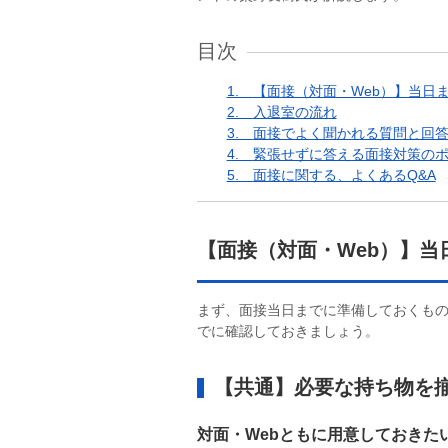
目次
1.
【面接（対面・Web）】当日
2.
入退室の流れ
3.
面接でよく聞かれる質問と回
4.
緊張せずに答える面接対策の
5.
面接に関する、よくあるQ&A
【面接（対面・Web）】当
まず、面接当日までに準備しておくも
でに確認しておきましょう。
【共通】必要な持ち物を
対面・Webともに用意しておきた