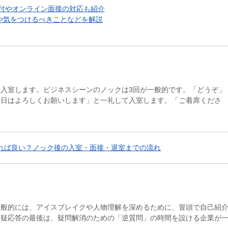
受付やオンライン面接の対応も紹介
や気をつけるべきことなどを解説
入室します。ビジネスシーンのノックは3回が一般的です。「どうぞ」
本日はよろしくお願いします」と一礼して入室します。「ご着席くださ
れば良い？ノック後の入室・面接・退室までの流れ
一般的には、アイスブレイクや人物理解を深めるために、冒頭で自己紹
質疑応答の最後は、疑問解消のための「逆質問」の時間を設ける企業が