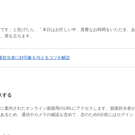
了です」と告げたら、「本日はお忙しい中、貴重なお時間をいただき、
し、席を立ちます。
接担当者に好印象を与えるコツを解説
スする
に案内されたオンライン面接用のURLにアクセスします。面接担当者
あるため、通信やカメラの確認も含めて、念のため5分前にはログイン