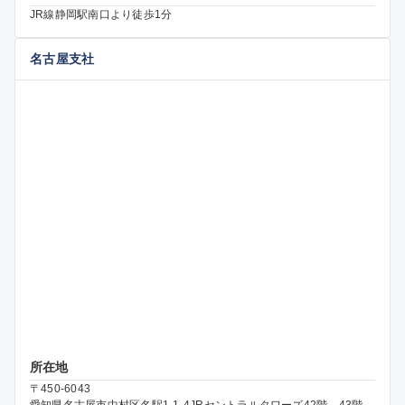
JR線静岡駅南口より徒歩1分
名古屋支社
所在地
〒450-6043
愛知県名古屋市中村区名駅1-1-4JRセントラルタワーズ42階、43階