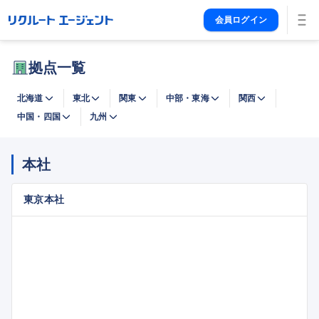
会員ログイン
拠点一覧
北海道
東北
関東
中部・東海
関西
中国・四国
九州
本社
東京本社