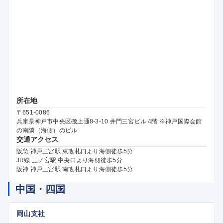
所在地
〒651-0086
兵庫県神戸市中央区磯上通8-3-10 井門三宮ビル 4階 ※神戸国際会館
の南隣（海側）のビル
交通アクセス
阪急 神戸三宮駅 東改札口より海側徒歩5分
JR線 三ノ宮駅 中央口より海側徒歩5分
阪神 神戸三宮駅 南改札口より海側徒歩5分
中国・四国
岡山支社