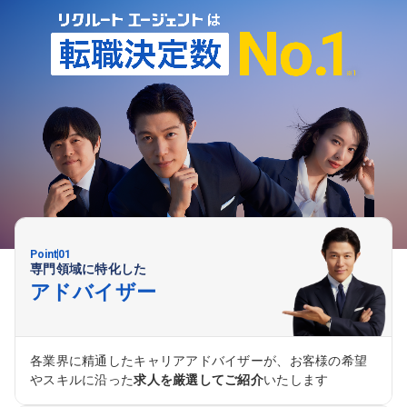
【具体的には】電話応対、メール、お手紙対応、ご
ため、安心して業務
指摘品調査報告書作成、有人チャットボット対応な
集職種 【大阪・京
ど。 【1日の対応件数】■電話：月間一人当たり平
均100件前後■メール・手紙：同上40件前後 募集職
種 中野本社【お客様相談室】お客様のお声をもとに
より良い商品づくりへ貢献
Point
01
専門領域に特化した
アドバイザー
各業界に精通したキャリアアドバイザーが、お客様の希望
やスキルに沿った
求人を厳選してご紹介
いたします