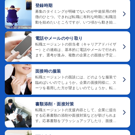
が挙げられるのでしょうか。
登録時期
募集のタイミングが明確でないのが中途採用の特
徴のひとつ。できれば転職に有利な時期に転職活
動を始めたいところですが、いつ頃から動き始め
たらいいのでしょうか。転職エージェントの登録
時期についてご紹介します。
電話やメールのやり取り
転職エージェントの担当者（キャリアアドバイザ
ー）との連絡は、基本的に電話やメールで行われ
ます。選考が進み、複数の企業との面接が予定さ
れ始めると、連絡も頻繁に行うことになるでしょ
う。転職エージェントとやり取りを行うためのポ
面接時の服装
イントをまとめました。
転職エージェントの面談には、どのような服装で
臨めばいいのでしょうか。企業の面接同様に、ス
ーツを着用した方が望ましいのでしょうか。転職
エージェントとの面談時の服装についてまとめま
した。
書類添削・面接対策
転職エージェントの支援内容として、企業に提出
する応募書類の添削や面接対策などが挙げられま
す。応募書類をブラッシュアップしたり、面接で
の印象を良くしたりするために、どのようなポイ
ントを押さえておけば良いのでしょうか。