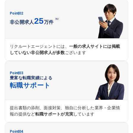
Point
02
25
※2
非公開求人
万件
リクルートエージェントには、
一般の求人サイトには掲載
していない非公開求人が多数
ございます
Point
03
豊富な転職実績による
転職サポート
提出書類の添削、面接対策、独自に分析した業界・企業情
報の提供など
転職サポートが充実
しています
Point
04