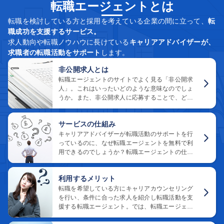
転職エージェントとは
転職を検討している方と採用を考えている企業の間に立って、
転
職成功を支援するサービス。
求人動向や転職ノウハウに長けている
キャリアアドバイザーが、
求職者の転職活動をサポート
します。
非公開求人とは
転職エージェントのサイトでよく見る「非公開求
人」。これはいったいどのような意味なのでしょ
うか。また、非公開求人に応募することで、どの
ようなメリットがあるのでしょうか。非公開の理
由と内容をご紹介します。
サービスの仕組み
キャリアアドバイザーが転職活動のサポートを行
っているのに、なぜ転職エージェントを無料で利
用できるのでしょうか？転職エージェントの仕組
みとお金がかからない理由をご説明します。
利用するメリット
転職を希望している方にキャリアカウンセリング
を行い、条件に合った求人を紹介し転職活動を支
援する転職エージェント。では、転職エージェン
トを利用するメリットとデメリットは、どんな点