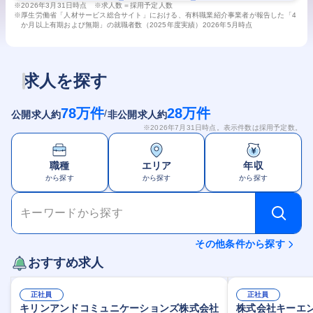
※
2026年3月31日時点 ※求人数＝採用予定人数
※
厚生労働省「人材サービス総合サイト」における、有料職業紹介事業者が報告した「4
か月以上有期および無期」の就職者数（2025年度実績）2026年5月時点
求人を探す
78万
件
28万
件
/
公開求人約
非公開求人約
※
2026年7月31日
時点。表示件数は採用予定数。
職種
エリア
年収
から探す
から探す
から探す
キーワードから探す
その他条件から探す
おすすめ求人
正社員
正社員
キリンアンドコミュニケーションズ株式会社
株式会社キーエ