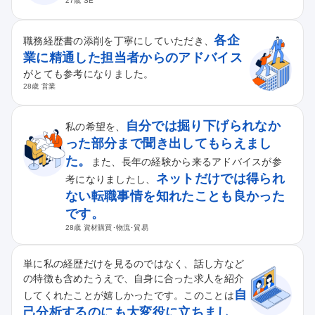
27歳 SE
各企
職務経歴書の添削を丁寧にしていただき、
業に精通した担当者からのアドバイス
がとても参考になりました。
28歳 営業
自分では掘り下げられなか
私の希望を、
った部分まで聞き出してもらえまし
た。
また、長年の経験から来るアドバイスが参
ネットだけでは得られ
考になりましたし、
ない転職事情を知れたことも良かった
です。
28歳 資材購買･物流･貿易
単に私の経歴だけを見るのではなく、話し方など
の特徴も含めたうえで、自身に合った求人を紹介
自
してくれたことが嬉しかったです。このことは
己分析するのにも大変役に立ちまし