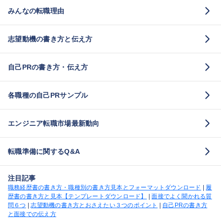
みんなの転職理由
志望動機の書き方と伝え方
自己PRの書き方・伝え方
各職種の自己PRサンプル
エンジニア転職市場最新動向
転職準備に関するQ&A
注目記事
職務経歴書の書き方・職種別の書き方見本とフォーマットダウンロード
|
履
歴書の書き方と見本【テンプレートダウンロード】
|
面接でよく聞かれる質
問６つ
|
志望動機の書き方とおさえたい３つのポイント
|
自己PRの書き方
と面接での伝え方