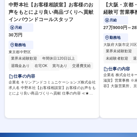
中野本社【お客様相談室】お客様のお
【大阪・京都
声をもとにより良い商品づくりへ貢献
経験可 営業事
インバウンドコールスタッフ
月給
27万9000円～2
月給
30万円
勤務地
大阪府大阪市淀川
勤務地
業界未経験歓迎
東京都中野区
業界未経験歓迎
年間休日120日以上
未経験者歓迎
退
退職金あり
在宅OK
賞与あり
交通費支給
育休あり
完全週
仕事の内容
土日祝休み
寮・社宅あり
駅近5分以内
土
企業名 株式会社キーエンス 求人名
仕事の内容
滋賀】営業事務 ※未経験可 仕事の
企業名 キリンアンドコミュニケーションズ株式会社
容】大阪営業所、
求人名 中野本社【お客様相談室】お客様のお声をも
にて営業事務をお任
とにより良い商品づくりへ貢献 仕事の内容 ≪★コ
入力・伝票や見積
ミュニケーションを通してキリンのファンを増やし
応・営業所内で発
ませんか？★≫ お客様のお声をより良い商品づくり
せ。 【教育制度】ご入社後、育成担当とペアになり
に活かしていく上で、窓口となるお客様相談室での
ながらOJTにて業
お仕事です。 日々お客様からいただくキリングルー
す。業務システム
プへのご意見を、企業活動に活かしています。お客
スムーズに仕事に
様からの声に迅速かつ誠意をもって対応、情報提供
た、「チームで成
するとともにグループ内活動に反映しています。
方を積極的に共有