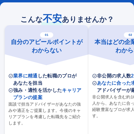
不安
こんな
ありませんか？
01
02
自分のアピールポイントが
本当はどの企
わからない
わから
業界に精通
した転職のプロが
非公開の求人数
あなたを担当
あなたに合った
強み・適性を活かした
キャリア
アドバイザーが
非公開求人を含む約1
プランの提案
人から、あなたに合
面談で担当アドバイザーがあなたの強
経験豊富なプロが求
みや適正をご提案します。今後のキャ
す。
リアプランを考慮した転職先をご紹介
します。