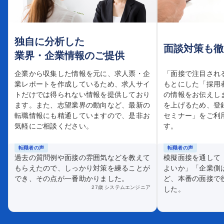
独自に分析した
面談対策も徹
業界・企業情報のご提供
企業から収集した情報を元に、求人票・企
「面接で注目され
業レポートを作成しているため、求人サイ
もとにした「採用
トだけでは得られない情報を提供しており
の情報をお伝えし
ます。また、志望業界の動向など、最新の
を上げるため、登
転職情報にも精通していますので、是非お
セミナー」をご利
気軽にご相談ください。
す。
転職者の声
転職者の声
過去の質問例や面接の雰囲気などを教えて
模擬面接を通して
もらえたので、しっかり対策を練ることが
よいか」「企業側
でき、その点が一番助かりました。
ど、本番の面接で
27歳 システムエンジニア
した。