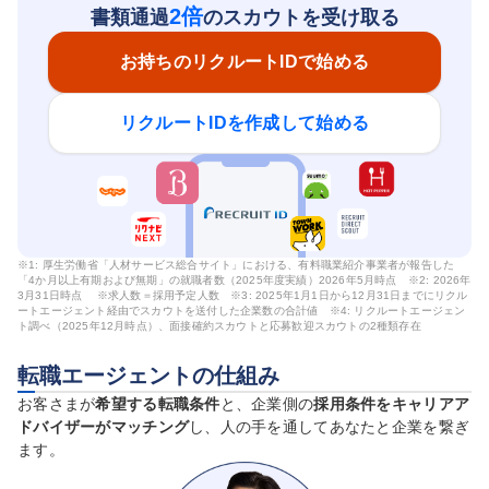
2倍
書類通過
のスカウトを受け取る
お持ちのリクルートIDで始める
リクルートIDを作成して始める
※1: 厚生労働省「人材サービス総合サイト」における、有料職業紹介事業者が報告した
「4か月以上有期および無期」の就職者数（2025年度実績）2026年5月時点 ※2: 2026年
3月31日時点 ※求人数＝採用予定人数 ※3: 2025年1月1日から12月31日までにリクル
ートエージェント経由でスカウトを送付した企業数の合計値 ※4: リクルートエージェン
ト調べ（2025年12月時点）、面接確約スカウトと応募歓迎スカウトの2種類存在
転職エージェントの仕組み
お客さまが
希望する転職条件
と、企業側の
採用条件をキャリアア
ドバイザーがマッチング
し、人の手を通してあなたと企業を繋ぎ
ます。