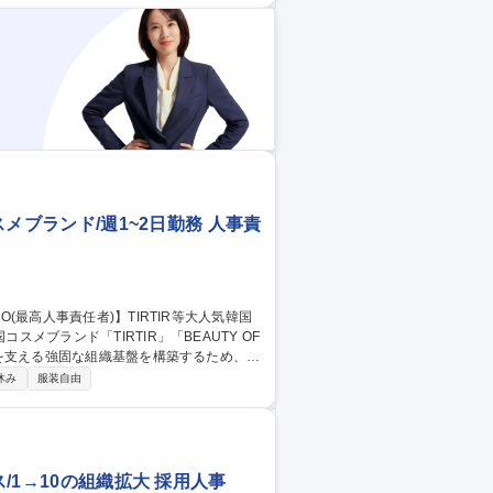
■MVVを体現する組織文化をデザインし、
せる組織開発戦略を策定・実行 等 募集
円」を人事戦略で実現
スメブランド/週1~2日勤務 人事責
成長を支える強固な組織基盤を構築するため、人
休み
服装自由
や仕組みの改善・アドバイス■組織改革の
のフェーズに合わせた最適な戦略の立案 等
ンド/週1～2日勤務
/1→10の組織拡大 採用人事