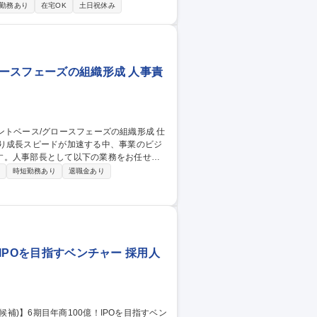
勤務あり
在宅OK
土日祝休み
プロセスの改善、人事データの活用・分析に
連規程の整備・運用、法改正対応 ■人事制
ロースフェーズの組織形成 人事責
より成長スピードが加速する中、事業のビジ
す。人事部長として以下の業務をお任せし
時短勤務あり
退職金あり
 ■社員の育成・研修企画・キャリア開発支
携による組織課題の特定・解決 ■サステナビ
!IPOを目指すベンチャー 採用人