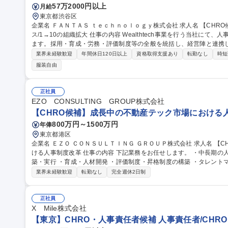
57万2000円以上
月給
東京都渋谷区
企業名 ＦＡＮＴＡＳ ｔｅｃｈｎｏｌｏｇｙ株式会社 求人名 【CHRO候補】経営の右腕/不動産×IT/フルフレック
ス/1→10の組織拡大 仕事の内容 Wealthtech事業を行う当社にて、人事領域のプレイングマネージャーをお任せし
ます。採用・育成・労務・評価制度等の全般を統括し、経営陣と連携
いただきます。 【詳細】■採用戦略の策定、評価制度の運用改善、労務サポート、メンバー5名のマネジメントを
業界未経験歓迎
年間休日120日以上
資格取得支援あり
転勤なし
時短
担当。 ■縦割りではなく「人事チーム」として協働する風土で、個人
服装自由
します。 ■役員直下でスピード感を持って裁量権を発揮でき、既存事
人事を体現できるフェーズです。 募集職種 【CHRO候補】経営の右腕/不動産×IT/フルフレックス/1→10の組織拡
大
正社員
EZO CONSULTING GROUP株式会社
【CHRO候補】成長中の不動産テック市場における人
800万円～1500万円
年俸
東京都港区
企業名 ＥＺＯ ＣＯＮＳＵＬＴＩＮＧ ＧＲＯＵＰ株式会社 求人名 【CHRO候補】成長中の不動産テック市場にお
ける人事制度改革 仕事の内容 下記業務をお任せします。 ・中長期の人事戦略・組織戦略の策定 ・採用戦略の構
築・実行 ・育成・人材開発 ・評価制度・昇格制度の構築 ・タレントマネジメント・配置最適化 ・組織開発・離
職率改善 ・人事広報・採用ブランディング・タレントアクイジション 募集職種 【CHRO候補】成長中の不動産テ
業界未経験歓迎
転勤なし
完全週休2日制
ック市場における人事制度改革
正社員
X Mile株式会社
【東京】CHRO・人事責任者候補 人事責任者/CHRO