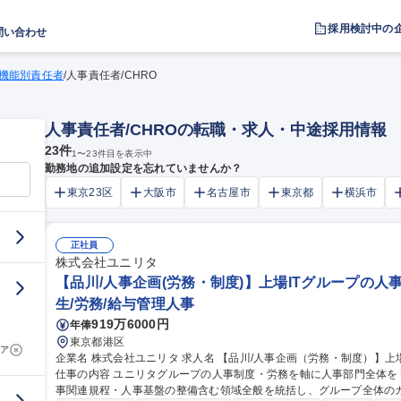
採用検討中の
問い合わせ
機能別責任者
/
人事責任者/CHRO
人事責任者/CHROの転職・求人・中途採用情報
23
件
1
〜
23
件目を表示中
勤務地の追加設定を忘れていませんか？
東京23区
大阪市
名古屋市
東京都
横浜市
正社員
株式会社ユニリタ
【品川/人事企画(労務・制度)】上場ITグループの人
生/労務/給与管理人事
919万6000円
年俸
東京都港区
ア
企業名 株式会社ユニリタ 求人名 【品川/人事企画（労務・制度）】上場ITグループの人事を統括する管理職候補
仕事の内容 ユニリタグループの人事制度・労務を軸に人事部門全体
事関連規程・人事基盤の整備含む領域全般を統括し、グループ全体の