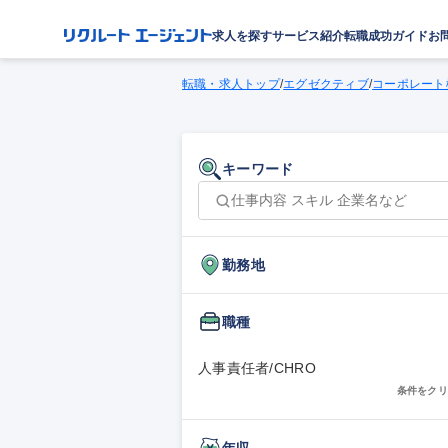
求人を探す
サービス紹介
転職成功ガイド
お
転職・求人トップ
/
エグゼクティブ
/
コーポレート
キーワード
勤務地
職種
人事責任者/CHRO
条件をクリ
年収