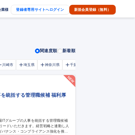
企業様
登録者専用サイトへログイン
新規会員登録（無料）
関連度順
新着順
川崎市
埼玉県
神奈川県
千葉市
大阪府
千葉県
事を統括する管理職候補 福利厚
をリードいただきます。経営戦略と連動し人
ガバナンス・コンプライアンス強化を推進