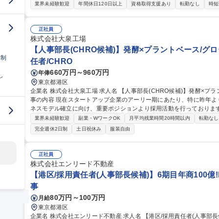
します。 ■人事ガバナンス：グループ全体の制度・労務運営の統制・標準化 ■部門運営の統括：労務・採用・人材
業界未経験歓迎
年間休日120日以上
資格取得支援あり
転勤なし
時短
開発・人事企画領域の連携強化と施策推進 ■人事基盤の高度化：業務
よる標準化と品質向上 ■コンプライアンス：労務リスク管理、人事関
度：等級・評価・報酬制度の企画・運用・改善・定着 募集職種 【品川/人事企画（労務・制度）】上場ITグループ
正社員
の人事を統括する管理職候補
株式会社大泉工場
【人事部長(CHRO候補)】発酵×プラントベース/グ
日制
任者/CHRO
660万円～960万円
年俸
し
東京都港区
企業名 株式会社大泉工場 求人名 【人事部長(CHRO候補)】発酵×プラントベース/グロースフェーズの組織形成 仕
事の内容 現在スタートアップ企業のアーリー期にあたり、特に昨年
ネスモデル確立に向け、重要ポジションより採用活動を行っておりま
ます。 ■組織戦略・人材戦略の立案と実行 ■採用計画の策定および採用活動全般(中途・新卒・アルバイト・海外
業界未経験歓迎
副業・WワークOK
月平均残業時間20時間以内
転勤なし
人材含む) ■人事制度（評価・報酬・等級制度等）の構築・運用・改善
完全週休2日制
土日祝休み
服装自由
援 ■労務管理、安全衛生、コンプライアンス体制整備 ■経営陣との連
リティ・企業文化に根ざした組織開発 募集職種 【人事部長(CHRO候補)】発酵×プラントベース/グロースフェー
ズの組織形成
正社員
株式会社エンリード不動産
【港区/採用責任者(人事部長候補)】6期目年商100億
事
80万円～100万円
月給
東京都港区
企業名 株式会社エンリード不動産 求人名 【港区/採用責任者(人事部長候補)】6期目年商100億！IPOを目指すベン