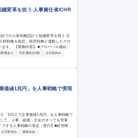
織変革を担う 人事責任者/CHR
て人材戦略を統括。経営戦略と連動したグロ
ーバル連結で
戦略的採用計画の策定および実行監督 ■次世
短勤務あり
完全週休2日制
土日祝休み
事の魅力】急成長するテック企業の経営陣と
上に直結する貢献が可能です。 募集職
企業価値1兆円」を人事戦略で実現
イブする人事戦略の策定・実行】■経営陣と
土日祝休み
服装自由
の組織開発施策の提案・実行（ワークショッ