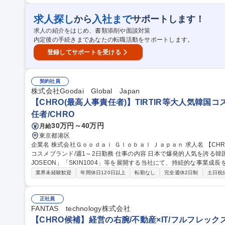
プの企画など） 等 【唯一無二の組織文化とエンゲージメントの醸成】
全社への浸透をリード ■高いエンゲージメントとパフォーマンスを両立さ
求人探し
入社まで
から
サポートします！
職種 【人事部長/CHRO候補】ソーシャルEC「100人で企業価値1兆
求人の紹介をはじめ、書類添削や面談対策
内定後の手続きまであなたの転職活動をサポートします。
登録してサポートを受ける
契約社員
株式会社Goodai Global Japan
【CHRO(最高人事責任者)】TIRTIR等大人気韓国コ
任者/CHRO
30万円～40万円
月給
東京都港区
企業名 株式会社Ｇｏｏｄａｉ Ｇｌｏｂａｌ Ｊａｐａｎ 求人名 【CHRO(最高人事責任者)】TIRTIR等大人気韓国
コスメブランド/週1～2日勤務 仕事の内容 日本で爆発的人気を誇る韓国コスメブランド「TIRTIR」「BEAUTY OF
JOSEON」「SKIN1004」等を展開する当社にて、持続的な事業
事領域の最高責任者として経営陣への アドバイスや戦略立案を担います【詳細】■人事制度の設計・構築に関する
業界未経験歓迎
年間休日120日以上
転勤なし
完全週休2日制
土日祝
専門的な助言および方向性の決定■採用活動の円滑化に向けたプロセス
推進に向けた経営層との対話、課題抽出、解決策の提示■人事領域全体
募集職種 【CHRO(最高人事責任者)】TIRTIR等大人気韓国コスメブラ
正社員
FANTAS technology株式会社
【CHRO候補】経営の右腕/不動産×IT/フルフレックス