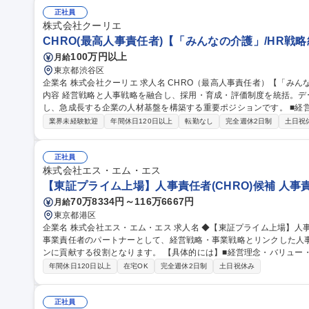
正社員
株式会社クーリエ
CHRO(最高人事責任者)【「みんなの介護」/HR戦略
100万円以上
月給
東京都渋谷区
企業名 株式会社クーリエ 求人名 CHRO（最高人事責任者）【「みんなの介護」/HR戦略統括/経営直結】 仕事の
内容 経営戦略と人事戦略を融合し、採用・育成・評価制度を統括。
し、急成長する企業の人材基盤を構築する重要ポジションです。 ■経営戦略に基づく人事戦略の立案・実行 ■組織
設計と人材ポートフォリオの最適化 ■採用戦略策定とハイレイヤー人材
業界未経験歓迎
年間休日120日以上
転勤なし
完全週休2日制
土日祝
評価制度・報酬体系の設計と運用 ■HRテクノロジー導入による業務効率化 募集職種 CHRO（最高人事
【「みんなの介護」/HR戦略統括/経営直結】
正社員
株式会社エス・エム・エス
【東証プライム上場】人事責任者(CHRO)候補 人事責
70万8334円～116万6667円
月給
東京都港区
企業名 株式会社エス・エム・エス 求人名 ◆【東証プライム上場】人事責任者(CHRO)候補 仕事の内容 経営陣、
事業責任者のパートナーとして、経営戦略・事業戦略とリンクした人
ンに貢献する役割となります。 【具体的には】■経営理念・バリュー・人材理念の策定・浸透■グループ組織設計
の策定・実行■経営戦略・事業戦略とリンクした人材マネジメントの策
年間休日120日以上
在宅OK
完全週休2日制
土日祝休み
その他経営層からの特命事項の対応等 入社すぐに、上記全てをお任
を拡張していっていただく想定です。 募集職種 ◆【
正社員