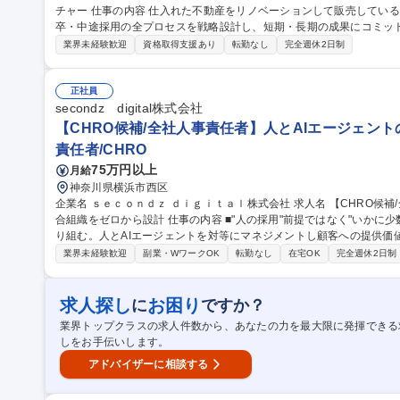
チャー 仕事の内容 仕入れた不動産をリノベーションして販売している当社にて、事業成長させていくための新
卒・中途採用の全プロセスを戦略設計し、短期・長期の成果にコミッ
【仕事内容詳細】 ※変更範囲：当社業務全般 ■採用戦略・DXの推進 
業界未経験歓迎
資格取得支援あり
転勤なし
完全週休2日制
メント・育成 ■採用ブランディング ■部門横断の管掌(部長昇格後) 
入口として、人事領域のプロフェッショナル、そして経営者へと駆け
います。 募集職種 【港区/採用責任者(人事部長候補)】6期目年商1
正社員
secondz digital株式会社
【CHRO候補/全社人事責任者】人とAIエージェン
責任者/CHRO
75万円以上
月給
神奈川県横浜市西区
企業名 ｓｅｃｏｎｄｚ ｄｉｇｉｔａｌ株式会社 求人名 【CHRO候補/全社人事責任者】人とAIエージェントの混
合組織をゼロから設計 仕事の内容 ■"人の採用"前提ではなく"いかに少数精鋭でAIを活用してグロースするか"に取
り組む。人とAIエージェントを対等にマネジメントし顧客への提供価
下でリードいただきます ＜短期＞組織イシュー定義と"人＆AIエージェント"の役割設計/コンサルタント等高度専
業界未経験歓迎
副業・WワークOK
転勤なし
在宅OK
完全週休2日制
門職の採用戦略の設計・実行/AIコンサルティング事業・AIマーケ事業
ロードマップ立案 ＜中長期＞人の組織とAIエージェント組織のハイブ
等を視野にした複数事業横断の人事機能整備/評価・報酬・等級制度の設
求人探し
お困り
に
ですか？
等 募集職種 【CHRO候補/全社人事責任者】人とAIエージェントの
業界トップクラスの求人件数から、あなたの力を最大限に発揮できる
しをお手伝いします。
アドバイザーに相談する