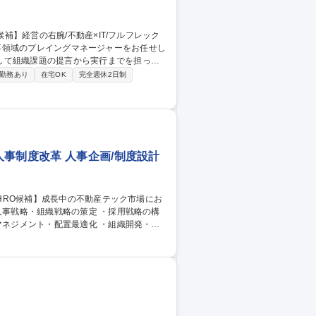
して組織課題の提言から実行までを担って
勤務あり
在宅OK
完全週休2日制
の専門性を高めつつ組織全体の最適化を目指
業の拡大と新規事業創出の両面から、攻めの
事制度改革 人事企画/制度設計