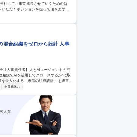
トいただくポジションを担って頂きます。
■採用チャネルマネジメント ■チームマネジ
＜キャリアパス＞ 今回のポジションは、採用を
上がっていただくパスを明確にご用意して
00億！IPOを目指すベンチャー
トの混合組織をゼロから設計 人事
値を最大化する「未踏の組織設計」を経営直
土日祝休み
それぞれのHRボトルネック特定と解消/人事
リッド設計・継続的進化/カンパニー制移行
計・改善/HR自体のAIネイティブ化推進
混合組織をゼロから設計
求人探