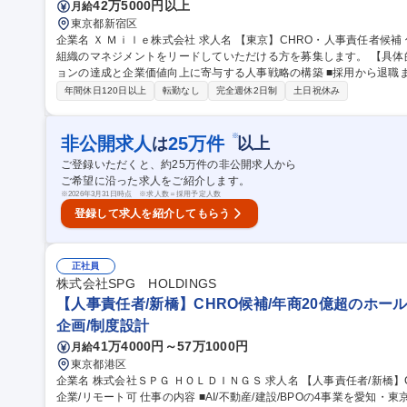
42万5000円以上
月給
東京都新宿区
企業名 Ｘ Ｍｉｌｅ株式会社 求人名 【東京】CHRO・人事責任者候補 仕事の内容 全社の人事戦略の策定から人事
組織のマネジメントをリードしていただける方を募集します。 【具体的な業務内容例】 ■全社のミッションビジ
ョンの達成と企業価値向上に寄与する人事戦略の構築 ■採用から退職ま
織のマネジメント 募集職種 【東京】CHRO・人事責任者候補
年間休日120日以上
転勤なし
完全週休2日制
土日祝休み
※
非公開求人
25
万件
は
以上
ご登録いただくと、約
25
万件の非公開求人から
ご希望に沿った求人をご紹介します。
※
2026年3月31日時点 ※求人数＝採用予定人数
登録して求人を紹介してもらう
正社員
株式会社SPG HOLDINGS
【人事責任者/新橋】CHRO候補/年商20億超のホー
企画/制度設計
41万4000円～57万1000円
月給
東京都港区
企業名 株式会社ＳＰＧ ＨＯＬＤＩＮＧＳ 求人名 【人事責任者/新橋】CHRO候補/年商20億超のホールディングス
企業/リモート可 仕事の内容 ■AI/不動産/建設/BPOの4事業を愛知・東京で展開する当社にて、人事責任者をお任せ