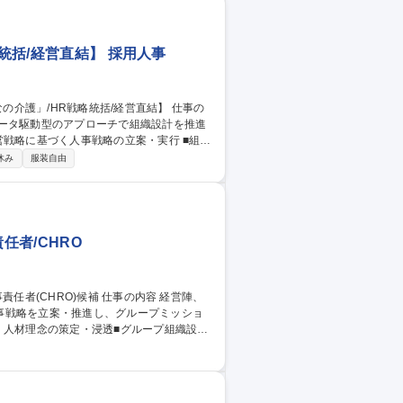
統括/経営直結】 採用人事
データ駆動型のアプローチで組織設計を推進
獲得 ■人材育成プログラムの企画・推進 ■
休み
服装自由
責任者）
任者/CHRO
事戦略を立案・推進し、グループミッショ
定・実行■人事部門組織の戦略策定・実行■
せする訳ではなく、適性をみながら適宜役割
東証プライム上場】人事責任者(CHRO)候補