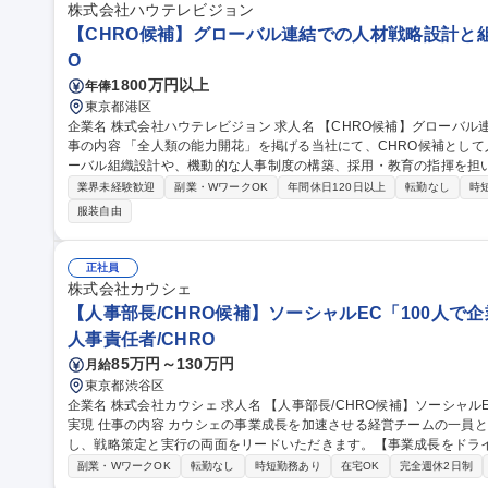
株式会社ハウテレビジョン
【CHRO候補】グローバル連結での人材戦略設計と組
O
1800万円以上
年俸
東京都港区
企業名 株式会社ハウテレビジョン 求人名 【CHRO候補】グローバル連結での人材戦略設計と組織変革を担う 仕
事の内容 「全人類の能力開花」を掲げる当社にて、CHRO候補とし
ーバル組織設計や、機動的な人事制度の構築、採用・教育の指揮を担います。 【業務内容】 ■グロ
の人材戦略・供給網の構築 ■経営戦略連動型の人事制度設計と運用 ■
業界未経験歓迎
副業・WワークOK
年間休日120日以上
転勤なし
時
代リーダー育成プログラムの開発 ■人材戦略室のマネジメント 【仕
服装自由
して、グローバル展開やM&Aを支える組織基盤を自ら構築し、企業価値向
種 【CHRO候補】グローバル連結での人材戦略設計と組織変革を担う
正社員
株式会社カウシェ
【人事部長/CHRO候補】ソーシャルEC「100人で
人事責任者/CHRO
85万円～130万円
月給
東京都渋谷区
企業名 株式会社カウシェ 求人名 【人事部長/CHRO候補】ソーシャルEC「100人で企業価値1兆円」を人事戦略で
実現 仕事の内容 カウシェの事業成長を加速させる経営チームの一員として、人事・組織・文化のすべてを管掌
し、戦略策定と実行の両面をリードいただきます。【事業成長をドラ
連携し、事業 計画に基づいた中長期的な組織・人員計画を策定 ■経営方針や事業戦略を踏まえた人事制度の設計
副業・WワークOK
転勤なし
時短勤務あり
在宅OK
完全週休2日制
と、新制度の運用方針策定・改善サイクルの構築 ■組織力強化のため