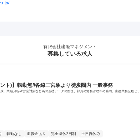
yu.jp/
有限会社建隆マネジメント
募集している求人
ント)】転勤無//各線三宮駅より徒歩圏内 一般事務
作成、業績分析や営業対策など為の基礎データの整理、部員の労務管理等の補助、庶務業務全般と
内
転勤なし
退職金あり
完全週休2日制
土日祝休み