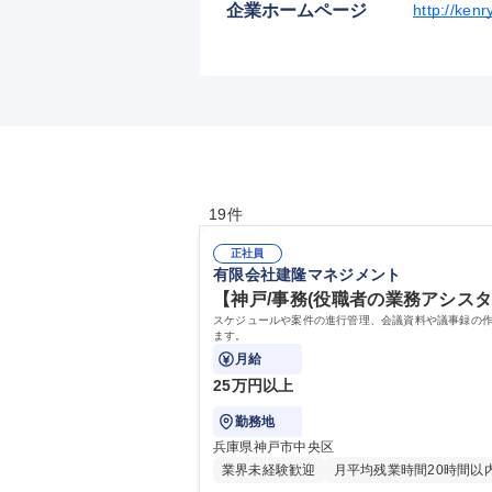
企業ホームページ
http://kenr
19件
正社員
有限会社建隆マネジメント
【神戸/事務(役職者の業務アシスタ
スケジュールや案件の進行管理、会議資料や議事録の
ます。
月給
25万円以上
勤務地
兵庫県神戸市中央区
業界未経験歓迎
月平均残業時間20時間以