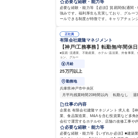
ntoneを使用します)・海外顧客へのメー
必要な経験・能力等
募集職種 【神戸/貿易事務・内勤営業】転勤無
必要な経験・能力等 【必須】貿易関係(通関・輸入・輸出など)の実務経験 【当社について】 不動産、ホ
強みです。福利厚生も充実しており、グルー
ールできる制度が特徴です。キャリアチェンジも含めて様々なキャリア形成が可能です。 学歴
実務検定
正社員
有限会社建隆マネジメント
【神戸/工務事務】転勤無/年間休日
■貿易･流通業、不動産業、ホテル･温浴業、外食事業
ョン、グルー
月給
25万円以上
勤務地
兵庫県神戸市中央区
月平均残業時間20時間以内
転勤なし
退
仕事の内容
企業名 有限会社建隆マネジメント 求人名 【神戸/工務事務】転勤無/年間休日120日/各線三宮駅より徒歩圏内 仕事の内容 ■貿易･流通業、不動産業、ホテル･温浴業、外食事
業、食品製造業、M&Aを含む投資業など多角
会社で運営するホテルや、店舗の改修工事や
栓手続き、それらに紐づく社内調整など、メ
必要な経験・能力等
必要な経験・能力等 【いずれか必須】■建築