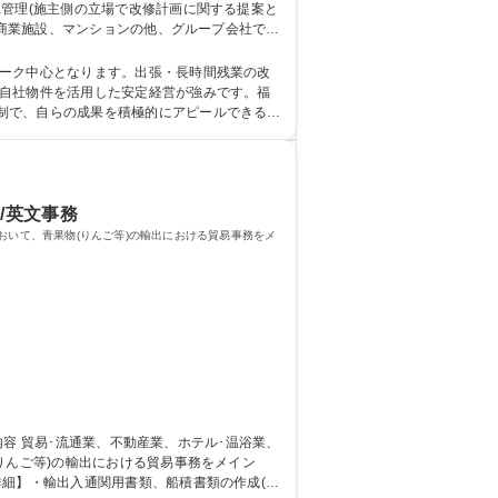
工管理(施主側の立場で改修計画に関する提案と
務、施工業者との交渉窓口 ■管理会社として
ワーク中心となります。出張・長時間残業の改
制で、自らの成果を積極的にアピールできる制
能です。 学歴・資格 学歴：
/英文事務
おいて、青果物(りんご等)の輸出における貿易事務をメ
りんご等)の輸出における貿易事務をメイン