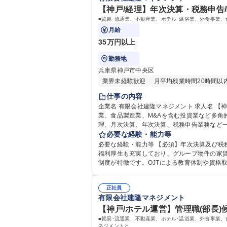
【神戸/経理】年次決算・税務申告
■貿易･流通業、不動産業、ホテル･温浴業、外食事業
月給
35万円以上
勤務地
兵庫県神戸市中央区
業界未経験歓迎
月平均残業時間20時間以
仕事の内容
企業名 有限会社建隆マネジメント 求人名 【神戸/経理】年次決算・税務申告/転勤無/各線三宮駅より徒歩圏内 仕事の内容 ■貿易･流通業、不動産業、ホテル･温浴業、外食事
業、食品製造業、M&Aを含む投資業など多角的な
理、月次決算、年次決算、税務申告業務など
グループ全体の財務分析や、知見を活かした
必要な経験・能力等
展開しております。 募集職種 
必要な経験・能力等 【必須】年次決算及び税務申告の実務経験 【当社について】不動産、ホテル・飲食、貿易など多業種を
福利厚生も充実しており、グループ物件の家
制度が特徴です。OJTによる教育体制や資格取得
歴：大学院 大学 高専 短大 専修学校 高校 語
正社員
有限会社建隆マネジメント
【神戸/ホテル運営】管理職(部長)
■貿易･流通業、不動産業、ホテル･温浴業、外食事業、
ネジメントと