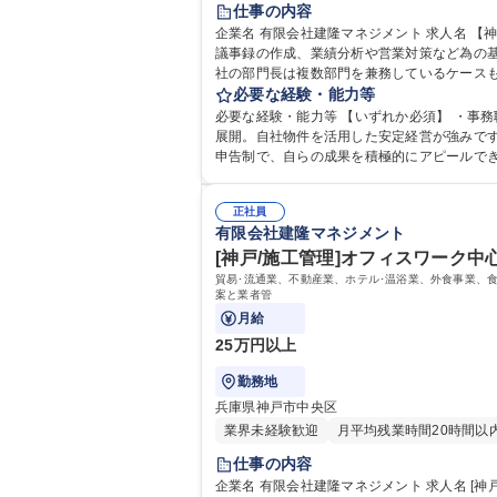
仕事の内容
企業名 有限会社建隆マネジメント 求人名 【神戸/事務(役職者の業務アシスタント)】転勤無//各線三宮駅より徒歩圏内 仕事の内容 スケジュールや案件の進行管理、会議資料や
議事録の作成、業績分析や営業対策など為の基
社の部門長は複数部門を兼務しているケース
いずれ部長が持っている業務を引き継ぐなど
必要な経験・能力等
な方、現状よりもう少しやりがいのある仕事にステップアップしたいという方を募集します
必要な経験・能力等 【いずれか必須】 ・事務職のご経験がある方 
内
展開。自社物件を活用した安定経営が強みで
申告制で、自らの成果を積極的にアピールでき
様々なキャリア形成
正社員
有限会社建隆マネジメント
[神戸/施工管理]オフィスワーク中心
貿易･流通業、不動産業、ホテル･温浴業、外食事業、
案と業者管
月給
25万円以上
勤務地
兵庫県神戸市中央区
業界未経験歓迎
月平均残業時間20時間以
仕事の内容
企業名 有限会社建隆マネジメント 求人名 [神戸/施工管理]オフィスワーク中心/年休120日/WLB改善！残業･出張ほぼなし！ 仕事の内容 貿易･流通業、不動産業、ホテル･温浴