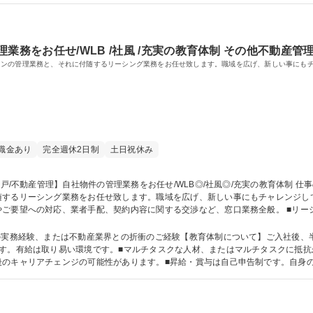
業務をお任せ/WLB /社風 /充実の教育体制 その他不動産管理
ョンの管理業務と、それに付随するリーシング業務をお任せ致します。職域を広げ、新しい事にも
職金あり
完全週休2日制
土日祝休み
リーシング業務をお任せ致します。職域を広げ、新しい事にもチャレンジしていただける方
ご要望への対応、業者手配、契約内容に関する交渉など、窓口業務全般。 ■リー
務：エリアやマーケットの分析を通じた物件ごとのマーチャンダイジング。 募集職種 【神戸/不動産管理】
育体制
の実務経験、または不動産業界との折衝のご経験【教育体制について】ご入社後、半
す。有給は取り易い環境です。■マルチタスクな人材、またはマルチタスクに抵抗
後のキャリアチェンジの可能性があります。■昇給・賞与は自己申告制です。自身
動車 宅地建物取引士 管理