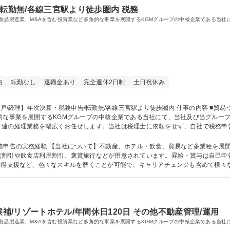
/転勤無/各線三宮駅より徒歩圏内 税務
、食品製造業、M&Aを含む投資業など多角的な事業を展開するKGMグループの中核企業である当
内
転勤なし
退職金あり
完全週休2日制
土日祝休み
事業を展開するKGMグループの中核企業である当社にて、当社及び当グループの経理業務
一連の経理業務を幅広くお任せします。当社は税理士に依頼をせず、自社で税務申
M&A、グループ会社の監査等にも携わっていただきたいと考えております。当グ
【神戸/経理】年次決算・税務申告/転勤無/各線三宮駅より徒歩圏内
展開。自社物件を活用した安定経営が強みです。
賃割引や飲食店利用割引、褒賞旅行などが用意されています。昇給・賞与は自己申
支援など、色々なスキルを磨くことが可能で、キャリアチェンジも含めて様々なキャリア形
学力： 資格：
候補/リゾートホテル/年間休日120日 その他不動産管理/運用
食品製造業、M&Aを含む投資業など多角的な事業を展開するKGMグループの中核企業である当社