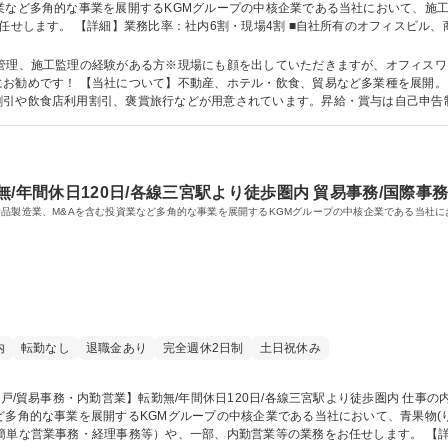
業など多角的な事業を展開するKGMグループの中核企業である当社において、施
する提案と業者管理 ■工事費用の概算業務や、施工業者から取得した見積の査定業
のクレーム対応 募集職種 [神戸/施工管理]オフィスワーク中心/年休120日/WLB改善！残業･出張ほぼなし！
工管理、施工監理の経験がある方※現場にも顔を出していただきますが、オフィス
社物件を活用した安定経営が強みです。福
割引や飲食店利用割引、褒賞旅行などが用意されています。昇給・賞与は自己申告
など、色々なスキルを磨くことが可能で、キャリアチェンジも含めて様々なキャリア形成が可
力： 資格：第一種運転免許普通自動車 2級建築施工管理技士 1級建築施工管理技士
/年間休日120日/各線三宮駅より徒歩圏内 貿易事務/国際事務
食品製造業、M&Aを含む投資業など多角的な事業を展開するKGMグループの中核企業である当社に
内
転勤なし
退職金あり
完全週休2日制
土日祝休み
ど多角的な事業を展開するKGMグループの中核企業である当社において、青果物(