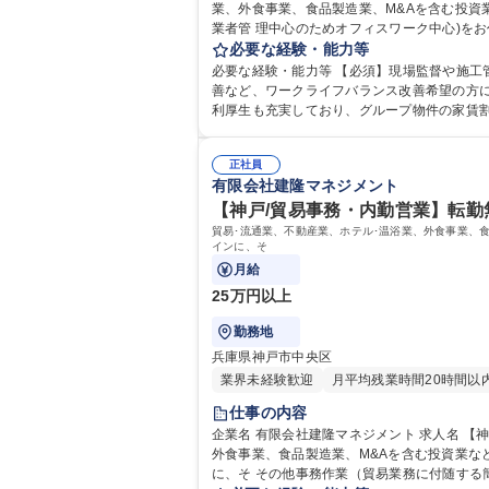
業、外食事業、食品製造業、M&Aを含む投資
業者管 理中心のためオフィスワーク中心)をお任せします。 【詳細】業務比率：社内6割・現場4割 ■自社所有のオフィスビル、商業施設、マンションの他、グループ会社で運
営するホテルや、店舗に対しての改修計画に関
必要な経験・能力等
のテナント様から
必要な経験・能力等 【必須】現場監督や施
善など、ワークライフバランス改善希望の方にお勧めです！ 【当社について】不動産、ホテル・飲食、貿易など多業種を展開。自
利厚生も充実しており、グループ物件の家賃
度が特徴です。OJTによる教育体制や資格取得支援
大学院 大学 高専 短大 専修学校 高校 語学
正社員
有限会社建隆マネジメント
【神戸/貿易事務・内勤営業】転勤無
貿易･流通業、不動産業、ホテル･温浴業、外食事業、
インに、そ
月給
25万円以上
勤務地
兵庫県神戸市中央区
業界未経験歓迎
月平均残業時間20時間以
仕事の内容
企業名 有限会社建隆マネジメント 求人名 【神戸/貿易事務・内勤営業】転勤無/年間休日120日/各線三宮駅より徒歩圏内 仕事の内容 貿易･流通業、不動産業、ホテル･温浴業、
外食事業、食品製造業、M&Aを含む投資業な
に、そ その他事務作業（貿易業務に付随する簡単な営業事務・経理事務等）や、一部、内勤営業等の業務をお任せします。 【詳細】・輸出入通関用書類、船積書類の作成(Ki