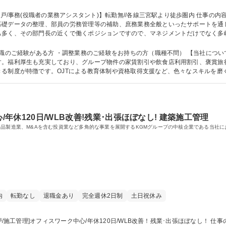
礎データの整理、部員の労務管理等の補助、庶務業務全般といったサポートを通じ
も多く、その部門長の近くで働くポジションですので、マネジメントだけでなく多
のキャリアアップも可能です。気づいたことを自主的に行動できる方、コミュニケ
 募集職種 【神戸/事務(役職者の業務アシスタント)】転勤無//各線三宮駅より徒歩圏
・調整業務のご経験をお持ちの方（職種不問） 【当社について】不動産、ホテル・飲食、貿易など多業種を
す。福利厚生も充実しており、グループ物件の家賃割引や飲食店利用割引、褒賞旅
る制度が特徴です。OJTによる教育体制や資格取得支援など、色々なスキルを磨
が可能です。 学歴・資格 学歴：大学院 大学 高専 短大 専修学校 高校 語学力： 資格：
/年休120日/WLB改善!残業･出張ほぼなし! 建築施工管理
食品製造業、M&Aを含む投資業など多角的な事業を展開するKGMグループの中核企業である当社に
内
転勤なし
退職金あり
完全週休2日制
土日祝休み