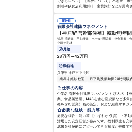
できるレベル） 【当社について】不動産、ホテル・飲食、貿易など多業種を展開。自社物件を活用した安定経営が強みです。福利厚生も充実しており、グループ物件の家賃
割引や飲食店利用割引、褒賞旅行などが用意さ
得支援など、色々なスキルを磨くことが可能で、キャリアチェンジも含めて
力： 資格：
正社員
有限会社建隆マネジメント
【神戸/経営幹部候補】転勤無/年間
貿易･流通業、不動産業、ホテル･温浴業、外食事業、
企画や商材
月給
28万円～42万円
勤務地
兵庫県神戸市中央区
業界未経験歓迎
月平均残業時間20時間以
仕事の内容
企業名 有限会社建隆マネジメント 求人名 【神戸/経営幹部候補】転勤無/年間休日120日/各線三宮駅より徒歩圏内 仕事の内容 貿易･流通業、不動産業、ホテル･温浴業、外食事
業、食品製造業、M&Aを含む投資業など多角
発を含む営業計画の策定、および組織マネジメ
役員室の既存社員も各々にスキルが異なり、今回の募
必要な経験・能力等
幹部候補】転勤無/年間休日120日/各線三宮
必要な経験・能力等 【いずれか必須】 ・不動産、建築、財務、Ｍ＆Ａのいずれか
活用した安定経営が強みです。福利厚生も充
成果を積極的にアピールできる制度が特徴です
が可能です。 学歴・資格 学歴：大学