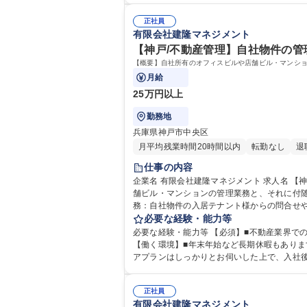
正社員
有限会社建隆マネジメント
【神戸/不動産管理】自社物件の管理
【概要】自社所有のオフィスビルや店舗ビル・マンシ
月給
25万円以上
勤務地
兵庫県神戸市中央区
月平均残業時間20時間以内
転勤なし
退
仕事の内容
企業名 有限会社建隆マネジメント 求人名 【神戸/不動産管理】自社物件の管理業務をお任せ/WLB◎/社風◎/充実の教育体制 仕事の内容 【概要】自社所有のオフィスビルや店
舗ビル・マンションの管理業務と、それに付随する
務：自社物件の入居テナント様からの問合せや
内、また、近隣の不動産動向の調査や情報収集。 ■企画業
必要な経験・能力等
の管理業務をお任せ/WLB◎/社風◎/充実の教
必要な経験・能力等 【必須】■不動産業界で
【働く環境】■年末年始など長期休暇もありま
アプランはしっかりとお伺いした上で、入社
す。（制度の詳細は、面接時にご説明いたします。） 学歴・資格 学歴：大学院 大学 高専 短大 専修学校 高校 語学力： 資格：第一種運転免許普通自
業務主任者
正社員
有限会社建隆マネジメント