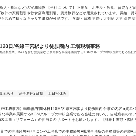
ル・ブッキング業務・仕入れやフレイト等の支払い業務・入金確認・営業サポート業務
/年間休日120日/各線三宮駅より徒歩圏内
テル・飲食、貿易など多業種を展開。自社物件を活用した安定経営が
プ物件の家賃割引や飲食店利用割引、褒賞旅行などが用意されています。昇給・賞
・資格 学歴：大学院 大学 高専 短大 専修学校 高校 語学力： 資格：通関士 貿易
120日/各線三宮駅より徒歩圏内 工場現場事務
、食品製造業、M&Aを含む投資業など多角的な事業を展開するKGMグループの中核企業である当
職金あり
完全週休2日制
土日祝休み
的な事業を展開するKGMグループの中核企業である当社において、自社所有のオフ
内装工事（リフォーム）の担当者のサポートをお願いします。【詳細】書類・図面
インの担当者の補助業務からスタートし、徐々に施工管理等の実務も習得いただく
費用の概算業務や、見積の査定業務などもご担当頂く予定です。 募集職種 【神戸/工務事務】転勤無/年間休日120日
業界での実務経験■ゼネコンや工務店での事務経験■現場事務所の事務員等の経験■