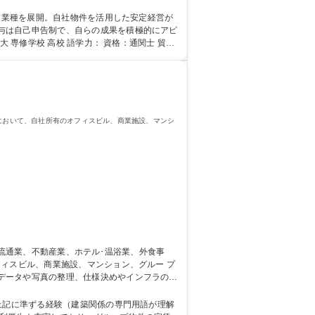
(受注メール確認、発注書作成、書類作成他)等
与は自己申告制で、自らの成果を積極的にアピ
社において、自社所有のオフィスビル、商業施設、マンシ
ィスビル、商業施設、マンション、グルー プ
データや写真の整理、仕様決めやインフラの開
キャリアプランを考えています。将来的に工事
/各線三宮駅より徒歩圏内
上記に準ずる経験（建築関係の専門用語が理解