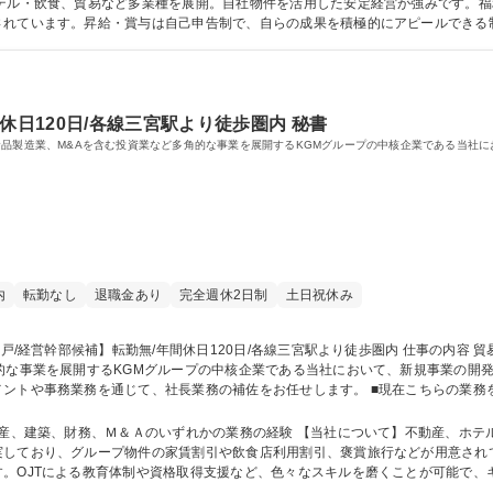
れています。昇給・賞与は自己申告制で、自らの成果を積極的にアピールできる制
様々なキャリア形成が可能です。 学歴・資格 学歴：大学院 大学 高専 短大 専修学校 高校 語学
休日120日/各線三宮駅より徒歩圏内 秘書
食品製造業、M&Aを含む投資業など多角的な事業を展開するKGMグループの中核企業である当社
内
転勤なし
退職金あり
完全週休2日制
土日祝休み
的な事業を展開するKGMグループの中核企業である当社において、新規事業の開発
ントや事務業務を通じて、社長業務の補佐をお任せします。 ■現在こちらの業務
集についても、どの分野から担当いただくかについては、スキルやご経験に応じて決定致します
駅より徒歩圏内
の業務の経験 【当社について】不動産、ホテル・飲食、貿易など多業種を展開。自社物件を
実しており、グループ物件の家賃割引や飲食店利用割引、褒賞旅行などが用意され
。OJTによる教育体制や資格取得支援など、色々なスキルを磨くことが可能で、
院 大学 高専 短大 専修学校 高校 語学力： 資格：第一種運転免許普通自動車