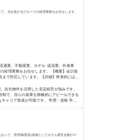
社にて、当社及び当グループの経理業務をお任せします。
をお任せします。 【概要】会計処
告まで対応しています。【詳細】将来的には当
ループは不動産管理業を軸足とし幅広い事業を
告制で、自らの成果を積極的にアピールできる
成が可能です。 学歴・資格 学
において、管理職(部長)候補としてホテル運営全般のマ