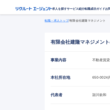
求人を探す
サービス紹介
転職成功ガイド
お
転職・求人トップ
/
有限会社建隆マネジメント
有限会社建隆マネジメント
事業内容
不動産賃貸
本社所在地
650-0
代表者
頴川欽和