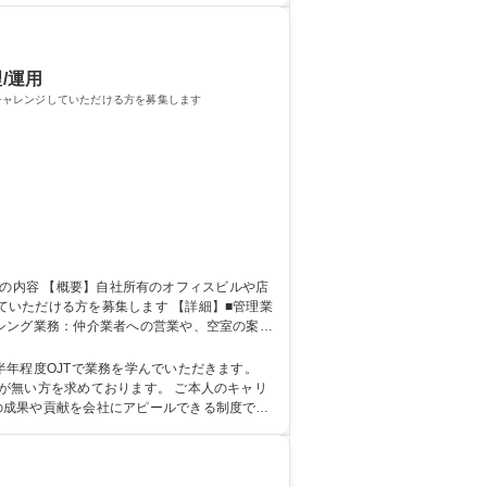
/運用
チャレンジしていただける方を募集します
を募集します 【詳細】■管理業
シング業務：仲介業者への営業や、空室の案
自社物件
年程度OJTで業務を学んでいただきます。
が無い方を求めております。 ご本人のキャリ
の成果や貢献を会社にアピールできる制度で