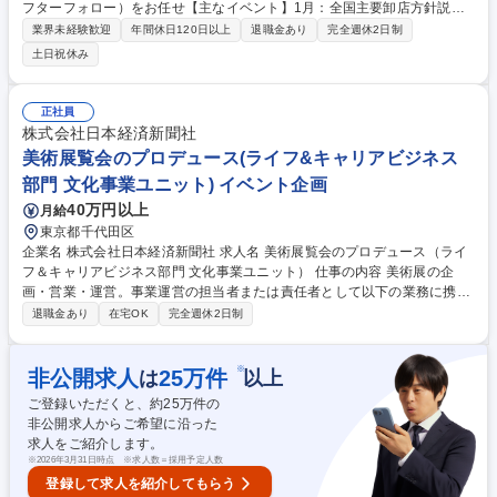
フターフォロー）をお任せ【主なイベント】1月：全国主要卸店方針説明
会/2月：CUP NOODLE OPEN（ハワイでのゴルフコンペ） 3月：経営方
業界未経験歓迎
年間休日120日以上
退職金あり
完全週休2日制
針説明会・プロアマゴルフ大会/10月：全国主要卸店懇親ゴルフ【業務詳
土日祝休み
細】※旅行会社や各関係先と協業 イベント内容企画立案、オリジナルグッ
ズ製作/ゲスト関連書類作成（招待状・申込書・お礼状等）/観光プラン作
成、席次作成、パーティー料理選定/景品、賞品選定および手配、ゲストト
正社員
ピックス作成、ゴルフ組み合わせ作成/参加ホスト向けオリエンテーション
株式会社日本経済新聞社
実施、配布パンフレット作成/提供サンプル手配 等 募集職種 ★【東京】イ
美術展覧会のプロデュース(ライフ&キャリアビジネス
ベント担当
部門 文化事業ユニット) イベント企画
40万円以上
月給
東京都千代田区
企業名 株式会社日本経済新聞社 求人名 美術展覧会のプロデュース（ライ
フ＆キャリアビジネス部門 文化事業ユニット） 仕事の内容 美術展の企
画・営業・運営。事業運営の担当者または責任者として以下の業務に携わ
っていただきます。 【具体的な業務】 ■美術展の企画、開催スキームの検
退職金あり
在宅OK
完全週休2日制
討、収支管理■協賛営業 ■広報■社内外のステークホルダー（美術館、共催
社、デザイナー、協賛企業、輸送・施工会社、PR会社ほか）との調整 な
ど ◎文化事業ユニットでは約60年にわたり日本画や名刹の仏像など日本
※
非公開求人
25
万件
は
以上
美術のほか、オルセー美術館、メトロポリタン美術館など海外美術館の大
ご登録いただくと、約
25
万件の
規模美術展を例年開催してきました。 募集職種 美術展覧会のプロデュー
非公開求人からご希望に沿った
ス（ライフ＆キャリアビジネス部門 文化事業ユニット）
求人をご紹介します。
※
2026年3月31日時点 ※求人数＝採用予定人数
登録して求人を紹介してもらう