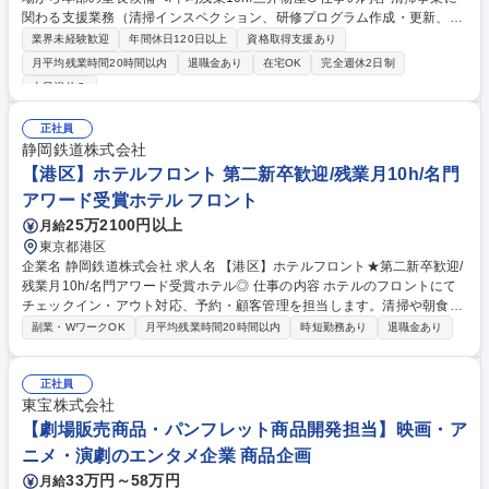
関わる支援業務（清掃インスペクション、研修プログラム作成・更新、新
規事業所立ち上げ支援、報告書作成等）をお任せします。将来的には室長
業界未経験歓迎
年間休日120日以上
資格取得支援あり
としてご活躍いただくことを期待しています。 ■清掃インスペクション
月平均残業時間20時間以内
退職金あり
在宅OK
完全週休2日制
（品質点検・評価）関連業務 ■清掃業務の研修プログラム作成・更新およ
土日祝休み
び受託現場スタッフへの研修教育 ■新規事業所立ち上げ支援業務 ■インス
ペクション報告書および各種評価レポートの作成（専用フォーマットあ
正社員
り） 【キャリアステップ】入社後はクリーンサポート室に配属となり、業
静岡鉄道株式会社
務全般に携わりながら知識を深めていただきます。3～6ヶ月後には室長と
【港区】ホテルフロント 第二新卒歓迎/残業月10h/名門
して組織を牽引いただく予定です。 募集職種 【清掃インスペクター】現
場から本部の室長候補へ/平均残業10h/三井物産G
アワード受賞ホテル フロント
25万2100円以上
月給
東京都港区
企業名 静岡鉄道株式会社 求人名 【港区】ホテルフロント★第二新卒歓迎/
残業月10h/名門アワード受賞ホテル◎ 仕事の内容 ホテルのフロントにて
チェックイン・アウト対応、予約・顧客管理を担当します。清掃や朝食対
応は専門スタッフが担うため、接客業務に集中可能。残業は月平均10時間
副業・WワークOK
月平均残業時間20時間以内
時短勤務あり
退職金あり
以下で働きやすい環境が整っています。 【具体業務】チェックイン・アウ
ト対応、顧客管理、予約管理、観光案内など。 【業務範囲】フロントでの
接客業務全般に加え、客室清掃管理や設備管理。 【特徴】清掃・朝食提供
正社員
は専門スタッフが担うため、お客様とのコミュニケーションに集中できま
東宝株式会社
す。入社後はOJTや他店舗研修を実施。将来的には全国の店舗や静岡本社
【劇場販売商品・パンフレット商品開発担当】映画・ア
で、支配人やホテル事業全体を牽引するマネジメント職へのキャリアアッ
ニメ・演劇のエンタメ企業 商品企画
プが可能です。 募集職種 【港区】ホテルフロント★第二新卒歓迎/残業月
33万円～58万円
月給
10h/名門アワード受賞ホテル◎