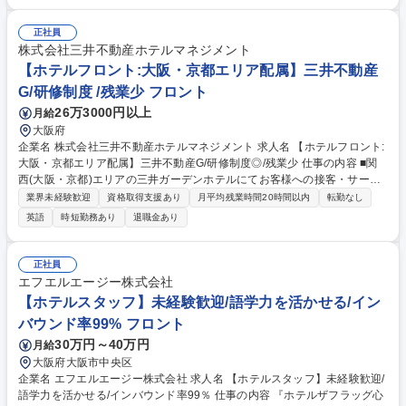
行います。主な営業活動は社内での企画・進行。取引先からの依頼に対し
販売開始からイベント終了まで責任を持って進めていきます。メインは既
存顧客との取引ですが、競合や未取引先へのアプローチも重要。1件でも
正社員
多くのイベントや顧客を獲得する姿勢も求められます。数字への意識を持
株式会社三井不動産ホテルマネジメント
ち、成果にこだわれる方を歓迎します。【具体的には】仕入れ営業/販促企
【ホテルフロント:大阪・京都エリア配属】三井不動産
画立案/受注後運営/新規ビジネスの提案/プロモーション効果や販売状況の
G/研修制度 /残業少 フロント
取りまとめ・報告/社内の各部署へ業務依頼/調整業務/現場立会い 等 募集職
26万3000円以上
月給
種 【東京】「ローチケ」企画営業/スポーツ・演劇・映画などのエンタメ
好き歓迎◎
大阪府
企業名 株式会社三井不動産ホテルマネジメント 求人名 【ホテルフロント:
大阪・京都エリア配属】三井不動産G/研修制度◎/残業少 仕事の内容 ■関
西(大阪・京都)エリアの三井ガーデンホテルにてお客様への接客・サービ
ス・おもてなしを行って頂きます。国内外問わず様々なお客様と接しなが
業界未経験歓迎
資格取得支援あり
月平均残業時間20時間以内
転勤なし
ら当社にて良いキャリアステップを歩んでいただきたいと考 えておりま
英語
時短勤務あり
退職金あり
す！ 【詳細】接客(フロント)業務及び予約(電話対応)業務 【働き方】残業
月10～20H程度/月8～10日休のシフト勤務/夜勤あり 【研修制度】基本的
な接遇研修からフロント業務まで研修制度が充実しており、成長ステージ
正社員
に応じて様々な研修を受講頂けます。 【キャリアプラン】スタッフ⇒リー
エフエルエージー株式会社
ダー⇒マネージャー等ご自身の頑張りによりしっかりキャリアアップいた
【ホテルスタッフ】未経験歓迎/語学力を活かせる/イン
だける環境です。 募集職種 【ホテルフロント:大阪・京都エリア配属】三
バウンド率99% フロント
井不動産G/研修制度◎/残業少
30万円～40万円
月給
大阪府大阪市中央区
企業名 エフエルエージー株式会社 求人名 【ホテルスタッフ】未経験歓迎/
語学力を活かせる/インバウンド率99％ 仕事の内容 『ホテルザフラッグ心