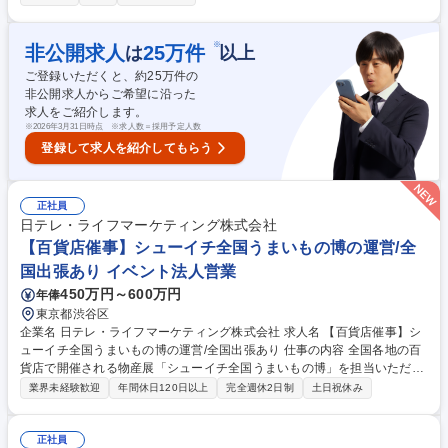
ビスの維持・向上に努めていただきます。 ホテル全体の運営責任者として
宿泊・料飲・施設管理など各部門を横断的に統括し、お客様に安全で快適
な滞在を提供していただきます。複数部門と連携し、日々のホテル運営を
※
非公開求人
25
万件
は
以上
円滑に進め、VIP対応や緊急時対応など現場の司令塔としてご活躍いただ
ご登録いただくと、約
25
万件の
きます。【大切にしていること】世界がスピードを競うなか、私たちは
非公開求人からご希望に沿った
「時間と手間」という一番の贅沢を守り続け、人の手の温もりを感じるお
求人をご紹介します。
もてなしをお客様へお届けします。 募集職種 【デューティマネージャ
※
2026年3月31日時点 ※求人数＝採用予定人数
ー】27年春フルリニューアル/ホテルアラマンダ青山
登録して求人を紹介してもらう
正社員
日テレ・ライフマーケティング株式会社
【百貨店催事】シューイチ全国うまいもの博の運営/全
国出張あり イベント法人営業
450万円～600万円
年俸
東京都渋谷区
企業名 日テレ・ライフマーケティング株式会社 求人名 【百貨店催事】シ
ューイチ全国うまいもの博の運営/全国出張あり 仕事の内容 全国各地の百
貨店で開催される物産展「シューイチ全国うまいもの博」を担当いただき
ます。イベント開催数の増加に伴い新しい仲間を募集いたします。イベン
業界未経験歓迎
年間休日120日以上
完全週休2日制
土日祝休み
トの運営に留まらず事業推進業務にも携わっていただきます ■「シューイ
チ全国うまいもの博」の運営 ※メイン業務 1.イベントへの出店社誘致お
よび管理業務 2.イベントスペースの運営会社等に対する実務交渉及びイベ
正社員