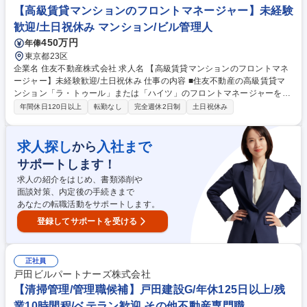
工・テナント斡旋・ビル管理まで一貫して行う総合力を活かし、当社単体
【高級賃貸マンションのフロントマネージャー】未経験
でも順調な成長を遂げています。 募集職種 【清掃現場管理】鈴与グルー
歓迎/土日祝休み マンション/ビル管理人
プ/「長期的」に「安心」して働ける環境をご用意◎
450万円
年俸
東京都23区
企業名 住友不動産株式会社 求人名 【高級賃貸マンションのフロントマネ
ージャー】未経験歓迎/土日祝休み 仕事の内容 ■住友不動産の高級賃貸マ
ンション「ラ・トゥール」または「ハイツ」のフロントマネージャーをお
任せします。マンション1棟の管理責任者として各スタッフのマネジメン
年間休日120日以上
転勤なし
完全週休2日制
土日祝休み
ト業務をメインにお任せします。 【具体的には】 ・フロントスタッフ、
設備メンテナンススタッフのマネジメント ・担当物件のリノベーションの
提案、メンテナンス業務の管理 ・入居者の再契約等の契約手続き ・入居
求人探し
入社まで
から
者がより快適に過ごしてもらえるようなサービスの提供 募集職種 【高級
サポートします！
賃貸マンションのフロントマネージャー】未経験歓迎/土日祝休み
求人の紹介をはじめ、書類添削や
面談対策、内定後の手続きまで
あなたの転職活動をサポートします。
登録してサポートを受ける
正社員
戸田ビルパートナーズ株式会社
【清掃管理/管理職候補】戸田建設G/年休125日以上/残
業10時間程/ベテラン歓迎 その他不動産専門職