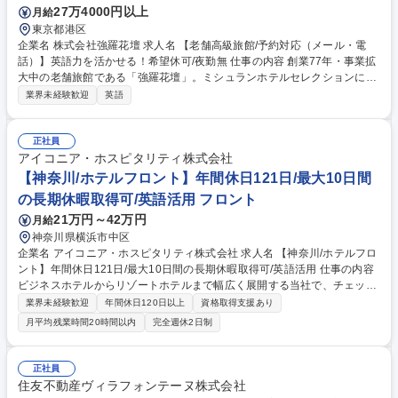
27万4000円以上
月給
東京都港区
企業名 株式会社強羅花壇 求人名 【老舗高級旅館/予約対応（メール・電
話）】英語力を活かせる！希望休可/夜勤無 仕事の内容 創業77年・事業拡
大中の老舗旅館である「強羅花壇」。ミシュランホテルセレクションに
て、最も高い評価「最上級の滞在」にも選ばれました。 当社のリザベーシ
業界未経験歓迎
英語
ョンセンターにて予約管理対応をお任せいたします。 単なる予約受付では
なく、お客様にとっての「ファーストインプレッション」を左右し、宿泊
体験の質にも影響を与える やりがいのあるポジションです。 【業務内
正社員
容】・旅行会社やお客さまからの宿泊予約受付（電話、メール） ※メール
アイコニア・ホスピタリティ株式会社
は英語7：日本語3／電話は英語4：日本語6 ・ホテル基幹システムへの入
【神奈川/ホテルフロント】年間休日121日/最大10日間
力業務 ・帳票や書類の作成・管理・その他附帯業務等 募集職種 【老舗高
の長期休暇取得可/英語活用 フロント
級旅館/予約対応（メール・電話）】英語力を活かせる！希望休可/夜勤無
21万円～42万円
月給
神奈川県横浜市中区
企業名 アイコニア・ホスピタリティ株式会社 求人名 【神奈川/ホテルフロ
ント】年間休日121日/最大10日間の長期休暇取得可/英語活用 仕事の内容
ビジネスホテルからリゾートホテルまで幅広く展開する当社で、チェック
インやチェックアウトをはじめとするフロント業務をお任せします。将来
業界未経験歓迎
年間休日120日以上
資格取得支援あり
のキャリアパス有り。 【詳細】・接客業務、及び予約受付（電話、インタ
月平均残業時間20時間以内
完全週休2日制
ーネット）、館内や周辺施設のご案内、コンシェルジュ業務に加え、経
理、発注など付帯事務をお任せします 【入社後キャリア】・フロント業務
をご経験した後、リーダーやマネージャーへのキャリアパス有り。志向性
正社員
とご希望を勘案し、現場だけでは無く本社人事などへのキャリア可能性も
住友不動産ヴィラフォンテーヌ株式会社
ございます。 募集職種 【神奈川/ホテルフロント】年間休日121日/最大10