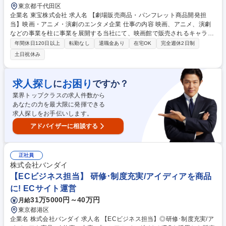
東京都千代田区
企業名 東宝株式会社 求人名 【劇場販売商品・パンフレット商品開発担
当】映画・アニメ・演劇のエンタメ企業 仕事の内容 映画、アニメ、演劇
などの事業を柱に事業を展開する当社にて、映画館で販売されるキャラク
ターグッズやパンフレットの商品開発・製作・販売・管理・販売促進な
年間休日120日以上
転勤なし
退職金あり
在宅OK
完全週休2日制
ど、幅広く担当していただきます。 配給される邦画（実写・アニメ）の
土日祝休み
他、洋画、他社配給邦画など、映画館グッズ全般を取り扱います。商品の
売上・収支を重要視し、各作品・IPのエンゲージメント向上を目指す「フ
ァンビジネス」であるという視点の下での戦略策定も求められます。これ
求人探し
お困り
に
ですか？
らのコンテンツを作るためのグッズ作成やコラボ企画を担っていただきま
業界トップクラスの求人件数から
す。 参考URL：https://tohoanimation.jp/portal/ 募集職種 【劇場販売商
あなたの力を最大限に発揮できる
品・パンフレット商品開発担当】映画・アニメ・演劇のエンタメ企業
求人探しをお手伝いします。
アドバイザーに相談する
正社員
株式会社バンダイ
【ECビジネス担当】 研修･制度充実/アイディアを商品
に! ECサイト運営
31万5000円～40万円
月給
東京都港区
企業名 株式会社バンダイ 求人名 【ECビジネス担当】◎研修･制度充実/ア