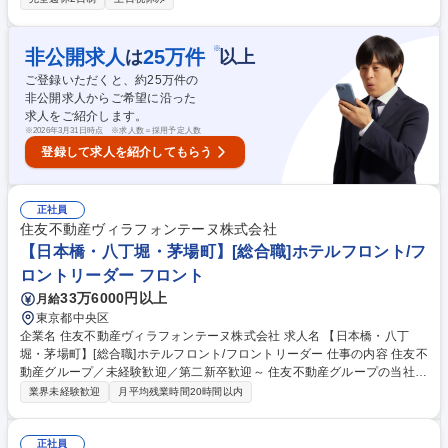
ルのサービス、レストラン、景観、地域とのつながりを調査し、そのホテ
ルがリニューアルすることで再生の余地があるかを検討/ネット上での各種
調査(インバウンド需要の伸びや各地域ごとでの日本経済の動き等)/調査し
※
非公開求人
25
万件
は
以上
た内容を提案書へまとめ、独自のホテル再生プランを企画・作成。社内稟
ご登録いただくと、約
25
万件の
議を実施して、成立した場合は、管理運営側との折衝等。 募集職種 【ホ
非公開求人からご希望に沿った
テル再生企画・実行】ホテル業界経験者歓迎！/業界4位の客室数を展開
求人をご紹介します。
※
2026年3月31日時点 ※求人数＝採用予定人数
登録して求人を紹介してもらう
正社員
住友不動産ヴィラフォンテーヌ株式会社
【日本橋・八丁堀・茅場町】[総合職]ホテルフロント/フ
ロントリーダー フロント
33万6000円以上
月給
東京都中央区
企業名 住友不動産ヴィラフォンテーヌ株式会社 求人名 【日本橋・八丁
堀・茅場町】[総合職]ホテルフロント/フロントリーダー 仕事の内容 住友不
動産グループ／未経験歓迎／第二新卒歓迎～ 住友不動産グループの当社で
ホテルフロント業務をお任せします。適性に応じてフロント一般職または
業界未経験歓迎
月平均残業時間20時間以内
フロントリーダーをお任せいたします。 フロント接客・予約・問い合わせ
対応および付帯業務/観光案内/安全管理等ホテル運営業務全般をお任せし
ます。 ・チェックイン・チェックアウト対応業務 ・予約受付、問い合わ
正社員