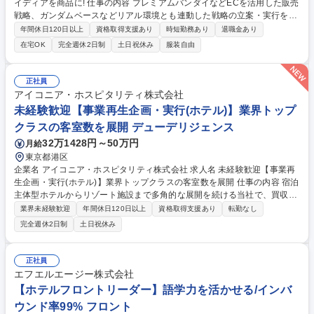
イディアを商品に! 仕事の内容 プレミアムバンダイなどECを活用した販売
戦略、ガンダムベースなどリアル環境とも連動した戦略の立案・実行をお
任せします。 【具体的な仕事内容】 ・プレミアムバンダイ「ホビーオン
年間休日120日以上
資格取得支援あり
時短勤務あり
退職金あり
ラインショップ」「ガンダムベースオンラインショップ」の運営 ・OMO
在宅OK
完全週休2日制
土日祝休み
服装自由
「Online Merges with Offline（オンライン マージズ ウィズ オフライ
ン）」など、WEBを活用した新たなマーケティング手法の立案と実行 ・
市場分析、顧客満足度調査や実証データ収集など調査の企画設計～報告書
正社員
作成 ・プレミアムバンダイ向け商品の企画、仕入れ、プロモーションの立
アイコニア・ホスピタリティ株式会社
案・企画 募集職種 【ECビジネス担当】◎研修･制度充実/アイディアを商
未経験歓迎【事業再生企画・実行(ホテル)】業界トップ
品に!
クラスの客室数を展開 デューデリジェンス
32万1428円～50万円
月給
東京都港区
企業名 アイコニア・ホスピタリティ株式会社 求人名 未経験歓迎【事業再
生企画・実行(ホテル)】業界トップクラスの客室数を展開 仕事の内容 宿泊
主体型ホテルからリゾート施設まで多角的な展開を続ける当社で、買収し
たホテルや旅館をフルリニューアルし、地域の新たな「アイコン」へと生
業界未経験歓迎
年間休日120日以上
資格取得支援あり
転勤なし
まれ変わらせる業務をお任せします。 【詳細】■ターゲット地域のインバ
完全週休2日制
土日祝休み
ウンド需要の推移、地域経済の動向、競合状況のデータ分析/過去の客室稼
働率や収益データの検証による改善余地の算出/現地調査（フィールドワー
ク）と課題抽出：実際の施設に赴き、サービス水準、料飲（レストラ
正社員
ン）、景観、地域特有の資源を調査/再生プランの企画・事業計画書の作
エフエルエージー株式会社
成/プロジェクトの推進・折衝など 募集職種 未経験歓迎【事業再生企画・
【ホテルフロントリーダー】語学力を活かせる/インバ
実行(ホテル)】業界トップクラスの客室数を展開
ウンド率99% フロント