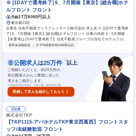
※ [1DAYで選考終了] 6、7月開催【東京】[総合職]ホテ
日間の長期休暇取得可/英語活用
ルフロント フロント
27万8000円以上
月給
東京都23区
企業名 住友不動産ヴィラフォンテーヌ株式会社 求人名 ※ [1DAYで選考終
了] 6、7月開催【東京】[総合職]ホテルフロント 仕事の内容 4・5月開催
【本選考は1DAYで選考終了】住友不動産グループの当社でホテルフロン
ト業務をお任せします。総合職採用のため、住友不動産グループの安定基
業界未経験歓迎
月平均残業時間20時間以内
盤の下、多彩なキャリアを構築可能です。 ・業務内容：フロント接客・予
約・問い合わせ対応および付帯業務/観光案内/安全管理等のホテル運営業
務全般をお任せします。 ・選考会概要：開催月中で応募いただいた候補者
※
非公開求人
25
万件
は
以上
様に合わせて開催いたします。希望日をお知らせください。 ・選考内容：
ご登録いただくと、約
25
万件の
面接・ガイダンス（計2時間想定） ・場所：新宿・汐留・有明・羽田 いず
非公開求人からご希望に沿った
れかで開催 募集職種 ※ [1DAYで選考終了] 6、7月開催【東京】[総合職]ホ
求人をご紹介します。
テルフロント
※
2026年3月31日時点 ※求人数＝採用予定人数
登録して求人を紹介してもらう
正社員
株式会社TKP
【TKP1115-アパホテルTKP東京西葛西】フロントスタ
ッフ/未経験歓迎 フロント