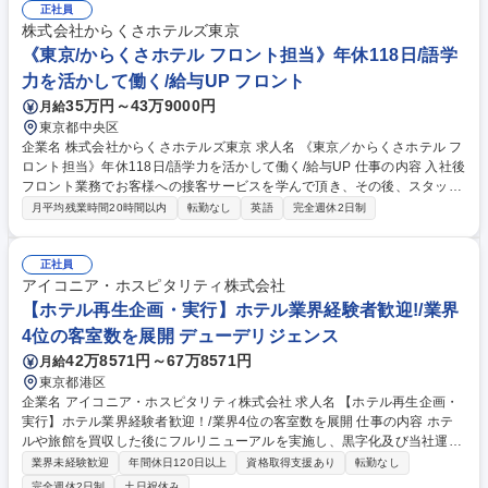
注、出荷指示、入金確認等 ・現地イベント、店頭施策、WEBプロモーシ
正社員
ョン等の販促活動の実行と管理 募集職種 【ホビーマーケティング部】海
株式会社からくさホテルズ東京
外マーケティング担当
《東京/からくさホテル フロント担当》年休118日/語学
力を活かして働く/給与UP フロント
35万円～43万9000円
月給
東京都中央区
企業名 株式会社からくさホテルズ東京 求人名 《東京／からくさホテル フ
ロント担当》年休118日/語学力を活かして働く/給与UP 仕事の内容 入社後
フロント業務でお客様への接客サービスを学んで頂き、その後、スタッフ
の教育や収支管理等、ホテルの運営にも携わっていただきます。 【具体的
月平均残業時間20時間以内
転勤なし
英語
完全週休2日制
には】 ・フロントスタッフとして受付・案内等の接客業務 ・口コミ対
応、問い合わせ対応、備品管理などのバックオフィス全般 ・業務改善、イ
ベント企画などの各種提案業務 ★現場の声を重視する社風で、サービスや
正社員
イベント、内装など様々な分野においてご自身の考えなどを提案出来る環
アイコニア・ホスピタリティ株式会社
境です。 募集職種 《東京／からくさホテル フロント担当》年休118日/語
【ホテル再生企画・実行】ホテル業界経験者歓迎!/業界
学力を活かして働く/給与UP
4位の客室数を展開 デューデリジェンス
42万8571円～67万8571円
月給
東京都港区
企業名 アイコニア・ホスピタリティ株式会社 求人名 【ホテル再生企画・
実行】ホテル業界経験者歓迎！/業界4位の客室数を展開 仕事の内容 ホテ
ルや旅館を買収した後にフルリニューアルを実施し、黒字化及び当社運営
するホテル再生事業における、全国の旅館・ホテルの再生企画と実行業務
業界未経験歓迎
年間休日120日以上
資格取得支援あり
転勤なし
をお任せします。 【詳細】■全国の旅館やホテルの現地調査を実施：ホテ
完全週休2日制
土日祝休み