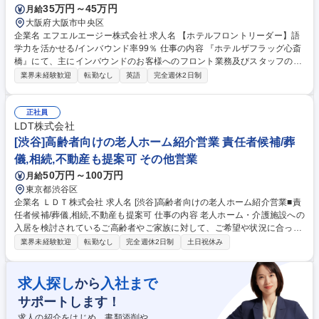
35万円～45万円
月給
大阪府大阪市中央区
企業名 エフエルエージー株式会社 求人名 【ホテルフロントリーダー】語
学力を活かせる/インバウンド率99％ 仕事の内容 『ホテルザフラッグ心斎
橋』にて、主にインバウンドのお客様へのフロント業務及びスタッフの教
育等のリーダー業務をお任せします。 ★トリップアドバイザーで大阪2位
業界未経験歓迎
転勤なし
英語
完全週休2日制
のホテルです。 ■英語でのチェックイン、アウトや道案内・観光案内など
のフロント業務 ■フロントスタッフの業務管理・教育・指導 ■クレーム対
応 等 1日の宿泊人数の上限を設け、深く丁寧にゲストと向き合うインバウ
正社員
ンド率99%のホテルです。スタッフ全員が英語対応可能、フランス語・中
LDT株式会社
国語・ドイツ語・広東語の多言語対応をしています。 募集職種 【ホテル
[渋谷]高齢者向けの老人ホーム紹介営業 責任者候補/葬
フロントリーダー】語学力を活かせる/インバウンド率99％
儀,相続,不動産も提案可 その他営業
50万円～100万円
月給
東京都渋谷区
企業名 ＬＤＴ株式会社 求人名 [渋谷]高齢者向けの老人ホーム紹介営業■責
任者候補/葬儀,相続,不動産も提案可 仕事の内容 老人ホーム・介護施設への
入居を検討されているご高齢者やご家族に対して、ご希望や状況に合った
最適な施設をご提案し、入居までをサポート。事業責任者候補としてメン
業界未経験歓迎
転勤なし
完全週休2日制
土日祝休み
バーマネジメントと自身での売上創出を担う。 【具体的には】東京・埼
玉・千葉の担当エリア内の病院・介護事業所・地域包括センターのケアマ
ネジャーやソーシャルワーカーへのサービス案内、紹介顧客やweb流入顧
求人探し
入社まで
から
客への入居支援。ご本人・ご家族との面談、希望に合った老人ホームのご
サポートします！
提案、施設見学同行、入居当日までをサポート。既存の入居相談員のマネ
ジメントも担当いただきます。 【働きやすさ】有給取得率90%以上。1時
求人の紹介をはじめ、書類添削や