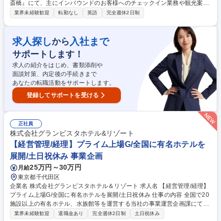
斎橋』にて、主にインバウンドのお客様へのチェックイン業務や観光案
内、予約変更の相談など、多岐にわたる業務をお任せします。情報共有レ
業界未経験歓迎
転勤なし
英語
完全週休2日制
ベルが高く、意見交換のしやすい環境です！ ■英語でのチェックイン、ア
ウトや道案内・観光案内などのサービス ■ゲストの意見を反映したサービ
ス改善、マーケティング提案 ■電話やメールでの新規予約、変更 ■他部署
求人探し
入社まで
から
を巻き込んだゲストへのサービス提供 など 1日の宿泊人数の上限を設け、
サポートします！
深く丁寧にゲストと向き合うインバウンド率99%のホテルです。スタッフ
全員が英語対応可能、フランス語・中国語・ドイツ語・広東語の多言語対
求人の紹介をはじめ、書類添削や
応をしています。 募集職種 【ホテルスタッフ】未経験歓迎/語学力を活か
面談対策、内定後の手続きまで
せる/インバウンド率99％
あなたの転職活動をサポートします。
登録してサポートを受ける
正社員
株式会社グランビスタホテル&リゾート
【経営管理/経理】プライム上場G/全国に有名ホテルを
展開/土日祝休み 事業企画
25万円～30万円
月給
東京都千代田区
企業名 株式会社グランビスタホテル＆リゾート 求人名 【経営管理/経理】
プライム上場G/全国に有名ホテルを展開/土日祝休み 仕事の内容 全国で20
施設以上の有名ホテル、水族館等を運営する当社の事業運営企画課にて下
記業務をお任せします。 【業務内容】 ■ホテル運営事業所の経営管理・資
業界未経験歓迎
退職金あり
完全週休2日制
土日祝休み