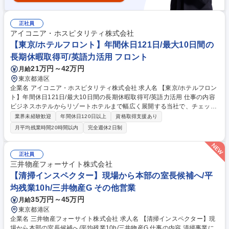
正社員
アイコニア・ホスピタリティ株式会社
【東京/ホテルフロント】年間休日121日/最大10日間の
長期休暇取得可/英語力活用 フロント
21万円～42万円
月給
東京都港区
企業名 アイコニア・ホスピタリティ株式会社 求人名 【東京/ホテルフロン
ト】年間休日121日/最大10日間の長期休暇取得可/英語力活用 仕事の内容
ビジネスホテルからリゾートホテルまで幅広く展開する当社で、チェック
インやチェックアウトをはじめとするフロント業務をお任せします。将来
業界未経験歓迎
年間休日120日以上
資格取得支援あり
のキャリアパス有り。 【詳細】・接客業務、及び予約受付（電話、インタ
月平均残業時間20時間以内
完全週休2日制
ーネット）、館内や周辺施設のご案内、コンシェルジュ業務に加え、経
理、発注など付帯事務をお任せします 【入社後キャリア】・フロント業務
をご経験した後、リーダーやマネージャーへのキャリアパス有り。志向性
正社員
とご希望を勘案し、現場だけでは無く本社人事などへのキャリア可能性も
三井物産フォーサイト株式会社
ございます。 募集職種 【東京/ホテルフロント】年間休日121日/最大10日
【清掃インスペクター】現場から本部の室長候補へ/平
間の長期休暇取得可/英語力活用
均残業10h/三井物産G その他営業
35万円～45万円
月給
東京都港区
企業名 三井物産フォーサイト株式会社 求人名 【清掃インスペクター】現
場から本部の室長候補へ/平均残業10h/三井物産G 仕事の内容 清掃事業に