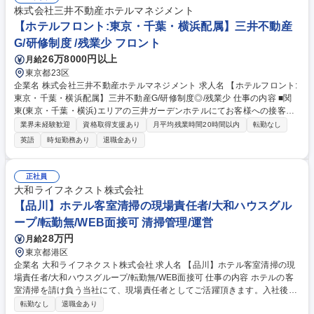
せ、お客様要望への対応業務 ・請求書等の事務処理業務 ・稼動・売上管
株式会社三井不動産ホテルマネジメント
理、客室対応、安全管理等の業務 募集職種 【日本橋・八丁堀・茅場町】
【ホテルフロント:東京・千葉・横浜配属】三井不動産
[総合職]ホテルフロント/フロントリーダー
G/研修制度 /残業少 フロント
26万8000円以上
月給
東京都23区
企業名 株式会社三井不動産ホテルマネジメント 求人名 【ホテルフロント:
東京・千葉・横浜配属】三井不動産G/研修制度◎/残業少 仕事の内容 ■関
東(東京・千葉・横浜)エリアの三井ガーデンホテルにてお客様への接客・
サービス・おもてなしを行って頂きます。国内外問わず様々なお客様と接
業界未経験歓迎
資格取得支援あり
月平均残業時間20時間以内
転勤なし
しながら当社にて良いキャリアステップを歩んでいただきたいと考 えてお
英語
時短勤務あり
退職金あり
ります！ 【詳細】接客(フロント)業務及び予約(電話対応)業務 【働き方】
残業月10～20H程度/月8～10日休のシフト勤務/夜勤あり 【研修制度】基
本的な接遇研修からフロント業務まで研修制度が充実しており、成長ステ
正社員
ージに応じて様々な研修を受講頂けます。 【キャリアプラン】スタッフ⇒
大和ライフネクスト株式会社
リーダー⇒マネージャー等ご自身の頑張りによりしっかりキャリアアップ
【品川】ホテル客室清掃の現場責任者/大和ハウスグル
いただける環境です。 募集職種 【ホテルフロント:東京・千葉・横浜配
ープ/転勤無/WEB面接可 清掃管理/運営
属】三井不動産G/研修制度◎/残業少
28万円
月給
東京都港区
企業名 大和ライフネクスト株式会社 求人名 【品川】ホテル客室清掃の現
場責任者/大和ハウスグループ/転勤無/WEB面接可 仕事の内容 ホテルの客
室清掃を請け負う当社にて、現場責任者としてご活躍頂きます。入社後は
先輩もしくはホテル担当者とイチから業務を学び、4ヵ月～半年程度かけ
転勤なし
退職金あり