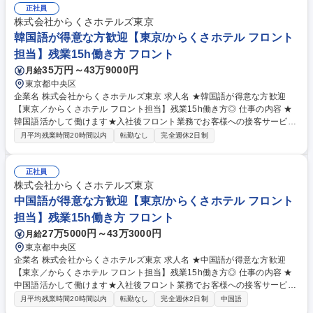
フィス全般 ・業務改善、イベント企画などの各種提案業務 ★現場の声を
正社員
重視する社風で、サービスやイベント、内装など様々な分野においてご自
株式会社からくさホテルズ東京
身の考えなどを提案出来る環境です。 募集職種 ★中国語が得意な方歓迎
韓国語が得意な方歓迎【東京/からくさホテル フロント
【東京／からくさホテル フロント担当】残業15h働き方◎
担当】残業15h働き方 フロント
35万円～43万9000円
月給
東京都中央区
企業名 株式会社からくさホテルズ東京 求人名 ★韓国語が得意な方歓迎
【東京／からくさホテル フロント担当】残業15h働き方◎ 仕事の内容 ★
韓国語活かして働けます★入社後フロント業務でお客様への接客サービス
をお任せし、その後スタッフの教育や収支管理等、ホテルの運営にも携わ
月平均残業時間20時間以内
転勤なし
完全週休2日制
っていただきます。 【具体的には】 ・フロントスタッフとして受付・案
内等の接客業務 ・口コミ対応、問い合わせ対応、備品管理などのバックオ
フィス全般 ・業務改善、イベント企画などの各種提案業務 ★現場の声を
正社員
重視する社風で、サービスやイベント、内装など様々な分野においてご自
株式会社からくさホテルズ東京
身の考えなどを提案出来る環境です。 募集職種 ★韓国語が得意な方歓迎
中国語が得意な方歓迎【東京/からくさホテル フロント
【東京／からくさホテル フロント担当】残業15h働き方◎
担当】残業15h働き方 フロント
27万5000円～43万3000円
月給
東京都中央区
企業名 株式会社からくさホテルズ東京 求人名 ★中国語が得意な方歓迎
【東京／からくさホテル フロント担当】残業15h働き方◎ 仕事の内容 ★
中国語活かして働けます★入社後フロント業務でお客様への接客サービス
をお任せし、その後スタッフの教育や収支管理等、ホテルの運営にも携わ
月平均残業時間20時間以内
転勤なし
完全週休2日制
中国語
って頂きます。 【具体的には】 ・フロントスタッフとして受付・案内等