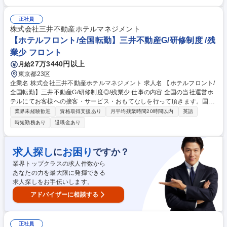
て独り立ちを目指していただきます。基礎からスタートしま すので、未経
験でも安心して取り組めます。 ■客室清掃スタッフへの指示出し ■時間コ
ントロール＆人員配置 ■ホテルへの完了報告 ■収支確認 ■スタッフの育成
正社員
※1日あたりのスタッフ数は14名ほどです。 ※1つのホテルにつき、現場
株式会社三井不動産ホテルマネジメント
責任者は1名が基本。大きいホテルの場合は、副責任者と2名で管理するこ
【ホテルフロント/全国転勤】三井不動産G/研修制度 /残
ともあります。 募集職種 【品川】ホテル客室清掃の現場責任者/大和ハウ
業少 フロント
スグループ/転勤無/WEB面接可
27万3440円以上
月給
東京都23区
企業名 株式会社三井不動産ホテルマネジメント 求人名 【ホテルフロント/
全国転勤】三井不動産G/研修制度◎/残業少 仕事の内容 全国の当社運営ホ
テルにてお客様への接客・サービス・おもてなしを行って頂きます。国内
外問わず様々なお客様と接しながら当社にて良いキャリアステップを歩ん
業界未経験歓迎
資格取得支援あり
月平均残業時間20時間以内
英語
でいただきたいと考えております！ 【詳細】接客(フロント)業務及び予約
時短勤務あり
退職金あり
(電話対応)業務 【働き方】残業月10～20H程度/月8～10日休のシフト勤
務/夜勤あり 【研修制度】基本的な接遇研修からフロント業務まで研修制
度が充実しており、成長ステージに応じて様々な研修を受講頂けます。
求人探し
お困り
に
ですか？
【キャリアプラン】スタッフ⇒リーダー⇒マネージャー等ご自身の頑張り
業界トップクラスの求人件数から
によりしっかりキャリアアップいただける環境です。 募集職種 【ホテル
あなたの力を最大限に発揮できる
フロント/全国転勤】三井不動産G/研修制度◎/残業少
求人探しをお手伝いします。
アドバイザーに相談する
正社員