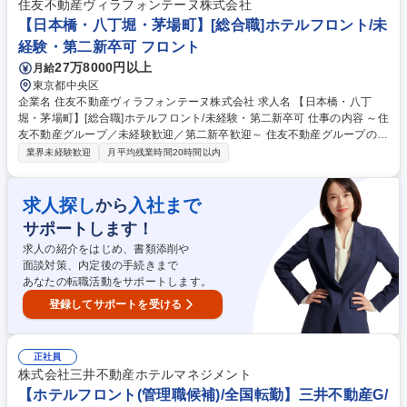
・予約受付、問い合わせ、お客様要望への対応業務 ・請求書等の事務処理
住友不動産ヴィラフォンテーヌ株式会社
業務 ・稼動・売上管理、客室対応、安全管理等の業務 募集職種 【有明・
【日本橋・八丁堀・茅場町】[総合職]ホテルフロント/未
汐留】[総合職]ホテルフロント/未経験・第二新卒可/豊富なキャリアパス
経験・第二新卒可 フロント
27万8000円以上
月給
東京都中央区
企業名 住友不動産ヴィラフォンテーヌ株式会社 求人名 【日本橋・八丁
堀・茅場町】[総合職]ホテルフロント/未経験・第二新卒可 仕事の内容 ～住
友不動産グループ／未経験歓迎／第二新卒歓迎～ 住友不動産グループの当
社でホテルフロント業務をお任せします。総合職採用のため、住友不動産
業界未経験歓迎
月平均残業時間20時間以内
グループの安定基盤の下、多彩なキャリアを構築可能です。 フロント接
客・予約・問い合わせ対応および付帯業務/観光案内/安全管理等ホテル運
営業務全般をお任せします。 ・チェックイン・チェックアウト対応業務
求人探し
入社まで
から
・予約受付、問い合わせ、お客様要望への対応業務 ・請求書等の事務処理
サポートします！
業務 ・稼動・売上管理、客室対応、安全管理等の業務 募集職種 【日本
橋・八丁堀・茅場町】[総合職]ホテルフロント/未経験・第二新卒可
求人の紹介をはじめ、書類添削や
面談対策、内定後の手続きまで
あなたの転職活動をサポートします。
登録してサポートを受ける
正社員
株式会社三井不動産ホテルマネジメント
【ホテルフロント(管理職候補)/全国転勤】三井不動産G/