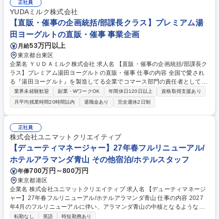
ト：事業会議体の運営、現場管理職及び各種専門員の人材育成及びチーム
正社員
運営サポート■事業企画業務：事業モデルの標準化効率化プラン作成と運
YUDAミルク株式会社
用、新規事業モデルの研究及びプラン作成など 募集職種 【企画/自治体か
【直販・催事の企画統括/部課長クラス】プレミアム湯
らのBPO案件受諾】共立メンテナンスグループ/福利厚生充実◎
田ヨーグルトの直販・催事 事業企画
53万円以上
月給
東京都台東区
企業名 ＹＵＤＡミルク株式会社 求人名 【直販・催事の企画統括/部課長ク
ラス】プレミアム湯田ヨーグルトの直販・催事 仕事の内容 全国で愛され
る『湯田ヨーグルト』を製造してる企業でコマース部門の責任者として、
イベント・ポップアップショップ・直販事業を統括。事業戦略立案から実
業界未経験歓迎
副業・WワークOK
年間休日120日以上
資格取得支援あり
行、組織マネジメントまでをお任せします。 イベント・ポップアップショ
月平均残業時間20時間以内
退職金あり
完全週休2日制
ップ・直販事業を通じたブランド価値向上をお任せします。【具体的に
は】・コマース事業の戦略立案および事業推進 ・催事やポップアップ等の
企画統括、売上・収益管理・関係取引先との折衝、アライアンス推進・新
正社員
規チャネルの企画開発・部門メンバーの育成・組織マネジメント※リアル
株式会社ユニマットクリエイティブ
な顧客接点の創出・販促を重視したポジションです。全国出張が発生しま
【デューティマネージャー】27年春フルリニューアル/
す。 募集職種 【直販・催事の企画統括/部課長クラス】プレミアム湯田ヨ
ホテルアラマンダ青山 その他宿泊/ホテルスタッフ
ーグルトの直販・催事
700万円～800万円
年俸
東京都港区
企業名 株式会社ユニマットクリエイティブ 求人名 【デューティマネージ
ャー】27年春フルリニューアル/ホテルアラマンダ青山 仕事の内容 2027
年4月のフルリニューアルに伴い、アラマンダ青山の中核となるような方
の採用をいたします。デューティマネージャーとして、最高峰の接客サー
転勤なし
英語
時短勤務あり