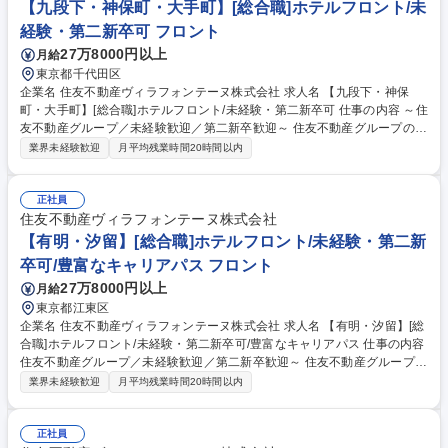
上管理、客室対応、安全管理等の業務 募集職種 【有明・汐留】[総合職]ホ
【九段下・神保町・大手町】[総合職]ホテルフロント/未
テルフロント/フロントリーダー/未経験・第二新卒可
経験・第二新卒可 フロント
27万8000円以上
月給
東京都千代田区
企業名 住友不動産ヴィラフォンテーヌ株式会社 求人名 【九段下・神保
町・大手町】[総合職]ホテルフロント/未経験・第二新卒可 仕事の内容 ～住
友不動産グループ／未経験歓迎／第二新卒歓迎～ 住友不動産グループの当
社でホテルフロント業務をお任せします。総合職採用のため、住友不動産
業界未経験歓迎
月平均残業時間20時間以内
グループの安定基盤の下、多彩なキャリアを構築可能です。 フロント接
客・予約・問い合わせ対応および付帯業務/観光案内/安全管理等ホテル運
営業務全般をお任せします。 ・チェックイン・チェックアウト対応業務
正社員
・予約受付、問い合わせ、お客様要望への対応業務 ・請求書等の事務処理
住友不動産ヴィラフォンテーヌ株式会社
業務 ・稼動・売上管理、客室対応、安全管理等の業務 募集職種 【九段
【有明・汐留】[総合職]ホテルフロント/未経験・第二新
下・神保町・大手町】[総合職]ホテルフロント/未経験・第二新卒可
卒可/豊富なキャリアパス フロント
27万8000円以上
月給
東京都江東区
企業名 住友不動産ヴィラフォンテーヌ株式会社 求人名 【有明・汐留】[総
合職]ホテルフロント/未経験・第二新卒可/豊富なキャリアパス 仕事の内容
住友不動産グループ／未経験歓迎／第二新卒歓迎～ 住友不動産グループの
当社でホテルフロント業務をお任せします。総合職採用のため、住友不動
業界未経験歓迎
月平均残業時間20時間以内
産グループの安定基盤の下、多彩なキャリアを構築可能です。 フロント接
客・予約・問い合わせ対応および付帯業務/観光案内/安全管理等ホテル運
営業務全般をお任せします。 ・チェックイン・チェックアウト対応業務
正社員