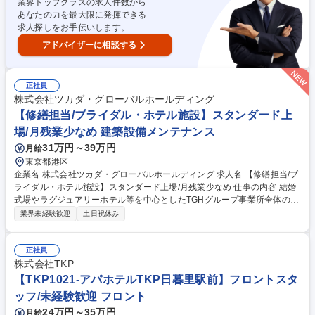
業界トップクラスの求人件数から
者を目指していただくことも可能です。 募集職種 未経験歓迎【羽田空港/
あなたの力を最大限に発揮できる
成田空港】ビジネス機の運航サポート/英語力を活かす
求人探しをお手伝いします。
アドバイザーに相談する
正社員
株式会社ツカダ・グローバルホールディング
【修繕担当/ブライダル・ホテル施設】スタンダード上
場/月残業少なめ 建築設備メンテナンス
31万円～39万円
月給
東京都港区
企業名 株式会社ツカダ・グローバルホールディング 求人名 【修繕担当/ブ
ライダル・ホテル施設】スタンダード上場/月残業少なめ 仕事の内容 結婚
式場やラグジュアリーホテル等を中心としたTGHグループ事業所全体の外
壁・外部造作の維持・修繕・美化の専門作業と関係する業者指示・管理業
業界未経験歓迎
土日祝休み
務に携わるお仕事です。 当社の各施設が常に最高の状態であるよう、維持
管理業務をお任せします。実際に修繕をするのではなく、外部業者との連
携や品質管理まで幅広く担当いただきます。＜詳細＞■建物、設備などの
正社員
維持管理・修繕・協力業者対応 ■改修工事、年間修繕維持予算、建物・設
株式会社TKP
備などの予防保全・中長期修繕の計画・策定・折衝など ■エネルギー使用
【TKP1021-アパホテルTKP日暮里駅前】フロントスタ
量管理・予算管理 ■年間の保守点検、整備、保全計画の策定と実行 募集職
ッフ/未経験歓迎 フロント
種 【修繕担当/ブライダル・ホテル施設】スタンダード上場/月残業少なめ
24万円～35万円
月給