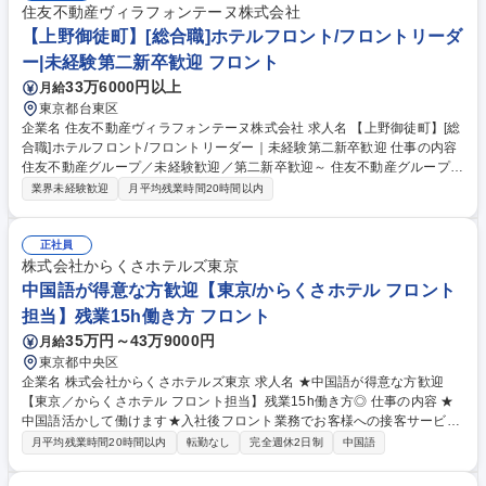
住友不動産ヴィラフォンテーヌ株式会社
【上野御徒町】[総合職]ホテルフロント/フロントリーダ
ー|未経験第二新卒歓迎 フロント
33万6000円以上
月給
東京都台東区
企業名 住友不動産ヴィラフォンテーヌ株式会社 求人名 【上野御徒町】[総
合職]ホテルフロント/フロントリーダー｜未経験第二新卒歓迎 仕事の内容
住友不動産グループ／未経験歓迎／第二新卒歓迎～ 住友不動産グループの
当社でホテルフロント業務をお任せします。適性に応じてフロント一般職
業界未経験歓迎
月平均残業時間20時間以内
またはフロントリーダーをお任せいたします。 フロント接客・予約・問い
合わせ対応および付帯業務/観光案内/安全管理等ホテル運営業務全般をお
任せします。 ・チェックイン・チェックアウト対応業務 ・予約受付、問
正社員
い合わせ、お客様要望への対応業務 ・請求書等の事務処理業務 ・稼動・
株式会社からくさホテルズ東京
売上管理、客室対応、安全管理等の業務 募集職種 【上野御徒町】[総合職]
中国語が得意な方歓迎【東京/からくさホテル フロント
ホテルフロント/フロントリーダー｜未経験第二新卒歓迎
担当】残業15h働き方 フロント
35万円～43万9000円
月給
東京都中央区
企業名 株式会社からくさホテルズ東京 求人名 ★中国語が得意な方歓迎
【東京／からくさホテル フロント担当】残業15h働き方◎ 仕事の内容 ★
中国語活かして働けます★入社後フロント業務でお客様への接客サービス
をお任せし、その後スタッフの教育や収支管理等、ホテルの運営にも携わ
月平均残業時間20時間以内
転勤なし
完全週休2日制
中国語
っていただきます。 【具体的には】 ・フロントスタッフとして受付・案
内等の接客業務 ・口コミ対応、問い合わせ対応、備品管理などのバックオ