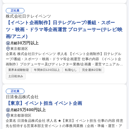
産管理・人的管理 ■インターゲートホテルズ、銀座グランドホテル、京町
家白良荘グランドホテルの経理業務 ■本社主導で行うコストコンロール戦
略の立案、実施 ■ホテル運営事業所のコストコントロールに対する指導、
正社員
助言、支援 ■インターゲートホテル共通品にかかる価格、業者問い合わ
株式会社日テレイベンツ
せ、購買業務 募集職種 【経営管理/経理】プライム上場G/全国に有名ホテ
【イベント企画制作】日テレグループ/番組・スポー
ルを展開/土日祝休み
ツ・映画・ドラマ等企画運営 プロデューサー(テレビ/映
画/アニメ)
30万円以上
月給
東京都港区
企業名 株式会社日テレイベンツ 求人名 【イベント企画制作】日テレグル
ープ/番組・スポーツ・映画・ドラマ等企画運営 仕事の内容 《イベント企
画制作》プロデューサー及びディレクター業務/企画書・運営マニュアル・
進行台本等の作成業務、会場手配、スケジュール進行管理、クライアン
業界未経験歓迎
年間休日120日以上
転勤なし
完全週休2日制
ト・協力会社との折衝、本番運営、予算収支管理、 新規事業開発等イベン
土日祝休み
トに係るあらゆる業務。 【魅力】展覧会、スポーツイベント、PRイベン
ト、エコイベント、展示会、各種式典など、幅広い分野のイベントに携わ
れます！様々な現場を経験し、スキル次第ではすぐに担当をお任せするこ
正社員
ともあります。 募集職種 【イベント企画制作】日テレグループ/番組・ス
日清食品株式会社
ポーツ・映画・ドラマ等企画運営
【東京】イベント担当 イベント企画
25万400円以上
月給
東京都新宿区
企業名 日清食品株式会社 求人名 ★【東京】イベント担当 仕事の内容 得意
先を招待する営業本部主管イベントの事務局業務（企画・準備・運営・ア