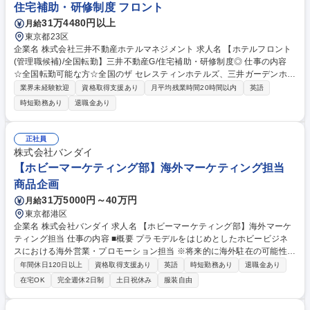
住宅補助・研修制度 フロント
31万4480円以上
月給
東京都23区
企業名 株式会社三井不動産ホテルマネジメント 求人名 【ホテルフロント
(管理職候補)/全国転勤】三井不動産G/住宅補助・研修制度◎ 仕事の内容
☆全国転勤可能な方☆全国のザ セレスティンホテルズ、三井ガーデンホテ
ルズ、sequenceにて管理職候補としてフロント業務全般をお任せいたし
業界未経験歓迎
資格取得支援あり
月平均残業時間20時間以内
英語
ます。国内外問わず様々なお客様と接しながら当社にて良い キャリアステ
時短勤務あり
退職金あり
ップを歩んで頂きたいと考えております！ 【詳細】接客業務、予約(電話
対応)業務などのフロント業務をご担当いただき、ゆくゆくはホテル運営
全般に関わるマネジメント業務をお任せいたします。【働き方】残業月10
正社員
～20H程度/月8～10日休のシフト勤務/夜勤あり 【研修制度】基本的な接
株式会社バンダイ
遇研修に加え、リーダー研修や管理職を目指す社員のための研修など成長
【ホビーマーケティング部】海外マーケティング担当
ステージに応じて様々な研修を用意しております。 募集職種 【ホテルフ
商品企画
ロント(管理職候補)/全国転勤】三井不動産G/住宅補助・研修制度◎
31万5000円～40万円
月給
東京都港区
企業名 株式会社バンダイ 求人名 【ホビーマーケティング部】海外マーケ
ティング担当 仕事の内容 ■概要 プラモデルをはじめとしたホビービジネ
スにおける海外営業・プロモーション担当 ※将来的に海外駐在の可能性が
ございます ※ご経験に応じ、国内営業から担当いただく場合がございます
年間休日120日以上
資格取得支援あり
英語
時短勤務あり
退職金あり
（選考内でご相談） 【具体的には】 ・ガンプラやポケプラをはじめとす
在宅OK
完全週休2日制
土日祝休み
服装自由
るプラモデル商品の海外拡販や新商品導入に向けたマーケティング戦略立
案と実行 ・海外の販売代理店や法人との商談、商品/サービスの案内、受