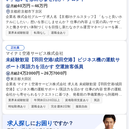
人ひとりに寄り添った体験を提供できます。 募集職種 【新宿上野/フロン
40万円～46万円
月給
トリーダー】日鉄興和不動産G/夜勤無/レジデンス型/英語力
京都府京都市下京区
企業名 株式会社グルーヴ 求人名 【京都/ホテルスタッフ】「もっと良いホ
テルにしたい」想いを形にしませんか？ 仕事の内容 より質の高いサービ
スと働きやすい体制づくりを目指し新たなホテル運営マネージャーを募集
します。売上管理やスタッフ育成、サービス改善、宿泊プランの企画など
業界未経験歓迎
転勤なし
退職金あり
ホテル全体の運営に幅広く携われるポジションです。 ＞＞仕事内容＜＜
ホテル運営全般をお任せします！ ■ホテル全体の運営管理 ■アルバイトス
タッフの育成・マネジメント ■売上/稼働率の管理 ■予約サイト（OTA）の
正社員
販売戦略 ■宿泊プランの企画 ■お客様満足度向上に向けた改善 ■施設/設備
マイナミ空港サービス株式会社
の維持管理 ■地域との連携やイベント企画 ■フロント業務のフォロー ■安
未経験歓迎【羽田空港/成田空港】ビジネス機の運航サ
全/衛生管理 ■本社との連携 ■備品等の在庫管理/発注業務 ■電話/メール対
ポート/英語力を活かす 空運旅客係員
応 ■清掃業務など 募集職種 【京都/ホテルスタッフ】「もっと良いホテル
24万2000円～26万7000円
月給
にしたい」想いを形にしませんか？
東京都大田区
企業名 マイナミ空港サービス株式会社 求人名 未経験歓迎【羽田空港/成田
空港】ビジネス機の運航サポート/英語力を活かす 仕事の内容 世界の運航
会社から寄せられるリクエストに基づき、発着前の準備業務から到着時の
乗客・乗員のアテンド業務まで一連のサポートを行います。 また、国外を
業界未経験歓迎
年間休日120日以上
資格取得支援あり
英語
拠点とする顧客に直接訪問する業務もございます。 【詳細】空港発着枠の
時短勤務あり
退職金あり
完全週休2日制
服装自由
調整、税関・入管・検疫へのスケジュール連絡、ケータリング・ホテル・
車両等の手配、乗客や乗員の空港内でのエスコート他事前準備、海外出張
業務(得意先への訪問や新規サービスの提案、コンベンションへの参加な
求人探し
お困り
に
ですか？
ど) 【キャリアパス】各空港事業所の責任者を経て、最終的には部門責任