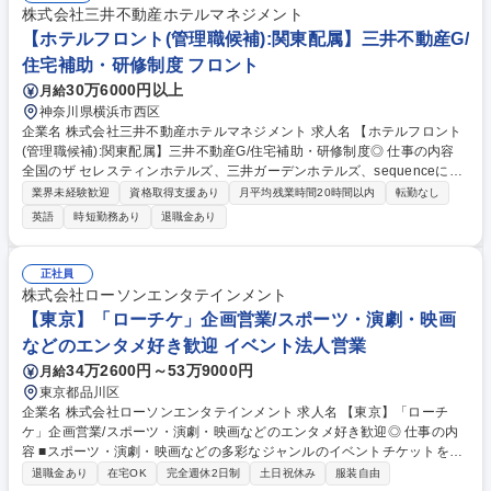
株式会社三井不動産ホテルマネジメント
【ホテルフロント(管理職候補):関東配属】三井不動産G/
住宅補助・研修制度 フロント
30万6000円以上
月給
神奈川県横浜市西区
企業名 株式会社三井不動産ホテルマネジメント 求人名 【ホテルフロント
(管理職候補):関東配属】三井不動産G/住宅補助・研修制度◎ 仕事の内容
全国のザ セレスティンホテルズ、三井ガーデンホテルズ、sequenceにて
管理職候補としてフロント業務全般をお任せいたします。国内外問わず
業界未経験歓迎
資格取得支援あり
月平均残業時間20時間以内
転勤なし
様々なお客様と接しながら当社にて良い キャリアステップを歩んで頂きた
英語
時短勤務あり
退職金あり
いと考えております！ 【詳細】接客業務、予約(電話対応)業務などのフロ
ント業務をご担当いただき、ゆくゆくはホテル運営全般に関わるマネジメ
ント業務お任せいたします。 【働き方】残業月10～20H程度/月8～10日
正社員
休のシフト勤務/夜勤あり 【研修制度】基本的な接遇研修に加え、リーダ
株式会社ローソンエンタテインメント
ー研修や管理職を目指す社員のための研修など成長ステージに応じて様々
【東京】「ローチケ」企画営業/スポーツ・演劇・映画
な研修を用意しております。 募集職種 【ホテルフロント(管理職候補):関
などのエンタメ好き歓迎 イベント法人営業
東配属】三井不動産G/住宅補助・研修制度◎
34万2600円～53万9000円
月給
東京都品川区
企業名 株式会社ローソンエンタテインメント 求人名 【東京】「ローチ
ケ」企画営業/スポーツ・演劇・映画などのエンタメ好き歓迎◎ 仕事の内
容 ■スポーツ・演劇・映画などの多彩なジャンルのイベントチケットを扱
い、販売だけではなくツアー企画やファンクラブの運営、イベント企画も
退職金あり
在宅OK
完全週休2日制
土日祝休み
服装自由