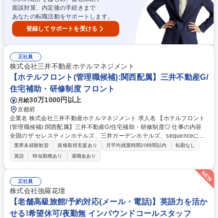
間単位で取得できます。 募集職種 [渋谷]高齢者向けの老人ホーム紹介営業
面談対策、内定後の手続きまで
■責任者候補/葬儀,相続,不動産も提案可
あなたの転職活動をサポートします。
登録してサポートを受ける
正社員
株式会社三井不動産ホテルマネジメント
【ホテルフロント(管理職候補):関西配属】三井不動産G/
住宅補助・研修制度 フロント
30万1000円以上
月給
京都府
企業名 株式会社三井不動産ホテルマネジメント 求人名 【ホテルフロント
(管理職候補):関西配属】三井不動産G/住宅補助・研修制度◎ 仕事の内容
全国のザ セレスティンホテルズ、三井ガーデンホテルズ、sequenceにて
管理職候補としてフロント業務全般をお任せいたします。国内外問わず
業界未経験歓迎
資格取得支援あり
月平均残業時間20時間以内
転勤なし
様々なお客様と接しながら当社にて良い キャリアステップを歩んで頂きた
英語
時短勤務あり
退職金あり
いと考えております！ 【詳細】接客業務、予約(電話対応)業務などのフロ
ント業務をご担当いただき、ゆくゆくはホテル運営全般に関わるマネジメ
ント業務をお任せいたします。 【働き方】残業月10～20H程度/月8～10
正社員
日休のシフト勤務/夜勤あり 【研修制度】基本的な接遇研修に加え、リー
株式会社強羅花壇
ダー研修や管理職を目指す社員のための研修など成長ステージに応じて
【老舗高級旅館/予約対応(メール・電話)】英語力を活か
様々な研修を用意しております。 募集職種 【ホテルフロント(管理職候
せる!希望休可/夜勤無 インバウンドコールスタッフ
補):関西配属】三井不動産G/住宅補助・研修制度◎