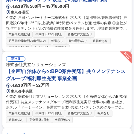
38万8500円～49万8500円
月給
東京都港区
企業名 戸田ビルパートナーズ株式会社 求人名 【清掃管理/管理職候補】戸
田建設G/年休125日以上/残業10時間程/ベテラン歓迎 仕事の内容 ◎当社が
管理するテナントビルの清掃管理業務をお任せします。現場作業主体では
なく、清掃業務委託業者や現地清掃員のマネジメント業務が主体となりま
業界未経験歓迎
年間休日120日以上
資格取得支援あり
す。 ◇業務内容 ・清掃課全体のマネジメント業務 ・現地清掃員社員の指
月平均残業時間20時間以内
転勤なし
時短勤務あり
退職金あり
導・教育 ・シフト調整や近隣物件への人員手配 ・管理物件や新規案件の
完全週休2日制
土日祝休み
服装自由
収支管理および積算業務 ・関係各所との連絡調整 など 募集職種 【清掃管
理/管理職候補】戸田建設G/年休125日以上/残業10時間程/ベテラン歓迎
正社員
株式会社共立ソリューションズ
【企画/自治体からのBPO案件受諾】共立メンテナンス
グループ/福利厚生充実 事業企画
30万円～52万円
月給
東京都中央区
企業名 株式会社共立ソリューションズ 求人名 【企画/自治体からのBPO案
件受諾】共立メンテナンスグループ/福利厚生充実◎ 仕事の内容 当社は、
ホテル「ドーミーイン」を運営する(株)共立メンテナンスのグループ会社
です。全国市町村自治体の行政サービスを請け負うにあたり、企画提案書
業界未経験歓迎
年間休日120日以上
資格取得支援あり
転勤なし
作成～運営やなど事業全般のサポートをお任せします。 【詳細】■提案書
退職金あり
完全週休2日制
土日祝休み
等作成業務：委託可能性調査レポート、プロポーザル提案書、社内運営資
料まとめ、受託事業事業計画書等の作成など■運営・営業・研修サポー