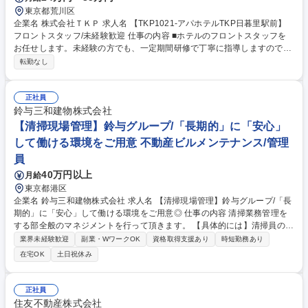
東京都荒川区
企業名 株式会社ＴＫＰ 求人名 【TKP1021-アパホテルTKP日暮里駅前】
フロントスタッフ/未経験歓迎 仕事の内容 ■ホテルのフロントスタッフを
お任せします。未経験の方でも、一定期間研修で丁寧に指導しますのでご
安心ください。配属後は、メンターを配置しOJTで業務習得をしていただ
転勤なし
けます。 【具体的な業務内容】 ・チェックイン・チェックアウト ・宿泊
サイトなどからの問い合わせや予約対応 ・客室の安全点検 ・宿泊者・来
館者のお客様対応 ・周辺の観光案内 ※その他付随する業務 募集職種 【TK
正社員
P1021-アパホテルTKP日暮里駅前】フロントスタッフ/未経験歓迎
鈴与三和建物株式会社
【清掃現場管理】鈴与グループ/「長期的」に「安心」
して働ける環境をご用意 不動産ビルメンテナンス/管理
員
40万円以上
月給
東京都港区
企業名 鈴与三和建物株式会社 求人名 【清掃現場管理】鈴与グループ/「長
期的」に「安心」して働ける環境をご用意◎ 仕事の内容 清掃業務管理を
する部全般のマネジメントを行って頂きます。 【具体的には】清掃員のス
ケジュール管理/予算・実績管理/日常清掃・定期清掃・ガラス清掃の見積
業界未経験歓迎
副業・WワークOK
資格取得支援あり
時短勤務あり
作成/清掃員の指導/清掃業者管理 等 【研修制度】入社後は基本的にはOJT
在宅OK
土日祝休み
を実施。その他にも外部研修など社員能力向上の為の機会をご用意してお
ります。【当社について】鈴与グループにおいて、強いバックボーンとグ
ループのシナジーを強みに、建設・ビルメンテナンス事業の中核を担って
正社員
います。管理物件数は年々増加しており、企画提案から営業・設計・施
住友不動産株式会社