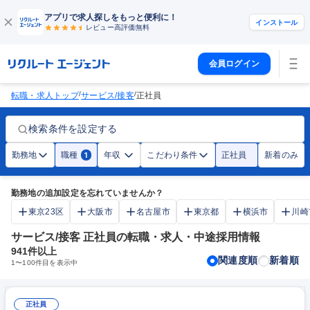
アプリで求人探しをもっと便利に！
インストール
レビュー高評価
無料
会員ログイン
/
/
転職・求人トップ
サービス/接客
正社員
検索条件を設定する
勤務地
職種
年収
こだわり条件
正社員
新着のみ
1
勤務地の追加設定を忘れていませんか？
東京23区
大阪市
名古屋市
東京都
横浜市
川崎
サービス/接客 正社員の転職・求人・中途採用情報
941
件以上
関連度順
新着順
1
〜
100
件目を表示中
正社員