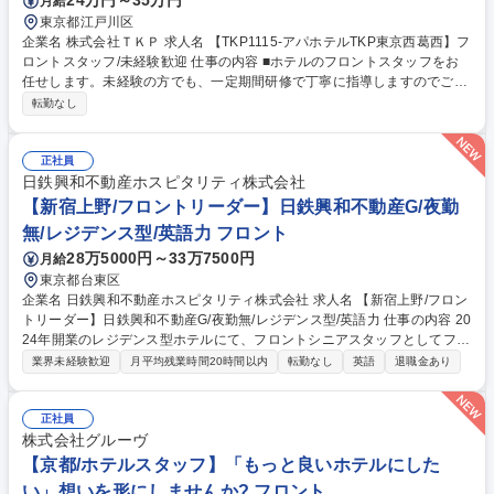
24万円～35万円
月給
東京都江戸川区
企業名 株式会社ＴＫＰ 求人名 【TKP1115-アパホテルTKP東京西葛西】フ
ロントスタッフ/未経験歓迎 仕事の内容 ■ホテルのフロントスタッフをお
任せします。未経験の方でも、一定期間研修で丁寧に指導しますのでご安
心ください。配属後は、メンターを配置しOJTで業務習得をしていただけ
転勤なし
ます。 【具体的な業務内容】 ・チェックイン・チェックアウト ・宿泊サ
イトなどからの問い合わせや予約対応 ・客室の安全点検 ・宿泊者・来館
者のお客様対応 ・周辺の観光案内 ※その他付随する業務 募集職種 【TKP
正社員
1115-アパホテルTKP東京西葛西】フロントスタッフ/未経験歓迎
日鉄興和不動産ホスピタリティ株式会社
【新宿上野/フロントリーダー】日鉄興和不動産G/夜勤
無/レジデンス型/英語力 フロント
28万5000円～33万7500円
月給
東京都台東区
企業名 日鉄興和不動産ホスピタリティ株式会社 求人名 【新宿上野/フロン
トリーダー】日鉄興和不動産G/夜勤無/レジデンス型/英語力 仕事の内容 20
24年開業のレジデンス型ホテルにて、フロントシニアスタッフとしてフロ
ント業務全般やマネージャー補佐、スタッフ育成等をお任せします。夜勤
業界未経験歓迎
月平均残業時間20時間以内
転勤なし
英語
退職金あり
はなくグループの安定基盤でキャリアを築ける環境です。 ■フロントマネ
ージャー補佐 ■スタッフのリーダー的業務 ■フロント業務全般 ■ベル業務
■予約管理 ■接客対応全般 ■コンシェルジュ業務等 ■フロントスタッフの育
正社員
成■全国各地に新規ホテルを開業予定であり事業成長に貢献できる環境で
株式会社グルーヴ
す。★当ホテル魅力★旅行会社のように「地域の魅力」を提案できる点が
【京都/ホテルスタッフ】「もっと良いホテルにした
当ホテルの強み。お客様との距離が近く、中長期滞在の方も多いため、一
い」想いを形にしませんか? フロント