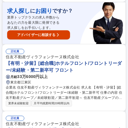
の接客業務 ・口コミ対応、問い合わせ対応、備品管理などのバックオフィ
ス全般 ・業務改善、イベント企画などの各種提案業務 ★現場の声を重視
求人探し
お困り
に
ですか？
する社風で、サービスやイベント、内装など様々な分野においてご自身の
業界トップクラスの求人件数から
考えなどを提案出来る環境です。 募集職種 ★中国語が得意な方歓迎【東
あなたの力を最大限に発揮できる
京／からくさホテル フロント担当】残業15h働き方◎
求人探しをお手伝いします。
アドバイザーに相談する
正社員
住友不動産ヴィラフォンテーヌ株式会社
【有明・汐留】[総合職]ホテルフロント/フロントリーダ
ー/未経験・第二新卒可 フロント
33万6000円以上
月給
東京都江東区
企業名 住友不動産ヴィラフォンテーヌ株式会社 求人名 【有明・汐留】[総
合職]ホテルフロント/フロントリーダー/未経験・第二新卒可 仕事の内容 住
友不動産グループ／未経験歓迎／第二新卒歓迎～ 住友不動産グループの当
社でホテルフロント業務をお任せします。適性に応じてフロント一般職ま
業界未経験歓迎
月平均残業時間20時間以内
たはフロントリーダーをお任せいたします。 フロント接客・予約・問い合
わせ対応および付帯業務/観光案内/安全管理等ホテル運営業務全般をお任
せします。 ・チェックイン・チェックアウト対応業務 ・予約受付、問い
正社員
合わせ、お客様要望への対応業務 ・請求書等の事務処理業務 ・稼動・売
住友不動産ヴィラフォンテーヌ株式会社