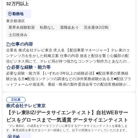
32万円以上
勤務地
東京都港区
業界未経験歓迎
転勤なし
退職金あり
完全週休2日制
土日祝休み
仕事の内容
企業名 株式会社テレビ東京 求人名 【配信事業マネージャー】テレ東のコ
ンテンツ力を生かした戦略立案 仕事の内容 放送と配信を繋ぐ心臓部の配
信ビジネス局にて、テレビ局が持つ強力なコンテンツ制作力とあなたのデ
ジタル戦略でテレビ東京の配信戦略・運営・収益最大化を期待します。 配
必要な経験・能力等
信ビジネス局にて、広告付き無料動画配信事業(ネットもテレ東および連
必要な経験・能力等 【いずれか3年以上の経験必須】■配信事業の業務経
携先のTVer、Lemino)と、有料配信事業を包括的に管理して頂きます。
験がある方■配信コンテンツの調達などの渉外業務経験がある方■配信プラ
【詳細】■配信コンテンツの編成業務■トラフィック部門・番組制作部門と
ットフォームや放送局、番組・映画の製作委員会等での配信実務経験があ
の調整■コンテンツ及びサービスプロモーションの施策立案・実行■契約及
る方 【歓迎】■高いコミュニケーション能力のある方 ■正確かつ迅速な事
び権利処理作業、予算管理 募集職種 【配信事業マネージャー】テレ東の
務処理能力のある方 ■主体的に課題を発見・分析し、論理的に解決策を立
コンテンツ力を生かした戦略立案
正社員
案・実行できる方 ■目標達成に向けてチームをまとめるマネジメント力の
株式会社テレビ東京
ある方 学歴・資格 学歴：大学院 大学 語学力： 資格：
【テレ東BIZ/データサイエンティスト】自社WEBサー
ビスをグロースまで一気通貫 データサイエンティスト
「テレ東BIZ」の成長をデータドリブンに牽引するデータサイエンティストを募集しま
す。事業成長を牽引するリーダー候補として、以下の実務をリードしていただきます。
月給