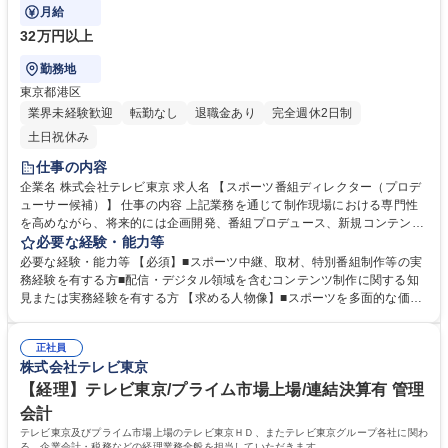
進を担うキャリア形成を想定しています。
月給
32万円以上
勤務地
東京都港区
業界未経験歓迎
転勤なし
退職金あり
完全週休2日制
土日祝休み
仕事の内容
企業名 株式会社テレビ東京 求人名 【スポーツ番組ディレクター（プロデ
ューサー候補）】 仕事の内容 上記業務を通じて制作現場における専門性
を高めながら、将来的には企画開発、番組プロデュース、新規コンテンツ
立案、配信・デジタル領域を含むスポーツコンテンツ全体の推進を担うキ
必要な経験・能力等
ャリア形成を想定しています。 ■スポーツ中継、特別番組、配信コンテン
必要な経験・能力等 【必須】■スポーツ中継、取材、特別番組制作等の実
ツ等の企画・制作■各種スポーツ大会・競技に関する取材、構成、VTR制
務経験を有する方■配信・デジタル領域を含むコンテンツ制作に関する知
作■生放送・中継におけるディレクション業務■スポーツコンテンツの価値
見または実務経験を有する方 【求める人物像】■スポーツを多面的な価値
向上および収益化に関する企画・推進 募集職種 【スポーツ番組ディレク
を持つコンテンツとして捉え、その価値向上に取り組める方■企画力と推
ター（プロデューサー候補）】
進力を有し、コンテンツのバリューアップに貢献できる方■高いコミュニ
正社員
ケーション能力を有し、社内外の関係者と信頼関係を構築できる方■社内
株式会社テレビ東京
外に幅広いネットワークを築き、関係各所を巻き込みながら業務を推進で
きる方■環境変化に柔軟に対応し、自律的に行動できる方 学歴・資格 学
【経理】テレビ東京/プライム市場上場/連結決算有 管理
歴：大学院 大学 語学力： 資格：
会計
テレビ東京及びプライム市場上場のテレビ東京ＨＤ、またテレビ東京グループ各社に関わ
る、企業会計・税務などの経理業務全般を担当していただきます。