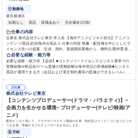
勤務地
東京都港区
転勤なし
英語
退職金あり
完全週休2日制
仕事の内容
企業名 株式会社テレビ東京 求人名 【海外アニメビジネス担当】アニメコ
ンテンツ/英語必須/海外出張あり 仕事の内容 映像・配信権を中心としたラ
イセンス先への提案、交渉、契約、新規開拓業務から、権利元/製作委員会
等との交渉・契約業務、コンテンツの中長期的なセールス戦略の立案・実
必要な経験・能力等
行まで幅広くお任せします。 ■アニメコンテンツの海外セールス（ライセ
必要な経験・能力等 【必須】■コンテンツ / ライセンスビジネス業界での
ンス先への提案、交渉、契約、新規開拓/商品化権、ゲーム化権、契約書作
実務経験or商品化/ゲーム監修の実務経験or海外宣伝の実務経験■ビジネス
成等）■権利元 / 製作委員会等との交渉・契約■海外コンテンツマーケット
英語が運用できる方（会話および英文契約書等の監修ができるレベル）
などへの出張、出展、商談■コンテンツの中長期的なセールス戦略の立
【歓迎】中国語 【魅力】■国内外から注目されているアニメビジネスの最
案・実行■海外に向けたコンテンツプロモーション／マーケティング戦略
先端で活躍できる環境海外コンテンツマーケットへの出張など、グローバ
の立案・実行■見本市への参加（海外出張あり）■版権元/製作委員会との
正社員
ルな活動機会■アニメコンテンツの価値を最大化する戦略立案から実行ま
株式会社テレビ東京
交渉■商品化監修 募集職種 【海外アニメビジネス担当】アニメコンテン
でを担当■語学力を活かした海外企業との直接交渉やプロジェクト推進 学
ツ/英語必須/海外出張あり
歴・資格 学歴：大学院 大学 語学力：英語 資格：
【コンテンツプロデューサー(ドラマ・バラエティ)】~
企画力を生かせる環境~ プロデューサー(テレビ/映画/ア
ニメ)
配信ビジネス局にて、ドラマやバラエティ番組の企画・制作及びコンテンツに合うビジネ
スを企画・実施するプロデューサーをお任せします。
月給