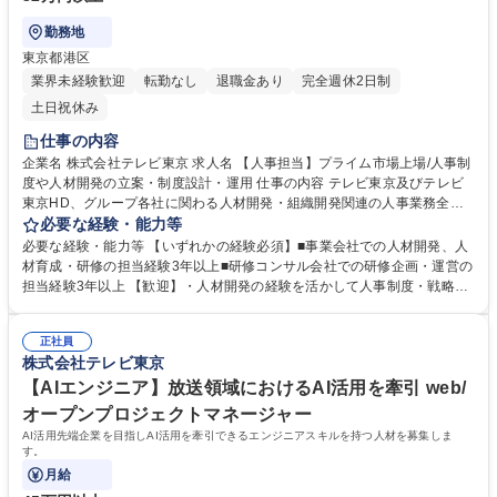
勤務地
東京都港区
業界未経験歓迎
転勤なし
退職金あり
完全週休2日制
土日祝休み
仕事の内容
企業名 株式会社テレビ東京 求人名 【人事担当】プライム市場上場/人事制
度や人材開発の立案・制度設計・運用 仕事の内容 テレビ東京及びテレビ
東京HD、グループ各社に関わる人材開発・組織開発関連の人事業務全般
を担当いただきます。【人材育成施策の企画立案・実行】■全社研修（新
必要な経験・能力等
入社員・階層別・スキル等）の企画設計・実行■事業 戦略実現に向けた人
必要な経験・能力等 【いずれかの経験必須】■事業会社での人材開発、人
事戦略設計■人権、ハラスメント、DE&I促進施策（年5回の研修・その
材育成・研修の担当経験3年以上■研修コンサル会社での研修企画・運営の
他）【企業内大学「テレ東カレッジ」の設立企画・運営】■講座の企画・
担当経験3年以上 【歓迎】・人材開発の経験を活かして人事制度・戦略立
設計・実行■テレビ東京グループでの活用促進・浸透施策の企画・実行■自
案等幅広い人事担当の経験を積み、長期的に活躍したい方・新しい取り組
律的なキャリア形成に向けた制度設計■キャリア入社向け施策の立案・実
みにも関心をもって、積極的に取り組める方＜＜やりがい・社風＞＞・こ
行（オンボーディング設計、フォローアップ）■社員エンゲージメントサ
正社員
れまでの経験を活かし、少人数人事の一員としてのキャリアアップが可
株式会社テレビ東京
ーベイの実行・改善、組織開発施策の立案・実行 募集職種 【人事担当】
能・変革期にあるテレビ東京グループの事業成長を人事の面から支えるこ
プライム市場上場/人事制度や人材開発の立案・制度設計・運用
とができる・チームワークを大切にし、学び・成長を大切にする部の雰囲
【AIエンジニア】放送領域におけるAI活用を牽引 web/
気・体制 学歴・資格 学歴：大学院 大学 語学力： 資格：
オープンプロジェクトマネージャー
AI活用先端企業を目指しAI活用を牽引できるエンジニアスキルを持つ人材を募集しま
す。
月給