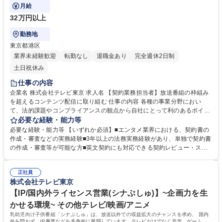
月給
32万円以上
勤務地
東京都港区
業界未経験歓迎
転勤なし
退職金あり
完全週休2日制
土日祝休み
仕事の内容
企業名 株式会社テレビ東京 求人名 【契約業務担当者】放送番組の枠組み
を超えるコンテンツ配信に取り組む 仕事の内容 各種の事業分野におい
て、法的課題やコンプライアンスの観点から自社にとって利のあるポイン
トとリスクを見極め、契約業務で事業セクションを支援していただきま
必要な経験・能力等
す。 【詳細】●放送コンテンツ、映画、アニメ、イベントに関する様々な
必要な経験・能力等 【いずれか必須】■エンタメ業界における、契約書の
契約書の作成・審査など●キャラクターグッズや出版物その他の販売・発
作成・審査などの実務経験■3年以上の法務実務経験があり、単独で契約書
売に関する各種の契約書の作成・審査など●投資事業に関する契約書の作
の作成・審査等が可能な方■英文契約にも対応できる契約レビュー・スキ
成・審査など 募集職種 【契約業務担当者】放送番組の枠組みを超えるコ
ルを有する方 【求める人材】■テレビ番組をはじめとするエンターテイン
ンテンツ配信に取り組む
メントが大好きな方■個性豊かな事業部門の担当者と連携して業務を遂行
正社員
できる方■柔軟な発想とコミュニケーションに長けた方 学歴・資格 学歴：
株式会社テレビ東京
大学院 大学 語学力： 資格：
【IP/国内外ライセンス営業(シナぷしゅ)】~企画力を生
かせる環境~ その他テレビ/映画/アニメ
乳幼児向け子供番組「シナぷしゅ」は、放送以外での収益拡大のチャンスを求め、 国内
外を問わず、IP事業などを多角的に展開しています。テレビだけでなく音楽、ゲーム、