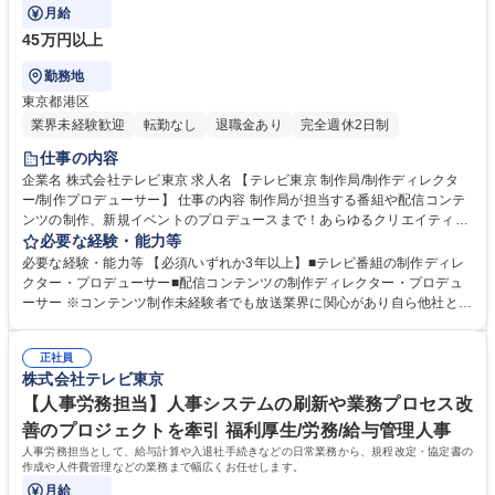
躍してください。
月給
45万円以上
勤務地
東京都港区
業界未経験歓迎
転勤なし
退職金あり
完全週休2日制
仕事の内容
企業名 株式会社テレビ東京 求人名 【テレビ東京 制作局/制作ディレクタ
ー/制作プロデューサー】 仕事の内容 制作局が担当する番組や配信コンテ
ンツの制作、新規イベントのプロデュースまで！あらゆるクリエイティブ
の仕事をこれまで培ったスキルや経験を活かし、即戦力としてぜひ活躍し
必要な経験・能力等
てください。 自由な発想で失敗を恐れずに斬新な企画に挑戦できるのが、
必要な経験・能力等 【必須/いずれか3年以上】■テレビ番組の制作ディレ
テレビ東京の制作局です。テレビ業界全体が変革期を迎える中、「脱・テ
クター・プロデューサー■配信コンテンツの制作ディレクター・プロデュ
レ東らしさ」をテーマにテレビ東京に新たなヒットコンテンツを生み出せ
ーサー ※コンテンツ制作未経験者でも放送業界に関心があり自ら他社と新
る人材を求めます。従来の番組制作経験者はもちろん、未経験でも配信や
しいビジネススキームでの企画立案や新規事業を成立させた実績のある方
イベントなどのコンテンツ開発で新しいマネタイズの仕組みを生み出せる
学歴・資格 学歴：大学院 大学 語学力： 資格：
自信のある方など総合的なコンテンツクリエイターをお迎えしたいと考え
正社員
株式会社テレビ東京
ております。 募集職種 【テレビ東京 制作局/制作ディレクター/制作プロデ
ューサー】
【人事労務担当】人事システムの刷新や業務プロセス改
善のプロジェクトを牽引 福利厚生/労務/給与管理人事
人事労務担当として、給与計算や入退社手続きなどの日常業務から、規程改定・協定書の
作成や人件費管理などの業務まで幅広くお任せします。
月給