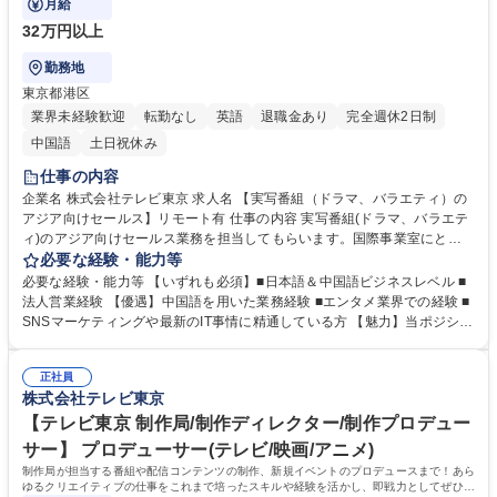
月給
32万円以上
勤務地
東京都港区
業界未経験歓迎
転勤なし
英語
退職金あり
完全週休2日制
中国語
土日祝休み
仕事の内容
企業名 株式会社テレビ東京 求人名 【実写番組（ドラマ、バラエティ）の
アジア向けセールス】リモート有 仕事の内容 実写番組(ドラマ、バラエテ
ィ)のアジア向けセールス業務を担当してもらいます。国際事業室にとっ
て最重要エリアである中華圏の特性や商習慣を熟知、または海外とのやり
必要な経験・能力等
取りに慣れている方を歓迎します。 【詳細】■中華圏への実写番組(ドラ
必要な経験・能力等 【いずれも必須】■日本語＆中国語ビジネスレベル ■
マ、バラエティ)完パケセールス、フォーマットセールス、新規開拓のア
法人営業経験 【優遇】中国語を用いた業務経験 ■エンタメ業界での経験 ■
シスタントマネージャー業務。 実務経験豊富なチーフマネージャーと連携
SNSマーケティングや最新のIT事情に精通している方 【魅力】当ポジショ
しながら活動して頂きます。■その他エリアへのセールスの補助業務（英
ンは国内外のテレビや配信業界の最新トレンドに触れる機会も豊富で、ラ
文セールス資料の作成など）【背景】テレ東ならではの番組を世界、特に
イツビジネスに関する専門性を高めることができます。 挑戦と成長の機会
重点エリアの中華圏に更に広げるための増員です。 募集職種 【実写番組
正社員
が豊富な環境で、国際的なコンテンツビジネスに携わりたい方には最適な
株式会社テレビ東京
（ドラマ、バラエティ）のアジア向けセールス】リモート有
職場です。 学歴・資格 学歴：大学院 大学 語学力：英語 中国語 資格：
【テレビ東京 制作局/制作ディレクター/制作プロデュー
サー】 プロデューサー(テレビ/映画/アニメ)
制作局が担当する番組や配信コンテンツの制作、新規イベントのプロデュースまで！あら
ゆるクリエイティブの仕事をこれまで培ったスキルや経験を活かし、即戦力としてぜひ活