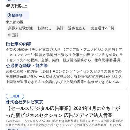
45万円以上
勤務地
東京都港区
業界未経験歓迎
転勤なし
英語
退職金あり
完全週休2日制
中国語
仕事の内容
企業名 株式会社テレビ東京 求人名 【アジア圏・アニメビジネス担当】ア
ニメコンテンツ/中国語必須/海外出張あり 仕事の内容 アジア圏を対象にラ
イセンス先への提案、交渉、契約、新規開拓業務から、権利元/製作委員会
等との交渉・契約業務、コンテンツの中長期的なセールス戦略の立案・実
必要な経験・能力等
行まで幅広くお任せします。 ■中国現地法人の業務に対する管理運営（ア
必要な経験・能力等 【必須】■コンテンツ / ライセンスビジネス業界での
ニメ商品化事業、共同制作、イベント、ゲーム企画等）■中国展示会への
実務経験or商品化/ゲーム監修の実務経験or海外宣伝の実務経験■ビジネス
参加（海外出張あり）■版権元/製作委員会との交渉■自社および中国パー
中国語が運用できる方（会話および中文契約書等の監修ができるレベル）
トナー会社の商品化監修■中長期的なセールス戦略（マスターライセンシ
■英語力中級 【魅力】■国内外から注目されているアニメビジネスの最先
ー業務など） 募集職種 【アジア圏・アニメビジネス担当】アニメコンテ
端で活躍できる環境海外コンテンツマーケットへの出張など、グローバル
ンツ/中国語必須/海外出張あり
正社員
な活動機会■アニメコンテンツの価値を最大化する戦略立案から実行まで
株式会社テレビ東京
を担当■語学力を活かした海外企業との直接交渉やプロジェクト推進 学
歴・資格 学歴：大学院 大学 語学力：英語 中国語 資格：
【セールス/デジタル広告事業】2024年4月に立ち上が
った新ビジネスセクション 広告/メディア法人営業
TVerやネットもテレ東などAVOD（広告付き無料見逃し配信）のセールス企画立案や広告
会社との見積もりや単価交渉などおこなうメンバーとの条件などの調整業務。および番組
連動コンテンツ・配信オリジナルコンテンツ