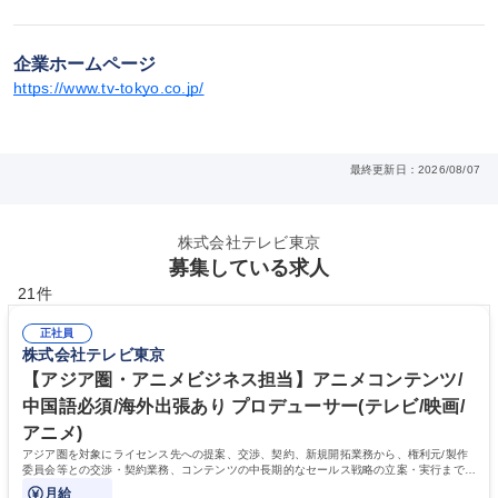
企業ホームページ
https://www.tv-tokyo.co.jp/
最終更新日：2026/08/07
株式会社テレビ東京
募集している求人
21件
正社員
株式会社テレビ東京
【アジア圏・アニメビジネス担当】アニメコンテンツ/
中国語必須/海外出張あり プロデューサー(テレビ/映画/
アニメ)
アジア圏を対象にライセンス先への提案、交渉、契約、新規開拓業務から、権利元/製作
委員会等との交渉・契約業務、コンテンツの中長期的なセールス戦略の立案・実行まで幅
広くお任せします。
月給