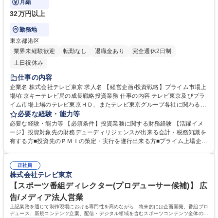
月給
32万円以上
勤務地
東京都港区
業界未経験歓迎
転勤なし
退職金あり
完全週休2日制
土日祝休み
仕事の内容
企業名 株式会社テレビ東京 求人名 【経営企画/投資戦略】プライム市場上
場/在京キーテレビ局の成長戦略投資業務 仕事の内容 テレビ東京及びプラ
イム市場上場のテレビ東京ＨＤ、またテレビ東京グループ各社に関わる、
投資に至る過程での財務デューディリジェンス、企業価値算定業務、ＰＭ
必要な経験・能力等
Ｉの策定、実行をお任せいたします。 ■成長戦略投資の企画及び案件の発
必要な経験・能力等 【必須条件】投資業務に関する財務経験 【活躍イメ
掘■投資候補先の財務・税務デューディリジェンス■テレビ東京ホールディ
ージ】投資対象先の財務デューディリジェンスが出来る会計・税務知識を
ングスの資本政策 【求める人物像】成長戦略に資する案件の発掘、投資対
有する方■投資先のＰＭＩの策定・実行を遂行出来る方■プライム上場企業
象企業の財務デューディリジェンスを遂行できることに加えて、効果的な
としての資本政策業務を遂行出来る方■資本市場に関する基本的知識を有
ＩＲの企画・立案を含めて投資家と上手く向き合える人材を求めていま
する方 【採用背景】テレビ業界全体が変革期を迎える中、同社は放送外に
す。 募集職種 【経営企画/投資戦略】プライム市場上場/在京キーテレビ局
正社員
も収益拡大機会を求め、アニメ、配信事業など成長分野への投資を促進す
株式会社テレビ東京
の成長戦略投資業務
るため 学歴・資格 学歴：大学院 大学 語学力： 資格：
【スポーツ番組ディレクター(プロデューサー候補)】 広
告/メディア法人営業
上記業務を通じて制作現場における専門性を高めながら、将来的には企画開発、番組プロ
デュース、新規コンテンツ立案、配信・デジタル領域を含むスポーツコンテンツ全体の推