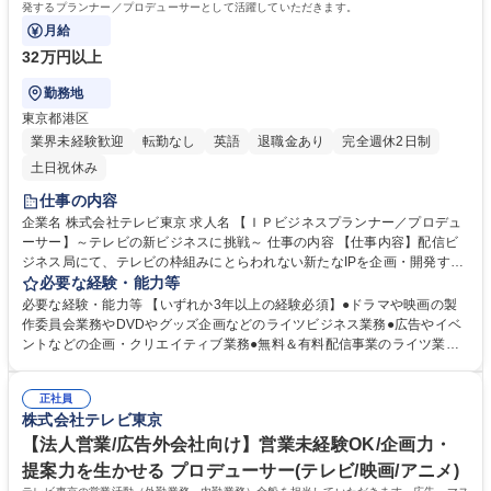
発するプランナー／プロデューサーとして活躍していただきます。
月給
32万円以上
勤務地
東京都港区
業界未経験歓迎
転勤なし
英語
退職金あり
完全週休2日制
土日祝休み
仕事の内容
企業名 株式会社テレビ東京 求人名 【ＩＰビジネスプランナー／プロデュ
ーサー】～テレビの新ビジネスに挑戦～ 仕事の内容 【仕事内容】配信ビ
ジネス局にて、テレビの枠組みにとらわれない新たなIPを企画・開発する
プランナー／プロデューサーとして活躍していただきます。 【詳細】■放
必要な経験・能力等
送＆配信向けオリジナルIPの企画・制作■他業種と組んだ新しいIPの開発■
必要な経験・能力等 【いずれか3年以上の経験必須】●ドラマや映画の製
放送コンテンツを使った新規事業（グッズ開発や権利処理等）■国内や海
作委員会業務やDVDやグッズ企画などのライツビジネス業務●広告やイベ
外事業への出資業務【部門特徴】「『個性と独自性』で他局がやらないこ
ントなどの企画・クリエイティブ業務●無料＆有料配信事業のライツ業務
とをやっていく！」テレビ東京ですが、放送だけでなくエッジの効いたオ
【求める人物像】・新しい事業を開拓することに挑戦していける方・オリ
リジナルのIPを企画・開発し、さらにビジネス展開まで実行する「テレビ
ジナリティ溢れるコンテンツ制作がしたい方 学歴・資格 学歴：大学院 大
の新しいビジネス」を川上から川下まで担う部門です。 募集職種 【ＩＰ
正社員
学 語学力：英語 資格：
株式会社テレビ東京
ビジネスプランナー／プロデューサー】～テレビの新ビジネスに挑戦～
【法人営業/広告外会社向け】営業未経験OK/企画力・
提案力を生かせる プロデューサー(テレビ/映画/アニメ)