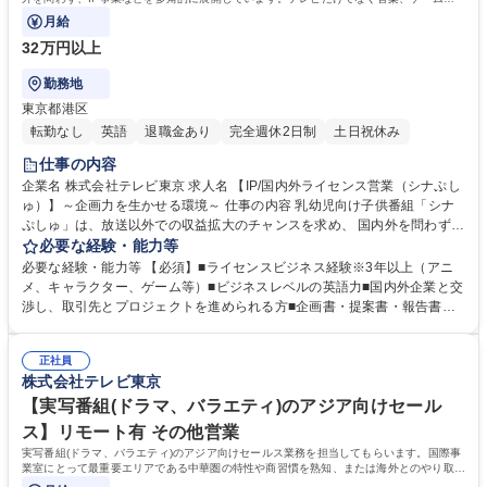
広告、イベント、キャラクターグッズなど
月給
32万円以上
勤務地
東京都港区
転勤なし
英語
退職金あり
完全週休2日制
土日祝休み
仕事の内容
企業名 株式会社テレビ東京 求人名 【IP/国内外ライセンス営業（シナぷし
ゅ）】～企画力を生かせる環境～ 仕事の内容 乳幼児向け子供番組「シナ
ぷしゅ」は、放送以外での収益拡大のチャンスを求め、 国内外を問わず、
IP事業などを多角的に展開しています。テレビだけでなく音楽、ゲーム、
必要な経験・能力等
広告、イベント、キャラクターグッズなど 様々なジャンルの経験を活か
必要な経験・能力等 【必須】■ライセンスビジネス経験※3年以上（アニ
し、テレビ局の新しいビジネス構築に挑戦したい方を歓迎します！【詳
メ、キャラクター、ゲーム等）■ビジネスレベルの英語力■国内外企業と交
細】■自社IPのライセンスアウトによる2次展開を推し進める国内外ライセ
渉し、取引先とプロジェクトを進められる方■企画書・提案書・報告書な
ンス営業■国内外コンテンツマーケットなどへの出展と商談■ライセンス事
どの書類作成業務 【求める人物像】■自由な発想でやりたいことをかなえ
業の戦略立案 募集職種 【IP/国内外ライセンス営業（シナぷしゅ）】～企
るために努力を惜しまない方■新しい事業を開拓することに挑戦していけ
画力を生かせる環境～
正社員
る方■テレビ番組をはじめとするエンターテインメントが大好きな方■柔軟
株式会社テレビ東京
な発想とコミュニケーションに長けた方■コツコツと粘り強く業務に取り
【実写番組(ドラマ、バラエティ)のアジア向けセール
組める方 学歴・資格 学歴：大学院 大学 語学力：英語 資格：
ス】リモート有 その他営業
実写番組(ドラマ、バラエティ)のアジア向けセールス業務を担当してもらいます。国際事
業室にとって最重要エリアである中華圏の特性や商習慣を熟知、または海外とのやり取り
に慣れている方を歓迎します。