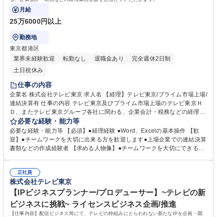
月給
25万6000円以上
勤務地
東京都港区
業界未経験歓迎
転勤なし
退職金あり
完全週休2日制
土日祝休み
仕事の内容
企業名 株式会社テレビ東京 求人名 【経理】テレビ東京/プライム市場上場/
連結決算有 仕事の内容 テレビ東京及びプライム市場上場のテレビ東京Ｈ
Ｄ、またテレビ東京グループ各社に関わる、企業会計・税務などの経理業
務全般を担当していただきます。 ≪具体的な仕事内容≫●入金・支払い等
必要な経験・能力等
の伝票処理 ●立替経費精算 ●固定資産管理 ●税務申告書の作成・提出（連
必要な経験・能力等 【必須】●経理経験 ●Word、Excelの基本操作 【歓
結納税） ●決算書類の作成（連結決算含む）●税金の納付 など ≪魅力≫●
迎】●チームワークを大切に出来る方を歓迎します●上場企業での連結決算
プライム市場上場企業で会計・税務を経験できる ●幅広い業務を経験でき
書類などの作成経験者 【求める人物像】●チームワークを大切にできる方
るためキャリアアップにつながる ◎経験のない分野も挑戦可能。OJT形式
●コツコツと業務に取り組める方 ≪採用目的・働き方≫ ●社員の負担経験
でしっかりフォローしますのでご安心ください。 募集職種 【経理】テレ
のための増員募集を致します。ご入社いただく方には、長期的に就業頂
ビ東京/プライム市場上場/連結決算有
正社員
き、将来的な戦力としてご活躍して頂くことを期待致します。 ●部門の残
株式会社テレビ東京
業時間は繁忙期で月平均40-50時間程度。業務によっては休日出勤あり。
※振替休日は取得できます。 学歴・資格 学歴：大学院 大学 語学力： 資
【IPビジネスプランナー/プロデューサー】~テレビの新
格：公認会計士 税理士
ビジネスに挑戦~ ライセンスビジネス企画/推進
【仕事内容】配信ビジネス局にて、テレビの枠組みにとらわれない新たなIPを企画・開