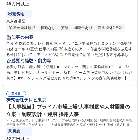
45万円以上
勤務地
東京都港区
業界未経験歓迎
転勤なし
英語
退職金あり
完全週休2日制
仕事の内容
企業名 株式会社テレビ東京 求人名 【アニメ事業担当】コンテンツ発掘/国
内外セールス/宣伝 仕事の内容 30本近くのアニメ作品や関連番組を放送す
る当社において、アニメビジネスの最先端で活躍いただける方を募集しま
す。詳細の業務内容は下記の通りです。 ■次世代の日本アニメを背負う作
必要な経験・能力等
品の発掘■アニメコンテンツの国内外へのセールス■権利元/製作委員会等
必要な経験・能力等 【必須】■コンテンツに関する実務経験(アニメ、映
との交渉・契約■アニメコンテンツの宣伝業務■コンテンツの中長期的なセ
画、テレビ番組、キャラクター、玩具、ゲーム等)■英語中級レベル【歓迎
ールス戦略、プロモーション戦略の立案■商品化関連業務 【働きやすさ】
条件】■マーケティング活動が好きな方■コンテンツの宣伝業務経験 【魅
完全週休2日制/年末年始休暇/シーズン休暇/リフレッシュ休暇など充実の
力】■国内外から注目されているアニメビジネスの最先端で活躍できる貴
休暇制度【アクセス】東京メトロ南北線 六本木一丁目駅直結の好立地 募
重な機会■週30本近くのアニメ作品を放送する大手メディア企業での経験
集職種 【アニメ事業担当】コンテンツ発掘/国内外セールス/宣伝
正社員
を積める環境■次世代の日本アニメを背負う作品の発掘からセールス、宣
株式会社テレビ東京
伝まで幅広いスキルを習得可能■アニメコンテンツの価値を最大化する戦
略立案から実行までを手がける重要なポジション■国内外のアニメ業界と
【人事担当】プライム市場上場/人事制度や人材開発の
のネットワーク構築ができる 学歴・資格 学歴：大学院 大学 語学力：英語
立案・制度設計・運用 採用人事
資格：
テレビ東京及びテレビ東京HD、グループ各社に関わる人材開発・組織開発関連の人事業
務全般を担当いただきます。【人材育成施策の企画立案・実行】■全社研修（新入社員・
階層別・スキル等）の企画設計・実行■事業
月給
32万円以上