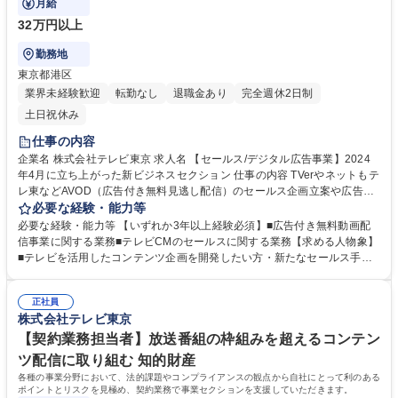
月給
32万円以上
勤務地
東京都港区
業界未経験歓迎
転勤なし
退職金あり
完全週休2日制
土日祝休み
仕事の内容
企業名 株式会社テレビ東京 求人名 【セールス/デジタル広告事業】2024
年4月に立ち上がった新ビジネスセクション 仕事の内容 TVerやネットもテ
レ東などAVOD（広告付き無料見逃し配信）のセールス企画立案や広告会
社との見積もりや単価交渉などおこなうメンバーとの条件などの調整業
必要な経験・能力等
務。および番組連動コンテンツ・配信オリジナルコンテンツ の企画立案と
必要な経験・能力等 【いずれか3年以上経験必須】■広告付き無料動画配
セールスや社内（コンテンツ戦略・ドラマ / バラエティ制作など）のメン
信事業に関する業務■テレビCMのセールスに関する業務【求める人物象】
バーと連携し、独自のコンテンツや配信ならではの新しいセールス手法の
■テレビを活用したコンテンツ企画を開発したい方・新たなセールス手法
創出と広告主へのセールスをして頂きます。■配信オリジナルコンテン制
を開発したい方 【採用背景】TVerやU-NEXT、Netflixなど動画配信サービ
作をともなうセールス企画内容や条件などの調整業務■TVerとのセールス
スでテレビ番組を楽しむのが当たり前になり、テレビを取り巻く環境は大
に関連する各種交渉■マーケティングイベントなどに参加し、コンテンツ
正社員
きく変わりました。放送だけでなく配信でも反響が大きいコンテンツを作
株式会社テレビ東京
企画セールスなどを広告主へ直接セールス 募集職種 【セールス/デジタル
り、海外販売、グッズ販売、イベント開催、フォーマット販売とビジネス
広告事業】2024年4月に立ち上がった新ビジネスセクション
の多角化が求められています。当社は環境変化、ビジネス拡大に合わせ配
【契約業務担当者】放送番組の枠組みを超えるコンテン
信を中心とした新コンテンツ事業を一緒に企画・制作・ビジネスする人材
ツ配信に取り組む 知的財産
を募集します。 学歴・資格 学歴：大学院 大学 語学力： 資格：
各種の事業分野において、法的課題やコンプライアンスの観点から自社にとって利のある
ポイントとリスクを見極め、契約業務で事業セクションを支援していただきます。