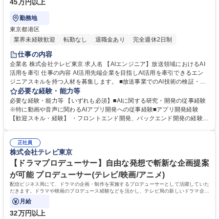
45万円以上
勤務地
東京都港区
業界未経験歓迎
転勤なし
退職金あり
完全週休2日制
仕事の内容
企業名 株式会社テレビ東京 求人名 【AIエンジニア】放送領域におけるAI
活用を牽引 仕事の内容 AI活用先端企業を目指しAI活用を牽引できるエン
ジニアスキルを持つ人材を募集します。 ■放送事業でのAI技術の検証・導
入におけるアプリ開発■コンテンツ制作に活用できるAIアプリ開発【入社
必要な経験・能力等
後の参加プロジェクトイメージ】・AI音声合成開発プロジェクト・AI動画
必要な経験・能力等 【いずれも必須】■AIに関する研究・開発の従事経験
考査システム開発プロジェクト・AI自動ハイライト動画システム開発プロ
※特に動画や音声に関わるAIアプリ開発への従事経験■アプリ開発経験
ジェクト 他 募集職種 【AIエンジニア】放送領域におけるAI活用を牽引
【歓迎スキル・経験】 ・フロントエンド開発、バックエンド開発の経験
・大規模言語モデルや自然言語処理に関する研究開発・プロダクト開発の
経験 ・ゲームエンジン等を利用したアプリケーション開発・ゲーム開発の
正社員
経験 ・AWS/GCP/Azure等のクラウドサービスの利用経験 学歴・資格 学
株式会社テレビ東京
歴：大学院 大学 語学力： 資格：
【ドラマプロデューサー】自由な発想で斬新な企画提案
が可能 プロデューサー(テレビ/映画/アニメ)
配信ビジネス局にて、ドラマの企画・制作を実施するプロデューサーとして活躍していた
だきます。ドラマや映画のプロデュース経験などを活かし、テレビ局の新しいドラマ企画
の提案に挑戦したい方を歓迎します！
月給
32万円以上