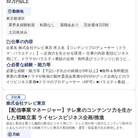
32万円以上
勤務地
東京都港区
業界未経験歓迎
転勤なし
退職金あり
完全週休2日制
土日祝休み
仕事の内容
企業名 株式会社テレビ東京 求人名 【コンテンツプロデューサー（ドラ
マ・バラエティ）】～企画力を生かせる環境～ 仕事の内容 配信ビジネス
局にて、ドラマやバラエティ番組の企画・制作及びコンテンツに合うビジ
ネスを企画・実施するプロデューサーをお任せします。 【詳細】■放送＆
必要な経験・能力等
配信向け番組の企画・制作・PR立案■無料＆有料配信事業（配信社への番
必要な経験・能力等 【下記いずれかの経験が3年以上】■無料＆有料配信
組販売や権利処理等）■番組や映画への出資事業（製作委員会業務）【部
事業の業務■ドラマや映画の製作委員会業務やDVDやグッズ企画などのラ
門特徴】「『個性と独自性』で他局がやらないことをやっていく！」テレ
イツビジネス業務■ドラマのプロデューサー（AP可）■バラエティ番組の
ビ東京ですが、さらにエッジの効いた配信向けのドラマやバラエティ番組
制作D、制作P 【求める人物像】・新しい事業を開拓することに挑戦して
を企画・制作し、ビジネス展開まで実行する「テレビの新しいビジネス」
いける方・テレビや映画が好きで、オリジナリティ溢れる番組制作がした
を自由な発想で創り出す部門です。 募集職種 【コンテンツプロデューサ
正社員
い方 学歴・資格 学歴：大学院 大学 語学力： 資格：
株式会社テレビ東京
ー（ドラマ・バラエティ）】～企画力を生かせる環境～
【配信事業マネージャー】テレ東のコンテンツ力を生か
した戦略立案 ライセンスビジネス企画/推進
放送と配信を繋ぐ心臓部の配信ビジネス局にて、テレビ局が持つ強力なコンテンツ制作力
とあなたのデジタル戦略でテレビ東京の配信戦略・運営・収益最大化を期待します。
月給