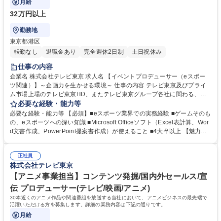
月給
32万円以上
勤務地
東京都港区
転勤なし
退職金あり
完全週休2日制
土日祝休み
仕事の内容
企業名 株式会社テレビ東京 求人名 【イベントプロデューサー（eスポー
ツ関連）】～企画力を生かせる環境～ 仕事の内容 テレビ東京及びプライ
ム市場上場のテレビ東京HD、またテレビ東京グループ各社に関わる、イ
ベント事業（主にeスポーツ関連イベント）などのプロデュース全般を担
必要な経験・能力等
当して頂きます。 【詳細】■eスポーツイベントのプロデューサー及びデ
必要な経験・能力等 【必須】■eスポーツ業界での実務経験 ■ゲームそのも
ィレクター業務■オフライン大会及び配信イベントの企画、設計、運営■プ
の、eスポーツへの深い知識 ■Microsoft Officeソフト（Excel表計算、Wor
ロジェクトマネジメント■企画書・提案書・報告書などの書類作成業務■社
d文書作成、PowerPoint提案書作成）が使えること ■4大卒以上 【魅力】■
内の各部門・各種一般企業との折衝・交渉業務■予算作成、管理■入金、支
入社後すぐに大きなイベントのプロデュース業務が経験できる■eスポーツ
払いなどの伝票処理■経費精算、など 募集職種 【イベントプロデューサー
以外のイベントも挑戦可能■関連するテレビ番組のプロデュースも経験可
（eスポーツ関連）】～企画力を生かせる環境～
正社員
能 【求める人物】■コミュニケーション能力の高い方■チームワークを大
株式会社テレビ東京
切にできる方■チームのメンバーに的確な指示ができる方■他社、取引先と
ともに円滑にプロジェクトを進められる方 学歴・資格 学歴：大学院 大学
【アニメ事業担当】コンテンツ発掘/国内外セールス/宣
語学力： 資格：
伝 プロデューサー(テレビ/映画/アニメ)
30本近くのアニメ作品や関連番組を放送する当社において、アニメビジネスの最先端で
活躍いただける方を募集します。詳細の業務内容は下記の通りです。
月給