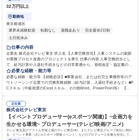
32万円以上
勤務地
東京都港区
業界未経験歓迎
転勤なし
退職金あり
完全週休2日制
土日祝休み
仕事の内容
企業名 株式会社テレビ東京 求人名 【人事労務担当】人事システムの刷新
や業務プロセス改善のプロジェクトを牽引 仕事の内容 人事労務担当とし
て、給与計算や入退社手続きなどの日常業務から、規程改定・協定書の作
成や人件費管理などの業務まで幅広くお任せします。 【労務管理・給与計
必要な経験・能力等
算】■給与賞与計算、各種手当（通勤手当など）の計算、年末調整業務等■
必要な経験・能力等 【経験必須】■事業会社、または社労士事務所等のア
入退社に伴う各種手続き、雇用契約書の作成■従業員の労務管理全般【人
ウトソーシング企業での労務実務経験（給与計算、入退社手続きなど）■P
事企画・管理】■就業規則など各種規程、労使協定書の作成および精査・
Cスキル（中級程度のExcelスキル、その他Word、PowerPoint等） 【採
改定■人件費の管理および予算作成【プロジェクト推進】■2年後のSSC設
用背景】2年後のSSC（シェアードサービスセンター）化に向けた重要な
立に向けた業務フローの可視化・標準化■新しい給与システムの要件定
変革期にあり、人事システムの刷新や業務プロセス改善のプロジェクトに
義、導入、運用テストなどの刷新対応 募集職種 【人事労務担当】人事シ
正社員
もメンバーとして携わって頂ける方を募集します。【歓迎】■社会保険労
株式会社テレビ東京
ステムの刷新や業務プロセス改善のプロジェクトを牽引
務士などの関連資格の取得■給与計算業務においてOBIC7の使用経験■就業
規則などの規程改定、協定書作成の経験■人件費の予算策定・予実管理の
【イベントプロデューサー(eスポーツ関連)】~企画力を
経験■SSC立ち上げプロジェクトの経験 学歴・資格 学歴：大学院 大学 語
生かせる環境~ プロデューサー(テレビ/映画/アニメ)
学力： 資格：
テレビ東京及びプライム市場上場のテレビ東京HD、またテレビ東京グループ各社に関わ
る、イベント事業（主にeスポーツ関連イベント）などのプロデュース全般を担当して頂
きます。