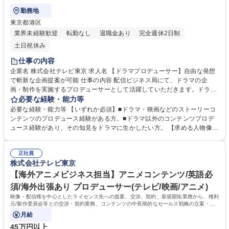
勤務地
東京都港区
業界未経験歓迎
転勤なし
退職金あり
完全週休2日制
土日祝休み
仕事の内容
企業名 株式会社テレビ東京 求人名 【ドラマプロデューサー】自由な発想
で斬新な企画提案が可能 仕事の内容 配信ビジネス局にて、ドラマの企
画・制作を実施するプロデューサーとして活躍していただきます。ドラマ
や映画のプロデュース経験などを活かし、テレビ局の新しいドラマ企画の
必要な経験・能力等
提案に挑戦したい方を歓迎します！ 【仕事内容】ドラマの企画・制作を中
必要な経験・能力等 【いずれか必須】■ドラマ・映画などのストーリーコ
心としたお仕事になります。ドラマ制作の経験がある、即戦力を求めてい
ンテンツのプロデュース経験がある方。■ドラマ以外のコンテンツプロデ
ます。地上波放送だけでなくTVerや動画配信サービス、さらには海外でも
ュース経験があり、その知見をドラマに生かしたい方。 【求める人物像】
ヒットにつながるような魅力的なコンテンツを制作し、多角的に盛り上げ
・これからの新しいドラマの在り方に柔軟に対応でき、新しい企画提案を
られるプロデューサーとして活躍して頂きます。テレビ東京の全8枠（20
積極にできる方。 ・テレビや映画が好きで、オリジナリティ溢れる番組制
25年時点）と映画の企画・制作を担当する部門です。 募集職種 【ドラマ
正社員
作がしたい方。 ・社内外のメンバーと円滑なコミュニケーションができる
株式会社テレビ東京
プロデューサー】自由な発想で斬新な企画提案が可能
方。 学歴・資格 学歴：大学院 大学 語学力： 資格：
【海外アニメビジネス担当】アニメコンテンツ/英語必
須/海外出張あり プロデューサー(テレビ/映画/アニメ)
映像・配信権を中心としたライセンス先への提案、交渉、契約、新規開拓業務から、権利
元/製作委員会等との交渉・契約業務、コンテンツの中長期的なセールス戦略の立案・実
行まで幅広くお任せします。
月給
45万円以上