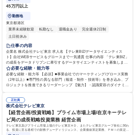
45万円以上
勤務地
東京都港区
業界未経験歓迎
転勤なし
退職金あり
完全週休2日制
土日祝休み
仕事の内容
企業名 株式会社テレビ東京 求人名 【テレ東BIZ/データサイエンティス
ト】自社WEBサービスをグロースまで一気通貫 仕事の内容 「テレ東BIZ」
の成長をデータドリブンに牽引するデータサイエンティストを募集しま
す。事業成長を牽引するリーダー候補として、以下の実務をリードしてい
必要な経験・能力等
ただきます。 ■グロース戦略立案・実行：データに基づいたファネル改
必要な経験・能力等 【必須】■事業会社でのマーケティング/グロース実務
善、広告・導線（CVR）及びユーザー体験の最適化、Web/Appを通じた
（2年以上）■専門性の異なる部門（報道・制作・技術等）を巻き込み、プ
継続率（LTV）向上施策の完遂■ユーザー理解に基づく仮説検証：N1イン
ロジェクトを推進できるリーダーシップ 【魅力】・認識変容のダイナミズ
タビューやデータ分析による「あるべき姿」の定義と検証/他部門を巻き込
ム：番組の見逃しを「意思決定の武器」へ塗り替える、稀少なフェーズに
んだ新規施策の実行■事業開発・サービスの高度化：YouTube等の外部プ
立ち会えます。・クリエイターとの共創：現場の記者やプロデューサーと
ラットフォームを活用した仕組構築/クリエイターと連携したAI活用等の新
正社員
共に、コンテンツを「どう創るか」から議論できる環境です。・メディア
株式会社テレビ東京
サービス企画・立案 募集職種 【テレ東BIZ/データサイエンティスト】自社
の未来を定義：伝統あるアセットとデジタルを融合させ、テレビ業界の
WEBサービスをグロースまで一気通貫
「次なるスタンダード」を創出できます。 学歴・資格 学歴：大学院 大学
【経営企画/投資戦略】プライム市場上場/在京キーテレ
語学力： 資格：
ビ局の成長戦略投資業務 経営企画
テレビ東京及びプライム市場上場のテレビ東京ＨＤ、またテレビ東京グループ各社に関わ
る、投資に至る過程での財務デューディリジェンス、企業価値算定業務、ＰＭＩの策定、
実行をお任せいたします。