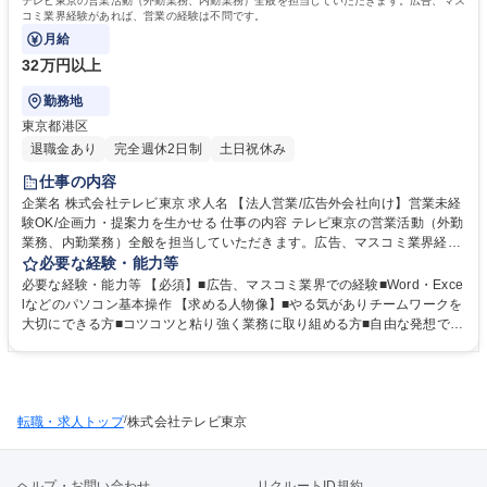
テレビ東京の営業活動（外勤業務、内勤業務）全般を担当していただきます。広告、マス
コミ業界経験があれば、営業の経験は不問です。
月給
32万円以上
勤務地
東京都港区
退職金あり
完全週休2日制
土日祝休み
仕事の内容
企業名 株式会社テレビ東京 求人名 【法人営業/広告外会社向け】営業未経
験OK/企画力・提案力を生かせる 仕事の内容 テレビ東京の営業活動（外勤
業務、内勤業務）全般を担当していただきます。広告、マスコミ業界経験
があれば、営業の経験は不問です。 ■広告主、広告会社への提案を行う外
必要な経験・能力等
勤業務 ■社内調整、営業支援、スポット作案など内勤業務 ■売上管理、デ
必要な経験・能力等 【必須】■広告、マスコミ業界での経験■Word・Exce
ータ分析、資料作成などマーケティング業務 ■他営業業務全般※転勤の可
lなどのパソコン基本操作 【求める人物像】■やる気がありチームワークを
能性はありますが、基本は東京本社での勤務になります。【魅力】■広告
大切にできる方■コツコツと粘り強く業務に取り組める方■自由な発想でや
主とのコミュニケーションを担うやりがいのある仕事ができる■テレビ局
りたいことをかなえるために努力を惜しまない方【採用背景】■社員の負
のコンテンツに触れることが出来る■経験のない分野でも、ＯＪＴ形式で
担軽減のための増員募集をいたします。ご入社いただく方には長期的に就
しっかりフォローいたします。 募集職種 【法人営業/広告外会社向け】営
業いただき将来的な戦力としてご活躍いただくことを期待致します。 学
業未経験OK/企画力・提案力を生かせる
歴・資格 学歴：大学院 大学 語学力： 資格：
/
転職・求人トップ
株式会社テレビ東京
ヘルプ・お問い合わせ
リクルートID規約