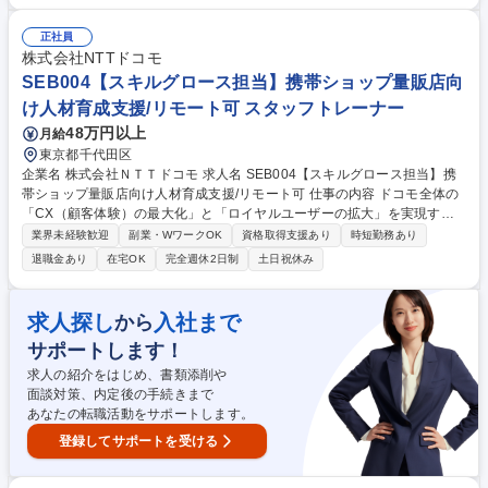
いただいた後は、スキルや経験に応じて、商談進捗や取引先別の売上進捗
などの管理、サポート業務をお任せします。 【主要業務】■得意先（問
正社員
屋、小売）に対して商談 ■日々の報連相 ■月次、四半期の販売目標に営業
株式会社NTTドコモ
活動の立案・実行・検証 ■毎月の売上レポート作成 ■マーケティング部門
SEB004【スキルグロース担当】携帯ショップ量販店向
と連携した販促企画、実施 ■その他、営業活動に伴う業務 募集職種 【札
け人材育成支援/リモート可 スタッフトレーナー
幌/法人営業】将来的な拠点長候補/ベビースターラーメン等の販促企画
48万円以上
月給
東京都千代田区
企業名 株式会社ＮＴＴドコモ 求人名 SEB004【スキルグロース担当】携
帯ショップ量販店向け人材育成支援/リモート可 仕事の内容 ドコモ全体の
「CX（顧客体験）の最大化」と「ロイヤルユーザーの拡大」を実現する
ための、量販店営業に関わる営業人材の育成デザインと実行支援をお任せ
業界未経験歓迎
副業・WワークOK
資格取得支援あり
時短勤務あり
します。 ■量販店へのルート営業担当者および、キャリア責任者・SV等の
退職金あり
在宅OK
完全週休2日制
土日祝休み
支援・育成に関する取組み（研修実施、ツール開発など） ■ルート活動プ
ロセス（現状把握から関係構築、課題特定、プロセス管理、振り返りま
で）を型化した「ルートプロセスガイド」等の策定、展開 募集職種 SEB0
求人探し
入社まで
から
04【スキルグロース担当】携帯ショップ量販店向け人材育成支援/リモー
サポートします！
ト可
求人の紹介をはじめ、書類添削や
面談対策、内定後の手続きまで
あなたの転職活動をサポートします。
登録してサポートを受ける