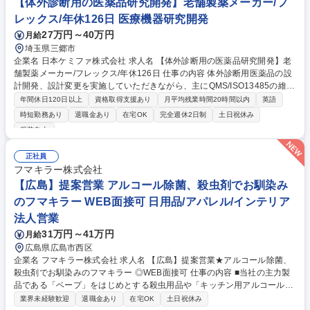
【体外診断用の医薬品研究開発】老舗製薬メーカー/フ
き合いも多く大きな需要もございます！ 募集職種 【大宮】ペットテック
レックス/年休126日 医療機器研究開発
営業◆世界No.1の技術でペットの命を守るインフラを創る
27万円～40万円
月給
埼玉県三郷市
企業名 日本ケミファ株式会社 求人名 【体外診断用の医薬品研究開発】老
舗製薬メーカー/フレックス/年休126日 仕事の内容 体外診断用医薬品の設
計開発、設計変更を実施していただきながら、主にQMS/ISO13485の維持
管理業務、及び海外輸出に向けて現地の法規制に対応するデータ取得、資
年間休日120日以上
資格取得支援あり
月平均残業時間20時間以内
英語
料作成を担当して頂きます。 ■体外診断用医薬品の設計開発、設計変更■Q
時短勤務あり
退職金あり
在宅OK
完全週休2日制
土日祝休み
MS/ISO13485の維持管理■海外法規制（アメリカ、欧州）の情報収集、法
服装自由
規制に対応したデータ取得、資料作成■体外診断用医薬品の承認、認証申
請関連業務【魅力】体外診断用医薬品の開発から申請まで、製品化の全て
正社員
の段階に携わることができます。また、開発業務だけでなく、法規制や海
フマキラー株式会社
外輸出対応など幅広い経験やスキルを身に付けることができます。 募集職
【広島】提案営業 アルコール除菌、殺虫剤でお馴染み
種 【体外診断用の医薬品研究開発】老舗製薬メーカー/フレックス/年休12
6日
のフマキラー WEB面接可 日用品/アパレル/インテリア
法人営業
31万円～41万円
月給
広島県広島市西区
企業名 フマキラー株式会社 求人名 【広島】提案営業★アルコール除菌、
殺虫剤でお馴染みのフマキラー ◎WEB面接可 仕事の内容 ■当社の主力製
品である「ベープ」をはじめとする殺虫用品や「キッチン用アルコール除
菌」といった家庭用品、園芸用品などの提案営業です。 【具体的には】商
業界未経験歓迎
退職金あり
在宅OK
土日祝休み