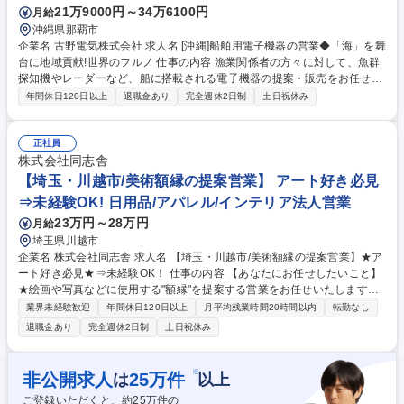
21万9000円～34万6100円
月給
基盤
沖縄県那覇市
企業名 古野電気株式会社 求人名 [沖縄]船舶用電子機器の営業◆「海」を舞
台に地域貢献!世界のフルノ 仕事の内容 漁業関係者の方々に対して、魚群
探知機やレーダーなど、船に搭載される電子機器の提案・販売をお任せし
ます。当社の製品は世界的に一大ブランドを築いており、日本の漁業にダ
年間休日120日以上
退職金あり
完全週休2日制
土日祝休み
イナミックに貢献できるお仕事です。 【詳細】■漁船船主様や漁業協同組
様、造船会社様への船舶用電子機器の提案営業 ■情報収集(市況感、水揚げ
情報、予算、事業計画等など) ■問い合わせ対応、お客様へのアプローチ ■
正社員
ニーズに合わせた最適な機器の提案 ■契約から納品までのサポート ■試運
株式会社同志舎
転の立ち合い、アフターフォロー手配 など 【働き方】残業20H程度/休日
【埼玉・川越市/美術額縁の提案営業】 アート好き必見
の電話・メール対応の可能性有/宿泊を伴う出張可能性有(頻度は担当顧客
⇒未経験OK! 日用品/アパレル/インテリア法人営業
による) 募集職種 [沖縄]船舶用電子機器の営業◆「海」を舞台に地域貢献!
23万円～28万円
月給
世界のフルノ
埼玉県川越市
企業名 株式会社同志舎 求人名 【埼玉・川越市/美術額縁の提案営業】★ア
ート好き必見★⇒未経験OK！ 仕事の内容 【あなたにお任せしたいこと】
★絵画や写真などに使用する"額縁"を提案する営業をお任せいたします！
『アートに興味がある。』という方はぜひご応募ください。 【具体的に
業界未経験歓迎
年間休日120日以上
月平均残業時間20時間以内
転勤なし
は?】基本は既存のルートセールス(新商品の紹介、お客様の問い合わせに
退職金あり
完全週休2日制
土日祝休み
対する提案)、挨拶回り等※慣れてきたら新規開拓もお任せ。 ⇒社内の企
画にも参加し、新たな商品の開発にも携わることができます。 【どんなと
ころに飾られる?】美術館や展示場、コンセプトレストランやダイニング
※
非公開求人
25
万件
は
以上
バー、ウエディング会場 等 【営業先は?】額縁画材店や画廊美術館 など
ご登録いただくと、約
25
万件の
募集職種 【埼玉・川越市/美術額縁の提案営業】★アート好き必見★⇒未