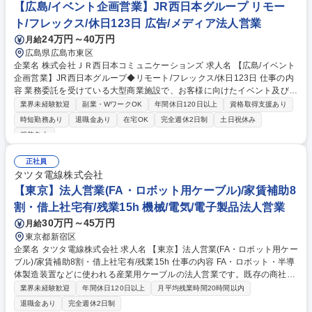
度な知識よりも「寄り添うマインド」が大切です。手厚い研修体制のも
【広島/イベント企画営業】JR西日本グループ リモー
と、未経験から着実なキャリア形成が可能です。 募集職種 東京【ライフ
ト/フレックス/休日123日 広告/メディア法人営業
パートナー】伊藤忠商事グループ/未経験から着実にキャリア形成
24万円～40万円
月給
広島県広島市東区
企業名 株式会社ＪＲ西日本コミュニケーションズ 求人名 【広島/イベント
企画営業】JR西日本グループ◆リモート/フレックス/休日123日 仕事の内
容 業務委託を受けている大型商業施設で、お客様に向けたイベント及び催
事の企画立案と運営をお任せいたします。業界未経験からでもOJTを中心
業界未経験歓迎
副業・WワークOK
年間休日120日以上
資格取得支援あり
とした教育体制が整っており安心して働けます。 （1）協力会社と連携し
時短勤務あり
退職金あり
在宅OK
完全週休2日制
土日祝休み
ながら、イベントの企画運営を行います。 （2）同社が専属でイベント関
服装自由
連を請け負うため、企画ごとのコンペは基本的にありません。 （3）入社
後はまず広島市内の施設を担当いただき、将来的には広島県外の施設の業
正社員
務もあります。イベント実施時は土日祝の立ち合いもあります。（平日代
タツタ電線株式会社
休取得） 募集職種 【広島/イベント企画営業】JR西日本グループ◆リモー
【東京】法人営業(FA・ロボット用ケーブル)/家賃補助8
ト/フレックス/休日123日
割・借上社宅有/残業15h 機械/電気/電子製品法人営業
30万円～45万円
月給
東京都新宿区
企業名 タツタ電線株式会社 求人名 【東京】法人営業(FA・ロボット用ケー
ブル)/家賃補助8割・借上社宅有/残業15h 仕事の内容 FA・ロボット・半導
体製造装置などに使われる産業用ケーブルの法人営業です。既存の商社向
けルート営業を中心に、顧客ニーズを技術部門と連携し形にする提案型営
業界未経験歓迎
年間休日120日以上
月平均残業時間20時間以内
業をお任せします。 ●仕事内容：既存顧客への営業を中心に、一部新規開
退職金あり
完全週休2日制