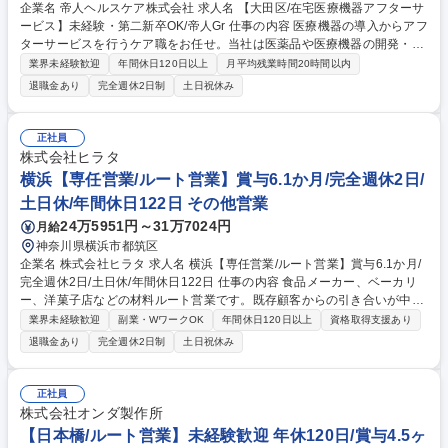
企業名 帝人ヘルスケア株式会社 求人名 【大田区/在宅医療機器アフターサ
ービス】未経験・第二新卒OK/帝人Gr 仕事の内容 医療機器の導入からアフ
ターサービスを行うケア職をお任せ。当社は医薬品や医療機器の開発・製
造・販売を行う帝人ファーマグループであり、吸器関連の在宅医療機器分
業界未経験歓迎
年間休日120日以上
月平均残業時間20時間以内
野で高いシェアがあり、全国展開しています。 【詳細】患者様ご自宅に訪
退職金あり
完全週休2日制
土日祝休み
問し、機器の導入や使用方法の確認、消耗品の交換等を行う等患者さんの
在宅療養サポートをします。もちろん機器のことだけではなく、患者様と
距離が近いからこそ、病院,社内の営業,ナース,事務職等と連携し、患者様
正社員
へトータルケアソリューションの提供を目指します。 【外出頻度】1日平
株式会社ヒラタ
均4-5件の訪問（車移動・日帰り） 募集職種 【大田区/在宅医療機器アフタ
横浜【専任営業/ルート営業】賞与6.1か月/完全週休2日/
ーサービス】未経験・第二新卒OK/帝人Gr
土日休/年間休日122日 その他営業
24万5951円～31万7024円
月給
神奈川県横浜市都筑区
企業名 株式会社ヒラタ 求人名 横浜【専任営業/ルート営業】賞与6.1か月/
完全週休2日/土日休/年間休日122日 仕事の内容 食品メーカー、ベーカリ
ー、洋菓子店などの材料ルート営業です。既存顧客からの引き合いが中心
です。当社の強みはお客様を食品原料、包装資材、食品機械の全方向から
業界未経験歓迎
副業・WワークOK
年間休日120日以上
資格取得支援あり
トータルにサポートできることです。 【業務内容】＜包材や材料提案、納
退職金あり
完全週休2日制
土日祝休み
品や商談＞ ・毎週決まったお客様の所への材料の納品や商品の紹介 ・
日々の営業活動の中でお客様のニーズ等をキャッチし、そのニーズに合っ
た材料や包装資材などのトータルプロデュースを行っていただきます。★
正社員
既存メインで新規開拓3割程！紹介もあり。 ・新商品の材料提案は、お客
株式会社オンダ製作所
様の要望やイメージをしっかりヒアリングし多種多様な材料の中から合う
【日本橋/ルート営業】未経験歓迎 年休120日/賞与4.5ヶ
ものを提案していきます。 募集職種 横浜【専任営業/ルート営業】賞与6.1