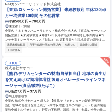
R&Iカンパニーリミテッド株式会社
【東京/ロケーション開拓営業】 未経験歓迎 年休120日/
月平均残業10時間 その他営業
500万円～700万円
年俸
東京都千代田区
企業名 Ｒ＆Ｉカンパニーリミテッド株式会社 求人名 【東京/ロケーション
開拓営業】★未経験歓迎★年休120日/月平均残業10時間 仕事の内容 ■コ
ンテナ型トレーラーハウス「BIBox」の提案営業から現地設置の調整まで
幅広く担当。土地を有効活用したい法人に対し、設置による収益最大化の
業界未経験歓迎
月平均残業時間20時間以内
転勤なし
完全週休2日制
企画・提案を行います。 【具体的には】 ■法人顧客への販売・レンタル営
土日祝休み
業 ■コンテナ建築の申請・手続きサポート ■土地オーナーへの有効活用提
案 ■現地調整・設置管理 ■既存顧客からの紹介もあり、口コミやネットワ
ークを活用して未開拓のマーケットにも積極的にアプローチし需要の拡大
正社員
を図ります。■営業の手法は柔軟に対応し、顧客のニーズに合わせた提案
株式会社ヤオコー
を行うことで、市場シェアの拡大を目指します。 募集職種 【東京/ロケー
【熊谷/デリカセンターの製造(野菜担当)】地域の食生活
ション開拓営業】★未経験歓迎★年休120日/月平均残業10時間
を支え続け37期増収増益 製造オペレーター/ラインマネ
ージャー(食品/飲料/たばこ)
27万円～37万円
月給
埼玉県熊谷市
企業名 株式会社ヤオコー 求人名 【熊谷/デリカセンターの製造(野菜担
当)】地域の食生活を支え続け37期増収増益 仕事の内容 カット野菜の製造
業務全般をお任せします。野菜の下処理、殺菌、洗浄、包装の全般の作