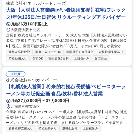
クホルダーとの調整およびプロジェクトの進行管理 ■PR施策実施後の効果
株式会社ゼネラルパートナーズ
測定やレポート提供をはじめとした継続的なコンサルティング営業 ■既存
大阪【人材法人営業/障がい者採用支援】在宅/フレック
クライアントとの長期的な関係構築と取引拡大 募集職種 【アイドル事業
ス/年休125日/土日祝休 リクルーティングアドバイザー
領域|法人営業】人気VTuber事務所／グリー完全子会社
26万160円以上
月給
大阪府大阪市北区
企業名 株式会社ゼネラルパートナーズ 求人名 大阪【人材法人営業/障がい
者採用支援】在宅/フレックス/年休125日/土日祝休 仕事の内容 【未経験O
K】現在、労働可能な障がい者は約388万人。その内14%弱しか就労がで
きていません。障がい者雇用を行ったことがない企業や義務的に考えてい
業界未経験歓迎
副業・WワークOK
年間休日120日以上
資格取得支援あり
る企業に対し、当社ならではの視点でアプローチを行って頂きます 「障が
時短勤務あり
在宅OK
完全週休2日制
土日祝休み
服装自由
い者の良き認知を広める」大変やりがいのある社会貢献度の高いお仕事で
す。基本的に別部署が獲得した企業様のパスアップを受けるため、新規営
業はほぼございません。【詳細】障がい者雇用に特化した人材紹介・媒体
正社員
サービスの利用申込を頂いた顧客の障がい者雇用までのフローを担当：求
株式会社おやつカンパニー
人内容のすり合わせ・作成/採用ニーズに応じた採用計画の立案/社内の求
【札幌/法人営業】将来的な拠点長候補/ベビースターラ
職者担当に対して求人訴求/～雇用実現までのサポート等 募集職種 大阪
ーメン等の販促企画 食品/飲料/香料法人営業
【人材法人営業/障がい者採用支援】在宅/フレックス/年休125日/土日祝休
27万3000円～37万8000円
月給
北海道札幌市西区
企業名 株式会社おやつカンパニー 求人名 【札幌/法人営業】将来的な拠点
長候補/ベビースターラーメン等の販促企画 仕事の内容 「ベビースターラ
ーメン」などの世代を超えて親しまれるロングセラーブランドを展開する
当社にて、既存取引先への営業職をご担当いただきます。各取引先の販売
資格取得支援あり
時短勤務あり
退職金あり
土日祝休み
目標達成を支援するやりがいある仕事です。 業務内容やチーム体制を把握