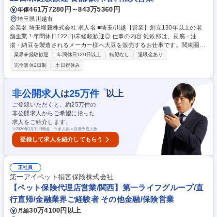
461万7280円～843万5360円
年俸
埼玉県川越市
企業名 埼玉糧穀株式会社 求人名 ■埼玉/川越【営業】創立130年以上の老
舗企業！年間休日122日/未経験歓迎◎ 仕事の内容 雑穀部は、豆腐・油
揚・納豆を製造されるメーカー様へ大豆を販売するお仕事です。関東圏内
がメインとなり車用車を使用しルート営業と新規開拓が主なお仕事です。
業界未経験歓迎
年間休日120日以上
転勤なし
退職金あり
大手のお客様ともお取引がある為、年に3回ほど地方 への出張がございま
完全週休2日制
土日祝休み
す。飼料部は、関東圏内の乗馬倶楽部様、牛を飼育されいる酪農家様が主
なお客様となります。同じく社用車にて牧草や配合飼料の配達業務がメイ
ンとなります。建築事業部では住宅メーカーやコンクリート会社へ工業製
※
非公開求人
25
万件
は
以上
品用の大豆油(剥離剤)を販売しております。社用車にてルート営業、新規
ご登録いただくと、約
25
万件の
開拓が主なお仕事です。どの部署についても直行直帰が可能ですので働き
非公開求人からご希望に沿った
やすい営業スタイルをとっています。 募集職種 ■埼玉/川越【営業】創立1
求人をご紹介します。
30年以上の老舗企業！年間休日122日/未経験歓迎◎
※
2026年3月31日時点 ※求人数＝採用予定人数
登録して求人を紹介してもらう
正社員
第一アイペット損害保険株式会社
【ペット保険代理店営業/関西】第一ライフグループ/直
行直帰/金融業界ご経験者 その他金融/保険営業
30万4100円以上
月給