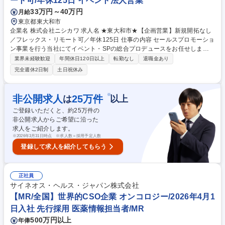
ート可/年休125日 イベント法人営業
チンコ・パチスロのルート営業】SANYOグループ/年休130日/賞与4.2ヵ月
33万円～40万円
月給
東京都東大和市
企業名 株式会社ニシカワ 求人名 ★東大和市★【企画営業】新規開拓なし
／フレックス・リモート可／年休125日 仕事の内容 セールスプロモーショ
ン事業を行う当社にてイベント・SPの総合プロデュースをお任せしま
す。 新規開拓はなしま◎顧客の課題をヒアリングしテクノロジーも活用し
業界未経験歓迎
年間休日120日以上
転勤なし
退職金あり
た最適な施策を立案・運営します。 ＜業務内容＞■大手商業施設などのク
完全週休2日制
土日祝休み
ライアントから、集客や販促に関する課題をヒアリング ■お祭りや子供向
け体験型ワークショップといったイベントの企画および当日の運営 ■最新
のデジタルコンテンツ（AR/VR等）や印刷物、Webを用いたプロモーショ
※
非公開求人
25
万件
は
以上
ン立案 ■出演・登壇者の手配や各種制作物のクリエイティブ・ディレクシ
ご登録いただくと、約
25
万件の
ョン ■イベント実施後の効果測定と、次回に向けたさらなる課題解決の提
非公開求人からご希望に沿った
案 募集職種 ★東大和市★【企画営業】新規開拓なし／フレックス・リモ
求人をご紹介します。
ート可／年休125日
※
2026年3月31日時点 ※求人数＝採用予定人数
登録して求人を紹介してもらう
正社員
サイネオス・ヘルス・ジャパン株式会社
【MR/全国】世界的CSO企業 オンコロジー/2026年4月1
日入社 先行採用 医薬情報担当者/MR
500万円以上
年俸