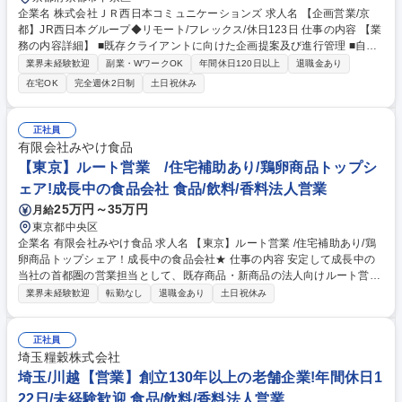
企業名 株式会社ＪＲ西日本コミュニケーションズ 求人名 【企画営業/京
都】JR西日本グループ◆リモート/フレックス/休日123日 仕事の内容 【業
務の内容詳細】 ■既存クライアントに向けた企画提案及び進行管理 ■自治
体および企業に向けたイベントおよび広告の企画提案、進行管理 ■自治体
業界未経験歓迎
副業・WワークOK
年間休日120日以上
退職金あり
のプロポーザル案件への参加や一般企業に向けた企画提案などでは、総合
在宅OK
完全週休2日制
土日祝休み
広告会社の強みを活かし、WEBやマスメディア、交通広告を活用した柔軟
な提案が可能です ■イベント実施時は土日祝の立ち会いもあります（平日
に代休を取得していただきます） 募集職種 【企画営業/京都】JR西日本グ
正社員
ループ◆リモート/フレックス/休日123日
有限会社みやけ食品
【東京】ルート営業 /住宅補助あり/鶏卵商品トップシ
ェア!成長中の食品会社 食品/飲料/香料法人営業
25万円～35万円
月給
東京都中央区
企業名 有限会社みやけ食品 求人名 【東京】ルート営業 /住宅補助あり/鶏
卵商品トップシェア！成長中の食品会社★ 仕事の内容 安定して成長中の
当社の首都圏の営業担当として、既存商品・新商品の法人向けルート営業
をお任せします。鶏卵の生産もグループ企業で行っているため業界トップ
業界未経験歓迎
転勤なし
退職金あり
土日祝休み
クラスの安定性を誇ります。 【具体的には】食品スーパーや市場などのバ
イヤーに向けた商談、卸店に対する定期商談などをお任せします。 【エリ
ア】東京を中心とした首都圏エリア。状況に応じて出張の可能性はござい
正社員
ますが、転勤はありません。 ※仕事内容変更の範囲：変更無し 募集職種
埼玉糧穀株式会社
【東京】ルート営業 /住宅補助あり/鶏卵商品トップシェア！成長中の食品
埼玉/川越【営業】創立130年以上の老舗企業!年間休日1
会社★
22日/未経験歓迎 食品/飲料/香料法人営業