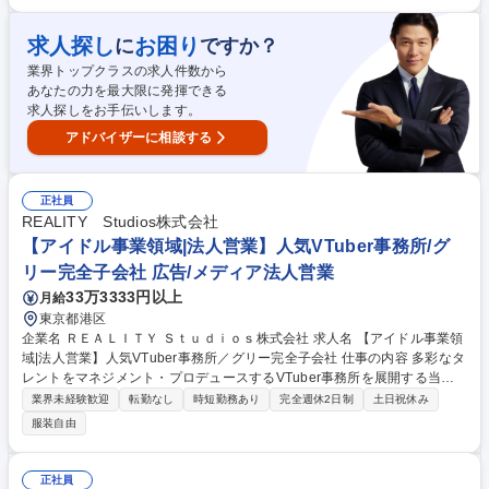
社や販売代理店・小売店（ホームセンター、スーパー ドラッグストア等
）への本部商談と店頭での販売促進を中心に担っていただきます。市場や
販売動向の調査 ・製品や売場レイアウトの提案、 その提案資料の作成
求人探し
お困り
に
ですか？
（ディスプレイや販促物の企画）等。 ■人の命や暮らしを守ることに直結
業界トップクラスの求人件数から
するやりがいのある営業です ■弊社は海外でも殺虫剤事業を展開しており
あなたの力を最大限に発揮できる
ます。将来的には海外営業としてのキャリア構築も可能です。 募集職種
求人探しをお手伝いします。
【広島】提案営業★アルコール除菌、殺虫剤でお馴染みのフマキラー ◎W
EB面接可
アドバイザーに相談する
正社員
REALITY Studios株式会社
【アイドル事業領域|法人営業】人気VTuber事務所/グ
リー完全子会社 広告/メディア法人営業
33万3333円以上
月給
東京都港区
企業名 ＲＥＡＬＩＴＹ Ｓｔｕｄｉｏｓ株式会社 求人名 【アイドル事業領
域|法人営業】人気VTuber事務所／グリー完全子会社 仕事の内容 多彩なタ
レントをマネジメント・プロデュースするVTuber事務所を展開する当社
にて、広告代理店や広告主へ向けた自社IP活用の企画提案・コンサルティ
業界未経験歓迎
転勤なし
時短勤務あり
完全週休2日制
土日祝休み
ングなど、事業拡大を牽引するセールスを担当いただきます！ 【具体的に
服装自由
は】■多彩な自社所属タレントのIPを活用したクライアントへの企画・コ
ンサルティング営業 ■顧客ニーズに合わせたマーケティングプランの構築
及び最適なプロモーション企画の提案 ■施策実行に向けた社内外のステー
正社員