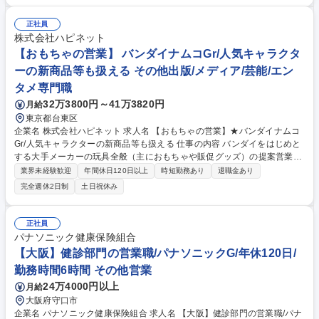
後のサポートまで幅広い業務をお任せします。 【一日の業務スケジュー
ル】 1日多くて4～5件程度の訪問。飛び込みはなく、主に営業先のホー
正社員
ル、本部が商談相手。他社含めて20タイトル程度/月に新商品がリリース
株式会社ハピネット
されるので、その集客状況なども踏まえて、自社製品を提案して頂きま
【おもちゃの営業】 バンダイナムコGr/人気キャラクタ
す。 残業は平均20時間/月ほどです。 募集職種 【国内営業(遊技機)】パチ
ーの新商品等も扱える その他出版/メディア/芸能/エン
ンコホール向け遊技機の営業活動／コナミグループ
タメ専門職
32万3800円～41万3820円
月給
東京都台東区
企業名 株式会社ハピネット 求人名 【おもちゃの営業】★バンダイナムコ
Gr/人気キャラクターの新商品等も扱える 仕事の内容 バンダイをはじめと
する大手メーカーの玩具全般（主におもちゃや販促グッズ）の提案営業で
す。提案先はGMS（総合型スーパーマーケット）玩具専門店様などの既存
業界未経験歓迎
年間休日120日以上
時短勤務あり
退職金あり
顧客となるため、ルート営業が中心となります。 ■大手GMS様、総合ディ
完全週休2日制
土日祝休み
スカウントストア様などへの玩具商材営業■得意先バイヤーへの商品提案
活動■新商品の情報をバンダイなどメーカーやマーケティング部門より取
得し、バイヤーへ説明、需要予測に基づく見積りの提示、受注、メーカー
正社員
への発注■商品の販売促進提案■玩具売場のメンテナンス、改装作業、販売
パナソニック健康保険組合
応援 ※月1回程度の出張可能性あり■商品の出荷入力、マスター登録作業
【大阪】健診部門の営業職/パナソニックG/年休120日/
等の事務作業 募集職種 【おもちゃの営業】★バンダイナムコGr/人気キャ
勤務時間6時間 その他営業
ラクターの新商品等も扱える
24万4000円以上
月給
大阪府守口市
企業名 パナソニック健康保険組合 求人名 【大阪】健診部門の営業職/パナ