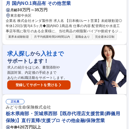
月 国内NO.1商品有 その他営業
か月/完全週休2日/土日休/年間休日122日
30万円～35万円
月給
東京都中央区
企業名 株式会社オンダ製作所 求人名 【日本橋/ルート営業】未経験歓迎◎
年休120日/賞与4.5ヶ月◆国内NO.1商品有 仕事の内容 配管商社や水道工
事店等既に取引のある企業様に、当社商品の樹脂製パイプや接続するジョ
イントやバルブなどを、顧客の困りごとを解決する形で提案する営業で
業界未経験歓迎
月平均残業時間20時間以内
退職金あり
完全週休2日制
す。 ・既存の配管商社や水道工事店への定期訪問、新商品の案内 ・「施
工を楽にしたい」など、現場の困りごとに応じた商品提案 ・施工現場での
フォロー(配管工事等の実作業は含みませんが、弊社瑕疵による施工不良
求人探し
入社まで
から
発生の場合、点検や製品交換作業が発生する場合あり) ・社内での見積作
サポートします！
成や、チームでの目標達成に向けた作戦会議 業界内での高い知名度と国内
No.1の製品力を武器に、顧客との信頼関係構築を大切にする仕事です。
求人の紹介をはじめ、書類添削や
募集職種 【日本橋/ルート営業】未経験歓迎◎年休120日/賞与4.5ヶ月◆国
面談対策、内定後の手続きまで
内NO.1商品有
あなたの転職活動をサポートします。
登録してサポートを受ける
正社員
みどり生命保険株式会社
栃木県南部・茨城県西部【既存代理店支援営業(葬儀用
保険)】直行直帰/支援プロ その他金融/保険営業
420万円以上
年俸