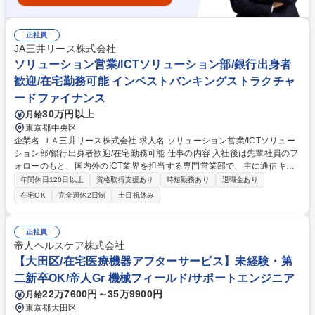
正社員
JA三井リース株式会社
ソリューション営業/ICTソリューション部/銀行出身者
歓迎/在宅勤務可能 インベストバンキングストラクチャ
ードファイナンス
30万円以上
月給
東京都中央区
企業名 ＪＡ三井リース株式会社 求人名 ソリューション営業/ICTソリュー
ション部/銀行出身者歓迎/在宅勤務可能 仕事の内容 入社後は先輩社員のフ
ォローのもと、国内外のICT業界を担当する専門営業部で、主に通信キャ
リアや通信インフラ事業者、ITベンダー等を主な顧客とした、 リース・フ
年間休日120日以上
資格取得支援あり
時短勤務あり
退職金あり
ァイナンス等の営業 全般をご担当いただきます。 ■顧客ニーズや課題を踏
在宅OK
完全週休2日制
土日祝休み
まえた、ICT関連投資(通信設備、ネットワーク機器、ITインフラ等)に係る
各種ファイナンス・ソリューション提案 ■顧客の事業性・財務状況・投資
計画等を踏まえた案件検討、与信判断 ■リース、割賦、各種ファイナンス
正社員
スキームの組成および実行 ■営業部内や関係部署（審査部・法務部等）と
帝人ヘルスケア株式会社
連携した案件推進 ■既存顧客との中長期的な取引関係の構築および深耕 募
【大田区/在宅医療機器アフターサービス】未経験・第
集職種 ソリューション営業/ICTソリューション部/銀行出身者歓迎/在宅勤
二新卒OK/帝人Gr 機械フィールド/サポートエンジニア
務可能
22万7600円～35万9900円
月給
東京都大田区