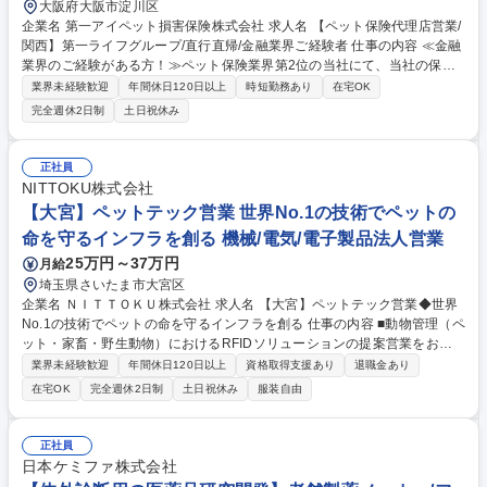
大阪府大阪市淀川区
企業名 第一アイペット損害保険株式会社 求人名 【ペット保険代理店営業/
関西】第一ライフグループ/直行直帰/金融業界ご経験者 仕事の内容 ≪金融
業界のご経験がある方！≫ペット保険業界第2位の当社にて、当社の保険
商品を取り扱うペットショップおよび第一生命の営業担当者（代理店）へ
業界未経験歓迎
年間休日120日以上
時短勤務あり
在宅OK
の販売支援を行うお仕事です。 担当エリア内の代理店訪問をお任せします
完全週休2日制
土日祝休み
ので、ペット保険の重要性を丁寧に伝え、販売機会を広げていく役割を担
っていただきます。また、代理店の皆さまが自信を持って提案できるよ
う、商品知識の周知徹底や、販売時に生じる疑問・不安の解消など、日々
正社員
のフォローも行っていただきます。 募集職種 【ペット保険代理店営業/関
NITTOKU株式会社
西】第一ライフグループ/直行直帰/金融業界ご経験者
【大宮】ペットテック営業 世界No.1の技術でペットの
命を守るインフラを創る 機械/電気/電子製品法人営業
25万円～37万円
月給
埼玉県さいたま市大宮区
企業名 ＮＩＴＴＯＫＵ株式会社 求人名 【大宮】ペットテック営業◆世界
No.1の技術でペットの命を守るインフラを創る 仕事の内容 ■動物管理（ペ
ット・家畜・野生動物）におけるRFIDソリューションの提案営業をお任
せします。迷子ペットの削減や家畜の個体管理の効率化といった課題を解
業界未経験歓迎
年間休日120日以上
資格取得支援あり
退職金あり
決する社会貢献性の高いお仕事です。 【具体的には】動物医薬の商社や、
在宅OK
完全週休2日制
土日祝休み
服装自由
地方自治体、獣医師会、ペットショップ本部などへ、生体に埋め込む極小
マイクロチップ（RFIDタグ）の提案を行います。当社製品は独自の巻線
技術により、小型ながら圧倒的な感度と耐久性を誇ります。【入社後】知
正社員
識は後からで全く問題ありません！入社者研修OJTで、拡販にむけて取り
日本ケミファ株式会社
組んでいただきます。ペットテックでは国内唯一のメーカーですので、引