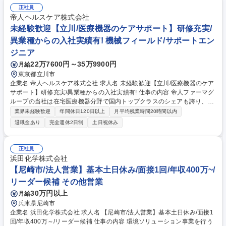
正社員
帝人ヘルスケア株式会社
未経験歓迎【立川/医療機器のケアサポート】研修充実/
異業種からの入社実績有! 機械フィールド/サポートエン
ジニア
22万7600円～35万9900円
月給
東京都立川市
企業名 帝人ヘルスケア株式会社 求人名 未経験歓迎【立川/医療機器のケア
サポート】研修充実/異業種からの入社実績有! 仕事の内容 帝人ファーマグ
ループの当社は在宅医療機器分野で国内トップクラスのシェアも誇り、地
域医療に貢献！在宅医療機器の導入からサポートを行うケア職を募集しま
業界未経験歓迎
年間休日120日以上
月平均残業時間20時間以内
す。★「誰かの役に立ちたい想い」をお持ちの方歓迎★ ■患者様のご自宅
退職金あり
完全週休2日制
土日祝休み
へ在宅医療機器の導入・設置（操作説明含む） ■定期訪問による機器の状
態確認、消耗品の交換 ■医療機関・社内チームとの情報共有、調整業務 ■
タブレット端末を使用した記録入力や報告 未経験の方も多く活躍してお
正社員
り、座学研修＋社内研修＋OJT同行などサポート体制が万全。安心して一
浜田化学株式会社
人立ちできる環境が整っています。 募集職種 未経験歓迎【立川/医療機器
【尼崎市/法人営業】基本土日休み/面接1回/年収400万~/
のケアサポート】研修充実/異業種からの入社実績有!
リーダー候補 その他営業
30万円以上
月給
兵庫県尼崎市
企業名 浜田化学株式会社 求人名 【尼崎市/法人営業】基本土日休み/面接1
回/年収400万～/リーダー候補 仕事の内容 環境ソリューション事業を行う