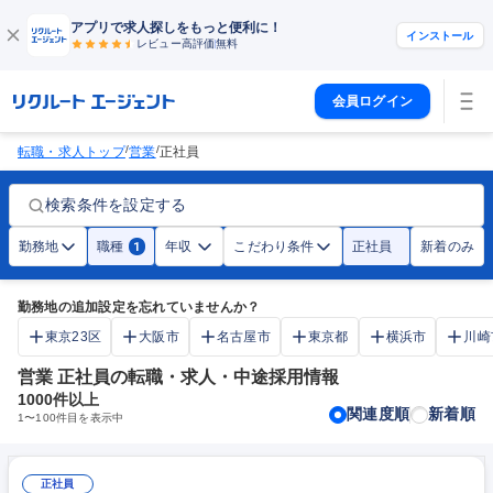
アプリで求人探しをもっと便利に！
インストール
レビュー高評価
無料
会員ログイン
/
/
転職・求人トップ
営業
正社員
検索条件を設定する
勤務地
職種
年収
こだわり条件
正社員
新着のみ
1
勤務地の追加設定を忘れていませんか？
東京23区
大阪市
名古屋市
東京都
横浜市
川崎
営業 正社員の転職・求人・中途採用情報
1000
件以上
関連度順
新着順
1
〜
100
件目を表示中
正社員