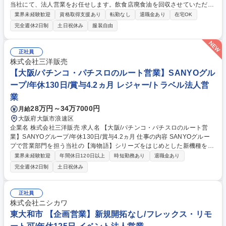
当社にて、法人営業をお任せします。飲食店廃食油を回収させていただく
企業・店舗の新規開拓をお任せします！顧客の廃棄物を回収するため他商
業界未経験歓迎
資格取得支援あり
転勤なし
退職金あり
在宅OK
材と比べ営業ハードルは高くないです！ 【具体的には】 ■飲食店・食品工
完全週休2日制
土日祝休み
服装自由
場・商業施設など廃油回収先への新規開拓営業活動。新規開拓から契約と
適宜フォローをお任せします。※実際の回収は別部門が実施します。■回
収エリア内での新規開拓・情報収集■既存顧客との関係構築・ニーズ把握
正社員
★ご経験を積んでいただき将来的にはマネジメントもお任せ予定です！ 募
株式会社三洋販売
集職種 【尼崎市/法人営業】基本土日休み/面接1回/年収400万～/リーダー
【大阪/パチンコ・パチスロのルート営業】SANYOグル
候補
ープ/年休130日/賞与4.2ヵ月 レジャー/トラベル法人営
業
28万円～34万7000円
月給
大阪府大阪市浪速区
企業名 株式会社三洋販売 求人名 【大阪/パチンコ・パチスロのルート営
業】SANYOグループ/年休130日/賞与4.2ヵ月 仕事の内容 SANYOグルー
プで営業部門を担う当社の【海物語】シリーズをはじめとした新機種を担
当エリアのホールに提案・導入いただくお仕事です【エリア】大阪/奈良/
業界未経験歓迎
年間休日120日以上
時短勤務あり
退職金あり
和歌山の地域毎の客層に合わせた戦略策定をお任せします 【業務例】当社
完全週休2日制
土日祝休み
の遊技機をホールに提案し、より多くのお客様にお届けするための営業活
動をお任せします【詳細】ほぼ毎月販売される当社の遊技機の提案導入を
担当していただきます【弊社について】当業界では珍しく、基本給のほか
正社員
に販売台数に応じてインセンティブが個人に支給されるため高収入にリー
株式会社ニシカワ
チできます。また業界トップ企業ならではの堅実な財務基盤で景気や情勢
東大和市 【企画営業】新規開拓なし/フレックス・リモ
の変化にも強いため、安心してお勤めいただけます。 募集職種 【大阪/パ