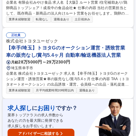
企業名 有限会社みやけ食品 求人名 【大阪】ルート営業 /住宅補助あり/鶏
卵商品トップシェア！成長中の食品会社★ 仕事の内容 当社の営業担当と
して、既存商品・新商品の法人向けルート営業をお任せします。鶏卵の生
産もグループ企業で行っているため業界トップクラスの安定性を誇りま
業界未経験歓迎
転勤なし
退職金あり
土日祝休み
す。当社の成長を担う関西営業の募集です。 【具体的には】食品スーパー
や市場などのバイヤーに向けた商談、卸店に対する定期商談などをお任せ
します。 【エリア】大坂を中心とした近畿・関西エリア。状況に応じて出
正社員
張の可能性はございますが、転勤はありません。 ※仕事内容変更の範囲：
株式会社トヨタユーゼック
変更無し 募集職種 【大阪】ルート営業 /住宅補助あり/鶏卵商品トップシェ
【幸手/埼玉】トヨタGのオークション運営・誘致営業
ア！成長中の食品会社★
車の販売なし/賞与5.4ヶ月 自動車/輸送機器法人営業
28万5000円～29万2300円
月給
埼玉県幸手市
企業名 株式会社トヨタユーゼック 求人名 【幸手/埼玉】トヨタGのオーク
ション運営・誘致営業★車の販売なし/賞与5.4ヶ月 仕事の内容 TAA（トヨ
タオートオークション）の出品誘致・運営。会員様への出品・落札促進
や、オークション当日の受付・商談対応、イベント企画等をお任せしま
業界未経験歓迎
月平均残業時間20時間以内
退職金あり
す。提案や企画を通じ市場を活性化します。平均残業18h 【車を売るので
はなく会員様を支える内勤営業】■月・火：訪問や電話での出品誘致活動■
水：出品車の確認や会場設営等の開催準備 ■木：オークション当日の来場
求人探し
お困り
に
ですか？
者受付、商談対応、イベント運営 ■金：落札後のフォローや次週の案内 ◎
業界トップクラスの求人件数から
強引に売り込む営業ではなく、会員様のビジネスをサポートする「仕掛け
あなたの力を最大限に発揮できる
人」です。車の販売はなく、チームで協力して会場を盛り上げる面白さが
求人探しをお手伝いします。
あります。 募集職種 【幸手/埼玉】トヨタGのオークション運営・誘致営
業★車の販売なし/賞与5.4ヶ月
アドバイザーに相談する