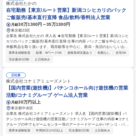
株式会社たかの
在宅勤務【東京/ルート営業】新潟コシヒカリのパック
ご飯販売/基本直行直帰 食品/飲料/香料法人営業
30万1300円～35万1300円
月給
東京都23区
企業名 株式会社たかの 求人名 ★在宅勤務【東京/ルート営業】新潟コシヒ
カリのパックご飯販売/基本直行直帰 仕事の内容 パックご飯を中心とした
米飯商品を取り扱います。既存顧客を中心に、新潟・魚沼のおいしいお米
(パックご飯)を小売店様、販売店様などへ提案・販売していただき、全国
業界未経験歓迎
副業・WワークOK
資格取得支援あり
転勤なし
在宅OK
に届けていただきます。 タイパ重視の世の中でパックごはんの需要が増
完全週休2日制
土日祝休み
え、業績は好調です。 【商品について】当社は魚沼産コシヒカリをはじ
め、健康志向の雑穀米、介護で需要のあるおかゆなど、豊富な種類を揃え
ております。30年にわたる長年の製造ノウハウが何よりの強み。お客様の
正社員
ニーズを聞き取り、当社の強みと掛け合わせることで、新商品開発につな
株式会社コナミアミューズメント
げていただきます。取引きは近年増加傾向で、2022年には新工場も稼働
【国内営業(遊技機)】パチンコホール向け遊技機の営業
しました。 募集職種 ★在宅勤務【東京/ルート営業】新潟コシヒカリのパ
活動/コナミグループ ゲーム法人営業
ックご飯販売/基本直行直帰
30万円以上
月給
東京都中央区
企業名 株式会社コナミアミューズメント 求人名 【国内営業(遊技機)】パ
チンコホール向け遊技機の営業活動／コナミグループ 仕事の内容 ■コナミ
グループの中でもゲームセンター等のアーケードゲームやパチンコ・パチ
スロの製作開発を行う当社にて、パチンコホール向け遊技機の営業活動を
業界未経験歓迎
年間休日120日以上
完全週休2日制
土日祝休み
お任せします。 ■計画策定、リサーチ・マーケティングから、導入、稼働