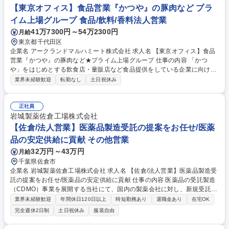
す。イベント当日はキッチンカーを現場へ搬入し、契約内容によってはキ
【東京オフィス】食品営業『かつや』の豚肉など プラ
ッチンカー内での調理、搬出まで行います。 募集職種 【イベント営業＆
イム上場グループ 食品/飲料/香料法人営業
運営スタッフ】飲料・食品メーカーのプロモーションを手掛ける
41万7300円～54万2300円
月給
東京都千代田区
企業名 アークランドマルハミート株式会社 求人名 【東京オフィス】食品
営業『かつや』の豚肉など★プライム上場グループ 仕事の内容 「かつ
や」をはじめとする飲食店・量販店など食品提供をしている企業に向け
て、食肉加工品を中心とした商品の提案営業をご担当いただきます。 新商
業界未経験歓迎
転勤なし
土日祝休み
材は食肉加工品が中心となりますが、取り扱い領域は固定ではなく事業の
広がりやご自身の意向に応じて他カテゴリーへも柔軟に展開できる環境で
す。提案先は飲食チェーンだけでなくゴルフ場内でのレストランやデパ地
正社員
下など多様な業態が対象となります。当社の強みである「高品質を低価格
岩城製薬佐倉工場株式会社
で」を軸にフェア企画なども含めた幅広い提案ができるため、顧客のニー
【佐倉/法人営業】医薬品製造受託の提案をお任せ/医薬
ズに合わせて提案の幅が大きくやりがいを感じれるポジションです。 募集
品の安定供給に貢献 その他営業
職種 【東京オフィス】食品営業『かつや』の豚肉など★プライム上場グル
32万円～43万円
月給
ープ
千葉県佐倉市
企業名 岩城製薬佐倉工場株式会社 求人名 【佐倉/法人営業】医薬品製造受
託の提案をお任せ/医薬品の安定供給に貢献 仕事の内容 医薬品の受託製造
（CDMO）事業を展開する当社にて、国内の製薬会社に対し、新規受託案
件の獲得に向けた提案活動や交渉をご担当いただきます。製造・品質部門
業界未経験歓迎
年間休日120日以上
時短勤務あり
退職金あり
在宅OK
と連携した原価算出や事業性評価、さらには市場調査まで 幅広く携わり、
完全週休2日制
土日祝休み
服装自由
案件の立ち上げから事業化までを一貫してリードする重要な役割です。
【仕事内容詳細】■国内委託会社の研究・SCM部門への訪宣・提案活動 ■