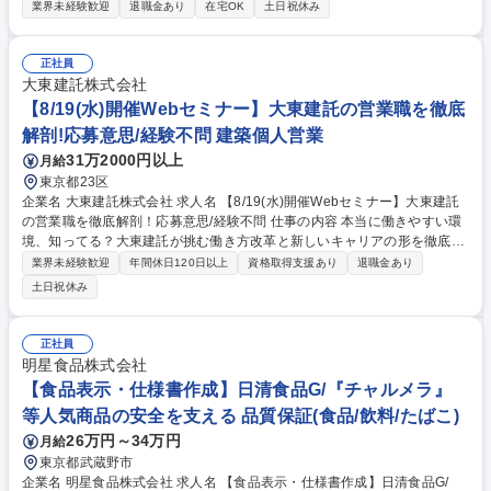
菌」といった家庭用品、園芸用品などの提案営業です。 【具体的には】商
業界未経験歓迎
退職金あり
在宅OK
土日祝休み
社や販売代理店・小売店（ホームセンター、スーパー ドラッグストア等
）への本部商談と店頭での販売促進を中心に担っていただきます。市場や
販売動向の調査 ・製品や売場レイアウトの提案、 その提案資料の作成
正社員
（ディスプレイや販促物の企画）等。 ■人の命や暮らしを守ることに直結
大東建託株式会社
するやりがいのある営業です ■弊社は海外でも殺虫剤事業を展開しており
【8/19(水)開催Webセミナー】大東建託の営業職を徹底
ます。将来的には海外営業としてのキャリア構築も可能です。 募集職種
解剖!応募意思/経験不問 建築個人営業
【東京】提案営業★アルコール除菌、殺虫剤でお馴染みのフマキラー ◎W
31万2000円以上
月給
EB面接可
東京都23区
企業名 大東建託株式会社 求人名 【8/19(水)開催Webセミナー】大東建託
の営業職を徹底解剖！応募意思/経験不問 仕事の内容 本当に働きやすい環
境、知ってる？大東建託が挑む働き方改革と新しいキャリアの形を徹底解
剖！この日限りの特別なセミナーです。ぜひご参加ください。【申込締
業界未経験歓迎
年間休日120日以上
資格取得支援あり
退職金あり
切】8/17 (月) 23:59まで 【日程】8/19(水)19:00-20:00 ＠オンライン実施
土日祝休み
■本求人へご応募いただくと、セミナーへの参加申し込みが完了します。
後日、視聴URLをご案内いたします。■応募意思・経験は不問。顔出し・
名前公開も不要ですので、お気軽にご参加ください。■セミナー終了後、
正社員
選考ご希望の方には、申し込み方法を別途ご案内します。 【詳細ページ】
明星食品株式会社
作成中 募集職種 【8/19(水)開催Webセミナー】大東建託の営業職を徹底
【食品表示・仕様書作成】日清食品G/『チャルメラ』
解剖！応募意思/経験不問
等人気商品の安全を支える 品質保証(食品/飲料/たばこ)
26万円～34万円
月給
東京都武蔵野市
企業名 明星食品株式会社 求人名 【食品表示・仕様書作成】日清食品G/