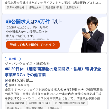
食品試験を受託するためのクライアントとの面談、試験概要(プロトコ
ル)・見積作成業務■試験受託後のクライアントやベンダーとのスケジュー
業界未経験歓迎
退職金あり
完全週休2日制
土日祝休み
ル調整および契約手続き業務■倫理審査委員会に提出する資料 （試験実施
計画書・同意説明文書等）の作成や申請手続にかかる業務 ■食品試験が倫
理指針や関連法規および試験実施計画書に沿って、正しく実施されている
※
非公開求人
25
万件
は
以上
かどうかを確認するモニタリング業務 ■生活日誌等で、試験参加者が食品
ご登録いただくと、約
25
万件の
を摂取し遵守事項を守り、体調に変化が無いかを日々確認する業務 ■試験
非公開求人からご希望に沿った
終了時の各審査委員会への手続きにかかる業務 ■試験結果データの顧客へ
求人をご紹介します。
の提供（続きはフリーコメントへ） 募集職種 【食品試験】食品試験モニ
※
2026年3月31日時点 ※求人数＝採用予定人数
ター経験者歓迎！東証プライム上場クオールHDグループ
登録して求人を紹介してもらう
正社員
ジャパンウェイスト株式会社
年130日休 《湘南/廃棄物の巡回回収・営業》環境保全
事業/SDGs その他営業
25万円以上
月給
神奈川県高座郡
企業名 ジャパンウェイスト株式会社 求人名 ★年130日休★《湘南/廃棄物
の巡回回収・営業》環境保全事業/SDGs 仕事の内容 産業廃棄物処理工場
を併設するジャパンウェイスト湘南事業所において、環境保全事業を担う
営業部に所属頂き、廃棄物処理に関わる様々な営業業務を行っていただき
業界未経験歓迎
年間休日120日以上
月平均残業時間20時間以内
ます。 〈業務詳細〉 ・廃棄物処理問い合わせに関する顧客対応 ・廃棄物
時短勤務あり
完全週休2日制
土日祝休み