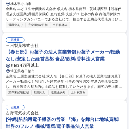
栃木県小山市
企業名 みどり生命保険株式会社 求人名 栃木県南部・茨城県西部【既存代
理店支援営業(葬儀用保険)】直行直帰/支援プロ 仕事の内容 葬儀用保険の
リーディングカンパニーである当社にて、担当する互助会代理店および所
属募集人(互助会代理店の社員)の販売指導・販売促進をお任せします。飛
退職金あり
完全週休2日制
土日祝休み
び込みや新規開拓は一切ありません。 【具体的な業務内容】 ■互助会代理
店および所属募集人(主に営業職員)の販売支援■販売ノウハウの伝達・指
導：提案プロセスや商談の進め方をアドバイス■現場同行サポート：募集
正社員
人に同行し、実際の商談をサポート。クロージング技術などを現場で伝授
三州製菓株式会社
します。■代理店との関係づくり：責任者の方と販売方針を相談し、共に
【春日部】お菓子の法人営業老舗お菓子メーカー/転勤
成長を目指すパートナーシップを築きます。 ◎「売る」より「教える」商
なし/安定した経営基盤 食品/飲料/香料法人営業
談サポートを期待します。 募集職種 栃木県南部・茨城県西部【既存代理
34万円以上
月給
店支援営業(葬儀用保険)】直行直帰/支援プロ
埼玉県春日部市
企業名 三州製菓株式会社 求人名 【春日部】お菓子の法人営業老舗お菓子
メーカー/転勤なし/安定した経営基盤 仕事の内容 駅や空港の売店等に対
し、自社製造の魅力的な土産品を提案していただきます。顧客の売上拡大
という価値を提供し、当社のブランドを全国に広める重要なミッションを
業界未経験歓迎
転勤なし
退職金あり
土日祝休み
担うポジションです。 ◆全国の駅や空港の売店、土産物店に対する、自社
製造のオリジナル菓子や魅力的な土産品の企画提案、および戦略的な拡販
施策の立案 ◆顧客の客層や季節のトレンドを多角的に分析した上での、売
正社員
場作りや陳列方法の改善提案、および新規商品の導入プロモーション推進
古野電気株式会社
◆定期的な訪問による顧客との強固な信頼関係構築、販売実績データの収
[沖縄]船舶用電子機器の営業 「海」を舞台に地域貢献!
集と緻密な分析、および製造部門へのフィードバックと開発支援 募集職種
世界のフルノ 機械/電気/電子製品法人営業
【春日部】お菓子の法人営業老舗お菓子メーカー/転勤なし/安定した経営