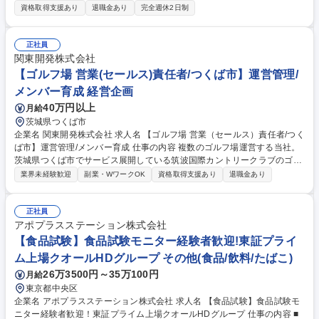
業・管理・監督する仕事です。デリカ生鮮センターのチームやラインで責
資格取得支援あり
退職金あり
完全週休2日制
任者を経験し将来は工場全体を担っていただきたいです。 募集職種 【熊
谷/デリカセンターの製造(野菜担当)】地域の食生活を支え続け37期増収増
益
正社員
関東開発株式会社
【ゴルフ場 営業(セールス)責任者/つくば市】運営管理/
メンバー育成 経営企画
40万円以上
月給
茨城県つくば市
企業名 関東開発株式会社 求人名 【ゴルフ場 営業（セールス）責任者/つく
ば市】運営管理/メンバー育成 仕事の内容 複数のゴルフ場運営する当社。
茨城県つくば市でサービス展開している筑波国際カントリークラブのゴル
フ場の営業（セールス）責任者として、業務をお任せします。 【業務詳
業界未経験歓迎
副業・WワークOK
資格取得支援あり
退職金あり
細】■ゴルフ場の全体運営管理 ■スタッフの指導・マネジメント（各部署
を回り、オペレーションのチェック/スタッフのマネジメント） ■ゴルフ予
約ポータルサイトの運用・管理 ■顧客対応・サービス品質の維持・向上 ■
正社員
収益最大化のための戦略立案と実行 ■イベント企画・実施 ■事務業務（一
アポプラスステーション株式会社
部）等 募集職種 【ゴルフ場 営業（セールス）責任者/つくば市】運営管理/
【食品試験】食品試験モニター経験者歓迎!東証プライ
メンバー育成
ム上場クオールHDグループ その他(食品/飲料/たばこ)
26万3500円～35万100円
月給
東京都中央区
企業名 アポプラスステーション株式会社 求人名 【食品試験】食品試験モ
ニター経験者歓迎！東証プライム上場クオールHDグループ 仕事の内容 ■