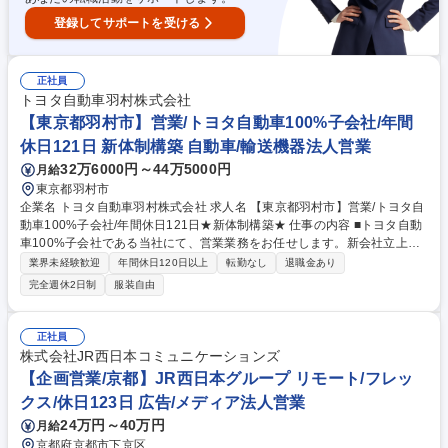
登録してサポートを受ける
正社員
トヨタ自動車羽村株式会社
【東京都羽村市】営業/トヨタ自動車100%子会社/年間
休日121日 新体制構築 自動車/輸送機器法人営業
32万6000円～44万5000円
月給
東京都羽村市
企業名 トヨタ自動車羽村株式会社 求人名 【東京都羽村市】営業/トヨタ自
動車100%子会社/年間休日121日★新体制構築★ 仕事の内容 ■トヨタ自動
車100%子会社である当社にて、営業業務をお任せします。新会社立上げ
に伴う体制強化の採用となります。将来的に組織の中核を担っていただく
業界未経験歓迎
年間休日120日以上
転勤なし
退職金あり
想定のポジションです。 【詳細】 ■トヨタ自動車、日野自動車向けへの売
完全週休2日制
服装自由
上/価格管理および収益管理 ■トヨタ自動車、日野自動車との部品/車両の
見積作成と価格交渉 募集職種 【東京都羽村市】営業/トヨタ自動車100%
子会社/年間休日121日★新体制構築★
正社員
株式会社JR西日本コミュニケーションズ
【企画営業/京都】JR西日本グループ リモート/フレッ
クス/休日123日 広告/メディア法人営業
24万円～40万円
月給
京都府京都市下京区