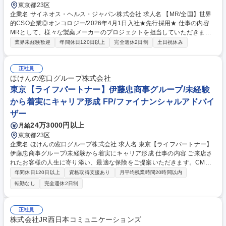
東京都23区
企業名 サイネオス・ヘルス・ジャパン株式会社 求人名 【MR/全国】世界
的CSO企業◎オンコロジー/2026年4月1日入社★先行採用★ 仕事の内容
MRとして、様々な製薬メーカーのプロジェクトを担当していただきま
す。 ■医療業界に貢献したい、医師や患者さんの喜ぶ顔が見たい、そんな
業界未経験歓迎
年間休日120日以上
完全週休2日制
土日祝休み
気持ちを持っている社員が多く在籍しています！※ベテラン歓迎。 ■オン
コロジーなどの専門領域にチャレンジしたい方、勤務地を最優先で叶えた
い方、一度キャリアチェンジをしたものの再度MRとしてキャリアを積み
正社員
たい方など入社される方々のバックグラウンドは様々ですが、一人ひとり
ほけんの窓口グループ株式会社
の適性や希望を踏まえたプロジェクトへのアサインを実現しています。 ■
東京【ライフパートナー】伊藤忠商事グループ/未経験
2ndプロジェクト以降も希望や適性を踏まえ、クライアント(製薬企業)に
から着実にキャリア形成 FP/ファイナンシャルアドバイ
提案を行い、MRとして安心して長く働ける環境を整えています。 募集職
ザー
種 【MR/全国】世界的CSO企業◎オンコロジー/2026年4月1日入社★先行
採用★
24万3000円以上
月給
東京都23区
企業名 ほけんの窓口グループ株式会社 求人名 東京【ライフパートナー】
伊藤忠商事グループ/未経験から着実にキャリア形成 仕事の内容 ご来店さ
れたお客様の人生に寄り添い、最適な保険をご提案いただきます。CM等
による高い認知度のため100％反響営業スタイルを実現しており、テレア
年間休日120日以上
資格取得支援あり
月平均残業時間20時間以内
ポや飛び込みなどの新規開拓は一切ありません。 【安心を届ける独自の仕
転勤なし
完全週休2日制
組み】会社からの販売指示や個人ノルマが無いため、売上のための無理な
提案も必要ありません。1組あたり約2時間をかけ、お客様の人生プラン・
想いに誠実に耳を傾けられる環境です。 【未経験でも活躍の理由】伺った
正社員
内容を専用システムに入力すれば最適なプランが自動で算出されます。高
株式会社JR西日本コミュニケーションズ