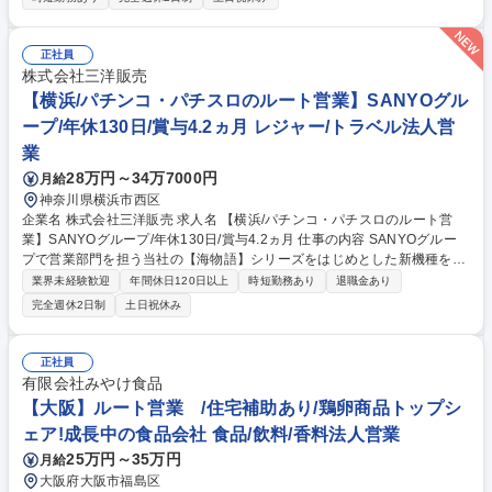
処理に関する見込み顧客に対する提案営業 ・出張頻度：宿泊を伴う出張は
ほぼなし ・営業は既存顧客8割、新規開拓2割 ・服装：営業時はスラック
ス・ワイシャツなど、現場立会い時は作業服、保護具（ヘルメット）等 募
正社員
集職種 ★年130日休★《湘南/廃棄物の巡回回収・営業》環境保全事業/SD
株式会社三洋販売
Gs
【横浜/パチンコ・パチスロのルート営業】SANYOグル
ープ/年休130日/賞与4.2ヵ月 レジャー/トラベル法人営
業
28万円～34万7000円
月給
神奈川県横浜市西区
企業名 株式会社三洋販売 求人名 【横浜/パチンコ・パチスロのルート営
業】SANYOグループ/年休130日/賞与4.2ヵ月 仕事の内容 SANYOグルー
プで営業部門を担う当社の【海物語】シリーズをはじめとした新機種を担
当エリアのホールに提案・導入いただくお仕事です。 【エリア】神奈川県
業界未経験歓迎
年間休日120日以上
時短勤務あり
退職金あり
の客層に合わせた戦略策定をお任せします。 【業務例】当社の遊技機をホ
完全週休2日制
土日祝休み
ールに提案し、より多くのお客様にお届けするための営業活動をお任せし
ます。【詳細】ほぼ毎月販売される当社の遊技機の提案導入を担当してい
ただきます。【弊社について】当業界では珍しく、基本給のほかに販売台
正社員
数に応じてインセンティブが個人に支給されるため高収入にリーチできま
有限会社みやけ食品
す。また業界トップ企業ならではの堅実な財務基盤で景気や情勢の変化に
【大阪】ルート営業 /住宅補助あり/鶏卵商品トップシ
も強いため、安心してお勤めいただけます。 募集職種 【横浜/パチンコ・
ェア!成長中の食品会社 食品/飲料/香料法人営業
パチスロのルート営業】SANYOグループ/年休130日/賞与4.2ヵ月
25万円～35万円
月給
大阪府大阪市福島区