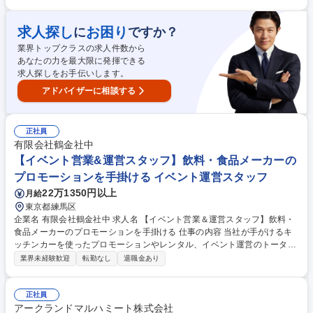
拓も担当。展示会などを活用し、FA・放送業界の商社へロボット用・放送
用ケーブルの提案営業を行います。また、工場との生産・納期調整や在
庫・販売・入金管理など、受注から納品まで一貫して対応。必要であれ
求人探し
お困り
に
ですか？
ば、技術職の者も営業に同行するような協力体制があります。 ●取扱製
業界トップクラスの求人件数から
品・用途：太陽光発電システム、鉄道車両、半導体製造装置、FA・ロボッ
あなたの力を最大限に発揮できる
ト、自動車製造ライン等 募集職種 【東京】法人営業(FA・ロボット用ケー
求人探しをお手伝いします。
ブル)/家賃補助8割・借上社宅有/残業15h
アドバイザーに相談する
正社員
有限会社鶴金社中
【イベント営業&運営スタッフ】飲料・食品メーカーの
プロモーションを手掛ける イベント運営スタッフ
22万1350円以上
月給
東京都練馬区
企業名 有限会社鶴金社中 求人名 【イベント営業＆運営スタッフ】飲料・
食品メーカーのプロモーションを手掛ける 仕事の内容 当社が手がけるキ
ッチンカーを使ったプロモーションやレンタル、イベント運営のトータル
ディレクション（提案営業～現場管理）をお任せします。 【詳細】広告代
業界未経験歓迎
転勤なし
退職金あり
理店やメーカーから「キッチンカーを使ったプロモーションをしたい」と
相談を受け、どんなキッチンカーでどう商品を見せれば魅力が伝わるかを
企画し、必要となる調理機材の選定、食材の仕入れルートの確保、キッチ
正社員
ンカーの外装デザインなどの仕様を決め、見積もりを作成・ご提案しま
アークランドマルハミート株式会社