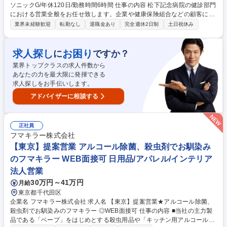
ソニックG/年休120日/勤務時間6時間 仕事の内容 松下記念病院の健診部門
における営業全般をお任せ致します。企業や健康保険組合などの顧客に対
し、人間ドックや定期健診の受診提案・サポートを行います。 標準営業業
業界未経験歓迎
転勤なし
退職金あり
完全週休2日制
土日祝休み
務： 既存・新規顧客への訪問、提案資料の作成、見積書の対応。契約・ア
フターフォロー： 健診契約の提案、受診後のフォロー、進捗管理。顧客満
足度の向上： 複数の顧客領域を横断して担当し、信頼関係を築きながら成
求人探し
お困り
に
ですか？
果の安定化を図ります。ノルマはございません。 ※これまでのご経験分野
業界トップクラスの求人件数から
（業界など）に応じた業務配慮を行いますので、医療・健診業界が初めて
あなたの力を最大限に発揮できる
の方も安心してスタートできます。 募集職種 【大阪】健診部門の営業職/
求人探しをお手伝いします。
パナソニックG/年休120日/勤務時間6時間
アドバイザーに相談する
正社員
フマキラー株式会社
【東京】提案営業 アルコール除菌、殺虫剤でお馴染み
のフマキラー WEB面接可 日用品/アパレル/インテリア
法人営業
30万円～41万円
月給
東京都千代田区
企業名 フマキラー株式会社 求人名 【東京】提案営業★アルコール除菌、
殺虫剤でお馴染みのフマキラー ◎WEB面接可 仕事の内容 ■当社の主力製
品である「ベープ」をはじめとする殺虫用品や「キッチン用アルコール除