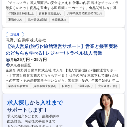
『チャルメラ』等人気商品の安全を支える 仕事の内容 当社はチャルメラ
等多くのヒット商品を輩出する即席麺メーカーです。食品関連法令に基づ
いた食品表示作成・確認、BOM作成、eBASEやアルカナム等の商品仕様
年間休日120日以上
資格取得支援あり
月平均残業時間20時間以内
書の作成・確認業務を主体となってお任せします。 【業務内容】 ■原料規
退職金あり
完全週休2日制
土日祝休み
格書の精査・確認(Mercrius使用) ■食品表示作成・確認(Excel使用) ■BOM
作成(配合仕様書に基づいたデータ入力) ■顧客向け仕様書作成・確認(Exce
l、eBASE、アルカナム、VDS等) ■新製品等のパッケージ表示確認(デザイ
正社員
ン・セールスコピー等) ■ホームページ、広告等の確認 ■食品表示に関する
滝野川自動車株式会社
情報発信(社内・社外) 募集職種 【食品表示・仕様書作成】日清食品G/『チ
【法人営業(旅行)×旅館運営サポート】営業と接客実務
ャルメラ』等人気商品の安全を支える
のどちらも学べる! レジャー/トラベル法人営業
25万円～35万円
月給
東京都目黒区
企業名 滝野川自動車株式会社 求人名 【法人営業(旅行)×旅館運営サポー
ト】営業と接客実務のどちらも学べる！ 仕事の内容 東京本社で旅行会社
への営業・予約調整業務を行いながら、繁忙期（GW、年末年始他）年間2
0日程度下田にある当温泉旅館(観音温泉)に出張し、接客実務を担当してい
業界未経験歓迎
資格取得支援あり
転勤なし
退職金あり
完全週休2日制
ただきます。 【東京本社での業務】旅行会社への営業活動(訪問・電話・
オンライン)、宿泊予約の確認・調整、プラン提案、施設イベントの案内
などの営業事務業務を担当します。 【下田での業務】繁忙期（GW、年末
求人探し
入社まで
から
年始他）年間20日程度の出張で、フロント業務・レストラン業務などの接
サポートします！
客対応、現地パートスタッフのフォロー・サポート業務を行います。 募集
職種 【法人営業(旅行)×旅館運営サポート】営業と接客実務のどちらも学
求人の紹介をはじめ、書類添削や
べる！
面談対策、内定後の手続きまで
あなたの転職活動をサポートします。