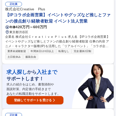
受託案件に関する社内協議および顧客との条件交渉 ■製造・QC・QA部門
正社員
と連携した新規受託品の原価算出と販売価検討 ■新規受託案件の事業性評
株式会社Creative Plus
価 ■受託可能品目に関する市場調査・分析業務 ■親会社スペラファーマと
【IPコラボ企画営業】イベントやグッズなど推しとファ
の密な業務連携・情報共有など 募集職種 【佐倉/法人営業】医薬品製造受
ンの接点創り/経験者歓迎 イベント法人営業
託の提案をお任せ/医薬品の安定供給に貢献
420万円～600万円
年俸
東京都渋谷区
企業名 株式会社Ｃｒｅａｔｉｖｅ Ｐｌｕｓ 求人名 【IPコラボ企画営業】
イベントやグッズなど推しとファンの接点創り/経験者歓迎 仕事の内容 ア
ニメ・キャラクター版権(IP)を活用した「リアルイベント」「コラボ企
画」「グッズ制作」の企画立案から、版権元様やクライアント様との交
業界未経験歓迎
年間休日120日以上
転勤なし
完全週休2日制
渉、制作進行、リリースまでを一気通貫で担う企画営業をお任せします。
土日祝休み
服装自由
■IPコラボ・イベント企画の立案、IP選定、企画書作成 ■版権元との商品化
許諾交渉、監修対応、条件調整 ■施設・メーカー等コラボ先との折衝、実
施内容調整 ■グッズ等の商品化企画、収支設計・マネタイズ試算 ■SNS・
求人探し
入社まで
から
EC・イベントと連動した販促施策の企画 ■デジタル施策と連動した立体的
サポートします！
なIPコラボ推進 募集職種 【IPコラボ企画営業】イベントやグッズなど推
しとファンの接点創り/経験者歓迎
求人の紹介をはじめ、書類添削や
面談対策、内定後の手続きまで
あなたの転職活動をサポートします。
登録してサポートを受ける
正社員