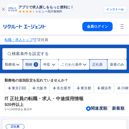
アプリで求人探しをもっと便利に！
インストール
レビュー高評価
無料
会員ログイン
/
/
転職・求人トップ
IT
正社員
検索条件を設定する
勤務地
職種
年収
こだわり条件
正社員
新着のみ
1
勤務地の追加設定を忘れていませんか？
東京23区
大阪市
名古屋市
東京都
横浜市
川崎
IT 正社員の転職・求人・中途採用情報
920
件以上
関連度順
新着順
1
〜
100
件目を表示中
正社員