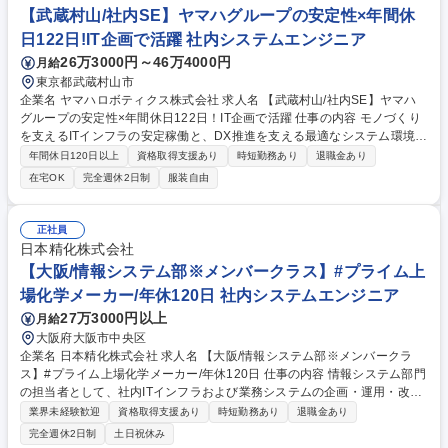
【武蔵村山/社内SE】ヤマハグループの安定性×年間休
など 募集職種 総合職【東京/ビルDX＜ビル管理業務の基幹システムの展
開・定着＞】★在宅あり
日122日!IT企画で活躍 社内システムエンジニア
26万3000円～46万4000円
月給
東京都武蔵村山市
企業名 ヤマハロボティクス株式会社 求人名 【武蔵村山/社内SE】ヤマハ
グループの安定性×年間休日122日！IT企画で活躍 仕事の内容 モノづくり
を支えるITインフラの安定稼働と、DX推進を支える最適なシステム環境の
構築・運用をリード。多様な部門と連携し、インフラのスペシャリストと
年間休日120日以上
資格取得支援あり
時短勤務あり
退職金あり
して現場の課題をITで解決する手応えを得られる環境です。 ■ITシステム
在宅OK
完全週休2日制
服装自由
運用：Windows Server、各種アプリケーションの保守、利便性向上に向
けたユーザーサポート ■ネットワーク運用：LAN・WAN、インターネット
の保守・構築支援、トラブル発生時の迅速なインシデント対応 ■セキュリ
正社員
ティ対応：最新のセキュリティシステム運用・保守、脅威に対する防御・
日本精化株式会社
対応策の実行 募集職種 【武蔵村山/社内SE】ヤマハグループの安定性×年
【大阪/情報システム部※メンバークラス】#プライム上
間休日122日！IT企画で活躍
場化学メーカー/年休120日 社内システムエンジニア
27万3000円以上
月給
大阪府大阪市中央区
企業名 日本精化株式会社 求人名 【大阪/情報システム部※メンバークラ
ス】#プライム上場化学メーカー/年休120日 仕事の内容 情報システム部門
の担当者として、社内ITインフラおよび業務システムの企画・運用・改善
を担当いただきます。 【具体的に】・PC、各種IT機器の導入・管理・ネ
業界未経験歓迎
資格取得支援あり
時短勤務あり
退職金あり
ットワークおよび情報セキュリティ対策の運用・生成AI（Microsoft Copil
完全週休2日制
土日祝休み
ot等）の活用推進・社内ユーザーからの問い合わせ対応（ヘルプデス