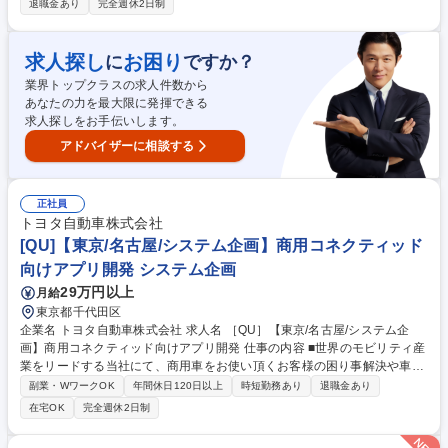
退職金あり
完全週休2日制
テムの理解を深め、幅広い知識と経験を得ることができます。 ※変更の範
囲：情報システムの運用管理業務、その他付随する業務 募集職種 F1-40
【大井町or千葉ニュータウン/システム開発機運用】26歳以下限定未経験
求人探し
お困り
に
ですか？
可
業界トップクラスの求人件数から
あなたの力を最大限に発揮できる
求人探しをお手伝いします。
アドバイザーに相談する
正社員
トヨタ自動車株式会社
[QU]【東京/名古屋/システム企画】商用コネクティッド
向けアプリ開発 システム企画
29万円以上
月給
東京都千代田区
企業名 トヨタ自動車株式会社 求人名 ［QU］【東京/名古屋/システム企
画】商用コネクティッド向けアプリ開発 仕事の内容 ■世界のモビリティ産
業をリードする当社にて、商用車をお使い頂くお客様の困り事解決や車両
データの更なる付加価値向上を目指し商用車向けコネクティッド開発を担
副業・WワークOK
年間休日120日以上
時短勤務あり
退職金あり
当いただきます。具体的にはパブリッククラウドを 活用し以下のようなア
在宅OK
完全週休2日制
プリ企画/開発業務をメインにお任せいたします。 【詳細】商用車から収
集するデータ収集蓄積プラットフォーム構築及び最適化/商用のお客様の事