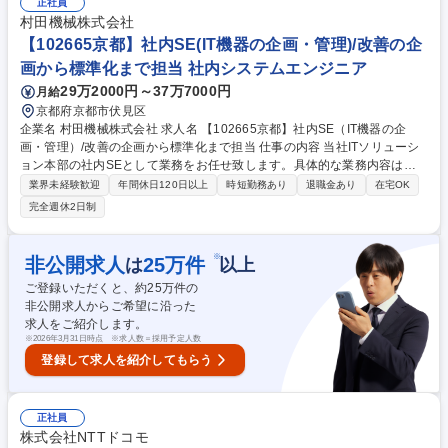
正社員
て行う業務復旧後の振り返り支援業務 など 募集職種 ITP007【SMO担
村田機械株式会社
当】情報システム/運用統制支援/リモート可
【102665京都】社内SE(IT機器の企画・管理)/改善の企
画から標準化まで担当 社内システムエンジニア
29万2000円～37万7000円
月給
京都府京都市伏見区
企業名 村田機械株式会社 求人名 【102665京都】社内SE（IT機器の企
画・管理）/改善の企画から標準化まで担当 仕事の内容 当社ITソリューシ
ョン本部の社内SEとして業務をお任せ致します。具体的な業務内容は下
記の通りです。 ◆IT資産ライフサイクル管理:PC・端末・周辺機器等のIT
業界未経験歓迎
年間休日120日以上
時短勤務あり
退職金あり
在宅OK
資産に関する 全社的な管理方針の策定/導入から更新、廃棄までのライフ
完全週休2日制
サイクル管理の計画立案と改善◆共通業務アプリケーションの運用統括:Of
fice365等、全社共通業務アプリケーションの運用方針策定および管理/バ
ージョン更新や機能導入に関する影響整理・導入計画の立案◆エンドポイ
※
非公開求人
25
万件
は
以上
ントセキュリティ強化:セキュリティパッチ適用の徹底/Office365テナント
ご登録いただくと、約
25
万件の
のセキュリティ対策強化 募集職種 【102665京都】社内SE（IT機器の企
非公開求人からご希望に沿った
画・管理）/改善の企画から標準化まで担当
求人をご紹介します。
※
2026年3月31日時点 ※求人数＝採用予定人数
登録して求人を紹介してもらう
正社員
株式会社NTTドコモ