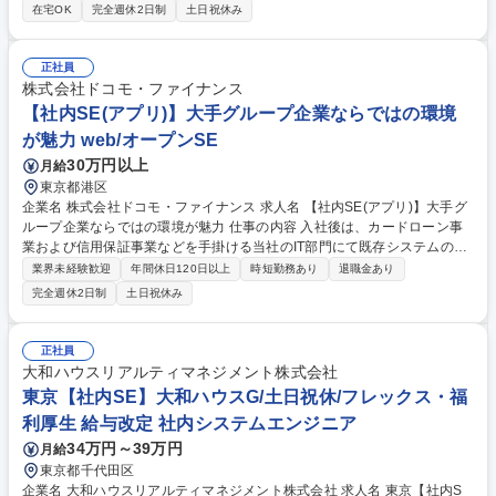
きます。少しでもご興味があればご応募ください！ ■当社の強みである最
在宅OK
完全週休2日制
土日祝休み
先端の技術力を習得していただき「モバイル」「オートモーティブ」「Io
T/DX」という3つの事業領域で、ITエンジニアとしてお客様へ感動を与え
るモノづくりやサービスの開発をお任せします。■ご本人の携わりたい事
正社員
業・身に着けたいスキルなどの希望を考慮のうえ、今までのご経験・適性
株式会社ドコモ・ファイナンス
を加味して一緒に配属先を決定します。ご自身のやりたいことをお聞かせ
【社内SE(アプリ)】大手グループ企業ならではの環境
ください！ 募集職種 【大阪】ITエンジニア（オープンポジション）★カ
が魅力 web/オープンSE
ジュアル面談からスタート
30万円以上
月給
東京都港区
企業名 株式会社ドコモ・ファイナンス 求人名 【社内SE(アプリ)】大手グ
ループ企業ならではの環境が魅力 仕事の内容 入社後は、カードローン事
業および信用保証事業などを手掛ける当社のIT部門にて既存システムの改
善要望や、新しい商品やサービスの仕組みをシステムにて実現する業務を
業界未経験歓迎
年間休日120日以上
時短勤務あり
退職金あり
お任せします。 ・経営層や業務部門からのシステム要請に対するコンサル
完全週休2日制
土日祝休み
ティング業務やシステム企画の立案・システム企画に基づくプロジェクト
計画およびプロマネジメント・システム開発保守における/設計/プログラ
ミング/テスト/データ移行・アプリケーションシステムに対するセキュリ
正社員
ティー対応・システム維持のための定例作業/障害対応/監査対応等・シス
大和ハウスリアルティマネジメント株式会社
テム予算の計画と実行管理※設計以下の工程については協力会社へ任せる
東京【社内SE】大和ハウスG/土日祝休/フレックス・福
想定です。 募集職種 【社内SE(アプリ)】大手グループ企業ならではの環
利厚生 給与改定 社内システムエンジニア
境が魅力
34万円～39万円
月給
東京都千代田区
企業名 大和ハウスリアルティマネジメント株式会社 求人名 東京【社内S