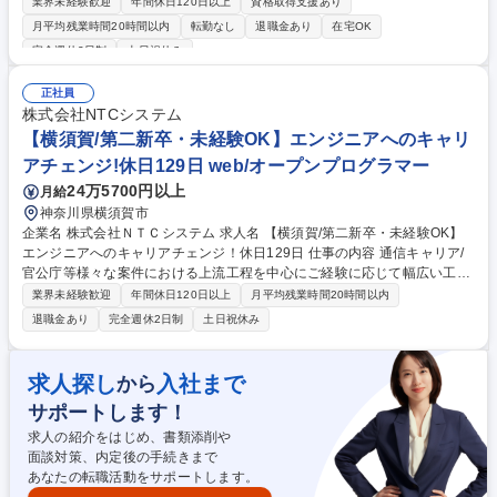
強みに、確かな実績を培ってきた当社にて、大手通信キャリア向けのアプ
業界未経験歓迎
年間休日120日以上
資格取得支援あり
リケーション、ミドルウェア、Linuxカーネルの開発をご担当いただきま
月平均残業時間20時間以内
転勤なし
退職金あり
在宅OK
す。 [案件例]■通信キャリア向け5G基地局システムの開発/仮想化NWシス
完全週休2日制
土日祝休み
テムの開発/トラフィック制御システムの開発/通信仮想基盤OS／ミドルウ
ェア開発 他 [魅力/やりがい] 固定電話の交換機開発の時代から、携帯電話
正社員
の登場・ 発展を支えてきた長年のノウハウと信頼により、当社でなくては
株式会社NTCシステム
出来ない 案件が多数ございます。 募集職種 第二新卒/未経験OK[ソフトウ
【横須賀/第二新卒・未経験OK】エンジニアへのキャリ
ェア開発エンジニア]フルリモ案件7割/年休125日以上
アチェンジ!休日129日 web/オープンプログラマー
24万5700円以上
月給
神奈川県横須賀市
企業名 株式会社ＮＴＣシステム 求人名 【横須賀/第二新卒・未経験OK】
エンジニアへのキャリアチェンジ！休日129日 仕事の内容 通信キャリア/
官公庁等様々な案件における上流工程を中心にご経験に応じて幅広い工程
を担当いただきます。 【魅力】 ■担当いただくフェーズは経験に合わせて
業界未経験歓迎
年間休日120日以上
月平均残業時間20時間以内
様々ですが上流の業務にも携わっていただきます。顧客折衝経験や業務知
退職金あり
完全週休2日制
土日祝休み
識も習得できます。 ■期間は1年～10年以上の大規模長期案件が中心とな
ります。大きい業務 では10年/50名規模での開発となりますが、開発メン
バはローテーション を行うので、様々な業務に係わる事が可能です。 募
求人探し
入社まで
から
集職種 【横須賀/第二新卒・未経験OK】エンジニアへのキャリアチェン
サポートします！
ジ！休日129日
求人の紹介をはじめ、書類添削や
面談対策、内定後の手続きまで
あなたの転職活動をサポートします。