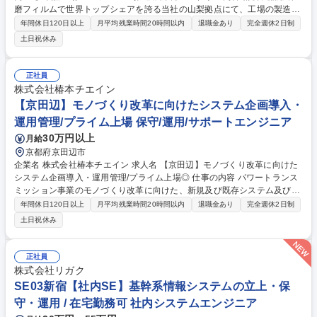
磨フィルムで世界トップシェアを誇る当社の山梨拠点にて、工場の製造・
生産技術や社内のワークフロー・業務プロセスを効率化しつつ、デジタル
年間休日120日以上
月平均残業時間20時間以内
退職金あり
完全週休2日制
化を実現していただきます。 ■現場からの問い合わせ対応（Slack等での
土日祝休み
ヘルプデスク） ■現場へのヒアリングと、手入力等アナログな非効率の可
視化 ■既存機器やWebアプリ等を活用した業務自動化の要件定義～実装
【ポイント】高度なITスキルより「現場の課題をどう解決するか」という
正社員
『仮説⇒検証』を繰り返すことが好きな方、得意な方に親和性がありそう
株式会社椿本チエイン
です。構築した仕組みで「ラクになったわ！」という社員からの声がやり
【京田辺】モノづくり改革に向けたシステム企画導入・
がいになります。 募集職種 ★未経験・UIターン歓迎【北杜市/社内SE】東
運用管理/プライム上場 保守/運用/サポートエンジニア
証上場メーカーのDX推進/残業月10h
30万円以上
月給
京都府京田辺市
企業名 株式会社椿本チエイン 求人名 【京田辺】モノづくり改革に向けた
システム企画導入・運用管理/プライム上場◎ 仕事の内容 パワートランス
ミッション事業のモノづくり改革に向けた、新規及び既存システム及びイ
ンフラの企画導入・運用管理をご担当いただきます。 システム開発・イン
年間休日120日以上
月平均残業時間20時間以内
退職金あり
完全週休2日制
フラ構築については、基本的に社内の情報システム部に依頼、または外部
土日祝休み
委託しますが、RPA開発等の小規模なシステムについては内製することも
あります。 【主な取り組みテーマ】 ◆構内自動化：作業者の手入力業務
のシステム化など ◆見える化：製造・品質・設備データの収集・分析・可
正社員
視化など ◆生産計画の自動化・省人化 ◆業務フロー改革：ペーパーレス
株式会社リガク
化など 募集職種 【京田辺】モノづくり改革に向けたシステム企画導入・
SE03新宿【社内SE】基幹系情報システムの立上・保
運用管理/プライム上場◎
守・運用 / 在宅勤務可 社内システムエンジニア