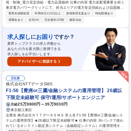
視・制御_電力安定供給・電力品質維持 仕事の内容 電力送配電事業を担う
東京電力パワーグリッドにて、担当エリアの電力安定供給および品質維持
を目的とした以下業務をご経験に応じてご担当。 ■電力系統の監視・制御
業界未経験歓迎
年間休日120日以上
資格取得支援あり
時短勤務あり
業務：発電所、送電線、変電所から構成される 担当エリアの電力系統全体
退職金あり
在宅OK
完全週休2日制
服装自由
を監視し、電圧の変化・電力の流れをリアルタイムで監視・制御。 ■事
故・トラブル対応：事故やトラブル発生時には、チームメンバーと連携の
上、迅速・適確に復旧操作を実施(色の違いを判断した、緊急なシステム
求人探し
お困り
に
ですか？
操作あり) ■社内への情報発信：電力系統の異常時や事故発生時に発生状
業界トップクラスの求人件数から
況、復旧見込みなどを迅速に社内共有し、関係箇所との協力体制の強化を
あなたの力を最大限に発揮できる
行う。 募集職種 【26-PG-10】系統監視・制御_電力安定供給・電力品質
求人探しをお手伝いします。
維持
アドバイザーに相談する
正社員
株式会社NTTデータSMS
F1-56【豊洲or三鷹/金融システムの運用管理】 26歳以
下限定未経験可 保守/運用/サポートエンジニア
25万9800円～39万9030円
月給
東京都江東区
企業名 株式会社ＮＴＴデータＳＭＳ 求人名 F1-56【豊洲or三鷹/金融シス
テムの運用管理】★26歳以下限定未経験可★ 仕事の内容 JAバンクで使わ
れているオンライン勘定系システム（金融勘定システム）の運用管理オペ