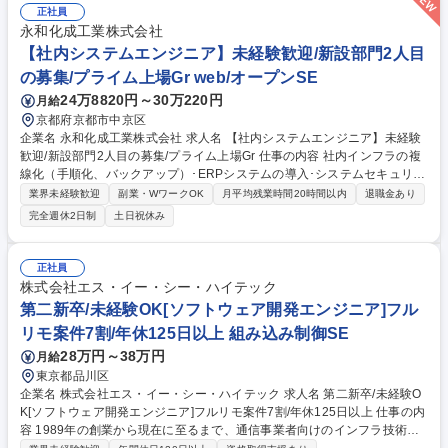
業に貢献できるコネクティッドシステムソリューションの企画 【サービス
正社員
例】■物流事業者様向け輸送オペレーション支援システム■商用電動車向け
永和化成工業株式会社
エネルギーマネジメントサービス 募集職種 ［QU］【東京/名古屋/システ
【社内システムエンジニア】未経験歓迎/新設部門2人目
ム企画】商用コネクティッド向けアプリ開発
の募集/プライム上場Gr web/オープンSE
24万8820円～30万220円
月給
京都府京都市中京区
企業名 永和化成工業株式会社 求人名 【社内システムエンジニア】未経験
歓迎/新設部門2人目の募集/プライム上場Gr 仕事の内容 社内インフラの複
線化（手順化、バックアップ）･ERPシステムの導入･システムセキュリテ
ィの見直し、運用といった社内SE業務をお任せします。未経験でも社内S
業界未経験歓迎
副業・WワークOK
月平均残業時間20時間以内
退職金あり
Eをこれから目指したい人に適した募集となります。 【詳細】最初はPC
完全週休2日制
土日祝休み
セットアップなど比較的取り組みやすい業務からスタートし、段階的にス
キルを伸ばせます。・社内システムの企画・設計・開発・運用・保守（販
売管理システム、生産管理システム、在庫管理システムなど）・業務効率
正社員
化・DX推進の企画・伴走―現場ヒアリング、課題抽出、改善提案、シス
株式会社エス・イー・シー・ハイテック
テム導入 ほか・PC・タブレット等のセットアップ、キッティング・社内
第二新卒/未経験OK[ソフトウェア開発エンジニア]フル
からのIT問い合わせ対応※使用言語：JAVA、PHP 募集職種 【社内システ
リモ案件7割/年休125日以上 組み込み制御SE
ムエンジニア】未経験歓迎/新設部門2人目の募集/プライム上場Gr
28万円～38万円
月給
東京都品川区
企業名 株式会社エス・イー・シー・ハイテック 求人名 第二新卒/未経験O
K[ソフトウェア開発エンジニア]フルリモ案件7割/年休125日以上 仕事の内
容 1989年の創業から現在に至るまで、通信事業者向けのインフラ技術を