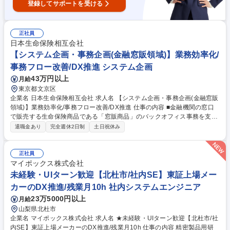
登録してサポートを受ける
正社員
日本生命保険相互会社
【システム企画・事務企画(金融窓販領域)】業務効率化/
事務フロー改善/DX推進 システム企画
43万円以上
月給
東京都文京区
企業名 日本生命保険相互会社 求人名 【システム企画・事務企画(金融窓販
領域)】業務効率化/事務フロー改善/DX推進 仕事の内容 ■金融機関の窓口
で販売する生命保険商品である「窓販商品」のバックオフィス事務を支え
るシステム開発および事務企画ができる即戦力人材を募集しています。
退職金あり
完全週休2日制
土日祝休み
【詳細】 ■窓販生命保険事務領域におけるシステム開発または事務企画の
プロジェクトの企画・立案、遂行（システム要件定義等も含む） ■上記に
関わる関係者（部内関係者、社内関係所管、社外企業等）とのコミュニケ
正社員
ーション・折衝 募集職種 【システム企画・事務企画(金融窓販領域)】業務
マイポックス株式会社
効率化/事務フロー改善/DX推進
未経験・UIターン歓迎【北杜市/社内SE】東証上場メー
カーのDX推進/残業月10h 社内システムエンジニア
23万5000円以上
月給
山梨県北杜市
企業名 マイポックス株式会社 求人名 ★未経験・UIターン歓迎【北杜市/社
内SE】東証上場メーカーのDX推進/残業月10h 仕事の内容 精密製品用研