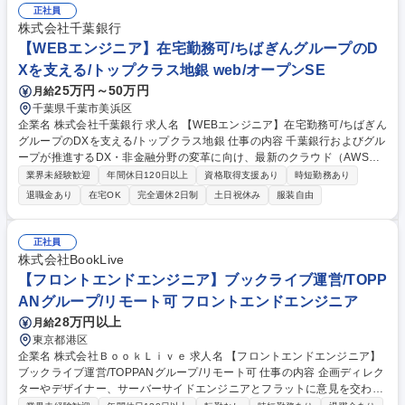
システムの課題整理とシステム要求整理、改善実行に向けたプランニング
正社員
■開発エンジニア(情報システム部)、関係部署と開発仕様の協議・調整■開
株式会社千葉銀行
発完了後のユーザーテスト■開発リリース後の運用サポート（事業部運用
【WEBエンジニア】在宅勤務可/ちばぎんグループのD
メンバーへの教育・周知) 募集職種 【業務設計/DX推進】会員数1,220万人
Xを支える/トップクラス地銀 web/オープンSE
自社サービス/在宅勤務可
25万円～50万円
月給
千葉県千葉市美浜区
企業名 株式会社千葉銀行 求人名 【WEBエンジニア】在宅勤務可/ちばぎん
グループのDXを支える/トップクラス地銀 仕事の内容 千葉銀行およびグル
ープが推進するDX・非金融分野の変革に向け、最新のクラウド（AWS
等）基盤で動作するWebシステムの提案・開発・保守をお任せします。
業界未経験歓迎
年間休日120日以上
資格取得支援あり
時短勤務あり
【具体的には】DX推進グループにて、主に千葉銀行向けのスクラッチWe
退職金あり
在宅OK
完全週休2日制
土日祝休み
服装自由
bシステム開発に携わります。まずはプロジェクトメンバーとして設計・
製造・テストを担当し、経験を積んだ後は上流工程や、将来のプロジェク
トリーダー（PL）・マネージャー（PM）へのステップアップを期待して
正社員
います。 募集職種 【WEBエンジニア】在宅勤務可/ちばぎんグループのD
株式会社BookLive
Xを支える/トップクラス地銀
【フロントエンドエンジニア】ブックライブ運営/TOPP
ANグループ/リモート可 フロントエンドエンジニア
28万円以上
月給
東京都港区
企業名 株式会社ＢｏｏｋＬｉｖｅ 求人名 【フロントエンドエンジニア】
ブックライブ運営/TOPPANグループ/リモート可 仕事の内容 企画ディレク
ターやデザイナー、サーバーサイドエンジニアとフラットに意見を交わし