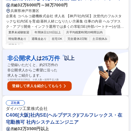
32万6000円～38万7000円
月給
兵庫県神戸市灘区
企業名 コベルコ建機株式会社 求人名 【神戸/社内SE】次世代のフルスタ
ックな社内SEを育成/基幹人材になりたい方募集 仕事の内容 ヘルプデス
ク・アプリ開発・インフラ運用では多くの常駐SE(外部パートナー)が活躍
しており、彼らと密に連携して幅広い現場経験を積み、自社側の立場で企
業界未経験歓迎
年間休日120日以上
月平均残業時間20時間以内
画・設計や技術的な指示・相談対応を担っていただきます。 ＜入社後の流
時短勤務あり
退職金あり
在宅OK
完全週休2日制
土日祝休み
れ（育成ロードマップ）＞ 【STEP1】土台づくり「ヘルプデスク・運
服装自由
用」（入社～） 【STEP2】インフラの基礎理解 ＋ 常駐SEの「相談役」
へ 【STEP3】アプリ開発＋新規事業IT支援＋一気通貫の保守運用＋アプリ
※
非公開求人
25
万件
は
以上
開発＋新規事業IT支援＋一気通貫の保守運用 【STEP4】上流企画・ベンダ
ーコントロール・ガバナンスへ 募集職種 【神戸/社内SE】次世代のフルス
ご登録いただくと、約
25
万件の
タックな社内SEを育成/基幹人材になりたい方募集
非公開求人からご希望に沿った
求人をご紹介します。
※
2026年3月31日時点 ※求人数＝採用予定人数
登録して求人を紹介してもらう
正社員
ダイハツ工業株式会社
C406[大阪]社内SE(ヘルプデスク)/フルフレックス・在
宅勤務可 社内システムエンジニア
32万3500円以上
月給