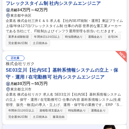
フレックスタイム制 社内システムエンジニア
34万円～42万円
月給
東京都中央区
企業名 株式会社三井Ｅ＆Ｓ 求人名 【社内SE/IT統制・運用】東証プライム
上場/年休127日/フレックスタイム制 仕事の内容 世界的な重工業メーカー
である当社にて、IT統制およびインフラ運用管理を担当いただきます。定
型業務に留まらず、社内ITインフラの最適化や業務改善に向けた仕組みづ
業界未経験歓迎
年間休日120日以上
時短勤務あり
退職金あり
在宅OK
くりを主導する重要なポジションです。 ■ヘルプデスク業務の管理（ヘル
完全週休2日制
土日祝休み
プデスクでは対応困難な案件への対応） ■Microsoft 365 環境の運用・設
定管理 ■Active Directory等の認証基盤の運用管理 ■社給スマートフォンの
運用管理 ■IT資産管理（各種IT機器の台帳管理、端末の貸与・回収・廃棄
正社員
対応）■各種ベンダー、外部委託先との調整 ★ITを経営基盤を支える重要
株式会社リガク
インフラと位置づけており、裁量を持って改善提案が可能です。 募集職種
SE03立川【社内SE】基幹系情報システムの立上・保
【社内SE/IT統制・運用】東証プライム上場/年休127日/フレックスタイム
守・運用 / 在宅勤務可 社内システムエンジニア
制
30万円～55万円
月給
東京都立川市
企業名 株式会社リガク 求人名 SE03立川【社内SE】基幹系情報システム
の立上・保守・運用 / 在宅勤務可◎ 仕事の内容 基幹系情報システム(生産
管理、販売・物流)の導入・立上げ、運用・保守等の業務です。ERP「Syt
eLine(CSI10)」立ち上げ業務、周辺システムにおけるインターフェーズの
年間休日120日以上
資格取得支援あり
時短勤務あり
退職金あり
改善・保守などをご担当いただきます。 【情報システム部（生産管理シス
完全週休2日制
土日祝休み
服装自由
テム担当）】 主な機能として(1)戦略・企画、(2)システム開発・運用、(3)
ITインフラ環境の強化・整備があります。組織体制としては、本社ではSyt