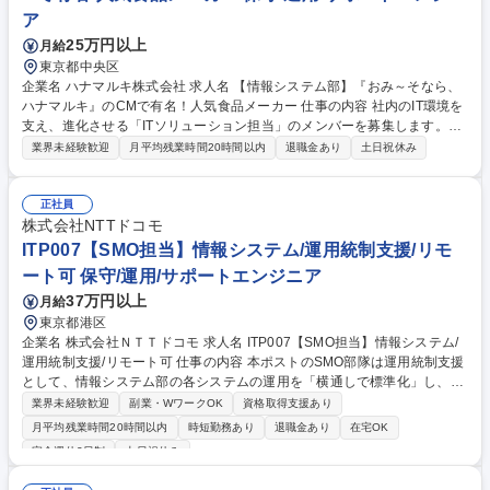
ア
25万円以上
月給
東京都中央区
企業名 ハナマルキ株式会社 求人名 【情報システム部】『おみ～そなら、
ハナマルキ』のCMで有名！人気食品メーカー 仕事の内容 社内のIT環境を
支え、進化させる「ITソリューション担当」のメンバーを募集します。
「AIやITで未来の働き方をつくる」というモットーのもと、以下の役割を
業界未経験歓迎
月平均残業時間20時間以内
退職金あり
土日祝休み
お任せします。 ＜主な業務内容＞ ・社内システム： 生産・売上管理等の
運用管理・マスタメンテナンス ・インフラ整備： PC・ネット・サーバー
等、IT環境の構築・整備 ・情報セキュリティ： 技術的な対策（システム
正社員
構築・監視）と組織的な安全対策 ・IT相談窓口：従業員からのITに関する
株式会社NTTドコモ
問い合わせ対応（ヘルプデスク） ・次世代の働き方改革：AIやRPAを業務
ITP007【SMO担当】情報システム/運用統制支援/リモ
効率化の企画・導入 募集職種 【情報システム部】『おみ～そなら、ハナ
ート可 保守/運用/サポートエンジニア
マルキ』のCMで有名！人気食品メーカー
37万円以上
月給
東京都港区
企業名 株式会社ＮＴＴドコモ 求人名 ITP007【SMO担当】情報システム/
運用統制支援/リモート可 仕事の内容 本ポストのSMO部隊は運用統制支援
として、情報システム部の各システムの運用を「横通しで標準化」し、有
事（重大なシステム障害）の際には復旧に向けた統制・指揮を行うミッシ
業界未経験歓迎
副業・WワークOK
資格取得支援あり
ョンを担っています。 ■平時の準備：部内の各システムの窓口と連携しな
月平均残業時間20時間以内
時短勤務あり
退職金あり
在宅OK
がら、ガイドライン・マニュアルの整備を企画・推進する業務/部内の各シ
完全週休2日制
土日祝休み
ステムの窓口を連携し、サービス品質KPIを策定し定期的にモニタリング
を実施する業務 ■有事の統制：有事（重大障害）の際の統制を役割に応じ