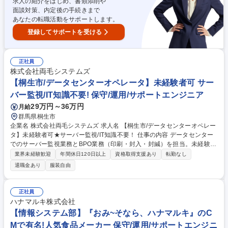
求人の紹介をはじめ、書類添削や
面談対策、内定後の手続きまで
あなたの転職活動をサポートします。
登録してサポートを受ける
正社員
株式会社両毛システムズ
【桐生市/データセンターオペレータ】未経験者可 サー
バー監視/IT知識不要! 保守/運用/サポートエンジニア
29万円～36万円
月給
群馬県桐生市
企業名 株式会社両毛システムズ 求人名 【桐生市/データセンターオペレー
タ】未経験者可★サーバー監視/IT知識不要！ 仕事の内容 データセンター
でのサーバー監視業務とBPO業務（印刷・封入・封緘）を担当。未経験で
もOJTで段階的に習得可能。24時間3交替制のシフト勤務で平日休みや連
業界未経験歓迎
年間休日120日以上
資格取得支援あり
転勤なし
休取得も可能。キャリアアップの道も複数用意しています。 【1】サーバ
退職金あり
服装自由
ー監視業務：専用ツールを使用したシステム監視、異常時のエスカレーシ
ョン、サーバーの目視点検など 【2】BPO業務：お客様データの印刷、裁
断・圧着・封入封緘などの後処理作業 【3】2拠点（本社DC・RSDC）で
正社員
の勤務となり、シフトにより勤務場所が変わります 【4】24時間3交替制
ハナマルキ株式会社
（1週間単位でシフト変更）で、チーム内で協力して業務を遂行します。
【情報システム部】『おみ~そなら、ハナマルキ』のC
募集職種 【桐生市/データセンターオペレータ】未経験者可★サーバー監
Mで有名!人気食品メーカー 保守/運用/サポートエンジニ
視/IT知識不要！