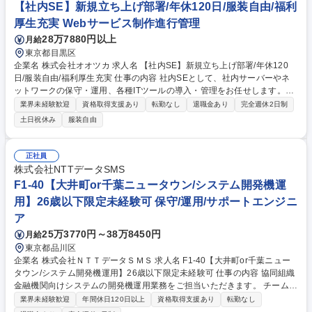
VBScript/RPA等)、ITインフラの構築・運用、DX推進活動等。 募集職種
【社内SE】新規立ち上げ部署/年休120日/服装自由/福利
[東京/清瀬市]社内SE(未経験歓迎)/残業月10時間
厚生充実 Webサービス制作進行管理
28万7880円以上
月給
東京都目黒区
企業名 株式会社オオツカ 求人名 【社内SE】新規立ち上げ部署/年休120
日/服装自由/福利厚生充実 仕事の内容 社内SEとして、社内サーバーやネ
ットワークの保守・運用、各種ITツールの導入・管理をお任せします。ま
ずは現状の把握から始め、徐々に社内のDX化（業務効率化）を推進して
業界未経験歓迎
資格取得支援あり
転勤なし
退職金あり
完全週休2日制
いただきます。 ■社内サーバー、ネットワーク、インフラの保守・運用・
土日祝休み
服装自由
管理 ■Microsoft 365への切り替え、運用管理 ■Salesforceの運用、カスタ
マイズ、活用提案 ■IT資産管理（PCセットアップ、ライセンス管理等） ■
外部ベンダーとの折衝・コントロール ■社内業務のDX化（ペーパーレス
正社員
化、RPA導入検討など） 募集職種 【社内SE】新規立ち上げ部署/年休120
株式会社NTTデータSMS
日/服装自由/福利厚生充実
F1-40【大井町or千葉ニュータウン/システム開発機運
用】26歳以下限定未経験可 保守/運用/サポートエンジニ
ア
25万3770円～38万8450円
月給
東京都品川区
企業名 株式会社ＮＴＴデータＳＭＳ 求人名 F1-40【大井町or千葉ニュー
タウン/システム開発機運用】26歳以下限定未経験可 仕事の内容 協同組織
金融機関向けシステムの開発機運用業務をご担当いただきます。 チームで
客先常駐するため、OJTにて業務を学ぶ事ができます。 【ポジションの魅
業界未経験歓迎
年間休日120日以上
資格取得支援あり
転勤なし
力】 全国規模のシステムにおいて、オペレーション業務を行いながらシス