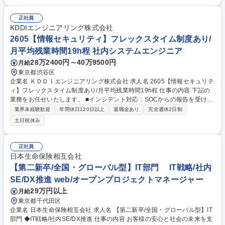
お任せします。 ＜主な業務内容＞ ・社内システム： 生産・売上管理等の
運用管理・マスタメンテナンス ・インフラ整備： PC・ネット・サーバー
等、IT環境の構築・整備 ・情報セキュリティ： 技術的な対策（システム
正社員
構築・監視）と組織的な安全対策 ・IT相談窓口：従業員からのITに関する
KDDIエンジニアリング株式会社
問い合わせ対応（ヘルプデスク） ・次世代の働き方改革：AIやRPAを業務
2605【情報セキュリティ】フレックスタイム制度あり/
効率化の企画・導入 募集職種 【情報システム部】『おみ～そなら、ハナ
月平均残業時間19h程 社内システムエンジニア
マルキ』のCMで有名！人気食品メーカー
28万2400円～40万9500円
月給
東京都渋谷区
企業名 ＫＤＤＩエンジニアリング株式会社 求人名 2605【情報セキュリテ
ィ】フレックスタイム制度あり/月平均残業時間19h程 仕事の内容 下記の
業務をお任せいたします。 ■インシデント対応：SOCからの報告を受けて
対応方針を決定し対応を主導(システム停止/復旧対応/原因究明/再発防止)
業界未経験歓迎
年間休日120日以上
退職金あり
完全週休2日制
■セキュリティ対策：サイバー攻撃を想定した物理的セキュリティ対策の
土日祝休み
実施 ■セキュリティログ常時監視：ログやアラートをリアルタイムで確認
し、不審な活動や潜在的な脅威を検出 ■脅威の分析とインシデントの検
知：ファイアウォール、IDS/IPS、EDRなどのセキュリティ機器やシステ
正社員
ムからログを収集・相関分析し、潜在的な脅威を可視化 ※勤務条件備考欄
日本生命保険相互会社
へ続く 募集職種 2605【情報セキュリティ】フレックスタイム制度あり/月
【第二新卒/全国・グローバル型】IT部門 IT戦略/社内
平均残業時間19h程
SE/DX推進 web/オープンプロジェクトマネージャー
29万円以上
月給
東京都千代田区
企業名 日本生命保険相互会社 求人名 【第二新卒/全国・グローバル型】IT
部門 ◆IT戦略/社内SE/DX推進 仕事の内容 お客様の安心と社会の未来を支