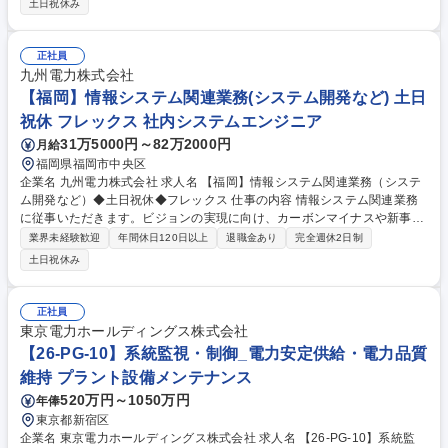
土日祝休み
方を支えるITシステムの設計/構築/運用保守■社内用IaaS/SaaS/Idpの設計/
構築/運用保守■社内用オンプレミスサーバーの設計・運用保守■拠点の構
築・増床に伴うIT設備の設計、構築、運用保守 ※当社の企業理念を実現す
正社員
るための社内環境づくり、つまり「チームワークあふれる“会社”を創る」
九州電力株式会社
ために「いつでも、どこでも、誰とでも、最高の仕事ができるITを提供す
【福岡】情報システム関連業務(システム開発など) 土日
る」をミッションとしています 募集職種 ■システムアドミニストレータ/
祝休 フレックス 社内システムエンジニア
社内SE/100人100通りのマッチングをITで支える
31万5000円～82万2000円
月給
福岡県福岡市中央区
企業名 九州電力株式会社 求人名 【福岡】情報システム関連業務（システ
ム開発など）◆土日祝休◆フレックス 仕事の内容 情報システム関連業務
に従事いただきます。ビジョンの実現に向け、カーボンマイナスや新事業
への進出など、私たちと共に新たなフィールドへ挑戦していただける仲間
業界未経験歓迎
年間休日120日以上
退職金あり
完全週休2日制
を歓迎します。 ・システム開発計画策定および企画 ・大規模システム開
土日祝休み
発プロジェクトの推進 ・IT戦略、ガバナンスに関する業務 ■変更の範囲：
会社の定める業務 募集職種 【福岡】情報システム関連業務（システム開
発など）◆土日祝休◆フレックス
正社員
東京電力ホールディングス株式会社
【26-PG-10】系統監視・制御_電力安定供給・電力品質
維持 プラント設備メンテナンス
520万円～1050万円
年俸
東京都新宿区
企業名 東京電力ホールディングス株式会社 求人名 【26-PG-10】系統監