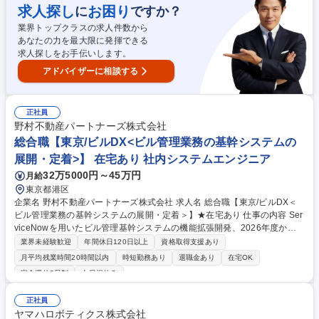
elineの運用・維持を中心として日本地域のサポートを行っており、今後機
求人探し
お困り
に
ですか？
能別の体制を敷き、機能ごとの支援、体制強化を図っていく予定です。グ
業界トップクラスの求人件数から
ローバルでは、エリア別、機能別に組織があり、連携を行っています。 募
あなたの力を最大限に発揮できる
集職種 SE03立川【社内SE】基幹系情報システムの立上・保守・運用 / 在
求人探しをお手伝いします。
宅勤務可◎
アドバイザーに相談する
正社員
野村不動産パートナーズ株式会社
総合職【東京/ビルDX<ビル管理業務の基幹システムの
展開・定着>】 在宅あり 社内システムエンジニア
32万5000円～45万円
月給
東京都港区
企業名 野村不動産パートナーズ株式会社 求人名 総合職【東京/ビルDX＜
ビル管理業務の基幹システムの展開・定着＞】★在宅あり 仕事の内容 Ser
viceNowを用いたビル管理基幹システムの機能拡張開発、2026年度から
の現場展開や業務移行、さらには効率的な保守体制および内製化基盤の構
業界未経験歓迎
年間休日120日以上
資格取得支援あり
築など、ビル部門のDXを牽引していただきます。 【業務詳細】各テーマ
月平均残業時間20時間以内
時短勤務あり
退職金あり
在宅OK
のミッションに対し、チームで役割分担し取組んでいただきます。※個々
完全週休2日制
土日祝休み
の強みや志向性に合わせて、最適なチームをアサインします。チーム跨ぎ
の稼働調整有。●【定型業務】N-BCX(ServiceNowで開発したビル管理業
正社員
務基幹システム)のユーザ側保守 ●【非定形業務】現場展開（トレーニン
ヤマハロボティクス株式会社
グ、データ移行支援、業務移行支援）/保守phaseにおけるミドル改修業務