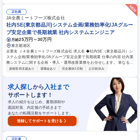
ク）・基幹システムの運用保守および改善提案・Microsoft 365（Exchang
e Online、Teams、SharePoint等）の運用管理・ベンダー、システム開発
正社員
会社との調整 募集職種 【大阪/情報システム部※メンバークラス】#プラ
JA全農ミートフーズ株式会社
イム上場化学メーカー/年休120日
社内SE(東京都品川)システム企画/業務効率化/JAグルー
プ安定企業で長期就業 社内システムエンジニア
25万円～30万円
月給
東京都港区
企業名 ＪＡ全農ミートフーズ株式会社 求人名 ◆社内SE（東京都品川）シ
ステム企画/業務効率化/JAグループ安定企業で長期就業 仕事の内容 社内業
務システムに関する企画・導入・運用改善業務をお任せします。 単なるシ
ステム運用ではなく、現場部門と連携しながら業務課題を整理し、要件定
資格取得支援あり
退職金あり
完全週休2日制
土日祝休み
義から導入・運用・定着まで一貫して推進していただきます。 現場業務を
理解し、課題を見つけ、関係部門を巻き込みながら改善を実現することが
ミッションです。 【詳細】■各部門へのヒアリングによる業務課題の把握
求人探し
入社まで
から
■業務フローの分析および改善提案■システム導入・改修に伴う要件整理、
サポートします！
要件定義■ベンダーとの折衝・進捗管理■システムテストおよび受入検証■
社内ユーザー向け操作教育・定着支援■マニュアル作成■システム運用・改
求人の紹介をはじめ、書類添削や
善活動■DX推進に向けた新技術の検討・活用 募集職種 ◆社内SE（東京都
面談対策、内定後の手続きまで
品川）システム企画/業務効率化/JAグループ安定企業で長期就業
あなたの転職活動をサポートします。
登録してサポートを受ける
正社員