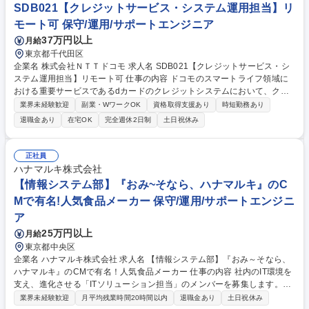
SDB021【クレジットサービス・システム運用担当】リ
モート可 保守/運用/サポートエンジニア
37万円以上
月給
東京都千代田区
企業名 株式会社ＮＴＴドコモ 求人名 SDB021【クレジットサービス・シ
ステム運用担当】リモート可 仕事の内容 ドコモのスマートライフ領域に
おける重要サービスであるdカードのクレジットシステムにおいて、クレ
ジットシステム運用業務を中心に下記業務をお任せします。 【具体的な業
業界未経験歓迎
副業・WワークOK
資格取得支援あり
時短勤務あり
務内容】 ■サービス/システム安定に向けた運用業務推進 ■サービス監視/R
退職金あり
在宅OK
完全週休2日制
土日祝休み
PAツールなどの活用によるプロアクティブな運用の実現 ■新規開発に伴う
運用設計～構築 ■社内外ステークホルダと連携した運用改善推進 等 募集
職種 SDB021【クレジットサービス・システム運用担当】リモート可
正社員
ハナマルキ株式会社
【情報システム部】『おみ~そなら、ハナマルキ』のC
Mで有名!人気食品メーカー 保守/運用/サポートエンジニ
ア
25万円以上
月給
東京都中央区
企業名 ハナマルキ株式会社 求人名 【情報システム部】『おみ～そなら、
ハナマルキ』のCMで有名！人気食品メーカー 仕事の内容 社内のIT環境を
支え、進化させる「ITソリューション担当」のメンバーを募集します。
「AIやITで未来の働き方をつくる」というモットーのもと、以下の役割を
業界未経験歓迎
月平均残業時間20時間以内
退職金あり
土日祝休み