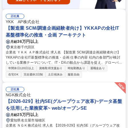
正社員
YKK AP株式会社
【製造業 SCM/調達企画経験者向け】YKKAPの全社IT
基盤標準化の推進・企画 アーキテクト
36万円以上
月給
東京都千代田区
企業名 ＹＫＫ ＡＰ株式会社 求人名 【製造業 SCM/調達企画経験者向け】
YKKAPの全社IT基盤標準化の推進・企画 仕事の内容 社内の各部門が検討
している業務テーマについて、IT・DXの観点から課題を捉え、グローバル
拠点を含めた社内の各領域におけるIT基盤の最適化を踏まえながら方針検
年間休日120日以上
資格取得支援あり
時短勤務あり
退職金あり
討を行い、具体要件に落とし込んでいただきます。 当社ではグローバルIT
在宅OK
完全週休2日制
土日祝休み
服装自由
本部(Global Information Technology)とTRI（Technology Risk & Innovati
on）統括部の大きく2つのIT関連組織がございます。 業務上の比較として
グローバルIT本部は個別性の高い部門要求・開発テーマに関して対応する
正社員
ことが多いですが、今回配属予定のTRI統括部では全社共通でのシステム
NGK株式会社
開発や基盤統一が必要な比較的大きなテーマが持ち込まれ、PJTとして対
【2026-029】社内SE(グループウェア改革)~データ基盤
応することがメインとなります。 募集職種 【製造業 SCM/調達企画経験者
を活用した業務変革~ web/オープンSE
向け】YKKAPの全社IT基盤標準化の推進・企画
25万円以上
月給
愛知県名古屋市瑞穂区
企業名 ＮＧＫ株式会社 求人名 【2026-029】社内SE（グループウェア改