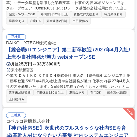
革）～データ基盤を活用した業務変革～ 仕事の内容 本ポジションでは、
グループウェア（Office365）およびデータ基盤の全社活用に向けた企
画・推進を担います。技術・サービスの調査・検証を行い、活用方針の策
副業・WワークOK
年間休日120日以上
資格取得支援あり
時短勤務あり
定、グループ全体への展開をリードしていただきます！ 【主業務】 ・新
退職金あり
在宅OK
完全週休2日制
土日祝休み
技術（グループウェア、データ基盤等）の調査および業務適用の検討 ・海
外グループ会社との連携を含めたグローバル展開支援 ・RFI/RFP作成、ベ
ンダー選定、プロジェクトマネジメント ・業務改善・自動化（PowerPlatf
正社員
orm等）やデータ活用の企画・提案 ・データ基盤を活用したデータ利活用
DAIKO XTECH株式会社
施策の検討・推進 募集職種 【2026-029】社内SE（グループウェア改
【総合職/ITエンジニア】第二新卒歓迎 /2027年4月入社/
革）～データ基盤を活用した業務変革～
上流や自社開発が魅力 web/オープンSE
25万円～33万3000円
月給
東京都新宿区
企業名 ＤＡＩＫＯ ＸＴＥＣＨ株式会社 求人名 【総合職/ITエンジニア】第
二新卒歓迎 /2027年4月入社/上流や自社開発が魅力 仕事の内容 27年4月入
社の方を募集いたします。SE経験1年程度から「もっと挑戦したい」とい
う意欲にこたえる環境です。手厚い新卒合同研修でマナーも含めた導入か
業界未経験歓迎
年間休日120日以上
退職金あり
在宅OK
完全週休2日制
ら実施、同期がいる環境で切磋琢磨しながら成長可能！ 【配属・業務】製
土日祝休み
造・流通等に向けた業務システムや自社開発パッケージ等の設計・構築を
担当。希望や経験にフィットする部署へ配属します。 【キャリア】まずは
設計や構築などからご担当いただき、4～5年でのリーダー昇格を目指して
正社員
いただきます。 【研修】4月から新卒と同一の合同研修を実施。基礎やマ
コベルコ建機株式会社
ナーから学び直せます。研修期間はたっぷり4か月間、さらに2年間のOJT
【神戸/社内SE】次世代のフルスタックな社内SEを育
あり！ 募集職種 【総合職/ITエンジニア】第二新卒歓迎 /2027年4月入社/
成/基幹人材になりたい方募集 社内システムエンジニア
上流や自社開発が魅力