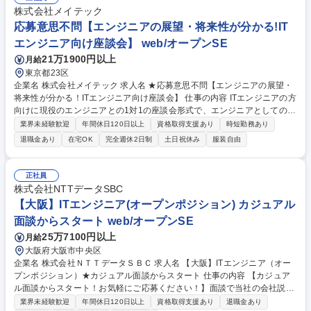
株式会社メイテック
応募意思不問【エンジニアの展望・将来性が分かる!IT
エンジニア向け座談会】 web/オープンSE
21万1900円以上
月給
東京都23区
企業名 株式会社メイテック 求人名 ★応募意思不問【エンジニアの展望・
将来性が分かる！ITエンジニア向け座談会】 仕事の内容 ITエンジニアの方
向けに現役のエンジニアとの1対1の座談会形式で、エンジニアとしての展
望や将来性についてなどのご相談を承ります。1300社以上のメーカーの
業界未経験歓迎
年間休日120日以上
資格取得支援あり
時短勤務あり
設計開発部門とつながりのあるメイテック グループで1974年の創業以来
退職金あり
在宅OK
完全週休2日制
土日祝休み
服装自由
培われたエンジニアのキャリアアップを支 援するノウハウを活かしたプロ
グラムです。現在当社で活躍するエンジニアが「メーカーと派遣の違い
は？」「他の技術派遣企業との違い」「給与や評価制度」など生の声をお
正社員
届けします。【参加者の声】「エンジニアとしてのやりがいや面白さを再
株式会社NTTデータSBC
確認できた」「技術派遣企業に対する疑問がクリアになった」「現役エン
【大阪】ITエンジニア(オープンポジション) カジュアル
ジニアの生の声を聞けたことで安心した」 募集職種 ★応募意思不問【エ
面談からスタート web/オープンSE
ンジニアの展望・将来性が分かる！ITエンジニア向け座談会】
25万7100円以上
月給
大阪府大阪市中央区
企業名 株式会社ＮＴＴデータＳＢＣ 求人名 【大阪】ITエンジニア（オー
プンポジション）★カジュアル面談からスタート 仕事の内容 【カジュア
ル面談からスタート！お気軽にご応募ください！】面談で当社の会社説明
やご経験のキャリアをヒアリングしながら、当社への理解を深めていただ
業界未経験歓迎
年間休日120日以上
資格取得支援あり
退職金あり