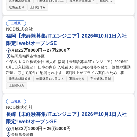
レーターをお任せいたします。 【業務内容詳細】 ■マシンオペレーショ
業界未経験歓迎
年間休日120日以上
資格取得支援あり
転勤なし
ン、監視、インシデント対応 ■システム開発に伴う運用受け入れ推進 ■改
退職金あり
土日祝休み
善活動、各種報告書作成 【業務の魅力】 ITILに基づいた大規模金融システ
ムの運用業務を担当することができます。 募集職種 F1-56【豊洲or三鷹/
金融システムの運用管理】★26歳以下限定未経験可★
正社員
NCD株式会社
福岡【未経験募集/ITエンジニア】2026年10月1日入社
限定! web/オープンSE
22万8000円～27万2000円
月給
福岡県福岡市博多区
企業名 ＮＣＤ株式会社 求人名 福岡【未経験募集/ITエンジニア】2026年1
0月1日入社限定！ 仕事の内容 入社後3ヶ月以内の研修を経て、適性や通勤
距離に応じて案件に配属されます。8割以上がプライム案件のため、将来
的には上流工程や要件定義に携わることができ、市場価値の高いエンジニ
業界未経験歓迎
年間休日120日以上
退職金あり
完全週休2日制
アになることが可能です。 ★未経験エンジニアを多数採用してきた実績あ
土日祝休み
る育成プログラムで安心/入社後のステップ（例）★ 1～3か月目：丁寧なI
T基礎研修で、「ITの基礎知識から現場で役立つ実践的なスキルを習得」 4
か月目以降：配属先でチームの一員として参画。運用補助業務に参加 1～
正社員
2年目：小規模機能の設計・開発・運用を担当 3年目以降：上流工程（要
NCD株式会社
件定義・設計）やチームリーダーに挑戦可能 募集職種 福岡【未経験募集/I
長崎【未経験募集/ITエンジニア】2026年10月1日入社
Tエンジニア】2026年10月1日入社限定！
限定! web/オープンSE
22万1000円～26万5000円
月給
長崎県長崎市