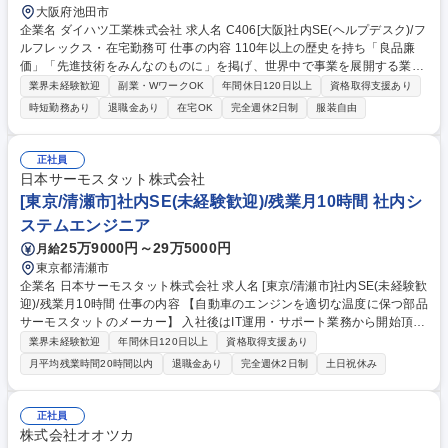
大阪府池田市
企業名 ダイハツ工業株式会社 求人名 C406[大阪]社内SE(ヘルプデスク)/フ
ルフレックス・在宅勤務可 仕事の内容 110年以上の歴史を持ち「良品廉
価」「先進技術をみんなのものに」を掲げ、世界中で事業を展開する業界
TOPシェアの自動車メーカーにて、社内SE(ヘルプデスクリーダー候補)を
業界未経験歓迎
副業・WワークOK
年間休日120日以上
資格取得支援あり
募集します。 【詳細】M365やBox、ネットワークなど社内ITインフラに
時短勤務あり
退職金あり
在宅OK
完全週休2日制
服装自由
関する問い合わせ対応・トラブルシューティングの仕組み化(マニュアル
作成やFAQ整備)を主導し、運用効率化を推進。メンバー育成やエスカレー
ション対応といったマネジメント業務を担いつつ、現場の声を吸い上げて
正社員
「インフラの維持・改善」に繋げる架け橋となります。将来的には、より
日本サーモスタット株式会社
上流のITインフラやオフィスツールの企画・実装PjTへステップアップで
[東京/清瀬市]社内SE(未経験歓迎)/残業月10時間 社内シ
きる可能性も有 募集職種 C406[大阪]社内SE(ヘルプデスク)/フルフレック
ステムエンジニア
ス・在宅勤務可
25万9000円～29万5000円
月給
東京都清瀬市
企業名 日本サーモスタット株式会社 求人名 [東京/清瀬市]社内SE(未経験歓
迎)/残業月10時間 仕事の内容 【自動車のエンジンを適切な温度に保つ部品
サーモスタットのメーカー】 入社後はIT運用・サポート業務から開始頂
き、現場理解を深めながら将来的には社内のIT環境の企画・改善業務に携
業界未経験歓迎
年間休日120日以上
資格取得支援あり
わって頂きます。 ■IT運用・サポート業務：PC・IT機器のセットアップ/管
月平均残業時間20時間以内
退職金あり
完全週休2日制
土日祝休み
理(キッティング)、社内問い合わせ対応(ヘルプデスク)、ソフトウェア導
入・運用(業務ツール等) 、業務運用サポート 、社内IT講習の実施等■IT環
境の企画・改善：社内システム・サーバーの構築・運用 (基幹システム・
正社員
仮想環境等)、業務効率化ツールの作成・改修及びプログラム対応(AS400/
株式会社オオツカ