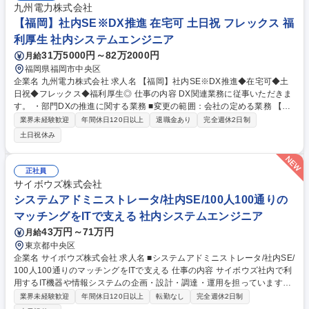
九州電力株式会社
【福岡】社内SE※DX推進 在宅可 土日祝 フレックス 福
利厚生 社内システムエンジニア
31万5000円～82万2000円
月給
福岡県福岡市中央区
企業名 九州電力株式会社 求人名 【福岡】社内SE※DX推進◆在宅可◆土
日祝◆フレックス◆福利厚生◎ 仕事の内容 DX関連業務に従事いただきま
す。 ・部門DXの推進に関する業務 ■変更の範囲：会社の定める業務 【成
長や挑戦を後押しする環境】個人の思い（Will）と九電グループのビジョ
業界未経験歓迎
年間休日120日以上
退職金あり
完全週休2日制
ンを結び付け、人と組織が共に成長しながら価値創出につなげていく人的
土日祝休み
資本経営を推進しています。事業を支える専門力の向上に加え、社員の自
律的な成長と学びを支援する教育・研修の充実、多様な人材が活躍できる
環境をつくるための人事評価・処遇制度の見直しなど、自律的な成長・挑
正社員
戦を支援する環境整備にも積極的に取り組んでいます。 募集職種 【福
サイボウズ株式会社
岡】社内SE※DX推進◆在宅可◆土日祝◆フレックス◆福利厚生◎
システムアドミニストレータ/社内SE/100人100通りの
マッチングをITで支える 社内システムエンジニア
43万円～71万円
月給
東京都中央区
企業名 サイボウズ株式会社 求人名 ■システムアドミニストレータ/社内SE/
100人100通りのマッチングをITで支える 仕事の内容 サイボウズ社内で利
用するIT機器や情報システムの企画・設計・調達・運用を担っています。
情報システムの設計、構築、運用保守及びセキュリティ対策等の導入提案
業界未経験歓迎
年間休日120日以上
転勤なし
完全週休2日制
や展開等のサービスを提供しています。 【業務内容】■サイボウズの働き