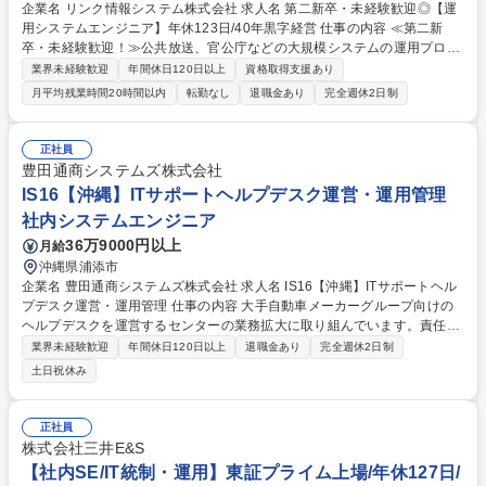
企業名 リンク情報システム株式会社 求人名 第二新卒・未経験歓迎◎【運
用システムエンジニア】年休123日/40年黒字経営 仕事の内容 ≪第二新
卒・未経験歓迎！≫公共放送、官公庁などの大規模システムの運用プロジ
ェクトにおいて、業務支援やデータ集計、運用・監視等の業務をお任せ。
業界未経験歓迎
年間休日120日以上
資格取得支援あり
将来的には運用エンジニアのリーダーなどを目指せます。 【入社後】技術
月平均残業時間20時間以内
転勤なし
退職金あり
完全週休2日制
スキルなどWEB研修を実施し基本情報技術者試験やLinuCレベル1取得な
どの取得を目指します。公共放送、官公庁などの大規模システムの運用プ
ロジェクトにおいて、業務支援やデータ集計、運用・保守等の業務に従事
正社員
していただきます。 経験やスキルを磨く中で、希望や適性について相談し
豊田通商システムズ株式会社
将来的には運用エンジニアのリーダー、インフラエンジニア、クラウドエ
IS16【沖縄】ITサポートヘルプデスク運営・運用管理
ンジニア等を目指していただきます。 募集職種 第二新卒・未経験歓迎◎
社内システムエンジニア
【運用システムエンジニア】年休123日/40年黒字経営
36万9000円以上
月給
沖縄県浦添市
企業名 豊田通商システムズ株式会社 求人名 IS16【沖縄】ITサポートヘル
プデスク運営・運用管理 仕事の内容 大手自動車メーカーグループ向けの
ヘルプデスクを運営するセンターの業務拡大に取り組んでいます。責任者
とともにセンター運営/業務拡大の取り組みをお願いします。 ■複数にわた
業界未経験歓迎
年間休日120日以上
退職金あり
完全週休2日制
る業務全体を俯瞰して、品質を管理 ■新規ヘルプデスクの立ち上げ推進 ■
土日祝休み
既存ヘルプデスクの改善推進 ■センターのリソース・採算の管理 ■将来の
センター構想（人、サービス）の検討、実現方法の検討 募集職種 IS16
【沖縄】ITサポートヘルプデスク運営・運用管理
正社員
株式会社三井E&S
【社内SE/IT統制・運用】東証プライム上場/年休127日/