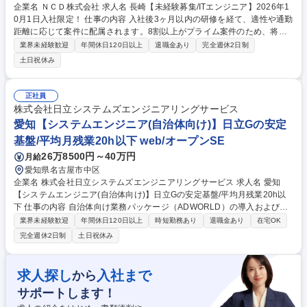
企業名 ＮＣＤ株式会社 求人名 長崎【未経験募集/ITエンジニア】2026年1
0月1日入社限定！ 仕事の内容 入社後3ヶ月以内の研修を経て、適性や通勤
距離に応じて案件に配属されます。8割以上がプライム案件のため、将来
的には上流工程や要件定義に携わることができ、市場価値の高いエンジニ
業界未経験歓迎
年間休日120日以上
退職金あり
完全週休2日制
アになることが可能です。 ★未経験エンジニアを多数採用してきた実績あ
土日祝休み
る育成プログラムで安心/入社後のステップ（例）★ 1～3か月目：丁寧なI
T基礎研修で、「ITの基礎知識から現場で役立つ実践的なスキルを習得」 4
か月目以降：配属先でチームの一員として参画。運用補助業務に参加 1～
正社員
2年目：小規模機能の設計・開発・運用を担当 3年目以降：上流工程（要
株式会社日立システムズエンジニアリングサービス
件定義・設計）やチームリーダーに挑戦可能 募集職種 長崎【未経験募集/I
愛知【システムエンジニア(自治体向け)】日立Gの安定
Tエンジニア】2026年10月1日入社限定！
基盤/平均月残業20h以下 web/オープンSE
26万8500円～40万円
月給
愛知県名古屋市中区
企業名 株式会社日立システムズエンジニアリングサービス 求人名 愛知
【システムエンジニア(自治体向け)】日立Gの安定基盤/平均月残業20h以
下 仕事の内容 自治体向け業務パッケージ（ADWORLD）の導入および運
用保守をご担当いただきます。ユーザーからの問い合わせ対応や、システ
業界未経験歓迎
年間休日120日以上
時短勤務あり
退職金あり
在宅OK
ム入れ替え時の要件定義・導入支援などをお任せします。 【業務内容】■
完全週休2日制
土日祝休み
日次、週次、月次、年次処理のサポート業務 ■自治体ユーザーからのシス
テムに関する問い合わせ対応 ■他社システムからADWORLDへの入れ替え
に伴うシステム説明 ■導入に向けた要件定義（顧客折衝、フロントSE業
求人探し
入社まで
から
務） ■導入後の操作方法や使い方の支援・レクチャー ■各種要望に対する
サポートします！
調整および保守・スポット案件対応 募集職種 愛知【システムエンジニア
(自治体向け)】日立Gの安定基盤/平均月残業20h以下