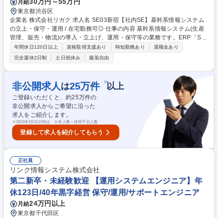
30万円～55万円
月給
東京都渋谷区
企業名 株式会社リガク 求人名 SE03新宿【社内SE】基幹系情報システム
の立上・保守・運用 / 在宅勤務可◎ 仕事の内容 基幹系情報システム(生産
管理、販売・物流)の導入・立上げ、運用・保守等の業務です。ERP「Syt
eLine(CSI10)」立ち上げ業務、周辺システムにおけるインターフェーズの
年間休日120日以上
資格取得支援あり
時短勤務あり
退職金あり
改善・保守などをご担当いただきます。 【情報システム部（生産管理シス
完全週休2日制
土日祝休み
服装自由
テム担当）】 主な機能として(1)戦略・企画、(2)システム開発・運用、(3)
ITインフラ環境の強化・整備があります。組織体制としては、本社ではSyt
elineの運用・維持を中心として日本地域のサポートを行っており、今後機
※
非公開求人
25
万件
は
以上
能別の体制を敷き、機能ごとの支援、体制強化を図っていく予定です。グ
ご登録いただくと、約
25
万件の
ローバルでは、エリア別、機能別に組織があり、連携を行っています。 募
非公開求人からご希望に沿った
集職種 SE03新宿【社内SE】基幹系情報システムの立上・保守・運用 / 在
求人をご紹介します。
宅勤務可◎
※
2026年3月31日時点 ※求人数＝採用予定人数
登録して求人を紹介してもらう
正社員
リンク情報システム株式会社
第二新卒・未経験歓迎 【運用システムエンジニア】年
休123日/40年黒字経営 保守/運用/サポートエンジニア
24万円以上
月給
東京都千代田区