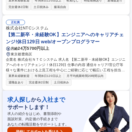
ながら、ユーザーファーストのプロダクト創りに伴走していただきます。
業界未経験歓迎
年間休日120日以上
転勤なし
時短勤務あり
退職金あり
■理想のUI/UXを形にする開発：企画の意図を汲み取り、デザイナーとタッ
完全週休2日制
土日祝休み
服装自由
グを組んで、サイト内のデザイン・操作性を高品質なコーディングで使い
やすく改善します。■フロントエンドのモダン化・環境整備：生成AIを駆
使した効率的なリファクタリングや、レガシーコードからの脱却、開発環
正社員
境の最新化を推進。既存システムの運用保守から、モダンなフロントエン
株式会社NTCシステム
ドへのリプレイス・新機能実装まで幅広くコミットして頂きます。 募集職
【第二新卒・未経験OK】エンジニアへのキャリアチェ
種 【フロントエンドエンジニア】ブックライブ運営/TOPPANグループ/リ
ンジ!休日129日 web/オープンプログラマー
モート可
24万5700円以上
月給
東京都豊島区
企業名 株式会社ＮＴＣシステム 求人名 【第二新卒・未経験OK】エンジニ
アへのキャリアチェンジ！休日129日 仕事の内容 通信キャリア/官公庁等
様々な案件における上流工程を中心にご経験に応じて幅広い工程を担当い
ただきます。 【魅力】 ■担当いただくフェーズは経験に合わせて様々です
業界未経験歓迎
年間休日120日以上
月平均残業時間20時間以内
が上流の業務にも携わっていただきます。顧客折衝経験や業務知識も習得
退職金あり
完全週休2日制
土日祝休み
できます。 ■期間は1年～10年以上の大規模長期案件が中心となります。
大きい業務 では10年/50名規模での開発となりますが、開発メンバはロー
テーション を行うので、様々な業務に係わる事が可能です。 募集職種
求人探し
入社まで
から
【第二新卒・未経験OK】エンジニアへのキャリアチェンジ！休日129日
サポートします！
求人の紹介をはじめ、書類添削や
面談対策、内定後の手続きまで
あなたの転職活動をサポートします。
登録してサポートを受ける