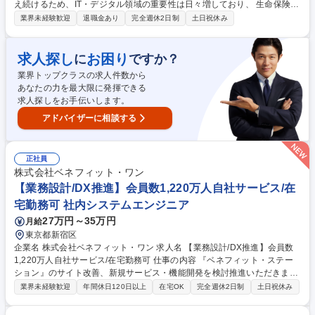
え続けるため、IT・デジタル領域の重要性は日々増しており、 生命保険は
もちろんのこと、資産運用や海外事業など、あらゆる部署にITの活躍フィ
業界未経験歓迎
退職金あり
完全週休2日制
土日祝休み
ールドがあります。 【業務詳細】 本ポジションでは、IT部門にて保険・
年金・資産運用等のIT企画・設計・開発業務に従事いただきます。システ
ム開発プロジェクトにおいて、ユーザーサイドとして開発マネジメントや
求人探し
お困り
に
ですか？
要件定義、UATを担当。将来的には、大規模プロジェクトのPMや全社ITの
業界トップクラスの求人件数から
企画・管理、DX推進といった職務も担っていただきます。 募集職種 【第
あなたの力を最大限に発揮できる
二新卒/全国・グローバル型】IT部門 ◆IT戦略/社内SE/DX推進
求人探しをお手伝いします。
アドバイザーに相談する
正社員
株式会社ベネフィット・ワン
【業務設計/DX推進】会員数1,220万人自社サービス/在
宅勤務可 社内システムエンジニア
27万円～35万円
月給
東京都新宿区
企業名 株式会社ベネフィット・ワン 求人名 【業務設計/DX推進】会員数
1,220万人自社サービス/在宅勤務可 仕事の内容 『ベネフィット・ステー
ション』のサイト改善、新規サービス・機能開発を検討推進いただきま
す。現在、さまざまなプロジェクトが稼働しており、それらを率先して進
業界未経験歓迎
年間休日120日以上
在宅OK
完全週休2日制
土日祝休み
めていく推進力が求められるポジションです。 【詳細】■新機能、新サー
ビスにおける運用設計、システム要求整理(要求書・業務フロー作成)■既存