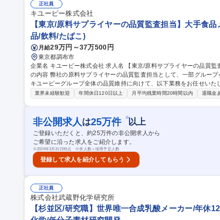
質管理)】手当充実/フルフレックス制度
正社員
キユーピー株式会社
【東京/原料サプライヤーの品質監査担当】大手食品メ
品/飲料/たばこ)
29万円～37万500円
月給
東京都調布市
企業名 キユーピー株式会社 求人名 【東京/原料サプライヤーの品質監査担当】大手食品メーカー/在宅勤務可 仕事
の内容 弊社の原料サプライヤーの品質監査担当として、一部グルー
キユーピーグループ全体の品質維持に向けて、以下業務をお任せいたします。 ■原材料の品質基準策定
ライヤーに対する監査実務 ■原料不良の有効性確認および改善の対応や
業界未経験歓迎
年間休日120日以上
月平均残業時間20時間以内
退職金
査業務の経験を積んでいただき、他の品質保証の経験を積んでいただ
を担っていただける方を希望いたします。 募集職種 【東京/原料サプライヤーの品質監査担当】大手食品メーカ
ー/在宅勤務可
※
非公開求人
25
万件
は
以上
ご登録いただくと、約
25
万件の非公開求人から
ご希望に沿った求人をご紹介します。
※
2026年3月31日時点 ※求人数＝採用予定人数
登録して求人を紹介してもらう
正社員
株式会社武蔵野化学研究所
【杉並区/研究職】世界唯一合成乳酸メーカー/年休12