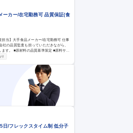
ーカー/在宅勤務可 品質保証(食
プ会社の品質監査も担っていただきながら、
 ■原料サプ
原料の危害分析 ■グループ原料管理 等 監
あり
きます。将来的にはリーダークラスで業務
5日/フレックスタイム制 低分子