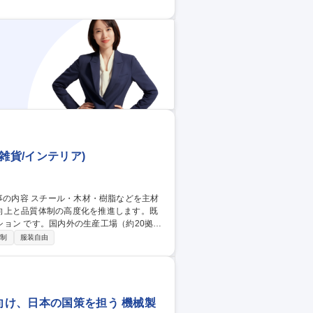
安全、化学物質管理などの各委員会の運営
ける
/雑貨/インテリア)
向上と品質体制の高度化を推進します。既
（約20拠
原因分析と対策立案、新製品開発時の評
日制
服装自由
質基準整備や製造品質の改善などを担当。
保証リ
省向け、日本の国策を担う 機械製