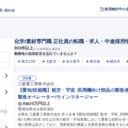
採用検討中の
問い合わせ
化学/素材専門職 正社員の転職・求人・中途採用
903
件以上
1
〜
100
件目を表示中
勤務地の追加設定を忘れていませんか？
東京23区
大阪市
名古屋市
東京都
横浜市
正社員
三菱重工業株式会社
【愛知/技能職】航空・宇宙_民間機向け部品の製造(
製造オペレーター/ラインマネージャー
26万円以上
月給
愛知県名古屋市港区
ア
企業名 三菱重工業株式会社 求人名 ■【愛知/技能職】航空・宇宙_民間機向け部品の製造(機械加工・表面処理・塗
装) 仕事の内容 当社は日本の航空・宇宙産業において重要な役割を担っているメーカーの一つです。民間航空機市
場の需要は拡大しており、増産体制の構築と生産性改善を推進するた