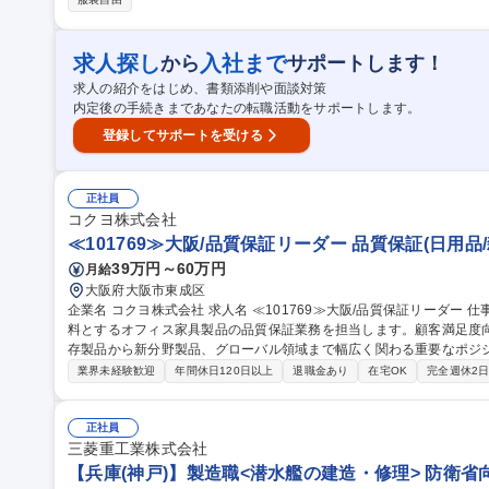
本部と連携しながら、技術行政組織の事務局として、技術法規や製品
および不適合の改善などに、技術者とともに対応し改善を実施します。 募集職種 【大阪/門真】研究開発にお
技術管理
求人探し
入社まで
から
サポートします！
求人の紹介をはじめ、書類添削や面談対策
内定後の手続きまであなたの転職活動をサポートします。
登録してサポートを受ける
正社員
コクヨ株式会社
≪101769≫大阪/品質保証リーダー 品質保証(日用品
39万円～60万円
月給
大阪府大阪市東成区
企業名 コクヨ株式会社 求人名 ≪101769≫大阪/品質保証リーダー 仕事の内容 スチール・木材・樹脂などを主材
料とするオフィス家具製品の品質保証業務を担当します。顧客満足度
存製品から新分野製品、グローバル領域まで幅広く関わる重要なポジション です。国内外の生産工場
点）に対する品質監査・改善指導、顧客クレーム対応、不具合事象の
業界未経験歓迎
年間休日120日以上
退職金あり
在宅OK
完全週休2
価・リスクチェック、品質規格の整備・見直し・運用、海外拠点の品
将来的には品質保証チームのグループリーダーとして活躍いただきます。 募集職種 ≪101769≫大阪/品質
ーダー
正社員
三菱重工業株式会社
【兵庫(神戸)】製造職<潜水艦の建造・修理> 防衛