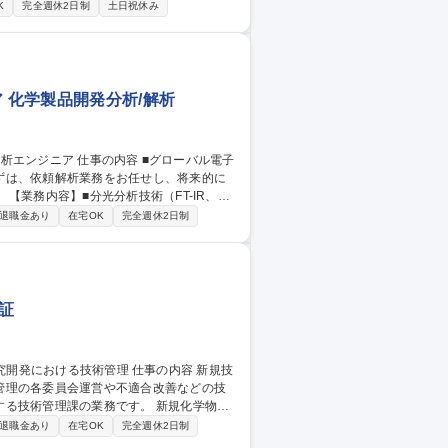
への化学物質登録等の対■各国輸入実績数量の集計
K
完全週休2日制
土日祝休み
物質管理システムの維持管理 【魅力・キャ
には専門職の極みだけでなく海外拠点や他
 化学製品開発分析/解析
ずは、依頼解析業務をお任せし、将来的に
Ra
解析技術（GC、GC/MS、LC、LC/M
退職金あり
在宅OK
完全週休2日制
価・解析業務 【組織ミッション】■評価解析技
マップを整備し、顧客に貢献できる「見えな
証
管理の各委員会運営や不適合改善などの技
理課の業務です。 新規化学物質
多い法規制や技術コンプラへの対応、開発
退職金あり
在宅OK
完全週休2日制
の設計開発部門や上位組織であるPID技術