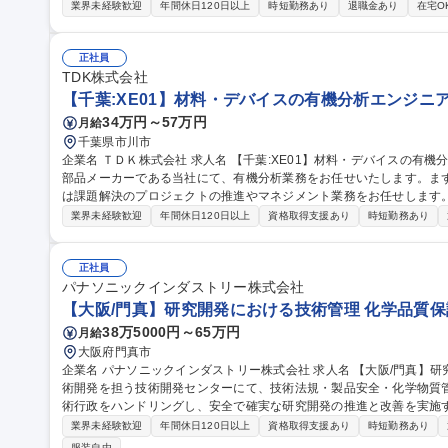
【業務詳細】■各国REACH(EU, UK, トルコ, 中国, 韓国, 台湾)
業界未経験歓迎
年間休日120日以上
時短勤務あり
退職金あり
在宅O
および法適合状況の確認■外部コンサルタントとの連絡窓口業務■化学
リア】部門内に研究・製造・販売・サプライチェーンを擁し、将来的
部門のマネジャーなど柔軟なキャリア形成が可能です。 募集職種 PA【東京/製品安全担当(海外化学物質規制対
正社員
応)】手当充実/フレックス
TDK株式会社
【千葉:XE01】材料・デバイスの有機分析エンジニア
34万円～57万円
月給
千葉県市川市
企業名 ＴＤＫ株式会社 求人名 【千葉:XE01】材料・デバイスの有機分析エンジニア 仕事の内容 ■グローバル電子
部品メーカーである当社にて、有機分析業務をお任せいたします。ま
は課題解決のプロジェクトの推進やマネジメント業務をお任せします。 【業務内容】■分光分析技術（FT-IR、
man等）を用いたTDK全社の材料・デバイスの評価・解析業務 ■有機構造
業界未経験歓迎
年間休日120日以上
資格取得支援あり
時短勤務あり
S、NMR、ToF-SIMS等）を用いたTDK全社の材料・デバイスの評
術を用いて顧客をサポートする。 ■評価解析のベンチマーク/ロード
いものを見えるようにする」先端技術を開発する。 募集職種 【千葉:XE01】材料・デバイスの有機分析エンジニ
正社員
ア
パナソニックインダストリー株式会社
【大阪/門真】研究開発における技術管理 化学品質保
38万5000円～65万円
月給
大阪府門真市
企業名 パナソニックインダストリー株式会社 求人名 【大阪/門真】研究開発における技術管理 仕事の内容 新規技
術開発を担う技術開発センターにて、技術法規・製品安全・化学物質
術行政をハンドリングし、安全で確実な研究開発の推進と改善を実施する技術管
や試作評価設備を扱い不定形作業が中心となる環境において、変化の
業界未経験歓迎
年間休日120日以上
資格取得支援あり
時短勤務あり
進捗の管理など技術行政の管理機能強化を担います。具体的には各BU
服装自由