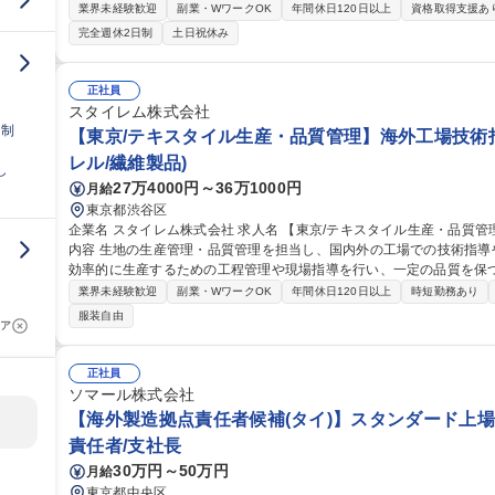
ます。 ※下記いずれかの専門工程をお任せ致します。 ■機械加工：超大型NC工作機械を用い、航空宇宙特有の
業界未経験歓迎
副業・WワークOK
年間休日120日以上
資格取得支援あ
「難削材」をミクロン単位で精密加工します。■表面加工：航空機専
完全週休2日制
土日祝休み
境から守るコーティングを施します。■塗装：航空機専用の塗料やス
す。■塑性加工・熱処理：大型プレス機での精密な曲げ加工や、大型炉での熱処理を
知/技能職】航空・宇宙_民間機向け部品の製造(機械加工・表面処理・
正社員
スタイレム株式会社
日制
【東京/テキスタイル生産・品質管理】海外工場技術指
レル/繊維製品)
し
27万4000円～36万1000円
月給
東京都渋谷区
企業名 スタイレム株式会社 求人名 【東京/テキスタイル生産・品質管理】海外工場技術指導/ベテラン歓迎 仕事の
内容 生地の生産管理・品質管理を担当し、国内外の工場での技術指
効率的に生産するための工程管理や現場指導を行い、一定の品質を保つため
には】生地の生産管理、品質管理、品質改善、工程管理を担当。海外
業界未経験歓迎
副業・WワークOK
年間休日120日以上
時短勤務あり
タイなど）での技術指導も行います。【業務内容】工場での温度管理
服装自由
ア
原因分析と改善策の提案、現地スタッフへの技術指導などを通じて、高
集職種 【東京/テキスタイル生産・品質管理】海外工場技術指導/ベテ
正社員
ソマール株式会社
【海外製造拠点責任者候補(タイ)】スタンダード上場
責任者/支社長
30万円～50万円
月給
東京都中央区