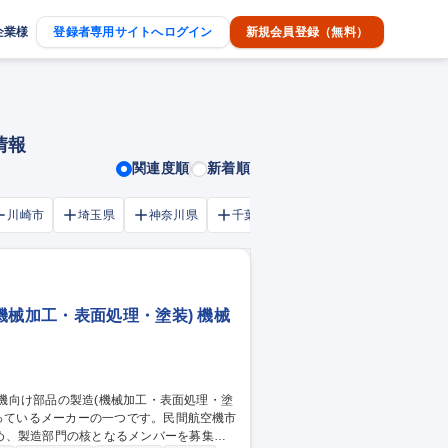
企業様
登録者専用サイトへログイン
新規会員登録（無料）
情報
関連度順
新着順
川崎市
埼玉県
神奈川県
千葉市
大阪府
千葉県
機械加工・表面処理・塗装) 機械
め、製造部門の核となるメンバーを募集し