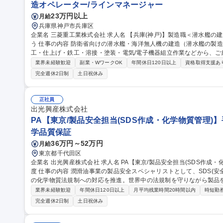
造オペレーター/ラインマネージャー
23万円以上
月給
兵庫県神戸市兵庫区
企業名 三菱重工業株式会社 求人名 【兵庫(神戸)】製造職＜潜水艦の建造・修理＞★防衛省向け、日本の国策を担
う 仕事の内容 防衛省向けの潜水艦・海洋無人機の建造（潜水艦の製造のこと。修理等も含む）において、機械加
工・仕上げ・鉄工・溶接・塗装・電気/電子機器組立作業などから、ご経
細】三菱重工は世界的にもトップクラスと言われる日本の潜水艦を一
業界未経験歓迎
副業・WワークOK
年間休日120日以上
資格取得支援あ
う立地において潜水艦は、自衛隊装備品の中でも重要度の高い国防最
完全週休2日制
土日祝休み
れる海洋無人機（機雷及び機雷の探知を行う水中自動制御機器）はこ
初期から関わることができる非常にやりがいのあるフェーズになっています。 募集職種 【兵庫(神戸
潜水艦の建造・修理＞★防衛省向け、日本の国策を担う
正社員
出光興産株式会社
PA【東京/製品安全担当(SDS作成・化学物質管理)
学品質保証
36万円～52万円
月給
東京都千代田区
企業名 出光興産株式会社 求人名 PA【東京/製品安全担当(SDS作成・化学物質管理)】手当充実/フルフレックス制
度 仕事の内容 潤滑油事業の製品安全スペシャリストとして、SDS(安全データシート)の作成・管理や、世界各国
の化学物質法規制への対応を推進。世界中の法規制を守りながら製品
ます。 【業務詳細】(1)製品SDSの作成、維持管理(2)原材料SDSの管理とデータベースへの反映(3)製品安全シス
業界未経験歓迎
年間休日120日以上
月平均残業時間20時間以内
時短勤
テム、データベースの維持管理(4)各国の化学物質管理法規制への対応
完全週休2日制
土日祝休み
一貫して部門内に有しており、成長に伴い様々な職務に挑戦可能です
ー、コーポレート部門へのキャリアパスも描ける環境です。 募集職種 PA【東京/製品安全担当(SDS作成・化学物