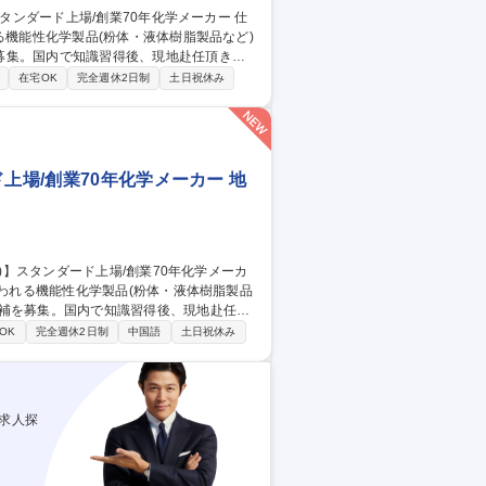
る機能性化学製品(粉体・液体樹脂製品など)
募集。国内で知識習得後、現地赴任頂きま
在宅OK
完全週休2日制
土日祝休み
本本社の方針に基づく現地経営の推進 ■品質
事の魅力】右肩上がりの成長を続ける海外拠
て手腕を発揮できます。 募集職種
ーカー
上場/創業70年化学メーカー 地
候補を募集。国内で知識習得後、現地赴任頂
OK
完全週休2日制
中国語
土日祝休み
■日本本社の方針に基づく現地経営の推進 ■
【仕事の魅力】右肩上がりの成長を続ける海
として手腕を発揮できます。 募集職
年化学メーカー
求人探