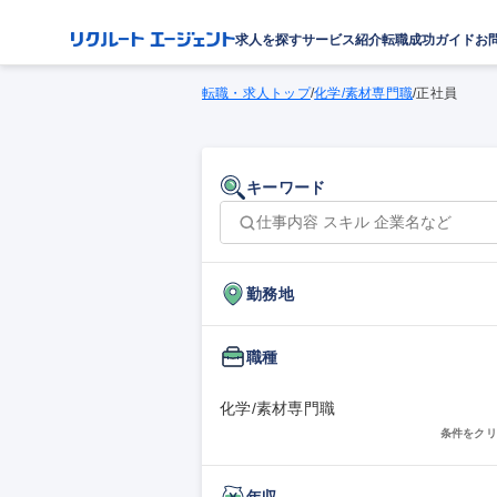
求人を探す
サービス紹介
転職成功ガイド
お
転職・求人トップ
/
化学/素材専門職
/
正社員
キーワード
勤務地
職種
化学/素材専門職
条件をクリ
年収