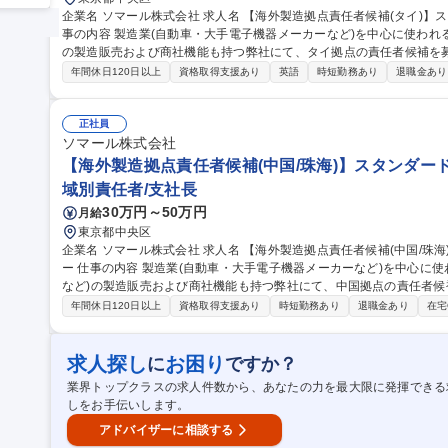
企業名 ソマール株式会社 求人名 【海外製造拠点責任者候補(タイ)】スタンダード上場/創業70年化学メーカー 仕
事の内容 製造業(自動車・大手電子機器メーカーなど)を中心に使われ
の製造販売および商社機能も持つ弊社にて、タイ拠点の責任者候補を
す。 現地で現在の拠点長から業務引継ぎを実施。約50名の工場や営業の管理を通じ事業成長を牽引します。■工
年間休日120日以上
資格取得支援あり
英語
時短勤務あり
退職金あり
場管理および営業拠点の業務管理 ■現地スタッフのマネジメント ■日
向上や製造効率の改善施策の実行 ■現トップからの業務引継ぎ 【仕
点の経営を担う、裁量の大きなポジションです。経験を活かして拠点長とし
正社員
【海外製造拠点責任者候補(タイ)】スタンダード上場/創業70年化学メ
ソマール株式会社
【海外製造拠点責任者候補(中国/珠海)】スタンダード
域別責任者/支社長
30万円～50万円
月給
東京都中央区
企業名 ソマール株式会社 求人名 【海外製造拠点責任者候補(中国/珠海)】スタンダード上場/創業70年化学メーカ
ー 仕事の内容 製造業(自動車・大手電子機器メーカーなど)を中心に使われる機能性化学製品(粉体・液体樹脂製品
など)の製造販売および商社機能も持つ弊社にて、中国拠点の責任者
きます。 現地で現在の拠点長から業務引継ぎを実施。約50名の工場や営業の管理を通じ事業成長を牽引します。
年間休日120日以上
資格取得支援あり
時短勤務あり
退職金あり
在宅
■工場管理および営業拠点の業務管理 ■現地スタッフのマネジメント 
品質向上や製造効率の改善施策の実行 ■現トップからの業務引継ぎ 
外拠点の経営を担う、裁量の大きなポジションです。経験を活かして拠点長
求人探し
お困り
に
ですか？
種 【海外製造拠点責任者候補(中国/珠海)】スタンダード上場/創業70
業界トップクラスの求人件数から、あなたの力を最大限に発揮できる
しをお手伝いします。
アドバイザーに相談する