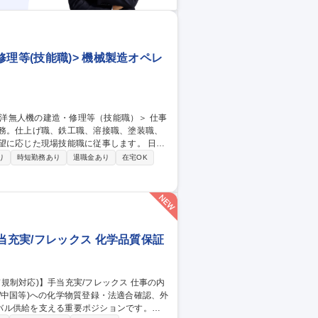
理等(技能職)> 機械製造オペレ
業務。仕上げ職、鉄工職、溶接職、塗装職、
に応じた現場技能職に従事します。 日本
携わります。 (1)仕上げ・鉄工・溶接・
り
時短勤務あり
退職金あり
在宅OK
電気系統の配線や機器設置 (3)設備保全・クレ
兵庫(神戸)】製造
当充実/フレックス 化学品質保証
K/中国等)への化学物質登録・法適合確認、外
バル供給を支える重要ポジションです。