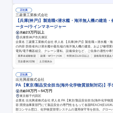
正社員
三菱重工業株式会社
【兵庫(神戸)】製造職<潜水艦・海洋無人機の建造・修
ーター/ラインマネージャー
23万円以上
月給
兵庫県神戸市兵庫区
企業名 三菱重工業株式会社 求人名 【兵庫(神戸)】製造職＜潜水艦・海洋無人機の建造・修理等（技能職）＞ 仕事
の内容 防衛省向け潜水艦や最先端の海洋無人機の建造、および修理
電気/電子機器組立、クレーン運転、設備保全など、ご自身の適性や希望
のトップクラスの性能を誇る潜水艦の建造から試運転、修理まで一貫して
業界未経験歓迎
副業・WワークOK
年間休日120日以上
資格取得支援あ
塗装:部品の最終調整や溶接、外板塗装 (2)電気/電子機器組立:艦内の
完全週休2日制
土日祝休み
ーン運転:工場の製造ラインメンテナンス等 (4)足場職：足場の組立・解体・変更等 募集職種 【
職＜潜水艦・海洋無人機の建造・修理等（技能職）＞
正社員
出光興産株式会社
PA【東京/製品安全担当(海外化学物質規制対応)】手
38万円～54万円
月給
東京都千代田区
企業名 出光興産株式会社 求人名 PA【東京/製品安全担当(海外化学物質規制対応)】手当充実/フレックス 仕事の内
容 潤滑油事業部門にて製品安全の専門性をもって各国REACH(EU/U
部コンサル窓口、化学物質管理システムの運用保守等を担当。グロー