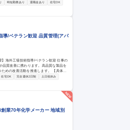
り
時短勤務あり
退職金あり
在宅OK
用の特殊な化学薬品を用い、機体を過酷な環
プレーガンなど用い、機体の塗装を行いま
担当します。 募集職種 ■【愛
塗装)
導/ベテラン歓迎 品質管理(アパ
導や品質改善に携わります。高品質な製品を
の改善活動を推進します。 【具体的
工場（インドネシア、インド、ベトナム、
在宅OK
完全週休2日制
土日祝休み
や工程管理の指導、品質にムラが出た際の
品質な製品の安定生産を実現します。 募
ラン歓迎
/創業70年化学メーカー 地域別