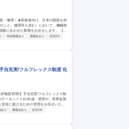
験に合わせた業務をお任せします。 【詳
手に担っています。海に囲まれた日本とい
り
時短勤務あり
退職金あり
在宅OK
前線の分野であり、また今後伸長が予想さ
れから開発段階、という事業のため、事業
)】製造職＜
】手当充実/フルフレックス制度 化
を安全に届けるための管理をお任せいたし
務あり
退職金あり
在宅OK
 ※潤滑油事業は研究から製造、販売までを
。将来的に海外拠点の専門職やマネージャ