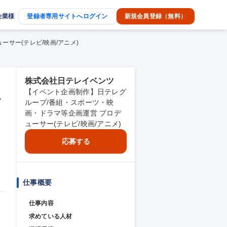
企業様
登録者専用サイトへログイン
新規会員登録（無料）
サー(テレビ/映画/アニメ)
株式会社日テレイベンツ
【イベント企画制作】日テレグ
プ
ループ/番組・スポーツ・映
画・ドラマ等企画運営 プロデ
ューサー(テレビ/映画/アニメ)
応募する
仕事概要
仕事内容
求めている人材