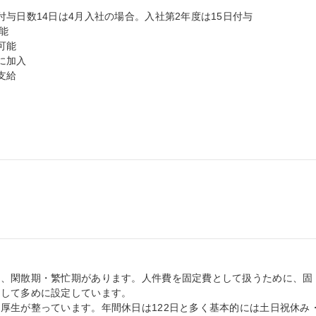
与日数14日は4月入社の場合。入社第2年度は15日付与

能

能

加入

給

て、閑散期・繁忙期があります。人件費を固定費として扱うために、固
して多めに設定しています。

厚生が整っています。年間休日は122日と多く基本的には土日祝休み