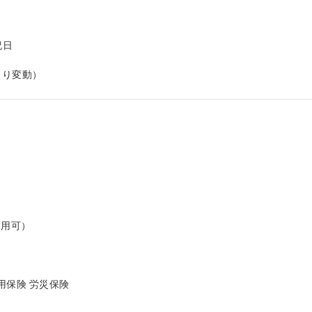
日

より変動）
用可）

保険 労災保険
