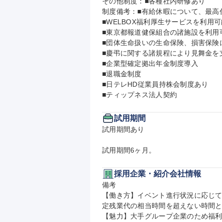
その他制度：■各種社内研修あり

制度備考：■有給休暇について、最高付
■WELBOX福利厚生サービスを利用可
■東京都報道健保組合の諸施設を利用可
■団体生命扱いの生命保険、損害保険に
■慶弔に関する諸規程により見舞金を支
■企業型確定拠出年金制度導入

■退職金制度

■日テレHD従業員持株会制度あり

■ティップネス法人契約
試用期間
試用期間あり

試用期間6ヶ月。
採用企業・紹介会社情報
備考

【働き方】イベント進行状況に応じ
定残業代の相当時間を超えない時間と
【魅力】大手グループ企業のため福利