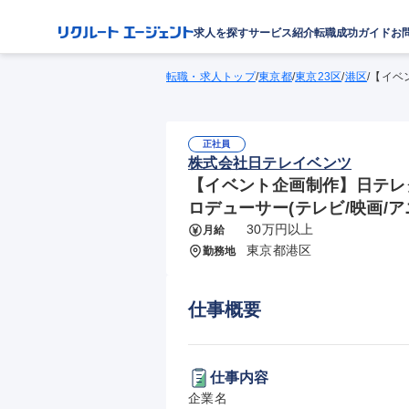
求人を探す
サービス紹介
転職成功ガイド
お
転職・求人トップ
/
東京都
/
東京23区
/
港区
/
【イベ
正社員
株式会社日テレイベンツ
【イベント企画制作】日テレ
ロデューサー(テレビ/映画/ア
30万円以上
月給
東京都港区
勤務地
仕事概要
仕事内容
企業名
