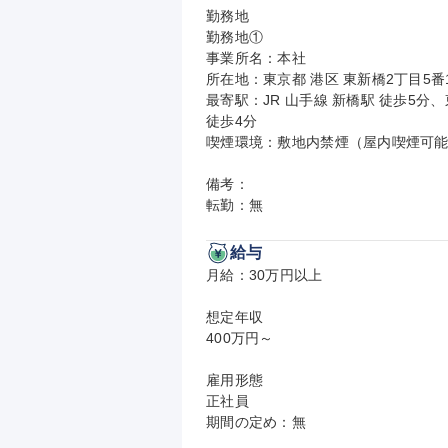
勤務地

勤務地①

事業所名：本社

所在地：東京都 港区 東新橋2丁目5番1
最寄駅：JR 山手線 新橋駅 徒歩5分
徒歩4分

喫煙環境：敷地内禁煙（屋内喫煙可能
備考：

転勤：無
給与
月給：30万円以上

想定年収

400万円～

雇用形態

正社員

期間の定め：無
