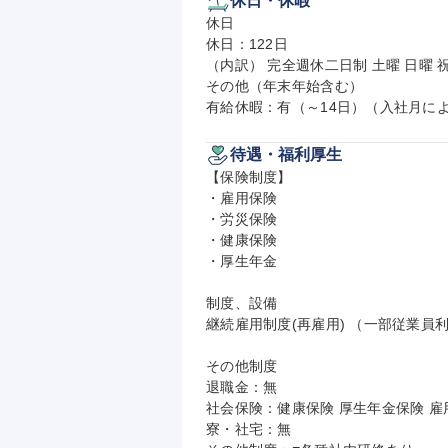
休日・休暇
休日

休日：122日

（内訳） 完全週休二日制 土曜 日曜 祝
その他（年末年始含む）

有給休暇：有（～14日）（入社月に
待遇・福利厚生
【保険制度】

・雇用保険

・労災保険

・健康保険

・厚生年金

制度、設備

継続雇用制度(再雇用) （一部従業員利
その他制度

退職金：無

社会保険：健康保険 厚生年金保険 雇用
寮・社宅：無
