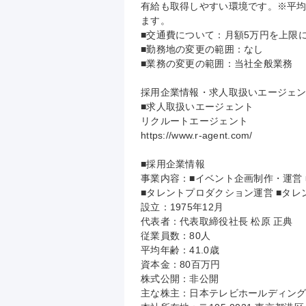
有給も取得しやすい環境です。※平均
ます。

■交通費について：月額5万円を上限に
■勤務地の変更の範囲：なし

■業務の変更の範囲：当社全般業務

採用企業情報・求人取扱いエージェン
■求人取扱いエージェント

リクルートエージェント

https://www.r-agent.com/

■採用企業情報

事業内容：■イベント企画制作・運営 
■タレントプロダクション運営 ■タレ
設立：1975年12月

代表者：代表取締役社長 松原 正典

従業員数：80人

平均年齢：41.0歳

資本金：80百万円

株式公開：非公開

主な株主：日本テレビホールディングス株