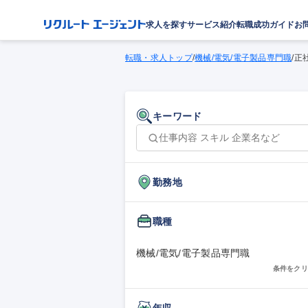
求人を探す
サービス紹介
転職成功ガイド
お
転職・求人トップ
/
機械/電気/電子製品専門職
/
正
キーワード
勤務地
職種
機械/電気/電子製品専門職
条件をクリ
年収