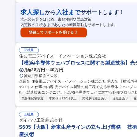
工程で使用されるプロセス材料や半導体材料のカラーレジストを製造
加え、米国や欧州など全世界に広大な開発・製造基板・販売網を保有しております。 募集職種
求人探し
入社まで
から
サポートします！
ーター(薬液生産)】半導体業界にチャレンジ希望者を歓迎
求人の紹介をはじめ、書類添削や面談対策
内定後の手続きまであなたの転職活動をサポートします。
登録してサポートを受ける
正社員
住友電工デバイス・イノベーション株式会社
【横浜/半導体ウェハプロセスに関する製造技術】光デ
28万円～40万円
月給
神奈川県横浜市栄区
企業名 住友電工デバイス・イノベーション株式会社 求人名 【横浜/半導体ウェハプロセスに関する製造技術】光
デバイス 仕事の内容 光デバイス製造の前工程である半導体ウェハプロセス(フォトリソ、エッチング、成膜等)を
担う製造技術エンジニア。化合物半導体ウェハに対する各種プロセス技
半導体ウェハプロセス（フォトリソ、エッチング、成膜、CMP等）の
業界未経験歓迎
年間休日120日以上
資格取得支援あり
退職金あり
在
善、不具合対策 ・製造装置の改善・新規導入対応 ・プロセス開発部
確立 募集職種 【横浜/半導体ウェハプロセスに関する製造技術】光デ
正社員
ダイハツ工業株式会社
S605【大阪】新車生産ラインの立ち上げ業務 技術
産技術