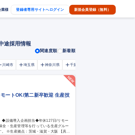
企業様
登録者専用サイトへログイン
新規会員登録（無料）
・中途採用情報
関連度順
新着順
川崎市
埼玉県
神奈川県
千葉市
大阪府
千葉県
リモートOK/第二新卒歓迎 生産技
※生産拠点：茨城・滋賀・大阪 【具体