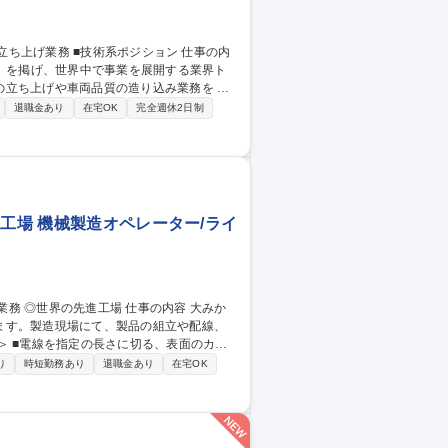
に」を掲げ、世界中で事業を展開する業界ト
立ち上げや車両品質の造り込み業務を 担
成やシミュレーション、工場での実機を用
退職金あり
在宅OK
完全週休2日制
終工程を担うポジションです。 【必須】■
ける寸法や公差の調整 ■設備据え付けと実機
生産ライ
工場 機械製造オペレーター/ライ
ます。製造現場にて、製品の組立や配線、
 ■電線に番号やラベルを付ける作業（配線の
り
時短勤務あり
退職金あり
在宅OK
で、未経験の方でも安心して始められま
者採用/茨