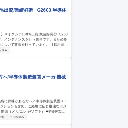
出資/業績好調 _G2603 半導体
いて支援を行っています。 【採用背
設備投資を伴う生産規模の拡大を推し進め
祝休み
動力インフラの安定供給および設備の運転
へ/半導体製造装置メーカ 機械
/精密加工ツール/プリント実装基板） ■社
日制
土日祝休み
の結果、準社員(正社員登用制度あり/想定年