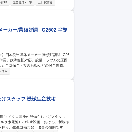
省人設備などの検討・紹介・導入／新設備
宅OK
完全週休2日制
土日祝休み
川駅/生産技術】
カー/業績好調 _G2602 半導
した予防保全・改善活動などの保全業務全
祝休み
スを最適化し、品質改善とコストダウンを両
ために、幅広い発想を持ち、挑戦を恐れず
上げスタッフ 機械生産技術
ッケル水素電池）の生産設備における、新規導
を操り、生産設備開発・改善の役割です。