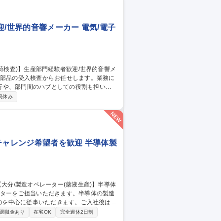
/世界的音響メーカー 電気/電子
行や、部門間のハブとしての役割も担いま
祝休み
ンテナンス ■不具合発生時の品質判断、社内
検査成績書の内容確認、不合格時の社内外対応
界的音響メーカー
チャレンジ希望者を歓迎 半導体製
荷)を中心に従事いただきます。ご入社後はO
退職金あり
在宅OK
完全週休2日制
トレジストやCMPスラリーなど半導体製造