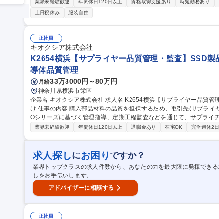
【具体的な仕事内容】■守口または海外拠点における設備の立ち上げ、
業界未経験歓迎
年間休日120日以上
資格取得支援あり
時短勤務あり
質改善■設備の安定稼働の維持・改善■突発トラブル時、旋盤・フライ
土日祝休み
服装自由
による設備復旧 募集職種 ED【大阪/守口】生産技術/マイクロ電
正社員
キオクシア株式会社
K2654横浜【サプライヤー品質管理・監査】SSD
導体品質管理
33万3000円～80万円
月給
神奈川県横浜市栄区
企業名 キオクシア株式会社 求人名 K2654横浜【サプライヤー品質管理・監査】SSD製品部品材料サプライヤー向
け 仕事の内容 購入部品材料の品質を担保するため、取引先(サプライヤー)への品質管理(傾向管理)の指導教育、IS
Oシリーズに基づく管理指導、定期工程監査などを通じて、サプライ
す。 【詳細】■新規開拓・評価：新規サプライヤーの評価や認定監査を実施し、品質保証協定（QAA）等の契約や
業界未経験歓迎
年間休日120日以上
退職金あり
在宅OK
完全週休2
体制報告の覚書を締結。 ■既存管理・育成：QCDSベースの定期評
と伴走指導を実施。 ■ 監視・情報共有：モニタリングで異常の早期
進。 募集職種 K2654横浜【サプライヤー品質管理・監査】SSD製
求人探し
お困り
に
ですか？
業界トップクラスの求人件数から、あなたの力を最大限に発揮できる
しをお手伝いします。
アドバイザーに相談する
正社員