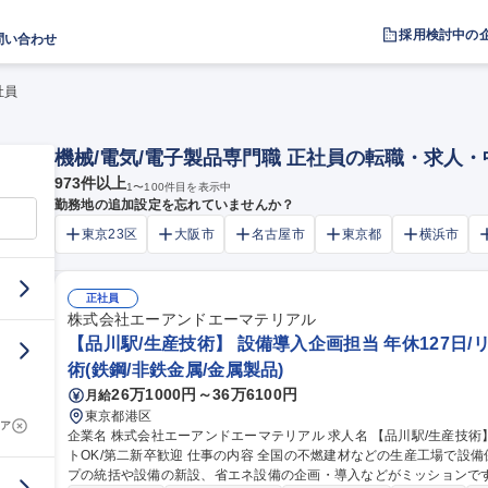
採用検討中の
問い合わせ
社員
機械/電気/電子製品専門職 正社員の転職・求人
973
件以上
1
〜
100
件目を表示中
勤務地の追加設定を忘れていませんか？
東京23区
大阪市
名古屋市
東京都
横浜市
正社員
株式会社エーアンドエーマテリアル
【品川駅/生産技術】 設備導入企画担当 年休127日/
術(鉄鋼/非鉄金属/金属製品)
26万1000円～36万6100円
月給
東京都港区
ア
企業名 株式会社エーアンドエーマテリアル 求人名 【品川駅/生産技術】◆設備導入企画担当◆年休127日/リモー
トOK/第二新卒歓迎 仕事の内容 全国の不燃建材などの生産工場で設備保全・生産管理等を行っている生産グルー
プの統括や設備の新設、省エネ設備の企画・導入などがミッションです。 