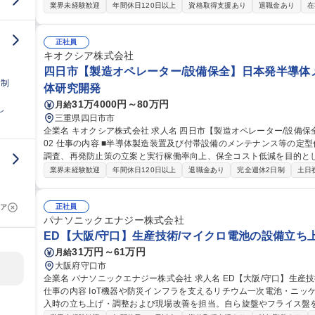
的には】工事や設備リニューアルの審査・稟議対応／新しい省エネ・
業界未経験歓迎
年間休日120日以上
資格取得支援あり
退職金あり
在
の全国展開業務 【入社後】まずは工場の状況把握、設備確認、G会社の担当者との連携をしやすくするために先
輩に同行し、全国の工場を訪問します。 ＜業務の変更範囲：当社の定める業務＞ 募集職種 【品
◆設備導入企画担当◆年休127日/リモートOK/第二新卒歓迎
正社員
キオクシア株式会社
四日市【製造オペレーター/設備保全】日本発半導体メー
日制
体研究開発
31万4000円～80万円
月給
し
三重県四日市市
企業名 キオクシア株式会社 求人名 四日市【製造オペレーター/設備保全】日本発半導体メーカー/業績好調◎_G26
02 仕事の内容 ■半導体製造装置及び付帯設備のメンテナンス等の定型作業、故障復旧対応、設備トラブルの原因
調査、再発防止策の立案と実行稼働率向上、保全コスト低減を目的と
般 【採用背景】NANDフラッシュメモリ市場は、生成AIの拡大に伴い爆発的な成長を続けています。それに併せ
業界未経験歓迎
年間休日120日以上
退職金あり
完全週休2日制
土日
て年々高容量化と高性能化が進んでおり、製造技術でハード/プロセ
立していくことが不可欠です。競争の激しい市場で他社に差をつける
に積極的な改善を進める仲間を新たに迎え入れたいと考えています。 募集職種 四日市【製造オペレーター/設備保
正社員
ア
全】日本発半導体メーカー/業績好調◎_G2602
パナソニックエナジー株式会社
ED【大阪/守口】生産技術/マイクロ電池の設備立ち
31万円～61万円
月給
大阪府守口市
企業名 パナソニックエナジー株式会社 求人名 ED【大阪/守口】生産技術/マイクロ電池の設備立ち上げスタッフ
仕事の内容 IoT機器や防災インフラを支えるリチウム一次電池・ニ
入時の立ち上げ・調整および現場改善を担当。自ら旋盤やフライス盤