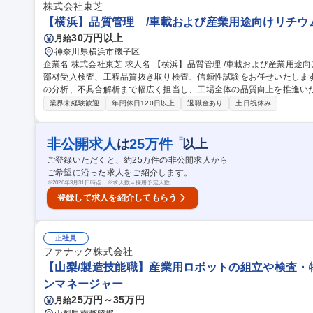
株式会社東芝
【横浜】品質管理 /車載および産業用途向けリチウ
30万円以上
月給
神奈川県横浜市磯子区
企業名 株式会社東芝 求人名 【横浜】品質管理 /車載および産業用途向けリチウムイオン二次電池 仕事の内容 主に
部材受入検査、工程品質抜き取り検査、信頼性試験をお任せいたしま
の分析、不具合解析まで幅広く担当し、工場全体の品質向上を推進いただきます。 ・セル受入
よび検査業務の取りまとめ ・部材受入検査、工程品質抜き取り検査、信頼性
業界未経験歓迎
年間休日120日以上
退職金あり
土日祝休み
ツールを活用した工程監視および品質改善活動 ・不適合製品の調査・
管理、初期流動管理に関する資料作成・報告業務 ・ISO9001、IATF
募集職種 【横浜】品質管理 /車載および産業用途向けリチウムイオン
※
非公開求人
25
万件
は
以上
ご登録いただくと、約
25
万件の非公開求人から
ご希望に沿った求人をご紹介します。
※
2026年3月31日時点 ※求人数＝採用予定人数
登録して求人を紹介してもらう
正社員
ファナック株式会社
【山梨/製造技能職】産業用ロボットの組立や検査・物
ンマネージャー
25万円～35万円
月給