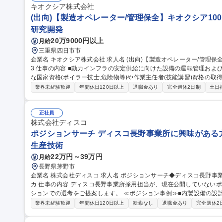
キオクシア株式会社
(出向)【製造オペレーター/管理保全】キオクシア100%
研究開発
20万9000円以上
月給
三重県四日市市
企業名 キオクシア株式会社 求人名 (出向)【製造オペレーター/管理保全】キオクシア100％出資/業績好調◎_G260
3 仕事の内容 ■動力インフラの安定供給に向けた設備の運転管理および、メンテナンスを行う業務です。また必要
な国家資格(ボイラー技士,危険物等)や作業主任者(技能講習)資格の取得につ
景】四日市工場は世界でも最大級・最先端の半導体製造工場であり、
業界未経験歓迎
年間休日120日以上
退職金あり
完全週休2日制
土日
ております。生産規模の拡大に併せて動力設備も増強される事から、
管理を行う施設管理業務の体制強化を行います。 募集職種 (出向)【製造オペレーター/管理保全】キオクシア10
0％出資/業績好調◎_G2603
正社員
株式会社ディスコ
ポジションサーチ ディスコ長野事業所に興味がある方
生産技術
22万円～39万円
月給
長野県茅野市
企業名 株式会社ディスコ 求人名 ポジションサーチ◆ディスコ長野事業所に興味がある方へ／半導体製造装置メー
カ 仕事の内容 ディスコ長野事業所採用担当が、現在公開していないポジションも含め、ご経験に応じ最適なポジ
ションでの選考をご提案します。 ≪ポジション事例≫■内製設備の設計開発（メカ/エレキ/ソフト） ■半導体製造
装置に搭載される各種モータの設計開発 ■製造/製造技術（精密加工装置
業界未経験歓迎
年間休日120日以上
転勤なし
退職金あり
完全週休2
内SE（インフラ構築／社内アプリ開発） ■工場施設管理 …等 ※選考
収550～680万円)を打診させていただく可能がございます。 募集職種 ポジションサーチ◆ディスコ長野事業所に