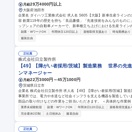
29万4000円以上
月給
大阪府池田市
企業名 ダイハツ工業株式会社 求人名 S605【大阪】新車生産ラインの立ち上げ業務 ■技術系ポジション 仕事の内
容 創業119年の歴史を持ち「良品廉価」「先進技術をみんなのもの
ップシェアの自動車メーカーで、新車種立ち上げにおける生産ラインの
当いただきます！デジタルツールを用いたロボット動作プログラム作
副業・WワークOK
年間休日120日以上
資格取得支援あり
時短勤務あり
いた設備テストの立会いを通じて、新車が量産できる状態へ仕上げる最
服装自由
ロボットの動作プログラム作成と工程検証 ■車両品質の造り込みにお
による車両組み付けトライ(テスト)立会い ■既存生産ラインの設備入れ替え 募集職種 S605【大阪】新車
ンの立ち上げ業務 ■技術系ポジション
正社員
株式会社日立製作所
【49】【障がい者採用/茨城】製造業務 世界の先進
ンマネージャー
22万3000円～45万1000円
月給
茨城県日立市
企業名 株式会社日立製作所 求人名 【49】【障がい者採用/茨城】製造業務 ◎世界の先進工場 仕事の内容 大みか
事業所では、電力や水道など社会インフラを支える機器を製造してい
部品の取り付けなどの作業をご担当いただきます。 ＜具体的な作業例＞ ■電線を指定の長さに切る、表面のカバ
ーをはがす作業 ■端子（電線の先端パーツ）を工具で取り付ける作業
業界未経験歓迎
副業・WワークOK
年間休日120日以上
資格取得支援あ
目印づけ） ※工具の使い方や作業手順は入社後に丁寧に説明しますの
完全週休2日制
土日祝休み
服装自由
す。 ※業務内容は、ご経験・スキルや面接時の希望を踏まえて決定します。 募集職種 【49】【障がい
城】製造業務 ◎世界の先進工場
正社員