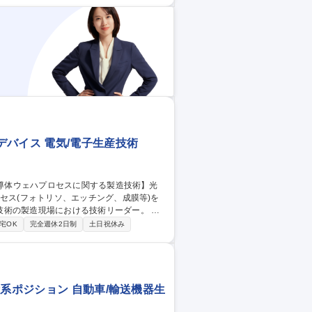
、販売しております。日本やアジア拠点に
 【大分/製造オペレ
バイス 電気/電子生産技術
術の製造現場における技術リーダー。 ・
製造技術開発 ・量産立ち上げ、歩留まり改
宅OK
完全週休2日制
土日祝休み
との連携による課題解決 ・新製品のプロセス
バイス
系ポジション 自動車/輸送機器生