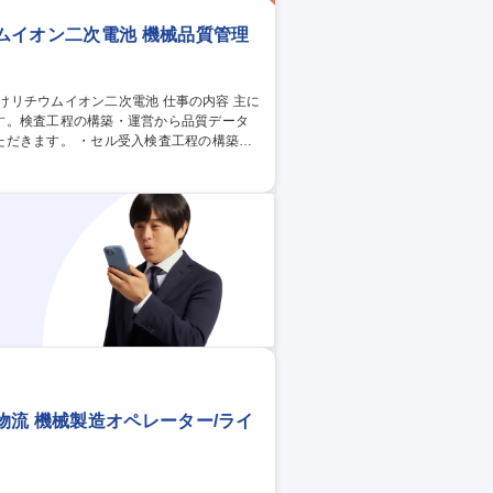
ムイオン二次電池 機械品質管理
す。検査工程の構築・運営から品質データ
検査工程の構築お
試験の運営・管理 ・Spotfireや統計
解析、原因究明および報告資料作成 ・変更
16949に基づく品質マネジメント活動の推進
二次電池
流 機械製造オペレーター/ライ