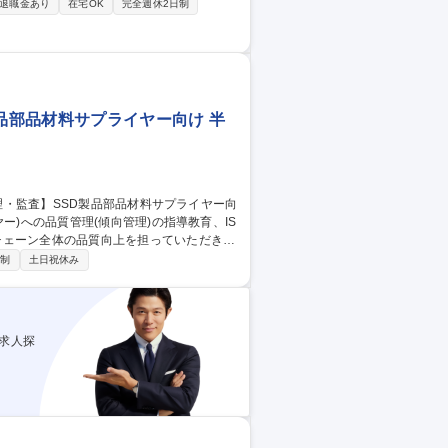
調整、品種変更■製品の出来栄え確認と品
退職金あり
在宅OK
完全週休2日制
ス盤を用いた部材加工および溶接作業など
池の設備立ち上げスタッフ
製品部品材料サプライヤー向け 半
チェーン全体の品質向上を担っていただきま
日制
土日祝休み
価や監査を行い、課題ある取引先へは是正監査
発見を図り、品質会議を主催し情報共有を推
品部品材料サプライヤー向け
求人探