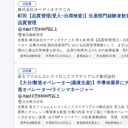
興味がある方へ／半導体製造装置メーカ
正社員
株式会社オーディオテクニカ
町田【品質管理(受入~出荷検査)】生産部門経験者歓迎
品質管理
27万300円以上
月給
東京都町田市
企業名 株式会社オーディオテクニカ 求人名 町田【品質管理(受入～出荷検査)】生産部門経験者歓迎/世界的音響メ
ーカー 仕事の内容 国内生産部門における品質管理業務として、まずは部品の受入検査からお任せします。業務に
慣れた後は出荷検査も担当し、品質や効率向上のための改善提案・実
す。 【詳細】■部品受入・製品出荷検査業務全般■新製品立ち上げ時等の部品認定業務■ノギス、マイクロメータ
業界未経験歓迎
年間休日120日以上
退職金あり
完全週休2日制
土日
ー、画像測定器等を用いた測定 ■受入検査指示書の作成、手順書のメ
外対応 ■受入検査部門の運営取りまとめやスタッフサポート ■出荷
募集職種 町田【品質管理(受入～出荷検査)】生産部門経験者歓迎/世
正社員
富士フイルムエレクトロニクスマテリアルズ株式会社
【大分/製造オペレーター(薬液生産)】半導体業界に
造オペレーター/ラインマネージャー
22万9800円以上
月給
大分県大分市
企業名 富士フイルムエレクトロニクスマテリアルズ株式会社 求人名 【大分/製造オペレーター(薬液生産)】半導体
業界にチャレンジ希望者を歓迎 仕事の内容 大分工場にて製造オペレーターをご担当いただきます。半導体の製造
に欠かせない薬液（p-CMPクリーナー）の生産業務(調合、充填、出
JTを中心に業務を習得できる環境です。 【業務の魅力】半導体の最先端メーカーとの取引が多い事で、最先端の
業界未経験歓迎
年間休日120日以上
資格取得支援あり
時短勤務あり
業務に携われる。 【特徴】富士フイルムグループである当社は、フォ