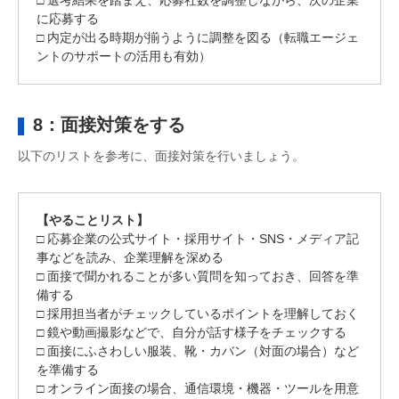
□ 選考結果を踏まえ、応募社数を調整しながら、次の企業
に応募する
□ 内定が出る時期が揃うように調整を図る（転職エージェ
ントのサポートの活用も有効）
8：面接対策をする
以下のリストを参考に、面接対策を行いましょう。
【やることリスト】
□ 応募企業の公式サイト・採用サイト・SNS・メディア記
事などを読み、企業理解を深める
□ 面接で聞かれることが多い質問を知っておき、回答を準
備する
□ 採用担当者がチェックしているポイントを理解しておく
□ 鏡や動画撮影などで、自分が話す様子をチェックする
□ 面接にふさわしい服装、靴・カバン（対面の場合）など
を準備する
□ オンライン面接の場合、通信環境・機器・ツールを用意