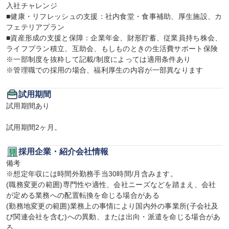
入社チャレンジ

■健康・リフレッシュの支援：社内食堂・食事補助、厚生施設、カ
フェテリアプラン

■資産形成の支援と保障：企業年金、財形貯蓄、従業員持ち株会、
ライフプラン積立、互助会、もしものときの生活費サポート保険

※一部制度を抜粋して記載/制度によっては適用条件あり

※管理職での採用の場合、福利厚生の内容が一部異なります
試用期間
試用期間あり

試用期間2ヶ月。
採用企業・紹介会社情報
備考

※想定年収には時間外勤務手当30時間/月含みます。

(職務変更の範囲)専門性や適性、会社ニーズなどを踏まえ、会社
が定める業務への配置転換を命じる場合がある

(勤務地変更の範囲)業務上の事情により国内外の事業所(子会社及
び関連会社を含む)への異動、または出向・派遣を命じる場合があ
る
