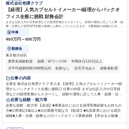
株式会社奇譚クラブ
へ配属。※業務内容変更の範囲：会社の定める業務 募集職種 【都庁グル
事業の他、新宿駅西口広場内に設置された照明を兼ねた広告「ブライトサ
ープ】総合職（事務）◇残業月平均9時間未満／有給年平均16日取得
イン」の管理運営を行うなど、事業収益を生み出す活動を積極的に行って
【経理】人気カプセルトイメーカー/経理からバックオ
います。 学歴・資格 学歴：大学院 大学 高専 短大 専修学校 高校 語学力：
フィス全般に挑戦 財務会計
資格：
まずは仕訳入力や日常経理などの経理実務からスタートし、経験や適性に応じて人事・総
務・法務など管理部門全般の業務にも携わっていただきます。少数精鋭の組織のため、管
理部門責任者のもとで幅広い実務経験を
年俸
400万円～600万円
勤務地
東京都渋谷区
業界未経験歓迎
副業・WワークOK
年間休日120日以上
月平均残業時間20時間以内
転勤なし
住宅手当あり
経験者歓迎
退職金あり
完全週休2日制
交通費支給
土日祝休み
服装自由
仕事の内容
企業名 株式会社奇譚クラブ 求人名 【経理】人気カプセルトイメーカー/経
理からバックオフィス全般に挑戦◎ 仕事の内容 まずは仕訳入力や日常経
理などの経理実務からスタートし、経験や適性に応じて人事・総務・法務
など管理部門全般の業務にも携わっていただきます。少数精鋭の組織のた
必要な経験・能力等
め、管理部門責任者のもとで幅広い実務経験を 積みながら、バックオフィ
必要な経験・能力等 【必須】■事業会社における経理実務経験をお持ちの
ス全般の知識・経験を身につけられるポジションです。 【業務詳細】 ■会
方■日商簿記3級以上■出社勤務可能な方 【歓迎】■玩具業界における就労
計ソフト（弥生会計）への仕訳入力■請求書の処理、経費精算 ■売掛金・
経験■人事・法務・総務などのバックオフィス業務経験 【求める人物像】
買掛金管理■入出金管理および支払業務 ※まずは経理業務を中心にお任せ
・状況に応じて柔軟に対応できる方 ・好奇心旺盛で、自身の業務領域を広
し、ご経験や習熟度に応じて人事・総務・法務などバックオフィス業務全
げていきたい方 ・既存のやり方にとらわれず、自ら考えて行動できる方