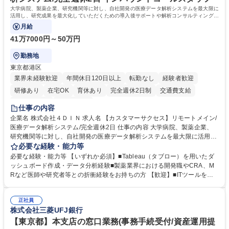
歴・資格 学歴：大学院 大学 高専 短大 専修学校 高校 語学力： 資格：
大学病院、製薬企業、研究機関等に対し、自社開発の医療データ解析システムを最大限に
活用し、研究成果を最大化していただくための導入後サポートや解析コンサルティング、
活用アドバイス業務等をお任せします。
月給
41万7000円～50万円
勤務地
東京都港区
業界未経験歓迎
年間休日120日以上
転勤なし
経験者歓迎
研修あり
在宅OK
育休あり
完全週休2日制
交通費支給
駅近5分以内
土日祝休み
仕事の内容
企業名 株式会社４ＤＩＮ 求人名 【カスタマーサクセス】リモートメイン/
医療データ解析システム/完全週休2日 仕事の内容 大学病院、製薬企業、
研究機関等に対し、自社開発の医療データ解析システムを最大限に活用
し、研究成果を最大化していただくための導入後サポートや解析コンサル
必要な経験・能力等
ティング、活用アドバイス業務等をお任せします。 ■活用コンサルティン
必要な経験・能力等 【いずれか必須】■Tableau（タブロー）を用いたダ
グ：疾患再発率の調査や薬剤効果の可視化等の目的に合わせ、プラットフ
ッシュボード作成・データ分析経験■製薬業界における開発職やCRA、M
ォーム上で可能な解析手法を提案 ■オンボーディング：ツールの操作説明
Rなど医師や研究者等との折衝経験をお持ちの方 【歓迎】■ITツールを用
に加え医療統計やデータ抽出の基礎レクチャー■開発へのフィードバッ
いた顧客サポート経験 【働き方】リモートメインのため、どこからでも参
ク：ユーザー要望を開発部門へ繋ぎ、プロダクトの利便性向上へ貢献。医
画可能です。オンラインツール（ZoomやTeams等）を用いた柔軟なサポ
療現場のDX化を推進するやりがいがあります。【業務内容の変更範囲】
正社員
ート体制を構築しています。 【採用背景】導入先が急増しており、専任の
株式会社三菱UFJ銀行
当社の指定する業務 募集職種 【カスタマーサクセス】リモートメイン/医
カスタマーサクセス組織を強化するための増員採用です。営業担当からの
療データ解析システム/完全週休2日
丁寧なOJTがあり、医療データ解析の専門知識をキャッチアップできる環
【東京都】本支店の窓口業務(事務手続受付/資産運用提