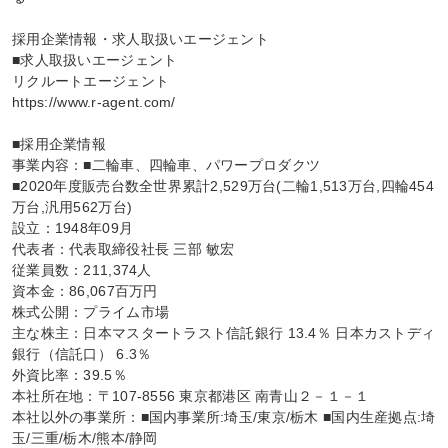
採用企業情報・求人取扱いエージェント

■求人取扱いエージェント

リクルートエージェント

https://www.r-agent.com/

■採用企業情報

事業内容：■二輪車、四輪車、パワープロダクツ

■2020年度販売台数全世界累計2,529万台(二輪1,513万台,四輪454
万台,汎用562万台)

設立：1948年09月

代表者：代表取締役社長 三部 敏宏

従業員数：211,374人

資本金：86,067百万円

株式公開：プライム市場

主な株主：日本マスタートラスト信託銀行 13.4％ 日本カストディ
銀行（信託口） 6.3％

外資比率：39.5％

本社所在地：〒107-8556 東京都港区 南青山２－１－１

本社以外の事業所：■国内事業所:埼玉/東京/栃木 ■国内生産拠点:埼
玉/三重/栃木/熊本/静岡
