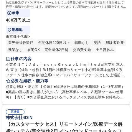
独立系ECMアドバイザリーファームとして上場前後の資本市場戦略を設計する当社にて
経理・総務をお任せします。基礎的なバックオフィス業務からスタートし組織を支える専
任担当として広く活躍できる環境です。
年俸
400万円以上
勤務地
東京都千代田区
業界未経験歓迎
年間休日120日以上
転勤なし
英語
経験者歓迎
残業なし
在宅OK
完全週休2日制
交通費支給
土日祝休み
仕事の内容
企業名 ＳＴＪＡｄｖｉｓｏｒｓＧｒｏｕｐＬｉｍｉｔｅｄ日本支社 求人
名 東京【経理・総務】週1日出社程度のリモート中心/残業基本無/独立系
ファーム 仕事の内容 独立系ECMアドバイザリーファームとして上場前後
の資本市場戦略を設計する当社にて経理・総務をお任せします。基礎的な
必要な経験・能力等
バックオフィス業務からスタートし組織を支える専任担当として広く活躍
必要な経験・能力等 【必須】■経理または総務の実務経験（1～3年程度）
できる環境です。 ■日常経理、月次および年次決算サポート業務 ■本国
■英語の読み書きに抵抗がない方（高校卒業レベル。AI翻訳ツールの使用
（グローバル）との英文メール対応（AI翻訳ツール等を使用しての対応で
可）【尚可】■外資系企業におけるバックオフィス実務経験をお持ちの方
問題ございません） ■オフィス環境整備、郵便物の発送・受取等の総務業
【必須・尚可要件】簿記などの特別な資格や、TOEIC等のスコアは求めて
務全般 ■その他バックオフィス関連サポート ※ご経験に合わせて無理なく
おりません。日々の事務処理を丁寧かつ正確に行える方を歓迎します。
業務をお任せします。残業も基本的には発生せず、ご自身のペースで業務
正社員
【働き方について】現在は週4日程度の在宅勤務を実施しており、ワーク
株式会社4DIN
を進めやすく定着率の高い環境です。 募集職種 東京【経理・総務】週1日
ライフバランスを重視する方に最適な環境です（フルリモートも面接で相
出社程度のリモート中心/残業基本無/独立系ファーム
談可）。【求める人物像】幅広いバックオフィス業務に柔軟に対応でき、
【カスタマーサクセス】リモートメイン/医療データ解
社内外と円滑にコミュニケーションを取りながら業務を推進できる方 学
析システム/完全週休2日 インバウンドコールスタッフ