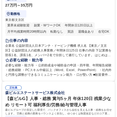
27万円～35万円
勤務地
東京都文京区
業界未経験歓迎
副業・WワークOK
年間休日120日以上
月平均残業時間20時間以内
転勤なし
英語
退職金あり
在宅OK
賞与あり
育休あり
完全週休2日制
交通費支給
土日祝休み
仕事の内容
食事補助あり
企業名 公益財団法人日本アンチ・ドーピング機構 求人名 【東京／文京
区】公益財団法人の総務人事業務／年間休日125日 仕事の内容 下記業務を
部長1名、課長1名、メンバー2名で分担して遂行しています。 はじめは担
当者として業務を覚えていただき、ゆくゆくはリーダーやマネージャーポ
必要な経験・能力等
ジションとして活躍いただくことを期待しています。 【総務・人事グルー
必要な経験・能力等 ・公的助成金や補助金の申請・四半期、年間報告経験
プの業務内容】 ・人事制度関連 ・採用活動 ・教育研修の企画、実行 ・勤
・総務経験 ・PCスキル中級以上（Word、Excel、PowerPoint） ・社内外
怠管理 ・官公庁への各種提出 ・法定の会議運営（評議員会、理事会） ・
と円滑な調整ができるコミュニケーション能力 ・口が堅い方 ■歓迎要件
コンプライアンス ・内部規程やルールの管理、整備、文書管理 ・契約関
・採用業務経験 ・英語に抵抗がない方 ・営業経験 学歴・資格 学歴：大学
連 ・衛生管理 ・防災関連・公的助成金の管理・オフィス、ファシリティ
院 大学 高専 短大 専修学校 高校 語学力： 資格：
管理 ・福利厚生関連 ・職員からの問合せ、相談対応 ・その他日常の総務
正社員
森ビルエステートサービス株式会社
業務全般 募集職種 【東京／文京区】公益財団法人の総務人事業務／年間
休日125日
【森ビルG】人事・総務 賞与5ヶ月 年休120日 残業少な
め リモート可 福利厚生/労務/給与管理人事
森ビルグループの安定した環境で、バックオフィスから会社を支える人事・総務をお任せ
します。 労務と総務の業務をバランスよく担当し、ゆくゆくは制度改定などのコア業務