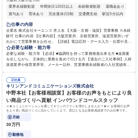
大阪府大阪市淀川区
業界未経験歓迎
年間休日120日以上
未経験者歓迎
退職金あり
賞与あり
育休あり
完全週休2日制
交通費支給
駅近5分以内
土日祝休み
仕事の内容
企業名 株式会社キーエンス 求人名 【大阪・京都・滋賀】営業事務 ※未経
験可 仕事の内容 【仕事内容】大阪営業所、京都営業所、滋賀営業所いず
れかにて営業事務をお任せ。 【詳細】電話応対・データ入力・伝票や見積
の作成・カタログ送付・来客対応・営業所内で発生する事務業務や業務改
必要な経験・能力等
善をお任せ。 【教育制度】ご入社後、育成担当とペアになりながらOJTに
必要な経験・能力等 【必須】■協調性を持って業務推進出来る方 ■改善案
て業務を覚えていただくことが可能です。業務システムがきちんと構築さ
を出しながら、主体的に業務を進めて行ける方 【過去のご入社事例】人材
れているため、スムーズに仕事に慣れることができる環境です。また、
派遣業界や保育業界等、メーカー以外、営業事務未経験者の入社実績有
「チームで成果を出す文化」があり、良いやり方を積極的に共有しながら
【当社の事務職について】単なる事務ではなく主体性を発揮したサポート
常に改善を目指す風土のため、安心して業務に取り組んでいただけます。
により、キーエンスの付加価値向上に貢献します。ベースの定型業務に加
募集職種 【大阪・京都・滋賀】営業事務 ※未経験可
正社員
えて、お客様や社員の状況に合わせ、能動的なサポート、改善の動きも期
キリンアンドコミュニケーションズ株式会社
待され。組織を支えるスペシャリストとして、チームに貢献し、結果的に
社員から頼られる存在になることができます。平均19:30の退勤以降の業
中野本社【お客様相談室】お客様のお声をもとにより良
務の持ち帰りも禁止されており、メリハリのある働き方となります。 学
い商品づくりへ貢献 インバウンドコールスタッフ
歴・資格 学歴：大学院 大学 高専 短大 語学力： 資格：
≪★コミュニケーションを通してキリンのファンを増やしませんか？★≫ お客様のお声
をより良い商品づくりに活かしていく上で、窓口となるお客様相談室でのお仕事です。
月給
30万円
勤務地