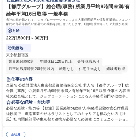
〆
【都庁グループ】総合職(事務) 残業月平均9時間未満/有
給年平均16日取得 一般事務
当社の総合職として、ジョブローテーションによる人事経理部門や収益事業等のフロント
部門の部署等幅広い部署での業務をお任せいたします。研修制度やキャリア支援が充実し
ております！ ※下記業務詳細
月給
22万1500円～30万円
勤務地
東京都新宿区
業界未経験歓迎
年間休日120日以上
介護休暇あり
月平均残業時間20時間以内
転勤なし
住宅手当あり
経験者歓迎
研修あり
退職金あり
賞与あり
完全週休2日制
交通費支給
仕事の内容
駅近5分以内
資格取得手当あり
食事補助あり
企業名 公益財団法人東京都道路整備保全公社 求人名 【都庁グループ】総
合職（事務）◇残業月平均9時間未満／有給年平均16日取得 仕事の内容 当
社の総合職として、ジョブローテーションによる人事経理部門や収益事業
等のフロント部門の部署等幅広い部署での業務をお任せいたします。研修
必要な経験・能力等
制度やキャリア支援が充実しております！ ※下記業務詳細 【業務詳細】■
必要な経験・能力等 【歓迎】営業経験or総務/人事/経理経験or官公庁職員
管理部門：広報、人事、経理など当公社の運営に係る管理業務 ■収益部
経験者で、道路事業のゼネラリストとしてのキャリアを積みたい方【社
門：駐車場の新規開拓、管理運営、新宿駅西口広場の「イベントコーナ
風】社内関係部署や東京都と連携が必要なため綿密にコミュニケーション
ー」などの管理運営 ■道路部門：整備の急がれる骨格幹線道路や木造住宅
を図っています。 【業務の魅力】■幅広く携われる：総合職（事務）で
密集地域の特定整備路線の用地取得、道路に関する普及啓発事業、都内の
は、駐車場の管理運営や道路用地の取得、公益財団法人の中枢を担う管理
道路施設や道路工事現場の見学ツアー事業 ※入社後は上記いずれかの部門
正社員
部門など多岐に渡る業務を経験できます。 ■様々なプロジェクト：駐車場