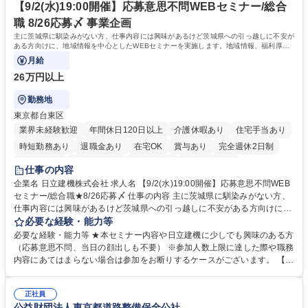
ール管理が出来る方。※将来的に他部署（営業部門、コーポレート部門）
【9/2(水)19:00開催】応募意思不問WEBセミナー/総合
へのジョブローテーションの可能性があります。 学歴・資格 学歴：大学
職 8/26応募〆 事業企画
院 大学 語学力： 資格：宅地建物取引士
主に茨城県に馴染みがない方、仕事内容には興味があるけど茨城県への引っ越しに不安が
ある方向けに、地域情報を中心としたWEBセミナーを実施します。地域情報、福利厚生
情報等をお伝えします。
月給
26万円以上
勤務地
東京都台東区
業界未経験歓迎
年間休日120日以上
介護休暇あり
住宅手当あり
時短勤務あり
退職金あり
在宅OK
賞与あり
完全週休2日制
交通費支給
駅近5分以内
土日祝休み
食事補助あり
仕事の内容
企業名 日立建機株式会社 求人名 【9/2(水)19:00開催】応募意思不問WEB
セミナー/総合職★8/26応募〆 仕事の内容 主に茨城県に馴染みがない方、
仕事内容には興味があるけど茨城県への引っ越しに不安がある方向けに、
地域情報を中心としたWEBセミナーを実施します。地域情報、福利厚生情
必要な経験・能力等
報等をお伝えします。 【セミナー内容】■地域説明、周辺施設情報を中心
必要な経験・能力等 ★本セミナー内容や日立建機に少しでも興味のある方
にお伝えし、住宅相場や実際に社員がどの地域に住んでどのような生活を
（応募意思不問、当日の顔出しも不要） ※参加人数上限に達した際や職務
しているのかについてもお伝えします。日立建機には借上げ部屋制度、住
内容にあてはまらない場合は参加をお断りするケースがございます。 【主
宅手当制度、引っ越し代補助等、手厚い福利厚生もございます。■会社説
な求人】■人事 ■法務 ■新規事業開発 ■情報セキュリティ ■ITサービスマネ
明やポジション概要等についてもお話します。■WEBセミナーですので、
ジメント（ITILフレーム）等 学歴・資格 学歴：大学院 大学 語学力： 資
参加時のお顔出しも不要です。ぜひ、お気軽にエントリーください。 募集
正社員
格：
公益財団法人東京都道路整備保全公社
職種 【9/2(水)19:00開催】応募意思不問WEBセミナー/総合職★8/26応募