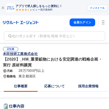
アプリで求人探しをもっと便利に！
インストール
レビュー高評価
無料
会員ログイン
他の求人を探す（勤務地 職種 年収など）
正社員
本田技研工業株式会社
【2020】_HM_重要鉱物における安定調達の戦略企画・
実行 原材料購買
28万7000円以上
月給
東京都港区
勤務地
仕事概要
応募について
採用企業情報
仕事内容