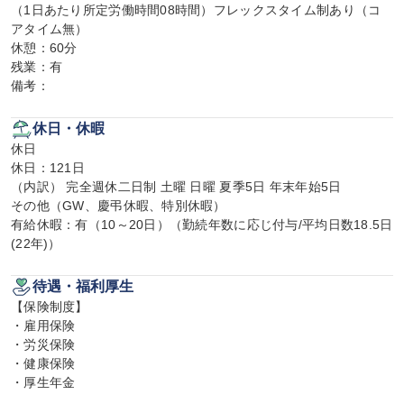
（1日あたり所定労働時間08時間）フレックスタイム制あり（コ
アタイム無）

休憩：60分

残業：有

備考：
休日・休暇
休日

休日：121日

（内訳） 完全週休二日制 土曜 日曜 夏季5日 年末年始5日

その他（GW、慶弔休暇、特別休暇）

有給休暇：有（10～20日）（勤続年数に応じ付与/平均日数18.5日
(22年)）
待遇・福利厚生
【保険制度】

・雇用保険

・労災保険

・健康保険

・厚生年金
