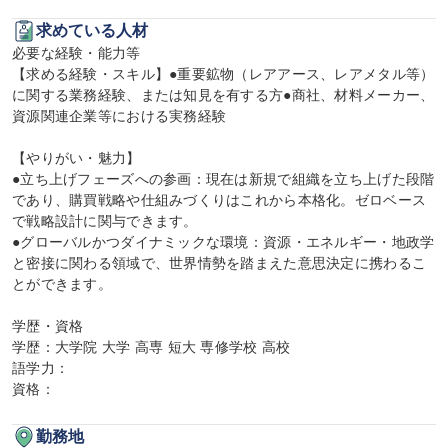
求めている人材
必要な経験・能力等

【求める経験・スキル】●重要鉱物（レアアース、レアメタル等）
に関する業務経験、または知見を有する方●商社、材料メーカー、
資源関連企業等における実務経験

【やりがい・魅力】

●立ち上げフェーズへの参画：現在は新規で組織を立ち上げた段階
であり、購買戦略や仕組みづくりはこれから本格化。ゼロベース
で戦略設計に関与できます。

●グローバルかつダイナミックな環境：資源・エネルギー・地政学
と密接に関わる領域で、世界情勢を踏まえた意思決定に携わるこ
とができます。

学歴・資格

学歴：大学院 大学 高専 短大 専修学校 高校

語学力：

資格：
勤務地