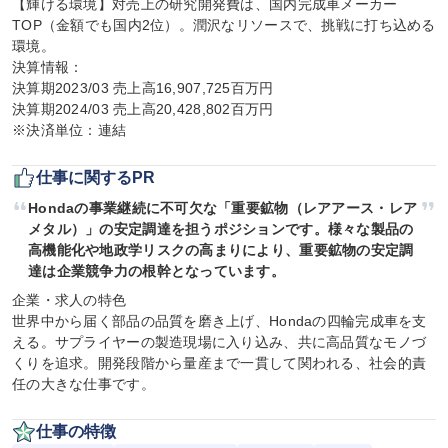
【輝ける環境】対売上の研究開発費は、国内完成車メーカー
TOP（金額でも国内2位）。潤沢なリソースで、挑戦に打ち込める
環境。

決算情報：

決算期2023/03 売上高16,907,725百万円

決算期2024/03 売上高20,428,802百万円

※決済単位：連結
仕事に関するPR
Hondaの事業継続に不可欠な「重要鉱物（レアアース・レア
メタル）」の安定調達を担うポジションです。様々な製品の
高機能化や地政学リスクの高まりにより、重要鉱物の安定調
達は企業競争力の根幹となっています。
企業・求人の特色

世界中から届く部品の品質を磨き上げ、Hondaの四輪完成車を支
える。サプライヤーの製造現場に入り込み、共に高品質なモノづ
くりを追求。開発段階から量産まで一貫して関われる、社会的責
任の大きな仕事です。
仕事の特徴