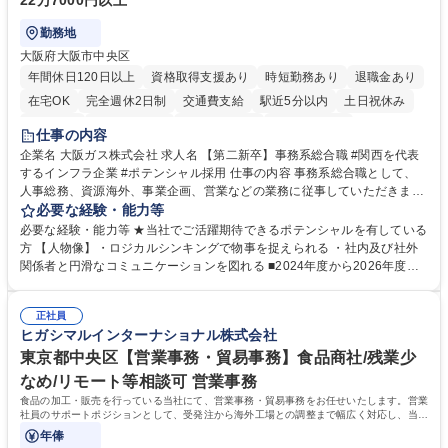
22万7000円以上
勤務地
大阪府大阪市中央区
年間休日120日以上
資格取得支援あり
時短勤務あり
退職金あり
在宅OK
完全週休2日制
交通費支給
駅近5分以内
土日祝休み
服装自由
第二新卒歓迎
寮・社宅あり
食事補助あり
仕事の内容
企業名 大阪ガス株式会社 求人名 【第二新卒】事務系総合職 #関西を代表
するインフラ企業 #ポテンシャル採用 仕事の内容 事務系総合職として、
人事総務、資源海外、事業企画、営業などの業務に従事していただきま
す。 【業務内容の一例】■所属事業部の勤労業務 ■海外に関係する各種業
必要な経験・能力等
務 ■営業部門の企画スタッフ、ルート営業 【キャリアパス】入社後の配属
必要な経験・能力等 ★当社でご活躍期待できるポテンシャルを有している
ポジションで一定期間ご活躍頂いた後、本人の適性及び将来のキャリアを
方 【人物像】・ロジカルシンキングで物事を捉えられる ・社内及び社外
鑑みてジョブローテーションを行います。 【育成】OJTでの現場育成や研
関係者と円滑なコミュニケーションを図れる ■2024年度から2026年度ま
修カリキュラムを通じて、Daigasグループの業務で必要となる知識につい
での3ヵ年を対象とする「Daigasグループ中期経営計画2026」を策定しま
て学んでいただきます。 募集職種 【第二新卒】事務系総合職 #関西を代
した。https://www.osakagas.co.jp/company/press/pr2024/1777576_564
表するインフラ企業 #ポテンシャル採用
正社員
72.html ■エネルギーセキュリティの不安定化や気候変動による自然災害の
ヒガシマルインターナショナル株式会社
甚大化など、これまで以上に社会課題解決の重要性が高まっています。
「未来の日常」の創造に向けて持続可能な社会の実現に貢献してまいりま
東京都中央区【営業事務・貿易事務】食品商社/残業少
す。 学歴・資格 学歴：大学院 大学 語学力： 資格：
なめ/リモート等相談可 営業事務
食品の加工・販売を行っている当社にて、営業事務・貿易事務をお任せいたします。営業
社員のサポートポジションとして、受発注から海外工場との調整まで幅広く対応し、当社
事業の根幹を支えていただきます。
年俸