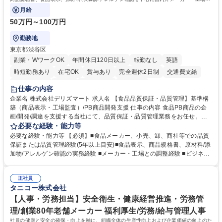
品質基準整備から発売後対応まで担います。
月給
50万円～100万円
勤務地
東京都渋谷区
副業・WワークOK
年間休日120日以上
転勤なし
英語
時短勤務あり
在宅OK
賞与あり
完全週休2日制
交通費支給
駅近5分以内
中国語
土日祝休み
服装自由
仕事の内容
企業名 株式会社デリズマート 求人名 【食品品質保証・品質管理】基準構
築（商品表示・工場監査）/PB商品開発支援 仕事の内容 食品PB商品の企
画/開発/調達を支援する当社にて、品質保証・品質管理業務をお任せ。商
品規格書、食品表示、原材料/添加物/アレルゲン確認を中心に国内外メー
必要な経験・能力等
カー・工場の品質基準整備から発売後対応まで担います。 【詳細】 ■商品
必要な経験・能力等 【必須】■食品メーカー、小売、卸、商社等での品質
規格書、一括表示、栄養成分、原材料・添加物・アレルゲンの確認 ■メー
保証または品質管理経験(5年以上目安)■食品表示、商品規格書、原材料/添
カーへの修正指示・承認管理 ■国内外工場の監査、製造立会い、改善指導
加物/アレルゲン確認の実務経験 ■メーカー・工場との調整経験 ■ビジネス
■品質基準・審査フロー・管理台帳の構築 ■輸入食品の法規・表示確認 ■ク
で商談ができる日本語力 【歓迎】 ■食品表示検定 中級以上 ■QC検定2級
レーム、品質事故、商品回収時の原因調査、関係先対応、再発防止 ■小売
または3級以上■HACCPに関する研修修了 ■ISO 22000・FSSC 22000・J
企業への品質報告・問い合わせ対応 ■商品開発、物流、営業との連携 ※業
正社員
FS規格の内部監査員研修修了 ■TOEIC700点以上の英語力やビジネス上で
タニコー株式会社
務内容の変更の範囲：当社業務全般 募集職種 【食品品質保証・品質管
中国語での商談が可能な方 学歴・資格 学歴：大学院 大学 語学力： 資格：
理】基準構築（商品表示・工場監査）/PB商品開発支援
【人事・労務担当】安全衛生・健康経営推進・労務管
理/創業80年老舗メーカー 福利厚生/労務/給与管理人事
社員の健康と安全の確保・向上を軸に、組織全体の生産性向上および企業価値の向上のた