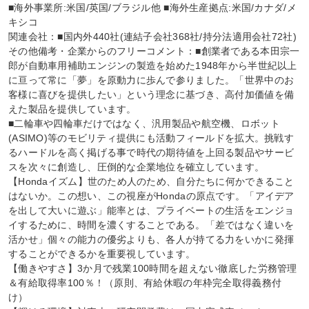
■海外事業所:米国/英国/ブラジル他 ■海外生産拠点:米国/カナダ/メ
キシコ

関連会社：■国内外440社(連結子会社368社/持分法適用会社72社)

その他備考・企業からのフリーコメント：■創業者である本田宗一
郎が自動車用補助エンジンの製造を始めた1948年から半世紀以上
に亘って常に「夢」を原動力に歩んで参りました。「世界中のお
客様に喜びを提供したい」という理念に基づき、高付加価値を備
えた製品を提供しています。

■二輪車や四輪車だけではなく、汎用製品や航空機、ロボット
(ASIMO)等のモビリティ提供にも活動フィールドを拡大。挑戦す
るハードルを高く掲げる事で時代の期待値を上回る製品やサービ
スを次々に創造し、圧倒的な企業地位を確立しています。

【Hondaイズム】世のため人のため、自分たちに何かできること
はないか。この想い、この視座がHondaの原点です。「アイデア
を出して大いに遊ぶ」能率とは、プライベートの生活をエンジョ
イするために、時間を濃くすることである。「差ではなく違いを
活かせ」個々の能力の優劣よりも、各人が持てる力をいかに発揮
することができるかを重要視しています。

【働きやすさ】3か月で残業100時間を超えない徹底した労務管理
＆有給取得率100％！（原則、有給休暇の年枠完全取得義務付
け）
