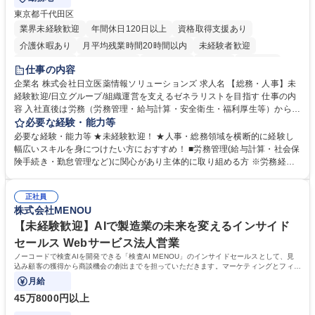
東京都千代田区
業界未経験歓迎
年間休日120日以上
資格取得支援あり
介護休暇あり
月平均残業時間20時間以内
未経験者歓迎
住宅手当あり
時短勤務あり
退職金あり
在宅OK
賞与あり
仕事の内容
育休あり
完全週休2日制
交通費支給
土日祝休み
寮・社宅あり
企業名 株式会社日立医薬情報ソリューションズ 求人名 【総務・人事】未
経験歓迎/日立グループ/組織運営を支えるゼネラリストを目指す 仕事の内
容 入社直後は労務（労務管理・給与計算・安全衛生・福利厚生等）からお
任せいたします。将来は総務・採用・教育業務へ守備範囲を広げ、組織運
必要な経験・能力等
営を支えるゼネラリストをめざせます。 ・初期業務：労働時間管理、給与
必要な経験・能力等 ★未経験歓迎！ ★人事・総務領域を横断的に経験し
計算、社会保険対応、福利厚生管理、安全衛生、健康経営推進等をお任せ
幅広いスキルを身につけたい方におすすめ！ ■労務管理(給与計算・社会保
します。ご経験に応じて、休職者管理など、幅広く経験を積んでいただき
険手続き・勤怠管理など)に関心があり主体的に取り組める方 ※労務経験
ます。 ・将来的な広がり：総務・採用・教育・税務対応・経営企画等。
者は早期にご活躍いただけます。 ■チームで仕事を推進できる方■将来は
★メンバーがマンツーマンで丁寧に教えるため、ご経験が浅くても安心！
マネジメント職として活躍したい 【尚可】■人事、労務、採用、教育業務
幅広く経験を積みたい意欲がある方に最適な環境です。 募集職種 【総
正社員
のご経験 ■労務管理（給与計算・社会保険手続き・勤怠管理など）の経験
株式会社MENOU
務・人事】未経験歓迎/日立グループ/組織運営を支えるゼネラリストを目
■衛生管理者の資格をお持ちの方 学歴・資格 学歴：大学院 大学 高専 短大
指す
専修学校 高校 語学力： 資格：
【未経験歓迎】AIで製造業の未来を変えるインサイド
セールス Webサービス法人営業
ノーコードで検査AIを開発できる「検査AI MENOU」のインサイドセールスとして、見
込み顧客の獲得から商談機会の創出までを担っていただきます。マーケティングとフィー
ルドセールスをつなぐ役割として、
月給
45万8000円以上