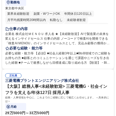
勤務地
東京都中央区
業界未経験歓迎
副業・WワークOK
年間休日120日以上
月平均残業時間20時間以内
転勤なし
未経験者歓迎
時短勤務あり
経験者歓迎
在宅OK
完全週休2日制
交通費支給
仕事の内容
駅近5分以内
土日祝休み
服装自由
企業名 株式会社ＭＥＮＯＵ 求人名 ★【未経験歓迎】AIで製造業の未来を
変えるインサイドセールス 仕事の内容 ノーコードで検査AIを開発できる
「検査AI MENOU」のインサイドセールスとして、見込み顧客の獲得から
商談機会の創出までを担っていただきます。マーケティングとフィールド
必要な経験・能力等
セールスをつなぐ役割として、 適切なタイミングで顧客とコミュニケーシ
必要な経験・能力等 【必須】■社会人経験3年以上■BtoB領域でのご経験を
ョンを取りながら、受注につながる商談機会の最大化を目指します。 【具
お持ちの方 ■顧客とのコミュニケーションを通じて課題やニーズを引き出
体的な仕事内容】 リードへの電話・メールによるアプローチ/リードナー
した経験 ■チームで連携しながら目標達成に取り組める方 【歓迎】・BtoB
チャリングおよび商談創出/CRMを活用した顧客情報の管理・分析/マーケ
SaaS企業での営業またはインサイドセールス経験 ・製造業向けの営業経
ティング施策と連携したフォローアップ/商談化率向上に向けた改善提案・
験 ・オフライン・オンラインセミナー登壇経験 ・マーケティング施策の
実行/フィールドセールスへの案件連携 募集職種 ★【未経験歓迎】AIで製
正社員
企画・実行経験 ・CRM・リードナーチャリングに関する知見 ・データを
三菱電機プラントエンジニアリング株式会社
造業の未来を変えるインサイドセールス
もとに営業プロセスを改善した経験 学歴・資格 学歴：大学院 大学 高専 短
大 専修学校 高校 語学力： 資格：
【大阪】総務人事<未経験歓迎> 三菱電機G・社会イン
フラを支える/年休127日 採用人事
総務・人事領域を中心に、これまでのご経験に応じて幅広くお任せします。 ＜具体的に
は＞
月給
29万5000円～33万5000円