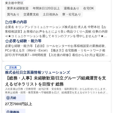
東京都中野区
業界未経験歓迎
年間休日120日以上
退職金あり
在宅OK
賞与あり
交通費支給
土日祝休み
寮・社宅あり
仕事の内容
企業名 キリンアンドコミュニケーションズ株式会社 求人名 中野本社【お
客様相談室】お客様のお声をもとにより良い商品づくりへ貢献 仕事の内容
≪★コミュニケーションを通してキリンのファンを増やしませんか？★≫
お客様のお声をより良い商品づくりに活かしていく上で、窓口となるお客
必要な経験・能力等
様相談室でのお仕事です。 日々お客様からいただくキリングループへのご
必要な経験・能力等 【必須】コールセンターやお客様相談室の業務経験、
意見を、企業活動に活かしています。お客様からの声に迅速かつ誠意をも
PCが使える方（Word・Excel）【働き方】在宅勤務・リモートワーク相
って対応、情報提供するとともにグループ内活動に反映しています。 【具
談可/月平均残業7～8時間程度 【入社後の研修】着任から1か月は電話対応
体的には】電話応対、メール、お手紙対応、ご指摘品調査報告書作成、有
のOJTを中心に実施し、電話対応に慣れた段階でメール・手紙のOJTを実
人チャットボット対応など。 【1日の対応件数】■電話：月間一人当たり
施する予定です。独り立ち以降もしっかりフォローする体制を整えていま
平均100件前後■メール・手紙：同上40件前後 募集職種 中野本社【お客様
正社員
すのでご安心ください。 【当社について】キリングループの広報機能を担
株式会社日立医薬情報ソリューションズ
相談室】お客様のお声をもとにより良い商品づくりへ貢献
う会社として、お客様との出会いを大切にし、磨き上げたホスピタリティ
を込めてコミュニケーションをとりながら広報関連業務を行っておりま
【総務・人事】未経験歓迎/日立グループ/組織運営を支
す。 学歴・資格 学歴：大学院 大学 高専 短大 専修学校 高校 語学力： 資
えるゼネラリストを目指す 総務
格：
入社直後は労務（労務管理・給与計算・安全衛生・福利厚生等）からお任せいたします。
将来は総務・採用・教育業務へ守備範囲を広げ、組織運営を支えるゼネラリストをめざせ
ます。
月給
27万7000円以上
勤務地