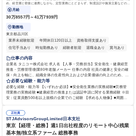
め、経営層と密接に連携しながら、定型業務にとどまらず、制度設計や施策立案などの上
流工程から関与していただきます。
月給
30万8557円～41万7939円
勤務地
東京都品川区
業界未経験歓迎
年間休日120日以上
資格取得支援あり
住宅手当あり
時短勤務あり
経験者歓迎
退職金あり
賞与あり
完全週休2日制
交通費支給
駅近5分以内
土日祝休み
仕事の内容
寮・社宅あり
企業名 タニコー株式会社 求人名 【人事・労務担当】安全衛生・健康経営
推進・労務管理/創業80年老舗メーカー 仕事の内容 社員の健康と安全の確
保・向上を軸に、組織全体の生産性向上および企業価値の向上のため、経
営層と密接に連携しながら、定型業務にとどまらず、制度設計や施策立案
必要な経験・能力等
などの上流工程から関与していただきます。 【主な業務内容】■安全衛生
必要な経験・能力等 【いずれか必須】■安全衛生業務の実務経験■労務管
業務（ストレスチェック、健康診断の運用、産業医との連携 など）■健康
理業務の実務経験 ■健康経営の推進または認証申請に関する業務経験 ※目
経営認証取得に向けた企画・推進■労務管理（労働時間の分析、労働環境
安：従業員数500名以上規模の企業でのご経験 【求める人物像】■周囲
の改善）■規程改定、制度設計、業務改善の推進■労働基準監督署対応、団
（社員・経営層）と円滑にコミュニケーションを図れる方■労務課題に対
体交渉対応 など 【採用背景】現在組織変革期の為、労務領域から組織力
し、迅速かつ的確に対応できる問題解決力をお持ちの方■チームおよび他
を底上げすべく、ともにご活躍いただける方の増員募集となります。 募集
正社員
部門と連携しながら業務を推進できる方■Excelや労務管理システムの実務
STJAdvisorsGroupLimited日本支社
職種 【人事・労務担当】安全衛生・健康経営推進・労務管理/創業80年老
使用経験をお持ちの方 学歴・資格 学歴：大学院 大学 高専 短大 専修学校
舗メーカー
高校 語学力： 資格：
東京【経理・総務】週1日出社程度のリモート中心/残業
基本無/独立系ファーム 総務事務