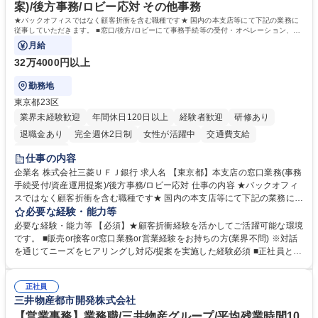
境です。社会貢献性の高い分野で専門性を磨きたい方を歓迎します。 学
案)/後方事務/ロビー応対 その他事務
歴・資格 学歴：大学院 大学 高専 短大 専修学校 高校 語学力： 資格：
★バックオフィスではなく顧客折衝を含む職種です★ 国内の本支店等にて下記の業務に
従事していただきます。 ■窓口/後方/ロビーにて事務手続等の受付・オペレーション、お
客様対応
月給
32万4000円以上
勤務地
東京都23区
業界未経験歓迎
年間休日120日以上
経験者歓迎
研修あり
退職金あり
完全週休2日制
女性が活躍中
交通費支給
土日祝休み
仕事の内容
企業名 株式会社三菱ＵＦＪ銀行 求人名 【東京都】本支店の窓口業務(事務
手続受付/資産運用提案)/後方事務/ロビー応対 仕事の内容 ★バックオフィ
スではなく顧客折衝を含む職種です★ 国内の本支店等にて下記の業務に従
事していただきます。 ■窓口/後方/ロビーにて事務手続等の受付・オペレ
必要な経験・能力等
ーション、お客様対応 ■窓口にて、ご来店された個人のお客様に対して金
必要な経験・能力等 【必須】★顧客折衝経験を活かしてご活躍可能な環境
融商品のご提案 ■効率的な事務運用の検討・構築等 ≪業務紹介：ご応募前
です。 ■販売or接客or窓口業務or営業経験をお持ちの方(業界不問) ※対話
に必ずご覧ください≫ ※記事 https://www.mysite.bk.mufg.jp/career/circle/
を通じてニーズをヒアリングし対応/提案を実施した経験必須 ■正社員とし
article17/ ※動画 https://youtu.be/H-S7HaJqqbg 募集職種 【東京都】本支
ての就業経験1年以上 【歓迎】■金融業界での就業経験■銀行での預金為替
店の窓口業務(事務手続受付/資産運用提案)/後方事務/ロビー応対
事務経験 ■金融商品の提案・販売経験 ≪魅力≫研修やOJT環境が整ってい
正社員
るので安心して入行いただけます。 幅広いキャリアの選択肢があり、公募
三井物産都市開発株式会社
や社内副業等を活用し、 一人ひとりが挑戦できるカルチャーが浸透してい
ます。 学歴・資格 学歴：大学院 大学 高専 短大 専修学校 高校 語学力：
【営業事務】業務職/三井物産グループ/平均残業時間10