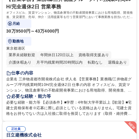
資格：
H/完全週休2日 営業事務
オフィスビル、賃貸マンション、物流倉庫等の不動産開発事業における用地取得、開発推
進、賃貸運営、売却、仲介・活用提案等を行う営業部門において事務業務を担当いただき
ます。
月給
30万9500円～43万4000円
勤務地
東京都港区
業界未経験歓迎
年間休日120日以上
資格取得支援あり
介護休暇あり
月平均残業時間20時間以内
転勤なし
退職金あり
在宅OK
賞与あり
育休あり
完全週休2日制
交通費支給
仕事の内容
駅近5分以内
土日祝休み
寮・社宅あり
企業名 三井物産都市開発株式会社 求人名 【営業事務】業務職/三井物産グ
ループ/平均残業時間10H/完全週休2日 仕事の内容 オフィスビル、賃貸マ
ンション、物流倉庫等の不動産開発事業における用地取得、開発推進、賃
貸運営、売却、仲介・活用提案等を行う営業部門において事務業務を担当
必要な経験・能力等
いただきます。 【詳細】・契約書管理、契約書製本、捺印対応、ファイリ
必要な経験・能力等 【必須条件】■学歴：4年制大学卒業以上【歓迎】■宅
ング、登記簿取得、調書取得・支払業務（各種費用支払、支払管理、請
建士資格保有者※応募に際し必須としている資格はありません。宅建士資
求・支払データ登録、取引先マスター申請対応）・予算作成及び予実管
格をお持ちでない方は入社後に取得を推奨しております（取得・維持費用
理・各種稟議書、報告書作成業務・各種台帳管理、交際費・会議費支払報
の一部補助あり） 【求める人物像】 ・向学心豊かで、主体的に行動でき
告書作成及び月次管理・部内総務庶務全般 など※※配属先によっては上記
る方。 ・社内外の多様な関係者と協調して業務を進められるコミュニケー
の他に担当頂く業務が発生する場合があります。 募集職種 【営業事務】
正社員
ション力がある方。 ・チャレンジを厭わず、粘り強く業務に取り組める
日立建機株式会社
業務職/三井物産グループ/平均残業時間10H/完全週休2日
方。多様な関係者と謙虚に信頼関係を構築でき、期限を意識したスケジュ