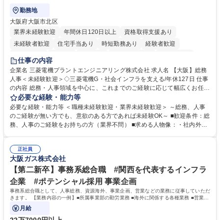
勤務地
大阪府大阪市北区
業界未経験歓迎
年間休日120日以上
資格取得支援あり
未経験者歓迎
住宅手当あり
時短勤務あり
経験者歓迎
退職金あり
在宅OK
賞与あり
完全週休2日制
交通費支給
仕事の内容
駅近5分以内
土日祝休み
服装自由
寮・社宅あり
食事補助あり
企業名 三菱電機プラントエンジニアリング株式会社 求人名 【大阪】総務
人事＜未経験歓迎＞◇三菱電機G・社会インフラを支える/年休127日 仕事
の内容 総務・人事領域を中心に、これまでのご経験に応じて幅広くお任せ
します。 ＜具体的には＞ ・総務/人事労務（給与・社保・勤怠管理など）
必要な経験・能力等
・採用・教育研修 ・福利厚生運用 など ※基本的には事務所勤務ですが、
必要な経験・能力等 ＜職種未経験歓迎・業界未経験歓迎＞ ～総務、人事
採用や教育等の業務内容により、関西圏以外への日帰り・宿泊を伴う国内
のご経験が無い方でも、意欲のある方であれば未経験OK～ ■歓迎条件：総
出張もございます。 ※担当業務を持ちつつ、お互いに助け合いながら、総
務、人事のご経験をお持ちの方（業界不問） ■求める人物像：・社内外の
務部という組織として協力しながら進める体制です。 募集職種 【大阪】
関係各部門との調整を率先して行い、業務を円滑に遂行できる協調性やコ
総務人事＜未経験歓迎＞◇三菱電機G・社会インフラを支える/年休127日
ミュニケーション能力を持っている方 ・人事総務領域に興味がありゼネラ
正社員
リスト志向をお持ちの方 学歴・資格 学歴：大学院 大学 語学力： 資格：
大阪ガス株式会社
【第二新卒】事務系総合職 #関西を代表するインフラ
企業 #ポテンシャル採用 事業企画
事務系総合職として、人事総務、資源海外、事業企画、営業などの業務に従事していただ
きます。 【業務内容の一例】■所属事業部の勤労業務 ■海外に関係する各種業務 ■営業部
門の企画スタッフ、ルート営業
月給