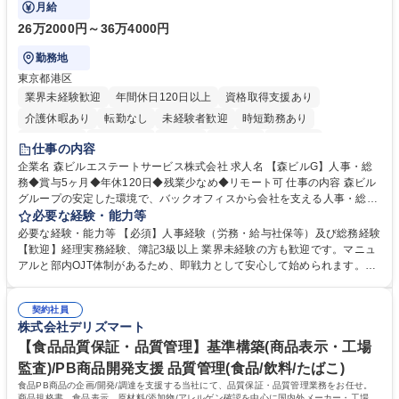
にも挑戦できる、やりがいある環境です。
月給
26万2000円～36万4000円
勤務地
東京都港区
業界未経験歓迎
年間休日120日以上
資格取得支援あり
介護休暇あり
転勤なし
未経験者歓迎
時短勤務あり
経験者歓迎
退職金あり
在宅OK
賞与あり
育休あり
仕事の内容
完全週休2日制
交通費支給
長期歓迎
駅近5分以内
土日祝休み
企業名 森ビルエステートサービス株式会社 求人名 【森ビルG】人事・総
務◆賞与5ヶ月◆年休120日◆残業少なめ◆リモート可 仕事の内容 森ビル
グループの安定した環境で、バックオフィスから会社を支える人事・総務
をお任せします。 労務と総務の業務をバランスよく担当し、ゆくゆくは制
必要な経験・能力等
度改定などのコア業務にも挑戦できる、やりがいある環境です。 ■勤怠管
必要な経験・能力等 【必須】人事経験（労務・給与社保等）及び総務経験
理、給与計算、社会保険手続き、年末調整等の労務管理全般 ■入退社手続
【歓迎】経理実務経験、簿記3級以上 業界未経験の方も歓迎です。マニュ
き、社内規定の改定や人事制度改定などのコア業務 ■社内イベントの企画
アルと部内OJT体制があるため、即戦力として安心して始められます。
運営やその他総務業務全般 ※労務と総務を1：1の割合でお任せ。 入社後
【魅力・やりがい】森ビルGの安定基盤で労務から総務まで幅広く携われ
は部内のOJTを中心に、あなたの経験に合わせて不足している部分はいつ
ます。定型業務に留まらず、社内規定や人事制度の改定など会社のコア業
でも質問・相談できる環境が整っているため、安心して成長できます。 募
契約社員
務に挑戦できるため、自身の成長と組織への貢献度をダイレクトに実感で
株式会社デリズマート
集職種 【森ビルG】人事・総務◆賞与5ヶ月◆年休120日◆残業少なめ◆
きます。 残業少なめ、週1日リモート可など、ワークライフバランスを保
リモート可
ち長期活躍できる環境です。 「これまでの幅広い経験を活かし、長期的な
【食品品質保証・品質管理】基準構築(商品表示・工場
キャリアを築きたい」という前向きな意欲と挑戦を全力で応援します。 学
監査)/PB商品開発支援 品質管理(食品/飲料/たばこ)
歴・資格 学歴：大学院 大学 高専 短大 専修学校 高校 語学力： 資格：日商
食品PB商品の企画/開発/調達を支援する当社にて、品質保証・品質管理業務をお任せ。
簿記検定1級 日商簿記検定2級 日商簿記検定3級
商品規格書、食品表示、原材料/添加物/アレルゲン確認を中心に国内外メーカー・工場の