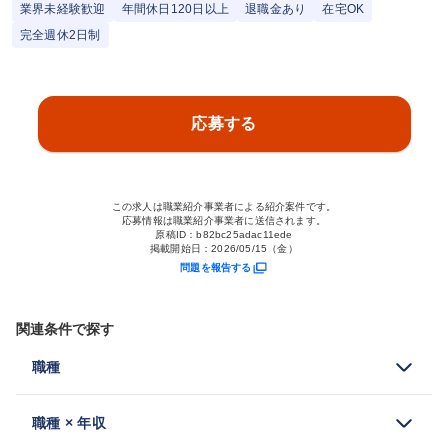
業界未経験歓迎
年間休日120日以上
退職金あり
在宅OK
完全週休2日制
応募する
この求人は職業紹介事業者による紹介案件です。
応募情報は職業紹介事業者に送信されます。
原稿ID：
b82bc25adac11ede
掲載開始日：
2026/05/15（金）
問題を報告する
関連条件で探す
職種
職種 × 年収