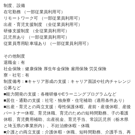
制度、設備

在宅勤務 （一部従業員利用可）

リモートワーク可 （一部従業員利用可）

出産・育児支援制度 （全従業員利用可）

研修支援制度 （全従業員利用可）

託児所あり （一部従業員利用可）

従業員専用駐車場あり （一部従業員利用可）

その他制度

退職金：有

社会保険：健康保険 厚生年金保険 雇用保険 労災保険

寮・社宅：有

制度備考：■キャリア形成の支援：キャリア面談や社内チャレンジ
公募など

■能力開発の支援：各種研修やEラーニングプログラムなど

■居住・通勤の支援：社宅・独身寮・住宅補助（適用条件あり）

■出産・育児との両立支援：母性保護休暇、産前・産後休暇、産後
パートナー休暇、育児休職、育児のための短時間勤務、子の看護
休暇、育児費用補助、出産祝金、育児手当、常設託児所（栃木県
と埼玉県の事業所内）、不妊治療休暇・休職

■介護との両立支援：介護休暇・休職、短時間勤務、介護手当、再