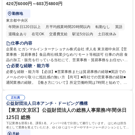
420万6000円～603万4800円
勤務地
東京都中央区
年間休日120日以上
月平均残業時間20時間以内
転勤なし
英語
退職金あり
在宅OK
交通費支給
駅近5分以内
土日祝休み
仕事の内容
企業名 ヒガシマルインターナショナル株式会社 求人名 東京都中央区【営
業事務・貿易事務】食品商社/残業少なめ/リモート等相談可 仕事の内容 食
品の加工・販売を行っている当社にて、営業事務・貿易事務をお任せいた
します。営業社員のサポートポジションとして、受発注から海外工場との
必要な経験・能力等
調整まで幅広く対応し、当社事業の根幹を支えていただきます。 ■受発注
必要な経験・能力等 【必須】■営業事務または貿易事務の経験■英語での
業務、請求書発行 ■海外工場とのスケジュール調整 ■在庫管理 ■輸入書類
メールのやり取りに抵抗感の無い方 【尚可】■商社での営業事務の経験■
の確認・作成 ■配送手配 ■通関業者を通して行う輸出入業全般 ■倉庫との
通関業務の経験。 【働き方について】所定労働時間は7時間と短めで、残
倉入れ調整等 ※ゼネラリストとしてのキャリアアップを目指すことが可能
業も月平均20時間以下です。時差出勤制度や週1日のリモート勤務も相談
です。単に商品を販売するだけでなく原料の仕入れから販売までをトータ
可能で、ワークライフバランスを保ち長期就業しやすい環境です。 【当社
ルプロデュースしているため、商品に関わる全ての業務をサポート頂きま
正社員
の強み】1991年の設立以来、外食産業を中心としたお客様の多様なニー
公益財団法人日本アンチ・ドーピング機構
す。 募集職種 東京都中央区【営業事務・貿易事務】食品商社/残業少なめ/
ズに沿った冷凍水産物等の生産・輸入・販売を一貫して手掛けています。
リモート等相談可
自社工場と海外拠点の強固な連携によるワンストップサービスが最大の強
【東京/文京区】公益財団法人の総務人事業務/年間休日
みです。 学歴・資格 学歴：大学院 大学 語学力：英語 資格：
125日 総務
下記業務を部長1名、課長1名、メンバー2名で分担して遂行しています。 はじめは担当
者として業務を覚えていただき、ゆくゆくはリーダーやマネージャーポジションとして活
躍いただくことを期待しています。
月給