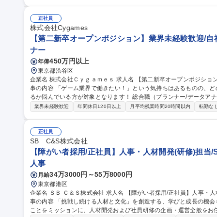
チーム／職種例 ＜ゲーム開発＞■ゲーム開発エンジニア／サーバーサ
サイド■テクニカルアーティスト／東京 ※他にも募集中のポジション
マッチしたポジションをご案内いたします。 募集職種 【第二新卒/技術職(オープンポジション)】業界未経験歓迎/
正社員
自社ゲーム/WEB面接
株式会社Cygames
【第二新卒オープンポジション】業界未経験歓迎/自社
ナー
450万円以上
年俸
東京都渋谷区
企業名 株式会社Ｃｙｇａｍｅｓ 求人名 【第二新卒オープンポジション】業界未経験歓迎/自社ゲーム/WEB面接 仕
事の内容 「ゲーム業界で働きたい！」という気持ちはあるものの、
るか悩んでいる方が対象となります！ 総合職（プランナー/データアナリストなど）、技術職（開発エンジニ ア/
インフラエンジニアなど）、デザイン職（デザイナー/イラストレ ー
業界未経験歓迎
年間休日120日以上
月平均残業時間20時間以内
転勤な
ッチしたポジションをご案内いたします。ゲームやエンタメコンテン
の手で作りたい」「最高のコンテンツを作るためには、何でもやる」
ております。 募集職種 【第二新卒オープンポジション】業界未経験
正社員
SB C&S株式会社
【障がい者採用/正社員】人事・人材開発(研修)担当/So
人事
34万3000円～55万8000円
月給
東京都港区
企業名 ＳＢ Ｃ＆Ｓ株式会社 求人名 【障がい者採用/正社員】人事・人材開発（研修）担当/SoftBankグループ 仕
事の内容 「挑戦し続ける人材と文化」を創造する、学びと成長の機
ことをミッションに、人材開発および社員研修の企画・運営全般をお任せします。 【詳細】 ・