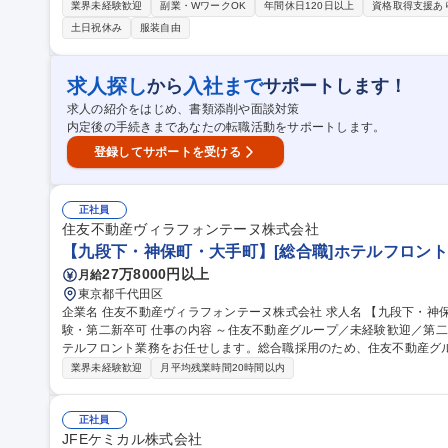
スケジュール管理、実施運営、KPI管理 ・研修の新規企画立案、関係
業界未経験歓迎
副業・WワークOK
年間休日120日以上
資格取得支援あ
修のファシリテーション、講師対応・育成、社外研修ベンダーとの連
土日祝休み
服装自由
も参画いただきます 募集職種 【障がい者採用/正社員】人事・人
求人探し
入社まで
から
サポートします！
求人の紹介をはじめ、書類添削や面談対策
内定後の手続きまであなたの転職活動をサポートします。
登録してサポートを受ける
正社員
住友不動産ヴィラフォンテーヌ株式会社
【九段下・神保町・大手町】[総合職]ホテルフロント
27万8000円以上
月給
東京都千代田区
企業名 住友不動産ヴィラフォンテーヌ株式会社 求人名 【九段下・神保町・大手町】[総合職]ホテルフロント/未経
験・第二新卒可 仕事の内容 ～住友不動産グループ／未経験歓迎／第二新卒歓迎～ 住友不動産グループの当社でホ
テルフロント業務をお任せします。総合職採用のため、住友不動産グ
構築可能です。 フロント接客・予約・問い合わせ対応および付帯業務/観光案内/安全管理等ホテル運営業務全般を
業界未経験歓迎
月平均残業時間20時間以内
お任せします。 ・チェックイン・チェックアウト対応業務 ・予約受
請求書等の事務処理業務 ・稼動・売上管理、客室対応、安全管理等の業務 募集職種 【九段下・神保町・
[総合職]ホテルフロント/未経験・第二新卒可
正社員
JFEケミカル株式会社