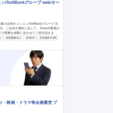
SoftBankグループ web/オー
す。ご志向や適性に応じて、Fintech事業の
どの業務を経験にあわせてご担当頂きま
り
時短勤務あり
在宅OK
完全週休2日制
の企画、カスタマーサクセス、オペレーション
ます。PayPayやLINE等グループ会社
ツ・映画・ドラマ等企画運営 プ