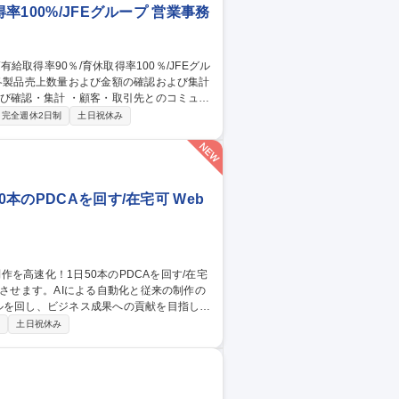
率100%/JFEグループ 営業事務
（例；請求書等） ・受発注業務／請求書発
完全週休2日制
土日祝休み
確認 ・総務業務（備品管理、オフィスや施
本のPDCAを回す/在宅可 Web
ルを回し、ビジネス成果への貢献を目指しま
制
土日祝休み
事業部門への動画活用提案 ■生成AIを用い
・音声・字幕の生成や制作管理 ※1日50本