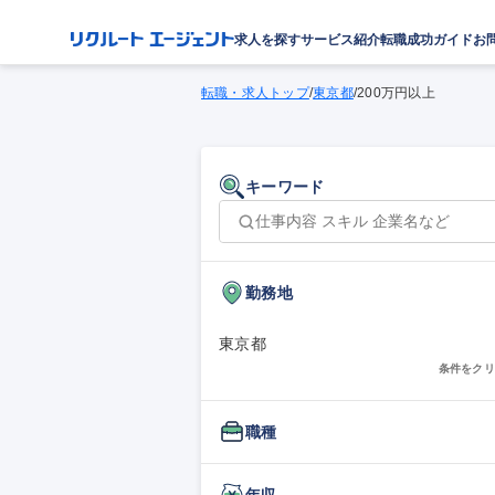
求人を探す
サービス紹介
転職成功ガイド
お
転職・求人トップ
/
東京都
/
200万円以上
キーワード
勤務地
東京都
条件をクリ
職種
年収