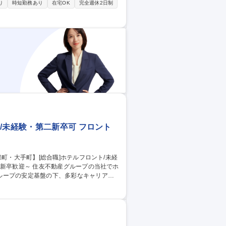
部署との調整、実施後の効果測定 ・社内研
り
時短勤務あり
在宅OK
完全週休2日制
携 ・その他、人事領域における横断施策に
材開発（研修）担当/SoftBankグループ
/未経験・第二新卒可 フロント
ループの安定基盤の下、多彩なキャリアを
付、問い合わせ、お客様要望への対応業務 ・
大手町】