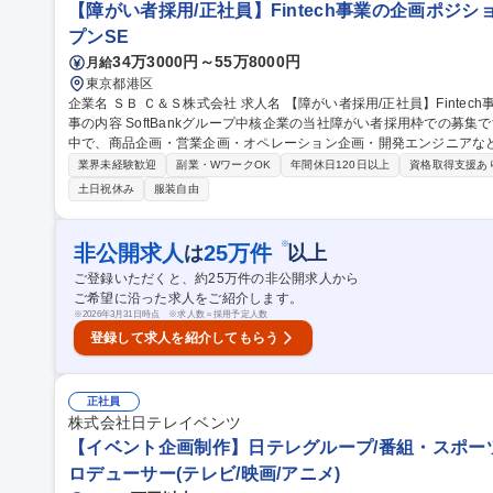
【障がい者採用/正社員】Fintech事業の企画ポジション/
プンSE
34万3000円～55万8000円
月給
東京都港区
企業名 ＳＢ Ｃ＆Ｓ株式会社 求人名 【障がい者採用/正社員】Fintech事業の企画ポジション/SoftBankグループ 仕
事の内容 SoftBankグループ中核企業の当社障がい者採用枠での募集で
中で、商品企画・営業企画・オペレーション企画・開発エンジニアな
す。 【業務例】店舗DX（決済、POSアプリ等）に関する新規商品の企画立案と開発、パートナー開拓とアライア
業界未経験歓迎
副業・WワークOK
年間休日120日以上
資格取得支援あ
ンス締結、市場ニーズの把握、FinTech関連商品、プロモーション
土日祝休み
服装自由
構築 等 【魅力】立ち上げからサービス化・収益化まで一気通貫で関与でき
や多分野の企業との協業を通じて視野が広がります。 募集職種 【障がい者採用/正社員】Fintech事業の企画ポジ
ション/SoftBankグループ
※
非公開求人
25
万件
は
以上
ご登録いただくと、約
25
万件の非公開求人から
ご希望に沿った求人をご紹介します。
※
2026年3月31日時点 ※求人数＝採用予定人数
登録して求人を紹介してもらう
正社員
株式会社日テレイベンツ
【イベント企画制作】日テレグループ/番組・スポー
ロデューサー(テレビ/映画/アニメ)