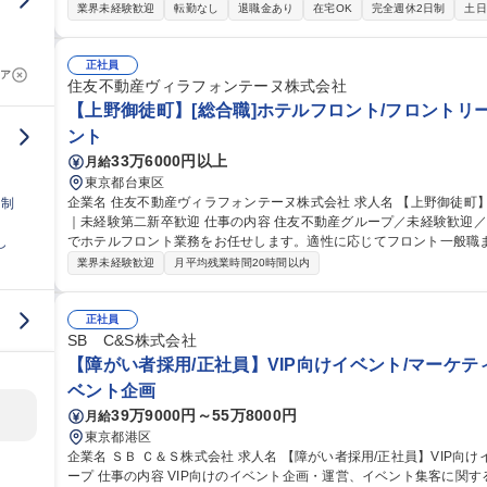
ー業務】 アニメーション事業における企画製作のアシスタント業務をご担当いただきます。クリエイティブ、プ
業界未経験歓迎
転勤なし
退職金あり
在宅OK
完全週休2日制
土日
ロデュース、ビジネス面、音楽 【アニメ宣伝アシスタントプロデュー
国内外のアニメファンに広くお届けするお仕事です。宣伝企画、クリ
ント企画など 募集職種 ※第2新卒・業界未経験歓迎【アニメオ
正社員
ア
住友不動産ヴィラフォンテーヌ株式会社
【上野御徒町】[総合職]ホテルフロント/フロントリ
ント
33万6000円以上
月給
東京都台東区
企業名 住友不動産ヴィラフォンテーヌ株式会社 求人名 【上野御徒町】[総合職]ホテルフロント/フロントリーダー
日制
｜未経験第二新卒歓迎 仕事の内容 住友不動産グループ／未経験歓迎／第二新卒歓迎～ 住友不動産グループの当社
でホテルフロント業務をお任せします。適性に応じてフロント一般職
し
す。 フロント接客・予約・問い合わせ対応および付帯業務/観光案内/安全管理等ホテル運営業務全般をお任せしま
業界未経験歓迎
月平均残業時間20時間以内
す。 ・チェックイン・チェックアウト対応業務 ・予約受付、問い合
事務処理業務 ・稼動・売上管理、客室対応、安全管理等の業務 募集職種 【上野御徒町】[総合職]ホテルフロント/
フロントリーダー｜未経験第二新卒歓迎
正社員
SB C&S株式会社
【障がい者採用/正社員】VIP向けイベント/マーケティン
ベント企画
39万9000円～55万8000円
月給
東京都港区
企業名 ＳＢ Ｃ＆Ｓ株式会社 求人名 【障がい者採用/正社員】VIP向けイベント/マーケティング企画/SoftBankグル
ープ 仕事の内容 VIP向けのイベント企画・運営、イベント集客に関するメール配信や集客施策をお任せします。