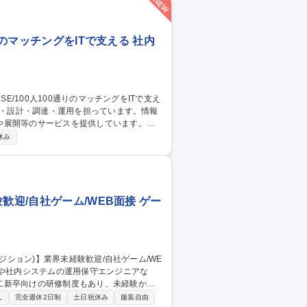
りのマッチングをITで支える 社内
や展開等のサービスを提供しています。
社内用IaaS/SaaS/Idpの設計/構築/運
休み
増床に伴うIT設備の設計、構築、運用保守
ークあふれる“会社”を創る」ために「いつ
す 募集職種 ■システムア
歓迎/自社ゲーム/WEB面接 ゲー
二新卒向けの研修制度もあり、未経験から
し
完全週休2日制
土日祝休み
服装自由