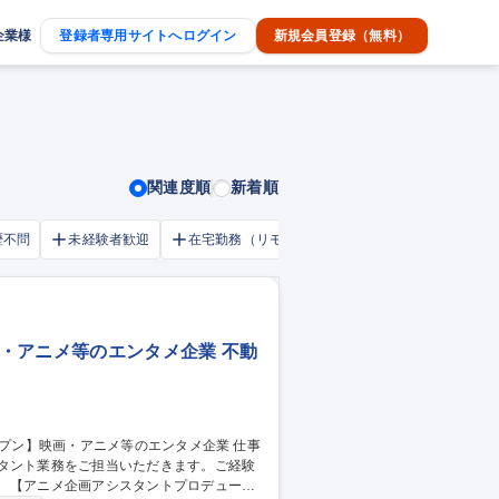
企業様
登録者専用サイトへログイン
新規会員登録（無料）
関連度順
新着順
歴不問
未経験者歓迎
在宅勤務（リモートワーク）OK
家賃補助・
・アニメ等のエンタメ企業 不動
スタント業務をご担当いただきます。ご経験
ーサ