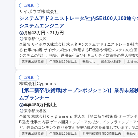
正社員
サイボウズ株式会社
システムアドミニストレータ/社内SE/100人100通
システムエンジニア
43万円～71万円
月給
東京都中央区
企業名 サイボウズ株式会社 求人名 ■システムアドミニストレータ/社内SE/100人100通りのマッチングをITで支え
る 仕事の内容 サイボウズ社内で利用するIT機器や情報システムの企画・設計・調達・運用を担っています。情報
システムの設計、構築、運用保守及びセキュリティ対策等の導入提案
【業務内容】■サイボウズの働き方を支えるITシステムの設計/構築/運用保守■
業界未経験歓迎
年間休日120日以上
転勤なし
完全週休2日制
土日祝
用保守■社内用オンプレミスサーバーの設計・運用保守■拠点の構築・
※当社の企業理念を実現するための社内環境づくり、つまり「チームワ
でも、どこでも、誰とでも、最高の仕事ができるITを提供する」をミッションとしていま
正社員
ドミニストレータ/社内SE/100人100通りのマッチングをITで支える
株式会社Cygames
【第二新卒/技術職(オープンポジション)】業界未経験
ムプランナー
450万円以上
年俸
東京都渋谷区
企業名 株式会社Ｃｙｇａｍｅｓ 求人名 【第二新卒/技術職(オープンポジション)】業界未経験歓迎/自社ゲーム/WE
B面接 仕事の内容 ゲーム開発エンジニアのほか、インフラエンジニアや社内システムの運用保守エンジニアな
ど、最高のコンテンツ作りを支える技術職の方を募集しています。第
挑戦できる土壌が 整っています。Cygamesで、あなたが本当にやりたかった仕事に挑戦してみませんか？ 1,配属
業界未経験歓迎
年間休日120日以上
月平均残業時間20時間以内
転勤な