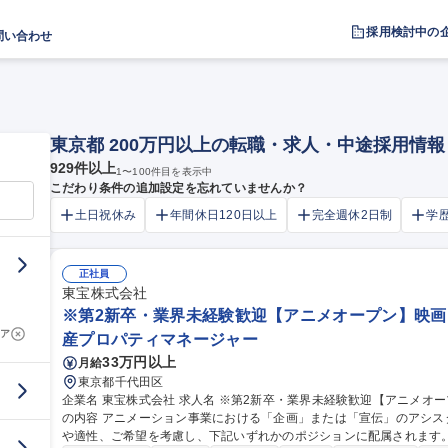
採用検討中の
問い合わせ
東京都 200万円以上の転職・求人・中途採用情報
929
件以上
1
〜
100
件目を表示中
こだわり条件の追加設定を忘れていませんか？
土日祝休み
年間休日120日以上
完全週休2日制
学
正社員
東宝株式会社
※第2新卒・業界未経験歓迎【アニメオープン】映画
ア
産プロパティマネージャー
33万円以上
月給
東京都千代田区
企業名 東宝株式会社 求人名 ※第2新卒・業界未経験歓迎【アニメオープン】映画・アニメ等のエンタメ企業 仕事
の内容 アニメーション事業における「企画」または「宣伝」のアシ
や適性、ご希望を考慮し、下記いずれかのポジションに配属されます。 【アニメ企画アシスタントプロデュ