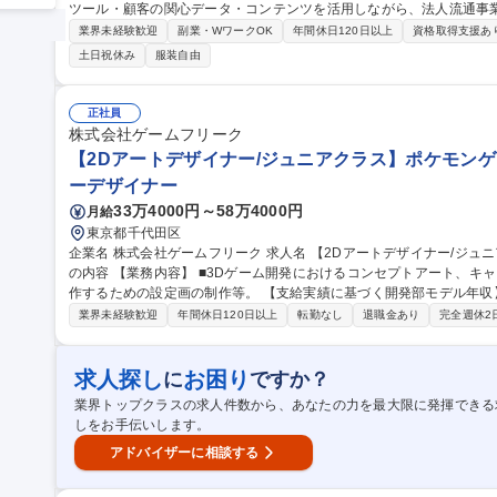
ツール・顧客の関心データ・コンテンツを活用しながら、法人流通事
る組織です。 ■社内外の各種イベントの企画・運営サポート ■VIPイベントの進行管理 ■イベント当日の運営・調
業界未経験歓迎
副業・WワークOK
年間休日120日以上
資格取得支援あ
整※要相談 リスト作成・受付整理 ■関係各所とのコミュニケーション
土日祝休み
服装自由
る大型カンファレンス（年数回実施）など ※デジタルマーケティン
ルツールをを利用しながら、サイト作成やメール配信、キャンペーンの案内など 募集職種 【障が
員】VIP向けイベント/マーケティング企画/SoftBankグループ
正社員
株式会社ゲームフリーク
【2Dアートデザイナー/ジュニアクラス】ポケモンゲ
ーデザイナー
33万4000円～58万4000円
月給
東京都千代田区
企業名 株式会社ゲームフリーク 求人名 【2Dアートデザイナー/ジュニアクラス】ポケモンゲーム開発企業！ 仕事
の内容 【業務内容】 ■3Dゲーム開発におけるコンセプトアート、キ
作するための設定画の制作等。 【支給実績に基づく開発部モデル年収】 ＜ディレクター＞ ～約2,300万円 ＜セク
ションディレクター＞ ～約1,800万円 ・30代半ば：1,800万円 ・30代前半：1,500万円 
業界未経験歓迎
年間休日120日以上
転勤なし
退職金あり
完全週休2
イナー/ジュニアクラス】ポケモンゲーム開発企業！
求人探し
お困り
に
ですか？
業界トップクラスの求人件数から、あなたの力を最大限に発揮できる
しをお手伝いします。
アドバイザーに相談する