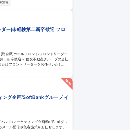
祝休み
サー業務】 多様なプロモーションで作品を
エイティブ、デジタルプロモーションイベ
ープン】映画・アニメ等のエンタメ企業
ーダー|未経験第二新卒歓迎 フロ
またはフロントリーダーをお任せいたしま
わせ、お客様要望への対応業務 ・請求書等の
グ企画/SoftBankグループ イ