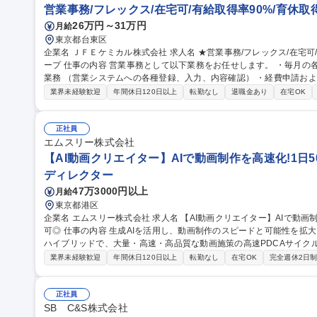
営業事務/フレックス/在宅可/有給取得率90%/育休取得
26万円～31万円
月給
東京都台東区
企業名 ＪＦＥケミカル株式会社 求人名 ★営業事務/フレックス/在宅可/有給取得率90％/育休取得率100％/JFEグル
ープ 仕事の内容 営業事務として以下業務をお任せします。 ・毎月の各製品売上数量および金額の確認および集計
業務 （営業システムへの各種登録、入力、内容確認） ・経費申請および確認・集計 ・顧客・取引先とのコミュニ
ケーション：電話、メール等での定型サービスに関わる問い合せ対応
業界未経験歓迎
年間休日120日以上
転勤なし
退職金あり
在宅OK
行業務、支払確認等 ・（場合により）製品在庫管理、生産バランスの
設管理、通信文書管理など） 募集職種 ★営業事務/フレックス/在宅可/有給取得率90％/育休取得率100％/JFEグル
ープ
正社員
エムスリー株式会社
【AI動画クリエイター】AIで動画制作を高速化!1日50
ディレクター
47万3000円以上
月給
東京都港区
企業名 エムスリー株式会社 求人名 【AI動画クリエイター】AIで動画制作を高速化！1日50本のPDCAを回す/在宅
可◎ 仕事の内容 生成AIを活用し、動画制作のスピードと可能性を拡大させます。AIによる自動化と従来の制作の
ハイブリッドで、大量・高速・高品質な動画施策の高速PDCAサイク
す。 AIエージェントに定型作業を任せ、「何を・なぜ作るか」の判断と企画に集中する新しい制作スタイルを担
業界未経験歓迎
年間休日120日以上
転勤なし
在宅OK
完全週休2日
います。 ■AI・自動化を用いた動画制作ワークフローの設計と最適化 ■
た動画コンテンツ企画・制作・効果検証 ■AIによるシナリオ・クリップ
規模の体制を構築し、仮説検証と改善を行います。 募集職種 【AI動画クリエイター】AIで動画制作を高速化！1
正社員
日50本のPDCAを回す/在宅可◎
SB C&S株式会社