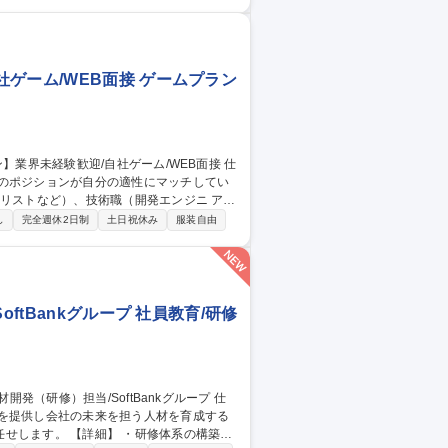
イド■ゲーム開発エンジニア／クライアント
はございますので、面接ではご希望と適性に
ゲーム/WEB面接 ゲームプラン
どのポジションが自分の適性にマッチしてい
ターなど）等から、面接でご希望と適正にマ
し
完全週休2日制
土日祝休み
服装自由
ツが大好きで、「ゲーム業界の未来を自ら
という情熱に溢れた方のご応募をお待ちし
歓迎/自社ゲーム/WEB面接
ftBankグループ 社員教育/研修
会を提供し会社の未来を担う人材を育成する
研修体系の構築、