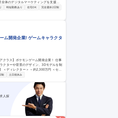
業全体のデジタルマーケティングを支援す
り
時短勤務あり
在宅OK
完全週休2日制
 ※イベント事例：多くの経営層をお招きす
グの業務経験もしくは知識ある方は、デジタ
い者採用/正社
ーム開発企業! ゲームキャラクタ
ャラクターや背景のデザイン、3Dモデルを制
募集職種 【2Dアートデザ
日制
土日祝休み
求人探