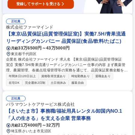
登録してサポートを受ける
正社員
株式会社ファーマインド
【東京/品質保証(品質管理保証室)】実働7.5H/青果流通
リーディングカンパニー 品質保証(食品/飲料/たばこ)
33万6500円～43万5000円
月給
東京都千代田区
企業名 株式会社ファーマインド 求人名 【東京/品質保証(品質管理保証
室)】実働7.5H/青果流通リーディングカンパニー 仕事の内容 まず農薬管
理、農園管理、各拠点現場管理等の実務を通じて、品質保証業務全般を理
解していただき、段階的に業務の幅を広げながら、品質リスクの低減や仕
年間休日120日以上
資格取得支援あり
時短勤務あり
退職金あり
組みづくり、関係部門を巻き込んだ改善推進をお任せします。 ■農薬管
在宅OK
完全週休2日制
土日祝休み
服装自由
理・リスク評価：新規に使用する農薬のリスク評価/新規原料・新規サプラ
イヤー評価における安全性確認/残留農薬管理体制の継続的な改善■農園管
理：フィリピンおよび自社農園におけるGAPに基づいた管理・指導/農園
正社員
現場と連携した改善活動の推進■品質リスク・重大案件(表示不良、残留農
パラマウントケアサービス株式会社
薬基準値逸脱、硬質異物 等)対応：社内起因による回収案件・リコール案
【さいたま市】事務職/福祉用具レンタル卸国内NO.1
件の軽減サポート/再発防止策の立案および横断的な展開 募集職種 【東京/
「人の生きる」を支える企業 営業事務
品質保証(品質管理保証室)】実働7.5H/青果流通リーディングカンパニー
21万4000円～32万円
月給
埼玉県さいたま市見沼区