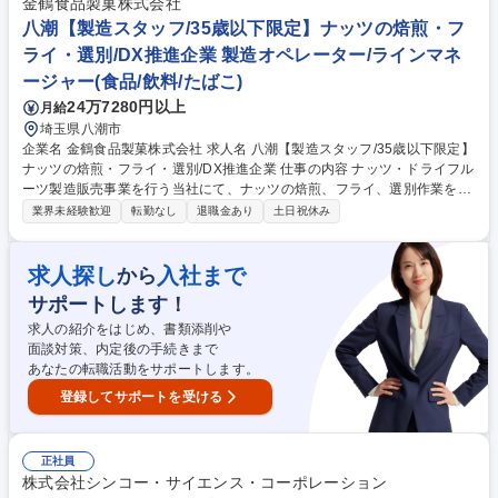
をサポート・業績に間接的に関与していけることがやりがいです。ルーチ
金鶴食品製菓株式会社
ンワークの中にも、自分だけの色を出していけるのが、この仕事の面白み
八潮【製造スタッフ/35歳以下限定】ナッツの焙煎・フ
でもあります。 ※変更範囲：無し（ただし本人の希望がある場合かつ職種
ライ・選別/DX推進企業 製造オペレーター/ラインマネ
転換された場合は当社業務全般） 募集職種 【静岡】事務職/福祉用具レン
ージャー(食品/飲料/たばこ)
タル卸で国内NO.1「人の生きる」を支える企業
24万7280円以上
月給
埼玉県八潮市
企業名 金鶴食品製菓株式会社 求人名 八潮【製造スタッフ/35歳以下限定】
ナッツの焙煎・フライ・選別/DX推進企業 仕事の内容 ナッツ・ドライフル
ーツ製造販売事業を行う当社にて、ナッツの焙煎、フライ、選別作業をお
任せ。具体的には、大型ロースターやフライヤーの操作、品質基準に基づ
業界未経験歓迎
転勤なし
退職金あり
土日祝休み
く選別、設備のメンテナンスがメインです。 ■ナッツの種類に応じた焙煎
機・フライヤーの温度・時間設定と操作 ■色味、香り、食感のチェック
（五感とデータを駆使した品質確認） ■異物混入を防ぐための厳格な選別
求人探し
入社まで
から
作業および検品 ■生産計画に基づいた機械の洗浄・メンテナンス ★IoT導
サポートします！
入により、焙煎データの可視化を推進中。経験を数値で裏付け、効率的に
技術習得が可能です。 募集職種 八潮【製造スタッフ/35歳以下限定】ナッ
求人の紹介をはじめ、書類添削や
ツの焙煎・フライ・選別/DX推進企業
面談対策、内定後の手続きまで
あなたの転職活動をサポートします。
登録してサポートを受ける
正社員
株式会社シンコー・サイエンス・コーポレーション