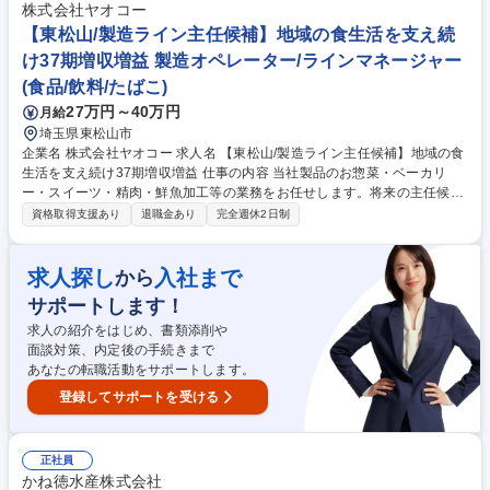
し、生活リズムが取りやすい環境です。 【採用背景】事業拡大・生産量増
株式会社ヤオコー
加に伴い人員強化 募集職種 【千葉/医薬品製造担当】クリーンルーム内業
【東松山/製造ライン主任候補】地域の食生活を支え続
務/業界未経験歓迎/借り上げ社宅有
け37期増収増益 製造オペレーター/ラインマネージャー
(食品/飲料/たばこ)
27万円～40万円
月給
埼玉県東松山市
企業名 株式会社ヤオコー 求人名 【東松山/製造ライン主任候補】地域の食
生活を支え続け37期増収増益 仕事の内容 当社製品のお惣菜・ベーカリ
ー・スイーツ・精肉・鮮魚加工等の業務をお任せします。将来の主任候補
として活躍いただきます。 募集職種 【東松山/製造ライン主任候補】地域
資格取得支援あり
退職金あり
完全週休2日制
の食生活を支え続け37期増収増益
求人探し
入社まで
から
サポートします！
求人の紹介をはじめ、書類添削や
面談対策、内定後の手続きまで
あなたの転職活動をサポートします。
登録してサポートを受ける
正社員
かね徳水産株式会社