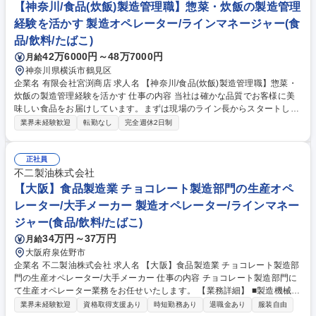
11/1入社【武蔵野】製造職（醸造）◆住宅補助・福利厚生充実・残業少◎
【神奈川/食品(炊飯)製造管理職】惣菜・炊飯の製造管理
経験を活かす 製造オペレーター/ラインマネージャー(食
品/飲料/たばこ)
42万6000円～48万7000円
月給
神奈川県横浜市鶴見区
企業名 有限会社宮渕商店 求人名 【神奈川/食品(炊飯)製造管理職】惣菜・
炊飯の製造管理経験を活かす 仕事の内容 当社は確かな品質でお客様に美
味しい食品をお届けしています。まずは現場のライン長からスタートし、
将来的には工場責任者の右腕としてマネジメント全般を担っていただく、
業界未経験歓迎
転勤なし
完全週休2日制
非常にやりがいのあるポジションです。 【業務内容】 ■工場責任者のサポ
ート ■炊飯ライン・加工ラインのシフト管理 ■現場従業員の衛生指導 ■製
造商品の品質指導 ■商材発注、在庫管理 培ってきた「品質・衛生・生産管
正社員
理」のスキルを、ぜひ当社で活かしてください！より働きやすい職場とし
不二製油株式会社
て、現場の声やご自身の経験などから提案を具現化し、ご活躍頂ければと
【大阪】食品製造業 チョコレート製造部門の生産オペ
思います。 募集職種 【神奈川/食品(炊飯)製造管理職】惣菜・炊飯の製造
レーター/大手メーカー 製造オペレーター/ラインマネー
管理経験を活かす
ジャー(食品/飲料/たばこ)
34万円～37万円
月給
大阪府泉佐野市
企業名 不二製油株式会社 求人名 【大阪】食品製造業 チョコレート製造部
門の生産オペレーター/大手メーカー 仕事の内容 チョコレート製造部門に
て生産オペレーター業務をお任せいたします。 【業務詳細】 ■製造機械稼
働操作■生産設備メンテナンス■工程毎の品質管理 【当社の特徴】 工場内
業界未経験歓迎
資格取得支援あり
時短勤務あり
退職金あり
服装自由