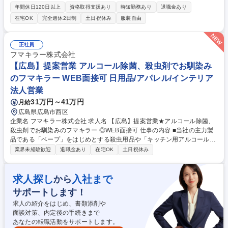
だき、段階的に業務の幅を広げながら、品質リスクの低減や仕組みづく
年間休日120日以上
資格取得支援あり
時短勤務あり
退職金あり
り、関係部門を巻き込んだ改善推進をお任せします。 ■農薬管理・リスク
在宅OK
完全週休2日制
土日祝休み
服装自由
評価：新規に使用する農薬のリスク評価/新規原料・新規サプライヤー評価
における安全性確認/残留農薬管理体制の継続的な改善■農園管理：フィリ
ピンおよび自社農園におけるGAPに基づいた管理・指導/農園現場と連携
正社員
した改善活動の推進■品質リスク・重大案件(表示不良、残留農薬基準値逸
フマキラー株式会社
脱、硬質異物 等)対応：社内起因による回収案件・リコール案件の軽減サ
【広島】提案営業 アルコール除菌、殺虫剤でお馴染み
ポート/再発防止策の立案および横断的な展開 募集職種 ■【東京/品質保証
のフマキラー WEB面接可 日用品/アパレル/インテリア
（担当職）】実働7.5H/青果流通リーディングカンパニー
法人営業
31万円～41万円
月給
広島県広島市西区
企業名 フマキラー株式会社 求人名 【広島】提案営業★アルコール除菌、
殺虫剤でお馴染みのフマキラー ◎WEB面接可 仕事の内容 ■当社の主力製
品である「ベープ」をはじめとする殺虫用品や「キッチン用アルコール除
菌」といった家庭用品、園芸用品などの提案営業です。 【具体的には】商
業界未経験歓迎
退職金あり
在宅OK
土日祝休み
社や販売代理店・小売店（ホームセンター、スーパー ドラッグストア等
）への本部商談と店頭での販売促進を中心に担っていただきます。市場や
販売動向の調査 ・製品や売場レイアウトの提案、 その提案資料の作成
求人探し
入社まで
から
（ディスプレイや販促物の企画）等。 ■人の命や暮らしを守ることに直結
サポートします！
するやりがいのある営業です ■弊社は海外でも殺虫剤事業を展開しており
ます。将来的には海外営業としてのキャリア構築も可能です。 募集職種
求人の紹介をはじめ、書類添削や
【広島】提案営業★アルコール除菌、殺虫剤でお馴染みのフマキラー ◎W
面談対策、内定後の手続きまで
EB面接可
あなたの転職活動をサポートします。