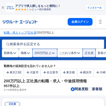
アプリで求人探しをもっと便利に！
インストール
レビュー高評価
無料
会員ログイン
/
/
転職・求人トップ
正社員
200万円以上
検索条件を設定する
勤務地
職種
200万円以上
こだわり条件
正社員
新着
勤務地の追加設定を忘れていませんか？
東京23区
大阪市
名古屋市
東京都
横浜市
川崎
200万円以上 正社員の転職・求人・中途採用情報
957
件以上
関連度順
新着順
1
〜
100
件目を表示中
正社員