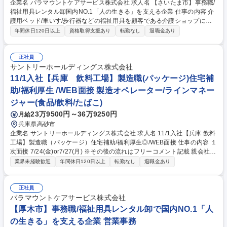
企業名 パラマウントケアサービス株式会社 求人名 【さいたま市】事務職/
福祉用具レンタル卸国内NO.1「人の生きる」を支える企業 仕事の内容 介
護用ベッド/車いす/歩行器などの福祉用具を顧客である介護ショップにレ
ンタルする際の事務作業全般を中心に担当いただきます。営業のサポート
年間休日120日以上
資格取得支援あり
転勤なし
退職金あり
業務から顧客対応まで業務内容は多岐にわたります。 その中でも、顧客で
ある介護ショップとの電話や来客対応次第では、拠点の営業成績に貢献で
きる介在価値の高い仕事です。そのため、事務作業だけでなく、人と接す
正社員
ることで周りの人をサポート・業績に間接的に関与していけることがやり
サントリーホールディングス株式会社
がいです。ルーチンワークの中にも、自分だけの色を出していけるのが、
11/1入社【兵庫 飲料工場】製造職(パッケージ)住宅補
この仕事の面白みでもあります。 ※変更範囲：無し（ただし本人の希望が
助/福利厚生 /WEB面接 製造オペレーター/ラインマネー
ある場合かつ職種転換された場合は当社業務全般） 募集職種 【さいたま
ジャー(食品/飲料/たばこ)
市】事務職/福祉用具レンタル卸国内NO.1「人の生きる」を支える企業
23万9500円～36万9250円
月給
兵庫県高砂市
企業名 サントリーホールディングス株式会社 求人名 11/1入社【兵庫 飲料
工場】製造職（パッケージ）住宅補助/福利厚生◎/WEB面接 仕事の内容 １
次面接 7/24(金)or7/27(月) ※その後の流れはフリーコメント記載 親会社と
同等の充実した福利厚生で働きやすさ◎ サントリーグループの清涼飲料の
業界未経験歓迎
年間休日120日以上
転勤なし
退職金あり
製造業務（中味）を担います。 サントリーグループの安心安全な飲料製造
を担う大切なポジション。 ・パッケージング（お客様に製品を届けるため
のパッケージ製造/包装工程の製造ライン設備の運転管理や現場での切替作
正社員
業など）・品質向上、安全性担保、効率化の改善活動や業務標準化の取組
パラマウントケアサービス株式会社
み 【キャリア】将来的に、原動工程（電力・排水等）やエンジニアリング
【厚木市】事務職/福祉用具レンタル卸で国内NO.1「人
(生産設備の新規導入･設備対応・保全・技術スタッフ等)など関連部門への
の生きる」を支える企業 営業事務
チャレンジも可能 募集職種 11/1入社【兵庫 飲料工場】製造職（パッケー