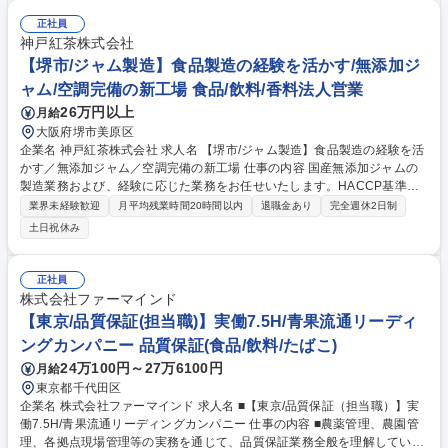
運用管理 ■コンプライアンス・法令対応:食品安全、GMP、環境、労働安
正社員
全衛生に関する法令対応の実務リード ■品質・安全課題の分析および是正
神戸紅茶株式会社
推進:品質問題や顧客指摘に対する原因分析および是正処置の取りまとめ ■
【堺市/ジャム製造】食品製造の経験を活かす/無添加ジ
KPIマネジメント・改善活動の推進■専門性を軸とした組織貢献 募集職種
【岩槻工場_QSE チーフアナリスト】関東最大級の製造拠点/清涼飲料トッ
ャム/空調完備の新工場 食品/飲料/香料法人営業
プシェア
26万円以上
月給
大阪府堺市美原区
企業名 神戸紅茶株式会社 求人名 【堺市/ジャム製造】食品製造の経験を活
かす／無添加ジャム／空調完備の新工場 仕事の内容 国産無添加ジャムの
製造業務および、経験に応じた業務をお任せいたします。HACCP基準の
空調完備の綺麗な工場で、これまでの経験を活かし現場の要としてご活躍
業界未経験歓迎
月平均残業時間20時間以内
退職金あり
完全週休2日制
ください。 ・大釜での火入れ、温度や水分の見極め ・商品の加工、検
土日祝休み
品・梱包、在庫管理など ・HACCPに基づく工程・衛生管理 ・パートスタ
ッフ（15名在籍）への作業指示やサポート ★機械的なライン作業ではな
く、経験に基づく「感覚」や「知識」が商品の品質に直結する手応えの大
正社員
きい環境です。 募集職種 【堺市/ジャム製造】食品製造の経験を活かす／
株式会社ファーマインド
無添加ジャム／空調完備の新工場
【東京/品質保証(担当職)】実働7.5H/青果流通リーディ
ングカンパニー 品質保証(食品/飲料/たばこ)
24万100円～27万6100円
月給
東京都千代田区
企業名 株式会社ファーマインド 求人名 ■【東京/品質保証（担当職）】実
働7.5H/青果流通リーディングカンパニー 仕事の内容 ■農薬管理、農園管
理、各拠点現場管理等の実務を通じて、品質保証業務全般を理解していた