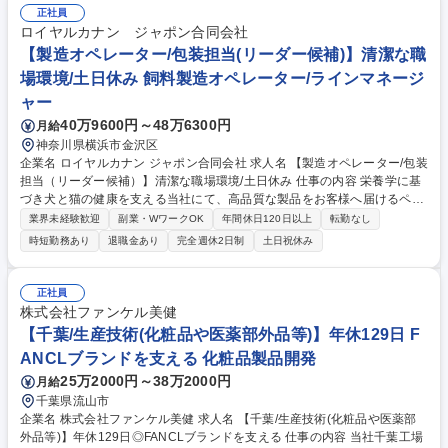
正社員
ロイヤルカナン ジャポン合同会社
【製造オペレーター/包装担当(リーダー候補)】清潔な職
場環境/土日休み 飼料製造オペレーター/ラインマネージ
ャー
40万9600円～48万6300円
月給
神奈川県横浜市金沢区
企業名 ロイヤルカナン ジャポン合同会社 求人名 【製造オペレーター/包装
担当（リーダー候補）】清潔な職場環境/土日休み 仕事の内容 栄養学に基
づき犬と猫の健康を支える当社にて、高品質な製品をお客様へ届けるペッ
トフード包装オペレーションチームのサブリーダーとして、メンバー育成
業界未経験歓迎
副業・WワークOK
年間休日120日以上
転勤なし
や現場改善をリードいただきます。 ■安全・品質：模範となりリスク改善
時短勤務あり
退職金あり
完全週休2日制
土日祝休み
や品質・食品安全基準の運用、不適合発生時の原因調査を行う。■オペレ
ーション：シフト内の業務管理や現場指導、課題解決、他部門との連携に
よる生産目標の達成。■現場力強化（FMOS）：日々の方針展開、5S活
正社員
動、教育指導、問題エスカレーション。■チームリード：円滑な連携体制
株式会社ファンケル美健
の構築とエンゲージメント向上。 募集職種 【製造オペレーター/包装担当
【千葉/生産技術(化粧品や医薬部外品等)】年休129日 F
（リーダー候補）】清潔な職場環境/土日休み
ANCLブランドを支える 化粧品製品開発
25万2000円～38万2000円
月給
千葉県流山市
企業名 株式会社ファンケル美健 求人名 【千葉/生産技術(化粧品や医薬部
外品等)】年休129日◎FANCLブランドを支える 仕事の内容 当社千葉工場