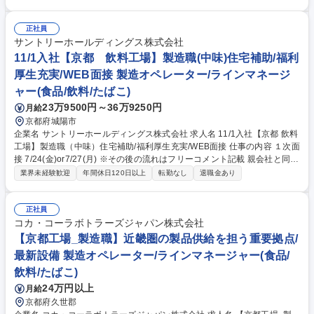
程、社員食堂があるなど働きやすい環境です。 【具体的には】入社後は、
製麺,乾燥,油で揚げる工程,包装,調合など製造ラインの工程を定期的なロー
テーションで覚えていただきます。業務を覚えたのち、ラインの業務を束
正社員
ねるリーダー業務や設備保全などもお任せ予定です。【やりがい･魅力】
サントリーホールディングス株式会社
社内に生産ライン･ロボットを設計する部門があり、工場での改善案を具
11/1入社【京都 飲料工場】製造職(中味)住宅補助/福利
現化しやすい環境があります。日々の業務で改善策･効率化のアイデアを
厚生充実/WEB面接 製造オペレーター/ラインマネージ
模索でき技術者としてやりがいを感じます。 募集職種 ■【製造オペレータ
ャー(食品/飲料/たばこ)
ー_静岡】年休122日/基本土日祝休/残業20h程/原則転勤無
23万9500円～36万9250円
月給
京都府城陽市
企業名 サントリーホールディングス株式会社 求人名 11/1入社【京都 飲料
工場】製造職（中味）住宅補助/福利厚生充実/WEB面接 仕事の内容 １次面
接 7/24(金)or7/27(月) ※その後の流れはフリーコメント記載 親会社と同等
の充実した福利厚生で働きやすさ◎ サントリーグループの清涼飲料の製造
業界未経験歓迎
年間休日120日以上
転勤なし
退職金あり
業務（中味）を担います。 サントリーGの安心安全な飲料製造を担う大切
なポジションです。 ・中味製造（中味の製造工程における設備の運転管理
など）・品質向上、安全性担保、効率化の改善活動や業務標準化の取組み
正社員
※配属はご経験やスキルに応じ選考過程で決定 【キャリア】将来的に、原
コカ・コーラボトラーズジャパン株式会社
動工程（電力・排水等）やエンジニアリング(生産設備の新規導入･設備対
【京都工場_製造職】近畿圏の製品供給を担う重要拠点/
応・保全・技術スタッフ等)といった関連部門へのチャレンジも可能で
最新設備 製造オペレーター/ラインマネージャー(食品/
す。 募集職種 11/1入社【京都 飲料工場】製造職（中味）住宅補助/福利厚
飲料/たばこ)
生充実/WEB面接
24万円以上
月給
京都府久世郡