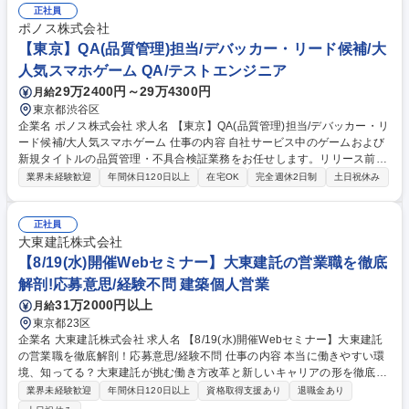
料の作成 ■検証業務フローの構築、業務効率化を含めた改善 ■プランナー/
正社員
エンジニアとの連携・折衝 ※新規タイトルのQA業務を中心に、工数見積
ポノス株式会社
もりやテスト項目書作成など幅広くご対応いただきます。 募集職種 【京
【東京】QA(品質管理)担当/デバッカー・リード候補/大
都】QA(品質管理)担当/デバッカー・リード候補/大人気スマホゲーム
人気スマホゲーム QA/テストエンジニア
29万2400円～29万4300円
月給
東京都渋谷区
企業名 ポノス株式会社 求人名 【東京】QA(品質管理)担当/デバッカー・リ
ード候補/大人気スマホゲーム 仕事の内容 自社サービス中のゲームおよび
新規タイトルの品質管理・不具合検証業務をお任せします。リリース前の
新規コンテンツに携わり、ゆくゆくはQAリーダーとしてチームを牽引し
業界未経験歓迎
年間休日120日以上
在宅OK
完全週休2日制
土日祝休み
ていただくことを期待するポジションです。 ■ゲームの品質改善、不具合
検証及び問題対応 ■テスト計画・ケース作成等、検証業務に必要な関連資
料の作成 ■検証業務フローの構築、業務効率化を含めた改善 ■プランナー/
正社員
エンジニアとの連携・折衝 ※新規タイトルのQA業務を中心に、工数見積
大東建託株式会社
もりやテスト項目書作成など幅広くご対応いただきます。 募集職種 【東
【8/19(水)開催Webセミナー】大東建託の営業職を徹底
京】QA(品質管理)担当/デバッカー・リード候補/大人気スマホゲーム
解剖!応募意思/経験不問 建築個人営業
31万2000円以上
月給
東京都23区
企業名 大東建託株式会社 求人名 【8/19(水)開催Webセミナー】大東建託
の営業職を徹底解剖！応募意思/経験不問 仕事の内容 本当に働きやすい環
境、知ってる？大東建託が挑む働き方改革と新しいキャリアの形を徹底解
剖！この日限りの特別なセミナーです。ぜひご参加ください。【申込締
業界未経験歓迎
年間休日120日以上
資格取得支援あり
退職金あり
切】8/17 (月) 23:59まで 【日程】8/19(水)19:00-20:00 ＠オンライン実施