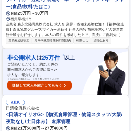
成長により事業拡大中★引越し手当有★
ー(食品/飲料/たばこ)
25万円～30万円
月給
福井県福井市
企業名 森永北陸乳業株式会社 求人名 業界・職種未経験歓迎！【福井/製造
職】森永乳業グループ/マイカー通勤可 仕事の内容 菌体粉末などの製造業
務全般をお任せします。本人の適性を考慮した上で、面接にて配属先（製
造・工務・品質管理のいずれか）を決定します。育成環境が整っており未
業界未経験歓迎
月平均残業時間20時間以内
転勤なし
退職金あり
経験でも安心して働ける環境がです！ 【業務一覧】※以下配属によって業
務が異なります。 ■製造：調乳作業（ウェット職場）、充填作業（ドライ
職場） ■工務：工場内の排水処理など、製造環境を支える業務 ■品質管
※
非公開求人
25
万件
は
以上
理：製品や原料の検査、製造ラインの衛生環境検査 など 森永乳業グルー
ご登録いただくと、約
25
万件の
プとして、期待が大きい事業であり、福井工場についても設備の増強を実
非公開求人からご希望に沿った
施しています。ものづくりに興味のある方、是非お待ちしております！ 募
求人をご紹介します。
集職種 業界・職種未経験歓迎！【福井/製造職】森永乳業グループ/マイカ
※
2026年3月31日時点 ※求人数＝採用予定人数
ー通勤可
登録して求人を紹介してもらう
正社員
日清物流株式会社
<日清オイリオG>【物流倉庫管理・物流スタッフ/大阪/
夜勤なし/土日休み】 倉庫管理
21万5000円～27万4000円
月給