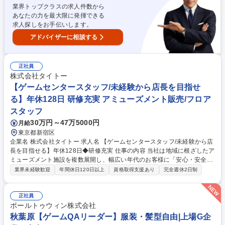
【本社事務スタッフ（販売データ集計）】業績良好につき増員/残業少なく
業界トップクラスの求人件数から
WLB◎
あなたの力を最大限に発揮できる
求人探しをお手伝いします。
アドバイザーに相談する
正社員
株式会社タイトー
【ゲームセンタースタッフ/未経験から店長を目指せ
る】年休128日 研修充実 アミューズメント販売/フロア
スタッフ
30万円～47万5000円
月給
東京都新宿区
企業名 株式会社タイトー 求人名 【ゲームセンタースタッフ/未経験から店
長を目指せる】年休128日◆研修充実 仕事の内容 当社は地域に根ざしたア
ミューズメント施設を複数展開し、幅広い年代のお客様に「安心・安全で
楽しい時間」を提供しています。店舗運営の中核を担っていただけるゲー
業界未経験歓迎
年間休日120日以上
資格取得支援あり
完全週休2日制
ムセンタースタッフを増員募集します。 【仕事の進め方】入社後は、接客
の基本や店内の運営ルールなど、業務に必要な基礎知識を学ぶところから
スタートします。その後は先輩スタッフによるOJTを通じて、業務の進め
正社員
方を一つずつ丁寧にレクチャー。■ゲーム機の操作方法や景品の補充タイ
ポールトゥウィン株式会社
ミング■見栄えの良い陳列のコツ■万が一のトラブル時の対応など、実践を
秋葉原【ゲームQAリーダー】服装・髪型自由|上場G企
交えながら習得していきます。 募集職種 【ゲームセンタースタッフ/未経