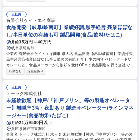
ます。 【具体的には】■工場の衛生点検■従業員への食品衛生教育■記録帳
票の点検■食品検査、データ管理並びにファイリング業務■薬剤類の管理■
マニュアルの作成■監査対応■不良品の原因調査、対策立案 等 【商材】■駅
正社員
弁や行楽用/会議用のお弁当の生産をしています。 【顧客】■鉄道関連会社
有限会社ケイ・エイ商事
や旅行会社、百貨店などが主要取引先です。 募集職種 【東京/品質管理責
食品開発【岐阜/岐南町】業績好調,黒字経営 残業ほぼな
任者候補】安定経営◎創業100年超/経験者歓迎/厚遇保証
し/半日単位の有給も可 製品開発(食品/飲料/たばこ)
35万円～40万円
月給
岐阜県羽島郡
企業名 有限会社ケイ・エイ商事 求人名 食品開発【岐阜/岐南町】業績好調,
黒字経営◎残業ほぼなし/半日単位の有給も可 仕事の内容 ベビーフードや
カレーなど、食品メーカーから依頼を受けOEMで食品製造を行う当社で食
品開発をお任せします。お客様からレシピを預かり製造ラインに落とし込
転勤なし
退職金あり
んだ製造ができるよう開発していきます。 【業務詳細】■レシピ開発と試
作■原材料の選定と調達■製造プロセスの設計■品質評価と改良■容器の選
定など 【仕事の流れ】午前中は製造工程に携わり、午後は食品開発になり
正社員
ます。 フライパンで作るものと大きな釜で作るものとでは食品製造のやり
トーラク株式会社
方も異なります。その為、製造サポートに入り、現場を知ることも大切に
未経験歓迎【神戸/「神戸プリン」等の製造オペレータ
しています。毎日新しい商品の開発・製造に携われることが大きな特徴で
ー】離職率3%・夜勤あり 製造オペレーター/ラインマネ
す。 募集職種 食品開発【岐阜/岐南町】業績好調,黒字経営◎残業ほぼなし/
ージャー(食品/飲料/たばこ)
半日単位の有給も可
21万9500円以上
月給
兵庫県神戸市東灘区
企業名 トーラク株式会社 求人名 未経験歓迎【神戸/「神戸プリン」等の製