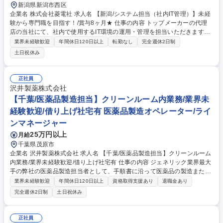
新潟県新潟市西区
企業名 株式会社菱電社 求人名 【新潟/システム担当（社内IT管理）】未経
験から専門職を目指す！/賞与8ヶ月★ 仕事の内容 トップメーカーの代理
店の当社にて、社内で使用するIT環境の運用・管理を担当いただきます。
将来的には、当社の情報システム領域を担う中核人材としてのご活躍を期
業界未経験歓迎
年間休日120日以上
転勤なし
完全週休2日制
待するポジションです。 ・PC、サーバー、ネットワークの管理 ・アカウ
土日祝休み
ント、アクセス権限の管理 ・情報セキュリティルールの運用・点検 ・ベ
ンダー（外部業者）との調整 ・社員からの問合せ対応（ヘルプデスク）
※入社後は既存担当者のもとで基礎から習得し、段階的に業務を引き継ぎ
正社員
予定。 募集職種 【新潟/システム担当（社内IT管理）】未経験から専門職
沢井製薬株式会社
を目指す！/賞与8ヶ月★
【千葉/医薬品製造担当】クリーンルーム内業務/業界未
経験歓迎/借り上げ社宅有 医薬品製造オペレーター/ライ
ンマネージャー
25万円以上
月給
千葉県茂原市
企業名 沢井製薬株式会社 求人名 【千葉/医薬品製造担当】クリーンルーム
内業務/業界未経験歓迎/借り上げ社宅有 仕事の内容 ジェネリック業界最大
手の弊社の医薬品製造担当者として、手順書に沿って医薬品の製造または
包装にかかわる機械操作をお願いします。クリーンルーム内での作業とな
業界未経験歓迎
年間休日120日以上
資格取得支援あり
退職金あり
り、衛生的な環境でお仕事していただけます。 【入社後について】入社後
完全週休2日制
土日祝休み
は約半年にわたり研修を実施します。入社前の段階では専門的な知識は不
要です。医薬品製造を通じて社会貢献したいという意欲のある方はぜひご
応募ください！ 【働き方】1週間ごとに早番・遅番（日勤・夜勤）が交替
正社員