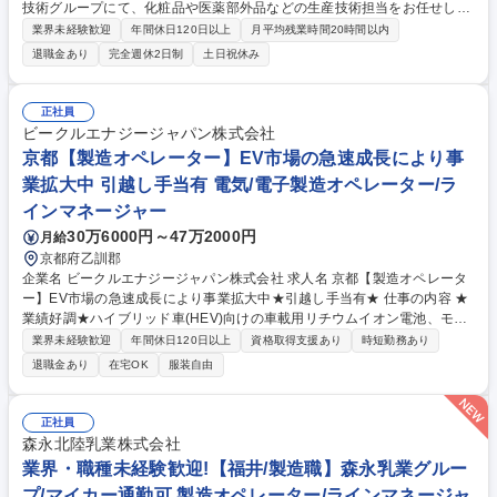
技術グループにて、化粧品や医薬部外品などの生産技術担当をお任せしま
す。企画部門、研究部門と連携し、新製品の立ち上げから量産化まで一貫
業界未経験歓迎
年間休日120日以上
月平均残業時間20時間以内
して担当できるポジションとなります！ 【具体的には】■化粧品や医薬部
退職金あり
完全週休2日制
土日祝休み
外品（スキンケア・クレンジング・洗顔等）の量産化工程の設計、妥当性
検証、導入■バルク (中身) の量産化のための製造条件の検討と設定■バル
クや容器・包材仕様に応じた量産化設備の選定と充填・包装プロセスの条
正社員
件検討と妥当性検証■各工程の仕様書作成と生産部門への落とし込み■上市
ビークルエナジージャパン株式会社
した製品の生産効率化の推進■新規生産設備の導入検収■製造業に関する薬
京都【製造オペレーター】EV市場の急速成長により事
事業務等■バリデーションの推進 募集職種 【千葉/生産技術(化粧品や医薬
業拡大中 引越し手当有 電気/電子製造オペレーター/ラ
部外品等)】年休129日◎FANCLブランドを支える
インマネージャー
30万6000円～47万2000円
月給
京都府乙訓郡
企業名 ビークルエナジージャパン株式会社 求人名 京都【製造オペレータ
ー】EV市場の急速成長により事業拡大中★引越し手当有★ 仕事の内容 ★
業績好調★ハイブリッド車(HEV)向けの車載用リチウムイオン電池、モジ
ュール及びバッテリーマネジメントシステムの開発、製造、および販売を
業界未経験歓迎
年間休日120日以上
資格取得支援あり
時短勤務あり
している当社にて製造オペレーターをお任せします。 【具体的に】セル・
退職金あり
在宅OK
服装自由
モジュールの生産（組立・設備操作等）の実行。ライン稼働率を向上させ
るための改善活動をお任せします。 【入社後】バディ制で先輩社員に操作
方法を教わり、徐々に一人立ちを目指していただきます。約10名のチーム
正社員
で同じラインを担当します。 ★最新鋭のシステムで世界最高峰の車載用リ
森永北陸乳業株式会社
チウムイオンバッテリーを製造をしながらご自身の改善活動で生産能力の
業界・職種未経験歓迎!【福井/製造職】森永乳業グルー
向上を実感できます。 募集職種 京都【製造オペレーター】EV市場の急速
プ/マイカー通勤可 製造オペレーター/ラインマネージャ