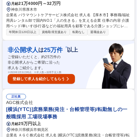
21万4000円～32万円
月給
ジ）住宅補助/福利厚生◎/WEB面接
神奈川県厚木市
企業名 パラマウントケアサービス株式会社 求人名 【厚木市】事務職/福祉
用具レンタル卸で国内NO.1「人の生きる」を支える企業 仕事の内容 介護
用ベッド/車いす/歩行器などの福祉用具を顧客である介護ショップにレン
タルする際の事務作業全般を中心に担当いただきます。営業のサポート業
年間休日120日以上
資格取得支援あり
転勤なし
退職金あり
務から顧客対応まで業務内容は多岐にわたります。 その中でも、顧客であ
る介護ショップとの電話や来客対応次第では、拠点の営業成績に貢献でき
る介在価値の高い仕事です。そのため、事務作業だけでなく、人と接する
※
非公開求人
25
万件
は
以上
ことで周りの人をサポート・業績に間接的に関与していけることがやりが
ご登録いただくと、約
25
万件の
いです。ルーチンワークの中にも、自分だけの色を出していけるのが、こ
非公開求人からご希望に沿った
の仕事の面白みでもあります。 ※変更範囲：無し（ただし本人の希望があ
求人をご紹介します。
る場合かつ職種転換された場合は当社業務全般） 募集職種 【厚木市】事
※
2026年3月31日時点 ※求人数＝採用予定人数
務職/福祉用具レンタル卸で国内NO.1「人の生きる」を支える企業
登録して求人を紹介してもらう
正社員
AGC株式会社
[横浜(YTC)]庶務業務(発注・台帳管理等)/転勤無しの一
般職採用 工場現場事務
25万円以上
月給
神奈川県横浜市鶴見区
企業名 ＡＧＣ株式会社 求人名 [横浜(YTC)]庶務業務(発注・台帳管理等)/転