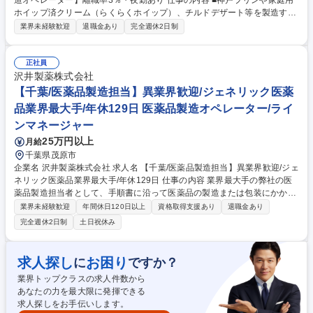
造オペレーター】離職率3％・夜勤あり 仕事の内容 ■神戸プリンや家庭用
ホイップ済クリーム（らくらくホイップ）、チルドデザート等を製造する
食品メーカー。当社の生産部にて、製造業務を中心にお任せいたします。
業界未経験歓迎
退職金あり
完全週休2日制
これまでの経験に応じて業務をお任せします。 【仕事の流れ】原材料調合
（機械に投入）→機器運転（容器へ充填）→滅菌→検品（ラインから流れ
てくる商品に異物混入がないかを確認）→仕上げ（商品の箱詰め・梱包）
正社員
その他定期的に機械メンテナンスを実施 【サポート体制】経験豊富な社員
沢井製薬株式会社
が丁寧に指導します。時間をかけて各工程の仕事の流れを覚えていただき
【千葉/医薬品製造担当】異業界歓迎/ジェネリック医薬
ます。また、制度面の充実など社員の定着に力を入れており、離職率2～
品業界最大手/年休129日 医薬品製造オペレーター/ライ
3％と長く働ける環境です。 募集職種 未経験歓迎【神戸/「神戸プリン」
ンマネージャー
等の製造オペレーター】離職率3％・夜勤あり
25万円以上
月給
千葉県茂原市
企業名 沢井製薬株式会社 求人名 【千葉/医薬品製造担当】異業界歓迎/ジェ
ネリック医薬品業界最大手/年休129日 仕事の内容 業界最大手の弊社の医
薬品製造担当者として、手順書に沿って医薬品の製造または包装にかかわ
る機械操作をお願いします。クリーンルーム内での作業となり、衛生的な
業界未経験歓迎
年間休日120日以上
資格取得支援あり
退職金あり
環境でお仕事していただけます。 【入社後について】 入社後は約半年に
完全週休2日制
土日祝休み
わたり研修を実施します。入社前の段階では専門的な知識は不要です。医
薬品製造を通じて社会貢献したいという意欲のある方はぜひご応募くださ
い！ 【採用背景】事業拡大・生産量増加に伴い人員強化 募集職種 【千葉/
求人探し
お困り
に
ですか？
医薬品製造担当】異業界歓迎/ジェネリック医薬品業界最大手/年休129日
業界トップクラスの求人件数から
あなたの力を最大限に発揮できる
求人探しをお手伝いします。