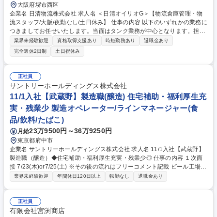
大阪府堺市西区
企業名 日清物流株式会社 求人名 ＜日清オイリオG＞【物流倉庫管理・物
流スタッフ/大阪/夜勤なし/土日休み】 仕事の内容 以下のいずれかの業務に
つきましてお任せいたします。当面はタンク業務が中心となります。担当
業務に慣れた後にジョブローテーションがあります。 ■タンク業務：日清
業界未経験歓迎
資格取得支援あり
時短勤務あり
退職金あり
オイリオの食用油の原料となる油脂の保管・搬出入に関するオペレーショ
完全週休2日制
土日祝休み
ン業務。具体的にはタンクローリー車への油脂積込、タンクでの受入作
業、タンク設備管理、在庫管理等。 ■製品ローリー積込業務日清オイリオ
製品となる食用油のローリー車への積み込み作業の管理 ■ドライバーの受
正社員
付業務・受発注の対応・運送業者の手配・在庫管理・寝室管理・請求支払
サントリーホールディングス株式会社
関連・伝票整理などの事務所業務 募集職種 ＜日清オイリオG＞【物流倉庫
11/1入社【武蔵野】製造職(醸造) 住宅補助・福利厚生充
管理・物流スタッフ/大阪/夜勤なし/土日休み】
実・残業少 製造オペレーター/ラインマネージャー(食
品/飲料/たばこ)
23万9500円～36万9250円
月給
東京都府中市
企業名 サントリーホールディングス株式会社 求人名 11/1入社【武蔵野】
製造職（醸造）◆住宅補助・福利厚生充実・残業少◎ 仕事の内容 １次面
接 7/23(木)or7/25(土) ※その後の流れはフリーコメント記載 ビール工場に
て中味製造工程の製造（仕込・醗酵・貯酒・ろ過）のオペレーション、生
業界未経験歓迎
年間休日120日以上
転勤なし
退職金あり
産管理、設備メンテナンス、改善業務 を含む日常業務などをご担当いただ
きます。 【具体的な業務内容】 ※配属はご経験やスキルに応じ選考過程
で決定。 ■ビール生産設備の運転オペレーター ■品質確認、管理 ■設備の
正社員
点検 ■設備、仕組みの改善業務（品質、コスト、生産性、安全） 募集職種
有限会社宮渕商店