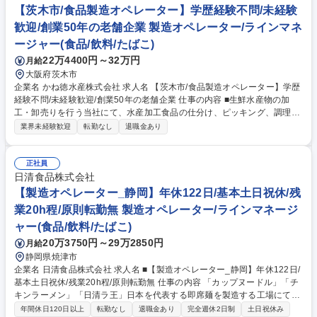
【茨木市/食品製造オペレーター】学歴経験不問/未経験
歓迎/創業50年の老舗企業 製造オペレーター/ラインマネ
ージャー(食品/飲料/たばこ)
22万4400円～32万円
月給
大阪府茨木市
企業名 かね徳水産株式会社 求人名 【茨木市/食品製造オペレーター】学歴
経験不問/未経験歓迎/創業50年の老舗企業 仕事の内容 ■生鮮水産物の加
工・卸売りを行う当社にて、水産加工食品の仕分け、ピッキング、調理加
工、または特許取得技術を用いた炊飯・しゃり玉加工製造などのオペレー
業界未経験歓迎
転勤なし
退職金あり
ター業務をお任せします。 ご希望や適性をじっくりお聞きした上で、以下
のいずれかの業務へ配属を決定します。 ■水産加工食品（塩干商品等）の
仕分け、ピッキング、梱包出荷 ■生鮮鮮魚や水産加工品（刺身・寿司パッ
正社員
ク商品）の調理加工、盛り付け、梱包出荷■炊飯業務・しゃり・しゃり玉
日清食品株式会社
の加工製造（特許取得）および梱包出荷 ※未経験の方も、先輩が実務を通
【製造オペレーター_静岡】年休122日/基本土日祝休/残
して丁寧に教えるので安心です。 募集職種 【茨木市/食品製造オペレータ
業20h程/原則転勤無 製造オペレーター/ラインマネージ
ー】学歴経験不問/未経験歓迎/創業50年の老舗企業
ャー(食品/飲料/たばこ)
20万3750円～29万2850円
月給
静岡県焼津市
企業名 日清食品株式会社 求人名 ■【製造オペレーター_静岡】年休122日/
基本土日祝休/残業20h程/原則転勤無 仕事の内容 「カップヌードル」「チ
キンラーメン」「日清ラ王」日本を代表する即席麺を製造する工場にて、
製造オペレーター業務をお任せします。基本的に土日祝休み、残業20h
年間休日120日以上
転勤なし
退職金あり
完全週休2日制
土日祝休み