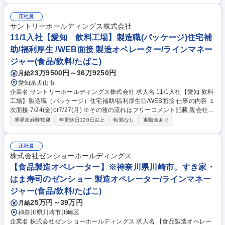
生産前のセッティングや調整、稼働中の調整や点検などを実施いたしま
す。 ■品質管理・調整：温度や数値管理が適正がどうか、また衛生や安全
正社員
の視点からもラインを管理します。 ■生産性の改善：日々の生産目標数量
サントリーホールディングス株式会社
に届いているか等、日々振り返りをし、改善に努めます。 ■従業員の作業
11/1入社【愛知 飲料工場】製造職(パッケージ)住宅補
管理：スキルや負担を配慮した配置組みや作業組み換えで効率化、適正化
助/福利厚生 /WEB面接 製造オペレーター/ラインマネー
に取り組みます。 募集職種 【此花】製造管理（冷凍食品担当）業界大手
ジャー(食品/飲料/たばこ)
★『くらしに笑顔を』業界未経験歓迎
23万9500円～36万9250円
月給
愛知県犬山市
企業名 サントリーホールディングス株式会社 求人名 11/1入社【愛知 飲料
工場】製造職（パッケージ）住宅補助/福利厚生◎/WEB面接 仕事の内容 １
次面接 7/24(金)or7/27(月) ※その後の流れはフリーコメント記載 親会社と
同等の充実した福利厚生で働きやすさ◎ サントリーグループの清涼飲料の
業界未経験歓迎
年間休日120日以上
転勤なし
退職金あり
製造業務（中味）を担います。 サントリーグループの安心安全な飲料製造
を担う大切なポジション。 ・パッケージング（お客様に製品を届けるため
のパッケージ製造/包装工程の製造ライン設備の運転管理や現場での切替作
正社員
業など）・品質向上、安全性担保、効率化の改善活動や業務標準化の取組
株式会社ゼンショーホールディングス
み 【キャリア】将来的に、原動工程（電力・排水等）やエンジニアリング
【食品製造オペレーター】※神奈川県川崎市。すき家・
(生産設備の新規導入･設備対応・保全・技術スタッフ等)など関連部門への
はま寿司のゼンショー 製造オペレーター/ラインマネー
チャレンジも可能 募集職種 11/1入社【愛知 飲料工場】製造職（パッケー
ジャー(食品/飲料/たばこ)
ジ）住宅補助/福利厚生◎/WEB面接
25万円～39万円
月給
神奈川県川崎市川崎区
企業名 株式会社ゼンショーホールディングス 求人名 【食品製造オペレー