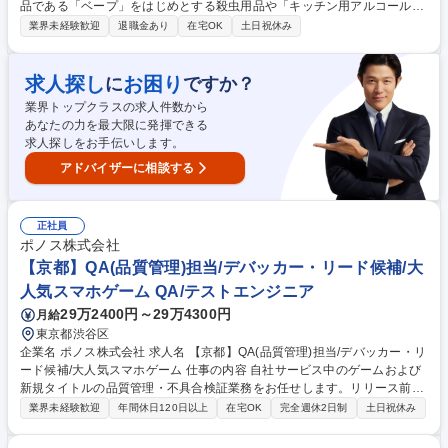
品である「ベープ」をはじめとする殺虫用品や「キッチン用アルコール除
菌」といった家庭用品、園芸用品などの提案営業です。 【具体的には】商
業界未経験歓迎
退職金あり
在宅OK
土日祝休み
社や販売代理店・小売店（ホームセンター、スーパー ドラッグストア等
）への本部商談と店頭での販売促進を中心に担っていただきます。市場や
販売動向の調査 ・製品や売場レイアウトの提案、 その提案資料の作成
求人探し
お困り
に
ですか？
（ディスプレイや販促物の企画）等。 ■人の命や暮らしを守ることに直結
業界トップクラスの求人件数から
するやりがいのある営業です ■弊社は海外でも殺虫剤事業を展開しており
あなたの力を最大限に発揮できる
ます。将来的には海外営業としてのキャリア構築も可能です。 募集職種
求人探しをお手伝いします。
【東京】提案営業★アルコール除菌、殺虫剤でお馴染みのフマキラー ◎W
EB面接可
アドバイザーに相談する
正社員
ポノス株式会社
【京都】QA(品質管理)担当/デバッカー・リード候補/大
人気スマホゲーム QA/テストエンジニア
29万2400円～29万4300円
月給
東京都渋谷区
企業名 ポノス株式会社 求人名 【京都】QA(品質管理)担当/デバッカー・リ
ード候補/大人気スマホゲーム 仕事の内容 自社サービス中のゲームおよび
新規タイトルの品質管理・不具合検証業務をお任せします。リリース前の
新規コンテンツに携わり、ゆくゆくはQAリーダーとしてチームを牽引し
業界未経験歓迎
年間休日120日以上
在宅OK
完全週休2日制
土日祝休み
ていただくことを期待するポジションです。 ■ゲームの品質改善、不具合
検証及び問題対応 ■テスト計画・ケース作成等、検証業務に必要な関連資