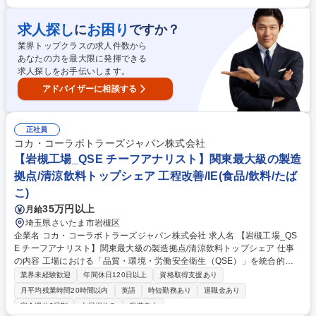
はほぼ自動化され、機械操作など覚える事はありますが、色々な業務に関
われる面白さがあり、業務習得を通じて成長・ステップアップも可能で
す。 募集職種 【大阪】食品製造業 チョコレート製造部門の生産オペレー
求人探し
お困り
に
ですか？
ター/大手メーカー
業界トップクラスの求人件数から
あなたの力を最大限に発揮できる
求人探しをお手伝いします。
アドバイザーに相談する
正社員
コカ・コーラボトラーズジャパン株式会社
【岩槻工場_QSE チーフアナリスト】関東最大級の製造
拠点/清涼飲料トップシェア 工程改善/IE(食品/飲料/たば
こ)
35万円以上
月給
埼玉県さいたま市岩槻区
企業名 コカ・コーラボトラーズジャパン株式会社 求人名 【岩槻工場_QS
E チーフアナリスト】関東最大級の製造拠点/清涼飲料トップシェア 仕事
の内容 工場における「品質・環境・労働安全衛生（QSE）」を統合的に
マネジメントする役割をお任せします。QSE部長の補佐として、拠点全体
業界未経験歓迎
年間休日120日以上
資格取得支援あり
の管理体制の統制および改善をリードし、安定した工場運営と継続的なレ
月平均残業時間20時間以内
英語
時短勤務あり
退職金あり
ベル向上 を推進していただきます。 【詳細】■QSEマネジメントの運用リ
完全週休2日制
土日祝休み
服装自由
ード:品質／環境／労働安全衛生に関するマネジメントシステムの統合的な