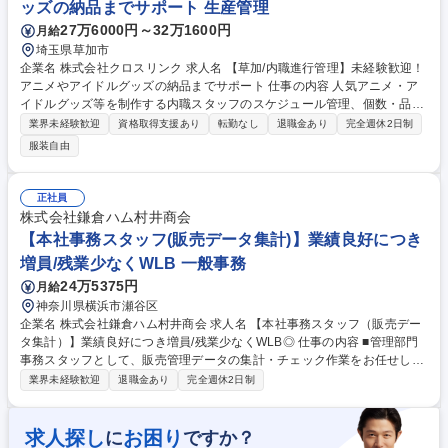
ッズの納品までサポート 生産管理
す。 募集職種 11/1入社【東京 飲料工場】製造職（中味）住宅補助/福利厚
27万6000円～32万1600円
月給
生充実/WEB面接
埼玉県草加市
企業名 株式会社クロスリンク 求人名 【草加/内職進行管理】未経験歓迎！
アニメやアイドルグッズの納品までサポート 仕事の内容 人気アニメ・ア
イドルグッズ等を制作する内職スタッフのスケジュール管理、個数・品質
の検品から配送手配までをお任せ。タイムマネジメント能力が高く、計画
業界未経験歓迎
資格取得支援あり
転勤なし
退職金あり
完全週休2日制
性と遂行力がある方に最適なお仕事です。 ■営業部が受注した案件の確認
服装自由
■物量に応じた内職スタッフ（約120名在籍）への業務振り分け ■作業案内
の連絡、来社時の作業手順レクチャー（実演） ■納品後の検品・梱包・関
連部署への連携や手配 ■納期に合わせた全体のスケジュール管理、顧客・
正社員
電話対応など ※草加・鹿浜・川口芝営業所の3拠点を日々行き来して担当
株式会社鎌倉ハム村井商会
いただきます。 募集職種 【草加/内職進行管理】未経験歓迎！アニメやア
【本社事務スタッフ(販売データ集計)】業績良好につき
イドルグッズの納品までサポート
増員/残業少なくWLB 一般事務
24万5375円
月給
神奈川県横浜市瀬谷区
企業名 株式会社鎌倉ハム村井商会 求人名 【本社事務スタッフ（販売デー
タ集計）】業績良好につき増員/残業少なくWLB◎ 仕事の内容 ■管理部門
事務スタッフとして、販売管理データの集計・チェック作業をお任せしま
す。 【具体的には】 ■基幹システムを使用した、売上や売掛金、商品在庫
業界未経験歓迎
退職金あり
完全週休2日制
データなどの、各種販売管理データの集計・チェック作業・月次集計 ■毎
日の入金管理 ■各部署との連絡対応 ※先輩社員もほとんどが未経験からの
スタートです。ひとつずつお教えしますのでご安心ください。 募集職種
求人探し
お困り
に
ですか？