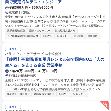
業で安定 QA/テストエンジニア
験から店長を目指せる】年休128日◆研修充実
300万円～600万6000円
年俸
東京都千代田区
企業名 ポールトゥウィン株式会社 求人名 秋葉原【ゲームQAリーダー】服
装・髪型自由｜上場G企業で安定◎ 仕事の内容 大手ゲームメーカーのプロ
ジェクトチームにて、10～50名規模のデバッグチームを率いる現場の司
令塔（リーダー）です。実際のゲームプレイはほぼなく、テスト計画策定
業界未経験歓迎
副業・WワークOK
資格取得支援あり
や進捗管理、顧客折衝等の管理業務を担います。 【具体的なミッション】
月平均残業時間20時間以内
転勤なし
退職金あり
在宅OK
服装自由
■チーム牽引:メンバーの育成や指導、適切なタスク配置 ■プロジェクト推
進:テスト計画の策定、見積もり作成、進捗管理、顧客との折衝 ■品質設
計:顧客企業と合意した方針に基づき、最適なテスト実行計画を提案 【入
正社員
社後の流れ】入社後はテスター業務を学び、実務知識を身につける研修か
パラマウントケアサービス株式会社
らスタート。その後は先輩リーダーによるOJTでじっくりと業務理解を深
【静岡】事務職/福祉用具レンタル卸で国内NO.1「人の
められます。 募集職種 秋葉原【ゲームQAリーダー】服装・髪型自由｜上
生きる」を支える企業 営業事務
場G企業で安定◎
20万8000円～31万4000円
月給
静岡県静岡市駿河区
企業名 パラマウントケアサービス株式会社 求人名 【静岡】事務職/福祉用
具レンタル卸で国内NO.1「人の生きる」を支える企業 仕事の内容 介護用
ベッド/車いす/歩行器などの福祉用具を顧客である介護ショップにレンタ
ルする際の事務作業全般を中心に担当。営業のサポート業務から顧客対応
年間休日120日以上
資格取得支援あり
転勤なし
退職金あり
まで業務内容は多岐にわたります。 その中でも、顧客である介護ショップ
との電話や来客対応次第では、拠点の営業成績に貢献できる介在価値の高
い仕事です。そのため、事務作業だけでなく、人と接することで周りの人
正社員