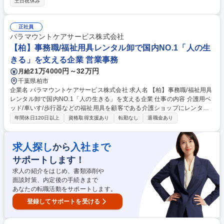
土日祝休み
■本求人へご応募いただくと、セミナーへの参加申し込みが完了します。
後日、視聴URLをご案内いたします。■応募意思・経験は不問。顔出し・
名前公開も不要ですので、お気軽にご参加ください。■セミナー終了後、
正社員
選考ご希望の方には、申し込み方法を別途ご案内します。 【詳細ページ】
パラマウントケアサービス株式会社
作成中 募集職種 【8/19(水)開催Webセミナー】大東建託の営業職を徹底
【柏】事務職/福祉用具レンタル卸で国内NO.1「人の生
解剖！応募意思/経験不問
きる」を支える企業 営業事務
21万4000円～32万円
月給
千葉県柏市
企業名 パラマウントケアサービス株式会社 求人名 【柏】事務職/福祉用具
レンタル卸で国内NO.1「人の生きる」を支える企業 仕事の内容 介護用ベ
ッド/車いす/歩行器などの福祉用具を顧客である介護ショップにレンタル
する際の事務作業全般を中心に担当いただきます。営業のサポート業務か
年間休日120日以上
資格取得支援あり
転勤なし
退職金あり
ら顧客対応まで業務内容は多岐にわたります。 その中でも、顧客である介
護ショップとの電話や来客対応次第では、拠点の営業成績に貢献できる介
在価値の高い仕事です。そのため、事務作業だけでなく、人と接すること
求人探し
入社まで
から
で周りの人をサポート・業績に間接的に関与していけることがやりがいで
サポートします！
す。ルーチンワークの中にも、自分だけの色を出していけるのが、この仕
事の面白みでもあります。 ※変更範囲：無し（ただし本人の希望がある場
求人の紹介をはじめ、書類添削や
合かつ職種転換された場合は当社業務全般） 募集職種 【柏】事務職/福祉
面談対策、内定後の手続きまで
用具レンタル卸で国内NO.1「人の生きる」を支える企業
あなたの転職活動をサポートします。
登録してサポートを受ける