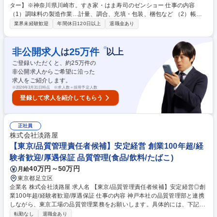
ター】※神奈川県川崎市。すき家・はま寿司のゼンショー 仕事の内容
（1）調味料の製造作業…計量、調合、充填・包装、梱包など （2）帳票
の作成と確認…正確に作業を行う為の帳票を発行、作業終了後は作業時に
業界未経験歓迎
年間休日120日以上
退職金あり
記入された内容をチェック （3）製造ラインの人員管理…パートさんのシ
フト管理や作業内容の調整など （4）生産管理…製品、原材料の在庫管理
と製造計画の作成など （5）製造機械のメンテナンス＆クリンリネス ご本
※
非公開求人
25
万件
は
以上
人の適性や経験を考慮しながら一つずつスキルを身に付けていただきま
ご登録いただくと、約
25
万件の
す。将来的には工場のマネジメントをお任せしたいと考えております。 募
非公開求人からご希望に沿った
集職種 【食品製造オペレーター】※神奈川県川崎市。すき家・はま寿司の
求人をご紹介します。
ゼンショー
※
2026年3月31日時点 ※求人数＝採用予定人数
登録して求人を紹介してもらう
正社員
株式会社淡路屋
【東京/品質管理責任者候補】安定経営 創業100年超/経
験者歓迎/厚遇保証 品質管理(食品/飲料/たばこ)
40万円～50万円
月給
東京都足立区
企業名 株式会社淡路屋 求人名 【東京/品質管理責任者候補】安定経営◎創
業100年超/経験者歓迎/厚遇保証 仕事の内容 神戸本社の品質管理部と連携
しながら、東京工場の品質管理業務をお願いします。具体的には、下記業
務の履行と管理並びに他部署との折衝調整業務がメインミッションとなり
転勤なし
退職金あり