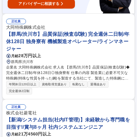
アドバイザーに相談する
正社員
大同特殊鋼株式会社
【群馬/渋川市】品質保証(検査/試験) 完全週休二日制/年
休128日 独身寮有 機械製造オペレーター/ラインマネー
ジャー
28万円以上
月給
群馬県渋川市
企業名 大同特殊鋼株式会社 求人名 【群馬/渋川市】品質保証(検査/試験)◆
完全週休二日制/年休128日◎独身寮有 仕事の内容 製造業に必要不可欠な
特殊鋼(特殊な性質を持った鋼)を製造する当社にて、製造した特殊鋼に対
し様々な機械や機器を用いて、品質や安全性に問題がないかの試験・検査
年間休日120日以上
資格取得支援あり
転勤なし
退職金あり
をお任せします。【以下主な業務内容】 ■引張試験や破断試験、組織・化
完全週休2日制
学分析など ■非破壊検査（超音波等による内部欠陥の確認） ■外観目視検
査（キズ・割れ・不具合の確認） ■寸法検査 ■その他、検査業務に付随す
る改善活動 など ※製品のサンプルを切り出して試験するポジションと製
正社員
品そのものを検査するポジションがあります。どちらの担当になるかはご
株式会社菱電社
希望と適性から相談させていただきます。 募集職種 【群馬/渋川市】品質
【新潟/システム担当(社内IT管理)】未経験から専門職を
保証(検査/試験)◆完全週休二日制/年休128日◎独身寮有
目指す!/賞与8ヶ月 社内システムエンジニア
21万4560円以上
月給