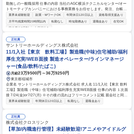
勤無しの一般職採用 仕事の内容 当社のAGC横浜テクニカルセンター/オー
トモーティブカンパニーにおける事務業務をお任せします。発注、台帳管
理、納品物の管理、愛知工場・相模工場との連携業務をお任せします。
業界未経験歓迎
副業・WワークOK
年間休日120日以上
資格取得支援あり
【詳細】●発注、台帳管理、納品物の管理 ●愛知工場や相模工場との連携
月平均残業時間20時間以内
転勤なし
時短勤務あり
退職金あり
在宅OK
(納品物の確認や発注コードの確認など) ●社内メールの展開・確認 【働き
完全週休2日制
土日祝休み
方】残業は月10時間程度です。 募集職種 [横浜(YTC)]庶務業務(発注・台帳
管理等)/転勤無しの一般職採用
正社員
サントリーホールディングス株式会社
11/1入社【東京 飲料工場】製造職(中味)住宅補助/福利
厚生充実/WEB面接 製造オペレーター/ラインマネージ
ャー(食品/飲料/たばこ)
23万9500円～36万9250円
月給
東京都稲城市
企業名 サントリーホールディングス株式会社 求人名 11/1入社【東京 飲料
工場】製造職（中味）住宅補助/福利厚生充実/WEB面接 仕事の内容 １次面
接 7/24(金)or7/27(月) ※その後の流れはフリーコメント記載 親会社と同等
の充実した福利厚生で働きやすさ◎ サントリーグループの清涼飲料の製造
業界未経験歓迎
年間休日120日以上
転勤なし
退職金あり
業務（中味）を担います。 サントリーGの安心安全な飲料製造を担う大切
なポジションです。 ・中味製造（中味の製造工程における設備の運転管理
など）・品質向上、安全性担保、効率化の改善活動や業務標準化の取組み
正社員
※配属はご経験やスキルに応じ選考過程で決定 【キャリア】将来的に、原
株式会社クロスリンク
動工程（電力・排水等）やエンジニアリング(生産設備の新規導入･設備対
【草加/内職進行管理】未経験歓迎!アニメやアイドルグ
応・保全・技術スタッフ等)といった関連部門へのチャレンジも可能で