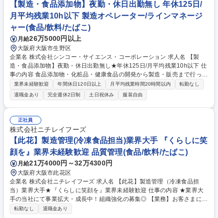
【製造・食品添加物】夜勤・休日出勤無し 年休125日/
月平均残業10h以下 製造オペレーター/ラインマネージ
ャー(食品/飲料/たばこ)
26万5000円以上
月給
大阪府大阪市生野区
企業名 株式会社シンコー・サイエンス・コーポレーション 求人名 【製
造・食品添加物】夜勤・休日出勤無し★年休125日/月平均残業10h以下 仕
事の内容 食品添加物・化粧品・健康食品の開発から製造・販売まで行って
いる当社にて、食品添加物（液体・粉体）の製造するお仕事です。計量/混
業界未経験歓迎
年間休日120日以上
月平均残業時間20時間以内
転勤なし
合→撹拌→濾過や殺菌工程→液体の重点→配管やタンクの洗浄作業をお任
退職金あり
完全週休2日制
土日祝休み
服装自由
せ。 【魅力】■月平均残業時間は10h以下となっております。夏冬の長期
休みは製造工場を閉めておりますので、その前後が繁忙期です。■上長や
責任者など複数人で人事評価を数字で決めるので、納得のいく人事評価制
正社員
度となっております。頑張りが給与にも反映される環境で、1年目で2回昇
株式会社ニチレイフーズ
給した方もいます。■約15年で化粧品売り上げを24億円増としたりタイム
【此花】製造管理(冷凍食品担当)業界大手 『くらしに笑
カードを電子化したりとより働きやすくより安定した企業への変革期で
顔を』業界未経験歓迎 品質管理(食品/飲料/たばこ)
す。 募集職種 【製造・食品添加物】夜勤・休日出勤無し★年休125日/月
平均残業10h以下
21万4000円～32万4300円
月給
大阪府大阪市此花区
企業名 株式会社ニチレイフーズ 求人名 【此花】製造管理（冷凍食品担
当）業界大手★『くらしに笑顔を』業界未経験歓迎 仕事の内容 ★業界大
手の当社にて事業拡大・成長中！組織強化の募集◎ 【業務】お客さまに安
全・安心な商品をお届けするために、安全・衛生・品質の向上に向けて以
転勤なし
退職金あり
下業務を担当いただきます。 【具体的な業務】 ■生産機器の調整・管理：