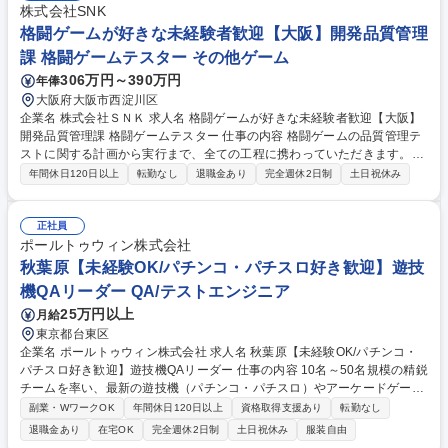
株式会社SNK
格闘ゲームが好きな未経験者歓迎【大阪】開発品質管理
課 格闘ゲームテスター その他ゲーム
306万円～390万円
年俸
大阪府大阪市西淀川区
企業名 株式会社ＳＮＫ 求人名 格闘ゲームが好きな未経験者歓迎【大阪】
開発品質管理課 格闘ゲームテスター 仕事の内容 格闘ゲームの品質管理テ
ストに関する計画から実行まで、全ての工程に携わっていただきます。
【具体的には】■ゲームテストプランの立案：テスト計画の作成。各ゲー
年間休日120日以上
転勤なし
退職金あり
完全週休2日制
土日祝休み
ムの特性に合わせたテスト項目を策定します。 ■テスト進行管理：テスト
のスケジュールを管理し、問題が発生した際には適切な調整を行います。
■テスト実施：ゲームの挙動確認。特に格闘ゲームやアクションゲームの
正社員
ユーザビリティを意識したテストが求められます。■バグ報告：発見した
ポールトゥウィン株式会社
バグを開発チームに報告し、修正と再テストを繰り返します。 ※他の業務
秋葉原【未経験OK/パチンコ・パチスロ好き歓迎】遊技
内容はその他労働条件の備考欄を参照 募集職種 格闘ゲームが好きな未経
機QAリーダー QA/テストエンジニア
験者歓迎【大阪】開発品質管理課 格闘ゲームテスター
25万円以上
月給
東京都台東区
企業名 ポールトゥウィン株式会社 求人名 秋葉原【未経験OK/パチンコ・
パチスロ好き歓迎】遊技機QAリーダー 仕事の内容 10名～50名規模の精鋭
チームを率い、最新の遊技機（パチンコ・パチスロ）やアーケードゲーム
が、設計通り、かつ「最高に面白い状態」で動作するかを統括する司令塔
副業・WワークOK
年間休日120日以上
資格取得支援あり
転勤なし
です。 【具体的なミッション】■プロジェクトの設計・提案■攻めのプロ
退職金あり
在宅OK
完全週休2日制
土日祝休み
服装自由
ジェクト管理■分析と付加価値の提供■チームマネジメント 【教育環境】