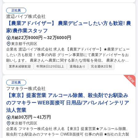
入社後はまず、実際の筐体に触れながらテスター業務を学び、アミューズ
メントQA特有のルーティンや実務知識を習得します。基礎習得後は、先
正社員
輩リーダーの下で実戦的なマネジメントをトレーニング。十分な研修期間
渡辺パイプ株式会社
を設けているため、着実にリーダーとしての地力を固められます。 募集職
【農業アドバイザー】 農業デビューしたい方も歓迎! 農
種 秋葉原【未経験OK/パチンコ・パチスロ好き歓迎】遊技機QAリーダー
家/農作業スタッフ
22万9000円～32万6000円
月給
東京都千代田区
企業名 渡辺パイプ株式会社 求人名 【農業アドバイザー】★農業デビュー
したい方も歓迎！ 仕事の内容 グリーン事業部にて農業アドバイザーをお
願いします。 農家さんへ農業に関する新たな情報を発信。 農家さんから
のお困り事に対応。営農指導など。 《入社後の流れ》 まずはアドバイザ
業界未経験歓迎
年間休日120日以上
退職金あり
完全週休2日制
ーになる為、農場で実務を通し栽培及び発送を学んでいただきます。（1
～2年程度） ■植物の栽培管理や販売に関わる業務全般 ■いちごに関する栽
培業務全般（他トマト・ブルーベリーなど） ■ネット通販受注及び発送業
正社員
務 ■マルシェなどへの出張販売/キッチンカーによる販売/SNSの更新等 募
フマキラー株式会社
集職種 【農業アドバイザー】★農業デビューしたい方も歓迎！
【東京】提案営業 アルコール除菌、殺虫剤でお馴染み
のフマキラー WEB面接可 日用品/アパレル/インテリア
法人営業
30万円～41万円
月給
東京都千代田区
企業名 フマキラー株式会社 求人名 【東京】提案営業★アルコール除菌、
殺虫剤でお馴染みのフマキラー ◎WEB面接可 仕事の内容 ■当社の主力製