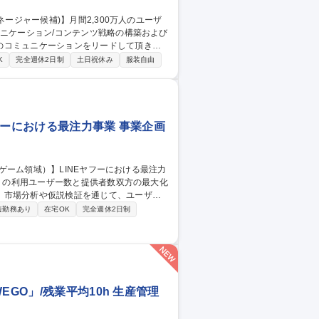
のコミュニケーションをリードして頂きま
K
完全週休2日制
土日祝休み
服装自由
NS、メール、アプリ内配信、動画コンテン
コミュニケーショ
ヤフーにおける最注力事業 事業企画
、市場分析や仮説検証を通じて、ユーザー
短勤務あり
在宅OK
完全週休2日制
の立案・企画・推進■PMF検証の推進およ
策定■プロジェクトのKPI構築からグロー
GO」/残業平均10h 生産管理