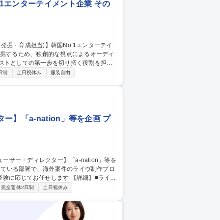
.1エンターテイメント企業 その
ィストとしての第一歩を切り拓く役割を担っ
日制
土日祝休み
服装自由
報告資料の作成、行政関連手続き ■トレーニ
 ■リレーション構築：練習生とのコミュニ
人発
「a-nation」等を企画 プ
お任せします 【詳細】■ライ
の企画提案 ■予算管理 ・進行管理 ■スタ
完全週休2日制
土日祝休み
力】グループとしてレーベル機能を併せ持って
賛営業、チケット販売、FCなどの機能が社