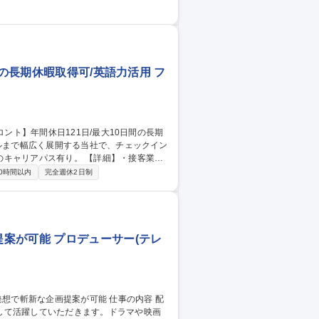
全体が変革期を迎える中、「脱・テレ東ら
人材を求めます。従来の番組制作経験者は
マネタイズの仕組みを生み出せる自信のあ
 制作局/制
間の長期休暇取得可/英語力活用 フ
有り。 【詳細】・接客業
内、コンシェルジュ業務に加え、経理、発
0時間以内
完全週休2日制
をご経験した後、リーダーやマネージャーへ
社人事などへのキャリア可能性もございま
間の長期休暇取得可/英語力活用
案が可能 プロデューサー(テレ
して活躍していただきます。ドラマや映画