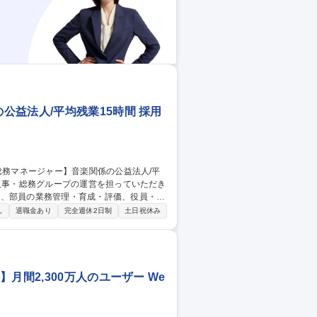
益法人/平均残業15時間 採用
営、部員の業務管理・育成・評価、役員・他
し
退職金あり
完全週休2日制
土日祝休み
の統括、その他■人事業務：採用、入退社
用）■まずは総務実務や会議運営で現場を理解
として組織を牽引することを期待します。
/平均残業15時間◎
月間2,300万人のユーザー We