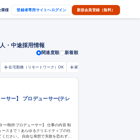
企業様
登録者専用サイトへログイン
新規会員登録（無料）
求人・中途採用情報
関連度順
新着順
在宅勤務（リモートワーク）OK
家賃補助・住宅手当あり
交通費
ューサー】 プロデューサー(テレ
ュースまで！あらゆるクリエイティブの仕
で失敗を恐れずに