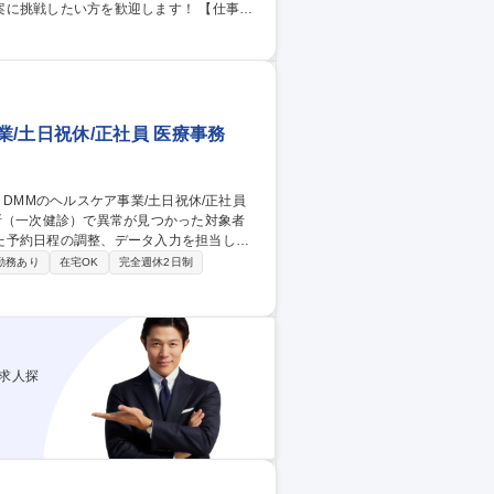
戦したい方を歓迎します！ 【仕事内
の経験がある、即戦力を求めています。地
ットにつながるような魅力的なコンテンツを
す。テレビ東京の全8枠（2025年時点）と
職種 【ドラマプロデューサー】自由な発想で斬新な企画提案が可能
/土日祝休/正社員 医療事務
断（一次健診）で異常が見つかった対象者
た予約日程の調整、データ入力を担当しま
勤務あり
在宅OK
完全週休2日制
整：未申込者へ理由をヒアリングし、受診
） ■データ入力：健診結果の回収と入力、
 【予約調整・デー
求人探