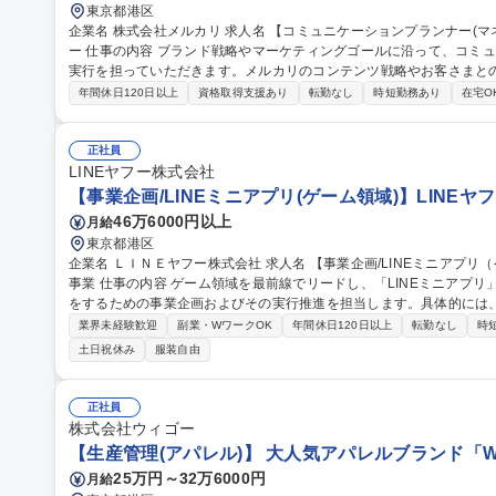
東京都港区
企業名 株式会社メルカリ 求人名 【コミュニケーションプランナー(マネージャー候補)】月間2,300万人のユーザ
ー 仕事の内容 ブランド戦略やマーケティングゴールに沿って、コミュニケーション/コンテンツ戦略の構築および
実行を担っていただきます。メルカリのコンテンツ戦略やお客さまと
す。 ■お客さまのニーズやトレンドを分析し、コミュニケーション / コンテンツ戦略に策定 ■ブランドやプロダク
年間休日120日以上
資格取得支援あり
転勤なし
時短勤務あり
在宅O
トの価値を伝えるコンテンツやイベントの企画・実行■ブログ記事、S
ツなどの企画・制作・編集 ■施策の効果を分析し、KPIに基づいた改善施策の実施 募集職種 【
ンプランナー(マネージャー候補)】月間2,300万人のユーザー
正社員
LINEヤフー株式会社
【事業企画/LINEミニアプリ(ゲーム領域)】LINE
46万6000円以上
月給
東京都港区
企業名 ＬＩＮＥヤフー株式会社 求人名 【事業企画/LINEミニアプリ（ゲーム領域）】LINEヤフーにおける最注力
事業 仕事の内容 ゲーム領域を最前線でリードし、「LINEミニアプリ」の利用ユーザー数と提供者数双方の最大化
をするための事業企画およびその実行推進を担当します。具体的には
および ゲームパブリッシャーなど事業者に必要とされる機能や仕組みを企画し、実行計画の策定を主導します。
業界未経験歓迎
副業・WワークOK
年間休日120日以上
転勤なし
時
【詳細】■担当領域の中長期的な成長および収益性の向上に向けた戦略
土日祝休み
服装自由
び年間数百億規模のメガヒット創出に向けたGTM・アライアンス戦略の
スまで一気通貫で企画を実行■データの可視化や分析、調査 等 募集職種 【事業企画/LINEミニアプリ（ゲーム領
域）】LINEヤフーにおける最注力事業
正社員
株式会社ウィゴー
【生産管理(アパレル)】 大人気アパレルブランド「WE
25万円～32万6000円
月給