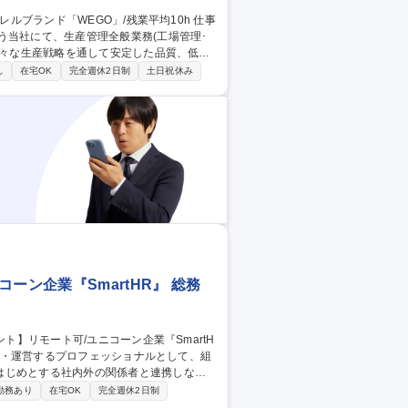
う当社にて、生産管理全般業務(工場管理･
となります。工場管理は本社にて電話やWE
し
在宅OK
完全週休2日制
土日祝休み
ただくこともございます。業務全体として、
ーン企業『SmartHR』 総務
はじめとする社内外の関係者と連携しなが
勤務あり
在宅OK
完全週休2日制
ス改善 募集職種 【総務/フ