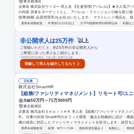
東京都港区
企業名 株式会社ウィゴー 求人名 【生産管理(アパレル)】★大人気アパレルブランド「WEGO」/残業平均10h 仕事
の内容 若者をターゲットとし、アパレル・ファッション小物を取り扱
指導/納期･品質管理等)をお任せいたします。 マストレンド商品を、様々な生産戦略を通して安定した品質、低コ
ストで供給出来る生産体制を構築する事が当ポジションのミッション
業界未経験歓迎
年間休日120日以上
月平均残業時間20時間以内
転勤な
Bでのやり取りがメインとなりますが、必要に応じて工場へ行ってい
対外的なコミュニケーションが多いポジションです。 募集職種 【生産管理(アパレル)】★大人気アパレルブラン
ド「WEGO」/残業平均10h
※
非公開求人
25
万件
は
以上
ご登録いただくと、約
25
万件の非公開求人から
ご希望に沿った求人をご紹介します。
※
2026年3月31日時点 ※求人数＝採用予定人数
登録して求人を紹介してもらう
正社員
株式会社SmartHR
【総務/ファシリティマネジメント】リモート可/ユニコ
50万円～71万5000円
月給
東京都港区
企業名 株式会社ＳｍａｒｔＨＲ 求人名 【総務/ファシリティマネジメント】リモート可/ユニコーン企業『SmartH
R』 仕事の内容 SmartHRのオフィス環境・拠点を戦略的に設計・構築・運営するプロフェッショナルとして、組
織の成長に対応したファシリティマネジメントを担当します。経営を
ら、 下記業務を担っていただきます。 ■オフィス戦略・コンセプト設計 ■拠点構築・オフィス環境の整備や維持 ■
業界未経験歓迎
副業・WワークOK
資格取得支援あり
転勤なし
時短
ビルオーナー・外部パートナーとの交渉やコスト管理 ■データドリブンなワークプレイ