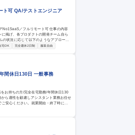
ート可 QA/テストエンジニア
ンに掲げ、各プロダクトの開発チーム自ら
■開発チームの外から品質保証能力の獲得支援
在宅OK
完全週休2日制
服装自由
すべき業務の変更の範囲：会社の定める業
ート可
間休日130日 一般事務
でご安心ください。就業開始・終了時には
への配慮を考慮して、人事、総務、経理、法
定める業務≫ 募集職種 【事務