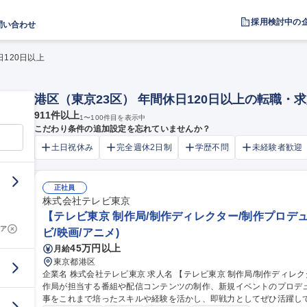
採用検討中の
問い合わせ
日120日以上
港区（東京23区） 年間休日120日以上の転職・
911
件以上
1
〜
100
件目を表示中
こだわり条件の追加設定を忘れていませんか？
土日祝休み
完全週休2日制
学歴不問
未経験者歓迎
正社員
株式会社テレビ東京
【テレビ東京 制作局/制作ディレクター/制作プロデ
ア
ビ/映画/アニメ)
45万円以上
月給
東京都港区
企業名 株式会社テレビ東京 求人名 【テレビ東京 制作局/制作ディレクター/制作プロデューサー】 仕事の内容 制
作局が担当する番組や配信コンテンツの制作、新規イベントのプロデ
事をこれまで培ったスキルや経験を活かし、即戦力としてぜひ活躍してください。 自由な発想