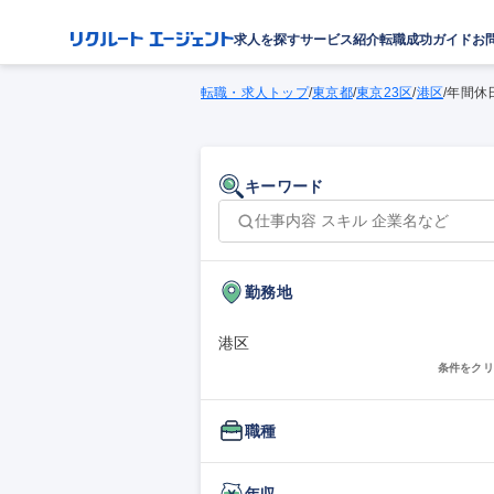
求人を探す
サービス紹介
転職成功ガイド
お
転職・求人トップ
/
東京都
/
東京23区
/
港区
/
年間休
キーワード
勤務地
港区
条件をクリ
職種
年収