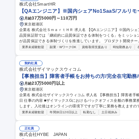
株式会社SmartHR
【QAエンジニア】※国内シェアNo1SaaS/フルリモ
37万5000円～110万円
月給
東京都港区
企業名 株式会社ＳｍａｒｔＨＲ 求人名 【QAエンジニア】※国内シェアNo1SaaS／フルリモート可 仕事の内容
品質保証部では「継続的に品質保証できる体制をつくる」をミッショ
が品質保証できる体制づくりを推進しています。 プロダクト開発チームの状況に応じて以下のようなアプローチ
を行っています。 ■開発チームに参画しプロダクト開発体制を構築 
業界未経験歓迎
副業・WワークOK
資格取得支援あり
時短勤務あり
■開発チームの品質保証がより楽になるための施策立案・実施 【従事
務】 募集職種 【QAエンジニア】※国内シェアNo1SaaS／フルリモ
契約社員
株式会社ザイマックスウィコム
【事務担当】障害者手帳をお持ちの方/完全在宅勤務/年
23万5000円以上
月給
東京都港区
企業名 株式会社ザイマックスウィコム 求人名 【事務担当】障害者手帳をお持ちの方/完全在宅勤務/年間休日130
日 仕事の内容 ■ザイマックスGにおけるバックオフィス全般の事務業務から適性を顧慮しアシスタント業務お任せ
します。入社後はオンラインの環境下ですが丁寧に業務を教えますの
チャット での連絡と終了時には本日の行ったことの共有を行います。 ■具体的な業務内容 ・データ入力 ・チェッ
業界未経験歓迎
年間休日120日以上
転勤なし
土日祝休み
ク業務 ・書類整理 ・業務サポート など ※スキルやご経験、ご障害
務、営業事務などの分野から特定し業務をお任せ致します。 ≪変更の範囲：会社の
担当】障害者手帳をお持ちの方/完全在宅勤務/年間休日130日
正社員
株式会社HYBE JAPAN