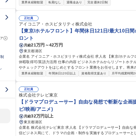
斬新な企画に挑戦できるのが、テレビ東京の制作局です。テレビ業界
業界未経験歓迎
転勤なし
退職金あり
完全週休2日制
しさ」をテーマにテレビ東京に新たなヒットコンテンツを生み出せる
もちろん、未経験でも配信やイベントなどのコンテンツ開発で新しい
る方など総合的なコンテンツクリエイターをお迎えしたいと考えております。 募集職種 【テレビ東京
正社員
作ディレクター/制作プロデューサー】
アイコニア・ホスピタリティ株式会社
【東京/ホテルフロント】年間休日121日/最大10日
ロント
ア
21万円～42万円
月給
東京都港区
企業名 アイコニア・ホスピタリティ株式会社 求人名 【東京/ホテルフロント】年間休日121日/最大10日間の長期
日制
休暇取得可/英語力活用 仕事の内容 ビジネスホテルからリゾートホテルまで幅広く展開する当社で、チェックイン
やチェックアウトをはじめとするフロント業務をお任せします。将来のキャリアパス
し
務、及び予約受付（電話、インターネット）、館内や周辺施設のご案
業界未経験歓迎
年間休日120日以上
資格取得支援あり
月平均残業時間2
注など付帯事務をお任せします 【入社後キャリア】・フロント業務
のキャリアパス有り。志向性とご希望を勘案し、現場だけでは無く本
す。 募集職種 【東京/ホテルフロント】年間休日121日/最大10日
正社員
株式会社テレビ東京
【ドラマプロデューサー】自由な発想で斬新な企画提
ビ/映画/アニメ)
32万円以上
月給
東京都港区
企業名 株式会社テレビ東京 求人名 【ドラマプロデューサー】自由な発想で斬新な企画提案が可能 仕事の内容 配
信ビジネス局にて、ドラマの企画・制作を実施するプロデューサーと