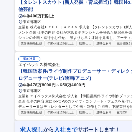
【タレントスカウト (新人発掘・育成担当)】韓国No
他芸能
400万円以上
年俸
東京都港区
企業名 株式会社ＨＹＢＥ ＪＡＰＡＮ 求人名 【タレントスカウト (新人発掘・育成担当)】韓国No.1エンターテイ
メント企業 仕事の内容 会社が求めるポテンシャルを秘めた練習生を発掘するため、独創的な視点によるオーディ
ションの企画・進行をお任せ。 誰よりも早く才能を見出し、アーテ
ていただきます。 【業務内容】■キャスティング・オーディションの企画運営：候補者の発掘、オーディションの
業界未経験歓迎
年間休日120日以上
転勤なし
退職金あり
完全週休2
実施・進行 ■実績管理・事務：キャスティング実績の数値管理、会議
ング運営：レッスンスケジュールの管理、予算管理、進捗モニタリング
ケーション、および社内外の専門家（講師・クリエイター等）との連携 募集職種 【タレントスカウト (新
契約社員
掘・育成担当)】韓国No.1エンターテイメント企業
エイベックス株式会社
【韓国語案件/ライヴ制作プロデューサー・ディレクター】
ロデューサー(テレビ/映画/アニメ)
478万8000円～650万4000円
年俸
東京都港区
企業名 エイベックス株式会社 求人名 【韓国語案件/ライヴ制作プロデューサー・ディレクター】「a-nation」等を
企画 仕事の内容 主にK-POPののライヴ・コンサート・フェスを制作している部署で、海外案件のライヴ制作プロ
デューサー又はディレクターとして企画・制作をご担当。下記業務を経験に応じて
ヴ・コンサート・フェス等のプロデュース・制作進行業務全般 ■興行内容
業界未経験歓迎
年間休日120日以上
転勤なし
退職金あり
在宅OK
ッフ管理■アーティスト対応 ■終演後の精算 ■社内事務業務 等 【魅
おり、アーティスト発掘をレーベルと一緒に手掛けることが可能。協
内にあり、同じ目線で進めていけます。 募集職種 【韓国語案件/ライヴ制作プロデューサー・ディレクター】「a-
求人探し
入社まで
から
サポートします！