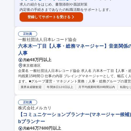
nation」等を企画
求人の紹介をはじめ、書類添削や面談対策
内定後の手続きまであなたの転職活動をサポートします。
登録してサポートを受ける
正社員
一般社団法人日本レコード協会
六本木一丁目【人事・総務マネージャー】音楽関係の公
人事
48万円以上
月給
東京都港区
企業名 一般社団法人日本レコード協会 求人名 六本木一丁目【人事・総務マネージャー】音楽関係の公益法人/平
均残業15時間◎ 仕事の内容 プレイングマネージャーとして、幅広く人事・総務グループの運営を担っていただき
ます。■グループ運営・マネジメント業務：人事・総務グループの運
部署との調整・連携 ■総務業務：理事会他会議運営、役員登記、秘書業務管理（秘書1名）、会員社入退会、渉外
業界未経験歓迎
年間休日120日以上
月平均残業時間20時間以内
転勤な
対応、安全衛生管理、規程改定、オフィス管理（庶務1名）、庶務業務
管理、勤怠/給与管理、育成（研修/OJT関連）、人事制度（設計/運
し、徐々にマネジメント領域を広げながら、人事・総務部門の責任者
正社員
募集職種 六本木一丁目【人事・総務マネージャー】音楽関係の公益法人
株式会社メルカリ
【コミュニケーションプランナー(マネージャー候補)】
bプランナー
46万7600円以上
月給