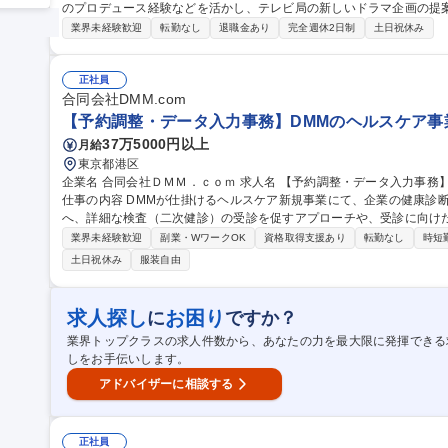
のプロデュース経験などを活かし、テレビ局の新しいドラマ企画の提案に挑
容】ドラマの企画・制作を中心としたお仕事になります。ドラマ制作
業界未経験歓迎
転勤なし
退職金あり
完全週休2日制
土日祝休み
上波放送だけでなくTVerや動画配信サービス、さらには海外でもヒ
制作し、多角的に盛り上げられるプロデューサーとして活躍して頂きま
映画の企画・制作を担当する部門です。 募集
正社員
合同会社DMM.com
【予約調整・データ入力事務】DMMのヘルスケア事業
37万5000円以上
月給
東京都港区
企業名 合同会社ＤＭＭ．ｃｏｍ 求人名 【予約調整・データ入力事務】DMMのヘルスケア事業/土日祝休/正社員
仕事の内容 DMMが仕掛けるヘルスケア新規事業にて、企業の健康診
へ、詳細な検査（二次健診）の受診を促すアプローチや、受診に向け
す。 健康を守るため、未受診の方へ電話やメールで必要性を伝え受診枠を調整する、社会貢献度の高い事務職で
業界未経験歓迎
副業・WワークOK
資格取得支援あり
転勤なし
時短
す。■対象者抽出：一次健診結果から対象者をリスト化■受診勧奨・調
土日祝休み
服装自由
枠の確保・日程調整や質問回答（※医療機関との調整や請求業務はなし
行政提出書類の修正依頼■他部門連携：提携医療機関や社内医療チームへの連絡案内 募集職種
タ入力事務】DMMのヘルスケア事業/土日祝休/正社員
求人探し
お困り
に
ですか？
業界トップクラスの求人件数から、あなたの力を最大限に発揮できる
しをお手伝いします。
アドバイザーに相談する
正社員