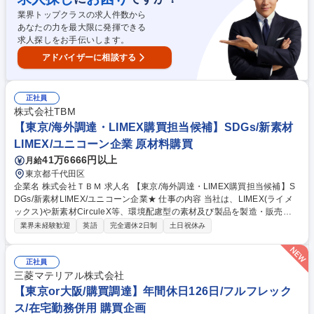
保有/平均勤続年数16.5年/残業15H程度
業界トップクラスの求人件数から
あなたの力を最大限に発揮できる
求人探しをお手伝いします。
アドバイザーに相談する
正社員
株式会社TBM
【東京/海外調達・LIMEX購買担当候補】SDGs/新素材
LIMEX/ユニコーン企業 原材料購買
41万6666円以上
月給
東京都千代田区
企業名 株式会社ＴＢＭ 求人名 【東京/海外調達・LIMEX購買担当候補】S
DGs/新素材LIMEX/ユニコーン企業★ 仕事の内容 当社は、LIMEX(ライメ
ックス)や新素材CirculeX等、環境配慮型の素材及び製品を製造・販売しS
DGsに貢献するユニコーン企業です。そんな当社にて《海外調達・購買担
業界未経験歓迎
英語
完全週休2日制
土日祝休み
当》を募集いたします！ 急拡大する顧客需要に応えるため、各種自社製品
の海外調達や購買戦略の策定、委託先選定、国内外の輸送手配などサプラ
イチェーンの最適化を担います。 【具体的には】■調達・購買戦略の策定
正社員
■委託先選定および管理 ■各種契約締結・価格交渉 ■原価見積もり作成・低
三菱マテリアル株式会社
減活動 ■担当商品のQCD最適化 ■輸出入含む国内外輸送の手配・最適物流
【東京or大阪/購買調達】年間休日126日/フルフレック
の構築など 募集職種 【東京/海外調達・LIMEX購買担当候補】SDGs/新素
ス/在宅勤務併用 購買企画
材LIMEX/ユニコーン企業★