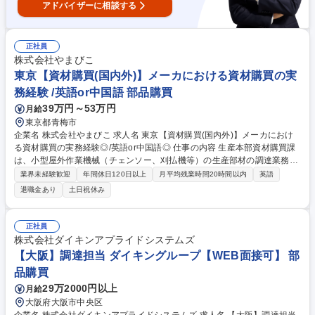
アドバイザーに相談する
正社員
株式会社やまびこ
東京【資材購買(国内外)】メーカにおける資材購買の実
務経験 /英語or中国語 部品購買
39万円～53万円
月給
東京都青梅市
企業名 株式会社やまびこ 求人名 東京【資材購買(国内外)】メーカにおけ
る資材購買の実務経験◎/英語or中国語◎ 仕事の内容 生産本部資材購買課
は、小型屋外作業機械（チェンソー、刈払機等）の生産部材の調達業務を
中心に納期・品質・コストの最適化を図りながら、生産部門や国内外サプ
業界未経験歓迎
年間休日120日以上
月平均残業時間20時間以内
英語
ライヤー、また社内関連部門との調整を担う部門です 国内外サプライヤー
退職金あり
土日祝休み
との調達業務、見積取得、発注、納期管理、品質改善を実施します。 以下
業務から、適性に応じて業務をお任せします。 ■国内外の部品取引先との
購買部品に関する業務 ■国内外の新規部品調達先の選定・見積・受発注 ■
正社員
購入部品の原価低減活動 ■新規部品メーカーの取引先開拓,購買戦略の企画
株式会社ダイキンアプライドシステムズ
※必要に応じて国内外の出張あり 募集職種 東京【資材購買(国内外)】メー
【大阪】調達担当 ダイキングループ【WEB面接可】 部
カにおける資材購買の実務経験◎/英語or中国語◎
品購買
29万2000円以上
月給
大阪府大阪市中央区