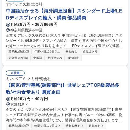
解決に導くことで、大きな達成感とキャリアアップが得られる環境です。
アビックス株式会社
市場動向へのアンテナと分析力を活かしてご活躍ください。 募集職種 ★
中国語活かせる【海外調達担当】スタンダード上場/LE
未経験歓迎【兵庫(神戸)/調達（宇宙ロケット発射設備などの機械装置)】
Dディスプレイの輸入・購買 部品購買
28万円～36万6666円
月給
神奈川県横浜市中区
企業名 アビックス株式会社 求人名 中国語活かせる【海外調達担当】スタ
ンダード上場/LEDディスプレイの輸入・購買 仕事の内容 中国を中心とし
た海外メーカーとのやり取りを通じて、LEDディスプレイ製品や関連部材
の調達を担当。品質・コスト・納期(QCD)のバランスを意識しながら、製
業界未経験歓迎
年間休日120日以上
転勤なし
退職金あり
品の安定供給に貢献する重要なポジションです。 ・中国を中心としたLED
完全週休2日制
中国語
土日祝休み
服装自由
メーカーとの折衝・交渉 ・発注、納期管理・調整 ・製品仕様や価格の確
認・見積取得 ・サンプル確認や品質チェックの対応 ★必要に応じて中国
の現地出張あり 募集職種 中国語活かせる【海外調達担当】スタンダード
正社員
上場/LEDディスプレイの輸入・購買
ミネベアミツミ株式会社
【東京/管理事務(調達部門)】世界シェアTOP級製品多
数/社内食堂あり 購買企画
29万円～40万円
月給
東京都港区
企業名 ミネベアミツミ株式会社 求人名 【東京/管理事務(調達部門)】世界
シェアTOP級製品多数/社内食堂あり 仕事の内容 グループ全体の調達・物
流部門の本部機能(業務管理部)にて、購買管理業務全般をお任せします。
各種契約管理やコンプライアンス対応、新組織の業務移行支援など、事業
業界未経験歓迎
年間休日120日以上
時短勤務あり
退職金あり