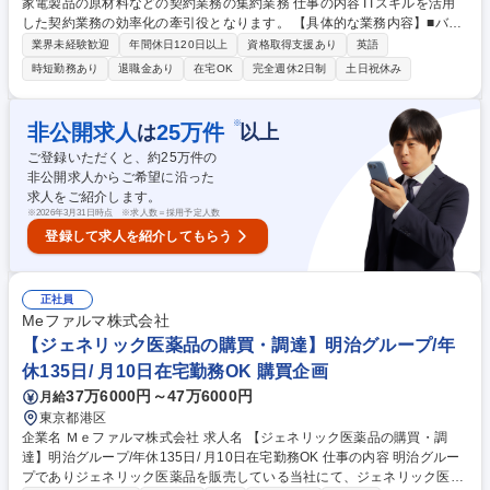
家電製品の原材料などの契約業務の集約業務 仕事の内容 ITスキルを活用
した契約業務の効率化の牽引役となります。 【具体的な業務内容】■バイ
ヤーを問わない定型業務の集約対応(原材料・為替変動の単価変更と傾向
業界未経験歓迎
年間休日120日以上
資格取得支援あり
英語
管理、各種伝票発行業務)■バイヤー業務効率化のITツール開発(取引状況の
時短勤務あり
退職金あり
在宅OK
完全週休2日制
土日祝休み
見える化、データの自動集計と分析) 【キャリアパス】■CPO傘下のITスペ
シャリスト人材 ■障害の状況によるが海外出張可能ならバイヤーとしてグ
ローバルに活躍可能 募集職種 ★障がい者手帳必須★【滋賀/草津】家電製
※
非公開求人
25
万件
は
以上
品の原材料などの契約業務の集約業務
ご登録いただくと、約
25
万件の
非公開求人からご希望に沿った
求人をご紹介します。
※
2026年3月31日時点 ※求人数＝採用予定人数
登録して求人を紹介してもらう
正社員
Meファルマ株式会社
【ジェネリック医薬品の購買・調達】明治グループ/年
休135日/ 月10日在宅勤務OK 購買企画
37万6000円～47万6000円
月給
東京都港区
企業名 Ｍｅファルマ株式会社 求人名 【ジェネリック医薬品の購買・調
達】明治グループ/年休135日/ 月10日在宅勤務OK 仕事の内容 明治グルー
プでありジェネリック医薬品を販売している当社にて、ジェネリック医薬