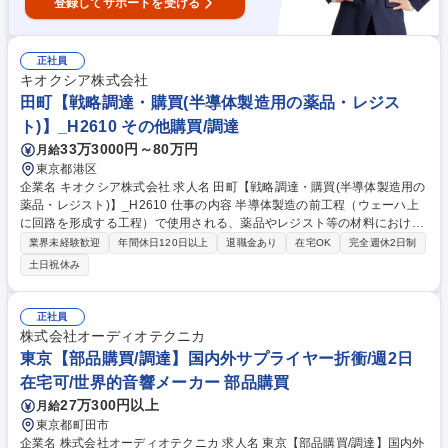
登録してサポートを受ける
正社員
キオクシア株式会社
田町【戦略調達・購買(半導体製造用の薬品・レジス
ト)】_H2610 その他購買/調達
33万3000円～80万円
月給
東京都港区
企業名 キオクシア株式会社 求人名 田町【戦略調達・購買(半導体製造用の
薬品・レジスト)】_H2610 仕事の内容 半導体製造の前工程（ウェーハ上
に回路を形成する工程）で使用される、薬品やレジスト等の材料における
バイヤー業務および調達戦略の立案・実行をお任せします。 【詳細】■新
業界未経験歓迎
年間休日120日以上
退職金あり
在宅OK
完全週休2日制
規材料のソーシング（候補先探索）：開発部門が検討している次世代製品
土日祝休み
用の新材料について、開発担当と連携しながら最適なサプライヤーを世界
中から探索・選定します。■キャパシティ・プランニング（供給能力確
認）：当社の数年先の中長期生産計画に対し、サプライヤー側の生産能力
正社員
や原材料の確保状況が十分であるかを精査し、将来的なボトルネックを解
株式会社オーディオテクニカ
消します。■戦略的価格交渉・アロケーション決定 募集職種 田町【戦略調
東京【部品購買/調達】国内外サプライヤー折衝/週2日
達・購買(半導体製造用の薬品・レジスト)】_H2610
在宅可/世界的音響メーカー 部品購買
27万300円以上
月給
東京都町田市
企業名 株式会社オーディオテクニカ 求人名 東京【部品購買/調達】国内外