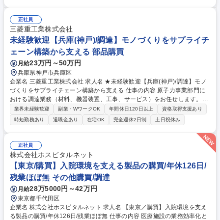
産計画・船積み計画作成・在庫管理の一連の生産管理をお任せいたしま
す。【出張】長期の海外出張がございますが英語力は不問です（通訳あ
り）。案件により異なりますが、通算で1年のうち5割～9割程度の海外勤
正社員
務となります。海外に挑戦してみたい方、水産物の生産管理に興味がある
三菱重工業株式会社
方、是非ご応募下さい。 募集職種 【食品業界出身必見】英語力不要＆海
未経験歓迎【兵庫(神戸)/調達】モノづくりをサプライチ
外へ挑戦/残業10H/水産加工食品の生産管理
ェーン構築から支える 部品購買
23万円～50万円
月給
兵庫県神戸市兵庫区
企業名 三菱重工業株式会社 求人名 ★未経験歓迎【兵庫(神戸)/調達】モノ
づくりをサプライチェーン構築から支える 仕事の内容 原子力事業部門に
おける調達業務（材料、機器装置、工事、サービス）をお任せします。ビ
ジネスパートナーと共に原子力製品の付加価値を創造し、事業への貢献を
業界未経験歓迎
副業・WワークOK
年間休日120日以上
資格取得支援あり
果たす役割を担って頂くことを想定しております。 【詳細】国内外の市場
時短勤務あり
退職金あり
在宅OK
完全週休2日制
土日祝休み
トレンド・市況分析、事業戦略を踏まえた調達戦略立案から、ビジネスパ
ートナーとの価格/契約条件交渉を経た発注業務をお任せします。また関係
部門やビジネスパートナーの調整や取りまとめ役を担い、最適なサプライ
正社員
チェーンの構築をお任せします。必要となる材料や部品、機器装置や工事
株式会社ホスピタルネット
の調達契約を取りまとめる基本的な役割に加え、調達品の最適な品質・コ
【東京/購買】入院環境を支える製品の購買/年休126日/
スト・納期の追求というミッションとなります。 募集職種 ★未経験歓迎
残業ほぼ無 その他購買/調達
【兵庫(神戸)/調達】モノづくりをサプライチェーン構築から支える
28万5000円～42万円
月給
東京都千代田区
企業名 株式会社ホスピタルネット 求人名 【東京／購買】入院環境を支え
る製品の購買/年休126日/残業ほぼ無 仕事の内容 医療施設の業務効率化と