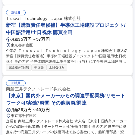
服装自由
のプロになれますよ！基本的にデスクワークですが検品、梱包、発送作業
など軽作業もあり、メリハリをつけて働くことができます。◎ゆくゆくは
正社員
リーダー候補として以下業務もお任せ予定。 ■チームメンバーの業務支援
Trusval Technology Japan株式会社
■新人育成・指導などマネジメント業務 ■予算計画・管理 募集職種 【調達
新宿【購買責任者候補】半導体工場建設プロジェクト/
受発注事務】プライム上場Nikonグループ/年間休日128日/賞与実績4ヶ月
中国語活用/土日祝休 購買企画
35万円～57万円
月給
東京都新宿区
企業名 Ｔｒｕｓｖａｌ Ｔｅｃｈｎｏｌｏｇｙ Ｊａｐａｎ株式会社 求人名
新宿【購買責任者候補】半導体工場建設プロジェクト/中国語活用/土日祝
休 仕事の内容 半導体関連設備工事事業を行う当社にて半導体工場建設等
の購買・調達をお任せします。 設備機器や資材調達、価格交渉から原価管
完全週休2日制
中国語
土日祝休み
理まで幅広く担当し、将来は購買部門の中核として活躍していただきま
す。 ■半導体工場建設や設備工事における機器・資材の調達、価格交渉 ■
発注書の作成、納期・品質管理、既存取引先との関係構築 ■新規サプライ
正社員
ヤーの開拓・評価および工事原価管理・コストダウン ■施工管理やPMと
商船三井テクノトレード株式会社
の調整、契約内容の管理、データ分析と改善提案 ※熊本や広島など全国の
【東京】国内外メーカーからの調達手配業務/リモート
プロジェクト先への出張・転勤が発生します 募集職種 新宿【購買責任者
ワーク可/実働7時間 その他購買/調達
候補】半導体工場建設プロジェクト/中国語活用/土日祝休
28万円～40万円
月給
東京都千代田区
企業名 商船三井テクノトレード株式会社 求人名 【東京】国内外メーカー
からの調達手配業務/リモートワーク可/実働7時間 仕事の内容 世界中に拠
点を持つ商船三井グループの技術商社である当社にて、船舶用部品・資材