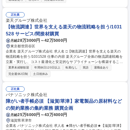
確保することが重要です。 入社後は、部品の購入業務からスタートし、経
験に応じてロジスティクス、品質確認、社内外調整、調達計画へと担当領
域を広げていただきます。 募集職種 【航空宇宙】民間航空機・ヘリコプ
正社員
ターを支える部品調達・供給管理
楽天グループ株式会社
【物流調達】世界を支える楽天の物流戦略を担う/1031
528 サービス/間接材購買
28万3000円～42万5000円
月給
東京都世田谷区
企業名 楽天グループ株式会社 求人名 □【物流調達】世界を支える楽天の
物流戦略を担う/1031528 仕事の内容 楽天グループ全体の物流調達戦略を
立案・実行し、コスト最適化と安定的なサプライチェーンを構築すること
がミッションです。具体的には、 ■最適な調達戦略（ソーシング・コスト
業界未経験歓迎
年間休日120日以上
転勤なし
英語
退職金あり
削減等）の策定および実行 ■市場動向、コスト構造、サプライヤー動向の
完全週休2日制
土日祝休み
詳細な調査・分析 ■価格査定、ベンチマーク分析を用いた妥当性評価と条
件交渉 ■購買実績データの分析に基づくコスト最適化施策の推進 ■各種契
約書のレビュー、交渉、締結、およびリスク管理業務 ■RFP（提案依頼
正社員
書）・RFQ（見積依頼書）の作成・評価 各事業部門と密に連携しなが
パナソニック株式会社
ら、会社の競争力に直結する戦略的な意思決定に深く携わります。 募集職
障がい者手帳必須 【滋賀/草津】家電製品の原材料など
種 □【物流調達】世界を支える楽天の物流戦略を担う/1031528
の契約業務の集約業務 購買企画
25万6000円～43万4000円
月給
滋賀県草津市
企業名 パナソニック株式会社 求人名 ★障がい者手帳必須★【滋賀/草津】