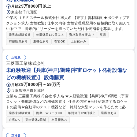
29万8000円以上
月給
東京都千代田区
企業名 ＪＦＥスチール株式会社 求人名 【東京】資材購買 ★ポジティブア
クション求人(女性歓迎) 仕事の内容 女性管理職登用を積極的に取り組んで
いる中で、将来的にリーダーを担っていただける候補者を募集します。主
に鉄鋼製品の生産に必要な資材品や生産設備の機械、制御装置、工事の購
業界未経験歓迎
年間休日120日以上
資格取得支援あり
英語
買業務をお任せいたします。 ■購買を行う際の取引先に対する窓口とな
時短勤務あり
退職金あり
在宅OK
土日祝休み
り、主に契約に関わる業務（見積照会先の選定、見積照会、折衝、契約）
を行い、生産活動に必要となる資機材や工事の調達を実施いただきます。
※当社の一般的な購買フローについては以下をご覧ください。 https://ww
正社員
w.jfe-steel.co.jp/company/purchase_policy/flow.html 募集職種 【東京】資
三菱重工業株式会社
材購買 ★ポジティブアクション求人(女性歓迎)
未経験歓迎【兵庫(神戸)/調達(宇宙ロケット発射設備な
どの機械装置)】 設備購買
29万6000円～59万円
月給
兵庫県神戸市兵庫区
企業名 三菱重工業株式会社 求人名 ★未経験歓迎【兵庫(神戸)/調達（宇宙
ロケット発射設備などの機械装置)】 仕事の内容 ■当社が製造するロケッ
トの設備や自動車のテスト機器など、特別な大型マシンを作るために必要
な部品や材料を、世界中の会社から一番良い条件で買い渡す調達業務をお
業界未経験歓迎
副業・WワークOK
年間休日120日以上
退職金あり
任せします。 【具体的には】■国内外の新規取引先の開拓、価格折衝、契
在宅OK
完全週休2日制
土日祝休み
約締結 ■プロジェクトに必要な製品の見積照会、査定、納期管理 ★プロジ
ェクトの60%～70%を占める重要な業務です。あなたの交渉が利益に直結
します。取引先と社内関係者の間に立ち、高い調整力を発揮して難課題を
正社員