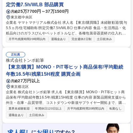
定労働7.5h/WLB 部品購買
25万7700円～37万1500円
月給
東京都中央区
企業名 ヤマトマテリアル株式会社 求人名 【東京/購買職】未経験歓迎/賞与
5.5ヵ月/住宅補助有/所定労働7.5h/WLB◎ 仕事の内容 食品・生活用品・化
粧品向けのガラスびんやペットボトルなど、各種包装容器資材の仕入れや
取引先対応を担う購買職です。OJTにて先輩社員が丁寧に育成するため未
月平均残業時間20時間以内
退職金あり
完全週休2日制
土日祝休み
経験からでも安心して業務を行うことができます。 【業務内容】 当社取
扱い商材（食品・生活用品・化粧品業界等に提供するガラス壜・ペットボ
トル・フィルム等各種包装容器資材）の仕入及び取引先折衝をご担当いた
正社員
だきます。※取引先は国内メーカーのため英語スキル不問です。 【出張頻
株式会社トンボ鉛筆
度】月1回ほど大阪支店への出張がございます。 募集職種 【東京/購買
【東京/購買】MONO・PiT等ヒット商品保有/平均勤続
職】未経験歓迎/賞与5.5ヵ月/住宅補助有/所定労働7.5h/WLB◎
年数16.5年/残業15H程度 購買企画
27万円以上
月給
東京都北区
企業名 株式会社トンボ鉛筆 求人名 【東京/購買】MONO・PiT等ヒット商
品保有/平均勤続年数16.5年/残業15H程度 仕事の内容 新製品開発支援から
外注・在庫・品質管理、コストダウンや新規サプライヤー開拓まで、購買
業務全般を担当。 【業務内容】■部材、外注委託加工部品の業者との調整
業界未経験歓迎
年間休日120日以上
月平均残業時間20時間以内
転勤なし
業務及び生産部門への入荷管理業務 ■部材、外注加工部品の納入時品質確
退職金あり
土日祝休み
認、検収業務 ■部材、外注加工部品の品質改善業務、納期、数量改善業務
■購買部品の品質異常に関し、業者への品質対策交渉 ■生産管理システム
への購買部品入力業務 募集職種 【東京/購買】MONO・PiT等ヒット商品
求人探し
お困り
に
ですか？