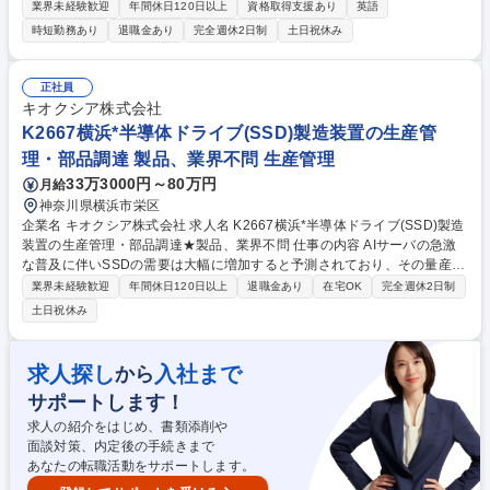
の調達を担当、営業部門と連携しながら商品づくりにも関わります。 【詳
業界未経験歓迎
年間休日120日以上
資格取得支援あり
英語
細】海外のコーヒー生産者や商社との取引交渉、品質管理、価格交渉を担
時短勤務あり
退職金あり
完全週休2日制
土日祝休み
当します。営業部門からの特殊な豆の調達依頼に対応し、世界中のネット
ワークを活用して最適な仕入れ先を探します。PB商品開発にも関わり、
お客様の要望に応じた豆の調達を実現します。メールや電話での海外との
正社員
やり取りが中心で、基本的にはオフィスワークです。 募集職種 ＜横浜＞
キオクシア株式会社
コーヒー生豆の海外調達 管理職候補 国内では数少ない海外直輸入
K2667横浜*半導体ドライブ(SSD)製造装置の生産管
理・部品調達 製品、業界不問 生産管理
33万3000円～80万円
月給
神奈川県横浜市栄区
企業名 キオクシア株式会社 求人名 K2667横浜*半導体ドライブ(SSD)製造
装置の生産管理・部品調達★製品、業界不問 仕事の内容 AIサーバの急激
な普及に伴いSSDの需要は大幅に増加すると予測されており、その量産を
支える生産性の高い製造装置をタイムリーに調達・製造するため当社で生
業界未経験歓迎
年間休日120日以上
退職金あり
在宅OK
完全週休2日制
産管理・部品調達計画を担当するスタッフを募集します。 ■装置要求部門
土日祝休み
との連携や部品のリードタイムの情報を集約して部品調達計画立案 ■各種
原材料、部品、サービス等の調達コスト最適化に向けた交渉、見積書の取
得、契約書締結等の一連の実務 ■部品サプライヤーや組立委託先と連携し
求人探し
入社まで
から
納期管理・品質管理体制の構築・運用 ■納期遅延、不具合発生時の対応、
サポートします！
改善要求、リスク抽出・未然防止策の実施 ■サプライチェーンの安定運用
に向けた在庫状況の把握や各部門との連携業務 募集職種 K2667横浜*半導
求人の紹介をはじめ、書類添削や
体ドライブ(SSD)製造装置の生産管理・部品調達★製品、業界不問
面談対策、内定後の手続きまで
あなたの転職活動をサポートします。