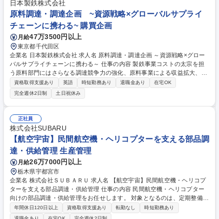
日本製鉄株式会社
原料調達・調達企画 ~資源戦略×グローバルサプライ
チェーンに携わる~ 購買企画
47万3500円以上
月給
東京都千代田区
企業名 日本製鉄株式会社 求人名 原料調達・調達企画 ～資源戦略×グロー
バルサプライチェーンに携わる～ 仕事の内容 製鉄事業コストの太宗を担
う原料部門にはさらなる調達競争力の強化、原料事業による収益拡大、ま
たカーボンニュートラル戦略への的確な対応が求められるため、原料購買
資格取得支援あり
英語
時短勤務あり
退職金あり
在宅OK
調達の即戦力を募集いたします。 ■鉄鋼原料の調達戦略・契約交渉・品質
完全週休2日制
土日祝休み
対応(鉄鉱石・石炭・金属・燃料等の安定調達、サプライヤー選定、価
格・条件交渉、購買契約締結)■配船・輸送戦略、需給管理(調達・運航計画
立案、料需給調整、SCM体制の構築とシステム改善)■原料事業(海外鉱
正社員
山・炭鉱事業)への出資・運営管理■カーボンニュートラル戦略対応（冷鉄
株式会社SUBARU
源・新原料企画、水素還元鉄など次世代原料の市場調査・企画、新規原料
【航空宇宙】民間航空機・ヘリコプターを支える部品調
導入に伴う物流体制構築・交渉） 募集職種 原料調達・調達企画 ～資源戦
達・供給管理 生産管理
略×グローバルサプライチェーンに携わる～
26万7000円以上
月給
栃木県宇都宮市
企業名 株式会社ＳＵＢＡＲＵ 求人名 【航空宇宙】民間航空機・ヘリコプ
ターを支える部品調達・供給管理 仕事の内容 民間航空機・ヘリコプター
向けの部品調達・供給管理をお任せします。 対象となるのは、定期整備で
使用する部品や、新造機への装備・取り付けに必要な部品です。 航空機部
年間休日120日以上
資格取得支援あり
転勤なし
時短勤務あり
品は品質要求が高く、必要な部品を、必要な時期に、正しい書類とともに
退職金あり
在宅OK
完全週休2日制