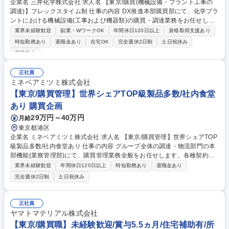
企業名 三井化学株式会社 求人名 【東京/購買(機械設備・プラント工事の
調達)】フレックスタイム制 仕事の内容 DX推進本部購買部にて、化学プラ
ントにおける機械設備(工事および機器類)の購買・調達業務をお任せしま
す。また、購買プロセスの効率化や高度化の検討・実行にも携わります。
業界未経験歓迎
副業・WワークOK
年間休日120日以上
資格取得支援あり
＜詳細業務＞ ■仕出元の要求に基づく取引先の選定、見積取得、価格交
時短勤務あり
退職金あり
在宅OK
完全週休2日制
土日祝休み
渉、発注業務■機械設備購買業務に関わる業務効率化やDX推進、高度化の
服装自由
検討と実行■その他、指示に基づく購買付帯業務 【本ポジションの魅力】
プラントの安定稼働を支える重要なポジションです。単なる調達に留まら
正社員
ず、DX推進本部の一員としてデータやシステムを活用した調達業務改革
ミネベアミツミ株式会社
を主導するダイナミズムを実感できます。 募集職種 【東京/購買(機械設
【東京/購買管理】世界シェアTOP級製品多数/社内食堂
備・プラント工事の調達)】フレックスタイム制
あり 購買企画
29万円～40万円
月給
東京都港区
企業名 ミネベアミツミ株式会社 求人名 【東京/購買管理】世界シェアTOP
級製品多数/社内食堂あり 仕事の内容 グループ全体の調達・物流部門の本
部機能(業務管理部)にて、購買管理業務全般をお任せします。各種契約管
理やコンプライアンス対応、新組織の業務移行支援など、多岐にわたる業
業界未経験歓迎
年間休日120日以上
時短勤務あり
退職金あり
務で事業基盤を支える役割です。 【詳細】 ■取引先情報管理、および取引
完全週休2日制
土日祝休み
基本契約管理業務■経営統合(M&A)対応■取適法、独占禁止法など行政・コ
ンプライアンス対応業務■CSR調達関連業務■資材部規程の管理■設備投資
対応■取引先倒産時対応■社内教育用教材の作成■会議体運営 募集職種 【東
正社員
京/購買管理】世界シェアTOP級製品多数/社内食堂あり
ヤマトマテリアル株式会社
【東京/購買職】未経験歓迎/賞与5.5ヵ月/住宅補助有/所