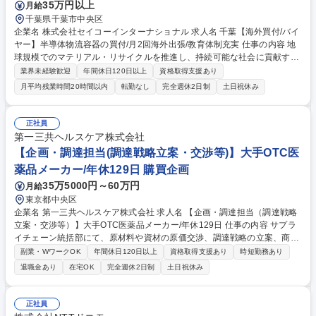
35万円以上
月給
千葉県千葉市中央区
企業名 株式会社セイコーインターナショナル 求人名 千葉【海外買付/バイ
ヤー】半導体物流容器の買付/月2回海外出張/教育体制充実 仕事の内容 地
球規模でのマテリアル・リサイクルを推進し、持続可能な社会に貢献する
事業を展開する当社。近年需要が拡大する半導体の、流通時に使用される
業界未経験歓迎
年間休日120日以上
資格取得支援あり
容器のリユース事業を確立。海外工場より買付を行うポジションです。
月平均残業時間20時間以内
転勤なし
完全週休2日制
土日祝休み
【入社後の流れ】■まずは、千葉営業所にて貿易事務からスタート。貿易
の基礎から、国をまたぐ買い付け業務の知識を習得いただきます。 ■その
後、国内のリユース工場や先輩社員の同行を経て、買い付けから容器洗浄
正社員
後の再販売に至るまでの一連の流れを覚えていただきます。 海外での業務
第一三共ヘルスケア株式会社
の流れを同行により覚えていただき、入社1～2年をめどに独り立ちを目指
【企画・調達担当(調達戦略立案・交渉等)】大手OTC医
していただきます！ 募集職種 千葉【海外買付/バイヤー】半導体物流容器
薬品メーカー/年休129日 購買企画
の買付/月2回海外出張/教育体制充実
35万5000円～60万円
月給
東京都中央区
企業名 第一三共ヘルスケア株式会社 求人名 【企画・調達担当（調達戦略
立案・交渉等）】大手OTC医薬品メーカー/年休129日 仕事の内容 サプラ
イチェーン統括部にて、原材料や資材の原価交渉、調達戦略の立案、商品
調達（在庫管理・販売計画）、製造委託先の選定、原薬情報の収集・管
副業・WワークOK
年間休日120日以上
資格取得支援あり
時短勤務あり
理、他部門と連携したプロジェクト推進等をお任せします。 【詳細】・取
退職金あり
在宅OK
完全週休2日制
土日祝休み
引条件等の交渉 ・商品調達(在庫管理・販売計画) ・原材料、資材の原価交
渉、調達戦略の立案 ・製造委託先の選定 ・原薬情報の収集・管理、変更
管理、一部原薬の調達コントロール ・他部門との情報共有や連携したPJ
正社員
推進 募集職種 【企画・調達担当（調達戦略立案・交渉等）】大手OTC医