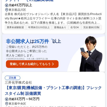
45万円以上
月給
東京都品川区
企業名 株式会社ヴァレオジャパン 求人名 【東京/品川】購買担当/Producti
vity Buyer★欧州上位サプライヤー 仕事の内容 サイト全体の材料コスト競
争力を高めるため、以下の業務を推進します。 (1)戦略的な生産性向上（P
roductivity）の推進：■予算に基づきコスト削減を計画・実行(2)サプライ
業界未経験歓迎
年間休日120日以上
退職金あり
在宅OK
完全週休2日制
ヤーマネジメント：■主要サプライヤー（KAP）との関係構築・管理を行
いコモディティ組織をサポート(3)予算管理と実行：■サイト購買マネージ
ャーと連携し、サイト予算を策定(4)グローバル基準の導入(5)物流プロト
※
非公開求人
25
万件
は
以上
コルの最適化 募集職種 【東京/品川】購買担当/Productivity Buyer★欧州
ご登録いただくと、約
25
万件の
上位サプライヤー
非公開求人からご希望に沿った
求人をご紹介します。
※
2026年3月31日時点 ※求人数＝採用予定人数
登録して求人を紹介してもらう
正社員
三井化学株式会社
【東京/購買(機械設備・プラント工事の調達)】フレック
スタイム制 設備購買
33万円～50万円
月給
東京都中央区