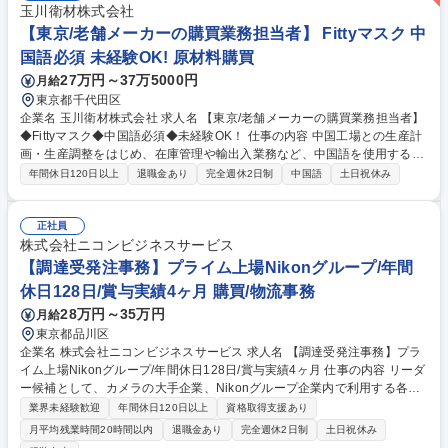
玉川衛材株式会社
【東京/老舗メーカーの購買業務担当者】 Fittyマスク 中
国語必須 未経験OK! 原材料購買
27万円～37万5000円
月給
東京都千代田区
企業名 玉川衛材株式会社 求人名 【東京/老舗メーカーの購買業務担当者】
◆Fittyマスク◆中国語必須◆未経験OK！ 仕事の内容 中国工場との生産計
画・生産調整をはじめ、在庫管理や輸出入業務など、中国語を使用する購
買関連業務全般をご担当いただきます。未経験の方も安心の環境で、徐々
年間休日120日以上
退職金あり
完全週休2日制
中国語
土日祝休み
に業務の幅を広げながらスキルを磨けるお仕事です。 購買業務の担当とし
て以下の業務を中心にお任せします。 ■生産計画の策定 ■中国工場との生
産調整（生産、原価、納期） ■輸出入事務処理全般 ■製品や資材の在庫管
正社員
理 ■納期や品質に関するトラブル発生時の対応と改善提案 中国語を用いた
株式会社ニコンビジネスサービス
コミュニケーションがメインとなります。 最初は先輩社員が丁寧に指導
【調達受発注事務】プライム上場Nikonグループ/年間
し、徐々に業務をお任せしていくので未経験の方も安心してスタートでき
休日128日/賞与実績4ヶ月 購買/物流事務
ます。 募集職種 【東京/老舗メーカーの購買業務担当者】◆Fittyマスク◆
28万円～35万円
月給
中国語必須◆未経験OK！
東京都品川区
企業名 株式会社ニコンビジネスサービス 求人名 【調達受発注事務】プラ
イム上場Nikonグループ/年間休日128日/賞与実績4ヶ月 仕事の内容 リーダ
ー候補として、カメラの大手企業、Nikonグループ企業内で利用する各種
商材の受発注業務全般をお任せいたします。【具体的な業務内容】■依頼
業界未経験歓迎
年間休日120日以上
資格取得支援あり
を受ける・見積書作成 ■発注・納品・請求 ■代金回収 など ◎発注受注に関
月平均残業時間20時間以内
退職金あり
完全週休2日制
土日祝休み
する一連の業務をお任せします。一連の流れを1人で担当するため、調達