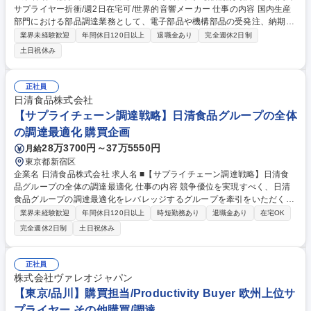
サプライヤー折衝/週2日在宅可/世界的音響メーカー 仕事の内容 国内生産
部門における部品調達業務として、電子部品や機構部品の受発注、納期管
理、コスト折衝、環境物質調査対応などに携わっていただきます。ご経験
業界未経験歓迎
年間休日120日以上
退職金あり
完全週休2日制
に応じて新規サプライヤーの開拓もお任せします。 【詳細】■電子部品・
土日祝休み
機構部品のSAPシステムを用いた受発注等の購買業務全般■納期管理およ
びスケジュール調整■部品コストへの折衝対応 ■品質保証部門と連携した
部品環境物質調査業務対応（chemSHERPA等を使用した情報収集、内容
正社員
確認、適否判断） ★多品種少量生産の部門にて、30社前後の担当取引先
日清食品株式会社
や社内関係部署と密なコミュニケーションを取り、高品質なモノづくりに
【サプライチェーン調達戦略】日清食品グループの全体
寄与します。 募集職種 東京【部品購買/調達】国内外サプライヤー折衝/週
の調達最適化 購買企画
2日在宅可/世界的音響メーカー
28万3700円～37万5550円
月給
東京都新宿区
企業名 日清食品株式会社 求人名 ■【サプライチェーン調達戦略】日清食
品グループの全体の調達最適化 仕事の内容 競争優位を実現すべく、日清
食品グループの調達最適化をレバレッジするグループを牽引をいただくポ
ジションです。 【具体的には】■原料資材調達を軸としたサプライチェー
業界未経験歓迎
年間休日120日以上
時短勤務あり
退職金あり
在宅OK
ン戦略の立案 ■国内外グループにおける調達の共同化戦略の企画･推進 ■他
完全週休2日制
土日祝休み
社・異業種とのアライアンスによる共同調達戦略の企画･推進 ■サプライ
ヤー戦略の立案･実行 ■エリア別調達戦略の企画･実行 ■ESG視点を取り入
れたグループ横断的な調達戦略の企画･推進 ■物流分野におけるグループ
正社員
協働戦略の企画･推進 ■調達コストの可視化・分析による戦略立案 等 募集
株式会社ヴァレオジャパン
職種 ■【サプライチェーン調達戦略】日清食品グループの全体の調達最適
【東京/品川】購買担当/Productivity Buyer 欧州上位サ
化
プライヤー その他購買/調達