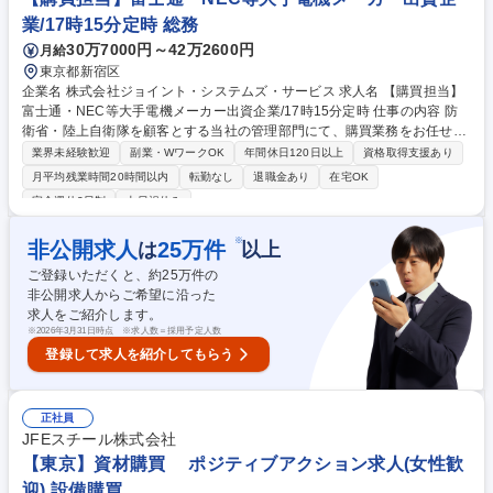
業/17時15分定時 総務
30万7000円～42万2600円
月給
東京都新宿区
企業名 株式会社ジョイント・システムズ・サービス 求人名 【購買担当】
富士通・NEC等大手電機メーカー出資企業/17時15分定時 仕事の内容 防
衛省・陸上自衛隊を顧客とする当社の管理部門にて、購買業務をお任せい
たします。メイン業務は購買業務となりますが、総務・庶務の業務も一部
業界未経験歓迎
副業・WワークOK
年間休日120日以上
資格取得支援あり
お任せいたします。 ■物・購買業務（内容確認、買付、交渉、調整、購入
月平均残業時間20時間以内
転勤なし
退職金あり
在宅OK
依頼～支払迄） ■人・購買業務（派遣者・請負者受入にあたっての見積依
完全週休2日制
土日祝休み
頼～支払迄） ※購買業務についてはその他備考欄を参照ください。 ■その
他 ┗総務：電話受付、イベント（創立記念行事等）運営 ┗庶務：お弁当
※
非公開求人
25
万件
は
以上
発注、郵便、新聞受取 募集職種 【購買担当】富士通・NEC等大手電機メ
ーカー出資企業/17時15分定時
ご登録いただくと、約
25
万件の
非公開求人からご希望に沿った
求人をご紹介します。
※
2026年3月31日時点 ※求人数＝採用予定人数
登録して求人を紹介してもらう
正社員
JFEスチール株式会社
【東京】資材購買 ポジティブアクション求人(女性歓
迎) 設備購買