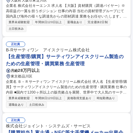
大阪府大阪市東淀川区
企業名 株式会社キーエンス 求人名 【大阪】資材購買（調達バイヤー）※
高収益の一翼を担うポジション 仕事の内容 当社の資材管理グループにて
国内及び海外の様々な調達先からの部材調達 業務をお任せいたします。世
界中から、適正な品質・最適なコストで部材調達を行うやりがいある仕事
業界未経験歓迎
年間休日120日以上
退職金あり
完全週休2日制
です。 バイヤーは当社の特徴である高収益・ファブレス・即日出荷の一翼
土日祝休み
を担っています。会社業績への貢献が実感できる仕事です。 【詳細】■部
材調達：発注~検収までの一連業務■納期交渉：調達先との交渉業務■取引
先管理：調達先への管理・指導など 【やりがい】オープンでフラットな社
正社員
風ですので、1人1人が自身で考え、責任を持って、自律的に働くことがで
B-Rサーティワン アイスクリーム株式会社
きます。 募集職種 【大阪】資材購買（調達バイヤー）※高収益の一翼を
【生産管理/購買】サーティワンアイスクリーム製造の
担うポジション
ための生産管理・購買業務 生産管理
28万円以上
月給
東京都品川区
企業名 Ｂ－Ｒサーティワン アイスクリーム株式会社 求人名 【生産管理/購
買】サーティワンアイスクリーム製造のための生産管理・購買業務 仕事の
内容 ■国内で1200ヶ所以上の販売拠点を展開、世界中で大人気のサーティ
ワンアイスクリームを作るための原材料（乳・糖・添加物など）や 店舗で
業界未経験歓迎
年間休日120日以上
資格取得支援あり
時短勤務あり
使用する包材や食材の管理部署で業務に携わっていただきます。 ■ 主な業
退職金あり
土日祝休み
務は以下の通りです。 ・販売計画に基づく生産計画立案・在庫管理 ・自
社工場（富士小山・神戸三木）や協力工場間の調整 ・原料・資材の購買調
達、納期管理（輸入含む） ・購買コスト管理 ・サプライヤー管理 募集職
正社員
種 【生産管理/購買】サーティワンアイスクリーム製造のための生産管
株式会社ジョイント・システムズ・サービス
理・購買業務
【購買担当】富士通・NEC等大手電機メーカー出資企