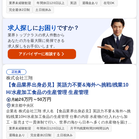
の調達手配業務をお任せします。 ※グループ外部の企業との取引もござい
業界未経験歓迎
年間休日120日以上
英語
退職金あり
在宅OK
ます。 お客様から機器や資材の調達依頼が来るため、内容のヒアリングを
完全週休2日制
土日祝休み
通して、国内外メーカーへの調達手配、社内システムへの入力・管理等を
お任せします。機材・資材の調達に際して、お客様の要望確認や発注先へ
の折衝が含まれるため、一定のコミュニケーション能力が求められます。
求人探し
お困り
に
ですか？
◇取引先：商船三井グループにおける船舶管理会社/船会社/造船所 等 募集
業界トップクラスの求人件数から
職種 【東京】国内外メーカーからの調達手配業務/リモートワーク可/実働
あなたの力を最大限に発揮できる
7時間
求人探しをお手伝いします。
アドバイザーに相談する
正社員
株式会社三翔
【食品業界出身必見】英語力不要&海外へ挑戦/残業10
H/水産加工食品の生産管理 生産管理
26万円～50万円
月給
東京都中央区
企業名 株式会社三翔 求人名 【食品業界出身必見】英語力不要＆海外へ挑
戦/残業10H/水産加工食品の生産管理 仕事の内容 水産物の仕入れから加
工・販売まで一貫体制で行い、世界の海から日本へ多くの水産物を届ける
当社にて、海外の工場での生産管理指導及び実施をお任せいたします。 ま
業界未経験歓迎
年間休日120日以上
月平均残業時間20時間以内
ずはOJTで業務を学び、慣れてきたら生産管理・商品製造立上げ立会・生
退職金あり
完全週休2日制
土日祝休み