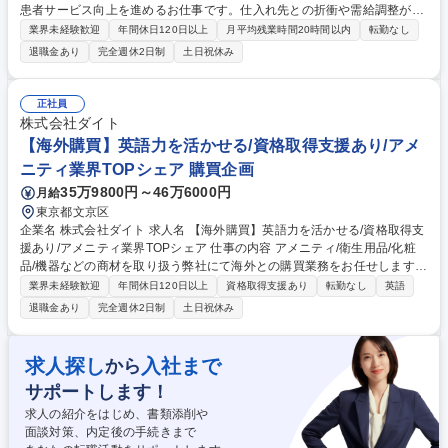
患者サービス向上を進めるお仕事です。仕入れ先との折衝や需給調整が中
心で、残業ほぼなしの安定環境で、あなたの改善提案が会社全体の利益向
業界未経験歓迎
年間休日120日以上
月平均残業時間20時間以内
転勤なし
上に直結します。 具体的には、30種ほどの自社製品・仕入商材の需給管
退職金あり
完全週休2日制
土日祝休み
理がメインです。 ・仕入れ先との納期、契約、コストの折衝・調整・発注
書作成、生産委託会社への指示出し・在庫管理、業務プロセスの改善提案
※突発的なトラブル対応は少なく、落ち着いて業務に取り組めます。直接
正社員
の顧客折衝や納期トラブルへの過度な対応もありません。 安定供給の仕組
株式会社ダイト
みを支えていただくやりがいのある仕事です。 募集職種 【東京／購買】
【海外購買】英語力を活かせる/資格取得支援あり/アメ
入院環境を支える製品の購買/年休126日/残業ほぼ無
ニティ業界TOPシェア 購買企画
35万9800円～46万6000円
月給
東京都文京区
企業名 株式会社ダイト 求人名 【海外購買】英語力を活かせる/資格取得支
援あり/アメニティ業界TOPシェア 仕事の内容 アメニティ/衛生用品/化粧
品/機器などの商材を取り扱う弊社にて海外との購買業務をお任せします。
・発注業務/加工注文/納期追跡および前倒し調整/棚卸 ・商品開発/仕入先開
業界未経験歓迎
年間休日120日以上
資格取得支援あり
転勤なし
英語
拓ならびに仕入値上げ対応/原価削減 ・利益計算/検査、申請関連/品質関連/
退職金あり
完全週休2日制
土日祝休み
検品 募集職種 【海外購買】英語力を活かせる/資格取得支援あり/アメニテ
ィ業界TOPシェア
求人探し
入社まで
から
サポートします！
求人の紹介をはじめ、書類添削や
面談対策、内定後の手続きまで