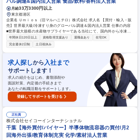
バル調達&国内法人営業 食品/飲料/香料法人営業
33万3300円以上
月給
東京都港区
企業名 Ｕｍｉｏｓ（旧マルハニチロ）株式会社 求人名 【買付・輸入・販
売】世界最大級/冷凍すり身のグローバル調達＆国内法人営業 仕事の内容
■世界最大規模の水産物サプライヤーである当社にて、国内外から冷凍す
り身(原料)の買付・輸入・販売業務をお任せします。主な販売先は、日本
年間休日120日以上
資格取得支援あり
退職金あり
在宅OK
国内の水産練り製品加工メーカーや各地域の協力販売会社、海外です。
完全週休2日制
土日祝休み
【詳細】■冷凍すり身の買付先は北米、アジア(インド/中国/ベトナム/タイ
ほか)、欧州、豪州と多岐にわたります。 ■主な販売先は、日本国内の水産
練り製品加工メーカーや各地域の協力販売会社です(加工メーカーへの直
求人探し
入社まで
から
接販売だけでなく、販売代理店と協力しながら加工メーカーに販売を行う
サポートします！
パターンもあります)。また、買付国から海外の販売先に直接発送を行う
三国間貿易も行います。 募集職種 【買付・輸入・販売】世界最大級/冷凍
求人の紹介をはじめ、書類添削や
すり身のグローバル調達＆国内法人営業
面談対策、内定後の手続きまで
あなたの転職活動をサポートします。
登録してサポートを受ける
正社員
株式会社セイコーインターナショナル
千葉【海外買付/バイヤー】半導体物流容器の買付/月2
回海外出張/教育体制充実 化学/素材法人営業