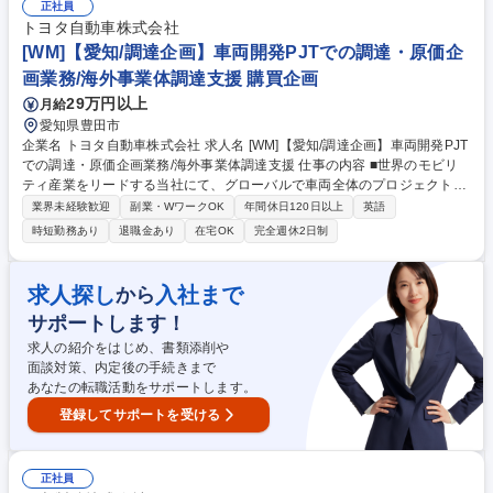
正社員
先進企業を目指す取り組みに携わる 募集職種 【調達/原料資材】人権や環
トヨタ自動車株式会社
境問題に配慮した持続可能な調達を実現しませんか？
[WM]【愛知/調達企画】車両開発PJTでの調達・原価企
画業務/海外事業体調達支援 購買企画
29万円以上
月給
愛知県豊田市
企業名 トヨタ自動車株式会社 求人名 [WM]【愛知/調達企画】車両開発PJT
での調達・原価企画業務/海外事業体調達支援 仕事の内容 ■世界のモビリ
ティ産業をリードする当社にて、グローバルで車両全体のプロジェクトマ
ネジメントを通じた、発注戦略立案と仕入先決定管理/原価低減戦略立案を
業界未経験歓迎
副業・WワークOK
年間休日120日以上
英語
お任せします。 【詳細】■車両開発プロジェクトの調達プロジェクトマネ
時短勤務あり
退職金あり
在宅OK
完全週休2日制
ジメント(カローラ、ヤリスなどの中・小型車 もしくは レクサス・GR・
電動車を担当) ■海外事業体調達業務の支援(発注戦略立案、現地調達化支
援等) 【ミッション】車両原価における外注品原価割合は7割を越え、トヨ
求人探し
入社まで
から
タの調達は安全/品質/供給/原価を造り込む役割を担っています。その役割
サポートします！
を体現し競争力確保するための調達・原価低減戦略を立案いただきます。
募集職種 [WM]【愛知/調達企画】車両開発PJTでの調達・原価企画業務/海
求人の紹介をはじめ、書類添削や
外事業体調達支援
面談対策、内定後の手続きまで
あなたの転職活動をサポートします。
登録してサポートを受ける
正社員