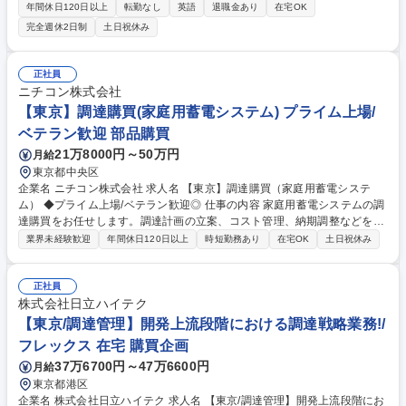
品の流通政策全般をお任せします。 （製造は国内外関連会社あるいは国内
年間休日120日以上
転勤なし
英語
退職金あり
在宅OK
委託製造所、仕向地は日本国内） 【業務内容】■市場分析と販売予測の立
完全週休2日制
土日祝休み
案 ■販売予測に基づく製品購入計画の立案 ■製造委託先に対する注文書・
フォアキャスト提出、納期管理、代金支払い ■製品の保管・輸送等につい
て物流業務委託先との調整 ■製品の適正在庫管理 募集職種 【ジェネリッ
正社員
ク医薬品の購買・調達】明治グループ/年休135日/ 月10日在宅勤務OK
ニチコン株式会社
【東京】調達購買(家庭用蓄電システム) プライム上場/
ベテラン歓迎 部品購買
21万8000円～50万円
月給
東京都中央区
企業名 ニチコン株式会社 求人名 【東京】調達購買（家庭用蓄電システ
ム） ◆プライム上場/ベテラン歓迎◎ 仕事の内容 家庭用蓄電システムの調
達購買をお任せします。調達計画の立案、コスト管理、納期調整などを通
じて、安定した生産体制の構築に取り組んでいただきます。 具体的には、
業界未経験歓迎
年間休日120日以上
時短勤務あり
在宅OK
土日祝休み
家庭用蓄電システムの生産に必要な部品の調達計画立案、発注業務、納期
管理、サプライヤーとの交渉を担当していただきます。コスト・品質・納
期のバランスを取りながら、現場と連携して調達プロセス全体を改善し、
正社員
生産の安定供給を支えていただきます。過去の実績を活かし、調達戦略の
株式会社日立ハイテク
構築にも貢献いただけます。 募集職種 【東京】調達購買（家庭用蓄電シ
【東京/調達管理】開発上流段階における調達戦略業務!/
ステム） ◆プライム上場/ベテラン歓迎◎
フレックス 在宅 購買企画
37万6700円～47万6600円
月給
東京都港区
企業名 株式会社日立ハイテク 求人名 【東京/調達管理】開発上流段階にお