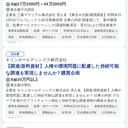
27万3000円～44万3000円
月給
東京都千代田区
企業名 三菱マテリアル株式会社 求人名 【東京or大阪/購買調達】年間休日
126日/フルフレックス/在宅勤務併用 仕事の内容 調達部にて、集中購買
品・役務サービスのソーシング(調達戦略策定・実行)および現在推進中の
調達DX活動(新システム導入・業務プロセス改善など)をそれぞれ50%ずつ
業界未経験歓迎
副業・WワークOK
年間休日120日以上
資格取得支援あり
のウェイトでお任せします。 【詳細】■集中購買品の担当品目購買業務(5
英語
時短勤務あり
退職金あり
在宅OK
完全週休2日制
土日祝休み
0%)：社内外の調達メンバーや関係部門と協業し、品質・コスト・納期の
服装自由
最適化に向けた調達方針・戦略の策定および実行を担当。■調達DX推進業
務(50%)：新システムの導入、全社調達品の業務基盤構築、業務プロセス
正社員
改善の推進。【魅力】関係者が多岐に渡るため、高い折衝力を活かし全社
キリンホールディングス株式会社
的な仕組み構築をリードできる達成感・やりがいを得られます。出張は月
【調達/原料資材】人権や環境問題に配慮した持続可能
1-2回程度。 募集職種 【東京or大阪/購買調達】年間休日126日/フルフレッ
クス/在宅勤務併用
な調達を実現しませんか? 購買企画
30万円以上
月給
東京都中野区
企業名 キリンホールディングス株式会社 求人名 【調達/原料資材】人権や
環境問題に配慮した持続可能な調達を実現しませんか？ 仕事の内容 グル
ープ全体のサプライチェーン強化と持続可能な調達体制の構築を進める当
該組織において、国内外グループ全体の調達ガバナンスへの取り組みと国
業界未経験歓迎
副業・WワークOK
年間休日120日以上
資格取得支援あり
内グループ会社の調達実務をお任せします。 【詳細】 ■原料・資材の調達
英語
時短勤務あり
退職金あり
在宅OK
完全週休2日制
土日祝休み
業務：人権や環境といったサステナビリティーを意識し、品質・コスト・
服装自由
安定調達の強化を図る ■海外を含めたサプライヤー企業との交渉・管理 ■
調達ベストプラクティスの部内展開 ■サプライチェーン領域におけるCSV