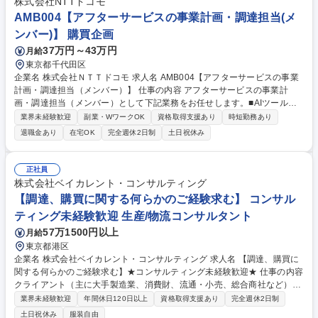
株式会社NTTドコモ
薬品メーカー/年休129日
AMB004【アフターサービスの事業計画・調達担当(メ
ンバー)】 購買企画
37万円～43万円
月給
東京都千代田区
企業名 株式会社ＮＴＴドコモ 求人名 AMB004【アフターサービスの事業
計画・調達担当（メンバー）】 仕事の内容 アフターサービスの事業計
画・調達担当（メンバー）として下記業務をお任せします。■AIツールを
活用した求償予測をベースに効果的かつ効率的な調達を行うことで、顧客
業界未経験歓迎
副業・WワークOK
資格取得支援あり
時短勤務あり
満足度を担保した上で調達コストを低減し、CS と利益の両立を実現する
退職金あり
在宅OK
完全週休2日制
土日祝休み
■求償予測システムの運用、改善業務、ケータイ補償用交換端末調達業
務、資産価額登録業務等（会計業務） 【業務詳細】■直近の求償実績をベ
ースに求償予測システムを運用・改善 ■予測結果に基づき、必要在庫数、
正社員
在庫日数等を勘案し最適な調達を実施 ■調達したケータイ補償用交換端末
株式会社ベイカレント・コンサルティング
の資産価額登録・棚卸関連業務 募集職種 AMB004【アフターサービスの
【調達、購買に関する何らかのご経験求む】 コンサル
事業計画・調達担当（メンバー）】
ティング未経験歓迎 生産/物流コンサルタント
57万1500円以上
月給
東京都港区
企業名 株式会社ベイカレント・コンサルティング 求人名 【調達、購買に
関する何らかのご経験求む】★コンサルティング未経験歓迎★ 仕事の内容
クライアント（主に大手製造業、消費財、流通・小売、総合商社など）の
サプライチェーンにおける構造改革やDXを、最上流の戦略立案からIT導
業界未経験歓迎
年間休日120日以上
資格取得支援あり
完全週休2日制
入・業務定着まで一気通貫でリードしていただきます。 【プロジェクト事
土日祝休み
服装自由