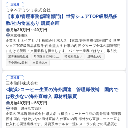
せた正確なデリバリーを実現します。 ■在庫調達・需要予測：数ヶ月のリ
正社員
ードタイムを見越し、各国の需要を予測。国内調達部門と連携した発注業
ミネベアミツミ株式会社
務や、流動的な在庫数量の適正管理を行います。 募集職種 【グローバル
【東京/管理事務(調達部門)】世界シェアTOP級製品多
購買】ポーラ・オルビスグループ/リモート週2日可/残業月10h程度
数/社内食堂あり 購買企画
29万円～40万円
月給
東京都港区
企業名 ミネベアミツミ株式会社 求人名 【東京/管理事務(調達部門)】世界
シェアTOP級製品多数/社内食堂あり 仕事の内容 グループ全体の調達部門
における管理・支援業務を担当します。バイヤー業務ではなく、取引先や
契約の管理、取適法・独占禁止法等のコンプライアンス対応、CSR推進な
業界未経験歓迎
年間休日120日以上
時短勤務あり
退職金あり
ど多岐にわたる本部機能業務をお任せします。 【詳細】■取引先情報管
完全週休2日制
土日祝休み
理、および取引基本契約管理業務■取適法、独占禁止法など行政・コンプ
ライアンス対応業務(法改正のグループ内周知、自主監査、立ち入り監査
対応等)■CSR関連業務(CSR調達ガイドラインの改訂、サプライチェーン
正社員
への遵守要求、客先からの調査対応等)■業務規程の管理■取引先信用調査
三本珈琲株式会社
とグループ内情報共有■社内教育用教材の作成と受講管理■会議体運営と議
<横浜>コーヒー生豆の海外調達 管理職候補 国内で
事作成 募集職種 【東京/管理事務(調達部門)】世界シェアTOP級製品多数/
は数少ない海外直輸入 原材料購買
社内食堂あり
40万円～55万円
月給
神奈川県横浜市西区
企業名 三本珈琲株式会社 求人名 ＜横浜＞コーヒー生豆の海外調達 管理職
候補 国内では数少ない海外直輸入 仕事の内容 海外から直接コーヒー豆を
仕入れる調達業務です。外資系ホテルや一流レストラン向けの高品質な豆