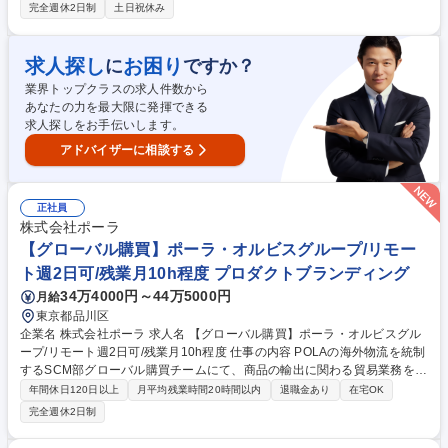
基盤を支える役割を担って頂きます。 【詳細】 ■取引先情報管理、および
完全週休2日制
土日祝休み
取引基本契約管理業務■経営統合(M&A)対応■取適法、独占禁止法など行
政・コンプライアンス対応業務■CSR調達関連業務■資材部規程の管理■設
備投資対応■取引先倒産時対応■社内教育用教材の作成■会議体運営 募集職
求人探し
お困り
に
ですか？
種 【東京/管理事務(調達部門)】世界シェアTOP級製品多数/社内食堂あり
業界トップクラスの求人件数から
あなたの力を最大限に発揮できる
求人探しをお手伝いします。
アドバイザーに相談する
正社員
株式会社ポーラ
【グローバル購買】ポーラ・オルビスグループ/リモー
ト週2日可/残業月10h程度 プロダクトブランディング
34万4000円～44万5000円
月給
東京都品川区
企業名 株式会社ポーラ 求人名 【グローバル購買】ポーラ・オルビスグル
ープ/リモート週2日可/残業月10h程度 仕事の内容 POLAの海外物流を統制
するSCM部グローバル購買チームにて、商品の輸出に関わる貿易業務をお
任せします。基本は船での輸送が主になりますが、緊急度や状況により、
年間休日120日以上
月平均残業時間20時間以内
退職金あり
在宅OK
空輸での対応も行っております。 【詳細】■輸出実務：海外拠点からのオ
完全週休2日制
ーダーに対し、在庫確認からフォワーダー・輸送手配、輸出書類（S/C、I
V、PL、原産地証明、COA等）の作成まで一貫して対応。各国規制に合わ