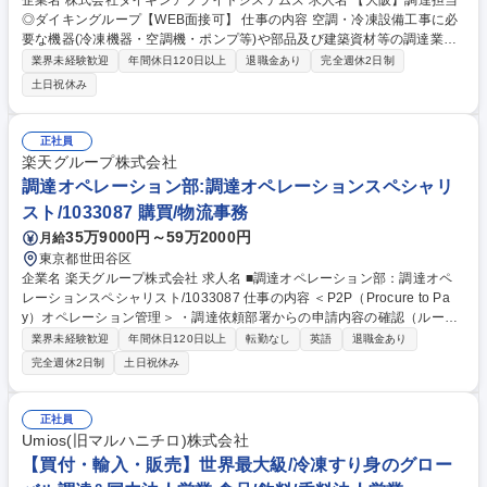
企業名 株式会社ダイキンアプライドシステムズ 求人名 【大阪】調達担当
◎ダイキングループ【WEB面接可】 仕事の内容 空調・冷凍設備工事に必
要な機器(冷凍機器・空調機・ポンプ等)や部品及び建築資材等の調達業務
をお任せします。基本的には国内メーカーからの購買業務が主ですが、一
業界未経験歓迎
年間休日120日以上
退職金あり
完全週休2日制
部海外とのやり取りも発生することもあります。 【具体的な業務】■サプ
土日祝休み
ライヤー選定、価格・納期交渉 ■新規契約や更新による契約業務（基本契
約締結） ■原価管理（コスト低減、原材料の相場把握） ■他業務（コスト
分析、内部統制）など 【出張頻度】年10回程度（展示会、取引先訪問、
正社員
会社行事など） 【出張エリア】大阪近郊が主 募集職種 【大阪】調達担当
楽天グループ株式会社
◎ダイキングループ【WEB面接可】
調達オペレーション部:調達オペレーションスペシャリ
スト/1033087 購買/物流事務
35万9000円～59万2000円
月給
東京都世田谷区
企業名 楽天グループ株式会社 求人名 ■調達オペレーション部：調達オペ
レーションスペシャリスト/1033087 仕事の内容 ＜P2P（Procure to Pa
y）オペレーション管理＞ ・調達依頼部署からの申請内容の確認（ルー
ル・プロセス遵守の確認） ・検収・支払に関するオペレーション対応 ＜
業界未経験歓迎
年間休日120日以上
転勤なし
英語
退職金あり
ステークホルダー管理＞・サプライヤー、事業部、経理部、法務部等との
完全週休2日制
土日祝休み
連携 ・P2Pオペレーションに関する問い合わせ対応 ＜改善・標準化活動
＞・P2Pオペレーションの課題抽出および改善提案 ・運用ルール、業務マ
ニュアルの整備および更新 ・業務委託先のパフォーマンス管理およびサー
正社員
ビス品質向上に向けた継続的な改善活動 募集職種 ■調達オペレーション
Umios(旧マルハニチロ)株式会社
部：調達オペレーションスペシャリスト/1033087
【買付・輸入・販売】世界最大級/冷凍すり身のグロー