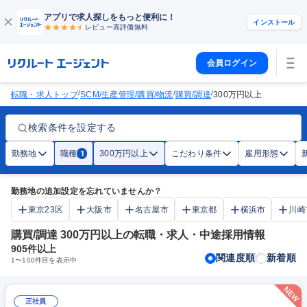
アプリで求人探しをもっと便利に！
インストール
レビュー高評価
無料
会員ログイン
/
/
/
転職・求人トップ
SCM/生産管理/購買/物流
購買/調達
300万円以上
検索条件を設定する
勤務地
職種
300万円以上
こだわり条件
雇用形態
1
勤務地の追加設定を忘れていませんか？
東京23区
大阪市
名古屋市
東京都
横浜市
川崎
購買/調達 300万円以上の転職・求人・中途採用情報
905
件以上
関連度順
新着順
1
〜
100
件目を表示中
正社員