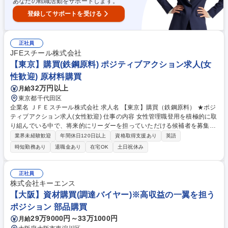
あなたの転職活動をサポートします。
登録してサポートを受ける
正社員
JFEスチール株式会社
【東京】購買(鉄鋼原料) ポジティブアクション求人(女
性歓迎) 原材料購買
32万円以上
月給
東京都千代田区
企業名 ＪＦＥスチール株式会社 求人名 【東京】購買（鉄鋼原料） ★ポジ
ティブアクション求人(女性歓迎) 仕事の内容 女性管理職登用を積極的に取
り組んでいる中で、将来的にリーダーを担っていただける候補者を募集し
ます。主に製鉄原料（鉄鉱石、石炭、スクラップ、合金鉄など）の調達業
業界未経験歓迎
年間休日120日以上
資格取得支援あり
英語
務をお任せいたします。 【詳細】原料サプライヤーとの契約交渉、需給管
時短勤務あり
退職金あり
在宅OK
土日祝休み
理、調達先開拓、資源投資検討、投資先の管理などの業務を担当いただき
ます。世界中から鉄鉱石や石炭などの原料を買い付け、購買後は輸送船舶
の手配や輸送の進捗管理など、製鉄所に届けるまで一貫して担当いただき
正社員
ます。また、より質の良い原料を安定的に購買するため、海外の資源開発
株式会社キーエンス
への投資や権益取得などのPJTにも携わっていきます。将来的に海外勤務
【大阪】資材購買(調達バイヤー)※高収益の一翼を担う
の可能性もございます。 募集職種 【東京】購買（鉄鋼原料） ★ポジティ
ポジション 部品購買
ブアクション求人(女性歓迎)
29万9000円～33万1000円
月給