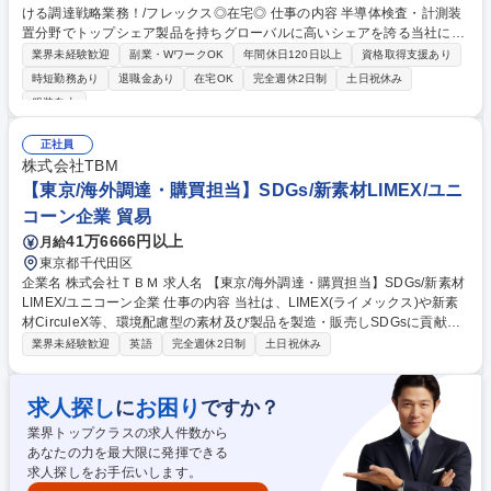
ける調達戦略業務！/フレックス◎在宅◎ 仕事の内容 半導体検査・計測装
置分野でトップシェア製品を持ちグローバルに高いシェアを誇る当社に
て、サプライヤー管理および各種予実算管理等の業務をお任せします。調
業界未経験歓迎
副業・WワークOK
年間休日120日以上
資格取得支援あり
達から技術レベルの底上げを図っていく重要業務です ○調達横断施策の立
時短勤務あり
退職金あり
在宅OK
完全週休2日制
土日祝休み
案・推進と調達額・原価低減の予実管理 ○下請法・建業法・印紙税法の法
服装自由
令対応と関連部署への教育 ○国税局・会計士・日立G等の各種監査およびJ
-SOX対応に向けた進捗管理 ○調達部門の経費・固定資産・情報セキュリテ
正社員
ィ/CSR管理を本社と推進 ○サプライヤー口座・契約書などのサプライヤマ
株式会社TBM
ネジメントをバイヤーと協働で実施 ○部内インフラ対応やDX推進に関与
【東京/海外調達・購買担当】SDGs/新素材LIMEX/ユニ
し、業務プロセスの効率化を支援 募集職種 【東京/調達管理】開発上流段
階における調達戦略業務！/フレックス◎在宅◎
コーン企業 貿易
41万6666円以上
月給
東京都千代田区
企業名 株式会社ＴＢＭ 求人名 【東京/海外調達・購買担当】SDGs/新素材
LIMEX/ユニコーン企業 仕事の内容 当社は、LIMEX(ライメックス)や新素
材CirculeX等、環境配慮型の素材及び製品を製造・販売しSDGsに貢献す
るユニコーン企業です。そんな当社にて《海外調達・購買担当》を募集い
業界未経験歓迎
英語
完全週休2日制
土日祝休み
たします！ 急拡大する顧客需要に応えるため、各種自社製品の海外調達や
購買戦略の策定、委託先選定、国内外の輸送手配などサプライチェーンの
最適化を担います。 【具体的には】■調達・購買戦略の策定 ■委託先選定
求人探し
お困り
に
ですか？
および管理 ■各種契約締結・価格交渉 ■原価見積もり作成・低減活動 ■担
業界トップクラスの求人件数から
当商品のQCD最適化 ■輸出入含む国内外輸送の手配・最適物流の構築など
あなたの力を最大限に発揮できる
募集職種 【東京/海外調達・購買担当】SDGs/新素材LIMEX/ユニコーン企
求人探しをお手伝いします。
業