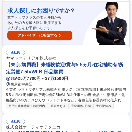
安定調達の強化を図る ■海外を含めたサプライヤー企業との交渉・管理 ■
調達ベストプラクティスの部内展開 ■サプライチェーン領域におけるCSV
求人探し
お困り
に
ですか？
先進企業を目指す取り組みに携わる 募集職種 【調達/原料資材】人権や環
境問題に配慮した持続可能な調達を実現しませんか？
業界トップクラスの求人件数から
あなたの力を最大限に発揮できる
求人探しをお手伝いします。
アドバイザーに相談する
正社員
ヤマトマテリアル株式会社
【東京/購買職】未経験歓迎/賞与5.5ヵ月/住宅補助有/所
定労働7.5h/WLB 部品購買
25万7700円～37万1500円
月給
東京都中央区
企業名 ヤマトマテリアル株式会社 求人名 【東京/購買職】未経験歓迎/賞与
5.5ヵ月/住宅補助有/所定労働7.5h/WLB◎ 仕事の内容 食品・生活用品・化
粧品向けのガラスびんやペットボトルなど、各種包装容器資材の仕入れや
取引先対応を担う購買職です。OJTにて先輩社員が丁寧に育成するため未
月平均残業時間20時間以内
退職金あり
完全週休2日制
土日祝休み
経験からでも安心して業務を行うことができます。 【業務内容】 当社取
扱い商材（食品・生活用品・化粧品業界等に提供するガラス壜・ペットボ
トル・フィルム等各種包装容器資材）の仕入及び取引先折衝をご担当いた
正社員
だきます。※取引先は国内メーカーのため英語スキル不問です。 【出張頻
株式会社オーディオテクニカ