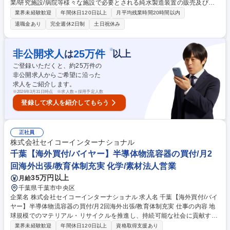
業/研究施設/病院等様々な施設で必要とされる純水製造装置の販売及びメ
ンテナンスを行う当社にて購買事務のポジションをお願いします。 ◆販売
業界未経験歓迎
年間休日120日以上
月平均残業時間20時間以内
管理システムを使用した納品書、請求書管理、発行、発送 ◆受発注入力業
退職金あり
完全週休2日制
土日祝休み
務(FAX、メール、電話) 【研修体制】先輩社員にOJTとして研修を受けて
いただき、購買事務としてご活躍をいただければと思います。しっかりと
サポートをする体制は整っている為安心して勤務いただく事が可能です。
※
非公開求人
25
万件
は
以上
募集職種 【東京/購買事務】安定優良企業
ご登録いただくと、約
25
万件の
非公開求人からご希望に沿った
求人をご紹介します。
※
2026年3月31日時点 ※求人数＝採用予定人数
登録して求人を紹介してもらう
正社員
株式会社セイコーインターナショナル
千葉【海外買付/バイヤー】半導体物流容器の買付/月2
回海外出張/教育体制充実 化学/素材法人営業
35万円以上
月給
千葉県千葉市中央区
企業名 株式会社セイコーインターナショナル 求人名 千葉【海外買付/バイ
ヤー】半導体物流容器の買付/月2回海外出張/教育体制充実 仕事の内容 地
球規模でのマテリアル・リサイクルを推進し、持続可能な社会に貢献する
事業を展開する当社。近年需要が拡大する半導体の、流通時に使用される
業界未経験歓迎
年間休日120日以上
資格取得支援あり