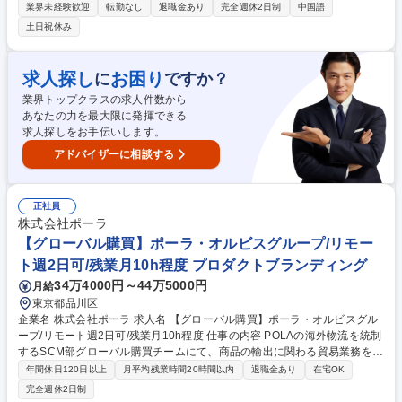
じ、品質・コスト・供給体制の最適化を推進します。 ≪詳細≫ ■中国・国
業界未経験歓迎
転勤なし
退職金あり
完全週休2日制
中国語
内メーカーとの関係構築、折衝、発注、価格交渉 ■納期管理および輸送ス
土日祝休み
ケジュールの調整 ■不具合発生時の原因究明・改善交渉 ■ホテル備品選
定、検証店舗でのテスト運用（月1回程度訪問） ■倉庫の在庫管理・納品
確認 募集職種 【中国語スキル必須】国内最大の客室数を誇る当社の調達
求人探し
お困り
に
ですか？
担当者|中国出張あり
業界トップクラスの求人件数から
あなたの力を最大限に発揮できる
求人探しをお手伝いします。
アドバイザーに相談する
正社員
株式会社ポーラ
【グローバル購買】ポーラ・オルビスグループ/リモー
ト週2日可/残業月10h程度 プロダクトブランディング
34万4000円～44万5000円
月給
東京都品川区
企業名 株式会社ポーラ 求人名 【グローバル購買】ポーラ・オルビスグル
ープ/リモート週2日可/残業月10h程度 仕事の内容 POLAの海外物流を統制
するSCM部グローバル購買チームにて、商品の輸出に関わる貿易業務をお
任せします。基本は船での輸送が主になりますが、緊急度や状況により、
年間休日120日以上
月平均残業時間20時間以内
退職金あり
在宅OK
空輸での対応も行っております。 【詳細】■輸出実務：海外拠点からのオ
完全週休2日制
ーダーに対し、在庫確認からフォワーダー・輸送手配、輸出書類（S/C、I