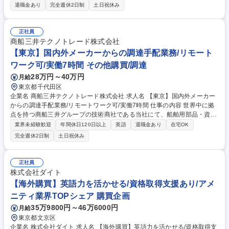
ずはOJTで業務を学び、慣れてきたら生産管理・商品製造立上げ立会・生
退職金あり
完全週休2日制
土日祝休み
産計画・船積み計画作成・在庫管理の一連の生産管理をお任せいたしま
す。【出張】長期の海外出張がございますが英語力は不問です（通訳あ
り）。案件により異なりますが、通算で1年のうち5割～9割程度の海外勤
正社員
務となります。海外に挑戦してみたい方、水産物の生産管理に興味がある
商船三井テクノトレード株式会社
方、是非ご応募下さい。 募集職種 【食品業界出身必見】英語力不要＆海
【東京】国内外メーカーからの調達手配業務/リモート
外へ挑戦/残業10H/水産加工食品の生産管理
ワーク可/実働7時間 その他購買/調達
28万円～40万円
月給
東京都千代田区
企業名 商船三井テクノトレード株式会社 求人名 【東京】国内外メーカー
からの調達手配業務/リモートワーク可/実働7時間 仕事の内容 世界中に拠
点を持つ商船三井グループの技術商社である当社にて、船舶用部品・資材
の調達手配業務をお任せします。 ※グループ外部の企業との取引もござい
業界未経験歓迎
年間休日120日以上
英語
退職金あり
在宅OK
ます。 お客様から機器や資材の調達依頼が来るため、内容のヒアリングを
完全週休2日制
土日祝休み
通して、国内外メーカーへの調達手配、社内システムへの入力・管理等を
お任せします。機材・資材の調達に際して、お客様の要望確認や発注先へ
の折衝が含まれるため、一定のコミュニケーション能力が求められます。
正社員
◇取引先：商船三井グループにおける船舶管理会社/船会社/造船所 等 募集
株式会社ダイト
職種 【東京】国内外メーカーからの調達手配業務/リモートワーク可/実働
【海外購買】英語力を活かせる/資格取得支援あり/アメ
7時間
ニティ業界TOPシェア 購買企画
35万9800円～46万6000円
月給
東京都文京区
企業名 株式会社ダイト 求人名 【海外購買】英語力を活かせる/資格取得支