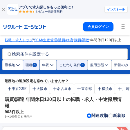
アプリで求人探しをもっと便利に！
インストール
レビュー高評価
無料
会員ログイン
/
/
/
転職・求人トップ
SCM/生産管理/購買/物流
購買/調達
年間休日120日以上
検索条件を設定する
勤務地
職種
年収
こだわり条件
雇用形態
新着のみ
1
1
勤務地の追加設定を忘れていませんか？
東京23区
大阪市
名古屋市
東京都
横浜市
川崎
購買/調達 年間休日120日以上の転職・求人・中途採用情
報
903
件以上
関連度順
新着順
1
〜
100
件目を表示中