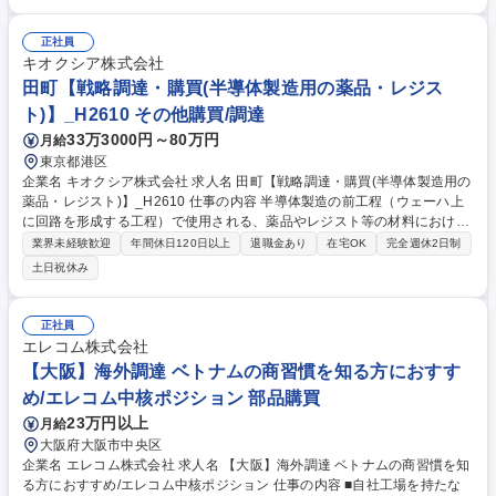
V、PL、原産地証明、COA等）の作成まで一貫して対応。各国規制に合わ
せた正確なデリバリーを実現します。 ■在庫調達・需要予測：数ヶ月のリ
正社員
ードタイムを見越し、各国の需要を予測。国内調達部門と連携した発注業
キオクシア株式会社
務や、流動的な在庫数量の適正管理を行います。 募集職種 【グローバル
田町【戦略調達・購買(半導体製造用の薬品・レジス
購買】ポーラ・オルビスグループ/リモート週2日可/残業月10h程度
ト)】_H2610 その他購買/調達
33万3000円～80万円
月給
東京都港区
企業名 キオクシア株式会社 求人名 田町【戦略調達・購買(半導体製造用の
薬品・レジスト)】_H2610 仕事の内容 半導体製造の前工程（ウェーハ上
に回路を形成する工程）で使用される、薬品やレジスト等の材料における
バイヤー業務および調達戦略の立案・実行をお任せします。 【詳細】■新
業界未経験歓迎
年間休日120日以上
退職金あり
在宅OK
完全週休2日制
規材料のソーシング（候補先探索）：開発部門が検討している次世代製品
土日祝休み
用の新材料について、開発担当と連携しながら最適なサプライヤーを世界
中から探索・選定します。■キャパシティ・プランニング（供給能力確
認）：当社の数年先の中長期生産計画に対し、サプライヤー側の生産能力
正社員
や原材料の確保状況が十分であるかを精査し、将来的なボトルネックを解
エレコム株式会社
消します。■戦略的価格交渉・アロケーション決定 募集職種 田町【戦略調
【大阪】海外調達 ベトナムの商習慣を知る方におすす
達・購買(半導体製造用の薬品・レジスト)】_H2610
め/エレコム中核ポジション 部品購買
23万円以上
月給
大阪府大阪市中央区
企業名 エレコム株式会社 求人名 【大阪】海外調達 ベトナムの商習慣を知
る方におすすめ/エレコム中核ポジション 仕事の内容 ■自社工場を持たな