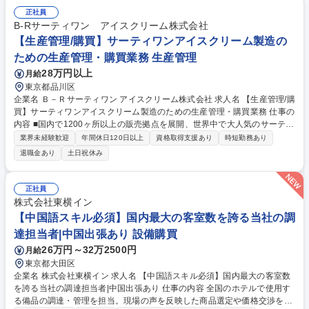
します。取引先と社内関係者の間に立ち、高い調整力を発揮して難課題を
正社員
解決に導くことで、大きな達成感とキャリアアップが得られる環境です。
B-Rサーティワン アイスクリーム株式会社
市場動向へのアンテナと分析力を活かしてご活躍ください。 募集職種 ★
【生産管理/購買】サーティワンアイスクリーム製造の
未経験歓迎【兵庫(神戸)/調達（宇宙ロケット発射設備などの機械装置)】
ための生産管理・購買業務 生産管理
28万円以上
月給
東京都品川区
企業名 Ｂ－Ｒサーティワン アイスクリーム株式会社 求人名 【生産管理/購
買】サーティワンアイスクリーム製造のための生産管理・購買業務 仕事の
内容 ■国内で1200ヶ所以上の販売拠点を展開、世界中で大人気のサーティ
ワンアイスクリームを作るための原材料（乳・糖・添加物など）や 店舗で
業界未経験歓迎
年間休日120日以上
資格取得支援あり
時短勤務あり
使用する包材や食材の管理部署で業務に携わっていただきます。 ■ 主な業
退職金あり
土日祝休み
務は以下の通りです。 ・販売計画に基づく生産計画立案・在庫管理 ・自
社工場（富士小山・神戸三木）や協力工場間の調整 ・原料・資材の購買調
達、納期管理（輸入含む） ・購買コスト管理 ・サプライヤー管理 募集職
正社員
種 【生産管理/購買】サーティワンアイスクリーム製造のための生産管
株式会社東横イン
理・購買業務
【中国語スキル必須】国内最大の客室数を誇る当社の調
達担当者|中国出張あり 設備購買
26万円～32万2500円
月給
東京都大田区
企業名 株式会社東横イン 求人名 【中国語スキル必須】国内最大の客室数
を誇る当社の調達担当者|中国出張あり 仕事の内容 全国のホテルで使用す
る備品の調達・管理を担当。現場の声を反映した商品選定や価格交渉を通