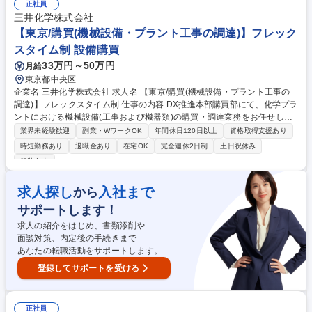
最適化を担います。 【具体的には】■調達・購買戦略の策定 ■委託先選定
正社員
および管理 ■各種契約締結・価格交渉 ■原価見積もり作成・低減活動 ■担
三井化学株式会社
当商品のQCD最適化 ■輸出入含む国内外輸送の手配・最適物流の構築など
【東京/購買(機械設備・プラント工事の調達)】フレック
募集職種 【東京/海外調達・購買担当】SDGs/新素材LIMEX/ユニコーン企
スタイム制 設備購買
業
33万円～50万円
月給
東京都中央区
企業名 三井化学株式会社 求人名 【東京/購買(機械設備・プラント工事の
調達)】フレックスタイム制 仕事の内容 DX推進本部購買部にて、化学プラ
ントにおける機械設備(工事および機器類)の購買・調達業務をお任せしま
す。また、購買プロセスの効率化や高度化の検討・実行にも携わります。
業界未経験歓迎
副業・WワークOK
年間休日120日以上
資格取得支援あり
＜詳細業務＞ ■仕出元の要求に基づく取引先の選定、見積取得、価格交
時短勤務あり
退職金あり
在宅OK
完全週休2日制
土日祝休み
渉、発注業務■機械設備購買業務に関わる業務効率化やDX推進、高度化の
服装自由
検討と実行■その他、指示に基づく購買付帯業務 【本ポジションの魅力】
プラントの安定稼働を支える重要なポジションです。単なる調達に留まら
求人探し
入社まで
から
ず、DX推進本部の一員としてデータやシステムを活用した調達業務改革
を主導するダイナミズムを実感できます。 募集職種 【東京/購買(機械設
サポートします！
備・プラント工事の調達)】フレックスタイム制
求人の紹介をはじめ、書類添削や
面談対策、内定後の手続きまで
あなたの転職活動をサポートします。
登録してサポートを受ける
正社員