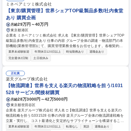
ミネベアミツミ株式会社
【東京/購買管理】世界シェアTOP級製品多数/社内食堂
あり 購買企画
29万円～40万円
月給
東京都港区
企業名 ミネベアミツミ株式会社 求人名 【東京/購買管理】世界シェアTOP
級製品多数/社内食堂あり 仕事の内容 グループ全体の調達・物流部門の本
部機能(業務管理部)にて、購買管理業務全般をお任せします。各種契約管
理やコンプライアンス対応、新組織の業務移行支援など、多岐にわたる業
業界未経験歓迎
年間休日120日以上
時短勤務あり
退職金あり
務で事業基盤を支える役割です。 【詳細】 ■取引先情報管理、および取引
完全週休2日制
土日祝休み
基本契約管理業務■経営統合(M&A)対応■取適法、独占禁止法など行政・コ
ンプライアンス対応業務■CSR調達関連業務■資材部規程の管理■設備投資
対応■取引先倒産時対応■社内教育用教材の作成■会議体運営 募集職種 【東
正社員
京/購買管理】世界シェアTOP級製品多数/社内食堂あり
楽天グループ株式会社
【物流調達】世界を支える楽天の物流戦略を担う/1031
528 サービス/間接材購買
28万3000円～42万5000円
月給
東京都世田谷区
企業名 楽天グループ株式会社 求人名 □【物流調達】世界を支える楽天の
物流戦略を担う/1031528 仕事の内容 楽天グループ全体の物流調達戦略を
立案・実行し、コスト最適化と安定的なサプライチェーンを構築すること
がミッションです。具体的には、 ■最適な調達戦略（ソーシング・コスト
業界未経験歓迎
年間休日120日以上
転勤なし
英語
退職金あり