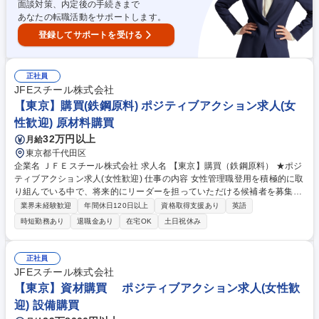
面談対策、内定後の手続きまで
あなたの転職活動をサポートします。
登録してサポートを受ける
正社員
JFEスチール株式会社
【東京】購買(鉄鋼原料) ポジティブアクション求人(女
性歓迎) 原材料購買
32万円以上
月給
東京都千代田区
企業名 ＪＦＥスチール株式会社 求人名 【東京】購買（鉄鋼原料） ★ポジ
ティブアクション求人(女性歓迎) 仕事の内容 女性管理職登用を積極的に取
り組んでいる中で、将来的にリーダーを担っていただける候補者を募集し
ます。主に製鉄原料（鉄鉱石、石炭、スクラップ、合金鉄など）の調達業
業界未経験歓迎
年間休日120日以上
資格取得支援あり
英語
務をお任せいたします。 【詳細】原料サプライヤーとの契約交渉、需給管
時短勤務あり
退職金あり
在宅OK
土日祝休み
理、調達先開拓、資源投資検討、投資先の管理などの業務を担当いただき
ます。世界中から鉄鉱石や石炭などの原料を買い付け、購買後は輸送船舶
の手配や輸送の進捗管理など、製鉄所に届けるまで一貫して担当いただき
正社員
ます。また、より質の良い原料を安定的に購買するため、海外の資源開発
JFEスチール株式会社
への投資や権益取得などのPJTにも携わっていきます。将来的に海外勤務
【東京】資材購買 ポジティブアクション求人(女性歓
の可能性もございます。 募集職種 【東京】購買（鉄鋼原料） ★ポジティ
迎) 設備購買
ブアクション求人(女性歓迎)