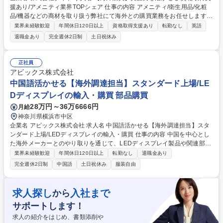
援あり/アメニティ業界TOPシェア 仕事の内容 アメニティ/衛生用品/化粧
品/機器などの商材を取り扱う弊社にて海外との購買業務をお任せします。
・発注業務/加工注文/納期追跡および前倒し調整/棚卸 ・商品開発/仕入先開
業界未経験歓迎
年間休日120日以上
資格取得支援あり
転勤なし
英語
拓ならびに仕入値上げ対応/原価削減 ・利益計算/検査、申請関連/品質関連/
退職金あり
完全週休2日制
土日祝休み
検品 募集職種 【海外購買】英語力を活かせる/資格取得支援あり/アメニテ
ィ業界TOPシェア
正社員
アビックス株式会社
中国語活かせる【海外調達担当】スタンダード上場/LE
Dディスプレイの輸入・購買 部品購買
28万円～36万6666円
月給
神奈川県横浜市中区
企業名 アビックス株式会社 求人名 中国語活かせる【海外調達担当】スタ
ンダード上場/LEDディスプレイの輸入・購買 仕事の内容 中国を中心とし
た海外メーカーとのやり取りを通じて、LEDディスプレイ製品や関連部材
の調達を担当。品質・コスト・納期(QCD)のバランスを意識しながら、製
業界未経験歓迎
年間休日120日以上
転勤なし
退職金あり
品の安定供給に貢献する重要なポジションです。 ・中国を中心としたLED
完全週休2日制
中国語
土日祝休み
服装自由
メーカーとの折衝・交渉 ・発注、納期管理・調整 ・製品仕様や価格の確
認・見積取得 ・サンプル確認や品質チェックの対応 ★必要に応じて中国
の現地出張あり 募集職種 中国語活かせる【海外調達担当】スタンダード
求人探し
入社まで
から
上場/LEDディスプレイの輸入・購買
サポートします！
求人の紹介をはじめ、書類添削や