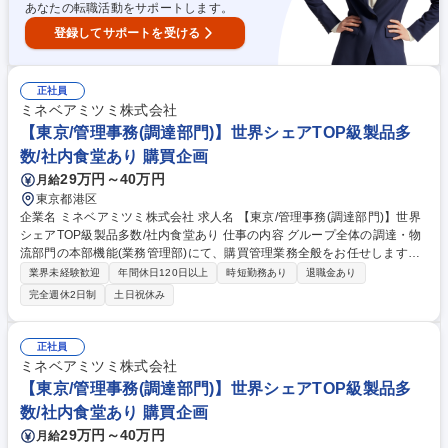
あなたの転職活動をサポートします。
登録してサポートを受ける
正社員
ミネベアミツミ株式会社
【東京/管理事務(調達部門)】世界シェアTOP級製品多
数/社内食堂あり 購買企画
29万円～40万円
月給
東京都港区
企業名 ミネベアミツミ株式会社 求人名 【東京/管理事務(調達部門)】世界
シェアTOP級製品多数/社内食堂あり 仕事の内容 グループ全体の調達・物
流部門の本部機能(業務管理部)にて、購買管理業務全般をお任せします。
各種契約管理やコンプライアンス対応、新組織の業務移行支援など、事業
業界未経験歓迎
年間休日120日以上
時短勤務あり
退職金あり
基盤を支える役割を担って頂きます。 【詳細】 ■取引先情報管理、および
完全週休2日制
土日祝休み
取引基本契約管理業務■経営統合(M&A)対応■取適法、独占禁止法など行
政・コンプライアンス対応業務■CSR調達関連業務■資材部規程の管理■設
備投資対応■取引先倒産時対応■社内教育用教材の作成■会議体運営 募集職
正社員
種 【東京/管理事務(調達部門)】世界シェアTOP級製品多数/社内食堂あり
ミネベアミツミ株式会社
【東京/管理事務(調達部門)】世界シェアTOP級製品多
数/社内食堂あり 購買企画
29万円～40万円
月給