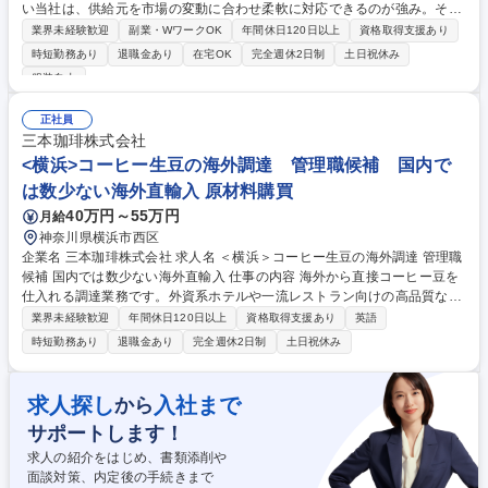
い当社は、供給元を市場の変動に合わせ柔軟に対応できるのが強み。その
柔軟な調達戦略において重要度が飛躍的に増しているのがベトナムであ
業界未経験歓迎
副業・WワークOK
年間休日120日以上
資格取得支援あり
り、ここのパイプラインの強化を図っています。 ■将来的にベトナムに事
時短勤務あり
退職金あり
在宅OK
完全週休2日制
土日祝休み
務所立上げの構想もあり、まずは現地とのコミュニケーション強化を実
服装自由
施、着実に組織拡大を行っていきます。 ■営業・開発両部門と連携しなが
ら商品の販売状況や在庫の分析、協力工場への発注や納期調整、コスト交
正社員
渉を行い、商品の安定供給を実現します。このコスト管理や安定供給が会
三本珈琲株式会社
社の利益に直結する非常に重要なポジションです。 募集職種 【大阪】海
<横浜>コーヒー生豆の海外調達 管理職候補 国内で
外調達 ベトナムの商習慣を知る方におすすめ/エレコム中核ポジション
は数少ない海外直輸入 原材料購買
40万円～55万円
月給
神奈川県横浜市西区
企業名 三本珈琲株式会社 求人名 ＜横浜＞コーヒー生豆の海外調達 管理職
候補 国内では数少ない海外直輸入 仕事の内容 海外から直接コーヒー豆を
仕入れる調達業務です。外資系ホテルや一流レストラン向けの高品質な豆
の調達を担当、営業部門と連携しながら商品づくりにも関わります。 【詳
業界未経験歓迎
年間休日120日以上
資格取得支援あり
英語
細】海外のコーヒー生産者や商社との取引交渉、品質管理、価格交渉を担
時短勤務あり
退職金あり
完全週休2日制
土日祝休み
当します。営業部門からの特殊な豆の調達依頼に対応し、世界中のネット
ワークを活用して最適な仕入れ先を探します。PB商品開発にも関わり、
お客様の要望に応じた豆の調達を実現します。メールや電話での海外との
求人探し
入社まで
から
やり取りが中心で、基本的にはオフィスワークです。 募集職種 ＜横浜＞
サポートします！
コーヒー生豆の海外調達 管理職候補 国内では数少ない海外直輸入
求人の紹介をはじめ、書類添削や
面談対策、内定後の手続きまで