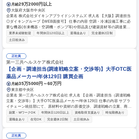
29万2000円以上
月給
大阪府大阪市中央区
企業名 株式会社ダイキンアプライドシステムズ 求人名 【大阪】調達担当
◎ダイキングループ【WEB面接可】 仕事の内容 空調・冷凍設備工事に必
要な機器(冷凍機器・空調機・ポンプ等)や部品及び建築資材等の調達業務
をお任せします。基本的には国内メーカーからの購買業務が主ですが、一
業界未経験歓迎
年間休日120日以上
退職金あり
完全週休2日制
部海外とのやり取りも発生することもあります。 【具体的な業務】■サプ
土日祝休み
ライヤー選定、価格・納期交渉 ■新規契約や更新による契約業務（基本契
約締結） ■原価管理（コスト低減、原材料の相場把握） ■他業務（コスト
分析、内部統制）など 【出張頻度】年10回程度（展示会、取引先訪問、
正社員
会社行事など） 【出張エリア】大阪近郊が主 募集職種 【大阪】調達担当
第一三共ヘルスケア株式会社
◎ダイキングループ【WEB面接可】
【企画・調達担当(調達戦略立案・交渉等)】大手OTC医
薬品メーカー/年休129日 購買企画
35万5000円～60万円
月給
東京都中央区
企業名 第一三共ヘルスケア株式会社 求人名 【企画・調達担当（調達戦略
立案・交渉等）】大手OTC医薬品メーカー/年休129日 仕事の内容 サプラ
イチェーン統括部にて、原材料や資材の原価交渉、調達戦略の立案、商品
調達（在庫管理・販売計画）、製造委託先の選定、原薬情報の収集・管
副業・WワークOK
年間休日120日以上
資格取得支援あり
時短勤務あり
理、他部門と連携したプロジェクト推進等をお任せします。 【詳細】・取
退職金あり
在宅OK
完全週休2日制
土日祝休み
引条件等の交渉 ・商品調達(在庫管理・販売計画) ・原材料、資材の原価交
渉、調達戦略の立案 ・製造委託先の選定 ・原薬情報の収集・管理、変更
管理、一部原薬の調達コントロール ・他部門との情報共有や連携したPJ
正社員