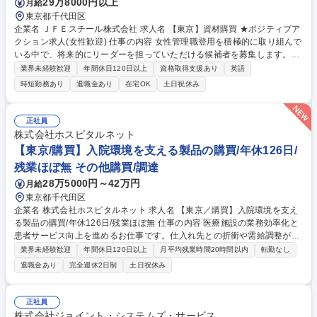
29万8000円以上
月給
東京都千代田区
企業名 ＪＦＥスチール株式会社 求人名 【東京】資材購買 ★ポジティブア
クション求人(女性歓迎) 仕事の内容 女性管理職登用を積極的に取り組んで
いる中で、将来的にリーダーを担っていただける候補者を募集します。主
に鉄鋼製品の生産に必要な資材品や生産設備の機械、制御装置、工事の購
業界未経験歓迎
年間休日120日以上
資格取得支援あり
英語
買業務をお任せいたします。 ■購買を行う際の取引先に対する窓口とな
時短勤務あり
退職金あり
在宅OK
土日祝休み
り、主に契約に関わる業務（見積照会先の選定、見積照会、折衝、契約）
を行い、生産活動に必要となる資機材や工事の調達を実施いただきます。
※当社の一般的な購買フローについては以下をご覧ください。 https://ww
正社員
w.jfe-steel.co.jp/company/purchase_policy/flow.html 募集職種 【東京】資
株式会社ホスピタルネット
材購買 ★ポジティブアクション求人(女性歓迎)
【東京/購買】入院環境を支える製品の購買/年休126日/
残業ほぼ無 その他購買/調達
28万5000円～42万円
月給
東京都千代田区
企業名 株式会社ホスピタルネット 求人名 【東京／購買】入院環境を支え
る製品の購買/年休126日/残業ほぼ無 仕事の内容 医療施設の業務効率化と
患者サービス向上を進めるお仕事です。仕入れ先との折衝や需給調整が中
心で、残業ほぼなしの安定環境で、あなたの改善提案が会社全体の利益向
業界未経験歓迎
年間休日120日以上
月平均残業時間20時間以内
転勤なし
上に直結します。 具体的には、30種ほどの自社製品・仕入商材の需給管
退職金あり
完全週休2日制
土日祝休み
理がメインです。 ・仕入れ先との納期、契約、コストの折衝・調整・発注
書作成、生産委託会社への指示出し・在庫管理、業務プロセスの改善提案
※突発的なトラブル対応は少なく、落ち着いて業務に取り組めます。直接
正社員
の顧客折衝や納期トラブルへの過度な対応もありません。 安定供給の仕組
株式会社ジョイント・システムズ・サービス