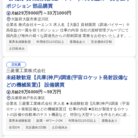
ポジション 部品購買
29万9000円～33万1000円
月給
大阪府大阪市東淀川区
企業名 株式会社キーエンス 求人名 【大阪】資材購買（調達バイヤー）※
高収益の一翼を担うポジション 仕事の内容 当社の資材管理グループにて
国内及び海外の様々な調達先からの部材調達 業務をお任せいたします。世
界中から、適正な品質・最適なコストで部材調達を行うやりがいある仕事
業界未経験歓迎
年間休日120日以上
退職金あり
完全週休2日制
です。 バイヤーは当社の特徴である高収益・ファブレス・即日出荷の一翼
土日祝休み
を担っています。会社業績への貢献が実感できる仕事です。 【詳細】■部
材調達：発注~検収までの一連業務■納期交渉：調達先との交渉業務■取引
先管理：調達先への管理・指導など 【やりがい】オープンでフラットな社
正社員
風ですので、1人1人が自身で考え、責任を持って、自律的に働くことがで
三菱重工業株式会社
きます。 募集職種 【大阪】資材購買（調達バイヤー）※高収益の一翼を
未経験歓迎【兵庫(神戸)/調達(宇宙ロケット発射設備な
担うポジション
どの機械装置)】 設備購買
29万6000円～59万円
月給
兵庫県神戸市兵庫区
企業名 三菱重工業株式会社 求人名 ★未経験歓迎【兵庫(神戸)/調達（宇宙
ロケット発射設備などの機械装置)】 仕事の内容 ■当社が製造するロケッ
トの設備や自動車のテスト機器など、特別な大型マシンを作るために必要
な部品や材料を、世界中の会社から一番良い条件で買い渡す調達業務をお
業界未経験歓迎
副業・WワークOK
年間休日120日以上
退職金あり
任せします。 【具体的には】■国内外の新規取引先の開拓、価格折衝、契
在宅OK
完全週休2日制
土日祝休み
約締結 ■プロジェクトに必要な製品の見積照会、査定、納期管理 ★プロジ
ェクトの60%～70%を占める重要な業務です。あなたの交渉が利益に直結