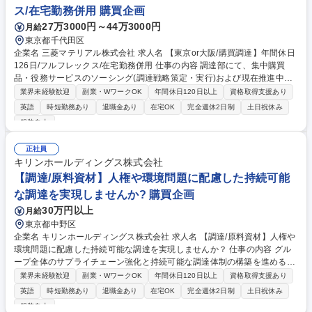
ス/在宅勤務併用 購買企画
27万3000円～44万3000円
月給
東京都千代田区
企業名 三菱マテリアル株式会社 求人名 【東京or大阪/購買調達】年間休日
126日/フルフレックス/在宅勤務併用 仕事の内容 調達部にて、集中購買
品・役務サービスのソーシング(調達戦略策定・実行)および現在推進中の
調達DX活動(新システム導入・業務プロセス改善など)をそれぞれ50%ずつ
業界未経験歓迎
副業・WワークOK
年間休日120日以上
資格取得支援あり
のウェイトでお任せします。 【詳細】■集中購買品の担当品目購買業務(5
英語
時短勤務あり
退職金あり
在宅OK
完全週休2日制
土日祝休み
0%)：社内外の調達メンバーや関係部門と協業し、品質・コスト・納期の
服装自由
最適化に向けた調達方針・戦略の策定および実行を担当。■調達DX推進業
務(50%)：新システムの導入、全社調達品の業務基盤構築、業務プロセス
正社員
改善の推進。【魅力】関係者が多岐に渡るため、高い折衝力を活かし全社
キリンホールディングス株式会社
的な仕組み構築をリードできる達成感・やりがいを得られます。出張は月
【調達/原料資材】人権や環境問題に配慮した持続可能
1-2回程度。 募集職種 【東京or大阪/購買調達】年間休日126日/フルフレッ
クス/在宅勤務併用
な調達を実現しませんか? 購買企画
30万円以上
月給
東京都中野区
企業名 キリンホールディングス株式会社 求人名 【調達/原料資材】人権や
環境問題に配慮した持続可能な調達を実現しませんか？ 仕事の内容 グル
ープ全体のサプライチェーン強化と持続可能な調達体制の構築を進める当
該組織において、国内外グループ全体の調達ガバナンスへの取り組みと国
業界未経験歓迎
副業・WワークOK
年間休日120日以上
資格取得支援あり
内グループ会社の調達実務をお任せします。 【詳細】 ■原料・資材の調達
英語
時短勤務あり
退職金あり
在宅OK
完全週休2日制
土日祝休み
業務：人権や環境といったサステナビリティーを意識し、品質・コスト・
服装自由