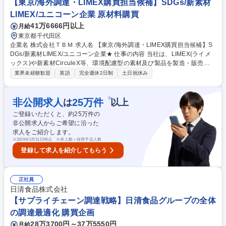
【東京/海外調達・LIMEX購買担当候補】SDGs/新素材
に向けた在庫状況の把握や各部門との連携業務 募集職種 K2667横浜*半導
LIMEX/ユニコーン企業 原材料購買
体ドライブ(SSD)製造装置の生産管理・部品調達★製品、業界不問
41万6666円以上
月給
東京都千代田区
企業名 株式会社ＴＢＭ 求人名 【東京/海外調達・LIMEX購買担当候補】S
DGs/新素材LIMEX/ユニコーン企業★ 仕事の内容 当社は、LIMEX(ライメ
ックス)や新素材CirculeX等、環境配慮型の素材及び製品を製造・販売しS
DGsに貢献するユニコーン企業です。そんな当社にて《海外調達・購買担
業界未経験歓迎
英語
完全週休2日制
土日祝休み
当》を募集いたします！ 急拡大する顧客需要に応えるため、各種自社製品
の海外調達や購買戦略の策定、委託先選定、国内外の輸送手配などサプラ
イチェーンの最適化を担います。 【具体的には】■調達・購買戦略の策定
※
非公開求人
25
万件
は
以上
■委託先選定および管理 ■各種契約締結・価格交渉 ■原価見積もり作成・低
ご登録いただくと、約
25
万件の
減活動 ■担当商品のQCD最適化 ■輸出入含む国内外輸送の手配・最適物流
非公開求人からご希望に沿った
の構築など 募集職種 【東京/海外調達・LIMEX購買担当候補】SDGs/新素
求人をご紹介します。
材LIMEX/ユニコーン企業★
※
2026年3月31日時点 ※求人数＝採用予定人数
登録して求人を紹介してもらう
正社員
日清食品株式会社
【サプライチェーン調達戦略】日清食品グループの全体
の調達最適化 購買企画
28万3700円～37万5550円
月給