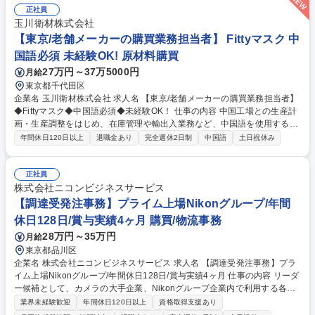
正社員
玉川衛材株式会社
【東京/老舗メーカーの購買業務担当者】 Fittyマスク 中
国語必須 未経験OK! 原材料購買
27万円～37万5000円
月給
東京都千代田区
企業名 玉川衛材株式会社 求人名 【東京/老舗メーカーの購買業務担当者】
◆Fittyマスク◆中国語必須◆未経験OK！ 仕事の内容 中国工場との生産計
画・生産調整をはじめ、在庫管理や輸出入業務など、中国語を使用する購
買関連業務全般をご担当いただきます。未経験の方も安心の環境で、徐々
年間休日120日以上
退職金あり
完全週休2日制
中国語
土日祝休み
に業務の幅を広げながらスキルを磨けるお仕事です。 購買業務の担当とし
て以下の業務を中心にお任せします。 ■生産計画の策定 ■中国工場との生
産調整（生産、原価、納期） ■輸出入事務処理全般 ■製品や資材の在庫管
正社員
理 ■納期や品質に関するトラブル発生時の対応と改善提案 中国語を用いた
株式会社ニコンビジネスサービス
コミュニケーションがメインとなります。 最初は先輩社員が丁寧に指導
【調達受発注事務】プライム上場Nikonグループ/年間
し、徐々に業務をお任せしていくので未経験の方も安心してスタートでき
休日128日/賞与実績4ヶ月 購買/物流事務
ます。 募集職種 【東京/老舗メーカーの購買業務担当者】◆Fittyマスク◆
28万円～35万円
月給
中国語必須◆未経験OK！
東京都品川区
企業名 株式会社ニコンビジネスサービス 求人名 【調達受発注事務】プラ
イム上場Nikonグループ/年間休日128日/賞与実績4ヶ月 仕事の内容 リーダ
ー候補として、カメラの大手企業、Nikonグループ企業内で利用する各種
商材の受発注業務全般をお任せいたします。【具体的な業務内容】■依頼
業界未経験歓迎
年間休日120日以上
資格取得支援あり
を受ける・見積書作成 ■発注・納品・請求 ■代金回収 など ◎発注受注に関