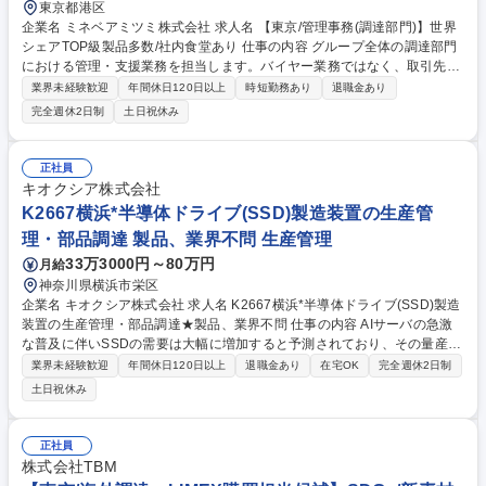
東京都港区
企業名 ミネベアミツミ株式会社 求人名 【東京/管理事務(調達部門)】世界
シェアTOP級製品多数/社内食堂あり 仕事の内容 グループ全体の調達部門
における管理・支援業務を担当します。バイヤー業務ではなく、取引先や
契約の管理、取適法・独占禁止法等のコンプライアンス対応、CSR推進な
業界未経験歓迎
年間休日120日以上
時短勤務あり
退職金あり
ど多岐にわたる本部機能業務をお任せします。 【詳細】■取引先情報管
完全週休2日制
土日祝休み
理、および取引基本契約管理業務■取適法、独占禁止法など行政・コンプ
ライアンス対応業務(法改正のグループ内周知、自主監査、立ち入り監査
対応等)■CSR関連業務(CSR調達ガイドラインの改訂、サプライチェーン
正社員
への遵守要求、客先からの調査対応等)■業務規程の管理■取引先信用調査
キオクシア株式会社
とグループ内情報共有■社内教育用教材の作成と受講管理■会議体運営と議
K2667横浜*半導体ドライブ(SSD)製造装置の生産管
事作成 募集職種 【東京/管理事務(調達部門)】世界シェアTOP級製品多数/
理・部品調達 製品、業界不問 生産管理
社内食堂あり
33万3000円～80万円
月給
神奈川県横浜市栄区
企業名 キオクシア株式会社 求人名 K2667横浜*半導体ドライブ(SSD)製造
装置の生産管理・部品調達★製品、業界不問 仕事の内容 AIサーバの急激
な普及に伴いSSDの需要は大幅に増加すると予測されており、その量産を
支える生産性の高い製造装置をタイムリーに調達・製造するため当社で生
業界未経験歓迎
年間休日120日以上
退職金あり
在宅OK
完全週休2日制
産管理・部品調達計画を担当するスタッフを募集します。 ■装置要求部門
土日祝休み
との連携や部品のリードタイムの情報を集約して部品調達計画立案 ■各種
原材料、部品、サービス等の調達コスト最適化に向けた交渉、見積書の取
得、契約書締結等の一連の実務 ■部品サプライヤーや組立委託先と連携し
正社員
納期管理・品質管理体制の構築・運用 ■納期遅延、不具合発生時の対応、
株式会社TBM
改善要求、リスク抽出・未然防止策の実施 ■サプライチェーンの安定運用