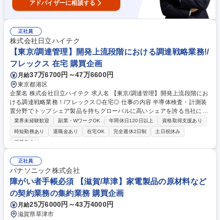
アドバイザーに相談する
正社員
株式会社日立ハイテク
【東京/調達管理】開発上流段階における調達戦略業務!/
フレックス 在宅 購買企画
37万6700円～47万6600円
月給
東京都港区
企業名 株式会社日立ハイテク 求人名 【東京/調達管理】開発上流段階にお
ける調達戦略業務！/フレックス◎在宅◎ 仕事の内容 半導体検査・計測装
置分野でトップシェア製品を持ちグローバルに高いシェアを誇る当社に
て、サプライヤー管理および各種予実算管理等の業務をお任せします。調
業界未経験歓迎
副業・WワークOK
年間休日120日以上
資格取得支援あり
達から技術レベルの底上げを図っていく重要業務です ○調達横断施策の立
時短勤務あり
退職金あり
在宅OK
完全週休2日制
土日祝休み
案・推進と調達額・原価低減の予実管理 ○下請法・建業法・印紙税法の法
服装自由
令対応と関連部署への教育 ○国税局・会計士・日立G等の各種監査およびJ
-SOX対応に向けた進捗管理 ○調達部門の経費・固定資産・情報セキュリテ
正社員
ィ/CSR管理を本社と推進 ○サプライヤー口座・契約書などのサプライヤマ
パナソニック株式会社
ネジメントをバイヤーと協働で実施 ○部内インフラ対応やDX推進に関与
障がい者手帳必須 【滋賀/草津】家電製品の原材料など
し、業務プロセスの効率化を支援 募集職種 【東京/調達管理】開発上流段
階における調達戦略業務！/フレックス◎在宅◎
の契約業務の集約業務 購買企画
25万6000円～43万4000円
月給
滋賀県草津市