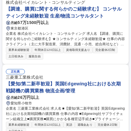
推進 募集職種 【企画・調達担当（調達戦略立案・交渉等）】大手OTC医
株式会社ベイカレント・コンサルティング
薬品メーカー/年休129日
【調達、購買に関する何らかのご経験求む】 コンサル
ティング未経験歓迎 生産/物流コンサルタント
57万1500円以上
月給
東京都港区
企業名 株式会社ベイカレント・コンサルティング 求人名 【調達、購買に
関する何らかのご経験求む】★コンサルティング未経験歓迎★ 仕事の内容
クライアント（主に大手製造業、消費財、流通・小売、総合商社など）の
サプライチェーンにおける構造改革やDXを、最上流の戦略立案からIT導
業界未経験歓迎
年間休日120日以上
資格取得支援あり
完全週休2日制
入・業務定着まで一気通貫でリードしていただきます。 【プロジェクト事
土日祝休み
服装自由
例】 ・グローバルSCMの再構築と可視化 ・AI・データ活用による需要予
測と在庫最適化 ・サステナブルSCMの推進（CO2排出量の可視化と削
減） 募集職種 【調達、購買に関する何らかのご経験求む】★コンサルテ
正社員
ィング未経験歓迎★
三菱重工業株式会社
【愛知/第二新卒歓迎】英国Edgewing社における次期
戦闘機の購買業務 物流企画/管理
26万円以上
月給
愛知県小牧市
企業名 三菱重工業株式会社 求人名 ■【愛知/第二新卒歓迎】英国Edgewing
社における次期戦闘機の購買業務 仕事の内容 ■Edgewing社サプライチェ
ーン組織立上■購買実務■購買にかかる各種官辺手続き■プライチェーンに
かかるステークホルダーとの各種調整 【業務詳細】■購買プロセス、ガバ
業界未経験歓迎
年間休日120日以上
英語
退職金あり
完全週休2日制
ナンス体制の整備■関連部門からの要求に基づきサプライヤ選定、契約、