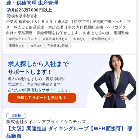
達・供給管理 生産管理
26万7000円以上
月給
栃木県宇都宮市
企業名 株式会社ＳＵＢＡＲＵ 求人名 【航空宇宙】民間航空機・ヘリコプ
ターを支える部品調達・供給管理 仕事の内容 民間航空機・ヘリコプター
向けの部品調達・供給管理をお任せします。 対象となるのは、定期整備で
使用する部品や、新造機への装備・取り付けに必要な部品です。 航空機部
年間休日120日以上
資格取得支援あり
転勤なし
時短勤務あり
品は品質要求が高く、必要な部品を、必要な時期に、正しい書類とともに
退職金あり
在宅OK
完全週休2日制
確保することが重要です。 入社後は、部品の購入業務からスタートし、経
験に応じてロジスティクス、品質確認、社内外調整、調達計画へと担当領
域を広げていただきます。 募集職種 【航空宇宙】民間航空機・ヘリコプ
求人探し
入社まで
から
ターを支える部品調達・供給管理
サポートします！
求人の紹介をはじめ、書類添削や
面談対策、内定後の手続きまで
あなたの転職活動をサポートします。
登録してサポートを受ける
正社員
株式会社ダイキンアプライドシステムズ
【大阪】調達担当 ダイキングループ【WEB面接可】 部
品購買