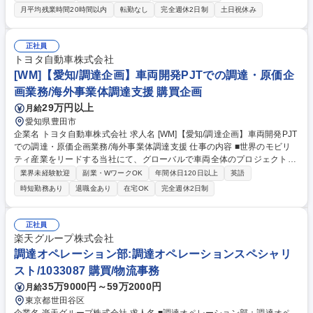
容器のリユース事業を確立。海外工場より買付を行うポジションです。
月平均残業時間20時間以内
転勤なし
完全週休2日制
土日祝休み
【入社後の流れ】■まずは、千葉営業所にて貿易事務からスタート。貿易
の基礎から、国をまたぐ買い付け業務の知識を習得いただきます。 ■その
後、国内のリユース工場や先輩社員の同行を経て、買い付けから容器洗浄
正社員
後の再販売に至るまでの一連の流れを覚えていただきます。 海外での業務
トヨタ自動車株式会社
の流れを同行により覚えていただき、入社1～2年をめどに独り立ちを目指
[WM]【愛知/調達企画】車両開発PJTでの調達・原価企
していただきます！ 募集職種 千葉【海外買付/バイヤー】半導体物流容器
画業務/海外事業体調達支援 購買企画
の買付/月2回海外出張/教育体制充実
29万円以上
月給
愛知県豊田市
企業名 トヨタ自動車株式会社 求人名 [WM]【愛知/調達企画】車両開発PJT
での調達・原価企画業務/海外事業体調達支援 仕事の内容 ■世界のモビリ
ティ産業をリードする当社にて、グローバルで車両全体のプロジェクトマ
ネジメントを通じた、発注戦略立案と仕入先決定管理/原価低減戦略立案を
業界未経験歓迎
副業・WワークOK
年間休日120日以上
英語
お任せします。 【詳細】■車両開発プロジェクトの調達プロジェクトマネ
時短勤務あり
退職金あり
在宅OK
完全週休2日制
ジメント(カローラ、ヤリスなどの中・小型車 もしくは レクサス・GR・
電動車を担当) ■海外事業体調達業務の支援(発注戦略立案、現地調達化支
援等) 【ミッション】車両原価における外注品原価割合は7割を越え、トヨ
正社員
タの調達は安全/品質/供給/原価を造り込む役割を担っています。その役割
楽天グループ株式会社
を体現し競争力確保するための調達・原価低減戦略を立案いただきます。
調達オペレーション部:調達オペレーションスペシャリ
募集職種 [WM]【愛知/調達企画】車両開発PJTでの調達・原価企画業務/海
スト/1033087 購買/物流事務
外事業体調達支援
35万9000円～59万2000円
月給
東京都世田谷区