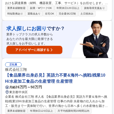
おける調達業務（材料、機器装置、工事、サービス）をお任せします。ビ
ジネスパートナーと共に原子力製品の付加価値を創造し、事業への貢献を
業界未経験歓迎
副業・WワークOK
年間休日120日以上
資格取得支援あり
果たす役割を担って頂くことを想定しております。 【詳細】国内外の市場
時短勤務あり
退職金あり
在宅OK
完全週休2日制
土日祝休み
トレンド・市況分析、事業戦略を踏まえた調達戦略立案から、ビジネスパ
ートナーとの価格/契約条件交渉を経た発注業務をお任せします。また関係
部門やビジネスパートナーの調整や取りまとめ役を担い、最適なサプライ
求人探し
お困り
に
ですか？
チェーンの構築をお任せします。必要となる材料や部品、機器装置や工事
業界トップクラスの求人件数から
の調達契約を取りまとめる基本的な役割に加え、調達品の最適な品質・コ
あなたの力を最大限に発揮できる
スト・納期の追求というミッションとなります。 募集職種 ★未経験歓迎
求人探しをお手伝いします。
【兵庫(神戸)/調達】モノづくりをサプライチェーン構築から支える
アドバイザーに相談する
正社員
株式会社三翔
【食品業界出身必見】英語力不要&海外へ挑戦/残業10
H/水産加工食品の生産管理 生産管理
26万円～50万円
月給
東京都中央区
企業名 株式会社三翔 求人名 【食品業界出身必見】英語力不要＆海外へ挑
戦/残業10H/水産加工食品の生産管理 仕事の内容 水産物の仕入れから加
工・販売まで一貫体制で行い、世界の海から日本へ多くの水産物を届ける
当社にて、海外の工場での生産管理指導及び実施をお任せいたします。 ま
業界未経験歓迎
年間休日120日以上
月平均残業時間20時間以内