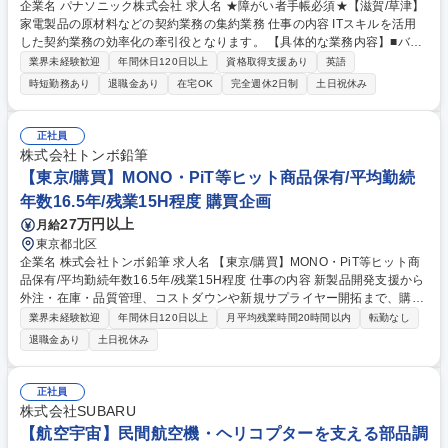
企業名 パナソニック株式会社 求人名 ★障がい者手帳必須★【滋賀/草津】
家電製品の原材料などの契約業務の集約業務 仕事の内容 ITスキルを活用
した契約業務の効率化の牽引役となります。 【具体的な業務内容】■バイ
ヤーを問わない定型業務の集約対応(原材料・為替変動の単価変更と傾向
業界未経験歓迎
年間休日120日以上
資格取得支援あり
英語
管理、各種伝票発行業務)■バイヤー業務効率化のITツール開発(取引状況の
時短勤務あり
退職金あり
在宅OK
完全週休2日制
土日祝休み
見える化、データの自動集計と分析) 【キャリアパス】■CPO傘下のITスペ
シャリスト人材 ■障害の状況によるが海外出張可能ならバイヤーとしてグ
ローバルに活躍可能 募集職種 ★障がい者手帳必須★【滋賀/草津】家電製
正社員
品の原材料などの契約業務の集約業務
株式会社トンボ鉛筆
【東京/購買】MONO・PiT等ヒット商品保有/平均勤続
年数16.5年/残業15H程度 購買企画
27万円以上
月給
東京都北区
企業名 株式会社トンボ鉛筆 求人名 【東京/購買】MONO・PiT等ヒット商
品保有/平均勤続年数16.5年/残業15H程度 仕事の内容 新製品開発支援から
外注・在庫・品質管理、コストダウンや新規サプライヤー開拓まで、購買
業務全般を担当。 【業務内容】■部材、外注委託加工部品の業者との調整
業界未経験歓迎
年間休日120日以上
月平均残業時間20時間以内
転勤なし
業務及び生産部門への入荷管理業務 ■部材、外注加工部品の納入時品質確
退職金あり
土日祝休み
認、検収業務 ■部材、外注加工部品の品質改善業務、納期、数量改善業務
■購買部品の品質異常に関し、業者への品質対策交渉 ■生産管理システム
への購買部品入力業務 募集職種 【東京/購買】MONO・PiT等ヒット商品
正社員
保有/平均勤続年数16.5年/残業15H程度
株式会社SUBARU
【航空宇宙】民間航空機・ヘリコプターを支える部品調