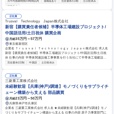
月平均残業時間20時間以内
退職金あり
完全週休2日制
土日祝休み
する一連の業務をお任せします。一連の流れを1人で担当するため、調達
服装自由
のプロになれますよ！基本的にデスクワークですが検品、梱包、発送作業
など軽作業もあり、メリハリをつけて働くことができます。◎ゆくゆくは
正社員
リーダー候補として以下業務もお任せ予定。 ■チームメンバーの業務支援
Trusval Technology Japan株式会社
■新人育成・指導などマネジメント業務 ■予算計画・管理 募集職種 【調達
新宿【購買責任者候補】半導体工場建設プロジェクト/
受発注事務】プライム上場Nikonグループ/年間休日128日/賞与実績4ヶ月
中国語活用/土日祝休 購買企画
35万円～57万円
月給
東京都新宿区
企業名 Ｔｒｕｓｖａｌ Ｔｅｃｈｎｏｌｏｇｙ Ｊａｐａｎ株式会社 求人名
新宿【購買責任者候補】半導体工場建設プロジェクト/中国語活用/土日祝
休 仕事の内容 半導体関連設備工事事業を行う当社にて半導体工場建設等
の購買・調達をお任せします。 設備機器や資材調達、価格交渉から原価管
完全週休2日制
中国語
土日祝休み
理まで幅広く担当し、将来は購買部門の中核として活躍していただきま
す。 ■半導体工場建設や設備工事における機器・資材の調達、価格交渉 ■
発注書の作成、納期・品質管理、既存取引先との関係構築 ■新規サプライ
正社員
ヤーの開拓・評価および工事原価管理・コストダウン ■施工管理やPMと
三菱重工業株式会社
の調整、契約内容の管理、データ分析と改善提案 ※熊本や広島など全国の
未経験歓迎【兵庫(神戸)/調達】モノづくりをサプライチ
プロジェクト先への出張・転勤が発生します 募集職種 新宿【購買責任者
ェーン構築から支える 部品購買
候補】半導体工場建設プロジェクト/中国語活用/土日祝休
23万円～50万円
月給
兵庫県神戸市兵庫区
企業名 三菱重工業株式会社 求人名 ★未経験歓迎【兵庫(神戸)/調達】モノ
づくりをサプライチェーン構築から支える 仕事の内容 原子力事業部門に