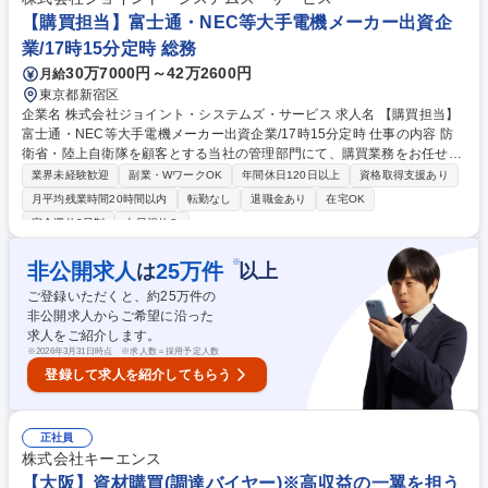
みを支えていただくやりがいのある仕事です。 募集職種 【東京／購買】
【購買担当】富士通・NEC等大手電機メーカー出資企
入院環境を支える製品の購買/年休126日/残業ほぼ無
業/17時15分定時 総務
30万7000円～42万2600円
月給
東京都新宿区
企業名 株式会社ジョイント・システムズ・サービス 求人名 【購買担当】
富士通・NEC等大手電機メーカー出資企業/17時15分定時 仕事の内容 防
衛省・陸上自衛隊を顧客とする当社の管理部門にて、購買業務をお任せい
たします。メイン業務は購買業務となりますが、総務・庶務の業務も一部
業界未経験歓迎
副業・WワークOK
年間休日120日以上
資格取得支援あり
お任せいたします。 ■物・購買業務（内容確認、買付、交渉、調整、購入
月平均残業時間20時間以内
転勤なし
退職金あり
在宅OK
依頼～支払迄） ■人・購買業務（派遣者・請負者受入にあたっての見積依
完全週休2日制
土日祝休み
頼～支払迄） ※購買業務についてはその他備考欄を参照ください。 ■その
他 ┗総務：電話受付、イベント（創立記念行事等）運営 ┗庶務：お弁当
※
非公開求人
25
万件
は
以上
発注、郵便、新聞受取 募集職種 【購買担当】富士通・NEC等大手電機メ
ーカー出資企業/17時15分定時
ご登録いただくと、約
25
万件の
非公開求人からご希望に沿った
求人をご紹介します。
※
2026年3月31日時点 ※求人数＝採用予定人数
登録して求人を紹介してもらう
正社員
株式会社キーエンス
【大阪】資材購買(調達バイヤー)※高収益の一翼を担う