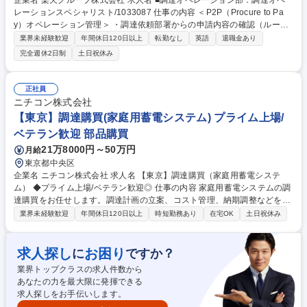
企業名 楽天グループ株式会社 求人名 ■調達オペレーション部：調達オペ
レーションスペシャリスト/1033087 仕事の内容 ＜P2P（Procure to Pa
y）オペレーション管理＞ ・調達依頼部署からの申請内容の確認（ルー
ル・プロセス遵守の確認） ・検収・支払に関するオペレーション対応 ＜
業界未経験歓迎
年間休日120日以上
転勤なし
英語
退職金あり
ステークホルダー管理＞・サプライヤー、事業部、経理部、法務部等との
完全週休2日制
土日祝休み
連携 ・P2Pオペレーションに関する問い合わせ対応 ＜改善・標準化活動
＞・P2Pオペレーションの課題抽出および改善提案 ・運用ルール、業務マ
ニュアルの整備および更新 ・業務委託先のパフォーマンス管理およびサー
正社員
ビス品質向上に向けた継続的な改善活動 募集職種 ■調達オペレーション
ニチコン株式会社
部：調達オペレーションスペシャリスト/1033087
【東京】調達購買(家庭用蓄電システム) プライム上場/
ベテラン歓迎 部品購買
21万8000円～50万円
月給
東京都中央区
企業名 ニチコン株式会社 求人名 【東京】調達購買（家庭用蓄電システ
ム） ◆プライム上場/ベテラン歓迎◎ 仕事の内容 家庭用蓄電システムの調
達購買をお任せします。調達計画の立案、コスト管理、納期調整などを通
じて、安定した生産体制の構築に取り組んでいただきます。 具体的には、
業界未経験歓迎
年間休日120日以上
時短勤務あり
在宅OK
土日祝休み
家庭用蓄電システムの生産に必要な部品の調達計画立案、発注業務、納期
管理、サプライヤーとの交渉を担当していただきます。コスト・品質・納
期のバランスを取りながら、現場と連携して調達プロセス全体を改善し、
求人探し
お困り
に
ですか？
生産の安定供給を支えていただきます。過去の実績を活かし、調達戦略の
業界トップクラスの求人件数から
構築にも貢献いただけます。 募集職種 【東京】調達購買（家庭用蓄電シ
あなたの力を最大限に発揮できる
ステム） ◆プライム上場/ベテラン歓迎◎
求人探しをお手伝いします。