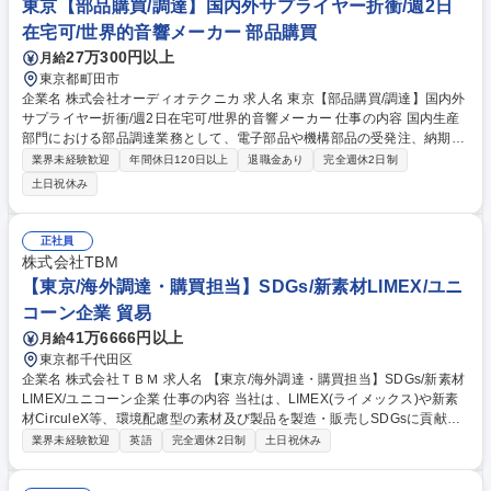
度】月1回ほど大阪支店への出張がございます。 募集職種 【東京/購買
東京【部品購買/調達】国内外サプライヤー折衝/週2日
職】未経験歓迎/賞与5.5ヵ月/住宅補助有/所定労働7.5h/WLB◎
在宅可/世界的音響メーカー 部品購買
27万300円以上
月給
東京都町田市
企業名 株式会社オーディオテクニカ 求人名 東京【部品購買/調達】国内外
サプライヤー折衝/週2日在宅可/世界的音響メーカー 仕事の内容 国内生産
部門における部品調達業務として、電子部品や機構部品の受発注、納期管
理、コスト折衝、環境物質調査対応などに携わっていただきます。ご経験
業界未経験歓迎
年間休日120日以上
退職金あり
完全週休2日制
に応じて新規サプライヤーの開拓もお任せします。 【詳細】■電子部品・
土日祝休み
機構部品のSAPシステムを用いた受発注等の購買業務全般■納期管理およ
びスケジュール調整■部品コストへの折衝対応 ■品質保証部門と連携した
部品環境物質調査業務対応（chemSHERPA等を使用した情報収集、内容
正社員
確認、適否判断） ★多品種少量生産の部門にて、30社前後の担当取引先
株式会社TBM
や社内関係部署と密なコミュニケーションを取り、高品質なモノづくりに
【東京/海外調達・購買担当】SDGs/新素材LIMEX/ユニ
寄与します。 募集職種 東京【部品購買/調達】国内外サプライヤー折衝/週
コーン企業 貿易
2日在宅可/世界的音響メーカー
41万6666円以上
月給
東京都千代田区
企業名 株式会社ＴＢＭ 求人名 【東京/海外調達・購買担当】SDGs/新素材
LIMEX/ユニコーン企業 仕事の内容 当社は、LIMEX(ライメックス)や新素
材CirculeX等、環境配慮型の素材及び製品を製造・販売しSDGsに貢献す
るユニコーン企業です。そんな当社にて《海外調達・購買担当》を募集い
業界未経験歓迎
英語
完全週休2日制
土日祝休み
たします！ 急拡大する顧客需要に応えるため、各種自社製品の海外調達や
購買戦略の策定、委託先選定、国内外の輸送手配などサプライチェーンの