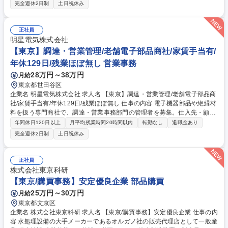
削減等）の策定および実行 ■市場動向、コスト構造、サプライヤー動向の
完全週休2日制
土日祝休み
詳細な調査・分析 ■価格査定、ベンチマーク分析を用いた妥当性評価と条
件交渉 ■購買実績データの分析に基づくコスト最適化施策の推進 ■各種契
約書のレビュー、交渉、締結、およびリスク管理業務 ■RFP（提案依頼
正社員
書）・RFQ（見積依頼書）の作成・評価 各事業部門と密に連携しなが
明星電気株式会社
ら、会社の競争力に直結する戦略的な意思決定に深く携わります。 募集職
【東京】調達・営業管理/老舗電子部品商社/家賃手当有/
種 □【物流調達】世界を支える楽天の物流戦略を担う/1031528
年休129日/残業ほぼ無し 営業事務
28万円～38万円
月給
東京都世田谷区
企業名 明星電気株式会社 求人名 【東京】調達・営業管理/老舗電子部品商
社/家賃手当有/年休129日/残業ほぼ無し 仕事の内容 電子機器部品や絶縁材
料を扱う専門商社で、調達・営業事務部門の管理者を募集。仕入先・顧客
との調整や原価・納期管理、メンバー育成を通じて、事業運営を支えてい
年間休日120日以上
月平均残業時間20時間以内
転勤なし
退職金あり
ただきます。 【詳細】■仕入先との納期調整・価格交渉・発注業務 ■加工
完全週休2日制
土日祝休み
手配や配先を含む受発注・営業事務の管理 ■原価・在庫・売上管理などの
管理業務 ■営業・製造など社内関係部署との調整業務 ■20代～50代の担当
や主任の営業事務メンバーを育成・業務管理 ■業務改善や業務フローの見
正社員
直し・効率化推進 募集職種 【東京】調達・営業管理/老舗電子部品商社/家
株式会社東京科研
賃手当有/年休129日/残業ほぼ無し
【東京/購買事務】安定優良企業 部品購買
25万円～30万円
月給
東京都文京区
企業名 株式会社東京科研 求人名 【東京/購買事務】安定優良企業 仕事の内
容 水処理設備の大手メーカーであるオルガノ社の販売代理店として一般産