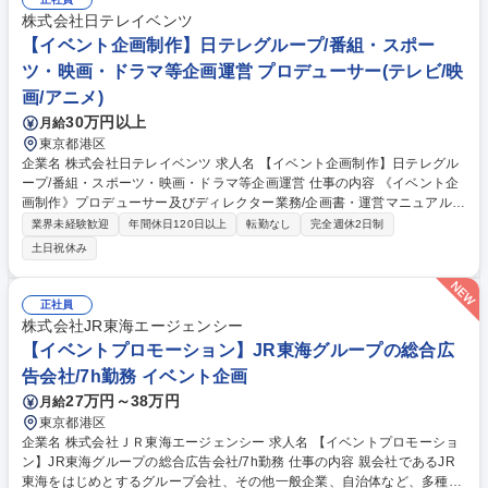
ト】リモート可/ユニコーン企業『SmartHR』
株式会社日テレイベンツ
【イベント企画制作】日テレグループ/番組・スポー
ツ・映画・ドラマ等企画運営 プロデューサー(テレビ/映
画/アニメ)
30万円以上
月給
東京都港区
企業名 株式会社日テレイベンツ 求人名 【イベント企画制作】日テレグル
ープ/番組・スポーツ・映画・ドラマ等企画運営 仕事の内容 《イベント企
画制作》プロデューサー及びディレクター業務/企画書・運営マニュアル・
進行台本等の作成業務、会場手配、スケジュール進行管理、クライアン
業界未経験歓迎
年間休日120日以上
転勤なし
完全週休2日制
ト・協力会社との折衝、本番運営、予算収支管理、 新規事業開発等イベン
土日祝休み
トに係るあらゆる業務。 【魅力】展覧会、スポーツイベント、PRイベン
ト、エコイベント、展示会、各種式典など、幅広い分野のイベントに携わ
れます！様々な現場を経験し、スキル次第ではすぐに担当をお任せするこ
正社員
ともあります。 募集職種 【イベント企画制作】日テレグループ/番組・ス
株式会社JR東海エージェンシー
ポーツ・映画・ドラマ等企画運営
【イベントプロモーション】JR東海グループの総合広
告会社/7h勤務 イベント企画
27万円～38万円
月給
東京都港区
企業名 株式会社ＪＲ東海エージェンシー 求人名 【イベントプロモーショ
ン】JR東海グループの総合広告会社/7h勤務 仕事の内容 親会社であるJR
東海をはじめとするグループ会社、その他一般企業、自治体など、多種多