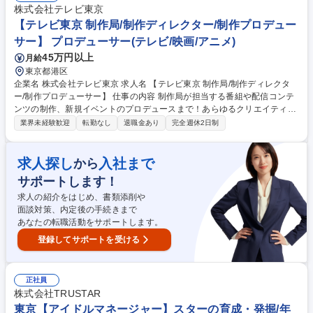
ヴィジュアルコンテンツのディレクション（MV・ジャケット・ライヴ映
株式会社テレビ東京
像等の制作進行） ■リリースに伴う社内編成、素材管理、各部署とのコミ
【テレビ東京 制作局/制作ディレクター/制作プロデュー
ュニケーション ※ご経験や適性を鑑みて担当アーティストは決定 募集職
サー】 プロデューサー(テレビ/映画/アニメ)
種 【A&R(Artists&Repertoire)業務/アーティストブランディング】リモー
45万円以上
月給
トワーク可
東京都港区
企業名 株式会社テレビ東京 求人名 【テレビ東京 制作局/制作ディレクタ
ー/制作プロデューサー】 仕事の内容 制作局が担当する番組や配信コンテ
ンツの制作、新規イベントのプロデュースまで！あらゆるクリエイティブ
の仕事をこれまで培ったスキルや経験を活かし、即戦力としてぜひ活躍し
業界未経験歓迎
転勤なし
退職金あり
完全週休2日制
てください。 自由な発想で失敗を恐れずに斬新な企画に挑戦できるのが、
テレビ東京の制作局です。テレビ業界全体が変革期を迎える中、「脱・テ
レ東らしさ」をテーマにテレビ東京に新たなヒットコンテンツを生み出せ
求人探し
入社まで
から
る人材を求めます。従来の番組制作経験者はもちろん、未経験でも配信や
サポートします！
イベントなどのコンテンツ開発で新しいマネタイズの仕組みを生み出せる
自信のある方など総合的なコンテンツクリエイターをお迎えしたいと考え
求人の紹介をはじめ、書類添削や
ております。 募集職種 【テレビ東京 制作局/制作ディレクター/制作プロデ
面談対策、内定後の手続きまで
ューサー】
あなたの転職活動をサポートします。
登録してサポートを受ける
正社員
株式会社TRUSTAR
東京【アイドルマネージャー】スターの育成・発掘/年