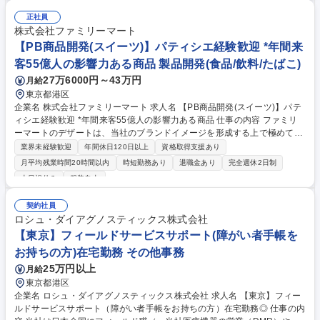
正社員
株式会社ファミリーマート
【PB商品開発(スイーツ)】パティシエ経験歓迎 *年間来
客55億人の影響力ある商品 製品開発(食品/飲料/たばこ)
27万6000円～43万円
月給
東京都港区
企業名 株式会社ファミリーマート 求人名 【PB商品開発(スイーツ)】パテ
ィシエ経験歓迎 *年間来客55億人の影響力ある商品 仕事の内容 ファミリ
ーマートのデザートは、当社のブランドイメージを形成する上で極めて重
要なカテゴリーです。あなたの生み出す商品が、お客様の心を動かし、コ
業界未経験歓迎
年間休日120日以上
資格取得支援あり
ンビニスイーツの常識を変える力となります。 【業務概要･やりがい】 商
月平均残業時間20時間以内
時短勤務あり
退職金あり
完全週休2日制
品MD(デザート)の役割は、お客様の日常にちょっとした楽しみをお届け
土日祝休み
服装自由
し、事業の成長を支えていくことです。特にパティシエ経験をお持ちの方
は、その技術とアイデアを存分に発揮していただけます。 【具体的には】
契約社員
■新商品の企画･開発 ■商品化プロセスの推進 ■販売計画の立案 募集職種
ロシュ・ダイアグノスティックス株式会社
【PB商品開発(スイーツ)】パティシエ経験歓迎 *年間来客55億人の影響力
【東京】フィールドサービスサポート(障がい者手帳を
ある商品
お持ちの方)在宅勤務 その他事務
25万円以上
月給
東京都港区
企業名 ロシュ・ダイアグノスティックス株式会社 求人名 【東京】フィー
ルドサービスサポート（障がい者手帳をお持ちの方）在宅勤務◎ 仕事の内