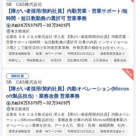
定など、データに基づく論理的なアプローチで顧客の意思決定を支援しま
SB C&S株式会社
す。単なるデータ集計にとどまらず、自ら仮説を立てて施策を実行し、医
【障がい者採用/契約社員】内勤営業・営業サポート/短
療課題の本質的な解決へと導くポジションです。 募集職種 未経験歓迎
時間・短日数勤務の選択可 営業事務
【データマーケター（BIR）】圧倒的データ量で課題解決ができる
26万5375円～32万3425円
月給
東京都港区
企業名 ＳＢ Ｃ＆Ｓ株式会社 求人名 【障がい者採用/契約社員】内勤営業・
営業サポート/短時間・短日数勤務の選択可 仕事の内容 インサイドセール
ス職として販売店向け非対面営業業務、外勤営業の補佐をお任せいたしま
す。ご希望に応じて短時間フレックス、短日数勤務（週3日～）も選択が
業界未経験歓迎
副業・WワークOK
年間休日120日以上
資格取得支援あり
可能な求人です。 当社取扱の商材全般について案件獲得以降の後工程を担
転勤なし
時短勤務あり
在宅OK
完全週休2日制
土日祝休み
服装自由
当頂きます。 ・受発注データ入力（専用システム・Excel） ・見積書・請
求書作成 ・社内申請処理、データチェック ・電話、メール対応（社内
外）※電話対応は配慮の上、業務内容を調整します ・営業担当者の事務サ
契約社員
ポート業務 募集職種 【障がい者採用/契約社員】内勤営業・営業サポート/
SB C&S株式会社
短時間・短日数勤務の選択可
【障がい者採用/契約社員】内勤オペレーション(Micros
oft製品担当)・業務改善 営業事務
26万5375円～32万3425円
月給
東京都港区
企業名 ＳＢ Ｃ＆Ｓ株式会社 求人名 【障がい者採用/契約社員】内勤オペレ
ーション(Microsoft製品担当)・業務改善 仕事の内容 Microsoft関連事業の
オペレーション業務を担当。データ入力、受注・見積・納期調整、社内問
い合わせ対応、資料作成に加え、AIツールを活用した業務改善にも携わり
業界未経験歓迎
副業・WワークOK
年間休日120日以上
資格取得支援あり