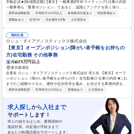
手帳必須★[地域限定職]【東京】一般事務[PEW ライティング] 仕事の内容
一般事務も「重要ポジション」であると、認識とアンテナを高く張り、社
内外の関係者とのコミュニケーションを密に取って各種業務推進いただき
業界未経験歓迎
年間休日120日以上
資格取得支援あり
時短勤務あり
ます。 【具体的な仕事内容】 一般事務（庶務含む）全般をお任せしま
退職金あり
在宅OK
完全週休2日制
土日祝休み
す。 各種資料作成、各種会議（WEB含む）の実施調整と当日設営および
運営、備品発注、伝票処理、自部門の予算管理、電話応対等、幅広い業務
をご担当いただきます。 募集職種 ★障がい者手帳必須★[地域限定職]【東
契約社員
京】一般事務[PEW ライティング]
ロシュ・ダイアグノスティックス株式会社
【東京】オープンポジション(障がい者手帳をお持ちの
方)在宅勤務 その他事務
25万円以上
月給
東京都港区
企業名 ロシュ・ダイアグノスティックス株式会社 求人名 【東京】オープ
ンポジション（障がい者手帳をお持ちの方）在宅勤務◎ 仕事の内容 ■これ
までのご経験やスキル、適性や志向性等を鑑み、お任せする業務内容を決
定いたします。 【品川本社で採用が想定される部門】 ■人事 ■総務 ■経理
業界未経験歓迎
年間休日120日以上
退職金あり
土日祝休み
財務 ■IT ■マーケティング ■薬事などのヘルスケア専門職 募集職種 【東
京】オープンポジション（障がい者手帳をお持ちの方）在宅勤務◎
求人探し
入社まで
から
サポートします！
求人の紹介をはじめ、書類添削や
面談対策、内定後の手続きまで
あなたの転職活動をサポートします。