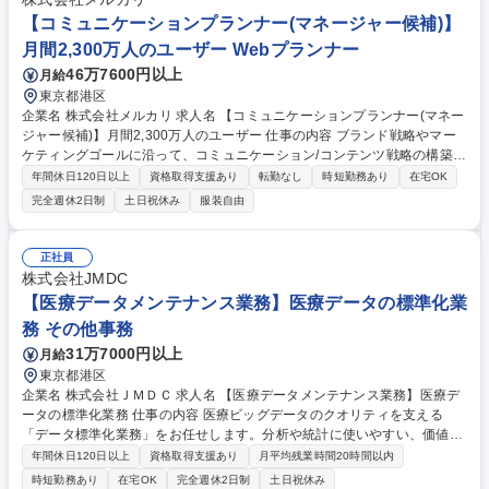
ローの構築、営業支援資料の作成など、DXを体現する業務改善もお任せ
【コミュニケーションプランナー(マネージャー候補)】
します。 募集職種 ※面接1回【ICT商材の内勤オペレーション】在宅勤務
月間2,300万人のユーザー Webプランナー
可/フレックス勤務可
46万7600円以上
月給
東京都港区
企業名 株式会社メルカリ 求人名 【コミュニケーションプランナー(マネー
ジャー候補)】月間2,300万人のユーザー 仕事の内容 ブランド戦略やマー
ケティングゴールに沿って、コミュニケーション/コンテンツ戦略の構築お
よび実行を担っていただきます。メルカリのコンテンツ戦略やお客さまと
年間休日120日以上
資格取得支援あり
転勤なし
時短勤務あり
在宅OK
のコミュニケーションをリードして頂きます。 ■お客さまのニーズやトレ
完全週休2日制
土日祝休み
服装自由
ンドを分析し、コミュニケーション / コンテンツ戦略に策定 ■ブランドや
プロダクトの価値を伝えるコンテンツやイベントの企画・実行■ブログ記
事、SNS、メール、アプリ内配信、動画コンテンツなどの企画・制作・編
正社員
集 ■施策の効果を分析し、KPIに基づいた改善施策の実施 募集職種 【コミ
株式会社JMDC
ュニケーションプランナー(マネージャー候補)】月間2,300万人のユーザー
【医療データメンテナンス業務】医療データの標準化業
務 その他事務
31万7000円以上
月給
東京都港区
企業名 株式会社ＪＭＤＣ 求人名 【医療データメンテナンス業務】医療デ
ータの標準化業務 仕事の内容 医療ビッグデータのクオリティを支える
「データ標準化業務」をお任せします。分析や統計に使いやすい、価値の
高いデータを作り上げるやりがいの大きなポジションです。 業務に慣れた
年間休日120日以上
資格取得支援あり
月平均残業時間20時間以内
後は、自部門で使用するシステムのユーザーとして、開発の要件定義や改
時短勤務あり
在宅OK
完全週休2日制
土日祝休み