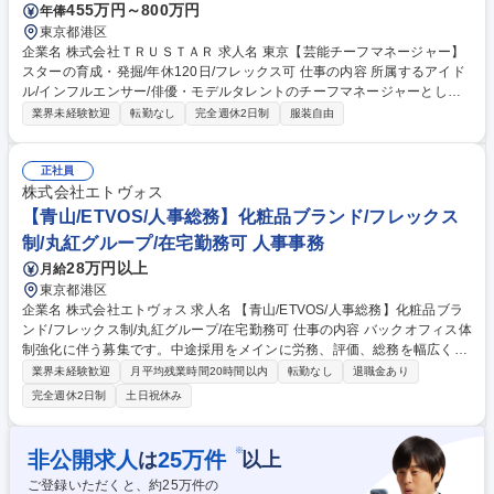
455万円～800万円
年俸
福利厚生・各種手当充実/駅近徒歩3分/裁量権◎
東京都港区
企業名 株式会社ＴＲＵＳＴＡＲ 求人名 東京【芸能チーフマネージャー】
スターの育成・発掘/年休120日/フレックス可 仕事の内容 所属するアイド
ル/インフルエンサー/俳優・モデルタレントのチーフマネージャーとし
て、アイドルを含む芸能タレントのマネジメント業務全般、現場対応や各
業界未経験歓迎
転勤なし
完全週休2日制
服装自由
種イベント制作/運営/スカウト業務をお任せします。 ■タレントのスケジ
ュール管理,調整,収支管理■芸能関連の営業及び契約管理と交渉■仕事現場
への送迎及び立会い■メディア出演のアレンジ,PR活動のサポート■各種イ
正社員
ベント計画,制作,運営管理,収支管理■プロデューサーやスタイリストなど
株式会社エトヴォス
関係者対応■タレントのケアとキャリア発展のサポート■公式SNS等の情報
【青山/ETVOS/人事総務】化粧品ブランド/フレックス
発信ツールの管理 等 募集職種 東京【芸能チーフマネージャー】スターの
制/丸紅グループ/在宅勤務可 人事事務
育成・発掘/年休120日/フレックス可
28万円以上
月給
東京都港区
企業名 株式会社エトヴォス 求人名 【青山/ETVOS/人事総務】化粧品ブラ
ンド/フレックス制/丸紅グループ/在宅勤務可 仕事の内容 バックオフィス体
制強化に伴う募集です。中途採用をメインに労務、評価、総務を幅広くお
任せします。大阪本社と密に連携し、社員一人ひとりがポテンシャルを発
業界未経験歓迎
月平均残業時間20時間以内
転勤なし
退職金あり
揮できる環境づくりを担う重要な役割をお任せします。 ・採用：オフィス
完全週休2日制
土日祝休み
職・美容部員の中途採用、採用ブランディング ・評価・育成：評価制度運
用や改定提案、各種研修企画 ・給与労務：労務管理体制の統括、効率化
・総務：オフィス環境整備、福利厚生企画 【魅力】裁量大きく組織構築に
※
非公開求人
25
万件
は
以上
携われます。成果によりマネージャーへの昇格も可能！週2日の在宅勤
ご登録いただくと、約
25
万件の
務・フレックスで柔軟に働けます。 募集職種 【青山/ETVOS/人事総務】