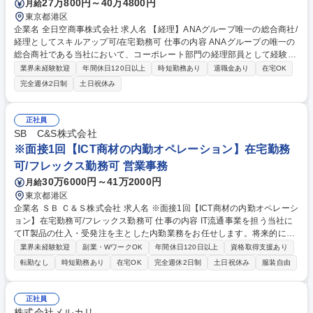
27万800円～40万4800円
月給
東京都港区
企業名 全日空商事株式会社 求人名 【経理】ANAグループ唯一の総合商社/
経理としてスキルアップ可/在宅勤務可 仕事の内容 ANAグループの唯一の
総合商社である当社において、コーポレート部門の経理部員として経験に
応じて財務・会計・決算業務のいずれかをお任せいたします。 【業務詳
業界未経験歓迎
年間休日120日以上
時短勤務あり
退職金あり
在宅OK
細】■財務業務:出納業務、決算業務（一部）、デリバティブ取引等 ■与信
完全週休2日制
土日祝休み
業務:国内外の取引先の与信管理■管理会計業務:部門、グループ会社の予実
績管理（一部）※業務については経験に応じてお任せいたしますのですべ
てのご経験がなくとも問題ございません。連結決算処理、財務諸表の作
正社員
成、税務業務、監査業務、管理会計に関わる業務については希望や経験に
SB C&S株式会社
応じて将来チャレンジする事が可能です。 募集職種 【経理】ANAグルー
※面接1回【ICT商材の内勤オペレーション】在宅勤務
プ唯一の総合商社/経理としてスキルアップ可/在宅勤務可
可/フレックス勤務可 営業事務
30万6000円～41万2000円
月給
東京都港区
企業名 ＳＢ Ｃ＆Ｓ株式会社 求人名 ※面接1回【ICT商材の内勤オペレーシ
ョン】在宅勤務可/フレックス勤務可 仕事の内容 IT流通事業を担う当社に
てIT製品の仕入・受発注を主とした内勤業務をお任せします。将来的には
ルーティンワークに留まらず、取扱商材増加に伴う新規業務オペレーショ
業界未経験歓迎
副業・WワークOK
年間休日120日以上
資格取得支援あり
ンの建て付けもお任せしたいと考えています。 【具体的な業務】■見積り
転勤なし
時短勤務あり
在宅OK
完全週休2日制
土日祝休み
服装自由
作成：社内関係各所と連携した作成業務 ■受発注業務：仕入れ先への発
注、社内計上処理、買掛金処理に伴う会計部門との調整 ■問合せ対応：メ
ーカーへの問合せエスカレーション、折衝・連携 【将来的な業務】AIやR
正社員
PAツールなどを活用した既存対応フローの改善、新規契約に伴う受発注フ
株式会社メルカリ