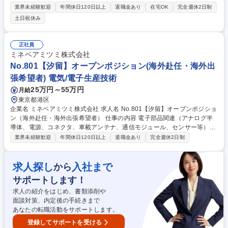
様なクライアントと関わり、イベントプロモーションの企画・制作・実施
業界未経験歓迎
年間休日120日以上
退職金あり
在宅OK
完全週休2日制
までをリードしていただきます。 【事例紹介】当社は、「JR東海グルー
土日祝休み
プの仕事だけをしているのでは？」というイメージをよく持たれますが、
実は違います。クライアントや実施する施策に制限を持たない「総合広告
会社」です。JR東海グループ以外の企業や、地方自治体のコミュニケーシ
正社員
ョンなども手掛けています。下記URLより事例紹介をご覧ください！ http
ミネベアミツミ株式会社
s://www.jrta.co.jp/case2/?tab=0 募集職種 【イベントプロモーション】JR
No.801【汐留】オープンポジション(海外赴任・海外出
東海グループの総合広告会社/7h勤務
張希望者) 電気/電子生産技術
25万円～55万円
月給
東京都港区
企業名 ミネベアミツミ株式会社 求人名 No.801【汐留】オープンポジショ
ン（海外赴任・海外出張希望者） 仕事の内容 電子部品関連（アナログ半
導体、電源、コネクタ、車載アンテナ、通信モジュール、センサー等）の
多様な製品について、品質保証・品質管理、生産技術、生産設備、生産管
業界未経験歓迎
年間休日120日以上
退職金あり
完全週休2日制
理、経営管理、工場管理のご経験を活かしたい 方に最適な職種をご提案い
たします。 【想定海外勤務地】フィリピン、中国、カンボジア ※海外赴
任・海外出張のタイミングについては、事業状況や担当製品、ご本人様の
求人探し
入社まで
から
スキルやご経験に応じて変わりますので、将来的に海外への挑戦が可能と
サポートします！
捉えていただければと存じます。 募集職種 No.801【汐留】オープンポジ
ション（海外赴任・海外出張希望者）
求人の紹介をはじめ、書類添削や
面談対策、内定後の手続きまで
あなたの転職活動をサポートします。
登録してサポートを受ける