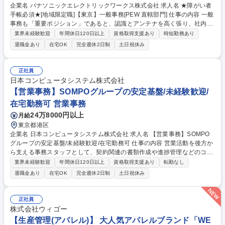
企業名 パナソニックエレクトリックワークス株式会社 求人名 ★障がい者
手帳必須★[地域限定職]【東京】一般事務[PEW 直轄部門] 仕事の内容 一般
事務も「重要ポジション」であると、認識とアンテナを高く張り、社内外
の関係者とのコミュニケーションを密に取って各種業務推進いただきま
業界未経験歓迎
年間休日120日以上
資格取得支援あり
時短勤務あり
す。 【具体的な仕事内容】 直轄部門事務として専門性を活かした一般事
退職金あり
在宅OK
完全週休2日制
土日祝休み
務(庶務含む)全般をお任せします。各種資料作成、各種会議(WEB含む)の
実施調整と当日設営および運営、備品発注、伝票処理、自部門の予算管
理、電話応対等、幅広い業務をご担当いただきます。 募集職種 ★障がい
正社員
者手帳必須★[地域限定職]【東京】一般事務[PEW 直轄部門]
日本コンピュータシステム株式会社
【営業事務】SOMPOグループの安定基盤/未経験歓迎/
在宅勤務可 営業事務
24万8000円以上
月給
東京都港区
企業名 日本コンピュータシステム株式会社 求人名 【営業事務】SOMPO
グループの安定基盤/未経験歓迎/在宅勤務可 仕事の内容 営業活動を後方か
ら支える事務スタッフとして、契約関連の書類作成や進捗管理などのコア
業務をお任せします。正確かつスピーディーな対応で営業メンバーや顧客
業界未経験歓迎
年間休日120日以上
資格取得支援あり
転勤なし
をサポートし、組織の円滑な運営に貢献します。 【詳細】・見積、注文書
退職金あり
在宅OK
完全週休2日制
土日祝休み
類、請求書等の契約関連書類作成・契約関連書類の押印対応(電子印メイ
ン)や提出・契約内容のシステム登録、進捗管理、支払依頼対応【その
他】・電話対応(1日0~5件程度)、来客対応、イベント対応等【入社後】ま
正社員
ずは書類作成やシステム入力などの日次業務からスタート。先輩が隣で丁
株式会社ウィゴー
寧にサポートするため、安心して業務に慣れていける環境です。 募集職種
【生産管理(アパレル)】 大人気アパレルブランド「WE
【営業事務】SOMPOグループの安定基盤/未経験歓迎/在宅勤務可