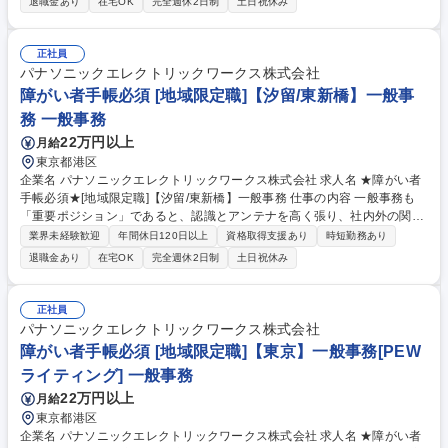
退職金あり
在宅OK
完全週休2日制
土日祝休み
議(WEB含む)の実施調整と当日設営および運営、備品発注、伝票処理、自
部門の予算管理、電話応対等、幅広い業務をご担当いただきます。 募集職
種 ★障がい者手帳必須★[地域限定職]【東京】一般事務
正社員
パナソニックエレクトリックワークス株式会社
障がい者手帳必須 [地域限定職]【汐留/東新橋】一般事
務 一般事務
22万円以上
月給
東京都港区
企業名 パナソニックエレクトリックワークス株式会社 求人名 ★障がい者
手帳必須★[地域限定職]【汐留/東新橋】一般事務 仕事の内容 一般事務も
「重要ポジション」であると、認識とアンテナを高く張り、社内外の関係
者とのコミュニケーションを密に取って各種業務推進いただきます。 【具
業界未経験歓迎
年間休日120日以上
資格取得支援あり
時短勤務あり
体的な仕事内容】 直轄部門事務として専門性を活かした一般事務(庶務含
退職金あり
在宅OK
完全週休2日制
土日祝休み
む)全般をお任せします。各種資料作成、各種会議(WEB含む)の実施調整と
当日設営および運営、備品発注、伝票処理、自部門の予算管理、電話応対
等、幅広い業務をご担当いただきます。 募集職種 ★障がい者手帳必須★
正社員
[地域限定職]【汐留/東新橋】一般事務
パナソニックエレクトリックワークス株式会社
障がい者手帳必須 [地域限定職]【東京】一般事務[PEW
ライティング] 一般事務
22万円以上
月給
東京都港区
企業名 パナソニックエレクトリックワークス株式会社 求人名 ★障がい者