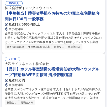
契約社員
株式会社ザイマックスウィコム
【事務担当】障害者手帳をお持ちの方/完全在宅勤務/年
間休日130日 一般事務
23万5000円以上
月給
東京都港区
企業名 株式会社ザイマックスウィコム 求人名 【事務担当】障害者手帳を
お持ちの方/完全在宅勤務/年間休日130日 仕事の内容 ■ザイマックスGにお
けるバックオフィス全般の事務業務から適性を顧慮しアシスタント業務お
任せします。入社後はオンラインの環境下ですが丁寧に業務を教えますの
業界未経験歓迎
年間休日120日以上
転勤なし
土日祝休み
でご安心ください。就業開始・終了時にはチャット での連絡と終了時には
本日の行ったことの共有を行います。 ■具体的な業務内容 ・データ入力
・チェック業務 ・書類整理 ・業務サポート など ※スキルやご経験、ご障
正社員
害への配慮を考慮して、人事、総務、経理、法務、営業事務などの分野か
大和ライフネクスト株式会社
ら特定し業務をお任せ致します。 ≪変更の範囲：会社の定める業務≫ 募
【品川】ホテル客室清掃の現場責任者/大和ハウスグル
集職種 【事務担当】障害者手帳をお持ちの方/完全在宅勤務/年間休日130
ープ/転勤無/WEB面接可 清掃管理/運営
日
28万円
月給
東京都港区
企業名 大和ライフネクスト株式会社 求人名 【品川】ホテル客室清掃の現
場責任者/大和ハウスグループ/転勤無/WEB面接可 仕事の内容 ホテルの客
室清掃を請け負う当社にて、現場責任者としてご活躍頂きます。入社後は
先輩もしくはホテル担当者とイチから業務を学び、4ヵ月～半年程度かけ
転勤なし
退職金あり
て独り立ちを目指していただきます。基礎からスタートしま すので、未経