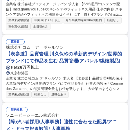
企業名 株式会社プロティア・ジャパン 求人名 【SNS運用/コンテンツ配
信】Instagram/YouTube/スキンケアやフィットネス用品 仕事の内容 スキ
ンケア製品やフィットネス機器を扱う当社にて、自社4ブランドのInstagr
amやYoutubeを始めとするSNSのコンテンツ企画、制作、配信までを一
業界未経験歓迎
年間休日120日以上
月平均残業時間20時間以内
転勤なし
貫して担い、ブランドの認知度向上を目指すポジションです。 【詳細】■
完全週休2日制
土日祝休み
デジタルマーケティング部門の責任者から共有されるテーマやキャンペー
ン施策の方針をもとにSNS投稿の作成、配信 ■投稿文章の作成、テキスト
フォントや画像の選定（画像作成自体はクリエイティブ担当者が行う）■
正社員
配信したものの分析 ■インフルエンサーとの協業やメール配信などデジタ
株式会社コム デ ギャルソン
ルマーケティング全般に携わる ※クリエイティブチームやPRチーム等社
【表参道】品質管理 川久保玲の革新的デザイン/世界的
内の関係各所との協業が多く発生するポジションです 募集職種 【SNS運
ブランドにて作品を生む 品質管理(アパレル/繊維製品)
用/コンテンツ配信】Instagram/YouTube/スキンケアやフィットネス用品
26万円以上
月給
東京都港区
企業名 株式会社コム デ ギャルソン 求人名 【表参道】品質管理■川久保玲
の革新的デザイン/世界的ブランドにて作品を生む 仕事の内容 ■「Comme
des Garcons」の品質管理全般をお任せ致します。 大企業のようなシステ
マチックな管理ではなく、一品、一品を吟味するやり方ですので、被服全
業界未経験歓迎
転勤なし
退職金あり
体に関する知識や経験が求められます。 被服及び、被服関連小物全般に関
する品質管理業務全般をお任せします。 ■品質表示：品質ならびに製品の
取扱い表示の選定/最終決定した品質表示内容の生産部門への指導説明■製
契約社員
品の品質検査および検査結果の保管管理■生産部門との品質維持、向上に
ソニーピーシーエル株式会社
対する対応の日常的な協議主導■社内外からの品質に関する苦情や修理依
【障がい者採用/人事事務】適性に合わせた配属/アニ
頼事項に対する対応■国内外の品質管理法令に関する情報収集と社内対応
メ・ドラマ好き歓迎! 人事事務