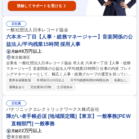
登録してサポートを受ける
正社員
一般社団法人日本レコード協会
六本木一丁目【人事・総務マネージャー】音楽関係の公
益法人/平均残業15時間 採用人事
48万円以上
月給
東京都港区
企業名 一般社団法人日本レコード協会 求人名 六本木一丁目【人事・総務
マネージャー】音楽関係の公益法人/平均残業15時間◎ 仕事の内容 プレイ
ングマネージャーとして、幅広く人事・総務グループの運営を担っていた
だきます。■グループ運営・マネジメント業務：人事・総務グループの運
業界未経験歓迎
年間休日120日以上
月平均残業時間20時間以内
転勤なし
営、部員の業務管理・育成・評価、役員・他部署との調整・連携 ■総務業
退職金あり
完全週休2日制
土日祝休み
務：理事会他会議運営、役員登記、秘書業務管理（秘書1名）、会員社入
退会、渉外対応、安全衛生管理、規程改定、オフィス管理（庶務1名）、
庶務業務の統括、その他■人事業務：採用、入退社管理、勤怠/給与管理、
正社員
育成（研修/OJT関連）、人事制度（設計/運用）■まずは総務実務や会議運
パナソニックエレクトリックワークス株式会社
営で現場を理解し、徐々にマネジメント領域を広げながら、人事・総務部
障がい者手帳必須 [地域限定職]【東京】一般事務[PEW
門の責任者として組織を牽引することを期待します。 募集職種 六本木一
直轄部門] 一般事務
丁目【人事・総務マネージャー】音楽関係の公益法人/平均残業15時間◎
22万円以上
月給
東京都港区