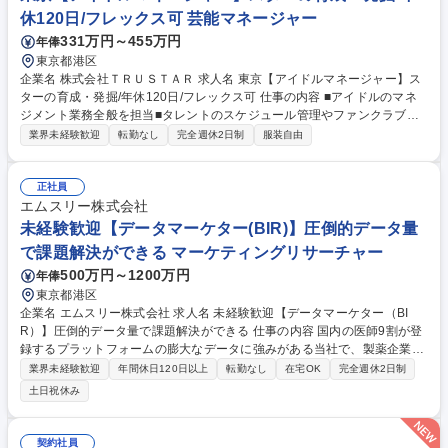
休120日/フレックス可 芸能マネージャー
331万円～455万円
年俸
東京都港区
企業名 株式会社ＴＲＵＳＴＡＲ 求人名 東京【アイドルマネージャー】ス
ターの育成・発掘/年休120日/フレックス可 仕事の内容 ■アイドルのマネ
ジメント業務全般を担当■タレントのスケジュール管理やファンクラブ運
営、イベント企画・運営まで幅広く携わる■タレントの魅力を最大限に引
業界未経験歓迎
転勤なし
完全週休2日制
服装自由
き出し、共に成長していくやりがいのある仕事です。 担当タレントのスケ
ジュール管理、ファンクラブサイトの運営・更新、ファンイベントの企
画・運営などを行います。タレントの要望に応じてイベント内容を企画し
正社員
たり、グッズ販売の企画・実施、ファンクラブ会員向けの情報発信なども
エムスリー株式会社
担当。タレントと二人三脚で仕事を進め、タレントの魅力を最大限に引き
未経験歓迎【データマーケター(BIR)】圧倒的データ量
出す役割を担います。 募集職種 東京【アイドルマネージャー】スターの
で課題解決ができる マーケティングリサーチャー
育成・発掘/年休120日/フレックス可
500万円～1200万円
年俸
東京都港区
企業名 エムスリー株式会社 求人名 未経験歓迎【データマーケター（BI
R）】圧倒的データ量で課題解決ができる 仕事の内容 国内の医師9割が登
録するプラットフォームの膨大なデータに強みがある当社で、製薬企業の
マーケティング課題を解決するため、データ分析に基づくインサイト抽出
業界未経験歓迎
年間休日120日以上
転勤なし
在宅OK
完全週休2日制
とプロモーション戦略の立案を行っていただきます。 【具体的には】クラ
土日祝休み
イアントである製薬企業に対し、医師のアンケート結果や行動履歴などの
データを活用し、効果的なマーケティング戦略を立案・実行します。ター
ゲット医師の選定や、市場のポジショニング分析、最適なメッセージの策
契約社員