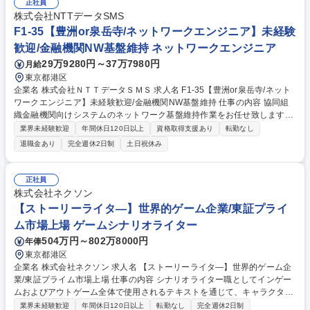
ます。地上波放送だけでなくTVerや動画配信サービス、さらには海外でも
正社員
ヒットにつながるような魅力的なコンテンツを制作し、多角的に盛り上げ
株式会社NTTデータSMS
られるプロデューサーとして活躍して頂きます。テレビ東京の全8枠（20
F1-35【豊洲or泉岳寺/ネットワークエンジニア】未経験
25年時点）と映画の企画・制作を担当する部門です。 募集職種 【ドラマ
歓迎/金融機関NW基盤維持 ネットワークエンジニア
プロデューサー】自由な発想で斬新な企画提案が可能
29万9280円～37万7980円
月給
東京都港区
企業名 株式会社ＮＴＴデータＳＭＳ 求人名 F1-35【豊洲or泉岳寺/ネット
ワークエンジニア】未経験歓迎/金融機関NW基盤維持 仕事の内容 協同組
織金融機関向けシステムのネットワーク基盤維持作業をお任せ致します。
【詳細】客先常駐（チーム構成：当社員のみ）/夜勤なし。基本無し。イベ
業界未経験歓迎
年間休日120日以上
資格取得支援あり
転勤なし
ント対応やシステム移行等の対応時に限り夜間休日での勤務有。 （約6回/
退職金あり
完全週休2日制
土日祝休み
年）【魅力】全国規模のシステムにおいて、サーバの維持管理、システム
構築に携わることで、幅広い知識と経験を得ることができます。 (変更の
範囲）情報システムの運用管理業務、その他付随する業務 【2024年度実
正社員
績】 ●有給取得率：93% ●全社平均月間残業：24時間 募集職種 F1-35【豊
株式会社ネクソン
洲or泉岳寺/ネットワークエンジニア】未経験歓迎/金融機関NW基盤維持
【ストーリーライタ―】世界的ゲーム企業/東証プライ
ム市場上場 ゲームシナリオライター
504万円～802万8000円
年俸
東京都港区
企業名 株式会社ネクソン 求人名 【ストーリーライタ―】世界的ゲーム企
業/東証プライム市場上場 仕事の内容 シナリオライター職としてインゲー
ムおよびアウトゲーム全体で使用されるテキストを通じて、キャラクター
の個性や物語の流れ、イベント演出を明確に伝え、ユーザーが世界観に没
業界未経験歓迎
年間休日120日以上
転勤なし
完全週休2日制