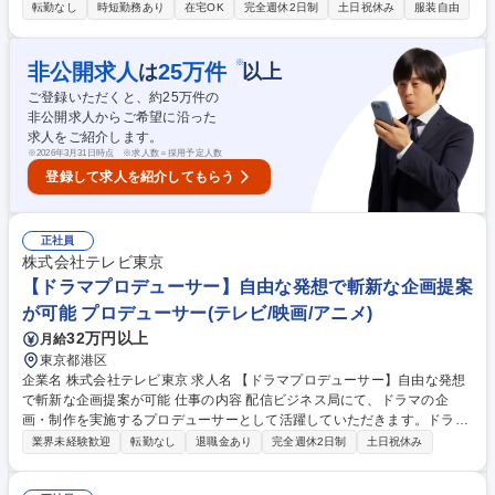
ます。 【詳細】データ入力・更新/受注・見積作成・納期調整/社内営業か
転勤なし
時短勤務あり
在宅OK
完全週休2日制
土日祝休み
服装自由
らの問い合わせ対応/マニュアル作成や売上データ等の資料作成/AIツール
(Microsoft Copilot、ChatGPT等)を活用したAIエージェント作成や問い合
わせ対応の業務改善 【働き方】TeamsやGmailを活用しています。障がい
※
非公開求人
25
万件
は
以上
配慮に関する面談や在宅勤務など、無理なく柔軟に働ける環境を整えてい
ご登録いただくと、約
25
万件の
ます。 募集職種 【障がい者採用/契約社員】内勤オペレーション(Microsoft
非公開求人からご希望に沿った
製品担当)・業務改善
求人をご紹介します。
※
2026年3月31日時点 ※求人数＝採用予定人数
登録して求人を紹介してもらう
正社員
株式会社テレビ東京
【ドラマプロデューサー】自由な発想で斬新な企画提案
が可能 プロデューサー(テレビ/映画/アニメ)
32万円以上
月給
東京都港区
企業名 株式会社テレビ東京 求人名 【ドラマプロデューサー】自由な発想
で斬新な企画提案が可能 仕事の内容 配信ビジネス局にて、ドラマの企
画・制作を実施するプロデューサーとして活躍していただきます。ドラマ
や映画のプロデュース経験などを活かし、テレビ局の新しいドラマ企画の
業界未経験歓迎
転勤なし
退職金あり
完全週休2日制
土日祝休み
提案に挑戦したい方を歓迎します！ 【仕事内容】ドラマの企画・制作を中
心としたお仕事になります。ドラマ制作の経験がある、即戦力を求めてい