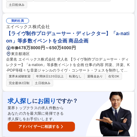
入できるようにする役割を担います。 ■インゲーム/アウトゲームテキスト
土日祝休み
のリライト ■キャラクターセリフ、ストーリー台本の作成 ■イベント、ク
エスト、シナリオテキスト制作 ■世界観・キャラクター設定を反映した文
章設計 ■企画・開発・L10N、LQAとの連携 ■テキスト修正および品質管理
契約社員
募集職種 【ストーリーライタ―】世界的ゲーム企業/東証プライム市場上
エイベックス株式会社
場
【ライヴ制作プロデューサー・ディレクター】「a-nati
on」等多数イベントを企画 商品企画
478万8000円～650万4000円
年俸
東京都港区
企業名 エイベックス株式会社 求人名 【ライヴ制作プロデューサー・ディ
レクター】「a-nation」等多数イベントを企画 仕事の内容 邦楽、洋楽、K
-POP等様々な音楽ジャンルのライヴ・コンサート・フェスを制作してい
る部署にて、ライヴ制作プロデューサー又はディレクターとして企画・制
業界未経験歓迎
年間休日120日以上
転勤なし
退職金あり
在宅OK
作業務をご担当。下記業務を経験に応じてお任せします。 【詳細】■ライ
完全週休2日制
土日祝休み
ヴ・コンサート・フェス等のプロデュース・制作進行業務全般 ■興行内容
の企画提案 ■予算管理 ・進行管理 ■スタッフ管理■アーティスト対応 ■終
演後の精算 ■社内事務業務 等 【魅力】グループとしてレーベル機能を併
求人探し
お困り
に
ですか？
せ持っており、アーティスト発掘をレーベルと一緒に手掛けることが可
業界トップクラスの求人件数から
能。協賛営業、チケット販売、FCなどの機能が社内にあり、同じ目線で
あなたの力を最大限に発揮できる
進めていけます。 募集職種 【ライヴ制作プロデューサー・ディレクタ
求人探しをお手伝いします。
ー】「a-nation」等多数イベントを企画
アドバイザーに相談する