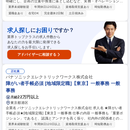
明確にし、企画の立案や推進に落とし込むなど、実務・オペレーションを
先導する立場としてご活躍いただきます。 【具体的な仕事内容】各種企
業界未経験歓迎
年間休日120日以上
資格取得支援あり
時短勤務あり
画・推進、各種資料作成などを中心としながら、担当領域における課題解
退職金あり
在宅OK
完全週休2日制
土日祝休み
決を先導いただきます。 【キャリアパス】将来的には主務（主任）クラス
として部門のリーダーとしてご活躍いただくことを期待しております。入
社後、まずは企画職評価ランクの頂点を目指し、キャリアアップに挑戦い
求人探し
お困り
に
ですか？
ただけるよう、日々の指導だけではなく各種研修もご用意しています。 募
業界トップクラスの求人件数から
集職種 ★障がい者手帳必須★[地域限定職]【東京】企画職
あなたの力を最大限に発揮できる
求人探しをお手伝いします。
アドバイザーに相談する
正社員
パナソニックエレクトリックワークス株式会社
障がい者手帳必須 [地域限定職]【東京】一般事務 一般
事務
22万円以上
月給
東京都港区
企業名 パナソニックエレクトリックワークス株式会社 求人名 ★障がい者
手帳必須★[地域限定職]【東京】一般事務 仕事の内容 一般事務も「重要ポ
ジション」であると、認識とアンテナを高く張り、社内外の関係者とのコ
ミュニケーションを密に取って各種業務推進いただきます。 【具体的な仕
業界未経験歓迎
年間休日120日以上
資格取得支援あり
時短勤務あり
事内容】 一般事務(庶務含む)全般をお任せします。 各種資料作成、各種会