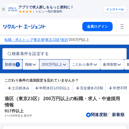
アプリで求人探しをもっと便利に！
インストール
レビュー高評価
無料
会員ログイン
/
/
/
/
転職・求人トップ
東京都
東京23区
港区
200万円以上
検索条件を設定する
勤務地
職種
200万円以上
こだわり条件
雇用形態
1
こだわり条件の追加設定を忘れていませんか？
土日祝休み
年間休日120日以上
完全週休2日制
学歴不問
港区（東京23区） 200万円以上の転職・求人・中途採用
情報
917
件以上
関連度順
新着順
1
〜
100
件目を表示中