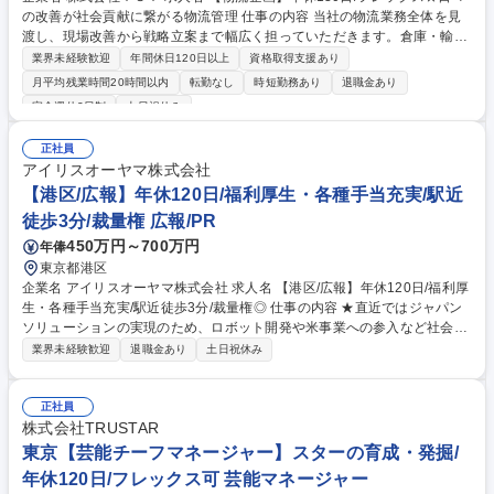
の改善が社会貢献に繋がる物流管理 仕事の内容 当社の物流業務全体を見
渡し、現場改善から戦略立案まで幅広く担っていただきます。倉庫・輸配
送・在庫管理の最適化を進めるため、データ分析で課題を見つけ出し、改
業界未経験歓迎
年間休日120日以上
資格取得支援あり
善策を実行に移すことがミッションです。 ・アパレル事業会社の物流管理
月平均残業時間20時間以内
転勤なし
時短勤務あり
退職金あり
全般 ・在庫管理、入出庫・輸配送業務の分析及び改善 ・データ分析に基
完全週休2日制
土日祝休み
づく課題抽出、改善策の提案実行 ・協力会社との折衝・調整、効率化推進
・物流システムの構築/改善/設計/導入 ・海外物流（保税園区を活用した物
正社員
流荷役）管理 募集職種 【物流企画】年休130日/フレックス★日々の改善
アイリスオーヤマ株式会社
が社会貢献に繋がる物流管理
【港区/広報】年休120日/福利厚生・各種手当充実/駅近
徒歩3分/裁量権 広報/PR
450万円～700万円
年俸
東京都港区
企業名 アイリスオーヤマ株式会社 求人名 【港区/広報】年休120日/福利厚
生・各種手当充実/駅近徒歩3分/裁量権◎ 仕事の内容 ★直近ではジャパン
ソリューションの実現のため、ロボット開発や米事業への参入など社会課
題の解決にも真摯に取り組んでいます。各種手当・福利厚生が充実してお
業界未経験歓迎
退職金あり
土日祝休み
り、年間休日が120日と働きやすい環境を整備★ 【業務】広報担当として
の業務をお任せします【具体的に】・企業活動におけるリスクの把握・分
析・対策立案 ・事故,不祥事,自然災害等の緊急時における社内外対応(危機
正社員
広報対応) ・報道機関とのリレーション構築、記者対応 ・各部門と連携し
株式会社TRUSTAR
た危機管理マニュアルの整備,運用 ・平時のリスク情報収集およびモニタ
東京【芸能チーフマネージャー】スターの育成・発掘/
リング、定期的なシナリオ訓練の実施 ・社内向け広報(従業員向けの情報
年休120日/フレックス可 芸能マネージャー
発信・教育)によるリスク意識向上、等 募集職種 【港区/広報】年休120日/