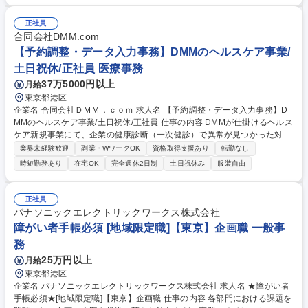
験でも安心して取り組めます。 ■客室清掃スタッフへの指示出し ■時間コ
ントロール＆人員配置 ■ホテルへの完了報告 ■収支確認 ■スタッフの育成
正社員
※1日あたりのスタッフ数は14名ほどです。 ※1つのホテルにつき、現場
合同会社DMM.com
責任者は1名が基本。大きいホテルの場合は、副責任者と2名で管理するこ
【予約調整・データ入力事務】DMMのヘルスケア事業/
ともあります。 募集職種 【品川】ホテル客室清掃の現場責任者/大和ハウ
土日祝休/正社員 医療事務
スグループ/転勤無/WEB面接可
37万5000円以上
月給
東京都港区
企業名 合同会社ＤＭＭ．ｃｏｍ 求人名 【予約調整・データ入力事務】D
MMのヘルスケア事業/土日祝休/正社員 仕事の内容 DMMが仕掛けるヘルス
ケア新規事業にて、企業の健康診断（一次健診）で異常が見つかった対象
者へ、詳細な検査（二次健診）の受診を促すアプローチや、受診に向けた
業界未経験歓迎
副業・WワークOK
資格取得支援あり
転勤なし
予約日程の調整、データ入力を担当します。 健康を守るため、未受診の方
時短勤務あり
在宅OK
完全週休2日制
土日祝休み
服装自由
へ電話やメールで必要性を伝え受診枠を調整する、社会貢献度の高い事務
職です。■対象者抽出：一次健診結果から対象者をリスト化■受診勧奨・調
整：未申込者へ理由をヒアリングし、受診枠の確保・日程調整や質問回答
正社員
（※医療機関との調整や請求業務はなし） ■データ入力：健診結果の回収
パナソニックエレクトリックワークス株式会社
と入力、行政提出書類の修正依頼■他部門連携：提携医療機関や社内医療
障がい者手帳必須 [地域限定職]【東京】企画職 一般事
チームへの連絡案内 募集職種 【予約調整・データ入力事務】DMMのヘル
務
スケア事業/土日祝休/正社員
25万円以上
月給
東京都港区
企業名 パナソニックエレクトリックワークス株式会社 求人名 ★障がい者
手帳必須★[地域限定職]【東京】企画職 仕事の内容 各部門における課題を