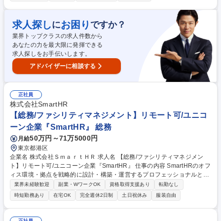
善活動、診断書標準化業務におけるマスタメンテナンス業務など標準化以
外の業務もご担当いただきます。 当該業務が未経験の方でも一通りの業務
を習得いただけるように、 入社後は研修カリキュラムに沿ってOJTを実施
求人探し
お困り
に
ですか？
していますのでご安心ください。 募集職種 【医療データメンテナンス業
業界トップクラスの求人件数から
務】医療データの標準化業務
あなたの力を最大限に発揮できる
求人探しをお手伝いします。
アドバイザーに相談する
正社員
株式会社SmartHR
【総務/ファシリティマネジメント】リモート可/ユニコ
ーン企業『SmartHR』 総務
50万円～71万5000円
月給
東京都港区
企業名 株式会社ＳｍａｒｔＨＲ 求人名 【総務/ファシリティマネジメン
ト】リモート可/ユニコーン企業『SmartHR』 仕事の内容 SmartHRのオフ
ィス環境・拠点を戦略的に設計・構築・運営するプロフェッショナルとし
て、組織の成長に対応したファシリティマネジメントを担当します。経営
業界未経験歓迎
副業・WワークOK
資格取得支援あり
転勤なし
をはじめとする社内外の関係者と連携しながら、 下記業務を担っていただ
時短勤務あり
在宅OK
完全週休2日制
土日祝休み
服装自由
きます。 ■オフィス戦略・コンセプト設計 ■拠点構築・オフィス環境の整
備や維持 ■ビルオーナー・外部パートナーとの交渉やコスト管理 ■データ
ドリブンなワークプレイス改善 募集職種 【総務/ファシリティマネジメン
正社員