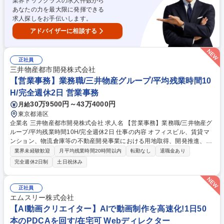
業界トップクラスの求人件数から
タレントと二人三脚で仕事を進め、タレントの魅力を最大限に引き出す役
あなたの力を最大限に発揮できる
割を担います。 募集職種 東京【グラビア担当マネージャー】スターの育
求人探しをお手伝いします。
成・発掘/年休120日/フレックス可
アドバイザーに相談する
正社員
三井物産都市開発株式会社
【営業事務】業務職/三井物産グループ/平均残業時間10
H/完全週休2日 営業事務
30万9500円～43万4000円
月給
東京都港区
企業名 三井物産都市開発株式会社 求人名 【営業事務】業務職/三井物産グ
ループ/平均残業時間10H/完全週休2日 仕事の内容 オフィスビル、賃貸マ
ンション、物流倉庫等の不動産開発事業における用地取得、開発推進、賃
貸運営、売却、仲介・活用提案等を行う営業部門において事務業務を担当
業界未経験歓迎
月平均残業時間20時間以内
転勤なし
退職金あり
いただきます。 【詳細】・契約書管理、契約書製本、捺印対応、ファイリ
完全週休2日制
土日祝休み
ング、登記簿取得、調書取得・支払業務（各種費用支払、支払管理、請
求・支払データ登録、取引先マスター申請対応）・予算作成及び予実管
理・各種稟議書、報告書作成業務・各種台帳管理、交際費・会議費支払報
正社員
告書作成及び月次管理・部内総務庶務全般 など※※配属先によっては上記
エムスリー株式会社
の他に担当頂く業務が発生する場合があります。 募集職種 【営業事務】
【AI動画クリエイター】AIで動画制作を高速化!1日50
業務職/三井物産グループ/平均残業時間10H/完全週休2日
本のPDCAを回す/在宅可 Webディレクター