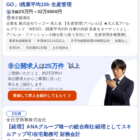
GO」/残業平均10h 生産管理
25万円～32万6000円
月給
東京都港区
企業名 株式会社ウィゴー 求人名 【生産管理(アパレル)】★大人気アパレ
ルブランド「WEGO」/残業平均10h 仕事の内容 若者をターゲットとし、
アパレル・ファッション小物を取り扱う当社にて、生産管理全般業務(工
場管理･指導/納期･品質管理等)をお任せいたします。 マストレンド商品
業界未経験歓迎
年間休日120日以上
月平均残業時間20時間以内
転勤なし
を、様々な生産戦略を通して安定した品質、低コストで供給出来る生産体
在宅OK
完全週休2日制
土日祝休み
制を構築する事が当ポジションのミッションとなります。工場管理は本社
にて電話やWEBでのやり取りがメインとなりますが、必要に応じて工場へ
行っていただくこともございます。業務全体として、対外的なコミュニケ
※
非公開求人
25
万件
は
以上
ーションが多いポジションです。 募集職種 【生産管理(アパレル)】★大人
ご登録いただくと、約
25
万件の
気アパレルブランド「WEGO」/残業平均10h
非公開求人からご希望に沿った
求人をご紹介します。
※
2026年3月31日時点 ※求人数＝採用予定人数
登録して求人を紹介してもらう
正社員
全日空商事株式会社
【経理】ANAグループ唯一の総合商社/経理としてスキ
ルアップ可/在宅勤務可 財務会計