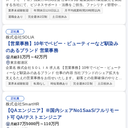
する当社にて、ビジネスサポート・法務をご担当。ファシリティ管理や社
内規定管理等の総務全般、契約書審査やコンプライアンス等の法務、これ
業界未経験歓迎
年間休日120日以上
月平均残業時間20時間以内
ら2つのグループを兼務し幅広く活躍します。 ■ファシリティ・備品設
退職金あり
完全週休2日制
土日祝休み
備・社用車・規定管理 ■社内行事運営・庶務業務 ■契約書管理・レビュ
ー・ドラフト作成 ■法務研修等の企画運営 ■コンプライアンス活動 ■顧問
弁護士との連携 【仕事の魅力】総務と法務の双方から会社の運営基盤を支
正社員
える重要な役割です。残業手当は全額支給で、フルフレックスやテレワー
株式会社SOLIA
ク制度も整っています。 募集職種 【東京/総務・法務スタッフ】フレック
【営業事務】10年でベビー・ビューティーなど馴染み
ス・リモート有／残業月5時間程度
のあるブランド 営業事務
31万円～42万円
月給
東京都港区
企業名 株式会社ＳＯＬＩＡ 求人名 【営業事務】10年でベビー・ビューテ
ィーなど馴染みのあるブランド 仕事の内容 当社ブランドのシェア拡大を
支えるたえの営業事務をお任せいたします。 顧客との在庫確保のやりとり
や資料作成などが主な業務になります。 ■受発注データの入力・管理 ■納
業界未経験歓迎
転勤なし
時短勤務あり
完全週休2日制
土日祝休み
期管理 ■各種書類の作成・送付 ■問い合わせ対応（電話・メール） ┗顧客
からの製品、価格、納期に関する質問への応対や、社内連携。 ■営業活動
に随伴する資料作成の補助※主要顧客は大手ドラッグストア、ショッピン
正社員
グモール、大手量販店などになります。 【変更の範囲】業務内容の変更範
株式会社SmartHR
囲：会社の定める業務 募集職種 【営業事務】10年でベビー・ビューティ
【QAエンジニア】※国内シェアNo1SaaS/フルリモー
ーなど馴染みのあるブランド
ト可 QA/テストエンジニア
37万5000円～110万円
月給