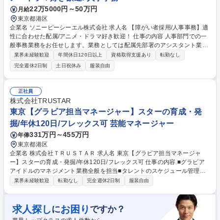
主導 募集職種 【表参道】品質管理■川久保玲の革新的デザイン/世界的ブ
22万5000円～50万円
月給
ランドにて作品を生む
東京都港区
企業名 ソニーピーシーエル株式会社 求人名 【障がい者採用/人事事務】適
性に合わせた配属/アニメ・ドラマ好き歓迎！ 仕事の内容 人事部門での一
般事務業務をお任せします。業務としては配属先部署のアシスタント業務
全般（人事関連の事務全般）がございます。 【具体的には】詳主に以下の
業界未経験歓迎
年間休日120日以上
資格取得支援あり
転勤なし
ような業務をお任せします。 ■人事部門：採用業務サポート、人事関連の
完全週休2日制
土日祝休み
服装自由
事務処理など ※面接内容を元に適性やご希望に応じ配属先を検討します。
入社後はしっかりと育成・フォローを行いますのでご安心ください。 募集
職種 【障がい者採用/人事事務】適性に合わせた配属/アニメ・ドラマ好き
正社員
歓迎！
株式会社TRUSTAR
東京【グラビア担当マネージャー】スターの育成・発
掘/年休120日/フレックス可 芸能マネージャー
331万円～455万円
年俸
東京都港区
企業名 株式会社ＴＲＵＳＴＡＲ 求人名 東京【グラビア担当マネージャ
ー】スターの育成・発掘/年休120日/フレックス可 仕事の内容 ■グラビア
アイドルのマネジメント業務全般を担当■タレントのスケジュール管理や
ファンクラブ運営、イベント企画まで幅広く携わる■タレントの魅力を最
業界未経験歓迎
転勤なし
完全週休2日制
服装自由
大限に引き出し、共に成長していくお仕事です。 担当タレントのスケジュ
ール管理、ファンクラブサイトの運営・更新、ファンイベントの企画・運
営などを行います。タレントの要望に応じてイベント内容を企画したり、
求人探し
お困り
に
ですか？
グッズ販売の企画・実施、ファンクラブ会員向けの情報発信なども担当。