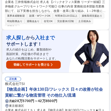
企業名 三井情報株式会社 求人名 【バックオフィス業務 リーダー候補】三
井物産グループ/リモートワーク可能◎ 仕事の内容 業務統括本部販売業務
部にて、以下実務を担当しながら、改善・改革に取り組み、1～2年後には
改善・改革を中心的に主導いただく想定です。 ＜1＞約定業務の実務担当
業界未経験歓迎
副業・WワークOK
年間休日120日以上
資格取得支援あり
■受注/出荷/売上請求業務の基幹システムへの登録、チェックおよび社内規
時短勤務あり
退職金あり
在宅OK
完全週休2日制
土日祝休み
定・会計処理に準じているかの確認 ■リーダー候補として、業務の標準
服装自由
化・効率化、業務シェアの促進にあたっての推進役、チーム運営 ＜2＞改
善・改革業務 ■AIや各種デジタルツールを活用した業務プロセスの見直し
求人探し
入社まで
から
と高度化 ■業務プロセスの内部統制の見直しや運用管理 募集職種 【バッ
クオフィス業務 リーダー候補】三井物産グループ/リモートワーク可能◎
サポートします！
求人の紹介をはじめ、書類添削や
面談対策、内定後の手続きまで
あなたの転職活動をサポートします。
登録してサポートを受ける
正社員
株式会社TSI
【物流企画】年休130日/フレックス 日々の改善が社会
貢献に繋がる物流管理 その他仕入/流通
28万5700円～42万8500円
月給
東京都港区
企業名 株式会社ＴＳＩ 求人名 【物流企画】年休130日/フレックス★日々