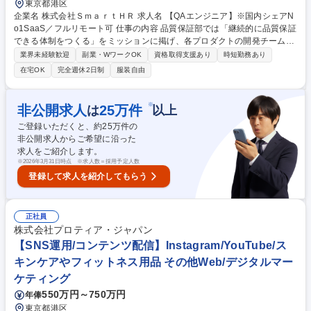
東京都港区
企業名 株式会社ＳｍａｒｔＨＲ 求人名 【QAエンジニア】※国内シェアN
o1SaaS／フルリモート可 仕事の内容 品質保証部では「継続的に品質保証
できる体制をつくる」をミッションに掲げ、各プロダクトの開発チーム自
らが品質保証できる体制づくりを推進しています。 プロダクト開発チーム
業界未経験歓迎
副業・WワークOK
資格取得支援あり
時短勤務あり
の状況に応じて以下のようなアプローチを行っています。 ■開発チームに
在宅OK
完全週休2日制
服装自由
参画しプロダクト開発体制を構築 ■開発チームの外から品質保証能力の獲
得支援 ■開発チームの品質保証がより楽になるための施策立案・実施 【従
事すべき業務の変更の範囲：会社の定める業務】 募集職種 【QAエンジニ
※
非公開求人
25
万件
は
以上
ア】※国内シェアNo1SaaS／フルリモート可
ご登録いただくと、約
25
万件の
非公開求人からご希望に沿った
求人をご紹介します。
※
2026年3月31日時点 ※求人数＝採用予定人数
登録して求人を紹介してもらう
正社員
株式会社プロティア・ジャパン
【SNS運用/コンテンツ配信】Instagram/YouTube/ス
キンケアやフィットネス用品 その他Web/デジタルマー
ケティング
550万円～750万円
年俸
東京都港区