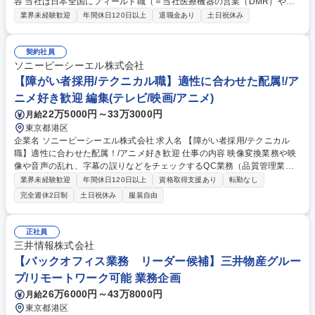
容 当社は日本全国にフィールド職（＝当社医療機器の営業（DMR）や、
保守点検・修理を行うフィールドサービスエンジニア等）を配置してお
業界未経験歓迎
年間休日120日以上
退職金あり
土日祝休み
り、日々のスムーズな運営を支え、効率的に働けるようサポートいただき
ます。 ■医療機器のスペアパーツ入出荷対応業務。物流業社（DHL）との
窓口業務■外注管理業務（定期点検実施確認、請求対応など）■フィールド
契約社員
職の作業着などの管理業務（アラマーク社との窓口）■フィールド職のモ
ソニーピーシーエル株式会社
バイル関連支援業務（cobasLink用ルータなどの管理）■フィールド職の e
【障がい者採用/テクニカル職】適性に合わせた配属!/ア
-learning のアサイン管理業務■社内向け Monthly Letter などの作成 募集
ニメ好き歓迎 編集(テレビ/映画/アニメ)
職種 【東京】フィールドサービスサポート（障がい者手帳をお持ちの方）
22万5000円～33万3000円
月給
在宅勤務◎
東京都港区
企業名 ソニーピーシーエル株式会社 求人名 【障がい者採用/テクニカル
職】適性に合わせた配属！/アニメ好き歓迎 仕事の内容 映像変換業務や映
像や音声の乱れ、字幕の誤りなどをチェックするQC業務（品質管理業
務）をお任せします※スキルの高い方は編集もお任せします。配属先やお
業界未経験歓迎
年間休日120日以上
資格取得支援あり
転勤なし
任せする業務は適性に合わせ検討させていただきます。 【具体的には】
完全週休2日制
土日祝休み
服装自由
（配属先によって業務内容は異なります）■QC業務：映像や音声に乱れが
ないか、字幕に誤りがないかなどをチェックする品質管理業務■映像変換
業務：各種映像データの変換作業■データチェック：各種データの確認作
正社員
業■その他、テクニカル職として映像制作をサポートする業務※適性やご
三井情報株式会社
希望に応じ配属先を検討します。入社後はしっかりと育成・フォローを行
【バックオフィス業務 リーダー候補】三井物産グルー
いますのでご安心ください。 募集職種 【障がい者採用/テクニカル職】適
プ/リモートワーク可能 業務企画
性に合わせた配属！/アニメ好き歓迎
26万6000円～43万8000円
月給
東京都港区