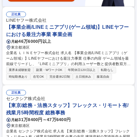
正社員
LINEヤフー株式会社
【事業企画/LINEミニアプリ(ゲーム領域)】LINEヤフー
における最注力事業 事業企画
46万6000円以上
月給
東京都港区
企業名 ＬＩＮＥヤフー株式会社 求人名 【事業企画/LINEミニアプリ（ゲ
ーム領域）】LINEヤフーにおける最注力事業 仕事の内容 ゲーム領域を最
前線でリードし、「LINEミニアプリ」の利用ユーザー数と提供者数双方の
最大化をするための事業企画およびその実行推進を担当します。具体的に
業界未経験歓迎
副業・WワークOK
年間休日120日以上
転勤なし
は、市場分析や仮説検証を通じて、ユーザーおよび ゲームパブリッシャー
時短勤務あり
在宅OK
完全週休2日制
土日祝休み
服装自由
など事業者に必要とされる機能や仕組みを企画し、実行計画の策定を主導
します。【詳細】■担当領域の中長期的な成長および収益性の向上に向け
た戦略の立案・企画・推進■PMF検証の推進および年間数百億規模のメガ
正社員
ヒット創出に向けたGTM・アライアンス戦略の策定■プロジェクトのKPI
センクシア株式会社
構築からグロースまで一気通貫で企画を実行■データの可視化や分析、調
【東京/総務・法務スタッフ】フレックス・リモート有/
査 等 募集職種 【事業企画/LINEミニアプリ（ゲーム領域）】LINEヤフー
残業月5時間程度 総務事務
における最注力事業
31万8400円～47万6400円
月給
東京都港区
企業名 センクシア株式会社 求人名 【東京/総務・法務スタッフ】フレック
ス・リモート有／残業月5時間程度 仕事の内容 建築資材の製造販売を展開