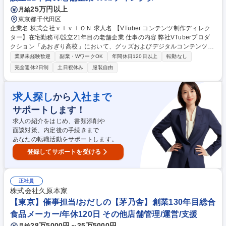
25万円以上
月給
東京都千代田区
企業名 株式会社ｖｉｖｉＯＮ 求人名 【VTuber コンテンツ制作ディレク
ター】在宅勤務可/設立21年目の老舗企業 仕事の内容 弊社VTuberプロダ
クション「あおぎり高校」において、グッズおよびデジタルコンテンツの
制作ディレクションをご担当いただきます。 【具体的には】 ■グッズ・デ
業界未経験歓迎
副業・WワークOK
年間休日120日以上
転勤なし
ジタルコンテンツの企画 ■販売におけるPR施策の立案と実行 ■クリエイテ
完全週休2日制
土日祝休み
服装自由
ィブの進行管理・監修 ■社内外関係者との各種調整 ■コンテンツのクオリ
ティコントロール 上記の業務に加えて、ご希望があればファンサイトの運
用とそれに伴う企画・制作ディレクションや、「あおぎり高校」プロジェ
求人探し
入社まで
から
クト全般の企画・制作といった業務に挑戦することも可能です。 募集職種
サポートします！
【VTuber コンテンツ制作ディレクター】在宅勤務可/設立21年目の老舗企
業
求人の紹介をはじめ、書類添削や
面談対策、内定後の手続きまで
あなたの転職活動をサポートします。
登録してサポートを受ける
正社員
株式会社久原本家
【東京】催事担当/おだしの【茅乃舎】創業130年目総合
食品メーカー/年休120日 その他店舗管理/運営/支援
28万5000円～35万5000円
月給