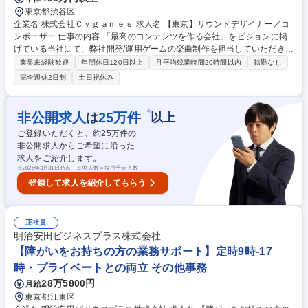
東京都渋谷区
企業名 株式会社Ｃｙｇａｍｅｓ 求人名 【東京】サウンドデザイナー／コ
ンポーザー 仕事の内容 「最高のコンテンツを作る会社」をビジョンに掲
げている当社にて、弊社開発/運用ゲームの楽曲制作を担当していただきま
す。社外への制作依頼や管理・ディレクション業務をお任せすることもご
業界未経験歓迎
年間休日120日以上
月平均残業時間20時間以内
転勤なし
ざいます。 【関連記事】・STAFF VOICE:『チャレンジできる環境のある
完全週休2日制
土日祝休み
会社。』 https://magazine.cygames.co.jp/staffvoice/7355 【歓迎】・オー
ケストラなどの生楽器音源の収録経験 【求める人物像】・ゲーム全般が好
きでやりこんでいる方・ゲームや映像における音楽全般に精通している
※
非公開求人
25
万件
は
以上
方・忍耐強く音楽作りの出来る方・自分の音楽性を持っている方 募集職種
ご登録いただくと、約
25
万件の
【東京】サウンドデザイナー／コンポーザー
非公開求人からご希望に沿った
求人をご紹介します。
※
2026年3月31日時点 ※求人数＝採用予定人数
登録して求人を紹介してもらう
正社員
明治安田ビジネスプラス株式会社
【障がいをお持ちの方の業務サポート】定時9時-17
時・プライベートとの両立 その他事務
28万5800円
月給
東京都江東区