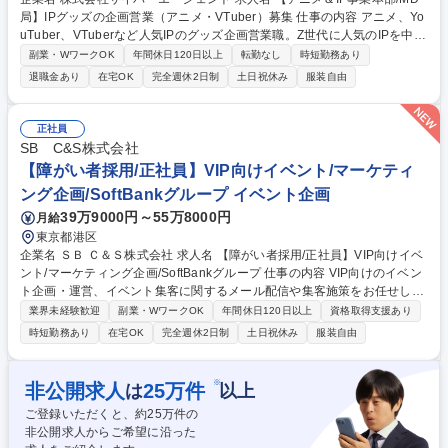
局】IPグッズの企画営業（アニメ・VTuber）募集 仕事の内容 アニメ、Yo
uTuber、VTuberなど人気IPのグッズ企画営業職。Z世代に人気のIPを中心
に、食玩、くじ、タイアップイベント、アパレルコラボまで、ファンのニ
副業・WワークOK
年間休日120日以上
転勤なし
時短勤務あり
ーズに応える商品の企画・開発をお任せします。 【具体的な業務】 IPを
退職金あり
在宅OK
完全週休2日制
土日祝休み
服装自由
活用した玩具菓子や雑貨をはじめとするグッズやイベントの開発・企画を
担当。 版元（IPホルダー）への営業やプロジェクトマネジメント、書き下
ろしイラストのディレクション、商品内容の決定、マーケティング、流通
正社員
戦略の立案、予算管理まで、幅広く裁量を持って推進していただきます。
SB C&S株式会社
募集職種 【アニメ＆IP事業本部/MD局】IPグッズの企画営業（アニメ・VT
【障がい者採用/正社員】VIP向けイベント/マーケティ
uber）募集
ング企画/SoftBankグループ イベント企画
39万9000円～55万8000円
月給
東京都港区
企業名 ＳＢ Ｃ＆Ｓ株式会社 求人名 【障がい者採用/正社員】VIP向けイベ
ント/マーケティング企画/SoftBankグループ 仕事の内容 VIP向けのイベン
ト企画・運営、イベント集客に関するメール配信や集客施策をお任せしま
す。ツール・顧客の関心データ・コンテンツを活用しながら、法人流通事
業界未経験歓迎
副業・WワークOK
年間休日120日以上
資格取得支援あり
業全体のデジタルマーケティングを支援する組織です。 ■社内外の各種イ
時短勤務あり
在宅OK
完全週休2日制
土日祝休み
服装自由
ベントの企画・運営サポート ■VIPイベントの進行管理 ■イベント当日の運
営・調整※要相談 リスト作成・受付整理 ■関係各所とのコミュニケーショ
ン ※イベント事例：多くの経営層をお招きする大型カンファレンス（年数
※
非公開求人
25
万件
は
以上
回実施）など ※デジタルマーケティングの業務経験もしくは知識ある方
ご登録いただくと、約
25
万件の
は、デジタルツールをを利用しながら、サイト作成やメール配信、キャン
非公開求人からご希望に沿った
ペーンの案内など 募集職種 【障がい者採用/正社員】VIP向けイベント/マ