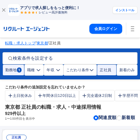
アプリで求人探しをもっと便利に！
インストール
レビュー高評価
無料
会員ログイン
/
/
転職・求人トップ
東京都
正社員
検索条件を設定する
勤務地
職種
年収
こだわり条件
正社員
新着のみ
1
こだわり条件の追加設定を忘れていませんか？
土日祝休み
年間休日120日以上
完全週休2日制
学歴不問
東京都 正社員の転職・求人・中途採用情報
929
件以上
関連度順
新着順
1
〜
100
件目を表示中
正社員