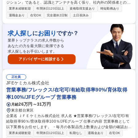
ジション」であると、認識とアンテナを高く張り、社内外の関係者とのコ
ミュニケーションを密に取って各種業務推進いただきます。 【具体的な仕
業界未経験歓迎
年間休日120日以上
資格取得支援あり
時短勤務あり
事内容】 一般事務(庶務含む)全般をお任せします。 各種資料作成、各種会
退職金あり
在宅OK
完全週休2日制
土日祝休み
議(WEB含む)の実施調整と当日設営および運営、備品発注、伝票処理、自
部門の予算管理、電話応対等、幅広い業務をご担当いただきます。 募集職
種 ★障がい者手帳必須★[地域限定職]【東京】一般事務
求人探し
お困り
に
ですか？
業界トップクラスの求人件数から
あなたの力を最大限に発揮できる
求人探しをお手伝いします。
アドバイザーに相談する
正社員
JFEケミカル株式会社
営業事務/フレックス/在宅可/有給取得率90%/育休取得
率100%/JFEグループ 営業事務
26万円～31万円
月給
東京都台東区
企業名 ＪＦＥケミカル株式会社 求人名 ★営業事務/フレックス/在宅可/有
給取得率90％/育休取得率100％/JFEグループ 仕事の内容 営業事務として
以下業務をお任せします。 ・毎月の各製品売上数量および金額の確認およ
び集計業務 （営業システムへの各種登録、入力、内容確認） ・経費申請
業界未経験歓迎
年間休日120日以上
転勤なし
退職金あり
在宅OK