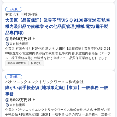
レクション業務まで一貫して担当することが可能です。 【担当タイトル】
具体的なタイトル名はリリース前のため非公開/選考時に概要をご説明させ
ていただきます。【業務内容】■版権作品のキャラクターイラスト似合わ
正社員
せ■アートディレクション■デジタルでのイラスト制作業務（Photoshop/C
有限会社川村製作所
LIP STUDIO PAINT）■外注イラストのクオリティコントロール【特徴】リ
大田区【品質保証】業界不問/JIS Q 9100審査対応/航空
リース前は1タイトルを専任で担当・その後は他タイトルの制作およびデ
機内装部品で依頼増 その他品質管理(機械/電気/電子製
ィレクション支援も携わることが可能です。 募集職種 【2Dキャラクター
品専門職)
イラストレーター】コナミグループ/制作～ディレクション担当
39万円以上
月給
東京都大田区
企業名 有限会社川村製作所 求人名 大田区【品質保証】業界不問/JIS Q 91
00審査対応/航空機内装部品で依頼増 仕事の内容 航空機内装部品（テーブ
ル・椅子骨組み等）の製造を行う当社にて、品質保証業務をお任せしま
す。年1回のJIS Q 9100審査対応や顧客監査対応を中心に、社内の品質管
業界未経験歓迎
転勤なし
理体制の整備を主導していただきます。 ■航空機宇宙防衛品質マネジメン
トシステム（JIS Q 9100）の審査対応（年1回） ■品質マニュアル、手順
書、関連文書の整備・改訂管理 ■顧客監査対応および、不具合発生時の是
正社員
正・予防処置（CAPA）の推進 ■データ整理、外部委託先の品質管理 ■品
パナソニックエレクトリックワークス株式会社
質保証業務を優先とし、状況によっては検査員業務も兼任いただきます。
障がい者手帳必須 [地域限定職]【東京】一般事務 一般
ノギス、マイクロメーターでの検査を主に実施し、使用経験があれば三次
事務
元測定機を中心にお任せします。 募集職種 大田区【品質保証】業界不問/J
22万円以上
月給
IS Q 9100審査対応/航空機内装部品で依頼増
東京都港区
企業名 パナソニックエレクトリックワークス株式会社 求人名 ★障がい者
手帳必須★[地域限定職]【東京】一般事務 仕事の内容 一般事務も「重要ポ