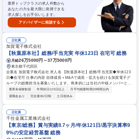
業界トップクラスの求人件数から
出,改善テーマの設定･推進 ■協力工場を含む生産拠点の現場力向上,ガバナ
あなたの力を最大限に発揮できる
ンス強化,改善指導 募集職種 ■【生産技術(冷凍惣菜領域)】新規技術導入や
求人探しをお手伝いします。
グローバルスコープでの業務可能
アドバイザーに相談する
正社員
加賀電子株式会社
【秋葉原本社】総務/手当充実 年休123日 在宅可 総務
26万5000円～37万5000円
月給
東京都千代田区
企業名 加賀電子株式会社 求人名 【秋葉原本社】総務/手当充実◆年休123
日◆在宅可 仕事の内容 自律成長＋M&Aで成長・拡大を続ける加賀電子グ
ループの総務担当を募集いたします。将来的には当社の中核メンバーとし
て活躍を期待しております。 【詳細】ご経験に合わせて下記いずれかの業
業界未経験歓迎
年間休日120日以上
月平均残業時間20時間以内
務をお任せします。 ■資産管理（携帯、社用車）■備品管理 ■社内行事の企
退職金あり
完全週休2日制
土日祝休み
画・運営（株式関連、ゴルフコンペ等）■文書管理など 上記以外にも過去
のご経験に合わせて業務をアサインいたします。 活躍次第でスキルアップ
のために様々な業務をお任せいたします。 募集職種 【秋葉原本社】総務/
正社員
手当充実◆年休123日◆在宅可
千住金属工業株式会社
【東京/総務】賞与実績8.7ヶ月/年休121日/黒字決算率9
9%の安定経営基盤 総務