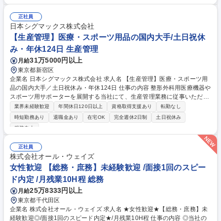
等■研修企画・運営：階層別研修、新入社員研修、選抜型研修、オンボー
ディング施策の運用等■人事評価制度の運営：タレントマネジメントシス
正社員
テムの運用、昇格試験等の運営■社内規程整備・改定■キャリアパス：運用
日本シグマックス株式会社
業務を中心に経験を積み、将来的には人事部や経営管理部等への異動を通
【生産管理】医療・スポーツ用品の国内大手/土日祝休
じて中核人材としての活躍を期待しています。 募集職種 【人事メンバ
み・年休124日 生産管理
ー】雪印メグミルクグループ/年休125日/フレックス制/福利厚生◎
31万5000円以上
月給
東京都新宿区
企業名 日本シグマックス株式会社 求人名 【生産管理】医療・スポーツ用
品の国内大手／土日祝休み・年休124日 仕事の内容 整形外科用医療機器や
スポーツ用サポーターを展開する当社にて、生産管理業務に従事いただき
ます。製品の品質確保や効率的な生産体制の構築～製品供給の安定化まで
業界未経験歓迎
年間休日120日以上
資格取得支援あり
転勤なし
を幅広く担当。 ■外注生産先の生産・品質・資産管理 ■製品の安全性確保
時短勤務あり
退職金あり
在宅OK
完全週休2日制
土日祝休み
と品質管理体制の構築 ■原価計算およびコストコントロール全般 ■効率的
服装自由
な生産スケジュールの策定と運用 【仕事の魅力】医療やスポーツの現場を
支える製品の「司令塔」として、モノづくりの根幹に深く携われます。裁
正社員
量を持って生産現場の改善を主導できる環境です。 募集職種 【生産管
株式会社オール・ウェイズ
理】医療・スポーツ用品の国内大手／土日祝休み・年休124日
女性歓迎 【総務・庶務】未経験歓迎 /面接1回のスピー
ド内定 /月残業10H程 総務
25万8333円以上
月給
東京都千代田区
企業名 株式会社オール・ウェイズ 求人名 ★女性歓迎★【総務・庶務】未
経験歓迎◎/面接1回のスピード内定★/月残業10H程 仕事の内容 ◎当社の