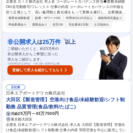
企業名 ＤＩＣ株式会社 求人名 コーポレートガバナンス担当◆業務未経験
OK/在宅勤務可/フレックス 仕事の内容 コーポレートガバナンスの中核を
担う立場として、高い倫理観と責任感をもって業務を遂行し、企業価値の
向上および経営基盤の強化に寄与していただきます。 【具体的には】■株
業界未経験歓迎
副業・WワークOK
年間休日120日以上
資格取得支援あり
主総会、取締役会、稟議等の事務局業務■ガバナンス関係の規程、制度等
時短勤務あり
退職金あり
在宅OK
完全週休2日制
土日祝休み
の設計、運用、維持管理 《魅力》企業経営の根幹であるコーポレートガバ
ナンスの中核を担う役割です。単なる事務運営にとどまらず、会社の意思
決定プロセスに深く関与し、経営を支える重要な役割を担います。経営層
※
非公開求人
25
万件
は
以上
に近い立場で意思決定プロセスに関与し、ガバナンス領域での専門性を身
ご登録いただくと、約
25
万件の
に付けることができます。 募集職種 コーポレートガバナンス担当◆業務
非公開求人からご希望に沿った
未経験OK/在宅勤務可/フレックス
求人をご紹介します。
※
2026年3月31日時点 ※求人数＝採用予定人数
登録して求人を紹介してもらう
正社員
日本エアポートデリカ株式会社
大田区【製造管理】空港向け食品/未経験歓迎/シフト制
勤務 品質管理(食品/飲料/たばこ)
25万円～43万7500円
月給
東京都大田区
企業名 日本エアポートデリカ株式会社 求人名 大田区【製造管理】空港向
け食品/未経験歓迎/シフト制勤務 仕事の内容 羽田空港を中心に販売してい