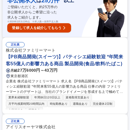
非公開求人
25
万件
は
以上
せ、お客様要望への対応業務 ・請求書等の事務処理業務 ・稼動・売上管
ご登録いただくと、約
25
万件の
理、客室対応、安全管理等の業務 募集職種 【日本橋・八丁堀・茅場町】
非公開求人からご希望に沿った
[総合職]ホテルフロント/フロントリーダー
求人をご紹介します。
※
2026年3月31日時点 ※求人数＝採用予定人数
登録して求人を紹介してもらう
正社員
株式会社ファミリーマート
【PB商品開発(スイーツ)】パティシエ経験歓迎 *年間来
客55億人の影響力ある商品 製品開発(食品/飲料/たばこ)
27万6000円～43万円
月給
東京都港区
企業名 株式会社ファミリーマート 求人名 【PB商品開発(スイーツ)】パテ
ィシエ経験歓迎 *年間来客55億人の影響力ある商品 仕事の内容 ファミリ
ーマートのデザートは、当社のブランドイメージを形成する上で極めて重
要なカテゴリーです。あなたの生み出す商品が、お客様の心を動かし、コ
業界未経験歓迎
年間休日120日以上
資格取得支援あり
ンビニスイーツの常識を変える力となります。 【業務概要･やりがい】 商
月平均残業時間20時間以内
時短勤務あり
退職金あり
完全週休2日制
品MD(デザート)の役割は、お客様の日常にちょっとした楽しみをお届け
土日祝休み
服装自由
し、事業の成長を支えていくことです。特にパティシエ経験をお持ちの方
は、その技術とアイデアを存分に発揮していただけます。 【具体的には】
正社員
■新商品の企画･開発 ■商品化プロセスの推進 ■販売計画の立案 募集職種
アイリスオーヤマ株式会社
【PB商品開発(スイーツ)】パティシエ経験歓迎 *年間来客55億人の影響力