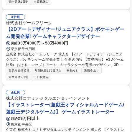
および確認・集計 ・顧客・取引先とのコミュニケーション：電話、メール
完全週休2日制
土日祝休み
等での定型サービスに関わる問い合せ対応（例；請求書等） ・受発注業務
／請求書発行業務、支払確認等 ・（場合により）製品在庫管理、生産バラ
ンスの確認 ・総務業務（備品管理、オフィスや施設管理、通信文書管理な
正社員
ど） 募集職種 ★営業事務/フレックス/在宅可/有給取得率90％/育休取得率
株式会社ゲームフリーク
100％/JFEグループ
【2Dアートデザイナー/ジュニアクラス】ポケモンゲー
ム開発企業! ゲームキャラクターデザイナー
33万4000円～58万4000円
月給
東京都千代田区
企業名 株式会社ゲームフリーク 求人名 【2Dアートデザイナー/ジュニア
クラス】ポケモンゲーム開発企業！ 仕事の内容 【業務内容】 ■3Dゲーム
開発におけるコンセプトアート、キャラクターや背景のデザイン、3Dモ
デルを制作するための設定画の制作等。 【支給実績に基づく開発部モデル
業界未経験歓迎
年間休日120日以上
転勤なし
退職金あり
年収】 ＜ディレクター＞ ～約2,300万円 ＜セクションディレクター＞ ～
完全週休2日制
土日祝休み
約1,800万円 ・30代半ば：1,800万円 ・30代前半：1,500万円 募集職種
【2Dアートデザイナー/ジュニアクラス】ポケモンゲーム開発企業！
正社員
株式会社コナミデジタルエンタテインメント
【イラストレーター(遊戯王オフィシャルカードゲーム/
遊戯王デジタルゲーム)】 ゲームイラストレーター
29万円以上
月給
東京都中央区
企業名 株式会社コナミデジタルエンタテインメント 求人名 【イラストレ