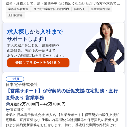
総務・庶務として、以下業務を中心に幅広く担当いただける方を求めてい
ます。 【詳細】■備品の購入■契約書の発送■郵便物管理■ファイリングや
業界未経験歓迎
月平均残業時間20時間以内
転勤なし
完全週休2日制
契約書の整理 【当社について】CAD派遣のパイオニア的企業です。少数
土日祝休み
精鋭で、大手ゼネコン、有名建築物を手掛けている設計事務所、インテリ
ア デザイン事務所など、クライアント様との取引が年々増加しています。
2008年にはデザイナーズオフィスに移転し、居心地の良い就業環境で
求人探し
入社まで
から
す。完全週休2日制で働きやすい環境も整っています。 募集職種 ★女性歓
サポートします！
迎★【総務・庶務】未経験歓迎◎/面接1回のスピード内定★/月残業10H程
求人の紹介をはじめ、書類添削や
面談対策、内定後の手続きまで
あなたの転職活動をサポートします。
登録してサポートを受ける
正社員
日本電子株式会社
【営業サポート】保守契約の販促支援/在宅勤務・直行
直帰あり 営業事務
22万7000円～42万7000円
月給
東京都立川市
企業名 日本電子株式会社 求人名 【営業サポート】保守契約の販促支援/在
宅勤務・直行直帰あり 仕事の内容 理化学計測機器の保守契約の販促支援
および契約更新業務をお任せします。特に、基礎研究機関や部門向けに保