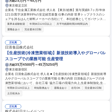
25万円～45万円
月給
東京都足立区
企業名 千住金属工業株式会社 求人名 【東京/総務】賞与実績8.7ヶ月/年休
121日/黒字決算率99%の安定経営基盤 仕事の内容 世界トップクラスのシ
ェアを誇るはんだ材料メーカーの当社にて、本社総務としてガバナンス強
化、法令対応、各拠点統制などの業務全般を担当いただきます。 ■社内規
業界未経験歓迎
年間休日120日以上
月平均残業時間20時間以内
程の作成・改定 ■マニュアル整備 ■安全衛生委員会の運営・健康診断管理
退職金あり
完全週休2日制
■就業規則の更新・法令対応 ■社員の行動規範整備 ■各拠点総務部門の統制
支援 【仕事の魅力】賞与実績8ヶ月など利益を社員へ還元。全社的な働き
やすさを支える制度設計に携わり、組織強化に貢献できる環境です。 募集
正社員
職種 【東京/総務】賞与実績8.7ヶ月/年休121日/黒字決算率99%の安定経
日清食品株式会社
営基盤
【生産技術(冷凍惣菜領域)】新規技術導入やグローバル
スコープでの業務可能 生産管理
35万4500円～45万5250円
月給
東京都新宿区
企業名 日清食品株式会社 求人名 ■【生産技術(冷凍惣菜領域)】新規技術導
入やグローバルスコープでの業務可能 仕事の内容 日清食品グループの冷
凍惣菜領域において、自社工場･協力工場の現場力向上,生産体制強化,生産
技術高度化,総菜製造の生産工程の導入や高度な工場経営を責任者候補の立
年間休日120日以上
時短勤務あり
退職金あり
在宅OK
完全週休2日制
場から推進いただくことを期待します。 【具体的には】■低温工場の本社
土日祝休み
生産管理 ■低温工場の作業平準の立案～更新 ■自社工場･協力工場を含めた
安全･品質面の指導,管理,運用提案･実装 ■新製品等のライン選定,設備投資
案の立案･実行 ■将来の生産体制の検討,事業会社への提案,生産体制構築 ■
正社員
自社工場における工場人材の育成 ■各工場･事業会社との連携による課題
株式会社日テレイベンツ