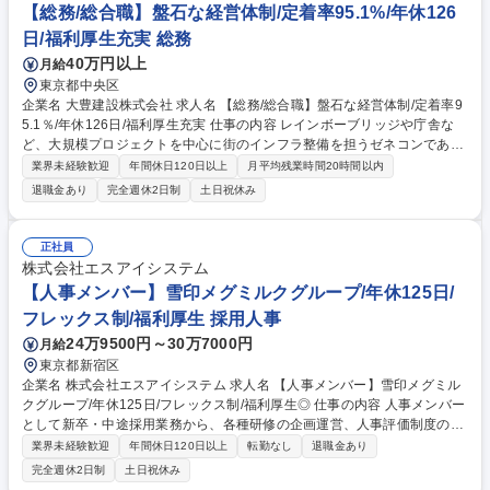
【総務/総合職】盤石な経営体制/定着率95.1%/年休126
日/福利厚生充実 総務
40万円以上
月給
東京都中央区
企業名 大豊建設株式会社 求人名 【総務/総合職】盤石な経営体制/定着率9
5.1％/年休126日/福利厚生充実 仕事の内容 レインボーブリッジや庁舎な
ど、大規模プロジェクトを中心に街のインフラ整備を担うゼネコンである
当社にて、総合職として総務を中心としたバックオフィスを担当いただく
業界未経験歓迎
年間休日120日以上
月平均残業時間20時間以内
方を募集します。 【詳細】■社宅管理 ■固定資産（事務所、車両）管理 ■
退職金あり
完全週休2日制
土日祝休み
安全衛生に関する業務 ■株主総会、取締役会の運営など■労務管理（勤怠
管理、社保手続きなど） 等 ★効率的な業務推進が可能です。社内の各拠
点とも連携しながら、バックオフィスから組織を支える中核としてご活躍
正社員
いただきます ★将来的には管理部門全体を支える人材としてご活躍いただ
株式会社エスアイシステム
くことを期待しています。 募集職種 【総務/総合職】盤石な経営体制/定着
【人事メンバー】雪印メグミルクグループ/年休125日/
率95.1％/年休126日/福利厚生充実
フレックス制/福利厚生 採用人事
24万9500円～30万7000円
月給
東京都新宿区
企業名 株式会社エスアイシステム 求人名 【人事メンバー】雪印メグミル
クグループ/年休125日/フレックス制/福利厚生◎ 仕事の内容 人事メンバー
として新卒・中途採用業務から、各種研修の企画運営、人事評価制度の運
用やタレントマネジメントシステムの管理、社内規程の整備や改定まで、
業界未経験歓迎
年間休日120日以上
転勤なし
退職金あり
幅広い人事業務を総合的にご担当頂くポジションです。 ■採用業務：新
完全週休2日制
土日祝休み
卒・中途を中心とした母集団形成、面接対応、内定者フォロー、雇用管理