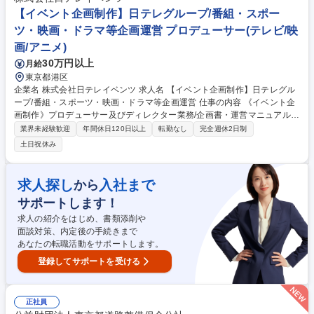
抽出,改善テーマの設定･推進 ■協力工場を含む生産拠点の現場力向上,ガバ
【イベント企画制作】日テレグループ/番組・スポー
ナンス強化,改善指導 募集職種 ■【生産技術(冷凍惣菜領域)】新規技術導入
ツ・映画・ドラマ等企画運営 プロデューサー(テレビ/映
やグローバルスコープでの業務可能
画/アニメ)
30万円以上
月給
東京都港区
企業名 株式会社日テレイベンツ 求人名 【イベント企画制作】日テレグル
ープ/番組・スポーツ・映画・ドラマ等企画運営 仕事の内容 《イベント企
画制作》プロデューサー及びディレクター業務/企画書・運営マニュアル・
進行台本等の作成業務、会場手配、スケジュール進行管理、クライアン
業界未経験歓迎
年間休日120日以上
転勤なし
完全週休2日制
ト・協力会社との折衝、本番運営、予算収支管理、 新規事業開発等イベン
土日祝休み
トに係るあらゆる業務。 【魅力】展覧会、スポーツイベント、PRイベン
ト、エコイベント、展示会、各種式典など、幅広い分野のイベントに携わ
れます！様々な現場を経験し、スキル次第ではすぐに担当をお任せするこ
求人探し
入社まで
から
ともあります。 募集職種 【イベント企画制作】日テレグループ/番組・ス
サポートします！
ポーツ・映画・ドラマ等企画運営
求人の紹介をはじめ、書類添削や
面談対策、内定後の手続きまで
あなたの転職活動をサポートします。
登録してサポートを受ける
正社員