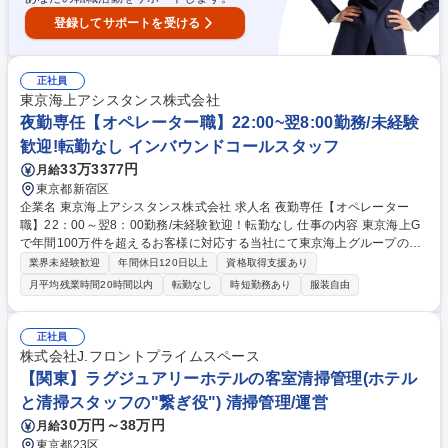
登録してサポートを受ける
正社員
東京海上アシスタンス株式会社
夜勤専任【オペレーター職】22:00~翌8:00勤務/未経験
歓迎!転勤なし インバウンドコールスタッフ
33万3377円
月給
東京都新宿区
企業名 東京海上アシスタンス株式会社 求人名 夜勤専任【オペレーター
職】22：00～翌8：00勤務/未経験歓迎！転勤なし 仕事の内容 東京海上G
で年間100万件を超えるお客様に対応する当社にて東京海上グループの自
動車保険加入者からの車に関するトラブル（自動車事故や故障等）のお電
業界未経験歓迎
年間休日120日以上
資格取得支援あり
話に対応していただきます。 【詳細】自動車の故障や事故に遭われたお客
月平均残業時間20時間以内
転勤なし
時短勤務あり
服装自由
様からお電話を受け、サービスの手配に必要な情報の収集を行います。ト
ークマニュアルに沿って状況を詳細にヒアリングを行っていただきます。
情報が揃い次第、ヒアリング内容を専用のシステムに入力し専門部署が修
正社員
理サービス・レッカー・レンタカーなどを手配します。★突然のトラブル
株式会社J.フロントプライムスペース
で不安に思われているお客様に対し、丁寧な対応と安心をお届けします！
【関東】ラグジュアリーホテルの客室清掃管理(ホテル
募集職種 夜勤専任【オペレーター職】22：00～翌8：00勤務/未経験歓
と清掃スタッフの"繋ぎ役") 清掃管理/運営
迎！転勤なし
30万円～38万円
月給
東京都23区