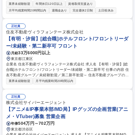
守契約の販促支援、契約更新手続きのご案内、契約更新業務の社内処理な
業界未経験歓迎
年間休日120日以上
資格取得支援あり
どを行います。 【職務詳細】■保守契約の提案活動(お客様や代理店からの
月平均残業時間20時間以内
退職金あり
完全週休2日制
土日祝休み
問い合わせに対し、国内各支店のサービスエンジニアと協力しながら、W
ebやメール、必要に応じて訪問などで保守契約の提案・見積作成・提出・
契約手続きを行う)■保守契約の更新業務(既存の保守契約先に対し、更新案
正社員
内の送付、見積作成・提出、価格交渉対応、契約手続きを行う) ■保守契約
住友不動産ヴィラフォンテーヌ株式会社
受注計画の進捗管理、課題分析、販促施策の検討 等 募集職種 【営業サポ
【有明・汐留】[総合職]ホテルフロント/フロントリーダ
ート】保守契約の販促支援/在宅勤務・直行直帰あり
ー/未経験・第二新卒可 フロント
33万6000円以上
月給
東京都江東区
企業名 住友不動産ヴィラフォンテーヌ株式会社 求人名 【有明・汐留】[総
合職]ホテルフロント/フロントリーダー/未経験・第二新卒可 仕事の内容 住
友不動産グループ／未経験歓迎／第二新卒歓迎～ 住友不動産グループの当
社でホテルフロント業務をお任せします。適性に応じてフロント一般職ま
業界未経験歓迎
月平均残業時間20時間以内
たはフロントリーダーをお任せいたします。 フロント接客・予約・問い合
わせ対応および付帯業務/観光案内/安全管理等ホテル運営業務全般をお任
せします。 ・チェックイン・チェックアウト対応業務 ・予約受付、問い
正社員
合わせ、お客様要望への対応業務 ・請求書等の事務処理業務 ・稼動・売
株式会社サイバーエージェント
上管理、客室対応、安全管理等の業務 募集職種 【有明・汐留】[総合職]ホ
【アニメ&IP事業本部/MD局】IPグッズの企画営業(アニ
テルフロント/フロントリーダー/未経験・第二新卒可
メ・VTuber)募集 営業企画
504万円～702万円
年俸
東京都渋谷区
企業名 株式会社サイバーエージェント 求人名 【アニメ＆IP事業本部/MD