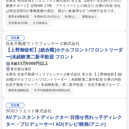
企業名 明治安田ビジネスプラス株式会社 求人名 【障がいをお持ちの方の
業務サポート】定時9時-17時・プライベートとの両立◎ 仕事の内容 当社
は明治安田Gの事務業務の受託・障がい者雇用を行う特例子会社です。事
務作業の直接的サポートではなく、メンバーが効率的に業務を進めるため
業界未経験歓迎
年間休日120日以上
転勤なし
退職金あり
のマネジメントをお任せします。メンバー約310名に対して、トレ ーナー
完全週休2日制
土日祝休み
は約60名在籍。複数のトレーナーでチームを組んで対応するため、一人で
抱え込む状況が発生しない組織作りをしています。 【詳細】■メンバーの
適性等を基に業務の割り振り/創出/切り出し■質問対応・マニュアル作成■
正社員
定期面談■業務量集計など◎メンバーは軽度障がい(精神、知的)の方が中心
住友不動産ヴィラフォンテーヌ株式会社
で、基本的に「働く力」のある方を面接で判断し採用しているため、トラ
【上野御徒町】[総合職]ホテルフロント/フロントリーダ
ブル対応等は多くありません◎※変更の範囲:当社業務全般 募集職種 【障
ー|未経験第二新卒歓迎 フロント
がいをお持ちの方の業務サポート】定時9時-17時・プライベートとの両立
◎
33万6000円以上
月給
東京都台東区
企業名 住友不動産ヴィラフォンテーヌ株式会社 求人名 【上野御徒町】[総
合職]ホテルフロント/フロントリーダー｜未経験第二新卒歓迎 仕事の内容
住友不動産グループ／未経験歓迎／第二新卒歓迎～ 住友不動産グループの
当社でホテルフロント業務をお任せします。適性に応じてフロント一般職
業界未経験歓迎
月平均残業時間20時間以内
またはフロントリーダーをお任せいたします。 フロント接客・予約・問い
合わせ対応および付帯業務/観光案内/安全管理等ホテル運営業務全般をお
任せします。 ・チェックイン・チェックアウト対応業務 ・予約受付、問
正社員
い合わせ、お客様要望への対応業務 ・請求書等の事務処理業務 ・稼動・
SODクリエイト株式会社
売上管理、客室対応、安全管理等の業務 募集職種 【上野御徒町】[総合職]
AVアシスタントディレクター:目指せ売れっ子ディレク
ホテルフロント/フロントリーダー｜未経験第二新卒歓迎
ター・プロデューサー! AD(テレビ/映画/アニメ)