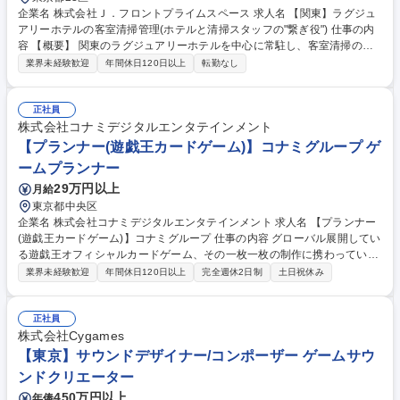
企業名 株式会社Ｊ．フロントプライムスペース 求人名 【関東】ラグジュ
アリーホテルの客室清掃管理(ホテルと清掃スタッフの"繋ぎ役") 仕事の内
容 【概要】 関東のラグジュアリーホテルを中心に常駐し、客室清掃の管
理業務全般を担当いたします。ホテルと清掃スタッフの繋ぎ役として、清
業界未経験歓迎
年間休日120日以上
転勤なし
潔な空間を保ち、品質の維持、向上を目指します。 【詳細】 ■客室清掃の
品質管理 ■ホテル側との打ち合わせ ■清掃スタッフを雇用する協力会社と
の打合せ（スタッフ数の検討、清掃道具の調達・補充、トラブル共有 ほ
正社員
か）■清掃スタッフのマネジメント（勤怠や教育、モチベーションなど）
株式会社コナミデジタルエンタテインメント
■清掃オペレーションの管理・改善 ■マニュアル作成（動画、紙資料な
【プランナー(遊戯王カードゲーム)】コナミグループ ゲ
ど） 募集職種 【関東】ラグジュアリーホテルの客室清掃管理(ホテルと清
ームプランナー
掃スタッフの"繋ぎ役")
29万円以上
月給
東京都中央区
企業名 株式会社コナミデジタルエンタテインメント 求人名 【プランナー
(遊戯王カードゲーム)】コナミグループ 仕事の内容 グローバル展開してい
る遊戯王オフィシャルカードゲーム、その一枚一枚の制作に携わっていた
だきます。 個別のカードの制作の他、テーマとしてのカード制作、各カー
業界未経験歓迎
年間休日120日以上
完全週休2日制
土日祝休み
ドの効果の検証・調整、ルールの整備など、主にゲーム性に関わる部分の
業務を行います。アイデア一つで世界中のユーザーを笑顔にしていきまし
ょう！ ※業務内容の変更範囲：当社業務全般 募集職種 【プランナー(遊戯
正社員
王カードゲーム)】コナミグループ
株式会社Cygames
【東京】サウンドデザイナー/コンポーザー ゲームサウ
ンドクリエーター
450万円以上
年俸