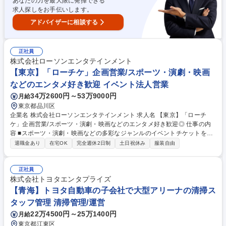
あなたの力を最大限に発揮できる
担当】アーティストからキャラクターまで幅広く取り扱います！
求人探しをお手伝いします。
アドバイザーに相談する
正社員
株式会社ローソンエンタテインメント
【東京】「ローチケ」企画営業/スポーツ・演劇・映画
などのエンタメ好き歓迎 イベント法人営業
34万2600円～53万9000円
月給
東京都品川区
企業名 株式会社ローソンエンタテインメント 求人名 【東京】「ローチ
ケ」企画営業/スポーツ・演劇・映画などのエンタメ好き歓迎◎ 仕事の内
容 ■スポーツ・演劇・映画などの多彩なジャンルのイベントチケットを扱
い、販売だけではなくツアー企画やファンクラブの運営、イベント企画も
退職金あり
在宅OK
完全週休2日制
土日祝休み
服装自由
行います。主な営業活動は社内での企画・進行。取引先からの依頼に対し
販売開始からイベント終了まで責任を持って進めていきます。メインは既
存顧客との取引ですが、競合や未取引先へのアプローチも重要。1件でも
正社員
多くのイベントや顧客を獲得する姿勢も求められます。数字への意識を持
株式会社トヨタエンタプライズ
ち、成果にこだわれる方を歓迎します。【具体的には】仕入れ営業/販促企
【青海】トヨタ自動車の子会社で大型アリーナの清掃ス
画立案/受注後運営/新規ビジネスの提案/プロモーション効果や販売状況の
タッフ管理 清掃管理/運営
取りまとめ・報告/社内の各部署へ業務依頼/調整業務/現場立会い 等 募集職
22万4500円～25万1400円
月給
種 【東京】「ローチケ」企画営業/スポーツ・演劇・映画などのエンタメ
好き歓迎◎
東京都江東区