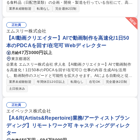
る食料品（日配惣菜類）の企画・開発・製造を行っている当社にて、高品
質な食を提供するための製造管理業務全般をお任せいたします。未経験か
業界未経験歓迎
転勤なし
完全週休2日制
らでも着実に成長できる環境があります。 ■衛生管理、生産工数や原材
料・在庫等の計数管理 ■客先からのクレーム管理・対応、安全な製造のた
めの設備管理 ■現場スタッフの人材教育、現場管理・生産業務全般 ■入社
正社員
後は先輩社員のサポートのもと、段階的に業務を習得していただきます。
エムスリー株式会社
ゆくゆくは製造現場のコアメンバーとしてのご活躍を期待しております。
【AI動画クリエイター】AIで動画制作を高速化!1日50
【業務内容の変更範囲】当社の指定する業務 募集職種 大田区【製造管
本のPDCAを回す/在宅可 Webディレクター
理】空港向け食品/未経験歓迎/シフト制勤務
47万3000円以上
月給
東京都港区
企業名 エムスリー株式会社 求人名 【AI動画クリエイター】AIで動画制作
を高速化！1日50本のPDCAを回す/在宅可◎ 仕事の内容 生成AIを活用
し、動画制作のスピードと可能性を拡大させます。AIによる自動化と従来
の制作のハイブリッドで、大量・高速・高品質な動画施策の高速PDCAサ
業界未経験歓迎
年間休日120日以上
転勤なし
在宅OK
完全週休2日制
イクルを回し、ビジネス成果への貢献を目指します。 AIエージェントに定
土日祝休み
型作業を任せ、「何を・なぜ作るか」の判断と企画に集中する新しい制作
スタイルを担います。 ■AI・自動化を用いた動画制作ワークフローの設計
と最適化 ■事業部門への動画活用提案 ■生成AIを用いた動画コンテンツ企
正社員
画・制作・効果検証 ■AIによるシナリオ・クリップ・音声・字幕の生成や
エイベックス株式会社
制作管理 ※1日50本規模の体制を構築し、仮説検証と改善を行います。 募
【A&R(Artists&Repertoire)業務/アーティストブラン
集職種 【AI動画クリエイター】AIで動画制作を高速化！1日50本のPDCA
ディング】リモートワーク可 キャスティングディレク
を回す/在宅可◎
ター