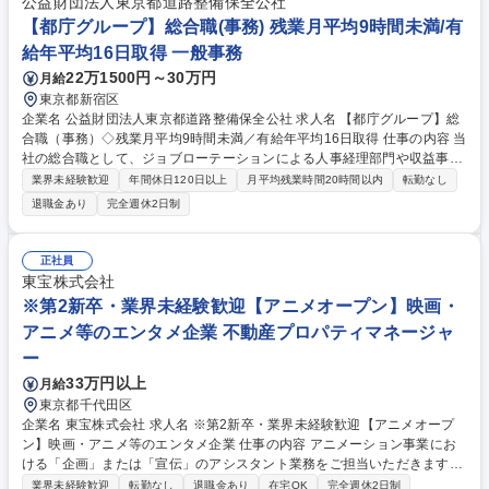
公益財団法人東京都道路整備保全公社
【都庁グループ】総合職(事務) 残業月平均9時間未満/有
給年平均16日取得 一般事務
22万1500円～30万円
月給
東京都新宿区
企業名 公益財団法人東京都道路整備保全公社 求人名 【都庁グループ】総
合職（事務）◇残業月平均9時間未満／有給年平均16日取得 仕事の内容 当
社の総合職として、ジョブローテーションによる人事経理部門や収益事業
等のフロント部門の部署等幅広い部署での業務をお任せいたします。研修
業界未経験歓迎
年間休日120日以上
月平均残業時間20時間以内
転勤なし
制度やキャリア支援が充実しております！ ※下記業務詳細 【業務詳細】■
退職金あり
完全週休2日制
管理部門：広報、人事、経理など当公社の運営に係る管理業務 ■収益部
門：駐車場の新規開拓、管理運営、新宿駅西口広場の「イベントコーナ
ー」などの管理運営 ■道路部門：整備の急がれる骨格幹線道路や木造住宅
正社員
密集地域の特定整備路線の用地取得、道路に関する普及啓発事業、都内の
東宝株式会社
道路施設や道路工事現場の見学ツアー事業 ※入社後は上記いずれかの部門
※第2新卒・業界未経験歓迎【アニメオープン】映画・
へ配属。※業務内容変更の範囲：会社の定める業務 募集職種 【都庁グル
アニメ等のエンタメ企業 不動産プロパティマネージャ
ープ】総合職（事務）◇残業月平均9時間未満／有給年平均16日取得
ー
33万円以上
月給
東京都千代田区
企業名 東宝株式会社 求人名 ※第2新卒・業界未経験歓迎【アニメオープ
ン】映画・アニメ等のエンタメ企業 仕事の内容 アニメーション事業にお
ける「企画」または「宣伝」のアシスタント業務をご担当いただきます。
ご経験や適性、ご希望を考慮し、下記いずれかのポジションに配属されま
業界未経験歓迎
転勤なし
退職金あり
在宅OK
完全週休2日制