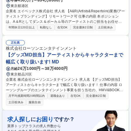
450万円～694万8000円
年俸
東京都港区
企業名 エイベックス株式会社 求人名 【A&R(Artists&Repertoire)業務/アー
ティストブランディング】リモートワーク可 仕事の内容 本ポジション
は、A＆Rとしてダンス＆ボーカル等のアーティストのご担当をお任せい
たします。担当アーティストにおけるブランディング戦略立案から実行ま
年間休日120日以上
転勤なし
在宅OK
完全週休2日制
土日祝休み
で全般を実施いただきます。 【詳細】■楽曲選定、コンセプト設計、プロ
モーション企画など一気通貫で推進 ■アーティストの価値を最大化するた
めの企画立案とプロジェクト推進 ■リリースに関する宣伝プランニング ■
正社員
ヴィジュアルコンテンツのディレクション（MV・ジャケット・ライヴ映
株式会社ローソンエンタテインメント
像等の制作進行） ■リリースに伴う社内編成、素材管理、各部署とのコミ
【グッズMD担当】アーティストからキャラクターまで
ュニケーション ※ご経験や適性を鑑みて担当アーティストは決定 募集職
幅広く取り扱います! MD
種 【A&R(Artists&Repertoire)業務/アーティストブランディング】リモー
26万1000円～38万4000円
月給
トワーク可
東京都品川区
企業名 株式会社ローソンエンタテインメント 求人名 【グッズMD担当】
アーティストからキャラクターまで幅広く取り扱います！ 仕事の内容 ロ
ーソングループのエンタテインメント事業を担う当社の、HMV&BOOKS
の店舗/EC、ローソン店頭等で扱っている各種エンタメグッズ（アーティ
月平均残業時間20時間以内
退職金あり
在宅OK
完全週休2日制
スト、アニメ、キャラクター、VTuber、クリエイターなど様々なジャン
土日祝休み
服装自由
ル） の販売におけるMD業務全般をお任せします。経験に応じて、幅広く
ご担当いただけます。 【具体的な業務内容】●コンテンツ/IPの新規開拓を
含む商品企画 ●POP UP/展示会等の売場企画 ●コンテンツ/IPホルダー、メ
求人探し
お困り
に
ですか？
ーカーとの打ち合わせ、交渉 ●市場分析/販売計画立案/製作進行/予算在庫
業界トップクラスの求人件数から
管理 ●ローソン含む関係会社、社内他部署との連携 募集職種 【グッズMD