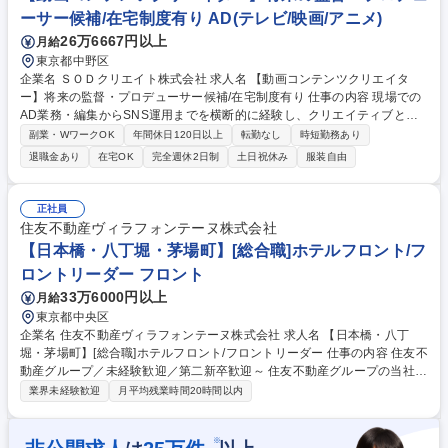
ーサー候補/在宅制度有り AD(テレビ/映画/アニメ)
26万6667円以上
月給
東京都中野区
企業名 ＳＯＤクリエイト株式会社 求人名 【動画コンテンツクリエイタ
ー】将来の監督・プロデューサー候補/在宅制度有り 仕事の内容 現場での
AD業務・編集からSNS運用までを横断的に経験し、クリエイティブとマ
ーケティングの両視点を持つ「次世代のヒットメーカー」を目指していた
副業・WワークOK
年間休日120日以上
転勤なし
時短勤務あり
だきます。以下業務詳細となります。 ■制作実務： AD業務（現場サポー
退職金あり
在宅OK
完全週休2日制
土日祝休み
服装自由
ト）、撮影、動画編集（本編・PR用など）。 ■デジタル運用： SNS運
用、およびそれに付随するマーケティング施策の実行。 ■研修期間： 入社
後約3ヶ月間はジョブローテーションを実施。制作の「いろは」と、コン
正社員
テンツを届けるための「運用」の両方を深く理解していただきます。 募集
住友不動産ヴィラフォンテーヌ株式会社
職種 【動画コンテンツクリエイター】将来の監督・プロデューサー候補/
【日本橋・八丁堀・茅場町】[総合職]ホテルフロント/フ
在宅制度有り
ロントリーダー フロント
33万6000円以上
月給
東京都中央区
企業名 住友不動産ヴィラフォンテーヌ株式会社 求人名 【日本橋・八丁
堀・茅場町】[総合職]ホテルフロント/フロントリーダー 仕事の内容 住友不
動産グループ／未経験歓迎／第二新卒歓迎～ 住友不動産グループの当社で
ホテルフロント業務をお任せします。適性に応じてフロント一般職または
業界未経験歓迎
月平均残業時間20時間以内
フロントリーダーをお任せいたします。 フロント接客・予約・問い合わせ
対応および付帯業務/観光案内/安全管理等ホテル運営業務全般をお任せし
ます。 ・チェックイン・チェックアウト対応業務 ・予約受付、問い合わ
※