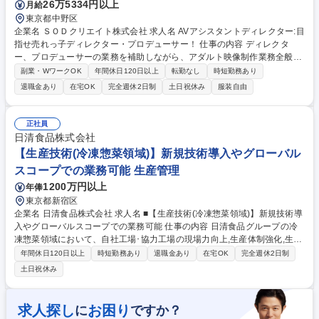
26万5334円以上
月給
東京都中野区
企業名 ＳＯＤクリエイト株式会社 求人名 AVアシスタントディレクター:目
指せ売れっ子ディレクター・プロデューサー！ 仕事の内容 ディレクタ
ー、プロデューサーの業務を補助しながら、アダルト映像制作業務全般を
担当していただきます。ご思考性に合わせて今後のキャリア（ディレクタ
副業・WワークOK
年間休日120日以上
転勤なし
時短勤務あり
ー・プロデューサー）が選べます★ ■ディレクター候補(AD)として、企画
退職金あり
在宅OK
完全週休2日制
土日祝休み
服装自由
考案・撮影地探し・演出・撮影・編集など、先輩ディレクターを補助し、
映像作品を作り上げる全ての工程 に携わる業務を担当。 ■プロデューサー
候補(AP)として、企画考案・出演者キャスティング・パッケージ撮影ディ
正社員
レクション・予算管理・進行管理・プロモーション活動など、先輩プロデ
日清食品株式会社
ューサーを補助し、作品の企画から販売方法考案までをトータルでプロデ
【生産技術(冷凍惣菜領域)】新規技術導入やグローバル
ュースする業務を担当します。 募集職種 AVアシスタントディレクター:目
スコープでの業務可能 生産管理
指せ売れっ子ディレクター・プロデューサー！
1200万円以上
年俸
東京都新宿区
企業名 日清食品株式会社 求人名 ■【生産技術(冷凍惣菜領域)】新規技術導
入やグローバルスコープでの業務可能 仕事の内容 日清食品グループの冷
凍惣菜領域において、自社工場･協力工場の現場力向上,生産体制強化,生産
技術高度化,総菜製造の生産工程の導入や高度な工場経営を管理職の立場か
年間休日120日以上
時短勤務あり
退職金あり
在宅OK
完全週休2日制
ら推進いただくことを期待します。 【具体的には】■低温工場の本社生産
土日祝休み
管理 ■低温工場の作業平準の立案～更新 ■自社工場･協力工場を含めた安
全･品質面の指導,管理,運用提案･実装 ■新製品等のライン選定,設備投資案
の立案･実行 ■将来の生産体制の検討,事業会社への提案,生産体制構築 ■自
求人探し
お困り
に
ですか？
社工場における工場人材の育成 ■各工場･事業会社との連携による課題抽