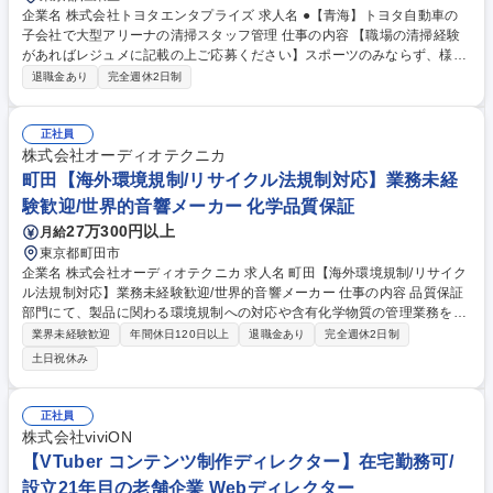
企業名 株式会社トヨタエンタプライズ 求人名 ●【青海】トヨタ自動車の
子会社で大型アリーナの清掃スタッフ管理 仕事の内容 【職場の清掃経験
があればレジュメに記載の上ご応募ください】スポーツのみならず、様々
な興行(コンサート･MICE等)に対応したアリーナである＜TOYOTA AREN
退職金あり
完全週休2日制
A TOKYO＞の清掃及びスタッフ管理業務をお任せいたします。 ■トイレ/
浴室／シャワー清掃 ■バキューム掛け/モップ掛け ■ゴミ回収/ベッドメイク
etc ■巡回清掃（トイレ、階段、通路等） ■労務管理■品質管理 ■顧客／協
正社員
力会社折衝 など 募集職種 ●【青海】トヨタ自動車の子会社で大型アリー
株式会社オーディオテクニカ
ナの清掃スタッフ管理
町田【海外環境規制/リサイクル法規制対応】業務未経
験歓迎/世界的音響メーカー 化学品質保証
27万300円以上
月給
東京都町田市
企業名 株式会社オーディオテクニカ 求人名 町田【海外環境規制/リサイク
ル法規制対応】業務未経験歓迎/世界的音響メーカー 仕事の内容 品質保証
部門にて、製品に関わる環境規制への対応や含有化学物質の管理業務をお
任せいたします。 【具体的に】■chemSHERPA等を用いた取引先からの
業界未経験歓迎
年間休日120日以上
退職金あり
完全週休2日制
化学物質情報の収集・確認 ■各国環境関連法規制（化学物質・リサイク
土日祝休み
ル・包装材等）の調査と社内展開 ■グリーン調達基準の運用、取引先への
調査依頼・是正対応 ■製品が各国の環境規制に適合していることの確認、
関連文書の整備 ■規制動向のモニタリングと社内共有など 募集職種 町田
正社員
【海外環境規制/リサイクル法規制対応】業務未経験歓迎/世界的音響メー
株式会社viviON
カー
【VTuber コンテンツ制作ディレクター】在宅勤務可/
設立21年目の老舗企業 Webディレクター