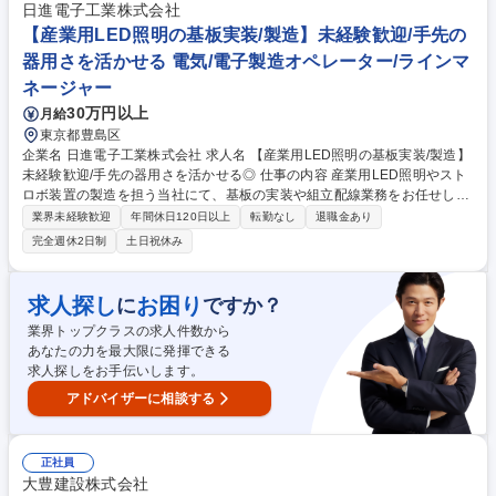
ポート （変更の範囲:当社業務全般） 募集職種 【雇用継続アドバイザー】
日進電子工業株式会社
★障がい者雇用の社会課題を解決する事業展開
【産業用LED照明の基板実装/製造】未経験歓迎/手先の
器用さを活かせる 電気/電子製造オペレーター/ラインマ
ネージャー
30万円以上
月給
東京都豊島区
企業名 日進電子工業株式会社 求人名 【産業用LED照明の基板実装/製造】
未経験歓迎/手先の器用さを活かせる◎ 仕事の内容 産業用LED照明やスト
ロボ装置の製造を担う当社にて、基板の実装や組立配線業務をお任せしま
す。はんだごてを使用したパーツの取り付け、ハーネス作り、配線・組立
業界未経験歓迎
年間休日120日以上
転勤なし
退職金あり
作業が中心です。 宇宙開発や深海調査でも使われる超精密機器を扱います
完全週休2日制
土日祝休み
が、入社時に専門知識は不要です。基礎から丁寧に指導するため、未経験
から一生モノの技術を習得できます。決まりきったライン作業ではなく、
複数の工程に携わるため、マルチタスクが得意な方や、料理のように手順
求人探し
お困り
に
ですか？
を考えながら手際よく作業を進めるのが好きな方に最適な環境です。創業
業界トップクラスの求人件数から
61年の安定した経営基盤のもと、腰を据えて「確かな技術」を身につけま
あなたの力を最大限に発揮できる
せんか。 募集職種 【産業用LED照明の基板実装/製造】未経験歓迎/手先の
求人探しをお手伝いします。
器用さを活かせる◎
アドバイザーに相談する
正社員
大豊建設株式会社