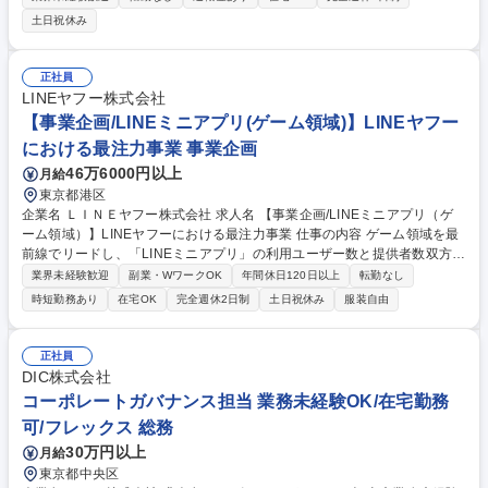
す。 【アニメ企画アシスタントプロデューサー業務】 アニメーション事
土日祝休み
業における企画製作のアシスタント業務をご担当いただきます。クリエイ
ティブ、プロデュース、ビジネス面、音楽 【アニメ宣伝アシスタントプロ
デューサー業務】 多様なプロモーションで作品を国内外のアニメファンに
正社員
広くお届けするお仕事です。宣伝企画、クリエイティブ、デジタルプロモ
LINEヤフー株式会社
ーションイベント企画など 募集職種 ※第2新卒・業界未経験歓迎【アニメ
【事業企画/LINEミニアプリ(ゲーム領域)】LINEヤフー
オープン】映画・アニメ等のエンタメ企業
における最注力事業 事業企画
46万6000円以上
月給
東京都港区
企業名 ＬＩＮＥヤフー株式会社 求人名 【事業企画/LINEミニアプリ（ゲ
ーム領域）】LINEヤフーにおける最注力事業 仕事の内容 ゲーム領域を最
前線でリードし、「LINEミニアプリ」の利用ユーザー数と提供者数双方の
最大化をするための事業企画およびその実行推進を担当します。具体的に
業界未経験歓迎
副業・WワークOK
年間休日120日以上
転勤なし
は、市場分析や仮説検証を通じて、ユーザーおよび ゲームパブリッシャー
時短勤務あり
在宅OK
完全週休2日制
土日祝休み
服装自由
など事業者に必要とされる機能や仕組みを企画し、実行計画の策定を主導
します。【詳細】■担当領域の中長期的な成長および収益性の向上に向け
た戦略の立案・企画・推進■PMF検証の推進および年間数百億規模のメガ
正社員
ヒット創出に向けたGTM・アライアンス戦略の策定■プロジェクトのKPI
DIC株式会社
構築からグロースまで一気通貫で企画を実行■データの可視化や分析、調
コーポレートガバナンス担当 業務未経験OK/在宅勤務
査 等 募集職種 【事業企画/LINEミニアプリ（ゲーム領域）】LINEヤフー
可/フレックス 総務
における最注力事業
30万円以上
月給
東京都中央区