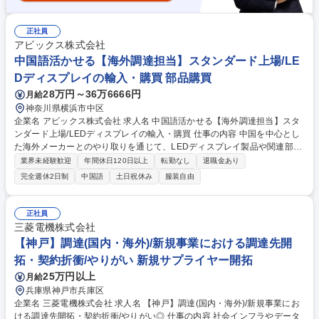
正社員
アビックス株式会社
中国語活かせる【海外調達担当】スタンダード上場/LE
Dディスプレイの輸入・購買 部品購買
28万円～36万6666円
月給
神奈川県横浜市中区
企業名 アビックス株式会社 求人名 中国語活かせる【海外調達担当】スタ
ンダード上場/LEDディスプレイの輸入・購買 仕事の内容 中国を中心とし
た海外メーカーとのやり取りを通じて、LEDディスプレイ製品や関連部材
の調達を担当。品質・コスト・納期(QCD)のバランスを意識しながら、製
業界未経験歓迎
年間休日120日以上
転勤なし
退職金あり
品の安定供給に貢献する重要なポジションです。 ・中国を中心としたLED
完全週休2日制
中国語
土日祝休み
服装自由
メーカーとの折衝・交渉 ・発注、納期管理・調整 ・製品仕様や価格の確
認・見積取得 ・サンプル確認や品質チェックの対応 ★必要に応じて中国
の現地出張あり 募集職種 中国語活かせる【海外調達担当】スタンダード
正社員
上場/LEDディスプレイの輸入・購買
三菱電機株式会社
【神戸】調達(国内・海外)/新規事業における調達先開
拓・契約折衝/やりがい 新規サプライヤー開拓
25万円以上
月給
兵庫県神戸市兵庫区
企業名 三菱電機株式会社 求人名 【神戸】調達(国内・海外)/新規事業にお
ける調達先開拓・契約折衝/やりがい◎ 仕事の内容 社会インフラやデータ