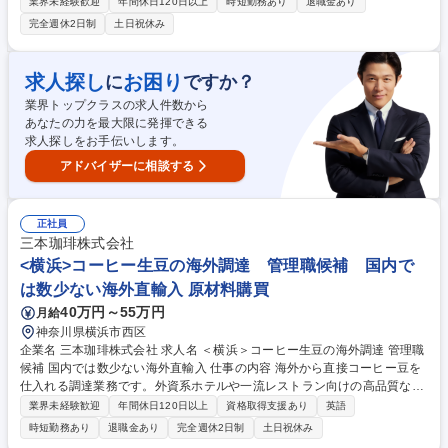
各種契約管理やコンプライアンス対応、新組織の業務移行支援など、事業
業界未経験歓迎
年間休日120日以上
時短勤務あり
退職金あり
基盤を支える役割を担って頂きます。 【詳細】 ■取引先情報管理、および
完全週休2日制
土日祝休み
取引基本契約管理業務■経営統合(M&A)対応■取適法、独占禁止法など行
政・コンプライアンス対応業務■CSR調達関連業務■資材部規程の管理■設
備投資対応■取引先倒産時対応■社内教育用教材の作成■会議体運営 募集職
求人探し
お困り
に
ですか？
種 【東京/管理事務(調達部門)】世界シェアTOP級製品多数/社内食堂あり
業界トップクラスの求人件数から
あなたの力を最大限に発揮できる
求人探しをお手伝いします。
アドバイザーに相談する
正社員
三本珈琲株式会社
<横浜>コーヒー生豆の海外調達 管理職候補 国内で
は数少ない海外直輸入 原材料購買
40万円～55万円
月給
神奈川県横浜市西区
企業名 三本珈琲株式会社 求人名 ＜横浜＞コーヒー生豆の海外調達 管理職
候補 国内では数少ない海外直輸入 仕事の内容 海外から直接コーヒー豆を
仕入れる調達業務です。外資系ホテルや一流レストラン向けの高品質な豆
の調達を担当、営業部門と連携しながら商品づくりにも関わります。 【詳
業界未経験歓迎
年間休日120日以上
資格取得支援あり
英語
細】海外のコーヒー生産者や商社との取引交渉、品質管理、価格交渉を担
時短勤務あり
退職金あり
完全週休2日制
土日祝休み
当します。営業部門からの特殊な豆の調達依頼に対応し、世界中のネット