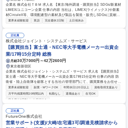
企業名 株式会社ＴＢＭ 求人名 【東京/海外調達・購買担当】SDGs/新素材
LIMEX/ユニコーン企業 仕事の内容 当社は、LIMEX(ライメックス)や新素
材CirculeX等、環境配慮型の素材及び製品を製造・販売しSDGsに貢献す
るユニコーン企業です。そんな当社にて《海外調達・購買担当》を募集い
業界未経験歓迎
英語
完全週休2日制
土日祝休み
たします！ 急拡大する顧客需要に応えるため、各種自社製品の海外調達や
購買戦略の策定、委託先選定、国内外の輸送手配などサプライチェーンの
最適化を担います。 【具体的には】■調達・購買戦略の策定 ■委託先選定
正社員
および管理 ■各種契約締結・価格交渉 ■原価見積もり作成・低減活動 ■担
株式会社ジョイント・システムズ・サービス
当商品のQCD最適化 ■輸出入含む国内外輸送の手配・最適物流の構築など
【購買担当】富士通・NEC等大手電機メーカー出資企
募集職種 【東京/海外調達・購買担当】SDGs/新素材LIMEX/ユニコーン企
業/17時15分定時 総務
業
30万7000円～42万2600円
月給
東京都新宿区
企業名 株式会社ジョイント・システムズ・サービス 求人名 【購買担当】
富士通・NEC等大手電機メーカー出資企業/17時15分定時 仕事の内容 防
衛省・陸上自衛隊を顧客とする当社の管理部門にて、購買業務をお任せい
たします。メイン業務は購買業務となりますが、総務・庶務の業務も一部
業界未経験歓迎
副業・WワークOK
年間休日120日以上
資格取得支援あり
お任せいたします。 ■物・購買業務（内容確認、買付、交渉、調整、購入
月平均残業時間20時間以内
転勤なし
退職金あり
在宅OK
依頼～支払迄） ■人・購買業務（派遣者・請負者受入にあたっての見積依
完全週休2日制
土日祝休み
頼～支払迄） ※購買業務についてはその他備考欄を参照ください。 ■その
他 ┗総務：電話受付、イベント（創立記念行事等）運営 ┗庶務：お弁当
正社員
発注、郵便、新聞受取 募集職種 【購買担当】富士通・NEC等大手電機メ
FutureOne株式会社
ーカー出資企業/17時15分定時
営業サポート(支援)/大崎/在宅週3可/調達見積請求から