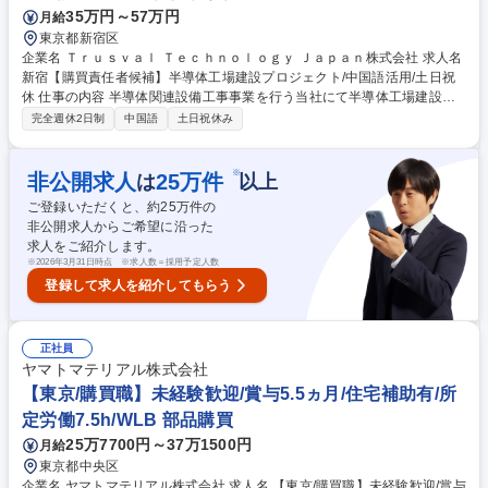
35万円～57万円
月給
東京都新宿区
企業名 Ｔｒｕｓｖａｌ Ｔｅｃｈｎｏｌｏｇｙ Ｊａｐａｎ株式会社 求人名
新宿【購買責任者候補】半導体工場建設プロジェクト/中国語活用/土日祝
休 仕事の内容 半導体関連設備工事事業を行う当社にて半導体工場建設等
の購買・調達をお任せします。 設備機器や資材調達、価格交渉から原価管
完全週休2日制
中国語
土日祝休み
理まで幅広く担当し、将来は購買部門の中核として活躍していただきま
す。 ■半導体工場建設や設備工事における機器・資材の調達、価格交渉 ■
発注書の作成、納期・品質管理、既存取引先との関係構築 ■新規サプライ
※
非公開求人
25
万件
は
以上
ヤーの開拓・評価および工事原価管理・コストダウン ■施工管理やPMと
ご登録いただくと、約
25
万件の
の調整、契約内容の管理、データ分析と改善提案 ※熊本や広島など全国の
非公開求人からご希望に沿った
プロジェクト先への出張・転勤が発生します 募集職種 新宿【購買責任者
求人をご紹介します。
候補】半導体工場建設プロジェクト/中国語活用/土日祝休
※
2026年3月31日時点 ※求人数＝採用予定人数
登録して求人を紹介してもらう
正社員
ヤマトマテリアル株式会社
【東京/購買職】未経験歓迎/賞与5.5ヵ月/住宅補助有/所
定労働7.5h/WLB 部品購買
25万7700円～37万1500円
月給
東京都中央区
企業名 ヤマトマテリアル株式会社 求人名 【東京/購買職】未経験歓迎/賞与