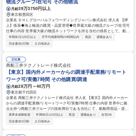
物流グループ/在宅可 その他物流
39万3750円以上
月給
東京都墨田区
企業名 ＤＨＬグローバルフォワーディングジャパン株式会社 求人名 【押
上】係長◆海上輸送の購買・品質管理◆世界最大級の物流グループ/在宅可
仕事の内容 世界最大級の物流ネットワークを誇る当社の係長として、船会
社・国内協力会社等からの購買と品質管理をお任せします。市場の需給予
年間休日120日以上
月平均残業時間20時間以内
英語
退職金あり
測から戦略策定、価格設定まで、ビジネスの根幹に関わる重要なポジショ
完全週休2日制
土日祝休み
ンです。 【詳細】 ■コンテナ貸切や混載輸送における戦略策定、顧客から
の見積依頼対応 ■マーケット需給予測、分析による販売価格設定 ■船会社
や協力会社に対する輸送価格や積載スペースの交渉・調整・提案 ■船会社
正社員
や協力会社との関係構築、新規契約、評価、定例会議などの管理業務 ■新
商船三井テクノトレード株式会社
規・既存顧客への同行訪問、入札・見積もり支援等 募集職種 【押上】係
【東京】国内外メーカーからの調達手配業務/リモート
長◆海上輸送の購買・品質管理◆世界最大級の物流グループ/在宅可
ワーク可/実働7時間 その他購買/調達
28万円～40万円
月給
東京都千代田区
企業名 商船三井テクノトレード株式会社 求人名 【東京】国内外メーカー
からの調達手配業務/リモートワーク可/実働7時間 仕事の内容 世界中に拠
点を持つ商船三井グループの技術商社である当社にて、船舶用部品・資材
の調達手配業務をお任せします。 ※グループ外部の企業との取引もござい
業界未経験歓迎
年間休日120日以上
英語
退職金あり
在宅OK
ます。 お客様から機器や資材の調達依頼が来るため、内容のヒアリングを
完全週休2日制
土日祝休み
通して、国内外メーカーへの調達手配、社内システムへの入力・管理等を
お任せします。機材・資材の調達に際して、お客様の要望確認や発注先へ