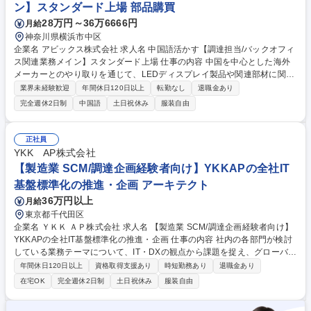
ン】スタンダード上場 部品購買
28万円～36万6666円
月給
神奈川県横浜市中区
企業名 アビックス株式会社 求人名 中国語活かす【調達担当/バックオフィ
ス関連業務メイン】スタンダード上場 仕事の内容 中国を中心とした海外
メーカーとのやり取りを通じて、LEDディスプレイ製品や関連部材に関わ
る業務をお任せします。製品の安定供給に貢献する重要なポジションで
業界未経験歓迎
年間休日120日以上
転勤なし
退職金あり
す。経験に応じてどこからお任せするか検討します。 ・中国を中心とした
完全週休2日制
中国語
土日祝休み
服装自由
LEDメーカーとの折衝・交渉 ・LEDディスプレイ発注、納期管理・調整・
輸入・購買 ・製品仕様や価格の確認・見積取得 ・サンプル確認や品質管
理の対応 ★必要に応じて中国の現地出張あり。中国とのやり取りが多いた
正社員
め、当社としては中国語を話せる方を歓迎しております！ 募集職種 中国
YKK AP株式会社
語活かす【調達担当/バックオフィス関連業務メイン】スタンダード上場
【製造業 SCM/調達企画経験者向け】YKKAPの全社IT
基盤標準化の推進・企画 アーキテクト
36万円以上
月給
東京都千代田区
企業名 ＹＫＫ ＡＰ株式会社 求人名 【製造業 SCM/調達企画経験者向け】
YKKAPの全社IT基盤標準化の推進・企画 仕事の内容 社内の各部門が検討
している業務テーマについて、IT・DXの観点から課題を捉え、グローバル
拠点を含めた社内の各領域におけるIT基盤の最適化を踏まえながら方針検
年間休日120日以上
資格取得支援あり
時短勤務あり
退職金あり
討を行い、具体要件に落とし込んでいただきます。 当社ではグローバルIT
在宅OK
完全週休2日制
土日祝休み
服装自由
本部(Global Information Technology)とTRI（Technology Risk & Innovati
on）統括部の大きく2つのIT関連組織がございます。 業務上の比較として