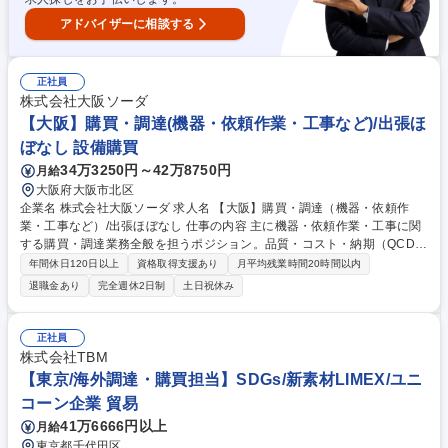
アドバイザーに相談する
正社員
株式会社大阪ソーダ
【大阪】購買・調達(機器・依頼作業・工事など)/出張ほ
ぼなし 設備購買
34万3250円～42万8750円
月給
大阪府大阪市北区
企業名 株式会社大阪ソーダ 求人名 【大阪】購買・調達（機器・依頼作
業・工事など）/出張ほぼなし 仕事の内容 主に機器・依頼作業・工事に関
する購買・調達業務全般を担うポジション。品質・コスト・納期（QCD）
の最適化を図りつつ、サプライヤーとの関係構築と円滑な社内調整を行い
年間休日120日以上
資格取得支援あり
月平均残業時間20時間以内
ます。 仕入先の選定・評価・価格交渉をはじめ、見積取得とコスト分析、
退職金あり
完全週休2日制
土日祝休み
発注・納期管理、新規調達先の開拓などを幅広く担当します。社内（生
産・品質・経理などの各部署）および、社外（機器メーカー、工事業者、
エンジニアリング会社など）の多岐にわたる関係者と折衝を行い、自社の
正社員
製造基盤を支える重要な役割です。 募集職種 【大阪】購買・調達（機
株式会社TBM
器・依頼作業・工事など）/出張ほぼなし
【東京/海外調達・購買担当】SDGs/新素材LIMEX/ユニ
コーン企業 貿易
41万6666円以上
月給
東京都千代田区