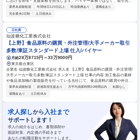
における管理・支援業務を担当します。バイヤー業務ではなく、取引先や
契約の管理、取適法・独占禁止法等のコンプライアンス対応、CSR推進な
業界未経験歓迎
年間休日120日以上
時短勤務あり
退職金あり
ど多岐にわたる本部機能業務をお任せします。 【詳細】■取引先情報管
完全週休2日制
土日祝休み
理、および取引基本契約管理業務■取適法、独占禁止法など行政・コンプ
ライアンス対応業務(法改正のグループ内周知、自主監査、立ち入り監査
対応等)■CSR関連業務(CSR調達ガイドラインの改訂、サプライチェーン
正社員
への遵守要求、客先からの調査対応等)■業務規程の管理■取引先信用調査
仙波糖化工業株式会社
とグループ内情報共有■社内教育用教材の作成と受講管理■会議体運営と議
【上野】食品原料の購買・外注管理/大手メーカー取引
事作成 募集職種 【東京/管理事務(調達部門)】世界シェアTOP級製品多数/
多数/東証スタンダード上場 仕入/バイヤー
社内食堂あり
28万8715円～33万9000円
月給
東京都台東区
企業名 仙波糖化工業株式会社 求人名 【上野】食品原料の購買・外注管理/
大手メーカー取引多数/東証スタンダード上場 仕事の内容 加工食品の素材
や食品添加物の製造販売を行っている当社にて、食品原料の購買や外注管
理業務をお任せいたします 。未経験からでも段階的に業務を学び、調達の
業界未経験歓迎
資格取得支援あり
月平均残業時間20時間以内
転勤なし
プロフェッショナルを目指すことができる環境です 。 購買・外注管理の
退職金あり
土日祝休み
コア担当として、食品原料や各種製品・部品の発注からトータルにお任せ
します 。■製品や部品の発注業務、日々の徹底した納期管理、仕入れ先と
のコスト交渉 ■生産工場監査をはじめとする品質管理業務への臨機応変な
求人探し
入社まで
から
対応と検証 ■既存システムを中心とした調達部門内の業務効率化、および
サポートします！
仕組み化の推進 ■資材の需給バランスに応じた適切な在庫の管理【業務内
容の変更範囲】当社の指定する業務 募集職種 【上野】食品原料の購買・
求人の紹介をはじめ、書類添削や
外注管理/大手メーカー取引多数/東証スタンダード上場
面談対策、内定後の手続きまで
あなたの転職活動をサポートします。