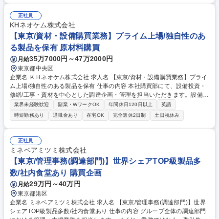
ワークを活用して最適な仕入れ先を探します。PB商品開発にも関わり、
お客様の要望に応じた豆の調達を実現します。メールや電話での海外との
正社員
やり取りが中心で、基本的にはオフィスワークです。 募集職種 ＜横浜＞
KHネオケム株式会社
コーヒー生豆の海外調達 管理職候補 国内では数少ない海外直輸入
【東京/資材・設備購買業務】プライム上場/独自性のあ
る製品を保有 原材料購買
35万7000円～47万2000円
月給
東京都中央区
企業名 ＫＨネオケム株式会社 求人名 【東京/資材・設備購買業務】プライ
ム上場/独自性のある製品を保有 仕事の内容 本社購買部にて、設備投資・
修繕/工事・資材を中心とした調達企画・管理を担当いただきます。設備導
入や設備仕様の理解を活かし、社内関係部署と連携しながら最適な設備・
業界未経験歓迎
副業・WワークOK
年間休日120日以上
英語
工事・資材の調達を推進いただきます。 ■設備投資・修繕／工事・資材の
時短勤務あり
退職金あり
在宅OK
完全週休2日制
土日祝休み
調達（調達方針策定、ベンダー選定、価格・契約交渉、社内調整） ■設備
導入部門と連携した設備・工事仕様の確認、調達推進 ■副原料・触媒・消
耗品の調達管理（サプライヤ評価、コスト最適化、BCP対応） ■調達企
正社員
画・ガバナンス（購買プロセス改善、新規サプライヤ開拓、コスト・品
ミネベアミツミ株式会社
質・納期を考慮した調達改善、コンプライアンス・CSR調達の推進） 募
【東京/管理事務(調達部門)】世界シェアTOP級製品多
集職種 【東京/資材・設備購買業務】プライム上場/独自性のある製品を保
数/社内食堂あり 購買企画
有
29万円～40万円
月給
東京都港区
企業名 ミネベアミツミ株式会社 求人名 【東京/管理事務(調達部門)】世界
シェアTOP級製品多数/社内食堂あり 仕事の内容 グループ全体の調達部門