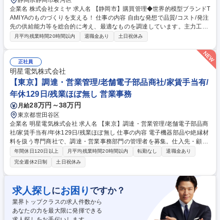
静岡県静岡市駿河区
企業名 株式会社タミヤ 求人名 【静岡市】購買管理◆世界的模型ブランドT
AMIYAのものづくりを支える！ 仕事の内容 自由な発想で品質/コスト/発注
先の供給能力等を総合的に考え、最適なものを調達しています。主力工場
であるタミヤフィリピンや、購買拠点であるタミヤ香港との繋がりも強
月平均残業時間20時間以内
退職金あり
土日祝休み
く、生産を支える重要なセクションです。 ■プラスチック部品、金具部
品、ゴム部品、電子部品、塗料、工具などタミヤ製品に使われる部品の調
達業務 ■国内・海外メーカーへの発注、納期管理、価格交渉 ■新規仕入先
正社員
の調査・開拓、納期・価格交渉 ■新製品開発時の部品調達計画立案、実施
明星電気株式会社
■自社フィリピン工場への部品配送手配、輸出入関連業務 募集職種 【静岡
【東京】調達・営業管理/老舗電子部品商社/家賃手当有/
市】購買管理◆世界的模型ブランドTAMIYAのものづくりを支える！
年休129日/残業ほぼ無し 営業事務
28万円～38万円
月給
東京都世田谷区
企業名 明星電気株式会社 求人名 【東京】調達・営業管理/老舗電子部品商
社/家賃手当有/年休129日/残業ほぼ無し 仕事の内容 電子機器部品や絶縁材
料を扱う専門商社で、調達・営業事務部門の管理者を募集。仕入先・顧客
との調整や原価・納期管理、メンバー育成を通じて、事業運営を支えてい
年間休日120日以上
月平均残業時間20時間以内
転勤なし
退職金あり
ただきます。 【詳細】■仕入先との納期調整・価格交渉・発注業務 ■加工
完全週休2日制
土日祝休み
手配や配先を含む受発注・営業事務の管理 ■原価・在庫・売上管理などの
管理業務 ■営業・製造など社内関係部署との調整業務 ■20代～50代の担当
や主任の営業事務メンバーを育成・業務管理 ■業務改善や業務フローの見
求人探し
お困り
に
ですか？
直し・効率化推進 募集職種 【東京】調達・営業管理/老舗電子部品商社/家
業界トップクラスの求人件数から
賃手当有/年休129日/残業ほぼ無し
あなたの力を最大限に発揮できる
求人探しをお手伝いします。