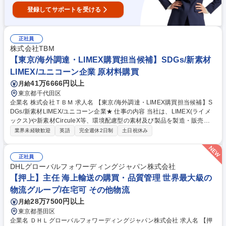
登録してサポートを受ける
正社員
株式会社TBM
【東京/海外調達・LIMEX購買担当候補】SDGs/新素材
LIMEX/ユニコーン企業 原材料購買
41万6666円以上
月給
東京都千代田区
企業名 株式会社ＴＢＭ 求人名 【東京/海外調達・LIMEX購買担当候補】S
DGs/新素材LIMEX/ユニコーン企業★ 仕事の内容 当社は、LIMEX(ライメ
ックス)や新素材CirculeX等、環境配慮型の素材及び製品を製造・販売しS
DGsに貢献するユニコーン企業です。そんな当社にて《海外調達・購買担
業界未経験歓迎
英語
完全週休2日制
土日祝休み
当》を募集いたします！ 急拡大する顧客需要に応えるため、各種自社製品
の海外調達や購買戦略の策定、委託先選定、国内外の輸送手配などサプラ
イチェーンの最適化を担います。 【具体的には】■調達・購買戦略の策定
正社員
■委託先選定および管理 ■各種契約締結・価格交渉 ■原価見積もり作成・低
DHLグローバルフォワーディングジャパン株式会社
減活動 ■担当商品のQCD最適化 ■輸出入含む国内外輸送の手配・最適物流
【押上】主任 海上輸送の購買・品質管理 世界最大級の
の構築など 募集職種 【東京/海外調達・LIMEX購買担当候補】SDGs/新素
物流グループ/在宅可 その他物流
材LIMEX/ユニコーン企業★
28万7500円以上
月給
東京都墨田区
企業名 ＤＨＬグローバルフォワーディングジャパン株式会社 求人名 【押