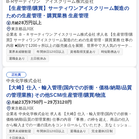
B-Rサーティワン アイスクリーム株式会社
感で多様な価値観に触れ、マネジメント力や業務改革推進スキルを磨ける
【生産管理/購買】サーティワンアイスクリーム製造の
環境です。 募集職種 【東京/調達部門の業務プロセス作成・改廃】フルフ
ための生産管理・購買業務 生産管理
レックス/リモートワーク併用
28万円以上
月給
東京都品川区
企業名 Ｂ－Ｒサーティワン アイスクリーム株式会社 求人名 【生産管理/購
買】サーティワンアイスクリーム製造のための生産管理・購買業務 仕事の
内容 ■国内で1200ヶ所以上の販売拠点を展開、世界中で大人気のサーティ
ワンアイスクリームを作るための原材料（乳・糖・添加物など）や 店舗で
業界未経験歓迎
年間休日120日以上
資格取得支援あり
時短勤務あり
使用する包材や食材の管理部署で業務に携わっていただきます。 ■ 主な業
退職金あり
土日祝休み
務は以下の通りです。 ・販売計画に基づく生産計画立案・在庫管理 ・自
社工場（富士小山・神戸三木）や協力工場間の調整 ・原料・資材の購買調
達、納期管理（輸入含む） ・購買コスト管理 ・サプライヤー管理 募集職
正社員
種 【生産管理/購買】サーティワンアイスクリーム製造のための生産管
中央化学株式会社
理・購買業務
【大崎】仕入・輸入管理(国内での折衝・価格/納期/品質
の管理業務) その他SCM/生産管理/購買/物流
23万9750円～29万3120円
月給
東京都品川区
企業名 中央化学株式会社 求人名 【大崎】仕入・輸入管理(国内での折衝・
価格/納期/品質の管理業務) 仕事の内容 「事務」の枠を超え、商品の仕入
から輸入までの一連の流れをコントロールしていただき、主なミッション
は、国内営業と中国の仕入先(工場)や国内の通関業者との間に立ち、納
業界未経験歓迎
年間休日120日以上
退職金あり
完全週休2日制
期・コスト・品質の最適化を図ること。 輸入の仕組みから品質管理まで、
土日祝休み