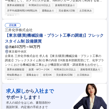
ー候補として、カメラの大手企業、Nikonグループ企業内で利用する各種
商材の受発注業務全般をお任せいたします。【具体的な業務内容】■依頼
業界未経験歓迎
年間休日120日以上
資格取得支援あり
を受ける・見積書作成 ■発注・納品・請求 ■代金回収 など ◎発注受注に関
月平均残業時間20時間以内
退職金あり
完全週休2日制
土日祝休み
する一連の業務をお任せします。一連の流れを1人で担当するため、調達
服装自由
のプロになれますよ！基本的にデスクワークですが検品、梱包、発送作業
など軽作業もあり、メリハリをつけて働くことができます。◎ゆくゆくは
正社員
リーダー候補として以下業務もお任せ予定。 ■チームメンバーの業務支援
三井化学株式会社
■新人育成・指導などマネジメント業務 ■予算計画・管理 募集職種 【調達
【東京/購買(機械設備・プラント工事の調達)】フレック
受発注事務】プライム上場Nikonグループ/年間休日128日/賞与実績4ヶ月
スタイム制 設備購買
33万円～50万円
月給
東京都中央区
企業名 三井化学株式会社 求人名 【東京/購買(機械設備・プラント工事の
調達)】フレックスタイム制 仕事の内容 DX推進本部購買部にて、化学プラ
ントにおける機械設備(工事および機器類)の購買・調達業務をお任せしま
す。また、購買プロセスの効率化や高度化の検討・実行にも携わります。
業界未経験歓迎
副業・WワークOK
年間休日120日以上
資格取得支援あり
＜詳細業務＞ ■仕出元の要求に基づく取引先の選定、見積取得、価格交
時短勤務あり
退職金あり
在宅OK
完全週休2日制
土日祝休み
渉、発注業務■機械設備購買業務に関わる業務効率化やDX推進、高度化の
服装自由
検討と実行■その他、指示に基づく購買付帯業務 【本ポジションの魅力】
プラントの安定稼働を支える重要なポジションです。単なる調達に留まら
求人探し
入社まで
から
ず、DX推進本部の一員としてデータやシステムを活用した調達業務改革
を主導するダイナミズムを実感できます。 募集職種 【東京/購買(機械設
サポートします！
備・プラント工事の調達)】フレックスタイム制
求人の紹介をはじめ、書類添削や
面談対策、内定後の手続きまで