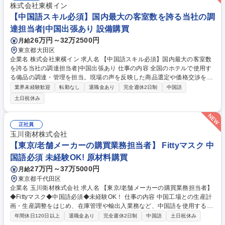
株式会社東横イン
【中国語スキル必須】国内最大の客室数を誇る当社の調
達担当者|中国出張あり 設備購買
26万円～32万2500円
月給
東京都大田区
企業名 株式会社東横イン 求人名 【中国語スキル必須】国内最大の客室数
を誇る当社の調達担当者|中国出張あり 仕事の内容 全国のホテルで使用す
る備品の調達・管理を担当。現場の声を反映した商品選定や価格交渉を通
じ、品質・コスト・供給体制の最適化を推進します。 ≪詳細≫ ■中国・国
業界未経験歓迎
転勤なし
退職金あり
完全週休2日制
中国語
内メーカーとの関係構築、折衝、発注、価格交渉 ■納期管理および輸送ス
土日祝休み
ケジュールの調整 ■不具合発生時の原因究明・改善交渉 ■ホテル備品選
定、検証店舗でのテスト運用（月1回程度訪問） ■倉庫の在庫管理・納品
確認 募集職種 【中国語スキル必須】国内最大の客室数を誇る当社の調達
正社員
担当者|中国出張あり
玉川衛材株式会社
【東京/老舗メーカーの購買業務担当者】 Fittyマスク 中
国語必須 未経験OK! 原材料購買
27万円～37万5000円
月給
東京都千代田区
企業名 玉川衛材株式会社 求人名 【東京/老舗メーカーの購買業務担当者】
◆Fittyマスク◆中国語必須◆未経験OK！ 仕事の内容 中国工場との生産計
画・生産調整をはじめ、在庫管理や輸出入業務など、中国語を使用する購
買関連業務全般をご担当いただきます。未経験の方も安心の環境で、徐々
年間休日120日以上
退職金あり
完全週休2日制
中国語
土日祝休み
に業務の幅を広げながらスキルを磨けるお仕事です。 購買業務の担当とし