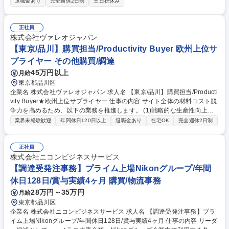
退職金あり
完全週休2日制
土日祝休み
検品 募集職種 【海外購買】英語力を活かせる/資格取得支援あり/アメニテ
ィ業界TOPシェア
正社員
株式会社ヴァレオジャパン
【東京/品川】購買担当/Productivity Buyer 欧州上位サ
プライヤー その他購買/調達
45万円以上
月給
東京都品川区
企業名 株式会社ヴァレオジャパン 求人名 【東京/品川】購買担当/Producti
vity Buyer★欧州上位サプライヤー 仕事の内容 サイト全体の材料コスト競
争力を高めるため、以下の業務を推進します。 (1)戦略的な生産性向上（P
roductivity）の推進：■予算に基づきコスト削減を計画・実行(2)サプライ
業界未経験歓迎
年間休日120日以上
退職金あり
在宅OK
完全週休2日制
ヤーマネジメント：■主要サプライヤー（KAP）との関係構築・管理を行
いコモディティ組織をサポート(3)予算管理と実行：■サイト購買マネージ
ャーと連携し、サイト予算を策定(4)グローバル基準の導入(5)物流プロト
正社員
コルの最適化 募集職種 【東京/品川】購買担当/Productivity Buyer★欧州
株式会社ニコンビジネスサービス
上位サプライヤー
【調達受発注事務】プライム上場Nikonグループ/年間
休日128日/賞与実績4ヶ月 購買/物流事務
28万円～35万円
月給
東京都品川区
企業名 株式会社ニコンビジネスサービス 求人名 【調達受発注事務】プラ
イム上場Nikonグループ/年間休日128日/賞与実績4ヶ月 仕事の内容 リーダ