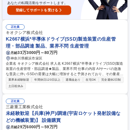
あなたの転職活動をサポートします。
登録してサポートを受ける
正社員
キオクシア株式会社
K2667横浜*半導体ドライブ(SSD)製造装置の生産管
理・部品調達 製品、業界不問 生産管理
33万3000円～80万円
月給
神奈川県横浜市栄区
企業名 キオクシア株式会社 求人名 K2667横浜*半導体ドライブ(SSD)製造
装置の生産管理・部品調達★製品、業界不問 仕事の内容 AIサーバの急激
な普及に伴いSSDの需要は大幅に増加すると予測されており、その量産を
支える生産性の高い製造装置をタイムリーに調達・製造するため当社で生
業界未経験歓迎
年間休日120日以上
退職金あり
在宅OK
完全週休2日制
産管理・部品調達計画を担当するスタッフを募集します。 ■装置要求部門
土日祝休み
との連携や部品のリードタイムの情報を集約して部品調達計画立案 ■各種
原材料、部品、サービス等の調達コスト最適化に向けた交渉、見積書の取
得、契約書締結等の一連の実務 ■部品サプライヤーや組立委託先と連携し
正社員
納期管理・品質管理体制の構築・運用 ■納期遅延、不具合発生時の対応、
三菱重工業株式会社
改善要求、リスク抽出・未然防止策の実施 ■サプライチェーンの安定運用
未経験歓迎【兵庫(神戸)/調達(宇宙ロケット発射設備な
に向けた在庫状況の把握や各部門との連携業務 募集職種 K2667横浜*半導
どの機械装置)】 設備購買
体ドライブ(SSD)製造装置の生産管理・部品調達★製品、業界不問
29万6000円～59万円
月給