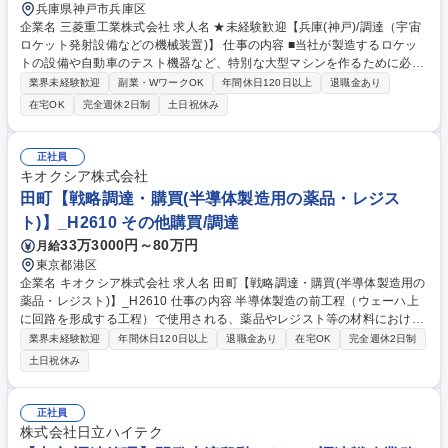
兵庫県神戸市兵庫区
企業名 三菱重工業株式会社 求人名 ★未経験歓迎【兵庫(神戸)/調達（宇宙
ロケット発射設備などの機械装置)】 仕事の内容 ■当社が製造するロケッ
トの設備や自動車のテスト機器など、特別な大型マシンを作るために必要
な部品や材料を、世界中の会社から一番良い条件で買い渡す調達業務をお
業界未経験歓迎
副業・WワークOK
年間休日120日以上
退職金あり
任せします。 【具体的には】■国内外の新規取引先の開拓、価格折衝、契
在宅OK
完全週休2日制
土日祝休み
約締結 ■プロジェクトに必要な製品の見積照会、査定、納期管理 ★プロジ
ェクトの60%～70%を占める重要な業務です。あなたの交渉が利益に直結
します。取引先と社内関係者の間に立ち、高い調整力を発揮して難課題を
正社員
解決に導くことで、大きな達成感とキャリアアップが得られる環境です。
キオクシア株式会社
市場動向へのアンテナと分析力を活かしてご活躍ください。 募集職種 ★
田町【戦略調達・購買(半導体製造用の薬品・レジス
未経験歓迎【兵庫(神戸)/調達（宇宙ロケット発射設備などの機械装置)】
ト)】_H2610 その他購買/調達
33万3000円～80万円
月給
東京都港区
企業名 キオクシア株式会社 求人名 田町【戦略調達・購買(半導体製造用の
薬品・レジスト)】_H2610 仕事の内容 半導体製造の前工程（ウェーハ上
に回路を形成する工程）で使用される、薬品やレジスト等の材料における
バイヤー業務および調達戦略の立案・実行をお任せします。 【詳細】■新
業界未経験歓迎
年間休日120日以上
退職金あり
在宅OK
完全週休2日制
規材料のソーシング（候補先探索）：開発部門が検討している次世代製品
土日祝休み
用の新材料について、開発担当と連携しながら最適なサプライヤーを世界
中から探索・選定します。■キャパシティ・プランニング（供給能力確
認）：当社の数年先の中長期生産計画に対し、サプライヤー側の生産能力
正社員
や原材料の確保状況が十分であるかを精査し、将来的なボトルネックを解
株式会社日立ハイテク
消します。■戦略的価格交渉・アロケーション決定 募集職種 田町【戦略調