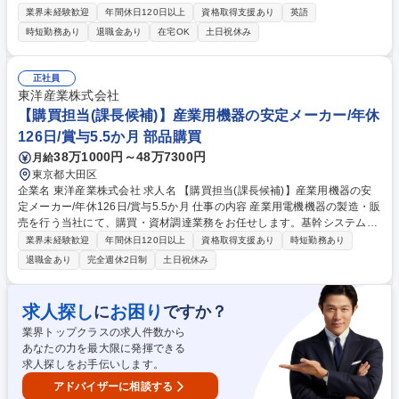
ます。主に製鉄原料（鉄鉱石、石炭、スクラップ、合金鉄など）の調達業
業界未経験歓迎
年間休日120日以上
資格取得支援あり
英語
務をお任せいたします。 【詳細】原料サプライヤーとの契約交渉、需給管
時短勤務あり
退職金あり
在宅OK
土日祝休み
理、調達先開拓、資源投資検討、投資先の管理などの業務を担当いただき
ます。世界中から鉄鉱石や石炭などの原料を買い付け、購買後は輸送船舶
の手配や輸送の進捗管理など、製鉄所に届けるまで一貫して担当いただき
正社員
ます。また、より質の良い原料を安定的に購買するため、海外の資源開発
東洋産業株式会社
への投資や権益取得などのPJTにも携わっていきます。将来的に海外勤務
【購買担当(課長候補)】産業用機器の安定メーカー/年休
の可能性もございます。 募集職種 【東京】購買（鉄鋼原料） ★ポジティ
126日/賞与5.5か月 部品購買
ブアクション求人(女性歓迎)
38万1000円～48万7300円
月給
東京都大田区
企業名 東洋産業株式会社 求人名 【購買担当(課長候補)】産業用機器の安
定メーカー/年休126日/賞与5.5か月 仕事の内容 産業用電機機器の製造・販
売を行う当社にて、購買・資材調達業務をお任せします。基幹システムを
用いた発注・納期管理を中心に、将来的には資材部を牽引するマネジメン
業界未経験歓迎
年間休日120日以上
資格取得支援あり
時短勤務あり
ト業務への参画を期待します。 ■基幹システムを使用した発注・納期・在
退職金あり
完全週休2日制
土日祝休み
庫管理業務 ■仕入先との価格調整・交渉（取引先はほぼ固定されており対
応しやすい） ■技術・製造部門等、社内関連部署との納期・工程調整 ■法
令順守（取適法等）の確認・承認、資料作成 ■チーム運営のサポート、メ
求人探し
お困り
に
ですか？
ンバーの業務進捗フォロー ■資材関連の事業計画立案・業務フロー改善の
業界トップクラスの求人件数から
提案 募集職種 【購買担当(課長候補)】産業用機器の安定メーカー/年休126
あなたの力を最大限に発揮できる
日/賞与5.5か月
求人探しをお手伝いします。
アドバイザーに相談する