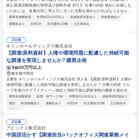
真】調達活動指標の管理及び資料作成【PC】 仕事の内容 他社に劣後しな
いためには、各拠点同じ考え方に沿った活動を進めなければなりません
が、KPIを始めとした指標やデータを管理分析することにより、いち早く
業界未経験歓迎
年間休日120日以上
資格取得支援あり
時短勤務あり
課題を掴み、解決していくことが求められています。 【具体的な仕事内
退職金あり
在宅OK
完全週休2日制
土日祝休み
容】各種システムからデータを抽出。あるいは国内外から送付されてくる
報告データを結合、まずは定型フォームにとりまとめを行って頂く事から
始め、さらには創意工夫を凝らし、より良い姿を目指し、ともに変革を進
正社員
めていきたいと思います。 そのためには、国内外の社内調達メンバー、社
キリンホールディングス株式会社
外サプライヤーの人たちとのコミュニケーションも必要になります。 募集
【調達/原料資材】人権や環境問題に配慮した持続可能
職種 ★障がい者手帳必須★【大阪/西門真】調達活動指標の管理及び資料
な調達を実現しませんか? 購買企画
作成【PC】
30万円以上
月給
東京都中野区
企業名 キリンホールディングス株式会社 求人名 【調達/原料資材】人権や
環境問題に配慮した持続可能な調達を実現しませんか？ 仕事の内容 グル
ープ全体のサプライチェーン強化と持続可能な調達体制の構築を進める当
該組織において、国内外グループ全体の調達ガバナンスへの取り組みと国
業界未経験歓迎
副業・WワークOK
年間休日120日以上
資格取得支援あり
内グループ会社の調達実務をお任せします。 【詳細】 ■原料・資材の調達
英語
時短勤務あり
退職金あり
在宅OK
完全週休2日制
土日祝休み
業務：人権や環境といったサステナビリティーを意識し、品質・コスト・
服装自由
安定調達の強化を図る ■海外を含めたサプライヤー企業との交渉・管理 ■
調達ベストプラクティスの部内展開 ■サプライチェーン領域におけるCSV
正社員
先進企業を目指す取り組みに携わる 募集職種 【調達/原料資材】人権や環
アビックス株式会社
境問題に配慮した持続可能な調達を実現しませんか？
中国語活かす【調達担当/バックオフィス関連業務メイ