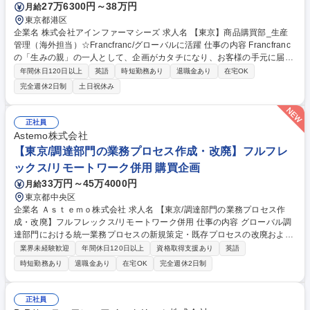
27万6300円～38万円
月給
東京都港区
企業名 株式会社アインファーマシーズ 求人名 【東京】商品購買部_生産
管理（海外担当）☆Francfranc/グローバルに活躍 仕事の内容 Francfranc
の「生みの親」の一人として、企画がカタチになり、お客様の手元に届く
までの全てのプロセスをコントロールしていただきます。 ■海外パートナ
年間休日120日以上
英語
時短勤務あり
退職金あり
在宅OK
ー（国内外400社以上のサプライヤー様）との関係構築（交渉・契約） ■
完全週休2日制
土日祝休み
商品開発チームが考えたデザインに対し「予算」と「仕様」の管理 ■発注
から店舗に並ぶまでのスケジュール管理、工場の進捗管理 ■品質管理チー
ムとタッグを組み、商品の美しさ、耐久性等の品質チェック ■MD（マー
正社員
チャンダイザー）計画チームと連携し、最適な在庫調整 募集職種 【東
Astemo株式会社
京】商品購買部_生産管理（海外担当）☆Francfranc/グローバルに活躍
【東京/調達部門の業務プロセス作成・改廃】フルフレ
ックス/リモートワーク併用 購買企画
33万円～45万4000円
月給
東京都中央区
企業名 Ａｓｔｅｍｏ株式会社 求人名 【東京/調達部門の業務プロセス作
成・改廃】フルフレックス/リモートワーク併用 仕事の内容 グローバル調
達部門における統一業務プロセスの新規策定・既存プロセスの改廃および
標準化推進を担当。海外拠点の調達メンバーや関連部門と連携し、全社の
業界未経験歓迎
年間休日120日以上
資格取得支援あり
英語
調達業務効率アップを進めて頂きます。 【詳細】■調達業務プロセス部門
時短勤務あり
退職金あり
在宅OK
完全週休2日制
におけるマネジメント■海外メンバーを含む社内関連部門と連携したグロ
ーバル調達業務プロセスの新規作成■組織変更や基幹システム刷新等の環
境変化に応じた既存プロセスの改廃■作成・改廃したプロセスの関連部門
正社員
向け教育実施 【魅力】世界約130拠点・売上2兆円超のグローバルな規模