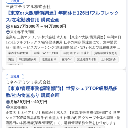
の折衝が含まれるため、一定のコミュニケーション能力が求められます。
正社員
◇取引先：商船三井グループにおける船舶管理会社/船会社/造船所 等 募集
三菱マテリアル株式会社
職種 【東京】国内外メーカーからの調達手配業務/リモートワーク可/実働
【東京or大阪/購買調達】年間休日126日/フルフレック
7時間
ス/在宅勤務併用 購買企画
27万3000円～44万3000円
月給
東京都千代田区
企業名 三菱マテリアル株式会社 求人名 【東京or大阪/購買調達】年間休日
126日/フルフレックス/在宅勤務併用 仕事の内容 調達部にて、集中購買
品・役務サービスのソーシング(調達戦略策定・実行)および現在推進中の
調達DX活動(新システム導入・業務プロセス改善など)をそれぞれ50%ずつ
業界未経験歓迎
副業・WワークOK
年間休日120日以上
資格取得支援あり
のウェイトでお任せします。 【詳細】■集中購買品の担当品目購買業務(5
英語
時短勤務あり
退職金あり
在宅OK
完全週休2日制
土日祝休み
0%)：社内外の調達メンバーや関係部門と協業し、品質・コスト・納期の
服装自由
最適化に向けた調達方針・戦略の策定および実行を担当。■調達DX推進業
務(50%)：新システムの導入、全社調達品の業務基盤構築、業務プロセス
正社員
改善の推進。【魅力】関係者が多岐に渡るため、高い折衝力を活かし全社
ミネベアミツミ株式会社
的な仕組み構築をリードできる達成感・やりがいを得られます。出張は月
【東京/管理事務(調達部門)】世界シェアTOP級製品多
1-2回程度。 募集職種 【東京or大阪/購買調達】年間休日126日/フルフレッ
クス/在宅勤務併用
数/社内食堂あり 購買企画
29万円～40万円
月給
東京都港区
企業名 ミネベアミツミ株式会社 求人名 【東京/管理事務(調達部門)】世界
シェアTOP級製品多数/社内食堂あり 仕事の内容 グループ全体の調達・物
流部門の本部機能(業務管理部)にて、購買管理業務全般をお任せします。