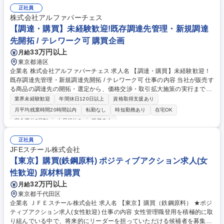
減） 募集職種 【調達、購買に関する何らかのご経験求む】★コンサルテ
正社員
ィング未経験歓迎★
株式会社アルファパーチェス
【調達・購買】未経験歓迎!既存調達先管理・新規調達
先開拓 / テレワーク可 購買企画
33万円以上
月給
東京都港区
企業名 株式会社アルファパーチェス 求人名 【調達・購買】未経験歓迎！
既存調達先管理・新規調達先開拓 / テレワーク可 仕事の内容 当社が販売す
る商品の調達先の開拓・選定から、価格交渉・取引拡大施策の実行まで幅
広く担当いただきます。扱う商材は物品に加え、今後はレンタルサービス
業界未経験歓迎
年間休日120日以上
資格取得支援あり
や在庫管理システムなどの無形商材にも拡大予定です。 多様な商品に関わ
月平均残業時間20時間以内
転勤なし
時短勤務あり
在宅OK
りながら、新たなビジネスをつくっていくおもしろさがあります。 【業務
完全週休2日制
土日祝休み
服装自由
内容】■調達先（商品・サービス）の選定・開拓 ■調達先とのコミュニケ
ーション（価格交渉・取引条件調整・定例会議） ■販売品目や調達先の数
正社員
値管理・分析業務 ■調達先との取引拡大施策立案と実行 ■商品販売・新規
JFEスチール株式会社
サービス立上げ時の運用構築 募集職種 【調達・購買】未経験歓迎！既存
【東京】購買(鉄鋼原料) ポジティブアクション求人(女
調達先管理・新規調達先開拓 / テレワーク可
性歓迎) 原材料購買
32万円以上
月給
東京都千代田区
企業名 ＪＦＥスチール株式会社 求人名 【東京】購買（鉄鋼原料） ★ポジ
ティブアクション求人(女性歓迎) 仕事の内容 女性管理職登用を積極的に取
り組んでいる中で、将来的にリーダーを担っていただける候補者を募集し