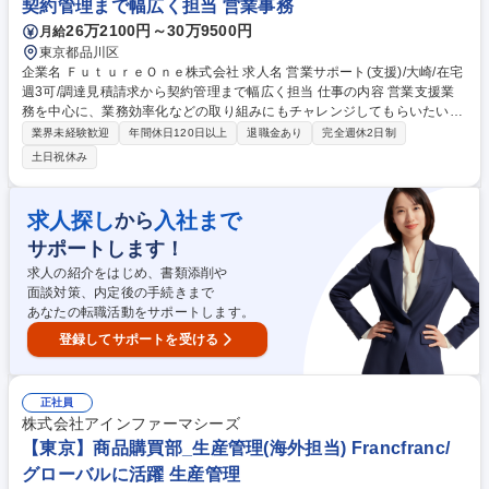
契約管理まで幅広く担当 営業事務
26万2100円～30万9500円
月給
東京都品川区
企業名 ＦｕｔｕｒｅＯｎｅ株式会社 求人名 営業サポート(支援)/大崎/在宅
週3可/調達見積請求から契約管理まで幅広く担当 仕事の内容 営業支援業
務を中心に、業務効率化などの取り組みにもチャレンジしてもらいたいと
考えています。自らアイデアを出し、周りを巻き込みながら、会社をより
業界未経験歓迎
年間休日120日以上
退職金あり
完全週休2日制
良くしていくための推進ができる方を期待します。 ＜営業支援全般＞ ・
土日祝休み
顧客取引に関係する書類全般の作成、確認、申請、捺印など ・調達業務に
おける仕入先への発注や納期調整など ・営業からの問い合わせ対応・契約
管理 ＜業務改善・効率化など＞ ・ルールや運用の見直し ・業務削減・効
求人探し
入社まで
から
率化 ・法改正への対応 募集職種 営業サポート(支援)/大崎/在宅週3可/調達
サポートします！
見積請求から契約管理まで幅広く担当
求人の紹介をはじめ、書類添削や
面談対策、内定後の手続きまで
あなたの転職活動をサポートします。
登録してサポートを受ける
正社員
株式会社アインファーマシーズ
【東京】商品購買部_生産管理(海外担当) Francfranc/
グローバルに活躍 生産管理