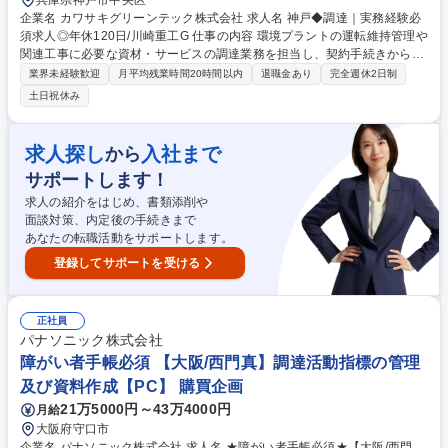
兵庫県神戸市中央区
企業名 カワサキグリーンテック株式会社 求人名 神戸◆調達｜実務経験必
須求人◎年休120日/川崎重工G 仕事の内容 環境プラントの運転維持管理や
関連工事に必要な資材・サービスの調達業務を担当し、契約手続きから発
注、請求処理、支払いまでの一連の事務をお任せします◎ ■環境プラント
業界未経験歓迎
月平均残業時間20時間以内
退職金あり
完全週休2日制
関連の資材・部品・サービスの調達業務を担当 ■サプライヤーとの契約締
土日祝休み
結、価格交渉、納期管理 ■注文書発行から請求書処理、検収、支払いまで
の一連の契約事務 ■「たのめーる」システムを活用した物品承認・支払い
確認 ■社内各部署と連携し、コスト・品質・納期の最適化を推進 ■調達プ
求人探し
入社まで
から
ロセス改善や効率化に向けた提案・実行 募集職種 神戸◆調達｜実務経験
サポートします！
必須求人◎年休120日/川崎重工G
求人の紹介をはじめ、書類添削や
面談対策、内定後の手続きまで
あなたの転職活動をサポートします。
登録してサポートを受ける
正社員
パナソニック株式会社
障がい者手帳必須 【大阪/西門真】調達活動指標の管理
及び資料作成【PC】 購買企画
21万5000円～43万4000円
月給
大阪府守口市
企業名 パナソニック株式会社 求人名 ★障がい者手帳必須★【大阪/西門