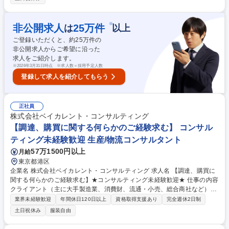
一生活かせる専門知識が身につきます。 【詳細】■仕入先との折衝：中国
仕入先への発注・納期調整、価格交渉(日本語でのやり取りが主体) ■品質
保証・管理：品質に関するクレーム対応、工場への再発防止策の要請、食
※
非公開求人
25
万件
は
以上
品衛生法等の届出管理 ■物流・通関折衝：輸入通関業者との打ち合わせ、
ご登録いただくと、約
25
万件の
配送スケジュールの管理・最適化 募集職種 【大崎】仕入・輸入管理(国内
非公開求人からご希望に沿った
での折衝・価格/納期/品質の管理業務)
求人をご紹介します。
※
2026年3月31日時点 ※求人数＝採用予定人数
登録して求人を紹介してもらう
正社員
株式会社ベイカレント・コンサルティング
【調達、購買に関する何らかのご経験求む】 コンサル
ティング未経験歓迎 生産/物流コンサルタント
57万1500円以上
月給
東京都港区
企業名 株式会社ベイカレント・コンサルティング 求人名 【調達、購買に
関する何らかのご経験求む】★コンサルティング未経験歓迎★ 仕事の内容
クライアント（主に大手製造業、消費財、流通・小売、総合商社など）の
サプライチェーンにおける構造改革やDXを、最上流の戦略立案からIT導
業界未経験歓迎
年間休日120日以上
資格取得支援あり
完全週休2日制
入・業務定着まで一気通貫でリードしていただきます。 【プロジェクト事
土日祝休み
服装自由
例】 ・グローバルSCMの再構築と可視化 ・AI・データ活用による需要予
測と在庫最適化 ・サステナブルSCMの推進（CO2排出量の可視化と削