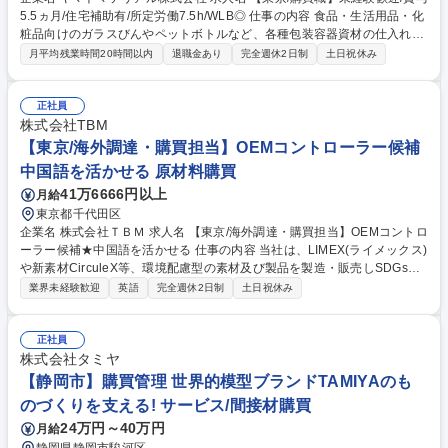
5.5ヵ月/住宅補助有/所定労働7.5h/WLB◎ 仕事の内容 食品・生活用品・化
粧品向けのガラスびんやペットボトルなど、各種包装容器資材の仕入れや
取引先対応を担う購買職です。OJTにて先輩社員が丁寧に育成するため未
月平均残業時間20時間以内
退職金あり
完全週休2日制
土日祝休み
経験からでも安心して業務を行うことができます。 【業務内容】 当社取
扱い商材（食品・生活用品・化粧品業界等に提供するガラス壜・ペットボ
トル・フィルム等各種包装容器資材）の仕入及び取引先折衝をご担当いた
正社員
だきます。※取引先は国内メーカーのため英語スキル不問です。 【出張頻
株式会社TBM
度】月1回ほど大阪支店への出張がございます。 募集職種 【東京/購買
【東京/海外調達・購買担当】OEMコントローラー候補
職】未経験歓迎/賞与5.5ヵ月/住宅補助有/所定労働7.5h/WLB◎
中国語を活かせる 原材料購買
41万6666円以上
月給
東京都千代田区
企業名 株式会社ＴＢＭ 求人名 【東京/海外調達・購買担当】OEMコントロ
ーラー候補★中国語を活かせる 仕事の内容 当社は、LIMEX(ライメックス)
や新素材CirculeX等、環境配慮型の素材及び製品を製造・販売しSDGsに
貢献するユニコーン企業です。そんな当社にて《海外調達・購買担当》を
業界未経験歓迎
英語
完全週休2日制
土日祝休み
募集いたします！ 急拡大する顧客需要に応えるため、各種自社製品の海外
調達や購買戦略の策定、委託先選定、国内外の輸送手配などサプライチェ
ーンの最適化を担います。 【具体的には】■調達・購買戦略の策定 ■委託
正社員
先選定および管理 ■各種契約締結・価格交渉 ■原価見積もり作成・低減活
株式会社タミヤ
動 ■担当商品のQCD最適化 ■輸出入含む国内外輸送の手配・最適物流の構
【静岡市】購買管理 世界的模型ブランドTAMIYAのも
築など 募集職種 【東京/海外調達・購買担当】OEMコントローラー候補★
のづくりを支える! サービス/間接材購買
中国語を活かせる
24万円～40万円
月給