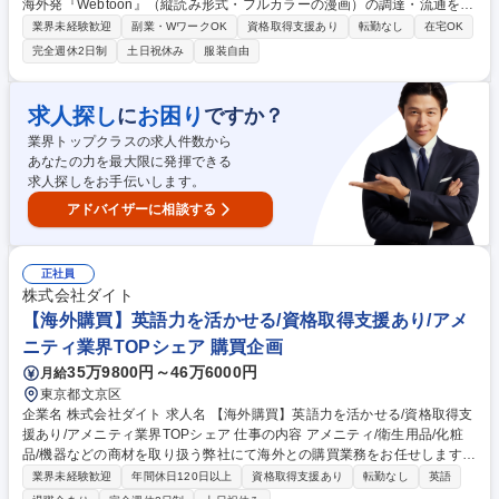
海外発『Webtoon』（縦読み形式・フルカラーの漫画）の調達・流通を行
っております。韓国コンテンツの理解と韓国語スキルを活かし、調達業務
業界未経験歓迎
副業・WワークOK
資格取得支援あり
転勤なし
在宅OK
を中核としつつ、韓国の素晴らしい作品を日本の読者に届ける「文 化の架
完全週休2日制
土日祝休み
服装自由
け橋」としての役割を担っていただきます。 【詳細】■韓国マンガコンテ
ンツの調達・契約交渉業務（契約締結、納品・素材管理、条件交渉、権利
確認など）■韓国企業との折衝・連絡（メール、MTG、翻訳対応）■韓国
求人探し
お困り
に
ですか？
出張と現地イベント参加・商談■新規コンテンツプロバイダーの開拓 募集
業界トップクラスの求人件数から
職種 【調達担当】韓国マンガコンテンツの調達・契約交渉業務/韓国語を
あなたの力を最大限に発揮できる
活かせる！
求人探しをお手伝いします。
アドバイザーに相談する
正社員
株式会社ダイト
【海外購買】英語力を活かせる/資格取得支援あり/アメ
ニティ業界TOPシェア 購買企画
35万9800円～46万6000円
月給
東京都文京区
企業名 株式会社ダイト 求人名 【海外購買】英語力を活かせる/資格取得支
援あり/アメニティ業界TOPシェア 仕事の内容 アメニティ/衛生用品/化粧
品/機器などの商材を取り扱う弊社にて海外との購買業務をお任せします。
・発注業務/加工注文/納期追跡および前倒し調整/棚卸 ・商品開発/仕入先開
業界未経験歓迎
年間休日120日以上
資格取得支援あり
転勤なし
英語
拓ならびに仕入値上げ対応/原価削減 ・利益計算/検査、申請関連/品質関連/