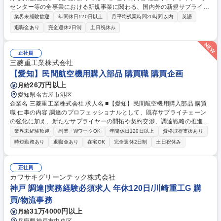
センター等の全事業における新規事業に関わる、国内外の新規サプライヤ
ーの調査・発掘・評価・選定業務をお任せします。※量産移行後の管理は
業界未経験歓迎
年間休日120日以上
月平均残業時間20時間以内
英語
別担当が担うため、開拓～合意形成に特化。 ■国内外の新規サプライヤー
退職金あり
完全週休2日制
土日祝休み
の調査・開拓（RFI、RFQの送付・回収） ■QCDS基準に基づく評価・監
査（工場監査等） ■見積査定および条件交渉（価格、納期、インコターム
ズ等） ■NDAや基本契約の折衝・手続き（合意形成まで） ■開発・品質等
正社員
の関係部門との調整 ※海外メーカーとの交渉等で日常的に英語を使用しま
三菱重工業株式会社
す。 募集職種 【神戸】調達(国内・海外)/新規事業における調達先開拓・
【愛知】民間航空機用購入部品 購買職 購買企画
契約折衝/やりがい◎
26万円以上
月給
愛知県名古屋市港区
企業名 三菱重工業株式会社 求人名 ■【愛知】民間航空機用購入部品 購買
職 仕事の内容 調達のプロフェッショナルとして、既存サプライチェーン
の強化に加え、新たなサプライヤーの開拓や契約交渉、調達戦略の推進を
担っていただきます。 社内外の多くの関係者と連携しながら、安定供給と
業界未経験歓迎
副業・WワークOK
年間休日120日以上
資格取得支援あり
競争力向上を実現し、事業成長を支える重要な役割を果たしていただくこ
時短勤務あり
退職金あり
在宅OK
完全週休2日制
土日祝休み
とを期待しています。 【業務詳細】調達担当として、見積取得から価格・
契約交渉、納入管理、支払対応、品質・納期課題の解決まで、調達業務全
般を幅広く担当していただきます。担当するのは数社から十数社のサプラ
正社員
イヤーで、社内外の多様な関係者と連携しながら、安定供給と競争力向上
カワサキグリーンテック株式会社
の実現を目指します 募集職種 ■【愛知】民間航空機用購入部品 購買職
神戸 調達|実務経験必須求人 年休120日/川崎重工G 購
買/物流事務
31万4000円以上
月給