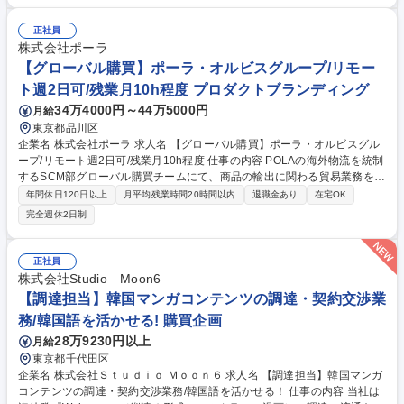
て以下の業務を中心にお任せします。 ■生産計画の策定 ■中国工場との生
産調整（生産、原価、納期） ■輸出入事務処理全般 ■製品や資材の在庫管
正社員
理 ■納期や品質に関するトラブル発生時の対応と改善提案 中国語を用いた
株式会社ポーラ
コミュニケーションがメインとなります。 最初は先輩社員が丁寧に指導
【グローバル購買】ポーラ・オルビスグループ/リモー
し、徐々に業務をお任せしていくので未経験の方も安心してスタートでき
ト週2日可/残業月10h程度 プロダクトブランディング
ます。 募集職種 【東京/老舗メーカーの購買業務担当者】◆Fittyマスク◆
34万4000円～44万5000円
月給
中国語必須◆未経験OK！
東京都品川区
企業名 株式会社ポーラ 求人名 【グローバル購買】ポーラ・オルビスグル
ープ/リモート週2日可/残業月10h程度 仕事の内容 POLAの海外物流を統制
するSCM部グローバル購買チームにて、商品の輸出に関わる貿易業務をお
任せします。基本は船での輸送が主になりますが、緊急度や状況により、
年間休日120日以上
月平均残業時間20時間以内
退職金あり
在宅OK
空輸での対応も行っております。 【詳細】■輸出実務：海外拠点からのオ
完全週休2日制
ーダーに対し、在庫確認からフォワーダー・輸送手配、輸出書類（S/C、I
V、PL、原産地証明、COA等）の作成まで一貫して対応。各国規制に合わ
せた正確なデリバリーを実現します。 ■在庫調達・需要予測：数ヶ月のリ
正社員
ードタイムを見越し、各国の需要を予測。国内調達部門と連携した発注業
株式会社Studio Moon6
務や、流動的な在庫数量の適正管理を行います。 募集職種 【グローバル
【調達担当】韓国マンガコンテンツの調達・契約交渉業
購買】ポーラ・オルビスグループ/リモート週2日可/残業月10h程度
務/韓国語を活かせる! 購買企画
28万9230円以上
月給
東京都千代田区
企業名 株式会社Ｓｔｕｄｉｏ Ｍｏｏｎ６ 求人名 【調達担当】韓国マンガ
コンテンツの調達・契約交渉業務/韓国語を活かせる！ 仕事の内容 当社は