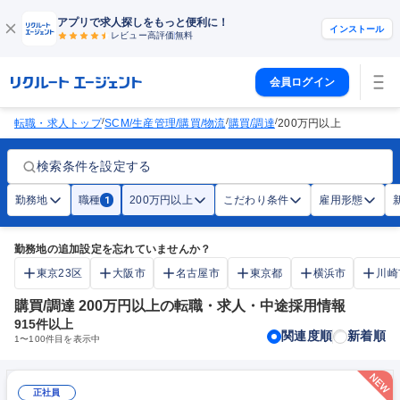
アプリで求人探しをもっと便利に！
インストール
レビュー高評価
無料
会員ログイン
/
/
/
転職・求人トップ
SCM/生産管理/購買/物流
購買/調達
200万円以上
検索条件を設定する
勤務地
職種
200万円以上
こだわり条件
雇用形態
1
勤務地の追加設定を忘れていませんか？
東京23区
大阪市
名古屋市
東京都
横浜市
川崎
購買/調達 200万円以上の転職・求人・中途採用情報
915
件以上
関連度順
新着順
1
〜
100
件目を表示中
正社員