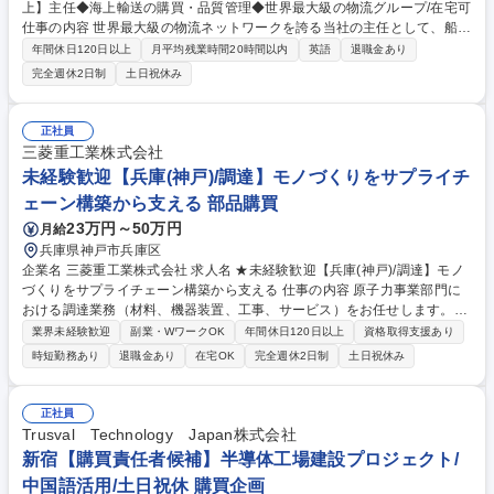
上】主任◆海上輸送の購買・品質管理◆世界最大級の物流グループ/在宅可
仕事の内容 世界最大級の物流ネットワークを誇る当社の主任として、船会
社・国内協力会社等からの購買と品質管理をお任せします。市場の需給予
年間休日120日以上
月平均残業時間20時間以内
英語
退職金あり
測から戦略策定、価格設定まで、ビジネスの根幹に関わる重要なポジショ
完全週休2日制
土日祝休み
ンです。 【詳細】 ■コンテナ貸切や混載輸送における戦略策定、顧客から
の見積依頼対応 ■マーケット需給予測、分析による販売価格設定 ■船会社
や協力会社に対する輸送価格や積載スペースの交渉・調整・提案 ■船会社
正社員
や協力会社との関係構築、新規契約、評価、定例会議などの管理業務 ■新
三菱重工業株式会社
規・既存顧客への同行訪問、入札・見積もり支援等 募集職種 【押上】主
未経験歓迎【兵庫(神戸)/調達】モノづくりをサプライチ
任◆海上輸送の購買・品質管理◆世界最大級の物流グループ/在宅可
ェーン構築から支える 部品購買
23万円～50万円
月給
兵庫県神戸市兵庫区
企業名 三菱重工業株式会社 求人名 ★未経験歓迎【兵庫(神戸)/調達】モノ
づくりをサプライチェーン構築から支える 仕事の内容 原子力事業部門に
おける調達業務（材料、機器装置、工事、サービス）をお任せします。ビ
ジネスパートナーと共に原子力製品の付加価値を創造し、事業への貢献を
業界未経験歓迎
副業・WワークOK
年間休日120日以上
資格取得支援あり
果たす役割を担って頂くことを想定しております。 【詳細】国内外の市場
時短勤務あり
退職金あり
在宅OK
完全週休2日制
土日祝休み
トレンド・市況分析、事業戦略を踏まえた調達戦略立案から、ビジネスパ
ートナーとの価格/契約条件交渉を経た発注業務をお任せします。また関係
部門やビジネスパートナーの調整や取りまとめ役を担い、最適なサプライ
正社員
チェーンの構築をお任せします。必要となる材料や部品、機器装置や工事
Trusval Technology Japan株式会社
の調達契約を取りまとめる基本的な役割に加え、調達品の最適な品質・コ
新宿【購買責任者候補】半導体工場建設プロジェクト/
スト・納期の追求というミッションとなります。 募集職種 ★未経験歓迎
中国語活用/土日祝休 購買企画
【兵庫(神戸)/調達】モノづくりをサプライチェーン構築から支える