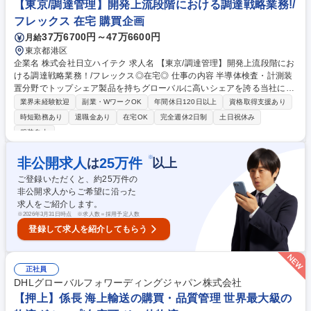
【東京/調達管理】開発上流段階における調達戦略業務!/
達・購買(半導体製造用の薬品・レジスト)】_H2610
フレックス 在宅 購買企画
37万6700円～47万6600円
月給
東京都港区
企業名 株式会社日立ハイテク 求人名 【東京/調達管理】開発上流段階にお
ける調達戦略業務！/フレックス◎在宅◎ 仕事の内容 半導体検査・計測装
置分野でトップシェア製品を持ちグローバルに高いシェアを誇る当社に
て、サプライヤー管理および各種予実算管理等の業務をお任せします。調
業界未経験歓迎
副業・WワークOK
年間休日120日以上
資格取得支援あり
達から技術レベルの底上げを図っていく重要業務です ○調達横断施策の立
時短勤務あり
退職金あり
在宅OK
完全週休2日制
土日祝休み
案・推進と調達額・原価低減の予実管理 ○下請法・建業法・印紙税法の法
服装自由
令対応と関連部署への教育 ○国税局・会計士・日立G等の各種監査およびJ
-SOX対応に向けた進捗管理 ○調達部門の経費・固定資産・情報セキュリテ
※
非公開求人
25
万件
は
以上
ィ/CSR管理を本社と推進 ○サプライヤー口座・契約書などのサプライヤマ
ネジメントをバイヤーと協働で実施 ○部内インフラ対応やDX推進に関与
ご登録いただくと、約
25
万件の
し、業務プロセスの効率化を支援 募集職種 【東京/調達管理】開発上流段
非公開求人からご希望に沿った
階における調達戦略業務！/フレックス◎在宅◎
求人をご紹介します。
※
2026年3月31日時点 ※求人数＝採用予定人数
登録して求人を紹介してもらう
正社員
DHLグローバルフォワーディングジャパン株式会社
【押上】係長 海上輸送の購買・品質管理 世界最大級の