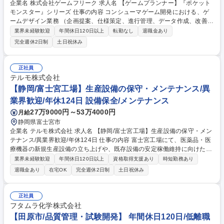
企業名 株式会社ゲームフリーク 求人名 【ゲームプランナー】『ポケット
モンスター』シリーズ 仕事の内容 コンシューマゲーム開発における、ゲ
ームデザイン業務 （企画提案、仕様策定、進行管理、データ作成、改善提
案、デバッグ） 募集職種 【ゲームプランナー】『ポケットモンスター』
業界未経験歓迎
年間休日120日以上
転勤なし
退職金あり
シリーズ
完全週休2日制
土日祝休み
正社員
テルモ株式会社
【静岡/富士宮工場】生産設備の保守・メンテナンス/異
業界歓迎/年休124日 設備保全/メンテナンス
27万9000円～53万4000円
月給
静岡県富士宮市
企業名 テルモ株式会社 求人名 【静岡/富士宮工場】生産設備の保守・メン
テナンス/異業界歓迎/年休124日 仕事の内容 富士宮工場にて、医薬品・医
療機器の新規生産設備の立ち上げや、既存設備の安定稼働維持に向けた維
持管理・メンテナンス業務（オーバーホール、突発故障時の復旧・応急処
業界未経験歓迎
年間休日120日以上
資格取得支援あり
時短勤務あり
置等）をお任せ。【詳細】 ・既存設備のオーバーホール、機器更新、改良
退職金あり
在宅OK
完全週休2日制
土日祝休み
改善・突発故障時の復旧、応急処置・新規設備立ち上げへの参画、データ
解析等 【業務割合】改善申請30％、新規ライン導入40％、試作装置組立
等30％。ご経験に併せ、まずは申請やライン導入を中心に担当いただく予
正社員
定。 【富士宮工場について】操業開始から60年を迎える。輸液剤/シリン
フタムラ化学株式会社
ジ/LAJEX容器/癒着防止剤/人工肺回路（エクモ）/血液バッグ等を製造。
【田原市/品質管理・試験開発】 年間休日120日/低離職
募集職種 【静岡/富士宮工場】生産設備の保守・メンテナンス/異業界歓迎/