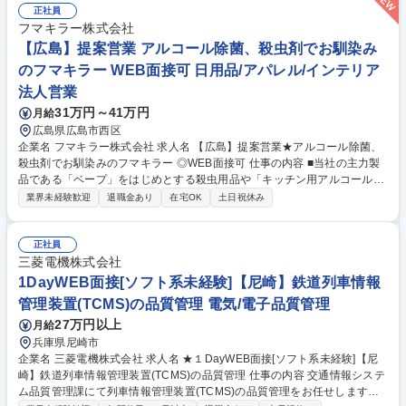
正社員
フマキラー株式会社
【広島】提案営業 アルコール除菌、殺虫剤でお馴染み
のフマキラー WEB面接可 日用品/アパレル/インテリア
法人営業
31万円～41万円
月給
広島県広島市西区
企業名 フマキラー株式会社 求人名 【広島】提案営業★アルコール除菌、
殺虫剤でお馴染みのフマキラー ◎WEB面接可 仕事の内容 ■当社の主力製
品である「ベープ」をはじめとする殺虫用品や「キッチン用アルコール除
菌」といった家庭用品、園芸用品などの提案営業です。 【具体的には】商
業界未経験歓迎
退職金あり
在宅OK
土日祝休み
社や販売代理店・小売店（ホームセンター、スーパー ドラッグストア等
）への本部商談と店頭での販売促進を中心に担っていただきます。市場や
販売動向の調査 ・製品や売場レイアウトの提案、 その提案資料の作成
正社員
（ディスプレイや販促物の企画）等。 ■人の命や暮らしを守ることに直結
三菱電機株式会社
するやりがいのある営業です ■弊社は海外でも殺虫剤事業を展開しており
1DayWEB面接[ソフト系未経験]【尼崎】鉄道列車情報
ます。将来的には海外営業としてのキャリア構築も可能です。 募集職種
管理装置(TCMS)の品質管理 電気/電子品質管理
【広島】提案営業★アルコール除菌、殺虫剤でお馴染みのフマキラー ◎W
27万円以上
月給
EB面接可
兵庫県尼崎市
企業名 三菱電機株式会社 求人名 ★１DayWEB面接[ソフト系未経験]【尼
崎】鉄道列車情報管理装置(TCMS)の品質管理 仕事の内容 交通情報システ
ム品質管理課にて列車情報管理装置(TCMS)の品質管理をお任せします