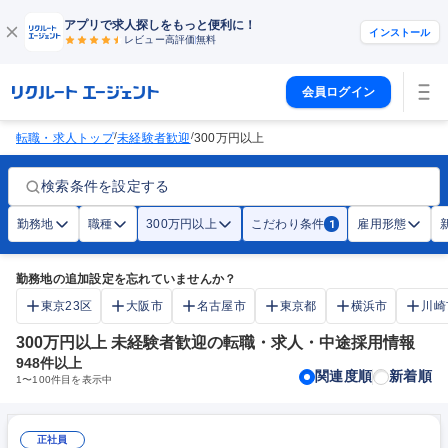
アプリで求人探しをもっと便利に！
インストール
レビュー高評価
無料
会員ログイン
/
/
転職・求人トップ
未経験者歓迎
300万円以上
検索条件を設定する
勤務地
職種
300万円以上
こだわり条件
雇用形態
1
勤務地の追加設定を忘れていませんか？
東京23区
大阪市
名古屋市
東京都
横浜市
川崎
300万円以上 未経験者歓迎の転職・求人・中途採用情報
948
件以上
関連度順
新着順
1
〜
100
件目を表示中
正社員