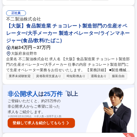
ジェクト管理■分析と付加価値の提供■チームマネジメント 【教育環境】
入社後はまず、実際の筐体に触れながらテスター業務を学び、アミューズ
メントQA特有のルーティンや実務知識を習得します。基礎習得後は、先
正社員
輩リーダーの下で実戦的なマネジメントをトレーニング。十分な研修期間
不二製油株式会社
を設けているため、着実にリーダーとしての地力を固められます。 募集職
【大阪】食品製造業 チョコレート製造部門の生産オペ
種 秋葉原【未経験OK/パチンコ・パチスロ好き歓迎】遊技機QAリーダー
レーター/大手メーカー 製造オペレーター/ラインマネー
ジャー(食品/飲料/たばこ)
34万円～37万円
月給
大阪府泉佐野市
企業名 不二製油株式会社 求人名 【大阪】食品製造業 チョコレート製造部
門の生産オペレーター/大手メーカー 仕事の内容 チョコレート製造部門に
て生産オペレーター業務をお任せいたします。 【業務詳細】 ■製造機械稼
働操作■生産設備メンテナンス■工程毎の品質管理 【当社の特徴】 工場内
業界未経験歓迎
資格取得支援あり
時短勤務あり
退職金あり
服装自由
はほぼ自動化され、機械操作など覚える事はありますが、色々な業務に関
われる面白さがあり、業務習得を通じて成長・ステップアップも可能で
す。 募集職種 【大阪】食品製造業 チョコレート製造部門の生産オペレー
※
非公開求人
25
万件
は
以上
ター/大手メーカー
ご登録いただくと、約
25
万件の
非公開求人からご希望に沿った
求人をご紹介します。
※
2026年3月31日時点 ※求人数＝採用予定人数
登録して求人を紹介してもらう