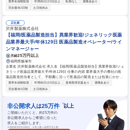
メンバーのマネジメント業務 ■デザイン・設定の品質管理、進行管理、窓
業界未経験歓迎
年間休日120日以上
転勤なし
退職金あり
口対応 ■外部クリエイターと折衝を行い、デザインの方向性の決定、完成
完全週休2日制
土日祝休み
までの進行 募集職種 【プランナー（シナリオ・世界観設定）】ポケモン
ゲーム開発企業！
正社員
沢井製薬株式会社
【福岡/医薬品製造担当】異業界歓迎/ジェネリック医薬
品業界最大手/年休129日 医薬品製造オペレーター/ライ
ンマネージャー
25万円以上
月給
福岡県飯塚市
企業名 沢井製薬株式会社 求人名 【福岡/医薬品製造担当】異業界歓迎/ジェ
ネリック医薬品業界最大手/年休129日 仕事の内容 業界最大手の弊社の医
薬品製造担当者として、手順書に沿って医薬品の製造または包装にかかわ
る機械操作をお願いします。クリーンルーム内での作業となり、衛生的な
業界未経験歓迎
年間休日120日以上
資格取得支援あり
退職金あり
環境でお仕事していただけます。 【入社後について】 入社後は約半年に
完全週休2日制
土日祝休み
わたり研修を実施します。入社前の段階では専門的な知識は不要です。医
薬品製造を通じて社会貢献したいという意欲のある方はぜひご応募くださ
い！ 【採用背景】事業拡大・生産量増加に伴い人員強化 募集職種 【福岡/
※
非公開求人
25
万件
は
以上
医薬品製造担当】異業界歓迎/ジェネリック医薬品業界最大手/年休129日
ご登録いただくと、約
25
万件の
非公開求人からご希望に沿った
求人をご紹介します。
※
2026年3月31日時点 ※求人数＝採用予定人数