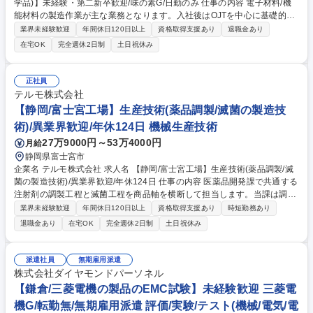
学品)】未経験・第二新卒歓迎/味の素G/日勤のみ 仕事の内容 電子材料/機
能材料の製造作業が主な業務となります。入社後はOJTを中心に基礎的な
業務から育成を実施します。マテハンでの原材料取扱い、各種生産機器の
業界未経験歓迎
年間休日120日以上
資格取得支援あり
退職金あり
操作・監視測定および記録などの作業がメインです。 【業務習得につい
在宅OK
完全週休2日制
土日祝休み
て】作業において手順書がありそちらに沿って業務を遂行していただくた
め未経験の方でも安心して就業いただけます。 【業務詳細】■安全衛生活
動 ■改善提案活動 ■簡単な技術検討、設備保全グループへの修理依頼等 ■
正社員
各マネジメントシステムの運用と改善 ■現場の4S維持 ■工場内での電子材
テルモ株式会社
料などの製造作業 募集職種 【群馬/製造(電子材料・化学品)】未経験・第
【静岡/富士宮工場】生産技術(薬品調製/滅菌の製造技
二新卒歓迎/味の素G/日勤のみ
術)/異業界歓迎/年休124日 機械生産技術
27万9000円～53万4000円
月給
静岡県富士宮市
企業名 テルモ株式会社 求人名 【静岡/富士宮工場】生産技術(薬品調製/滅
菌の製造技術)/異業界歓迎/年休124日 仕事の内容 医薬品開発課で共通する
注射剤の調製工程と滅菌工程を商品軸を横断して担当します。当課は調整
チームと滅菌チームに分かれており、ご経験に応じていずれかに配属され
業界未経験歓迎
年間休日120日以上
資格取得支援あり
時短勤務あり
ます。（20名規模の組織です） 【職務内容】■医薬品製造に不可欠な水・
退職金あり
在宅OK
完全週休2日制
土日祝休み
調製・滅菌などの製造設備技術設定、バリデーション業務 ■新規生産技術
の探索(今後、凍結乾燥やコーティング分野にも拡大予定) ■新規ラインの
立ち上げ、既存ラインの改善・改良の立案と実行 ■レギュレーションや規
派遣社員
無期雇用派遣
制要求を確認し、逸脱のない製造条件設定の立案と実行 【調整チーム】薬
株式会社ダイヤモンドパーソネル
品の調整・取り扱い 【滅菌チーム】オートクレーブやEOガス、電子線滅
【鎌倉/三菱電機の製品のEMC試験】未経験歓迎 三菱電
菌などの滅菌技術 募集職種 【静岡/富士宮工場】生産技術(薬品調製/滅菌
機G/転勤無/無期雇用派遣 評価/実験/テスト(機械/電気/電
の製造技術)/異業界歓迎/年休124日