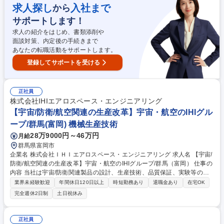
応募ください！ 【働き方】1週間ごとに早番・遅番（日勤・夜勤）が交替
求人探し
入社まで
から
し、生活リズムが取りやすい環境です。 【採用背景】事業拡大・生産量増
サポートします！
加に伴い人員強化 募集職種 【千葉/医薬品製造担当】クリーンルーム内業
務/業界未経験歓迎/借り上げ社宅有
求人の紹介をはじめ、書類添削や
面談対策、内定後の手続きまで
あなたの転職活動をサポートします。
登録してサポートを受ける
正社員
株式会社IHIエアロスペース・エンジニアリング
【宇宙/防衛/航空関連の生産改革】宇宙・航空のIHIグル
ープ/群馬(富岡) 機械生産技術
28万9000円～46万円
月給
群馬県富岡市
企業名 株式会社ＩＨＩエアロスペース・エンジニアリング 求人名 【宇宙/
防衛/航空関連の生産改革】宇宙・航空のIHIグループ/群馬（富岡） 仕事の
内容 当社は宇宙/防衛関連製品の設計、生産技術、品質保証、実験等の分
野を中心に事業を展開しておりIHIグループとして世界の宇宙開発に貢献し
業界未経験歓迎
年間休日120日以上
時短勤務あり
退職金あり
在宅OK
ています。 今回は派遣先の親会社IHIエアロスペース製造部生産改革グル
完全週休2日制
土日祝休み
ープにて、生産改革戦略策定、工場DX、自動化、少人化などを実施して
いただきます。 【主な業務】 ■生産改革戦略の策定 ■工場DX ■品質改善 ■
自動化・少人化技術開発 【入社後】OJTを通して学んでいただきますので
正社員