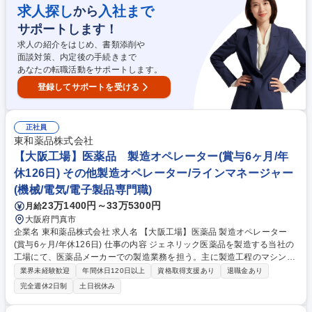
い！ 【採用背景】事業拡大・生産量増加に伴い人員強化 募集職種 【茨城/
求人探し
入社まで
から
医薬品製造担当】異業界歓迎/ジェネリック医薬品業界最大手/年休129日
サポートします！
求人の紹介をはじめ、書類添削や
面談対策、内定後の手続きまで
あなたの転職活動をサポートします。
登録してサポートを受ける
正社員
東和薬品株式会社
【大阪工場】医薬品 製造オペレーター(賞与6ヶ月/年
休126日) その他製造オペレーター/ラインマネージャー
(機械/電気/電子製品専門職)
23万1400円～33万5300円
月給
大阪府門真市
企業名 東和薬品株式会社 求人名 【大阪工場】医薬品 製造オペレーター
(賞与6ヶ月/年休126日) 仕事の内容 ジェネリック医薬品を製造する当社の
工場にて、医薬品メーカーでの製造業務を担う。主に製造工程のマシンオ
ペレーターを担当して頂きます。 【固形製剤製造に伴う下記業務を担当】
業界未経験歓迎
年間休日120日以上
資格取得支援あり
退職金あり
・製造機械オペレーティング・機械の組み付けや分解 ・清掃作業・工程レ
完全週休2日制
土日祝休み
ポート・ＰＣでの簡単な入力作業 ・整型～コーティング工程・錠剤検査業
務 ※入社後は充実した研修・フォローあり。 ※クリーンルーム内作業に