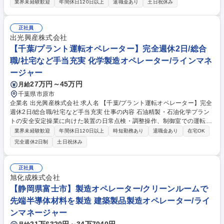
【具体的には】■製品納入前の初品検証 (ハードウェア検証試験、ソフトウ
業界未経験歓迎
年間休日120日以上
退職金あり
土日祝休み
ェア検証試験）、及び試験要領書／成績書の作成■製品納入 後の車両及び
車両基地等での機能・性能確認／検証試験 ■製品納入後の保守対応 ■試験
検証工程の計画作成及び工程管理 ■工場内での試験環境構築／整備 ※顧客
正社員
や社内関係部門等との打合せ・折衝等、人との関わりの多い仕事です。※
出光興産株式会社
顧客納入後の機能・性能検証試験は、顧客先への出張業務となります。
【千葉/プラント運転オペレーター】完全週休2日/総合
(国内各地への出張業務) ※1案件あたりの担当業務期間は1ヶ月～2年程度
職/社宅など手当充実 化学製造オペレーター/ラインマネ
となります。 募集職種 ★１DayWEB面接[ソフト系未経験]【尼崎】鉄道列
ージャー
車情報管理装置(TCMS)の品質管理
27万円～45万円
月給
千葉県市原市
企業名 出光興産株式会社 求人名 【千葉/プラント運転オペレーター】完全
週休2日/総合職/社宅など手当充実 仕事の内容 石油精製・石油化学プラン
トの安全安定操業に向けた装置の日常点検・調整操作、制御室での運転監
視・条件調整、および省エネや運転最適化の検討業務をご担当いただきま
業界未経験歓迎
年間休日120日以上
時短勤務あり
退職金あり
在宅OK
す。※建物の改変を伴う業務は含みません。 【詳細】2つの職務および検
完全週休2日制
土日祝休み
討業務に携わります。■フィールドマン：日常・定期点検を通じた異常早
期発見、機器調整操作■ボードマン：制御室の監視画面による運転状態の
監視、運転条件変更・調整操作■検討業務：運転課題の抽出、省エネ・運
正社員
転最適化・設備改善の立案 【働き方・教育】4直2交替制。ミニプラント
旭化成株式会社
やシミュレーターを用いた実践研修、先輩の直接指導があり異業界出身者
【静岡県富士市】製造オペレーター/クリーンルームで
も多数活躍中です。 募集職種 【千葉/プラント運転オペレーター】完全週
先端半導体材料を製造 建築製品製造オペレーター/ライ
休2日/総合職/社宅など手当充実
ンマネージャー