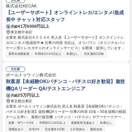
検証工程の計画作成及び工程管理 ■工場内での試験環境構築／整備 ※顧客
正社員
や社内関係部門等との打合せ・折衝等、人との関わりの多い仕事です。※
株式会社KECAK
顧客納入後の機能・性能検証試験は、顧客先への出張業務となります。
【ユーザーサポート】オンライントレカ/エンタメ/急成
(国内各地への出張業務) ※1案件あたりの担当業務期間は1ヶ月～2年程度
長中 チャット対応スタッフ
となります。 募集職種 ★１DayWEB面接[電気系未経験]【尼崎】鉄道用列
41万6000円以上
月給
車情報管理装置(TCMS)の品質管理
東京都中央区
企業名 株式会社ＫＥＣＡＫ 求人名 【ユーザーサポート】オンライントレ
カ/エンタメ/急成長中★ 仕事の内容 当社は、オリパワン（オリジナルパッ
ケージ型トレカガチャのオンラインサービス）を開発・提供しています。
「エンタメ×デジタル」の領域で日本一を目指す当社にて《ユーザーサポ
業界未経験歓迎
年間休日120日以上
転勤なし
完全週休2日制
ート》を募集します！ 問い合わせ対応にとどまらず、ユーザーの声をもと
に業務改善やプロダクト改善、不正対策などにも携わり、サービス全体の
品質向上を推進する裁量の大きなポジションです。 【具体的には】■メー
正社員
ル・チャットでの問合せ対応や各種調整 ■不正対策や本人確認フローなど
ポールトゥウィン株式会社
安全性向上の運用改善 ■問合せデータの分析、FAQやテンプレ整備 ■開発
秋葉原【未経験OK/パチンコ・パチスロ好き歓迎】遊技
チームへの改善提案など 募集職種 【ユーザーサポート】オンライントレ
機QAリーダー QA/テストエンジニア
カ/エンタメ/急成長中★
25万円以上
月給
東京都台東区
企業名 ポールトゥウィン株式会社 求人名 秋葉原【未経験OK/パチンコ・
パチスロ好き歓迎】遊技機QAリーダー 仕事の内容 10名～50名規模の精鋭
チームを率い、最新の遊技機（パチンコ・パチスロ）やアーケードゲーム
が、設計通り、かつ「最高に面白い状態」で動作するかを統括する司令塔
副業・WワークOK
年間休日120日以上
資格取得支援あり
転勤なし
です。 【具体的なミッション】■プロジェクトの設計・提案■攻めのプロ
退職金あり
在宅OK
完全週休2日制
土日祝休み
服装自由