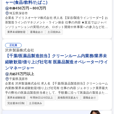
ャー(食品/飲料/たばこ)
450万円～800万円
年俸
埼玉県深谷市
企業名 アイリスオーヤマ株式会社 求人名 【深谷/製造ラインリーダー】お
茶製造ラインのマネジメント・ライン保全 仕事の内容 ★直近ではジャパ
ンソリューションの実現のため、ロボット開発や米事業への参入など社会
課題の解決にも真摯に取り組んでいます。各種手当・福利厚生が充実して
業界未経験歓迎
退職金あり
土日祝休み
おり、年間休日が120日と働きやすい環境を整備★ 【業務】新事業となる
お茶の製造工場で、下記業務を担当いただきます。 ご経験やスキルに合わ
せて、製造オペレーターリーダー、品質管理などの業務を担当していただ
正社員
く予定です【具体的に】■製造オペレーター：自動化されたライン各工程
沢井製薬株式会社
での機械操作・製造実務及びオペレーター教育・管理 ■生産技術：生産設
【千葉/医薬品製造担当】クリーンルーム内業務/業界未
備のメンテナンス、トラブル対応 ■品質管理：製品の品質管理、品質評
経験歓迎/借り上げ社宅有 医薬品製造オペレーター/ライ
価、および改善業務 募集職種 【深谷/製造ラインリーダー】お茶製造ライ
ンマネージャー
ンのマネジメント・ライン保全
25万円以上
月給
千葉県茂原市
企業名 沢井製薬株式会社 求人名 【千葉/医薬品製造担当】クリーンルーム
内業務/業界未経験歓迎/借り上げ社宅有 仕事の内容 ジェネリック業界最大
手の弊社の医薬品製造担当者として、手順書に沿って医薬品の製造または
包装にかかわる機械操作をお願いします。クリーンルーム内での作業とな
業界未経験歓迎
年間休日120日以上
資格取得支援あり
退職金あり
り、衛生的な環境でお仕事していただけます。 【入社後について】入社後
完全週休2日制
土日祝休み
は約半年にわたり研修を実施します。入社前の段階では専門的な知識は不
要です。医薬品製造を通じて社会貢献したいという意欲のある方はぜひご