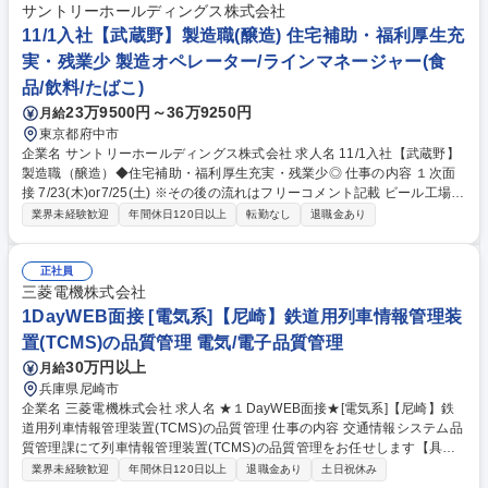
ご安心ください。 募集職種 【宇宙/防衛/航空関連の生産改革】宇宙・航空
サントリーホールディングス株式会社
のIHIグループ/群馬（富岡）
11/1入社【武蔵野】製造職(醸造) 住宅補助・福利厚生充
実・残業少 製造オペレーター/ラインマネージャー(食
品/飲料/たばこ)
23万9500円～36万9250円
月給
東京都府中市
企業名 サントリーホールディングス株式会社 求人名 11/1入社【武蔵野】
製造職（醸造）◆住宅補助・福利厚生充実・残業少◎ 仕事の内容 １次面
接 7/23(木)or7/25(土) ※その後の流れはフリーコメント記載 ビール工場に
て中味製造工程の製造（仕込・醗酵・貯酒・ろ過）のオペレーション、生
業界未経験歓迎
年間休日120日以上
転勤なし
退職金あり
産管理、設備メンテナンス、改善業務 を含む日常業務などをご担当いただ
きます。 【具体的な業務内容】 ※配属はご経験やスキルに応じ選考過程
で決定。 ■ビール生産設備の運転オペレーター ■品質確認、管理 ■設備の
正社員
点検 ■設備、仕組みの改善業務（品質、コスト、生産性、安全） 募集職種
三菱電機株式会社
11/1入社【武蔵野】製造職（醸造）◆住宅補助・福利厚生充実・残業少◎
1DayWEB面接 [電気系]【尼崎】鉄道用列車情報管理装
置(TCMS)の品質管理 電気/電子品質管理
30万円以上
月給
兵庫県尼崎市
企業名 三菱電機株式会社 求人名 ★１DayWEB面接★[電気系]【尼崎】鉄
道用列車情報管理装置(TCMS)の品質管理 仕事の内容 交通情報システム品
質管理課にて列車情報管理装置(TCMS)の品質管理をお任せします【具体
的には】■製品納入前の初品検証 (ハードウェア検証試験、ソフトウェア検
業界未経験歓迎
年間休日120日以上
退職金あり
土日祝休み
証試験）、及び試験要領書／成績書の作成■製品納入 後の車両及び車両基