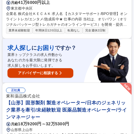
41万6000円以上
月給
東京都中央区
企業名 株式会社ＫＥＣＡＫ 求人名 【カスタマーサポート/BPO管理】オン
ライントレカ/エンタメ/急成長中★ 仕事の内容 当社は、オリパワン（オリ
ジナルパッケージ型トレカガチャのオンラインサービス）を開発・提供し
ています。「エンタメ×デジタル」の領域で日本一を目指す当社にて《カ
業界未経験歓迎
年間休日120日以上
転勤なし
完全週休2日制
スタマーサポート/BPO管理》を募集します！ 社内CSチームの一員として
BPO（外部委託先）の管理・育成をご担当。品質管理や教育、社内連携を
通じサービス品質向上を担います。 【具体的には】■BPO先との定期連
求人探し
お困り
に
ですか？
携・情報同期 ■業務マニュアル・対応フロー共有・更新 ■対応品質モニタ
業界トップクラスの求人件数から
リング・SLA/KPI管理 ■トレーニング実施・フィードバック 【仕事の魅
あなたの力を最大限に発揮できる
力】急成長組織でCSの仕組み化に挑戦でき、ユーザーの熱量を直に感じ
求人探しをお手伝いします。
ながら体験価値向上に貢献できます。 募集職種 【カスタマーサポート/BP
O管理】オンライントレカ/エンタメ/急成長中★
アドバイザーに相談する
正社員
東和薬品株式会社
【山形】固形製剤 製造オペレーター/日本のジェネリッ
ク業界を牽引/未経験歓迎 医薬品製造オペレーター/ライ
ンマネージャー
18万9200円～32万5300円
月給
山形県上山市