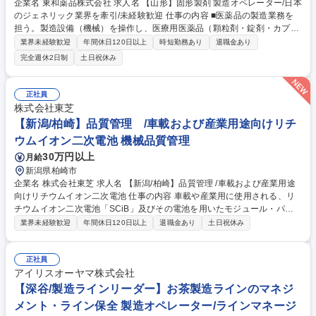
企業名 東和薬品株式会社 求人名 【山形】固形製剤 製造オペレーター/日本
のジェネリック業界を牽引/未経験歓迎 仕事の内容 ■医薬品の製造業務を
担う。製造設備（機械）を操作し、医療用医薬品（顆粒剤・錠剤・カプセ
ル剤）を製造する。 《医薬品製造の流れ》・原料の秤量、造粒作業・原料
業界未経験歓迎
年間休日120日以上
時短勤務あり
退職金あり
の秤量、造粒作業 ・原料及び造粒粉末の混合作業(粉.末を均一に混ぜ合わ
完全週休2日制
土日祝休み
せる)・整形～コーティング工程（薬が完成）・錠剤検査業務（欠けた錠
剤はないか、割れていないかをチェック）※クリーンルーム内での作業と
なります。 ※各製造工程において、教育制度あり ※基本的にすべての工
正社員
程は機械で自動的に行います。 ※生産状況により、就業時間外での勤務時
株式会社東芝
間になる場合があります。 募集職種 【山形】固形製剤 製造オペレーター/
【新潟/柏崎】品質管理 /車載および産業用途向けリチ
日本のジェネリック業界を牽引/未経験歓迎
ウムイオン二次電池 機械品質管理
30万円以上
月給
新潟県柏崎市
企業名 株式会社東芝 求人名 【新潟/柏崎】品質管理 /車載および産業用途
向けリチウムイオン二次電池 仕事の内容 車載や産業用に使用される、リ
チウムイオン二次電池「SCiB」及びその電池を用いたモジュール・パッ
クの製造工場において、工程品質管理及び品質検査業務のリーダー候補と
業界未経験歓迎
年間休日120日以上
退職金あり
土日祝休み
してご活躍いただきます。 ・部材受入検査、製品品質検査、信頼性試験の
取りまとめ ・部材受入検査、製品品質検査、信頼性試験の検査手法の構
築・管理 ・統計ツールを活用した工程監視および品質改善活動 ・不適合
正社員
製品の調査・解析、原因究明および報告資料作成 ・上記業務に関する資料
アイリスオーヤマ株式会社
作成・報告業務 ・ISO9001、IATF16949に基づく品質マネジメント活動の
【深谷/製造ラインリーダー】お茶製造ラインのマネジ
推進 募集職種 【新潟/柏崎】品質管理 /車載および産業用途向けリチウムイ
メント・ライン保全 製造オペレーター/ラインマネージ
オン二次電池