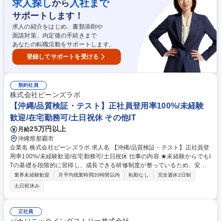
求人探し
入社まで
から
サポートします！
求人の紹介をはじめ、書類添削や
面談対策、内定後の手続きまで
あなたの転職活動をサポートします。
登録してサポートを受ける
契約社員
株式会社ビーンズラボ
【沖縄/品質検証・テスト】正社員登用率100%/未経験
歓迎/在宅勤務可/土日祝休 その他IT
25万円以上
月給
沖縄県那覇市
企業名 株式会社ビーンズラボ 求人名 【沖縄/品質検証・テスト】正社員登
用率100%/未経験歓迎/在宅勤務可/土日祝休 仕事の内容 ★未経験からでもI
Tの基礎を段階的に習得し、成長できる研修制度が整っているため、安心
して挑戦できます★ ■システムの品質をチェックするお仕事をお任せしま
業界未経験歓迎
月平均残業時間20時間以内
転勤なし
完全週休2日制
す。 【Webテスト・検証】新しいWebサービスが正しく動くかのチェッ
土日祝休み
クとバグの報告 ＜具体的には＞ 1.テスト項目を確認 2.実際にアプリやシ
ステムを操作 3.仕様通りに動くかチェック 4.不具合や気になる点を報告
募集職種 【沖縄/品質検証・テスト】正社員登用率100%/未経験歓迎/在宅
正社員
勤務可/土日祝休