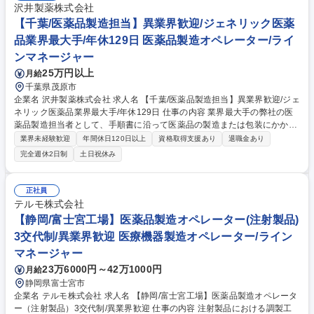
沢井製薬株式会社
【千葉/医薬品製造担当】異業界歓迎/ジェネリック医薬
品業界最大手/年休129日 医薬品製造オペレーター/ライ
ンマネージャー
25万円以上
月給
千葉県茂原市
企業名 沢井製薬株式会社 求人名 【千葉/医薬品製造担当】異業界歓迎/ジェ
ネリック医薬品業界最大手/年休129日 仕事の内容 業界最大手の弊社の医
薬品製造担当者として、手順書に沿って医薬品の製造または包装にかかわ
る機械操作をお願いします。クリーンルーム内での作業となり、衛生的な
業界未経験歓迎
年間休日120日以上
資格取得支援あり
退職金あり
環境でお仕事していただけます。 【入社後について】 入社後は約半年に
完全週休2日制
土日祝休み
わたり研修を実施します。入社前の段階では専門的な知識は不要です。医
薬品製造を通じて社会貢献したいという意欲のある方はぜひご応募くださ
い！ 【採用背景】事業拡大・生産量増加に伴い人員強化 募集職種 【千葉/
正社員
医薬品製造担当】異業界歓迎/ジェネリック医薬品業界最大手/年休129日
テルモ株式会社
【静岡/富士宮工場】医薬品製造オペレーター(注射製品)
3交代制/異業界歓迎 医療機器製造オペレーター/ライン
マネージャー
23万6000円～42万1000円
月給
静岡県富士宮市
企業名 テルモ株式会社 求人名 【静岡/富士宮工場】医薬品製造オペレータ
ー（注射製品）3交代制/異業界歓迎 仕事の内容 注射製品における調製工