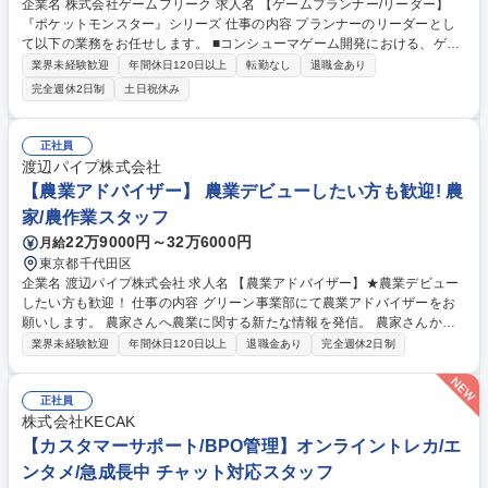
企業名 株式会社ゲームフリーク 求人名 【ゲームプランナー/リーダー】
『ポケットモンスター』シリーズ 仕事の内容 プランナーのリーダーとし
て以下の業務をお任せします。 ■コンシューマゲーム開発における、ゲー
ムデザイン業務 （企画提案、仕様策定、進行管理、データ作成、改善提
業界未経験歓迎
年間休日120日以上
転勤なし
退職金あり
案、デバッグ） ■担当チームのマネジメント業務、スタッフ育成 ※マネジ
完全週休2日制
土日祝休み
メント業務は、プランナーのみではなく、グラフィックデザイナー・プロ
グラマ等、他職種のチームのマネジメントも含みます 募集職種 【ゲーム
プランナー/リーダー】『ポケットモンスター』シリーズ
正社員
渡辺パイプ株式会社
【農業アドバイザー】 農業デビューしたい方も歓迎! 農
家/農作業スタッフ
22万9000円～32万6000円
月給
東京都千代田区
企業名 渡辺パイプ株式会社 求人名 【農業アドバイザー】★農業デビュー
したい方も歓迎！ 仕事の内容 グリーン事業部にて農業アドバイザーをお
願いします。 農家さんへ農業に関する新たな情報を発信。 農家さんから
のお困り事に対応。営農指導など。 《入社後の流れ》 まずはアドバイザ
業界未経験歓迎
年間休日120日以上
退職金あり
完全週休2日制
ーになる為、農場で実務を通し栽培及び発送を学んでいただきます。（1
～2年程度） ■植物の栽培管理や販売に関わる業務全般 ■いちごに関する栽
培業務全般（他トマト・ブルーベリーなど） ■ネット通販受注及び発送業
正社員
務 ■マルシェなどへの出張販売/キッチンカーによる販売/SNSの更新等 募
株式会社KECAK
集職種 【農業アドバイザー】★農業デビューしたい方も歓迎！
【カスタマーサポート/BPO管理】オンライントレカ/エ
ンタメ/急成長中 チャット対応スタッフ