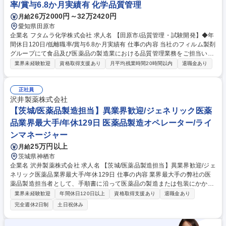
率/賞与6.8か月実績有 化学品質管理
年休124日
26万2000円～32万2420円
月給
愛知県田原市
企業名 フタムラ化学株式会社 求人名 【田原市/品質管理・試験開発】◆年
間休日120日/低離職率/賞与6.8か月実績有 仕事の内容 当社のフィルム製剤
グループにて食品及び医薬品の製造業における品質管理業務をご担当いた
だきます。 【試験開発・品質管理業務】■試験法開発：問題・課題に対し
業界未経験歓迎
資格取得支援あり
月平均残業時間20時間以内
退職金あり
て (推定)原因に対する対策を実施するにあたり、目的に沿った開発計画書
や記録書の・報告書の作成及び試作検討の実施 ■品質試験：製品品質項目
に対する確立した試験方法で試験実施（機器管理も含め） 【開発業務】■
正社員
テーブル試作にて可食フィルム製作■特許調査 【その他】５S・安全パト
沢井製薬株式会社
ロールなど割り振られた役割によって、他部署メンバーと共同での業務等
【茨城/医薬品製造担当】異業界歓迎/ジェネリック医薬
募集職種 【田原市/品質管理・試験開発】◆年間休日120日/低離職率/賞与
品業界最大手/年休129日 医薬品製造オペレーター/ライ
6.8か月実績有
ンマネージャー
25万円以上
月給
茨城県神栖市
企業名 沢井製薬株式会社 求人名 【茨城/医薬品製造担当】異業界歓迎/ジェ
ネリック医薬品業界最大手/年休129日 仕事の内容 業界最大手の弊社の医
薬品製造担当者として、手順書に沿って医薬品の製造または包装にかかわ
る機械操作をお願いします。クリーンルーム内での作業となり、衛生的な
業界未経験歓迎
年間休日120日以上
資格取得支援あり
退職金あり
環境でお仕事していただけます。 【入社後について】 入社後は約半年に
完全週休2日制
土日祝休み
わたり研修を実施します。入社前の段階では専門的な知識は不要です。医
薬品製造を通じて社会貢献したいという意欲のある方はぜひご応募くださ