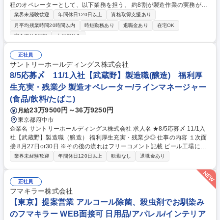
程のオペレーターとして、以下業務を担う。 約8割が製造作業の実務が中
心で、設備の簡易点検や記録・ドキュメント管理、品質管理に関する業務
業界未経験歓迎
年間休日120日以上
資格取得支援あり
や派遣社員への指示を行う。 【詳細】・原薬の秤量作業・薬液の調製作業
月平均残業時間20時間以内
時短勤務あり
退職金あり
在宅OK
（薬剤充填済み注射剤用の製剤）・簡単な設備点検、メンテナンス作業・
完全週休2日制
土日祝休み
各作業毎の記録、ドキュメント管理 【入社後】OJTを通じて段階的に業務
を習得し、将来的には単独で工程を担っていただく予定。また、増産フェ
正社員
ーズにおいては責任者の指示のもと、現場の中核メンバーとして生産量拡
サントリーホールディングス株式会社
大に貢献いただくことを期待。 募集職種 【静岡/富士宮工場】医薬品製造
8/5応募〆 11/1入社【武蔵野】製造職(醸造) 福利厚
オペレーター（注射製品）3交代制/異業界歓迎
生充実・残業少 製造オペレーター/ラインマネージャー
(食品/飲料/たばこ)
23万9500円～36万9250円
月給
東京都府中市
企業名 サントリーホールディングス株式会社 求人名 ★8/5応募〆 11/1入
社【武蔵野】製造職（醸造） 福利厚生充実・残業少◎ 仕事の内容 １次面
接 8月27日or30日 ※その後の流れはフリーコメント記載 ビール工場にて
中味製造工程の製造（仕込・醗酵・貯酒・ろ過）のオペレーション、生産
業界未経験歓迎
年間休日120日以上
転勤なし
退職金あり
管理、設備メンテナンス、改善業務 を含む日常業務などをご担当いただき
ます。 【具体的な業務内容】 ※配属はご経験やスキルに応じ選考過程で
決定。 ■ビール生産設備の運転オペレーター ■品質確認、管理 ■設備の点
正社員
検 ■設備、仕組みの改善業務（品質、コスト、生産性、安全） 募集職種
フマキラー株式会社
★8/5応募〆 11/1入社【武蔵野】製造職（醸造） 福利厚生充実・残業少◎
【東京】提案営業 アルコール除菌、殺虫剤でお馴染み
のフマキラー WEB面接可 日用品/アパレル/インテリア