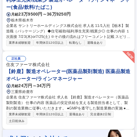
プライム上場
ー(食品/飲料/たばこ)
23万9500円～36万9250円
月給
栃木県栃木市
企業名 サントリーホールディングス株式会社 求人名 11/1入社【栃木】製
造職（パッケージング）◆住宅補助/福利厚生充実/残業少◎ 仕事の内容 １
次面接 7/23(木)or7/25(土) ※その後の流れはフリーコメント記載 スピリッ
ツ工場にてウイスキー・RTD（缶チューハイ）・リキュール・ワインの製
業界未経験歓迎
年間休日120日以上
転勤なし
退職金あり
造業務、パッケージ製造/包装工程の製造ライン・設備の 運転管理や改善
業務全般をご担当いただきます。 【具体的な業務内容】 ・酒類製品のパ
ッケージング業務（生産設備の運転オペレーター） ・改善活動（コスト改
正社員
善・品質向上・安全性確保） ・作業工程の設計および標準化 募集職種 11/
住友ファーマ株式会社
1入社【栃木】製造職（パッケージング）◆住宅補助/福利厚生充実/残業少
【鈴鹿】製造オペレーター(医薬品製剤製造) 医薬品製造
◎
オペレーター/ラインマネージャー
24万円～34万円
月給
三重県鈴鹿市
企業名 住友ファーマ株式会社 求人名 【鈴鹿】製造オペレーター（医薬品
製剤製造） 仕事の内容 医薬品の安定供給を支える製造担当者として、製
剤の製造業務に従事いただきます。 ●GMPを遵守した製造業務の実施 ●秤
量、造粒、混合、打錠、コーティング等の製剤業務 ●製造設備の運転、洗
業界未経験歓迎
年間休日120日以上
退職金あり
完全週休2日制
浄および日常点検 ●製造記録の作成および確認 ●品質異常発生時の対応 ●
土日祝休み
生産性向上、品質向上などの改善活動への参画 ●安全活動への参画 募集職
種 【鈴鹿】製造オペレーター（医薬品製剤製造）