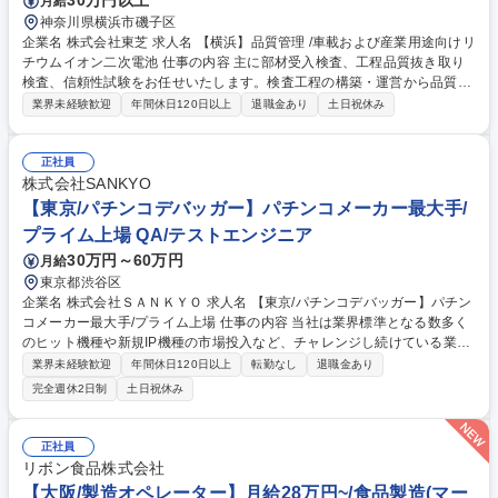
30万円以上
月給
神奈川県横浜市磯子区
企業名 株式会社東芝 求人名 【横浜】品質管理 /車載および産業用途向けリ
チウムイオン二次電池 仕事の内容 主に部材受入検査、工程品質抜き取り
検査、信頼性試験をお任せいたします。検査工程の構築・運営から品質デ
ータの分析、不具合解析まで幅広く担当し、工場全体の品質向上を推進い
業界未経験歓迎
年間休日120日以上
退職金あり
土日祝休み
ただきます。 ・セル受入検査工程の構築および検査業務の取りまとめ ・
部材受入検査、工程品質抜き取り検査、信頼性試験の運営・管理 ・Spotfir
eや統計ツールを活用した工程監視および品質改善活動 ・不適合製品の調
正社員
査・解析、原因究明および報告資料作成 ・変更管理、初期流動管理に関す
株式会社SANKYO
る資料作成・報告業務 ・ISO9001、IATF16949に基づく品質マネジメント
【東京/パチンコデバッガー】パチンコメーカー最大手/
活動の推進 募集職種 【横浜】品質管理 /車載および産業用途向けリチウム
プライム上場 QA/テストエンジニア
イオン二次電池
30万円～60万円
月給
東京都渋谷区
企業名 株式会社ＳＡＮＫＹＯ 求人名 【東京/パチンコデバッガー】パチン
コメーカー最大手/プライム上場 仕事の内容 当社は業界標準となる数多く
のヒット機種や新規IP機種の市場投入など、チャレンジし続けている業界
最大手の遊技機メーカーです。そんな当社にて、パチンコのデバッグ、品
業界未経験歓迎
年間休日120日以上
転勤なし
退職金あり
質管理業務を担当いただきます。 【具体的には】■デバッグ:機械全体のチ
完全週休2日制
土日祝休み
ェックを行い不具合の発見及び検証作業 ■管理業務:協力会社への対応及び
スケジュール調整、品質管理業務 募集職種 【東京/パチンコデバッガー】
パチンコメーカー最大手/プライム上場
正社員
リボン食品株式会社
【大阪/製造オペレーター】月給28万円~/食品製造(マー