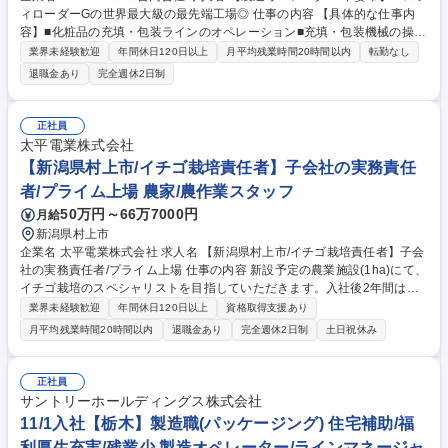
ィローダーGの世界最大級の最先端工場◎ 仕事の内容 【具体的な仕事内
容】■化粧品の充填・包装ラインのオペレーション■充填・包装機械の操
作、調整■品質チェック、トラブル対応■品種切替のための部品交換作業 ■
業界未経験歓迎
年間休日120日以上
月平均残業時間20時間以内
転勤なし
製造記録の記入 など 製造現場は化粧品以外の業界出身者も多く、様々な
退職金あり
完全週休2日制
バックグランドを活かして活躍しています。製造未経験からスタートされ
た方もいらっしゃいます。ポジションや社歴などに関係なく普段からコミ
ュニケーションをよくとり、チームメンバー全員でプロジェクトを進めて
正社員
いくフラットな関係性を大事にしています。 募集職種 【製造オペレータ
太平電業株式会社
ー/下妻市】エスティローダーGの世界最大級の最先端工場◎
【新潟県村上市/イチゴ栽培責任者】子会社の実務責任
者/プライム上場 農家/農作業スタッフ
50万円～66万7000円
月給
新潟県村上市
企業名 太平電業株式会社 求人名 【新潟県村上市/イチゴ栽培責任者】子会
社の実務責任者/プライム上場 仕事の内容 新設予定の農業施設(1ha)にて、
イチゴ栽培のスペシャリストを目指していただきます。入社後2年間は研
修期間として以下の教育プログラムを予定し、その後新設する農業法人子
業界未経験歓迎
年間休日120日以上
資格取得支援あり
会社の実務責任者をお任せします。 【入社後】■1年目：:新設する農業施
月平均残業時間20時間以内
退職金あり
完全週休2日制
土日祝休み
設に導入する設備メーカーが主催する研修プログラムに参加し、設備操作/
保守管理について学びます。■2年目: 村上市のイチゴ農家のもと、雪国な
らではのイチゴ栽培技術やノウハウを実践的に学びます。【研修終了後】
正社員
■栽培計画の策定/実行 ■栽培管理(水やり/施肥/病害虫対策等) ■スタッフ管
サントリーホールディングス株式会社
理/労務管理/教育 ■生産物の品質管理/出荷調整 ■事業運営に関わる管理業
11/1入社【栃木】製造職(パッケージング) 住宅補助/福
務全般 募集職種 【新潟県村上市/イチゴ栽培責任者】子会社の実務責任者/
利厚生充実/残業少 製造オペレーター/ラインマネージャ