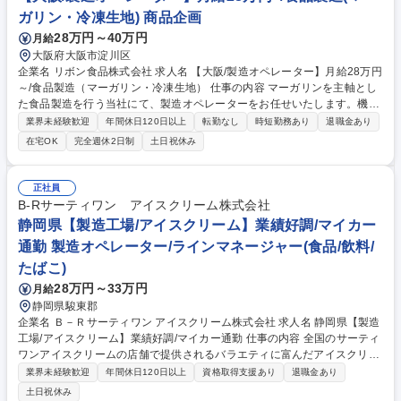
ガリン・冷凍生地) 商品企画
28万円～40万円
月給
大阪府大阪市淀川区
企業名 リボン食品株式会社 求人名 【大阪/製造オペレーター】月給28万円
～/食品製造（マーガリン・冷凍生地） 仕事の内容 マーガリンを主軸とし
た食品製造を行う当社にて、製造オペレーターをお任せいたします。機械
操作と品質管理を通じて、製品の安定生産を支える重要な役割を担ってい
業界未経験歓迎
年間休日120日以上
転勤なし
時短勤務あり
退職金あり
ただきます。 ■製造ラインのオペレーション・管理 マーガリンおよび冷凍
在宅OK
完全週休2日制
土日祝休み
パイ生地製造の機械運用・監視、製品品質チェック ■包装ラインの機械オ
ペレーション 製品の梱包・パッケージング業務の指示出しおよび品質管理
■日報作成・原料準備・翌日以降の製造計画サポート ■製造機械の定期ク
正社員
リーニングと部品の分解・洗浄 募集職種 【大阪/製造オペレーター】月給
B-Rサーティワン アイスクリーム株式会社
28万円～/食品製造（マーガリン・冷凍生地）
静岡県【製造工場/アイスクリーム】業績好調/マイカー
通勤 製造オペレーター/ラインマネージャー(食品/飲料/
たばこ)
28万円～33万円
月給
静岡県駿東郡
企業名 Ｂ－Ｒサーティワン アイスクリーム株式会社 求人名 静岡県【製造
工場/アイスクリーム】業績好調/マイカー通勤 仕事の内容 全国のサーティ
ワンアイスクリームの店舗で提供されるバラエティに富んだアイスクリー
ムの製造工程管理と製造スタッフ管理を行い、アイスクリーム作りを担当
業界未経験歓迎
年間休日120日以上
資格取得支援あり
退職金あり
して頂きます。 【製造工程の管理】アイスクリームベース仕込み工程/原
土日祝休み