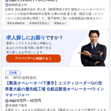
21万6320円～34万7040円
月給
静岡県富士市
企業名 旭化成株式会社 求人名 【静岡県富士市】製造オペレーター/クリー
ンルームで先端半導体材料を製造 仕事の内容 新工場・既存工場（クリー
ンルーム内の快適な環境）で、電子材料に用いる樹脂製品の製造をチーム
で進めて頂きます。しっかりとした教育制度があり、焦らず着実に製造工
業界未経験歓迎
資格取得支援あり
退職金あり
程を理解し業務理解を深めていただけます。 新工場・既存工場で、電子材
料に用いる樹脂製品の製造をチームで進めます。ご経験、ご希望を考慮し
リーダー、メンバーでの採用となります。 【業務内容】■生産業務(原材料
求人探し
お困り
に
ですか？
計量、混合、製品の調整、仕上げ、品質測定) ■設備の洗浄 ■設備運転 ■設
業界トップクラスの求人件数から
備操作、監視、点検 ■その他安全・品質の維持向上のための取り組み（小
あなたの力を最大限に発揮できる
集団活動など） ■PCを使った資料作成等 など 募集職種 【静岡県富士市】
求人探しをお手伝いします。
製造オペレーター/クリーンルームで先端半導体材料を製造
アドバイザーに相談する
正社員
EL APSC合同会社
【製造オペレーター/下妻市】エスティローダーGの世
界最大級の最先端工場 化粧品製造オペレーター/ライン
マネージャー
25万円～33万円
月給
茨城県下妻市
企業名 ＥＬ ＡＰＳＣ合同会社 求人名 【製造オペレーター/下妻市】エステ