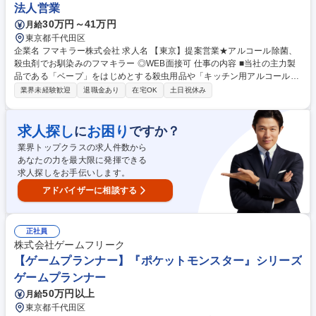
法人営業
30万円～41万円
月給
東京都千代田区
企業名 フマキラー株式会社 求人名 【東京】提案営業★アルコール除菌、
殺虫剤でお馴染みのフマキラー ◎WEB面接可 仕事の内容 ■当社の主力製
品である「ベープ」をはじめとする殺虫用品や「キッチン用アルコール除
菌」といった家庭用品、園芸用品などの提案営業です。 【具体的には】商
業界未経験歓迎
退職金あり
在宅OK
土日祝休み
社や販売代理店・小売店（ホームセンター、スーパー ドラッグストア等
）への本部商談と店頭での販売促進を中心に担っていただきます。市場や
販売動向の調査 ・製品や売場レイアウトの提案、 その提案資料の作成
求人探し
お困り
に
ですか？
（ディスプレイや販促物の企画）等。 ■人の命や暮らしを守ることに直結
業界トップクラスの求人件数から
するやりがいのある営業です ■弊社は海外でも殺虫剤事業を展開しており
あなたの力を最大限に発揮できる
ます。将来的には海外営業としてのキャリア構築も可能です。 募集職種
求人探しをお手伝いします。
【東京】提案営業★アルコール除菌、殺虫剤でお馴染みのフマキラー ◎W
EB面接可
アドバイザーに相談する
正社員
株式会社ゲームフリーク
【ゲームプランナー】『ポケットモンスター』シリーズ
ゲームプランナー
50万円以上
月給
東京都千代田区