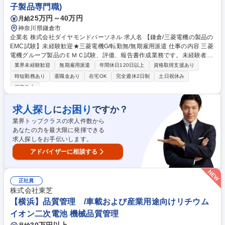
子製品専門職)
25万円～40万円
月給
神奈川県鎌倉市
企業名 株式会社ダイヤモンドパーソネル 求人名 【鎌倉/三菱電機の製品の
EMC試験】未経験歓迎★三菱電機G/転勤無/無期雇用派遣 仕事の内容 三菱
電機グループ製品のＥＭＣ試験、評価、報告書作成業務です。未経験者が
多く教育体制も整っているため安心して始められます。依頼主との日程・
業界未経験歓迎
無期雇用派遣
年間休日120日以上
資格取得支援あり
試験室の調整もあり、コミュニケーション能力が重要になります。 【特
時短勤務あり
退職金あり
在宅OK
完全週休2日制
土日祝休み
徴】■派遣先の三菱電機エンジニアリングの社員と業務において区分はほ
服装自由
ぼ無し■三菱電機Gの人材サービス企業で転勤無:徹底した職務マッチング
で派遣先はご希望を反映。原則転勤は発生せず、腰を据えて働ける環境を
求人探し
お困り
に
ですか？
用意。■労働環境:年休は125日＋5日(計画年休)、残業は月平均20hとWLB
も実現可。■抜群の定着率:生活と自己啓発を手厚くサポートする福利厚生
業界トップクラスの求人件数から
も整っており、平均勤続年数は11.9年と高い安定性を実現。 募集職種
あなたの力を最大限に発揮できる
【鎌倉/三菱電機の製品のEMC試験】未経験歓迎★三菱電機G/転勤無/無期
求人探しをお手伝いします。
雇用派遣
アドバイザーに相談する
正社員
株式会社東芝
【横浜】品質管理 /車載および産業用途向けリチウム
イオン二次電池 機械品質管理