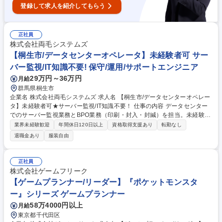
登録して求人を紹介してもらう
正社員
株式会社両毛システムズ
【桐生市/データセンターオペレータ】未経験者可 サー
バー監視/IT知識不要! 保守/運用/サポートエンジニア
29万円～36万円
月給
群馬県桐生市
企業名 株式会社両毛システムズ 求人名 【桐生市/データセンターオペレー
タ】未経験者可★サーバー監視/IT知識不要！ 仕事の内容 データセンター
でのサーバー監視業務とBPO業務（印刷・封入・封緘）を担当。未経験で
もOJTで段階的に習得可能。24時間3交替制のシフト勤務で平日休みや連
業界未経験歓迎
年間休日120日以上
資格取得支援あり
転勤なし
休取得も可能。キャリアアップの道も複数用意しています。 【1】サーバ
退職金あり
服装自由
ー監視業務：専用ツールを使用したシステム監視、異常時のエスカレーシ
ョン、サーバーの目視点検など 【2】BPO業務：お客様データの印刷、裁
断・圧着・封入封緘などの後処理作業 【3】2拠点（本社DC・RSDC）で
正社員
の勤務となり、シフトにより勤務場所が変わります 【4】24時間3交替制
株式会社ゲームフリーク
（1週間単位でシフト変更）で、チーム内で協力して業務を遂行します。
【ゲームプランナー/リーダー】『ポケットモンスタ
募集職種 【桐生市/データセンターオペレータ】未経験者可★サーバー監
ー』シリーズ ゲームプランナー
視/IT知識不要！
58万4000円以上
月給
東京都千代田区