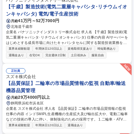
パナソニックインダストリー株式会社
【千歳】製造技術(電気二重層キャパシタ･リチウムイオ
ンキャパシタ) 電気/電子生産技術
41万円～52万7000円
月給
北海道千歳市
企業名 パナソニックインダストリー株式会社 求人名 【千歳】製造技術(電
気二重層キャパシタ･リチウムイオンキャパシタ) 仕事の内容 AIサーバーを
はじめとする成長市場に向けたキャパシタセルに関する製造技術業務をお
任せします。事業拡大に伴い新たなラインが設立されており、工程安定
業界未経験歓迎
年間休日120日以上
資格取得支援あり
時短勤務あり
化･製造原価改善が主なミッションとなります。 ・新製品で導入した新工
退職金あり
在宅OK
完全週休2日制
土日祝休み
服装自由
法を既存製品へ展開 (設計/モノづくり高位平準化) ・生産実績/評価検討か
らデータ分析を実施し、原価改善(材料/設備/労務)のアイテムの抽出&推進
・既存品の材料EOL/BCP対応、及び製造原価活動に関する社内外との折
正社員
衝＆業務推進 ・現場/現物/現実の観点から製品不具合を解析し、関連部門
スズキ株式会社
との協議/対策を実施することで品質向上/ロスコスト削減 募集職種 【千
【品質保証】二輪車の市場品質情報の監視 自動車/輸送
歳】製造技術(電気二重層キャパシタ･リチウムイオンキャパシタ)
機器品質管理
29万4000円以上
月給
静岡県浜松市浜名区
企業名 スズキ株式会社 求人名 【品質保証】二輪車の市場品質情報の監視
仕事の内容 インドSMIPL生産機種の生産拡大及び輸出拡大や、電動二輪車
などの技術の導入に伴い、体制強化のための採用です。 1.二輪車・ATVの
市場品質情報、補給部品の監視に関わる事項 2.規定類の制定と改廃に関す
業界未経験歓迎
年間休日120日以上
退職金あり
る事項 3.新入社員/異動者、研修者の導入教育に関する事項 4.市場措置、