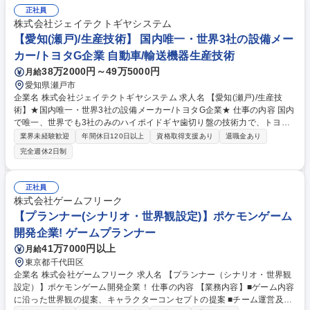
なります。 募集職種 【大阪工場】医薬品 製造オペレーター(賞与6ヶ月/年
正社員
休126日)
株式会社ジェイテクトギヤシステム
【愛知(瀬戸)/生産技術】 国内唯一・世界3社の設備メー
カー/トヨタG企業 自動車/輸送機器生産技術
38万2000円～49万5000円
月給
愛知県瀬戸市
企業名 株式会社ジェイテクトギヤシステム 求人名 【愛知(瀬戸)/生産技
術】★国内唯一・世界3社の設備メーカー/トヨタG企業★ 仕事の内容 国内
で唯一、世界でも3社のみのハイポイドギヤ歯切り盤の技術力で、トヨタ
自動車から表彰を受けるなど高い評価を得ている当社にて、自動車部品に
業界未経験歓迎
年間休日120日以上
資格取得支援あり
退職金あり
使用される歯車製品等の生産技術業務をご担当いただきます。 【具体的に
完全週休2日制
は】■新規ラインの工程設計や設備準備などの生産準備業務■新規製品の試
作およびSE活動■号口ラインの品質および生産性改善業務■号口ラインの
設備老朽更新■ライン内で使用するゲージの手配業務 など 【働き方】■計
正社員
画業務を進める場合は、リモートワークを活用するなど、その時に応じて
株式会社ゲームフリーク
効率の良いやり方で、フレックスやリモートワークを活用して働くことが
【プランナー(シナリオ・世界観設定)】ポケモンゲーム
可能です。 募集職種 【愛知(瀬戸)/生産技術】★国内唯一・世界3社の設備
開発企業! ゲームプランナー
メーカー/トヨタG企業★
41万7000円以上
月給
東京都千代田区
企業名 株式会社ゲームフリーク 求人名 【プランナー（シナリオ・世界観
設定）】ポケモンゲーム開発企業！ 仕事の内容 【業務内容】■ゲーム内容
に沿った世界観の提案、キャラクターコンセプトの提案 ■チーム運営及び