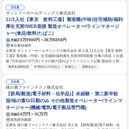
正社員
サントリーホールディングス株式会社
11/1入社【東京 飲料工場】製造職(中味)住宅補助/福利
厚生充実/WEB面接 製造オペレーター/ラインマネージ
ャー(食品/飲料/たばこ)
23万9500円～36万9250円
月給
東京都稲城市
企業名 サントリーホールディングス株式会社 求人名 11/1入社【東京 飲料
工場】製造職（中味）住宅補助/福利厚生充実/WEB面接 仕事の内容 １次面
接 7/24(金)or7/27(月) ※その後の流れはフリーコメント記載 親会社と同等
の充実した福利厚生で働きやすさ◎ サントリーグループの清涼飲料の製造
業界未経験歓迎
年間休日120日以上
転勤なし
退職金あり
業務（中味）を担います。 サントリーGの安心安全な飲料製造を担う大切
なポジションです。 ・中味製造（中味の製造工程における設備の運転管理
など）・品質向上、安全性担保、効率化の改善活動や業務標準化の取組み
正社員
※配属はご経験やスキルに応じ選考過程で決定 【キャリア】将来的に、原
味の素ファインテクノ株式会社
動工程（電力・排水等）やエンジニアリング(生産設備の新規導入･設備対
【群馬/製造(電子材料・化学品)】未経験・第二新卒歓
応・保全・技術スタッフ等)といった関連部門へのチャレンジも可能で
迎/味の素G/日勤のみ その他製造オペレーター/ラインマ
す。 募集職種 11/1入社【東京 飲料工場】製造職（中味）住宅補助/福利厚
ネージャー(機械/電気/電子製品専門職)
生充実/WEB面接
24万円～31万円
月給
群馬県利根郡
企業名 味の素ファインテクノ株式会社 求人名 【群馬/製造(電子材料・化