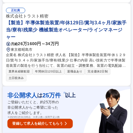
地等での機能・性能確認／検証試験 ■製品納入後の保守対応 ■試験検証工
程の計画作成及び工程管理 ■工場内での試験環境構築／整備 ※顧客や社内
正社員
関係部門等との打合せ・折衝等、人との関わりの多い仕事です。※顧客納
株式会社トラスト精密
入後の機能・性能検証試験は、顧客先への出張業務となります。(国内各
【製造】半導体製造装置/年休129日/賞与3.4ヶ月/家族手
地への出張業務) ※1案件あたりの担当業務期間は1ヶ月～2年程度となり
当/寮有/残業少 機械製造オペレーター/ラインマネージ
ます。 募集職種 ★１DayWEB面接★[電気系]【尼崎】鉄道用列車情報管理
ャー
装置(TCMS)の品質管理
26万1600円～34万円
月給
東京都昭島市
企業名 株式会社トラスト精密 求人名 【製造】半導体製造装置/年休１２９
日/賞与３.４ヶ月/家族手当/寮有/残業少 仕事の内容 高い技術力で半導体製
造装置の製造を行う当社にて、装置の組立・調整業務、装置の電気配線・
調整業務をお任せします。 具体的には、図面、指導書を確認しながら装置
業界未経験歓迎
年間休日120日以上
退職金あり
完全週休2日制
組立、配線・配管、装置を作り上げます。製品ごとに仕様が異なるため、
土日祝休み
図面を正確に読み解く力や手先の器用さが活かせます。また、業務に慣れ
てきたら作業指導書の作成や修正にも携わり、工程改善にも貢献いただき
ます。残業は月２０時間程度、土日祝休みで年間休日１２９日と働きやす
※
非公開求人
25
万件
は
以上
い環境が整っており、技術者として長く活躍できます。 募集職種 【製
ご登録いただくと、約
25
万件の
造】半導体製造装置/年休１２９日/賞与３.４ヶ月/家族手当/寮有/残業少
非公開求人からご希望に沿った
求人をご紹介します。
※
2026年3月31日時点 ※求人数＝採用予定人数
登録して求人を紹介してもらう