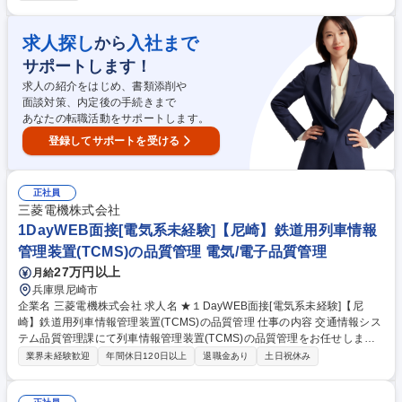
材料の在庫管理 /CIP洗浄 ※詳細について備考欄に記載 【人員管理・教
育】 ■製造部署で働くアルバイト・パートスタッフの人員管理やOJTによ
る教育研修も行います 業務の変更の範囲：当社が定める範囲 募集職種 静
求人探し
入社まで
から
岡県【製造工場/アイスクリーム】業績好調/マイカー通勤
サポートします！
求人の紹介をはじめ、書類添削や
面談対策、内定後の手続きまで
あなたの転職活動をサポートします。
登録してサポートを受ける
正社員
三菱電機株式会社
1DayWEB面接[電気系未経験]【尼崎】鉄道用列車情報
管理装置(TCMS)の品質管理 電気/電子品質管理
27万円以上
月給
兵庫県尼崎市
企業名 三菱電機株式会社 求人名 ★１DayWEB面接[電気系未経験]【尼
崎】鉄道用列車情報管理装置(TCMS)の品質管理 仕事の内容 交通情報シス
テム品質管理課にて列車情報管理装置(TCMS)の品質管理をお任せします
【具体的には】■製品納入前の初品検証 (ハードウェア検証試験、ソフトウ
業界未経験歓迎
年間休日120日以上
退職金あり
土日祝休み
ェア検証試験）、及び試験要領書／成績書の作成■製品納入 後の車両及び
車両基地等での機能・性能確認／検証試験 ■製品納入後の保守対応 ■試験