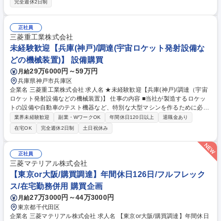
完全週休2日制
ーダーに対し、在庫確認からフォワーダー・輸送手配、輸出書類（S/C、I
V、PL、原産地証明、COA等）の作成まで一貫して対応。各国規制に合わ
せた正確なデリバリーを実現します。 ■在庫調達・需要予測：数ヶ月のリ
正社員
ードタイムを見越し、各国の需要を予測。国内調達部門と連携した発注業
三菱重工業株式会社
務や、流動的な在庫数量の適正管理を行います。 募集職種 【グローバル
未経験歓迎【兵庫(神戸)/調達(宇宙ロケット発射設備な
購買】ポーラ・オルビスグループ/リモート週2日可/残業月10h程度
どの機械装置)】 設備購買
29万6000円～59万円
月給
兵庫県神戸市兵庫区
企業名 三菱重工業株式会社 求人名 ★未経験歓迎【兵庫(神戸)/調達（宇宙
ロケット発射設備などの機械装置)】 仕事の内容 ■当社が製造するロケッ
トの設備や自動車のテスト機器など、特別な大型マシンを作るために必要
な部品や材料を、世界中の会社から一番良い条件で買い渡す調達業務をお
業界未経験歓迎
副業・WワークOK
年間休日120日以上
退職金あり
任せします。 【具体的には】■国内外の新規取引先の開拓、価格折衝、契
在宅OK
完全週休2日制
土日祝休み
約締結 ■プロジェクトに必要な製品の見積照会、査定、納期管理 ★プロジ
ェクトの60%～70%を占める重要な業務です。あなたの交渉が利益に直結
します。取引先と社内関係者の間に立ち、高い調整力を発揮して難課題を
正社員
解決に導くことで、大きな達成感とキャリアアップが得られる環境です。
三菱マテリアル株式会社
市場動向へのアンテナと分析力を活かしてご活躍ください。 募集職種 ★
【東京or大阪/購買調達】年間休日126日/フルフレック
未経験歓迎【兵庫(神戸)/調達（宇宙ロケット発射設備などの機械装置)】
ス/在宅勤務併用 購買企画
27万3000円～44万3000円
月給
東京都千代田区
企業名 三菱マテリアル株式会社 求人名 【東京or大阪/購買調達】年間休日