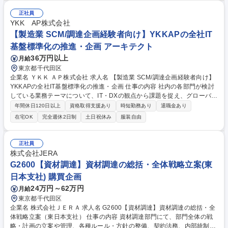
測と在庫最適化 ・サステナブルSCMの推進（CO2排出量の可視化と削
減） 募集職種 【調達、購買に関する何らかのご経験求む】★コンサルテ
正社員
ィング未経験歓迎★
YKK AP株式会社
【製造業 SCM/調達企画経験者向け】YKKAPの全社IT
基盤標準化の推進・企画 アーキテクト
36万円以上
月給
東京都千代田区
企業名 ＹＫＫ ＡＰ株式会社 求人名 【製造業 SCM/調達企画経験者向け】
YKKAPの全社IT基盤標準化の推進・企画 仕事の内容 社内の各部門が検討
している業務テーマについて、IT・DXの観点から課題を捉え、グローバル
拠点を含めた社内の各領域におけるIT基盤の最適化を踏まえながら方針検
年間休日120日以上
資格取得支援あり
時短勤務あり
退職金あり
討を行い、具体要件に落とし込んでいただきます。 当社ではグローバルIT
在宅OK
完全週休2日制
土日祝休み
服装自由
本部(Global Information Technology)とTRI（Technology Risk & Innovati
on）統括部の大きく2つのIT関連組織がございます。 業務上の比較として
グローバルIT本部は個別性の高い部門要求・開発テーマに関して対応する
正社員
ことが多いですが、今回配属予定のTRI統括部では全社共通でのシステム
株式会社JERA
開発や基盤統一が必要な比較的大きなテーマが持ち込まれ、PJTとして対
G2600【資材調達】資材調達の総括・全体戦略立案(東
応することがメインとなります。 募集職種 【製造業 SCM/調達企画経験者
日本支社) 購買企画
向け】YKKAPの全社IT基盤標準化の推進・企画
24万円～62万円
月給
東京都千代田区
企業名 株式会社ＪＥＲＡ 求人名 G2600【資材調達】資材調達の総括・全
体戦略立案（東日本支社） 仕事の内容 資材調達部門にて、部門全体の戦
略・計画の立案や管理、各種ルール・方針の整備、契約法務、内部統制の