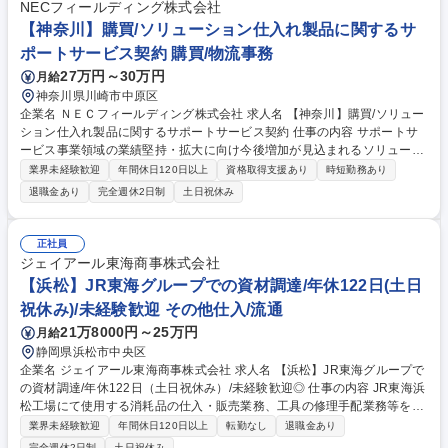
種調整 募集職種 ■【愛知/第二新卒歓迎】英国Edgewing社における次期戦
NECフィールディング株式会社
闘機の購買業務
【神奈川】購買/ソリューション仕入れ製品に関するサ
ポートサービス契約 購買/物流事務
27万円～30万円
月給
神奈川県川崎市中原区
企業名 ＮＥＣフィールディング株式会社 求人名 【神奈川】購買/ソリュー
ション仕入れ製品に関するサポートサービス契約 仕事の内容 サポートサ
ービス事業領域の業績堅持・拡大に向け今後増加が見込まれるソリューシ
ョン仕入製品を含む案件にて、シングルウィンドウ(窓口一元化)対応を推
業界未経験歓迎
年間休日120日以上
資格取得支援あり
時短勤務あり
進するチームの中核として、購買・契約実務をリードします ■複数の製造
退職金あり
完全週休2日制
土日祝休み
ベンダ窓口対応(見積依頼/条件・納期調整/障害時エスカレーション対応)■
製造ベンダとの契約条件交渉(価格/更新条件/サポート範囲等)及び見積取得
■ソリューション仕入製品に関する保守契約条件の整理/社内調整/見積書・
正社員
契約関連書類作成■契約受注処理/システム内での契約伝票起票・管理(更新
ジェイアール東海商事株式会社
管理含む)製造ベンダへの発注/検収処理及び関連する社内外調整■関係者と
【浜松】JR東海グループでの資材調達/年休122日(土日
の定例会への参画 募集職種 【神奈川】購買/ソリューション仕入れ製品に
祝休み)/未経験歓迎 その他仕入/流通
関するサポートサービス契約
21万8000円～25万円
月給
静岡県浜松市中央区
企業名 ジェイアール東海商事株式会社 求人名 【浜松】JR東海グループで
の資材調達/年休122日（土日祝休み）/未経験歓迎◎ 仕事の内容 JR東海浜
松工場にて使用する消耗品の仕入・販売業務、工具の修理手配業務等をお
任せします。新幹線の安全運行を資材供給の側面から支えるポジションで
業界未経験歓迎
年間休日120日以上
転勤なし
退職金あり
す。 ■工場内で用いる消耗品の発注・納期管理、工具の修理手配 ■仕入れ
完全週休2日制
土日祝休み