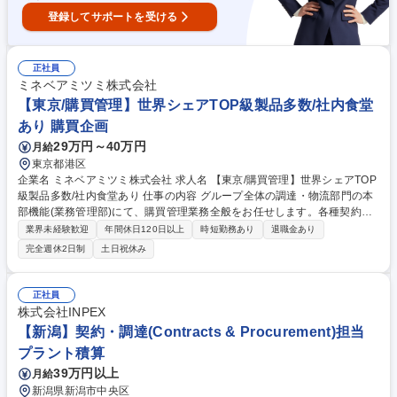
登録してサポートを受ける
正社員
ミネベアミツミ株式会社
【東京/購買管理】世界シェアTOP級製品多数/社内食堂
あり 購買企画
29万円～40万円
月給
東京都港区
企業名 ミネベアミツミ株式会社 求人名 【東京/購買管理】世界シェアTOP
級製品多数/社内食堂あり 仕事の内容 グループ全体の調達・物流部門の本
部機能(業務管理部)にて、購買管理業務全般をお任せします。各種契約管
理やコンプライアンス対応、新組織の業務移行支援など、多岐にわたる業
業界未経験歓迎
年間休日120日以上
時短勤務あり
退職金あり
務で事業基盤を支える役割です。 【詳細】 ■取引先情報管理、および取引
完全週休2日制
土日祝休み
基本契約管理業務■経営統合(M&A)対応■取適法、独占禁止法など行政・コ
ンプライアンス対応業務■CSR調達関連業務■資材部規程の管理■設備投資
対応■取引先倒産時対応■社内教育用教材の作成■会議体運営 募集職種 【東
正社員
京/購買管理】世界シェアTOP級製品多数/社内食堂あり
株式会社INPEX
【新潟】契約・調達(Contracts & Procurement)担当
プラント積算
39万円以上
月給
新潟県新潟市中央区