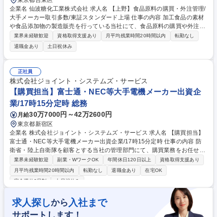
東京都台東区
企業名 仙波糖化工業株式会社 求人名 【上野】食品原料の購買・外注管理/
大手メーカー取引多数/東証スタンダード上場 仕事の内容 加工食品の素材
や食品添加物の製造販売を行っている当社にて、食品原料の購買や外注管
理業務をお任せいたします 。未経験からでも段階的に業務を学び、調達の
業界未経験歓迎
資格取得支援あり
月平均残業時間20時間以内
転勤なし
プロフェッショナルを目指すことができる環境です 。 購買・外注管理の
退職金あり
土日祝休み
コア担当として、食品原料や各種製品・部品の発注からトータルにお任せ
します 。■製品や部品の発注業務、日々の徹底した納期管理、仕入れ先と
のコスト交渉 ■生産工場監査をはじめとする品質管理業務への臨機応変な
正社員
対応と検証 ■既存システムを中心とした調達部門内の業務効率化、および
株式会社ジョイント・システムズ・サービス
仕組み化の推進 ■資材の需給バランスに応じた適切な在庫の管理【業務内
【購買担当】富士通・NEC等大手電機メーカー出資企
容の変更範囲】当社の指定する業務 募集職種 【上野】食品原料の購買・
業/17時15分定時 総務
外注管理/大手メーカー取引多数/東証スタンダード上場
30万7000円～42万2600円
月給
東京都新宿区
企業名 株式会社ジョイント・システムズ・サービス 求人名 【購買担当】
富士通・NEC等大手電機メーカー出資企業/17時15分定時 仕事の内容 防
衛省・陸上自衛隊を顧客とする当社の管理部門にて、購買業務をお任せい
たします。メイン業務は購買業務となりますが、総務・庶務の業務も一部
業界未経験歓迎
副業・WワークOK
年間休日120日以上
資格取得支援あり
お任せいたします。 ■物・購買業務（内容確認、買付、交渉、調整、購入
月平均残業時間20時間以内
転勤なし
退職金あり
在宅OK
依頼～支払迄） ■人・購買業務（派遣者・請負者受入にあたっての見積依
完全週休2日制
土日祝休み
頼～支払迄） ※購買業務についてはその他備考欄を参照ください。 ■その
他 ┗総務：電話受付、イベント（創立記念行事等）運営 ┗庶務：お弁当
求人探し
入社まで
から
発注、郵便、新聞受取 募集職種 【購買担当】富士通・NEC等大手電機メ
ーカー出資企業/17時15分定時
サポートします！