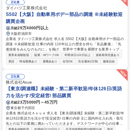
量販・外食など）への販売提案も行います。 海外出張は年2～3回程度、
正社員
国内出張もあり。グローバルな調達力を活かし、世界中で活躍できるポジ
ダイハツ工業株式会社
ションです。 募集職種 【水産×商社】海外調達・国内販売を担う★留学経
S502【大阪】自動車用ボデー部品の調達 ※未経験歓迎
験歓迎/三井物産G/福利厚生◎
購買企画
29万4000円以上
月給
大阪府池田市
企業名 ダイハツ工業株式会社 求人名 S502【大阪】自動車用ボデー部品の
調達 ※未経験歓迎 仕事の内容 110年以上の歴史を持ち「良品廉価」「先
進技術をみんなのものに」を掲げ、世界中で事業を展開する業界トップシ
ェアの自動車メーカーで、ボデー部品(プレス・樹脂・機能部品)の調達業
業界未経験歓迎
副業・WワークOK
年間休日120日以上
資格取得支援あり
務をお任せします。 【具体的には】国内・グローバルの開発車両及び量産
英語
時短勤務あり
退職金あり
在宅OK
完全週休2日制
服装自由
車両における発注戦略立案、取引先・価格の決定、量産部品の原価低減・
安定供給対応、取引先の競争力強化を担当していただきます。基本的には
企画的な業務(業者の選定、価格の決定、契約のプロセス等)が中心。実務
正社員
的な手配は別部門が担当しています。比較的変数の少ない商材の為、未経
株式会社Asue
験の方もチャレンジしやすい部署の為、お人柄重視で選考をしてくれま
【東京/調達職】未経験・第二新卒歓迎/年休126日/英語
す。 募集職種 S502【大阪】自動車用ボデー部品の調達 ※未経験歓迎
力を活かす/安定経営/ 部品購買
23万5000円～45万円
月給
東京都千代田区
企業名 株式会社Ａｓｕｅ 求人名 【東京/調達職】未経験・第二新卒歓迎/年
休126日/英語力を活かす/安定経営/ 仕事の内容 主に国内外仕入れ先・取引
先との以下の業務に携わっていただきます。デスクワークが中心の仕事を
お任せする予定ですが社外の得意先・仕入れ先との電話・メールでのやり
業界未経験歓迎
年間休日120日以上
月平均残業時間20時間以内
英語