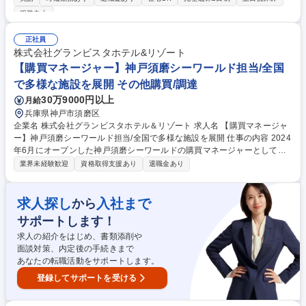
のICT・デジタル活用戦略に基づく、国内外サプライヤーの探索・選定 ■
服装自由
提案・見積内容の評価および価格・契約条件交渉による最適な調達の実現
■AI・クラウド等の技術動向および事業戦略を踏まえたICT調達戦略の立
正社員
案・実行 ■グループ全体のICT調達における集約購買の推進および最適化 ■
株式会社グランビスタホテル&リゾート
サプライヤーとの中長期的な関係構築・維持 ※入社直後は実務を担い、
【購買マネージャー】神戸須磨シーワールド担当/全国
徐々に戦略立案などにも携わっていただきます。 募集職種 【ICT調達】グ
ループ横断のライセンス最適化/幅広いキャリア/フレックス/在宅
で多様な施設を展開 その他購買/調達
30万9000円以上
月給
兵庫県神戸市須磨区
企業名 株式会社グランビスタホテル＆リゾート 求人名 【購買マネージャ
ー】神戸須磨シーワールド担当/全国で多様な施設を展開 仕事の内容 2024
年6月にオープンした神戸須磨シーワールドの購買マネージャーとして、
水族館・ホテル運営に必要な備品等の購買業務とメンバーのマネジメント
業界未経験歓迎
資格取得支援あり
退職金あり
をお任せします。 ※ご経験や適性に応じて以下業務をお任せいたします。
【業務詳細】■水族館・ホテルの購買業務（検品・納品対応）■仕入システ
ム(発注・納品・請求)管理、棚卸、予算作成・管理■管理チームのマネジメ
求人探し
入社まで
から
ント業務 等 ☆経理部門とも関わるため、一部経理業務もお任せすること
サポートします！
があります。 ☆プレイングマネージャーとしてのご活躍を期待しておりま
す。 募集職種 【購買マネージャー】神戸須磨シーワールド担当/全国で多
求人の紹介をはじめ、書類添削や
様な施設を展開
面談対策、内定後の手続きまで
あなたの転職活動をサポートします。
登録してサポートを受ける