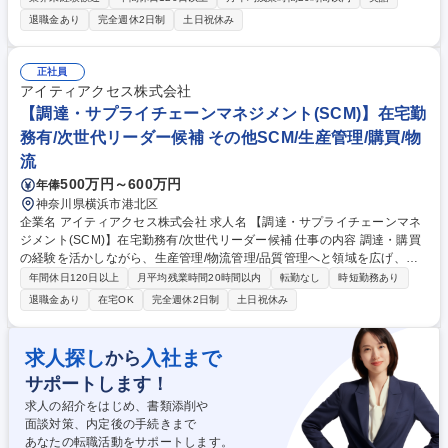
とりもあり社内での職掌は営業職です。 ・受発注業務 ・納期管理 ・出荷
退職金あり
完全週休2日制
土日祝休み
書類等の作成、送付 ・社内計上業務 ・得意先、仕入れ先各社との連絡対
応 ・他、書類作成等の営業サポート業務 募集職種 【東京/調達職】未経
験・第二新卒歓迎/年休126日/英語力を活かす/安定経営/
正社員
アイティアクセス株式会社
【調達・サプライチェーンマネジメント(SCM)】在宅勤
務有/次世代リーダー候補 その他SCM/生産管理/購買/物
流
500万円～600万円
年俸
神奈川県横浜市港北区
企業名 アイティアクセス株式会社 求人名 【調達・サプライチェーンマネ
ジメント(SCM)】在宅勤務有/次世代リーダー候補 仕事の内容 調達・購買
の経験を活かしながら、生産管理/物流管理/品質管理へと領域を広げ、決
済インフラを支える当社事業の中核としてサプライチェーン全体をリード
年間休日120日以上
月平均残業時間20時間以内
転勤なし
時短勤務あり
していただきます。 どの調達先を選ぶのか。どのような在庫戦略を取るの
退職金あり
在宅OK
完全週休2日制
土日祝休み
か。どのような物流体制を構築するのか。現場運用だけではなく、事業成
長に直結する意思決定に携わることができます。 まずはプレイヤーとして
専門性を発揮いただきながら、将来的にはチーム運営や後進育成など組織
求人探し
入社まで
から
マネジメントも担っていただくことを期待しています。 【変更範囲】会社
サポートします！
の定める範囲 募集職種 【調達・サプライチェーンマネジメント(SCM)】
在宅勤務有/次世代リーダー候補
求人の紹介をはじめ、書類添削や
面談対策、内定後の手続きまで
あなたの転職活動をサポートします。