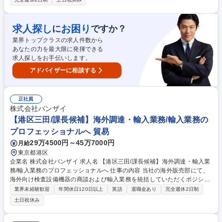
先企業との価格交渉・調整業務 ■在庫状況の確認および適正管理 ■PCを用
いた伝票入力・書類作成等の事務全般 ■社内関係部署（工場スタッフ等）
との連携・調整 ※入社から数か月程度(状況により変更)は、本社にてご就
求人探し
お困り
に
ですか？
労いただき、業務の流れを把握いただきます。 ※将来的に名古屋本社での
業界トップクラスの求人件数から
営業職へのジョブローテーションの可能性があります。 募集職種 【浜
あなたの力を最大限に発揮できる
松】JR東海グループでの資材調達/年休122日（土日祝休み）/未経験歓迎
求人探しをお手伝いします。
◎
アドバイザーに相談する
正社員
株式会社バンザイ
【港区三田/課長候補】海外調達・輸入業務/輸入業務の
プロフェッショナルへ 貿易
29万4500円～45万7000円
月給
東京都港区
企業名 株式会社バンザイ 求人名 【港区三田/課長候補】海外調達・輸入業
務/輸入業務のプロフェッショナルへ 仕事の内容 当社の海外販売部にて、
海外向け検査設備機器の商談および輸入業務を統括していただくポジショ
ンです。将来的には部門マネジメントや後進育成も担っていただける管理
業界未経験歓迎
年間休日120日以上
英語
退職金あり
完全週休2日制
職候補としての採用です。 ■自動車・タイヤメーカー各社向けに提供する
土日祝休み
検査設備・試験装置に関し、海外メーカーとの調達交渉から国内顧客への
提案・導入支援までを一貫して担当していただきます。 ■顧客の技術的要