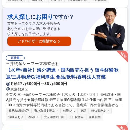
見える化、データの自動集計と分析) 【キャリアパス】■CPO傘下のITスペ
シャリスト人材 ■障害の状況によるが海外出張可能ならバイヤーとしてグ
ローバルに活躍可能 募集職種 ★障がい者手帳必須★【滋賀/草津】家電製
求人探し
お困り
に
ですか？
品の原材料などの契約業務の集約業務
業界トップクラスの求人件数から
あなたの力を最大限に発揮できる
求人探しをお手伝いします。
アドバイザーに相談する
正社員
三井物産シーフーズ株式会社
【水産×商社】海外調達・国内販売を担う 留学経験歓
迎/三井物産G/福利厚生 食品/飲料/香料法人営業
27万6000円～36万5000円
月給
東京都港区
企業名 三井物産シーフーズ株式会社 求人名 【水産×商社】海外調達・国
内販売を担う★留学経験歓迎/三井物産G/福利厚生◎ 仕事の内容 三井物産
100％出資の食料専門商社である当社にて、営業第二部の営業担当者を新
たに募集いたします。主にサーモン・魚卵の海外調達と国内のサプライチ
業界未経験歓迎
資格取得支援あり
転勤なし
英語
時短勤務あり
ェーンへの販売を担当いただきます。 国内業務が約8割、海外業務が約2
退職金あり
在宅OK
完全週休2日制
土日祝休み
服装自由
割。北米・南米・EU・アジアのサプライヤーから仕入れ、価格交渉・契
約・在庫管理・納期調整まで一貫して対応いただきます。国内顧客（卸・