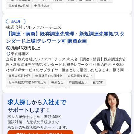
バーとして、販売戦略や生産戦略と連動した国内外の製造所 からの調達計
完全週休2日制
土日祝休み
画（国際物流を含む購買計画）の立案から実行まで、幅広く関与（推進）
いただくポジションです。【詳細】■販売計画および在庫状況と連動し
た、医薬品の最適な購買計画の立案、および購買管理業務■国内外の取引
正社員
先からの原薬・資材等の調達管理■製造所の製造余力の管理・把握による
株式会社アルファパーチェス
供給リスクの低減、およびそれに伴う販売拡大の提案■製品・原薬等の輸
【調達・購買】既存調達先管理・新規調達先開拓/スタ
出入と国際物流管理 （フリーコメントに続く） 募集職種 【東京】サプラ
ンダード上場!テレワーク可 購買企画
イチェーン・スペシャリスト（SCM部）在宅勤務○
46万円以上
月給
東京都港区
企業名 株式会社アルファパーチェス 求人名 【調達・購買】既存調達先管
理・新規調達先開拓/スタンダード上場!テレワーク可 仕事の内容 MRO商
材やBtoBサービスのサプライヤ―担当として活動いただきます。扱う商材
は物品に加え、レンタルサービスや在庫管理システム等の無形商材にも及
業界未経験歓迎
年間休日120日以上
資格取得支援あり
びます。弊社ビジネスの領域拡大に貢献いただきます。 ■既存サプライヤ
月平均残業時間20時間以内
転勤なし
時短勤務あり
在宅OK
―からの新商品・新規サービス開拓 ■新規サプライヤーの開拓と選定、ビ
完全週休2日制
土日祝休み
服装自由
ジネス方針の共有による参画推進 ■サプライヤ―との中長期的なパートナ
ーシップ構築と課題把握・改善支援 ■調達先との価格交渉・取引条件調
求人探し
入社まで
から
整・定例会議を通じて、双方にとって価値のある関係性・取引モデルを構
築■新領域・新カテゴリーの供給ネットワーク構築および品揃え/品質/安定
サポートします！
供給の向上 （勤務条件備考欄に続く→） 募集職種 【調達・購買】既存調
求人の紹介をはじめ、書類添削や
達先管理・新規調達先開拓/スタンダード上場!テレワーク可
面談対策、内定後の手続きまで
あなたの転職活動をサポートします。