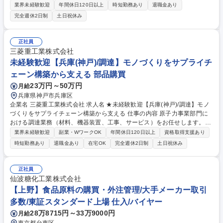
契約の管理、取適法・独占禁止法等のコンプライアンス対応、CSR推進な
業界未経験歓迎
年間休日120日以上
時短勤務あり
退職金あり
ど多岐にわたる本部機能業務をお任せします。 【詳細】■取引先情報管
完全週休2日制
土日祝休み
理、および取引基本契約管理業務■取適法、独占禁止法など行政・コンプ
ライアンス対応業務(法改正のグループ内周知、自主監査、立ち入り監査
対応等)■CSR関連業務(CSR調達ガイドラインの改訂、サプライチェーン
正社員
への遵守要求、客先からの調査対応等)■業務規程の管理■取引先信用調査
三菱重工業株式会社
とグループ内情報共有■社内教育用教材の作成と受講管理■会議体運営と議
未経験歓迎【兵庫(神戸)/調達】モノづくりをサプライチ
事作成 募集職種 【東京/管理事務(調達部門)】世界シェアTOP級製品多数/
ェーン構築から支える 部品購買
社内食堂あり
23万円～50万円
月給
兵庫県神戸市兵庫区
企業名 三菱重工業株式会社 求人名 ★未経験歓迎【兵庫(神戸)/調達】モノ
づくりをサプライチェーン構築から支える 仕事の内容 原子力事業部門に
おける調達業務（材料、機器装置、工事、サービス）をお任せします。ビ
ジネスパートナーと共に原子力製品の付加価値を創造し、事業への貢献を
業界未経験歓迎
副業・WワークOK
年間休日120日以上
資格取得支援あり
果たす役割を担って頂くことを想定しております。 【詳細】国内外の市場
時短勤務あり
退職金あり
在宅OK
完全週休2日制
土日祝休み
トレンド・市況分析、事業戦略を踏まえた調達戦略立案から、ビジネスパ
ートナーとの価格/契約条件交渉を経た発注業務をお任せします。また関係
部門やビジネスパートナーの調整や取りまとめ役を担い、最適なサプライ
正社員
チェーンの構築をお任せします。必要となる材料や部品、機器装置や工事
仙波糖化工業株式会社
の調達契約を取りまとめる基本的な役割に加え、調達品の最適な品質・コ
【上野】食品原料の購買・外注管理/大手メーカー取引
スト・納期の追求というミッションとなります。 募集職種 ★未経験歓迎
多数/東証スタンダード上場 仕入/バイヤー
【兵庫(神戸)/調達】モノづくりをサプライチェーン構築から支える
28万8715円～33万9000円
月給