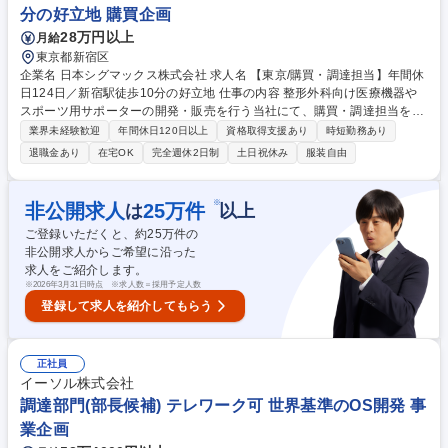
分の好立地 購買企画
28万円以上
月給
東京都新宿区
企業名 日本シグマックス株式会社 求人名 【東京/購買・調達担当】年間休
日124日／新宿駅徒歩10分の好立地 仕事の内容 整形外科向け医療機器や
スポーツ用サポーターの開発・販売を行う当社にて、購買・調達担当をご
担当。購買計画の策定～貿易管理業務、国内外の新規取引先開拓、契約締
業界未経験歓迎
年間休日120日以上
資格取得支援あり
時短勤務あり
結、原価管理まで幅広く伴走します。 ■購買計画・管理全般 ■貿易管理業
退職金あり
在宅OK
完全週休2日制
土日祝休み
服装自由
務全換 ■新規取引先開拓 ■取引先との取引契約締結 ■原価管理全般（コス
トコントロール） 【仕事の魅力】自社製品の安定供給と原価管理を支える
重要なポジションです。 多拠点展開する当社の事業成長に直接貢献でき、
※
非公開求人
25
万件
は
以上
業務の裁量も大きく、確かなキャリアを築けます。 募集職種 【東京/購
ご登録いただくと、約
25
万件の
買・調達担当】年間休日124日／新宿駅徒歩10分の好立地
非公開求人からご希望に沿った
求人をご紹介します。
※
2026年3月31日時点 ※求人数＝採用予定人数
登録して求人を紹介してもらう
正社員
イーソル株式会社
調達部門(部長候補) テレワーク可 世界基準のOS開発 事
業企画