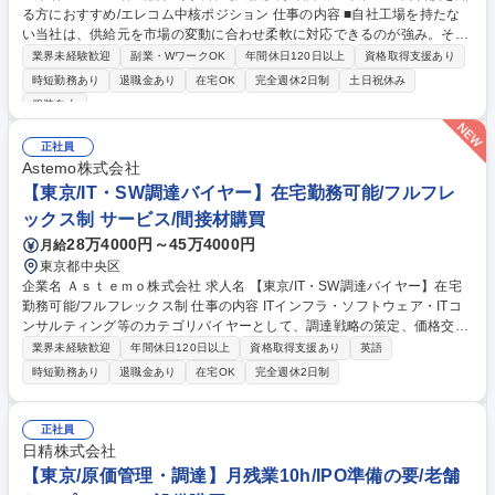
る方におすすめ/エレコム中核ポジション 仕事の内容 ■自社工場を持たな
い当社は、供給元を市場の変動に合わせ柔軟に対応できるのが強み。その
柔軟な調達戦略において重要度が飛躍的に増しているのがベトナムであ
業界未経験歓迎
副業・WワークOK
年間休日120日以上
資格取得支援あり
り、ここのパイプラインの強化を図っています。 ■将来的にベトナムに事
時短勤務あり
退職金あり
在宅OK
完全週休2日制
土日祝休み
務所立上げの構想もあり、まずは現地とのコミュニケーション強化を実
服装自由
施、着実に組織拡大を行っていきます。 ■営業・開発両部門と連携しなが
ら商品の販売状況や在庫の分析、協力工場への発注や納期調整、コスト交
正社員
渉を行い、商品の安定供給を実現します。このコスト管理や安定供給が会
Astemo株式会社
社の利益に直結する非常に重要なポジションです。 募集職種 【大阪】海
【東京/IT・SW調達バイヤー】在宅勤務可能/フルフレ
外調達 ベトナムの商習慣を知る方におすすめ/エレコム中核ポジション
ックス制 サービス/間接材購買
28万4000円～45万4000円
月給
東京都中央区
企業名 Ａｓｔｅｍｏ株式会社 求人名 【東京/IT・SW調達バイヤー】在宅
勤務可能/フルフレックス制 仕事の内容 ITインフラ・ソフトウェア・ITコ
ンサルティング等のカテゴリバイヤーとして、調達戦略の策定、価格交
渉、契約締結、発注、サプライヤー管理などを担当。社内外と連携し、最
業界未経験歓迎
年間休日120日以上
資格取得支援あり
英語
適調達を推進します。 【詳細】■価格交渉・発注処理・納期管理等のバイ
時短勤務あり
退職金あり
在宅OK
完全週休2日制
ヤー業務■既存サプライヤーとの関係構築・評価■調達戦略の策定■社内ス
テークホルダーと連携したサプライヤーソーシング活動 【入社後】経験に
応じた業務から引き継ぎ、3～5か月程度でプロジェクト単独対応を目指し
正社員
ます。将来的にはチームを率いるポジションへのキャリアアップも期待さ
日精株式会社
れます。 募集職種 【東京/IT・SW調達バイヤー】在宅勤務可能/フルフレ
【東京/原価管理・調達】月残業10h/IPO準備の要/老舗
ックス制