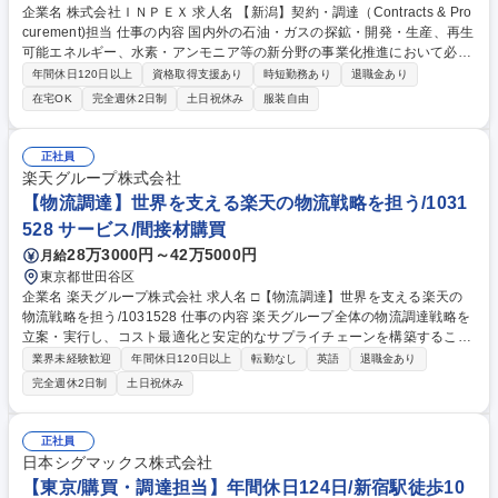
企業名 株式会社ＩＮＰＥＸ 求人名 【新潟】契約・調達（Contracts & Pro
curement)担当 仕事の内容 国内外の石油・ガスの探鉱・開発・生産、再生
可能エネルギー、水素・アンモニア等の新分野の事業化推進において必要
な各種設備/資機材/工事(EPC含)/サービス等契約・調達、サプライチェー
年間休日120日以上
資格取得支援あり
時短勤務あり
退職金あり
ン、保険手配等担当。 ■市場調査、サプライヤー調査■入札計画の立案を
在宅OK
完全週休2日制
土日祝休み
服装自由
含む、入札・引合業務全般の管理と遂行■サプライヤーとの価格、契約諸
条件の交渉 ■社内関係部門との合意形成■発注承認文書の作成、契約書の
締結 ■発注手配業務■契約変更管理■業務プロセス改善 ■支出履歴分析、パ
正社員
フォーマンス管理 募集職種 【新潟】契約・調達（Contracts & Procureme
楽天グループ株式会社
nt)担当
【物流調達】世界を支える楽天の物流戦略を担う/1031
528 サービス/間接材購買
28万3000円～42万5000円
月給
東京都世田谷区
企業名 楽天グループ株式会社 求人名 □【物流調達】世界を支える楽天の
物流戦略を担う/1031528 仕事の内容 楽天グループ全体の物流調達戦略を
立案・実行し、コスト最適化と安定的なサプライチェーンを構築すること
がミッションです。具体的には、 ■最適な調達戦略（ソーシング・コスト
業界未経験歓迎
年間休日120日以上
転勤なし
英語
退職金あり
削減等）の策定および実行 ■市場動向、コスト構造、サプライヤー動向の
完全週休2日制
土日祝休み
詳細な調査・分析 ■価格査定、ベンチマーク分析を用いた妥当性評価と条
件交渉 ■購買実績データの分析に基づくコスト最適化施策の推進 ■各種契
約書のレビュー、交渉、締結、およびリスク管理業務 ■RFP（提案依頼
正社員
書）・RFQ（見積依頼書）の作成・評価 各事業部門と密に連携しなが
日本シグマックス株式会社
ら、会社の競争力に直結する戦略的な意思決定に深く携わります。 募集職
【東京/購買・調達担当】年間休日124日/新宿駅徒歩10
種 □【物流調達】世界を支える楽天の物流戦略を担う/1031528