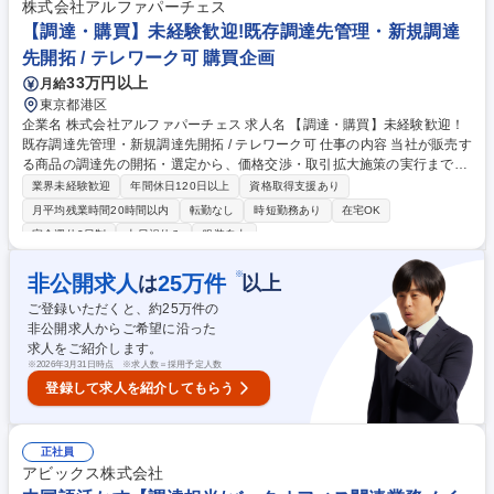
達企画の策定補佐、市場調査、原価分析、プロジェクトマネジメント補佐
株式会社アルファパーチェス
◆技術主管部や取引先と協調しながら、最適コストの追求やリスク低減を
【調達・購買】未経験歓迎!既存調達先管理・新規調達
主体的に進めるやりがいがあります。 募集職種 G2602【資材調達】購買
先開拓 / テレワーク可 購買企画
契約・調達企画担当／東京
33万円以上
月給
東京都港区
企業名 株式会社アルファパーチェス 求人名 【調達・購買】未経験歓迎！
既存調達先管理・新規調達先開拓 / テレワーク可 仕事の内容 当社が販売す
る商品の調達先の開拓・選定から、価格交渉・取引拡大施策の実行まで幅
広く担当いただきます。扱う商材は物品に加え、今後はレンタルサービス
業界未経験歓迎
年間休日120日以上
資格取得支援あり
や在庫管理システムなどの無形商材にも拡大予定です。 多様な商品に関わ
月平均残業時間20時間以内
転勤なし
時短勤務あり
在宅OK
りながら、新たなビジネスをつくっていくおもしろさがあります。 【業務
完全週休2日制
土日祝休み
服装自由
内容】■調達先（商品・サービス）の選定・開拓 ■調達先とのコミュニケ
ーション（価格交渉・取引条件調整・定例会議） ■販売品目や調達先の数
※
非公開求人
25
万件
は
以上
値管理・分析業務 ■調達先との取引拡大施策立案と実行 ■商品販売・新規
サービス立上げ時の運用構築 募集職種 【調達・購買】未経験歓迎！既存
ご登録いただくと、約
25
万件の
調達先管理・新規調達先開拓 / テレワーク可
非公開求人からご希望に沿った
求人をご紹介します。
※
2026年3月31日時点 ※求人数＝採用予定人数
登録して求人を紹介してもらう
正社員
アビックス株式会社