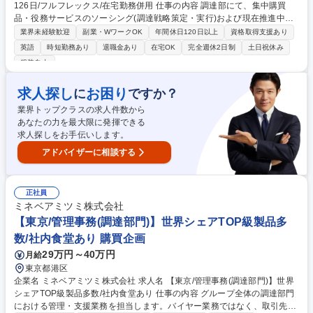
126日/フルフレックス/在宅勤務併用 仕事の内容 調達部にて、集中購買
品・役務サービスのソーシング(調達戦略策定・実行)および現在推進中の
調達DX活動(新システム導入・業務プロセス改善など)をそれぞれ50%ずつ
業界未経験歓迎
副業・WワークOK
年間休日120日以上
資格取得支援あり
のウェイトでお任せします。 【詳細】■集中購買品の担当品目購買業務(5
英語
時短勤務あり
退職金あり
在宅OK
完全週休2日制
土日祝休み
0%)：社内外の調達メンバーや関係部門と協業し、品質・コスト・納期の
服装自由
最適化に向けた調達方針・戦略の策定および実行を担当。■調達DX推進業
務(50%)：新システムの導入、全社調達品の業務基盤構築、業務プロセス
求人探し
お困り
に
ですか？
改善の推進。【魅力】関係者が多岐に渡るため、高い折衝力を活かし全社
的な仕組み構築をリードできる達成感・やりがいを得られます。出張は月
業界トップクラスの求人件数から
1-2回程度。 募集職種 【東京or大阪/購買調達】年間休日126日/フルフレッ
あなたの力を最大限に発揮できる
クス/在宅勤務併用
求人探しをお手伝いします。
アドバイザーに相談する
正社員
ミネベアミツミ株式会社
【東京/管理事務(調達部門)】世界シェアTOP級製品多
数/社内食堂あり 購買企画
29万円～40万円
月給
東京都港区
企業名 ミネベアミツミ株式会社 求人名 【東京/管理事務(調達部門)】世界
シェアTOP級製品多数/社内食堂あり 仕事の内容 グループ全体の調達部門
における管理・支援業務を担当します。バイヤー業務ではなく、取引先や