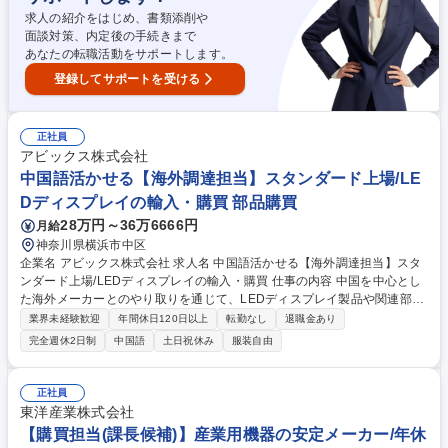
求人の紹介をはじめ、書類添削や
面談対策、内定後の手続きまで
あなたの転職活動をサポートします。
登録してサポートを受ける
正社員
アビックス株式会社
中国語活かせる【海外調達担当】スタンダード上場/LE
Dディスプレイの輸入・購買 部品購買
28万円～36万6666円
月給
神奈川県横浜市中区
企業名 アビックス株式会社 求人名 中国語活かせる【海外調達担当】スタ
ンダード上場/LEDディスプレイの輸入・購買 仕事の内容 中国を中心とし
た海外メーカーとのやり取りを通じて、LEDディスプレイ製品や関連部材
の調達を担当。品質・コスト・納期(QCD)のバランスを意識しながら、製
業界未経験歓迎
年間休日120日以上
転勤なし
退職金あり
品の安定供給に貢献する重要なポジションです。 ・中国を中心としたLED
完全週休2日制
中国語
土日祝休み
服装自由
メーカーとの折衝・交渉 ・発注、納期管理・調整 ・製品仕様や価格の確
認・見積取得 ・サンプル確認や品質チェックの対応 ★必要に応じて中国
の現地出張あり 募集職種 中国語活かせる【海外調達担当】スタンダード
正社員
上場/LEDディスプレイの輸入・購買
東洋産業株式会社
【購買担当(課長候補)】産業用機器の安定メーカー/年休