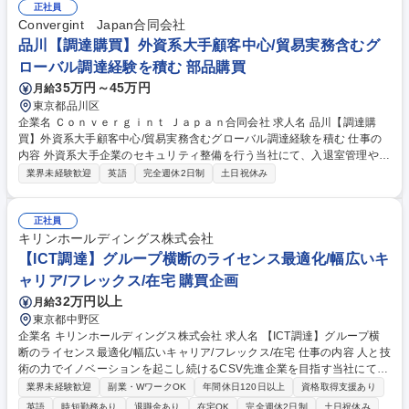
望を踏まえた機器選定・見積作成・仕様調整、価格・納期交渉、通関・輸
正社員
送手配、不具合対応など。部門全体の案件管理とチーム育成にも関わって
Convergint Japan合同会社
いただきます。 募集職種 【港区三田/課長候補】海外調達・輸入業務/輸入
品川【調達購買】外資系大手顧客中心/貿易実務含むグ
業務のプロフェッショナルへ
ローバル調達経験を積む 部品購買
35万円～45万円
月給
東京都品川区
企業名 Ｃｏｎｖｅｒｇｉｎｔ Ｊａｐａｎ合同会社 求人名 品川【調達購
買】外資系大手顧客中心/貿易実務含むグローバル調達経験を積む 仕事の
内容 外資系大手企業のセキュリティ整備を行う当社にて、入退室管理や監
視カメラ等のシステム導入・保守に必要な機器・資材の調達購買、国内外
業界未経験歓迎
英語
完全週休2日制
土日祝休み
のベンダー折衝、納期管理、在庫の適正管理などの業務をお任せしま
す。。 ■要件に基づく製品や設備の調達、発注書発行および納期管理によ
る安定調達 ■会社規程に沿った入出庫・保管・移送業務の実施、倉庫や在
正社員
庫の適正管理 ■不良品の回収・交換・返品対応、コスト効率と納期を考慮
キリンホールディングス株式会社
した物流管理 ■国内外の仕入先ベンダーとの関係構築、価格や支払条件、
【ICT調達】グループ横断のライセンス最適化/幅広いキ
契約内容の交渉 ■購買関連書類や発注書の管理、購買プロセスの標準化や
ャリア/フレックス/在宅 購買企画
改善の推進 【業務内容の変更範囲】当社の指定する業務 募集職種 品川
32万円以上
月給
【調達購買】外資系大手顧客中心/貿易実務含むグローバル調達経験を積む
東京都中野区
企業名 キリンホールディングス株式会社 求人名 【ICT調達】グループ横
断のライセンス最適化/幅広いキャリア/フレックス/在宅 仕事の内容 人と技
術の力でイノベーションを起こし続けるCSV先進企業を目指す当社にて、
グループ各社向けのICT調達のリードをお任せします。グローバル規模で
業界未経験歓迎
副業・WワークOK
年間休日120日以上
資格取得支援あり
の価値創出と企業価値向上に貢献いただくことを期待します。 ■事業会社
英語
時短勤務あり
退職金あり
在宅OK
完全週休2日制
土日祝休み