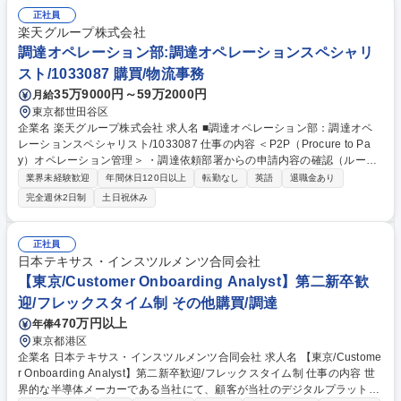
正社員
楽天グループ株式会社
調達オペレーション部:調達オペレーションスペシャリ
スト/1033087 購買/物流事務
35万9000円～59万2000円
月給
東京都世田谷区
企業名 楽天グループ株式会社 求人名 ■調達オペレーション部：調達オペ
レーションスペシャリスト/1033087 仕事の内容 ＜P2P（Procure to Pa
y）オペレーション管理＞ ・調達依頼部署からの申請内容の確認（ルー
ル・プロセス遵守の確認） ・検収・支払に関するオペレーション対応 ＜
業界未経験歓迎
年間休日120日以上
転勤なし
英語
退職金あり
ステークホルダー管理＞・サプライヤー、事業部、経理部、法務部等との
完全週休2日制
土日祝休み
連携 ・P2Pオペレーションに関する問い合わせ対応 ＜改善・標準化活動
＞・P2Pオペレーションの課題抽出および改善提案 ・運用ルール、業務マ
ニュアルの整備および更新 ・業務委託先のパフォーマンス管理およびサー
正社員
ビス品質向上に向けた継続的な改善活動 募集職種 ■調達オペレーション
日本テキサス・インスツルメンツ合同会社
部：調達オペレーションスペシャリスト/1033087
【東京/Customer Onboarding Analyst】第二新卒歓
迎/フレックスタイム制 その他購買/調達
470万円以上
年俸
東京都港区
企業名 日本テキサス・インスツルメンツ合同会社 求人名 【東京/Custome
r Onboarding Analyst】第二新卒歓迎/フレックスタイム制 仕事の内容 世
界的な半導体メーカーである当社にて、顧客が当社のデジタルプラットフ