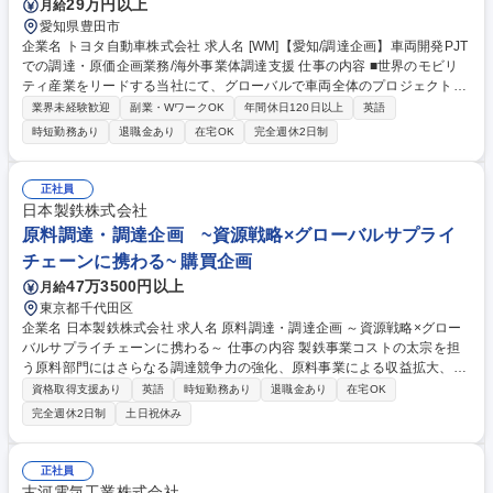
29万円以上
月給
愛知県豊田市
企業名 トヨタ自動車株式会社 求人名 [WM]【愛知/調達企画】車両開発PJT
での調達・原価企画業務/海外事業体調達支援 仕事の内容 ■世界のモビリ
ティ産業をリードする当社にて、グローバルで車両全体のプロジェクトマ
ネジメントを通じた、発注戦略立案と仕入先決定管理/原価低減戦略立案を
業界未経験歓迎
副業・WワークOK
年間休日120日以上
英語
お任せします。 【詳細】■車両開発プロジェクトの調達プロジェクトマネ
時短勤務あり
退職金あり
在宅OK
完全週休2日制
ジメント(カローラ、ヤリスなどの中・小型車 もしくは レクサス・GR・
電動車を担当) ■海外事業体調達業務の支援(発注戦略立案、現地調達化支
援等) 【ミッション】車両原価における外注品原価割合は7割を越え、トヨ
正社員
タの調達は安全/品質/供給/原価を造り込む役割を担っています。その役割
日本製鉄株式会社
を体現し競争力確保するための調達・原価低減戦略を立案いただきます。
原料調達・調達企画 ~資源戦略×グローバルサプライ
募集職種 [WM]【愛知/調達企画】車両開発PJTでの調達・原価企画業務/海
チェーンに携わる~ 購買企画
外事業体調達支援
47万3500円以上
月給
東京都千代田区
企業名 日本製鉄株式会社 求人名 原料調達・調達企画 ～資源戦略×グロー
バルサプライチェーンに携わる～ 仕事の内容 製鉄事業コストの太宗を担
う原料部門にはさらなる調達競争力の強化、原料事業による収益拡大、ま
たカーボンニュートラル戦略への的確な対応が求められるため、原料購買
資格取得支援あり
英語
時短勤務あり
退職金あり
在宅OK
調達の即戦力を募集いたします。 ■鉄鋼原料の調達戦略・契約交渉・品質
完全週休2日制
土日祝休み
対応(鉄鉱石・石炭・金属・燃料等の安定調達、サプライヤー選定、価
格・条件交渉、購買契約締結)■配船・輸送戦略、需給管理(調達・運航計画
立案、料需給調整、SCM体制の構築とシステム改善)■原料事業(海外鉱
正社員
山・炭鉱事業)への出資・運営管理■カーボンニュートラル戦略対応（冷鉄
古河電気工業株式会社