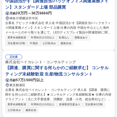
中国語活かす【調達担当/バックオフィス関連業務メイ
ン】スタンダード上場 部品購買
28万円～36万6666円
月給
神奈川県横浜市中区
企業名 アビックス株式会社 求人名 中国語活かす【調達担当/バックオフィ
ス関連業務メイン】スタンダード上場 仕事の内容 中国を中心とした海外
メーカーとのやり取りを通じて、LEDディスプレイ製品や関連部材に関わ
る業務をお任せします。製品の安定供給に貢献する重要なポジションで
業界未経験歓迎
年間休日120日以上
転勤なし
退職金あり
す。経験に応じてどこからお任せするか検討します。 ・中国を中心とした
完全週休2日制
中国語
土日祝休み
服装自由
LEDメーカーとの折衝・交渉 ・LEDディスプレイ発注、納期管理・調整・
輸入・購買 ・製品仕様や価格の確認・見積取得 ・サンプル確認や品質管
理の対応 ★必要に応じて中国の現地出張あり。中国とのやり取りが多いた
正社員
め、当社としては中国語を話せる方を歓迎しております！ 募集職種 中国
株式会社ベイカレント・コンサルティング
語活かす【調達担当/バックオフィス関連業務メイン】スタンダード上場
【調達、購買に関する何らかのご経験求む】 コンサル
ティング未経験歓迎 生産/物流コンサルタント
57万1500円以上
月給
東京都港区
企業名 株式会社ベイカレント・コンサルティング 求人名 【調達、購買に
関する何らかのご経験求む】★コンサルティング未経験歓迎★ 仕事の内容
クライアント（主に大手製造業、消費財、流通・小売、総合商社など）の
サプライチェーンにおける構造改革やDXを、最上流の戦略立案からIT導
業界未経験歓迎
年間休日120日以上
資格取得支援あり
完全週休2日制
入・業務定着まで一気通貫でリードしていただきます。 【プロジェクト事
土日祝休み
服装自由
例】 ・グローバルSCMの再構築と可視化 ・AI・データ活用による需要予