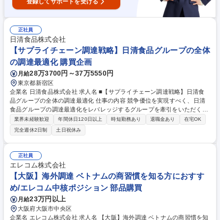
登録してサポートを受ける
正社員
日清食品株式会社
【サプライチェーン調達戦略】日清食品グループの全体
の調達最適化 購買企画
28万3700円～37万5550円
月給
東京都新宿区
企業名 日清食品株式会社 求人名 ■【サプライチェーン調達戦略】日清食
品グループの全体の調達最適化 仕事の内容 競争優位を実現すべく、日清
食品グループの調達最適化をレバレッジするグループを牽引をいただくポ
ジションです。 【具体的には】■原料資材調達を軸としたサプライチェー
業界未経験歓迎
年間休日120日以上
時短勤務あり
退職金あり
在宅OK
ン戦略の立案 ■国内外グループにおける調達の共同化戦略の企画･推進 ■他
完全週休2日制
土日祝休み
社・異業種とのアライアンスによる共同調達戦略の企画･推進 ■サプライ
ヤー戦略の立案･実行 ■エリア別調達戦略の企画･実行 ■ESG視点を取り入
れたグループ横断的な調達戦略の企画･推進 ■物流分野におけるグループ
正社員
協働戦略の企画･推進 ■調達コストの可視化・分析による戦略立案 等 募集
エレコム株式会社
職種 ■【サプライチェーン調達戦略】日清食品グループの全体の調達最適
【大阪】海外調達 ベトナムの商習慣を知る方におすす
化
め/エレコム中核ポジション 部品購買
23万円以上
月給
大阪府大阪市中央区
企業名 エレコム株式会社 求人名 【大阪】海外調達 ベトナムの商習慣を知