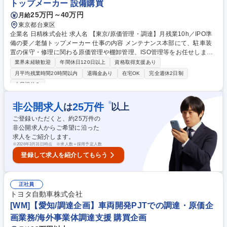
トップメーカー 設備購買
25万円～40万円
月給
東京都台東区
企業名 日精株式会社 求人名 【東京/原価管理・調達】月残業10h／IPO準
備の要／老舗トップメーカー 仕事の内容 メンテナンス本部にて、駐車装
置の保守・修理に関わる原価管理や棚卸管理、ISO管理等をお任せしま
す。利益の源泉であるメンテナンス事業を支え、IPOに向けた適正な原価
業界未経験歓迎
年間休日120日以上
資格取得支援あり
処理体制の構築を担う役割です。 入社後は原価計算や在庫管理の実務から
月平均残業時間20時間以内
退職金あり
在宅OK
完全週休2日制
スタート。 将来的には管理グループ全般を牽引する存在を目指してくださ
土日祝休み
い。状況により調達グループとの連携やサポートも行います。 少人数の組
織ゆえ、自分の仕事が会社の利益や上場準備に直結する手応えをダイレク
※
非公開求人
25
万件
は
以上
トに実感できる環境です。社用PC・スマホを完備し、効率的で透明性の
高い管理体制を自ら構築していく醍醐味があります。 募集職種 【東京/原
ご登録いただくと、約
25
万件の
価管理・調達】月残業10h／IPO準備の要／老舗トップメーカー
非公開求人からご希望に沿った
求人をご紹介します。
※
2026年3月31日時点 ※求人数＝採用予定人数
登録して求人を紹介してもらう
正社員
トヨタ自動車株式会社
[WM]【愛知/調達企画】車両開発PJTでの調達・原価企
画業務/海外事業体調達支援 購買企画