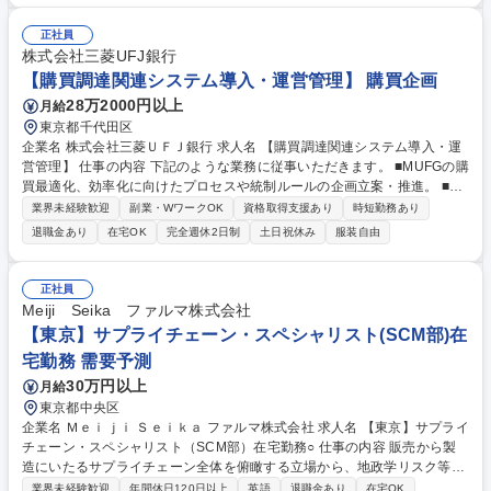
す。 【詳細】●国内外サプライヤからの購買業務：営業・SEからの発注依
頼をもとにサプライヤへの発注/支払い手続き/品質の管理●業務プロセスの
正社員
改善業務：業務手順の共通化とガバナンス強化の推進●BPO業務の推進：
株式会社三菱UFJ銀行
BPOの導入検討・実行およびその後の継続管理 募集職種 (24GS-19)＜リ
【購買調達関連システム導入・運営管理】 購買企画
ーダー候補＞購買オペレーション業務/テレワーク併用可
28万2000円以上
月給
東京都千代田区
企業名 株式会社三菱ＵＦＪ銀行 求人名 【購買調達関連システム導入・運
営管理】 仕事の内容 下記のような業務に従事いただきます。 ■MUFGの購
買最適化、効率化に向けたプロセスや統制ルールの企画立案・推進。 ■社
内の購買デマンド管理やコスト意識醸成に向けたカルチャー変革推進。 ■
業界未経験歓迎
副業・WワークOK
資格取得支援あり
時短勤務あり
購買調達活動の基盤システム・インフラの企画、構築、普及に向けたユー
退職金あり
在宅OK
完全週休2日制
土日祝休み
服装自由
ザーサポート。 ■サプライヤの重要性に基づく、Tird Party Risk Manage
ment体制や評価フレームワークの検討・構築。 募集職種 【購買調達関連
システム導入・運営管理】
正社員
Meiji Seika ファルマ株式会社
【東京】サプライチェーン・スペシャリスト(SCM部)在
宅勤務 需要予測
30万円以上
月給
東京都中央区
企業名 Ｍｅｉｊｉ Ｓｅｉｋａ ファルマ株式会社 求人名 【東京】サプライ
チェーン・スペシャリスト（SCM部）在宅勤務○ 仕事の内容 販売から製
造にいたるサプライチェーン全体を俯瞰する立場から、地政学リスク等を
踏まえた医薬品の安定調達業務を担っていただきます。SCM部の中核メン
業界未経験歓迎
年間休日120日以上
英語
退職金あり
在宅OK