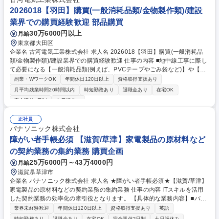
源・新原料企画、水素還元鉄など次世代原料の市場調査・企画、新規原料
2026018【羽田】購買(一般消耗品類/金物製作類)/建設
導入に伴う物流体制構築・交渉） 募集職種 原料調達・調達企画 ～資源戦
業界での購買経験歓迎 部品購買
略×グローバルサプライチェーンに携わる～
30万6000円以上
月給
東京都大田区
企業名 古河電気工業株式会社 求人名 2026018【羽田】購買(一般消耗品
類/金物製作類)/建設業界での購買経験歓迎 仕事の内容 ■地中線工事に際し
て必要になる【一般消耗品類(例えば、PVCテープやごみ袋など)】や【金
物製作類】の購買業務を担当いただきます。他、ISO対応、J-SOX対応、
副業・WワークOK
年間休日120日以上
資格取得支援あり
標準書関連の整理など購買業務以外の特命事項や、 実務習得や環境に慣れ
月平均残業時間20時間以内
時短勤務あり
退職金あり
在宅OK
れば、前任者同様にグループリーダー的な立ち位置で実務上でのリーダー
完全週休2日制
土日祝休み
シップを取って頂けることを期待します。【資材部ミッション】ガバナン
ス強化とリスク耐性向上により強靭かつ安定したサプライチェーンを実現
正社員
し、最適なサプライチェーンの構築、オペレーションの安定運用により、
パナソニック株式会社
ものづくりを支えることを掲げています。 募集職種 2026018【羽田】購
障がい者手帳必須 【滋賀/草津】家電製品の原材料など
買(一般消耗品類/金物製作類)/建設業界での購買経験歓迎
の契約業務の集約業務 購買企画
25万6000円～43万4000円
月給
滋賀県草津市
企業名 パナソニック株式会社 求人名 ★障がい者手帳必須★【滋賀/草津】
家電製品の原材料などの契約業務の集約業務 仕事の内容 ITスキルを活用
した契約業務の効率化の牽引役となります。 【具体的な業務内容】■バイ
ヤーを問わない定型業務の集約対応(原材料・為替変動の単価変更と傾向
業界未経験歓迎
年間休日120日以上
資格取得支援あり
英語
管理、各種伝票発行業務)■バイヤー業務効率化のITツール開発(取引状況の
時短勤務あり
退職金あり
在宅OK
完全週休2日制
土日祝休み