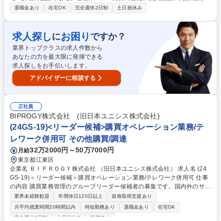
推進、人財育成などをお任せします。仕組み構築を通じて発電所の安定運
退職金あり
在宅OK
完全週休2日制
土日祝休み
営と企業価値最大化に貢献します。 (1)資材調達全般の総括業務：業務計
画の策定・管理、監査対応、非常時災害対応(BCP方針等)、部門横断プロ
ジェクトの推進 (2)各種業務基盤の整備：規程・マニュアル・契約書ひな
求人探し
お困り
に
ですか？
形の整備、適正取引やコンプライアンスの推進、資材調達における内部統
業界トップクラスの求人件数から
制対応、部門内の人財育成 ◆調達を支える仕組みを構築し、バックオフィ
あなたの力を最大限に発揮できる
ス機能として組織運営や会社利益の最大化を牽引する重要な役割です。 募
求人探しをお手伝いします。
集職種 G2600【資材調達】資材調達の総括・全体戦略立案（東日本支
社）
アドバイザーに相談する
正社員
BIPROGY株式会社 (旧日本ユニシス株式会社)
(24GS-19)<リーダー候補>購買オペレーション業務/テ
レワーク併用可 その他購買/調達
32万2000円～50万7000円
月給
東京都江東区
企業名 ＢＩＰＲＯＧＹ株式会社 （旧日本ユニシス株式会社） 求人名 (24
GS-19)＜リーダー候補＞購買オペレーション業務/テレワーク併用可 仕事
の内容 購買業務管理のグループリーダー候補者の募集です。国内外のサプ
ライヤーからハードウェア(サーバーやネットワーク通信機器等)やソフト
業界未経験歓迎
年間休日120日以上
資格取得支援あり
ウェア・ライセンス、SaaS系サービス、委任業務・請負業務・派遣な
月平均残業時間20時間以内
時短勤務あり
退職金あり
在宅OK
ど、 当社のシステム開発に必要な商品や要員の購買業務を担当して頂きま
完全週休2日制
土日祝休み
服装自由