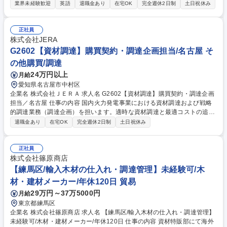
ォームを通じて直接取引を開始・継続するためのオンボーディング業務を
業界未経験歓迎
英語
退職金あり
在宅OK
完全週休2日制
土日祝休み
ご担当。営業チームと連携し、顧客のワークフローに合わせ提案する。
《詳細》■顧客のチェックアウトプロファイル作成と直販体制への移行支
援 ■デジタル接続のモニタリングと利便性向上のためのガイド提供 ■プラ
正社員
ットフォームチームへの顧客フィードバック共有と製品改善提案 ■受注管
株式会社JERA
理・物流・IT等のクロスファンクショナルな部門間調整 ■顧客マスターデ
G2602【資材調達】購買契約・調達企画担当/名古屋 そ
ータの精度管理と自動化推進 募集職種 【東京/Customer Onboarding Ana
の他購買/調達
lyst】第二新卒歓迎/フレックスタイム制
24万円以上
月給
愛知県名古屋市中村区
企業名 株式会社ＪＥＲＡ 求人名 G2602【資材調達】購買契約・調達企画
担当／名古屋 仕事の内容 国内火力発電事業における資材調達および戦略
的調達業務（調達企画）を担います。適時な資材調達と最適コストの追求
を通じて、発電所の安定運営および当社の事業競争力強化に貢献するポジ
退職金あり
在宅OK
完全週休2日制
土日祝休み
ションです。 【詳細】 (1)購買契約における調達実務：契約条件の調整、
適正価格の査定、価格交渉、契約締結、履行管理（検収・事故対応）、支
払・会計処理 (2)戦略的調達：技術部門と協業したカテゴリー別中長期調
正社員
達企画の策定補佐、市場調査、原価分析、プロジェクトマネジメント補佐
株式会社篠原商店
◆技術主管部や取引先と協調しながら、最適コストの追求やリスク低減を
【練馬区/輸入木材の仕入れ・調達管理】未経験可/木
主体的に進めるやりがいがあります。 募集職種 G2602【資材調達】購買
材・建材メーカー/年休120日 貿易
契約・調達企画担当／名古屋
29万円～37万5000円
月給
東京都練馬区
企業名 株式会社篠原商店 求人名 【練馬区/輸入木材の仕入れ・調達管理】
未経験可/木材・建材メーカー/年休120日 仕事の内容 資材特販部にて海外