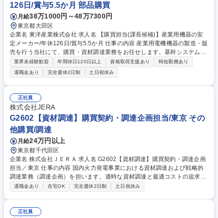
126日/賞与5.5か月 部品購買
38万1000円～48万7300円
月給
東京都大田区
企業名 東洋産業株式会社 求人名 【購買担当(課長候補)】産業用機器の安
定メーカー/年休126日/賞与5.5か月 仕事の内容 産業用電機機器の製造・販
売を行う当社にて、購買・資材調達業務をお任せします。基幹システムを
用いた発注・納期管理を中心に、将来的には資材部を牽引するマネジメン
業界未経験歓迎
年間休日120日以上
資格取得支援あり
時短勤務あり
ト業務への参画を期待します。 ■基幹システムを使用した発注・納期・在
退職金あり
完全週休2日制
土日祝休み
庫管理業務 ■仕入先との価格調整・交渉（取引先はほぼ固定されており対
応しやすい） ■技術・製造部門等、社内関連部署との納期・工程調整 ■法
令順守（取適法等）の確認・承認、資料作成 ■チーム運営のサポート、メ
正社員
ンバーの業務進捗フォロー ■資材関連の事業計画立案・業務フロー改善の
株式会社JERA
提案 募集職種 【購買担当(課長候補)】産業用機器の安定メーカー/年休126
G2602【資材調達】購買契約・調達企画担当/東京 その
日/賞与5.5か月
他購買/調達
24万円以上
月給
東京都千代田区
企業名 株式会社ＪＥＲＡ 求人名 G2602【資材調達】購買契約・調達企画
担当／東京 仕事の内容 国内火力発電事業における資材調達および戦略的
調達業務（調達企画）を担います。適時な資材調達と最適コストの追求を
通じて、発電所の安定運営および当社の事業競争力強化に貢献するポジシ
退職金あり
在宅OK
完全週休2日制
土日祝休み
ョンです。 【詳細】 (1)購買契約における調達実務：契約条件の調整、適
正価格の査定、価格交渉、契約締結、履行管理（検収・事故対応）、支
払・会計処理 (2)戦略的調達：技術部門と協業したカテゴリー別中長期調
正社員