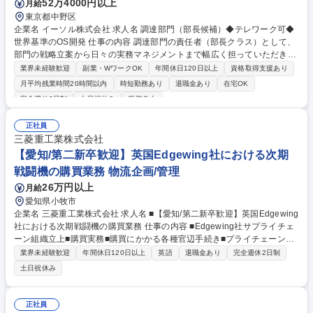
52万4000円以上
月給
東京都中野区
企業名 イーソル株式会社 求人名 調達部門（部長候補）◆テレワーク可◆
世界基準のOS開発 仕事の内容 調達部門の責任者（部長クラス）として、
部門の戦略立案から日々の実務マネジメントまで幅広く担っていただきま
す。外部委託先との協働を通じて、コスト・品質・納期の最適化を実現
業界未経験歓迎
副業・WワークOK
年間休日120日以上
資格取得支援あり
し、事業部門を支える調達機能の 確立をリードしていただきます。 【詳
月平均残業時間20時間以内
時短勤務あり
退職金あり
在宅OK
細】■調達部門の組織運営とチームマネジメント■調達方針、戦略の立案と
完全週休2日制
土日祝休み
服装自由
全社的な展開■外部委託先の選定、評価、契約交渉、リスク管理■発注、支
払プロセスの標準化および効率化推進■調達データの分析に基づくコスト
正社員
削減や品質改善施策の立案、実行■関連本部（技術、ビジネス、品質管
三菱重工業株式会社
理、コーポレート）との連携による全社的な調達最適化 募集職種 調達部
【愛知/第二新卒歓迎】英国Edgewing社における次期
門（部長候補）◆テレワーク可◆世界基準のOS開発
戦闘機の購買業務 物流企画/管理
26万円以上
月給
愛知県小牧市
企業名 三菱重工業株式会社 求人名 ■【愛知/第二新卒歓迎】英国Edgewing
社における次期戦闘機の購買業務 仕事の内容 ■Edgewing社サプライチェ
ーン組織立上■購買実務■購買にかかる各種官辺手続き■プライチェーンに
かかるステークホルダーとの各種調整 【業務詳細】■購買プロセス、ガバ
業界未経験歓迎
年間休日120日以上
英語
退職金あり
完全週休2日制
ナンス体制の整備■関連部門からの要求に基づきサプライヤ選定、契約、
土日祝休み
発注（客先納入品の直接購買だけでなく、社内設備・備品・福利厚生とい
った間接購買も含む）■サプライヤのセキュリティクリアランス承認手続
き、輸出管理■各国防衛省（MOD）、当社・BAE・Leonardo調達との各
正社員