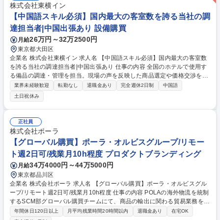
株式会社東横イン
【中国語スキル必須】国内最大の客室数を誇る当社の調
達担当者|中国出張あり 設備購買
26万円～32万2500円
月給
東京都大田区
企業名 株式会社東横イン 求人名 【中国語スキル必須】国内最大の客室数
を誇る当社の調達担当者|中国出張あり 仕事の内容 全国のホテルで使用す
る備品の調達・管理を担当。現場の声を反映した商品選定や価格交渉を通
じ、品質・コスト・供給体制の最適化を推進します。 ≪詳細≫ ■中国・国
業界未経験歓迎
転勤なし
退職金あり
完全週休2日制
中国語
内メーカーとの関係構築、折衝、発注、価格交渉 ■納期管理および輸送ス
土日祝休み
ケジュールの調整 ■不具合発生時の原因究明・改善交渉 ■ホテル備品選
定、検証店舗でのテスト運用（月1回程度訪問） ■倉庫の在庫管理・納品
確認 募集職種 【中国語スキル必須】国内最大の客室数を誇る当社の調達
正社員
担当者|中国出張あり
株式会社ポーラ
【グローバル購買】ポーラ・オルビスグループ/リモー
ト週2日可/残業月10h程度 プロダクトブランディング
34万4000円～44万5000円
月給
東京都品川区
企業名 株式会社ポーラ 求人名 【グローバル購買】ポーラ・オルビスグル
ープ/リモート週2日可/残業月10h程度 仕事の内容 POLAの海外物流を統制
するSCM部グローバル購買チームにて、商品の輸出に関わる貿易業務をお
任せします。基本は船での輸送が主になりますが、緊急度や状況により、
年間休日120日以上
月平均残業時間20時間以内
退職金あり
在宅OK
空輸での対応も行っております。 【詳細】■輸出実務：海外拠点からのオ