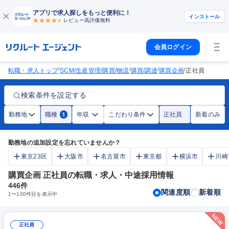
アプリで求人探しをもっと便利に！
インストール
レビュー高評価
無料
会員ログイン
/
/
/
/
転職・求人トップ
SCM/生産管理/購買/物流
購買/調達
購買企画
正社員
検索条件を設定する
勤務地
職種
年収
こだわり条件
正社員
新着のみ
1
勤務地の追加設定を忘れていませんか？
東京23区
大阪市
名古屋市
東京都
横浜市
川崎
購買企画 正社員の転職・求人・中途採用情報
446
件
関連度順
新着順
1
〜
100
件目を表示中
正社員