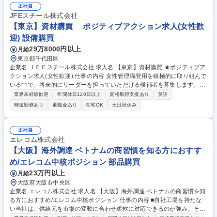
■受発注に伴う工場との各種調整・確認業務 ■量産時の品質管理・改善対
正社員
応 ※毎月10商品以上を継続的にリリースしており、複数商品を並行して
JFEスチール株式会社
進行いただきます。 ※出荷日確定後の工場とのやり取りや各種調整業務
【東京】資材購買 ポジティブアクション求人(女性歓
は、営業アシスタントへ引き継ぎとなります。 募集職種 【東京/生産管理
迎) 設備購買
(メンバー)】『コップのフチ子』等の玩具開発/年休120日◎
29万8000円以上
月給
東京都千代田区
企業名 ＪＦＥスチール株式会社 求人名 【東京】資材購買 ★ポジティブア
クション求人(女性歓迎) 仕事の内容 女性管理職登用を積極的に取り組んで
いる中で、将来的にリーダーを担っていただける候補者を募集します。主
に鉄鋼製品の生産に必要な資材品や生産設備の機械、制御装置、工事の購
業界未経験歓迎
年間休日120日以上
資格取得支援あり
英語
買業務をお任せいたします。 ■購買を行う際の取引先に対する窓口とな
時短勤務あり
退職金あり
在宅OK
土日祝休み
り、主に契約に関わる業務（見積照会先の選定、見積照会、折衝、契約）
を行い、生産活動に必要となる資機材や工事の調達を実施いただきます。
※当社の一般的な購買フローについては以下をご覧ください。 https://ww
正社員
w.jfe-steel.co.jp/company/purchase_policy/flow.html 募集職種 【東京】資
エレコム株式会社
材購買 ★ポジティブアクション求人(女性歓迎)
【大阪】海外調達 ベトナムの商習慣を知る方におすす
め/エレコム中核ポジション 部品購買
23万円以上
月給
大阪府大阪市中央区
企業名 エレコム株式会社 求人名 【大阪】海外調達 ベトナムの商習慣を知
る方におすすめ/エレコム中核ポジション 仕事の内容 ■自社工場を持たな
い当社は、供給元を市場の変動に合わせ柔軟に対応できるのが強み。その