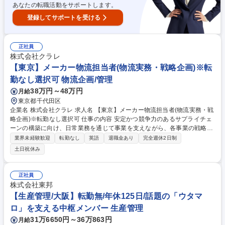
あなたの転職活動をサポートします。
登録してサポートを受ける
正社員
株式会社クラレ
【東京】メーカー物流担当者(物流実務・戦略企画)※転
勤なし選択可 物流企画/管理
38万円～48万円
月給
東京都千代田区
企業名 株式会社クラレ 求人名 【東京】メーカー物流担当者(物流実務・戦
略企画)※転勤なし選択可 仕事の内容 安定かつ競争力のあるサプライチェ
ーンの構築に向け、日常業務を通じて事業を支えながら、各事業の戦略や
全社的な物流課題を理解し、物流戦略のコーディネート・推進を担ってい
業界未経験歓迎
転勤なし
英語
退職金あり
完全週休2日制
ただきます。 【具体的には】全体の70～80%が物流業務、20～30%が購
土日祝休み
買業務です。 ■国内物流および輸出に関する実務対応■顧客ニーズに応じ
たサプライチェーンの構築と改善提案■全社的な課題を捉えた物流戦略の
立案・実行■物流会社の選定・条件交渉を通じた協業体制の構築■BCP策定
正社員
と運用■安全・品質・環境配慮への対応 ■製品梱包資材の購買業務 ★キャ
株式会社東邦
リア入社者が過半数を占めており、多様な業界出身者が集まるオープンな
【生産管理/大阪】転勤無/年休125日/話題の「ウタマ
職場環境 募集職種 【東京】メーカー物流担当者(物流実務・戦略企画)※転
ロ」を支える中枢メンバー 生産管理
勤なし選択可
31万6650円～36万863円
月給