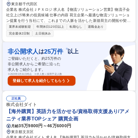
東京都千代田区
企業名 株式会社ＪＰＸロジ 求人名 【物流ソリューション営業】物流子会
社立上げ/将来の役員候補 仕事の内容 荷主企業へ最適な物流ソリューショ
ン提案を行う当社にて、これまでの人脈を活かした新規荷主の開拓や契約
締結、パートナー会社の選定など、営業業務全般をお任せします。 具体的
業界未経験歓迎
年間休日120日以上
転勤なし
退職金あり
には荷主と物流会社の仲介役として、業界・業種にこだわらず案件を獲得
完全週休2日制
土日祝休み
します。現在は代表の人脈や親会社の看板で案件が入りますが、今後はご
自身のネットワークをフルに活かし新規開拓を牽引していただきます。決
まった手法はなく自身の裁量は非常に大きいです。個人のスタイルに合わ
※
非公開求人
25
万件
は
以上
せて柔軟に働きながら、事業立上げの中核として活躍できる魅力的な環境
ご登録いただくと、約
25
万件の
です。 募集職種 【物流ソリューション営業】物流子会社立上げ/将来の役
非公開求人からご希望に沿った
員候補
求人をご紹介します。
※
2026年3月31日時点 ※求人数＝採用予定人数
登録して求人を紹介してもらう
正社員
株式会社ダイト
【海外購買】英語力を活かせる/資格取得支援あり/アメ
ニティ業界TOPシェア 購買企画
35万9800円～46万6000円
月給
東京都文京区
企業名 株式会社ダイト 求人名 【海外購買】英語力を活かせる/資格取得支