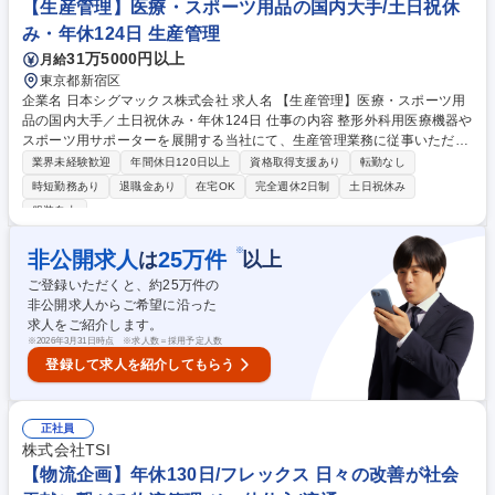
【生産管理】医療・スポーツ用品の国内大手/土日祝休
み・年休124日 生産管理
31万5000円以上
月給
東京都新宿区
企業名 日本シグマックス株式会社 求人名 【生産管理】医療・スポーツ用
品の国内大手／土日祝休み・年休124日 仕事の内容 整形外科用医療機器や
スポーツ用サポーターを展開する当社にて、生産管理業務に従事いただき
ます。製品の品質確保や効率的な生産体制の構築～製品供給の安定化まで
業界未経験歓迎
年間休日120日以上
資格取得支援あり
転勤なし
を幅広く担当。 ■外注生産先の生産・品質・資産管理 ■製品の安全性確保
時短勤務あり
退職金あり
在宅OK
完全週休2日制
土日祝休み
と品質管理体制の構築 ■原価計算およびコストコントロール全般 ■効率的
服装自由
な生産スケジュールの策定と運用 【仕事の魅力】医療やスポーツの現場を
支える製品の「司令塔」として、モノづくりの根幹に深く携われます。裁
※
非公開求人
25
万件
は
以上
量を持って生産現場の改善を主導できる環境です。 募集職種 【生産管
理】医療・スポーツ用品の国内大手／土日祝休み・年休124日
ご登録いただくと、約
25
万件の
非公開求人からご希望に沿った
求人をご紹介します。
※
2026年3月31日時点 ※求人数＝採用予定人数
登録して求人を紹介してもらう
正社員
株式会社TSI
【物流企画】年休130日/フレックス 日々の改善が社会