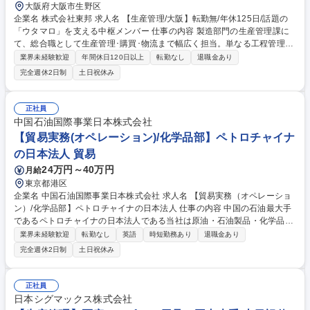
大阪府大阪市生野区
企業名 株式会社東邦 求人名 【生産管理/大阪】転勤無/年休125日/話題の
「ウタマロ」を支える中枢メンバー 仕事の内容 製造部門の生産管理課に
て、総合職として生産管理･購買･物流まで幅広く担当。単なる工程管理に
留まらず、原料調達から製品がお客様に届くまでのフローを一気通貫でコ
業界未経験歓迎
年間休日120日以上
転勤なし
退職金あり
ントロールしブランドの安定供給を支えます。 生産管理部門は生産管理、
完全週休2日制
土日祝休み
購買、物流が主な業務となります。 ■原価管理、工程管理、購買管理 ■月
次生産計画の立案 ■物流のコントロール、在庫最適化 「みんなで良いモノ
を作っていこう」という風通しの良い社風が自慢。少数精鋭のため、自分
正社員
の担当業務がどう役立っているかがダイレクトに伝わり、強い責任感と達
中国石油国際事業日本株式会社
成感を得られる環境です。改善提案も大歓迎の自由度があります。 募集職
【貿易実務(オペレーション)/化学品部】ペトロチャイナ
種 【生産管理/大阪】転勤無/年休125日/話題の「ウタマロ」を支える中枢
の日本法人 貿易
メンバー
24万円～40万円
月給
東京都港区
企業名 中国石油国際事業日本株式会社 求人名 【貿易実務（オペレーショ
ン）/化学品部】ペトロチャイナの日本法人 仕事の内容 中国の石油最大手
であるペトロチャイナの日本法人である当社は原油・石油製品・化学品・
LNG等の国際貿易を行っており、そんな当社の化学品部にて、オペレーシ
業界未経験歓迎
転勤なし
英語
時短勤務あり
退職金あり
ョン（貿易）に関連する業務をお任せいたします。 ≪業務詳細≫■日韓の
完全週休2日制
土日祝休み
取引先との化学品の販売および調達、新規ビジネス開発にまつわるオペレ
ーション（貿易）業務。 ≪補足情報≫日本支社は日本と韓国をテリトリー
としています。中国本社、シンガポール支社、中国国内支社等と連携して
正社員
販売、調達を展開しています。 募集職種 【貿易実務（オペレーション）/
日本シグマックス株式会社
化学品部】ペトロチャイナの日本法人