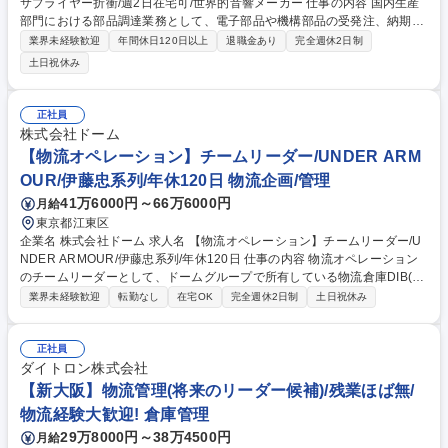
サプライヤー折衝/週2日在宅可/世界的音響メーカー 仕事の内容 国内生産
部門における部品調達業務として、電子部品や機構部品の受発注、納期管
理、コスト折衝、環境物質調査対応などに携わっていただきます。ご経験
業界未経験歓迎
年間休日120日以上
退職金あり
完全週休2日制
に応じて新規サプライヤーの開拓もお任せします。 【詳細】■電子部品・
土日祝休み
機構部品のSAPシステムを用いた受発注等の購買業務全般■納期管理およ
びスケジュール調整■部品コストへの折衝対応 ■品質保証部門と連携した
部品環境物質調査業務対応（chemSHERPA等を使用した情報収集、内容
正社員
確認、適否判断） ★多品種少量生産の部門にて、30社前後の担当取引先
株式会社ドーム
や社内関係部署と密なコミュニケーションを取り、高品質なモノづくりに
【物流オペレーション】チームリーダー/UNDER ARM
寄与します。 募集職種 東京【部品購買/調達】国内外サプライヤー折衝/週
OUR/伊藤忠系列/年休120日 物流企画/管理
2日在宅可/世界的音響メーカー
41万6000円～66万6000円
月給
東京都江東区
企業名 株式会社ドーム 求人名 【物流オペレーション】チームリーダー/U
NDER ARMOUR/伊藤忠系列/年休120日 仕事の内容 物流オペレーション
のチームリーダーとして、ドームグループで所有している物流倉庫DIB(D
OME IWAKI BASE)を軸とした、最適な供給体制を実現することがミッシ
業界未経験歓迎
転勤なし
在宅OK
完全週休2日制
土日祝休み
ョンです。 【業務内容】 ■事業計画に照らし合わせた、供給体制の中長期
戦略の立案・実行 ■物流倉庫施設維持・メンテナンス、活用 ■入出庫オペ
レーションマネジメント ■予算管理/契約管理 ■DU社（ドームユナイテッ
正社員
ド社）マネジメント 募集職種 【物流オペレーション】チームリーダー/UN
ダイトロン株式会社
DER ARMOUR/伊藤忠系列/年休120日
【新大阪】物流管理(将来のリーダー候補)/残業ほば無/
物流経験大歓迎! 倉庫管理
29万8000円～38万4500円
月給