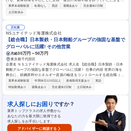
ける、倉庫領域を中心とした企画・運営の実務中核を担っていただきま
す。 《ミッション》グローバルで"One Kuraray"として結束を強め、統合
業界未経験歓迎
転勤なし
英語
退職金あり
完全週休2日制
力を高めるべく全社横断での挑戦を進めている当社にて、当部は、各国・
土日祝休み
各事業部に分散していた物流機能を、事業価値に直結するグローバル横断
機能として強化するべく2022年に設立しました。本ポジションでは経営
が下した意思決定を、米国・欧州・アジアと多種多様な現場制約の中で、
正社員
実際に動くオペレーションへと落とし込む、実装の中核を担っていただき
NSユナイテッド海運株式会社
ます。 募集職種 グローバル物流企画(管理職)◆世界規模の仕組みづくりを
【総合職】日本製鉄・日本郵船グループの強固な基盤で
牽引/変革の一翼を担う
グローバルに活躍! その他営業
30万円～50万円
月給
東京都千代田区
企業名 ＮＳユナイテッド海運株式会社 求人名 【総合職】日本製鉄・日本
郵船グループの強固な基盤でグローバルに活躍！ 仕事の内容 世界の海を
舞台に、鉄鋼原料やエネルギー資源の輸送をコントロールする総合職（営
業・運航管理・企画）をお任せします。未経験からでも、億単位のビジネ
業界未経験歓迎
年間休日120日以上
資格取得支援あり
英語
スを動かすダイナミズムを体感できる環境です。 (1)不定期船法人営業：
時短勤務あり
退職金あり
完全週休2日制
土日祝休み
新規、既存どちらも担当。 飛び込みは無。メールや電話での契約がほとん
どとなります。(2)国内外の顧客との輸送契約交渉締結、運賃請求(3)原料
／製品輸送船の運航管理：貨物量の確認、補油・運航プランの作成等、積
求人探し
お困り
に
ですか？
み地から揚げ地までの運航を管理します。※顧客、船長・乗組員、港の代
業界トップクラスの求人件数から
理店・荷役業者、ブローカー等、全てのステークホルダーの窓口として、
あなたの力を最大限に発揮できる
安全・効率的な運航をコーディネートします 募集職種 【総合職】日本製
求人探しをお手伝いします。
鉄・日本郵船グループの強固な基盤でグローバルに活躍！
アドバイザーに相談する