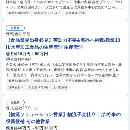
日本発！急成長Lifestyle&Beautyブランド 仕事の内容 自社ブランド「AH
RES」の商品開発グループにおいて生産管理業務を中心に担いながら、商
品開発アシスタントとして開発進行を支えていただきます。 【業務詳細】
業界未経験歓迎
年間休日120日以上
完全週休2日制
(1)生産管理業務：■商品マスタ登録/管理 ■発注/仕入れ/売上計上業務 ■在
庫管理/在庫状況の把握 ■生産計画作成/調整補助 ■物流倉庫連携、出荷/納
期調整 (2)商品開発アシスタント業務：■商品サンプル管理/整理 ■サンプル
正社員
発送 ■試作や開発進行に関するスケジュール管理補助 ■会議議事録作成/共
株式会社三翔
有 ■開発プロジェクトにおける各種サポート業務 ■社内外（工場/資材メー
【食品業界出身必見】英語力不要&海外へ挑戦/残業10
カー等）との調整補助 募集職種 ★面接1回★【生産管理/商品開発補助】
H/水産加工食品の生産管理 生産管理
日本発！急成長Lifestyle&Beautyブランド
26万円～50万円
月給
東京都中央区
企業名 株式会社三翔 求人名 【食品業界出身必見】英語力不要＆海外へ挑
戦/残業10H/水産加工食品の生産管理 仕事の内容 水産物の仕入れから加
工・販売まで一貫体制で行い、世界の海から日本へ多くの水産物を届ける
当社にて、海外の工場での生産管理指導及び実施をお任せいたします。 ま
業界未経験歓迎
年間休日120日以上
月平均残業時間20時間以内
ずはOJTで業務を学び、慣れてきたら生産管理・商品製造立上げ立会・生
退職金あり
完全週休2日制
土日祝休み
産計画・船積み計画作成・在庫管理の一連の生産管理をお任せいたしま
す。【出張】長期の海外出張がございますが英語力は不問です（通訳あ
り）。案件により異なりますが、通算で1年のうち5割～9割程度の海外勤
正社員
務となります。海外に挑戦してみたい方、水産物の生産管理に興味がある
株式会社JPXロジ
方、是非ご応募下さい。 募集職種 【食品業界出身必見】英語力不要＆海
【物流ソリューション営業】物流子会社立上げ/将来の
外へ挑戦/残業10H/水産加工食品の生産管理
役員候補 その他営業
40万円～53万3333円
月給