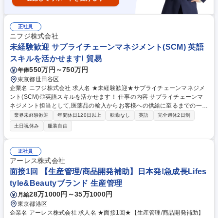
正社員
ニフジ株式会社
未経験歓迎 サプライチェーンマネジメント(SCM) 英語
スキルを活かせます! 貿易
550万円～750万円
年俸
東京都世田谷区
企業名 ニフジ株式会社 求人名 ★未経験歓迎★サプライチェーンマネジメ
ント(SCM)◎英語スキルを活かせます！ 仕事の内容 サプライチェーンマ
ネジメント担当として,医薬品の輸入からお客様への供給に至るまでの一連
の業務におけるオペレーションの業務改善・効率化を推進いただく方を募
業界未経験歓迎
年間休日120日以上
転勤なし
英語
完全週休2日制
集します！ 【主業務】■顧客対応(受発注/見積依頼/注文/請求書/入金の確
土日祝休み
服装自由
認) ■輸入手続き/仕入先とのコミュニケーション ■委託している物流会社と
のコミュニケーション(スケジュール確認等) ※顧客/仕入れ先/物流会社と
のやり取りはメールが基本です。 【スポット業務】新しい薬剤に関する問
正社員
い合わせ対応/商材調査 等 ※将来的には仕入れ価格の交渉等もお任せする
アーレス株式会社
予定です。 募集職種 ★未経験歓迎★サプライチェーンマネジメント(SC
面接1回 【生産管理/商品開発補助】日本発!急成長Lifes
M)◎英語スキルを活かせます！
tyle&Beautyブランド 生産管理
28万1000円～35万1000円
月給
東京都港区
企業名 アーレス株式会社 求人名 ★面接1回★【生産管理/商品開発補助】