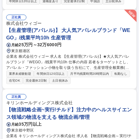
買関連業務全般をご担当いただきます。未経験の方も安心の環境で、徐々
年間休日120日以上
退職金あり
完全週休2日制
中国語
土日祝休み
に業務の幅を広げながらスキルを磨けるお仕事です。 購買業務の担当とし
て以下の業務を中心にお任せします。 ■生産計画の策定 ■中国工場との生
産調整（生産、原価、納期） ■輸出入事務処理全般 ■製品や資材の在庫管
正社員
理 ■納期や品質に関するトラブル発生時の対応と改善提案 中国語を用いた
株式会社ウィゴー
コミュニケーションがメインとなります。 最初は先輩社員が丁寧に指導
【生産管理(アパレル)】 大人気アパレルブランド「WE
し、徐々に業務をお任せしていくので未経験の方も安心してスタートでき
GO」/残業平均10h 生産管理
ます。 募集職種 【東京/老舗メーカーの購買業務担当者】◆Fittyマスク◆
25万円～32万6000円
月給
中国語必須◆未経験OK！
東京都港区
企業名 株式会社ウィゴー 求人名 【生産管理(アパレル)】★大人気アパレ
ルブランド「WEGO」/残業平均10h 仕事の内容 若者をターゲットとし、
アパレル・ファッション小物を取り扱う当社にて、生産管理全般業務(工
場管理･指導/納期･品質管理等)をお任せいたします。 マストレンド商品
業界未経験歓迎
年間休日120日以上
月平均残業時間20時間以内
転勤なし
を、様々な生産戦略を通して安定した品質、低コストで供給出来る生産体
在宅OK
完全週休2日制
土日祝休み
制を構築する事が当ポジションのミッションとなります。工場管理は本社
にて電話やWEBでのやり取りがメインとなりますが、必要に応じて工場へ
行っていただくこともございます。業務全体として、対外的なコミュニケ
正社員
ーションが多いポジションです。 募集職種 【生産管理(アパレル)】★大人
キリンホールディングス株式会社
気アパレルブランド「WEGO」/残業平均10h
【物流戦略企画~実行/チルド】注力中のヘルスサイエン
ス領域の物流を支える 物流企画/管理
35万円以上
月給
東京都中野区
企業名 キリンホールディングス株式会社 求人名 【物流戦略企画～実行/チ