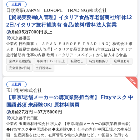
正社員
日欧商事(JAPAN EUROPE TRADING)株式会社
【貿易実務/輸入管理】イタリア食品専老舗商社/年休12
2日/イタリア旅行補助有 食品/飲料/香料法人営業
35万7000円以上
月給
東京都港区
企業名 日欧商事（ＪＡＰＡＮ ＥＵＲＯＰＥ ＴＲＡＤＩＮＧ）株式会社 求
人名 【貿易実務/輸入管理】イタリア食品専老舗商社/年休122日/イタリア
旅行補助有 仕事の内容 欧州（イタリア・スペイン）から輸入する食品・
ワインのオーダー管理から通関、入庫、請求まで一貫してお任せします。
業界未経験歓迎
年間休日120日以上
転勤なし
時短勤務あり
退職金あり
関係各所と調整し、納期・法令順守を確保しイタリアの食文化を日本に届
完全週休2日制
土日祝休み
ける重要な役割です。 ■在庫・入荷予定管理、貨物受入対応 ■船便・空輸
（定期・スポット）のオーダー及び納期・進捗管理 ■通関業者や倉庫等と
の折衝、納品日時の調整等の社内外調整 ■通関必要書類（インボイス、分
正社員
析書、EPA等）の準備や期限管理 ■チーズ関税割当申請、塩漬けいわしの
玉川衛材株式会社
通関実績報告など官公庁対応 ■システムへの入庫・請求書処理、通関書類
【東京/老舗メーカーの購買業務担当者】 Fittyマスク 中
等のファイリング ■入荷不足や破損発生時の現地サプライヤー問い合わ
国語必須 未経験OK! 原材料購買
せ・調整 募集職種 【貿易実務/輸入管理】イタリア食品専老舗商社/年休12
2日/イタリア旅行補助有
27万円～37万5000円
月給
東京都千代田区
企業名 玉川衛材株式会社 求人名 【東京/老舗メーカーの購買業務担当者】
◆Fittyマスク◆中国語必須◆未経験OK！ 仕事の内容 中国工場との生産計
画・生産調整をはじめ、在庫管理や輸出入業務など、中国語を使用する購