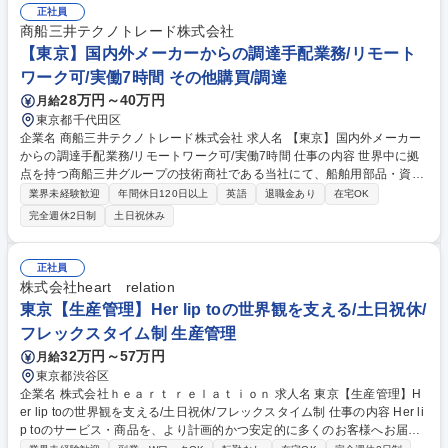
テム入力、見積・請求書作成 ＊変更範囲：会社の定める業務 募集職種 半
正社員
蔵門駅徒歩3分【半導体・化学品物流の営業/貿易事務】土日祝休・残業月
商船三井テクノトレード株式会社
20h
【東京】国内外メーカーからの調達手配業務/リモート
ワーク可/実働7時間 その他購買/調達
28万円～40万円
月給
東京都千代田区
企業名 商船三井テクノトレード株式会社 求人名 【東京】国内外メーカー
からの調達手配業務/リモートワーク可/実働7時間 仕事の内容 世界中に拠
点を持つ商船三井グループの技術商社である当社にて、船舶用部品・資材
の調達手配業務をお任せします。 ※グループ外部の企業との取引もござい
業界未経験歓迎
年間休日120日以上
英語
退職金あり
在宅OK
ます。 お客様から機器や資材の調達依頼が来るため、内容のヒアリングを
完全週休2日制
土日祝休み
通して、国内外メーカーへの調達手配、社内システムへの入力・管理等を
お任せします。機材・資材の調達に際して、お客様の要望確認や発注先へ
の折衝が含まれるため、一定のコミュニケーション能力が求められます。
正社員
◇取引先：商船三井グループにおける船舶管理会社/船会社/造船所 等 募集
株式会社heart relation
職種 【東京】国内外メーカーからの調達手配業務/リモートワーク可/実働
東京【生産管理】Her lip toの世界観を支える/土日祝休/
7時間
フレックスタイム制 生産管理
32万円～57万円
月給
東京都渋谷区
企業名 株式会社ｈｅａｒｔ ｒｅｌａｔｉｏｎ 求人名 東京【生産管理】H
er lip toの世界観を支える/土日祝休/フレックスタイム制 仕事の内容 Her li
p toのサービス・商品を、より計画的かつ安定的に多くのお客様へお届け