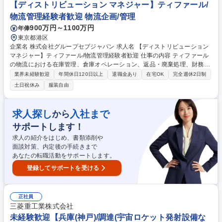
納期の交渉 ■発注書・請求書の対応や商品企画・製造ライン調整 募集職種
【ディストリビューション マネジャー】ティファール/
【グッズ生産管理】エンタメ/福利厚生・手当充実◎/CyberAgentグループ
物流管理経験者歓迎 物流企画/管理
900万円～1100万円
年俸
東京都港区
企業名 株式会社グループセブジャパン 求人名 【ディストリビューション
マネジャー】ティファール/物流管理経験者歓迎 仕事の内容 ティファール
の物流における在庫管理、倉庫オペレーション、返品・廃棄処理、財務連
動プロセスを担当。現場に近い視点と全体最適を両立し、部門横断的な調
業界未経験歓迎
年間休日120日以上
退職金あり
在宅OK
完全週休2日制
整を通じて事業運営を内側から支える役割を担います。 【在庫・倉庫】精
土日祝休み
服装自由
度管理、財務連携、棚卸統括及びデータ整合性の担保、入出荷・返品・月
次廃棄プロセス（指示・実行・報告）管理 【財務・決算】ベンダー支払
（Finance連携）、決算時の在庫データ確定・内訳分析、財務諸表に影響
求人探し
入社まで
から
する在庫処理の説明責任 【改善・コスト・パートナー】業務簡素化、スケ
サポートします！
ーラビリティ向上、3PL戦略見直し、責任分界・コスト構造再設計、属人
性排除と持続可能モデル構築 募集職種 【ディストリビューション マネジ
求人の紹介をはじめ、書類添削や
ャー】ティファール/物流管理経験者歓迎
面談対策、内定後の手続きまで
あなたの転職活動をサポートします。
登録してサポートを受ける
正社員
三菱重工業株式会社
未経験歓迎【兵庫(神戸)/調達(宇宙ロケット発射設備な