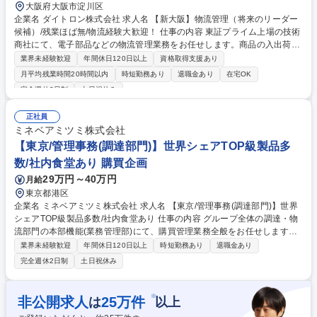
大阪府大阪市淀川区
企業名 ダイトロン株式会社 求人名 【新大阪】物流管理（将来のリーダー
候補）/残業ほば無/物流経験大歓迎！ 仕事の内容 東証プライム上場の技術
商社にて、電子部品などの物流管理業務をお任せします。商品の入出荷、
在庫管理、納期調整等からスタートし、将来的には物流全体のスケジュー
業界未経験歓迎
年間休日120日以上
資格取得支援あり
ル管理やマネジメント業務にも挑戦できます。 【具体的には】商品の入出
月平均残業時間20時間以内
時短勤務あり
退職金あり
在宅OK
荷作業や専用システムでの伝票処理、倉庫内での保管・在庫管理、梱包・
完全週休2日制
土日祝休み
流通加工、さらには納期調整や全体の業務進捗管理など多岐にわたりま
す。まずは実務を通して一連の流れや知識を身につけていただき、将来的
正社員
には物流の要となるスケジュール管理や、メンバーのマネジメントといっ
ミネベアミツミ株式会社
たリーダー業務もお任せしていくため、物流のスペシャリストへと着実に
【東京/管理事務(調達部門)】世界シェアTOP級製品多
キャリアアップできる環境です。 募集職種 【新大阪】物流管理（将来の
リーダー候補）/残業ほば無/物流経験大歓迎！
数/社内食堂あり 購買企画
29万円～40万円
月給
東京都港区
企業名 ミネベアミツミ株式会社 求人名 【東京/管理事務(調達部門)】世界
シェアTOP級製品多数/社内食堂あり 仕事の内容 グループ全体の調達・物
流部門の本部機能(業務管理部)にて、購買管理業務全般をお任せします。
各種契約管理やコンプライアンス対応、新組織の業務移行支援など、事業
業界未経験歓迎
年間休日120日以上
時短勤務あり
退職金あり
基盤を支える役割を担って頂きます。 【詳細】 ■取引先情報管理、および
完全週休2日制
土日祝休み
取引基本契約管理業務■経営統合(M&A)対応■取適法、独占禁止法など行
政・コンプライアンス対応業務■CSR調達関連業務■資材部規程の管理■設
備投資対応■取引先倒産時対応■社内教育用教材の作成■会議体運営 募集職
※
非公開求人
25
万件
は
以上
種 【東京/管理事務(調達部門)】世界シェアTOP級製品多数/社内食堂あり