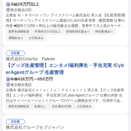
28万円以上
月給
東京都品川区
企業名 Ｂ－Ｒサーティワン アイスクリーム株式会社 求人名 【生産管理/購
買】サーティワンアイスクリーム製造のための生産管理・購買業務 仕事の
内容 ■国内で1200ヶ所以上の販売拠点を展開、世界中で大人気のサーティ
ワンアイスクリームを作るための原材料（乳・糖・添加物など）や 店舗で
業界未経験歓迎
年間休日120日以上
資格取得支援あり
時短勤務あり
使用する包材や食材の管理部署で業務に携わっていただきます。 ■ 主な業
退職金あり
土日祝休み
務は以下の通りです。 ・販売計画に基づく生産計画立案・在庫管理 ・自
社工場（富士小山・神戸三木）や協力工場間の調整 ・原料・資材の購買調
達、納期管理（輸入含む） ・購買コスト管理 ・サプライヤー管理 募集職
正社員
種 【生産管理/購買】サーティワンアイスクリーム製造のための生産管
株式会社Colorful Palette
理・購買業務
【グッズ生産管理】エンタメ/福利厚生・手当充実 /Cyb
erAgentグループ 生産管理
426万円～650万円
年俸
東京都目黒区
企業名 株式会社Ｃｏｌｏｒｆｕｌ Ｐａｌｅｔｔｅ 求人名 【グッズ生産管
理】エンタメ/福利厚生・手当充実◎/CyberAgentグループ 仕事の内容 当
社はサイバーエージェントグループのゲーム開発会社です。代表作である
『プロジェクトセカイ カラフルステージ！ feat. 初音ミク』の開発・運営
業界未経験歓迎
転勤なし
完全週休2日制
土日祝休み
をしています。そんな当社にて《グッズ生産管理》を募集します！ キャラ
クターグッズの製造・納品まで、見積調整や価格・納期交渉、工場選定を
含め一貫して携わっていただきます。 【具体的には】■グッズの見積も
正社員
り・入稿・納品までの一連の業務 ■サプライヤーハンドリングやコスト・
株式会社グループセブジャパン