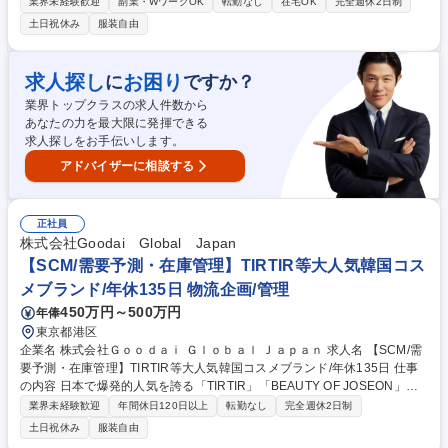
する当社にて、生産管理として事業全体を横断的に推進する業務をお任せ
業界未経験歓迎
副業・WワークOK
転勤なし
在宅OK
完全週休2日制
します。ブランドの世界観や価値観を大切にしながら、 商品づくりの中核
土日祝休み
服装自由
を担っていただく重要な役割です。 【業務詳細】 ■品質、コストの管理 ■
企画から納品までのスケジュール管理 ■各部署、メーカーとの調整および
交渉 ■素材や資材の提案、手配 ■サンプル及び製品の検品 ■生産背景の選
求人探し
お困り
に
ですか？
定および新規開拓業務 など 募集職種 東京【生産管理】Her lip toの世界観
業界トップクラスの求人件数から
を支える/土日祝休/フレックスタイム制
あなたの力を最大限に発揮できる
求人探しをお手伝いします。
アドバイザーに相談する
正社員
株式会社Goodai Global Japan
【SCM/需要予測・在庫管理】TIRTIR等大人気韓国コス
メブランド/年休135日 物流企画/管理
450万円～500万円
年俸
東京都港区
企業名 株式会社Ｇｏｏｄａｉ Ｇｌｏｂａｌ Ｊａｐａｎ 求人名 【SCM/需
要予測・在庫管理】TIRTIR等大人気韓国コスメブランド/年休135日 仕事
の内容 日本で爆発的人気を誇る「TIRTIR」「BEAUTY OF JOSEON」「S
KIN1004」等韓国コスメブランドを展開する当社にて、韓国コスメブラン
業界未経験歓迎
年間休日120日以上
転勤なし
完全週休2日制
ドの発注・需給管理を担います。 ■ブランド・サプライヤーとの発注・生
土日祝休み
服装自由
産スケジュール調整■営業・マーケティング等、社内関連部署との業務調