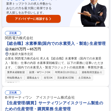
ーカー出資企業/17時15分定時
業界トップクラスの求人件数から
あなたの力を最大限に発揮できる
求人探しをお手伝いします。
アドバイザーに相談する
正社員
関西電力株式会社
【総合職】水素事業(国内での水素受入・製造) 生産管理
25万円～65万円
月給
大阪府大阪市北区
企業名 関西電力株式会社 求人名 【総合職】水素事業（国内での水素受
入・製造） 仕事の内容 水素事業戦略室にて、以下の業務に従事いただき
ます。 〇国内での水素受入・製造プロジェクトの統括業務：事業性評価
（ファイナンスの組成含む）/事業スキーム全般の立案/事業パートナーの
業界未経験歓迎
副業・WワークOK
年間休日120日以上
資格取得支援あり
選定・協議/ 各種契約の締結/関係省庁、自治体等との協議、調整/プロジェ
時短勤務あり
退職金あり
在宅OK
完全週休2日制
土日祝休み
クト全体工程の策定と管理 〇技術検討：インハウスエンジニアとして、以
服装自由
下のような業務に従事いただきます ■計画：設計・工程・コスト・運転保
守計画立案■発注：仕様策定、発注先選定、コスト精査■施工：図面レビュ
正社員
ー・許認可取得・安全管理・工程管理・コスト管理 募集職種 【総合職】
B-Rサーティワン アイスクリーム株式会社
水素事業（国内での水素受入・製造）
【生産管理/購買】サーティワンアイスクリーム製造の
ための生産管理・購買業務 生産管理