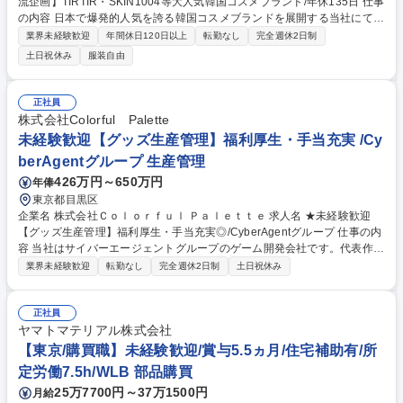
流企画】TIRTIR・SKIN1004等大人気韓国コスメブランド/年休135日 仕事
の内容 日本で爆発的人気を誇る韓国コスメブランドを展開する当社にて、
「TIRTIR」「BEAUTY OF JOSEON」「SKIN1004」等、韓国コスメブラ
業界未経験歓迎
年間休日120日以上
転勤なし
完全週休2日制
ンドの日本向け商品の需要予測から配送まで、サプライチェーン全体の最
土日祝休み
服装自由
適化を いただくポジションです。販売データ分析に基づく生産・供給計画
の立案から、S&OPの運営、物流ネットワークの再設計まで幅広く携わ
り、コスト削減とサービス向上を両立させます【詳細】需要予測に基づく
正社員
資材需給調整、SRMによる業者交渉、WMSでの倉庫最適化、3PLのKPI管
株式会社Colorful Palette
理を遂行。配送経路の最適化や輸出入・通関実務の管理など、SCM全域の
未経験歓迎【グッズ生産管理】福利厚生・手当充実 /Cy
管理・改善をリードしていただきます。 募集職種 【SCM/物流企画】TIRT
berAgentグループ 生産管理
IR・SKIN1004等大人気韓国コスメブランド/年休135日
426万円～650万円
年俸
東京都目黒区
企業名 株式会社Ｃｏｌｏｒｆｕｌ Ｐａｌｅｔｔｅ 求人名 ★未経験歓迎
【グッズ生産管理】福利厚生・手当充実◎/CyberAgentグループ 仕事の内
容 当社はサイバーエージェントグループのゲーム開発会社です。代表作で
ある『プロジェクトセカイ カラフルステージ！ feat. 初音ミク』の開発・
業界未経験歓迎
転勤なし
完全週休2日制
土日祝休み
運営をしています。そんな当社にて《グッズ生産管理》を募集します！ キ
ャラクターグッズの製造・納品まで、見積調整や価格・納期交渉、工場選
定を含め一貫して携わっていただきます。 【具体的には】■グッズの見積
正社員
もり・入稿・納品までの一連の業務 ■サプライヤーハンドリングやコス
ヤマトマテリアル株式会社
ト・納期の交渉 ■発注書・請求書の対応や商品企画・製造ライン調整 募集
【東京/購買職】未経験歓迎/賞与5.5ヵ月/住宅補助有/所
職種 ★未経験歓迎【グッズ生産管理】福利厚生・手当充実◎/CyberAgent
定労働7.5h/WLB 部品購買
グループ
25万7700円～37万1500円
月給