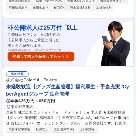
柔軟な調達戦略において重要度が飛躍的に増しているのがベトナムであ
業界未経験歓迎
副業・WワークOK
年間休日120日以上
資格取得支援あり
り、ここのパイプラインの強化を図っています。 ■将来的にベトナムに事
時短勤務あり
退職金あり
在宅OK
完全週休2日制
土日祝休み
務所立上げの構想もあり、まずは現地とのコミュニケーション強化を実
服装自由
施、着実に組織拡大を行っていきます。 ■営業・開発両部門と連携しなが
ら商品の販売状況や在庫の分析、協力工場への発注や納期調整、コスト交
※
非公開求人
25
万件
は
以上
渉を行い、商品の安定供給を実現します。このコスト管理や安定供給が会
社の利益に直結する非常に重要なポジションです。 募集職種 【大阪】海
ご登録いただくと、約
25
万件の
外調達 ベトナムの商習慣を知る方におすすめ/エレコム中核ポジション
非公開求人からご希望に沿った
求人をご紹介します。
※
2026年3月31日時点 ※求人数＝採用予定人数
登録して求人を紹介してもらう
契約社員
株式会社Colorful Palette
未経験歓迎【グッズ生産管理】福利厚生・手当充実 /Cy
berAgentグループ 生産管理
426万円～650万円
年俸
東京都目黒区
企業名 株式会社Ｃｏｌｏｒｆｕｌ Ｐａｌｅｔｔｅ 求人名 ★未経験歓迎
【グッズ生産管理】福利厚生・手当充実◎/CyberAgentグループ 仕事の内
容 当社はサイバーエージェントグループのゲーム開発会社です。代表作で
ある『プロジェクトセカイ カラフルステージ！ feat. 初音ミク』の開発・
業界未経験歓迎
転勤なし
完全週休2日制
土日祝休み
運営をしています。そんな当社にて《グッズ生産管理》を募集します！ キ