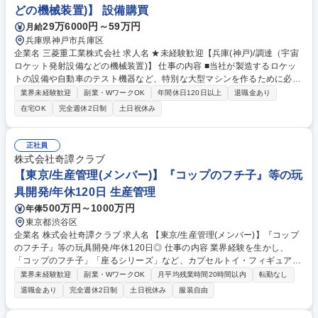
どの機械装置)】 設備購買
29万6000円～59万円
月給
兵庫県神戸市兵庫区
企業名 三菱重工業株式会社 求人名 ★未経験歓迎【兵庫(神戸)/調達（宇宙
ロケット発射設備などの機械装置)】 仕事の内容 ■当社が製造するロケッ
トの設備や自動車のテスト機器など、特別な大型マシンを作るために必要
な部品や材料を、世界中の会社から一番良い条件で買い渡す調達業務をお
業界未経験歓迎
副業・WワークOK
年間休日120日以上
退職金あり
任せします。 【具体的には】■国内外の新規取引先の開拓、価格折衝、契
在宅OK
完全週休2日制
土日祝休み
約締結 ■プロジェクトに必要な製品の見積照会、査定、納期管理 ★プロジ
ェクトの60%～70%を占める重要な業務です。あなたの交渉が利益に直結
します。取引先と社内関係者の間に立ち、高い調整力を発揮して難課題を
正社員
解決に導くことで、大きな達成感とキャリアアップが得られる環境です。
株式会社奇譚クラブ
市場動向へのアンテナと分析力を活かしてご活躍ください。 募集職種 ★
【東京/生産管理(メンバー)】『コップのフチ子』等の玩
未経験歓迎【兵庫(神戸)/調達（宇宙ロケット発射設備などの機械装置)】
具開発/年休120日 生産管理
500万円～1000万円
年俸
東京都渋谷区
企業名 株式会社奇譚クラブ 求人名 【東京/生産管理(メンバー)】『コップ
のフチ子』等の玩具開発/年休120日◎ 仕事の内容 業界経験を生かし、
「コップのフチ子」「座るシリーズ」など、カプセルトイ・フィギュア商
品の企画開発を手掛ける当社にて、生産管理・品質管理業務をお任せしま
業界未経験歓迎
副業・WワークOK
月平均残業時間20時間以内
転勤なし
す。中国工場との連携をしながら生産スケジュール 管理および量産時の品
退職金あり
完全週休2日制
土日祝休み
服装自由
質管理を中心にご担当いただきます。【業務詳細】■生産スケジュールの
作成および工程管理 ■中国工場との納期・仕様・品質に関する調整／交渉