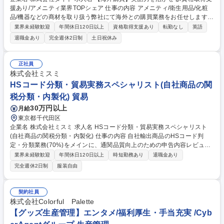
援あり/アメニティ業界TOPシェア 仕事の内容 アメニティ/衛生用品/化粧
品/機器などの商材を取り扱う弊社にて海外との購買業務をお任せします。
・発注業務/加工注文/納期追跡および前倒し調整/棚卸 ・商品開発/仕入先開
業界未経験歓迎
年間休日120日以上
資格取得支援あり
転勤なし
英語
拓ならびに仕入値上げ対応/原価削減 ・利益計算/検査、申請関連/品質関連/
退職金あり
完全週休2日制
土日祝休み
検品 募集職種 【海外購買】英語力を活かせる/資格取得支援あり/アメニテ
ィ業界TOPシェア
正社員
株式会社ミスミ
HSコード分類・貿易実務スペシャリスト(自社商品の関
税分類・内製化) 貿易
30万円以上
月給
東京都千代田区
企業名 株式会社ミスミ 求人名 HSコード分類・貿易実務スペシャリスト
(自社商品の関税分類・内製化) 仕事の内容 自社輸出商品のHSコード判
定・分類業務(70%)をメインに、通関品質向上のための申告内容レビュー
(10%)、判定ガイドラインの整備(10%)、判定ノウハウの蓄積と標準化(1
業界未経験歓迎
年間休日120日以上
時短勤務あり
退職金あり
0%)をお任せします。 (1)輸出商品のHSコード判定・分類(70%):適切な関
完全週休2日制
服装自由
税分類の実行 (2)通関品質向上の申告内容レビュー(10%):申告ミスやリス
クの未然防止 (3)ガイドライン整備(10%):持続可能な運用体制の構築 (4)判
定ノウハウの標準化(10%):将来のAI判定支援の基盤作り ★通関業者では経
契約社員
験できない「荷主側」での本質的な分類判断に携われます。 募集職種 HS
株式会社Colorful Palette
コード分類・貿易実務スペシャリスト(自社商品の関税分類・内製化)
【グッズ生産管理】エンタメ/福利厚生・手当充実 /Cyb