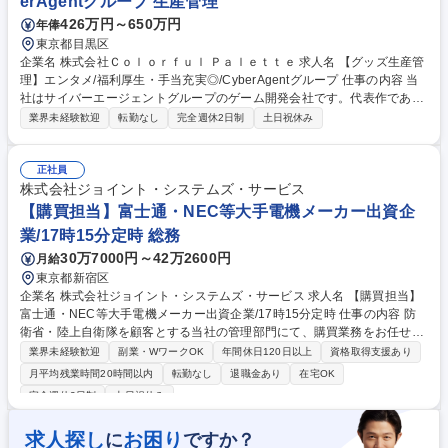
erAgentグループ 生産管理
426万円～650万円
年俸
東京都目黒区
企業名 株式会社Ｃｏｌｏｒｆｕｌ Ｐａｌｅｔｔｅ 求人名 【グッズ生産管
理】エンタメ/福利厚生・手当充実◎/CyberAgentグループ 仕事の内容 当
社はサイバーエージェントグループのゲーム開発会社です。代表作である
『プロジェクトセカイ カラフルステージ！ feat. 初音ミク』の開発・運営
業界未経験歓迎
転勤なし
完全週休2日制
土日祝休み
をしています。そんな当社にて《グッズ生産管理》を募集します！ キャラ
クターグッズの製造・納品まで、見積調整や価格・納期交渉、工場選定を
含め一貫して携わっていただきます。 【具体的には】■グッズの見積も
正社員
り・入稿・納品までの一連の業務 ■サプライヤーハンドリングやコスト・
株式会社ジョイント・システムズ・サービス
納期の交渉 ■発注書・請求書の対応や商品企画・製造ライン調整 募集職種
【購買担当】富士通・NEC等大手電機メーカー出資企
【グッズ生産管理】エンタメ/福利厚生・手当充実◎/CyberAgentグループ
業/17時15分定時 総務
30万7000円～42万2600円
月給
東京都新宿区
企業名 株式会社ジョイント・システムズ・サービス 求人名 【購買担当】
富士通・NEC等大手電機メーカー出資企業/17時15分定時 仕事の内容 防
衛省・陸上自衛隊を顧客とする当社の管理部門にて、購買業務をお任せい
たします。メイン業務は購買業務となりますが、総務・庶務の業務も一部
業界未経験歓迎
副業・WワークOK
年間休日120日以上
資格取得支援あり
お任せいたします。 ■物・購買業務（内容確認、買付、交渉、調整、購入
月平均残業時間20時間以内
転勤なし
退職金あり
在宅OK
依頼～支払迄） ■人・購買業務（派遣者・請負者受入にあたっての見積依
完全週休2日制
土日祝休み
頼～支払迄） ※購買業務についてはその他備考欄を参照ください。 ■その
他 ┗総務：電話受付、イベント（創立記念行事等）運営 ┗庶務：お弁当
求人探し
お困り
に
ですか？
発注、郵便、新聞受取 募集職種 【購買担当】富士通・NEC等大手電機メ