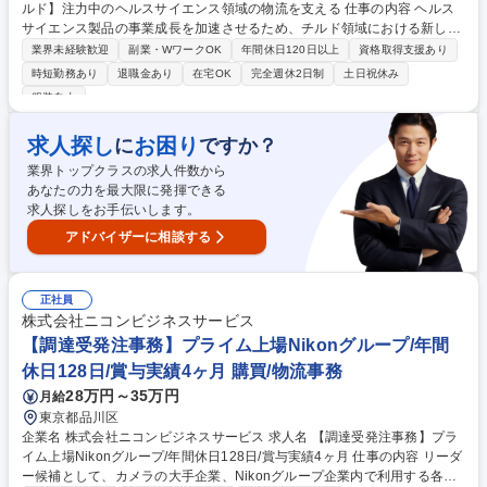
ルド】注力中のヘルスサイエンス領域の物流を支える 仕事の内容 ヘルス
サイエンス製品の事業成長を加速させるため、チルド領域における新しい
流通モデルの構築が課題となっており、スペシャリストとして、戦略立案
業界未経験歓迎
副業・WワークOK
年間休日120日以上
資格取得支援あり
から実行まで多岐にわたる業務をお任せできる方を募集します。 【詳細】
時短勤務あり
退職金あり
在宅OK
完全週休2日制
土日祝休み
■事業戦略を踏まえた物流戦略の策定と実行 ■最適な生産需給・物流ネッ
服装自由
トワーク構想策定 ■キリングループ内の各部門とのSCM戦略施策の策定、
及び連携 ■キリングループ外企業との物流協業の企画、実行 【キャリアパ
求人探し
お困り
に
ですか？
ス】将来的には、物流現場の深い知見と戦略的思考を兼ね備えた人材とし
て、他事業部門のマネジメント層へのキャリアアップも視野に入ります。
業界トップクラスの求人件数から
募集職種 【物流戦略企画～実行/チルド】注力中のヘルスサイエンス領域
あなたの力を最大限に発揮できる
の物流を支える
求人探しをお手伝いします。
アドバイザーに相談する
正社員
株式会社ニコンビジネスサービス
【調達受発注事務】プライム上場Nikonグループ/年間
休日128日/賞与実績4ヶ月 購買/物流事務
28万円～35万円
月給
東京都品川区
企業名 株式会社ニコンビジネスサービス 求人名 【調達受発注事務】プラ
イム上場Nikonグループ/年間休日128日/賞与実績4ヶ月 仕事の内容 リーダ
ー候補として、カメラの大手企業、Nikonグループ企業内で利用する各種