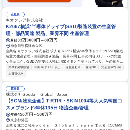
正社員
キオクシア株式会社
K2667横浜*半導体ドライブ(SSD)製造装置の生産管
理・部品調達 製品、業界不問 生産管理
33万3000円～80万円
月給
神奈川県横浜市栄区
企業名 キオクシア株式会社 求人名 K2667横浜*半導体ドライブ(SSD)製造
装置の生産管理・部品調達★製品、業界不問 仕事の内容 AIサーバの急激
な普及に伴いSSDの需要は大幅に増加すると予測されており、その量産を
支える生産性の高い製造装置をタイムリーに調達・製造するため当社で生
業界未経験歓迎
年間休日120日以上
退職金あり
在宅OK
完全週休2日制
産管理・部品調達計画を担当するスタッフを募集します。 ■装置要求部門
土日祝休み
との連携や部品のリードタイムの情報を集約して部品調達計画立案 ■各種
原材料、部品、サービス等の調達コスト最適化に向けた交渉、見積書の取
得、契約書締結等の一連の実務 ■部品サプライヤーや組立委託先と連携し
正社員
納期管理・品質管理体制の構築・運用 ■納期遅延、不具合発生時の対応、
株式会社Goodai Global Japan
改善要求、リスク抽出・未然防止策の実施 ■サプライチェーンの安定運用
【SCM/物流企画】TIRTIR・SKIN1004等大人気韓国コ
に向けた在庫状況の把握や各部門との連携業務 募集職種 K2667横浜*半導
スメブランド/年休135日 物流企画/管理
体ドライブ(SSD)製造装置の生産管理・部品調達★製品、業界不問
450万円～500万円
年俸
東京都港区
企業名 株式会社Ｇｏｏｄａｉ Ｇｌｏｂａｌ Ｊａｐａｎ 求人名 【SCM/物