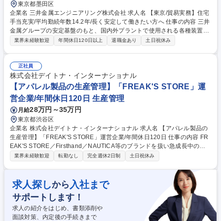
東京都墨田区
企業名 三井金属エンジニアリング株式会社 求人名 【東京/貿易実務】住宅
手当充実/平均勤続年数14.2年/長く安定して働きたい方へ 仕事の内容 三井
金属グループの安定基盤のもと、国内外プラントで使用される各種装置予
備品（補修部品）の輸入・輸出サプライ業務を担当。見積依頼から発注、
業界未経験歓迎
年間休日120日以上
退職金あり
土日祝休み
検品、書類作成（Invoice等）、納品・請求まで一括で担います。 (1)顧客
からの見積依頼対応・メーカー・調達部への見積依頼 (2)見積書作成およ
び提示・受注後の発注業務 (3)受領貨物の現物検品対応・請求書発行 (4)貿
正社員
易書類（Invoice、Packing List等）作成 (5)納期・発送スケジュールの顧
株式会社デイトナ・インターナショナル
客連絡および調整 ※通関業務は乙仲（専門業者）へ委託するため実務経験
【アパレル製品の生産管理】「FREAK'S STORE」運
は不要です。 募集職種 【東京/貿易実務】住宅手当充実/平均勤続年数14.2
営企業/年間休日120日 生産管理
年/長く安定して働きたい方へ
28万円～35万円
月給
東京都渋谷区
企業名 株式会社デイトナ・インターナショナル 求人名 【アパレル製品の
生産管理】「FREAK'S STORE」運営企業/年間休日120日 仕事の内容 FR
EAK'S STORE／Firsthand／NAUTICA等のブランドを扱い急成長中の当
社において、更なる事業強化のため、FREAK'S STOREを中心としたブラ
業界未経験歓迎
転勤なし
完全週休2日制
土日祝休み
ンドの素材開発・生産管理業務を担っていただきます。 【業務内容詳細】
■アパレルにおける生産管理業務全般 ■生地・副資材の素材選定、試験、
スケジュール設計 ■工場への仕様書展開、コスト・納期交渉、品質管理 ■
求人探し
入社まで
から
サンプル依頼～本生産～納品までの進捗管理 ■商品企画・MDとの連携、
サポートします！
改善提案 ⇒将来的には素材/生地開発にも携わっていただく予定です。 募
集職種 【アパレル製品の生産管理】「FREAK'S STORE」運営企業/年間
求人の紹介をはじめ、書類添削や
休日120日
面談対策、内定後の手続きまで