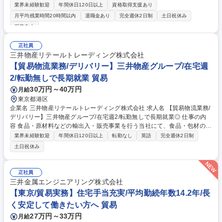
商材の受発注業務全般をお任せいたします。【具体的な業務内容】■依頼
業界未経験歓迎
年間休日120日以上
資格取得支援あり
を受ける・見積書作成 ■発注・納品・請求 ■代金回収 など ◎発注受注に関
月平均残業時間20時間以内
退職金あり
完全週休2日制
土日祝休み
する一連の業務をお任せします。一連の流れを1人で担当するため、調達
服装自由
のプロになれますよ！基本的にデスクワークですが検品、梱包、発送作業
など軽作業もあり、メリハリをつけて働くことができます。◎ゆくゆくは
正社員
リーダー候補として以下業務もお任せ予定。 ■チームメンバーの業務支援
三井物産リテールトレーディング株式会社
■新人育成・指導などマネジメント業務 ■予算計画・管理 募集職種 【調達
【貿易物流業務/デリバリー】三井物産グループ/在宅週
受発注事務】プライム上場Nikonグループ/年間休日128日/賞与実績4ヶ月
2/転勤無しで長期就業 貿易
30万円～40万円
月給
東京都港区
企業名 三井物産リテールトレーディング株式会社 求人名 【貿易物流業務/
デリバリー】三井物産グループ/在宅週2/転勤無しで長期就業◎ 仕事の内
容 食品・原材料などの輸出入・販売事業を行う当社にて、食品・包材の国
際輸送・物流・需給管理業務を担当いただきます。三井物産グループの基
業界未経験歓迎
年間休日120日以上
転勤なし
英語
完全週休2日制
盤で長期的にキャリア形成をすることが可能なポジションとなります◎
土日祝休み
【業務内容】 ■貿易物流管理、各種トラブル対応、物流改善提案 ■輸出入
貨物の入出庫在庫管理、配送手配管理 ■港湾・倉庫への現地立会い等 【商
材】 冷凍野菜、冷凍総菜、香辛料、缶詰等、加工食品全般 募集職種 【貿
正社員
易物流業務/デリバリー】三井物産グループ/在宅週2/転勤無しで長期就業
三井金属エンジニアリング株式会社
◎
【東京/貿易実務】住宅手当充実/平均勤続年数14.2年/長
く安定して働きたい方へ 貿易
27万円～33万円
月給