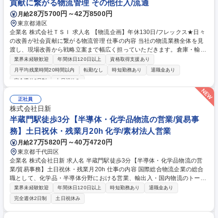
貢献に繋がる物流管理 その他仕入/流通
28万5700円～42万8500円
月給
東京都港区
企業名 株式会社ＴＳＩ 求人名 【物流企画】年休130日/フレックス★日々
の改善が社会貢献に繋がる物流管理 仕事の内容 当社の物流業務全体を見
渡し、現場改善から戦略立案まで幅広く担っていただきます。倉庫・輸配
送・在庫管理の最適化を進めるため、データ分析で課題を見つけ出し、改
業界未経験歓迎
年間休日120日以上
資格取得支援あり
善策を実行に移すことがミッションです。 ・アパレル事業会社の物流管理
月平均残業時間20時間以内
転勤なし
時短勤務あり
退職金あり
全般 ・在庫管理、入出庫・輸配送業務の分析及び改善 ・データ分析に基
完全週休2日制
土日祝休み
づく課題抽出、改善策の提案実行 ・協力会社との折衝・調整、効率化推進
・物流システムの構築/改善/設計/導入 ・海外物流（保税園区を活用した物
正社員
流荷役）管理 募集職種 【物流企画】年休130日/フレックス★日々の改善
株式会社日新
が社会貢献に繋がる物流管理
半蔵門駅徒歩3分【半導体・化学品物流の営業/貿易事
務】土日祝休・残業月20h 化学/素材法人営業
27万5820円～40万4720円
月給
東京都千代田区
企業名 株式会社日新 求人名 半蔵門駅徒歩3分【半導体・化学品物流の営
業/貿易事務】土日祝休・残業月20h 仕事の内容 国際総合物流企業の総合
職として、化学品・半導体分野における営業、輸出入・国内物流のトータ
ルコーディネート、収支管理等の業務をお任せします。未経験からでも活
業界未経験歓迎
年間休日120日以上
時短勤務あり
退職金あり
躍できる環境です。 ■営業活動：主に既存顧客の定期フォロー、課題ヒヤ
完全週休2日制
土日祝休み
リング、配送ルートや倉庫活用の提案等 ■国際・国内物流手配・ディレク
ション：国際輸送の手配、倉庫保管やトラックの手配等 ■収支管理：シス