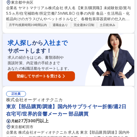
東京都中央区
企業名 ヤマトマテリアル株式会社 求人名 【東京/購買職】未経験歓迎/賞与
5.5ヵ月/住宅補助有/所定労働7.5h/WLB◎ 仕事の内容 食品・生活用品・化
粧品向けのガラスびんやペットボトルなど、各種包装容器資材の仕入れや
取引先対応を担う購買職です。OJTにて先輩社員が丁寧に育成するため未
月平均残業時間20時間以内
退職金あり
完全週休2日制
土日祝休み
経験からでも安心して業務を行うことができます。 【業務内容】 当社取
扱い商材（食品・生活用品・化粧品業界等に提供するガラス壜・ペットボ
トル・フィルム等各種包装容器資材）の仕入及び取引先折衝をご担当いた
求人探し
入社まで
から
だきます。※取引先は国内メーカーのため英語スキル不問です。 【出張頻
サポートします！
度】月1回ほど大阪支店への出張がございます。 募集職種 【東京/購買
職】未経験歓迎/賞与5.5ヵ月/住宅補助有/所定労働7.5h/WLB◎
求人の紹介をはじめ、書類添削や
面談対策、内定後の手続きまで
あなたの転職活動をサポートします。
登録してサポートを受ける
正社員
株式会社オーディオテクニカ
東京【部品購買/調達】国内外サプライヤー折衝/週2日
在宅可/世界的音響メーカー 部品購買
27万300円以上
月給
東京都町田市
企業名 株式会社オーディオテクニカ 求人名 東京【部品購買/調達】国内外