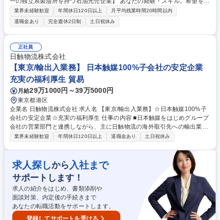
一の独立系製油所を持つ石油元売企業】 あなたの経験・スキル。希望を最
大限考慮し、以下いずれかの業務をご担当いただきます！未経験者もしっ
業界未経験歓迎
年間休日120日以上
月平均残業時間20時間以内
かりサポートしますのでご安心ください。 ■需供・物流・需給調整/石油製
退職金あり
完全週休2日制
土日祝休み
品・機材の調達/受発注および入出荷管理 ■石油製品営業・既存顧客対応/
ガソリンスタンドへのサポート業務/新規開拓など■原油調達・原油製品原
料などの海外からの調達/タンカーの手配/運行管理■石油化学製品(ベンゼ
正社員
ン、キシレンなど)営業・大手商社や消費者えの営業■管理部門・総務・人
日触物流株式会社
事・経理・財務・法務 変更の範囲: 会社の指定する範囲 募集職種 【総合
【東京/輸出入業務】 日本触媒100%子会社の安定企業
職】物流管理・営業・企画・管理部門など/石油元売会社/転勤あり
充実の福利厚生 貿易
29万1000円～39万5000円
月給
東京都港区
企業名 日触物流株式会社 求人名 【東京/輸出入業務】☆日本触媒100%子
会社の安定企業☆充実の福利厚生 仕事の内容 ■日本触媒をはじめグループ
会社の営業部門と連携しながら、主に日触物流の海外取引先への輸出業務
及び一部輸入業務を中心に、受注・出荷・輸送手配業務を即戦力として行
業界未経験歓迎
年間休日120日以上
退職金あり
土日祝休み
っていただきます。 ≪業務詳細≫初めは受発注・出荷対応（メールや電話
での委託先物流会社、荷主との連絡含む）、船積書類の作成・チェック、
請求・支払処理、その他部内庶務を行って頂き、慣れてきたら、新規輸送
求人探し
入社まで
から
ルート、スキーム組立て、物流費の交渉・試算なども行っていただきます
サポートします！
（委託先物流会社との交信含む）出荷調整時には日本触媒の製造所側の担
当者とも電話やメールで調整を行っていただきます。 ※変更の範囲:当社
求人の紹介をはじめ、書類添削や
業務全般 募集職種 【東京/輸出入業務】☆日本触媒100%子会社の安定企
面談対策、内定後の手続きまで
業☆充実の福利厚生
あなたの転職活動をサポートします。
登録してサポートを受ける