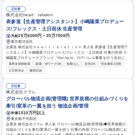
ャラクターグッズの製造・納品まで、見積調整や価格・納期交渉、工場選
定を含め一貫して携わっていただきます。 【具体的には】■グッズの見積
正社員
もり・入稿・納品までの一連の業務 ■サプライヤーハンドリングやコス
株式会社heart relation
ト・納期の交渉 ■発注書・請求書の対応や商品企画・製造ライン調整 募集
表参道【生産管理アシスタント】小嶋陽菜プロデュー
職種 ★未経験歓迎【グッズ生産管理】福利厚生・手当充実◎/CyberAgent
ス/フレックス・土日祝休 生産管理
グループ
28万6000円～35万7000円
月給
東京都渋谷区
企業名 株式会社ｈｅａｒｔ ｒｅｌａｔｉｏｎ 求人名 表参道【生産管理ア
シスタント】小嶋陽菜プロデュース/フレックス・土日祝休 仕事の内容 小
嶋陽菜プロデュースブランド「Her lip to」のアパレル事業を行う当社に
て、生産管理チームのサポートをお任せします。受発注や在庫管理などを
業界未経験歓迎
副業・WワークOK
転勤なし
在宅OK
完全週休2日制
通じ、ブランドのものづくりを支えるポジションの募集です ■Excelでの
土日祝休み
服装自由
書類作成（発注書等）■荷物の発送・追跡・開梱■サンプルスケジュール管
理■撮影用サンプル管理■各種サンプルのチェック・管理・発送手配■その
他庶務（荷受け等）やサポート業務全般。急成長中のブランドであり、主
正社員
体性やスピード感が求められる環境です。チームで協力し、ブランドの理
株式会社クラレ
想のモノづくりに寄り添いながら、幅広い経験を積むことができます。 募
グローバル物流企画(管理職) 世界規模の仕組みづくりを
集職種 表参道【生産管理アシスタント】小嶋陽菜プロデュース/フレック
牽引/変革の一翼を担う 物流企画/管理
ス・土日祝休
1010万円以上
年俸
東京都千代田区
企業名 株式会社クラレ 求人名 グローバル物流企画(管理職)◆世界規模の
仕組みづくりを牽引/変革の一翼を担う 仕事の内容 グローバル物流部にお