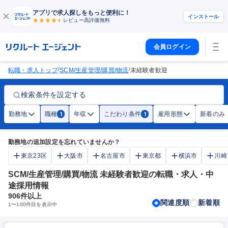
アプリで求人探しをもっと便利に！
インストール
レビュー高評価
無料
会員ログイン
/
/
転職・求人トップ
SCM/生産管理/購買/物流
未経験者歓迎
検索条件を設定する
勤務地
職種
年収
こだわり条件
雇用形態
新着のみ
1
1
勤務地の追加設定を忘れていませんか？
東京23区
大阪市
名古屋市
東京都
横浜市
川崎
SCM/生産管理/購買/物流 未経験者歓迎の転職・求人・中
途採用情報
906
件以上
関連度順
新着順
1
〜
100
件目を表示中