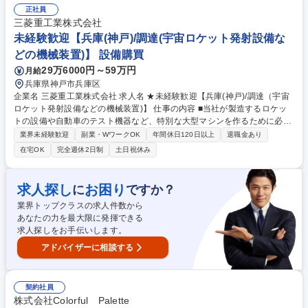
■受発注に伴う工場との各種調整・確認業務 ■量産時の品質管理・改善対
正社員
応 ※毎月10商品以上を継続的にリリースしており、複数商品を並行して
三菱重工業株式会社
進行いただきます。 ※出荷日確定後の工場とのやり取りや各種調整業務
未経験歓迎【兵庫(神戸)/調達(宇宙ロケット発射設備な
は、営業アシスタントへ引き継ぎとなります。 募集職種 【東京/生産管理
どの機械装置)】 設備購買
(メンバー)】『コップのフチ子』等の玩具開発/年休120日◎
29万6000円～59万円
月給
兵庫県神戸市兵庫区
企業名 三菱重工業株式会社 求人名 ★未経験歓迎【兵庫(神戸)/調達（宇宙
ロケット発射設備などの機械装置)】 仕事の内容 ■当社が製造するロケッ
トの設備や自動車のテスト機器など、特別な大型マシンを作るために必要
な部品や材料を、世界中の会社から一番良い条件で買い渡す調達業務をお
業界未経験歓迎
副業・WワークOK
年間休日120日以上
退職金あり
任せします。 【具体的には】■国内外の新規取引先の開拓、価格折衝、契
在宅OK
完全週休2日制
土日祝休み
約締結 ■プロジェクトに必要な製品の見積照会、査定、納期管理 ★プロジ
ェクトの60%～70%を占める重要な業務です。あなたの交渉が利益に直結
します。取引先と社内関係者の間に立ち、高い調整力を発揮して難課題を
求人探し
お困り
に
ですか？
解決に導くことで、大きな達成感とキャリアアップが得られる環境です。
業界トップクラスの求人件数から
市場動向へのアンテナと分析力を活かしてご活躍ください。 募集職種 ★
あなたの力を最大限に発揮できる
未経験歓迎【兵庫(神戸)/調達（宇宙ロケット発射設備などの機械装置)】
求人探しをお手伝いします。
アドバイザーに相談する
契約社員
株式会社Colorful Palette