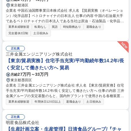
東京都港区
企業名 中国石油国際事業日本株式会社 求人名 【貿易実務（オペレーショ
ン）/化学品部】ペトロチャイナの日本法人 仕事の内容 中国の石油最大手
であるペトロチャイナの日本法人である当社は原油・石油製品・化学品・
LNG等の国際貿易を行っており、そんな当社の化学品部にて、オペレーシ
業界未経験歓迎
転勤なし
英語
時短勤務あり
退職金あり
ョン（貿易）に関連する業務をお任せいたします。 ≪業務詳細≫■日韓の
完全週休2日制
土日祝休み
取引先との化学品の販売および調達、新規ビジネス開発にまつわるオペレ
ーション（貿易）業務。 ≪補足情報≫日本支社は日本と韓国をテリトリー
としています。中国本社、シンガポール支社、中国国内支社等と連携して
正社員
販売、調達を展開しています。 募集職種 【貿易実務（オペレーション）/
三井金属エンジニアリング株式会社
化学品部】ペトロチャイナの日本法人
【東京/貿易実務】住宅手当充実/平均勤続年数14.2年/長
く安定して働きたい方へ 貿易
27万円～33万円
月給
東京都墨田区
企業名 三井金属エンジニアリング株式会社 求人名 【東京/貿易実務】住宅
手当充実/平均勤続年数14.2年/長く安定して働きたい方へ 仕事の内容 三井
金属グループの安定基盤のもと、国内外プラントで使用される各種装置予
備品（補修部品）の輸入・輸出サプライ業務を担当。見積依頼から発注、
業界未経験歓迎
年間休日120日以上
退職金あり
土日祝休み
検品、書類作成（Invoice等）、納品・請求まで一括で担います。 (1)顧客
からの見積依頼対応・メーカー・調達部への見積依頼 (2)見積書作成およ
び提示・受注後の発注業務 (3)受領貨物の現物検品対応・請求書発行 (4)貿
正社員
易書類（Invoice、Packing List等）作成 (5)納期・発送スケジュールの顧
明星食品株式会社
客連絡および調整 ※通関業務は乙仲（専門業者）へ委託するため実務経験
【生産計画立案・生産管理】日清食品グループ/『チャ