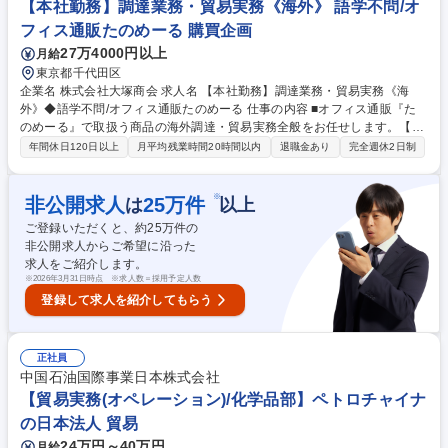
を通し商材の理解を進めながら中国へ出張がございます。※出向先は日系
【本社勤務】調達業務・貿易実務《海外》 語学不問/オ
工場のため中国語スキルは不問です。 募集職種 【キャラクターグッズ生
フィス通販たのめーる 購買企画
産管理業務】バンダイナムコG/入社一年後に中国出向予定
27万4000円以上
月給
東京都千代田区
企業名 株式会社大塚商会 求人名 【本社勤務】調達業務・貿易実務《海
外》◆語学不問/オフィス通販たのめーる 仕事の内容 ■オフィス通販『た
のめーる』で取扱う商品の海外調達・貿易実務全般をお任せします。【具
体的には】■海外製造工場（中国等）での工場視察・監査の実施、商品の
年間休日120日以上
月平均残業時間20時間以内
退職金あり
完全週休2日制
仕様/品質/価格/納期交渉、発注から納品、在庫管理 ■海外物流拠点の運
用・最適化:海外拠点(上海等)を活用した物流集約・在庫管理。リードタイ
ムに合わせたコンテナ単位での出庫、積込み指示や納品調整などの物流改
※
非公開求人
25
万件
は
以上
善 ■海外出張・現地折衝:年数回の海外出張(展示会視察や現地工場訪問)に
ご登録いただくと、約
25
万件の
よる最新トレンドの把握と海外子会社、現地パートナー企業との連携強化
非公開求人からご希望に沿った
■教育指導:海外調達や物流運用関連業務の海外子会社への教育・指導、商
求人をご紹介します。
品企画(MD)サポート、商材企画・選定・調達 募集職種 【本社勤務】調達
※
2026年3月31日時点 ※求人数＝採用予定人数
業務・貿易実務《海外》◆語学不問/オフィス通販たのめーる
登録して求人を紹介してもらう
正社員
中国石油国際事業日本株式会社
【貿易実務(オペレーション)/化学品部】ペトロチャイナ
の日本法人 貿易
24万円～40万円
月給