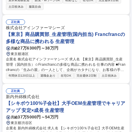
業界未経験歓迎
副業・WワークOK
転勤なし
在宅OK
完全週休2日制
します。ブランドの世界観や価値観を大切にしながら、 商品づくりの中核
土日祝休み
服装自由
を担っていただく重要な役割です。 【業務詳細】 ■品質、コストの管理 ■
企画から納品までのスケジュール管理 ■各部署、メーカーとの調整および
交渉 ■素材や資材の提案、手配 ■サンプル及び製品の検品 ■生産背景の選
正社員
定および新規開拓業務 など 募集職種 東京【生産管理】Her lip toの世界観
株式会社アインファーマシーズ
を支える/土日祝休/フレックスタイム制
【東京】商品購買部_生産管理(国内担当) Francfrancの
多様な商品に携われる 生産管理
27万6300円～38万円
月給
東京都港区
企業名 株式会社アインファーマシーズ 求人名 【東京】商品購買部_生産
管理（国内担当）☆Francfrancの多様な商品に携われる 仕事の内容 ■Fran
cfrancの「生みの親」の一人として、企画がカタチになり、お客様の手元
に届くまでの全てのプロセスをコントロールしていただきます。 ・商品生
年間休日120日以上
退職金あり
在宅OK
完全週休2日制
土日祝休み
産における「コスト」「納期」「品質」のトータル管理 ・国内パートナー
（サプライヤー様やメーカー様）との関係構築（交渉・契約） ・MD（マ
ーチャンダイザー）計画チームと連携し、最適な在庫調整 募集職種 【東
正社員
京】商品購買部_生産管理（国内担当）☆Francfrancの多様な商品に携わ
新内外綿株式会社
れる
【シキボウ100%子会社】大手OEM生産管理でキャリア
アップ 安定×成長 生産管理
37万5000円～54万円
月給
東京都渋谷区
企業名 新内外綿株式会社 求人名 【シキボウ100％子会社】大手OEM生産