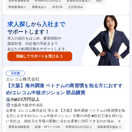
に鉄鋼製品の生産に必要な資材品や生産設備の機械、制御装置、工事の購
業界未経験歓迎
年間休日120日以上
資格取得支援あり
英語
買業務をお任せいたします。 ■購買を行う際の取引先に対する窓口とな
時短勤務あり
退職金あり
在宅OK
土日祝休み
り、主に契約に関わる業務（見積照会先の選定、見積照会、折衝、契約）
を行い、生産活動に必要となる資機材や工事の調達を実施いただきます。
※当社の一般的な購買フローについては以下をご覧ください。 https://ww
求人探し
入社まで
から
w.jfe-steel.co.jp/company/purchase_policy/flow.html 募集職種 【東京】資
サポートします！
材購買 ★ポジティブアクション求人(女性歓迎)
求人の紹介をはじめ、書類添削や
面談対策、内定後の手続きまで
あなたの転職活動をサポートします。
登録してサポートを受ける
正社員
エレコム株式会社
【大阪】海外調達 ベトナムの商習慣を知る方におすす
め/エレコム中核ポジション 部品購買
23万円以上
月給
大阪府大阪市中央区
企業名 エレコム株式会社 求人名 【大阪】海外調達 ベトナムの商習慣を知
る方におすすめ/エレコム中核ポジション 仕事の内容 ■自社工場を持たな
い当社は、供給元を市場の変動に合わせ柔軟に対応できるのが強み。その
柔軟な調達戦略において重要度が飛躍的に増しているのがベトナムであ
業界未経験歓迎
副業・WワークOK
年間休日120日以上
資格取得支援あり
り、ここのパイプラインの強化を図っています。 ■将来的にベトナムに事