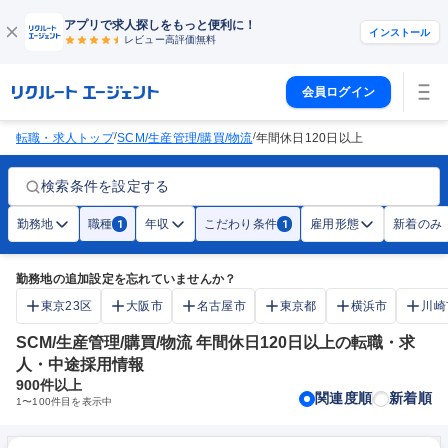
アプリで求人探しをもっと便利に！
インストール
レビュー高評価
無料
会員ログイン
/
/
転職・求人トップ
SCM/生産管理/購買/物流
年間休日120日以上
検索条件を設定する
勤務地
職種
年収
こだわり条件
雇用形態
新着のみ
1
1
勤務地の追加設定を忘れていませんか？
東京23区
大阪市
名古屋市
東京都
横浜市
川崎
SCM/生産管理/購買/物流 年間休日120日以上の転職・求
人・中途採用情報
900
件以上
関連度順
新着順
1
〜
100
件目を表示中