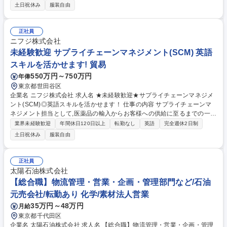
ドの発注・需給管理を担います。 ■ブランド・サプライヤーとの発注・生
土日祝休み
服装自由
産スケジュール調整■営業・マーケティング等、社内関連部署との業務調
整■販売データ・在庫分析に基づく適正在庫の運用■ECモール（Amazo
n・楽天等）の施策に伴う数量対応■倉庫の入出庫および在庫正確性の管理
正社員
■SKUマスターおよび商品情報の管理■月次発注計画および在庫レポートの
ニフジ株式会社
作成■サプライチェーンにおける課題対応および改善策の策定 等 募集職種
未経験歓迎 サプライチェーンマネジメント(SCM) 英語
【SCM/需要予測・在庫管理】TIRTIR等大人気韓国コスメブランド/年休13
スキルを活かせます! 貿易
5日
550万円～750万円
年俸
東京都世田谷区
企業名 ニフジ株式会社 求人名 ★未経験歓迎★サプライチェーンマネジメ
ント(SCM)◎英語スキルを活かせます！ 仕事の内容 サプライチェーンマ
ネジメント担当として,医薬品の輸入からお客様への供給に至るまでの一連
の業務におけるオペレーションの業務改善・効率化を推進いただく方を募
業界未経験歓迎
年間休日120日以上
転勤なし
英語
完全週休2日制
集します！ 【主業務】■顧客対応(受発注/見積依頼/注文/請求書/入金の確
土日祝休み
服装自由
認) ■輸入手続き/仕入先とのコミュニケーション ■委託している物流会社と
のコミュニケーション(スケジュール確認等) ※顧客/仕入れ先/物流会社と
のやり取りはメールが基本です。 【スポット業務】新しい薬剤に関する問
正社員
い合わせ対応/商材調査 等 ※将来的には仕入れ価格の交渉等もお任せする
太陽石油株式会社
予定です。 募集職種 ★未経験歓迎★サプライチェーンマネジメント(SC
【総合職】物流管理・営業・企画・管理部門など/石油
M)◎英語スキルを活かせます！
元売会社/転勤あり 化学/素材法人営業
35万円～48万円
月給
東京都千代田区
企業名 太陽石油株式会社 求人名 【総合職】物流管理・営業・企画・管理