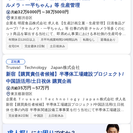
は不要です。 募集職種 【東京/貿易実務】住宅手当充実/平均勤続年数14.2
ルメラ・一平ちゃん』等 生産管理
年/長く安定して働きたい方へ
32万6000円～38万5000円
月給
東京都渋谷区
企業名 明星食品株式会社 求人名 【生産計画立案・生産管理】日清食品グ
ループ/『チャルメラ・一平ちゃん』等 仕事の内容 チャルメラ等多くのヒ
ット商品を輩出する当社にて、即席めん事業における本社側の生産司令塔
として、生産管理領域の業務推進をお任せ。全国の食卓へ安心を届けるた
年間休日120日以上
月平均残業時間20時間以内
転勤なし
退職金あり
めに生産の最適化を支える核となる役割です。 【詳細】 ■生産計画の立案
在宅OK
完全週休2日制
土日祝休み
業務 ■生産工場管理業務 ■生産工場（東日本明星・神戸工場・ユニ・スタ
ー等）との連絡・連携業務 ■基幹システム（SAP等）のマスター管理業務
募集職種 【生産計画立案・生産管理】日清食品グループ/『チャルメラ・
正社員
一平ちゃん』等
Trusval Technology Japan株式会社
新宿【購買責任者候補】半導体工場建設プロジェクト/
中国語活用/土日祝休 購買企画
35万円～57万円
月給
東京都新宿区
企業名 Ｔｒｕｓｖａｌ Ｔｅｃｈｎｏｌｏｇｙ Ｊａｐａｎ株式会社 求人名
新宿【購買責任者候補】半導体工場建設プロジェクト/中国語活用/土日祝
休 仕事の内容 半導体関連設備工事事業を行う当社にて半導体工場建設等
の購買・調達をお任せします。 設備機器や資材調達、価格交渉から原価管
完全週休2日制
中国語
土日祝休み
理まで幅広く担当し、将来は購買部門の中核として活躍していただきま
す。 ■半導体工場建設や設備工事における機器・資材の調達、価格交渉 ■
発注書の作成、納期・品質管理、既存取引先との関係構築 ■新規サプライ
に
ですか？