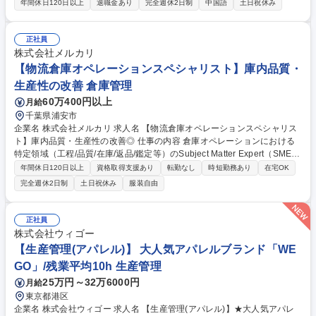
買関連業務全般をご担当いただきます。未経験の方も安心の環境で、徐々
年間休日120日以上
退職金あり
完全週休2日制
中国語
土日祝休み
に業務の幅を広げながらスキルを磨けるお仕事です。 購買業務の担当とし
て以下の業務を中心にお任せします。 ■生産計画の策定 ■中国工場との生
産調整（生産、原価、納期） ■輸出入事務処理全般 ■製品や資材の在庫管
正社員
理 ■納期や品質に関するトラブル発生時の対応と改善提案 中国語を用いた
株式会社メルカリ
コミュニケーションがメインとなります。 最初は先輩社員が丁寧に指導
【物流倉庫オペレーションスペシャリスト】庫内品質・
し、徐々に業務をお任せしていくので未経験の方も安心してスタートでき
生産性の改善 倉庫管理
ます。 募集職種 【東京/老舗メーカーの購買業務担当者】◆Fittyマスク◆
60万400円以上
月給
中国語必須◆未経験OK！
千葉県浦安市
企業名 株式会社メルカリ 求人名 【物流倉庫オペレーションスペシャリス
ト】庫内品質・生産性の改善◎ 仕事の内容 倉庫オペレーションにおける
特定領域（工程/品質/在庫/返品/鑑定等）のSubject Matter Expert（SME）
として、現場の事実とデータに基づき、原因特定から改善施策の実装・定
年間休日120日以上
資格取得支援あり
転勤なし
時短勤務あり
在宅OK
着までを担います。 ■倉庫内オペレーションの運用・改善推進：入荷・保
完全週休2日制
土日祝休み
服装自由
管・出荷・返品・検品/鑑定等の庫内プロセスにおける、安定稼働の維持と
ボトルネック解消 ■3PLとの協働による改善の実装・定着：3PL現場責任
者/リーダーと連携し、品質・納期・生産性の課題を特定→対策→定着まで
正社員
推進■インシデント対応・再発防止■標準化(SOP/教育/監査)を“使われる
株式会社ウィゴー
形”にする ■WMS等のシステム活用と現場運用の接続など 募集職種 【物流
【生産管理(アパレル)】 大人気アパレルブランド「WE
倉庫オペレーションスペシャリスト】庫内品質・生産性の改善◎
GO」/残業平均10h 生産管理
25万円～32万6000円
月給
東京都港区
企業名 株式会社ウィゴー 求人名 【生産管理(アパレル)】★大人気アパレ