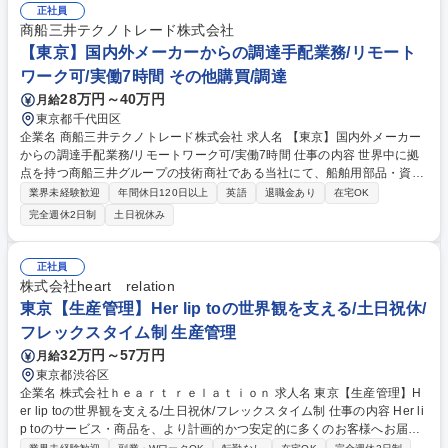
正社員
商船三井テクノトレード株式会社
【東京】国内外メーカーからの調達手配業務/リモート
ワーク可/実働7時間 その他購買/調達
28万円～40万円
月給
東京都千代田区
企業名 商船三井テクノトレード株式会社 求人名 【東京】国内外メーカー
からの調達手配業務/リモートワーク可/実働7時間 仕事の内容 世界中に拠
点を持つ商船三井グループの技術商社である当社にて、船舶用部品・資材
の調達手配業務をお任せします。 ※グループ外部の企業との取引もござい
業界未経験歓迎
年間休日120日以上
英語
退職金あり
在宅OK
ます。 お客様から機器や資材の調達依頼が来るため、内容のヒアリングを
完全週休2日制
土日祝休み
通して、国内外メーカーへの調達手配、社内システムへの入力・管理等を
お任せします。機材・資材の調達に際して、お客様の要望確認や発注先へ
の折衝が含まれるため、一定のコミュニケーション能力が求められます。
正社員
◇取引先：商船三井グループにおける船舶管理会社/船会社/造船所 等 募集
株式会社heart relation
職種 【東京】国内外メーカーからの調達手配業務/リモートワーク可/実働
東京【生産管理】Her lip toの世界観を支える/土日祝休/
7時間
フレックスタイム制 生産管理
32万円～57万円
月給
東京都渋谷区
企業名 株式会社ｈｅａｒｔ ｒｅｌａｔｉｏｎ 求人名 東京【生産管理】H
er lip toの世界観を支える/土日祝休/フレックスタイム制 仕事の内容 Her li
p toのサービス・商品を、より計画的かつ安定的に多くのお客様へお届け
する当社にて、生産管理として事業全体を横断的に推進する業務をお任せ