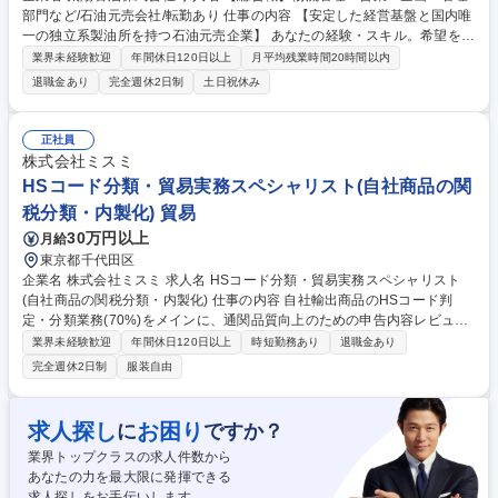
部門など/石油元売会社/転勤あり 仕事の内容 【安定した経営基盤と国内唯
一の独立系製油所を持つ石油元売企業】 あなたの経験・スキル。希望を最
大限考慮し、以下いずれかの業務をご担当いただきます！未経験者もしっ
業界未経験歓迎
年間休日120日以上
月平均残業時間20時間以内
かりサポートしますのでご安心ください。 ■需供・物流・需給調整/石油製
退職金あり
完全週休2日制
土日祝休み
品・機材の調達/受発注および入出荷管理 ■石油製品営業・既存顧客対応/
ガソリンスタンドへのサポート業務/新規開拓など■原油調達・原油製品原
料などの海外からの調達/タンカーの手配/運行管理■石油化学製品(ベンゼ
正社員
ン、キシレンなど)営業・大手商社や消費者えの営業■管理部門・総務・人
株式会社ミスミ
事・経理・財務・法務 変更の範囲: 会社の指定する範囲 募集職種 【総合
HSコード分類・貿易実務スペシャリスト(自社商品の関
職】物流管理・営業・企画・管理部門など/石油元売会社/転勤あり
税分類・内製化) 貿易
30万円以上
月給
東京都千代田区
企業名 株式会社ミスミ 求人名 HSコード分類・貿易実務スペシャリスト
(自社商品の関税分類・内製化) 仕事の内容 自社輸出商品のHSコード判
定・分類業務(70%)をメインに、通関品質向上のための申告内容レビュー
(10%)、判定ガイドラインの整備(10%)、判定ノウハウの蓄積と標準化(1
業界未経験歓迎
年間休日120日以上
時短勤務あり
退職金あり
0%)をお任せします。 (1)輸出商品のHSコード判定・分類(70%):適切な関
完全週休2日制
服装自由
税分類の実行 (2)通関品質向上の申告内容レビュー(10%):申告ミスやリス
クの未然防止 (3)ガイドライン整備(10%):持続可能な運用体制の構築 (4)判
定ノウハウの標準化(10%):将来のAI判定支援の基盤作り ★通関業者では経
求人探し
お困り
に
ですか？
験できない「荷主側」での本質的な分類判断に携われます。 募集職種 HS
業界トップクラスの求人件数から
コード分類・貿易実務スペシャリスト(自社商品の関税分類・内製化)
あなたの力を最大限に発揮できる
求人探しをお手伝いします。