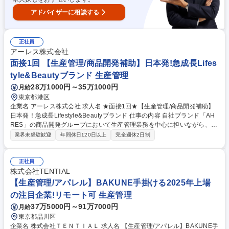
アドバイザーに相談する
正社員
アーレス株式会社
面接1回 【生産管理/商品開発補助】日本発!急成長Lifes
tyle&Beautyブランド 生産管理
28万1000円～35万1000円
月給
東京都港区
企業名 アーレス株式会社 求人名 ★面接1回★【生産管理/商品開発補助】
日本発！急成長Lifestyle&Beautyブランド 仕事の内容 自社ブランド「AH
RES」の商品開発グループにおいて生産管理業務を中心に担いながら、商
品開発アシスタントとして開発進行を支えていただきます。 【業務詳細】
業界未経験歓迎
年間休日120日以上
完全週休2日制
(1)生産管理業務：■商品マスタ登録/管理 ■発注/仕入れ/売上計上業務 ■在
庫管理/在庫状況の把握 ■生産計画作成/調整補助 ■物流倉庫連携、出荷/納
期調整 (2)商品開発アシスタント業務：■商品サンプル管理/整理 ■サンプル
正社員
発送 ■試作や開発進行に関するスケジュール管理補助 ■会議議事録作成/共
株式会社TENTIAL
有 ■開発プロジェクトにおける各種サポート業務 ■社内外（工場/資材メー
【生産管理/アパレル】BAKUNE手掛ける2025年上場
カー等）との調整補助 募集職種 ★面接1回★【生産管理/商品開発補助】
の注目企業!リモート可 生産管理
日本発！急成長Lifestyle&Beautyブランド
37万5000円～91万7000円
月給
東京都品川区
企業名 株式会社ＴＥＮＴＩＡＬ 求人名 【生産管理/アパレル】BAKUNE手