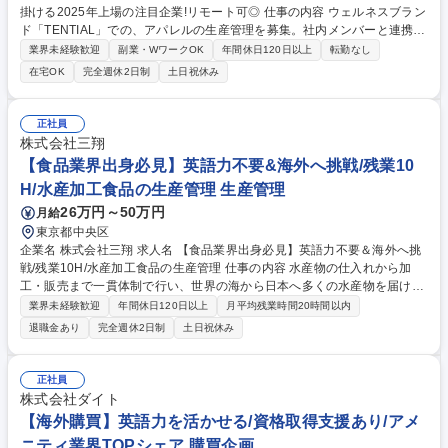
掛ける2025年上場の注目企業!リモート可◎ 仕事の内容 ウェルネスブラン
ド「TENTIAL」での、アパレルの生産管理を募集。社内メンバーと連携
し、サプライヤーとの生産管理/商品ローンチまでの社内接続/生産戦略の
業界未経験歓迎
副業・WワークOK
年間休日120日以上
転勤なし
設計等、サプライチェーン全体のマネジメントをお任せ。 【詳細】■リリ
在宅OK
完全週休2日制
土日祝休み
ースまでのスケジュール管理/ディレクション業務 ■新規生産背景の開拓 ■
仕入先との連携/交渉 ■生産戦略の設計/構築 ■生産計画の作成 【アパレル
ウェアラインナップ例】■BAKUNE パジャマ ■フーディー ■ジャケット ■
正社員
スウェット ■ゴルフウェア ■ポロシャツ/半袖シャツ ■ワンピース ■インナ
株式会社三翔
ーウェア など 募集職種 【生産管理/アパレル】BAKUNE手掛ける2025年
【食品業界出身必見】英語力不要&海外へ挑戦/残業10
上場の注目企業!リモート可◎
H/水産加工食品の生産管理 生産管理
26万円～50万円
月給
東京都中央区
企業名 株式会社三翔 求人名 【食品業界出身必見】英語力不要＆海外へ挑
戦/残業10H/水産加工食品の生産管理 仕事の内容 水産物の仕入れから加
工・販売まで一貫体制で行い、世界の海から日本へ多くの水産物を届ける
当社にて、海外の工場での生産管理指導及び実施をお任せいたします。 ま
業界未経験歓迎
年間休日120日以上
月平均残業時間20時間以内
ずはOJTで業務を学び、慣れてきたら生産管理・商品製造立上げ立会・生
退職金あり
完全週休2日制
土日祝休み
産計画・船積み計画作成・在庫管理の一連の生産管理をお任せいたしま
す。【出張】長期の海外出張がございますが英語力は不問です（通訳あ
り）。案件により異なりますが、通算で1年のうち5割～9割程度の海外勤
正社員
務となります。海外に挑戦してみたい方、水産物の生産管理に興味がある
株式会社ダイト
方、是非ご応募下さい。 募集職種 【食品業界出身必見】英語力不要＆海
【海外購買】英語力を活かせる/資格取得支援あり/アメ
外へ挑戦/残業10H/水産加工食品の生産管理
ニティ業界TOPシェア 購買企画