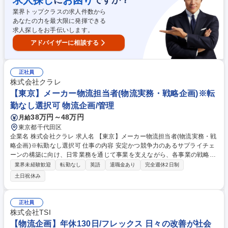
求人探し
お困り
ヤーの開拓・評価および工事原価管理・コストダウン ■施工管理やPMと
業界トップクラスの求人件数から
の調整、契約内容の管理、データ分析と改善提案 ※熊本や広島など全国の
あなたの力を最大限に発揮できる
プロジェクト先への出張・転勤が発生します 募集職種 新宿【購買責任者
求人探しをお手伝いします。
候補】半導体工場建設プロジェクト/中国語活用/土日祝休
アドバイザーに相談する
正社員
株式会社クラレ
【東京】メーカー物流担当者(物流実務・戦略企画)※転
勤なし選択可 物流企画/管理
38万円～48万円
月給
東京都千代田区
企業名 株式会社クラレ 求人名 【東京】メーカー物流担当者(物流実務・戦
略企画)※転勤なし選択可 仕事の内容 安定かつ競争力のあるサプライチェ
ーンの構築に向け、日常業務を通じて事業を支えながら、各事業の戦略や
全社的な物流課題を理解し、物流戦略のコーディネート・推進を担ってい
業界未経験歓迎
転勤なし
英語
退職金あり
完全週休2日制
ただきます。 【具体的には】全体の70～80%が物流業務、20～30%が購
土日祝休み
買業務です。 ■国内物流および輸出に関する実務対応■顧客ニーズに応じ
たサプライチェーンの構築と改善提案■全社的な課題を捉えた物流戦略の
立案・実行■物流会社の選定・条件交渉を通じた協業体制の構築■BCP策定
正社員
と運用■安全・品質・環境配慮への対応 ■製品梱包資材の購買業務 ★キャ
株式会社TSI
リア入社者が過半数を占めており、多様な業界出身者が集まるオープンな
【物流企画】年休130日/フレックス 日々の改善が社会