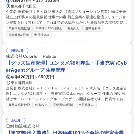
40万円～53万3333円
月給
東京都千代田区
企業名 株式会社ＪＰＸロジ 求人名 【物流ソリューション営業】物流子会
社立上げ/将来の役員候補 仕事の内容 荷主企業へ最適な物流ソリューショ
ン提案を行う当社にて、これまでの人脈を活かした新規荷主の開拓や契約
締結、パートナー会社の選定など、営業業務全般をお任せします。 具体的
業界未経験歓迎
年間休日120日以上
転勤なし
退職金あり
には荷主と物流会社の仲介役として、業界・業種にこだわらず案件を獲得
完全週休2日制
土日祝休み
します。現在は代表の人脈や親会社の看板で案件が入りますが、今後はご
自身のネットワークをフルに活かし新規開拓を牽引していただきます。決
まった手法はなく自身の裁量は非常に大きいです。個人のスタイルに合わ
契約社員
せて柔軟に働きながら、事業立上げの中核として活躍できる魅力的な環境
株式会社Colorful Palette
です。 募集職種 【物流ソリューション営業】物流子会社立上げ/将来の役
【グッズ生産管理】エンタメ/福利厚生・手当充実 /Cyb
員候補
erAgentグループ 生産管理
426万円～650万円
年俸
東京都目黒区
企業名 株式会社Ｃｏｌｏｒｆｕｌ Ｐａｌｅｔｔｅ 求人名 【グッズ生産管
理】エンタメ/福利厚生・手当充実◎/CyberAgentグループ 仕事の内容 当
社はサイバーエージェントグループのゲーム開発会社です。代表作である
『プロジェクトセカイ カラフルステージ！ feat. 初音ミク』の開発・運営
業界未経験歓迎
転勤なし
完全週休2日制
土日祝休み
をしています。そんな当社にて《グッズ生産管理》を募集します！ キャラ
クターグッズの製造・納品まで、見積調整や価格・納期交渉、工場選定を
含め一貫して携わっていただきます。 【具体的には】■グッズの見積も
正社員
り・入稿・納品までの一連の業務 ■サプライヤーハンドリングやコスト・
日触物流株式会社
納期の交渉 ■発注書・請求書の対応や商品企画・製造ライン調整 募集職種
【東京/輸出入業務】 日本触媒100%子会社の安定企業