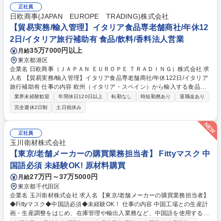
正社員
日欧商事(JAPAN EUROPE TRADING)株式会社
【貿易実務/輸入管理】イタリア食品専老舗商社/年休12
2日/イタリア旅行補助有 食品/飲料/香料法人営業
35万7000円以上
月給
東京都港区
企業名 日欧商事（ＪＡＰＡＮ ＥＵＲＯＰＥ ＴＲＡＤＩＮＧ）株式会社 求
人名 【貿易実務/輸入管理】イタリア食品専老舗商社/年休122日/イタリア
旅行補助有 仕事の内容 欧州（イタリア・スペイン）から輸入する食品・
ワインのオーダー管理から通関、入庫、請求まで一貫してお任せします。
業界未経験歓迎
年間休日120日以上
転勤なし
時短勤務あり
退職金あり
関係各所と調整し、納期・法令順守を確保しイタリアの食文化を日本に届
完全週休2日制
土日祝休み
ける重要な役割です。 ■在庫・入荷予定管理、貨物受入対応 ■船便・空輸
（定期・スポット）のオーダー及び納期・進捗管理 ■通関業者や倉庫等と
の折衝、納品日時の調整等の社内外調整 ■通関必要書類（インボイス、分
正社員
析書、EPA等）の準備や期限管理 ■チーズ関税割当申請、塩漬けいわしの
玉川衛材株式会社
通関実績報告など官公庁対応 ■システムへの入庫・請求書処理、通関書類
【東京/老舗メーカーの購買業務担当者】 Fittyマスク 中
等のファイリング ■入荷不足や破損発生時の現地サプライヤー問い合わ
国語必須 未経験OK! 原材料購買
せ・調整 募集職種 【貿易実務/輸入管理】イタリア食品専老舗商社/年休12
2日/イタリア旅行補助有
27万円～37万5000円
月給
東京都千代田区
企業名 玉川衛材株式会社 求人名 【東京/老舗メーカーの購買業務担当者】
◆Fittyマスク◆中国語必須◆未経験OK！ 仕事の内容 中国工場との生産計
画・生産調整をはじめ、在庫管理や輸出入業務など、中国語を使用する購