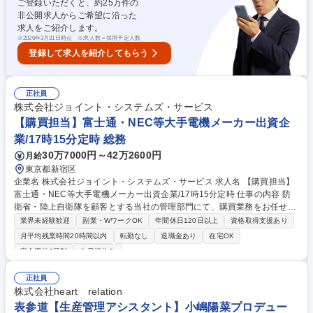
ご登録いただくと、約
25
万件の
納期の交渉 ■発注書・請求書の対応や商品企画・製造ライン調整 募集職種
非公開求人からご希望に沿った
【グッズ生産管理】エンタメ/福利厚生・手当充実◎/CyberAgentグループ
求人をご紹介します。
※
2026年3月31日時点 ※求人数＝採用予定人数
登録して求人を紹介してもらう
正社員
株式会社ジョイント・システムズ・サービス
【購買担当】富士通・NEC等大手電機メーカー出資企
業/17時15分定時 総務
30万7000円～42万2600円
月給
東京都新宿区
企業名 株式会社ジョイント・システムズ・サービス 求人名 【購買担当】
富士通・NEC等大手電機メーカー出資企業/17時15分定時 仕事の内容 防
衛省・陸上自衛隊を顧客とする当社の管理部門にて、購買業務をお任せい
たします。メイン業務は購買業務となりますが、総務・庶務の業務も一部
業界未経験歓迎
副業・WワークOK
年間休日120日以上
資格取得支援あり
お任せいたします。 ■物・購買業務（内容確認、買付、交渉、調整、購入
月平均残業時間20時間以内
転勤なし
退職金あり
在宅OK
依頼～支払迄） ■人・購買業務（派遣者・請負者受入にあたっての見積依
完全週休2日制
土日祝休み
頼～支払迄） ※購買業務についてはその他備考欄を参照ください。 ■その
他 ┗総務：電話受付、イベント（創立記念行事等）運営 ┗庶務：お弁当
正社員
発注、郵便、新聞受取 募集職種 【購買担当】富士通・NEC等大手電機メ
株式会社heart relation
ーカー出資企業/17時15分定時
表参道【生産管理アシスタント】小嶋陽菜プロデュー