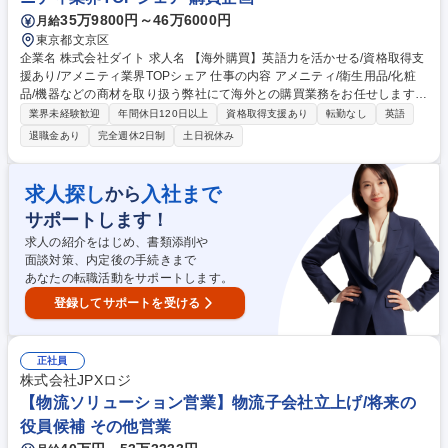
35万9800円～46万6000円
月給
東京都文京区
企業名 株式会社ダイト 求人名 【海外購買】英語力を活かせる/資格取得支
援あり/アメニティ業界TOPシェア 仕事の内容 アメニティ/衛生用品/化粧
品/機器などの商材を取り扱う弊社にて海外との購買業務をお任せします。
・発注業務/加工注文/納期追跡および前倒し調整/棚卸 ・商品開発/仕入先開
業界未経験歓迎
年間休日120日以上
資格取得支援あり
転勤なし
英語
拓ならびに仕入値上げ対応/原価削減 ・利益計算/検査、申請関連/品質関連/
退職金あり
完全週休2日制
土日祝休み
検品 募集職種 【海外購買】英語力を活かせる/資格取得支援あり/アメニテ
ィ業界TOPシェア
求人探し
入社まで
から
サポートします！
求人の紹介をはじめ、書類添削や
面談対策、内定後の手続きまで
あなたの転職活動をサポートします。
登録してサポートを受ける
正社員
株式会社JPXロジ
【物流ソリューション営業】物流子会社立上げ/将来の
役員候補 その他営業