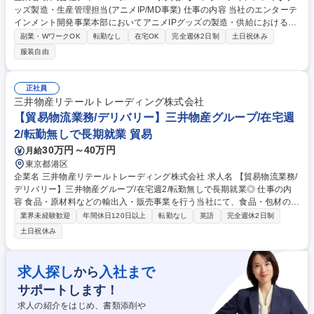
ッズ製造・生産管理担当(アニメIP/MD事業) 仕事の内容 当社のエンターテ
インメント開発事業本部においてアニメIPグッズの製造・供給における品
質保証のプロフェッショナルとしてサプライチェーン全体を主導する重要
副業・WワークOK
転勤なし
在宅OK
完全週休2日制
土日祝休み
な役割を担っていただきます。 商品企画チームから連携された仕様に基づ
服装自由
き、製造工場選定、生産計画の策定・実行を担います。商品の品質と安全
性を最優先に確保し、効率的な生産体制と確実な流通網を構築・維持する
ことで、事業の信頼性とブランド価値向上に直結する成果を生み出しま
正社員
す。《DeNA エンタメグッズ》公式Xアカウント：https://x.com/DeNA_go
三井物産リテールトレーディング株式会社
ods_info《DeNA グッズオンラインショップ》公式ECサイト：https://den
【貿易物流業務/デリバリー】三井物産グループ/在宅週
a-ent-goodspage.mbok.jp/ 募集職種 【エンターテインメント】グッズ製
2/転勤無しで長期就業 貿易
造・生産管理担当(アニメIP/MD事業)
30万円～40万円
月給
東京都港区
企業名 三井物産リテールトレーディング株式会社 求人名 【貿易物流業務/
デリバリー】三井物産グループ/在宅週2/転勤無しで長期就業◎ 仕事の内
容 食品・原材料などの輸出入・販売事業を行う当社にて、食品・包材の国
際輸送・物流・需給管理業務を担当いただきます。三井物産グループの基
業界未経験歓迎
年間休日120日以上
転勤なし
英語
完全週休2日制
盤で長期的にキャリア形成をすることが可能なポジションとなります◎
土日祝休み
【業務内容】 ■貿易物流管理、各種トラブル対応、物流改善提案 ■輸出入
貨物の入出庫在庫管理、配送手配管理 ■港湾・倉庫への現地立会い等 【商
材】 冷凍野菜、冷凍総菜、香辛料、缶詰等、加工食品全般 募集職種 【貿
求人探し
入社まで
から
易物流業務/デリバリー】三井物産グループ/在宅週2/転勤無しで長期就業
サポートします！
◎
求人の紹介をはじめ、書類添削や