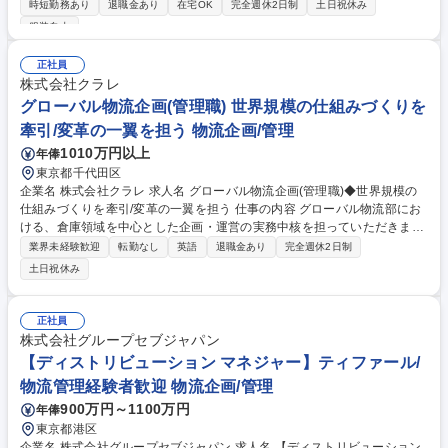
時短勤務あり
退職金あり
在宅OK
完全週休2日制
土日祝休み
務所立上げの構想もあり、まずは現地とのコミュニケーション強化を実
服装自由
施、着実に組織拡大を行っていきます。 ■営業・開発両部門と連携しなが
ら商品の販売状況や在庫の分析、協力工場への発注や納期調整、コスト交
正社員
渉を行い、商品の安定供給を実現します。このコスト管理や安定供給が会
株式会社クラレ
社の利益に直結する非常に重要なポジションです。 募集職種 【大阪】海
グローバル物流企画(管理職) 世界規模の仕組みづくりを
外調達 ベトナムの商習慣を知る方におすすめ/エレコム中核ポジション
牽引/変革の一翼を担う 物流企画/管理
1010万円以上
年俸
東京都千代田区
企業名 株式会社クラレ 求人名 グローバル物流企画(管理職)◆世界規模の
仕組みづくりを牽引/変革の一翼を担う 仕事の内容 グローバル物流部にお
ける、倉庫領域を中心とした企画・運営の実務中核を担っていただきま
す。 《ミッション》グローバルで"One Kuraray"として結束を強め、統合
業界未経験歓迎
転勤なし
英語
退職金あり
完全週休2日制
力を高めるべく全社横断での挑戦を進めている当社にて、当部は、各国・
土日祝休み
各事業部に分散していた物流機能を、事業価値に直結するグローバル横断
機能として強化するべく2022年に設立しました。本ポジションでは経営
が下した意思決定を、米国・欧州・アジアと多種多様な現場制約の中で、
正社員
実際に動くオペレーションへと落とし込む、実装の中核を担っていただき
株式会社グループセブジャパン
ます。 募集職種 グローバル物流企画(管理職)◆世界規模の仕組みづくりを
【ディストリビューション マネジャー】ティファール/
牽引/変革の一翼を担う
物流管理経験者歓迎 物流企画/管理
900万円～1100万円
年俸
東京都港区
企業名 株式会社グループセブジャパン 求人名 【ディストリビューション