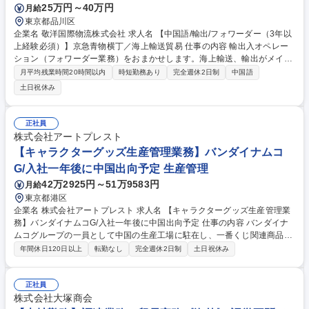
25万円～40万円
月給
東京都品川区
企業名 敬洋国際物流株式会社 求人名 【中国語/輸出/フォワーダー（3年以
上経験必須）】京急青物横丁／海上輸送貿易 仕事の内容 輸出入オペレー
ション（フォワーダー業務）をおまかせします。海上輸送、輸出がメイン
業務となります。リピート顧客（中国語を使う想定）からの案件拡大化を
月平均残業時間20時間以内
時短勤務あり
完全週休2日制
中国語
見据えた組織強化を実施中。そのための増員採用です。 【特徴】案件の9
土日祝休み
0％が輸出業務を占めます。海上輸送が100％です。 【対象物】コンテナ
輸送（金属、プラスチック、精密機器など） 【役割・期待】入社後、輸出
の案件から実施いただきます。スピード感や相手の要望を汲み取り最適ル
正社員
ートを立案する魅力があります。 チーム全体で生産性を意識していて、人
株式会社アートプレスト
によっては残業がほとんどないメンバーも在籍しております。詳細業務は
【キャラクターグッズ生産管理業務】バンダイナムコ
備考(※1)を参照 募集職種 【中国語/輸出/フォワーダー（3年以上経験必
G/入社一年後に中国出向予定 生産管理
須）】京急青物横丁／海上輸送貿易
42万2925円～51万9583円
月給
東京都港区
企業名 株式会社アートプレスト 求人名 【キャラクターグッズ生産管理業
務】バンダイナムコG/入社一年後に中国出向予定 仕事の内容 バンダイナ
ムコグループの一員として中国の生産工場に駐在し、一番くじ関連商品の
海外生産管理を担当します。目安として入社一年後には中国赴任いただき
年間休日120日以上
転勤なし
完全週休2日制
土日祝休み
日系工場で生産管理を担当し、現地とのやりとりを通じて 品質管理や納期
調整を行います。中国等の海外工場との連携を通じて、品質管理、納期調
整、生産スケジュール管理を行います。経験豊富なスペシャリストからの
正社員
指導を受けながら業務を進めていただきます。入社一年は国内で生産管理
株式会社大塚商会