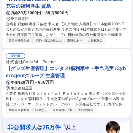
【グッズ生産管理】エンタメ/福利厚生・手当充実◎/CyberAgentグループ
充実の福利厚生 貿易
29万1000円～39万5000円
月給
東京都港区
企業名 日触物流株式会社 求人名 【東京/輸出入業務】☆日本触媒100%子
会社の安定企業☆充実の福利厚生 仕事の内容 ■日本触媒をはじめグループ
会社の営業部門と連携しながら、主に日触物流の海外取引先への輸出業務
及び一部輸入業務を中心に、受注・出荷・輸送手配業務を即戦力として行
業界未経験歓迎
年間休日120日以上
退職金あり
土日祝休み
っていただきます。 ≪業務詳細≫初めは受発注・出荷対応（メールや電話
での委託先物流会社、荷主との連絡含む）、船積書類の作成・チェック、
請求・支払処理、その他部内庶務を行って頂き、慣れてきたら、新規輸送
正社員
ルート、スキーム組立て、物流費の交渉・試算なども行っていただきます
株式会社Colorful Palette
（委託先物流会社との交信含む）出荷調整時には日本触媒の製造所側の担
【グッズ生産管理】エンタメ/福利厚生・手当充実 /Cyb
当者とも電話やメールで調整を行っていただきます。 ※変更の範囲:当社
erAgentグループ 生産管理
業務全般 募集職種 【東京/輸出入業務】☆日本触媒100%子会社の安定企
426万円～650万円
年俸
業☆充実の福利厚生
東京都目黒区
企業名 株式会社Ｃｏｌｏｒｆｕｌ Ｐａｌｅｔｔｅ 求人名 【グッズ生産管
理】エンタメ/福利厚生・手当充実◎/CyberAgentグループ 仕事の内容 当
社はサイバーエージェントグループのゲーム開発会社です。代表作である
『プロジェクトセカイ カラフルステージ！ feat. 初音ミク』の開発・運営
業界未経験歓迎
転勤なし
完全週休2日制
土日祝休み
をしています。そんな当社にて《グッズ生産管理》を募集します！ キャラ
クターグッズの製造・納品まで、見積調整や価格・納期交渉、工場選定を
含め一貫して携わっていただきます。 【具体的には】■グッズの見積も
※
非公開求人
25
万件
は
以上
り・入稿・納品までの一連の業務 ■サプライヤーハンドリングやコスト・