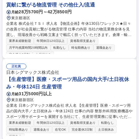
職場環境 募集職種 【東京】メーカー物流担当者(物流実務・戦略企画)※転
貢献に繋がる物流管理 その他仕入/流通
勤なし選択可
28万5700円～42万8500円
月給
東京都港区
企業名 株式会社ＴＳＩ 求人名 【物流企画】年休130日/フレックス★日々
の改善が社会貢献に繋がる物流管理 仕事の内容 当社の物流業務全体を見
渡し、現場改善から戦略立案まで幅広く担っていただきます。倉庫・輸配
送・在庫管理の最適化を進めるため、データ分析で課題を見つけ出し、改
業界未経験歓迎
年間休日120日以上
資格取得支援あり
善策を実行に移すことがミッションです。 ・アパレル事業会社の物流管理
月平均残業時間20時間以内
転勤なし
時短勤務あり
退職金あり
全般 ・在庫管理、入出庫・輸配送業務の分析及び改善 ・データ分析に基
完全週休2日制
土日祝休み
づく課題抽出、改善策の提案実行 ・協力会社との折衝・調整、効率化推進
・物流システムの構築/改善/設計/導入 ・海外物流（保税園区を活用した物
正社員
流荷役）管理 募集職種 【物流企画】年休130日/フレックス★日々の改善
日本シグマックス株式会社
が社会貢献に繋がる物流管理
【生産管理】医療・スポーツ用品の国内大手/土日祝休
み・年休124日 生産管理
31万5000円以上
月給
東京都新宿区
企業名 日本シグマックス株式会社 求人名 【生産管理】医療・スポーツ用
品の国内大手／土日祝休み・年休124日 仕事の内容 整形外科用医療機器や
スポーツ用サポーターを展開する当社にて、生産管理業務に従事いただき
ます。製品の品質確保や効率的な生産体制の構築～製品供給の安定化まで
業界未経験歓迎
年間休日120日以上
資格取得支援あり
転勤なし
を幅広く担当。 ■外注生産先の生産・品質・資産管理 ■製品の安全性確保
時短勤務あり
退職金あり
在宅OK
完全週休2日制
土日祝休み
と品質管理体制の構築 ■原価計算およびコストコントロール全般 ■効率的
服装自由