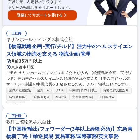
面談対策、内定後の手続きまで
あなたの転職活動をサポートします。
登録してサポートを受ける
正社員
キリンホールディングス株式会社
【物流戦略企画~実行/チルド】注力中のヘルスサイエン
ス領域の物流を支える 物流企画/管理
35万円以上
月給
東京都中野区
企業名 キリンホールディングス株式会社 求人名 【物流戦略企画～実行/チ
ルド】注力中のヘルスサイエンス領域の物流を支える 仕事の内容 ヘルス
サイエンス製品の事業成長を加速させるため、チルド領域における新しい
流通モデルの構築が課題となっており、スペシャリストとして、戦略立案
業界未経験歓迎
副業・WワークOK
年間休日120日以上
資格取得支援あり
から実行まで多岐にわたる業務をお任せできる方を募集します。 【詳細】
時短勤務あり
退職金あり
在宅OK
完全週休2日制
土日祝休み
■事業戦略を踏まえた物流戦略の策定と実行 ■最適な生産需給・物流ネッ
服装自由
トワーク構想策定 ■キリングループ内の各部門とのSCM戦略施策の策定、
及び連携 ■キリングループ外企業との物流協業の企画、実行 【キャリアパ
正社員
ス】将来的には、物流現場の深い知見と戦略的思考を兼ね備えた人材とし
敬洋国際物流株式会社
て、他事業部門のマネジメント層へのキャリアアップも視野に入ります。
【中国語/輸出/フォワーダー(3年以上経験必須)】京急青
募集職種 【物流戦略企画～実行/チルド】注力中のヘルスサイエンス領域
の物流を支える
物横丁/海上輸送貿易 貿易事務/国際事務/英文事務