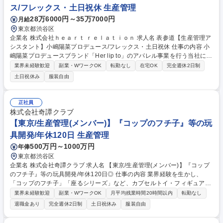
ス/フレックス・土日祝休 生産管理
28万6000円～35万7000円
月給
東京都渋谷区
企業名 株式会社ｈｅａｒｔ ｒｅｌａｔｉｏｎ 求人名 表参道【生産管理ア
シスタント】小嶋陽菜プロデュース/フレックス・土日祝休 仕事の内容 小
嶋陽菜プロデュースブランド「Her lip to」のアパレル事業を行う当社に
て、生産管理チームのサポートをお任せします。受発注や在庫管理などを
業界未経験歓迎
副業・WワークOK
転勤なし
在宅OK
完全週休2日制
通じ、ブランドのものづくりを支えるポジションの募集です ■Excelでの
土日祝休み
服装自由
書類作成（発注書等）■荷物の発送・追跡・開梱■サンプルスケジュール管
理■撮影用サンプル管理■各種サンプルのチェック・管理・発送手配■その
他庶務（荷受け等）やサポート業務全般。急成長中のブランドであり、主
正社員
体性やスピード感が求められる環境です。チームで協力し、ブランドの理
株式会社奇譚クラブ
想のモノづくりに寄り添いながら、幅広い経験を積むことができます。 募
【東京/生産管理(メンバー)】『コップのフチ子』等の玩
集職種 表参道【生産管理アシスタント】小嶋陽菜プロデュース/フレック
具開発/年休120日 生産管理
ス・土日祝休
500万円～1000万円
年俸
東京都渋谷区
企業名 株式会社奇譚クラブ 求人名 【東京/生産管理(メンバー)】『コップ
のフチ子』等の玩具開発/年休120日◎ 仕事の内容 業界経験を生かし、
「コップのフチ子」「座るシリーズ」など、カプセルトイ・フィギュア商
品の企画開発を手掛ける当社にて、生産管理・品質管理業務をお任せしま
業界未経験歓迎
副業・WワークOK
月平均残業時間20時間以内
転勤なし
す。中国工場との連携をしながら生産スケジュール 管理および量産時の品
退職金あり
完全週休2日制
土日祝休み
服装自由
質管理を中心にご担当いただきます。【業務詳細】■生産スケジュールの
作成および工程管理 ■中国工場との納期・仕様・品質に関する調整／交渉