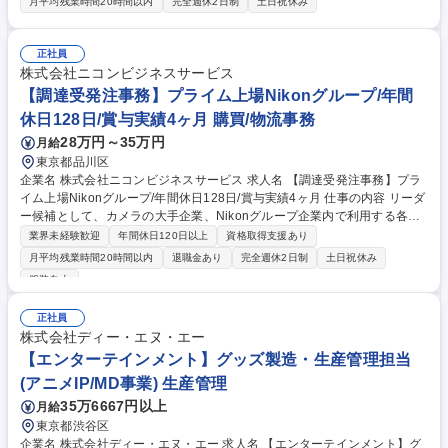
体）を責任を持って管理するお仕事です。安定した供給体制を作り上げ、
月平均残業時間20時間以内
完全週休2日制
土日祝休み
ブランドの成長を裏から支えていただきます。 ■生産計画・管理 ・製造計
画の策定： 翌月の需要予測を実施し、それに基づく月間の製造計画を立
案。 ・現場の調整・指示： 日々の製造メニューの調整、充填機などの機
正社員
材準備等。 ■原料・資材の手配（発注管理） ・原料手配： 製造計画確定
株式会社ニコンビジネスサービス
後、翌月分の原料を発注。 ・資材手配： 製品用の瓶や容器類、出荷用の
【調達受発注事務】プライム上場Nikonグループ/年間
梱包資材の在庫管理および発注。 募集職種 【生産管理/SCM・物流】コ
休日128日/賞与実績4ヶ月 購買/物流事務
カ・ペプシ・イヨシを目指す日本発コーラ専門ブランド
28万円～35万円
月給
東京都品川区
企業名 株式会社ニコンビジネスサービス 求人名 【調達受発注事務】プラ
イム上場Nikonグループ/年間休日128日/賞与実績4ヶ月 仕事の内容 リーダ
ー候補として、カメラの大手企業、Nikonグループ企業内で利用する各種
商材の受発注業務全般をお任せいたします。【具体的な業務内容】■依頼
業界未経験歓迎
年間休日120日以上
資格取得支援あり
を受ける・見積書作成 ■発注・納品・請求 ■代金回収 など ◎発注受注に関
月平均残業時間20時間以内
退職金あり
完全週休2日制
土日祝休み
する一連の業務をお任せします。一連の流れを1人で担当するため、調達
服装自由
のプロになれますよ！基本的にデスクワークですが検品、梱包、発送作業
など軽作業もあり、メリハリをつけて働くことができます。◎ゆくゆくは
正社員
リーダー候補として以下業務もお任せ予定。 ■チームメンバーの業務支援
株式会社ディー・エヌ・エー
■新人育成・指導などマネジメント業務 ■予算計画・管理 募集職種 【調達
【エンターテインメント】グッズ製造・生産管理担当
受発注事務】プライム上場Nikonグループ/年間休日128日/賞与実績4ヶ月
(アニメIP/MD事業) 生産管理
35万6667円以上
月給
東京都渋谷区
企業名 株式会社ディー・エヌ・エー 求人名 【エンターテインメント】グ