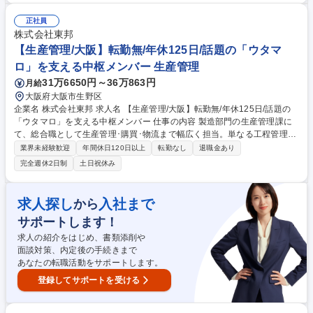
な生産スケジュールの策定と運用 【仕事の魅力】医療やスポーツの現場を
支える製品の「司令塔」として、モノづくりの根幹に深く携われます。裁
正社員
量を持って生産現場の改善を主導できる環境です。 募集職種 【生産管
株式会社東邦
理】医療・スポーツ用品の国内大手／土日祝休み・年休124日
【生産管理/大阪】転勤無/年休125日/話題の「ウタマ
ロ」を支える中枢メンバー 生産管理
31万6650円～36万863円
月給
大阪府大阪市生野区
企業名 株式会社東邦 求人名 【生産管理/大阪】転勤無/年休125日/話題の
「ウタマロ」を支える中枢メンバー 仕事の内容 製造部門の生産管理課に
て、総合職として生産管理･購買･物流まで幅広く担当。単なる工程管理に
留まらず、原料調達から製品がお客様に届くまでのフローを一気通貫でコ
業界未経験歓迎
年間休日120日以上
転勤なし
退職金あり
ントロールしブランドの安定供給を支えます。 生産管理部門は生産管理、
完全週休2日制
土日祝休み
購買、物流が主な業務となります。 ■原価管理、工程管理、購買管理 ■月
次生産計画の立案 ■物流のコントロール、在庫最適化 「みんなで良いモノ
を作っていこう」という風通しの良い社風が自慢。少数精鋭のため、自分
求人探し
入社まで
から
の担当業務がどう役立っているかがダイレクトに伝わり、強い責任感と達
サポートします！
成感を得られる環境です。改善提案も大歓迎の自由度があります。 募集職
種 【生産管理/大阪】転勤無/年休125日/話題の「ウタマロ」を支える中枢
求人の紹介をはじめ、書類添削や
メンバー
面談対策、内定後の手続きまで
あなたの転職活動をサポートします。
登録してサポートを受ける