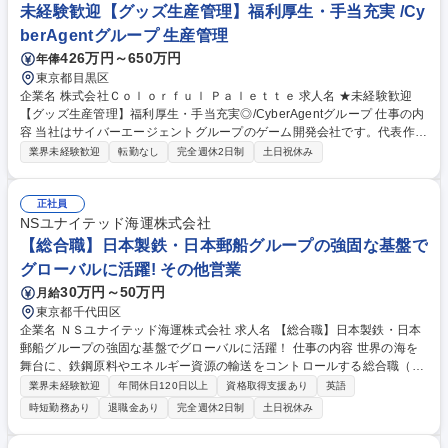
未経験歓迎【グッズ生産管理】福利厚生・手当充実 /Cy
berAgentグループ 生産管理
426万円～650万円
年俸
東京都目黒区
企業名 株式会社Ｃｏｌｏｒｆｕｌ Ｐａｌｅｔｔｅ 求人名 ★未経験歓迎
【グッズ生産管理】福利厚生・手当充実◎/CyberAgentグループ 仕事の内
容 当社はサイバーエージェントグループのゲーム開発会社です。代表作で
ある『プロジェクトセカイ カラフルステージ！ feat. 初音ミク』の開発・
業界未経験歓迎
転勤なし
完全週休2日制
土日祝休み
運営をしています。そんな当社にて《グッズ生産管理》を募集します！ キ
ャラクターグッズの製造・納品まで、見積調整や価格・納期交渉、工場選
定を含め一貫して携わっていただきます。 【具体的には】■グッズの見積
正社員
もり・入稿・納品までの一連の業務 ■サプライヤーハンドリングやコス
NSユナイテッド海運株式会社
ト・納期の交渉 ■発注書・請求書の対応や商品企画・製造ライン調整 募集
【総合職】日本製鉄・日本郵船グループの強固な基盤で
職種 ★未経験歓迎【グッズ生産管理】福利厚生・手当充実◎/CyberAgent
グローバルに活躍! その他営業
グループ
30万円～50万円
月給
東京都千代田区
企業名 ＮＳユナイテッド海運株式会社 求人名 【総合職】日本製鉄・日本
郵船グループの強固な基盤でグローバルに活躍！ 仕事の内容 世界の海を
舞台に、鉄鋼原料やエネルギー資源の輸送をコントロールする総合職（営
業・運航管理・企画）をお任せします。未経験からでも、億単位のビジネ
業界未経験歓迎
年間休日120日以上
資格取得支援あり
英語
スを動かすダイナミズムを体感できる環境です。 (1)不定期船法人営業：
時短勤務あり
退職金あり
完全週休2日制
土日祝休み
新規、既存どちらも担当。 飛び込みは無。メールや電話での契約がほとん
どとなります。(2)国内外の顧客との輸送契約交渉締結、運賃請求(3)原料