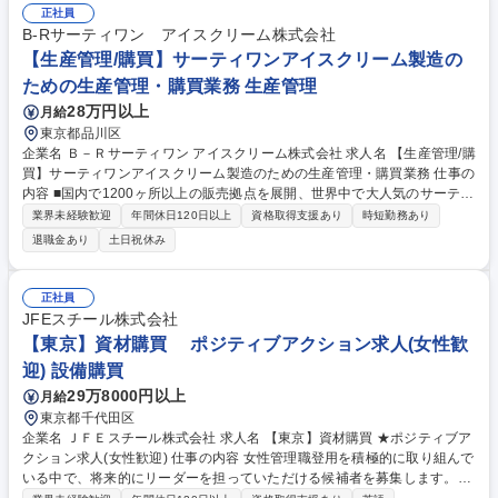
／製品輸送船の運航管理：貨物量の確認、補油・運航プランの作成等、積
正社員
み地から揚げ地までの運航を管理します。※顧客、船長・乗組員、港の代
B-Rサーティワン アイスクリーム株式会社
理店・荷役業者、ブローカー等、全てのステークホルダーの窓口として、
【生産管理/購買】サーティワンアイスクリーム製造の
安全・効率的な運航をコーディネートします 募集職種 【総合職】日本製
ための生産管理・購買業務 生産管理
鉄・日本郵船グループの強固な基盤でグローバルに活躍！
28万円以上
月給
東京都品川区
企業名 Ｂ－Ｒサーティワン アイスクリーム株式会社 求人名 【生産管理/購
買】サーティワンアイスクリーム製造のための生産管理・購買業務 仕事の
内容 ■国内で1200ヶ所以上の販売拠点を展開、世界中で大人気のサーティ
ワンアイスクリームを作るための原材料（乳・糖・添加物など）や 店舗で
業界未経験歓迎
年間休日120日以上
資格取得支援あり
時短勤務あり
使用する包材や食材の管理部署で業務に携わっていただきます。 ■ 主な業
退職金あり
土日祝休み
務は以下の通りです。 ・販売計画に基づく生産計画立案・在庫管理 ・自
社工場（富士小山・神戸三木）や協力工場間の調整 ・原料・資材の購買調
達、納期管理（輸入含む） ・購買コスト管理 ・サプライヤー管理 募集職
正社員
種 【生産管理/購買】サーティワンアイスクリーム製造のための生産管
JFEスチール株式会社
理・購買業務
【東京】資材購買 ポジティブアクション求人(女性歓
迎) 設備購買
29万8000円以上
月給
東京都千代田区
企業名 ＪＦＥスチール株式会社 求人名 【東京】資材購買 ★ポジティブア
クション求人(女性歓迎) 仕事の内容 女性管理職登用を積極的に取り組んで
いる中で、将来的にリーダーを担っていただける候補者を募集します。主