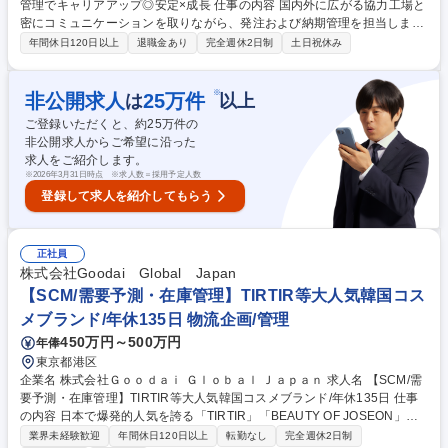
管理でキャリアアップ◎安定×成長 仕事の内容 国内外に広がる協力工場と
密にコミュニケーションを取りながら、発注および納期管理を担当しま
す。国や工場ごとの強みを活かした生産ラインの構築・最適化という、一
年間休日120日以上
退職金あり
完全週休2日制
土日祝休み
段上の生産管理ノウハウが身につきます。 ■お客様からの発注書・縫製依
頼書に基づくスケジュール・納期管理 ■ボタン・ファスナー・生地など必
要部材の発注・手配 ■国内外の縫製工場への発注および納期管理 ■サンプ
※
非公開求人
25
万件
は
以上
ルのサイズ確認（採寸）・検品作業 ■出荷手配およびお客様指定の店舗・
ご登録いただくと、約
25
万件の
倉庫への納品調整 募集職種 【シキボウ100％子会社】大手OEM生産管理
非公開求人からご希望に沿った
でキャリアアップ◎安定×成長
求人をご紹介します。
※
2026年3月31日時点 ※求人数＝採用予定人数
登録して求人を紹介してもらう
正社員
株式会社Goodai Global Japan
【SCM/需要予測・在庫管理】TIRTIR等大人気韓国コス
メブランド/年休135日 物流企画/管理
450万円～500万円
年俸
東京都港区
企業名 株式会社Ｇｏｏｄａｉ Ｇｌｏｂａｌ Ｊａｐａｎ 求人名 【SCM/需
要予測・在庫管理】TIRTIR等大人気韓国コスメブランド/年休135日 仕事
の内容 日本で爆発的人気を誇る「TIRTIR」「BEAUTY OF JOSEON」「S
KIN1004」等韓国コスメブランドを展開する当社にて、韓国コスメブラン
業界未経験歓迎
年間休日120日以上
転勤なし
完全週休2日制