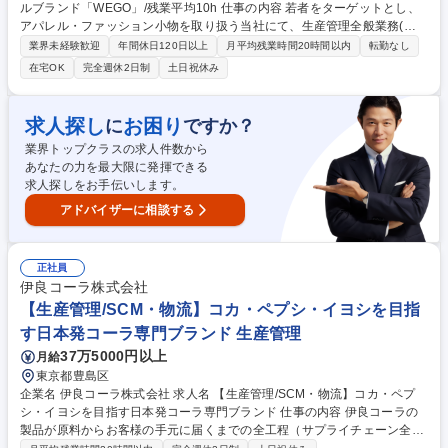
ルブランド「WEGO」/残業平均10h 仕事の内容 若者をターゲットとし、
アパレル・ファッション小物を取り扱う当社にて、生産管理全般業務(工
場管理･指導/納期･品質管理等)をお任せいたします。 マストレンド商品
業界未経験歓迎
年間休日120日以上
月平均残業時間20時間以内
転勤なし
を、様々な生産戦略を通して安定した品質、低コストで供給出来る生産体
在宅OK
完全週休2日制
土日祝休み
制を構築する事が当ポジションのミッションとなります。工場管理は本社
にて電話やWEBでのやり取りがメインとなりますが、必要に応じて工場へ
行っていただくこともございます。業務全体として、対外的なコミュニケ
求人探し
お困り
に
ですか？
ーションが多いポジションです。 募集職種 【生産管理(アパレル)】★大人
業界トップクラスの求人件数から
気アパレルブランド「WEGO」/残業平均10h
あなたの力を最大限に発揮できる
求人探しをお手伝いします。
アドバイザーに相談する
正社員
伊良コーラ株式会社
【生産管理/SCM・物流】コカ・ペプシ・イヨシを目指
す日本発コーラ専門ブランド 生産管理
37万5000円以上
月給
東京都豊島区
企業名 伊良コーラ株式会社 求人名 【生産管理/SCM・物流】コカ・ペプ
シ・イヨシを目指す日本発コーラ専門ブランド 仕事の内容 伊良コーラの
製品が原料からお客様の手元に届くまでの全工程（サプライチェーン全