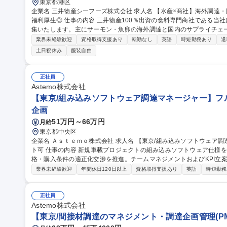
東京都港区
企業名 三井物産シーフーズ株式会社 求人名 【水産×商社】海外調達・国内販売を担う★留学経験歓迎/三井物産G/
福利厚生◎ 仕事の内容 三井物産100％出資の食料専門商社である当社にて、営業第二部の営業担当者を新たに募
集いたします。主にサーモン・魚卵の海外調達と国内のサプライチェーンへ
務が約8割、海外業務が約2割。北米・南米・EU・アジアのサプライ
業界未経験歓迎
資格取得支援あり
転勤なし
英語
時短勤務あり
退
理・納期調整まで一貫して対応いただきます。国内顧客（卸・量販・
土日祝休み
服装自由
出張は年2～3回程度、国内出張もあり。グローバルな調達力を活かし、
集職種 【水産×商社】海外調達・国内販売を担う★留学経験歓迎/三井
正社員
Astemo株式会社
【東京/組み込みソフトウェア調達マネージャー】フル
企画
51万円～66万円
月給
東京都中央区
企業名 Ａｓｔｅｍｏ株式会社 求人名 【東京/組み込みソフトウェア調達マネージャー】フルフレックス制/リモー
ト可 仕事の内容 新規車載プロジェクトの組み込みソフトウェア仕様を確認し、海外を含むサプライヤーとの価
格・購入条件の適正化交渉を推進。チームマネジメントおよびKPI立案・
細】■事業部の新規プロジェクトにおける組み込みソフトウェアの仕様
業界未経験歓迎
年間休日120日以上
資格取得支援あり
英語
時短勤務
ットコスト削減に向けた交渉戦略や基準・セオリーの作り込み■海外サ
ンバーのマネジメント、KPI立案と達成推進 ※急速に拡大する車載
調達戦略の基盤を自ら構築できるやりがいがあります。 募集職種 【東京/組み込みソフトウェア調達マネージャ
正社員
ー】フルフレックス制/リモート可
Astemo株式会社
【東京/間接材調達のマネジメント・調達企画管理(PM