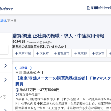
採用検討中の
問い合わせ
/調達
/
正社員
購買/調達 正社員の転職・求人・中途採用情報
908
件以上
1
〜
100
件目を表示中
勤務地の追加設定を忘れていませんか？
東京23区
大阪市
名古屋市
東京都
横浜市
正社員
玉川衛材株式会社
【東京/老舗メーカーの購買業務担当者】 Fittyマスク
購買
27万円～37万5000円
月給
東京都千代田区
ア
企業名 玉川衛材株式会社 求人名 【東京/老舗メーカーの購買業務担当者】◆Fittyマスク◆中国語必須◆未経験O
K！ 仕事の内容 中国工場との生産計画・生産調整をはじめ、在庫管理や輸出入業務など、中国語を使用する購買
関連業務全般をご担当いただきます。未経験の方も安心の環境で、徐