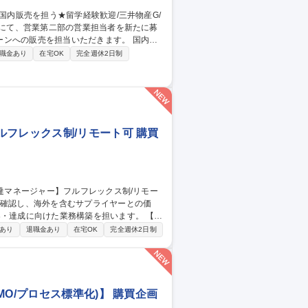
の販売を担当いただきます。 国内業
ヤーから仕入れ、価格交渉・契約・在庫管
職金あり
在宅OK
完全週休2日制
外食など）への販売提案も行います。 海外
世界中で活躍できるポジションです。 募
物産G/福利厚生◎
フレックス制/リモート可 購買
達成に向けた業務構築を担います。 【詳
確認および価格・取引条件の交渉■ターゲ
あり
退職金あり
在宅OK
完全週休2日制
プライヤーとの英語による交渉・調整■メ
ソフトウェア分野にて、先端技術に触れながら
O/プロセス標準化)】 購買企画