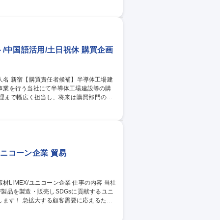
 ■納期や品質に関するトラブル発生時の対応
 最初は先輩社員が丁寧に指導し、徐々に業
中国語活用/土日祝休 購買企画
管理まで幅広く担当し、将来は購買部門の中
開拓・評価および工事原価管理・コストダウ
 ※熊本や広島など全国のプロジェクト先へ
補】半導体工場建設プロジェクト/中国語活用/土日祝休
ユニコーン企業 貿易
材及び製品を製造・販売しSDGsに貢献するユニ
要に応えるた
の輸送手配などサプライチェーンの最適化
び管理 ■各種契約締結・価格交渉 ■原価見