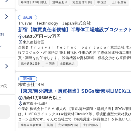
お仕事です。 購買業務の担当として以下の業務を中心にお任せします。 ■生産計画の策定 ■中国工場との生産調整
年間休日120日以上
退職金あり
完全週休2日制
中国語
土日祝休み
（生産、原価、納期） ■輸出入事務処理全般 ■製品や資材の在庫管理
と改善提案 中国語を用いたコミュニケーションがメインとなります。
務をお任せしていくので未経験の方も安心してスタートできます。 募集職種 【東京/老舗メーカーの購買業務担当
正社員
者】◆Fittyマスク◆中国語必須◆未経験OK！
Trusval Technology Japan株式会社
新宿【購買責任者候補】半導体工場建設プロジェクト/
日制
35万円～57万円
月給
東京都新宿区
し
企業名 Ｔｒｕｓｖａｌ Ｔｅｃｈｎｏｌｏｇｙ Ｊａｐａｎ株式会社 求人名 新宿【購買責任者候補】半導体工場建
設プロジェクト/中国語活用/土日祝休 仕事の内容 半導体関連設備工事事業を行う当社にて半導体工場建設等の購
買・調達をお任せします。 設備機器や資材調達、価格交渉から原価
核として活躍していただきます。 ■半導体工場建設や設備工事における機器・資材の調達、価格交渉 ■発注書の作
完全週休2日制
中国語
土日祝休み
成、納期・品質管理、既存取引先との関係構築 ■新規サプライヤーの
ン ■施工管理やPMとの調整、契約内容の管理、データ分析と改善提案
の出張・転勤が発生します 募集職種 新宿【購買責任者候
正社員
株式会社TBM
ア
【東京/海外調達・購買担当】SDGs/新素材LIMEX/
41万6666円以上
月給
東京都千代田区
企業名 株式会社ＴＢＭ 求人名 【東京/海外調達・購買担当】SDGs/新素材LIMEX/ユニコーン企業 仕事の内容 当社
は、LIMEX(ライメックス)や新素材CirculeX等、環境配慮型の素
コーン企業です。そんな当社にて《海外調達・購買担当》を募集いたします！ 急拡大する顧客需
め、各種自社製品の海外調達や購買戦略の策定、委託先選定、国内外
業界未経験歓迎
英語
完全週休2日制
土日祝休み
を担います。 【具体的には】■調達・購買戦略の策定 ■委託先選定およ