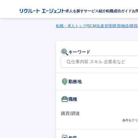
求人を探す
サービス紹介
転職成功ガイド
お
転職・求人トップ
/
SCM/生産管理/購買/物流
/
購買
キーワード
勤務地
職種
購買/調達
条件をクリ
年収