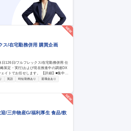
クス/在宅勤務併用 購買企画
略策定・実行)および現在推進中の調達DX
任せします。 【詳細】■集中購
と協業し、品質・コスト・納期の最適化に向け
り
英語
時短勤務あり
退職金あり
)：新システムの導入、全社調達品の業務基盤
高い折衝力を活かし全社的な仕組み構築を
/三井物産G/福利厚生 食品/飲