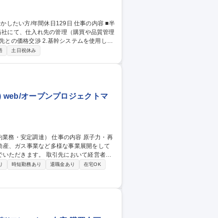
の当社にて、仕入れ先の管理（購買や品質管理
内の実績確認、社内展開 【出張】国内・海外:
語
土日祝休み
) web/オープンプロジェクトマ
動産、ガス事業など多様な事業展開をして
取引先において経営者の
ーン上の課題について、社内外連携の関係
り
時短勤務あり
退職金あり
在宅OK
築、リスク管理 ・安定調達に向けた課題解
01/総合職】調達本部（契約業務・安定調達）