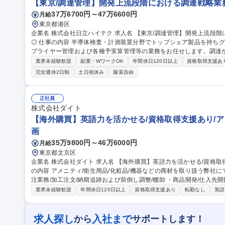
【東京/調達管理】開発上流段階における調達戦略業務!
37万6700円～47万6600円
月給
東京都港区
企業名 株式会社日立ハイテク 求人名 【東京/調達管理】開発上流段階における調達戦略業務！/フレックス◎在宅
◎ 仕事の内容 半導体検査・計測装置分野でトップシェア製品を持ちグローバルに高いシェアを誇る当社にて、サ
プライヤー管理および各種予実算管理等の業務をお任せします。調達
業務です ○調達横断施策の立案・推進と調達額・原価低減の予実管理 ○下請法・建業法・印紙税法の法令対応と関
業界未経験歓迎
副業・WワークOK
年間休日120日以上
資格取得支援あ
連部署への教育 ○国税局・会計士・日立G等の各種監査およびJ-SOX
完全週休2日制
土日祝休み
服装自由
定資産・情報セキュリティ/CSR管理を本社と推進 ○サプライヤー口
バイヤーと協働で実施 ○部内インフラ対応やDX推進に関与し、業務プロセスの効率化
達管理】開発上流段階における調達戦略業務！/フレックス◎在宅◎
正社員
株式会社ダイト
【海外購買】英語力を活かせる/資格取得支援あり/ア
画
35万9800円～46万6000円
月給
東京都文京区
企業名 株式会社ダイト 求人名 【海外購買】英語力を活かせる/資格取得支援あり/アメニティ業界TOPシェア 仕事
の内容 アメニティ/衛生用品/化粧品/機器などの商材を取り扱う弊社にて
注業務/加工注文/納期追跡および前倒し調整/棚卸 ・商品開発/仕入先
計算/検査、申請関連/品質関連/検品 募集職種 【海外購買】英語力を活かせる/資格取得支援あり/アメニティ業界T
業界未経験歓迎
年間休日120日以上
資格取得支援あり
転勤なし
英語
OPシェア
求人探し
入社まで
から
サポートします！