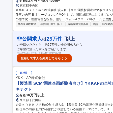
33万円～45万4000円
月給
東京都中央区
企業名 Ａｓｔｅｍｏ株式会社 求人名 【東京/間接材調達のマネジメント・調達企画管理(PMO/プロセス標準化)】
仕事の内容 日本リージョンのPMOとして、間接材調達におけるプロ
の標準化・運用管理を担当。他リージョンやグローバルチームと連携
詳細】■日本リージョンの窓口担当(グローバル連携あり)■間接材の原価低減活
業界未経験歓迎
年間休日120日以上
資格取得支援あり
英語
時短勤務
ト管理・データ集計・分析・資料作成■他リージョンやカテゴリーチー
ロセスや規程の標準化・運用管理 【魅力】広い視野で社内外の関連
告等を通じて視座を高められる職場です。 募集職種 【東京/間接材調達のマネジメント・調達企画管理(PMO/プロ
※
非公開求人
25
万件
は
以上
セス標準化)】
ご登録いただくと、約
25
万件の非公開求人から
ご希望に沿った求人をご紹介します。
※
2026年3月31日時点 ※求人数＝採用予定人数
登録して求人を紹介してもらう
正社員
YKK AP株式会社
【製造業 SCM/調達企画経験者向け】YKKAPの全社
キテクト
36万円以上
月給
東京都千代田区
企業名 ＹＫＫ ＡＰ株式会社 求人名 【製造業 SCM/調達企画経験者向け】YKKAPの全社IT基盤標準化の推進・企
画 仕事の内容 社内の各部門が検討している業務テーマについて、IT・DXの観点から課題を捉え、グローバル拠点