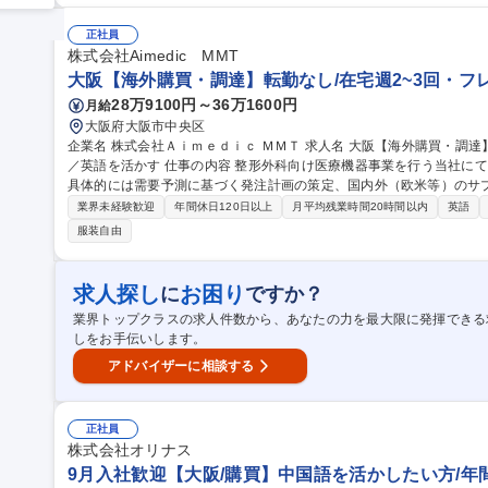
積もり作成・低減活動 ■担当商品のQCD最適化 ■輸出入含む国内外輸送の
【東京/海外調達・購買担当】SDGs/新素材LIMEX/ユニコーン企業
正社員
株式会社Aimedic MMT
大阪【海外購買・調達】転勤なし/在宅週2~3回・フ
28万9100円～36万1600円
月給
大阪府大阪市中央区
企業名 株式会社Ａｉｍｅｄｉｃ ＭＭＴ 求人名 大阪【海外購買・調達】転勤なし/在宅週2～3回・フレックスあり
／英語を活かす 仕事の内容 整形外科向け医療機器事業を行う当社にて、製品の購買・調達業務をお任せします。
具体的には需要予測に基づく発注計画の策定、国内外（欧米等）のサ
入関連業務です。 ■Excelを用いたデータ分析による需要予測、適正在庫管理、発注手配 ■国内および欧米（欧
業界未経験歓迎
年間休日120日以上
月平均残業時間20時間以内
英語
州・米国）の製造委託先との納期管理・調整 ■新規委託先の探索、見
服装自由
とのメール・電話・Web会議での英語対応、輸出入実務 【将来の期待
も含め、購買部門のコアとして活躍を期待しております。 募集職種 大阪【海外購買・調達】転勤なし/在宅週2～3
回・フレックスあり／英語を活かす
求人探し
お困り
に
ですか？
業界トップクラスの求人件数から、あなたの力を最大限に発揮できる
しをお手伝いします。
アドバイザーに相談する
正社員
株式会社オリナス
9月入社歓迎【大阪/購買】中国語を活かしたい方/年間