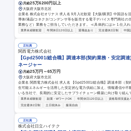
25万6200円以上
月給
大阪府大阪市北区
企業名 株式会社オリナス 求人名 9月入社歓迎【大阪/購買】中国語を活かしたい方/年間休日129日 仕事の内容 ■半
導体/液晶/コネクタ/コンデンサ等を販売する電子デバイス専門商社
業務など）業務をご担当していただきます。 ≪具体的には≫ 1.仕入れ先との価格交渉 2.基幹システムを使用した
発注業務、納期確認・納期交渉 3.不具合対応 4.仕入先からの各種案
業界未経験歓迎
年間休日120日以上
退職金あり
完全週休2日制
中国
日帰りもしくは宿泊を伴う出張をしていただく場合があります。 募集職種 9月入社歓迎【大阪/購買】中国語を活
かしたい方/年間休日129日
正社員
関西電力株式会社
【Gpd25001/総合職】調達本部(契約業務・安定調達
ネージャー
25万円～65万円
月給
大阪府大阪市北区
企業名 関西電力株式会社 求人名 【Gpd25001/総合職】調達本部（契約業務・安定調達） 仕事の内容 原子力・再
生可能エネルギーを活用した安定的な電力供給に加え、情報通信や不
いる当社で、長期的に安定したサプライチェーン構築に向け取り組んでいただきます。 
後継や職人等の人材不足、脆弱な経営基盤であるなど、サプライチェ
業界未経験歓迎
副業・WワークOK
年間休日120日以上
資格取得支援あ
箇所と連携し下記業務に携わっていただきます。 ・取引先との関係構
完全週休2日制
土日祝休み
服装自由
決 ・原価低減による競争力確保 募集職種 【Gpd250
正社員
株式会社日立ハイテク