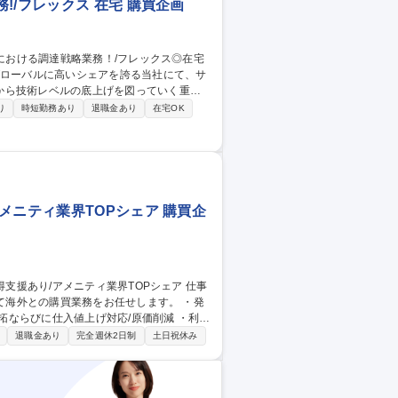
/フレックス 在宅 購買企画
から技術レベルの底上げを図っていく重要
り
時短勤務あり
退職金あり
在宅OK
対応に向けた進捗管理 ○調達部門の経費・固
座・契約書などのサプライヤマネジメントを
を支援 募集職種 【東京/調
メニティ業界TOPシェア 購買企
海外との購買業務をお任せします。 ・発
開拓ならびに仕入値上げ対応/原価削減 ・利益
退職金あり
完全週休2日制
土日祝休み