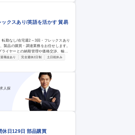
手配・最適物流の構築など 募集職種
レックスあり/英語を活かす 貿易
プライヤーとの納期管理や価格交渉、輸出
退職金あり
完全週休2日制
土日祝休み
積取得、価格・契約交渉 ■海外サプライヤー
】 ■将来的には年1～2回程度の国内外出張
求人探
休日129日 部品購買