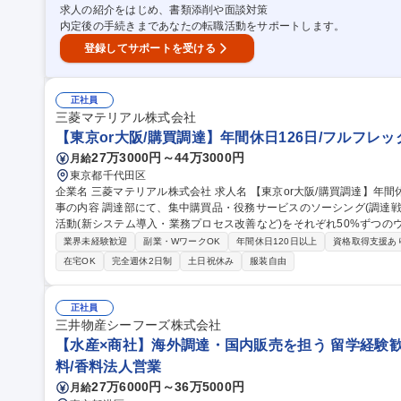
求人の紹介をはじめ、書類添削や面談対策
内定後の手続きまであなたの転職活動をサポートします。
登録してサポートを受ける
正社員
三菱マテリアル株式会社
【東京or大阪/購買調達】年間休日126日/フルフレッ
27万3000円～44万3000円
月給
東京都千代田区
企業名 三菱マテリアル株式会社 求人名 【東京or大阪/購買調達】年間休日126日/フルフレックス/在宅勤務併用 仕
事の内容 調達部にて、集中購買品・役務サービスのソーシング(調達戦
活動(新システム導入・業務プロセス改善など)をそれぞれ50%ずつのウェイトでお
買品の担当品目購買業務(50%)：社内外の調達メンバーや関係部門
業界未経験歓迎
副業・WワークOK
年間休日120日以上
資格取得支援あ
た調達方針・戦略の策定および実行を担当。■調達DX推進業務(50%
在宅OK
完全週休2日制
土日祝休み
服装自由
構築、業務プロセス改善の推進。【魅力】関係者が多岐に渡るため、
リードできる達成感・やりがいを得られます。出張は月1-2回程度。 募集職種 【東京or大阪/購買調達】年間休日1
26日/フルフレックス/在宅勤務併用
正社員
三井物産シーフーズ株式会社
【水産×商社】海外調達・国内販売を担う 留学経験歓迎
料/香料法人営業
27万6000円～36万5000円
月給