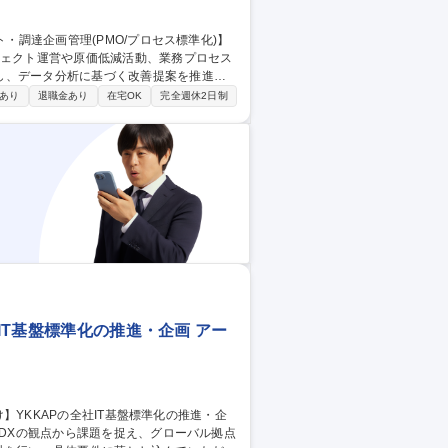
ジェクト運営や原価低減活動、業務プロセス
し、データ分析に基づく改善提案を推進。
動(Indirect CR)に関するプロジェク
あり
退職金あり
在宅OK
完全週休2日制
ムとの折衝、課題解決の提案推進■業務プ
部署や国内外サプライヤーと関わり、幹部報
IT基盤標準化の推進・企画 アー