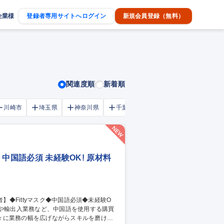
企業様
登録者専用サイトへログイン
新規会員登録（無料）
関連度順
新着順
川崎市
埼玉県
神奈川県
千葉市
大阪府
千葉県
 中国語必須 未経験OK! 原材料
々に業務の幅を広げながらスキルを磨ける