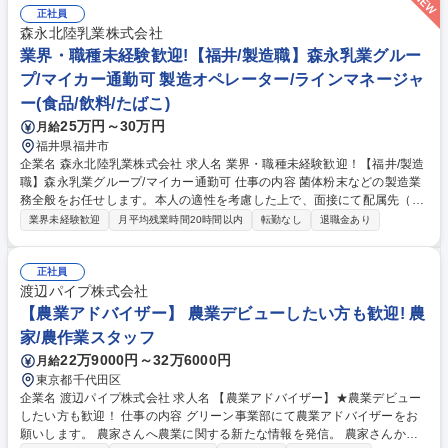
で、ご安心ください。徐々にステップアップしながら、将来的に数値管理
正社員
や業務指示、シフト管理などのマネジメント業務もお任せします。 【キャ
森永北陸乳業株式会社
リア】工場でのキャリアだと総務や品質管理、工場以外だと、営業や管理
業界・職種未経験歓迎!【福井/製造職】森永乳業グルー
部門（総務・人事等）でのキャリア形成も可能です。 募集職種 【多摩】
プ/マイカー通勤可 製造オペレーター/ラインマネージャ
食品製造スタッフ/創業60年の食品メーカー/休日120日/転勤なしも可
ー(食品/飲料/たばこ)
25万円～30万円
月給
福井県福井市
企業名 森永北陸乳業株式会社 求人名 業界・職種未経験歓迎！【福井/製造
職】森永乳業グループ/マイカー通勤可 仕事の内容 菌体粉末などの製造業
務全般をお任せします。本人の適性を考慮した上で、面接にて配属先（製
造・工務・品質管理のいずれか）を決定します。育成環境が整っており未
業界未経験歓迎
月平均残業時間20時間以内
転勤なし
退職金あり
経験でも安心して働ける環境がです！ 【業務一覧】※以下配属によって業
務が異なります。 ■製造：調乳作業（ウェット職場）、充填作業（ドライ
職場） ■工務：工場内の排水処理など、製造環境を支える業務 ■品質管
正社員
理：製品や原料の検査、製造ラインの衛生環境検査 など 森永乳業グルー
渡辺パイプ株式会社
プとして、期待が大きい事業であり、福井工場についても設備の増強を実
【農業アドバイザー】 農業デビューしたい方も歓迎! 農
施しています。ものづくりに興味のある方、是非お待ちしております！ 募
家/農作業スタッフ
集職種 業界・職種未経験歓迎！【福井/製造職】森永乳業グループ/マイカ
22万9000円～32万6000円
月給
ー通勤可
東京都千代田区
企業名 渡辺パイプ株式会社 求人名 【農業アドバイザー】★農業デビュー
したい方も歓迎！ 仕事の内容 グリーン事業部にて農業アドバイザーをお
願いします。 農家さんへ農業に関する新たな情報を発信。 農家さんから