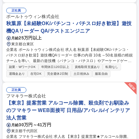
のスケジュールを管理し、問題が発生した際には適切な調整を行います。
■テスト実施：ゲームの挙動確認。特に格闘ゲームやアクションゲームの
正社員
ユーザビリティを意識したテストが求められます。■バグ報告：発見した
ポールトゥウィン株式会社
バグを開発チームに報告し、修正と再テストを繰り返します。 ※他の業務
秋葉原【未経験OK/パチンコ・パチスロ好き歓迎】遊技
内容はその他労働条件の備考欄を参照 募集職種 格闘ゲームが好きな未経
機QAリーダー QA/テストエンジニア
験者歓迎【大阪】開発品質管理課 格闘ゲームテスター
25万円以上
月給
東京都台東区
企業名 ポールトゥウィン株式会社 求人名 秋葉原【未経験OK/パチンコ・
パチスロ好き歓迎】遊技機QAリーダー 仕事の内容 10名～50名規模の精鋭
チームを率い、最新の遊技機（パチンコ・パチスロ）やアーケードゲーム
が、設計通り、かつ「最高に面白い状態」で動作するかを統括する司令塔
副業・WワークOK
年間休日120日以上
資格取得支援あり
転勤なし
です。 【具体的なミッション】■プロジェクトの設計・提案■攻めのプロ
退職金あり
在宅OK
完全週休2日制
土日祝休み
服装自由
ジェクト管理■分析と付加価値の提供■チームマネジメント 【教育環境】
入社後はまず、実際の筐体に触れながらテスター業務を学び、アミューズ
メントQA特有のルーティンや実務知識を習得します。基礎習得後は、先
正社員
輩リーダーの下で実戦的なマネジメントをトレーニング。十分な研修期間
フマキラー株式会社
を設けているため、着実にリーダーとしての地力を固められます。 募集職
【東京】提案営業 アルコール除菌、殺虫剤でお馴染み
種 秋葉原【未経験OK/パチンコ・パチスロ好き歓迎】遊技機QAリーダー
のフマキラー WEB面接可 日用品/アパレル/インテリア
法人営業
30万円～41万円
月給
東京都千代田区
企業名 フマキラー株式会社 求人名 【東京】提案営業★アルコール除菌、