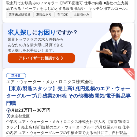
殺虫剤でお馴染みのフマキラー ◎WEB面接可 仕事の内容 ■当社の主力製
品である「ベープ」をはじめとする殺虫用品や「キッチン用アルコール除
菌」といった家庭用品、園芸用品などの提案営業です。 【具体的には】商
業界未経験歓迎
退職金あり
在宅OK
土日祝休み
社や販売代理店・小売店（ホームセンター、スーパー ドラッグストア等
）への本部商談と店頭での販売促進を中心に担っていただきます。市場や
販売動向の調査 ・製品や売場レイアウトの提案、 その提案資料の作成
求人探し
お困り
に
ですか？
（ディスプレイや販促物の企画）等。 ■人の命や暮らしを守ることに直結
業界トップクラスの求人件数から
するやりがいのある営業です ■弊社は海外でも殺虫剤事業を展開しており
あなたの力を最大限に発揮できる
ます。将来的には海外営業としてのキャリア構築も可能です。 募集職種
求人探しをお手伝いします。
【東京】提案営業★アルコール除菌、殺虫剤でお馴染みのフマキラー ◎W
EB面接可
アドバイザーに相談する
正社員
エア・ウォーター・メカトロニクス株式会社
【東京/製造スタッフ】売上高1兆円規模のエア・ウォー
ターグループ/月残業20H程 その他機械/電気/電子製品専
門職
21万円～36万円
月給
東京都北区
企業名 エア・ウォーター・メカトロニクス株式会社 求人名 【東京/製造ス
タッフ】売上高1兆円規模のエア・ウォーターグループ/月残業20H程 仕事
の内容 エア・ウォーターグループの中核企業である当社にて、自社製品の