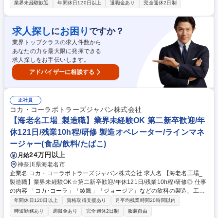
のお困り事に対応。営農指導など。 《入社後の流れ》 まずはアドバイザ
業界未経験歓迎
年間休日120日以上
退職金あり
完全週休2日制
ーになる為、農場で実務を通し栽培及び発送を学んでいただきます。（1
～2年程度） ■植物の栽培管理や販売に関わる業務全般 ■いちごに関する栽
培業務全般（他トマト・ブルーベリーなど） ■ネット通販受注及び発送業
求人探し
お困り
に
ですか？
務 ■マルシェなどへの出張販売/キッチンカーによる販売/SNSの更新等 募
業界トップクラスの求人件数から
集職種 【農業アドバイザー】★農業デビューしたい方も歓迎！
あなたの力を最大限に発揮できる
求人探しをお手伝いします。
アドバイザーに相談する
正社員
コカ・コーラボトラーズジャパン株式会社
【海老名工場_製造職】業界未経験OK 第二新卒歓迎/年
休121日/残業10h程/研修 製造オペレーター/ラインマネ
ージャー(食品/飲料/たばこ)
24万円以上
月給
神奈川県海老名市
企業名 コカ・コーラボトラーズジャパン株式会社 求人名 【海老名工場_
製造職】業界未経験OK☆第二新卒歓迎/年休121日/残業10h程/研修◎ 仕事
の内容 「コカ･コーラ」「綾鷹」「ジョージア」などの飲料の製造、工場
運営を担っていただきます。安全性･高品質･効率･働きやすい環境づくり
年間休日120日以上
資格取得支援あり
月平均残業時間20時間以内
等、自身が興味あるプロジェクトにも参画し、主体的に運営に携われま
時短勤務あり
退職金あり
完全週休2日制
服装自由
す。 ＜具体的には＞ ■自社製品製造時における規格管理 ■省人化,自働化の