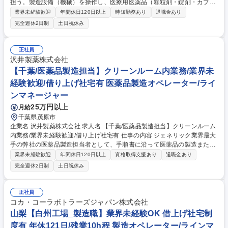
担う。製造設備（機械）を操作し、医療用医薬品（顆粒剤・錠剤・カプセ
ル剤）を製造する。 《医薬品製造の流れ》・原料の秤量、造粒作業・原料
業界未経験歓迎
年間休日120日以上
時短勤務あり
退職金あり
の秤量、造粒作業 ・原料及び造粒粉末の混合作業(粉.末を均一に混ぜ合わ
完全週休2日制
土日祝休み
せる)・整形～コーティング工程（薬が完成）・錠剤検査業務（欠けた錠
剤はないか、割れていないかをチェック）※クリーンルーム内での作業と
なります。 ※各製造工程において、教育制度あり ※基本的にすべての工
正社員
程は機械で自動的に行います。 ※生産状況により、就業時間外での勤務時
沢井製薬株式会社
間になる場合があります。 募集職種 【山形】固形製剤 製造オペレーター/
【千葉/医薬品製造担当】クリーンルーム内業務/業界未
日本のジェネリック業界を牽引/未経験歓迎
経験歓迎/借り上げ社宅有 医薬品製造オペレーター/ライ
ンマネージャー
25万円以上
月給
千葉県茂原市
企業名 沢井製薬株式会社 求人名 【千葉/医薬品製造担当】クリーンルーム
内業務/業界未経験歓迎/借り上げ社宅有 仕事の内容 ジェネリック業界最大
手の弊社の医薬品製造担当者として、手順書に沿って医薬品の製造または
包装にかかわる機械操作をお願いします。クリーンルーム内での作業とな
業界未経験歓迎
年間休日120日以上
資格取得支援あり
退職金あり
り、衛生的な環境でお仕事していただけます。 【入社後について】入社後
完全週休2日制
土日祝休み
は約半年にわたり研修を実施します。入社前の段階では専門的な知識は不
要です。医薬品製造を通じて社会貢献したいという意欲のある方はぜひご
応募ください！ 【働き方】1週間ごとに早番・遅番（日勤・夜勤）が交替
正社員
し、生活リズムが取りやすい環境です。 【採用背景】事業拡大・生産量増
コカ・コーラボトラーズジャパン株式会社
加に伴い人員強化 募集職種 【千葉/医薬品製造担当】クリーンルーム内業
山梨【白州工場_製造職】業界未経験OK 借上げ社宅制
務/業界未経験歓迎/借り上げ社宅有
度有 年休121日/残業10h程 製造オペレーター/ラインマ