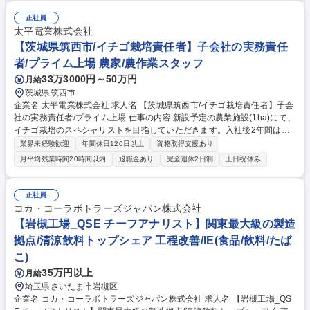
なポジションです。 ・中味製造（中味の製造工程における設備の運転管理
など）・品質向上、安全性担保、効率化の改善活動や業務標準化の取組み
正社員
※配属はご経験やスキルに応じ選考過程で決定 【キャリア】将来的に、原
太平電業株式会社
動工程（電力・排水等）やエンジニアリング(生産設備の新規導入･設備対
【茨城県筑西市/イチゴ栽培責任者】子会社の実務責任
応・保全・技術スタッフ等)といった関連部門へのチャレンジも可能で
者/プライム上場 農家/農作業スタッフ
す。 募集職種 11/1入社【京都 飲料工場】製造職（中味）住宅補助/福利厚
33万3000円～50万円
月給
生充実/WEB面接
茨城県筑西市
企業名 太平電業株式会社 求人名 【茨城県筑西市/イチゴ栽培責任者】子会
社の実務責任者/プライム上場 仕事の内容 新設予定の農業施設(1ha)にて、
イチゴ栽培のスペシャリストを目指していただきます。入社後2年間は研
修期間として以下の教育プログラムを予定し、その後新設する農業法人子
業界未経験歓迎
年間休日120日以上
資格取得支援あり
会社の実務責任者をお任せします。 【入社後】■1年目：:新設する農業施
月平均残業時間20時間以内
退職金あり
完全週休2日制
土日祝休み
設に導入する設備メーカーが主催する研修プログラムに参加し、設備操作/
保守管理について学びます。■2年目: 村上市のイチゴ農家のもと、雪国な
らではのイチゴ栽培技術やノウハウを実践的に学びます。【研修終了後】
正社員
■栽培計画の策定/実行 ■栽培管理(水やり/施肥/病害虫対策等) ■スタッフ管
コカ・コーラボトラーズジャパン株式会社
理/労務管理/教育 ■生産物の品質管理/出荷調整 ■事業運営に関わる管理業
【岩槻工場_QSE チーフアナリスト】関東最大級の製造
務全般 募集職種 【茨城県筑西市/イチゴ栽培責任者】子会社の実務責任者/
拠点/清涼飲料トップシェア 工程改善/IE(食品/飲料/たば
プライム上場
こ)
35万円以上
月給
埼玉県さいたま市岩槻区
企業名 コカ・コーラボトラーズジャパン株式会社 求人名 【岩槻工場_QS