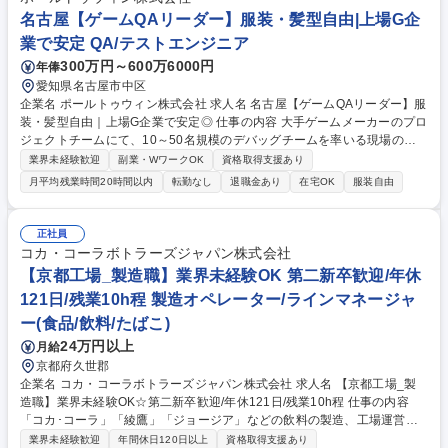
名古屋【ゲームQAリーダー】服装・髪型自由|上場G企
業で安定 QA/テストエンジニア
300万円～600万6000円
年俸
愛知県名古屋市中区
企業名 ポールトゥウィン株式会社 求人名 名古屋【ゲームQAリーダー】服
装・髪型自由｜上場G企業で安定◎ 仕事の内容 大手ゲームメーカーのプロ
ジェクトチームにて、10～50名規模のデバッグチームを率いる現場の司
令塔（リーダー）です。実際のゲームプレイはほぼなく、テスト計画策定
業界未経験歓迎
副業・WワークOK
資格取得支援あり
や進捗管理、顧客折衝等の管理業務を担います。 【具体的なミッション】
月平均残業時間20時間以内
転勤なし
退職金あり
在宅OK
服装自由
■チーム牽引:メンバーの育成や指導、適切なタスク配置 ■プロジェクト推
進:テスト計画の策定、見積もり作成、進捗管理、顧客との折衝 ■品質設
計:顧客企業と合意した方針に基づき、最適なテスト実行計画を提案 【入
正社員
社後の流れ】入社後はテスター業務を学び、実務知識を身につける研修か
コカ・コーラボトラーズジャパン株式会社
らスタート。その後は先輩リーダーによるOJTでじっくりと業務理解を深
【京都工場_製造職】業界未経験OK 第二新卒歓迎/年休
められます。 募集職種 名古屋【ゲームQAリーダー】服装・髪型自由｜上
121日/残業10h程 製造オペレーター/ラインマネージャ
場G企業で安定◎
ー(食品/飲料/たばこ)
24万円以上
月給
京都府久世郡
企業名 コカ・コーラボトラーズジャパン株式会社 求人名 【京都工場_製
造職】業界未経験OK☆第二新卒歓迎/年休121日/残業10h程 仕事の内容
「コカ･コーラ」「綾鷹」「ジョージア」などの飲料の製造、工場運営を
担っていただきます。安全性･高品質･効率･働きやすい環境づくり等、自
業界未経験歓迎
年間休日120日以上
資格取得支援あり