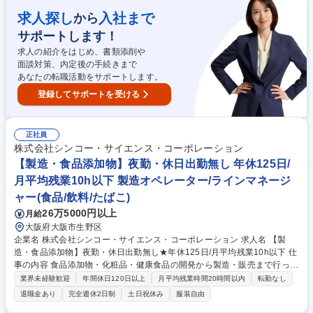
ムや牛乳の製造を行っております。中でも、「産地限定北海道根釧よつ葉
牛乳」は、全国飲用牛乳公正取引協議会の定める特選基準をクリアした根
求人探し
入社まで
から
釧地区の生乳を厳選使用しており、消費者の皆様に親しまれている製品で
サポートします！
す。入社後はいずれかの製造ラインへ配属となります。 ■シフト例⇒1【0:
00～8:00】2【8:00～16:00】3【16:00～24:00】 募集職種 【総合職/製造
求人の紹介をはじめ、書類添削や
オペレーター】釧路★業務用乳製品シェアは全国でも25％を誇る★
面談対策、内定後の手続きまで
あなたの転職活動をサポートします。
登録してサポートを受ける
正社員
株式会社シンコー・サイエンス・コーポレーション
【製造・食品添加物】夜勤・休日出勤無し 年休125日/
月平均残業10h以下 製造オペレーター/ラインマネージ
ャー(食品/飲料/たばこ)
26万5000円以上
月給
大阪府大阪市生野区
企業名 株式会社シンコー・サイエンス・コーポレーション 求人名 【製
造・食品添加物】夜勤・休日出勤無し★年休125日/月平均残業10h以下 仕
事の内容 食品添加物・化粧品・健康食品の開発から製造・販売まで行って
いる当社にて、食品添加物（液体・粉体）の製造するお仕事です。計量/混
業界未経験歓迎
年間休日120日以上
月平均残業時間20時間以内
転勤なし
合→撹拌→濾過や殺菌工程→液体の重点→配管やタンクの洗浄作業をお任
退職金あり
完全週休2日制
土日祝休み
服装自由
せ。 【魅力】■月平均残業時間は10h以下となっております。夏冬の長期