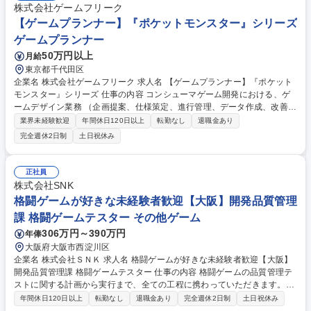
株式会社ゲームフリーク
【ゲームプランナー】『ポケットモンスター』シリーズ
ゲームプランナー
50万円以上
月給
東京都千代田区
企業名 株式会社ゲームフリーク 求人名 【ゲームプランナー】『ポケット
モンスター』シリーズ 仕事の内容 コンシューマゲーム開発における、ゲ
ームデザイン業務 （企画提案、仕様策定、進行管理、データ作成、改善提
案、デバッグ） 募集職種 【ゲームプランナー】『ポケットモンスター』
業界未経験歓迎
年間休日120日以上
転勤なし
退職金あり
シリーズ
完全週休2日制
土日祝休み
正社員
株式会社SNK
格闘ゲームが好きな未経験者歓迎【大阪】開発品質管理
課 格闘ゲームテスター その他ゲーム
306万円～390万円
年俸
大阪府大阪市西淀川区
企業名 株式会社ＳＮＫ 求人名 格闘ゲームが好きな未経験者歓迎【大阪】
開発品質管理課 格闘ゲームテスター 仕事の内容 格闘ゲームの品質管理テ
ストに関する計画から実行まで、全ての工程に携わっていただきます。
【具体的には】■ゲームテストプランの立案：テスト計画の作成。各ゲー
年間休日120日以上
転勤なし
退職金あり
完全週休2日制
土日祝休み
ムの特性に合わせたテスト項目を策定します。 ■テスト進行管理：テスト