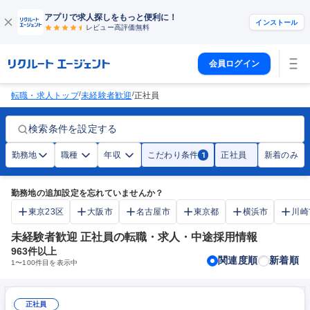
アプリで求人探しをもっと便利に！
インストール
レビュー高評価
無料
会員ログイン
/
/
転職・求人トップ
未経験者歓迎
正社員
検索条件を設定する
勤務地
職種
年収
こだわり条件
正社員
新着のみ
1
勤務地の追加設定を忘れていませんか？
東京23区
大阪市
名古屋市
東京都
横浜市
川崎
未経験者歓迎 正社員の転職・求人・中途採用情報
963
件以上
関連度順
新着順
1
〜
100
件目を表示中
正社員