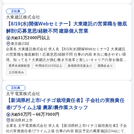
進む最新機器を始めとした製造ラインの運転管理,品種毎の調整,メンテナ
ンス業務 ■生産効率やエネルギー効率向上に向けた改善活動,設備の検討や
正社員
改造のリード ■新製品開発や新技術導入時の商業生産化に向けた製造技術
大東建託株式会社
の構築及び検証 ■各機械毎に頻度に準じた点検･整備の実施 ■プログラムに
【8/19(水)開催Webセミナー】大東建託の営業職を徹底
準じたサニテーション(洗浄)の実施,生産設備の維持管理 募集職種 【海老
解剖!応募意思/経験不問 建築個人営業
名工場_製造職】業界未経験OK☆第二新卒歓迎/年休121日/残業10h程/研
修◎
31万2000円以上
月給
東京都23区
企業名 大東建託株式会社 求人名 【8/19(水)開催Webセミナー】大東建託
の営業職を徹底解剖！応募意思/経験不問 仕事の内容 本当に働きやすい環
境、知ってる？大東建託が挑む働き方改革と新しいキャリアの形を徹底解
剖！この日限りの特別なセミナーです。ぜひご参加ください。【申込締
業界未経験歓迎
年間休日120日以上
資格取得支援あり
退職金あり
切】8/17 (月) 23:59まで 【日程】8/19(水)19:00-20:00 ＠オンライン実施
土日祝休み
■本求人へご応募いただくと、セミナーへの参加申し込みが完了します。
後日、視聴URLをご案内いたします。■応募意思・経験は不問。顔出し・
名前公開も不要ですので、お気軽にご参加ください。■セミナー終了後、
正社員
選考ご希望の方には、申し込み方法を別途ご案内します。 【詳細ページ】
太平電業株式会社
作成中 募集職種 【8/19(水)開催Webセミナー】大東建託の営業職を徹底
【新潟県村上市/イチゴ栽培責任者】子会社の実務責任
解剖！応募意思/経験不問
者/プライム上場 農家/農作業スタッフ
50万円～66万7000円
月給
新潟県村上市
企業名 太平電業株式会社 求人名 【新潟県村上市/イチゴ栽培責任者】子会
社の実務責任者/プライム上場 仕事の内容 新設予定の農業施設(1ha)にて、