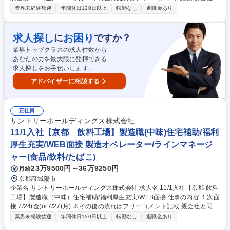
同等の充実した福利厚生で働きやすさ◎ サントリーグループの清涼飲料の
業界未経験歓迎
年間休日120日以上
転勤なし
退職金あり
製造業務（中味）を担います。 サントリーグループの安心安全な飲料製造
を担う大切なポジション。 ・パッケージング（お客様に製品を届けるため
のパッケージ製造/包装工程の製造ライン設備の運転管理や現場での切替作
求人探し
お困り
に
ですか？
業など）・品質向上、安全性担保、効率化の改善活動や業務標準化の取組
業界トップクラスの求人件数から
み 【キャリア】将来的に、原動工程（電力・排水等）やエンジニアリング
あなたの力を最大限に発揮できる
(生産設備の新規導入･設備対応・保全・技術スタッフ等)など関連部門への
求人探しをお手伝いします。
チャレンジも可能 募集職種 11/1入社【京都 飲料工場】製造職（パッケー
ジ）住宅補助/福利厚生◎/WEB面接
アドバイザーに相談する
正社員
サントリーホールディングス株式会社
11/1入社【京都 飲料工場】製造職(中味)住宅補助/福利
厚生充実/WEB面接 製造オペレーター/ラインマネージ
ャー(食品/飲料/たばこ)
23万9500円～36万9250円
月給
京都府城陽市
企業名 サントリーホールディングス株式会社 求人名 11/1入社【京都 飲料
工場】製造職（中味）住宅補助/福利厚生充実/WEB面接 仕事の内容 １次面
接 7/24(金)or7/27(月) ※その後の流れはフリーコメント記載 親会社と同等
の充実した福利厚生で働きやすさ◎ サントリーグループの清涼飲料の製造
業界未経験歓迎
年間休日120日以上
転勤なし
退職金あり
業務（中味）を担います。 サントリーGの安心安全な飲料製造を担う大切