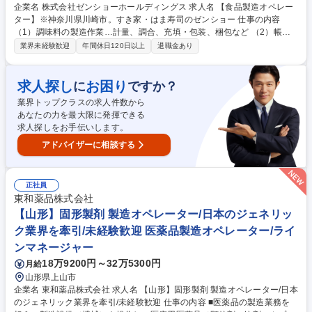
企業名 株式会社ゼンショーホールディングス 求人名 【食品製造オペレー
ター】※神奈川県川崎市。すき家・はま寿司のゼンショー 仕事の内容
（1）調味料の製造作業…計量、調合、充填・包装、梱包など （2）帳票
の作成と確認…正確に作業を行う為の帳票を発行、作業終了後は作業時に
業界未経験歓迎
年間休日120日以上
退職金あり
記入された内容をチェック （3）製造ラインの人員管理…パートさんのシ
フト管理や作業内容の調整など （4）生産管理…製品、原材料の在庫管理
と製造計画の作成など （5）製造機械のメンテナンス＆クリンリネス ご本
求人探し
お困り
に
ですか？
人の適性や経験を考慮しながら一つずつスキルを身に付けていただきま
業界トップクラスの求人件数から
す。将来的には工場のマネジメントをお任せしたいと考えております。 募
あなたの力を最大限に発揮できる
集職種 【食品製造オペレーター】※神奈川県川崎市。すき家・はま寿司の
求人探しをお手伝いします。
ゼンショー
アドバイザーに相談する
正社員
東和薬品株式会社
【山形】固形製剤 製造オペレーター/日本のジェネリッ
ク業界を牽引/未経験歓迎 医薬品製造オペレーター/ライ
ンマネージャー
18万9200円～32万5300円
月給
山形県上山市
企業名 東和薬品株式会社 求人名 【山形】固形製剤 製造オペレーター/日本
のジェネリック業界を牽引/未経験歓迎 仕事の内容 ■医薬品の製造業務を