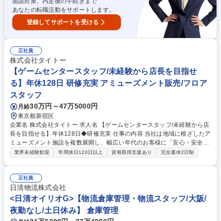
026年秋頃リニューアルオープン）福利厚生◎
面談対策、内定後の手続きまで
あなたの転職活動をサポートします。
登録してサポートを受ける
正社員
株式会社タイトー
【ゲームセンタースタッフ/未経験から店長を目指せ
る】年休128日 研修充実 アミューズメント販売/フロア
スタッフ
30万円～47万5000円
月給
東京都新宿区
企業名 株式会社タイトー 求人名 【ゲームセンタースタッフ/未経験から店
長を目指せる】年休128日◆研修充実 仕事の内容 当社は地域に根ざしたア
ミューズメント施設を複数展開し、幅広い年代のお客様に「安心・安全で
楽しい時間」を提供しています。店舗運営の中核を担っていただけるゲー
業界未経験歓迎
年間休日120日以上
資格取得支援あり
完全週休2日制
ムセンタースタッフを増員募集します。 【仕事の進め方】入社後は、接客
の基本や店内の運営ルールなど、業務に必要な基礎知識を学ぶところから
スタートします。その後は先輩スタッフによるOJTを通じて、業務の進め
正社員
方を一つずつ丁寧にレクチャー。■ゲーム機の操作方法や景品の補充タイ
日清物流株式会社
ミング■見栄えの良い陳列のコツ■万が一のトラブル時の対応など、実践を
<日清オイリオG>【物流倉庫管理・物流スタッフ/大阪/
交えながら習得していきます。 募集職種 【ゲームセンタースタッフ/未経
夜勤なし/土日休み】 倉庫管理
験から店長を目指せる】年休128日◆研修充実