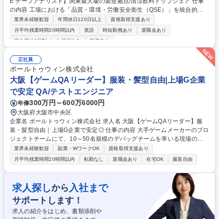
E チーフアナリスト】関東最大級の製造拠点/清涼飲料トップシェア 仕事
の内容 工場における「品質・環境・労働安全衛生（QSE）」を統合的に
マネジメントする役割をお任せします。QSE部長の補佐として、拠点全体
業界未経験歓迎
年間休日120日以上
資格取得支援あり
の管理体制の統制および改善をリードし、安定した工場運営と継続的なレ
月平均残業時間20時間以内
英語
時短勤務あり
退職金あり
ベル向上 を推進していただきます。 【詳細】■QSEマネジメントの運用リ
完全週休2日制
土日祝休み
服装自由
ード:品質／環境／労働安全衛生に関するマネジメントシステムの統合的な
運用管理 ■コンプライアンス・法令対応:食品安全、GMP、環境、労働安
正社員
全衛生に関する法令対応の実務リード ■品質・安全課題の分析および是正
ポールトゥウィン株式会社
推進:品質問題や顧客指摘に対する原因分析および是正処置の取りまとめ ■
大阪【ゲームQAリーダー】服装・髪型自由|上場G企業
KPIマネジメント・改善活動の推進■専門性を軸とした組織貢献 募集職種
【岩槻工場_QSE チーフアナリスト】関東最大級の製造拠点/清涼飲料トッ
で安定 QA/テストエンジニア
プシェア
300万円～600万6000円
年俸
大阪府大阪市中央区
企業名 ポールトゥウィン株式会社 求人名 大阪【ゲームQAリーダー】服
装・髪型自由｜上場G企業で安定◎ 仕事の内容 大手ゲームメーカーのプロ
ジェクトチームにて、10～50名規模のデバッグチームを率いる現場の司
令塔（リーダー）です。実際のゲームプレイはほぼなく、テスト計画策定
業界未経験歓迎
副業・WワークOK
資格取得支援あり
や進捗管理、顧客折衝等の管理業務を担います。 【具体的なミッション】
月平均残業時間20時間以内
転勤なし
退職金あり
在宅OK
服装自由
■チーム牽引:メンバーの育成や指導、適切なタスク配置 ■プロジェクト推
進:テスト計画の策定、見積もり作成、進捗管理、顧客との折衝 ■品質設
計:顧客企業と合意した方針に基づき、最適なテスト実行計画を提案 【入
求人探し
入社まで
から
社後の流れ】入社後はテスター業務を学び、実務知識を身につける研修か
サポートします！
らスタート。その後は先輩リーダーによるOJTでじっくりと業務理解を深
められます。 募集職種 大阪【ゲームQAリーダー】服装・髪型自由｜上場
求人の紹介をはじめ、書類添削や
G企業で安定◎