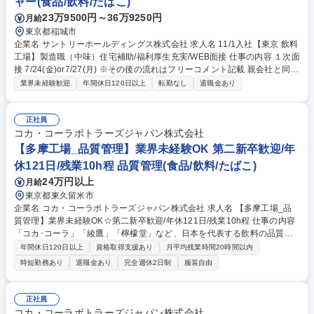
ャー(食品/飲料/たばこ)
ー通勤可
23万9500円～36万9250円
月給
東京都稲城市
企業名 サントリーホールディングス株式会社 求人名 11/1入社【東京 飲料
工場】製造職（中味）住宅補助/福利厚生充実/WEB面接 仕事の内容 １次面
接 7/24(金)or7/27(月) ※その後の流れはフリーコメント記載 親会社と同等
の充実した福利厚生で働きやすさ◎ サントリーグループの清涼飲料の製造
業界未経験歓迎
年間休日120日以上
転勤なし
退職金あり
業務（中味）を担います。 サントリーGの安心安全な飲料製造を担う大切
なポジションです。 ・中味製造（中味の製造工程における設備の運転管理
など）・品質向上、安全性担保、効率化の改善活動や業務標準化の取組み
正社員
※配属はご経験やスキルに応じ選考過程で決定 【キャリア】将来的に、原
コカ・コーラボトラーズジャパン株式会社
動工程（電力・排水等）やエンジニアリング(生産設備の新規導入･設備対
【多摩工場_品質管理】業界未経験OK 第二新卒歓迎/年
応・保全・技術スタッフ等)といった関連部門へのチャレンジも可能で
休121日/残業10h程 品質管理(食品/飲料/たばこ)
す。 募集職種 11/1入社【東京 飲料工場】製造職（中味）住宅補助/福利厚
24万円以上
月給
生充実/WEB面接
東京都東久留米市
企業名 コカ・コーラボトラーズジャパン株式会社 求人名 【多摩工場_品
質管理】業界未経験OK☆第二新卒歓迎/年休121日/残業10h程 仕事の内容
「コカ･コーラ」「綾鷹」「檸檬堂」など、日本を代表する飲料の品質管
理業務を担っていただきます。個人の頑張りが反映される評価制度、将来
年間休日120日以上
資格取得支援あり
月平均残業時間20時間以内
を見据えたキャリア制度が充実しており、モチベーション高く働けます！
時短勤務あり
退職金あり
完全週休2日制
服装自由
＜具体的には＞ ■コカ･コーラ製品の製造における、原材料検査と製造工
程検査、出荷検査に至るまでの品質管理 ■食品安全、法令、KOREおよびI
SO要求事項並びに顧客の要求を満たす品質を順守するためのシステム構
正社員
築と継続的改善 など 募集職種 【多摩工場_品質管理】業界未経験OK☆第
コカ・コーラボトラーズジャパン株式会社