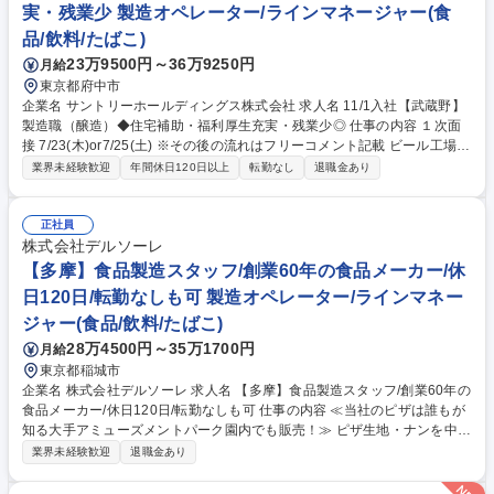
実・残業少 製造オペレーター/ラインマネージャー(食
品/飲料/たばこ)
23万9500円～36万9250円
月給
東京都府中市
企業名 サントリーホールディングス株式会社 求人名 11/1入社【武蔵野】
製造職（醸造）◆住宅補助・福利厚生充実・残業少◎ 仕事の内容 １次面
接 7/23(木)or7/25(土) ※その後の流れはフリーコメント記載 ビール工場に
て中味製造工程の製造（仕込・醗酵・貯酒・ろ過）のオペレーション、生
業界未経験歓迎
年間休日120日以上
転勤なし
退職金あり
産管理、設備メンテナンス、改善業務 を含む日常業務などをご担当いただ
きます。 【具体的な業務内容】 ※配属はご経験やスキルに応じ選考過程
で決定。 ■ビール生産設備の運転オペレーター ■品質確認、管理 ■設備の
正社員
点検 ■設備、仕組みの改善業務（品質、コスト、生産性、安全） 募集職種
株式会社デルソーレ
11/1入社【武蔵野】製造職（醸造）◆住宅補助・福利厚生充実・残業少◎
【多摩】食品製造スタッフ/創業60年の食品メーカー/休
日120日/転勤なしも可 製造オペレーター/ラインマネー
ジャー(食品/飲料/たばこ)
28万4500円～35万1700円
月給
東京都稲城市
企業名 株式会社デルソーレ 求人名 【多摩】食品製造スタッフ/創業60年の
食品メーカー/休日120日/転勤なしも可 仕事の内容 ≪当社のピザは誰もが
知る大手アミューズメントパーク園内でも販売！≫ ピザ生地・ナンを中心
とした多品種のパンを製造する多摩工場にて、製造、もしくは包装ライン
業界未経験歓迎
退職金あり
をお任せします。 【入社後のイメージ】まずは各ラインで当社の製造・包
装作業を習得していただきます。リーダーがしっかりサポートしますの