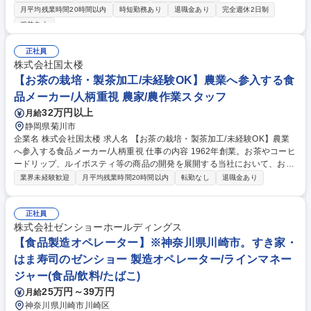
身が興味あるプロジェクトにも参画し、主体的に運営に携われます。 ＜具
月平均残業時間20時間以内
時短勤務あり
退職金あり
完全週休2日制
体的には＞ ■自社製品製造時における規格管理 ■省人化,自働化の進む最新
服装自由
機器を始めとした製造ラインの運転管理,品種毎の調整,メンテナンス業務
■生産効率やエネルギー効率向上に向けた改善活動,設備の検討や改造のリ
正社員
ード ■新製品開発や新技術導入時の商業生産化に向けた製造技術の構築及
株式会社国太楼
び検証 ■各機械毎に頻度に準じた点検･整備の実施 ■プログラムに準じたサ
【お茶の栽培・製茶加工/未経験OK】農業へ参入する食
ニテーション(洗浄)の実施,生産設備の維持管理 募集職種 【京都工場_製造
職】業界未経験OK☆第二新卒歓迎/年休121日/残業10h程
品メーカー/人柄重視 農家/農作業スタッフ
32万円以上
月給
静岡県菊川市
企業名 株式会社国太楼 求人名 【お茶の栽培・製茶加工/未経験OK】農業
へ参入する食品メーカー/人柄重視 仕事の内容 1962年創業。お茶やコーヒ
ードリップ、ルイボスティ等の商品の開発を展開する当社において、お茶
の生産・製造業務をお任せします。新規事業立ち上げ募集となります。未
業界未経験歓迎
月平均残業時間20時間以内
転勤なし
退職金あり
経験からお茶の栽培・製造のプロを目指せます 【繁忙期】■茶園管理作
業：茶摘み、肥料・防除■工場業務：受入、加工、梱包、掃除 【閑散期】
■茶園管理作業：肥料・防除、除草作業■機械整備：畑機械、工場機械メン
正社員
テナンス等。【当社について】当社は創業50年を超え、飲料・食品を取り
株式会社ゼンショーホールディングス
扱うメーカーの老舗企業。現状に満足することなく、常に消費者のニーズ
【食品製造オペレーター】※神奈川県川崎市。すき家・
に応え、簡便なティーパックの開発や健康茶ティーパックの品揃え強化等
はま寿司のゼンショー 製造オペレーター/ラインマネー
の新しいチャレンジを続けています。 募集職種 【お茶の栽培・製茶加工/
ジャー(食品/飲料/たばこ)
未経験OK】農業へ参入する食品メーカー/人柄重視
25万円～39万円
月給
神奈川県川崎市川崎区