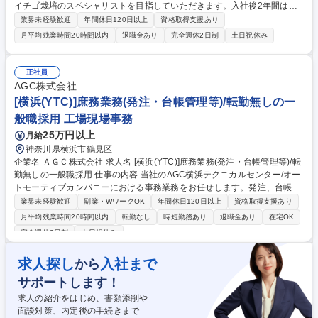
イチゴ栽培のスペシャリストを目指していただきます。入社後2年間は研
修期間として以下の教育プログラムを予定し、その後新設する農業法人子
業界未経験歓迎
年間休日120日以上
資格取得支援あり
会社の実務責任者をお任せします。 【入社後】■1年目：:新設する農業施
月平均残業時間20時間以内
退職金あり
完全週休2日制
土日祝休み
設に導入する設備メーカーが主催する研修プログラムに参加し、設備操作/
保守管理について学びます。■2年目: 村上市のイチゴ農家のもと、雪国な
らではのイチゴ栽培技術やノウハウを実践的に学びます。【研修終了後】
正社員
■栽培計画の策定/実行 ■栽培管理(水やり/施肥/病害虫対策等) ■スタッフ管
AGC株式会社
理/労務管理/教育 ■生産物の品質管理/出荷調整 ■事業運営に関わる管理業
[横浜(YTC)]庶務業務(発注・台帳管理等)/転勤無しの一
務全般 募集職種 【新潟県村上市/イチゴ栽培責任者】子会社の実務責任者/
般職採用 工場現場事務
プライム上場
25万円以上
月給
神奈川県横浜市鶴見区
企業名 ＡＧＣ株式会社 求人名 [横浜(YTC)]庶務業務(発注・台帳管理等)/転
勤無しの一般職採用 仕事の内容 当社のAGC横浜テクニカルセンター/オー
トモーティブカンパニーにおける事務業務をお任せします。発注、台帳管
理、納品物の管理、愛知工場・相模工場との連携業務をお任せします。
業界未経験歓迎
副業・WワークOK
年間休日120日以上
資格取得支援あり
【詳細】●発注、台帳管理、納品物の管理 ●愛知工場や相模工場との連携
月平均残業時間20時間以内
転勤なし
時短勤務あり
退職金あり
在宅OK
(納品物の確認や発注コードの確認など) ●社内メールの展開・確認 【働き
完全週休2日制
土日祝休み
方】残業は月10時間程度です。 募集職種 [横浜(YTC)]庶務業務(発注・台帳
管理等)/転勤無しの一般職採用
求人探し
入社まで
から
サポートします！
求人の紹介をはじめ、書類添削や
面談対策、内定後の手続きまで