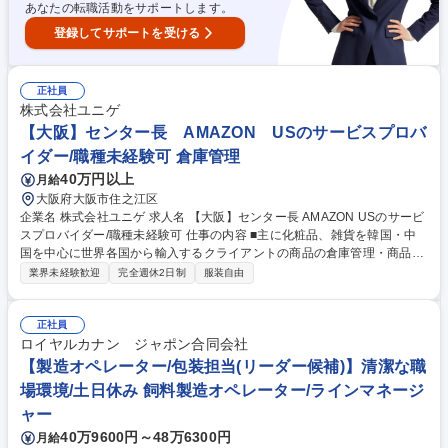
あなたの転職活動をサポートします。
登録してサポートを受ける
正社員
株式会社ユニゲ
【大阪】センター長 AMAZON USのサービスプロバ
イダー/職種未経験可 倉庫管理
40万円以上
月給
大阪府大阪市住之江区
企業名 株式会社ユニゲ 求人名 【大阪】センター長 AMAZON USのサービ
スプロバイダー/職種未経験可 仕事の内容 ■主に化粧品、雑貨を韓国・中
国を中心に世界各国から輸入するクライアントの商品の倉庫管理・商品管
理をお任せ致します。将来的には管理職としてセンター運営・管理を担っ
業界未経験歓迎
完全週休2日制
服装自由
ていただくことを想定しております。 【詳細】各作業工程の管理や日々の
入荷出荷量・在庫保管量の管理と検品・梱包など。センター運営をスムー
ズに進めるために必要な工数や資材の管理、人員計画を行います。将来的
正社員
には担当するセンター全体における、在庫・情報保全・資産保全・経費管
ロイヤルカナン ジャポン合同会社
理・倉庫内作業管理の責任を担って頂きます。 募集職種 【大阪】センタ
【製造オペレーター/包装担当(リーダー候補)】清潔な職
ー長 AMAZON USのサービスプロバイダー/職種未経験可
場環境/土日休み 飼料製造オペレーター/ラインマネージ
ャー
40万9600円～48万6300円
月給