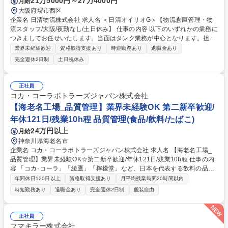
21万5000円～27万4000円
月給
大阪府堺市西区
企業名 日清物流株式会社 求人名 ＜日清オイリオG＞【物流倉庫管理・物
流スタッフ/大阪/夜勤なし/土日休み】 仕事の内容 以下のいずれかの業務に
つきましてお任せいたします。当面はタンク業務が中心となります。担当
業務に慣れた後にジョブローテーションがあります。 ■タンク業務：日清
業界未経験歓迎
資格取得支援あり
時短勤務あり
退職金あり
オイリオの食用油の原料となる油脂の保管・搬出入に関するオペレーショ
完全週休2日制
土日祝休み
ン業務。具体的にはタンクローリー車への油脂積込、タンクでの受入作
業、タンク設備管理、在庫管理等。 ■製品ローリー積込業務日清オイリオ
製品となる食用油のローリー車への積み込み作業の管理 ■ドライバーの受
正社員
付業務・受発注の対応・運送業者の手配・在庫管理・寝室管理・請求支払
コカ・コーラボトラーズジャパン株式会社
関連・伝票整理などの事務所業務 募集職種 ＜日清オイリオG＞【物流倉庫
【海老名工場_品質管理】業界未経験OK 第二新卒歓迎/
管理・物流スタッフ/大阪/夜勤なし/土日休み】
年休121日/残業10h程 品質管理(食品/飲料/たばこ)
24万円以上
月給
神奈川県海老名市
企業名 コカ・コーラボトラーズジャパン株式会社 求人名 【海老名工場_
品質管理】業界未経験OK☆第二新卒歓迎/年休121日/残業10h程 仕事の内
容 「コカ･コーラ」「綾鷹」「檸檬堂」など、日本を代表する飲料の品質
管理業務を担っていただきます。個人の頑張りが反映される評価制度、将
年間休日120日以上
資格取得支援あり
月平均残業時間20時間以内
来を見据えたキャリア制度が充実しており、モチベーション高く働けま
時短勤務あり
退職金あり
完全週休2日制
服装自由
す！ ＜具体的には＞ ■コカ･コーラ製品の製造における、原材料検査と製
造工程検査、出荷検査に至るまでの品質管理 ■食品安全、法令、KOREお
よびISO要求事項並びに顧客の要求を満たす品質を順守するためのシステ
正社員
ム構築と継続的改善 など 募集職種 【海老名工場_品質管理】業界未経験O
フマキラー株式会社