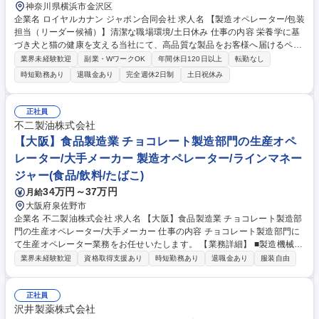
神奈川県横浜市金沢区
企業名 ロイヤルカナン ジャポン合同会社 求人名 【製造オペレーター/包装
担当（リーダー候補）】清潔な職場環境/土日休み 仕事の内容 栄養学に基
づき犬と猫の健康を支える当社にて、高品質な製品をお客様へ届けるペッ
トフード包装オペレーションチームのサブリーダーとして、メンバー育成
業界未経験歓迎
副業・WワークOK
年間休日120日以上
転勤なし
や現場改善をリードいただきます。 ■安全・品質：模範となりリスク改善
時短勤務あり
退職金あり
完全週休2日制
土日祝休み
や品質・食品安全基準の運用、不適合発生時の原因調査を行う。■オペレ
ーション：シフト内の業務管理や現場指導、課題解決、他部門との連携に
よる生産目標の達成。■現場力強化（FMOS）：日々の方針展開、5S活
正社員
動、教育指導、問題エスカレーション。■チームリード：円滑な連携体制
不二製油株式会社
の構築とエンゲージメント向上。 募集職種 【製造オペレーター/包装担当
【大阪】食品製造業 チョコレート製造部門の生産オペ
（リーダー候補）】清潔な職場環境/土日休み
レーター/大手メーカー 製造オペレーター/ラインマネー
ジャー(食品/飲料/たばこ)
34万円～37万円
月給
大阪府泉佐野市
企業名 不二製油株式会社 求人名 【大阪】食品製造業 チョコレート製造部
門の生産オペレーター/大手メーカー 仕事の内容 チョコレート製造部門に
て生産オペレーター業務をお任せいたします。 【業務詳細】 ■製造機械稼
働操作■生産設備メンテナンス■工程毎の品質管理 【当社の特徴】 工場内
業界未経験歓迎
資格取得支援あり
時短勤務あり
退職金あり
服装自由
はほぼ自動化され、機械操作など覚える事はありますが、色々な業務に関
われる面白さがあり、業務習得を通じて成長・ステップアップも可能で
す。 募集職種 【大阪】食品製造業 チョコレート製造部門の生産オペレー
正社員
ター/大手メーカー
沢井製薬株式会社