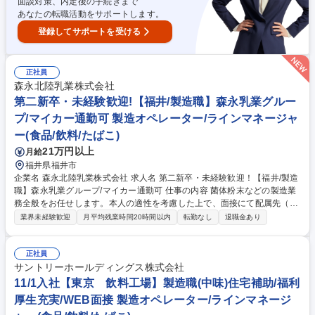
面談対策、内定後の手続きまで
あなたの転職活動をサポートします。
登録してサポートを受ける
正社員
森永北陸乳業株式会社
第二新卒・未経験歓迎!【福井/製造職】森永乳業グルー
プ/マイカー通勤可 製造オペレーター/ラインマネージャ
ー(食品/飲料/たばこ)
21万円以上
月給
福井県福井市
企業名 森永北陸乳業株式会社 求人名 第二新卒・未経験歓迎！【福井/製造
職】森永乳業グループ/マイカー通勤可 仕事の内容 菌体粉末などの製造業
務全般をお任せします。本人の適性を考慮した上で、面接にて配属先（製
造・工務・品質管理のいずれか）を決定します。育成環境が整っており未
業界未経験歓迎
月平均残業時間20時間以内
転勤なし
退職金あり
経験でも安心して働ける環境がです！ 【業務一覧】※以下配属によって業
務が異なります。 ■製造：調乳作業（ウェット職場）、充填作業（ドライ
職場） ■工務：工場内の排水処理など、製造環境を支える業務 ■品質管
正社員
理：製品や原料の検査、製造ラインの衛生環境検査 など 森永乳業グルー
サントリーホールディングス株式会社
プとして、期待が大きい事業であり、福井工場についても設備の増強を実
11/1入社【東京 飲料工場】製造職(中味)住宅補助/福利
施しています。ものづくりに興味のある方、是非お待ちしております！ 募
厚生充実/WEB面接 製造オペレーター/ラインマネージ
集職種 第二新卒・未経験歓迎！【福井/製造職】森永乳業グループ/マイカ