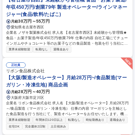
年収450万円/創業79年 製造オペレーター/ラインマネー
ジャー(食品/飲料/たばこ)
30万円～55万円
月給
愛知県名古屋市西区
企業名 ノザキ製菓株式会社 求人名 【名古屋市西区】未経験から管理職★
食品・お菓子製造/年収450万円/創業79年 仕事の内容 自社工場にてチュー
インガムやチョコレート等のお菓子などの食品製造・包装を行う当社に
て、工場の製造工程管理をお任せいたします。生産管理・品質管理業務全
業界未経験歓迎
転勤なし
退職金あり
般を通じて、ものづくりの中核を担う職務です。 ■製造工程（混合～成形
～包装）の進捗管理・監督 ■現場スタッフ（パート社員等）への作業指
導・シフト管理 ■衛生管理の徹底および品質チェック■製造ラインの効率
正社員
化に向けた改善提案 【入社後の流れ】最初の3ヶ月は各工程を実体験し、
リボン食品株式会社
商品知識や設備の仕組みを習得。その後、段階的に管理業務の幅を広げて
【大阪/製造オペレーター】月給28万円~/食品製造(マー
いただきます。将来は工場全体のマネジメントを担う「工場長候補」とし
ガリン・冷凍生地) 商品企画
ての活躍を期待するポジションです。 募集職種 【名古屋市西区】未経験
28万円～40万円
月給
から管理職★食品・お菓子製造/年収450万円/創業79年
大阪府大阪市淀川区
企業名 リボン食品株式会社 求人名 【大阪/製造オペレーター】月給28万円
～/食品製造（マーガリン・冷凍生地） 仕事の内容 マーガリンを主軸とし
た食品製造を行う当社にて、製造オペレーターをお任せいたします。機械
操作と品質管理を通じて、製品の安定生産を支える重要な役割を担ってい
業界未経験歓迎
年間休日120日以上
転勤なし
時短勤務あり
退職金あり
ただきます。 ■製造ラインのオペレーション・管理 マーガリンおよび冷凍
在宅OK
完全週休2日制
土日祝休み
パイ生地製造の機械運用・監視、製品品質チェック ■包装ラインの機械オ