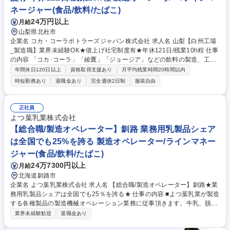
ネージャー(食品/飲料/たばこ)
24万円以上
月給
山梨県北杜市
企業名 コカ・コーラボトラーズジャパン株式会社 求人名 山梨【白州工場
_製造職】業界未経験OK★借上げ社宅制度有★年休121日/残業10h程 仕事
の内容 「コカ･コーラ」「綾鷹」「ジョージア」などの飲料の製造、工場
運営を担っていただきます。安全性･高品質･効率･働きやすい環境づくり
年間休日120日以上
資格取得支援あり
月平均残業時間20時間以内
等、自身が興味あるプロジェクトにも参画し、主体的に運営に携われま
時短勤務あり
退職金あり
完全週休2日制
服装自由
す。 ＜具体的には＞ ■自社製品製造時における規格管理 ■省人化,自働化の
進む最新機器を始めとした製造ラインの運転管理,品種毎の調整,メンテナ
ンス業務 ■生産効率やエネルギー効率向上に向けた改善活動,設備の検討や
正社員
改造のリード ■新製品開発や新技術導入時の商業生産化に向けた製造技術
よつ葉乳業株式会社
の構築及び検証 ■各機械毎に頻度に準じた点検･整備の実施 ■プログラムに
【総合職/製造オペレーター】釧路 業務用乳製品シェア
準じたサニテーション(洗浄)の実施,生産設備の維持管理 募集職種 山梨
は全国でも25%を誇る 製造オペレーター/ラインマネー
【白州工場_製造職】業界未経験OK★借上げ社宅制度有★年休121日/残業
10h程
ジャー(食品/飲料/たばこ)
24万7300円以上
月給
北海道釧路市
企業名 よつ葉乳業株式会社 求人名 【総合職/製造オペレーター】釧路★業
務用乳製品シェアは全国でも25％を誇る★ 仕事の内容 ■よつ葉乳業が製造
する各種製品の製造機械オペレーション業務に従事頂きます。牛乳、脱脂
粉乳、生クリームや牛乳の製造機械オペレーションとなります。 ■根釧工
業界未経験歓迎
退職金あり
場では、乳製品工場、市乳工場に分かれており、主に脱脂粉乳、生クリー