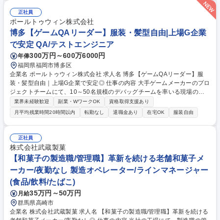
休みは製造工場を閉めておりますので、その前後が繁忙期です。■上長や
責任者など複数人で人事評価を数字で決めるので、納得のいく人事評価制
正社員
度となっております。頑張りが給与にも反映される環境で、1年目で2回昇
ポールトゥウィン株式会社
給した方もいます。■約15年で化粧品売り上げを24億円増としたりタイム
博多【ゲームQAリーダー】服装・髪型自由|上場G企業
カードを電子化したりとより働きやすくより安定した企業への変革期で
で安定 QA/テストエンジニア
す。 募集職種 【製造・食品添加物】夜勤・休日出勤無し★年休125日/月
平均残業10h以下
300万円～600万6000円
年俸
福岡県福岡市博多区
企業名 ポールトゥウィン株式会社 求人名 博多【ゲームQAリーダー】服
装・髪型自由｜上場G企業で安定◎ 仕事の内容 大手ゲームメーカーのプロ
ジェクトチームにて、10～50名規模のデバッグチームを率いる現場の司
令塔（リーダー）です。実際のゲームプレイはほぼなく、テスト計画策定
業界未経験歓迎
副業・WワークOK
資格取得支援あり
や進捗管理、顧客折衝等の管理業務を担います。 【具体的なミッション】
月平均残業時間20時間以内
転勤なし
退職金あり
在宅OK
服装自由
■チーム牽引:メンバーの育成や指導、適切なタスク配置 ■プロジェクト推
進:テスト計画の策定、見積もり作成、進捗管理、顧客との折衝 ■品質設
計:顧客企業と合意した方針に基づき、最適なテスト実行計画を提案 【入
正社員
社後の流れ】入社後はテスター業務を学び、実務知識を身につける研修か
株式会社武蔵製菓
らスタート。その後は先輩リーダーによるOJTでじっくりと業務理解を深
【和菓子の製造職/管理職】革新を続ける老舗和菓子メ
められます。 募集職種 博多【ゲームQAリーダー】服装・髪型自由｜上場
ーカー/夜勤なし 製造オペレーター/ラインマネージャー
G企業で安定◎
(食品/飲料/たばこ)
35万円～50万円
月給
群馬県高崎市
企業名 株式会社武蔵製菓 求人名 【和菓子の製造職/管理職】革新を続ける