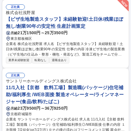
ペレーション 製品の梱包・パッケージング業務の指示出しおよび品質管理
■日報作成・原料準備・翌日以降の製造計画サポート ■製造機械の定期ク
正社員
リーニングと部品の分解・洗浄 募集職種 【大阪/製造オペレーター】月給
株式会社浅野屋
28万円～/食品製造（マーガリン・冷凍生地）
【ピザ生地製造スタッフ】未経験歓迎!土日休/残業ほぼ
無し/創業90年の安定性 生産計画策定
21万1500円～25万3500円
月給
東京都板橋区
企業名 株式会社浅野屋 求人名 【ピザ生地製造スタッフ】未経験歓迎！土
日休/残業ほぼ無し/創業90年の安定性 仕事の内容 冷凍ピザ生地の製造業務
（ピザ生地の仕込み・整形・梱包・発送など)、製造工程をチームで分担
して行います。1か月ほどで仕事に慣れられるので、食品製造が初めての
業界未経験歓迎
転勤なし
退職金あり
方も安心してスタートできます。 【具体的には】■大手宅配ピサチェーン
向けの冷凍ピサ生地製造（専用工場での作業）■冷凍生地の入った段ボー
ルをトラックへ積み込み■仕込み（小麦粉、塩、水などを機械に投入）■成
正社員
形（形を整えてビニールで包装）■冷凍（生地を段ボール箱に入れて冷凍
サントリーホールディングス株式会社
庫で保管） ※立ち仕事／業務に25kgの小麦粉袋、16kgの段ボール等の持
11/1入社【京都 飲料工場】製造職(パッケージ)住宅補
ち運び作業が含まれています。※製造ラインは常温の環境下となります。
助/福利厚生 /WEB面接 製造オペレーター/ラインマネー
募集職種 【ピザ生地製造スタッフ】未経験歓迎！土日休/残業ほぼ無し/創
ジャー(食品/飲料/たばこ)
業90年の安定性
23万9500円～36万9250円
月給
京都府城陽市
企業名 サントリーホールディングス株式会社 求人名 11/1入社【京都 飲料
工場】製造職（パッケージ）住宅補助/福利厚生◎/WEB面接 仕事の内容 １
次面接 7/24(金)or7/27(月) ※その後の流れはフリーコメント記載 親会社と