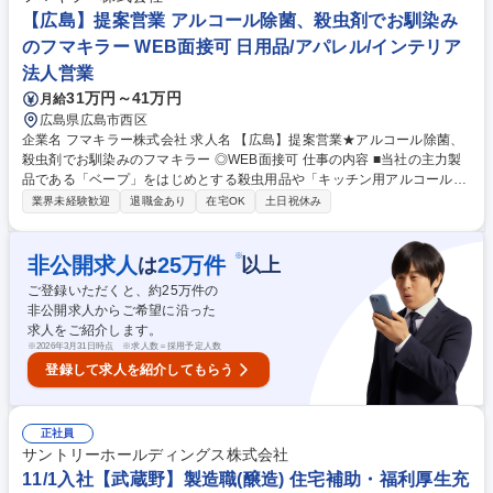
K☆第二新卒歓迎/年休121日/残業10h程
【広島】提案営業 アルコール除菌、殺虫剤でお馴染み
のフマキラー WEB面接可 日用品/アパレル/インテリア
法人営業
31万円～41万円
月給
広島県広島市西区
企業名 フマキラー株式会社 求人名 【広島】提案営業★アルコール除菌、
殺虫剤でお馴染みのフマキラー ◎WEB面接可 仕事の内容 ■当社の主力製
品である「ベープ」をはじめとする殺虫用品や「キッチン用アルコール除
菌」といった家庭用品、園芸用品などの提案営業です。 【具体的には】商
業界未経験歓迎
退職金あり
在宅OK
土日祝休み
社や販売代理店・小売店（ホームセンター、スーパー ドラッグストア等
）への本部商談と店頭での販売促進を中心に担っていただきます。市場や
販売動向の調査 ・製品や売場レイアウトの提案、 その提案資料の作成
※
非公開求人
25
万件
は
以上
（ディスプレイや販促物の企画）等。 ■人の命や暮らしを守ることに直結
ご登録いただくと、約
25
万件の
するやりがいのある営業です ■弊社は海外でも殺虫剤事業を展開しており
非公開求人からご希望に沿った
ます。将来的には海外営業としてのキャリア構築も可能です。 募集職種
求人をご紹介します。
【広島】提案営業★アルコール除菌、殺虫剤でお馴染みのフマキラー ◎W
※
2026年3月31日時点 ※求人数＝採用予定人数
EB面接可
登録して求人を紹介してもらう
正社員
サントリーホールディングス株式会社
11/1入社【武蔵野】製造職(醸造) 住宅補助・福利厚生充