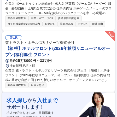
企業名 ポールトゥウィン株式会社 求人名 秋葉原【ゲームQAリーダー】服
装・髪型自由｜上場G企業で安定◎ 仕事の内容 大手ゲームメーカーのプロ
ジェクトチームにて、10～50名規模のデバッグチームを率いる現場の司
令塔（リーダー）です。実際のゲームプレイはほぼなく、テスト計画策定
業界未経験歓迎
副業・WワークOK
資格取得支援あり
や進捗管理、顧客折衝等の管理業務を担います。 【具体的なミッション】
月平均残業時間20時間以内
転勤なし
退職金あり
在宅OK
服装自由
■チーム牽引:メンバーの育成や指導、適切なタスク配置 ■プロジェクト推
進:テスト計画の策定、見積もり作成、進捗管理、顧客との折衝 ■品質設
計:顧客企業と合意した方針に基づき、最適なテスト実行計画を提案 【入
正社員
社後の流れ】入社後はテスター業務を学び、実務知識を身につける研修か
森トラスト・ホテルズ&リゾーツ株式会社
らスタート。その後は先輩リーダーによるOJTでじっくりと業務理解を深
【箱根】ホテルフロント(2026年秋頃リニューアルオー
められます。 募集職種 秋葉原【ゲームQAリーダー】服装・髪型自由｜上
プン)福利厚生 フロント
場G企業で安定◎
25万8000円～33万円
月給
神奈川県足柄上郡
企業名 森トラスト・ホテルズ＆リゾーツ株式会社 求人名 【箱根】ホテル
フロント（2026年秋頃リニューアルオープン）福利厚生◎ 仕事の内容 箱
根の豊かな自然に囲まれた新しいホテルで、オープニングメンバーとして
活躍していただける仲間を募集しています。リニューアルオープンに伴
業界未経験歓迎
退職金あり
い、ホテルの新たなスタートを共に創り上げていく貴重な機会です。 フロ
ントスタッフとしてお客様をお迎えするだけでなく、ホテルの新たな価値
づくりにも携わっていただきます。 ■チェックイン、チェックアウト業務
求人探し
入社まで
から
■ベルスタッフ業務■宿泊ゲスト、VIPの対応■客室清掃、ベッドメイキン
サポートします！
グ■客室のインスペクション■新人スタッフへの教育、など （変更の範
囲）ホテルの運営に関する各種業務 募集職種 【箱根】ホテルフロント（2
求人の紹介をはじめ、書類添削や