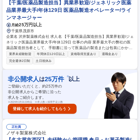
【千葉/医薬品製造担当】異業界歓迎/ジェネリック医薬
品業界最大手/年休129日 医薬品製造オペレーター/ライ
ンマネージャー
25万円以上
月給
千葉県茂原市
企業名 沢井製薬株式会社 求人名 【千葉/医薬品製造担当】異業界歓迎/ジェ
ネリック医薬品業界最大手/年休129日 仕事の内容 業界最大手の弊社の医
薬品製造担当者として、手順書に沿って医薬品の製造または包装にかかわ
る機械操作をお願いします。クリーンルーム内での作業となり、衛生的な
業界未経験歓迎
年間休日120日以上
資格取得支援あり
退職金あり
環境でお仕事していただけます。 【入社後について】 入社後は約半年に
完全週休2日制
土日祝休み
わたり研修を実施します。入社前の段階では専門的な知識は不要です。医
薬品製造を通じて社会貢献したいという意欲のある方はぜひご応募くださ
い！ 【採用背景】事業拡大・生産量増加に伴い人員強化 募集職種 【千葉/
※
非公開求人
25
万件
は
以上
医薬品製造担当】異業界歓迎/ジェネリック医薬品業界最大手/年休129日
ご登録いただくと、約
25
万件の
非公開求人からご希望に沿った
求人をご紹介します。
※
2026年3月31日時点 ※求人数＝採用予定人数
登録して求人を紹介してもらう
正社員
ノザキ製菓株式会社
【名古屋市西区】未経験から管理職 食品・お菓子製造/