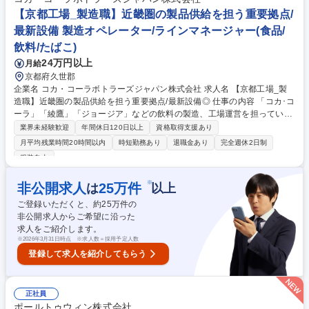
二新卒歓迎/年休121日/残業10h程
【京都工場_製造職】近畿圏の製品供給を担う重要拠点/
最新設備 製造オペレーター/ラインマネージャー(食品/
飲料/たばこ)
24万円以上
月給
京都府久世郡
企業名 コカ・コーラボトラーズジャパン株式会社 求人名 【京都工場_製
造職】近畿圏の製品供給を担う重要拠点/最新設備◎ 仕事の内容 「コカ･コ
ーラ」「綾鷹」「ジョージア」などの飲料の製造、工場運営を担っていた
だきます。安全性･高品質･効率･働きやすい環境づくり等、自身が興味あ
業界未経験歓迎
年間休日120日以上
資格取得支援あり
るプロジェクトにも参画し、主体的に運営に携われます。 ＜具体的には＞
月平均残業時間20時間以内
時短勤務あり
退職金あり
完全週休2日制
■自社製品製造時における規格管理 ■省人化,自働化の進む最新機器を始め
服装自由
とした製造ラインの運転管理,品種毎の調整,メンテナンス業務 ■生産効率
やエネルギー効率向上に向けた改善活動,設備の検討や改造のリード ■新製
※
非公開求人
25
万件
は
以上
品開発や新技術導入時の商業生産化に向けた製造技術の構築及び検証 ■各
機械毎に頻度に準じた点検･整備の実施 ■プログラムに準じたサニテーシ
ご登録いただくと、約
25
万件の
ョン(洗浄)の実施,生産設備の維持管理 募集職種 【京都工場_製造職】近畿
非公開求人からご希望に沿った
圏の製品供給を担う重要拠点/最新設備◎
求人をご紹介します。
※
2026年3月31日時点 ※求人数＝採用予定人数
登録して求人を紹介してもらう
正社員
ポールトゥウィン株式会社