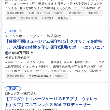
可（フルリモートも可）/教育を支える 仕事の内容 ■大学受験やプログラ
ミング等、様々な学びたい人の学習を支えるため、オリジナル教材、双方
向参加型のライブ授業等の機能を搭載した当社開発の学習システム「ZEN
業界未経験歓迎
副業・WワークOK
転勤なし
時短勤務あり
退職金あり
Study」のWebフロントエンド開発をお任せします。 ■一般ユーザーの
在宅OK
完全週休2日制
土日祝休み
服装自由
他、当社運営のN高校やS高校、また2025年4月に開校する日本発の本格
的なオンライン大学「ZEN大学」の生徒が利用する学習システムです。■
その他、「ZEN Study」に紐づく、先生方が生徒や学習者の学習状況を管
正社員
理する「ZEN Compass」の開発もお任せします。 ■実装だけでなく設計
チームラボインテグレート株式会社
からリリース、FrontendOpsのような領域、ときには要件定義まで幅広く
【経験不問/ミュージアム保守担当】クオリティを維持
関われます。 【業務一例】その他勤務条件の備考欄参照 募集職種 【フロ
し、来場者の体験を守る 保守/運用/サポートエンジニア
ントエンドエンジニア】在宅勤務可（フルリモートも可）/教育を支える
30万円以上
月給
東京都千代田区
企業名 チームラボインテグレート株式会社 求人名 【経験不問/ミュージア
ム保守担当】クオリティを維持し、来場者の体験を守る 仕事の内容 「チ
ームラボ ボーダレス」や「チームラボプラネッツ」のような、国内外で開
催される常設展示作品の保全・保守・メンテナンスチームでの業務をお任
業界未経験歓迎
年間休日120日以上
転勤なし
せします。 【主な仕事内容】■トラブル発生時の原因究明、切り分け ■オ
ンラインでのソフトウェア対応 ■現地スタッフに指示してのハードウェア
対応 ■社内エンジニアへのトラブル共有、ならびに対応・対策の進捗確認
正社員
■新規展示の立ち上げにおけるメンテナンス面での準備の進行管理 ■現地
LINEヤフー株式会社
スタッフへの各種レクチャー ■メンテナンス計画の策定 ■現地＆オンライ
【プロダクトマネージャー / LINEアプリ「ウォレッ
ンでの定期チェックとメンテナンス 募集職種 【経験不問/ミュージアム保
ト」タブ】フルフレックス Webプロデューサー
守担当】クオリティを維持し、来場者の体験を守る