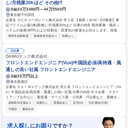
し/月残業20hほど その他IT
テムや業務アプリケーションの企画,導入,運用
34万3400円～44万5500円
月給
東京都千代田区
企業名 ゼビオコーポレート株式会社 求人名 【御茶ノ水/AI・DX推進】東
証プライム上場G/転勤無し/月残業20hほど 仕事の内容 既存業務・既存シ
ステムの改善(BPR)および自動化・高度化の推進をお任せします。現場業
務の効率化・標準化・データ活用を推進し、業務の生産性向上と現場負荷
業界未経験歓迎
資格取得支援あり
転勤なし
軽減を実現するポジションです。 業務改善・BPRの実行／現行業務の可
視化(As-Is分析)／業務課題の整理／ボトルネック分析／業務プロセス改善
(To-Be設計)／自動化・効率化施策の推進／RPA・マクロ等を用いた業務
正社員
自動化の設計・実装／AIツールを活用した業務効率化(生成AI含む)／各種
DAIMUテック株式会社
業務ツール(Power Platform等)の活用 募集職種 【御茶ノ水/AI・DX推進】
フロントエンドエンジニア(Vue)中国語必須/高待遇・風
東証プライム上場G/転勤無し/月残業20hほど
通しの良い社風 フロントエンドエンジニア
35万円以上
月給
東京都港区
企業名 ＤＡＩＭＵテック株式会社 求人名 フロントエンドエンジニア（Vu
e）中国語必須/高待遇・風通しの良い社風 仕事の内容 中小企業・スター
トアップを中心に、製造業・サービス業・小売業・IT企業など、業種を問
わず幅広い企業様のIT基盤構築・業務効率化を支援しております。 プロダ
資格取得支援あり
転勤なし
退職金あり
在宅OK
完全週休2日制
クトマネージャー、デザイナー、バックエンドエンジニアとの協働開発 マ
中国語
服装自由
ルチデバイス対応、クロスブラウザ対応 パフォーマンス最適化、表示速度
改善 Playwright を用いたフロントエンド自動テスト作成 仕様検討・技術
設計および実装 WebSocket / Socket.IO を用いたリアルタイム通信開発 募
求人探し
お困り
に
ですか？