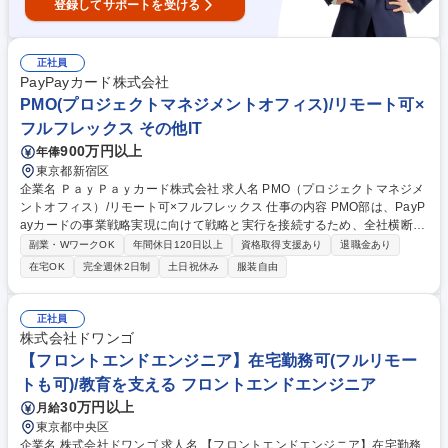
登録してサポートを受ける
正社員
PayPayカード株式会社
PMO(プロジェクトマネジメントオフィス)/リモート可×
フルフレックス その他IT
900万円以上
年俸
東京都新宿区
企業名 ＰａｙＰａｙカード株式会社 求人名 PMO（プロジェクトマネジメ
ントオフィス）/リモート可×フルフレックス 仕事の内容 PMO部は、PayP
ayカードの事業戦略実現に向けて戦略と実行を接続するため、全社横断案
件をリードしています。今後の案件増加および組織拡張を見据え、将来的
副業・WワークOK
年間休日120日以上
資格取得支援あり
退職金あり
にPMO部の中核を担うリーダー候補を募集します。 私たちが目指してい
在宅OK
完全週休2日制
土日祝休み
服装自由
るのは、単なる「プロジェクト管理部門」ではありません。事業戦略に紐
づく重点施策の推進/複数部門を横断する大規模プロジェクトの統括/組織
横断での課題構造化と意思決定支援/開発・業務プロセスの高度化を通じ
正社員
て、事業成長を加速させることがミッションです。 経営層や本部長レイヤ
株式会社ドワンゴ
ーの方針を理解し、ステークホルダーを巻き込みながら推進いただくこと
【フロントエンドエンジニア】在宅勤務可(フルリモー
を期待しています。 募集職種 PMO（プロジェクトマネジメントオフィ
トも可)/教育を支える フロントエンドエンジニア
ス）/リモート可×フルフレックス
30万円以上
月給
東京都中央区
企業名 株式会社ドワンゴ 求人名 【フロントエンドエンジニア】在宅勤務