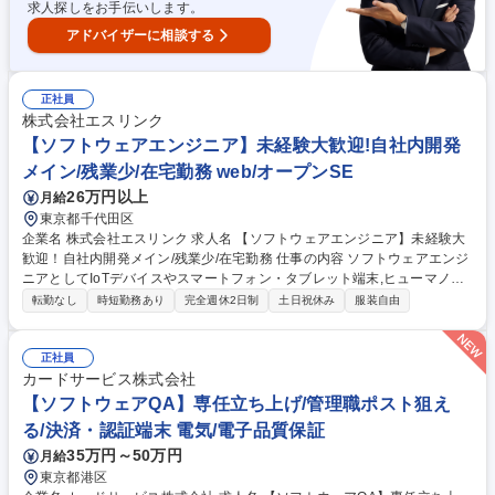
求人探しをお手伝いします。
アドバイザーに相談する
正社員
株式会社エスリンク
【ソフトウェアエンジニア】未経験大歓迎!自社内開発
メイン/残業少/在宅勤務 web/オープンSE
26万円以上
月給
東京都千代田区
企業名 株式会社エスリンク 求人名 【ソフトウェアエンジニア】未経験大
歓迎！自社内開発メイン/残業少/在宅勤務 仕事の内容 ソフトウェアエンジ
ニアとしてIoTデバイスやスマートフォン・タブレット端末,ヒューマノイ
ドロボットをはじめWebサービスに関わる開発を主にお任せします。未経
転勤なし
時短勤務あり
完全週休2日制
土日祝休み
服装自由
験でも幅広い案件に挑戦可能です。 【開発案件例】・AndroidOSのWi-Fi
接続がどのように行われているか、また特定の状況下のみ抑止制御を行う
ことは可能かの技術検証。 ・上記の技術検証を利用したアプリ開発 【ワ
正社員
ークライフバランス×スキルアップ環境】メインは自社内開発。開発に打
カードサービス株式会社
ち込める環境が整っています。フレックスタイム制有。残業20h/月以下で
【ソフトウェアQA】専任立ち上げ/管理職ポスト狙え
メリハリをつけて、プライベートも大切にできる環境です。 募集職種
る/決済・認証端末 電気/電子品質保証
【ソフトウェアエンジニア】未経験大歓迎！自社内開発メイン/残業少/在
35万円～50万円
月給
宅勤務
東京都港区