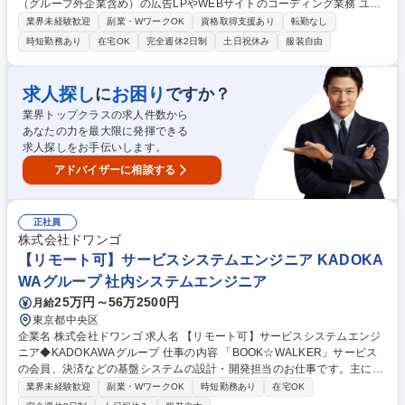
（グループ外企業含め）の広告LPやWEBサイトのコーディング業務 ユー
ザー体験（UI/UX）を追求し、高品質なページ構築にコミットしていただ
業界未経験歓迎
副業・WワークOK
資格取得支援あり
転勤なし
きます。 ・Webサイトのデザインデータ（Figma, Photoshop等）からの
時短勤務あり
在宅OK
完全週休2日制
土日祝休み
服装自由
HTML5/CSS3コーディング ・JavaScript（jQuery, TypeScript等）を用い
た動的コンテンツの実装 ・CMS（主にWordPress）のテーマ開発・カス
タマイズ ・Webサイトの運用・更新、改善提案 ・UI/UXを考慮したマー
求人探し
お困り
に
ですか？
クアップ、アクセシビリティ対応 募集職種 【WEBコーダー／FE候補】裁
業界トップクラスの求人件数から
量有／ゲオグループ内取引多数／リモート相談可
あなたの力を最大限に発揮できる
求人探しをお手伝いします。
アドバイザーに相談する
正社員
株式会社ドワンゴ
【リモート可】サービスシステムエンジニア KADOKA
WAグループ 社内システムエンジニア
25万円～56万2500円
月給
東京都中央区
企業名 株式会社ドワンゴ 求人名 【リモート可】サービスシステムエンジ
ニア◆KADOKAWAグループ 仕事の内容 「BOOK☆WALKER」サービス
の会員、決済などの基盤システムの設計・開発担当のお仕事です。主に
「BOOK☆WALKER」サービスのアプリ開発、基盤システムの調査、要件
業界未経験歓迎
副業・WワークOK
時短勤務あり
在宅OK
定義、設計、プロジェクト管理業務を、 社内のエンジニア、ディレクタ