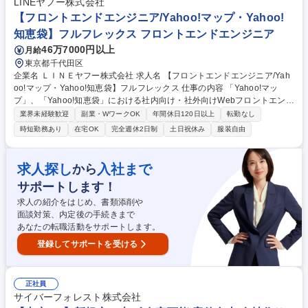
利用したアプリ開発 【ワークライフバランス×スキルアップ環境】メイン
LINEヤフー株式会社
は自社内開発。開発に打ち込める環境が整っています。フレックスタイム
【フロントエンドエンジニア/Yahoo!マップ・Yahoo!
制有。残業20h/月以下でメリハリをつけて、プライベートも大切にできる
知恵袋】フルフレックス フロントエンドエンジニア
環境です。 募集職種 ★未経験歓迎【ソフトウェアエンジニア】自社内開
46万7000円以上
月給
発メイン/残業少/在宅勤務あり
東京都千代田区
企業名 ＬＩＮＥヤフー株式会社 求人名 【フロントエンドエンジニア/Yah
oo!マップ・Yahoo!知恵袋】フルフレックス 仕事の内容 「Yahoo!マッ
プ」、「Yahoo!知恵袋」における社内向け・社外向けWebフロントエンド
システムを任せいたします。各サービスにおいて主に以下の業務をお任せ
業界未経験歓迎
副業・WワークOK
年間休日120日以上
転勤なし
いたします。■サービスのフロントエンドシステムの設計 ■プロジェクト
時短勤務あり
在宅OK
完全週休2日制
土日祝休み
服装自由
チームメンバーとの要件定義業務■開発、テスト、保守運用までの一連業
務■安全でスケーラブルなフロントエンドシステムの開発 ■リファクタリ
ングや自動化を含む継続的な改善プロセスの実施 募集職種 【フロントエ
求人探し
入社まで
から
ンドエンジニア/Yahoo!マップ・Yahoo!知恵袋】フルフレックス
サポートします！
求人の紹介をはじめ、書類添削や
面談対策、内定後の手続きまで
あなたの転職活動をサポートします。
登録してサポートを受ける
正社員
サイバーフォレスト株式会社