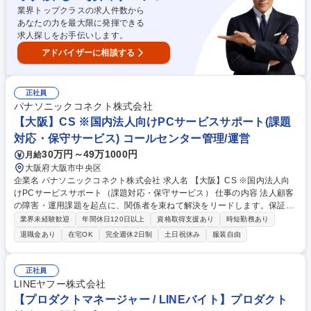
集職種 フロントエンドエンジニア（Vue）中国語必須/高待遇・風通しの
業界トップクラスの求人件数から
良い社風
あなたの力を最大限に発揮できる
求人探しをお手伝いします。
アドバイザーに相談する
正社員
パナソニックコネクト株式会社
【大阪】CS ※国内法人向けPCサービスサポート(課題
対応・保守サービス) コールセンター管理/運営
30万円～49万1000円
月給
大阪府大阪市中央区
企業名 パナソニックコネクト株式会社 求人名 【大阪】CS ※国内法人向
けPCサービスサポート（課題対応・保守サービス） 仕事の内容 法人顧客
の障害・運用課題を起点に、関係者を束ねて解決をリードします。保証・
保守の提案、サービス会社支援、VoCを基にした運用改善を通じ、顧客と
業界未経験歓迎
年間休日120日以上
資格取得支援あり
時短勤務あり
の生涯関係構築と収益向上に貢献します。 ■障害・トラブル対応の統括 ■
退職金あり
在宅OK
完全週休2日制
土日祝休み
服装自由
顧客・社内部門・サービス会社との調整 ■保守・保証サービス提案 ■サー
ビス会社の業務改善支援 ■VoC起点の運用改善・品質向上【仕事の魅力】
自分で直すのではなく、論点整理と合意形成で解決まで動かす役割です。
正社員
顧客の声を価値に変え、提案と改善で事業成果へつなげられます。協調性
LINEヤフー株式会社
と創造力を活かし、関係者を前向きに動かす実感があります。 募集職種
【プロダクトマネージャー / LINEバイト】プロダクト
【大阪】CS ※国内法人向けPCサービスサポート（課題対応・保守サービ