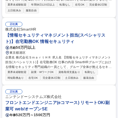
主な役割となります。監督・コーチ・選手が日々の戦術で活用できるよ
業界未経験歓迎
年間休日120日以上
転勤なし
在宅OK
完全週休2日制
う、分析モデルの実装や自動化ツールの開発をお任せします。 【戦略・戦
土日祝休み
服装自由
術の立案支援】■試合シミュレーションや勝率予測モデルの構築、および
現場へのフィードバック■Hawk-Eye（ホークアイ）等のトラッキングデー
タを活用した選手パフォーマンスの定量的評価 【スカウティング・育成支
正社員
援の高度化】■アマチュア・プロ選手の将来成績予測モデルの構築・運用
株式会社SmartHR
による、編成の意思決定支援■選手のスキル・状態を可視化する独自指標
【情報セキュリティマネジメント担当(スペシャリス
（KPI）の策定と、それをモニタリングできる環境の整備 募集職種 【デー
ト)】在宅勤務OK 情報セキュリティ
タサイエンティスト】プロスポーツチームのデータ分析・活用
50万円以上
月給
東京都港区
企業名 株式会社ＳｍａｒｔＨＲ 求人名 【情報セキュリティマネジメント
担当(スペシャリスト)】在宅勤務OK 仕事の内容 SmartHRグループにおけ
る情報セキュリティ専門組織の一員として、グループ全体が抱えるセキュ
リティ課題の本質を見抜き、最適なセキュリティ対策を立案、助言、実行
業界未経験歓迎
副業・WワークOK
資格取得支援あり
転勤なし
していただきます。 ■セキュリティ体制の構築・運用■セキュリティに関
時短勤務あり
在宅OK
完全週休2日制
土日祝休み
服装自由
するリスクアセスメントの実施■社内・顧客からのセキュリティに関する
問い合わせ対応■SmartHR SIRTの構築・運用■セキュリティモニタリング
の実施■セキュリティインシデント発生時の対応■従業員向けのセキュリテ
正社員
ィ啓発活動・研修の企画・実施■ISO/IEC27001、SOC2などのセキュリテ
ニンテンドーシステムズ株式会社
ィ外部認証・監査への対応■グループ会社のセキュリティ体制構築・運用
フロントエンドエンジニア(eコマース) リモートOK/副
支援 等 募集職種 【情報セキュリティマネジメント担当(スペシャリス
業可 web/オープンSE
ト)】在宅勤務OK
520万円～1500万円
年俸