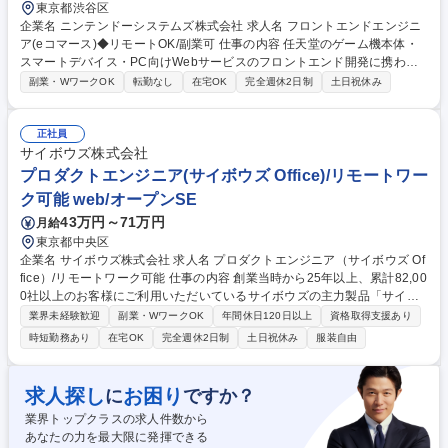
東京都渋谷区
企業名 ニンテンドーシステムズ株式会社 求人名 フロントエンドエンジニ
ア(eコマース)◆リモートOK/副業可 仕事の内容 任天堂のゲーム機本体・
スマートデバイス・PC向けWebサービスのフロントエンド開発に携わっ
ていただきます。ニンテンドーeショップ、My Nintendo Storeなど任天堂
副業・WワークOK
転勤なし
在宅OK
完全週休2日制
土日祝休み
のeコマース領域をご担当いただきます。 【具体的には】TypeScriptを用
いたECサイトのフロントエンドおよびBFF開発※ECサイト以外のフロン
トエンド開発業務をお願いすることもあります。 ★任天堂はNintendo Sw
正社員
itch / Nintendo Switch 2 を始めとする多くのサービスでWebフロントエン
サイボウズ株式会社
ド技術を活用しています。技術の進化が目覚ましいWebフロントエンドの
プロダクトエンジニア(サイボウズ Office)/リモートワー
領域で、世界中のお客様により良い体験を提供するWebサービスを開発し
ク可能 web/オープンSE
ていただける方を募集いたします。 募集職種 フロントエンドエンジニア
43万円～71万円
月給
(eコマース)◆リモートOK/副業可
東京都中央区
企業名 サイボウズ株式会社 求人名 プロダクトエンジニア（サイボウズ Of
fice）/リモートワーク可能 仕事の内容 創業当時から25年以上、累計82,00
0社以上のお客様にご利用いただいているサイボウズの主力製品「サイボ
ウズ Office」におけるプロダクトエンジニア業務をお任せします。 ・サイ
業界未経験歓迎
副業・WワークOK
年間休日120日以上
資格取得支援あり
ボウズ Officeや周辺製品の新機能開発や既存機能の改善、不具合改修 ・ユ
時短勤務あり
在宅OK
完全週休2日制
土日祝休み
服装自由
ニットテストやブラウザテスト、継続的デリバリーの維持、推進 ・改善系
や技術系のタスクの立案、設計、実装 ・サポート窓口からの技術的な問い
合わせの対応や障害対応 ・オンコールローテーションへの参加(任意) 募集
求人探し
お困り
に
ですか？
職種 プロダクトエンジニア（サイボウズ Office）/リモートワーク可能
業界トップクラスの求人件数から
あなたの力を最大限に発揮できる