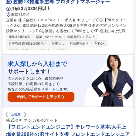
超/医療DX推進を主導 プロダクトマネージャー
83万3334円以上
月給
東京都港区
企業名 株式会社Ｌｉｎｃ’ｗｅｌｌ 求人名 ★リモート可◎【PdM|クリニ
ックDX】累計調達122億円超/医療DX推進を主導 仕事の内容 オンライン
診療やクリニックDXを展開する当社にてPdMとしてKPI達成に向けた戦略
立案、課題を解決する機能の企画、プロジェクト完遂まで一貫してリード
業界未経験歓迎
副業・WワークOK
年間休日120日以上
いただきます。 ■プロダクトKPI達成に向けた戦略立案 ■業務課題を解決す
月平均残業時間20時間以内
転勤なし
時短勤務あり
在宅OK
る機能の企画 ■開発チームと協働したプロジェクト推進 ■医療従事者への
完全週休2日制
土日祝休み
服装自由
業務ヒアリング ■業務設計・要件整理・導入検証 【仕事の魅力】複雑な医
療DXに設計から関われます。仕組み化し横展開する等、手触り感を持っ
求人探し
入社まで
から
て開発をリードできます。 募集職種 ★リモート可◎【PdM|クリニックD
X】累計調達122億円超/医療DX推進を主導
サポートします！
求人の紹介をはじめ、書類添削や
面談対策、内定後の手続きまで
あなたの転職活動をサポートします。
登録してサポートを受ける
正社員
株式会社マジカルポケット
【フロントエンドエンジニア】テレワーク基本/大手上
場企業300社のIRサイト支援 フロントエンドエンジニア