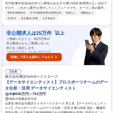
宅可能/案件自由/会社作りに興味がある方 仕事の内容 創業間もない当社で
すので、これから案件を増やしていくフェーズです。オープン系の案件を
中心にお任せしますが、ご経験に応じて入社後はご希望の案件にアサイン
業界未経験歓迎
月平均残業時間20時間以内
転勤なし
退職金あり
し、OJTから進めます。 最大限ご希望を叶えるべく案件を獲得してまいり
在宅OK
完全週休2日制
土日祝休み
ます。 これから受託開発や自社パッケージを拡充していく当社で、 まず
はSESとしてご活躍いただける方を募集しています。 【ミッション】SES
として現場の信頼を勝ち取り、会社の技術基盤と『未来の受託・自社開
※
非公開求人
25
万件
は
以上
発』のチャンスを創り出すこと 【役割】案件を起点とした会社の顧客づく
ご登録いただくと、約
25
万件の
り 募集職種 【東京SE】新規立ち上げ/在宅可能/案件自由/会社作りに興味
非公開求人からご希望に沿った
がある方
求人をご紹介します。
※
2026年3月31日時点 ※求人数＝採用予定人数
登録して求人を紹介してもらう
正社員
株式会社横浜DeNAベイスターズ
【データサイエンティスト】プロスポーツチームのデー
タ分析・活用 データサイエンティスト
580万円～750万円
年俸
神奈川県横浜市中区
企業名 株式会社横浜ＤｅＮＡベイスターズ 求人名 【データサイエンティ
スト】プロスポーツチームのデータ分析・活用 仕事の内容 統計・機械学
習等を用いた定量的で科学的根拠のある判断材料を現場に提供することが