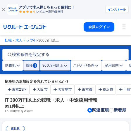
アプリで求人探しをもっと便利に！
インストール
レビュー高評価
無料
会員ログイン
/
/
転職・求人トップ
IT
300万円以上
検索条件を設定する
勤務地
職種
300万円以上
こだわり条件
雇用形態
1
勤務地の追加設定を忘れていませんか？
東京23区
大阪市
名古屋市
東京都
横浜市
川崎
IT 300万円以上の転職・求人・中途採用情報
891
件以上
関連度順
新着順
1
〜
100
件目を表示中
正社員