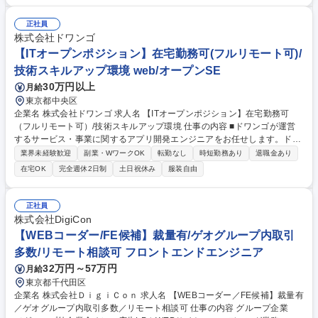
工ロジックの実装 ■データ処理フローの実装 募集職種 【東京/ITエンジニ
ア】フルリモート・フルフレックス/完全未経験OK！
正社員
株式会社ドワンゴ
【ITオープンポジション】在宅勤務可(フルリモート可)/
技術スキルアップ環境 web/オープンSE
30万円以上
月給
東京都中央区
企業名 株式会社ドワンゴ 求人名 【ITオープンポジション】在宅勤務可
（フルリモート可）/技術スキルアップ環境 仕事の内容 ■ドワンゴが運営
するサービス・事業に関するアプリ開発エンジニアをお任せします。ドワ
ンゴに関心をお持ちいただいているものの、応募先職種に迷っている方は
業界未経験歓迎
副業・WワークOK
転勤なし
時短勤務あり
退職金あり
ぜひこちらからご応募ください。 【ポジション例】■「ニコニコ」サービ
在宅OK
完全週休2日制
土日祝休み
服装自由
スや角川ドワンゴ学園が運営するオンライン学校と連携した、オールイン
ワン学習におけるAndroid/iOS向けネイティブアプリ企画開発 ■「ニコニ
コ」サービスや「N高等学校・S高等学校」の運営業務や生徒指導を行う
正社員
ためのWebアプリやシステム開発・運用等 ■ファンクラブ運営サービス
株式会社DigiCon
「Sheeta」やチャンネル会員限定コンテンツを配信できる「ニコニコチャ
【WEBコーダー/FE候補】裁量有/ゲオグループ内取引
ンネルプラス」のアーキテクト 募集職種 【ITオープンポジション】在宅
多数/リモート相談可 フロントエンドエンジニア
勤務可（フルリモート可）/技術スキルアップ環境
32万円～57万円
月給
東京都千代田区
企業名 株式会社ＤｉｇｉＣｏｎ 求人名 【WEBコーダー／FE候補】裁量有
／ゲオグループ内取引多数／リモート相談可 仕事の内容 グループ企業