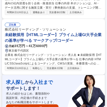
成AIの社内浸透を担う企画・推進担当 仕事の内容 本ポジションは、AI・
データ活用に関する施策立案・実行（事例創出の支援、トレーニング開
催、イベント企画、運用体制構築、データ基盤整備 等）を担当いただきま
年間休日120日以上
退職金あり
完全週休2日制
土日祝休み
す。 【■具体的には】◎AI活用推進に関する業務◎データ活用推進および
データ基盤整備に関する業務◎ITシステムの企画、開発、運用、保守に関
する業務◎中部電力グループ会社およびITベンダー・コンサルと各部門の
正社員
両面と伴走しながら業務課題や業務フローを整理し、「どこでAIを使えば
株式会社リーディング・ソリューション
業務が変わるのか」を考え、事例創出から社内浸透、運用定着までをリー
未経験採用【HTMLコーダー】プライム上場G/大手企業
ドする役割です。 募集職種 [101586]【名古屋/社内SE】生成AIの社内浸透
の基準が学べる マークアップ/コーダー
を担う企画・推進担当
35万円～41万6000円
月給
東京都千代田区
企業名 株式会社リーディング・ソリューション 求人名 ★未経験採用【HT
MLコーダー】プライム上場G／大手企業の基準が学べる 仕事の内容 HTM
L/CSS/JavaScriptによるコーディング、CMSの実装、本番環境への公開
までを一貫して担当します。技術的な視点で制作フローを最適化し、納品
年間休日120日以上
転勤なし
完全週休2日制
土日祝休み
クオリティを最大化させる役割です。 【この仕事の魅力】 ■パートナーの
成果物の技術チェックから、CMSの実装、本番環境への公開までを一貫し
て担当することでテクニカルディレクターとしての能力が身に付きます。
求人探し
入社まで
から
■CMS実装・MAとの連携・セキュリティの対策などWebサイトの周辺知
サポートします！
識について大手企業が求めている水準を知ることができます。 ■コードを
書く・実装するだけなく、「良い品質で、スムーズに納品する」という仕
求人の紹介をはじめ、書類添削や
組み作り携われます。 募集職種 ★未経験採用【HTMLコーダー】プライム
面談対策、内定後の手続きまで
上場G／大手企業の基準が学べる
あなたの転職活動をサポートします。