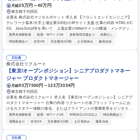
25万円～40万円
月給
東京都千代田区
企業名 株式会社マジカルポケット 求人名 【フロントエンドエンジニア】
テレワーク基本/大手上場企業300社のIRサイト支援 仕事の内容 HTMLやC
SS、JavaScript等を用いて、上場企業のWebサイトの構築・メンテナンス
をメインでお任せします。また当社CMS「IRポケット」のスクリプト組み
業界未経験歓迎
副業・WワークOK
資格取得支援あり
転勤なし
込みなどを担当していただきます。働きやすい環境です。 【具体的には】
時短勤務あり
在宅OK
完全週休2日制
土日祝休み
服装自由
■IRサイトの構築・運用(HTML/CSS) ■当社IRサイト自動更新CMSの組み
込み・運用(HTML/CSS/JS) ■WordpressをはじめとしたCMSとの連携やN
ext.jsなどのフレームワークを使ったサイト 【構築案件事例】■案件内容：
正社員
IRサイトリニューアル ■予算：300万円 ■案件期間：2ヶ月 ■案件対象：IR
株式会社リクルート
サイト ■対応者：ディレクター＋フロントエンジニア＋開発会社 募集職種
【東京/オープンポジション】シニアプロダクトマネー
【フロントエンドエンジニア】テレワーク基本/大手上場企業300社のIRサ
ジャー プロダクトマネージャー
イト支援
93万7500円～123万3334円
月給
東京都千代田区
企業名 株式会社リクルート 求人名 【東京/オープンポジション】シニアプ
ロダクトマネージャー 仕事の内容 リクルートの各プラットフォームにお
けるカスタマー体験の進化、またはクライアントの業務変革をビジネス・
テクノロジーの両面からリードいただきます。具体的な業務内容は下記。
業界未経験歓迎
副業・WワークOK
年間休日120日以上
時短勤務あり
■事業戦略に基づいたプロダクトロードマップの策定と、中長期的なプロ
退職金あり
在宅OK
完全週休2日制
土日祝休み
服装自由
ダクトビジョンの定義 ■「固定課金から従量課金への移行」など、ビジネ
スモデルの根幹にかかわるだ規模プロジェクトの設計・推進 ■AIやデータ
サイエンスを駆使した、全く新しいユーザー体験(受動的なレコメンド体
正社員