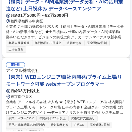
【福岡】データ・AI関連業務(データ分析・AIの活用推
【プロダクトマネージャー / LINEポイントクラブ】フルフレックス
進など) 土日祝休み データベースエンジニア
31万5000円～82万2000円
月給
福岡県福岡市中央区
企業名 九州電力株式会社 求人名 【福岡】データ・AI関連業務（データ分
析・AIの活用推進など）◆土日祝休み 仕事の内容 データ・AI関連業務に
従事いただきます。ビジョンの実現に向け、カーボンマイナスや新事業へ
の進出など、私たちと共に新たなフィールドへ挑戦していただける仲間を
業界未経験歓迎
年間休日120日以上
退職金あり
完全週休2日制
歓迎します。 ・データ分析・AIの活用推進、実装 ・データ・AI基盤の整
土日祝休み
備（技術調査を含む） ・データ・AI戦略、ガバナンスに関する業務 ■変更
の範囲：会社の定める業務 募集職種 【福岡】データ・AI関連業務（デー
タ分析・AIの活用推進など）◆土日祝休み
正社員
アイフル株式会社
【東京】WEBエンジニア/自社内開発/プライム上場/リ
モートワーク可能 web/オープンプログラマー
33万円以上
月給
東京都中央区
企業名 アイフル株式会社 求人名 ★【東京】WEBエンジニア/自社内開発/
プライム上場/リモートワーク可能 仕事の内容 IT金融グループの実現に向
けてエンジニア/デザイナー/データアナリストを自社で抱えシステム開発
を内製化する当社にて、WEBアプリ開発エンジニアとして、お客様に選ば
副業・WワークOK
年間休日120日以上
資格取得支援あり
れる自社サービスの実現を期待します！ 開発エンジニアとしてシステムの
月平均残業時間20時間以内
時短勤務あり
在宅OK
完全週休2日制
要件整理から開発、運用保守まで一貫したシステム開発に携わって頂きま
土日祝休み
服装自由