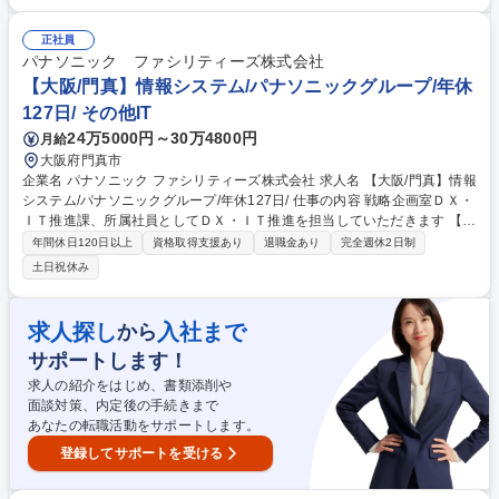
す。エンドユーザーとの距離がとても近いため、要件定義やビジネスなど
の上流工程も経験することが出来ます。 ご経験や希望に応じて様々なポジ
正社員
ションで活躍する環境がアイフルにはありますので技術者としてさらなる
パナソニック ファシリティーズ株式会社
成長を目指していただきたいです。 募集職種 ★【東京】WEBエンジニア/
【大阪/門真】情報システム/パナソニックグループ/年休
自社内開発/プライム上場/リモートワーク可能
127日/ その他IT
24万5000円～30万4800円
月給
大阪府門真市
企業名 パナソニック ファシリティーズ株式会社 求人名 【大阪/門真】情報
システム/パナソニックグループ/年休127日/ 仕事の内容 戦略企画室ＤＸ・
ＩＴ推進課、所属社員としてＤＸ・ＩＴ推進を担当していただきます 【Ｄ
Ｘ・ＩＴ推進課業務内容】 ・新規システム導入推進・現場ニーズ確認、新
年間休日120日以上
資格取得支援あり
退職金あり
完全週休2日制
規システム情報収集、社内レビュー資料作成、セキュリティ及び要件の確
土日祝休み
認、親会社情報システム部門への対応窓口・社内ＩＴリテラシー向上・事
務局として社内のＤＸ勉強会支援、業務改善支援・社内情報セキュリティ
管理 （情報セキュリティ活動事務局他）・社内情報システム問い合わせ対
求人探し
入社まで
から
応 募集職種 【大阪/門真】情報システム/パナソニックグループ/年休127
サポートします！
日/
求人の紹介をはじめ、書類添削や
面談対策、内定後の手続きまで
あなたの転職活動をサポートします。
登録してサポートを受ける