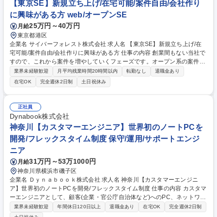
【東京SE】新規立ち上げ/在宅可能/案件自由/会社作り
に興味がある方 web/オープンSE
25万円～40万円
月給
東京都港区
企業名 サイバーフォレスト株式会社 求人名 【東京SE】新規立ち上げ/在
宅可能/案件自由/会社作りに興味がある方 仕事の内容 創業間もない当社で
すので、これから案件を増やしていくフェーズです。オープン系の案件を
中心にお任せしますが、ご経験に応じて入社後はご希望の案件にアサイン
業界未経験歓迎
月平均残業時間20時間以内
転勤なし
退職金あり
し、OJTから進めます。 最大限ご希望を叶えるべく案件を獲得してまいり
在宅OK
完全週休2日制
土日祝休み
ます。 これから受託開発や自社パッケージを拡充していく当社で、 まず
はSESとしてご活躍いただける方を募集しています。 【ミッション】SES
として現場の信頼を勝ち取り、会社の技術基盤と『未来の受託・自社開
正社員
発』のチャンスを創り出すこと 【役割】案件を起点とした会社の顧客づく
Dynabook株式会社
り 募集職種 【東京SE】新規立ち上げ/在宅可能/案件自由/会社作りに興味
神奈川【カスタマーエンジニア】世界初のノートPCを
がある方
開発/フレックスタイム制度 保守/運用/サポートエンジ
ニア
31万円～53万1000円
月給
神奈川県横浜市磯子区
企業名 Ｄｙｎａｂｏｏｋ株式会社 求人名 神奈川【カスタマーエンジニ
ア】世界初のノートPCを開発/フレックスタイム制度 仕事の内容 カスタマ
ーエンジニアとして、顧客(企業・官公庁自治体など)へのPC、ネットワー
ク、周辺機器のサポート業務（SW/HW/システム全般）などを中心に行っ
業界未経験歓迎
年間休日120日以上
退職金あり
在宅OK
完全週休2日制
て頂きます。 ■同社が販売したPCの導入支援(マスター作成・キッティン