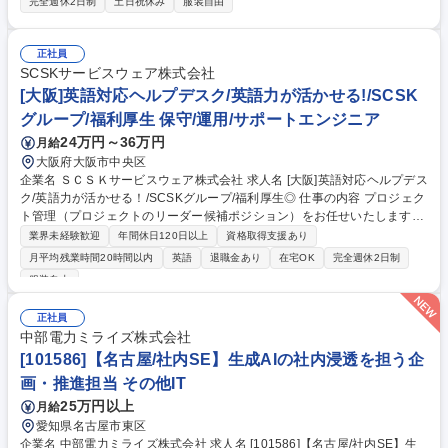
完全週休2日制
土日祝休み
服装自由
ー、デザイナーおよび開発協力会社と連携し行います。 ■担当プロダクト
・BOOK☆WALKER（Webアプリケーション、モバイルアプリケーション
向けAPI、運営向け各種ツール等） ・その他、関連する各種Webアプリケ
正社員
ーション 募集職種 【リモート可】サービスシステムエンジニア◆KADOK
SCSKサービスウェア株式会社
AWAグループ
[大阪]英語対応ヘルプデスク/英語力が活かせる!/SCSK
グループ/福利厚生 保守/運用/サポートエンジニア
24万円～36万円
月給
大阪府大阪市中央区
企業名 ＳＣＳＫサービスウェア株式会社 求人名 [大阪]英語対応ヘルプデス
ク/英語力が活かせる！/SCSKグループ/福利厚生◎ 仕事の内容 プロジェク
ト管理（プロジェクトのリーダー候補ポジション）をお任せいたします。
※顧客が外資系企業のため、英語対応が必要となります。 プロジェクト業
業界未経験歓迎
年間休日120日以上
資格取得支援あり
務・トラブル対応／各種課題解決等お任せします。 ■サービスデスク対応
月平均残業時間20時間以内
英語
退職金あり
在宅OK
完全週休2日制
■PCやスマートフォン、タブレット等のITデバイスや標準アプリサポー
服装自由
ト、業務システム（SAP/ERP等）の問合せ対応、サービスリクエスト対
応、インシデント管理、FAQや業務マニュアルによるプロアクティブな問
正社員
い合わせ抑制 ■IT機器運用支援 ■キッティング、マスターイメージ管理、
中部電力ミライズ株式会社
運用支援(調達支援／PC展開計画策定／マスター検証支援等）、IT資産管
[101586]【名古屋/社内SE】生成AIの社内浸透を担う企
理 など 募集職種 [大阪]英語対応ヘルプデスク/英語力が活かせる！/SCSK
グループ/福利厚生◎
画・推進担当 その他IT
25万円以上
月給
愛知県名古屋市東区
企業名 中部電力ミライズ株式会社 求人名 [101586]【名古屋/社内SE】生