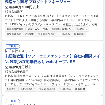
戦略から関与 プロダクトマネージャー
ス）
46万7000円以上
月給
東京都港区
企業名 ＬＩＮＥヤフー株式会社 求人名 【プロダクトマネージャー / LINE
バイト】プロダクト戦略から関与 仕事の内容 アルバイト求人情報サービ
ス「LINEバイト」のプロダクトマネジメントを担当いただきます。応募率
および継続率・再訪率の改善を重要指標として、ユーザー課題と事業課題
業界未経験歓迎
副業・WワークOK
年間休日120日以上
転勤なし
の両面を捉えながら、プロダクト戦略の 立案からロードマップ策定、機能
時短勤務あり
在宅OK
完全週休2日制
土日祝休み
服装自由
改善、新機能企画、優先順位付け、効果検証まで一気通貫でリードしてい
ただきます。■「LINEバイト」におけるプロダクト戦略の立案、および事
業目標を踏まえたロードマップの策定■応募率・CVR改善に向けた課題特
正社員
定、仮説設計、要件定義、施策推進■継続率・再訪率改善に向けたユーザ
株式会社エスリンク
ー課題の分析と、既存機能の改善企画■ 新機能企画や既存機能改善、意思
未経験歓迎【ソフトウェアエンジニア】自社内開発メイ
決定支援、プロジェクト推進 等 募集職種 【プロダクトマネージャー / LIN
ン/残業少/在宅勤務あり web/オープンSE
Eバイト】プロダクト戦略から関与
26万円以上
月給
東京都千代田区
企業名 株式会社エスリンク 求人名 ★未経験歓迎【ソフトウェアエンジニ
ア】自社内開発メイン/残業少/在宅勤務あり 仕事の内容 ソフトウェアエン
ジニアとしてIoTデバイスやスマートフォン・タブレット端末,ヒューマノ
イドロボットをはじめWebサービスに関わる開発を主にお任せします。A
転勤なし
時短勤務あり
完全週休2日制
土日祝休み
服装自由
ndroidOSのソースの解析などコアな業務にも携われます。 【開発案件
例】・AndroidOSのWi-Fi接続がどのように行われているか、また特定の
状況下のみ抑止制御を行うことは可能かの技術検証。 ・上記の技術検証を
正社員