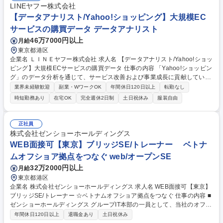
験等)の創出 【仕事の変更範囲】：当社業務全般 募集職種 【東京/オープ
LINEヤフー株式会社
ンポジション】シニアプロダクトマネージャー
【データアナリスト/Yahoo!ショッピング】大規模EC
サービスの購買データ データアナリスト
46万7000円以上
月給
東京都港区
企業名 ＬＩＮＥヤフー株式会社 求人名 【データアナリスト/Yahoo!ショッ
ピング】大規模ECサービスの購買データ 仕事の内容 「Yahoo!ショッピン
グ」のデータ分析を通じて、サービス改善および事業成長に貢献していた
だきます。事業・マーケティング・企画の意思決定層と密接に連携し、課
業界未経験歓迎
副業・WワークOK
年間休日120日以上
転勤なし
題設定から分析設計、示唆抽出までを担い、 意思決定に資するインサイト
時短勤務あり
在宅OK
完全週休2日制
土日祝休み
服装自由
の提供および提案を行います。■事業KPIのモニタリングおよびデータ分析
を通じた、事業課題の把握およびレポーティング■事業・マーケティン
グ・企画部門と連携し、戦略策定や意思決定に資するインサイト提供およ
正社員
びサポート業務■サービス全体のデータ分析を通じた、ユーザー体験の改
株式会社ゼンショーホールディングス
善および売上向上に向けた施策の提案■A/Bテストの設計・実施による施策
WEB面接可【東京】ブリッジSE/トレーナー ベトナ
の効果検証 募集職種 【データアナリスト/Yahoo!ショッピング】大規模E
ムオフショア拠点をつなぐ web/オープンSE
Cサービスの購買データ
32万2000円以上
月給
東京都港区
企業名 株式会社ゼンショーホールディングス 求人名 WEB面接可【東京】
ブリッジSE/トレーナー ☆ベトナムオフショア拠点をつなぐ 仕事の内容 ■
ゼンショーホールディングス グループIT本部の一員として、当社のオフシ
ョア拠点であるゼンショーハノイシステムセンター（Zensho HSC）との
年間休日120日以上
退職金あり
土日祝休み
ブリッジSE兼トレーナーとして日本にて勤務いただきます。 Zensho HS