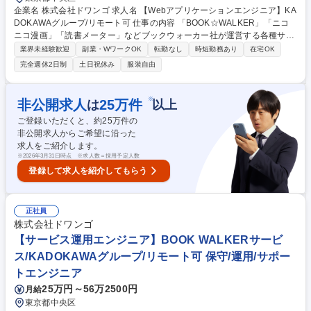
企業名 株式会社ドワンゴ 求人名 【Webアプリケーションエンジニア】KA
DOKAWAグループ/リモート可 仕事の内容 「BOOK☆WALKER」「ニコ
ニコ漫画」「読書メーター」などブックウォーカー社が運営する各種サー
ビスのWebアプリケーションの設計・開発担当のお仕事です。 業務は各
業界未経験歓迎
副業・WワークOK
転勤なし
時短勤務あり
在宅OK
エンジニアはそれぞれ得意な技術領域を持ちつつ、コーディング/インフラ
完全週休2日制
土日祝休み
服装自由
構築/サービス改善など機能横断的に開発に参加しています。チームにより
モブプログラミングを実施しています。デザイナや運営などのエンジニア
以外のチームとも垣根なくサービスを改善していくため、職分にとらわれ
※
非公開求人
25
万件
は
以上
ず様々な挑戦ができます。 募集職種 【Webアプリケーションエンジニ
ご登録いただくと、約
25
万件の
ア】KADOKAWAグループ/リモート可
非公開求人からご希望に沿った
求人をご紹介します。
※
2026年3月31日時点 ※求人数＝採用予定人数
登録して求人を紹介してもらう
正社員
株式会社ドワンゴ
【サービス運用エンジニア】BOOK WALKERサービ
ス/KADOKAWAグループ/リモート可 保守/運用/サポー
トエンジニア
25万円～56万2500円
月給
東京都中央区