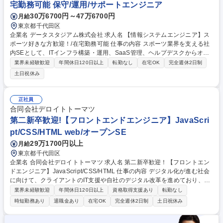
宅勤務可能 保守/運用/サポートエンジニア
30万6700円～47万6700円
月給
東京都千代田区
企業名 データスタジアム株式会社 求人名 【情報システムエンジニア】ス
ポーツ好きな方歓迎！/在宅勤務可能 仕事の内容 スポーツ業界を支える社
内SEとして、ITインフラ構築・運用、SaaS管理、ヘルプデスクからオフ
ィス管理・総務まで社内IT・総務全般を幅広くお任せします。 ■社内ITイ
業界未経験歓迎
年間休日120日以上
転勤なし
在宅OK
完全週休2日制
ンフラ（サーバー・ネットワーク・PC）の運用・保守・キッティング ■ク
土日祝休み
ラウド（SaaS型）業務システム・グループウェア・スマートデバイスの
運用管理 ■IT機器の購買・リース管理・セキュリティ対策・ASPサービス
運用 ■業務課題解決に向けた戦略立案・業務改革・システム設計～導入 ■
正社員
オフィス管理・総務業務 募集職種 【情報システムエンジニア】スポーツ
合同会社デロイトトーマツ
好きな方歓迎！/在宅勤務可能
第二新卒歓迎!【フロントエンドエンジニア】JavaScri
pt/CSS/HTML web/オープンSE
29万1700円以上
月給
東京都千代田区
企業名 合同会社デロイトトーマツ 求人名 第二新卒歓迎！【フロントエン
ドエンジニア】JavaScript/CSS/HTML 仕事の内容 デジタル化が進む社会
に向けて、クライアントのIT支援や自社のデジタル改革を進めており、フ
ロントエンドエンジニアとして、ITサービスやシステムの開発と運用をお
業界未経験歓迎
年間休日120日以上
資格取得支援あり
転勤なし
任せします。 【具体的な業務】 ・システム設計 ・プログラミング/コーデ
時短勤務あり
退職金あり
在宅OK
完全週休2日制
土日祝休み
ィング ・テスト/運用保守 ※様々なスキルに応じた業務をお任せします。
クライアントへのサービス提供、社外向けのSaaS開発など幅広い開発を