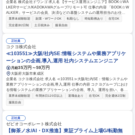
企業名 株式会社ドワンゴ 求人名 【サービス運用エンジニア】BOOK☆WA
LKERサービス/KADOKAWAグループ/リモート可 仕事の内容 「BOOK☆W
ALKER」サービスの会員、決済などの基盤システムの運用担当のお仕事
です。 主に「BOOK☆WALKER」サービスのアプリ開発、基盤システム
業界未経験歓迎
副業・WワークOK
転勤なし
時短勤務あり
在宅OK
の運用操作・調査業務を中心に、プロジェクト管理業務、小規模開発を、
完全週休2日制
土日祝休み
服装自由
社内ディレクタや担当する協力会社と連携し行います。 ■担当プロダクト
・BOOK☆WALKER（Webアプリケーション、モバイルアプリケーション
向けAPI、運営向け各種ツール等） ・その他、関連する各種Webアプリケ
正社員
ーション 募集職種 【サービス運用エンジニア】BOOK☆WALKERサービ
コクヨ株式会社
ス/KADOKAWAグループ/リモート可
≪103551≫大阪/社内SE:情報システムや業務アプリケ
ーションの企画,導入,運用 社内システムエンジニア
35万円～59万円
月給
大阪府大阪市東成区
企業名 コクヨ株式会社 求人名 ≪103551≫大阪/社内SE：情報システムや
業務アプリケーションの企画,導入,運用 仕事の内容 コクヨグループにおけ
る情報システムの業務アプリケーションの企画、導入、運用を担い、各事
業・部門のパートナーとして業務課題に向き合いながら、システム環境の
業界未経験歓迎
年間休日120日以上
退職金あり
在宅OK
完全週休2日制
提供を通じて事業推進を支えていただきます。 【具体的には】社内業務プ
服装自由
ロセスの課題整理・可視化を起点に、ITを活用した業務改善の企画・推
進、業務アプリやSaaSの導入・運用、既存システムの改善、各部門との
要件調整やベンダーコントロール、情報セキュリティ・ITガバナンスの検
正社員
討を担うポジション。得意分野から着手し、将来的には全社視点でのシス
ゼビオコーポレート株式会社
テム企画立案や部門横断の業務改革をリードする次世代ITリーダーとして
【御茶ノ水/AI・DX推進】東証プライム上場G/転勤無
の活躍を期待しています。 募集職種 ≪103551≫大阪/社内SE：情報シス