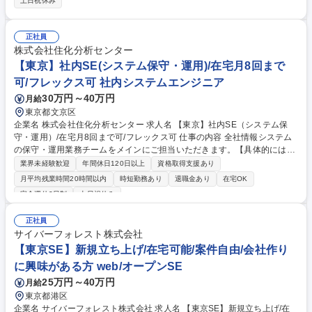
土日祝休み
グ・設置展開作業など)・提案 ■Microsoftを中心としたクラウド商材及び
ネットワークなどの提案・構築・サポート業務 ■同社が販売したPCの障害
対応(一部修理作業含む)などのオンサイト対応 ■顧客ニーズに対応した付
正社員
加価値商材やソリューションの提案・構築・サポート業務 ※建物の改変を
株式会社住化分析センター
伴う業務は含まない 募集職種 神奈川【カスタマーエンジニア】世界初の
【東京】社内SE(システム保守・運用)/在宅月8回まで
ノートPCを開発/フレックスタイム制度
可/フレックス可 社内システムエンジニア
30万円～40万円
月給
東京都文京区
企業名 株式会社住化分析センター 求人名 【東京】社内SE（システム保
守・運用）/在宅月8回まで可/フレックス可 仕事の内容 全社情報システム
の保守・運用業務チームをメインにご担当いただきます。【具体的には】
◆全社システム保守・運用（サーバ／デバイス／アプリケーション／ネッ
業界未経験歓迎
年間休日120日以上
資格取得支援あり
トワーク／インフラ） ■日常的な運用業務例 ・クライアント、スマートフ
月平均残業時間20時間以内
時短勤務あり
退職金あり
在宅OK
ォンなどの端末の管理、OS更新、パッチ配信などのセキュリティ対応・
完全週休2日制
土日祝休み
サーバ（主にAWS、ASPIRE）のメンテナンス、パッチ適用、バージョン
アップ、セキュリティ対応・基幹系、業務系アプリケーションの運用、問
正社員
い合わせ対応、ヘルプデスク、利用促進・ADやDHCP、スイッチ類、無
サイバーフォレスト株式会社
線APなどのネットワークインフラの維持管理 募集職種 【東京】社内SE
【東京SE】新規立ち上げ/在宅可能/案件自由/会社作り
（システム保守・運用）/在宅月8回まで可/フレックス可
に興味がある方 web/オープンSE
25万円～40万円
月給
東京都港区
企業名 サイバーフォレスト株式会社 求人名 【東京SE】新規立ち上げ/在