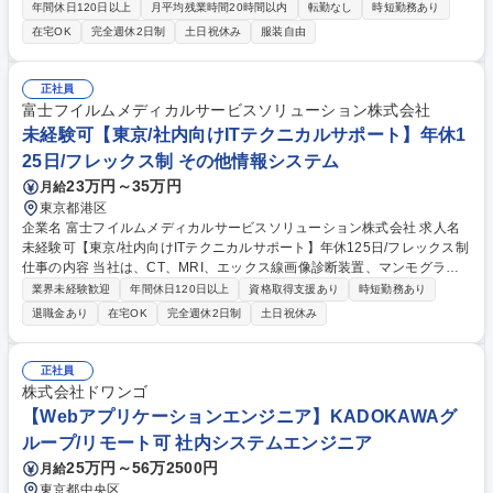
案件で、自社内開発で全行程(顧客折衝含む)の経験が可能です。言語：Pyt
年間休日120日以上
月平均残業時間20時間以内
転勤なし
時短勤務あり
hon、Golang、Perl、PHP ※経験言語不問 《実績について》社員数20名
在宅OK
完全週休2日制
土日祝休み
服装自由
弱の小さな組織でありながら、月間50億PV超のブログサービス運用や、
海外展開の大型IPゲームのシステム負荷検証PJの他に、自社サービスでは
Billys、タメルメ等の開発例があります！ 《仕事の詳細》要件定義、仕様
正社員
調査・検討・策定、サーバー設計・構築、開発、検証、運用・保守※全て
富士フイルムメディカルサービスソリューション株式会社
自社内で対応しています。それぞれの適性や希望に応じて、今後のキャリ
未経験可【東京/社内向けITテクニカルサポート】年休1
アを積んでいただけます。 募集職種 【Webエンジニア】100%自社内開
25日/フレックス制 その他情報システム
発/残業なし/年休130日でWLB◎/賞与4ヶ月分
23万円～35万円
月給
東京都港区
企業名 富士フイルムメディカルサービスソリューション株式会社 求人名
未経験可【東京/社内向けITテクニカルサポート】年休125日/フレックス制
仕事の内容 当社は、CT、MRI、エックス線画像診断装置、マンモグラフ
ィ、超音波診断装置、内視鏡装置、骨密度測定装置および関連システムな
業界未経験歓迎
年間休日120日以上
資格取得支援あり
時短勤務あり
どの設置据付、保守点検、修理を中心とした技術的なサービス事業を行っ
退職金あり
在宅OK
完全週休2日制
土日祝休み
ております。 詳細：【病院ネットワークの構築／ネットワークインフラ構
築事業】 ■有線・無線ネットワーク機器の設置■IT資産管理■ネットワーク
カメラおよび録画・配信システムの設置 【情報セキュリティ対策の提供／
正社員
情報セキュリティサービス】 ■マルウェア対策ソフトの導入■ファイアウ
株式会社ドワンゴ
ォールの導入■端末管理、不正接続防止、振る舞い検知の実施 募集職種 未
【Webアプリケーションエンジニア】KADOKAWAグ
経験可【東京/社内向けITテクニカルサポート】年休125日/フレックス制
ループ/リモート可 社内システムエンジニア
25万円～56万2500円
月給
東京都中央区