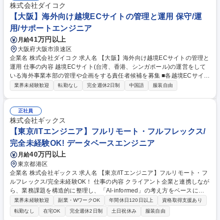
株式会社ダイコク
【大阪】海外向け越境ECサイトの管理と運用 保守/運
用/サポートエンジニア
41万円以上
月給
大阪府大阪市浪速区
企業名 株式会社ダイコク 求人名 【大阪】海外向け越境ECサイトの管理と
運用 仕事の内容 越境ECサイト(台湾、香港、シンガポール)の運営をして
いる海外事業本部の管理や企画をする責任者候補を募集 ■各越境ECサイト
担当者とのやり取り■各越境ECサイトにおける売上管理■海外出張■各社
業界未経験歓迎
転勤なし
完全週休2日制
中国語
服装自由
(メーカー・問屋)との商談■戦略立案・実行■資料作成■SNS関連における
広告宣伝 募集職種 【大阪】海外向け越境ECサイトの管理と運用
正社員
株式会社ギックス
【東京/ITエンジニア】フルリモート・フルフレックス/
完全未経験OK! データベースエンジニア
40万円以上
月給
東京都港区
企業名 株式会社ギックス 求人名 【東京/ITエンジニア】フルリモート・フ
ルフレックス/完全未経験OK！ 仕事の内容 クライアント企業と連携しなが
ら、業務課題を構造的に整理し、「AI-informed」の考え方をベースにソ
リューションを設計、実装していただきます。 ■LLM や機械学習のアルゴ
業界未経験歓迎
副業・WワークOK
年間休日120日以上
資格取得支援あり
リズム開発や実装、チューニング、精度評価 ■データ基盤のシステムアー
転勤なし
在宅OK
完全週休2日制
土日祝休み
服装自由
キテクチャ検討 ■データの取得/加工方法の検討 ■テーブル設計 ■データ加