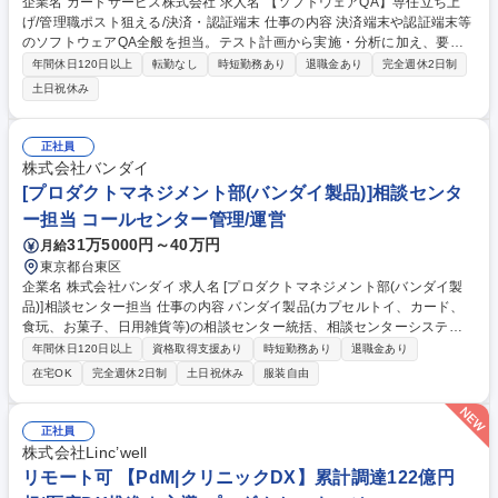
企業名 カードサービス株式会社 求人名 【ソフトウェアQA】専任立ち上
げ/管理職ポスト狙える/決済・認証端末 仕事の内容 決済端末や認証端末等
のソフトウェアQA全般を担当。テスト計画から実施・分析に加え、要件
定義等の上流からの品質計画や不具合防止の仕組みづくり、改善提案まで
年間休日120日以上
転勤なし
時短勤務あり
退職金あり
完全週休2日制
を主導する役割です。 ・テスト計画・テスト仕様書の策定、およびテスト
土日祝休み
ケース設計 ・決済アプリ・IoT通信機器・組込みソフトの評価実施・結果
分析 ・プロジェクトの品質状況可視化、および品質管理プロセスの改善
・開発チームと連携した上流工程（要件定義・設計）からの品質計画 ・不
正社員
具合流出率や再発防止率などの品質指標分析、および是正推進 ・品質基準
株式会社バンダイ
の策定、レビュー推進、および品質マネジメント構築 募集職種 【ソフト
[プロダクトマネジメント部(バンダイ製品)]相談センタ
ウェアQA】専任立ち上げ/管理職ポスト狙える/決済・認証端末
ー担当 コールセンター管理/運営
31万5000円～40万円
月給
東京都台東区
企業名 株式会社バンダイ 求人名 [プロダクトマネジメント部(バンダイ製
品)]相談センター担当 仕事の内容 バンダイ製品(カプセルトイ、カード、
食玩、お菓子、日用雑貨等)の相談センター統括、相談センターシステム
担当をお任せいたします！ 【具体的には】 ・統括担当：お客様対応準
年間休日120日以上
資格取得支援あり
時短勤務あり
退職金あり
備、相談内容の解析、企画開発への改善提案 など ・システム担当：CTI、
在宅OK
完全週休2日制
土日祝休み
服装自由
CRM、WMS、BIツール等クラウド型システムの保守・運用、新規システ
ムの構築支援 募集職種 [プロダクトマネジメント部(バンダイ製品)]相談セ
ンター担当
正社員
株式会社Linc’well
リモート可 【PdM|クリニックDX】累計調達122億円