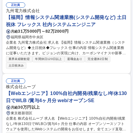
正社員
九州電力株式会社
【福岡】情報システム関連業務(システム開発など) 土日
祝休 フレックス 社内システムエンジニア
31万5000円～82万2000円
月給
福岡県福岡市中央区
企業名 九州電力株式会社 求人名 【福岡】情報システム関連業務（システ
ム開発など）◆土日祝休◆フレックス 仕事の内容 情報システム関連業務
に従事いただきます。ビジョンの実現に向け、カーボンマイナスや新事業
への進出など、私たちと共に新たなフィールドへ挑戦していただける仲間
業界未経験歓迎
年間休日120日以上
退職金あり
完全週休2日制
を歓迎します。 ・システム開発計画策定および企画 ・大規模システム開
土日祝休み
発プロジェクトの推進 ・IT戦略、ガバナンスに関する業務 ■変更の範囲：
会社の定める業務 募集職種 【福岡】情報システム関連業務（システム開
発など）◆土日祝休◆フレックス
正社員
株式会社ムーブ
【Webエンジニア】100%自社内開発/残業なし/年休130
日でWLB /賞与4ヶ月分 web/オープンSE
30万円以上
月給
東京都新宿区
企業名 株式会社ムーブ 求人名 【Webエンジニア】100%自社内開発/残業
なし/年休130日でWLB◎/賞与4ヶ月分 仕事の内容 オープンソースソフト
ウェアを使用したWebシステムの開発をお任せします。全てエンド直取引