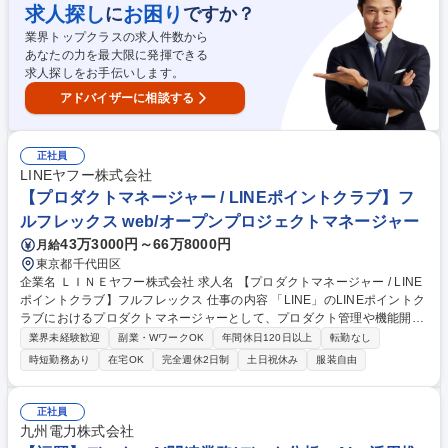
行っているため、いろいろな技術が身につきます。 募集職種 第二新卒歓
求人探し
お困り
に
ですか？
迎！【フロントエンドエンジニア】JavaScript/CSS/HTML
業界トップクラスの求人件数から
あなたの力を最大限に発揮できる
求人探しをお手伝いします。
アドバイザーに相談する
正社員
LINEヤフー株式会社
【プロダクトマネージャー / LINEポイントクラブ】フ
ルフレックス web/オープンプロジェクトマネージャー
43万3000円～66万8000円
月給
東京都千代田区
企業名 ＬＩＮＥヤフー株式会社 求人名 【プロダクトマネージャー / LINE
ポイントクラブ】フルフレックス 仕事の内容 「LINE」のLINEポイントク
ラブにおけるプロダクトマネージャーとして、プロダクト管理や機能開発
およびシステム保守に関するディレクションやプロダクト成長に寄与する
業界未経験歓迎
副業・WワークOK
年間休日120日以上
転勤なし
企画立案をお任せします。 ■システムインテグレーション業務（LINEポイ
時短勤務あり
在宅OK
完全週休2日制
土日祝休み
服装自由
ントクラブのサービス成長に向けた企画立案、立案した企画を踏まえた要
件定義、エンジニアと連携したシステム設計、動作テスト、運用保守など
の進行管理、プロダクトのリリース管理）■定期リリースの内容整理と進
正社員
行管理（不定期リリースの調整、管理ツール管理）■機能追加およびシス
九州電力株式会社
テム保守（ファミリーサービス他との連携および要望精査）等 募集職種