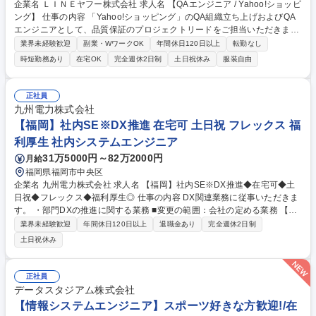
企業名 ＬＩＮＥヤフー株式会社 求人名 【QAエンジニア / Yahoo!ショッピ
ング】 仕事の内容 「Yahoo!ショッピング」のQA組織立ち上げおよびQA
エンジニアとして、品質保証のプロジェクトリードをご担当いただきま
す。これまで「Yahoo!ショッピング」のQA業務は、エンジニアとプロダ
業界未経験歓迎
副業・WワークOK
年間休日120日以上
転勤なし
クトマネージャーが 担ってきましたが、サービスの成長・品質課題の高ま
時短勤務あり
在宅OK
完全週休2日制
土日祝休み
服装自由
りからQA活動をより促進するために、QA組織の拡大を進めています。■
サービスの特性を考慮した品質目標設定と戦略の策定■品質戦略に基づい
たテスト計画の作成とシステムテスト、受け入れテストの遂行■担当サー
正社員
ビスにおけるテストプロセスの設計・運用・実行、および開発チーム内で
九州電力株式会社
の推進■サービス品質向上を意識したサービス企画・技術設計へのQAレビ
【福岡】社内SE※DX推進 在宅可 土日祝 フレックス 福
ュー 等 募集職種 【QAエンジニア / Yahoo!ショッピング】
利厚生 社内システムエンジニア
31万5000円～82万2000円
月給
福岡県福岡市中央区
企業名 九州電力株式会社 求人名 【福岡】社内SE※DX推進◆在宅可◆土
日祝◆フレックス◆福利厚生◎ 仕事の内容 DX関連業務に従事いただきま
す。 ・部門DXの推進に関する業務 ■変更の範囲：会社の定める業務 【成
長や挑戦を後押しする環境】個人の思い（Will）と九電グループのビジョ
業界未経験歓迎
年間休日120日以上
退職金あり
完全週休2日制
ンを結び付け、人と組織が共に成長しながら価値創出につなげていく人的
土日祝休み
資本経営を推進しています。事業を支える専門力の向上に加え、社員の自
律的な成長と学びを支援する教育・研修の充実、多様な人材が活躍できる
環境をつくるための人事評価・処遇制度の見直しなど、自律的な成長・挑
正社員
戦を支援する環境整備にも積極的に取り組んでいます。 募集職種 【福
データスタジアム株式会社
岡】社内SE※DX推進◆在宅可◆土日祝◆フレックス◆福利厚生◎
【情報システムエンジニア】スポーツ好きな方歓迎!/在