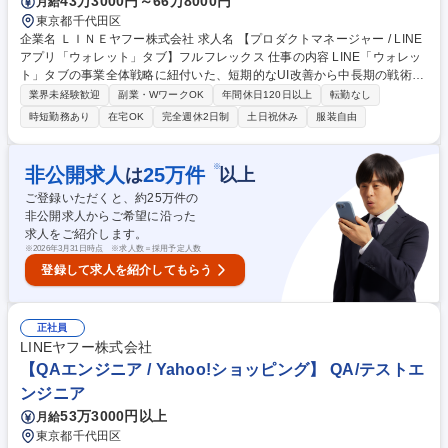
43万3000円～66万8000円
月給
東京都千代田区
企業名 ＬＩＮＥヤフー株式会社 求人名 【プロダクトマネージャー / LINE
アプリ「ウォレット」タブ】フルフレックス 仕事の内容 LINE「ウォレッ
ト」タブの事業全体戦略に紐付いた、短期的なUI改善から中長期の戦術ま
でを幅広く担当し、定量定性の両観点からの分析・課題設定、打ち手とな
業界未経験歓迎
副業・WワークOK
年間休日120日以上
転勤なし
る施策の実行と一部開発のディレクション等お任せします ■プロダクト戦
時短勤務あり
在宅OK
完全週休2日制
土日祝休み
服装自由
略策定（KPI向上に向けた戦略策定および実現プランの立案、事業推進担
当と協業し、新規売上創出のための現状分析および戦略策定、実現プラン
の立案、関係者のリソース調整、プロジェクトマネジメント等）■日本チ
※
非公開求人
25
万件
は
以上
ームの企画要件整理（グローバルチームと企画詳細調整、案件スケジュー
ご登録いただくと、約
25
万件の
ル管理、キャンペーンのマネジメント（利用者増のためのグロース施策）
非公開求人からご希望に沿った
等） 募集職種 【プロダクトマネージャー / LINEアプリ「ウォレット」タ
求人をご紹介します。
ブ】フルフレックス
※
2026年3月31日時点 ※求人数＝採用予定人数
登録して求人を紹介してもらう
正社員
LINEヤフー株式会社
【QAエンジニア / Yahoo!ショッピング】 QA/テストエ
ンジニア
53万3000円以上
月給
東京都千代田区