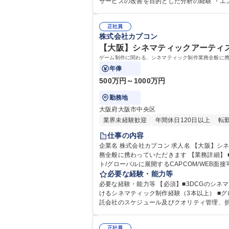
正社員
株式会社カプコン
【大阪】シネマティックアーティスト
ゲーム制作に関わる、シネマティック制作業務全般に携
年俸
500万円～1000万円
勤務地
大阪府大阪市中央区
業界未経験歓迎
年間休日120日以上
転
仕事の内容
企業名 株式会社カプコン 求人名 【大阪】シネマティックアーティスト/グローバルに展開するCAPCOM/WEB面接可 仕事の内容 ゲーム制作に関わる、シネマティック制作業
務全般に携わっていただきます 【業務詳細】 ■シネマティックの制作・監修・マネジメント業務 「変更範囲：当社業務全般」 募集職種 【大阪】シネマティックアーティス
ト/グローバルに展開するCAPCOM/WEB面接
必要な経験・能力等
必要な経験・能力等 【必須】■3DCGのシネ
けるシネマティック制作経験（3本以上） ■グローバル向け大規模タイトルのシネマティックのディレクション経験■シネマティックの制作フロー/パイプラインに精通■外部委
託会社のスケジュール及びクオリティ管理、
正社員