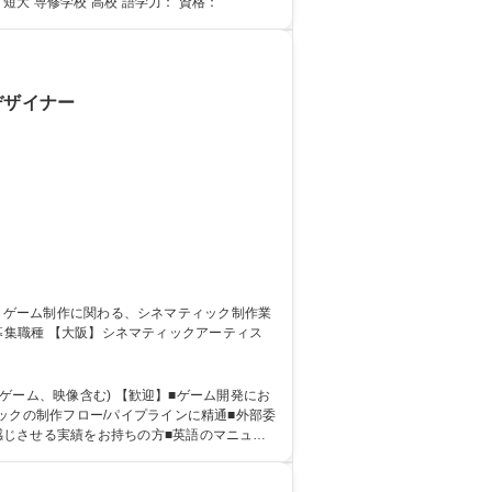
・関心 学歴・資格 学歴：大学院 大学 高専 短大 専修学校 高校 語学力： 資格：
デザイナー
(ゲーム、映像含む) 【歓迎】■ゲーム開発にお
感じさせる実績をお持ちの方■英語のマニュア
学 高専 専修学校 語学力： 資格：