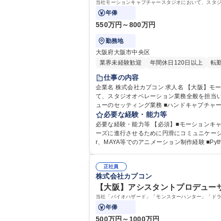
当社モーションキャプチャースタジオにおいて、スタジ
年俸
550万円～800万円
勤務地
大阪府大阪市中央区
業界未経験歓迎
年間休日120日以上
転
仕事の内容
企業名 株式会社カプコン 求人名 【大阪】モーションキャプチャースタジオスタッフ/グローバルに展開するCAPCOM 仕事の内容 当社モーションキャプチャースタジオにおい
て、スタジオオペレーション業務全般を担当いただきます。 【業務詳細】 ■Viconモーションキャプチャーシステ
ューのセッティング業務 ■ハンドキャプチャ
必要な経験・能力等
務全般」 募集職種 【大阪】モーション
必要な経験・能力等 【必須】■モーションキ
ーズに進行させるために円滑にコミュニケーションを図れる方 ※社内外において制作進行に携わって頂きますので、調整力のある方を求
r、MAYA等でのアニメーション制作経験 ■Py
経験 学歴・資格 学歴：大学院 大学 高専 専
正社員
株式会社カプコン
【大阪】アシスタントプロデューサ
当社「バイオハザード」「モンスターハンター」「ド
年俸
500万円～1000万円