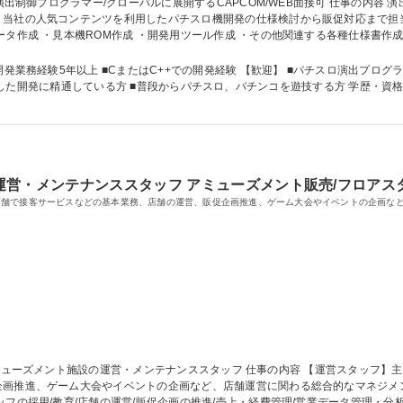
人気コンテンツを利用したパチスロ機開発の仕様検討から販促対応まで担当していただきます。
ROM作成 ・開発用ツール作成 ・その他関連する各種仕様書作成 募集職種 【東京】PS演出制御プログラマー
での開発経験 【歓迎】 ■パチスロ演出プログラム製作経験ありの方 ■リーダーポジション経
通している方 ■普段からパチスロ、パチンコを遊技する方 学歴・資格 学歴：大学院 大学 高専 短大 専修学校 高校
営・メンテナンススタッフ アミューズメント販売/フロアス
店舗で接客サービスなどの基本業務、店舗の運営、販促企画推進、ゲーム大会やイベントの企画な
進、ゲーム大会やイベントの企画など、店舗運営に関わる総合的なマネジメント業務をお任せ
フの採用/教育/店舗の運営/販促企画の推進/売上・経費管理/営業データ管理・分