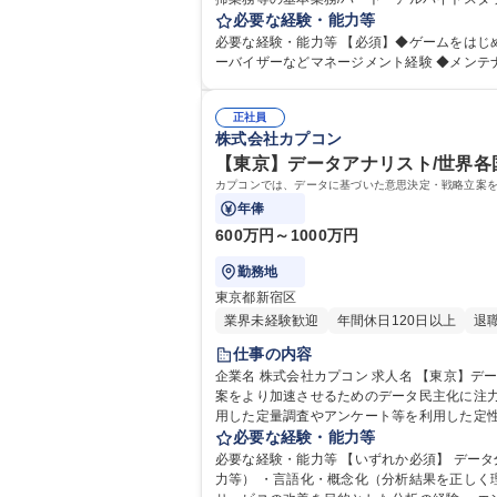
設置されているゲーム機の修理・メンテナンス
必要な経験・能力等
集職種 【全国】アミューズメント施設の運営
必要な経験・能力等 【必須】◆ゲームをはじめとしたエンターテイメントがお好きな方 ※
正社員
株式会社カプコン
【東京】データアナリスト/世界各国
カプコンでは、データに基づいた意思決定・戦略立案
年俸
600万円～1000万円
勤務地
東京都新宿区
業界未経験歓迎
年間休日120日以上
退
仕事の内容
企業名 株式会社カプコン 求人名 【東京】データアナリスト/世界各国で事業を展開するCAPCOM/WEB面接OK 仕事の内容 カプコンでは、データに基づいた意思決定・戦略立
案をより加速させるためのデータ民主化に注力しており、それを支
用した定量調査やアンケート等を利用した定
発・構築・社内展開などにも携わっていただきます。 （業務内容の変更の範囲）当社業
必要な経験・能力等
面接OK
必要な経験・能力等 【いずれか必須】 データ分析 または デー
力等） ・言語化・概念化（分析結果を正しく