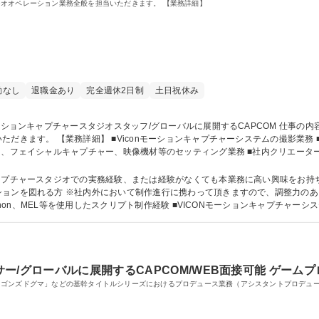
オオペレーション業務全般を担当いただきます。 【業務詳細】
勤なし
退職金あり
完全週休2日制
土日祝休み
ムの撮影業務 ■MotionBuilderを使用したリアルタイムプレビ
ー、フェイシャルキャプチャー、映像機材等のセッティング業務 ■社内クリエータ
キャプチャースタジオスタッフ/グローバルに展開するCAPCOM
ャプチャースタジオでの実務経験、または経験がなくても本業務に高い興味をお持ち
めています 【歓迎】■Motionbuilde
thon、MEL等を使用したスクリプト制作経験 ■VICONモーションキャプチャーシス
修学校 語学力： 資格：
ー/グローバルに展開するCAPCOM/WEB面接可能 ゲーム
ラゴンズドグマ」などの基幹タイトルシリーズにおけるプロデュース業務（アシスタントプロデュ