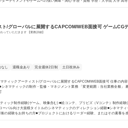
サービスの改善を目的とした分析の経験 ・エンターテイメントやゲームへの強い興味
/グローバルに展開するCAPCOM/WEB面接可 ゲームCG
わっていただきます 【業務詳細】
勤なし
退職金あり
完全週休2日制
土日祝休み
可
マティック制作経験(ゲーム、映像含む) ■絵コンテ、プリビズ（Vコンテ）制作経験
折衝の経験をお持ちの方■プロジェクトにおけるリーダー経験、またはその素養を
ルを理解できる読解力■様々なプロジェクトへの対応力・柔軟な発想をお持ちの方 学歴・資格 学歴：大学院 大