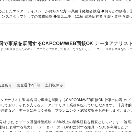
を行います。※建物の改変を伴う業務は含まない 故障機械の修理(原因特定/部品交
・メンテナンススタッフ
業種未経験者歓迎 ◆何らかの接客、営業経験をお持ちの方 【歓迎】◆店長やスーパ
ーバイザーなどマネージメント経験 ◆メンテナンススタッフ
で事業を展開するCAPCOM/WEB面接OK データアナリス
をより加速させるためのデータ民主化に注力しており、それを支えるデータアナリスト業務を担っ
職金あり
完全週休2日制
土日祝休み
えるデータアナリスト業務を担っていただきます。 【具体的には】ユーザー行動ログ・アクセスログを使
性調査など、データに基づく分析・プランニング・施策立案をお任せします。また
務全般 募集職種 【東京】データアナリスト/世界各国で事業を展開するCAPCOM/WEB
タ基盤構築経験 ※3年以上の業務経験を目安としています ・論理的思考能力（課題発見、解決力・仮説構築能
理解し表現する能力） ・データベース・DWHに関する知見 ・SQLを利用したデ