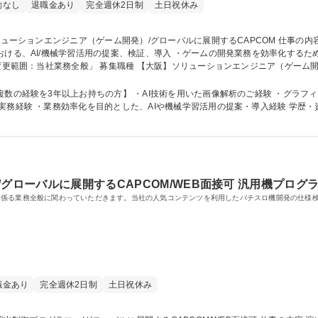
勤なし
退職金あり
完全週休2日制
土日祝休み
設計、実装、運用(調整、進行などを含む) 「変更範囲：当社業務全般」 募集職種 【大阪】ソリュ
の経験を3年以上お持ちの方】 ・AI技術を用いた画像解析のご経験 ・グラフィックス
化を目的とした、AIや機械学習活用の提案・導入経験 学歴・資格 学歴：大学院 大学 高専 専修学校 語学
グローバルに展開するCAPCOM/WEB面接可 汎用機プログ
に係る業務全般に関わっていただきます。当社の人気コンテンツを利用したパチスロ機開発の仕様
職金あり
完全週休2日制
土日祝休み