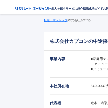
求人を探す
サービス紹介
転職成功ガイド
お
転職・求人トップ
/
株式会社カプコン
株式会社カプコンの中途採
事業内容
■家庭用テ
　アミュー
■アミュー
本社所在地
540-0
代表者
辻本　春弘