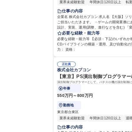
業界未経験歓迎
年間休日120日以上
転
仕事の内容
企業名 株式会社カプコン 求人名 【大阪】ソリューションエンジニア（ゲーム開発）/グローバルに展開するCAPCOM 仕事の内容 ゲーム開発における、以下いずれかの業務を
ご担当いただきます。 ・ゲームの開発業務における、AI/機械学習活用の提案、検証、導入 ・ゲームの開発業務を効率化するためのシステム構築 ・上記における、要件定義、
必要な経験・能力等
必要な経験・能力等 【必須：下記のいずれか複数
CDパイプラインの構築・運用、及び自動化の実務経験 ・業務効率
力： 資格：
正社員
株式会社カプコン
【東京】PS演出制御プログラマー/
演出制御プログラマーとして、パチスロ機の演出制御
年俸
550万円～800万円
勤務地
東京都台東区
業界未経験歓迎
年間休日120日以上
退
仕事の内容