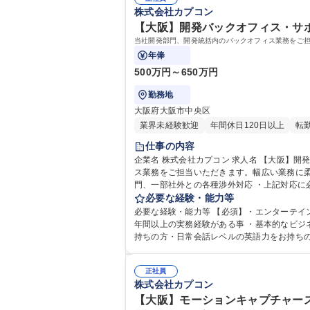
株式会社カプコン
【大阪】開発バックオフィス・サポー
当社開発部門、開発統括内のバックオフィス業務をご担
年俸
500万円～650万円
勤務地
大阪府大阪市中央区
業界未経験歓迎
年間休日120日以上
転
仕事の内容
企業名 株式会社カプコン 求人名 【大阪】開発バックオフィス・サポート職/グローバルに展開するCAPCOM/WEB面接 仕事の内容 当社開発部門、開発統括内のバックオフィ
ス業務をご担当いただきます。幅広い業務に柔軟にご対応いただき
門、一部社外との各種渉外対応 ・上記対応に
必要な経験・能力等
必要な経験・能力等 【必須】・エンターテイ
年間以上の実務経験がある事 ・基本的なビジネスアプリケーション（Outlook・Excel・Word等）の使用が可能である事 【歓迎】・Microsoft Office Specialist（MOS）をお
正社員
株式会社カプコン
【大阪】モーションキャプチャース