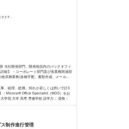
だきます。
の他庶務業務(各種手配、書類作成、メール、
CAPCOM/WEB面接
人事、経理、総務、何れか若しくは跨いで計3
書もしくは役職者専任アシスタントの経験をお持ちの方 学歴・資格 学歴：大学院 大学 高専 専修学校 語学力： 資格：
ビス制作進行管理