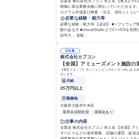
企業名 株式会社カプコン 求人名 【東京】PS演出制御プログラマー/グローバルに展開するCAPCOM/WEB面接可 仕事の内容 演出制御プログラマーとして、パチスロ機の演出
制御に係る業務全般に関わっていただきます。当社の
ログラム作成及び検査 ・出玉、演出シミュレータ作成 ・見本機
グローバルに展開するCAPCOM/WEB面接可
必要な経験・能力等
必要な経験・能力等 【必須】 ■ソフトウェア開発業務経験5年以上 ■CまたはC++
験のある方 ■VisualStudio上でC++/C#を利用した開発に精
語学力： 資格：
正社員
株式会社カプコン
【全国】アミューズメント施設の運
【運営スタッフ】主にショッピングセンター内にある
せします。
月給
25万円以上
勤務地
大阪府大阪市中央区
業界未経験歓迎
退職金あり
仕事の内容
企業名 株式会社カプコン 求人名 【全国】アミューズメント施設の運営・メンテナンススタッフ 仕事の内容 【運営スタッフ】主にショッピングセンター内にある店舗で接客
サービスなどの基本業務、店舗の運営、販促企画推
掃業務等の基本業務/パート・アルバイトスタッ