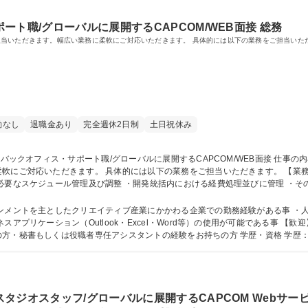
ト職/グローバルに展開するCAPCOM/WEB面接 総務
当いただきます。幅広い業務に柔軟にご対応いただきます。 具体的には以下の業務をご担当いた
勤なし
退職金あり
完全週休2日制
土日祝休み
ます。 具体的には以下の業務をご担当いただきます。 【業務詳細】 ・コーポレート部門及び各業務関連部
必要なスケジュール管理及び調整 ・開発統括内における経費処理並びに管理 ・そ
電話、来客対応等) 「変更範囲：当社業務全般」 募集職種 【大阪】開発バックオフィス・サポート職/グローバルに展開する
ンメントを主としたクリエイティブ産業にかかわる企業での勤務経験がある事 ・
持ちの方・日常会話レベルの英語力をお持ちの方・秘
タジオスタッフ/グローバルに展開するCAPCOM Webサー