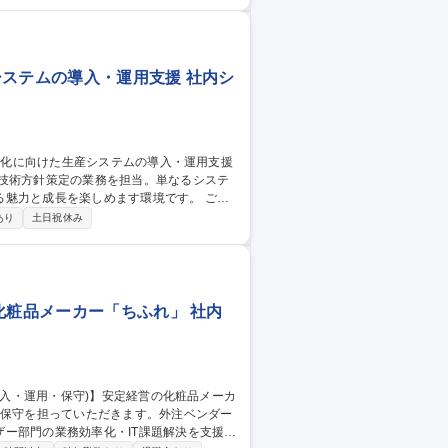
マイズ開発（LWC/Apex等）は極力抑える
、ServiceCloud、Lighitning Pl
システムの導入・運用支援 社内シ
の技術方針策定の業務を担当。単なるシステ
力と成長を楽しめます環境です。 ご入
Tシステムの導入・運用支援・外部委託含め
あり
土日祝休み
視化と改良・標準化策の立案、実行）を担当
T/OTシステムのロードマップ策定・実行
す。 募集職種 管理職候補
化粧品メーカー「ちふれ」 社内
ー部門の業務効率化・IT課題解決を支援し