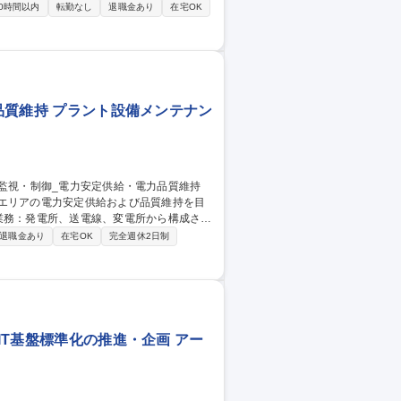
0時間以内
転勤なし
退職金あり
在宅OK
 [魅力/やりがい] 固定電話の交換機開発
頼により、当社でなくては出来ない 案件が
開発エンジニア]フルリモ案件7割/年休125日以上
力品質維持 プラント設備メンテナン
当エリアの電力安定供給および品質維持を目
業務：発電所、送電線、変電所から構成され
退職金あり
在宅OK
完全週休2日制
速・適確に復旧操作を実施(色の違いを判断
常時や事故発生時に発生状況、復旧見込みな
IT基盤標準化の推進・企画 アー