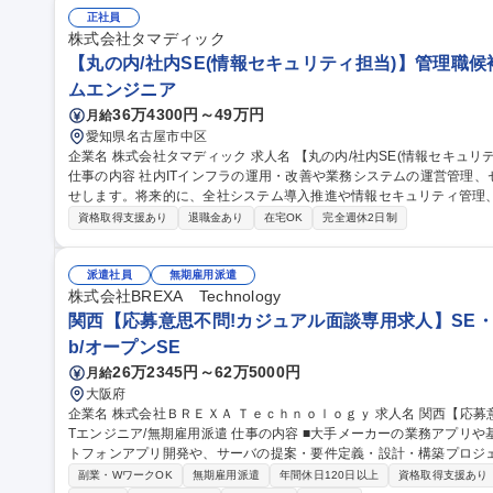
エンジニア/100％自社開発/成長意欲重視★
正社員
株式会社タマディック
【丸の内/社内SE(情報セキュリティ担当)】管理職候
ムエンジニア
36万4300円～49万円
月給
愛知県名古屋市中区
企業名 株式会社タマディック 求人名 【丸の内/社内SE(情報セキュリティ担当)】管理職候補/リモートワーク可○
仕事の内容 社内ITインフラの運用・改善や業務システムの運営管理
せします。将来的に、全社システム導入推進や情報セキュリティ管理
ます。 ■社内ネットワーク・ITインフラの運用および改善 ■業務システムの運営管理・導入支援 ■PC・ソフトウェ
資格取得支援あり
退職金あり
在宅OK
完全週休2日制
ア・CADライセンスなどの資産管理 ■社内ユーザーからの問い合わせ
対策およびアクセス権の管理 ■ベンダーとの調整・各種業務改善提案
ません。※ご経験やスキルに応じて担当業務を決定致します ※変更の範囲：会社の
派遣社員
無期雇用派遣
内/社内SE(情報セキュリティ担当)】管理職候補/リモートワーク可○
株式会社BREXA Technology
関西【応募意思不問!カジュアル面談専用求人】SE・I
b/オープンSE
26万2345円～62万5000円
月給
大阪府
企業名 株式会社ＢＲＥＸＡ Ｔｅｃｈｎｏｌｏｇｙ 求人名 関西【応募意思不問！カジュアル面談専用求人】SE・I
Tエンジニア/無期雇用派遣 仕事の内容 ■大手メーカーの業務アプリや基幹系システム、Webアプリ開発、スマー
トフォンアプリ開発や、サーバの提案・要件定義・設計・構築プロジ
ットワークシステム構築及び運用 保守、「SOC経験」や「自動化・効率化の仕組みづくり」に携われるセキュリ
副業・WワークOK
無期雇用派遣
年間休日120日以上
資格取得支援あり