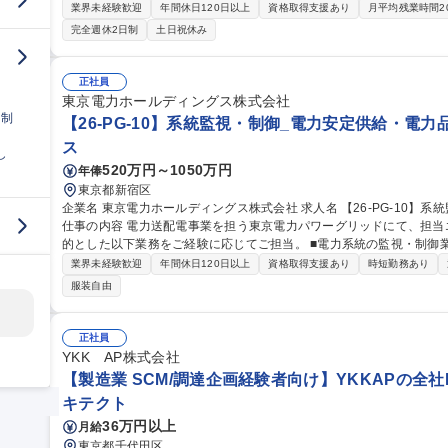
ルの開発をご担当いただきます。 [案件例]■通信キャリア向け5G基地局システムの開発/仮想化NWシステムの開発/
業界未経験歓迎
年間休日120日以上
資格取得支援あり
月平均残業時間2
トラフィック制御システムの開発/通信仮想基盤OS／ミドルウェア開発 他
完全週休2日制
土日祝休み
の時代から、携帯電話の登場・ 発展を支えてきた長年のノウハウと信
多数ございます。 募集職種 第二新卒/未経験OK[ソフトウェア
正社員
東京電力ホールディングス株式会社
日制
【26-PG-10】系統監視・制御_電力安定供給・電
ス
し
520万円～1050万円
年俸
東京都新宿区
企業名 東京電力ホールディングス株式会社 求人名 【26-PG-10】系統監視・制御_電力安定供給・電力品質維持
仕事の内容 電力送配電事業を担う東京電力パワーグリッドにて、担
的とした以下業務をご経験に応じてご担当。 ■電力系統の監視・制御
る 担当エリアの電力系統全体を監視し、電圧の変化・電力の流れをリアルタイムで監視・制御。 ■事故・トラブ
業界未経験歓迎
年間休日120日以上
資格取得支援あり
時短勤務あり
ル対応：事故やトラブル発生時には、チームメンバーと連携の上、迅
服装自由
した、緊急なシステム操作あり) ■社内への情報発信：電力系統の異
どを迅速に社内共有し、関係箇所との協力体制の強化を行う。 募集職種 【26-PG-10】系統監視・制御_電力安定
供給・電力品質維持
正社員
YKK AP株式会社
【製造業 SCM/調達企画経験者向け】YKKAPの全社
キテクト
36万円以上
月給
東京都千代田区