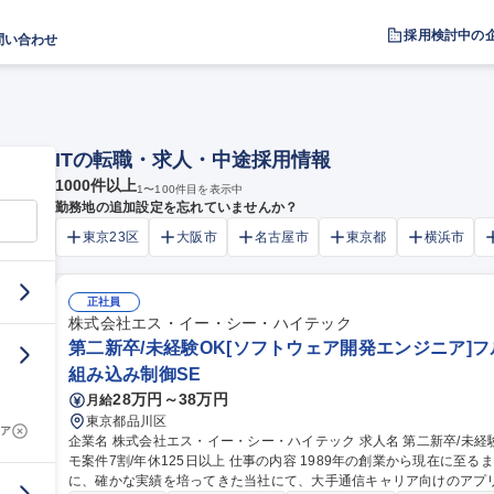
採用検討中の
問い合わせ
ITの転職・求人・中途採用情報
1000
件以上
1
〜
100
件目を表示中
勤務地の追加設定を忘れていませんか？
東京23区
大阪市
名古屋市
東京都
横浜市
正社員
株式会社エス・イー・シー・ハイテック
第二新卒/未経験OK[ソフトウェア開発エンジニア]フ
組み込み制御SE
28万円～38万円
月給
東京都品川区
ア
企業名 株式会社エス・イー・シー・ハイテック 求人名 第二新卒/未経験OK[ソフトウェア開発エンジニア]フルリ
モ案件7割/年休125日以上 仕事の内容 1989年の創業から現在に至るまで、通信事業者向けのインフラ技術を強み
に、確かな実績を培ってきた当社にて、大手通信キャリア向けのアプリケ