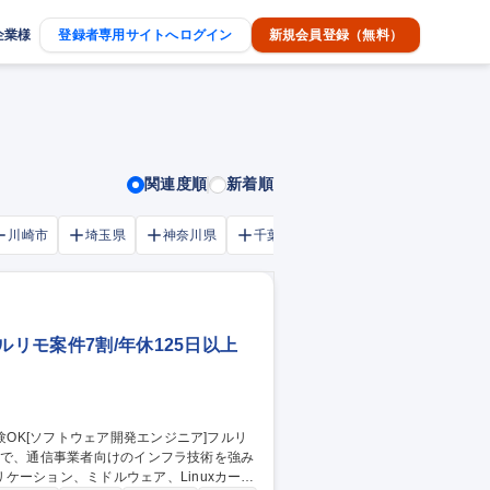
企業様
登録者専用サイトへログイン
新規会員登録（無料）
関連度順
新着順
川崎市
埼玉県
神奈川県
千葉市
大阪府
千葉県
ルリモ案件7割/年休125日以上
ーション、ミドルウェア、Linuxカーネ