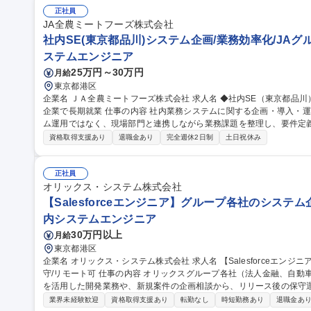
正社員
JA全農ミートフーズ株式会社
社内SE(東京都品川)システム企画/業務効率化/JA
ステムエンジニア
25万円～30万円
月給
東京都港区
企業名 ＪＡ全農ミートフーズ株式会社 求人名 ◆社内SE（東京都品川）システム企画/業務効率化/JAグループ安定
企業で長期就業 仕事の内容 社内業務システムに関する企画・導入・運用改善業務をお任せします。 単なるシステ
ム運用ではなく、現場部門と連携しながら業務課題を整理し、要件定
していただきます。 現場業務を理解し、課題を見つけ、関係部門を巻き込みながら改善を実現することがミッシ
資格取得支援あり
退職金あり
完全週休2日制
土日祝休み
ョンです。 【詳細】■各部門へのヒアリングによる業務課題の把握■
導入・改修に伴う要件整理、要件定義■ベンダーとの折衝・進捗管理■
ー向け操作教育・定着支援■マニュアル作成■システム運用・改善活動■D
正社員
職種 ◆社内SE（東京都品川）システム企画/業務効率化/JAグループ
オリックス・システム株式会社
【Salesforceエンジニア】グループ各社のシステ
内システムエンジニア
30万円以上
月給
東京都港区
企業名 オリックス・システム株式会社 求人名 【Salesforceエンジニア】グループ各社のシステム企画・開発・保
守/リモート可 仕事の内容 オリックスグループ各社（法人金融、自動車、レンタル等、約10社）向けのSalesforce
を活用した開発業務や、新規案件の企画相談から、リリース後の保守
とができます。 【業務内容】■Salesforce標準機能でのコンフィグレーション開発 ■機能の保守改修、問い合わせ
業界未経験歓迎
資格取得支援あり
転勤なし
時短勤務あり
退職金あ