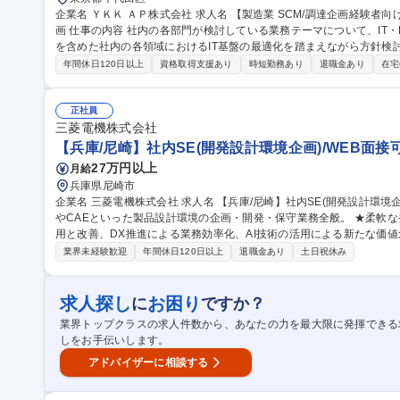
企業名 ＹＫＫ ＡＰ株式会社 求人名 【製造業 SCM/調達企画経験者向け】YKKAPの全社IT基盤標準化の推進・企
画 仕事の内容 社内の各部門が検討している業務テーマについて、IT・DXの観点から課題を捉え、グローバル拠点
を含めた社内の各領域におけるIT基盤の最適化を踏まえながら方針検
ます。 当社ではグローバルIT本部(Global Information Technology)とTRI（Technology Risk & Innovation）統括
年間休日120日以上
資格取得支援あり
時短勤務あり
退職金あり
在宅
部の大きく2つのIT関連組織がございます。 業務上の比較としてグロ
テーマに関して対応することが多いですが、今回配属予定のTRI統括
が必要な比較的大きなテーマが持ち込まれ、PJTとして対応することがメインとなります
正社員
CM/調達企画経験者向け】YKKAPの全社IT基盤標準化の推進・企画
三菱電機株式会社
【兵庫/尼崎】社内SE(開発設計環境企画)/WEB面接可
27万円以上
月給
兵庫県尼崎市
企業名 三菱電機株式会社 求人名 【兵庫/尼崎】社内SE(開発設計環境企画)/WEB面接可能 仕事の内容 社内のCAD
やCAEといった製品設計環境の企画・開発・保守業務全般。 ★柔軟な
用と改善、DX推進による業務効率化、AI技術の活用による新たな価値創造を担当
■電気系(主に回路。基板・配線も含む)CAD/CAE利用環境の企画・構
業界未経験歓迎
年間休日120日以上
退職金あり
土日祝休み
DM:Engineering Data Management)の導入■CADデータ
語、環境、ツール】・Siemens Xpedition Designer ・Siemens Xpedition EDMなど 
SE(開発設計環境企画)/WEB面接可能
求人探し
お困り
に
ですか？
業界トップクラスの求人件数から、あなたの力を最大限に発揮できる
しをお手伝いします。
アドバイザーに相談する