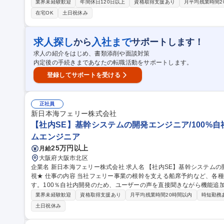
ていただきます。 ■主な業務内容 ・社内システムの導入支援（要件定義・ベンダー調整・テスト・展開） ・外注
業界未経験歓迎
年間休日120日以上
資格取得支援あり
月平均残業時間2
業者（SIer・ベンダー）のコントロール（進捗管理・品質確認・折衝
在宅OK
土日祝休み
クフロー新規作成・修正、障害対応、マスタ管理 等） ・関連部門から
集職種 【社内SE(システム導入・運用・保守)】安定経営の化粧品メ
求人探し
入社まで
から
サポートします！
求人の紹介をはじめ、書類添削や面談対策
内定後の手続きまであなたの転職活動をサポートします。
登録してサポートを受ける
正社員
新日本海フェリー株式会社
【社内SE】基幹システムの開発エンジニア/100%自
ムエンジニア
25万円以上
月給
大阪府大阪市北区
企業名 新日本海フェリー株式会社 求人名 【社内SE】基幹システムの開発エンジニア/100％自社開発/成長意欲重
視★ 仕事の内容 当社フェリー事業の根幹を支える船席予約など、各種基幹システムの開発・改修をお任せしま
す。100％自社内開発のため、ユーザーの声を直接聞きながら機能追
できます。 【具体的には】 ・自社内製システムの開発・改修業務(予約システム等) ・要件ヒアリングから設計、
業界未経験歓迎
資格取得支援あり
月平均残業時間20時間以内
時短勤務
実装、テストまでの一連の開発フロー ・ユーザー部門からのデータ修
土日祝休み
わらずシステム開発に興味があれば大歓迎です。先輩エンジニアがOJ
につけられます。残業も少なく落ち着いて開発に没頭できる環境です。 募集職種 【社内SE】基幹システムの