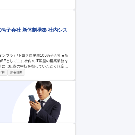
ラスの大手企業や上流工程のプロジェクトも
やサブリーダーとして活躍しているのに、正
応募意思不問！
0%子会社 新体制構築 社内シス
的には組織の中核を担っていただく想定で
日制
服装自由
内SE