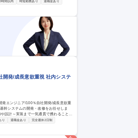
0時間以内
時短勤務あり
退職金あり
） ・社内システムの運用・保守（例：ワー
のシステム問い合わせ・改善要望の対応 募
ーカー「ちふれ」
社開発/成長意欲重視 社内システ
加や設計～実装まで一気通貫で携わることが
あり
退職金あり
完全週休2日制
正や集計依頼の対応 ★魅力：開発言語に関
Tで丁寧に指導するため、着実にスキルを身
開発