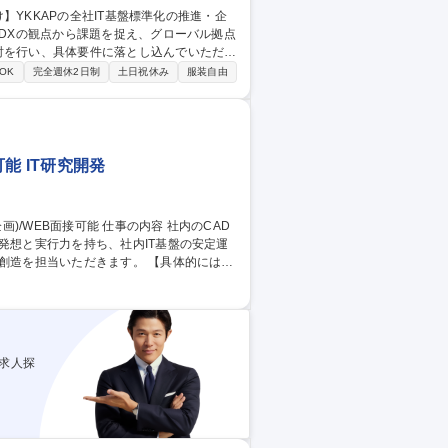
討を行い、具体要件に落とし込んでいただき
OK
完全週休2日制
土日祝休み
服装自由
ーバルIT本部は個別性の高い部門要求・開発
部では全社共通でのシステム開発や基盤統一
。 募集職種 【製造業 S
能 IT研究開発
発想と実行力を持ち、社内IT基盤の安定運
いただきます。 【具体的には】
築・保守■電気系CADデータ管理システム(E
活用による設計・製造業務改善の企画・推進 【使用言
募集職種 【兵庫/尼崎】社内
求人探