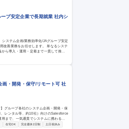
グループ安定企業で長期就業 社内シ
義から導入・運用・定着まで一貫して推進
業務フローの分析および改善提案■システム
システムテストおよび受入検証■社内ユーザ
X推進に向けた新技術の検討・活用 募集
安定企業で長期就業
ム企画・開発・保守/リモート可 社
運用まで、一気通貫でシステムに携わるこ
り
在宅OK
完全週休2日制
土日祝休み