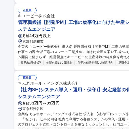
対応 ■優先順位やステークホルダ調整等のタスクマネジメント ※カスタ
方針であり、要件を標準機能で実装する工夫が求められます。 ※当面SalesCloud
atform の利用が中心となります。 募集職種 【Salesforceエンジニア】グループ各社のシステム企画・開発・保守/
正社員
リモート可
キユーピー株式会社
管理職候補【開発/PM】工場の効率化に向けた生産
ステムエンジニア
44万円以上
月給
東京都調布市
企業名 キユーピー株式会社 求人名 管理職候補【開発/PM】工場の効率化に向けた生産システムの導入・運用支援
仕事の内容 食品工場のスマート工場推進に向けた企画立案や工場へ
ム開発に留まらず、経営視点でキユーピーの生産体制の将来像を考える魅
社後は、担当工場に対する食品工場のオペレーションで使用するIT/O
業界未経験歓迎
年間休日120日以上
月平均残業時間20時間以内
退職金
た改良開発と生産システム群の統合推進（運用/保守課題の抽出、可
していただきます。ご経験に応じて、工場の品質、生産性向上に向けたI
と基幹システムと現場システムとの機能区分けやクラウドデータ連携などをお任せしま
正社員
【開発/PM】工場の効率化に向けた生産システムの導入・運用支援
ちふれホールディングス株式会社
【社内SE(システム導入・運用・保守)】安定経営の
システムエンジニア
33万円～39万円
月給
東京都渋谷区
企業名 ちふれホールディングス株式会社 求人名 【社内SE(システム導入・運用・保守)】安定経営の化粧品メーカ
ー「ちふれ」 仕事の内容 社内で利用する各種システムの導入・運用・保守を担っていただきます。外注ベンダー
のプロジェクト管理・コントロールを主なミッションとし、社内ユーザ