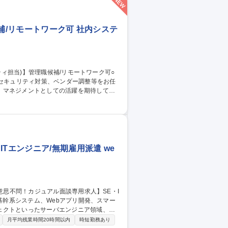
補/リモートワーク可 社内システ
、セキュリティ対策、ベンダー調整等をお任
、マネジメントとしての活躍を期待してい
対応・ヘルプデスク業務 ■情報セキュリティ
 ※基本的にはソフトウェア開発業務はあり
定める業務 募集職種 【丸の
Tエンジニア/無期雇用派遣 we
ェクトといったサーバエンジニア領域、ネ
月平均残業時間20時間以内
時短勤務あり