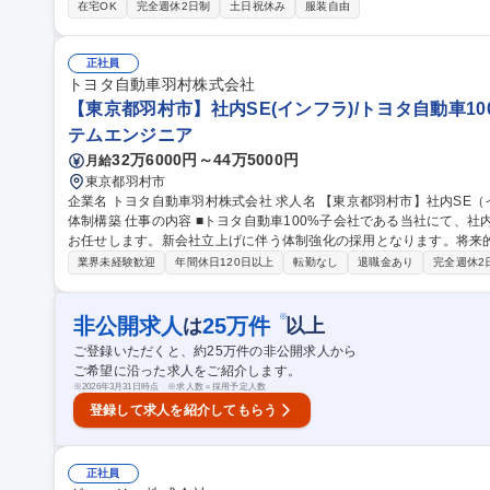
ティエンジニアなど様々な領域での活躍が可能です。 ■業界トップク
在宅OK
完全週休2日制
土日祝休み
服装自由
多数ありますので、スキルアップも叶えられます。 実務上はPM補佐
式な肩書きや評価が得られていない……というお悩みをお持ちの方も安心です。 募集職種 関西【
カジュアル面談専用求人】SE・ITエンジニア/無期雇用派遣
正社員
トヨタ自動車羽村株式会社
【東京都羽村市】社内SE(インフラ)/トヨタ自動車10
テムエンジニア
32万6000円～44万5000円
月給
東京都羽村市
企業名 トヨタ自動車羽村株式会社 求人名 【東京都羽村市】社内SE（インフラ）/トヨタ自動車100%子会社★新
体制構築 仕事の内容 ■トヨタ自動車100%子会社である当社にて、社内SEとして主に社内のIT基盤の構築業務を
お任せします。新会社立上げに伴う体制強化の採用となります。将来
す。 【詳細】 ■社内のIT基盤（ネットワーク、サーバーインフラ、OA、セキュリティ、データ利活用基盤 等）の
業界未経験歓迎
年間休日120日以上
転勤なし
退職金あり
完全週休2
企画・開発・運用 ■既存システム運用・保守の協力会社との連携・調整 等 募集職種 【東京都羽村市】社
（インフラ）/トヨタ自動車100%子会社★新体制構築
※
非公開求人
25
万件
は
以上
ご登録いただくと、約
25
万件の非公開求人から
ご希望に沿った求人をご紹介します。
※
2026年3月31日時点 ※求人数＝採用予定人数
登録して求人を紹介してもらう
正社員