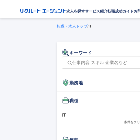
求人を探す
サービス紹介
転職成功ガイド
お
転職・求人トップ
/
IT
キーワード
勤務地
職種
IT
条件をクリ
年収