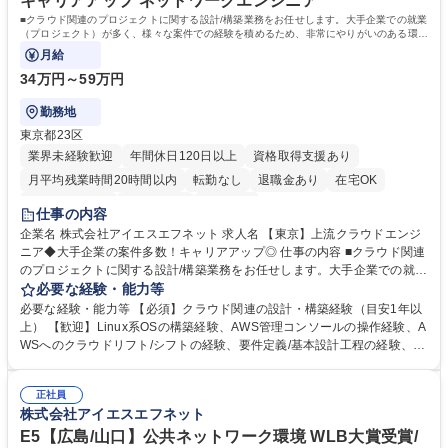
キャリアアップ ネットワークエンジニア
動車
■クラウド関連のプロジェクトに関する設計/構築業務をお任せします。大手企業での就業
（プロジェクト）が多く、様々な案件での経験を積めるため、非常にやりがいのある環境
です。
月給
34万円～59万円
勤務地
東京都23区
業界未経験歓迎
年間休日120日以上
資格取得支援あり
月平均残業時間20時間以内
転勤なし
退職金あり
在宅OK
完全週休2日制
土日祝休み
服装自由
仕事の内容
企業名 株式会社アイエスエフネット 求人名 【東京】上流クラウドエンジ
ニア◆大手企業の案件多数！キャリアアップ◎ 仕事の内容 ■クラウド関連
のプロジェクトに関する設計/構築業務をお任せします。大手企業での就業
（プロジェクト）が多く、様々な案件での経験を積めるため、非常にやり
必要な経験・能力等
がいのある環境です。 【プロジェクト例】 ◎基地局Demand Responce
必要な経験・能力等 【必須】クラウド関連の設計・構築経験（目安1年以
対応業務：既存システムを別クラウド(AWS)へ移行する際のインフラ構築
上） 【歓迎】Linux系OSの構築経験、AWS管理コンソールの操作経験、A
業務 ◎AWSへの移行プロジェクト：オンプレ環境で動作している複数シ
WSへのクラウドリフト/シフトの経験、要件定義/基本設計工程の経験、等
ステムをクラウド(AWS)にリフトおよびシフトするプロジェクト ◎クラウ
【研修制度】キャリア入社の方にも充実した研修制度やスキルアップ支援
ド検討/設計/製造支援業務 ◎クラウド導入(AWS・Azure)における技術支
制度を整えております。新しい技術に挑戦したいエンジニアを応援するた
援 募集職種 【東京】上流クラウドエンジニア◆大手企業の案件多数！キ
正社員
め、ネットワークやサーバー、セキュリティなどのインフラ技術を学べる
株式会社アイエスエフネット
ャリアアップ◎
研修や、AWS・Azure・GCPなどのマルチクラウド検証環境を備えていま
す。テクニカルスキルだけでなく、リーダーシップやマネジメントスキル
E5【広島/山口】公共ネットワーク環境 WLB大賞受賞/