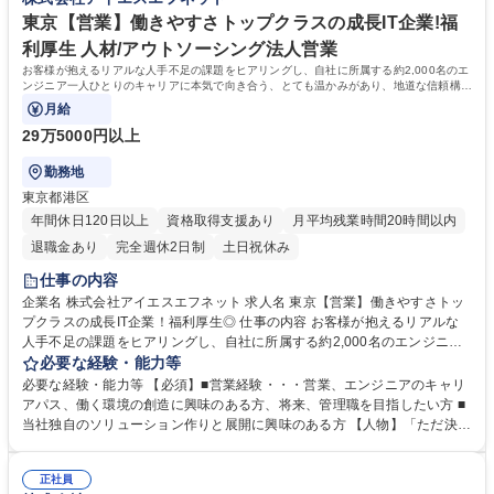
は人間関係が非常に重要となります。「この人と一緒に働きたいという人
だけがいる会社」にすることを大切にしています。 学歴・資格 学歴：大
東京【営業】働きやすさトップクラスの成長IT企業!福
学院 大学 高専 短大 専修学校 高校 語学力： 資格：
利厚生 人材/アウトソーシング法人営業
お客様が抱えるリアルな人手不足の課題をヒアリングし、自社に所属する約2,000名のエ
ンジニア一人ひとりのキャリアに本気で向き合う、とても温かみがあり、地道な信頼構築
が実を結ぶシゴトです。
月給
29万5000円以上
勤務地
東京都港区
年間休日120日以上
資格取得支援あり
月平均残業時間20時間以内
退職金あり
完全週休2日制
土日祝休み
仕事の内容
企業名 株式会社アイエスエフネット 求人名 東京【営業】働きやすさトッ
プクラスの成長IT企業！福利厚生◎ 仕事の内容 お客様が抱えるリアルな
人手不足の課題をヒアリングし、自社に所属する約2,000名のエンジニア
一人ひとりのキャリアに本気で向き合う、とても温かみがあり、地道な信
必要な経験・能力等
頼構築が実を結ぶシゴトです。 具体的なミッションは、お客様が抱えるビ
必要な経験・能力等 【必須】■営業経験・・・営業、エンジニアのキャリ
ジネス課題に深く寄り添い、当社のソリューションや最適なエンジニアリ
アパス、働く環境の創造に興味のある方、将来、管理職を目指したい方 ■
ング力を組み合わせて解決へと導く「ITソリューション営業・コーディネ
当社独自のソリューション作りと展開に興味のある方 【人物】「ただ決め
ーター」です。 単なる人材のマッチングにとどまらず、お客様の事業成長
られたルーティンをこなす安定」よりも、「自ら主体的に動き、ビジネス
を支えるパートナーとして、またエンジニアのキャリアを伴走する存在と
パーソンとしての市場価値を圧倒的に高めたい」 「未経験からITの世界で
して、非常にやりがいの大きなポジションです。 募集職種 東京【営業】
正社員
本物の実力を身につけたい」という前向きな挑戦心を持つ、次世代のリー