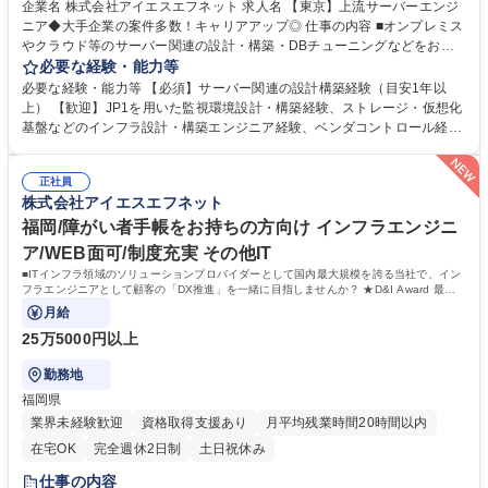
企業名 株式会社アイエスエフネット 求人名 【東京】上流サーバーエンジ
ニア◆大手企業の案件多数！キャリアアップ◎ 仕事の内容 ■オンプレミス
やクラウド等のサーバー関連の設計・構築・DBチューニングなどをお任
せします。大手企業での就業（プロジェクト）が多く、様々な案件での経
必要な経験・能力等
験を積めるため、非常にやりがいのある環境です。 【プロジェクト例】
必要な経験・能力等 【必須】サーバー関連の設計構築経験（目安1年以
◎大手通信キャリアのサーバ(オンプレ、クラウド)、ストレージ構成のイ
上） 【歓迎】JP1を用いた監視環境設計・構築経験、ストレージ・仮想化
ンフラ検討実施：新機能開発の要件定義サポート業務などを担当 ◎サーバ
基盤などのインフラ設計・構築エンジニア経験、ベンダコントロール経
設計構築・稼働維持保守案件：(公共系)某庁 本番環境リプレース、(公共
験、等 【研修制度】キャリア入社の方にも充実した研修制度やスキルアッ
系)医療データ基盤構築、(公共系)新規サーバ構築など ◎サーバ・ストレー
プ支援制度を整えております。新しい技術に挑戦したいエンジニアを応援
ジ監視設計：サーバ・ストレージの監視設計・構築案件の実行や検証作業
正社員
するため、ネットワークやサーバー、セキュリティなどのインフラ技術を
株式会社アイエスエフネット
など 募集職種 【東京】上流サーバーエンジニア◆大手企業の案件多数！
学べる研修や、AWS・Azure・GCPなどのマルチクラウド検証環境を備え
キャリアアップ◎
ています。テクニカルスキルだけでなく、リーダーシップやマネジメント
福岡/障がい者手帳をお持ちの方向け インフラエンジニ
スキルなどのヒューマンスキルを磨ける環境も充実しております。 学歴・
ア/WEB面可/制度充実 その他IT
資格 学歴：大学院 大学 高専 短大 専修学校 高校 語学力： 資格：
■ITインフラ領域のソリューションプロバイダーとして国内最大規模を誇る当社で、イン
フラエンジニアとして顧客の「DX推進」を一緒に目指しませんか？ ★D&I Award 最高
指標など受賞多数!働き易い制度を完備！
月給
25万5000円以上
勤務地
福岡県
業界未経験歓迎
資格取得支援あり
月平均残業時間20時間以内
在宅OK
完全週休2日制
土日祝休み
仕事の内容