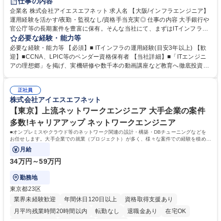
仕事の内容
企業名 株式会社アイエスエフネット 求人名 【大阪/インフラエンジニア】
運用経験を活かす/夜勤・監視なし/資格手当充実◎ 仕事の内容 大手銀行や
官公庁等の長期案件を豊富に保有。そんな当社にて、まずはITインフラの
運用保守からスタートし、設計構築へとステップアップするエンジニア職
必要な経験・能力等
をご担当いただきます。 採用背景：関西エリアの運用保守案件増加に伴う
必要な経験・能力等 【必須】■ ITインフラの運用経験(目安3年以上) 【歓
増員です。■大手企業でのサーバ・NW運用保守を担い、数年単位の長期プ
迎】■CCNA、LPIC等のベンダー資格保有者 【当社詳細】■「ITエンジニ
ロジェクトで着実にスキルを磨きます。■環境：全社員にiPhoneを貸与
アの理想郷」を掲げ、実機研修や数千本の動画講座など教育へ徹底投資。
し、4600本以上の動画学習コンテンツがいつでも利用可能。■夜勤や監視
ダイバーシティを推進する「ダイバーイン雇用」を実践し、多様な技術者
業務はなく、土日祝休みを確保。■将来的には経験に応じ、データセンタ
が自分らしく輝ける環境を構築しています。【社風・働き方】■年間休日1
ー移転や設計構築等の上流工程へ挑戦可能です。 募集職種 【大阪/インフ
正社員
25日、有休取得率も高く、残業月平均7.3hと業界屈指の環境。上司や営業
株式会社アイエスエフネット
ラエンジニア】運用経験を活かす/夜勤・監視なし/資格手当充実◎
との定期面談もあり、悩みゼロを目指す温かい社風が自慢です。 学歴・資
格 学歴：大学院 大学 高専 短大 専修学校 高校 語学力： 資格：シスコ技術
【東京】上流ネットワークエンジニア 大手企業の案件
者認定CCNA LPIC-1
多数!キャリアアップ ネットワークエンジニア
■オンプレミスやクラウド等のネットワーク関連の設計・構築・DBチューニングなどを
お任せします。大手企業での就業（プロジェクト）が多く、様々な案件での経験を積める
ため、非常にやりがいのある環境です。
月給
34万円～59万円
勤務地
東京都23区
業界未経験歓迎
年間休日120日以上
資格取得支援あり
月平均残業時間20時間以内
転勤なし
退職金あり
在宅OK