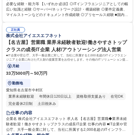
は、要件定義・マイルストーン・BoMがございます。 【具体的には】◎
必要な経験・能力等 【いずれか必須】◎ITインフラエンジニアとしての幅
実際に検証環境を構築しお客様へ提案・受注、その後の設計・構築から運
広い知識と経験 ◎サーバー/ネットワーク設計・構築経験 ◎要件定義書、
用までの対応 ◎インフラエンジニアとして設計構築を対応しながら、お客
マイルストーンなどのドキュメント作成経験 ◎プリセールス経験 ■国内の
様の課題解決や案件拡大に向けての活動 ◎お客様が提供するサービスやイ
みならず海外の顧客も抱えているため、英語を使用した業務が可能な方に
ンフラシステム更改等の提案活動支援 など ※上記に加え、次世代のエン
は海外案件をお任せする可能性がございます。 【対象国】シンガポール、
ジニアに対して、案件を通じて今までのご経験を伝えていただくことで育
正社員
カンボジア、バングラデシュなど ※海外案件の場合は下記の要件も満たす
株式会社アイエスエフネット
成などもお願いしたいと考えております。 募集職種 60歳以上歓迎【東
必要がございます。 ＜言語要件＞日本語と英語でメール、チャット、電
京】プリセールスエンジニア◆ITインフラ分野をメインに担当
話、ドキュメント作成、会議でのソリューション説明といったプリセール
【名古屋】営業職 業界未経験者歓迎!働きやすさトップ
スに関わる業務ができること。 学歴・資格 学歴：大学院 大学 高専 短大
クラスの成長IT企業 人材/アウトソーシング法人営業
専修学校 高校 語学力： 資格：
■IT企業や官公庁、大手一般企業に対して、当社に所属する2,000名超のITインフラエン
ジニアと企業に向けたIT人財の提案営業をお任せします。その他のITソリューション提案
から案件獲得等も担っていただきます。
月給
33万5000円～50万円
勤務地
愛知県名古屋市中村区
業界未経験歓迎
年間休日120日以上
資格取得支援あり
在宅OK
完全週休2日制
土日祝休み
仕事の内容
企業名 株式会社アイエスエフネット 求人名 【名古屋】営業職◆業界未経
験者歓迎！働きやすさトップクラスの成長IT企業 仕事の内容 ■IT企業や官
公庁、大手一般企業に対して、当社に所属する2,000名超のITインフラエ