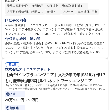
東京都港区
業界未経験歓迎
年間休日120日以上
資格取得支援あり
月平均残業時間20時間以内
転勤なし
在宅OK
完全週休2日制
服装自由
仕事の内容
企業名 株式会社アイエスエフネット 求人名 60歳以上歓迎【東京】PM・P
MOエンジニア◆数多くのシニアエンジニアが在籍！ 仕事の内容 ■当社の
インフラエンジニア（PM・PMO）として、請負案件に対する立ち上げリ
ーダー業務、現地障害対応チームに対するマネジメント業務、ネットワー
必要な経験・能力等
ク・サーバ観点の導入/構築業務などをお任せします。 【具体的には】プ
必要な経験・能力等 【必須】◎PM・PL・PMOいずれかのご経験 ◎教育/
ロダクト「クラウド（AWS）、ネットワーク（Cisco）、サーバ（OS:仮
マネジメント経験 【上記2点に加えていずれか必須】◎構築以上のインフ
想）、サーバ（OS:Linux）、サーバ（OS:Win）」に対するマネジメント
ラエンジニア経験 ◎サーバ、NW、クラウドに関する実務経験 ※2000名
業務、上流工程～下流工程までのクラウド環境・NW・サーバ構築業務に
を超える社員のうち、活躍しているシニア層のエンジニアは約120名！創
対するマネジメント業務、若手社員育成などです。 【シニア採用者のアサ
業当初より、多様な人財の雇用や育成等に取り組んでいます。 【職場環
イン案件例】◎某金融機関向けのNW運用設計業務 ◎システム更改に伴う
正社員
境】社員が長く働ける環境づくりを心掛けております！ ■全社残業時間平
株式会社アイエスエフネット
AWSマイグレーション（導入/設計）など 募集職種 60歳以上歓迎【東京】
均7.8時間！有給取得率88％ ■テレワーク率全社平均55.7%（現在60%を
PM・PMOエンジニア◆数多くのシニアエンジニアが在籍！
目指しています） 学歴・資格 学歴：大学院 大学 高専 短大 専修学校 高校
【仙台/インフラエンジニア】入社2年で年収315万円UP
語学力： 資格：
も可能/転勤無/福利厚生 ネットワークエンジニア
ITインフラ領域に特化した人材サービスを提供する当社にてSIerや通信キャリア等のネッ
トワークサーバー構築業務及び運用保守を対応いただきます ■WEB面接可能でU・Iター
ンも大歓迎！(入社時の転居費用補助あり)
月給
29万5000円～50万円
勤務地