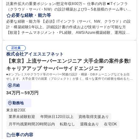
託案件拡大の重要ポジション/想定年収800万～ 仕事の内容 ■ITインフラ
（クラウド・サーバ・NW）の設計構築および3～5名規模のチーム率いる
PL業務。内勤受託チームと連携し、プリセールスから詳細設計・構築、マ
必要な経験・能力等
ネジメントまで幅広く担当いただきます。 【詳細】クラウド（AWS/Oracl
必要な経験・能力等 【必須】ITインフラ（サーバ、NW、クラウド）の設
e Cloud等）の新規設計構築、NW受託プロジェクトの統括、サービスデス
計・構築経験1年以上、詳細設計書の作成および技術リードが可能な方
ク立ち上げ等、高レイヤー案件をお任せします。現場での技術牽引に加
【歓迎】チームマネジメント・PL経験、AWS/Azure構築経験、運用設計
え、受託案件創出に向けた提案活動（プリセールス）や増員提案などのコ
経験 【求める人物像】主体的にプロジェクトを推進できる方、チーム・後
ンサルティングまで一気通貫で参画可能です。【魅力】案件単価が還元さ
輩の育成に喜びを感じられる方【環境・サポート】経験豊富なエンジニア
れる明確なインセンティブ賞与制度。エンジニアの市場価値と成果がダイ
正社員
も正当に評価し長期活躍できるフィールドを用意。副業許可制度も導入し
株式会社アイエスエフネット
レクトに給与へ反映されます。 募集職種 【PL/インフラエンジニア】受託
モダンで自立した働き方をバックアップします。【選考】スピード感を重
案件拡大の重要ポジション/想定年収800万～
視しオンライン面接最短2回で内定。初期段階から営業責任者が同席し想
【東京】上流サーバーエンジニア 大手企業の案件多数!
定案件や単価、昇給プランを明示します。 学歴・資格 学歴：大学院 大学
キャリアアップ サーバーサイドエンジニア
高専 短大 専修学校 高校 語学力： 資格：
■オンプレミスやクラウド等のサーバー関連の設計・構築・DBチューニングなどをお任
せします。大手企業での就業（プロジェクト）が多く、様々な案件での経験を積めるた
め、非常にやりがいのある環境です。
月給
34万円～59万円
勤務地
東京都23区
業界未経験歓迎
年間休日120日以上
資格取得支援あり
月平均残業時間20時間以内
転勤なし
退職金あり
在宅OK
完全週休2日制
土日祝休み
服装自由
仕事の内容