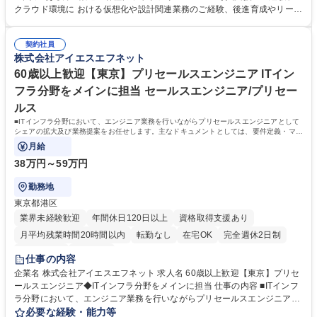
フラのスペシャリストとしての高度な技術力を身につけて いただきます。
クラウド環境に おける仮想化や設計関連業務のご経験、後進育成やリーダ
その上で、現場で培ったIT知識を活かして顧客の経営課題を解決するDX提
ーのご経験 ■会社の特徴： ・インフラストラクチャー企業として 、着実
案を行うプリセールスエンジニアへ成長できる、充実した 教育・評価制度
に事業・拠点拡大を進めています。グループ3社で30拠点（国内26海外
が整っています。 募集職種 【沼津市/インフラエンジニア】プリセールス
契約社員
3）を展開しています。 ・グループで100以上のプロジェクトが稼働して
株式会社アイエスエフネット
候補/成長支援充実/働きやすさ◎
います。クライアントは、 国内外大手メーカー、金融機関、情報通信、商
社、官公庁など上場企業を中心に常時600社を超えています。 学歴・資格
60歳以上歓迎【東京】プリセールスエンジニア ITイン
学歴：大学院 大学 高専 短大 専修学校 高校 語学力： 資格：
フラ分野をメインに担当 セールスエンジニア/プリセー
ルス
■ITインフラ分野において、エンジニア業務を行いながらプリセールスエンジニアとして
シェアの拡大及び業務提案をお任せします。主なドキュメントとしては、要件定義・マイ
ルストーン・BoMがございます。
月給
38万円～59万円
勤務地
東京都港区
業界未経験歓迎
年間休日120日以上
資格取得支援あり
月平均残業時間20時間以内
転勤なし
在宅OK
完全週休2日制
土日祝休み
服装自由
仕事の内容
企業名 株式会社アイエスエフネット 求人名 60歳以上歓迎【東京】プリセ
ールスエンジニア◆ITインフラ分野をメインに担当 仕事の内容 ■ITインフ
ラ分野において、エンジニア業務を行いながらプリセールスエンジニアと
してシェアの拡大及び業務提案をお任せします。主なドキュメントとして
必要な経験・能力等