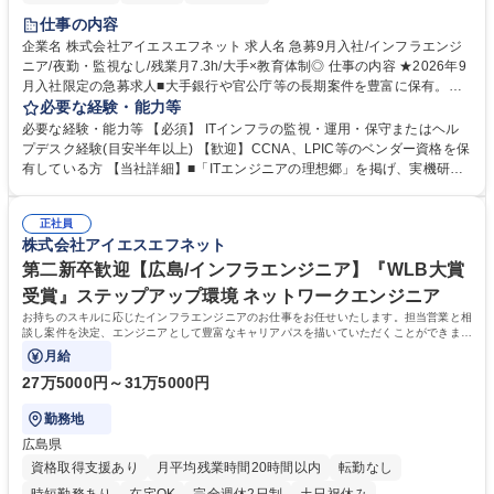
仕事の内容
企業名 株式会社アイエスエフネット 求人名 急募9月入社/インフラエンジ
ニア/夜勤・監視なし/残業月7.3h/大手×教育体制◎ 仕事の内容 ★2026年9
月入社限定の急募求人■大手銀行や官公庁等の長期案件を豊富に保有。そ
んな当社にて、まずはITインフラの運用保守からスタートし、設計構築へ
必要な経験・能力等
とステップアップするエンジニア職をご担当いただきます。 ■採用背景：
必要な経験・能力等 【必須】 ITインフラの監視・運用・保守またはヘル
関西エリアの運用保守案件増加に伴う増員です。■大手企業でのサーバ・
プデスク経験(目安半年以上) 【歓迎】CCNA、LPIC等のベンダー資格を保
NW運用保守を担い、数年単位の長期プロジェクトで着実にスキルを磨き
有している方 【当社詳細】■「ITエンジニアの理想郷」を掲げ、実機研修
ます。■環境：全社員にiPhoneを貸与し、4600本以上の動画学習コンテン
や数千本の動画講座など教育へ徹底投資。ダイバーシティを推進する「ダ
ツがいつでも利用可能。■夜勤や監視業務はなく、土日祝休みを確保。■将
イバーイン雇用」を実践し、多様な技術者が自分らしく輝ける環境を構築
来的には経験に応じ、データセンター移転や設計構築等の上流工程へ挑戦
正社員
しています。【社風・働き方】■年間休日125日、有休取得率も高く、残
株式会社アイエスエフネット
可能です。 募集職種 急募9月入社/インフラエンジニア/夜勤・監視なし/残
業月平均7.3hと業界屈指の環境。上司や営業との定期面談もあり、悩みゼ
業月7.3h/大手×教育体制◎
ロを目指す温かい社風が自慢です。 学歴・資格 学歴：大学院 大学 高専 短
第二新卒歓迎【広島/インフラエンジニア】『WLB大賞
大 専修学校 高校 語学力： 資格：シスコ技術者認定CCNA LPIC-1
受賞』ステップアップ環境 ネットワークエンジニア
お持ちのスキルに応じたインフラエンジニアのお仕事をお任せいたします。担当営業と相
談し案件を決定、エンジニアとして豊富なキャリアパスを描いていただくことができま
す。
月給
27万5000円～31万5000円
勤務地
広島県
資格取得支援あり
月平均残業時間20時間以内
転勤なし