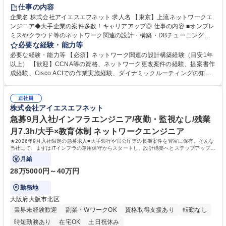
完全週休2日制
土日祝休み
服装自由
仕事の内容
企業名 株式会社アイエスエフネット 求人名 【東京】上流ネットワークエ
ンジニア◆大手企業の案件多数！キャリアアップ◎ 仕事の内容 ■オンプレ
ミスやクラウド等のネットワーク関連の設計・構築・DBチューニングな
どをお任せします。大手企業での就業（プロジェクト）が多く、様々な案
必要な経験・能力等
件での経験を積めるため、非常にやりがいのある環境です。 【プロジェク
必要な経験・能力等 【必須】ネットワーク関連の設計構築経験（目安1年
ト例】 ◎官公庁向けGSS移行提案支援 ◎衛星回線通信事業者様向けネッ
以上） 【歓迎】CCNA等の資格、ネットワーク更改案件の経験、提案書作
トワーク対策強化・導入業務 ◎ネットワーク詳細設計/ドキュメント作成
成経験、Cisco ACIでの作業実施経験、ダイナミックルーティングの知
（パラメータシート作成等） ◎大手通信業者様向けMAPS基盤設計構築業
見、等 【研修制度】キャリア入社の方にも充実した研修制度やスキルアッ
務 ◎ネットワーク設計構築（各種案件の設計、構築対応） 募集職種 【東
プ支援制度を整えております。新しい技術に挑戦したいエンジニアを応援
京】上流ネットワークエンジニア◆大手企業の案件多数！キャリアアップ
正社員
するため、ネットワークやサーバー、セキュリティなどのインフラ技術を
株式会社アイエスエフネット
◎
学べる研修や、AWS・Azure・GCPなどのマルチクラウド検証環境を備え
ています。テクニカルスキルだけでなく、リーダーシップやマネジメント
急募9月入社/インフラエンジニア/夜勤・監視なし/残業
スキルなどのヒューマンスキルを磨ける環境も充実しております。 学歴・
月7.3h/大手×教育体制 ネットワークエンジニア
資格 学歴：大学院 大学 高専 短大 専修学校 高校 語学力： 資格：
★2026年9月入社限定の急募求人■大手銀行や官公庁等の長期案件を豊富に保有。そんな
当社にて、まずはITインフラの運用保守からスタートし、設計構築へとステップアップす
るエンジニア職をご担当いただきます。
月給
28万5000円～40万円
勤務地
大阪府大阪市北区
業界未経験歓迎
副業・WワークOK
資格取得支援あり
転勤なし
時短勤務あり
在宅OK
土日祝休み