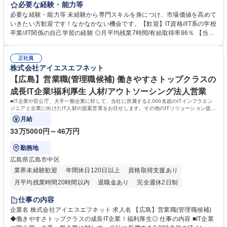
ら構築・運用まで幅広く手掛けるIT企業。そんな当社にて、インフラエン
必要な経験・能力等
ジニアとしての業務をご担当いただきます。 ◎入社後はまず研修を1カ月
必要な経験・能力等 未経験から専門スキルを身につけ、市場価値を高めて
実施し、その後はOJT研修にてITの基礎から実践的なスキルを習得してい
いきたい方歓迎です！なかなかない機会です。【歓迎】IT資格//IT系の学校
ただきます（※適性や希望に応じ、ネットワークやサーバーの運用・保守
卒業//IT関係の自己学習の経験 ◎月平均残業7時間/有給取得率86％ 【当社
等の業務からお任せします）。将来的には上流工程である設計・構築やク
詳細】ITインフラに特化し成長を続ける当社は「インフラエンジニア育成
ラウド案件にも挑戦でき、資格取得等の頑張りは評価や給与にしっかり反
日本一」をビジョンに掲げています。多様な人財が活躍できる環境作りに
映される環境です。 募集職種 未経験歓迎【広島/ITエンジニア】『WLB大
正社員
注力し、未経験からプロへ育てるノウハウが蓄積されています。【充実し
株式会社アイエスエフネット
賞受賞』研修制度・フォロー体制◎
た研修制度】●エンジニア主催で定期開催される社内勉強会●自宅からアク
セス可能な仮想検証環境やマルチクラウド検証環境●動画研修コンテンツ4
【広島】営業職(管理職候補) 働きやすさトップクラスの
500件以上見放題 学歴・資格 学歴：大学院 大学 高専 短大 専修学校 高校
成長IT企業!福利厚生 人材/アウトソーシング法人営業
語学力： 資格：第一種運転免許普通自動車
■IT企業や官公庁、大手一般企業に対して、当社に所属する2,000名超のITインフラエン
ジニアと企業に向けたIT人財の提案営業をお任せします。その他のITソリューション提案
から案件獲得なども担っていただきます。
月給
33万5000円～46万円
勤務地
広島県広島市中区
業界未経験歓迎
年間休日120日以上
資格取得支援あり
月平均残業時間20時間以内
退職金あり
完全週休2日制
土日祝休み
仕事の内容
企業名 株式会社アイエスエフネット 求人名 【広島】営業職(管理職候補)
◆働きやすさトップクラスの成長IT企業！福利厚生◎ 仕事の内容 ■IT企業