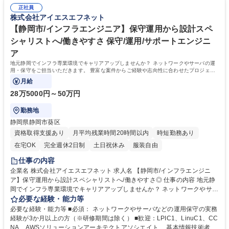
に事業・拠点拡大を進めています。グループ3社で30拠点（国内26海外
プアップできる環境です。 募集職種 【沼津市/インフラエンジニア】PL・
正社員
3）を展開しています。 ・グループで100以上のプロジェクトが稼働して
株式会社アイエスエフネット
PM候補/成長支援充実/働きやすさ◎
います。クライアントは、 国内外大手メーカー、金融機関、情報通信、商
社、官公庁など上場企業を中心に常時600社を超えています。 学歴・資格
【静岡市/インフラエンジニア】保守運用から設計スペ
学歴：大学院 大学 高専 短大 専修学校 高校 語学力： 資格：
シャリストへ/働きやすさ 保守/運用/サポートエンジニ
ア
地元静岡でインフラ専業環境でキャリアアップしませんか？ ネットワークやサーバの運
用・保守をご担当いただきます。 豊富な案件からご経験や志向性に合わせたプロジェク
トへアサインします。
月給
28万5000円～50万円
勤務地
静岡県静岡市葵区
資格取得支援あり
月平均残業時間20時間以内
時短勤務あり
在宅OK
完全週休2日制
土日祝休み
服装自由
仕事の内容
企業名 株式会社アイエスエフネット 求人名 【静岡市/インフラエンジニ
ア】保守運用から設計スペシャリストへ/働きやすさ◎ 仕事の内容 地元静
岡でインフラ専業環境でキャリアアップしませんか？ ネットワークやサー
バの運用・保守をご担当いただきます。 豊富な案件からご経験や志向性に
必要な経験・能力等
合わせたプロジェクトへアサインします。 【プロジェクト例】 ・SaaS型
必要な経験・能力等 ■必須： ネットワークやサーバなどの運用保守の実務
監視サービスやWindowsサーバの維持運用 ・某銀行の勘定系システムの
経験が3か月以上の方（※研修期間は除く） ■歓迎：LPIC1、LinuC1、CC
維持保守（JP1/AJS等） ・AWSクラウド環境の運用保守 契約単価の最大6
NA、AWSソリューションアーキテクトアソシエイト、 基本情報技術者試