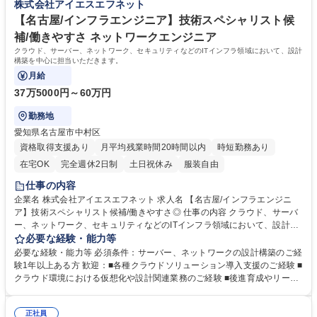
株式会社アイエスエフネット
働きやすさトップクラスの成長IT企業！福利厚生◎
ダー候補を募集します。 学歴・資格 学歴：大学院 大学 高専 短大 専修学
校 高校 語学力： 資格：
【名古屋/インフラエンジニア】技術スペシャリスト候
補/働きやすさ ネットワークエンジニア
クラウド、サーバー、ネットワーク、セキュリティなどのITインフラ領域において、設計
構築を中心に担当いただきます。
月給
37万5000円～60万円
勤務地
愛知県名古屋市中村区
資格取得支援あり
月平均残業時間20時間以内
時短勤務あり
在宅OK
完全週休2日制
土日祝休み
服装自由
仕事の内容
企業名 株式会社アイエスエフネット 求人名 【名古屋/インフラエンジニ
ア】技術スペシャリスト候補/働きやすさ◎ 仕事の内容 クラウド、サーバ
ー、ネットワーク、セキュリティなどのITインフラ領域において、設計構
築を中心に担当いただきます。 具体的には、AWS等のクラウド環境の設
必要な経験・能力等
計構築、数千規模の公共系システムのリスク分析・評価、LinuxによるDN
必要な経験・能力等 必須条件：サーバー、ネットワークの設計構築のご経
Sサーバ統一、大規模サーバーリプレイスなどに参画いただきます。 要件
験1年以上ある方 歓迎：■各種クラウドソリューション導入支援のご経験 ■
ヒアリングから基本・詳細設計、検証、新旧切替作業まで、技術に特化し
クラウド環境における仮想化や設計関連業務のご経験 ■後進育成やリーダ
た業務を深く追求し、高度なインフラのスペシャリストとしての専門性を
ーのご経験 ■会社の特徴： ・インフラストラクチャー企業として 、着実
極めていただきます。 募集職種 【名古屋/インフラエンジニア】技術スペ
に事業・拠点拡大を進めています。グループ３社で30拠点（国内26海外
シャリスト候補/働きやすさ◎
正社員
3）を展開しています。 ・グループで100以上のプロジェクトが稼働して