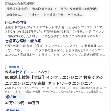
宮城県仙台市宮城野区
業界未経験歓迎
資格取得支援あり
月平均残業時間20時間以内
時短勤務あり
在宅OK
完全週休2日制
土日祝休み
仕事の内容
企業名 株式会社アイエスエフネット 求人名 【仙台/インフラエンジニア】
入社2年で年収315万円UPも可能/転勤無/福利厚生◎ 仕事の内容 ITインフ
ラ領域に特化した人材サービスを提供する当社にてSIerや通信キャリア等
のネットワークサーバー構築業務及び運用保守を対応いただきます ■WEB
必要な経験・能力等
面接可能でU・Iターンも大歓迎！(入社時の転居費用補助あり) 【当社の案
必要な経験・能力等 【必須】インフラエンジニアとしての業務経験(ネッ
件例】■官公庁・自治体向けシステム運用保守 ■官公庁・自治体向けサー
トワークやサーバー、クラウドの運用保守、設計構築など) ※「インフラ
バー構築運用 ■教育機関向けシステム構築運用保守 他案件多数有り 【入
エンジニア育成日本一」を目指しており、スキルアップに最適の環境です
社後の研修】 ■ラーニングマネジメントシステムや資格取得支援制度等を
【当社の魅力】 ■月平均残業時間7.8時間/有給休暇取得日数約11日で私生
通じて、中長期的なキャリアアップを会社として支援しております ■社員
活も充実「ワークライフバランス大賞」など様々なアワードを受賞。 社員
育成に強味を持つ当社にて、上流工程案件等様々な案件に携わることで、
契約社員
の働く環境を整えるために外部監査にもモニタリングを依頼しておりま
株式会社アイエスエフネット
自社内外通じてエンジニアとして成長が見込めます 募集職種 【仙台/イン
す！ ■「この人と一緒に働きたいという人だけがいる会社」にするため、
フラエンジニア】入社2年で年収315万円UPも可能/転勤無/福利厚生◎
人柄や人間性を重視した採用を行っております！ 学歴・資格 学歴：大学
60歳以上歓迎【大阪】インフラエンジニア 数多くのシ
院 大学 高専 短大 専修学校 高校 語学力： 資格：第一種運転免許普通自動
ニアエンジニアが在籍! ネットワークエンジニア
車
■当社のインフラエンジニアとして、ネットワーク/サーバー設計・構築業務を担当いただ
きます。また、PM及びPM候補、リーダーとして他の社員をリードもしくは伴走型の育
成もお任せする想定です。
月給
37万5000円～59万円