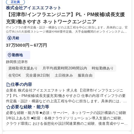
テム子会社など、大手企業を含む多様な顧客を抱えております。 募集職種
正社員
経験可能です。また、ご経験に応じて、将来的にはコンサルタントやエン
株式会社アイエスエフネット
【東京】インフラエンジニア（将来的なAWSへのステップアップ歓迎）転
ジニアスペシャリストなどキャリアアップ可能な環境です。AWS・Azur
勤無
e・GCPなどマルチクラウド環境を検証できる環境も準備し、新しい技術
【沼津市/インフラエンジニア】PL・PM候補/成長支援
への挑戦したいエンジニアがチャレンジできる環境を用意しております。
充実/働きやすさ ネットワークエンジニア
学歴・資格 学歴：大学院 大学 高専 短大 専修学校 高校 語学力： 資格：
ITインフラの要件定義・設計・構築などの上流工程を中心に担当します。具体的には、官
公庁向けの大規模ストレージ構築やNW要件定義、大手金融機関のオンラインシステム運
用保守などに参画していただきます。
月給
37万5000円～67万円
勤務地
静岡県沼津市
資格取得支援あり
月平均残業時間20時間以内
時短勤務あり
在宅OK
完全週休2日制
土日祝休み
服装自由
仕事の内容
企業名 株式会社アイエスエフネット 求人名 【沼津市/インフラエンジニ
ア】PL・PM候補/成長支援充実/働きやすさ◎ 仕事の内容 ITインフラの要
件定義・設計・構築などの上流工程を中心に担当します。具体的には、官
公庁向けの大規模ストレージ構築やNW要件定義、大手金融機関のオンラ
必要な経験・能力等
インシステム運用保守などに参画していただきます。 基本設計・詳細設計
必要な経験・能力等 ■必須：サーバー、ネットワークの設計構築のご経験
からベンダコントロール、セキュリティ対策提案、 テスト、新旧切替作業
1年以上ある方 ■歓迎：各種クラウドソリューション導入支援のご経験、
まで幅広い業務を通じて、まずはインフラの スペシャリストとして確固た
クラウド環境に おける仮想化や設計関連業務のご経験、後進育成やリーダ
る技術基盤を築いていただきます。 ゆくゆくはプロジェクト管理等にも携
ーのご経験 ■会社の特徴： ・インフラストラクチャー企業として 、着実
わり、幹部候補制度等を利用して PMや組織を牽引するリーダーへステッ