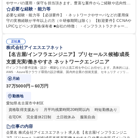
やサーバの運用・保守を担当頂きます。豊富な案件からご経験や志向性に
合わせたプロジェクトへアサインします。 【プロジェクト例】 ■SaaS型
必要な経験・能力等
監視サービスやWindowsサーバの維持運用 ■某銀行の勘定系システムの維
必要な経験・能力等 【必須要件】 ・ネットワークやサーバなどの運用保
持保守（JP1/AJS等） ■AWSクラウド環境の運用保守 経験を積んでいただ
守の実務経験が半年以上の方（※研修期間は除く） 【歓迎要件】CCNAや
くことで、将来はネットワークやサーバの設計・構築など上流工程へチャ
LPICなどベンダ資格保有者 ■会社の特徴： ・インフラストラクチャー企
レンジしていただきます。契約単価の最大60％を還元する制度や残業平均
業として 、着実に事業・拠点拡大を進めています。グループ３社で30拠
月７時間など、働きやすさも抜群です。 募集職種 【名古屋/インフラエン
点（国内26海外3）を展開しています。 ・グループで100以上のプロジェ
ジニア】保守運用から設計構築のスペシャリストへ
正社員
クトが稼働しています。クライアントは、国内外大手メーカー、金融機
株式会社アイエスエフネット
関、情報通信、商社、官公庁など上場企業を中心に常時600社を超えてい
ます。 学歴・資格 学歴：大学院 大学 高専 短大 専修学校 高校 語学力：
【名古屋/インフラエンジニア】プリセールス候補/成長
資格：
支援充実/働きやすさ ネットワークエンジニア
ITインフラの要件定義・設計・構築などの上流工程を中心にお任せします。具体的には、
AWS・Azure等クラウド環境の設計構築、国内外企業の技術支援、セキュリティソリュ
ーションの導入支援などに参画いただきます。
月給
37万5000円～60万円
勤務地
愛知県名古屋市中村区
資格取得支援あり
月平均残業時間20時間以内
時短勤務あり
在宅OK
完全週休2日制
土日祝休み
服装自由
仕事の内容
企業名 株式会社アイエスエフネット 求人名 【名古屋/インフラエンジニ