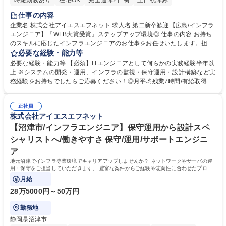
時短勤務あり
在宅OK
完全週休2日制
土日祝休み
仕事の内容
企業名 株式会社アイエスエフネット 求人名 第二新卒歓迎【広島/インフラ
エンジニア】『WLB大賞受賞』ステップアップ環境◎ 仕事の内容 お持ち
のスキルに応じたインフラエンジニアのお仕事をお任せいたします。担当
営業と相談し案件を決定、エンジニアとして豊富なキャリアパスを描いて
必要な経験・能力等
いただくことができます。 【仕事内容】●サーバ・ネットワークの運用、
必要な経験・能力等 【必須】ITエンジニアとして何らかの実務経験半年以
監視●障害発生時の緊急対応 【案件例】●クライアント先のサーバ・ネッ
上 ※システムの開発・運用、インフラの監視・保守運用・設計構築など実
トワークの運用、監視業務●シフト制での運用、監視業務 【充実の研修制
務経験をお持ちでしたらご応募ください！◎月平均残業7時間/有給取得率
度】●エンジニア主催で定期開催される社内勉強会●自宅からアクセス可能
86％/テレワーク 率55.7％/夜勤案件お断り可能 ◎「ワークライフバランス
な仮想検証環境やマルチクラウド検証環境●動画研修コンテンツ4500件以
大賞」をはじめとして様々な賞を受賞。社員の働く環境を整えるために外
上見放題 募集職種 第二新卒歓迎【広島/インフラエンジニア】『WLB大賞
正社員
部監査にもモニタリングを依頼しています。 ◎10,000件以上の豊富な案
株式会社アイエスエフネット
受賞』ステップアップ環境◎
件/要件定義・設計構築案件3,300件以上 ◎エンジニアに人月単価を公開し
ており、頑張りが報われます。 学歴・資格 学歴：大学院 大学 高専 短大
【沼津市/インフラエンジニア】保守運用から設計スペ
専修学校 高校 語学力： 資格：
シャリストへ/働きやすさ 保守/運用/サポートエンジニ
ア
地元沼津でインフラ専業環境でキャリアアップしませんか？ ネットワークやサーバの運
用・保守をご担当していただきます。 豊富な案件からご経験や志向性に合わせたプロジ
ェクトへアサインします。
月給
28万5000円～50万円
勤務地
静岡県沼津市