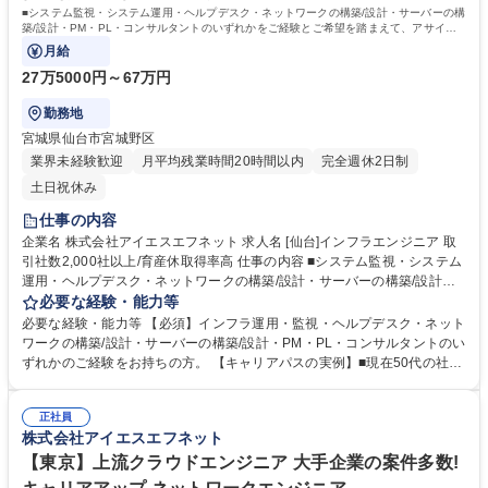
■システム監視・システム運用・ヘルプデスク・ネットワークの構築/設計・サーバーの構
築/設計・PM・PL・コンサルタントのいずれかをご経験とご希望を踏まえて、アサイン
いたします。
月給
27万5000円～67万円
勤務地
宮城県仙台市宮城野区
業界未経験歓迎
月平均残業時間20時間以内
完全週休2日制
土日祝休み
仕事の内容
企業名 株式会社アイエスエフネット 求人名 [仙台]インフラエンジニア 取
引社数2,000社以上/育産休取得率高 仕事の内容 ■システム監視・システム
運用・ヘルプデスク・ネットワークの構築/設計・サーバーの構築/設計・P
M・PL・コンサルタントのいずれかをご経験とご希望を踏まえて、アサイ
必要な経験・能力等
ンいたします。 ■リスキリングにも力を入れており、通常の座学研修だけ
必要な経験・能力等 【必須】インフラ運用・監視・ヘルプデスク・ネット
でなく、300種類以上の動画研修コンテンツ、および、実機研修を用意し
ワークの構築/設計・サーバーの構築/設計・PM・PL・コンサルタントのい
ております。実際に仙台支社でも研修受講の実績もございます。■キャリ
ずれかのご経験をお持ちの方。 【キャリアパスの実例】■現在50代の社員
アパスとして、管理職・スペシャリスト・コンサルタントなどがあり、ご
（入社時40代後半）は、常駐型のネットワークの設計・構築のプロジェク
自身の希望する方向性を選択することが出来ます。 募集職種 [仙台]インフ
トにアサインされた後、現在は、内勤として、複数のプロジェクトにPM
ラエンジニア 取引社数2,000社以上/育産休取得率高
正社員
として携わっています。■未経験で入社した社員は、1年目：運用保守→2
株式会社アイエスエフネット
年目：1年目の業務＋チームリーダー→4年目：サーバーの構築→5年目：
技術グループのグループリーダーになっています。 学歴・資格 学歴：大
【東京】上流クラウドエンジニア 大手企業の案件多数!
学院 大学 高専 短大 専修学校 高校 語学力： 資格：第一種運転免許普通自