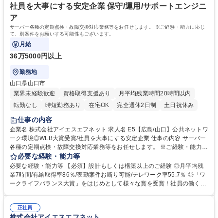
などのヒューマンスキルを磨ける環境も充実しております。 学歴・資格
社員を大事にする安定企業 保守/運用/サポートエンジニ
学歴：大学院 大学 高専 短大 専修学校 高校 語学力： 資格：
ア
サーバー各種の定期点検・故障交換対応業務等をお任せします。 ※ご経験・能力に応じ
て、別案件をお願いする可能性もございます。
月給
36万5000円以上
勤務地
山口県山口市
業界未経験歓迎
資格取得支援あり
月平均残業時間20時間以内
転勤なし
時短勤務あり
在宅OK
完全週休2日制
土日祝休み
仕事の内容
企業名 株式会社アイエスエフネット 求人名 E5【広島/山口】公共ネットワ
ーク環境◎WLB大賞受賞/社員を大事にする安定企業 仕事の内容 サーバー
各種の定期点検・故障交換対応業務等をお任せします。 ※ご経験・能力に
応じて、別案件をお願いする可能性もございます。 ■サーバー各種定期点
必要な経験・能力等
検 ■サーバー各種故障交換対応 ■サーバー各種問合せ対応 ■エンドユーザ
必要な経験・能力等 【必須】設計もしくは構築以上のご経験 ◎月平均残
ー問合せ対応 ■各システム保守月次報告書作成 ■配線工事現地調査/工事統
業7時間/有給取得率86％/夜勤案件お断り可能/テレワーク率55.7％ ◎「ワ
制 募集職種 E5【広島/山口】公共ネットワーク環境◎WLB大賞受賞/社員
ークライフバランス大賞」をはじめとして様々な賞を受賞！社員の働く環
を大事にする安定企業
境を整えるために 外部監査にもモニタリングを依頼しています。 ◎10,00
0件以上の豊富な案件/要件定義・設計構築案件3,300件以上 ◎エンジニア
正社員
に人月単価を公開しており、頑張りが報われます。 ◎前向きに働くために
株式会社アイエスエフネット