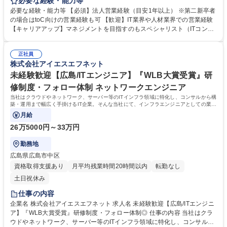
ンジニアと企業に向けたIT人財の提案営業をお任せします。その他のITソ
必要な経験・能力等
リューション提案から案件獲得等も担っていただきます。 【人財ソリュー
必要な経験・能力等 【必須】法人営業経験（目安1年以上） ※第二新卒者
ション営業】ニーズヒアリングから提案、クロージング、契約後のアップ
の場合はtoC向けの営業経験も可 【歓迎】IT業界や人材業界での営業経験
セルなどを行います。自社所属のエンジニアのスキル、キャリアパスなど
【キャリアアップ】マネジメントを目指すのもスペシャリスト（ITコンサ
を考慮し、お客様のニーズに合ったエンジニアを提案します。また、面談
ルタント・プリセールス等も含む）を目指すのもよし！本人の意思を尊重
などを通じてエンジニアのフォロー等も行います。 【ITソリューション営
します。入社年数関係なく、実力主義の評価制度です。 【キャリアパス
業】プリセールスと協力し、顧客課題のヒアリングから提案、見積作成、
正社員
（具体例）】 1年目：人材提案を中心に営業活動 2年目：上記＋ソリュー
株式会社アイエスエフネット
クロージング、発注・検収処理等行います。 募集職種 【名古屋】営業職
ションの営業活動 3年目以降：コンサルタントorマネジメント 学歴・資格
◆業界未経験者歓迎！働きやすさトップクラスの成長IT企業
学歴：大学院 大学 高専 短大 専修学校 高校 語学力： 資格：
未経験歓迎【広島/ITエンジニア】『WLB大賞受賞』研
修制度・フォロー体制 ネットワークエンジニア
当社はクラウドやネットワーク、サーバー等のITインフラ領域に特化し、コンサルから構
築・運用まで幅広く手掛けるIT企業。そんな当社にて、インフラエンジニアとしての業務
をご担当いただきます。
月給
26万5000円～33万円
勤務地
広島県広島市中区
資格取得支援あり
月平均残業時間20時間以内
転勤なし
土日祝休み
仕事の内容
企業名 株式会社アイエスエフネット 求人名 未経験歓迎【広島/ITエンジニ
ア】『WLB大賞受賞』研修制度・フォロー体制◎ 仕事の内容 当社はクラ
ウドやネットワーク、サーバー等のITインフラ領域に特化し、コンサルか