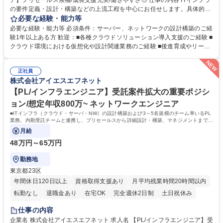
ア】プリセールス候補/成長支援充実/働きやすさ◎ 仕事の内容 ITインフラ
の要件定義・設計・構築などの上流工程を中心にお任せします。具体的に
は、AWS・Azure等クラウド環境の設計構築、国内外企業の技術支援、セ
必要な経験・能力等
キュリティソリューションの導入支援などに参画いただきます。 要件ヒア
必要な経験・能力等 必須条件：サーバー、ネットワークの設計構築のご経
リングからテスト、リリース対応まで一貫して携わることで、まずはイン
験1年以上ある方 歓迎：■各種クラウドソリューション導入支援のご経験 ■
フラのスペシャリストとしての高度な技術力を身につけていただきます。
クラウド環境における仮想化や設計関連業務のご経験 ■後進育成やリーダ
その上で、現場で培ったIT知識を活かして顧客の経営課題を解決するDX提
ーのご経験 ■会社の特徴： ・インフラストラクチャー企業として 、着実
案を行うプリセールスエンジニアへ成長できる、充実した教育・評価制度
に事業・拠点拡大を進めています。グループ３社で30拠点（国内26海外
が整っています。 募集職種 【名古屋/インフラエンジニア】プリセールス
正社員
3）を展開しています。 ・グループで100以上のプロジェクトが稼働して
株式会社アイエスエフネット
候補/成長支援充実/働きやすさ◎
います。クライアントは、国内外大手メーカー、金融機関、情報通信、商
社、官公庁など上場企業を中心に常時600社を超えています。 学歴・資格
【PL/インフラエンジニア】受託案件拡大の重要ポジシ
学歴：大学院 大学 高専 短大 専修学校 高校 語学力： 資格：
ョン/想定年収800万~ ネットワークエンジニア
■ITインフラ（クラウド・サーバ・NW）の設計構築および3～5名規模のチーム率いるPL
業務。内勤受託チームと連携し、プリセールスから詳細設計・構築、マネジメントまで幅
広く担当いただきます。
月給
48万円～65万円
勤務地
東京都23区
年間休日120日以上
資格取得支援あり
月平均残業時間20時間以内
転勤なし
退職金あり
在宅OK
完全週休2日制
土日祝休み
服装自由
仕事の内容
企業名 株式会社アイエスエフネット 求人名 【PL/インフラエンジニア】受