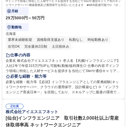
ITインフラ領域に特化した人材サービスを提供する当社にてSIerや通信キャリア等のネッ
トワークサーバー構築業務及び運用保守を対応いただきます ■WEB面接可能でU・Iター
ンも大歓迎！(入社時の転居費用補助あり)
月給
29万5000円～50万円
勤務地
北海道
業界未経験歓迎
資格取得支援あり
転勤なし
時短勤務あり
在宅OK
完全週休2日制
土日祝休み
仕事の内容
企業名 株式会社アイエスエフネット 求人名 【札幌/インフラエンジニア】
入社2年で年収315万円UPも可能/転勤無/福利厚生◎ 仕事の内容 ITインフ
ラ領域に特化した人材サービスを提供する当社にてSIerや通信キャリア等
のネットワークサーバー構築業務及び運用保守を対応いただきます ■WEB
必要な経験・能力等
面接可能でU・Iターンも大歓迎！(入社時の転居費用補助あり) 【当社の案
必要な経験・能力等 【必須】インフラエンジニアとしての業務経験(ネッ
件例】■官公庁・自治体向けシステム運用保守 ■官公庁・自治体向けサー
トワークやサーバー、クラウドの運用保守、設計構築など) ※「インフラ
バー構築運用 ■教育機関向けシステム構築運用保守 他案件多数有り 【入
エンジニア育成日本一」を目指しており、スキルアップに最適の環境です
社後の研修】 ■ラーニングマネジメントシステムや資格取得支援制度等を
【当社の魅力】■月平均残業時間7.8時間/有給休暇取得日数約11日で私生
通じて、中長期的なキャリアアップを会社として支援しております ■社員
活も充実「ワークライフバランス大賞」など様々なアワードを受賞。 社員
育成に強味を持つ当社にて、上流工程案件等様々な案件に携わることで、
正社員
の働く環境を整えるために外部監査にもモニタリングを依頼しておりま
株式会社アイエスエフネット
自社内外通じてエンジニアとして成長が見込めます 募集職種 【札幌/イン
す！■「この人と一緒に働きたいという人だけがいる会社」にするため、
フラエンジニア】入社2年で年収315万円UPも可能/転勤無/福利厚生◎
人柄や人間性を重視した採用を行っております！ 学歴・資格 学歴：大学
[仙台]インフラエンジニア 取引社数2,000社以上/育産
院 大学 高専 短大 専修学校 高校 語学力： 資格：
休取得率高 ネットワークエンジニア