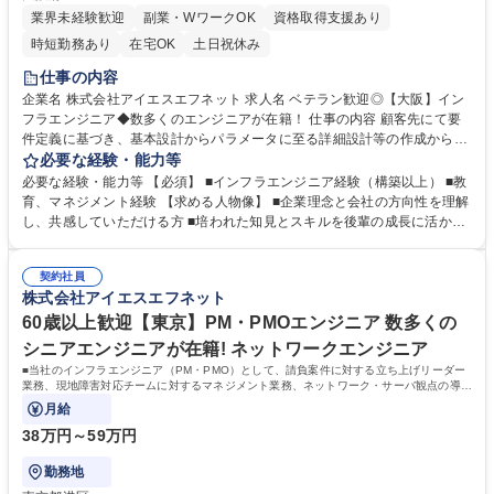
業界未経験歓迎
副業・WワークOK
資格取得支援あり
時短勤務あり
在宅OK
土日祝休み
仕事の内容
企業名 株式会社アイエスエフネット 求人名 ベテラン歓迎◎【大阪】イン
フラエンジニア◆数多くのエンジニアが在籍！ 仕事の内容 顧客先にて要
件定義に基づき、基本設計からパラメータに至る詳細設計等の作成から提
案やレビューをご担当頂きます。 構築については、新規またはリプレイス
必要な経験・能力等
案件にて、検証作業から本番環境の移行、構築、運用への引き継ぎなどリ
必要な経験・能力等 【必須】 ■インフラエンジニア経験（構築以上） ■教
リースまで、ご経験に併せて幅広くご担当頂く予定となっております。 ＜
育、マネジメント経験 【求める人物像】 ■企業理念と会社の方向性を理解
プロジェクト事例＞■サーバの設計、構築、試験（Windows、SQL）■ネ
し、共感していただける方 ■培われた知見とスキルを後輩の成長に活かし
ットワークインフラ基盤システムの運用業務のPL■AWSの基盤構築案件の
たい方 ■相手（お客様等）の状況を察しアドバイスやサポートを提供でき
PM■官公庁様向けNW更改案件 募集職種 ベテラン歓迎◎【大阪】インフラ
る方 ■世代関係なくコミュニケーションを大切にできる方 学歴・資格 学
エンジニア◆数多くのエンジニアが在籍！
契約社員
歴：大学院 大学 高専 短大 専修学校 高校 語学力： 資格：
株式会社アイエスエフネット
60歳以上歓迎【東京】PM・PMOエンジニア 数多くの
シニアエンジニアが在籍! ネットワークエンジニア
■当社のインフラエンジニア（PM・PMO）として、請負案件に対する立ち上げリーダー
業務、現地障害対応チームに対するマネジメント業務、ネットワーク・サーバ観点の導
入/構築業務などをお任せします。
月給
38万円～59万円
勤務地