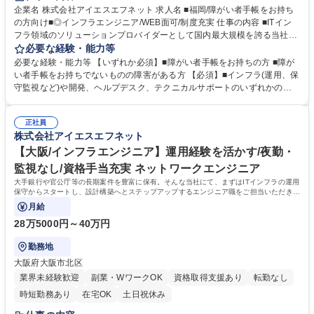
企業名 株式会社アイエスエフネット 求人名 ■福岡/障がい者手帳をお持ち
の方向け■◎インフラエンジニア/WEB面可/制度充実 仕事の内容 ■ITイン
フラ領域のソリューションプロバイダーとして国内最大規模を誇る当社
で、インフラエンジニアとして顧客の「DX推進」を一緒に目指しません
必要な経験・能力等
か？ ★D&I Award 最高指標など受賞多数!働き易い制度を完備！ ■ネット
必要な経験・能力等 【いずれか必須】■障がい者手帳をお持ちの方 ■障が
ワークやサーバの設計、構築、運用、保守やデータベースチューニング業
い者手帳をお持ちでないものの障害がある方 【必須】■インフラ(運用、保
務全般 ■データセンターの移転に関する大規模なプロジェクト ■ハード機
守監視など)や開発、ヘルプデスク、テクニカルサポートのいずれかの業
器メーカーからの依頼による専門的なテクニカルサポート対応 ■大手自動
務経験 【魅力】■中途で入社した方で4年目で年収800万～1000万円を実
車メーカー向けの大規模な運用監視業務(70名体制) ■サーバや高度なセキ
現している方もいます。■案件についても9割近くチームでアサインされる
ュリティ導入(LinuxによるDNSサーバ統一、SGSによる統合型ゲートウェ
正社員
体制となっており、転勤についても本人の希望を優先。■大手企業の中で
株式会社アイエスエフネット
イセキュリティ実現等) ■経験や入社時期により配属先を決定 募集職種 ■福
もインフラに特化しており信頼を獲得いる点や本社や別拠点の連携により
岡/障がい者手帳をお持ちの方向け■◎インフラエンジニア/WEB面可/制度
案件が豊富■「1人ひとりを大切にする」文化のもと、責任者が定期的な面
【大阪/インフラエンジニア】運用経験を活かす/夜勤・
充実
談を実施しており、理想のキャリアや年収について本気で考えます。 学
監視なし/資格手当充実 ネットワークエンジニア
歴・資格 学歴：大学院 大学 高専 短大 専修学校 高校 語学力： 資格：
大手銀行や官公庁等の長期案件を豊富に保有。そんな当社にて、まずはITインフラの運用
保守からスタートし、設計構築へとステップアップするエンジニア職をご担当いただきま
す。
月給
28万5000円～40万円
勤務地
大阪府大阪市北区
業界未経験歓迎
副業・WワークOK
資格取得支援あり
転勤なし
時短勤務あり
在宅OK
土日祝休み