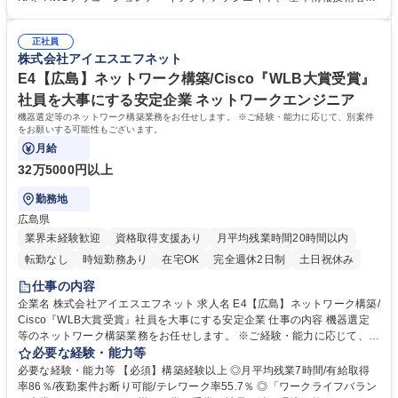
0%を還元するインセンティブ制度により、 スキルアップが給与に直結す
験、応用情報技術者試験、Azure資格 など ■会社の特徴： ・インフラスト
る環境です。 募集職種 【静岡市/インフラエンジニア】保守運用から設計
ラクチャー企業として 、着実に事業・拠点拡大を進めています。グループ
スペシャリストへ/働きやすさ◎
正社員
3社で30拠点（国内26海外3）を展開しています。 ・グループで100以上
株式会社アイエスエフネット
のプロジェクトが稼働しています。クライアントは、 国内外大手メーカ
ー、金融機関、情報通信、商社、官公庁など上場企業を中心に常時600社
E4【広島】ネットワーク構築/Cisco『WLB大賞受賞』
を超えています。 学歴・資格 学歴：大学院 大学 高専 短大 専修学校 高校
社員を大事にする安定企業 ネットワークエンジニア
語学力： 資格：
機器選定等のネットワーク構築業務をお任せします。 ※ご経験・能力に応じて、別案件
をお願いする可能性もございます。
月給
32万5000円以上
勤務地
広島県
業界未経験歓迎
資格取得支援あり
月平均残業時間20時間以内
転勤なし
時短勤務あり
在宅OK
完全週休2日制
土日祝休み
仕事の内容
企業名 株式会社アイエスエフネット 求人名 E4【広島】ネットワーク構築/
Cisco『WLB大賞受賞』社員を大事にする安定企業 仕事の内容 機器選定
等のネットワーク構築業務をお任せします。 ※ご経験・能力に応じて、別
案件をお願いする可能性もございます。 ■機器選定 ■要件定義/パラメータ
必要な経験・能力等
作成 ■設計、構築 ■動作検証 ■導入支援（設置/立ち合い）※工事実務は行
必要な経験・能力等 【必須】構築経験以上 ◎月平均残業7時間/有給取得
いません 募集職種 E4【広島】ネットワーク構築/Cisco『WLB大賞受賞』
率86％/夜勤案件お断り可能/テレワーク率55.7％ ◎「ワークライフバラン