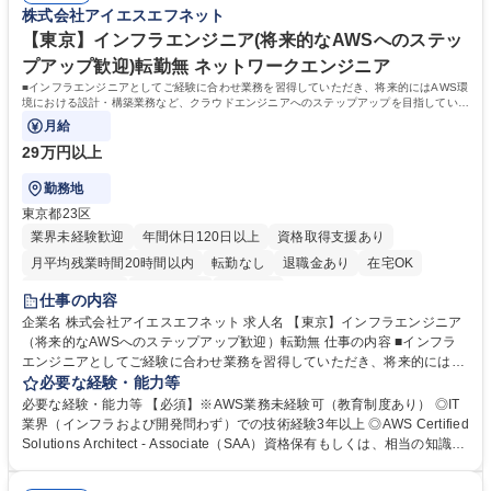
株式会社アイエスエフネット
います。クライアントは、国内外大手メーカー、金融機関、情報通信、商
社、官公庁など上場企業を中心に常時600社を超えています。 学歴・資格
【東京】インフラエンジニア(将来的なAWSへのステッ
学歴：大学院 大学 高専 短大 専修学校 高校 語学力： 資格：
プアップ歓迎)転勤無 ネットワークエンジニア
■インフラエンジニアとしてご経験に合わせ業務を習得していただき、将来的にはAWS環
境における設計・構築業務など、クラウドエンジニアへのステップアップを目指していた
だきます。
月給
29万円以上
勤務地
東京都23区
業界未経験歓迎
年間休日120日以上
資格取得支援あり
月平均残業時間20時間以内
転勤なし
退職金あり
在宅OK
完全週休2日制
土日祝休み
服装自由
仕事の内容
企業名 株式会社アイエスエフネット 求人名 【東京】インフラエンジニア
（将来的なAWSへのステップアップ歓迎）転勤無 仕事の内容 ■インフラ
エンジニアとしてご経験に合わせ業務を習得していただき、将来的にはA
WS環境における設計・構築業務など、クラウドエンジニアへのステップ
必要な経験・能力等
アップを目指していただきます。 【具体的には】■ネットワーク・サーバ
必要な経験・能力等 【必須】※AWS業務未経験可（教育制度あり） ◎IT
ーの運用、保守、テクニカルサポート■クラウド移行を見据えたインフラ
業界（インフラおよび開発問わず）での技術経験3年以上 ◎AWS Certified
構築業務（将来的にお任せしたい業務）AWS環境におけるシステム移行、
Solutions Architect - Associate（SAA）資格保有もしくは、相当の知識保
設計構築、運用、保守、およびシステム提案・コンサルティングなど【主
有 【キャリアアップ】データセンターの移転に関するプロジェクトや、ハ
な取引先】ITハードウェアベンダー、データベースベンダー、機電系シス
ード機器メーカーからの依頼によるテクニカルサポートから設計構築まで