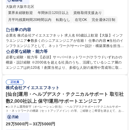
勤務地
大阪府大阪市北区
業界未経験歓迎
年間休日120日以上
資格取得支援あり
月平均残業時間20時間以内
転勤なし
在宅OK
完全週休2日制
服装自由
仕事の内容
企業名 株式会社アイエスエフネット 求人名 60歳以上歓迎【大阪】インフ
ラエンジニア◆数多くのシニアエンジニアが在籍！ 仕事の内容 ■当社のイ
ンフラエンジニアとして、ネットワーク/サーバー設計・構築業務を担当い
ただきます。また、PM及びPM候補、リーダーとして他の社員をリードも
必要な経験・能力等
しくは伴走型の育成もお任せする想定です。 ■次世代メンバーとチームを
必要な経験・能力等 【必須】サーバー/ネットワーク/クラウドいずれかの
組み、豊富な知識や技術を次世代へ繋げることができます。 募集職種 60
構築・設計経験 ※2000名を超える社員のうち、活躍しているシニア層の
歳以上歓迎【大阪】インフラエンジニア◆数多くのシニアエンジニアが在
エンジニアは約120名！創業当初より、多様な人財の雇用や育成等に取り
籍！
組んでいます。 【求める人物像】◎後進の教育/育成に携わりたい方 ◎豊
富な知識や経験を活かして働きたい方 ◎人間関係の悩みが少ない会社で働
正社員
きたい方 ◎同社の企業理念と会社の方向性を理解し、共感していただける
株式会社アイエスエフネット
方 【職場環境】社員が長く働ける環境づくりを心掛けております！ ■全社
残業時間平均7.8時間！有給取得率88％ ■テレワーク率全社平均55.7%
[仙台]運用・ヘルプデスク・テクニカルサポート 取引社
（現在60%を目指しています） 学歴・資格 学歴：大学院 大学 高専 短大
数2,000社以上 保守/運用/サポートエンジニア
専修学校 高校 語学力： 資格：
■システム運用保守（オペレーション担当）・ヘルプデスクサポート/テクニカルサポー
ト・ネットワークの構築（セットアップメイン）の等、ご経験とご希望を踏まえて、お任
せいたします。■入社後は、一人で業務を
月給
29万5000円～33万5000円