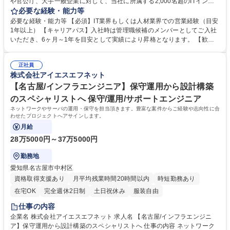
や官公庁、大手一般企業に対して、当社に所属する2,000名超のITインフ
ラエンジニアと企業に向けたIT人財の提案営業をお任せします。その他のI
必要な経験・能力等
Tソリューション提案から案件獲得なども担っていただきます。 【人財ソ
必要な経験・能力等 【必須】IT業界もしくは人材業界での営業経験（目安
リューション営業】ニーズヒアリングから提案、クロージング、契約後の
1年以上） 【キャリアパス】入社時は管理職候補のメンバーとしてご入社
アップセルなどを行います。自社所属のエンジニアのスキル、キャリアパ
いただき、6ヶ月～1年を目安として実績により昇格となります。 【歓
スなどを考慮し、お客様のニーズに合ったエンジニアを提案します。ま
迎】 ◎管理職またはリーダー経験がある方 ◎周囲の人のために動ける方
た、面談などを通じてエンジニアのフォロー等も行います。 【ITソリュー
◎目標達成に意欲的な方 ◎チームで何かを成し遂げたいと意欲の高い方
ション営業】プリセールスと協力し、顧客課題のヒアリングから提案、見
正社員
◎自分を成長させたい！と向上心の強い方 学歴・資格 学歴：大学院 大学
株式会社アイエスエフネット
積作成、クロージング、発注・検収処理等行います。 募集職種 【広島】
高専 短大 専修学校 高校 語学力： 資格：
営業職(管理職候補)◆働きやすさトップクラスの成長IT企業！福利厚生◎
【名古屋/インフラエンジニア】保守運用から設計構築
のスペシャリストへ 保守/運用/サポートエンジニア
ネットワークやサーバの運用・保守を担当頂きます。豊富な案件からご経験や志向性に合
わせたプロジェクトへアサインします。
月給
28万5000円～37万5000円
勤務地
愛知県名古屋市中村区
資格取得支援あり
月平均残業時間20時間以内
時短勤務あり
在宅OK
完全週休2日制
土日祝休み
服装自由
仕事の内容
企業名 株式会社アイエスエフネット 求人名 【名古屋/インフラエンジニ
ア】保守運用から設計構築のスペシャリストへ 仕事の内容 ネットワーク