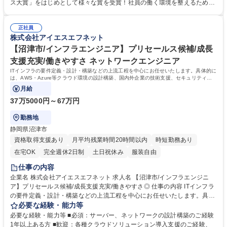
社員を大事にする安定企業
ス大賞」をはじめとして様々な賞を受賞！社員の働く環境を整えるために
外部監査にも モニタリングを依頼しています。 ◎10,000件以上の豊富な
案件/要件定義・設計構築案件3,300件以上 ◎エンジニアに人月単価を公開
正社員
しており、頑張りが報われます。 ◎前向きに働くためには人間関係が非常
株式会社アイエスエフネット
に重要となります。「この人と一緒に働きたいという人だけがいる会社」
にすることを大切にしています。 学歴・資格 学歴：大学院 大学 高専 短大
【沼津市/インフラエンジニア】プリセールス候補/成長
専修学校 高校 語学力： 資格：
支援充実/働きやすさ ネットワークエンジニア
ITインフラの要件定義・設計・構築などの上流工程を中心にお任せいたします。具体的に
は、AWS・Azure等クラウド環境の設計構築、国内外企業の技術支援、セキュリティソ
リューションの導入支援などに参画します。
月給
37万5000円～67万円
勤務地
静岡県沼津市
資格取得支援あり
月平均残業時間20時間以内
時短勤務あり
在宅OK
完全週休2日制
土日祝休み
服装自由
仕事の内容
企業名 株式会社アイエスエフネット 求人名 【沼津市/インフラエンジニ
ア】プリセールス候補/成長支援充実/働きやすさ◎ 仕事の内容 ITインフラ
の要件定義・設計・構築などの上流工程を中心にお任せいたします。具体
的には、AWS・Azure等クラウド環境の設計構築、国内外企業の技術支
必要な経験・能力等
援、セキュリティソリューションの導入支援などに参画します。 要件ヒア
必要な経験・能力等 ■必須：サーバー、ネットワークの設計構築のご経験
リングからテスト、リリース対応まで一貫して携わることで、 まずはイン
1年以上ある方 ■歓迎：各種クラウドソリューション導入支援のご経験、