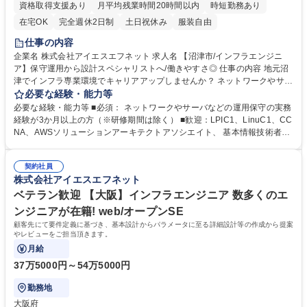
資格取得支援あり
月平均残業時間20時間以内
時短勤務あり
在宅OK
完全週休2日制
土日祝休み
服装自由
仕事の内容
企業名 株式会社アイエスエフネット 求人名 【沼津市/インフラエンジニ
ア】保守運用から設計スペシャリストへ/働きやすさ◎ 仕事の内容 地元沼
津でインフラ専業環境でキャリアアップしませんか？ ネットワークやサー
バの運用・保守をご担当していただきます。 豊富な案件からご経験や志向
必要な経験・能力等
性に合わせたプロジェクトへアサインします。 【プロジェクト例】 ・Sa
必要な経験・能力等 ■必須： ネットワークやサーバなどの運用保守の実務
aS型監視サービスやWindowsサーバの維持運用 ・某銀行の勘定系システ
経験が3か月以上の方（※研修期間は除く） ■歓迎：LPIC1、LinuC1、CC
ムの維持保守（JP1/AJS等） ・AWSクラウド環境の運用保守 契約単価の
NA、AWSソリューションアーキテクトアソシエイト、 基本情報技術者試
最大60%を還元するインセンティブ制度により、 スキルアップが給与に
験、応用情報技術者試験、Azure資格 など ■会社の特徴： ・インフラスト
直結する環境です。 募集職種 【沼津市/インフラエンジニア】保守運用か
ラクチャー企業として 、着実に事業・拠点拡大を進めています。グループ
ら設計スペシャリストへ/働きやすさ◎
契約社員
3社で30拠点（国内26海外3）を展開しています。 ・グループで100以上
株式会社アイエスエフネット
のプロジェクトが稼働しています。クライアントは、 国内外大手メーカ
ー、金融機関、情報通信、商社、官公庁など上場企業を中心に常時600社
ベテラン歓迎 【大阪】インフラエンジニア 数多くのエ
を超えています。 学歴・資格 学歴：大学院 大学 高専 短大 専修学校 高校
ンジニアが在籍! web/オープンSE
語学力： 資格：
顧客先にて要件定義に基づき、基本設計からパラメータに至る詳細設計等の作成から提案
やレビューをご担当頂きます。
月給
37万5000円～54万5000円
勤務地
大阪府