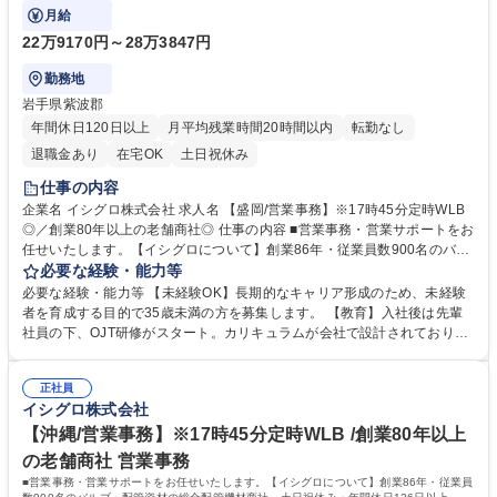
期的就業ができる環境です。
月給
22万9170円～28万3847円
勤務地
岩手県紫波郡
年間休日120日以上
月平均残業時間20時間以内
転勤なし
退職金あり
在宅OK
土日祝休み
仕事の内容
企業名 イシグロ株式会社 求人名 【盛岡/営業事務】※17時45分定時WLB
◎／創業80年以上の老舗商社◎ 仕事の内容 ■営業事務・営業サポートをお
任せいたします。【イシグロについて】創業86年・従業員数900名のバル
ブ・配管資材の総合配管機材商社。土日祝休み・年間休日126日以上。長
必要な経験・能力等
期的就業ができる環境です。 【業務詳細】 ■受発注業務：社内システムを
必要な経験・能力等 【未経験OK】長期的なキャリア形成のため、未経験
使用し、電話/FAX/メールでの依頼を処理 ■見積書作成：顧客ニーズに合わ
者を育成する目的で35歳未満の方を募集します。 【教育】入社後は先輩
せた正確な書類作成 ■営業サポート：電話応対や資料作成を通じた部門支
社員の下、OJT研修がスタート。カリキュラムが会社で設計されており、
援 ■経理補助：出納管理や請求業務など、営業経理の一部を担当 募集職種
6ヶ月かけて仕事を覚えられます。また、eラーニングもご用意。繰り返し
【盛岡/営業事務】※17時45分定時WLB◎／創業80年以上の老舗商社◎
見ることができるコンテンツで社内ルールや商品について学べます。 【魅
正社員
力】安定した経営・事業基盤のある会社で長く勤められる環境、転勤な
イシグロ株式会社
し、月平均残業時間14時間とワークライフバランス実現できます。 学
歴・資格 学歴：大学院 大学 高専 短大 専修学校 高校 語学力： 資格：
【沖縄/営業事務】※17時45分定時WLB /創業80年以上
の老舗商社 営業事務
■営業事務・営業サポートをお任せいたします。【イシグロについて】創業86年・従業員