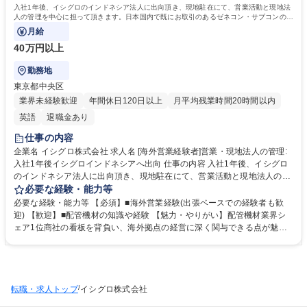
入社1年後、イシグロのインドネシア法人に出向頂き、現地駐在にて、営業活動と現地法
人の管理を中心に担って頂きます。日本国内で既にお取引のあるゼネコン・サブコンの現
地法人へのフォローから開始頂きます。
月給
40万円以上
勤務地
東京都中央区
業界未経験歓迎
年間休日120日以上
月平均残業時間20時間以内
英語
退職金あり
仕事の内容
企業名 イシグロ株式会社 求人名 [海外営業経験者]営業・現地法人の管理:
入社1年後イシグロインドネシアへ出向 仕事の内容 入社1年後、イシグロ
のインドネシア法人に出向頂き、現地駐在にて、営業活動と現地法人の管
理を中心に担って頂きます。日本国内で既にお取引のあるゼネコン・サブ
必要な経験・能力等
コンの現地法人へのフォローから開始頂きます。 【入社後は】業務の流れ
必要な経験・能力等 【必須】■海外営業経験(出張ベースでの経験者も歓
や商品知識などを覚えて頂く意味で、 東京本社で1年間、業務を行って頂
迎) 【歓迎】■配管機材の知識や経験 【魅力・やりがい】配管機材業界シ
きます。 【1年経過以降は】既取引のある日系ゼネコン/サブコンへのルー
ェア1位商社の看板を背負い、海外拠点の経営に深く関与できる点が魅
ト営業及び新規開拓営業※見積書作成や売上金の回収は日本が担うため、
力。現地スタッフの育成を通じて組織成長を肌で感じ、グローバルリーダ
営業活動に集中頂ける環境です。 ■現地社員6名のマネジメント（目標管
ーとしての市場価値を飛躍的に高められます。また、本社副社長でもある
理・育成・評価） 募集職種 [海外営業経験者]営業・現地法人の管理:入社1
現地社長の直下組織で、経営判断を間近で学べる希少な環境です。未知の
年後イシグロインドネシアへ出向
地で自らの手で市場を切り拓く、大きな達成感を味わえます。 学歴・資格
/
転職・求人トップ
学歴：大学院 大学 高専 短大 専修学校 語学力：英語 資格：第一種運転免
イシグロ株式会社
許普通自動車