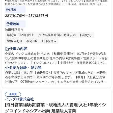
■営業事務・営業サポートをお任せいたします。【イシグロについて】創業86年・従業員
数900名のバルブ・配管資材の総合配管機材商社。土日祝休み・年間休日126日以上。長
期的就業ができる環境です。
月給
22万9170円～28万3847円
勤務地
秋田県秋田市
年間休日120日以上
月平均残業時間20時間以内
転勤なし
退職金あり
在宅OK
土日祝休み
仕事の内容
企業名 イシグロ株式会社 求人名 【秋田/営業事務】※17時45分定時WLB
◎／創業80年以上の老舗商社◎ 仕事の内容 ■営業事務・営業サポートをお
任せいたします。【イシグロについて】創業86年・従業員数900名のバル
ブ・配管資材の総合配管機材商社。土日祝休み・年間休日126日以上。長
必要な経験・能力等
期的就業ができる環境です。 【業務詳細】 ■受発注業務：社内システムを
必要な経験・能力等 【未経験OK】長期的なキャリア形成のため、未経験
使用し、電話/FAX/メールでの依頼を処理 ■見積書作成：顧客ニーズに合わ
者を育成する目的で35歳未満の方を募集します。 【教育】入社後は先輩
せた正確な書類作成 ■営業サポート：電話応対や資料作成を通じた部門支
社員の下、OJT研修がスタート。カリキュラムが会社で設計されており、
援 ■経理補助：出納管理や請求業務など、営業経理の一部を担当 募集職種
6ヶ月かけて仕事を覚えられます。また、eラーニングもご用意。繰り返し
【秋田/営業事務】※17時45分定時WLB◎／創業80年以上の老舗商社◎
見ることができるコンテンツで社内ルールや商品について学べます。 【魅
正社員
力】安定した経営・事業基盤のある会社で長く勤められる環境、転勤な
イシグロ株式会社
し、月平均残業時間14時間とワークライフバランス実現できます。 学
歴・資格 学歴：大学院 大学 高専 短大 専修学校 高校 語学力： 資格：
[海外営業経験者]営業・現地法人の管理:入社1年後イシ
グロインドネシアへ出向 建築法人営業