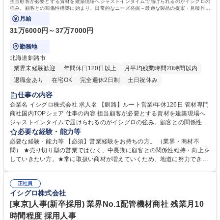
担当顧客が必要とする資材を建築現場へジャストインタイムで届けられるのがイシグロの
強み。顧客との関係性構築に始まり、日常的なニーズ発掘～最適な製品の提案・見積作成
など一貫した営業活動を行って頂きます。
月給
31万6000円～37万7000円
勤務地
北海道釧路市
業界未経験歓迎
年間休日120日以上
月平均残業時間20時間以内
退職金あり
在宅OK
完全週休2日制
土日祝休み
仕事の内容
企業名 イシグロ株式会社 求人名 【釧路】ルート営業/年休126日 管材専門
商社国内TOPシェア 仕事の内容 担当顧客が必要とする資材を建築現場へ
ジャストインタイムで届けられるのがイシグロの強み。顧客との関係性構
築に始まり、日常的なニーズ発掘～最適な製品の提案・見積作成など一貫
必要な経験・能力等
した営業活動を行って頂きます。 ■地元管材販売店やサブコンなど既存顧
必要な経験・能力等 【必須】営業経験をお持ちの方。 （業界・商材不
客への定期訪問を通じてニーズヒアリングと信頼関係構築■最適な配管機
問） ★売り切り型の営業ではなく、中長期に顧客との関係性維持・向上を
材の提案・見積作成、納品スケジュールの調整、請求・集金業務まで、お
していきたい方。★常に取扱い商材が増えていくため、地道に努力できる
客様の窓口として一貫対応。 【商材】バルブ/パイプ/継手/空調設備/住宅関
方。 【魅力・やりがい】■創業87年の安定基盤と40万点超の商材力。業界
連機器など 【強み】■国内外600社以上の仕入先との強固な信頼関係■巨大
TOPの売上規模(グループ連結約1,092億円)を活かしたバイイングパワー
な自社物流網(トラック220台,全国40以上の物流拠点) 募集職種 【釧路】
正社員
による、高い価格優位性。 ■年間休日126日以上(土日祝休み)で長期的なキ
イシグロ株式会社
ルート営業/年休126日 管材専門商社国内TOPシェア
ャリアを築ける環境。 ■「あなたに任せたい」と信頼される、関係性構築
型の営業スタイルを追求できます。 学歴・資格 学歴：大学院 大学 高専 短
[東京]人事(新卒採用) 業界No.1配管機材商社 残業月10
大 専修学校 高校 語学力： 資格：第一種運転免許普通自動車
時間程度 採用人事