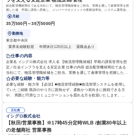
総合配管機材商社である当社にて、物流管理職候補をご担当。実務を通して倉庫管理を把
握した後、早期に課長へ昇格し、メンバーマネジメントや業務効率化、システム運用改善
に向けた施策立案を主導して頂きます。
月給
35万500円～39万5000円
勤務地
東京都中央区
業界未経験歓迎
年間休日120日以上
退職金あり
仕事の内容
企業名 イシグロ株式会社 求人名 【物流管理職候補】早期の課長登用を想
定／社会インフラを支える安定企業 仕事の内容 総合配管機材商社である
当社にて、物流管理職候補をご担当。実務を通して倉庫管理を把握した
後、早期に課長へ昇格し、メンバーマネジメントや業務効率化、システム
必要な経験・能力等
運用改善に向けた施策立案を主導して頂きます。 ■取扱商材約40万点の入
必要な経験・能力等 【必須】■物流管理経験■物流管理システムを使用し
出庫や在庫管理および配送手配の最適化■既存物流システムの運用とデー
ていたご経験 既存のやり方に固執せず、柔軟かつ前向きに挑戦できる方
タ分析に基づく庫内レイアウト改善■メンバーのシフトや労務管理および
や、 周囲と円滑なコミュニケーションを図れる方を歓迎いたします。
教育体制構築等の組織運営■他部門との連携 【仕事の魅力】早期に課長職
【当社の魅力】当社は配管機材や建築資材の専門商社として業界トップク
へ登用される想定です。業務効率化やコスト最適化など、新しい視点での
ラスのシェアを誇ります。約40万点の商材を扱い、社会インフラを根底か
前向きな挑戦が歓迎される裁量のある環境です。 募集職種 【物流管理職
正社員
ら支える貢献性の高い事業を展開しています。独自の物流網と強固な顧客
イシグロ株式会社
候補】早期の課長登用を想定／社会インフラを支える安定企業
基盤を強みに安定成長を続けており、長期的なキャリアを築けます。現場
の声を大切にする社風であり、大きな裁量を持って業務改善に挑戦できる
【秋田/営業事務】※17時45分定時WLB /創業80年以上
やりがいのある環境です。 学歴・資格 学歴：大学院 大学 高専 短大 専修
の老舗商社 営業事務
学校 語学力： 資格：第一種運転免許普通自動車