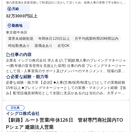
場の課題感を直接把握して制度設計に活かして頂くため、総務人事の実務で手を動かして
頂きます。
月給
32万3000円以上
勤務地
東京都中央区
業界未経験歓迎
年間休日120日以上
月平均残業時間20時間以内
時短勤務あり
退職金あり
在宅OK
仕事の内容
企業名 イシグロ株式会社 求人名 [八丁堀]総務人事のプレイングマネージャ
ー(数年後の室長登用を見据えた採用) 仕事の内容 プレイングマネージャー
として現・人事室長のサポート及びメンバーのマネジメント、現場の課題
感を直接把握して制度設計に活かして頂くため、総務人事の実務で手を動
必要な経験・能力等
かして頂きます。 ■人事制度設計、人事評価 ■採用業務全般（中途採用）
必要な経験・能力等 【必須】■人事(労務/採用/制度など)としての実務経験
■規定整備、給与計算等の労務業務 【仕事の魅力】組織強化に深く携わ
15年以上 ■プレイングマネージャーとしての実務・マネジメント経験 【強
り、将来は人事課長を見据えてキャリアを築けます。年休126日で土日祝
み】配管設備資材商社として全国に支店があるのは当社のみ。大手メーカ
休と働き方も整い、創業80年超の安定基盤で長期就業が叶う環境です。
ーのキッツのバルブ販売代理シェアとしてNo.1の実績です。スカイツリ
募集職種 [八丁堀]総務人事のプレイングマネージャー(数年後の室長登用を
ー、六本木ヒルズ、ミッドタウンなどの商業施設や大手家電メーカー工場
見据えた採用)
正社員
などに利用されております。商品ラインナップを安易に広げず専門性高く
イシグロ株式会社
自社の強みを生かせる分野で拡大を続けており、海外展開に向けた現地法
人立ち上げなど未来に向けた攻めの投資も始めております 学歴・資格 学
【釧路】ルート営業/年休126日 管材専門商社国内TO
歴：大学院 大学 語学力： 資格：第一種運転免許普通自動車
Pシェア 建築法人営業