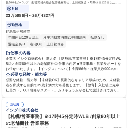
数900名のバルブ・配管資材の総合配管機材商社。土日祝休み・年間休日126日以上。長
期的就業ができる環境です。
月給
23万5986円～26万4327円
勤務地
群馬県伊勢崎市
年間休日120日以上
月平均残業時間20時間以内
転勤なし
退職金あり
在宅OK
土日祝休み
仕事の内容
企業名 イシグロ株式会社 求人名 【伊勢崎/営業事務】※17時45分定時WL
B◎／創業80年以上の老舗商社◎ 仕事の内容 ■営業事務・営業サポートを
お任せいたします。【イシグロについて】創業86年・従業員数900名のバ
ルブ・配管資材の総合配管機材商社。土日祝休み・年間休日126日以上。
必要な経験・能力等
長期的就業ができる環境です。 【業務詳細】 ■受発注業務：社内システム
必要な経験・能力等 【未経験OK】長期的なキャリア形成のため、未経験
を使用し、電話/FAX/メールでの依頼を処理 ■見積書作成：顧客ニーズに合
者を育成する目的で35歳未満の方を募集します。 【教育】入社後は先輩
わせた正確な書類作成 ■営業サポート：電話応対や資料作成を通じた部門
社員の下、OJT研修がスタート。カリキュラムが会社で設計されており、
支援 ■経理補助：出納管理や請求業務など、営業経理の一部を担当 募集職
6ヶ月かけて仕事を覚えられます。また、eラーニングもご用意。繰り返し
種 【伊勢崎/営業事務】※17時45分定時WLB◎／創業80年以上の老舗商社
見ることができるコンテンツで社内ルールや商品について学べます。 【魅
◎
正社員
力】安定した経営・事業基盤のある会社で長く勤められる環境、転勤な
イシグロ株式会社
し、月平均残業時間14時間とワークライフバランス実現できます。 学
歴・資格 学歴：大学院 大学 高専 短大 専修学校 高校 語学力： 資格：
【札幌/営業事務】※17時45分定時WLB /創業80年以上
の老舗商社 営業事務