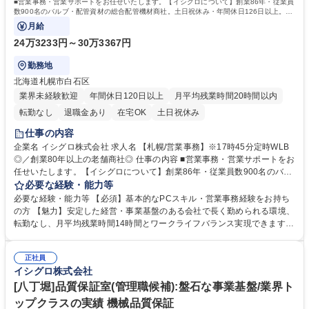
■営業事務・営業サポートをお任せいたします。【イシグロについて】創業86年・従業員
数900名のバルブ・配管資材の総合配管機材商社。土日祝休み・年間休日126日以上。長
期的就業ができる環境です。
月給
24万3233円～30万3367円
勤務地
北海道札幌市白石区
業界未経験歓迎
年間休日120日以上
月平均残業時間20時間以内
転勤なし
退職金あり
在宅OK
土日祝休み
仕事の内容
企業名 イシグロ株式会社 求人名 【札幌/営業事務】※17時45分定時WLB
◎／創業80年以上の老舗商社◎ 仕事の内容 ■営業事務・営業サポートをお
任せいたします。【イシグロについて】創業86年・従業員数900名のバル
ブ・配管資材の総合配管機材商社。土日祝休み・年間休日126日以上。長
必要な経験・能力等
期的就業ができる環境です。 【業務詳細】 ■受発注業務：社内システムを
必要な経験・能力等 【必須】基本的なPCスキル・営業事務経験をお持ち
使用し、電話/FAX/メールでの依頼を処理 ■見積書作成：顧客ニーズに合わ
の方 【魅力】安定した経営・事業基盤のある会社で長く勤められる環境、
せた正確な書類作成 ■営業サポート：電話応対や資料作成を通じた部門支
転勤なし、月平均残業時間14時間とワークライフバランス実現できます。
援 ■経理補助：出納管理や請求業務など、営業経理の一部を担当 募集職種
【教育】入社後は先輩社員の下、OJT研修がスタート。カリキュラムが会
【札幌/営業事務】※17時45分定時WLB◎／創業80年以上の老舗商社◎
社で設計されており、6ヶ月かけて仕事を覚えられます。また、eラーニン
正社員
グもご用意。繰り返し見ることができるコンテンツで社内ルールや商品に
イシグロ株式会社
ついて学べます。 学歴・資格 学歴：大学院 大学 高専 短大 専修学校 高校
語学力： 資格：
[八丁堀]品質保証室(管理職候補):盤石な事業基盤/業界ト
ップクラスの実績 機械品質保証