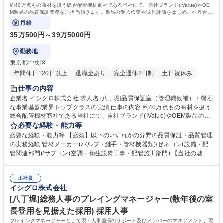
約40万点もの商材を扱う総合配管機材商社である当社にて、自社ブランド(IValue)やOE
M製品の品質保証業務をご担当頂きます。製品の受入検査や試作評価をはじめ、不具合の
解析や委託先への品質監査等。
月給
35万500円～39万5000円
勤務地
東京都中央区
年間休日120日以上
退職金あり
完全週休2日制
土日祝休み
仕事の内容
企業名 イシグロ株式会社 求人名 [八丁堀]品質保証室（管理職候補）：盤石
な事業基盤/業界トップクラスの実績 仕事の内容 約40万点もの商材を扱う
総合配管機材商社である当社にて、自社ブランド(IValue)やOEM製品の品
質保証業務をご担当頂きます。製品の受入検査や試作評価をはじめ、不具
必要な経験・能力等
合の解析や委託先への品質監査等。 ■自社ブランド製品の受入検査や評価
必要な経験・能力等 【必須】以下のいずれかの分野の品質保証・品質管理
■OEM製品の試作品評価および技術確認 ■不具合の原因調査と再発防止策
の実務経験 管材メーカー(バルブ・継手・管材機器類)/ゼネコン(設備・配
立案■委託先への品質監査と技術的サポート 【仕事の魅力】業界トップク
管関連部門)/サブコン(空調・衛生設備工事・配管施工部門) 【当社の魅
ラスの実績と盤石な事業基盤のもと、大きな裁量権を持ち業務に取り組め
力】管材業界トップシェアの専門商社として、創業80年を超える歴史と安
ます。幅広い製品を評価し専門性を高められる環境です。 募集職種 [八丁
定基盤を誇ります。10年間で売上高約1.7倍と成長中で、最新の自動化倉
堀]品質保証室（管理職候補）：盤石な事業基盤/業界トップクラスの実績
正社員
庫への投資も積極的です。年間休日124日、土日祝休み、残業月10時間程
イシグロ株式会社
度と働きやすい環境が整っており、社員一人ひとりのキャリアやライフス
テージを大切にする風土があります。 学歴・資格 学歴：大学院 大学 高専
[八丁堀]総務人事のプレイングマネージャー(数年後の室
短大 専修学校 語学力： 資格：第一種運転免許普通自動車
長登用を見据えた採用) 採用人事
プレイングマネージャーとして現・人事室長のサポート及びメンバーのマネジメント、現