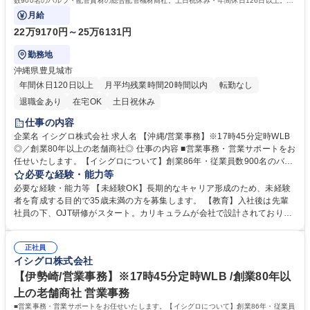
数900名のバルブ・配管資材の総合配管機材商社。土日祝休み・年間休日126日以上。長
期的就業ができる環境です。
月給
22万9170円～25万6131円
勤務地
沖縄県豊見城市
年間休日120日以上
月平均残業時間20時間以内
転勤なし
退職金あり
在宅OK
土日祝休み
仕事の内容
企業名 イシグロ株式会社 求人名 【沖縄/営業事務】※17時45分定時WLB
◎／創業80年以上の老舗商社◎ 仕事の内容 ■営業事務・営業サポートをお
任せいたします。【イシグロについて】創業86年・従業員数900名のバル
ブ・配管資材の総合配管機材商社。土日祝休み・年間休日126日以上。長
必要な経験・能力等
期的就業ができる環境です。 【業務詳細】 ■受発注業務：社内システムを
必要な経験・能力等 【未経験OK】長期的なキャリア形成のため、未経験
使用し、電話/FAX/メールでの依頼を処理 ■見積書作成：顧客ニーズに合わ
者を育成する目的で35歳未満の方を募集します。 【教育】入社後は先輩
せた正確な書類作成 ■営業サポート：電話応対や資料作成を通じた部門支
社員の下、OJT研修がスタート。カリキュラムが会社で設計されており、
援 ■経理補助：出納管理や請求業務など、営業経理の一部を担当 募集職種
6ヶ月かけて仕事を覚えられます。また、eラーニングもご用意。繰り返し
【沖縄/営業事務】※17時45分定時WLB◎／創業80年以上の老舗商社◎
見ることができるコンテンツで社内ルールや商品について学べます。 【魅
正社員
力】安定した経営・事業基盤のある会社で長く勤められる環境、転勤な
イシグロ株式会社
し、月平均残業時間14時間とワークライフバランス実現できます。 学
歴・資格 学歴：大学院 大学 高専 短大 専修学校 高校 語学力： 資格：
【伊勢崎/営業事務】※17時45分定時WLB /創業80年以
上の老舗商社 営業事務
■営業事務・営業サポートをお任せいたします。【イシグロについて】創業86年・従業員