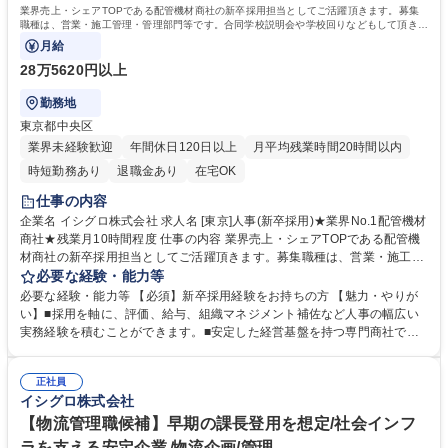
業界売上・シェアTOPである配管機材商社の新卒採用担当としてご活躍頂きます。募集
職種は、営業・施工管理・管理部門等です。合同学校説明会や学校回りなどもして頂きま
す。
月給
28万5620円以上
勤務地
東京都中央区
業界未経験歓迎
年間休日120日以上
月平均残業時間20時間以内
時短勤務あり
退職金あり
在宅OK
仕事の内容
企業名 イシグロ株式会社 求人名 [東京]人事(新卒採用)★業界No.1配管機材
商社★残業月10時間程度 仕事の内容 業界売上・シェアTOPである配管機
材商社の新卒採用担当としてご活躍頂きます。募集職種は、営業・施工管
理・管理部門等です。合同学校説明会や学校回りなどもして頂きます。 ■
必要な経験・能力等
採用業務全般（主に新卒採用の戦略立案～実行、内定者フォロー） ■評価
必要な経験・能力等 【必須】新卒採用経験をお持ちの方 【魅力・やりが
制度の運用サポート■給与関連業務（データ集計、関連部署との連携な
い】■採用を軸に、評価、給与、組織マネジメント補佐など人事の幅広い
ど）■社内書類受付（稟申手続き等の事務処理）■組織マネジメント補佐
実務経験を積むことができます。■安定した経営基盤を持つ専門商社で、
（データ作成、会議運営サポートなど） ★まずは新卒採用からスタート
会社の「人」に関する重要ミッションに深く携われます。 ■ご経験次第で
し、徐々に業務範囲を広げながら人事のプロを目指せる環境です。 募集職
は将来的に管理職として組織の中核を担うことも期待しています。 学歴・
種 [東京]人事(新卒採用)★業界No.1配管機材商社★残業月10時間程度
正社員
資格 学歴：大学院 大学 高専 短大 専修学校 語学力： 資格：第一種運転免
イシグロ株式会社
許普通自動車
【物流管理職候補】早期の課長登用を想定/社会インフ
ラを支える安定企業 物流企画/管理