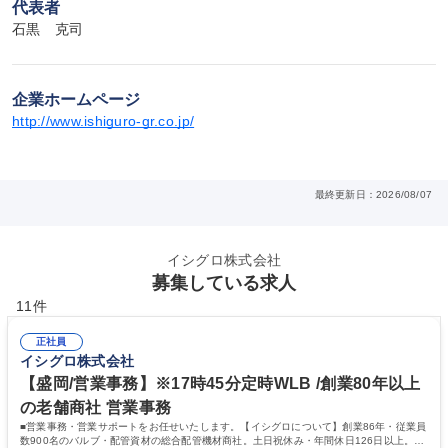
代表者
石黒　克司
企業ホームページ
http://www.ishiguro-gr.co.jp/
最終更新日：2026/08/07
イシグロ株式会社
募集している求人
11件
正社員
イシグロ株式会社
【盛岡/営業事務】※17時45分定時WLB /創業80年以上
の老舗商社 営業事務
■営業事務・営業サポートをお任せいたします。【イシグロについて】創業86年・従業員
数900名のバルブ・配管資材の総合配管機材商社。土日祝休み・年間休日126日以上。長