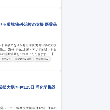
上場製薬メーカー
せる環境/海外治験の支援 医薬品
基盤に、海外（特に北米・アジア地域）をタ
提案活動をご担当いただきます。 【業
画像取得～納品までの工程管理（スケジュー
在宅OK
完全週休2日制
土日祝休み
作成・レビュー ■海外施設・技師へのトレーニ
案・文献調査 ■海外パートナーとの連携・英
拡大期/年休125日 理化学機器