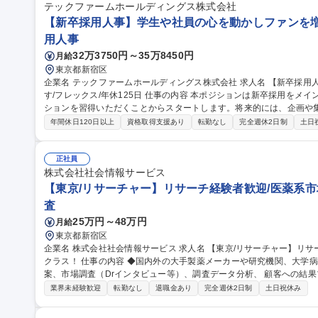
テックファームホールディングス株式会社
【新卒採用人事】学生や社員の心を動かしファンを増や
用人事
32万3750円～35万8450円
月給
東京都新宿区
企業名 テックファームホールディングス株式会社 求人名 【新卒採用人事】学生や社員の心を動かしファンを増や
す/フレックス/年休125日 仕事の内容 本ポジションは新卒採用をメインに、候補者対応やイベント運営のオペレー
ションを習得いただくことからスタートします。将来的には、企画や
す。 【具体的な業務】 ■新卒の選考プロセス実行/運用・候補者フォロー（書類選考、日程や面談に参加する社員
年間休日120日以上
資格取得支援あり
転勤なし
完全週休2日制
土日
の調整、面接の対応、候補者一人ひとりに寄り添い、自社の魅力を戦
グ・フォロー等） ■インターンシップ・イベントの運営（インターン
学生との接点から動員までアプローチを企画実行） 募集職種 【新卒採用人事】学生や社員の心を動かしファンを
正社員
増やす/フレックス/年休125日
株式会社社会情報サービス
【東京/リサーチャー】リサーチ経験者歓迎/医薬系市
査
25万円～48万円
月給
東京都新宿区
企業名 株式会社社会情報サービス 求人名 【東京/リサーチャー】リサーチ経験者歓迎/医薬系市場調査会社トップ
クラス！ 仕事の内容 ◆国内外の大手製薬メーカーや研究機関、大学病院等に対して、情報をフ ックにした企画提
案、市場調査（Drインタビュー等）、調査データ分析、 顧客への結
ます。 【当ポジションの魅力】 顧客の課題抽出～提案～課題解決まで一貫して行う事が出来ます。情報を フック
業界未経験歓迎
転勤なし
退職金あり
完全週休2日制
土日祝休み
に、製薬企業の海外進出やM＆Aの支援、医療機関の研究促進等、医 
務を行う事が出来るのが醍醐 味です。どのような情報を提案/提供す