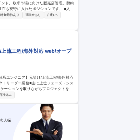
インド、欧米市場に向けた販売店管理、契約
も視野に入れたポジションです。 ■入社
識を習得していただきます。その後は既存
時短勤務あり
退職金あり
在宅OK
展開手法を提言するマーケティング視点で
略に直結する裁量の大きな業務であり、大塚
営業】大塚製
上流工程/海外対応 web/オープ
ェクトリーダー業務■主に上位フェーズ（シス
ニケーションを取りながらプロジェクトを推
日祝休み
要件を確認・整理し、システム構築の計画
店向けのシステム開発も扱うため、英語力
求人探