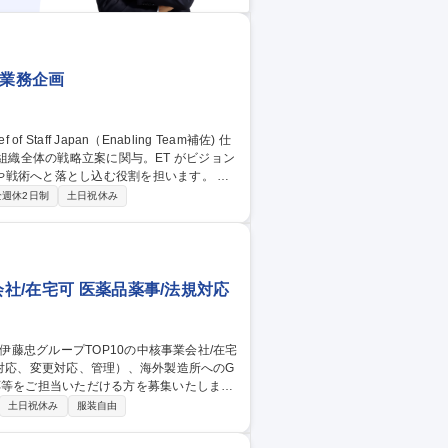
佐) 業務企画
て、組織全体の戦略立案に関与。ET がビジョン
戦術へと落とし込む役割を担います。 ・
標に沿った、短期的および長期的な優先事項
全週休2日制
土日祝休み
意思決定支援：ET会議の招集・ファシリテ
ムを支援（主要な目的の優先順位付け、内
を設計・運営含む） 等 募集職種
会社/在宅可 医薬品薬事/法規対応
応等をご担当いただける方を募集いたしま
土日祝休み
服装自由
P10の中核事業会社/在宅可◎