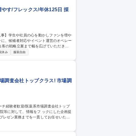
す/フレックス/年休125日 採
集客の戦略立案まで幅を広げていただきま
祝休み
服装自由
略的に伝え、入社意欲を高めるクロージン
シップや説明会、懇親会等のイベント運営、
場調査会社トップクラス! 市場調
果プレゼン業務までを一貫してお任せいたし
療業界の成長に貢献出来、社会価値の高い業
れば、顧客の事業成長、販路拡大 に貢献出来