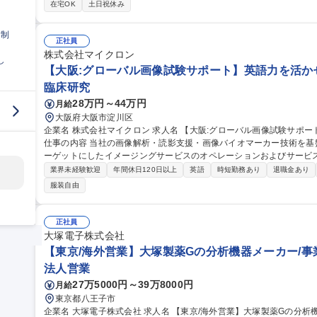
ドバイス 募集職種 京都本社【生物研究部 生物系研究員】プライム
在宅OK
土日祝休み
日制
正社員
株式会社マイクロン
し
【大阪:グローバル画像試験サポート】英語力を活か
臨床研究
28万円～44万円
月給
大阪府大阪市淀川区
企業名 株式会社マイクロン 求人名 【大阪:グローバル画像試験サポート】英語力を活かせる環境/海外治験の支援
仕事の内容 当社の画像解析・読影支援・画像バイオマーカー技術を
ーゲットにしたイメージングサービスのオペレーションおよびサービスの
務内容】■海外製薬企業・医療機関との英語メール・Web会議対応 ■
業界未経験歓迎
年間休日120日以上
英語
時短勤務あり
退職金あり
ル調整・品質管理） ■英語での撮像手順書（Imaging Manual等）
服装自由
ングや問い合わせ対応 ■国際ガイドラインや医学論文に基づく業務提
語会議ファシリテーション 募集職種 【大阪:グローバル画像試験サポート】英語力を活かせる環境/海外治験の支
援
正社員
大塚電子株式会社
【東京/海外営業】大塚製薬Gの分析機器メーカー/事業
法人営業
27万5000円～39万8000円
月給
東京都八王子市
企業名 大塚電子株式会社 求人名 【東京/海外営業】大塚製薬Gの分析機器メーカー/事業拡大期/年休125日 仕事の