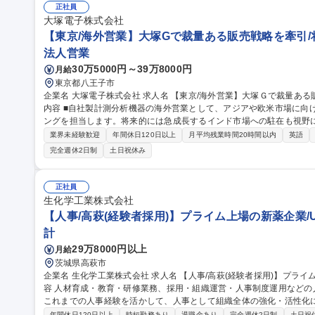
正社員
大塚電子株式会社
【東京/海外営業】大塚Gで裁量ある販売戦略を牽引/
法人営業
30万5000円～39万8000円
月給
東京都八王子市
企業名 大塚電子株式会社 求人名 【東京/海外営業】大塚Ｇで裁量ある販売戦略を牽引/将来はインド駐在へ 仕事の
内容 ■自社製計測分析機器の海外営業として、アジアや欧米市場に向
ングを担当します。将来的には急成長するインド市場への駐在も視野に入
社後は国内研修やOJTを通じて製品知識をじっくり習得していただき
業界未経験歓迎
年間休日120日以上
月平均残業時間20時間以内
英語
などの販売店サポートや新規開拓を担い、現地のニーズを汲み取った
完全週休2日制
土日祝休み
での活躍が求められます。 ■単に製品を販売するにとどまらず、大塚
め、科学の進歩を最前線で支える社会的意義と裁量の大きなミッションです。 募集職種 【東京/海外
で裁量ある販売戦略を牽引/将来はインド駐在へ
正社員
生化学工業株式会社
【人事/高萩(経験者採用)】プライム上場の新薬企業/
計
29万8000円以上
月給
茨城県高萩市
企業名 生化学工業株式会社 求人名 【人事/高萩(経験者採用)】プライム上場の新薬企業/U・Iターン歓迎 仕事の内
容 人材育成・教育・研修業務、採用・組織運営・人事制度運用など
これまでの人事経験を活かして、人事として組織全体の強化・活性化に
業務内容＞■研修の企画・実施（新入社員・中途社員・製造現場社員向
年間休日120日以上
時短勤務あり
退職金あり
完全週休2日制
土日祝