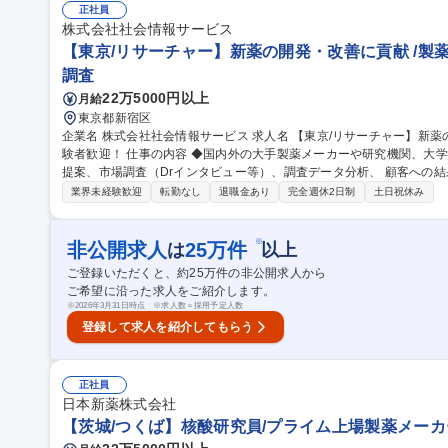
るのかを能動的に考え、市場分析を自ら行って頂きます。 募集職種 【東京/リサーチャー】リサーチ経験者歓迎/
正社員
医薬系市場調査会社トップクラス！
株式会社社会情報サービス
【東京/リサーチャー】新薬の開発・改善に貢献 /製薬
調査
22万5000円以上
月給
東京都新宿区
企業名 株式会社社会情報サービス 求人名 【東京/リサーチャー】新薬の開発・改善に貢献◎/製薬メーカー・MR経
験者歓迎！ 仕事の内容 ◆国内外の大手製薬メーカーや研究機関、大学病院等に対して、情報をフ ックにした企画
提案、市場調査（Drインタビュー等）、調査データ分析、 顧客への
します。 【当ポジションの魅力】 顧客の課題抽出～提案～課題解決まで一貫して行う事が出来ます。情報を フッ
業界未経験歓迎
転勤なし
退職金あり
完全週休2日制
土日祝休み
クに、製薬企業の海外進出やM＆Aの支援、医療機関の研究促進等、医
業務を行う事が出来るのが醍醐 味です。どのような情報を提案/提供
来るのかを能動的に考え、市場分析を自ら行って頂きます。 募集職種 【東京/リサーチャー】新薬の開発・改善に
※
非公開求人
25
万件
は
以上
貢献◎/製薬メーカー・MR経験者歓迎！
ご登録いただくと、約
25
万件の非公開求人から
ご希望に沿った求人をご紹介します。
※
2026年3月31日時点 ※求人数＝採用予定人数
登録して求人を紹介してもらう
正社員
日本新薬株式会社
【茨城/つくば】核酸研究員/プライム上場製薬メーカ