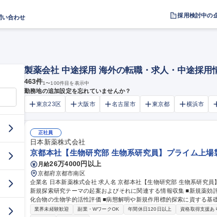
採用検討中の
問い合わせ
製薬会社 中途採用 海外の転職・求人・中途採用
463
件
1
〜
100
件目を表示中
勤務地の追加設定を忘れていませんか？
東京23区
大阪市
名古屋市
東京都
横浜市
正社員
日本新薬株式会社
京都本社【生物研究部 生物系研究員】プライム上場
26万4000円以上
月給
京都府京都市南区
企業名 日本新薬株式会社 求人名 京都本社【生物研究部 生物系研究員】プライム上場製薬メーカー 仕事の内容 ■
新規探索研究テーマの起案およびそれに関連する情報収集 ■新規薬効
化合物の生物学的活性評価 ■病態解明や新規作用標的探索に資する基礎的研究 【特に期待したいこと】 ・免疫疾
患に関連した研究テーマや基礎的研究の立案ならびに推進 ・専門知識・技術に基づいた研究員に対する指導・ア
業界未経験歓迎
副業・WワークOK
年間休日120日以上
資格取得支援あ