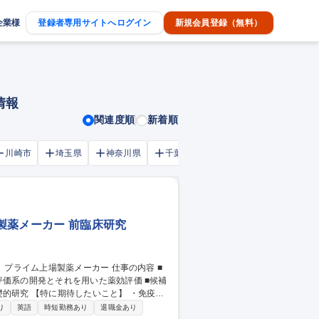
企業様
登録者専用サイトへログイン
新規会員登録（無料）
情報
関連度順
新着順
川崎市
埼玉県
神奈川県
千葉市
大阪府
千葉県
製薬メーカー 前臨床研究
評価系の開発とそれを用いた薬効評価 ■候補
り
英語
時短勤務あり
退職金あり