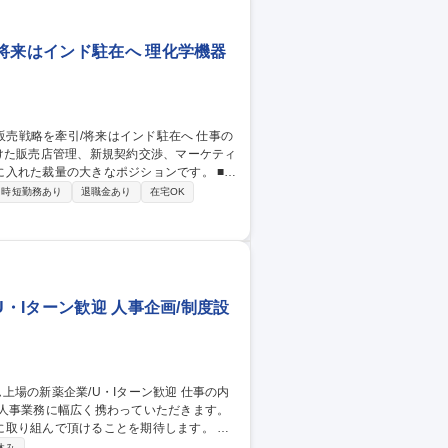
将来はインド駐在へ 理化学機器
けた販売店管理、新規契約交渉、マーケティ
れた裁量の大きなポジションです。 ■入
ます。その後は東南アジアや中南米、インド
時短勤務あり
退職金あり
在宅OK
販売戦略の提言など、マーケティング視点
グループの独自の「光」の技術を世界中に広
営業】大塚Ｇ
U・Iターン歓迎 人事企画/制度設
の人事業務に幅広く携わっていただきます。
取り組んで頂けることを期待します。 ＜
けの各種研修の企画・運営）■組織・人材
休み