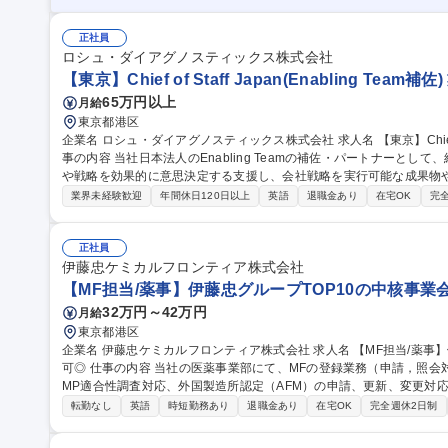
正社員
ロシュ・ダイアグノスティックス株式会社
【東京】Chief of Staff Japan(Enabling Team補
65万円以上
月給
東京都港区
企業名 ロシュ・ダイアグノスティックス株式会社 求人名 【東京】Chief of Staff Japan（Enabling Team補佐) 仕
事の内容 当社日本法人のEnabling Teamの補佐・パートナーとし
や戦略を効果的に意思決定する支援し、会社戦略を実行可能な成果物や
戦略的優先事項の策定支援：ロシュグローバル、及び IVD 事業の目
業界未経験歓迎
年間休日120日以上
英語
退職金あり
在宅OK
完
（ビジネス、財務、人財）の策定におけるGMサポート。・会議運営と
ーション。適時かつ十分な情報に基づいた意思決定ができるようチー
容のレビューと議論のバランス調整、対話のモデレートを行い、効果的な会議
正社員
【東京】Chief of Staff Japan（Enabling Team補佐)
伊藤忠ケミカルフロンティア株式会社
【MF担当/薬事】伊藤忠グループTOP10の中核事業
32万円～42万円
月給
東京都港区
企業名 伊藤忠ケミカルフロンティア株式会社 求人名 【MF担当/薬事】伊藤忠グループTOP10の中核事業会社/在宅
可◎ 仕事の内容 当社の医薬事業部にて、MFの登録業務（申請，照会対応、変更対応、管理）、海外製造所へのG
MP適合性調査対応、外国製造所認定（AFM）の申請、更新、変更対
す。 【入社後想定される職務内容】 課の業務担当者として，プロジェクトベースのMF,GMP,AFM業務、社内外の
転勤なし
英語
時短勤務あり
退職金あり
在宅OK
完全週休2日制
関係者との協力 等 募集職種 【MF担当/薬事】伊藤忠グループTO