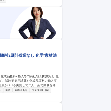
め） ■組織開発・風土醸成（コミュニケー
業務（新卒・中途・派遣）※各区分に応じた
高萩(経験者採用)】プライム上場の新薬企業/U・Iターン歓迎
商社/原則残業なし 化学/素材法
して、試験研究用試薬や化成品原料の輸入実
員がOJTを実施して二人一組で業務を修得
から始まり100kg～1000kg程度の原料
し
英語
退職金あり
完全週休2日制
売店のほか、製薬会社、化学工業会社、半導
政府研究機関等、商材の流通先は幅広く、