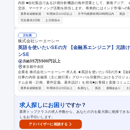
内容 ■自社製品である計測分析機器の海外営業として、東南アジア、
交渉、マーケティング活動を担当します。将来的にはインド市場への駐在
後は国内営業への同行や実務立会いなどの手厚い研修を通じて製品知
業界未経験歓迎
年間休日120日以上
月平均残業時間20時間以内
英語
販売店のサポートや新規開拓を担い、現地のニーズを分析して最適な
完全週休2日制
土日祝休み
の活躍が求められます。 ■単に製品を販売するにとどまらず、事業戦
グループの独自の技術を世界中に届ける社会的意義の大きなミッションです。 募集職種 【東京/海外
薬Gの分析機器メーカー/事業拡大期/年休125日
正社員
株式会社シーエーシー
英語を使いたいSEの方 【金融系エンジニア】元請け/
ンSE
35万5500円以上
月給
東京都中央区
企業名 株式会社シーエーシー 求人名 ★英語を使いたいSEの方★【金融系エンジニア】元請け/上流工程/海外対応
仕事の内容 金融系（主に銀行系）グローバルSI案件におけるプロジ
テム企画・計画、要件定義、基本設計）を担当■お客様と直接コミュ
進 【具体的には】大手銀行企業を顧客として、金融系グローバルSI案件のプロジェクトリーダーとして活躍して
業界未経験歓迎
年間休日120日以上
転勤なし
英語
退職金あり
土
いただきます。上流工程を中心に担当し、お客様と直接対話しながら
を立案。プロジェクト全体の進行管理や品質管理も行います。海外支
を活かした業務も可能です。。 募集職種 ★英語を使いたいSEの方★【金融系エンジニア】元請け/上流工程/海外
求人探し
お困り
に
ですか？
対応
業界トップクラスの求人件数から、あなたの力を最大限に発揮できる
しをお手伝いします。
アドバイザーに相談する