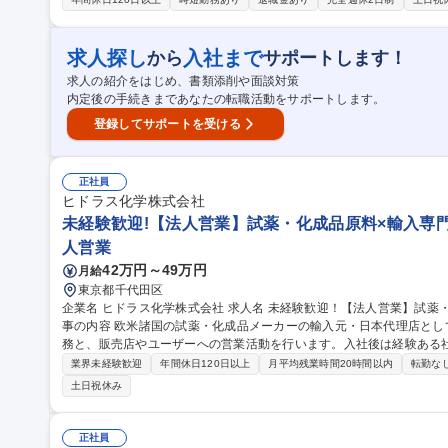
マネジメント（異動・配置、組織計画、人事評価・昇給の運用とりまと
ション活性化施策、エンゲージメント向上施策の企画・実施）■採用
採用計画の立案・実施・選考対応 募集職種 【人事/
求人探し
入社まで
から
サポートします！
求人の紹介をはじめ、書類添削や面談対策
内定後の手続きまであなたの転職活動をサポートします。
登録してサポートを受ける
正社員
ヒドラス化学株式会社
未経験歓迎!【法人営業】試薬・化成品原料×輸入専門
人営業
42万円～49万円
月給
東京都千代田区
企業名 ヒドラス化学株式会社 求人名 未経験歓迎！【法人営業】試薬・化成品原料×輸入専門商社/原則残業なし 仕
事の内容 欧米諸国の試薬・化成品メーカーの輸入元・日本代理店と
務と、販売店やユーザーへの営業活動を行います。入社後は経験ある社
していただけますのでご安心ください。 【商材】グラム単位の研究用試薬
業界未経験歓迎
年間休日120日以上
月平均残業時間20時間以内
転勤な
まで、少量かつ高付加価値の化合物を取扱います。 【顧客】試薬販
土日祝休み
体材料メーカー、他、先端化学技術や材料を開発する大学、官公庁、
ご経験を活かした活躍を期待しております。 募集職種 未経験歓迎！【法人営業】試薬・化成品原料×輸入専門商
社/原則残業なし
正社員