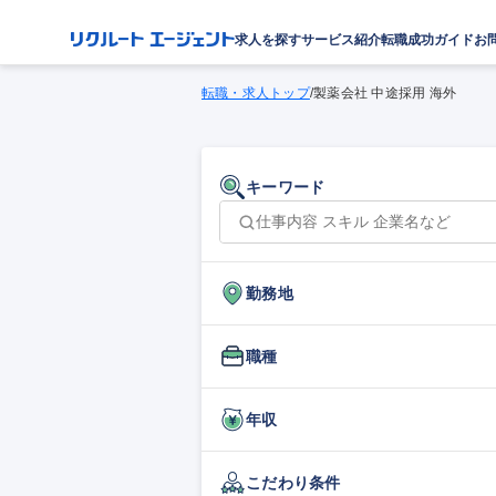
求人を探す
サービス紹介
転職成功ガイド
お
転職・求人トップ
/
製薬会社 中途採用 海外
キーワード
勤務地
職種
年収
こだわり条件