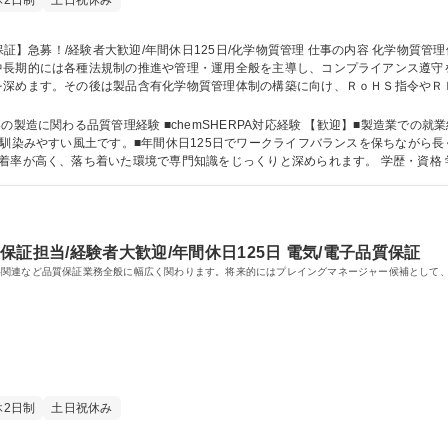
休2日制
土日祝休み
期的には各種法規制の推進や管理・運用全般を主導し、コンプライアンス遵守を支える中
を深めます。その後は製品含有化学物質管理体制の構築に向け、ＲｏＨＳ指令やＲ
を用いたデータ構築、顧客の調査要求への対応をお任せします。 募集職種 【埼玉/品質保証】急募！/経験者大歓迎/年
に関わる品質管理経験 ■chemSHERPA対応経験 【歓迎】■製造業での就業経験 ■基
く馴染みやすい風土です。■年間休日125日でワークライフバランスを保ちながら
環境で専門知識をじっくりと深められます。 学歴・資格 学歴：大学 高専 短大 専修学校 語学力： 資
質保証担当/経験者大歓迎/年間休日125日 電気/電子品質保証
格関連など品質保証業務全般に幅広く関わります。将来的にはプレイングマネージャー候補として
休2日制
土日祝休み