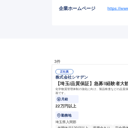
企業ホームページ
https://ww
3件
正社員
株式会社シマデン
【埼玉/品質保証】急募!/経験者大歓
化学物質管理体制の強化に向け、製品検査などの品質
画です。
月給
22万円以上
勤務地
埼玉県入間郡