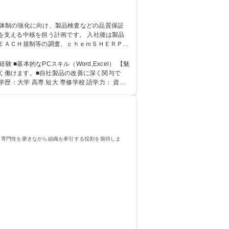
核を担う計画です。 入社後は製品
ＥＡＣＨ規制等の調査、ｃｈｅｍＳＨＥＲＰＡ
間休日125日/化学物質管理
本的なPCスキル（Word,Excel） 【魅
長く働けます。■自社製品の改善に深く関与で
、専門性を磨きながら組織を牽引する役割を期待しま