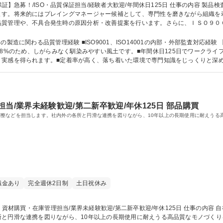
将来的にはプレイングマネージャー候補として、専門性を磨きながら組織を牽引する役割
品質管理や、不具合発生時の原因分析・改善提案を行います。さらに、ＩＳＯ９０
サポート等、幅広くお任せします。 募集職種 【埼玉/品質保証】急募！/ISO・品質保証担当/経験者
製造に関わる品質管理経験 ■ISO9001、ISO14001の内部・外部監査対応経験
れます。■定着率が高く、落ち着いた環境で専門知識をじっくりと深められます。 学歴・資格 学歴：
自動車
当/業界未経験歓迎/第二新卒歓迎/年休125日 部品購買
整などを担当します。社内外の各所と円滑な連携を図りながら、10年以上の長期使用に耐えうる
職金あり
完全週休2日制
土日祝休み
円滑な連携を図りながら、10年以上の長期使用に耐えうる高品質なモノづくりを安