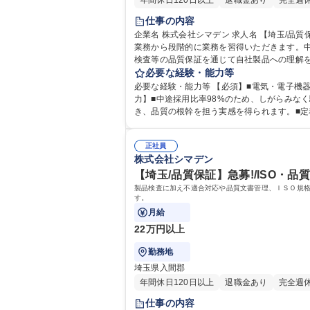
年間休日120日以上
退職金あり
完全週
仕事の内容
企業名 株式会社シマデン 求人名 【埼玉/品質保証】急募！/経験者大歓迎/年間休日125日/化学物質管理 仕事の内容 化学物質管理体制の強化に向け、製品検査などの品質保証
業務から段階的に業務を習得いただきます。中長
検査等の品質保証を通じて自社製品への理解
必要な経験・能力等
必要な経験・能力等 【必須】■電気・電子機器の製造
力】■中途採用比率98%のため、しがらみな
き、品質の根幹を担う実感を得られます。■定着率が高く、落ち着いた
格：第一種運転免許普通自動車
正社員
株式会社シマデン
【埼玉/品質保証】急募!/ISO・品
製品検査に加え不適合対応や品質文書管理、ＩＳＯ規
す。
月給
22万円以上
勤務地
埼玉県入間郡
年間休日120日以上
退職金あり
完全週
仕事の内容