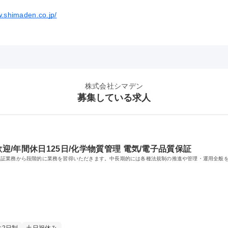
w.shimaden.co.jp/
株式会社シマデン
募集している求人
迎/年間休日125日/化学物質管理 電気/電子品質保証
保証業務から段階的に業務を習得いただきます。中長期的には各種法規制の推進や管理・運用全般