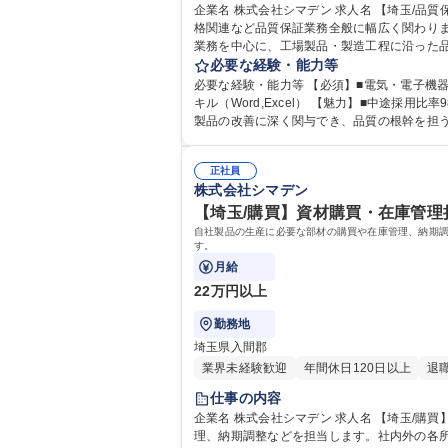
企業名 株式会社シマデン 求人名 【埼玉/品質保証】急募！/ISO・品質保証担当/経験者大歓迎/年間休日125日 仕事の内容 製品検査に加え不適合対応や品質文書管理、ＩＳＯ規
格関連など品質保証業務全般に幅広く関わります。
業務を中心に、工場製品・製造工程に沿った
ステムの維持・更新、規格要求事項に沿った社内ルールの運用や他部門への
必要な経験・能力等
大歓迎/年間休日125日
必要な経験・能力等 【必須】■電気・電子機器の
キル（Word,Excel） 【魅力】■中途採用比率98%のため、しがらみなく馴染みやすい風土です。■年間休日125日でワークライフバランスを保ちながら長く働けます。■自社
製品の改善に深く関与でき、品質の根幹を担う実感を得ら
専修学校 語学力： 資格：第一種運転免許普通
正社員
株式会社シマデン
【埼玉/購買】資材購買・在庫管理担
自社製品の生産に必要な部材の購買や在庫管理、納期調
す。
月給
22万円以上
勤務地
埼玉県入間郡
業界未経験歓迎
年間休日120日以上
退
仕事の内容
企業名 株式会社シマデン 求人名 【埼玉/購買】資材購買・在庫管理担当/業界未経験歓迎/第二新卒歓迎/年休125日 仕事の内容 自社製品の生産に必要な部材の購買や在庫管
理、納期調整などを担当します。社内外の各所と