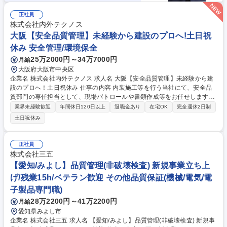
正社員
株式会社内外テクノス
大阪【安全品質管理】未経験から建設のプロへ!土日祝
休み 安全管理/環境保全
25万2000円～34万7000円
月給
大阪府大阪市中央区
企業名 株式会社内外テクノス 求人名 大阪【安全品質管理】未経験から建
設のプロへ！土日祝休み 仕事の内容 内装施工等を行う当社にて、安全品
質部門の専任担当として、現場パトロールや書類作成等をお任せします。
■安全業務： 安全書類（グリーンファイル等）の作成・確認、現場パトロ
業界未経験歓迎
年間休日120日以上
退職金あり
在宅OK
完全週休2日制
ール、安全衛生協議会の運営、安全大会の開催、事故発生時の初動対応 ■
土日祝休み
品質業務： 現場の品質チェック（パトロール）、品質関連書類の作成、外
部連絡会への対応 募集職種 大阪【安全品質管理】未経験から建設のプロ
へ！土日祝休み
正社員
株式会社三五
【愛知/みよし】品質管理(非破壊検査) 新規事業立ち上
げ/残業15h/ベテラン歓迎 その他品質保証(機械/電気/電
子製品専門職)
28万2200円～41万2200円
月給
愛知県みよし市
企業名 株式会社三五 求人名 【愛知/みよし】品質管理(非破壊検査) 新規事