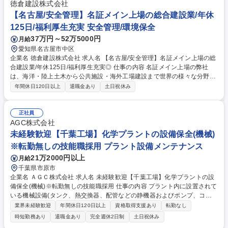
ために、各種検査を行う上で必要となる要領書の確認や完成立会、成績書
徳倉建設株式会社
の確認そして記録、また調達、設計と共にベンダーサーベイなど幅広い業
【名古屋/安全管理】名証メイン上場の総合建設業/年休
務を担当頂きます。 募集職種 [大阪/本社]環境・エネルギー・水処理プラン
125日/福利厚生充実 安全管理/環境保全
ト事業における品質管理/388
37万円～52万5000円
月給
愛知県名古屋市中区
企業名 徳倉建設株式会社 求人名 【名古屋/安全管理】名証メイン上場の総
合建設業/年休125日/福利厚生充実◎ 仕事の内容 名証メイン上場の弊社
は、海洋・陸上土木から公共施設・海外工場建設まで世界の様々な分野に
事業を展開。そんな当社にて、工事現場の安全巡回や指導、安全書類作成
年間休日120日以上
退職金あり
土日祝休み
などを行う安全管理職をご担当いただきます。 ■労働災害ゼロをミッショ
ンとし、各施工現場の安全点検や不安全箇所の是正指導、安全衛生教育の
実施を担います。■採用背景は、受注拡大に伴う現場管理体制の強化で
正社員
す。■現場監督や職人と協力し、安全な環境作りを目指す活動が必要で
AGC株式会社
す。■目標は事故率の低減であり、実績は昇給・賞与へ反映されます。■将
未経験歓迎【千葉工場】化学プラントの設備保全(機械)
来は全社の安全基準策定や後進育成などの統括業務への挑戦も可能です。
※転勤無しの技能職採用 プラント設備メンテナンス
募集職種 【名古屋/安全管理】名証メイン上場の総合建設業/年休125日/福
21万2000円以上
月給
利厚生充実◎
千葉県市原市
企業名 ＡＧＣ株式会社 求人名 未経験歓迎【千葉工場】化学プラントの設
備保全(機械)※転勤無しの技能職採用 仕事の内容 プラント内に設置されて
いる機械設備(タンク、熱交換器、配管などの静機器およびポンプ、コン
べアなどの動機器)に対してプラントユーザー側の立場として、修理・点
業界未経験歓迎
年間休日120日以上
資格取得支援あり
転勤なし
検作業することが主要業務となります。 故障が発生した機器を現場および
時短勤務あり
退職金あり
完全週休2日制
土日祝休み
所内作業場で、機械組立や溶接といった修理や外観点検・五感診断・開放