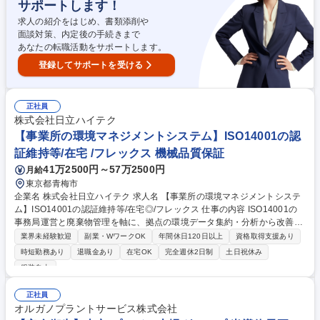
サポートします！
ず、設備更新計画の立案やIoT化など新しい取り組みに主体的に関わるこ
とができます。 募集職種 26329【千葉】半導体工場の設備管理・保全業
求人の紹介をはじめ、書類添削や
務/引越・住宅手当有(条件有)
面談対策、内定後の手続きまで
あなたの転職活動をサポートします。
登録してサポートを受ける
正社員
株式会社日立ハイテク
【事業所の環境マネジメントシステム】ISO14001の認
証維持等/在宅 /フレックス 機械品質保証
41万2500円～57万2500円
月給
東京都青梅市
企業名 株式会社日立ハイテク 求人名 【事業所の環境マネジメントシステ
ム】ISO14001の認証維持等/在宅◎/フレックス 仕事の内容 ISO14001の
事務局運営と廃棄物管理を軸に、拠点の環境データ集約・分析から改善、
施策の立案・実行までを担うポジションです。多くの関係者と連携してIS
業界未経験歓迎
副業・WワークOK
年間休日120日以上
資格取得支援あり
O14001の認証維持など環境活動を推進します。 【具体的な業務内】 ■IS
時短勤務あり
退職金あり
在宅OK
完全週休2日制
土日祝休み
O14001事務局：年度環境目標・計画の策定、各部門への展開、進捗管理/
服装自由
内部監査実施/外部審査対応 ■廃棄物対応：廃棄物の分別ルール運用、処理
業者の手配・調整/リサイクル・削減施策の立案および運用管理 ■付随業
正社員
務：環境活動/化学物質管理/環境測定・管理/行政対応/環境データの収集・
オルガノプラントサービス株式会社
管理/安全衛生業務のサポート 募集職種 【事業所の環境マネジメントシス