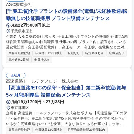
AGC株式会社
[千葉工場]化学プラントの設備保全(電気)/未経験歓迎/転
勤無しの技能職採用 プラント設備メンテナンス
22万5000円以上
月給
千葉県市原市
企業名 ＡＧＣ株式会社 求人名 [千葉工場]化学プラントの設備保全(電気)/未
経験歓迎/転勤無しの技能職採用 仕事の内容 プラント内に設置されている
受変電設備（変圧器/受配電盤）、高圧モータ、高圧盤、発電機などに対す
る保全・点検業務をお任せします。緊急呼び出しや夜間対応は基本的に
業界未経験歓迎
年間休日120日以上
転勤なし
時短勤務あり
退職金あり
は、ございません。 【詳細】(1)特別高圧/高圧/低圧電気設備の点検・保守
完全週休2日制
土日祝休み
(2)回線、小規模工事に関する対応 (3)中規模工事以上の工事に対し、工
程・品質・安全管理・検収対応の補助 (4)点検パトロール ※上記設備内部
のみの作業に限定され、建物側に影響のある作業は発生しません。 【入社
正社員
後フォロー体制】入社後は集合研修やOJTを通じて学んでいただきます。
高速道路トールテクノロジー株式会社
機器の勉強会など定期的に開催をしており、未経験者でも早期キャッチア
【高速道路/ETCの保守・保全担当】第二新卒歓迎/賞与
ップ可能です。 募集職種 [千葉工場]化学プラントの設備保全(電気)/未経験
5ヶ月/福利厚生 設備保全/メンテナンス
歓迎/転勤無しの技能職採用
19万1700円～27万33円
月給
東京都港区
企業名 高速道路トールテクノロジー株式会社 求人名 【高速道路/ETCの保
守・保全担当】第二新卒歓迎/賞与5ヶ月/福利厚生◎ 仕事の内容 私たちが
いるから高速道路はいつでも快適。大きな誇りのある仕事です。永年に亘
り培った技術と経験、ノウハウ、日々進化する新たな技術を一から学び、
業界未経験歓迎
年間休日120日以上
月平均残業時間20時間以内