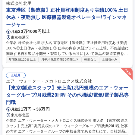
株式会社北里
東京港区【製造職】正社員登用制度あり実績100% 土日
休み・夜勤無し 医療機器製造オペレーター/ラインマネ
ージャー
23万4000円以上
月給
東京都港区
企業名 株式会社北里 求人名 東京港区【製造職】正社員登用制度あり実績
100％◎土日休み・夜勤無し◎ 仕事の内容 東証プライム上場、不妊治療に
関連する自社製品を開発・製造している当社において製品の製造業務をお
任せいたします。 未経験でも安心して就業できます。 【具体的に】 ■当
年間休日120日以上
月平均残業時間20時間以内
転勤なし
土日祝休み
社の製品をクリーンルーム内で組立、検査及び包装、梱包作業 ■製造作業
に付随する書類作成 ・繊細な商材も多く、手先の器用さや正確さが求めら
れます。 ・1人の作業もありますが、一部チームで行う作業もあるのでコ
正社員
ミュニケーションを取りながら仕事を進めていきます。 募集職種 東京港
エア・ウォーター・メカトロニクス株式会社
区【製造職】正社員登用制度あり実績100％◎土日休み・夜勤無し◎
【東京/製造スタッフ】売上高1兆円規模のエア・ウォー
ターグループ/月残業20H程 その他機械/電気/電子製品専
門職
21万円～36万円
月給
東京都北区
企業名 エア・ウォーター・メカトロニクス株式会社 求人名 【東京/製造ス
タッフ】売上高1兆円規模のエア・ウォーターグループ/月残業20H程 仕事
の内容 エア・ウォーターグループの中核企業である当社にて、自社製品の