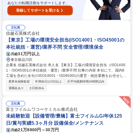
なめ/転勤なし
あなたの転職活動をサポートします。
登録してサポートを受ける
正社員
信越石英株式会社
【東京】工場の環境安全担当(ISO14001・ISO45001の
本社統括・運営)/業界不問 安全管理/環境保全
31万円以上
月給
東京都品川区
企業名 信越石英株式会社 求人名 【東京】工場の環境安全担当（ISO1400
1・ISO45001の本社統括・運営）/業界不問 仕事の内容 本社にて、国内6
工場を含めた全社のISO14001・ISO45001の運営・統括業務をお任せしま
す。現在、本業務を担当しているベテラン社員から約2年をかけて業務を
業界未経験歓迎
年間休日120日以上
月平均残業時間20時間以内
引き継ぐ予定です。焦らずスキルを継承していただけます。 【具体的な業
退職金あり
土日祝休み
務内容】 ●ISO運営・統括 ・年間計画の策定、月1回の定例会議での進捗
管理/法令改正の確認・各工場への情報展開およびフォロー ●工場への内部
監査（年1回・国内6工場） ・監査事務局・監査リーダーとして各工場の
正社員
担当者とともに監査を実施/監査計画の策定、結果取りまとめなど 募集職
富士フイルムワコーケミカル株式会社
種 【東京】工場の環境安全担当（ISO14001・ISO45001の本社統括・運
未経験歓迎【設備管理/豊橋】富士フイルムG/年休125
営）/業界不問
日/賞与実績5.3ヶ月分 設備保全/メンテナンス
21万8800円～30万円
月給