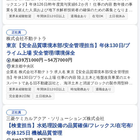
ックエンド】年休126日/昨年度賞与実績6.2か月！ 仕事の内容 数年後の事
業を見据えた人員および地下水解析技術者の確保のための募集となりま
す。岩盤および地盤地下水調査業務等を行っていただきます。詳細は下記
業界未経験歓迎
年間休日120日以上
退職金あり
在宅OK
土日祝休み
のとおりです。 ・岩盤および地盤地下水調査業務（主に現場透水試験・数
値解析） ・高レベル放射性廃棄物の地層処分及び天然資源開発分野におけ
る地表及び坑道内からの岩盤を対象とした地下水調査業務（主に現場透水
正社員
試験・数値解析）・調査計画書立案・提案から協力会社の手配・現場管
株式会社不動テトラ
理・データ解析・各種報告書の作成業務 ・地質調査業務や地層処分に係る
東京【安全品質環境本部/安全管理担当】年休130日/プ
研究機関への出向あり・調査（水圧・採水・温度）機器の設計・開発働く
ライム上場 安全管理/環境保全
環境 募集職種 【東京/原子力バックエンド】年休126日/昨年度賞与実績6.2
39万1000円～54万7000円
月給
か月！
東京都中央区
企業名 株式会社不動テトラ 求人名 東京【安全品質環境本部/安全管理担
当】年休130日/プライム上場 仕事の内容 陸上土木と地盤改良事業のエキ
スパートである旧不動建設社と、海洋土木と消波ブロックの製作用型枠賃
貸を行う旧テトラ社がひとつとなった当社。支店所属の電気主任技術者・
業界未経験歓迎
年間休日120日以上
時短勤務あり
退職金あり
安全衛生担当者として、建設現場の支 援・指導や電気知識を活かした業務
完全週休2日制
土日祝休み
をお任せします。 【詳細】■建設現場において安全衛生パトロールの実施
■パトロール結果により現場への支援・指導、パトロール点検表の作成・
報告 ■ISO45001労働安全衛生マネジメントシステムの運用支援・指導 ■
正社員
安全衛生教育や事故災害発生時の対応 ■各本支店での安全衛生関係行事
三菱ケミカルアクア・ソリューションズ株式会社
（安全祈願、安全大会、安全衛生委員会、安全衛生協力会等々）の準備・
【検査担当】水処理設備の品質確保/フレックス/在宅有/
運営 募集職種 東京【安全品質環境本部/安全管理担当】年休130日/プライ
年休125日 機械品質管理
ム上場