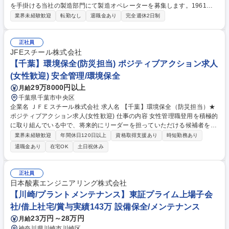
を手掛ける当社の製造部門にて製造オペレーターを募集します。1961年
創業、技術力と対応力を武器に成長してきました。未経験でも安心して当
業界未経験歓迎
転勤なし
退職金あり
完全週休2日制
社の技術や知識を習得できる環境です。 《仕事の詳細》プラスチックの押
出成形及び二次加工、梱包出荷作業等 《一日の流れ》機械の清掃・生産準
備→注文内容を確認し、製品の規格に合うように調整・設定→押出機の稼
正社員
働状況確認→片付け 《製品》チューブ等の合成樹脂製品（提供先は100社
JFEスチール株式会社
以上） 《活躍シーン》自動車部品やインターネット等の回線で用いられる
【千葉】環境保全(防災担当) ポジティブアクション求人
光ファイバー、医療業界のカテーテル等様々な場面で活躍しております。
(女性歓迎) 安全管理/環境保全
募集職種 ☆未経験歓迎☆【製造オペレーター/立川】夜勤なし/完全週休2
29万8000円以上
月給
日制
千葉県千葉市中央区
企業名 ＪＦＥスチール株式会社 求人名 【千葉】環境保全（防災担当）★
ポジティブアクション求人(女性歓迎) 仕事の内容 女性管理職登用を積極的
に取り組んでいる中で、将来的にリーダーを担っていただける候補者を募
集します。主に製鉄所における防災関連の官公庁対応、災害予防、防災訓
業界未経験歓迎
年間休日120日以上
資格取得支援あり
時短勤務あり
練、設備改善立案～実行等を担当いただきます。 【業務例】防災に関する
退職金あり
在宅OK
土日祝休み
法令（消防法、石災法、高圧ガス保安法など）対応、社内および協定会社
への是正指導、などが主業務です。製造プロセスにおける防災に貢献する
設備化検討への参画など、幅広くご活躍いただきます。※官公庁や製造
正社員
業、特に石油コンビナート地区にておいて、消防に関する業務経験がある
日本酸素エンジニアリング株式会社
方、消防設備の知識がある方、防災管理者、消防設備士、高圧ガス製造保
【川崎/プラントメンテナンス】東証プライム上場子会
安責任者などの資格者は大歓迎です。 募集職種 【千葉】環境保全（防災
社/借上社宅/賞与実績143万 設備保全/メンテナンス
担当）★ポジティブアクション求人(女性歓迎)
23万円～28万円
月給
神奈川県川崎市川崎区