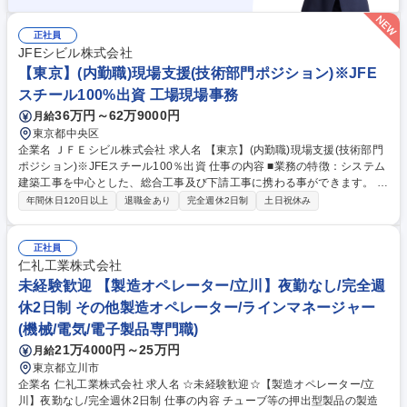
正社員
JFEシビル株式会社
【東京】(内勤職)現場支援(技術部門ポジション)※JFE
スチール100%出資 工場現場事務
36万円～62万9000円
月給
東京都中央区
企業名 ＪＦＥシビル株式会社 求人名 【東京】(内勤職)現場支援(技術部門
ポジション)※JFEスチール100％出資 仕事の内容 ■業務の特徴：システム
建築工事を中心とした、総合工事及び下請工事に携わる事ができます。 下
記の業務をお任せします。 システム建築事業部において行う各現場の支援
年間休日120日以上
退職金あり
完全週休2日制
土日祝休み
やフロントローディング ・各種工程表作成 ・各工種施工計画書の作成 ・
各種施工図、製作図のチェック ・簡易予算書の作成（初期発注計画書等）
・諸官庁提出書類の作成 ・施工検討会資料の作成 ・工事写真の取り纏め
正社員
・各種施工計画図の作成 募集職種 【東京】(内勤職)現場支援(技術部門ポ
仁礼工業株式会社
ジション)※JFEスチール100％出資
未経験歓迎 【製造オペレーター/立川】夜勤なし/完全週
休2日制 その他製造オペレーター/ラインマネージャー
(機械/電気/電子製品専門職)
21万4000円～25万円
月給
東京都立川市
企業名 仁礼工業株式会社 求人名 ☆未経験歓迎☆【製造オペレーター/立
川】夜勤なし/完全週休2日制 仕事の内容 チューブ等の押出型製品の製造