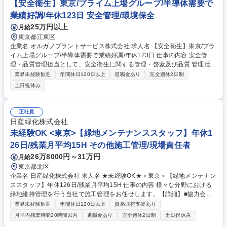
【安全衛生】東京/プライム上場グループ/半導体需要で
テム】ISO14001の認証維持等/在宅◎/フレックス
業績好調/年休123日 安全管理/環境保全
25万円以上
月給
東京都江東区
企業名 オルガノプラントサービス株式会社 求人名 【安全衛生】東京/プラ
イム上場グループ/半導体需要で業績好調/年休123日 仕事の内容 安全管
理・品質管理担当として、安全衛生に関する管理・啓蒙及び品質 管理活動
を担当します。各地の水処理施設の建設工事現場及び維持管理現場での安
業界未経験歓迎
年間休日120日以上
退職金あり
完全週休2日制
全パトロールや安全衛生教育も行うため、出張も発生します。 ・会社の安
土日祝休み
全衛生活動計画の立案および実施、運営 ・研修全般の実施 ・品質管理活
動（QC活動） ・その他品質に関わる業務 ◆日本全国の顧客に迅速な対応
を行う為、全国に23ヶ所の出張所を設置し ており、オルガノグループ各
正社員
社と協力して業務を進めています。 募集職種 【安全衛生】東京/プライム
日産緑化株式会社
上場グループ/半導体需要で業績好調/年休123日
未経験OK <東京>【緑地メンテナンススタッフ】年休1
26日/残業月平均15H その他施工管理/現場責任者
26万8000円～31万円
月給
東京都北区
企業名 日産緑化株式会社 求人名 ★未経験OK★＜東京＞【緑地メンテナン
ススタッフ】年休126日/残業月平均15H 仕事の内容 様々な分野における
緑地維持管理を行う当社で施工管理をお任せします。【詳細】■協力会社
への職人手配■安全・品質・工程・予算管理■取引先との業務調整や交渉な
業界未経験歓迎
年間休日120日以上
資格取得支援あり
ど 【1日の流れ（例）】 8:30出社（現場直行・朝礼）⇒9:00作業開始（関
月平均残業時間20時間以内
退職金あり
完全週休2日制
土日祝休み
連会社が施工を実施しますので、管理業務をお任せします。）⇒16:30帰