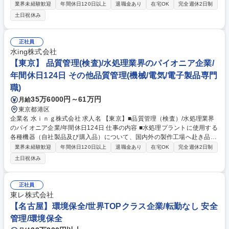
組み立て・調整・検査などをお任せします。専門知識は入社後にキャッチ
業界未経験歓迎
年間休日120日以上
退職金あり
在宅OK
完全週休2日制
アップいただける環境です。 【業務詳細】■空圧機器や精密装置の組み立
土日祝休み
ておよび配管・配線作業全般■専用の試験機器を用いた圧力計や圧力セン
サの調整・検査業務■製品の品質安定化に向けた作業手順書の作成および
更新業務■製造ラインの効率化や不具合防止に向けた現場の業務改善活動■
正社員
設計・技術部門と連携した製品仕様や調整フローの確認・共有■安全で効
水ing株式会社
率的な作業環境づくりに向けた５Ｓ活動や各種推進等 募集職種 【東京/製
【東京】 品質管理(検査)/水処理業界のパイオニア企業/
造スタッフ】売上高1兆円規模のエア・ウォーターグループ/月残業20H程
年間休日124日 その他品質管理(機械/電気/電子製品専門
職)
35万6000円～61万円
月給
東京都港区
企業名 水ｉｎｇ株式会社 求人名 【東京】■品質管理（検査）/水処理業界
のパイオニア企業/年間休日124日 仕事の内容 ■水処理プラントに使用する
各種機器（自社製品及び購入品）について、国内外の製作工場へ赴き品質
管理をお任せします。【検査対象機器】■鋼板製貯槽、汚泥かき寄機、除
業界未経験歓迎
年間休日120日以上
退職金あり
在宅OK
完全週休2日制
塵機、コンベヤ、脱水機、弁類、配管類 等 【具体的には】 ■水処理プラ
土日祝休み
ント機器の検査業務（国内・海外） ・メーカー及び協力工場※における製
品検査業務（※当社の自社工場はありません。）・メーカー及び協力工場
におけるエンドユーザー向け検査対応・その他製品検査にかかるお客様へ
正社員
の対応 ■製品不具合についての不適合対応業務（国内・海外） ・原因調
東レ株式会社
査、是正処置、再発防止の立案、報告書の作成業務 募集職種 【東京】■品
【名古屋】環境保全/世界TOPクラス企業/転勤なし 安全
質管理（検査）/水処理業界のパイオニア企業/年間休日124日
管理/環境保全