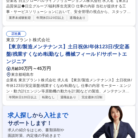
企業名 日立グローバルライフソリューションズ株式会社 求人名 【東京】
品質保証◆日立グループ/福利厚生充実◎ 仕事の内容 当社が提供する工
事・サービスソリューションにおいて、安全管理の視点から、スタッフ一
人ひとりの安全意識の向上およびサービス・施工品質の向上を主導してい
業界未経験歓迎
年間休日120日以上
退職金あり
ただきます。 【職務内容】■CPCおよび特殊空調(クリーンルーム、無菌
設備、冷凍・冷蔵設備)に関する工事、ならびにそれらを構成する空調機
器類のサービス業務における安全管理および品質管理を担当。 ■上記にか
正社員
かわる教育指導及び問題発生時の関連部署連携による調整、解決 ※但し、
東京プラント株式会社
将来的に上記については事業状況等踏まえ、業務変更の可能性がありま
【東京/製造メンテナンス】土日祝休/年休123日/安定基
す。 募集職種 【東京】品質保証◆日立グループ/福利厚生充実◎
盤/残業すくなめ/転勤なし 機械フィールド/サポートエ
ンジニア
30万円～45万円
月給
東京都昭島市
企業名 東京プラント株式会社 求人名 【東京/製造メンテナンス】土日祝休/
年休123日/安定基盤/残業すくなめ/転勤なし 仕事の内容 モーター・エンジ
ン・動力計(エンジン等原動機の動力を計測)などの製造、メンテナンス業
務をご担当。将来的には顧客サイトでの出張作業、コミッショニング、エ
年間休日120日以上
転勤なし
退職金あり
完全週休2日制
ンジンテストの実行など幅広く活躍をして頂きます。 【具体的に】■自社
製品の製造・メンテナンス、製品性能検査■顧客サイトでの出張作業、製
品の調整■顧客サイトでエンジンベンチの立ち上げ■エンジンテストの実
求人探し
入社まで
から
行、生産管理 【研修】入社後３ヵ月間は、技術力の非常に高い専門責任者
サポートします！
のOJTがあり、徐々にスキルを発揮の上課長候補として活躍頂きます。
【働く環境】年間休日123日/土日祝休/平均残業20～30時間程/転勤無し 募
求人の紹介をはじめ、書類添削や
集職種 【東京/製造メンテナンス】土日祝休/年休123日/安定基盤/残業すく
面談対策、内定後の手続きまで