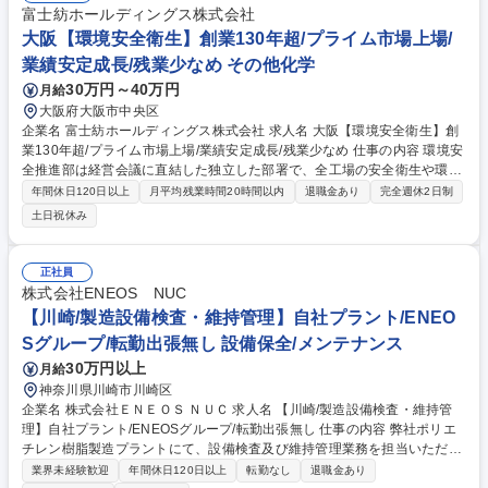
が多いですがデスクワークもあります。 ・作業は基本的に1人作業が多い
富士紡ホールディングス株式会社
です。目の前の作業に集中するタイプの社員が多いので、騒がしい雰囲気
大阪【環境安全衛生】創業130年超/プライム市場上場/
ではないですが、何事も相談しやすい環境です。 募集職種 千葉市【研磨
加工】未経験OK! スタンダード上場企業グループ/半導体業界へ挑戦
業績安定成長/残業少なめ その他化学
30万円～40万円
月給
大阪府大阪市中央区
企業名 富士紡ホールディングス株式会社 求人名 大阪【環境安全衛生】創
業130年超/プライム市場上場/業績安定成長/残業少なめ 仕事の内容 環境安
全推進部は経営会議に直結した独立した部署で、全工場の安全衛生や環
境・防災の管理指導や教育を行っています。働く社員の健康と安全を守る
年間休日120日以上
月平均残業時間20時間以内
退職金あり
完全週休2日制
大切なミッションを担っていただきます。 ■大阪支社に勤務し、各工場(国
土日祝休み
内10拠点、海外タイおよび台湾)に出張し監査を行います。■監査時に当部
による安全衛生教育(約1時間)を実施しています。■監査準備→工場監査(帳
票確認・場内巡視)→報告書(指摘・評価)の作成→改善状況の確認 を繰り返
正社員
します。■月に1～2回、1回あたり1～2泊程度の出張があります。(半期ご
株式会社ENEOS NUC
とに日程とメンバーを決定) 募集職種 大阪【環境安全衛生】創業130年超/
【川崎/製造設備検査・維持管理】自社プラント/ENEO
プライム市場上場/業績安定成長/残業少なめ
Sグループ/転勤出張無し 設備保全/メンテナンス
30万円以上
月給
神奈川県川崎市川崎区
企業名 株式会社ＥＮＥＯＳ ＮＵＣ 求人名 【川崎/製造設備検査・維持管
理】自社プラント/ENEOSグループ/転勤出張無し 仕事の内容 弊社ポリエ
チレン樹脂製造プラントにて、設備検査及び維持管理業務を担当いただき
ます。腐食や劣化、破損によって甚大な影響がでることを防止するための
業界未経験歓迎
年間休日120日以上
転勤なし
退職金あり