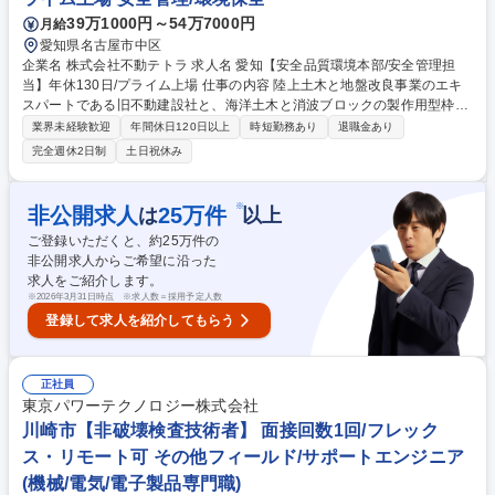
39万1000円～54万7000円
月給
愛知県名古屋市中区
企業名 株式会社不動テトラ 求人名 愛知【安全品質環境本部/安全管理担
当】年休130日/プライム上場 仕事の内容 陸上土木と地盤改良事業のエキ
スパートである旧不動建設社と、海洋土木と消波ブロックの製作用型枠賃
貸を行う旧テトラ社がひとつとなった当社。支店所属の電気主任技術者・
業界未経験歓迎
年間休日120日以上
時短勤務あり
退職金あり
安全衛生担当者として、建設現場の支 援・指導や電気知識を活かした業務
完全週休2日制
土日祝休み
をお任せします。 【詳細】■建設現場において安全衛生パトロールの実施
■パトロール結果により現場への支援・指導、パトロール点検表の作成・
報告 ■ISO45001労働安全衛生マネジメントシステムの運用支援・指導 ■
※
非公開求人
25
万件
は
以上
安全衛生教育や事故災害発生時の対応 ■各本支店での安全衛生関係行事
ご登録いただくと、約
25
万件の
（安全祈願、安全大会、安全衛生委員会、安全衛生協力会等々）の準備・
非公開求人からご希望に沿った
運営 募集職種 愛知【安全品質環境本部/安全管理担当】年休130日/プライ
求人をご紹介します。
ム上場
※
2026年3月31日時点 ※求人数＝採用予定人数
登録して求人を紹介してもらう
正社員
東京パワーテクノロジー株式会社
川崎市【非破壊検査技術者】 面接回数1回/フレック
ス・リモート可 その他フィールド/サポートエンジニア
(機械/電気/電子製品専門職)