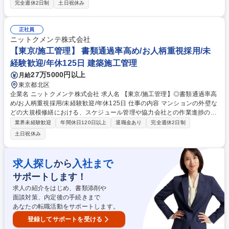
検査、維持管理業務がメインとなります。 【詳細】 ■高圧ガス製造設備
完全週休2日制
土日祝休み
(圧力容器、熱交換器及び配管)等の検査、短期・中長期保全計画の策定、
設備の維持管理、機器更新計画策定その他、発生する問題点の抽出と対策
の立案及び管理 他 【働き方】 ■残業は平均月20時間～繁忙期で40時間。
正社員
有休消化率は平均90%。ENEOSグループとして安全・環境・健康を第一
ニットクメンテ株式会社
に取り組んでいます。 募集職種 【川崎/製造設備検査・維持管理】自社プ
【東京/施工管理】 書類通過率高め/お人柄重視採用/未
ラント/ENEOSグループ/転勤出張無し
経験歓迎/年休125日 建築施工管理
27万5000円以上
月給
東京都北区
企業名 ニットクメンテ株式会社 求人名 【東京/施工管理】◎書類通過率高
め/お人柄重視採用/未経験歓迎/年休125日 仕事の内容 マンションの外壁な
どの大規模修繕における、スケジュール管理や協力会社との作業進捗の確
認、現場で事故を起こさない為の安全管理の喚起、品質やコスト管理にお
業界未経験歓迎
年間休日120日以上
退職金あり
完全週休2日制
ける施工管理業務をお任せします。 【入社後のステップ】まずは先輩社員
土日祝休み
に同行し、現場の写真撮影や簡単な書類作成などのサポート業務からお任
せします。図面の読み方や専門用語は、実際の現場を見ながら少しずつ覚
えていけば問題ありません。職人さんたちと挨拶や声かけを行ない、良好
求人探し
入社まで
から
な関係を築きながら業務の流れを掴んで下さい！東証上場メーカーグルー
サポートします！
プの安定した環境で、未経験から焦らず着実にスキルを身につけていける
職場です。 募集職種 【東京/施工管理】◎書類通過率高め/お人柄重視採用/
求人の紹介をはじめ、書類添削や
未経験歓迎/年休125日
面談対策、内定後の手続きまで
あなたの転職活動をサポートします。
登録してサポートを受ける