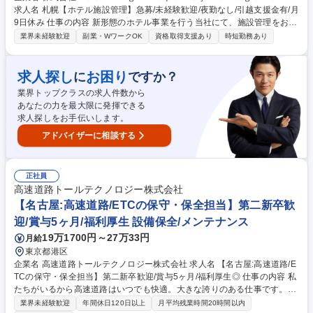
求人名 札幌【ホテル施設管理】急募/未経験歓迎/夜勤なし/引越支援金有/月
9日休み 仕事の内容 新形態のホテル事業を行う当社にて、施設管理をお任
せします。ホテル設備の保守点検や簡単な修繕対応を担っていただきま
業界未経験歓迎
副業・WワークOK
資格取得支援あり
時短勤務あり
す。事業拡大に伴い最もニーズが高く、組織の中核を担う重要な役割で
す。 【具体的には】 ■ホテル設備の定期的な保守点検業務 ■施設内で発生
した不具合の簡単な修繕対応 ■清掃管理などの施設環境を維持する業務
求人探し
お困り
に
ですか？
（力仕事が発生する場合があります） ※現場を支えるやりがいのある仕事
業界トップクラスの求人件数から
です。実績次第で施設管理系のマネージャーへと昇進可能です。 募集職種
あなたの力を最大限に発揮できる
札幌【ホテル施設管理】急募/未経験歓迎/夜勤なし/引越支援金有/月9日休
求人探しをお手伝いします。
み
アドバイザーに相談する
正社員
高速道路トールテクノロジー株式会社
【名古屋:高速道路/ETCの保守・保全担当】第二新卒歓
迎/賞与5ヶ月/福利厚生 設備保全/メンテナンス
19万1700円～27万33円
月給
東京都港区
企業名 高速道路トールテクノロジー株式会社 求人名 【名古屋:高速道路/E
TCの保守・保全担当】第二新卒歓迎/賞与5ヶ月/福利厚生◎ 仕事の内容 私
たちがいるから高速道路はいつでも快適。大きな誇りのある仕事です。永
年に亘り培った技術と経験、ノウハウ、日々進化する新たな技術を一から
業界未経験歓迎
年間休日120日以上
月平均残業時間20時間以内