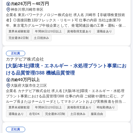
26万円～40万円
月給
神奈川県川崎市幸区
企業名 東京パワーテクノロジー株式会社 求人名 川崎市【非破壊検査技術
者】◎面接回数1回/フレックス・リモート可 仕事の内容 当社は創業70
年、東京電力グループ中核企業として、発電関連設備の工事・運転・保守
と一貫したエンジニアリングサービスを提供。そんな当社にて、非破壊検
業界未経験歓迎
年間休日120日以上
資格取得支援あり
退職金あり
査業務をお任せ致します。 【業務詳細】川崎事務所にて主に発電所内設備
完全週休2日制
土日祝休み
の非破壊検査業務を担当頂きます。年間で6か月程度の出張が発生する可
能性がございますが、基本業務は平日日中のみで、オンオフ切り替えて働
いて頂くことができ、状況に応じて在宅勤務も可能です。※現場は千葉・
正社員
茨城エリアが多いです。 また、資格支援が豊富で、受験料のみならず、資
カナデビア株式会社
格取得のための研修や教材費の負担、受験日の特別休暇の付与などがあり
[大阪/本社]環境・エネルギー・水処理プラント事業にお
ます。 募集職種 川崎市【非破壊検査技術者】◎面接回数1回/フレック
ける品質管理/388 機械品質管理
ス・リモート可
40万円以上
月給
大阪府大阪市住之江区
企業名 カナデビア株式会社 求人名 [大阪/本社]環境・エネルギー・水処理
プラント事業における品質管理/388 仕事の内容 ご経験や適性に応じ、グ
ループ長またはチームリーダとしてマネジメントおよび実務推進を担当い
ただきます。国内外を含むさまざまな各種機器メーカーの品質管理体制の
業界未経験歓迎
年間休日120日以上
資格取得支援あり
時短勤務あり
確認と指導を行います。 具体的には、プラント施設における建設工事前の
退職金あり
在宅OK
完全週休2日制
土日祝休み
服装自由
各種機器の検査要領書確認、検査実施、検査成績書の発行や工事開始後の
完成検査や法定検査及び成績書確認等。公的規格や各種法令に基づいた建
設工事を行うためにお客様が要求する性能を発揮するかどうかを判断する
正社員