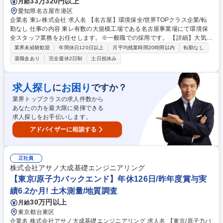
33万320円以上
月給
愛知県名古屋市港区
企業名 東レ株式会社 求人名 【名古屋】環境保全/世界TOPクラス企業/転
勤なし 仕事の内容 東レ有数の大規模工場である名古屋事業場にて環境保
全スタッフ業務をお任せします。※一般職での採用です。 【詳細】大気・
水質データ管理や官庁対応、産廃処理手配、ISO14001対応、社外折衝等
業界未経験歓迎
年間休日120日以上
月平均残業時間20時間以内
転勤なし
の対応、文書作成業務などをお任せします。 ※東レ名古屋事業場の環境保
退職金あり
完全週休2日制
土日祝休み
全関連業務をお一人で担当いただきます。 募集職種 【名古屋】環境保全/
世界TOPクラス企業/転勤なし
求人探し
お困り
に
ですか？
業界トップクラスの求人件数から
あなたの力を最大限に発揮できる
求人探しをお手伝いします。
アドバイザーに相談する
正社員
株式会社アサノ大成基礎エンジニアリング
【東京/原子力バックエンド】年休126日/昨年度賞与実
績6.2か月! 土木測量/地質調査
30万円以上
月給
東京都台東区
企業名 株式会社アサノ大成基礎エンジニアリング 求人名 【東京/原子力バ