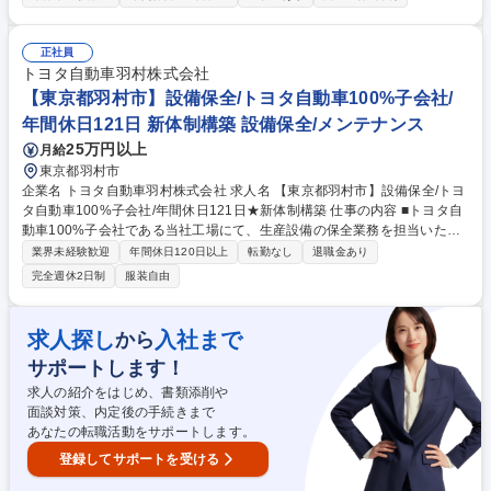
製造する電子メーカーや医薬品メーカー、食品メーカー等です。 ◆全国の
顧客に迅速な対応を行う為、全国に23ヶ所の出張所を設置しており、オル
ガノグループ各社と協力して業務を進めていきます。 【技術力】世界トッ
正社員
プレベルの技術で生み出す「超純水」でエレクトロニクスの発展を支えて
トヨタ自動車羽村株式会社
います。工場で使われた排水を再び「超純水」のレベルまで磨き上げま
【東京都羽村市】設備保全/トヨタ自動車100%子会社/
す。オルガノグループは、「水」に秘められた能力を引き出し、産業と社
年間休日121日 新体制構築 設備保全/メンテナンス
会の未来を拓いていきます。※建物の改変を伴う業務は含まない 募集職種
25万円以上
月給
【埼玉県戸田市】水処理エンジニア/プライム上場グループ/半導体需要で
好調
東京都羽村市
企業名 トヨタ自動車羽村株式会社 求人名 【東京都羽村市】設備保全/トヨ
タ自動車100%子会社/年間休日121日★新体制構築 仕事の内容 ■トヨタ自
動車100%子会社である当社工場にて、生産設備の保全業務を担当いただ
きます。仕事の内容は、以下のとおりです。 ■生産設備の定期点検、予防
業界未経験歓迎
年間休日120日以上
転勤なし
退職金あり
保全、メンテナンス対応 ■設備トラブルの原因分析および再発防止策の立
完全週休2日制
服装自由
案・実行 ■生産性向上に向けた設備改善 （安全・品質・コスト・稼働率の
向上） ※建物の改変を伴う業務は含まない 募集職種 【東京都羽村市】設
備保全/トヨタ自動車100%子会社/年間休日121日★新体制構築
求人探し
入社まで
から
サポートします！
求人の紹介をはじめ、書類添削や
面談対策、内定後の手続きまで
あなたの転職活動をサポートします。
登録してサポートを受ける