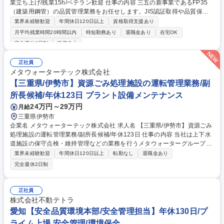
業立ち上げ/残業15h/ベテラン歓迎 仕事の内容 三五の新事業であるFP35
（建築用鋼管）の品質管理業務をお任せします。JIS認証取得や品質保証
体制の構築に携わり、新事業の立ち上げを品質面から支える重要なポジシ
業界未経験歓迎
年間休日120日以上
資格取得支援あり
ョンです。 ■品質管理：JIS Z2305（渦電流検査）の資格を活かした検
月平均残業時間20時間以内
時短勤務あり
退職金あり
在宅OK
査・品質保証業務 ■認証対応：JIS認定工場の認証取得・維持管理に関する
完全週休2日制
服装自由
業務 ■品質改善：FP35造管製品の品質維持・改善活動、品質データ管理
★将来的には社内教育や資格者育成も担い、新事業を品質面からリードし
正社員
たい方を歓迎します★ 募集職種 【愛知/みよし】品質管理(非破壊検査) 新
メタウォーターテック株式会社
規事業立ち上げ/残業15h/ベテラン歓迎
【三重県/伊勢市】資源ごみ処理施設の運転管理業務/副
所長候補/年休123日 プラント設備メンテナンス
24万円～29万円
月給
三重県伊勢市
企業名 メタウォーターテック株式会社 求人名 【三重県/伊勢市】資源ごみ
処理施設の運転管理業務/副所長候補/年休123日 仕事の内容 当社は上下水
道施設の保守点検・維持管理などの業務を行うメタウォーターグループの
企業として、水・環境インフラを支えてます。 そんな当社にて、資源ごみ
業界未経験歓迎
年間休日120日以上
転勤なし
退職金あり
処理施設の運転管理業務を担当します。 【詳細】 ■不燃・粗大・資源ごみ
完全週休2日制
処理施設における、運転管理業務の副所長候補（将来の所長要員） ■顧客
との調整・折衝 ■作業員の安全指導・作業管理 ■プラント設備の保守点検
業務 ■その他、施設の安定操業に必要な業務 募集職種 【三重県/伊勢市】
正社員
資源ごみ処理施設の運転管理業務/副所長候補/年休123日
株式会社不動テトラ
愛知【安全品質環境本部/安全管理担当】年休130日/プ
ライム上場 安全管理/環境保全