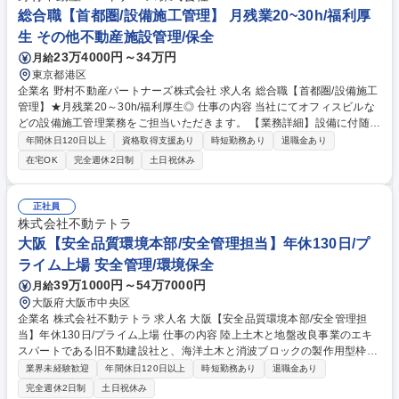
ある方、消防設備の知識がある方、防災管理者、消防設備士、高圧ガス製
総合職【首都圏/設備施工管理】 月残業20~30h/福利厚
造保安責任者などの資格者は大歓迎です。 募集職種 【千葉】環境保全
生 その他不動産施設管理/保全
（防災担当）/ポジティブアクション求人・ハイクラス向け
23万4000円～34万円
月給
東京都港区
企業名 野村不動産パートナーズ株式会社 求人名 総合職【首都圏/設備施工
管理】★月残業20～30h/福利厚生◎ 仕事の内容 当社にてオフィスビルな
どの設備施工管理業務をご担当いただきます。 【業務詳細】設備に付随す
る施工管理業務全般 ★建物の設備工事（電気・空調・給排水・衛生・防災
年間休日120日以上
資格取得支援あり
時短勤務あり
退職金あり
設備など）が、品質・安全・工程・予算を守って完成するように現場を管
在宅OK
完全週休2日制
土日祝休み
理する仕事です。 募集職種 総合職【首都圏/設備施工管理】★月残業20～
30h/福利厚生◎
正社員
株式会社不動テトラ
大阪【安全品質環境本部/安全管理担当】年休130日/プ
ライム上場 安全管理/環境保全
39万1000円～54万7000円
月給
大阪府大阪市中央区
企業名 株式会社不動テトラ 求人名 大阪【安全品質環境本部/安全管理担
当】年休130日/プライム上場 仕事の内容 陸上土木と地盤改良事業のエキ
スパートである旧不動建設社と、海洋土木と消波ブロックの製作用型枠賃
貸を行う旧テトラ社がひとつとなった当社。支店所属の電気主任技術者・
業界未経験歓迎
年間休日120日以上
時短勤務あり
退職金あり
安全衛生担当者として、建設現場の支 援・指導や電気知識を活かした業務
完全週休2日制
土日祝休み