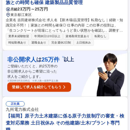
族との時間も確保 建築製品品質管理
ポーツセンターでスキルを獲得＜年休120日＞
23万円～25万円
月給
東京都江東区
企業名 吉田建材株式会社 求人名 【新木場/品質管理】転勤なし｜経験・知
識完全不問！｜家族との時間も確保◎ 仕事の内容 この仕事の役割は、
「生コンクリートが現場にとってちょうど良い状態かを確認し、調整する
こと」まずは、先輩と一緒にできる基本の品質チェックからスタートしま
業界未経験歓迎
年間休日120日以上
資格取得支援あり
転勤なし
す。専門知識や品質管理の業務経験は不問です！ 【入社後】■生コンクリ
時短勤務あり
退職金あり
完全週休2日制
土日祝休み
ートを専用容器に取り分け、状態をチェック ■粘り気（柔らかさ）や空気
の量などを測る品質試験 ■小さな検査用ブロック（テストピース）の作
成・管理 ■材料（砂・砂利）の簡単な試験のお手伝い どれも先輩が横で教
※
非公開求人
25
万件
は
以上
えながら一緒に作業するので、未経験でも問題ありません。真面目にコツ
ご登録いただくと、約
25
万件の
コツ・黙々とお仕事出来る方は活躍できる環境です。 募集職種 【新木場/
非公開求人からご希望に沿った
品質管理】転勤なし｜経験・知識完全不問！｜家族との時間も確保◎
求人をご紹介します。
※
2026年3月31日時点 ※求人数＝採用予定人数
登録して求人を紹介してもらう
正社員
九州電力株式会社
【福岡】原子力土木建築に係る原子力規制庁の審査・検
査対応業務 土日祝休み その他建築/土木/プラント専門
職