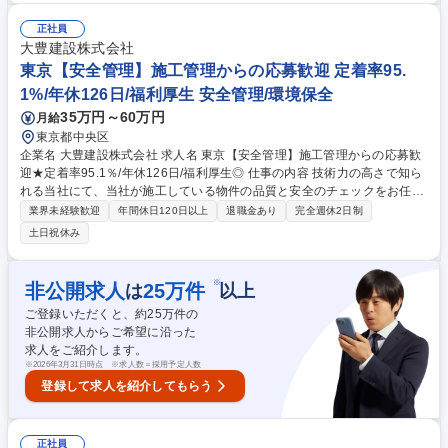
社・事務作業（見積作業や報告書作成など）⇒17:30退社 ※現場により、
作業開始・終了時刻に多少の変動がある場合があります。 【働き方】年休
正社員
126日/残業月平均13H/年間平均有給日数11日 募集職種 ★未経験OK★＜
大豊建設株式会社
東京＞【緑地メンテナンススタッフ】年休126日/残業月平均15H
東京【安全管理】施工管理からの応募歓迎 定着率95.
1%/年休126日/福利厚生 安全管理/環境保全
35万円～60万円
月給
東京都中央区
企業名 大豊建設株式会社 求人名 東京【安全管理】施工管理からの応募歓
迎★定着率95.1％/年休126日/福利厚生◎ 仕事の内容 技術力の高さで知ら
れる当社にて、当社が施工している物件の品質と安全のチェックをお任せ
します。（施工部門ではなく、専門部署となります。）安全パトロール以
業界未経験歓迎
年間休日120日以上
退職金あり
完全週休2日制
外は内勤業務がメインとなります。 ■詳細：・安全衛生マネジメントシス
土日祝休み
テムの確立、実行・支店に対する安全マネジメントシステムの指導、支
援・労務および安全衛生関係諸法令の研究および指導・災害発生原因の調
査および対策・労務管理に関する業務指導および監督・支店における環境
※
非公開求人
25
万件
は
以上
管理活動に対する指導、支援・環境法規制、環境保全対策に関する調査、
ご登録いただくと、約
25
万件の
研究および支店に対する指導、教育・廃棄物対策の基本方針の作成、管理
非公開求人からご希望に沿った
組織の整備 等 募集職種 東京【安全管理】施工管理からの応募歓迎★定着
求人をご紹介します。
率95.1％/年休126日/福利厚生◎
※
2026年3月31日時点 ※求人数＝採用予定人数
登録して求人を紹介してもらう
正社員