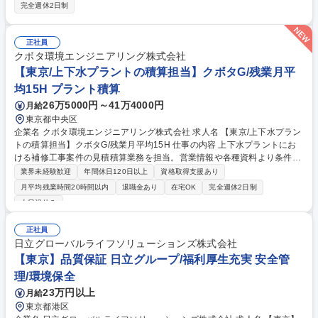
学び、活躍していただける方を募集します。 【具体的な仕事内容】料金シ
完全週休2日制
ステムやETCシステムが正常に稼働し続けられるよう、料金所の定期点検
や故障に対する問い合わせ対応を実施いただきます。 ■全員がイチからの
スタートです。新卒/中途社員/異動者の受け入れ態勢は万全、教育制度も
正社員
整っています。安心してご入社ください。 ■未来のコアメンバー育成のた
クボタ環境エンジニアリング株式会社
め、第二新卒層を積極的に採用中です。 【変更範囲:当社における各種業
【東京/上下水プラントの積算担当】クボタG/残業月平
務全般】 募集職種 【名古屋:高速道路/ETCの保守・保全担当】第二新卒歓
均15H プラント積算
迎/賞与5ヶ月/福利厚生◎
26万5000円～41万4000円
月給
東京都中央区
企業名 クボタ環境エンジニアリング株式会社 求人名 【東京/上下水プラン
トの積算担当】クボタG/残業月平均15H 仕事の内容 上下水プラントにお
ける補修工事案件の見積積算業務を担当。営業情報や各種資料より条件・
施工内容を検討し見積書を作成します。関東・甲信越エリアの管轄現場へ
業界未経験歓迎
年間休日120日以上
資格取得支援あり
の出張（日帰り～2日程度）が発生します。 【業務詳細】■営業情報・図
月平均残業時間20時間以内
退職金あり
在宅OK
完全週休2日制
面資料からの条件検討および施工内容の検討 ■補修工事費用・見積積算の
土日祝休み
作成 ■現場確認や打ち合わせに伴う出張（月2～3回程度／日帰り～2日）
【働きやすさ】繁忙期（5月中旬～10月末）と閑散期が明確で、閑散期は
正社員
残業ほぼ0時間の月もあり有給や長期休暇のコントロールがしやすい環境
日立グローバルライフソリューションズ株式会社
です。代休取得も徹底されており、ワークライフバランスを保ちながら安
【東京】品質保証 日立グループ/福利厚生充実 安全管
心して長く働けます。 募集職種 【東京/上下水プラントの積算担当】クボ
タG/残業月平均15H
理/環境保全
23万円以上
月給
東京都港区