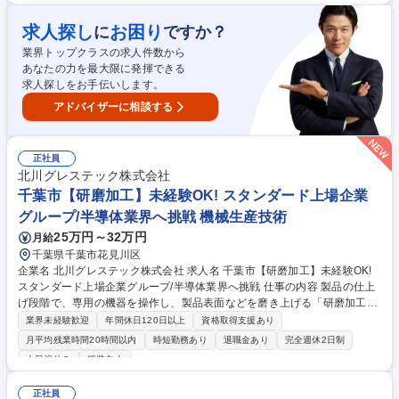
点検や試運転立会、安定稼働に向けた改善策提案など。 ※建物の改変を伴
う業務は含まない ◎使用する機器・・・各種測定器、溶接機、旋 募集職
求人探し
お困り
に
ですか？
種 未経験歓迎【千葉工場】化学プラントの設備保全(機械)※転勤無しの技
業界トップクラスの求人件数から
能職採用
あなたの力を最大限に発揮できる
求人探しをお手伝いします。
アドバイザーに相談する
正社員
北川グレステック株式会社
千葉市【研磨加工】未経験OK! スタンダード上場企業
グループ/半導体業界へ挑戦 機械生産技術
25万円～32万円
月給
千葉県千葉市花見川区
企業名 北川グレステック株式会社 求人名 千葉市【研磨加工】未経験OK!
スタンダード上場企業グループ/半導体業界へ挑戦 仕事の内容 製品の仕上
げ段階で、専用の機器を操作し、製品表面などを磨き上げる「研磨加工」
が主な業務です。最初は先輩社員と一緒に作業をし、ゆくゆくは自分で考
業界未経験歓迎
年間休日120日以上
資格取得支援あり
えて加工ができるようになっていただきたいと思います。 【仕事の流れ】
月平均残業時間20時間以内
時短勤務あり
退職金あり
完全週休2日制
専用の土台に研磨するものを固定し、研磨装置で平面を平坦に加工してい
土日祝休み
服装自由
きます。研磨の条件(研磨剤の種類や使用量・加工時の圧力・研磨盤の回
転数・加工時間)を考えながら作業を行います。 【詳細補足】・立ち仕事
正社員