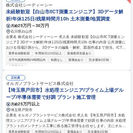
盤/家賃補助充実◎
株式会社シーディーシー
未経験歓迎【白山市/ICT測量エンジニア】3Dデータ解
析/年休125日/残業時間月10h 土木測量/地質調査
25万円～30万円
月給
石川県白山市
企業名 株式会社シーディーシー 求人名 未経験歓迎【白山市/ICT測量エン
ジニア】3Dデータ解析/年休125日/残業時間月10h 仕事の内容 公共測量に
おける現場計測から、3Dデータの編集・解析、図面作成まで担当。ICT測
量技術を基礎から学び、段階的に専門性を高めます。 ※建設作業に該当す
業界未経験歓迎
年間休日120日以上
資格取得支援あり
る業務は発生しません。 【具体的には】道路・河川・上下水道など公共測
月平均残業時間20時間以内
転勤なし
退職金あり
完全週休2日制
量案件を担当いただきます。現場での計測からスタートし、3Dレーザー
土日祝休み
スキャナやドローンで取得したデータを、3Dデータ編集ソフト（TREND-
POINT）等で加工・解析し、図面作成まで段階的に習得します。最新ICT
正社員
技術を活用し、現場とPCの両方で活躍する技術者を目指せます。 募集職
オルガノプラントサービス株式会社
種 未経験歓迎【白山市/ICT測量エンジニア】3Dデータ解析/年休125日/残
【埼玉県戸田市】水処理エンジニア/プライム上場グル
業時間月10h
ープ/半導体需要で好調 プラント施工管理
25万円以上
月給
埼玉県戸田市
企業名 オルガノプラントサービス株式会社 求人名 【埼玉県戸田市】水処
理エンジニア/プライム上場グループ/半導体需要で好調 仕事の内容 水処理
プラントのメンテナンス工事に係る施工管理をお任せします。主にオルガ
ノが納入した大規模水処理プラントを扱います。顧客は半導体・液晶等を
業界未経験歓迎
年間休日120日以上
退職金あり
完全週休2日制