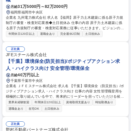
31万5000円～82万2000円
月給
福岡県福岡市中央区
企業名 九州電力株式会社 求人名 【福岡】原子力土木建築に係る原子力規
制庁の審査・検査対応業務◆土日祝休み 仕事の内容 原子力土木建築に係
る原子力規制庁の審査・検査対応業務に従事いただきます。ビジョンの実
現に向け、カーボンマイナスや新事業への進出など、私たちと共に新たな
年間休日120日以上
退職金あり
完全週休2日制
土日祝休み
フィールドへ挑戦していただける仲間を歓迎します。 ・自然現象（地震・
津波・火山等）に係る原子力規制庁の審査対応 ・耐震・耐津波設計に係る
原子力規制庁の審査対応 ・原子力発電所工事に係る原子力規制庁の検査対
正社員
応 ■変更の範囲：会社の定める業務 募集職種 【福岡】原子力土木建築に
JFEスチール株式会社
係る原子力規制庁の審査・検査対応業務◆土日祝休み
【千葉】環境保全(防災担当)/ポジティブアクション求
人・ハイクラス向け 安全管理/環境保全
40万円以上
月給
千葉県千葉市中央区
企業名 ＪＦＥスチール株式会社 求人名 【千葉】環境保全（防災担当）/ポ
ジティブアクション求人・ハイクラス向け 仕事の内容 女性管理職登用を
積極的に取り組んでいる中で、将来的にリーダーを担っていただける候補
者を募集します。主に製鉄所における防災関連の官公庁対応、災害予防、
業界未経験歓迎
年間休日120日以上
資格取得支援あり
時短勤務あり
防災訓練、設備改善立案～実行等を担当いただきます。 【業務例】防災に
退職金あり
在宅OK
土日祝休み
関する法令（消防法、石災法、高圧ガス保安法など）対応、社内および協
定会社への是正指導、などが主業務です。製造プロセスにおける防災に貢
献する設備化検討への参画など、幅広くご活躍いただきます。※官公庁や
正社員
製造業、特に石油コンビナート地区にておいて、消防に関する業務経験が
野村不動産パートナーズ株式会社