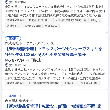
愛知県豊橋市
企業名 富士フイルムワコーケミカル株式会社 求人名 ◎未経験歓迎【設備
管理/豊橋】富士フイルムG/年休125日/賞与実績5.3ヶ月分 仕事の内容 愛知
工場の根幹を支える排水処理設備の維持管理や産業廃棄物の管理をお任せ
します。※デスクワーク3割:現場確認7割のイメージです。愛知工場は非
業界未経験歓迎
年間休日120日以上
月平均残業時間20時間以内
転勤なし
常に広く、内部を歩いて移動するアクティブな業務が中心です。 【詳細】
退職金あり
完全週休2日制
土日祝休み
■工場排水処理設備の運転・点検管理(計器メーター数値の記録、活性汚泥
の状態確認などの日常点検、水質管理、異常時対応) ■汚水書類をするバク
テリアの管理 ■産業廃棄物の管理・搬出(事業所内で排出される廃棄物の一
正社員
時保管、処理業者への引き渡し時の立ち合い、フォークリフトでの搬出操
株式会社トヨタエンタプライズ
作) ■環境・廃棄物に関するデータ集計、行政への提出書類作成補助 ■産廃
【豊田/施設管理】トヨタスポーツセンターでスキルを
業者との契約内容確認、管理運用 募集職種 ◎未経験歓迎【設備管理/豊
獲得<年休120日> その他不動産施設管理/保全
橋】富士フイルムG/年休125日/賞与実績5.3ヶ月分
22万4500円以上
月給
愛知県豊田市
企業名 株式会社トヨタエンタプライズ 求人名 【豊田/施設管理】トヨタス
ポーツセンターでスキルを獲得＜年休120日＞ 仕事の内容 トヨタ自動車が
出資し設立の当社にてトヨタスポーツセンターの施設・設備管理業務をお
任せ。同施設は名古屋グランパスの練習場としての機能やトヨタの従業員
業界未経験歓迎
月平均残業時間20時間以内
退職金あり
完全週休2日制
やご家族が利用するスポーツ・保養施設です。 ■設備管理… 電気・空調・
給排水設備の日常点検・維持管理 ■エネルギー管理… 電気・ガス・水道な
どの使用量データの管理・記録 ■トラブル対応… 設備不具合時の緊急1次
正社員
対応および報告書作成 ■定期点検… 各種法令に基づく点検業務の管理・遂
吉田建材株式会社
行 未経験からでも先輩社員が丁寧にサポートするため安心して業務遂行が
【新木場/品質管理】転勤なし|経験・知識完全不問!|家
可能です！まずはご応募ください！ 募集職種 【豊田/施設管理】トヨタス