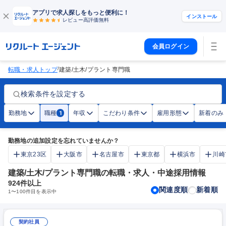
アプリで求人探しをもっと便利に！
インストール
レビュー高評価
無料
会員ログイン
/
転職・求人トップ
建築/土木/プラント専門職
検索条件を設定する
勤務地
職種
年収
こだわり条件
雇用形態
新着のみ
1
勤務地の追加設定を忘れていませんか？
東京23区
大阪市
名古屋市
東京都
横浜市
川崎
建築/土木/プラント専門職の転職・求人・中途採用情報
924
件以上
関連度順
新着順
1
〜
100
件目を表示中
契約社員