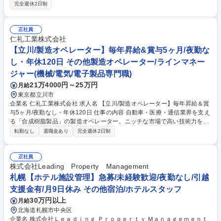
活躍していただける方を募集します。 【具体的な仕事内容】料金システム
完全週休2日制
やETCシステムが正常に稼働し続けられるよう、料金所の定期点検や故障
に対する問い合わせ対応を実施いただきます。 ■全員がイチからのスター
トです。新卒/中途社員/異動者の受け入れ態勢は万全、教育制度も整って
正社員
います。安心してご入社ください。 ■未来のコアメンバー育成のため、第
仁礼工業株式会社
二新卒層を積極的に採用中です。 【変更範囲:当社における各種業務全
【立川/製造オペレーター】毎年昇給&賞与5ヶ月/夜勤な
般】 募集職種 【高速道路/ETCの保守・保全担当】第二新卒歓迎/賞与5ヶ
し・年休120日 その他製造オペレーター/ラインマネー
月/福利厚生◎
ジャー(機械/電気/電子製品専門職)
21万4000円～25万円
月給
東京都立川市
企業名 仁礼工業株式会社 求人名 【立川/製造オペレーター】毎年昇給＆賞
与5ヶ月/夜勤なし・年休120日 仕事の内容 自動車・医療・通信業界を支え
る「合成樹脂製品」の製造オペレーター。ニッチな市場で高い技術力を誇
り、テルモやデンソー等大手100社以上と取引。未経験から一生モノの技
転勤なし
退職金あり
完全週休2日制
術を身につけ着実に昇給できる環境です。 【具体的には】◆プラスチック
の押出成形・二次加工◆梱包・出荷作業。 【1日の流れ】機械の清掃・準
備→注文内容の確認・設定調整→稼働状況の確認→片付け。 夜勤はなく、
正社員
チームで連携して進めます。扱う製品はカテーテルや光ファイバーの部品
株式会社Leading Property Management
など多種多様。素材や規格が多いため、2～3年かけてじっくり育成しま
札幌【ホテル施設管理】急募/未経験歓迎/夜勤なし/引越
す。独り立ち後は、将来的にマネジメント業務への挑戦も可能です。※変
支援金有/月9日休み その他宿泊/ホテルスタッフ
更の範囲：会社の定める業務 募集職種 【立川/製造オペレーター】毎年昇
30万円以上
月給
給＆賞与5ヶ月/夜勤なし・年休120日
北海道札幌市中央区
企業名 株式会社Ｌｅａｄｉｎｇ Ｐｒｏｐｅｒｔｙ Ｍａｎａｇｅｍｅｎｔ