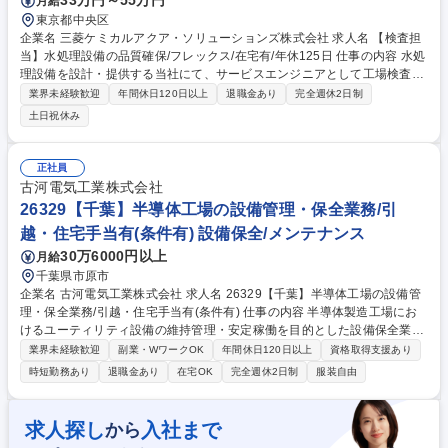
33万円～55万円
月給
東京都中央区
企業名 三菱ケミカルアクア・ソリューションズ株式会社 求人名 【検査担
当】水処理設備の品質確保/フレックス/在宅有/年休125日 仕事の内容 水処
理設備を設計・提供する当社にて、サービスエンジニアとして工場検査業
務をご担当。出荷品質を確保し現地施工や運転の円滑化に直結する重要ポ
業界未経験歓迎
年間休日120日以上
退職金あり
完全週休2日制
ジションです。製作工場での検査や関係者との調整等を行います。 ■水処
土日祝休み
理設備（ろ過塔、純水装置、排水処理装置等）の製作工場における検査業
務全般（配管検査、外観検査等） ■社内外関係者や協力会社との調整業務
■検査記録・成績書の作成、提出 【仕事の魅力】設計から運転まで一貫対
正社員
応する当社にて、品質確保と施工の円滑化に直結する重要職種です。将来
古河電気工業株式会社
の管理職候補としてキャリアを築けます。 募集職種 【検査担当】水処理
26329【千葉】半導体工場の設備管理・保全業務/引
設備の品質確保/フレックス/在宅有/年休125日
越・住宅手当有(条件有) 設備保全/メンテナンス
30万6000円以上
月給
千葉県市原市
企業名 古河電気工業株式会社 求人名 26329【千葉】半導体工場の設備管
理・保全業務/引越・住宅手当有(条件有) 仕事の内容 半導体製造工場にお
けるユーティリティ設備の維持管理・安定稼働を目的とした設備保全業
務。日常的な点検・保全に加え、トラブル原因の解析や再発防止、設備改
業界未経験歓迎
副業・WワークOK
年間休日120日以上
資格取得支援あり
善、各種法令管理、官公庁対応等を担います。 【詳細】高圧ガス設備の運
時短勤務あり
退職金あり
在宅OK
完全週休2日制
服装自由
用管理・定期点検/新設・改造工事の設計確認や立ち合い/各種法令管理や
官公庁への届出・報告/安全警報システムの維持管理・更新対応/設備のIoT
化・自動監視システム導入による予兆保全の推進等。 【やりがい】工場の
求人探し
入社まで
から
生産を支えるインフラとして貢献度が高い仕事です。単なる点検に留まら