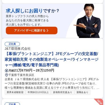
をお任せします。 【詳細】■建設現場において安全衛生パトロールの実施
■パトロール結果により現場への支援・指導、パトロール点検表の作成・
報告 ■ISO45001労働安全衛生マネジメントシステムの運用支援・指導 ■
求人探し
お困り
に
ですか？
安全衛生教育や事故災害発生時の対応 ■各本支店での安全衛生関係行事
業界トップクラスの求人件数から
（安全祈願、安全大会、安全衛生委員会、安全衛生協力会等々）の準備・
あなたの力を最大限に発揮できる
運営 募集職種 大阪【安全品質環境本部/安全管理担当】年休130日/プライ
求人探しをお手伝いします。
ム上場
アドバイザーに相談する
正社員
J&T環境株式会社
【幕張/プラントエンジニア】JFEグループの安定基盤/
家賃補助充実 その他製造オペレーター/ラインマネージ
ャー(機械/電気/電子製品専門職)
21万8750円～28万1250円
月給
千葉県千葉市美浜区
企業名 Ｊ＆Ｔ環境株式会社 求人名 【幕張/プラントエンジニア】JFEグル
ープの安定基盤/家賃補助充実◎ 仕事の内容 JFEのグループ会社であり、
様々な廃棄物を価値ある資源に変えるリサイクル事業を行う当社にて、下
記業務をお任せします。 【具体的には】 ■廃棄物空気輸送プラントおよび
業界未経験歓迎
年間休日120日以上
資格取得支援あり
退職金あり
共同溝内の電気・機械設備の日常点検・維持管理 ■操業に関する作業計画
作成、日報作成の事務作業 ■その他、プラント維持管理に付随する業務
（清掃等） 募集職種 【幕張/プラントエンジニア】JFEグループの安定基
正社員