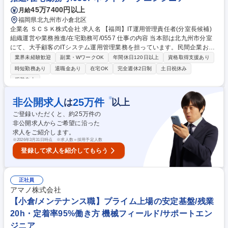
45万7400円以上
月給
福岡県北九州市小倉北区
企業名 ＳＣＳＫ株式会社 求人名 【福岡】IT運用管理責任者(分室長候補)
組織運営や業務推進/在宅勤務可/0557 仕事の内容 当本部は北九州市分室
にて、大手顧客のITシステム運用管理業務を担っています。民間企業およ
び学術機関を対象に、サーバ・ストレージ分野を中心としたITインフラ基
業界未経験歓迎
副業・WワークOK
年間休日120日以上
資格取得支援あり
盤の提案から構築、保守運用までを担います。 顧客ITシステムの日常運用
時短勤務あり
退職金あり
在宅OK
完全週休2日制
土日祝休み
管理、業務プロセスの最適化、メンバー育成・指導、サービス品質向上施
服装自由
策の立案・推進などのマネジメント業務全般、ならびに顧客窓口としての
折衝・報告・改善提案といった対外業務をご担当いただきます。 現場メン
※
非公開求人
25
万件
は
以上
バーの業務調整や中長期的な部門計画達成に向けた推進役もお任せしま
す。※備考欄記載の事例をご参照ください 募集職種 【福岡】IT運用管理
ご登録いただくと、約
25
万件の
責任者(分室長候補)組織運営や業務推進/在宅勤務可/0557
非公開求人からご希望に沿った
求人をご紹介します。
※
2026年3月31日時点 ※求人数＝採用予定人数
登録して求人を紹介してもらう
正社員
アマノ株式会社
【小倉/メンテナンス職】プライム上場の安定基盤/残業
20h・定着率95%働き方 機械フィールド/サポートエン
ジニア