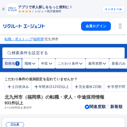
アプリで求人探しをもっと便利に！
インストール
レビュー高評価
無料
会員ログイン
/
/
転職・求人トップ
福岡県
北九州市
検索条件を設定する
勤務地
職種
年収
こだわり条件
雇用形態
新着のみ
1
こだわり条件の追加設定を忘れていませんか？
土日祝休み
年間休日120日以上
完全週休2日制
学歴不問
北九州市（福岡県）の転職・求人・中途採用情報
931
件以上
関連度順
新着順
1
〜
100
件目を表示中
正社員