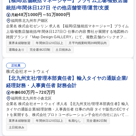
【福岡/店舗統括マネージャー】プライム上場/複数店舗
統括/年間休日127日 その他店舗管理/運営/支援
48万1000円～51万8000円
月給
福岡県北九州市戸畑区
企業名 株式会社ゼンリン 求人名 【福岡/店舗統括マネージャー】プライム
上場/複数店舗統括/年間休日127日◎ 仕事の内容 弊社が展開する地図柄の
雑貨ブランド『Map Design GALLERY』にて、複数店舗のバックオフィ
ス業務を担う部署の組織マネージメントをお任せします。 売上の最大化に
業界未経験歓迎
年間休日120日以上
月平均残業時間20時間以内
向けた店舗運営戦略の立案・推進や、バックオフィス業務の効率化を通し
退職金あり
完全週休2日制
土日祝休み
て、店舗と本部の連携強化および業績向上の実現を目指すポジションで
す。 【具体的には】■組織のマネージメント ■店舗バックオフィス業務 ■
店舗運営戦略の立案・推進 募集職種 【福岡/店舗統括マネージャー】プラ
正社員
イム上場/複数店舗統括/年間休日127日◎
株式会社オートウェイ
【北九州支社/管理本部責任者】輸入タイヤの通販企業/
経理財務・人事責任者 財務会計
600万円～720万円
年俸
福岡県北九州市小倉北区
企業名 株式会社オートウェイ 求人名 【北九州支社/管理本部責任者】輸入
タイヤの通販企業/経理財務・人事責任者 仕事の内容 タイヤ販売のECサイ
トを展開する、株式会社プロトコーポレーション子会社の当社において、
管理本部の責任者として、全体の業務をお任せします。 【業務詳細】■予
業界未経験歓迎
年間休日120日以上
転勤なし
完全週休2日制
算、決算、損益対策業務 ■資金繰り、銀行対応等、財務管理業務 ■社内規
土日祝休み
定等、新設改訂業務 ■採用、人事評価等に関する業務 ■社員教育に関する