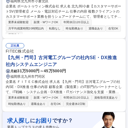
福岡県北九州市小倉北区
企業名 ポールトゥウィン株式会社 求人名 北九州/小倉【カスタマーサポー
トSV(管理者)】メール・電話対応チーム 仕事の内容 複数クライアントの
カスタマーサポート業務を担うシェアードチームにて、管理者としてチー
ム運営をお任せします。クライアントサービスの問い合わせ対応を理解し
業界未経験歓迎
副業・WワークOK
年間休日120日以上
た上で、オペレーターのマネジメントや品質管理、 エスカレーション対応
月平均残業時間20時間以内
転勤なし
時短勤務あり
退職金あり
在宅OK
を通じて、チームの安定稼働を推進いただくポジションです。将来的には
服装自由
複数（3～4社）のクライアントを横断的に担当し、運用改善にも関わって
いただきます。 ■初期対応（オペレーター業務あり）：入社後まずは、下
正社員
記のカスタマーサポート業務を習得していただきます。 ■管理業務：チー
FITEC株式会社
ムの安定稼働および品質向上を目的に、オペレーション全体のマネジメン
【九州・門司】古河電工グループの社内SE・DX推進
トをご担当いただきます。 募集職種 北九州/小倉【カスタマーサポートSV
(管理者)】メール・電話対応チーム
社内システムエンジニア
31万5000円～45万5000円
月給
福岡県北九州市門司区
企業名 ＦＩＴＥＣ株式会社 求人名 【九州・門司】古河電工グループの社
内SE・DX推進 仕事の内容 顧客企業（製造業）のIT部門のパートナーとし
て、IT戦略・システム企画・DX推進・ITガバナンス強化を支援 ・業務シ
ステム（主として生産管理系）の企画・導入・運用保守 ・DX推進に向け
業界未経験歓迎
副業・WワークOK
年間休日120日以上
資格取得支援あり
たデジタル活用、データ活用、AI活用の企画・推進 ・顧客課題（業務課
時短勤務あり
退職金あり
在宅OK
完全週休2日制
題、経営課題）の分析・改善提案 ・ITガバナンスおよび情報セキュリティ
支援 ・ヘルプデスクおよびユーザーサポート 募集職種 【九州・門司】古
河電工グループの社内SE・DX推進
求人探し
お困り
に
ですか？
業界トップクラスの求人件数から