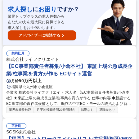
業務 ■法務全般(労働法/会社法)に関する業務、契約書リーガルチェック ■
コンプライアンスやガバナンスの順守、管理 ■社内諸規定の制定、改廃の
求人探し
お困り
に
ですか？
立案及び統括管理 等 ※各役所等訪問の際、社用車を運転する場合があり
業界トップクラスの求人件数から
ます。※変更の範囲：会社の定める業務 募集職種 【北九州支社/管理本部
あなたの力を最大限に発揮できる
責任者】輸入タイヤの通販企業/経理財務・人事責任者
求人探しをお手伝いします。
アドバイザーに相談する
契約社員
株式会社ライフクリエイト
【EC事業部責任者募集/小倉本社】 東証上場の急成長企
業/柱事業を貴方が作る ECサイト運営
50万円以上
月給
福岡県北九州市小倉北区
企業名 株式会社ライフクリエイト 求人名 【EC事業部責任者募集/小倉本
社】★東証上場の急成長企業/柱事業を貴方が作る 仕事の内容 ◆新設する
EC事業部の責任者候補として、既存の中古EC・モールの統括および新規
自社ブランドECサイトの構築・運営をお任せします。プレイングマネー
業界未経験歓迎
月平均残業時間20時間以内
転勤なし
退職金あり
ジャーとして売上や粗利等の事業KPI管理を担うポジションです。 ≪詳細
≫ ■自社EC・モール（ヤフオク、楽天等）及び新規自社ブランドECの事
業戦略立案・KPI管理 ■自社ブランドECサイト構築の要件定義、制作会社
正社員
のディレクション ■商品登録、状態ランク等の運用設計 ■SEO、Web広
SCSK株式会社
告、SNS等の企画実行 ■店舗在庫・買取・物流等の業務フロー整備 ■メン
【福岡】ネットワークスペシャリスト/在宅勤務可/0603