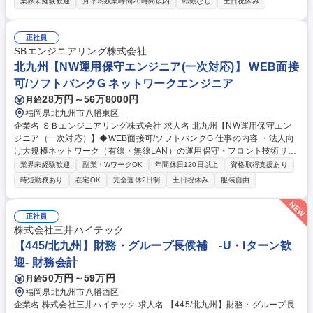
主様に対する販売部門から成ります。 今回募集の仕事内容としては、ＥＣ
業界未経験歓迎
月平均残業時間20時間以内
転勤なし
土日祝休み
通販業務全般となります。 ＷＥＢページ制作・商品撮影・商品開発・受発
注・出荷・問い合わせ対応等業務 社内システムやモールシステムを使った
事務作業、 及びお客様への電話・メール対応もあります。 ＥＣマーケテ
正社員
ィングをやってみたい、という方も歓迎いたします。 募集職種 【北九州
SBエンジニアリング株式会社
市/WEBデザイナー】タマホームG/家具インテリア/動画編集・ECサイト
北九州【NW運用保守エンジニア(一次対応)】 WEB面接
可/ソフトバンクG ネットワークエンジニア
28万円～56万8000円
月給
福岡県北九州市八幡東区
企業名 ＳＢエンジニアリング株式会社 求人名 北九州【NW運用保守エン
ジニア（一次対応）】◆WEB面接可/ソフトバンクG 仕事の内容 ・法人向
け大規模ネットワーク（有線・無線LAN）の運用保守・フロント技術サポ
ート。顧客からの問い合わせ対応や障害発生時の一次切り分け、ログ取
業界未経験歓迎
副業・WワークOK
年間休日120日以上
資格取得支援あり
得、影響範囲調査、高度技術部門へのエスカレーションを担当。 【具体的
時短勤務あり
在宅OK
完全週休2日制
土日祝休み
服装自由
には】■障害受付、初動対応、Cisco・Aruba等を用いたNW機器の一次調
査■ベンダーや協力会社との調整対応、高度技術対応部門への情報整理・
連携■対応品質向上に向けた業務改善、ナレッジの蓄積 【仕事の魅力】問
正社員
い合わせ受付だけでなく、障害対応の起点としてログ取得や切り分けを行
株式会社三井ハイテック
うため、NWの基礎から実践スキルまで幅広く習得可能。将来は設計構築
【445/北九州】財務・グループ長候補 -U・Iターン歓
への道も開けます。 募集職種 北九州【NW運用保守エンジニア（一次対
迎- 財務会計
応）】◆WEB面接可/ソフトバンクG
50万円～59万円
月給
福岡県北九州市八幡西区
企業名 株式会社三井ハイテック 求人名 【445/北九州】財務・グループ長