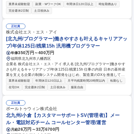
いただいてOK。当社をしっかり知っていただいたうえで選考に進めるポ
業界未経験歓迎
副業・WワークOK
年間休日120日以上
時短勤務あり
ジションです。 応募いただいた候補者様には、オンデマンド会社説明会の
完全週休2日制
土日祝休み
URLをメールにてお送りします。録画配信なのでご都合に合わせて視聴可
能です。■個人営業(CA):キャリアビジョンのヒアリング、応募書類の添
削、希望条件確認や面接対策など、転職活動のあらゆる不安を解消。 ■法
正社員
人営業(RA):経営者、人事に対して採用戦略を提案。人材要件ヒアリン
株式会社エス・エス・アイ
グ、ベストマッチな人 材紹介、面接調整等採用成功に向けたコンサルティ
[北九州/プログラマー]働きやすさも叶えるキャリアアッ
ング全般 募集職種 ≪オンデマンドWEB会社説明≫【小倉/人材紹介】応募
プ/年休125日/残業15h 汎用機プログラマー
意思不問！未経験歓迎★
350万円～400万円
年俸
福岡県北九州市八幡西区
企業名 株式会社エス・エス・アイ 求人名 [北九州/プログラマー]働きやす
さも叶えるキャリアアップ/年休125日/残業15h 仕事の内容 日本の基幹産
業を支える企業の制御システム開発をはじめ、製造業のDXを推進してき
た当社にて、鉄鋼業向け制御システム・業務システムの開発における、プ
業界未経験歓迎
年間休日120日以上
月平均残業時間20時間以内
転勤なし
ログラミング、テスト、ドキュメント作成をお任せします。 入社後は、ご
在宅OK
完全週休2日制
土日祝休み
服装自由
経験やスキルに応じたフェーズからプロジェクトにアサイン。まずは先輩
のサポートを受けながら、既存システムの改修や単体テストなどの業務で
経験を積み、徐々に開発工程全体を担えるシステムエンジニアへと成長し
正社員
て頂くことを期待します。 将来的に、要件定義、設計、そして開発工程全
ポールトゥウィン株式会社
体を担うテックリーダーやプロジェクトマネージャーへのキャリアパスも
北九州/小倉【カスタマーサポートSV(管理者)】メー
可能です。 募集職種 [北九州/プログラマー]働きやすさも叶えるキャリアア
ル・電話対応チーム コールセンター管理/運営
ップ/年休125日/残業15h
26万円～33万6700円
月給