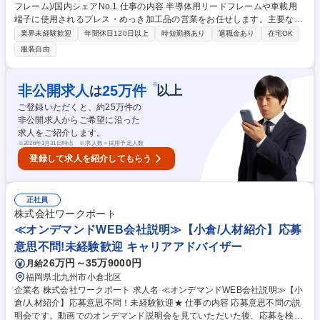
フレーム)/国内シェアNo.1 仕事の内容 半導体用リードフレームや車載用
端子に使用されるプレス・めっき加工品の営業をお任せします。主要な大
手半導体メーカーに対し、付加価値の高い提案を行い、受注拡大を目指し
業界未経験歓迎
年間休日120日以上
時短勤務あり
退職金あり
在宅OK
ていただきます。 (1)入社直後：製品知識の習得や営業補助を通じて、業
服装自由
務の流れを把握。 (2)半年から1年後：担当顧客を持ち、営業活動や受注計
画の作成。 (3)主な業務：顧客訪問(40%)、引合い・納期対応(各20%)、社
内業務。 担当製品は世界的な需要が高まるパワー半導体用部材であり、社
※
非公開求人
25
万件
は
以上
会基盤を支えるダイナミズムを実感できます。将来は海外駐在のチャンス
ご登録いただくと、約
25
万件の
もあり、グローバルな活躍が可能です。 募集職種 【S701】東京/法人営業
非公開求人からご希望に沿った
(半導体リードフレーム)/国内シェアNo.1
求人をご紹介します。
※
2026年3月31日時点 ※求人数＝採用予定人数
登録して求人を紹介してもらう
正社員
株式会社ワークポート
≪オンデマンドWEB会社説明≫【小倉/人材紹介】応募
意思不問!未経験歓迎 キャリアアドバイザー
26万円～35万9000円
月給
福岡県北九州市小倉北区
企業名 株式会社ワークポート 求人名 ≪オンデマンドWEB会社説明≫【小
倉/人材紹介】応募意思不問！未経験歓迎★ 仕事の内容 応募意思不問の説
明会です。動画でのオンデマンド説明会を見ていただいた後、応募を検討