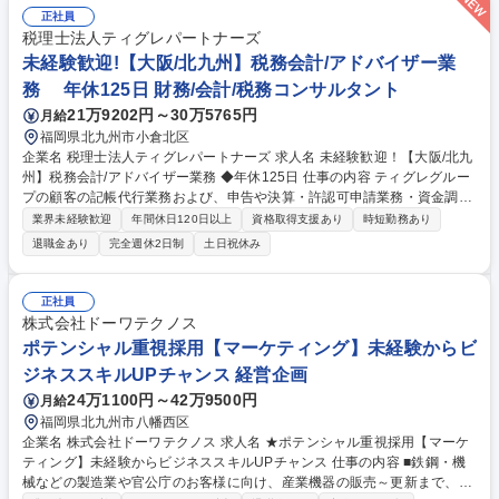
正社員
税理士法人ティグレパートナーズ
未経験歓迎!【大阪/北九州】税務会計/アドバイザー業
務 年休125日 財務/会計/税務コンサルタント
21万9202円～30万5765円
月給
福岡県北九州市小倉北区
企業名 税理士法人ティグレパートナーズ 求人名 未経験歓迎！【大阪/北九
州】税務会計/アドバイザー業務 ◆年休125日 仕事の内容 ティグレグルー
プの顧客の記帳代行業務および、申告や決算・許認可申請業務・資金調達
業務などの経営相談への対応をし、経営についてのアドバイスを行いま
業界未経験歓迎
年間休日120日以上
資格取得支援あり
時短勤務あり
す。※飛び込み営業無し、新規顧客はほとんどが紹介です ■顧客は中小企
退職金あり
完全週休2日制
土日祝休み
業・個人事業主が中心ですので、財務のみならず経営全般 のパートナーと
してコンサルティング業務に携わって頂けます。融資、行政、許認可、労
務など専門性の高い案件については、グループ会社の社労士法人や行政書
正社員
士法人と協働して課題解決に取り組んでいきます。 ■全国に26拠点を構え
株式会社ドーワテクノス
る税理士法人グループです。※先輩社員との同行によるOJT研修しながら
ポテンシャル重視採用【マーケティング】未経験からビ
スタートしますので、未経験の方もご安心ください。 募集職種 未経験歓
ジネススキルUPチャンス 経営企画
迎！【大阪/北九州】税務会計/アドバイザー業務 ◆年休125日
24万1100円～42万9500円
月給
福岡県北九州市八幡西区
企業名 株式会社ドーワテクノス 求人名 ★ポテンシャル重視採用【マーケ
ティング】未経験からビジネススキルUPチャンス 仕事の内容 ■鉄鋼・機
械などの製造業や官公庁のお客様に向け、産業機器の販売～更新まで、総