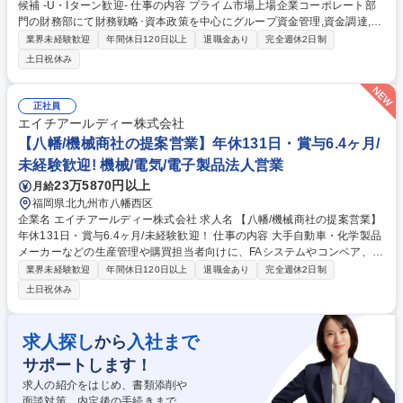
候補 -U・Iターン歓迎- 仕事の内容 プライム市場上場企業コーポレート部
門の財務部にて財務戦略･資本政策を中心にグループ資金管理,資金調達,財
務オペレーションの効率化などの推進および担当グループのマネジメント
業界未経験歓迎
年間休日120日以上
退職金あり
完全週休2日制
を担っていただきます 【業務詳細】■財務グループのマネジメント業務■
土日祝休み
財務戦略･資本政策,グループ資金管理などの企画立案,運営推進■財務オペ
レーション全般の管理■財務グループのマネジメント業務(組織運営,人材育
成,業務改善)■財務戦略:中長期財務計画の策定,最適資金調達の実行,直接金
正社員
融検討,配当方針立案■連結資金管理:グローバル資金の一元管理･高度化,為
エイチアールディー株式会社
替ヘッジ対応■財務オペレーション:日常の資金繰り,入出金等のオペレーシ
【八幡/機械商社の提案営業】年休131日・賞与6.4ヶ月/
ョン管理 募集職種 【445/北九州】財務・グループ長候補 -U・Iターン歓
未経験歓迎! 機械/電気/電子製品法人営業
迎-
23万5870円以上
月給
福岡県北九州市八幡西区
企業名 エイチアールディー株式会社 求人名 【八幡/機械商社の提案営業】
年休131日・賞与6.4ヶ月/未経験歓迎！ 仕事の内容 大手自動車・化学製品
メーカーなどの生産管理や購買担当者向けに、FAシステムやコンベア、部
品等の産業機械を提案する営業です。1日2～3社を訪問し、ルート営業を
業界未経験歓迎
年間休日120日以上
退職金あり
完全週休2日制
中心に顧客の製造活動を支えます。 ■営業スタイル:既存顧客を中心とした
土日祝休み
ルート営業メイン(一部新規あり)。1日2~3社訪問。 ■提案方法:単独だけで
なく、社内の専門家や仕入先メーカーと協業し最適な商品を提案。 ■取扱
商材:FAシステム、コンベア、真空ポンプ、チェーン等の設備・部品。 ■入
求人探し
入社まで
から
社後:仕入から納品までの流れを学習。上司とのマンツーマン指導で安心で
サポートします！
す。 募集職種 【八幡/機械商社の提案営業】年休131日・賞与6.4ヶ月/未経
験歓迎！
求人の紹介をはじめ、書類添削や
面談対策、内定後の手続きまで