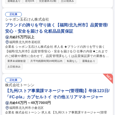
退職金あり
在宅OK
完全週休2日制
土日祝休み
れたお客様へ、事故状況・被害状況の確認やアドバイス ・おけがをされた
方の治療状況の確認と治療終了までのフォロー ・お客様へお支払い保険金
額の説明やお相手方との示談交渉※ ・社内関係者や顧問弁護士、医師等と
正社員
の打合せ ・社内専用システムを利用した記録・書類作成・保険金支払手続
シャボン玉石けん株式会社
き業務 ※一部面談対応がありますが、大半が電話・チャットでの対応で
ブランドの誇りを守り抜く【福岡/北九州市】品質管理/
す。 募集職種 【北九州】損害サービス主任(自動車・火災保険)特定社員
安心・安全を届ける 化粧品品質保証
福利厚生・WLB充実
25万円以上
月給
福岡県北九州市若松区
企業名 シャボン玉石けん株式会社 求人名 ★ブランドの誇りを守り抜く
【福岡/北九州市】品質管理/安心・安全を届ける◎ 仕事の内容 ■これまで
のご経験や適性に合わせて、品質管理課もしくは品質保証課での業務をメ
インに行っていただきます。売り上げの増加に伴う、増員募集となります
業界未経験歓迎
月平均残業時間20時間以内
転勤なし
退職金あり
◎ 【品質保証】 ■製品改善やクレーム対応などの品質保証業務 ■薬機法
土日祝休み
（医薬品医療機器等法）・景表法などのコンプライアンス管理業務など
【品質管理】 ■製品の分析などの品質管理業務、工場の衛生管理業務等
[変更の範囲]当社業務全般 募集職種 ★ブランドの誇りを守り抜く【福岡/北
正社員
九州市】品質管理/安心・安全を届ける◎
株式会社トーシン
【九州/ストア事業課マネージャー(管理職)】年休123日/
「#C-pla」カプセルトイ その他エリアマネージャー
44万円～49万7000円
月給
福岡県北九州市小倉北区
企業名 株式会社トーシン 求人名 【九州/ストア事業課マネージャー(管理