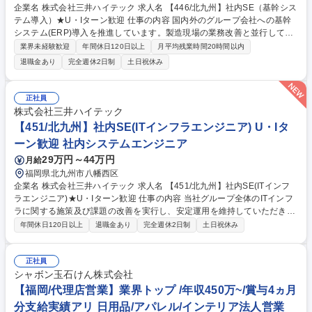
企業名 株式会社三井ハイテック 求人名 【446/北九州】社内SE（基幹シス
テム導入）★U・Iターン歓迎 仕事の内容 国内外のグループ会社への基幹
システム(ERP)導入を推進しています。製造現場の業務改善と並行してシ
ステム導入を進めることでグローバル全体での最適化と標準化を図り各拠
業界未経験歓迎
年間休日120日以上
月平均残業時間20時間以内
点への展開を計画的に拡大しています。 【具体的な業務内容】 ■国内外グ
退職金あり
完全週休2日制
土日祝休み
ループ会社へのERP導入プロジェクト推進 ■拠点メンバー・協力ベンダー
との折衝、課題管理、進捗管理 ■システム導入時のテスト計画立案・実施
支援（単体／結合／総合テスト ■拠点での導入展開支援（教育、データ移
正社員
行、導入後フォロー） ■データ利活用を目的とした業務プロセスの見直
株式会社三井ハイテック
し・改善推進 募集職種 【446/北九州】社内SE（基幹システム導入）★
【451/北九州】社内SE(ITインフラエンジニア) U・Iタ
U・Iターン歓迎
ーン歓迎 社内システムエンジニア
29万円～44万円
月給
福岡県北九州市八幡西区
企業名 株式会社三井ハイテック 求人名 【451/北九州】社内SE(ITインフ
ラエンジニア)★U・Iターン歓迎 仕事の内容 当社グループ全体のITインフ
ラに関する施策及び課題の改善を実行し、安定運用を維持していただきま
す。具体的には以下のような業務をお任せします。 ■社内 IT インフラ（ネ
年間休日120日以上
退職金あり
完全週休2日制
土日祝休み
ットワーク、サーバ／PC、クラウド環境）の導入および既存システムの
更改プロジェクトの推進 ■ITインフラにおける各種課題改善の推進 ■ネッ
トワーク／サーバ／クラウドの運用・保守管理、障害対応および安定性向
正社員
上のためのモニタリングと改善活動 募集職種 【451/北九州】社内SE(ITイ
シャボン玉石けん株式会社
ンフラエンジニア)★U・Iターン歓迎
【福岡/代理店営業】業界トップ /年収450万~/賞与4ヵ月
分支給実績アリ 日用品/アパレル/インテリア法人営業