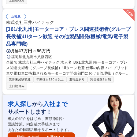
土日祝休み
～契約締結～物流の流れを作るまでを一貫して担当いただきます ■既存代
理店への営業活動：CRM部署とも連携を図りながら国内代理店のノウハ
ウを海外代理店向けに展開いただきます ■申請資料/提案資料/商品カタロ
正社員
グの英文作成 ★海外出張は年2～3回ほどで出張期間は1週間～2週間のた
株式会社三井ハイテック
め、基本的には国内に身を置くことができるので生活基盤が安定します！
[361/北九州]モーターコア・プレス関連技術者(グループ
募集職種 【北九州/海外営業】業界シェアトップ◎ノルマ無/ベースアップ/
長候補)UIターン歓迎 その他製品開発(機械/電気/電子製
スタンス重視
品専門職)
47万円～56万円
月給
福岡県北九州市八幡西区
企業名 株式会社三井ハイテック 求人名 [361/北九州]モーターコア・プレ
ス関連技術者（グループ長候補）UIターン歓迎 仕事の内容 ハイブリッド
車や電動車に搭載されるモーターコア開発部門における管理職（グループ
長クラス）として、機械系技術業務または電気系技術業務とマネジメント
業界未経験歓迎
年間休日120日以上
退職金あり
完全週休2日制
を担当いただきます。 【具体的には】 ■モーターコア生産プレス開発・評
土日祝休み
価 ■モーターコア生産プレス生準業務 ※経験・スキルに合わせて業務をお
任せしていきます。 ※選考中にリファレンスチェックを実施しますので、
ご了承ください。 募集職種 [361/北九州]モーターコア・プレス関連技術者
求人探し
入社まで
から
（グループ長候補）UIターン歓迎
サポートします！
求人の紹介をはじめ、書類添削や
面談対策、内定後の手続きまで
あなたの転職活動をサポートします。