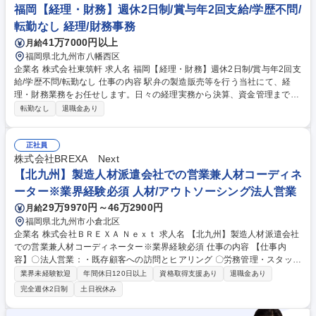
t/abt_3.htm 募集職種 【北九州】マンション管理組合運営事務・管理業務
福岡【経理・財務】週休2日制/賞与年2回支給/学歴不問/
◎転勤無/年休123日/土日祝休
転勤なし 経理/財務事務
41万7000円以上
月給
福岡県北九州市八幡西区
企業名 株式会社東筑軒 求人名 福岡【経理・財務】週休2日制/賞与年2回支
給/学歴不問/転勤なし 仕事の内容 駅弁の製造販売等を行う当社にて、経
理・財務業務をお任せします。日々の経理実務から決算、資金管理まで幅
広く携わり、将来の部門中核メンバーとして当社の財務基盤を支える重要
転勤なし
退職金あり
な役割を担っていただきます。 経理・財務業務全般をメインでお任せしま
す。 ■日次・月次・年次の経理実務 ■仕訳入力、伝票処理、売掛金・買掛
金管理 ■入出金管理、銀行対応 ■月次・年次決算業務、資金繰り管理 これ
正社員
までの経験やスキルに応じて、徐々に予算策定・管理など専門性の高い業
株式会社BREXA Next
務をお任せします。将来的には経営層への数値報告や体制構築、業務改善
【北九州】製造人材派遣会社での営業兼人材コーディネ
提案なども担っていただきます。 募集職種 福岡【経理・財務】週休2日
ーター※業界経験必須 人材/アウトソーシング法人営業
制/賞与年2回支給/学歴不問/転勤なし
29万9970円～46万2900円
月給
福岡県北九州市小倉北区
企業名 株式会社ＢＲＥＸＡ Ｎｅｘｔ 求人名 【北九州】製造人材派遣会社
での営業兼人材コーディネーター※業界経験必須 仕事の内容 【仕事内
容】〇法人営業：・既存顧客への訪問とヒアリング 〇労務管理・スタッフ
フォロー：・派遣スタッフの勤怠管理や就業サポート・現場での相談対
業界未経験歓迎
年間休日120日以上
資格取得支援あり
退職金あり
応・メーカー担当者との人員に関する折衝 〇業務の進め方：週の半分は事
完全週休2日制
土日祝休み
務作業、残り半分は工場への訪問となります。1日に1～3件ほどの工場を
回るため、運転が発生します。事務作業は専用のアプリを使用しますの