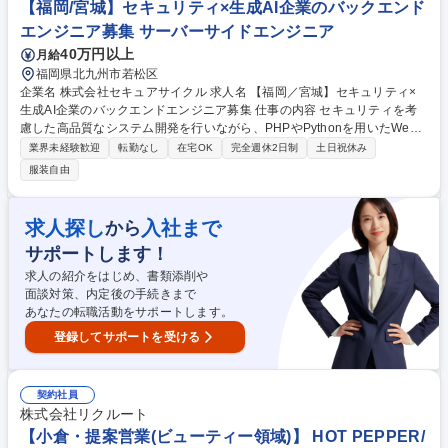
【福岡/宮城】セキュリティ×生成AI企業のバックエンド
テンシャル重視採用【総合職】未経験からビジネススキルUPチャンス
エンジニア募集 サーバーサイドエンジニア
40万円以上
月給
福岡県北九州市若松区
企業名 株式会社セキュアサイクル 求人名 【福岡／宮城】セキュリティ×
生成AI企業のバックエンドエンジニア募集 仕事の内容 セキュリティを考
慮した高品質なシステム開発を行いながら、PHPやPythonを用いたWeb
アプリケーションの開発・運用に携わっていただきます。 OpenAIやAzur
業界未経験歓迎
転勤なし
在宅OK
完全週休2日制
土日祝休み
e OpenAIと連携したプロダクト開発にも取り組んでおり、最先端の技術に
服装自由
触れながら設計・保守まで幅広く関わることが可能です。 ・OpenAI／Az
ure OpenAIと連動したWebアプリケーションの開発・運用保守 ・保守性
を考慮したモジュール設計 ・各種設計ドキュメント作成 募集職種 【福岡
求人探し
入社まで
から
／宮城】セキュリティ×生成AI企業のバックエンドエンジニア募集
サポートします！
求人の紹介をはじめ、書類添削や
面談対策、内定後の手続きまで
あなたの転職活動をサポートします。
登録してサポートを受ける
契約社員
株式会社リクルート
【小倉・提案営業(ビューティー領域)】 HOT PEPPER/