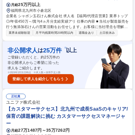
25万円以上
月給
福岡県北九州市小倉北区
企業名 シャボン玉石けん株式会社 求人名 【福岡/代理店営業】業界トップ
◎/年収450万～/賞与4ヵ月分支給実績アリ 仕事の内容 ■ 当社が製造販売を
行う無添加石けんの営業活動をお任せします。お客様に当社理念を理解し
ていただくことで商品の販売に繋げます。単なる営業活動だけではなく、
業界未経験歓迎
月平均残業時間20時間以内
退職金あり
土日祝休み
理念や商品の啓蒙活動が使命となります。 【具体的には】 ■スーパー・ド
ラッグストアなど小売企業様への営業活動がメイン業務となります。日用
品・化粧品の卸会社様を通じて、自社商品が定番棚に採用されるように商
※
非公開求人
25
万件
は
以上
談を行います。 ■自社についての説明や商品説明、棚割り提案、工場見学
ご登録いただくと、約
25
万件の
誘致、商品説明会実施など ■月に1～3回、平均して3泊程度の出張があり
非公開求人からご希望に沿った
ます。 募集職種 【福岡/代理店営業】業界トップ◎/年収450万～/賞与4ヵ
求人をご紹介します。
月分支給実績アリ
※
2026年3月31日時点 ※求人数＝採用予定人数
登録して求人を紹介してもらう
正社員
ユニファ株式会社
【カスタマーサクセス】北九州で成長SaaSのキャリア/
保育の課題解決に挑む カスタマーサクセスマネージャ
ー
27万1487円～35万7262円
月給