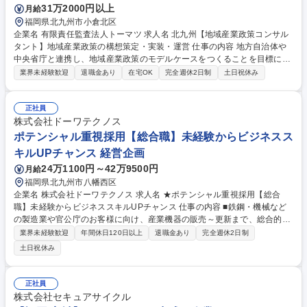
31万2000円以上
月給
福岡県北九州市小倉北区
企業名 有限責任監査法人トーマツ 求人名 北九州【地域産業政策コンサル
タント】地域産業政策の構想策定・実装・運営 仕事の内容 地方自治体や
中央省庁と連携し、地域産業政策のモデルケースをつくることを目標に、
構想から実装・運営まで一貫してお任せします。 ■行政案件における事務
業界未経験歓迎
退職金あり
在宅OK
完全週休2日制
土日祝休み
局運営・伴走支援・プロジェクトマネジメント ■地域のキーパーソン（行
政・企業・支援機関・スタートアップ等）との関係性構築■地域全体のエ
コシステム形成を見据えたコミュニティ・イベントの設計・運営 ※担当テ
正社員
ーマ例：地域産業戦略、起業支援施策、海外展開支援、エコシステム構築
株式会社ドーワテクノス
等 【参考URL】https://www.deloitte.com/jp/ja/careers/deloitte-touche-to
ポテンシャル重視採用【総合職】未経験からビジネスス
hmatsu.html ※仕事を知る＞アドバイザリー＞西日本アドバイザリーをご
キルUPチャンス 経営企画
確認ください 募集職種 北九州【地域産業政策コンサルタント】地域産業
24万1100円～42万9500円
月給
政策の構想策定・実装・運営
福岡県北九州市八幡西区
企業名 株式会社ドーワテクノス 求人名 ★ポテンシャル重視採用【総合
職】未経験からビジネススキルUPチャンス 仕事の内容 ■鉄鋼・機械など
の製造業や官公庁のお客様に向け、産業機器の販売～更新まで、総合的な
ソリューションを提供する当社において、マーケティングや経営企画とい
業界未経験歓迎
年間休日120日以上
退職金あり
完全週休2日制
った企画/間接業務をお任せいたします。 【業務例】※スキル/経験に合わ
土日祝休み
せて、できる業務からお任せいます。 ≪マーケティング≫■市場分析■タ
ーゲット企業や業界セグメントの選定■重点企業への戦略的アプローチの
策定■営業本部の活動支援、他 ≪経営企画≫■企業戦略の策定および実行
正社員
支援■経営計画の立案、管理 ■業績評価・改善提案の実施■事業推進プロジ
株式会社セキュアサイクル
ェクトの計画と管理 ■リスク管理および対策の検討・実施 募集職種 ★ポ