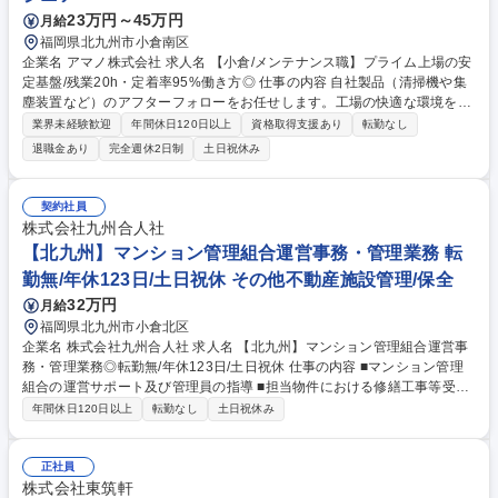
23万円～45万円
月給
福岡県北九州市小倉南区
企業名 アマノ株式会社 求人名 【小倉/メンテナンス職】プライム上場の安
定基盤/残業20h・定着率95%働き方◎ 仕事の内容 自社製品（清掃機や集
塵装置など）のアフターフォローをお任せします。工場の快適な環境を守
るため、点検や修理、部品発注などを通じてお客様をサポート。1日4～5
業界未経験歓迎
年間休日120日以上
資格取得支援あり
転勤なし
件ほどを巡回し、じっくり技術と向き合える仕事 【商材】工場の空気を清
退職金あり
完全週休2日制
土日祝休み
浄にする集塵機、大規模施設への清掃機など 【詳細】■担当エリアの顧客
を訪問し、機器の点検・修理・メンテナンスを実施 ■作業報告書の作成、
交換部品の見積作成・発注業務 ■新設備の設置に伴う施工管理業務のサポ
契約社員
ート ■半年間の丁寧なOJT研修による製品知識の習得 ■顧客への状況説明
株式会社九州合人社
や改善提案などのコミュニケーション ※建物の改変を伴う実作業は無し
【北九州】マンション管理組合運営事務・管理業務 転
募集職種 【小倉/メンテナンス職】プライム上場の安定基盤/残業20h・定
勤無/年休123日/土日祝休 その他不動産施設管理/保全
着率95%働き方◎
32万円
月給
福岡県北九州市小倉北区
企業名 株式会社九州合人社 求人名 【北九州】マンション管理組合運営事
務・管理業務◎転勤無/年休123日/土日祝休 仕事の内容 ■マンション管理
組合の運営サポート及び管理員の指導 ■担当物件における修繕工事等受注
業務 ■事務所内での事務業務等 ★異業界からの転職者が多数活躍していま
年間休日120日以上
転勤なし
土日祝休み
す 【年収補足】448万円 ＋賞与・別途インセンティヴで平均約100万円/
年（昨年度実績） ＋管理業務主任者資格手当50,000円/月 ★親会社である
株式会社合人社計画研究所社のグループ会社として、質の高いサービスと
正社員
適性価格を武器に約20年受託戸数増加中です。https://www.gojin.co.jp/ab
株式会社東筑軒