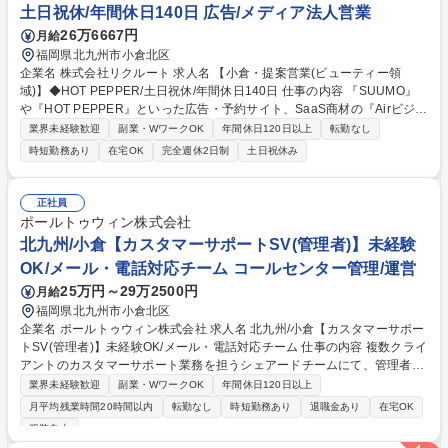
土日祝休/年間休日140日 広告/メディア法人営業
26万6667円
月給
福岡県北九州市小倉北区
企業名 株式会社リクルート 求人名 【小倉・提案営業(ビューティー領
域)】◆HOT PEPPER/土日祝休/年間休日140日 仕事の内容 『SUUMO』
や『HOT PEPPER』といった広告・予約サイト、SaaS商材の『Airビジネ
スツールズ』等も展開する当社のビューティーDivisionにおいて、新規/既
業界未経験歓迎
副業・WワークOK
年間休日120日以上
転勤なし
存営業をお任せいたします。 【具体的には】担当地域のクライアントに対
時短勤務あり
在宅OK
完全週休2日制
土日祝休み
して、架電による新規アポイント獲得(新規顧客開拓時のみ)・課題・ニー
ズの抽出・データ分析に基づく集客や業務・経営支援の企画提案・企画の
実行・効果検証・アフターフォローの実施等をお任せいたします。 【魅
正社員
力】課題設定力、問題解決力、関係性構築力など、企画営業職に必要なス
ポールトゥウィン株式会社
キルだけでなく、経営的視点でマーケットを見立てる力も習得できます。
北九州/小倉【カスタマーサポートSV(管理者)】未経験
募集職種 【小倉・提案営業(ビューティー領域)】◆HOT PEPPER/土日祝
OK/メール・電話対応チーム コールセンター管理/運営
休/年間休日140日
25万円～29万2500円
月給
福岡県北九州市小倉北区
企業名 ポールトゥウィン株式会社 求人名 北九州/小倉【カスタマーサポー
トSV(管理者)】未経験OK/メール・電話対応チーム 仕事の内容 複数クライ
アントのカスタマーサポート業務を担うシェアードチームにて、管理者と
してチーム運営をお任せします。クライアントサービスの問い合わせ対応
業界未経験歓迎
副業・WワークOK
年間休日120日以上
を理解した上で、オペレーターのマネジメントや品質管理、 エスカレーシ
月平均残業時間20時間以内
転勤なし
時短勤務あり
退職金あり
在宅OK
ョン対応を通じて、チームの安定稼働を推進いただくポジションです。将
服装自由
来的には複数（3～4社）のクライアントを横断的に担当し、運用改善にも