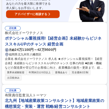
あなたの力を最大限に発揮できる
求人探しをお手伝いします。
アドバイザーに相談する
正社員
株式会社ドーワテクノス
ポテンシャル重視採用!【経営企画】未経験からビジネ
ススキルUPのチャンス 経営企画
24万1100円～42万9500円
月給
福岡県北九州市八幡西区
企業名 株式会社ドーワテクノス 求人名 ★ポテンシャル重視採用！【経営
企画】未経験からビジネススキルUPのチャンス 仕事の内容 ■鉄鋼・機械
などの製造業や官公庁のお客様に向け、産業機器の販売～更新まで、総合
的なソリューションを提供する当社において、経営企画業務をお任せいた
業界未経験歓迎
年間休日120日以上
退職金あり
完全週休2日制
します。 【業務詳細】※スキル/経験に合わせて、できる業務からお任せ
土日祝休み
います。 ■企業戦略の策定および実行支援 ■経営計画の立案、管理 ■業績
評価・改善提案の実施 ■事業推進プロジェクトの計画と管理 ■リスク管理
および対策の検討・実施 募集職種 ★ポテンシャル重視採用！【経営企
正社員
画】未経験からビジネススキルUPのチャンス
有限責任監査法人トーマツ
北九州【地域産業政策コンサルタント】地域産業政策の
構想策定・実装・運営 戦略/経営コンサルタント