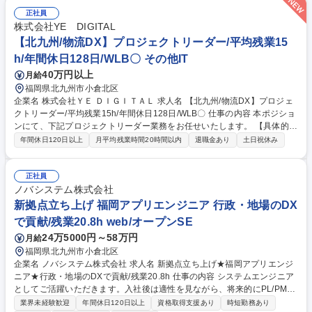
関わっていただきます。 ■初期対応（オペレーター業務あり）：入社後ま
正社員
ずは、下記のカスタマーサポート業務を習得していただきます。 ■管理業
株式会社YE DIGITAL
務：チームの安定稼働および品質向上を目的に、オペレーション全体のマ
【北九州/物流DX】プロジェクトリーダー/平均残業15
ネジメントをご担当いただきます。 募集職種 北九州/小倉【カスタマーサ
ポートSV(管理者)】未経験OK/メール・電話対応チーム
h/年間休日128日/WLB〇 その他IT
40万円以上
月給
福岡県北九州市小倉北区
企業名 株式会社ＹＥ ＤＩＧＩＴＡＬ 求人名 【北九州/物流DX】プロジェ
クトリーダー/平均残業15h/年間休日128日/WLB〇 仕事の内容 本ポジショ
ンにて、下記プロジェクトリーダー業務をお任せいたします。 【具体的に
は】 ■物流システムやFA（ファクトリーオートメーション）領域における
年間休日120日以上
月平均残業時間20時間以内
退職金あり
土日祝休み
プロジェクト全体の管理、推進 ■顧客ヒアリングから要件定義、基本設
計、詳細設計、開発、テスト、運用定着までを見据えた全体設計と進行管
理 ■QCD（品質・コスト・納期）管理、プロジェクトメンバーのマネジメ
正社員
ント ■製品開発チームと連携し、現場からのフィードバックを製品ロード
ノバシステム株式会社
マップや機能改善に反映 ■最新技術動向の調査・導入検討 募集職種 【北
新拠点立ち上げ 福岡アプリエンジニア 行政・地場のDX
九州/物流DX】プロジェクトリーダー/平均残業15h/年間休日128日/WLB〇
で貢献/残業20.8h web/オープンSE
24万5000円～58万円
月給
福岡県北九州市小倉北区
企業名 ノバシステム株式会社 求人名 新拠点立ち上げ★福岡アプリエンジ
ニア★行政・地場のDXで貢献/残業20.8h 仕事の内容 システムエンジニア
としてご活躍いただきます。入社後は適性を見ながら、将来的にPL/PMと
してのご活躍を期待します。立ち上げに挑戦したい方、新しい環境で裁量
業界未経験歓迎
年間休日120日以上
資格取得支援あり
時短勤務あり