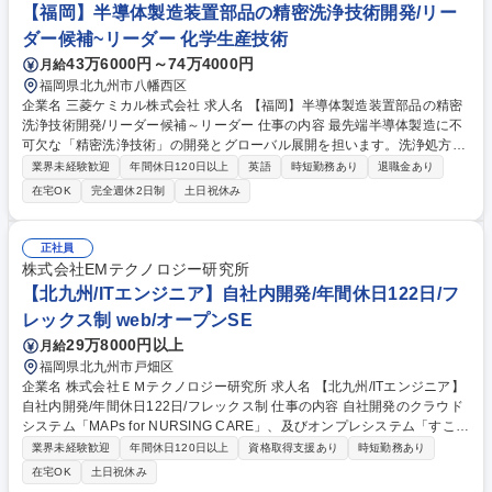
ける自衛消防業務（シフト制による夜間巡回等） 募集職種 【小倉駅直結/
【福岡】半導体製造装置部品の精密洗浄技術開発/リー
転勤なし】総務・施設管理スタッフ（北九州市小倉北区）
ダー候補~リーダー 化学生産技術
43万6000円～74万4000円
月給
福岡県北九州市八幡西区
企業名 三菱ケミカル株式会社 求人名 【福岡】半導体製造装置部品の精密
洗浄技術開発/リーダー候補～リーダー 仕事の内容 最先端半導体製造に不
可欠な「精密洗浄技術」の開発とグローバル展開を担います。洗浄処方
(薬液・プロセス)の設計から、国内外拠点への技術移管、海外顧客との技
業界未経験歓迎
年間休日120日以上
英語
時短勤務あり
退職金あり
術折衝まで携わって頂きます。 ■半導体メーカー/半導体製造装置メーカー
在宅OK
完全週休2日制
土日祝休み
の要求仕様を満たす精密洗浄処方(薬液条件・プロセス条件等)の開発・評
価■開発した洗浄処方の国内・海外工場への技術移管・立ち上げ支援■国内
外顧客との技術的なコミュニケーション(海外顧客とは英語での直接折
正社員
衝・技術説明)■グループ会社間における洗浄技術・評価技術の横断的な展
株式会社EMテクノロジー研究所
開・技術サポート■技術課題の抽出・改善提案を通じた、洗浄品質の高度
【北九州/ITエンジニア】自社内開発/年間休日122日/フ
化・標準化推進 募集職種 【福岡】半導体製造装置部品の精密洗浄技術開
レックス制 web/オープンSE
発/リーダー候補～リーダー
29万8000円以上
月給
福岡県北九州市戸畑区
企業名 株式会社ＥＭテクノロジー研究所 求人名 【北九州/ITエンジニア】
自社内開発/年間休日122日/フレックス制 仕事の内容 自社開発のクラウド
システム「MAPs for NURSING CARE」、及びオンプレシステム「すこや
かサン」のソフトウェア設計、開発、テスト業務をお任せします。領域と
業界未経験歓迎
年間休日120日以上
資格取得支援あり
時短勤務あり
しては介護福祉システムをご担当頂きます。 MAPs for NURSING CAR
在宅OK
土日祝休み
E：https://service.emsystems.co.jp/maps_series/for_nursingcare/ すこや