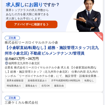
で、パソコンの操作に抵抗がなければ問題ありません。 募集職種 【北九
求人探し
お困り
に
ですか？
州】製造人材派遣会社での営業兼人材コーディネーター※業界経験必須
業界トップクラスの求人件数から
あなたの力を最大限に発揮できる
求人探しをお手伝いします。
アドバイザーに相談する
正社員
株式会社リーガロイヤルホテル小倉
【小倉駅直結/転勤なし】総務・施設管理スタッフ(北九
州市小倉北区) 不動産ビルメンテナンス/管理員
21万円～26万円
月給
福岡県北九州市小倉北区
企業名 株式会社リーガロイヤルホテル小倉 求人名 【小倉駅直結/転勤な
し】総務・施設管理スタッフ（北九州市小倉北区） 仕事の内容 北九州の
シンボル「リーガロイヤルホテル小倉」にて、施設管理・設備保全業務を
中心に、厨房機器やPCの管理といった総務的な役割、さらには専門業者
業界未経験歓迎
資格取得支援あり
月平均残業時間20時間以内
転勤なし
への工事発注など、ホテルの裏舞台を幅広くお任せします。 【具体的な業
時短勤務あり
退職金あり
在宅OK
服装自由
務内容】 ■空調機・ポンプ・厨房機器など、ホテル内設備・機器の点検と
専門業者への工事発注 ■木工作業、配管修理の手配、シンクやトイレなど
の巡回・点検 ■厨房等の排水詰まり改修手配、修理計画作成や専門業者に
正社員
よる工事への立ち合い ■PCを用いた各種入力や報告資料の作成 ■夜間にお
三菱ケミカル株式会社