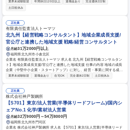
合的なソリューションを提供する当社において、マーケティング業務をお
業界未経験歓迎
年間休日120日以上
退職金あり
完全週休2日制
任せいたします。 【業務詳細】※スキル/経験に合わせて、できる業務か
土日祝休み
らお任せいます。 ■業界の動向、ニーズ、競合状況に基づく市場分析 ■タ
ーゲットとなる企業や業界セグメントの選定 ■重点ターゲット企業に対す
る戦略的アプローチの策定 ■カスタマイズされたコミュニケーションと提
正社員
案資料の作成 ■営業本部の活動支援、他 募集職種 ★ポテンシャル重視採
有限責任監査法人トーマツ
用【マーケティング】未経験からビジネススキルUPチャンス
北九州【経営戦略コンサルタント】地域企業成長支援/
官公庁と連携した地域支援 戦略/経営コンサルタント
31万2000円以上
月給
福岡県北九州市小倉北区
企業名 有限責任監査法人トーマツ 求人名 北九州【経営戦略コンサルタン
ト】地域企業成長支援/官公庁と連携した地域支援 仕事の内容 地域の成長
企業（中堅中小企業・スタートアップ）に対し、経営・事業に関する成長
支援をお任せ。経営戦略/事業戦略/組織戦略/セールス/マーケティング/DX/
業界未経験歓迎
退職金あり
在宅OK
完全週休2日制
土日祝休み
M&A/PMI等テーマは多様となっています。 ■顧客企業の内側に入り込み、
実行フェーズまで伴走 ■案件獲得～設計～推進までを担う ※ご希望と特性
に応じて、個社への経営支援と官公庁を通じた地域への面的支援の両方に
正社員
携わっていただく可能性がございます。 【参考URL】https://www.deloitt
株式会社神戸製鋼所
e.com/jp/ja/careers/deloitte-touche-tohmatsu.html ※仕事を知る＞アドバ
【S701】東京/法人営業(半導体リードフレーム)/国内シ
イザリー＞西日本アドバイザリーをご確認ください 募集職種 北九州【経
ェアNo.1 化学/素材法人営業
営戦略コンサルタント】地域企業成長支援/官公庁と連携した地域支援
32万9000円～54万8000円
月給
福岡県北九州市門司区
企業名 株式会社神戸製鋼所 求人名 【S701】東京/法人営業(半導体リード