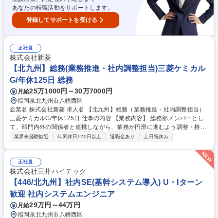
あなたの転職活動をサポートします。
登録してサポートを受ける
正社員
株式会社新菱
【北九州】総務(業務推進・社内調整担当)三菱ケミカル
G/年休125日 総務
25万1000円～30万7000円
月給
福岡県北九州市八幡西区
企業名 株式会社新菱 求人名 【北九州】総務（業務推進・社内調整担当）
三菱ケミカルG/年休125日 仕事の内容 【業務内容】 総務部メンバーとし
て、部門内外の関係者と連携しながら、業務が円滑に進むよう調整・推進
いただきます。 【具体的には】 ■情報資産/ロゴマーク/文書管理/官辺手続
業界未経験歓迎
年間休日120日以上
退職金あり
土日祝休み
き/取引先マスター承認/不動産/施設/社有車等の管理 ■コーポレートサイト
や会社案内パンフレット更新・作製、マスコミ取材対応、各種展示会支援
など ■社内外行事の準備等については休日の対応が必要になることがあり
正社員
ます ■そのほか、経費処理（伝票処理）や来客対応、電話対応なども分担
株式会社三井ハイテック
することがあります 募集職種 【北九州】総務（業務推進・社内調整担
【446/北九州】社内SE(基幹システム導入) U・Iターン
当）三菱ケミカルG/年休125日
歓迎 社内システムエンジニア
29万円～44万円
月給
福岡県北九州市八幡西区