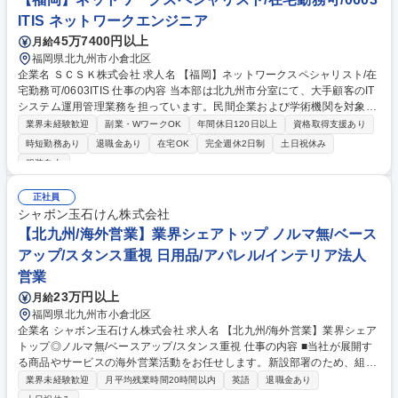
バー採用・育成、法務ルール整備 ■法令、表示、個人情報、古物営業法に
ITIS ネットワークエンジニア
関する運用ルール整備 ■経営陣への月次レポート、改善提案 等 募集職種
45万7400円以上
月給
【EC事業部責任者募集/小倉本社】★東証上場の急成長企業/柱事業を貴方
が作る
福岡県北九州市小倉北区
企業名 ＳＣＳＫ株式会社 求人名 【福岡】ネットワークスペシャリスト/在
宅勤務可/0603ITIS 仕事の内容 当本部は北九州市分室にて、大手顧客のIT
システム運用管理業務を担っています。民間企業および学術機関を対象
に、ITインフラ基盤の提案から構築、保守運用までを担います。 顧客ITシ
業界未経験歓迎
副業・WワークOK
年間休日120日以上
資格取得支援あり
ステムのネットワーク設計・構築・運用・障害対応業務をお任せし、既存
時短勤務あり
退職金あり
在宅OK
完全週休2日制
土日祝休み
ネットワーク基盤の見直しや新規案件の技術検討、セキュリティ強化策の
服装自由
策定・実施にも携わっていただきます。 ■技術スタック：L2/L3スイッチ
ング・ルーティング、ネットワークセキュリティ、負荷分散・最適化、解
正社員
析・監視 ■案件工程：基本設計・提案、詳細設計・検証、構築・移行展
シャボン玉石けん株式会社
開、運用保守・最適化 募集職種 【福岡】ネットワークスペシャリスト/在
【北九州/海外営業】業界シェアトップ ノルマ無/ベース
宅勤務可/0603ITIS
アップ/スタンス重視 日用品/アパレル/インテリア法人
営業
23万円以上
月給
福岡県北九州市小倉北区
企業名 シャボン玉石けん株式会社 求人名 【北九州/海外営業】業界シェア
トップ◎ノルマ無/ベースアップ/スタンス重視 仕事の内容 ■当社が展開す
る商品やサービスの海外営業活動をお任せします。新設部署のため、組織
を拡大化するフェーズに立ち会えるやりがいのあるポジションです。※状
業界未経験歓迎
月平均残業時間20時間以内
英語
退職金あり
況により国内営業も発生します ■海外取引先の新規開拓：マーケット選定