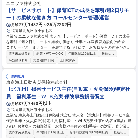
ユニファ株式会社
【サービスサポート】保育ICTの成長を牽引/週2日リモ
ートの柔軟な働き方 コールセンター管理/運営
27万1487円～35万7262円
月給
福岡県北九州市小倉北区
企業名 ユニファ株式会社 求人名 【サービスサポート】保育ＩＣＴの成長
を牽引／週２日リモートの柔軟な働き方 仕事の内容 保育施設向け総合Ｉ
ＣＴサービス「ルクミー」を展開する当社にて、お客様からの声を起点に
サービスの改善や価値向上、より良い顧客体験づくりに向けた社内関係部
業界未経験歓迎
副業・WワークOK
年間休日120日以上
転勤なし
署との連携などのサポート業務を担当いただきます！ 【具体的には】■
時短勤務あり
完全週休2日制
土日祝休み
日々寄せられるお客様からのご相談や課題に対し、テクノロジーや業務フ
ロー改善を活用したオペレーション最適化や生産性向上 ■顧客の声を蓄
積・分析し、開発チームや関係部署と連携したサービス改善提案やサポー
契約社員
ト体制の構築 【仕事の魅力】問い合わせ対応の枠を超え、顧客の声を起点
東京海上日動火災保険株式会社
にプロダクトの進化や事業成長に直接関わることができ、課題解決力を磨
【北九州】損害サービス主任(自動車・火災保険)特定社
きながら幅広いキャリアを目指せます。 募集職種 【サービスサポート】
員 福利厚生・WLB充実 保険事務損害調査
保育ＩＣＴの成長を牽引／週２日リモートの柔軟な働き方
37万7450円以上
月給
福岡県北九州市小倉北区
企業名 東京海上日動火災保険株式会社 求人名 【北九州】損害サービス主
任(自動車・火災保険)特定社員 福利厚生・WLB充実 仕事の内容 ■事故に遭
われたお客様への初期対応、お客様や事故のお相手等への対応、査定業
務、保険金のお支払等を担当いただきます。事故対応を通じたサポート
業界未経験歓迎
年間休日120日以上
月平均残業時間20時間以内
転勤なし
で、お客様に安心をお届けするやりがいのあるお仕事です。 ・事故に遭わ