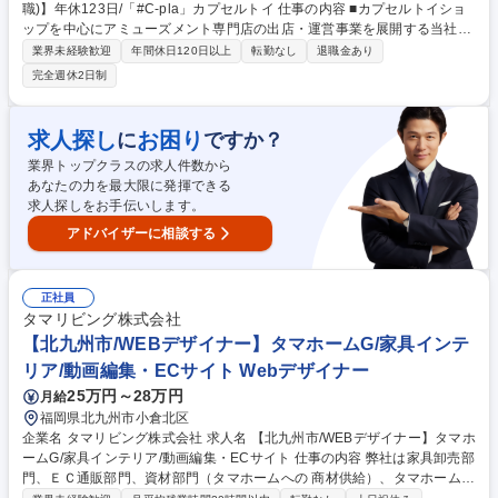
職)】年休123日/「#C-pla」カプセルトイ 仕事の内容 ■カプセルトイショ
ップを中心にアミューズメント専門店の出店・運営事業を展開する当社に
て、 店舗を担当しているSV職のマネジメント、及び担当エリアの売上・
業界未経験歓迎
年間休日120日以上
転勤なし
退職金あり
店舗管理全般をお任せします。 【業務詳細】 ■マネジメント：SV職の教
完全週休2日制
育、育成、評価 ■人員管理：勤怠管理、採用面接など ■店舗及び担当エリ
アの収益管理や分析 ■商品管理：商品構成、在庫最適化 ■顧客折衝 ■店舗
の改善、施策の実行 募集職種 【九州/ストア事業課マネージャー(管理
求人探し
お困り
に
ですか？
職)】年休123日/「#C-pla」カプセルトイ
業界トップクラスの求人件数から
あなたの力を最大限に発揮できる
求人探しをお手伝いします。
アドバイザーに相談する
正社員
タマリビング株式会社
【北九州市/WEBデザイナー】タマホームG/家具インテ
リア/動画編集・ECサイト Webデザイナー
25万円～28万円
月給
福岡県北九州市小倉北区
企業名 タマリビング株式会社 求人名 【北九州市/WEBデザイナー】タマホ
ームG/家具インテリア/動画編集・ECサイト 仕事の内容 弊社は家具卸売部
門、ＥＣ通販部門、資材部門（タマホームへの 商材供給）、タマホーム施