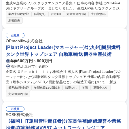
生成AI企業のフルスタックエンジニア募集！ 仕事の内容 弊社は2024年4
月にギブリーグループの一員となりました。 生成AIや新たなテクノロジー
の発展に伴い、情報セキュリティの重要性は増す中で、大手企業様を中心
業界未経験歓迎
転勤なし
在宅OK
完全週休2日制
土日祝休み
とした、品質とセキュリティを考慮した 「伴走支援型開発」を行っていま
服装自由
す。 【具体的な内容】 ・Webアプリケーション開発・保守 ・各基幹シス
テムにおける要件ヒアリングや顧客折衝 ・システム設計、開発、テスト
・開発プロセスの最適化、プログラミング言語・開発環境・ツール など技
正社員
術選定 募集職種 【リモート可】セキュリティ×生成AI企業のフルスタック
OPmobility株式会社
エンジニア募集！
[Plant Project Leader(マネージャー)/北九州]樹脂燃料
タンク世界トップシェア 自動車/輸送機器生産技術
600万円～800万円
年俸
福岡県北九州市小倉南区
企業名 ＯＰｍｏｂｉｌｉｔｙ株式会社 求人名 [Plant Project Leader(マネ
ージャー)/北九州]樹脂燃料タンク世界トップシェア 仕事の内容 自動車部
品（燃料システム／SCR／樹脂部品など）の製造工場において、 新規量
産立ち上げプロジェクトを統括し、部下を率いて工場全体の成果に責任を
業界未経験歓迎
年間休日120日以上
転勤なし
英語
退職金あり
持つ管理職ポジションです。 ■新規量産立ち上げに向けた プロジェクト計
完全週休2日制
画（スケジュール・予算・投資）の策定と管理 ■開発・購買・品質・製
造・技術・物流などの多部門との調整・リード ■設備導入、工程設計、レ
イアウト検討、試作（Prototype）対応など、生産準備活動の推進 ■サプラ
正社員
イヤーと仕様調整や設計変更の管理・対応 ■量産開始に向けた 品質・コス
SCSK株式会社
ト・納期・安全（QCDS）目標の達成管理 募集職種 [Plant Project Leader
【福岡】IT運用管理責任者(分室長候補)組織運営や業務
(マネージャー)/北九州]樹脂燃料タンク世界トップシェア
推進/在宅勤務可/0557 ネットワークエンジニア