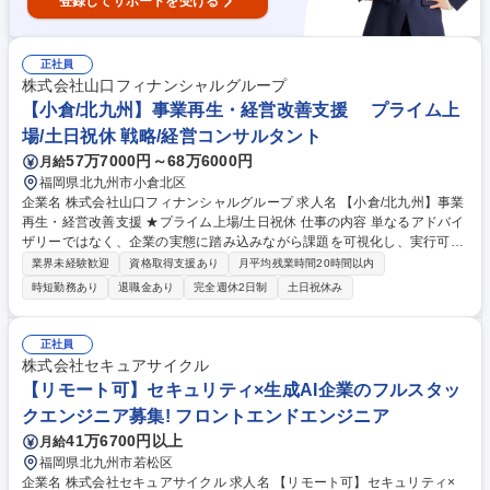
登録してサポートを受ける
正社員
株式会社山口フィナンシャルグループ
【小倉/北九州】事業再生・経営改善支援 プライム上
場/土日祝休 戦略/経営コンサルタント
57万7000円～68万6000円
月給
福岡県北九州市小倉北区
企業名 株式会社山口フィナンシャルグループ 求人名 【小倉/北九州】事業
再生・経営改善支援 ★プライム上場/土日祝休 仕事の内容 単なるアドバイ
ザリーではなく、企業の実態に踏み込みながら課題を可視化し、実行可能
な再生スキームを構築・推進することで、顧客企業の再成長と地域経済の
業界未経験歓迎
資格取得支援あり
月平均残業時間20時間以内
安定に貢献していただきます。 【再生支援業務の企画・推進】■経営状
時短勤務あり
退職金あり
完全週休2日制
土日祝休み
況・財務状況の分析、課題抽出■事業再生・経営改善に向けた支援方針・
再生計画の検討■再生支援スキームの企画及び実行支援【関係者との調
整・実行支援】■取引先経営陣との協議・助言■金融機関、外部専門家（コ
正社員
ンサル、士業等）との連携■再生計画の進捗管理、フォローアップ※コン
株式会社セキュアサイクル
サル会社又は金融機関における再生支援業務経験を活かし、即戦力として
【リモート可】セキュリティ×生成AI企業のフルスタッ
活躍いただくことを期待します。 募集職種 【小倉/北九州】事業再生・経
クエンジニア募集! フロントエンドエンジニア
営改善支援 ★プライム上場/土日祝休
41万6700円以上
月給
福岡県北九州市若松区
企業名 株式会社セキュアサイクル 求人名 【リモート可】セキュリティ×