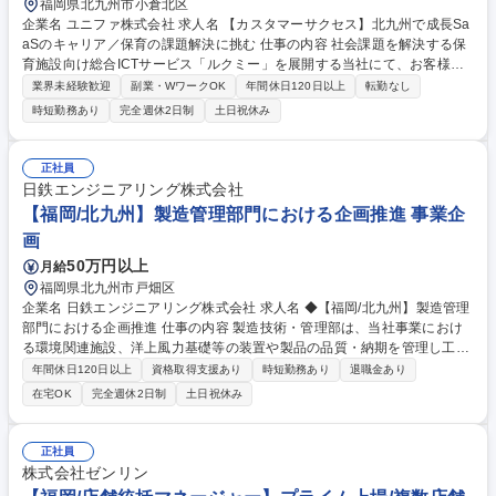
福岡県北九州市小倉北区
企業名 ユニファ株式会社 求人名 【カスタマーサクセス】北九州で成長Sa
aSのキャリア／保育の課題解決に挑む 仕事の内容 社会課題を解決する保
育施設向け総合ICTサービス「ルクミー」を展開する当社にて、お客様に
伴走しながらサービスの定着を支え、より多くの保育現場へ価値を届けて
業界未経験歓迎
副業・WワークOK
年間休日120日以上
転勤なし
いくカスタマーサクセス業務を担当いただきます！ 【具体的には】■顧客
時短勤務あり
完全週休2日制
土日祝休み
への提供価値最大化に向けた活用・定着支援 ■現場の課題解決や運用提案
■継続利用率やアクティブユーザー向上のための施策立案・実行 ■現場の
声を開発チームへフィードバックし、プロダクト改善へ繋げる業務【仕事
正社員
の魅力】全国の保育施設に導入される自社サービスの定着を最前線で支援
日鉄エンジニアリング株式会社
するため、保育士の負担軽減や子どもと向き合う時間の創出といった社会
【福岡/北九州】製造管理部門における企画推進 事業企
課題の解決を直接実感できます。 募集職種 【カスタマーサクセス】北九
画
州で成長SaaSのキャリア／保育の課題解決に挑む
50万円以上
月給
福岡県北九州市戸畑区
企業名 日鉄エンジニアリング株式会社 求人名 ◆【福岡/北九州】製造管理
部門における企画推進 仕事の内容 製造技術・管理部は、当社事業におけ
る環境関連施設、洋上風力基礎等の装置や製品の品質・納期を管理し工事
現場へ安定供給する役割を担います。 本業務では、全ての装置・製品を社
年間休日120日以上
資格取得支援あり
時短勤務あり
退職金あり
外メーカーに発注するため、一品一様の“ものづくり”を管理する要領を理
在宅OK
完全週休2日制
土日祝休み
解し、組織運用における課題抽出・施策立案を推進して実行管理する部隊
へ落とし込んでいく必要があります。具体的には、事業戦略に紐づいた人
員配置と育成計画策定・業務要領プロセスの改善・サプライチェーンの構
正社員
築などです。 募集職種 ◆【福岡/北九州】製造管理部門における企画推進
株式会社ゼンリン