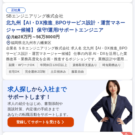
かサン：https://service.emsystems.co.jp/promotion/sukoyakasan/ プロジ
ェクトの規模は小～中規模（30人月規模）、半年～1年と様々になりま
正社員
す。 配属予定の部署では「新規開発」と「既存製品保守」のチームに分か
SBエンジニアリング株式会社
れており、各チーム10～15名程度となっており、それぞれ、設計～開発
北九州【AI・DX推進_BPOサービス設計・運営マネー
～テストまで一貫して対応しています。 募集職種 【北九州/ITエンジニ
ジャー候補】 保守/運用/サポートエンジニア
ア】自社内開発/年間休日122日/フレックス制
28万円～56万8000円
月給
福岡県北九州市八幡東区
企業名 ＳＢエンジニアリング株式会社 求人名 北九州【AI・DX推進_BPO
サービス設計・運営マネージャー候補】 仕事の内容 AI・DXを活用した業
務改革・業務高度化を企画・推進するポジションです。業務設計や運用プ
ロセスの標準化、各種サポート窓口の設計・構築・運営、スタッフ育成・
副業・WワークOK
年間休日120日以上
資格取得支援あり
時短勤務あり
組織マネジメントを担当いただきます。 【具体的な業務内容】 ■AI・DX
在宅OK
完全週休2日制
土日祝休み
服装自由
（生成AI、RPA、各種ツール等）を活用した業務改善・業務改革の企画・
推進 ■新規SaaSサービス導入時の業務設計・運用構築 ■業務フロー・マニ
ュアルの整備・標準化 ■クライアントへの業務改善提案・レポーティング
求人探し
入社まで
から
■サポート窓口・コンタクトセンターの立上げ・運営 ■KPI・収支管理 ■ス
サポートします！
タッフ育成・採用・シフト管理 募集職種 北九州【AI・DX推進_BPOサー
ビス設計・運営マネージャー候補】
求人の紹介をはじめ、書類添削や
面談対策、内定後の手続きまで
あなたの転職活動をサポートします。
登録してサポートを受ける