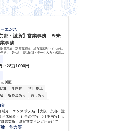
キーエンス
京都・滋賀】営業事務 ※未
営業事務
大阪営業所、京都営業所、滋賀営業所いずれかに
任せ。 【詳細】電話応対・データ入力・伝票や
カタログ送付・来客対応・営業所内で発生する事
改善をお任せ。
0円～28万1000円
市淀川区
歓迎
年間休日120日以上
迎
退職金あり
賞与あり
完全週休2日制
交通費支給
内容
内
土日祝休み
ンス 求人名 【大阪・京都・滋
 仕事の内容 【仕事内容】大
京都営業所、滋賀営業所いずれかにて営
任せ。 【詳細】電話応対・データ入力・
経験・能力等