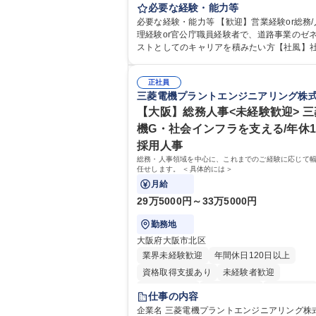
として、ジョブローテーションによる人事経
必要な経験・能力等
や収益事業等のフロント部門の部署等幅広い
必要な経験・能力等 【歓迎】営業経験or総務/
の業務をお任せいたします。研修制度やキャ
理経験or官公庁職員経験者で、道路事業のゼ
援が充実しております！ ※下記業務詳細 【業務詳
ストとしてのキャリアを積みたい方【社風】
細】■管理部門：広報、人事、経理など当公社
係部署や東京都と連携が必要なため綿密にコ
に係る管理業務 ■収益部門：駐車場の新規開
ケーションを図っています。 【業務の魅力】■幅広く
運営、新宿駅西口広場の「イベントコーナー
正社員
携われる：総合職（事務）では、駐車場の管
三菱電機プラントエンジニアリング株
の管理運営 ■道路部門：整備の急がれる骨格
や道路用地の取得、公益財団法人の中枢を担
や木造住宅密集地域の特定整備路線の用地取
部門など多岐に渡る業務を経験できます。 ■
【大阪】総務人事<未経験歓迎> 
路に関する普及啓発事業、都内の道路施設や
ロジェクト：駐車場事業の他、新宿駅西口広
機G・社会インフラを支える/年休1
事現場の見学ツアー事業 ※入社後は上記いず
設置された照明を兼ねた広告「ブライトサイ
採用人事
部門へ配属。※業務内容変更の範囲：会社の
管理運営を行うなど、事業収益を生み出す活
業務 募集職種 【都庁グループ】総合職（事務）◇残
総務・人事領域を中心に、これまでのご経験に応じて
極的に行っています。 学歴・資格 学歴：大学院 大学
任せします。 ＜具体的には＞
業月平均9時間未満／有給年平均16日取得
高専 短大 専修学校 高校 語学力： 資格：
月給
29万5000円～33万5000円
勤務地
大阪府大阪市北区
業界未経験歓迎
年間休日120日以上
資格取得支援あり
未経験者歓迎
住宅手当あり
時短勤務あり
経験者歓迎
仕事の内容
退職金あり
在宅OK
賞与あり
企業名 三菱電機プラントエンジニアリング株