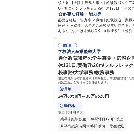
求人名 【大阪】総務人事＜未経験歓迎＞◇三
完全週休2日制
交通費支給
駅近5分以内
G・社会インフラを支える/年休127日 仕事の内容 総
土日祝休み
服装自由
寮・社宅あり
務・人事領域を中心に、これまでのご経験に
必要な経験・能力等
食事補助あり
幅広くお任せします。 ＜具体的には＞ ・総務/人事労
必要な経験・能力等 ＜職種未経験歓迎・業界
務（給与・社保・勤怠管理など） ・採用・教
歓迎＞ ～総務、人事のご経験が無い方でも、
・福利厚生運用 など ※基本的には事務所勤務
ある方であれば未経験OK～ ■歓迎条件：総務
が、採用や教育等の業務内容により、関西圏
のご経験をお持ちの方（業界不問） ■求める人物
の日帰り・宿泊を伴う国内出張もございます。
像：・社内外の関係各部門との調整を率先し
当業務を持ちつつ、お互いに助け合いながら
正社員
い、業務を円滑に遂行できる協調性やコミュ
学校法人産業能率大学
部という組織として協力しながら進める体制
ション能力を持っている方 ・人事総務領域に
募集職種 【大阪】総務人事＜未経験歓迎＞◇
ありゼネラリスト志向をお持ちの方 学歴・資格 学
通信教育課程の学生募集・広報企画
機G・社会インフラを支える/年休127日
歴：大学院 大学 語学力： 資格：
休131日/実働7h20m/フルフレック
校事務/大学事務/教務事務
通信教育課程の学生募集活動を担当。学生増に向けた
施策立案から実行までお任せします。
月給
24万8950円～30万6520円
勤務地
東京都世田谷区
業界未経験歓迎
年間休日120日以上
月平均残業時間20時間以内
学生歓迎
退職金あり
賞与あり
交通費支給