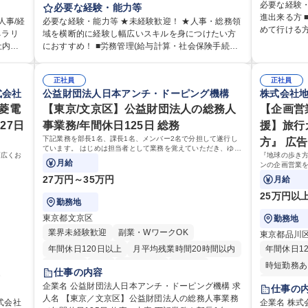
伝票や見積
必要な経験
理部門
は労務（労務管理・給与計算・安全衛生・福利厚生
必要な経験・能力等
所内で発生す
進出来る方
部署で
等）からお任せいたします。将来は総務・採用・教
人事/経
必要な経験・能力等 ★未経験歓迎！ ★人事・総務領
育制度】ご
めて行ける
リア支
育業務へ守備範囲を広げ、組織運営を支えるゼネラ
ネラリ
域を横断的に経験し幅広いスキルを身につけたい方
にて業務を
保育業界等
リストをめざせます。 ・初期業務：労働時間管理、
社内関
におすすめ！ ■労務管理(給与計算・社会保険手続
ステムがき
社実績有 【当社の事務職について】単なる事務では
の運営
給与計算、社会保険対応、福利厚生管理、安全衛
ミュニ
き・勤怠管理など)に関心があり主体的に取り組める
仕事に慣れ
なく主体性
拓、管理
生、健康経営推進等をお任せします。ご経験に応じ
方 ※労務経験者は早期にご活躍いただけます。 ■チ
ムで成果を
の付加価値
」など
て、休職者管理など、幅広く経験を積んでいただき
正社員
正社員
理運営
ームで仕事を推進できる方■将来はマネジメント職と
に共有しな
加えて、お
式会社
公益財団法人日本アンチ・ドーピング機構
株式会社
幹線道路
ます。 ・将来的な広がり：総務・採用・教育・税務
う管理
して活躍したい 【尚可】■人事、労務、採用、教育業
して業務に取り組
ポート、改
得、道
対応・経営企画等。 ★メンバーがマンツーマンで丁
様々なプ
三菱電
務のご経験 ■労務管理（給与計算・社会保険手続き・
【東京/文京区】公益財団法人の総務人
【企画営
阪・京都・
シャリスト
道路工
寧に教えるため、ご経験が浅くても安心！幅広く経
場内に
勤怠管理など）の経験 ■衛生管理者の資格をお持ちの
27日
事業務/年間休日125日 総務
援】旅行
から頼られる
れかの
験を積みたい意欲がある方に最適な環境です。 募集
ン」の
方 学歴・資格 学歴：大学院 大学 高専 短大 専修学校
下記業務を部長1名、課長1名、メンバー2名で分担して遂行し
の退勤以降
方』 広
定める
職種 【総務・人事】未経験歓迎/日立グループ/組織運
動を積
高校 語学力： 資格：
ています。 はじめは担当者として業務を覚えていただき、ゆく
リハリのある働き方
営を支えるゼネラリストを目指す
幅広くお
『地球の歩き
ゆくはリーダーやマネージャーポジションとして活躍いただく
月給
大学院 大学
ンの企画営業
ことを期待しています。
行、国内旅行
27万円～35万円
月給
外の行政や企
25万円以
勤務地
東京都文京区
勤務地
業界未経験歓迎
副業・WワークOK
東京都品川
年間休日120日以上
月平均残業時間20時間以内
年間休日1
転勤なし
英語
退職金あり
在宅OK
時短勤務あ
仕事の内容
賞与あり
育休あり
完全週休2日制
完全週休2
企業名 公益財団法人日本アンチ・ドーピング機構 求
仕事の
人名 【東京／文京区】公益財団法人の総務人事業務
交通費支給
土日祝休み
食事補助あり
土日祝休み
式会社
企業名 株式会社地球