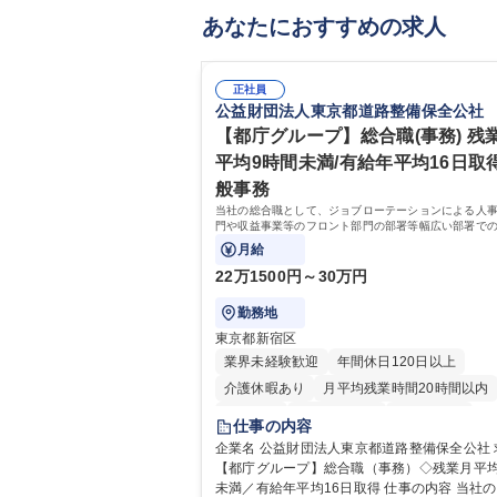
あなたにおすすめの求人
正社員
公益財団法人東京都道路整備保全公社
【都庁グループ】総合職(事務) 残
平均9時間未満/有給年平均16日取得
般事務
当社の総合職として、ジョブローテーションによる人
門や収益事業等のフロント部門の部署等幅広い部署で
お任せいたします。研修制度やキャリア支援が充実し
月給
す！ ※下記業務詳細
22万1500円～30万円
勤務地
東京都新宿区
業界未経験歓迎
年間休日120日以上
介護休暇あり
月平均残業時間20時間以内
転勤なし
住宅手当あり
経験者歓迎
仕事の内容
研修あり
退職金あり
賞与あり
企業名 公益財団法人東京都道路整備保全公社 求人名
【都庁グループ】総合職（事務）◇残業月平均
完全週休2日制
交通費支給
駅近5分以内
未満／有給年平均16日取得 仕事の内容 当社の総合職
資格取得手当あり
食事補助あり