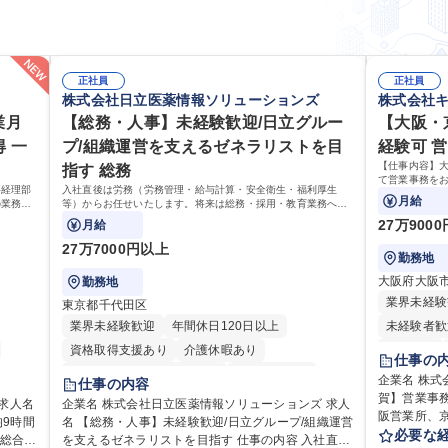
正社員
正社員
株式会社日立医薬情報ソリューションズ
株式会社
業月
【総務・人事】未経験歓迎/日立グルー
【大阪・
 一
プ/組織運営を支えるゼネラリストを目
経験可 
【仕事内容】
指す 総務
て営業事務をお
事経理部
入社直後は労務（労務管理・給与計算・安全衛生・福利厚生
見積の作成・
月給
の業務を
等）からお任せいたします。将来は総務・採用・教育業務へ守
務業務や業務
ておりま
備範囲を広げ、組織運営を支えるゼネラリストをめざせます。
27万900
月給
27万7000円以上
勤務地
大阪府大阪
勤務地
業界未経験
東京都千代田区
業界未経験歓迎
年間休日120日以上
未経験者歓
資格取得支援あり
介護休暇あり
育休あり
仕事の
月平均残業時間20時間以内
未経験者歓迎
駅近5分以
企業名 株式会社キーエ
仕事の内容
住宅手当あり
時短勤務あり
退職金あり
賀】営業事務 ※未経験可
企業名 株式会社日立医薬情報ソリューションズ 求人
阪営業所、
9時間
名 【総務・人事】未経験歓迎/日立グループ/組織運営
在宅OK
賞与あり
育休あり
完全週休2日制
業事務をお
必要な
を支えるゼネラリストを目指す 仕事の内容 入社直後
交通費支給
土日祝休み
寮・社宅あり