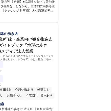
の作成・カタログ送付・来客対応・営業
・能力等 【必須】■協調性を持って業務推
る事務業務や業務改善をお任せ。 【教
 ■改善案を出しながら、主体的に業務を進
入社後、育成担当とペアになりながらOJT
方 【過去のご入社事例】人材派遣業界や
覚えていただくことが可能です。業務シ
、メーカー以外、営業事務未経験者の入
ちんと構築されているため、スムーズに
ることができる環境です。また、「チー
を発揮したサポートにより、キーエンス
出す文化」があり、良いやり方を積極的
向上に貢献します。ベースの定型業務に
がら常に改善を目指す風土のため、安心
客様や社員の状況に合わせ、能動的なサ
地球の歩き方
んでいただけます。 募集職種 【大
善の動きも期待され。組織を支えるスペ
業/行政・企業向け観光推進支
滋賀】営業事務 ※未経験可
として、チームに貢献し、結果的に社員
ガイドブック『地球の歩き
存在になることができます。平均19:30
の業務の持ち帰りも禁止されており、メ
告/メディア法人営業
となります。 学歴・資格 学歴：
方』の広告をはじめとするトータルソリューショ
 高専 短大 語学力： 資格：
をお任せします。クライアントは、観光（海外旅
、インバウンド）で地域や事業を推進したい国内
業です。
上
区
20日以上
介護休暇あり
転勤なし
り
退職金あり
在宅OK
賞与あり
日制
交通費支給
駅近5分以内
内容
の歩き方 求人名 【企画営業/行