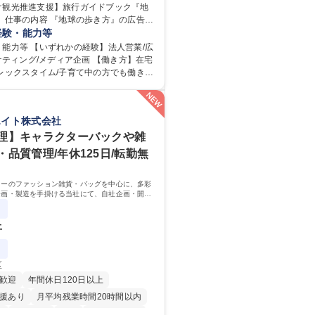
け観光推進支援】旅行ガイドブック『地
広告を
るトータルソリューションの企画営業を
経験・能力等
す。クライアントは、観光（海外旅行、
能力等 【いずれかの経験】法人営業/広
インバウンド）で地域や事業を推進した
ーケティング/メディア企画 【働き方】在宅
です。 【業務詳細】■『地球の
レックスタイム/子育て中の方でも働きや
外旅行ガイドブックのNo.1ブランドで
イドブックの
旅行においても牽引しております。観光
1メディアとして、個人旅行文化の拡大と
おいても、業界を牽引する意欲的な取り
てきたブランドに携わることが可能で
エイト株式会社
されています■インバウンドは、日本の地
内旅行ガイドブックは立ち上げ間もない新規
う国策事業です。「GOOD LUCK TRI
、「地球の歩き方」としてどう取り組む
理】キャラクターバックや雑
外旅行ガイドブックと同様に、インバウン
を作るコアメンバーとして活躍いただき
・品質管理/年休125日/転勤無
ブランドに成長しております■旅が業務で
です。旅好きにはこれ以上ない環境です
企画営業/行政・企業向け観光推進支援】
ターのファッション雑貨・バッグを中心に、多彩
企画・製造を手掛ける当社にて、自社企画・開発
ブック『地球の歩き方』
理・品質管理を担当。『かわいい』を届けるやり
ジションです。
上
区
歓迎
年間休日120日以上
援あり
月平均残業時間20時間以内
K
転勤なし
英語
住宅手当あり