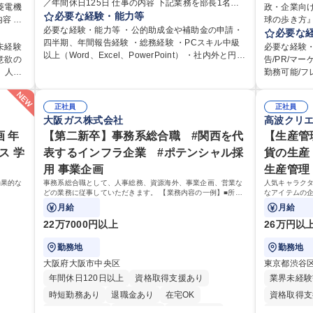
／年間休日125日 仕事の内容 下記業務を部長1名、
菱電機
政・企業向
課長1名、メンバー2名で分担して遂行しています。
必要な経験・能力等
球の歩き方』 仕事の内容 『地球の歩き方』の
はじめは担当者として業務を覚えていただき、ゆく
必要な経験・能力等 ・公的助成金や補助金の申請・
応じて
はじめとす
必要な
ゆくはリーダーやマネージャーポジションとして活
四半期、年間報告経験 ・総務経験 ・PCスキル中級
お任せしま
未経験
必要な経験・
躍いただくことを期待しています。 【総務・人事グ
以上（Word、Excel、PowerPoint） ・社内外と円滑
育研修
国内旅行、
意欲の
告/PR/マ
ループの業務内容】 ・人事制度関連 ・採用活動 ・教
な調整ができるコミュニケーション能力 ・口が堅い
です
い国内外の行政や企業
、人事
勤務可能/フ
育研修の企画、実行 ・勤怠管理 ・官公庁への各種提
方 ■歓迎要件 ・採用業務経験 ・英語に抵抗がない方
以外へ
歩き方』は海
すい環境です。 【魅力】 ■海外旅行ガ
出 ・法定の会議運営（評議員会、理事会） ・コンプ
・営業経験 学歴・資格 学歴：大学院 大学 高専 短大
 ※担
あり、国内
て行
シェアNo.
ライアンス ・内部規程やルールの管理、整備、文書
専修学校 高校 語学力： 資格：
、総務
正社員
推進支援に
正社員
ニケー
定着を担っ
管理 ・契約関連 ・衛生管理 ・防災関連・公的助成金
大阪ガス株式会社
高波クリ
です。
組みが期待
興味が
す。 ■国
の管理・オフィス、ファシリティ管理 ・福利厚生関
三菱電
域の未来を担
 年
【第二新卒】事務系総合職 #関西を代
事業であり
【生産管
連 ・職員からの問合せ、相談対応 ・その他日常の総
P」は、海
か、共に形
ス 学
表するインフラ企業 #ポテンシャル採
貨の生産
務業務全般 募集職種 【東京／文京区】公益財団法人
ドのトップ
ます。 学歴・資格 学歴：大学院 大学 語学力： 資
の総務人事業務／年間休日125日
用 事業企画
生産管理
あり、日常
格：
募集職種 【
効果的な
事務系総合職として、人事総務、資源海外、事業企画、営業な
人気キャラク
どの業務に従事していただきます。 【業務内容の一例】■所属
なアイテムの
旅行ガイド
事業部の勤労業務 ■海外に関係する各種業務 ■営業部門の企画
商品の生産管
月給
月給
スタッフ、ルート営業
がいのあるポ
22万7000円以上
26万円以
勤務地
勤務地
大阪府大阪市中央区
東京都渋谷
年間休日120日以上
資格取得支援あり
業界未経験
時短勤務あり
退職金あり
在宅OK
資格取得支
完全週休2日制
交通費支給
駅近5分以内
平日のみO