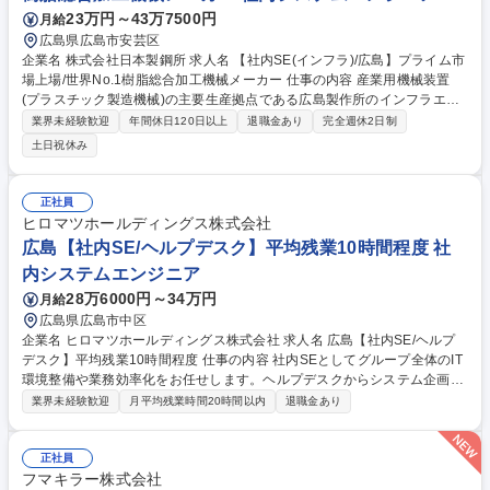
23万円～43万7500円
月給
広島県広島市安芸区
企業名 株式会社日本製鋼所 求人名 【社内SE(インフラ)/広島】プライム市
場上場/世界No.1樹脂総合加工機械メーカー 仕事の内容 産業用機械装置
(プラスチック製造機械)の主要生産拠点である広島製作所のインフラエン
ジニアをご担当いただきます。広島製作所は当社事業のメイン製作所であ
業界未経験歓迎
年間休日120日以上
退職金あり
完全週休2日制
り、全社の業績を支えております。 近年情報インフラの重要度は益々高ま
土日祝休み
っており、情報システム部門には生産管理や会計システムなど基幹システ
ムの運用、保守に留まらず、事業支援を目的としたAI、IoT関連技術の開
発まで多種多様な業務があり、更なる業務展開を目的として経験者の募集
正社員
をしております。データベースやアプリケーション活溌など幅広い業務で
ヒロマツホールディングス株式会社
の活躍を期待しております。 募集職種 【社内SE(インフラ)/広島】プライ
広島【社内SE/ヘルプデスク】平均残業10時間程度 社
ム市場上場/世界No.1樹脂総合加工機械メーカー
内システムエンジニア
28万6000円～34万円
月給
広島県広島市中区
企業名 ヒロマツホールディングス株式会社 求人名 広島【社内SE/ヘルプ
デスク】平均残業10時間程度 仕事の内容 社内SEとしてグループ全体のIT
環境整備や業務効率化をお任せします。ヘルプデスクからシステム企画、
RPA導入まで幅広く携わり、DX推進を主体的に担っていただきます。※
業界未経験歓迎
月平均残業時間20時間以内
退職金あり
業務内容の変更範囲：当社の指定する業務 ■ヘルプデスク（PC/Office操
作、システム問合せ対応） ■PCキッティング（入退社、異動に伴う設定）
■Webシステム・クラウド・パッケージ製品の企画・選定・導入 ■ネット
正社員
ワーク企画、保守、運用、OA機器選定・業者折衝 ■ExcelVBAやSQLを用
フマキラー株式会社