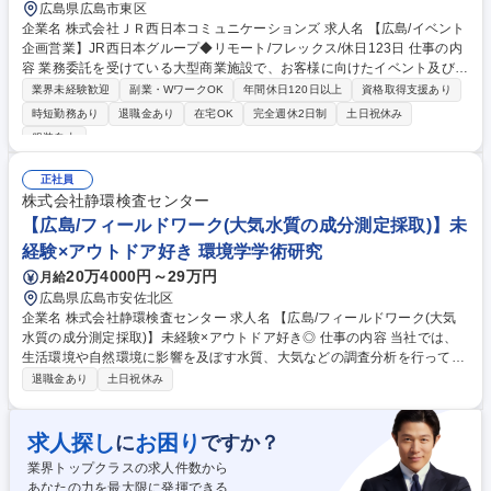
広島県広島市東区
企業名 株式会社ＪＲ西日本コミュニケーションズ 求人名 【広島/イベント
企画営業】JR西日本グループ◆リモート/フレックス/休日123日 仕事の内
容 業務委託を受けている大型商業施設で、お客様に向けたイベント及び催
事の企画立案と運営をお任せいたします。業界未経験からでもOJTを中心
業界未経験歓迎
副業・WワークOK
年間休日120日以上
資格取得支援あり
とした教育体制が整っており安心して働けます。 （1）協力会社と連携し
時短勤務あり
退職金あり
在宅OK
完全週休2日制
土日祝休み
ながら、イベントの企画運営を行います。 （2）同社が専属でイベント関
服装自由
連を請け負うため、企画ごとのコンペは基本的にありません。 （3）入社
後はまず広島市内の施設を担当いただき、将来的には広島県外の施設の業
正社員
務もあります。イベント実施時は土日祝の立ち合いもあります。（平日代
株式会社静環検査センター
休取得） 募集職種 【広島/イベント企画営業】JR西日本グループ◆リモー
【広島/フィールドワーク(大気水質の成分測定採取)】未
ト/フレックス/休日123日
経験×アウトドア好き 環境学学術研究
20万4000円～29万円
月給
広島県広島市安佐北区
企業名 株式会社静環検査センター 求人名 【広島/フィールドワーク(大気
水質の成分測定採取)】未経験×アウトドア好き◎ 仕事の内容 当社では、
生活環境や自然環境に影響を及ぼす水質、大気などの調査分析を行ってい
ます。今回お任せしたい業務は、1～2名でお客様からのご依頼に基づき現
退職金あり
土日祝休み
場へ出向き、検査対象となる水質や大気などの 試料採取を行い、持ち帰る
お仕事です。はじめは先輩社員が指導しながら共同で作業を行い、少しず
つ業務を覚えていただきますので、知識がない未経験者でも問題ありませ
求人探し
お困り
に
ですか？
ん。車での移動が多いお仕事になりますので、車の運転が苦にならない方
業界トップクラスの求人件数から
を希望します。室内でのルーチン作業より体を動かして働きたいという方
あなたの力を最大限に発揮できる