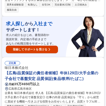
主をマッチングする仲介業務をお任せします。メーカー等からの依頼を受
け、電話で全国の運送業者へ配車手配を行います。完全在宅で全国のネッ
業界未経験歓迎
転勤なし
在宅OK
完全週休2日制
土日祝休み
トワークを構築可能です。 ■配送依頼の受付（メーカーや運送会社より）
服装自由
■全国の運送業者への車両手配（電話主体）■見積作成・価格交渉・配車調
整■建材輸送を中心とした案件対応（4t車～トレーラーまで）▼完全リモ
ートワークのため、電話でのコミュニケーションが鍵となります。個人の
求人探し
入社まで
から
成果が事業成長に直結するやりがいがあります。 募集職種 【フルリモー
サポートします！
トOK】取扱業務/ご経験者限定求人/年休120日/裁量高く働けます◎
求人の紹介をはじめ、書類添削や
面談対策、内定後の手続きまで
あなたの転職活動をサポートします。
登録してサポートを受ける
正社員
味日本株式会社
【広島/品質保証の責任者候補】年休129日/大手企業の
子会社で基盤安定 品質保証(食品/飲料/たばこ)
35万4650円以上
月給
広島県広島市南区
企業名 味日本株式会社 求人名 【広島/品質保証の責任者候補】年休129日/
大手企業の子会社で基盤安定◎ 仕事の内容 品質保証を「守り」から経営
に直結する機能へ引き上げる役割をお任せいたします。品質トラブル対応
だけでなく、品質戦略の構築、他部門との調整や牽引いただくことを期待