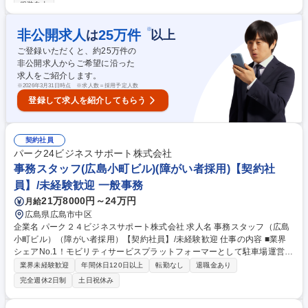
服装自由
象は設計事務所、ゼネコン、サブコンを中心に活動を行い、物件が他社に
切り替えられることなく進んでいるか縦追い営業を行う。■最終的に流通
※
非公開求人
25
万件
は
以上
代理店を特定しパナソニックグループ営業所や空質空調社担当へパスをし
て頂き、確実に受注につなげていく。 募集職種 【広島】パナソニック製
ご登録いただくと、約
25
万件の
業務用空調機器の採用推進営業/WEB面接可能
非公開求人からご希望に沿った
求人をご紹介します。
※
2026年3月31日時点 ※求人数＝採用予定人数
登録して求人を紹介してもらう
契約社員
パーク24ビジネスサポート株式会社
事務スタッフ(広島小町ビル)(障がい者採用)【契約社
員】/未経験歓迎 一般事務
21万8000円～24万円
月給
広島県広島市中区
企業名 パーク２４ビジネスサポート株式会社 求人名 事務スタッフ（広島
小町ビル）（障がい者採用）【契約社員】/未経験歓迎 仕事の内容 ■業界
シェアNo.1！モビリティサービスプラットフォーマーとして駐車場運営に
加えてカーシェアリング・キャッシュレス決済等様々な事業を展開する当
業界未経験歓迎
年間休日120日以上
転勤なし
退職金あり
社にて、ご経験や適性に合わせて事務業務を中心にお任せします。 【業務
完全週休2日制
土日祝休み
例】■書類やチラシの封入・発送■郵便の仕分けや業者対応■データ入力や
内容チェック■専用システムを使っての数字などの入力■エクセルなどを使