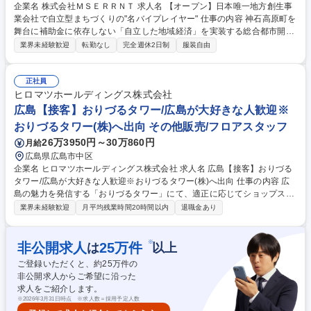
企業名 株式会社ＭＳＥＲＲＮＴ 求人名 【オープン】日本唯一地方創生事
業会社で自立型まちづくりの"名バイプレイヤー" 仕事の内容 神石高原町を
舞台に補助金に依存しない「自立した地域経済」を実装する総合都市開発
プロジェクトに挑んでいます！教育・医療・観光・農業・インフラなど多
業界未経験歓迎
転勤なし
完全週休2日制
服装自由
領域を横断して“まちづくり”を民間主導で進めています。 そんな当社で適
性や希望に合わせて柔軟に以下の業務を組み合わせてお任せします。【主
なプロジェクト】■デジタル・マーケティング■迎賓館での現場運営・アテ
正社員
ンド■事業開発・推薦■地域インフラ支援■インバウンドマーケットの開拓
ヒロマツホールディングス株式会社
【引っ越しサポート、住居手当◎】 神石高原町もしくは近隣エリアへ移住
広島【接客】おりづるタワー/広島が大好きな人歓迎※
の方は、移住費用（引っ越し費用、家賃補助等）をサポートいたします。
おりづるタワー(株)へ出向 その他販売/フロアスタッフ
募集職種 【オープン】日本唯一地方創生事業会社で自立型まちづくり
26万3950円～30万860円
月給
の"名バイプレイヤー"
広島県広島市中区
企業名 ヒロマツホールディングス株式会社 求人名 広島【接客】おりづる
タワー/広島が大好きな人歓迎※おりづるタワー(株)へ出向 仕事の内容 広
島の魅力を発信する「おりづるタワー」にて、適正に応じてショップスタ
ッフもしくはタワーコンシェル業務をお任せします。将来的にバイヤーや
業界未経験歓迎
月平均残業時間20時間以内
退職金あり
企画などおりづるタワーの運営の中核を担うことが可能です。 おりづるタ
ワーから広島の街を元気にしたい。おりづるタワーから未来に向け平和の
メッセージ伝えていく担い手になってみたい。そういった思いを持った
※
非公開求人
25
万件
は
以上
「広島愛」に溢れる方と一緒に働けることをお待ちしております。 ■タワ
ご登録いただくと、約
25
万件の
ーコンシェル：展望台・12階エリア案内、チケット販売、アルバイト管理
非公開求人からご希望に沿った
■スーベニアショップ：1階物産館での接客・レジ・商品案内 募集職種 広
求人をご紹介します。
島【接客】おりづるタワー/広島が大好きな人歓迎※おりづるタワー(株)へ
※
2026年3月31日時点 ※求人数＝採用予定人数
出向