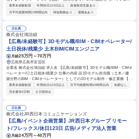
ド開発まで幅広く担当し、生成AIならではの開発プロセスをリードしま
業界未経験歓迎
年間休日120日以上
資格取得支援あり
す。 ・生成AIを活用したWebアプリケーションやAPIの設計・開発 ・プロ
月平均残業時間20時間以内
時短勤務あり
退職金あり
ンプト設計、RAG、LLM応答の精度評価などの生成AI技術の実装 ・ユー
ザー体験を重視したUI/UX設計 ・テスト自動化や品質保証、運用フェーズ
での改善支援 募集職種 ★【広島】生成AIアプリケーションエンジニア
正社員
株式会社鴻治組
【広島/未経験可】3Dモデル職/BIM・CIMオペレーター/
土日祝休/残業少 土木BIM/CIMエンジニア
25万円～70万円
月給
広島県広島市安芸区
企業名 株式会社鴻治組 求人名 【広島/未経験可】3Dモデル職/BIM・CIMオ
ペレーター/◎土日祝休/残業少 仕事の内容 設3Dモデル担当職（土木／建
築分野のBIM・CIMオペレーター）としての3Dモデル制作・修正業務 【具
体的には】 ・建築物やインフラの3Dモデルを作成し、設計・施工プロセ
業界未経験歓迎
年間休日120日以上
月平均残業時間20時間以内
転勤なし
スをサポート ・設計図や計画をデジタル化し、効率的なデータ管理・施工
完全週休2日制
土日祝休み
支援を実現 ・3Dデータを活用して工事の進行状況を視覚化 ・チームと連
携して情報を共有し、プロジェクトの円滑な進行を支援 ・専用ソフトウェ
アを使用して作業の効率化と精度向上を図る 募集職種 【広島/未経験可】
正社員
3Dモデル職/BIM・CIMオペレーター/◎土日祝休/残業少
株式会社JR西日本コミュニケーションズ
【広島/イベント企画営業】JR西日本グループ リモー
ト/フレックス/休日123日 広告/メディア法人営業
24万円～40万円
月給