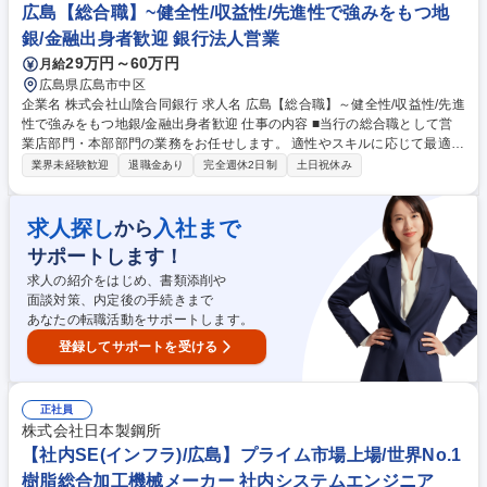
サプライチェーン改善 ★製品の物流業務にも携わることができます。 募
広島【総合職】~健全性/収益性/先進性で強みをもつ地
集職種 【広島/鉄道車両・ブレーキ部品の調達業務】未経験歓迎/車通勤可/
銀/金融出身者歓迎 銀行法人営業
在宅勤務可
29万円～60万円
月給
広島県広島市中区
企業名 株式会社山陰合同銀行 求人名 広島【総合職】～健全性/収益性/先進
性で強みをもつ地銀/金融出身者歓迎 仕事の内容 ■当行の総合職として営
業店部門・本部部門の業務をお任せします。 適性やスキルに応じて最適な
ポジションをご用意いたします。 配属可能性がある部署は以下の通りとな
業界未経験歓迎
退職金あり
完全週休2日制
土日祝休み
ります。 □営業店部門：法人向け業務、個人向け業務 等 □本部部門 ：主計
業務、システム業務、商品戦略業務 リスク管理業務、事業再生支援業務
コンサルティング業務（M＆A、事業承継他） 国際業務、マーケット業務
求人探し
入社まで
から
等 ※将来的に当行の中核となっていきたいと考えております 募集職種 広
サポートします！
島【総合職】～健全性/収益性/先進性で強みをもつ地銀/金融出身者歓迎
求人の紹介をはじめ、書類添削や
面談対策、内定後の手続きまで
あなたの転職活動をサポートします。
登録してサポートを受ける
正社員
株式会社日本製鋼所
【社内SE(インフラ)/広島】プライム市場上場/世界No.1
樹脂総合加工機械メーカー 社内システムエンジニア