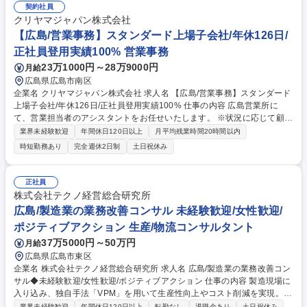
契約社員
クリヤマジャパン株式会社
【広島/営業事務】スタンダード上場子会社/年休126日/
正社員登用実績100% 営業事務
23万1000円～28万9000円
月給
広島県広島市南区
企業名 クリヤマジャパン株式会社 求人名 【広島/営業事務】スタンダード
上場子会社/年休126日/正社員登用実績100% 仕事の内容 広島営業所に
て、営業担当者のアシスタントをお任せいたします。 ※状況に応じて顧客
訪問や営業対応（外出有）もお任せいたします。 （営業5～6割、事務4～
業界未経験歓迎
年間休日120日以上
月平均残業時間20時間以内
5割）程度 【主な業務内容】 ■見積書・請求書・契約書などの書類作成・
時短勤務あり
完全週休2日制
土日祝休み
発送業務 ■買上・売上処理 ■納期調整 ■受発注業務（システム入力・在庫
確認などの登録を含む） ■営業担当のサポート業務（提案書作成、価格・
条件などの交渉） ■顧客との打ち合わせ 等 ■その他、部門内の事務業務全
正社員
般 募集職種 【広島/営業事務】スタンダード上場子会社/年休126日/正社員
株式会社テクノ経営総合研究所
登用実績100%
広島/製造業の業務改善コンサル 未経験歓迎/女性歓迎/
ポジティブアクション 生産/物流コンサルタント
37万5000円～50万円
月給
広島県広島市東区
企業名 株式会社テクノ経営総合研究所 求人名 広島/製造業の業務改善コン
サル◆未経験歓迎/女性歓迎/ポジティブアクション 仕事の内容 製造現場に
入り込み、独自手法「VPM」を用いて生産性向上やコスト削減を実現。経
営層から現場まで一丸となって課題解決に挑む「実行支援型」のコンサル
業界未経験歓迎
年間休日120日以上
転勤なし
退職金あり
土日祝休み