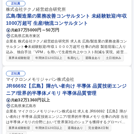
った計算や集計■社内申請の内容確認と手配、発注■社内の電話取次や社内
正社員
の問い合わせ電話対応 【働きやすい環境】年間休日120日以上、仕事とプ
株式会社テクノ経営総合研究所
ライベートの両立がしやすい環境です。残業、業務量の調整や家庭・子育
広島/製造業の業務改善コンサルタント 未経験歓迎/年収
てとの両立をサポートする支援制度を整えています。 募集職種 事務スタ
1000万超可 生産/物流コンサルタント
ッフ（広島小町ビル）（障がい者採用）【契約社員】/未経験歓迎
37万5000円～50万円
月給
広島県広島市東区
企業名 株式会社テクノ経営総合研究所 求人名 広島/製造業の業務改善コン
サルタント◆未経験歓迎/年収１０００万超可 仕事の内容 製造現場に入り
込み、独自手法「VPM」を用いて生産性向上やコスト削減を実現。経営層
から現場まで一丸となって課題解決に挑む「実行支援型」のコンサルティ
業界未経験歓迎
年間休日120日以上
転勤なし
退職金あり
土日祝休み
ングをお任せします。 入社後は先輩の案件を引き継ぎ、OJTでノウハウを
習得。単なる「資料作成係」の下積みではなく、早期から現場で顧客と対
峙できる実践的な環境です。 ・担当案件は1年スパン。じっくり信頼関係
正社員
を構築 ・生産、物流、ITなど多角的な改善を実施 ・経営と現場の橋渡し
マイクロンメモリジャパン株式会社
役としてプロジェクトを牽引します。「現場を知る」あなたの経験が活き
JR66692【広島】障がい者向け 半導体 品質技術エンジ
ます。成果を出せば年収2000万円も目指せる、夢のある環境です。 募集
ニア/世界的半導体メモリ 半導体品質管理
職種 広島/製造業の業務改善コンサルタント◆未経験歓迎/年収１０００万
32万1360円以上
月給
超可
広島県東広島市
企業名 マイクロンメモリジャパン株式会社 求人名 JR66692【広島】障が
い者向け 半導体 品質技術エンジニア/世界的半導体メモリ 仕事の内容 当社
は半導体メモリの分野において世界第3位のシェアを獲得するグローバル
メーカーです。今回は、そんな当社の半導体 品質技術エンジニアとして、
業界未経験歓迎
年間休日120日以上
退職金あり
完全週休2日制
下記の業務をお任せ致します。 【詳細】■クリーンルームの環境管理や原