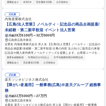
て業務推進いただきます。 【具体的な仕事内容】以下の業務のいずれかを
退職金あり
在宅OK
完全週休2日制
土日祝休み
担っていただきます。 (1)営業事務：専用端末を使って、お客様(代理店
様、工務店様)からの商材に関する問い合わせにスピーディに対応いただ
き、弊社商材の販売促進を担っていただきます。その他、商品情報説明、
正社員
在庫・納期確認など。 (2)セールスプロモーター：住宅会社等の顧客に対
内海産業株式会社
し、弊社商材の受注に向けた提案活動をおこないます。 ※外勤有 募集職
【広島/法人営業】ノベルティ・記念品の商品企画提案/
種 ★障がい者手帳必須★[地域限定職]【広島】営業事務・執務職
未経験・第二新卒歓迎 イベント法人営業
28万6100円～32万5000円
月給
広島県広島市東区
企業名 内海産業株式会社 求人名 【広島/法人営業】ノベルティ・記念品の
商品企画提案/未経験・第二新卒歓迎 仕事の内容 法人向けに販売店の来場
記念品や購入者特典等ノベルティグッズを提案します。お客様ニーズをヒ
アリングし最適な商品を提案。既存のカタログ商品のみならずオリジナル
業界未経験歓迎
年間休日120日以上
月平均残業時間20時間以内
商品の企画提案も可能なやりがいある仕事です。 ■企業の創立記念品、周
退職金あり
完全週休2日制
土日祝休み
年記念品、キャンペーン特典など、様々なノベルティグッズの提案営業を
行います。 ■中国エリアの既存顧客を中心に、お客様のニーズや予算に合
わせた最適な商品を提案します。 ■基本的にはカタログ商品からの選定が
正社員
中心ですが、お客様の要望に応じてオリジナル商品の企画提案も行いま
楽天ソシオビジネス株式会社
す。お客様のニーズをヒアリングし、形にする喜びを感じられる仕事で
【障がい者雇用】一般事務(広島)※楽天グループ 総務事
す。 募集職種 【広島/法人営業】ノベルティ・記念品の商品企画提案/未経
務
験・第二新卒歓迎
22万5000円～27万円
月給
広島県広島市東区
企業名 楽天ソシオビジネス株式会社 求人名 【障がい者雇用】一般事務