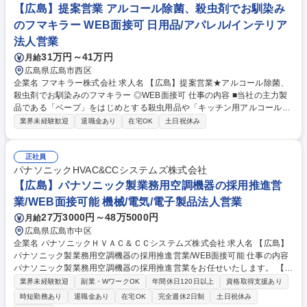
いたデータ集計、ノーコードRPA作成 グループ全体の業務効率化に関わる
【広島】提案営業 アルコール除菌、殺虫剤でお馴染み
ため、ITによる改善に主体的に関われます。 募集職種 広島【社内SE/ヘル
のフマキラー WEB面接可 日用品/アパレル/インテリア
プデスク】平均残業10時間程度
法人営業
31万円～41万円
月給
広島県広島市西区
企業名 フマキラー株式会社 求人名 【広島】提案営業★アルコール除菌、
殺虫剤でお馴染みのフマキラー ◎WEB面接可 仕事の内容 ■当社の主力製
品である「ベープ」をはじめとする殺虫用品や「キッチン用アルコール除
菌」といった家庭用品、園芸用品などの提案営業です。 【具体的には】商
業界未経験歓迎
退職金あり
在宅OK
土日祝休み
社や販売代理店・小売店（ホームセンター、スーパー ドラッグストア等
）への本部商談と店頭での販売促進を中心に担っていただきます。市場や
販売動向の調査 ・製品や売場レイアウトの提案、 その提案資料の作成
正社員
（ディスプレイや販促物の企画）等。 ■人の命や暮らしを守ることに直結
パナソニックHVAC&CCシステムズ株式会社
するやりがいのある営業です ■弊社は海外でも殺虫剤事業を展開しており
【広島】パナソニック製業務用空調機器の採用推進営
ます。将来的には海外営業としてのキャリア構築も可能です。 募集職種
業/WEB面接可能 機械/電気/電子製品法人営業
【広島】提案営業★アルコール除菌、殺虫剤でお馴染みのフマキラー ◎W
27万3000円～48万5000円
月給
EB面接可
広島県広島市中区
企業名 パナソニックＨＶＡＣ＆ＣＣシステムズ株式会社 求人名 【広島】
パナソニック製業務用空調機器の採用推進営業/WEB面接可能 仕事の内容
パナソニック製業務用空調機器の採用推進営業をお任せいたします。 【業
務内容】■設計事務所へアプローチをして頂き、当社商品のスペックイン
業界未経験歓迎
副業・WワークOK
年間休日120日以上
資格取得支援あり
活動を行って頂きます。 ■スペックイン後もゼネコン、サブコン、流通代
時短勤務あり
退職金あり
在宅OK
完全週休2日制
土日祝休み
理店と縦追い営業を実施し 受注につなげる仕事になります。■具体的な対