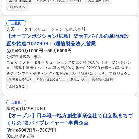
業界未経験歓迎
年間休日120日以上
転勤なし
完全週休2日制
します。 ◇監査対応：OEM委託元（大手メーカー）からの定期点検・監
土日祝休み
査の対応、報告書作成 ◇品質管理：工場内の衛生管理、工程管理における
問題解決（異物混入防止、トラブル対策） ◇マネジメント：品質保証部門
の統括、部下の指導・育成 ◇その他：ISO/HACCP関連業務、原材料メー
正社員
カーへの監査等 ※現責任者の後継者としてノウハウを引き継ぎ将来の部門
楽天トータルソリューションズ株式会社
を牽引するポジションです。 募集職種 【広島/品質保証の責任者候補】年
【オープンポジション/広島】楽天モバイルの基地局設
休129日/大手企業の子会社で基盤安定◎
置を推進/1022909 IT/通信製品法人営業
30万1000円～55万5000円
月給
広島県広島市東区
企業名 楽天トータルソリューションズ株式会社 求人名 【オープンポジシ
ョン/広島】楽天モバイルの基地局設置を推進/1022909 仕事の内容 全国に
通信インフラを構築・維持するために基地局戦略に基づき、プロジェクト
の発足から達成までのマネジメントを担っていただきます。大規模プロジ
業界未経験歓迎
年間休日120日以上
退職金あり
完全週休2日制
ェクトを推進するマネジメント能力を身につけられます。 【業務詳細】■
土日祝休み
基地局設置進捗管理：屋外/屋内/地下鉄トンネルにおける基地局設置進捗
を管理し、電波発射の時期や場所をコントロール■全国工事会社連携：工
事会社と連携し、マイルストーン策定、進捗管理■課題解決と調整：プロ
正社員
ジェクト課題に迅速に対応し解決■ドキュメント精査と品質向上：ドキュ
株式会社MSERRNT
メントの確認・精査とプロセス改善■基地局運用・保守サポート：電波発
【オープン】日本唯一地方創生事業会社で自立型まちづ
射済み基地局のオペレーションをサポートし、品質を保持 募集職種 【オ
くりの"名バイプレイヤー" 事業企画
ープンポジション/広島】楽天モバイルの基地局設置を推進/1022909
500万円～700万円
年俸
広島県神石郡