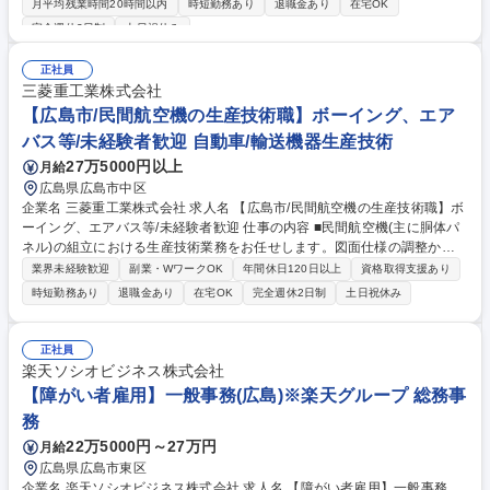
月平均残業時間20時間以内
時短勤務あり
退職金あり
在宅OK
X：BIツール等を用いた経費の予実管理ダッシュボード構築、副資材の自
完全週休2日制
土日祝休み
動発注システム導入、変動費の相関・ロス分析 (2)計画立案：生産性指標
(KPI)に基づく稼働効率分析、増産計画を反映した中長期の人員配置シミュ
正社員
レーション、請負パートナーとの契約スキーム最適化 ★入社後はOJTで専
三菱重工業株式会社
門知識を習得。現場責任者と対等に議論し、自らのアイデアを数千人規模
【広島市/民間航空機の生産技術職】ボーイング、エア
の工場経営にダイレクトに反映できる環境です。 募集職種 【広島市/コス
ト管理・人員計画の仕組み化】航空機工場の生産性最大化を担う
バス等/未経験者歓迎 自動車/輸送機器生産技術
27万5000円以上
月給
広島県広島市中区
企業名 三菱重工業株式会社 求人名 【広島市/民間航空機の生産技術職】ボ
ーイング、エアバス等/未経験者歓迎 仕事の内容 ■民間航空機(主に胴体パ
ネル)の組立における生産技術業務をお任せします。図面仕様の調整から
組立工法の検討、生産準備、量産サポート、生産性向上のための改善、設
業界未経験歓迎
副業・WワークOK
年間休日120日以上
資格取得支援あり
計変更対応等、一連の業務を担います。 【具体的な業務】 ■図面仕様の調
時短勤務あり
退職金あり
在宅OK
完全週休2日制
土日祝休み
整、組立工法検討、生産準備、生産サポート等の一連の生産技術業務 ■生
産性向上のための自動化・改善業務 ■生産維持フェーズにおける設計変更
対応、形態管理 【グローバルな活躍】中長期的には適性に応じ、海外顧客
正社員
との直接折衝や海外拠点への駐在なども担当。世界の空を飛ぶ航空機づく
楽天ソシオビジネス株式会社
りに深く関われるスケールの大きな仕事です。 募集職種 【広島市/民間航
【障がい者雇用】一般事務(広島)※楽天グループ 総務事
空機の生産技術職】ボーイング、エアバス等/未経験者歓迎
務
22万5000円～27万円
月給
広島県広島市東区
企業名 楽天ソシオビジネス株式会社 求人名 【障がい者雇用】一般事務