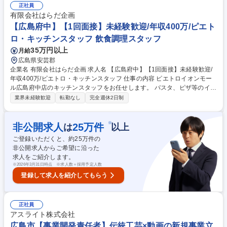
務所設備等の備品管理 ※配慮事項を考慮して業務分担します。 【グルー
正社員
プ内の障がい者雇用人数は130名以上】グループ内には、臨床心理士、公
有限会社はらだ企画
認心理士、産業カウンセラー、キャリアコンサルタントなど有資格者が複
【広島府中】【1回面接】未経験歓迎/年収400万/ピエト
数名在籍。誰でも相談可能な窓口を設けています。 募集職種 事務スタッ
ロ・キッチンスタッフ 飲食調理スタッフ
フ（広島商中日生）（障がい者採用）【契約社員】/未経験歓迎
35万円以上
月給
広島県安芸郡
企業名 有限会社はらだ企画 求人名 【広島府中】【1回面接】未経験歓迎/
年収400万/ピエトロ・キッチンスタッフ 仕事の内容 ピエトロイオンモー
ル広島府中店のキッチンスタッフをお任せします。 パスタ、ピザ等のイタ
リア料理の調理業務全般及び状況に応じて、ホール業務にも従事していた
業界未経験歓迎
転勤なし
完全週休2日制
だきます。 日報入力、発注などの事務作業もしていただきます。勤務状況
や適正に応じ将来の店長・マネージャー候補として活躍頂く場合もありま
す。 ■業務の変更の範囲：会社の定める範囲 募集職種 【広島府中】【1回
※
非公開求人
25
万件
は
以上
面接】未経験歓迎/年収400万/ピエトロ・キッチンスタッフ
ご登録いただくと、約
25
万件の
非公開求人からご希望に沿った
求人をご紹介します。
※
2026年3月31日時点 ※求人数＝採用予定人数
登録して求人を紹介してもらう
正社員
アスライト株式会社
広島市【事業開発責任者】伝統工芸×動画の新規事業立