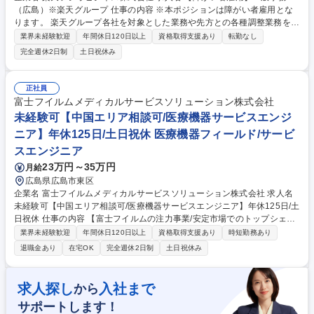
（広島）※楽天グループ 仕事の内容 ※本ポジションは障がい者雇用とな
ります。 楽天グループ各社を対象とした業務や先方との各種調整業務をご
担当頂きます。 【詳細】■総務関連業務■人事労務、教育研修関連業務■経
業界未経験歓迎
年間休日120日以上
資格取得支援あり
転勤なし
理事務（決済代行、立替金処理など）■サービス運用関連業務（楽天が展
完全週休2日制
土日祝休み
開するサービスの運用、情報精査、審査、メルマガ制作など）■発送・PD
F化・印刷関連業務（キャンペーン運営事務局対応、補助、物品の梱包、
発送など） ※上記の業務のうちいずれかをご担当いただきます。※仕事内
正社員
容は障がいの状況により相談に応じます。 ※変更範囲:当社業務全般 募集
富士フイルムメディカルサービスソリューション株式会社
職種 【障がい者雇用】一般事務（広島）※楽天グループ
未経験可【中国エリア相談可/医療機器サービスエンジ
ニア】年休125日/土日祝休 医療機器フィールド/サービ
スエンジニア
23万円～35万円
月給
広島県広島市東区
企業名 富士フイルムメディカルサービスソリューション株式会社 求人名
未経験可【中国エリア相談可/医療機器サービスエンジニア】年休125日/土
日祝休 仕事の内容 【富士フイルムの注力事業/安定市場でのトップシェア
として拡大中】 医療機関に訪問し、機器の導入、取扱説明、修理、定期点
業界未経験歓迎
年間休日120日以上
資格取得支援あり
時短勤務あり
検や、保守契約更新などを行います。(対象機器:X線画像診断装置、マンモ
退職金あり
在宅OK
完全週休2日制
土日祝休み
グラフィなど) 【詳細】出社して顧客訪問の準備や計画を行い、クリニッ
クのお昼休憩や夕方の診療後の時間に合わせて訪問。点検や修理対応を行
います。お客様に合わせて保守契約の提案もします。お客様希望により設
求人探し
入社まで
から
置などの業務は土日に対応する事がございます。社用車貸与あり、状況に
サポートします！
よっては直行直帰も可能です。 【魅力】X線診断装置や医療ITシステム等