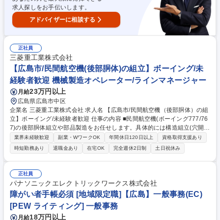
向けです。広島には検査所を併設おらず、採取した試料は本社等の検査所
求人探しをお手伝いします。
に送り、検査・分析を行います。 募集職種 【広島/フィールドワーク(大気
水質の成分測定採取)】未経験×アウトドア好き◎
アドバイザーに相談する
正社員
三菱重工業株式会社
【広島市/民間航空機(後部胴体)の組立】ボーイング/未
経験者歓迎 機械製造オペレーター/ラインマネージャー
23万円以上
月給
広島県広島市中区
企業名 三菱重工業株式会社 求人名 【広島市/民間航空機（後部胴体）の組
立】ボーイング/未経験者歓迎 仕事の内容 ■民間航空機(ボーイング777/76
7)の後部胴体組立や部品製造をお任せします。具体的には構造組立(穴開
け・打鋲)、部品製造(表面処理・塗装・機械加工)、自動打鋲機などのNC
業界未経験歓迎
副業・WワークOK
年間休日120日以上
資格取得支援あり
オペレーター業務です。 【具体的な業務】■民間航空機の構造組立作業(穴
時短勤務あり
退職金あり
在宅OK
完全週休2日制
土日祝休み
開け/打鋲) ■部品製造(表面処理/塗装/機械加工) ■自動打鋲機などのNCオペ
レータ 【仕事のやりがい】★ボーイング777および767の後部胴体はすべ
て三菱重工で生産され、ボーイング社へ直接納入。他社では真似できない
正社員
唯一無二の製品です。自分が手掛けた機体が世界の空を飛ぶ瞬間の達成感
パナソニックエレクトリックワークス株式会社
は、何物にも代えがたいやりがいです。 募集職種 【広島市/民間航空機
障がい者手帳必須 [地域限定職]【広島】一般事務(EC)
（後部胴体）の組立】ボーイング/未経験者歓迎
[PEW ライティング] 一般事務
18万円以上
月給