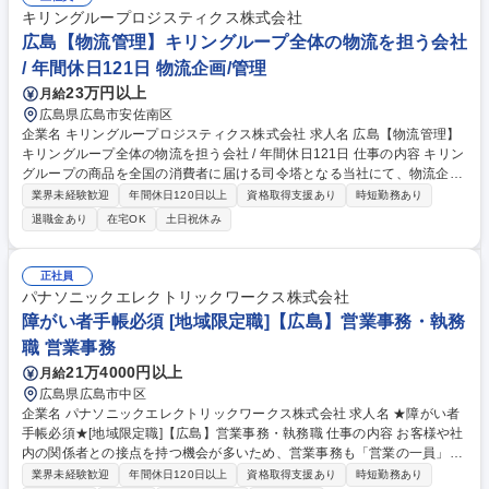
キリングループロジスティクス株式会社
広島【物流管理】キリングループ全体の物流を担う会社
/ 年間休日121日 物流企画/管理
23万円以上
月給
広島県広島市安佐南区
企業名 キリングループロジスティクス株式会社 求人名 広島【物流管理】
キリングループ全体の物流を担う会社 / 年間休日121日 仕事の内容 キリン
グループの商品を全国の消費者に届ける司令塔となる当社にて、物流企
画、管理業務をお任せ致します。商品の需給バランス分析、及び安全品質
業界未経験歓迎
年間休日120日以上
資格取得支援あり
時短勤務あり
を考慮した上で、より効率的な配車計画を企て、全体のコーディネー トを
退職金あり
在宅OK
土日祝休み
お任せいたします。 【詳細】入出庫･保管、及び卸･小売様の物流センター
への配送業務の管理、物流業務にともなう業務分析、業務改善提案の実施
等 【職場環境】複数の物流会社が統合し、設立した当社。その為、キャリ
正社員
ア入社者も多く馴染み易い環境です。約3-5年でのジョブローテーション
パナソニックエレクトリックワークス株式会社
もあり。物流におけるスペシャリストとして成長できる環境です。 募集職
障がい者手帳必須 [地域限定職]【広島】営業事務・執務
種 広島【物流管理】キリングループ全体の物流を担う会社 / 年間休日121
職 営業事務
日
21万4000円以上
月給
広島県広島市中区
企業名 パナソニックエレクトリックワークス株式会社 求人名 ★障がい者
手帳必須★[地域限定職]【広島】営業事務・執務職 仕事の内容 お客様や社
内の関係者との接点を持つ機会が多いため、営業事務も「営業の一員」で
あると、アンテナを高く張り、関係者とのコミュニケーションを密に取っ
業界未経験歓迎
年間休日120日以上
資格取得支援あり
時短勤務あり