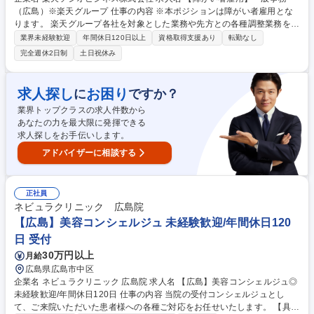
（広島）※楽天グループ 仕事の内容 ※本ポジションは障がい者雇用とな
ります。 楽天グループ各社を対象とした業務や先方との各種調整業務をご
担当頂きます。 【詳細】■総務関連業務■人事労務、教育研修関連業務■経
業界未経験歓迎
年間休日120日以上
資格取得支援あり
転勤なし
理事務（決済代行、立替金処理など）■サービス運用関連業務（楽天が展
完全週休2日制
土日祝休み
開するサービスの運用、情報精査、審査、メルマガ制作など）■発送・PD
F化・印刷関連業務（キャンペーン運営事務局対応、補助、物品の梱包、
発送など） ※上記の業務のうちいずれかをご担当いただきます。※仕事内
求人探し
お困り
に
ですか？
容は障がいの状況により相談に応じます。 ※変更範囲:当社業務全般 募集
業界トップクラスの求人件数から
職種 【障がい者雇用】一般事務（広島）※楽天グループ
あなたの力を最大限に発揮できる
求人探しをお手伝いします。
アドバイザーに相談する
正社員
ネビュラクリニック 広島院
【広島】美容コンシェルジュ 未経験歓迎/年間休日120
日 受付
30万円以上
月給
広島県広島市中区
企業名 ネビュラクリニック 広島院 求人名 【広島】美容コンシェルジュ◎
未経験歓迎/年間休日120日 仕事の内容 当院の受付コンシェルジュとし
て、ご来院いただいた患者様への各種ご対応をお任せいたします。 【具体