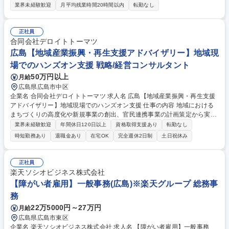
的な業務内容】 ・受付、会計、カウンセリング ・施術内容、ダウンタイ
業界未経験歓迎
月平均残業時間20時間以内
転勤なし
ム、経過についてのご説明 ・予約サイトやSNSの管理/更新 ・HP・LIN
E・電話での問い合わせ対応 ※業務の変更範囲：当社業務全般 募集職種
【広島】美容コンシェルジュ◎未経験歓迎/年間休日120日
正社員
合同会社デロイトトーマツ
広島【地域産業振興・再生支援アドバイザリー】地域現
場でのハンズオン支援 戦略/経営コンサルタント
50万円以上
月給
広島県広島市中区
企業名 合同会社デロイトトーマツ 求人名 広島【地域産業振興・再生支援
アドバイザリー】地域現場でのハンズオン支援 仕事の内容 地域における
まちづくりの高度化や新規事業の創出、官民連携事業の計画策定から実行
支援をお任せします。 【案件事例】■地域の様々な行政計画等の策定・実
業界未経験歓迎
年間休日120日以上
資格取得支援あり
転勤なし
行支援(福島復興支援プロジェクト等) ■広域連携の企画・調整・実行支援■
時短勤務あり
退職金あり
在宅OK
完全週休2日制
土日祝休み
まちづくり会社の立ち上げ/運営支援（経営管理体制構築、収益力強化等）
■官民連携事業の企画・構想・事業計画の策定、実行支援■地域の遊休不動
産/インフラの有効活用に向けた戦略の策定/実行支援■観光戦略の策定/実
正社員
行支援■地域団体（DMO/地域商社/スポーツコミッション等）の立ち上げ/
楽天ソシオビジネス株式会社
運営支援■シティプロモーションや地域ブランディングの企画・実行支援
【障がい者雇用】一般事務(広島)※楽天グループ 総務事
等 募集職種 広島【地域産業振興・再生支援アドバイザリー】地域現場で
務
のハンズオン支援
22万5000円～27万円
月給
広島県広島市東区
企業名 楽天ソシオビジネス株式会社 求人名 【障がい者雇用】一般事務