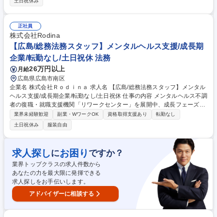
土日祝休み
材料品質管理を行い、不良品を未然に防ぐことに取り組む ■原材料品質、
クリーンルーム環境、生産プロセス、生産システム、出荷テストなど、原
材料投入から製品出荷までの製造工程全般を管理し製品品質改善など ■そ
正社員
の他、上記に付随する業務など社内外の関係者と、メールや口頭でのコミ
株式会社Rodina
ュニケーションを図ることにより業務を遂行 募集職種 JR66692【広島】
【広島/総務法務スタッフ】メンタルヘルス支援/成長期
障がい者向け 半導体 品質技術エンジニア/世界的半導体メモリ
企業/転勤なし/土日祝休 法務
26万円以上
月給
広島県広島市南区
企業名 株式会社Ｒｏｄｉｎａ 求人名 【広島/総務法務スタッフ】メンタル
ヘルス支援/成長期企業/転勤なし/土日祝休 仕事の内容 メンタルヘルス不調
者の復職・就職支援機関「リワークセンター」を展開中、成長フェーズの
当社にて総務法務スタッフを募集。他部署との連絡調整や、社内業務が円
業界未経験歓迎
副業・WワークOK
資格取得支援あり
転勤なし
滑に遂行されるようフォローを頂くポジションです。 ■会社規程に関する
土日祝休み
服装自由
管理業務 ■契約書押印管理、印章、反社チェック等の契約全般業務 ■消耗
品、備品、贈答慶弔、防災、BCP、保険、苦情対応、社内行事等の庶務全
般 ■各種会議体の運営フォロー業務 ■持株会制度、福利厚生等に関する業
求人探し
お困り
に
ですか？
務 ■弁護士等との連携や法務リスク対応、法令順守、その他全社的なコン
業界トップクラスの求人件数から
プライアンスの統括、管理業務 など 募集職種 【広島/総務法務スタッフ】
あなたの力を最大限に発揮できる
メンタルヘルス支援/成長期企業/転勤なし/土日祝休
求人探しをお手伝いします。
アドバイザーに相談する