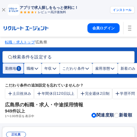
アプリで求人探しをもっと便利に！
インストール
レビュー高評価
無料
会員ログイン
/
転職・求人トップ
広島県
検索条件を設定する
勤務地
職種
年収
こだわり条件
雇用形態
新着のみ
1
こだわり条件の追加設定を忘れていませんか？
土日祝休み
年間休日120日以上
完全週休2日制
学歴不問
広島県の転職・求人・中途採用情報
949
件以上
関連度順
新着順
1
〜
100
件目を表示中
正社員