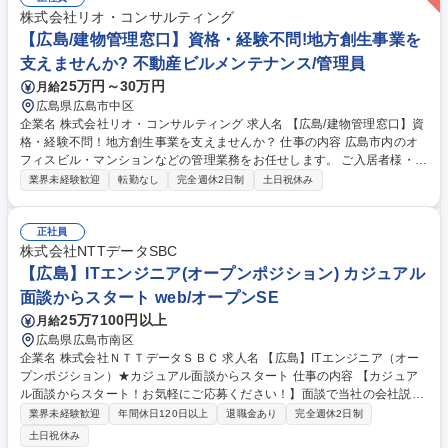
案 現場と技術職の架け橋となり、医療DXの基盤を支える重要な役割で
株式会社リオ・コンサルティング
す。 募集職種 【広島】医療ITシステムのフィールドサポート/カスタマー
【広島/建物管理窓口】資格・経験不問!地方創生事業を
サービス
支えませんか? 不動産ビルメンテナンス/管理員
25万円～30万円
月給
広島県広島市中区
企業名 株式会社リオ・コンサルティング 求人名 【広島/建物管理窓口】資
格・経験不問！地方創生事業を支えませんか？ 仕事の内容 広島市内のオ
フィスビル・マンションなどの管理業務をお任せします。 ご入居者様・ご
利用者様が安心して毎日を過ごせるように、様々なサポートをお願いしま
業界未経験歓迎
転勤なし
完全週休2日制
土日祝休み
す。物件は複数あるため、社用車で柔軟に 移動していただくことを想定し
ています。具体的には当社が管理する物件に関して、当社営業担当と建物
情報などのコミュニケーションを密に取ることで現地の物件管理体制を整
正社員
地していただきます。建物の状態によっては、専門業者との修繕に向けた
株式会社NTTデータSBC
コミュニケーションを取っていただきます【詳細】見込み客のご案内/鍵の
【広島】ITエンジニア(オープンポジション) カジュアル
手配や回収/入居者対応/建物の点検・巡回/専門業者との連携や立会/入退去
面談からスタート web/オープンSE
対応/その他作業 募集職種 【広島/建物管理窓口】資格・経験不問！地方創
25万7100円以上
月給
生事業を支えませんか？
広島県広島市南区
企業名 株式会社ＮＴＴデータＳＢＣ 求人名 【広島】ITエンジニア（オー
プンポジション）★カジュアル面談からスタート 仕事の内容 【カジュア
ル面談からスタート！お気軽にご応募ください！】面談で当社の会社説明
やご経験のキャリアをヒアリングしながら、当社への理解を深めていただ
業界未経験歓迎
年間休日120日以上
退職金あり
完全週休2日制
きます。少しでもご興味があればご応募ください！ ■当社の強みである最
土日祝休み