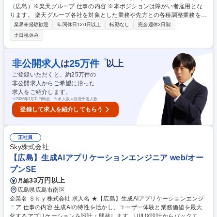
（広島）※楽天グループ 仕事の内容 ※本ポジションは障がい者雇用とな
ります。 楽天グループ各社を対象とした業務や先方との各種調整業務をご
担当頂きます。 【詳細】■総務関連業務■人事労務、教育研修関連業務■経
業界未経験歓迎
年間休日120日以上
転勤なし
完全週休2日制
理事務（決済代行、立替金処理など）■サービス運用関連業務（楽天が展
土日祝休み
開するサービスの運用、情報精査、審査、メルマガ制作など）■発送・PD
F化・印刷関連業務（キャンペーン運営事務局対応、補助、物品の梱包、
発送など） ※上記の業務のうちいずれかをご担当いただきます。※仕事内
※
非公開求人
25
万件
は
以上
容は障がいの状況により相談に応じます。 ※変更範囲:当社業務全般 募集
ご登録いただくと、約
25
万件の
職種 【障がい者雇用】一般事務（広島）※楽天グループ
非公開求人からご希望に沿った
求人をご紹介します。
※
2026年3月31日時点 ※求人数＝採用予定人数
登録して求人を紹介してもらう
正社員
Sky株式会社
【広島】生成AIアプリケーションエンジニア web/オー
プンSE
33万円以上
月給
広島県広島市南区
企業名 Ｓｋｙ株式会社 求人名 ★【広島】生成AIアプリケーションエンジ
ニア 仕事の内容 生成AIの特性を活かし、ユーザー体験と業務価値を最大
化するアプリケーションを設計・開発します。UI/UX設計からバックエン