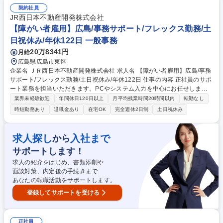
と進捗管理 ・製品別等のデータ分析と課題抽出 ・製品化から出荷までの
契約社員
他部門連携とフロー改善 ・状況に応じたお客様相談室・通販業務の支援等
JR西日本不動産開発株式会社
をお任せします。 ※将来のキャリアアップを見据えた強固な引き継ぎを行
【障がい者雇用】広島/事務サポート/フレックス勤務/土
います。 募集職種 【広島/営業企画（戦略立案・データ分析）】年休129
日祝休み/年休122日 一般事務
日・賞与5.9ヶ月
20万8341円
月給
広島県広島市東区
企業名 ＪＲ西日本不動産開発株式会社 求人名 【障がい者雇用】広島/事務
サポート/フレックス勤務/土日祝休み/年休122日 仕事の内容 正社員のサポ
ート業務を担当いただきます。PCやシステム入力を中心にお任せしま
す。原則出社いただきますが、部内の状況に応じてリモート勤務も相談可
業界未経験歓迎
年間休日120日以上
月平均残業時間20時間以内
転勤なし
能です。 【具体的には】 ■配属先部署の社員の業務として、PC・システ
時短勤務あり
退職金あり
在宅OK
完全週休2日制
土日祝休み
ムへのデータ入力、会議室予約やスケジュール調整（Outlook使用）、電
話対応、部署内の経費精算、郵送物の開封・整理などの事務業務を担当い
ただきます。 ■配属先部署には5～10名程同僚が在籍しており、ご不明な
求人探し
入社まで
から
点は周囲に確認できる環境です。また産業医との定期面談が毎月あり、希
サポートします！
望をすれば健康面についても相談できる環境です。 募集職種 【障がい者
雇用】広島/事務サポート/フレックス勤務/土日祝休み/年休122日
求人の紹介をはじめ、書類添削や
面談対策、内定後の手続きまで
あなたの転職活動をサポートします。
登録してサポートを受ける
正社員