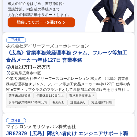
の幅広い製品があり、デジタル化が進む医療業界で幅広いスキルを習得可
求人の紹介をはじめ、書類添削や
能です。 募集職種 未経験可【中国エリア相談可/医療機器サービスエンジ
面談対策、内定後の手続きまで
ニア】年休125日/土日祝休
あなたの転職活動をサポートします。
登録してサポートを受ける
正社員
株式会社デイリーフーズコーポレーション
《広島》営業事務兼経理事務 ジャム、フルーツ等加工
食品メーカー/年休127日 営業事務
21万円～25万円
月給
広島県広島市中区
企業名 株式会社デイリーフーズコーポレーション 求人名 《広島》営業事
務兼経理事務★ジャム、フルーツ等加工食品メーカー/年休127日 仕事の内
容 ■業界トップクラスのブランドとして果物加工の製造販売を行う当社に
て製造メーカー、卸問屋、量販店、小売店等への販売および仕入業務の営
業界未経験歓迎
年間休日120日以上
資格取得支援あり
業補助。その経理事務をお任せ致します。 募集職種 《広島》営業事務兼
月平均残業時間20時間以内
転勤なし
退職金あり
完全週休2日制
経理事務★ジャム、フルーツ等加工食品メーカー/年休127日
土日祝休み
正社員
マイクロンメモリジャパン株式会社
JR87879【広島】障がい者向け エンジニアサポート職