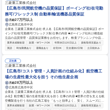
三菱重工業株式会社
【広島市/民間航空機の品質保証】ボーイング社/在宅勤
務可/フレックス制 自動車/輸送機器品質保証
27万円以上
月給
広島県広島市中区
企業名 三菱重工業株式会社 求人名 【広島市/民間航空機の品質保証】ボー
イング社/在宅勤務可/フレックス制 仕事の内容 ■ボーイング社向け構造組
立品の品質管理・品質保証業務をお任せします。検査プランニングや品質
マネジメントシステムに関わる業務、顧客やパートナー、社内関連部門と
業界未経験歓迎
副業・WワークOK
年間休日120日以上
資格取得支援あり
の技術調整などをご担当いただきます。 【具体的な業務】■検査プランニ
英語
時短勤務あり
退職金あり
在宅OK
完全週休2日制
土日祝休み
ング、検査技術検討、品質管理、品質保証 ■顧客、パートナー、社内関連
部門との技術調整 ■品質マネジメントシステムの認証に関わる業務 【仕事
の魅力】★当部門は、ボーイング社・ボンバルディア社・エアバス社など
正社員
世界有数の航空機メーカーへ民間航空機の主要構造である主翼や胴体など
三菱重工業株式会社
を供給しており、国際共同開発・製造パートナーとして、世界屈指の規
【広島市/コスト管理・人員計画の仕組み化】航空機工
模、技術力を誇っております。 募集職種 【広島市/民間航空機の品質保
場の生産性最大化を担う その他生産企画
証】ボーイング社/在宅勤務可/フレックス制
28万円以上
月給
広島県広島市中区
企業名 三菱重工業株式会社 求人名 【広島市/コスト管理・人員計画の仕組
み化】航空機工場の生産性最大化を担う 仕事の内容 ■世界の空を支える航
空機製造を行う当社の広島工場を「もっと効率よく、安く、スムーズに動
かす」ため、予算管理のDX化（BIツール活用）、操業・人員計画の立
業界未経験歓迎
副業・WワークOK
年間休日120日以上
資格取得支援あり
案、請負パートナーとの連携管理等をお任せします。 (1)コスト管理のD