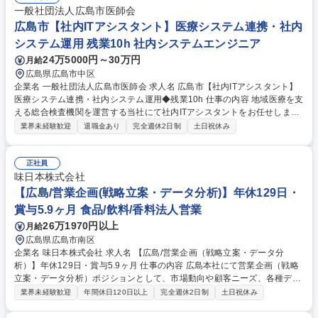
スタートし、段階的に業務範囲を広げていける安心の環境です！ 募集職種
一般社団法人広島市医師会
広島【バックオフィス事務】残業ほぼ無し/服装自由/週2回在宅勤務可
広島市【社内ITアシスタント】医療システム連携・社内
システム運用 残業10h 社内システムエンジニア
24万5000円～30万円
月給
広島県広島市中区
企業名 一般社団法人広島市医師会 求人名 広島市【社内ITアシスタント】
医療システム連携・社内システム運用◆残業10h 仕事の内容 地域医療を支
える総合検査機関を運営する当社にて社内ITアシスタントをお任せしま
す。プログラミングスキル不要で医療機関やメーカーとの調整を中心にシ
業界未経験歓迎
退職金あり
完全週休2日制
土日祝休み
ステムの設定やIT環境整備、業務効率化を担当いただきます。 ■医療シス
テム・電子カルテ連携サポート:医療機関の電子カルテと当会システムを連
携させる業務です。システムの設定や調整を行う他、医療機関やメーカー
正社員
と仕様・スケジュールの確認といった調整を行うことが主な業務です。■
味日本株式会社
臨床検査システム運用とサポート:マスタ管理、運用状況確認■社内IT環境
【広島/営業企画(戦略立案・データ分析)】年休129日・
整備と業務効率化:ツール活用による業務効率化提案、DX推進などもお任
賞与5.9ヶ月 食品/飲料/香料法人営業
せします。 ※2027年のシステム導入に向けた体制強化 募集職種 広島市
26万1970円以上
月給
【社内ITアシスタント】医療システム連携・社内システム運用◆残業10h
広島県広島市南区
企業名 味日本株式会社 求人名 【広島/営業企画（戦略立案・データ分
析）】年休129日・賞与5.9ヶ月 仕事の内容 広島本社にて営業企画（戦略
立案・データ分析）ポジションとして、市場動向や顧客ニーズ、各種デー
タをもとに営業戦略を立案し、営業部門が活動しやすい環境を整える役割
業界未経験歓迎
年間休日120日以上
完全週休2日制
土日祝休み
を担います。 ・市場・ニーズを分析した営業戦略の策定（2027年に向け
たPOSデータ用 マーケティング構築含む） ・売上・収益向上施策の立案