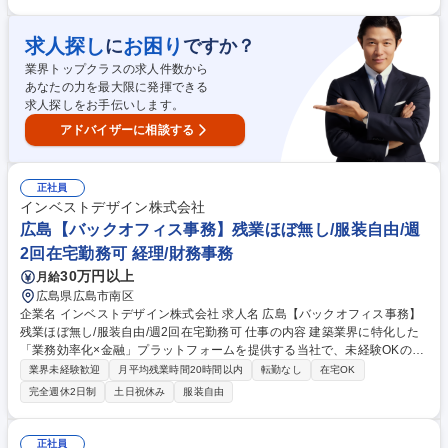
先端の技術力を習得していただき「モバイル」「オートモーティブ」「Io
T/DX」という3つの事業領域で、ITエンジニアとしてお客様へ感動を与え
るモノづくりやサービスの開発をお任せします。■ご本人の携わりたい事
求人探し
お困り
に
ですか？
業・身に着けたいスキルなどの希望を考慮のうえ、今までのご経験・適性
業界トップクラスの求人件数から
を加味して一緒に配属先を決定します。ご自身のやりたいことをお聞かせ
あなたの力を最大限に発揮できる
ください！ 募集職種 【広島】ITエンジニア（オープンポジション）★カ
求人探しをお手伝いします。
ジュアル面談からスタート
アドバイザーに相談する
正社員
インベストデザイン株式会社
広島【バックオフィス事務】残業ほぼ無し/服装自由/週
2回在宅勤務可 経理/財務事務
30万円以上
月給
広島県広島市南区
企業名 インベストデザイン株式会社 求人名 広島【バックオフィス事務】
残業ほぼ無し/服装自由/週2回在宅勤務可 仕事の内容 建築業界に特化した
「業務効率化×金融」プラットフォームを提供する当社で、未経験OKの管
理部門スタッフ！経理・労務・総務などの事務全般を少しずつお任せしま
業界未経験歓迎
月平均残業時間20時間以内
転勤なし
在宅OK
す。【業務内容の変更の範囲】会社の定める業務 ■経理・労務・総務補助
完全週休2日制
土日祝休み
服装自由
（データ入力、給与計算・契約書の管理など） ■ITツール（生成AIやスプ
レッドシート等）を使った事務の自動化・マニュアル作成 ■成長に応じた
サポート業務（将来的な上場準備の補助など） ★まずはできる手作業から
正社員