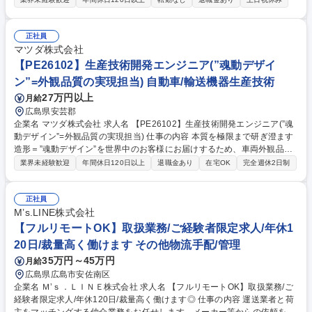
ティングをお任せします。 入社後は先輩の案件を引き継ぎ、OJTでノウハ
ウを習得。単なる「資料作成係」の下積みではなく、早期から現場で顧客
と対峙できる実践的な環境です。 ・担当案件は1年スパン。じっくり信頼
正社員
関係を構築 ・生産、物流、ITなど多角的な改善を実施 ・経営と現場の橋
マツダ株式会社
渡し役としてプロジェクトを牽引します。「現場を知る」あなたの経験が
【PE26102】生産技術開発エンジニア(”魂動デザイ
活きます。成果を出せば年収2000万円も目指せる、夢のある環境です。
ン”=外観品質の実現担当) 自動車/輸送機器生産技術
募集職種 広島/製造業の業務改善コンサル◆未経験歓迎/女性歓迎/ポジティ
27万円以上
月給
ブアクション
広島県安芸郡
企業名 マツダ株式会社 求人名 【PE26102】生産技術開発エンジニア(”魂
動デザイン”=外観品質の実現担当) 仕事の内容 本質を極限まで研ぎ澄ます
造形＝”魂動デザイン”を世界中のお客様にお届けするため、車両外観品質
向上のスペシャリストとして、新型車の量産準備と生産技術開発を担当い
業界未経験歓迎
年間休日120日以上
退職金あり
在宅OK
完全週休2日制
ただきます。 【業務詳細】※以下いずれかもしくは両方の業務 ■量産準
備：開発部門や製造部門、サプライヤー様と連携しながら量産時の生産効
率や品質を最適化するため商品企画段階から参画し、構造評価、プロセス
正社員
改善、設備/要具の開発＆導入業務 ■生産技術開発：完成車で生じる3D変
M’s.LINE株式会社
形の制御に必要な机上予測解析技術、バラツキレスの実現に必要な新工法
【フルリモートOK】取扱業務/ご経験者限定求人/年休1
の開発と合わせ、特許出願や技報作成業務 募集職種 【PE26102】生産技
20日/裁量高く働けます その他物流手配/管理
術開発エンジニア(”魂動デザイン”=外観品質の実現担当)
35万円～45万円
月給
広島県広島市安佐南区
企業名 Ｍ’ｓ．ＬＩＮＥ株式会社 求人名 【フルリモートOK】取扱業務/ご
経験者限定求人/年休120日/裁量高く働けます◎ 仕事の内容 運送業者と荷