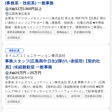
(事務系・技術系) 一般事務
32万1360円以上
月給
広島県東広島市
企業名 マイクロンメモリジャパン株式会社 求人名 JR87879【広島】障が
い者向け エンジニアサポート職（事務系・技術系） 仕事の内容 ■半導体
開発・製造を担うエンジニアのサポート業務です。障害特性やご希望を考
慮し、データ集計やマニュアル改訂、部品発注、クリーンルーム内での装
業界未経験歓迎
年間休日120日以上
退職金あり
完全週休2日制
置点検などの中からいくつかの業務をお任せします。 【詳細】■庶務業
土日祝休み
務、データ集計、資料作成 ■定期的なマニュアルの見直しや改訂作業 ■部
品の登録や発注のサポート ■コスト管理のサポート ■作業記録の確認と入
力業務 ■クリーンルーム内での装置の点検業務 など ※社内外の関係者と
契約社員
電話やメールを用いて円滑に業務を進めていただきます(聴覚に障がいが
タイムズコミュニケーション株式会社
ある方への支援・配慮も行っております)。詳細は面接時にお伝えしま
事務スタッフ(広島商中日生)(障がい者採用)【契約社
す。 募集職種 JR87879【広島】障がい者向け エンジニアサポート職（事
員】/未経験歓迎 一般事務
務系・技術系）
20万円～25万円
月給
広島県広島市中区
企業名 タイムズコミュニケーション株式会社 求人名 事務スタッフ（広島
商中日生）（障がい者採用）【契約社員】/未経験歓迎 仕事の内容 ■業界
シェアNo.1！モビリティサービスプラットフォーマーとして駐車場運営に
加えてカーシェアリング・キャッシュレス決済等様々な事業を展開する当
業界未経験歓迎
年間休日120日以上
転勤なし
在宅OK
完全週休2日制
社にて、ご経験や適性に合わせて事務業務を中心にお任せします。 【業務
土日祝休み
例】◎書類の作成や管理。会議の議事録や各種資料の作成・管理 ◎データ
入力、集計、分析 ◎電話や来客の応対、スケジュール管理 ◎消耗品や事