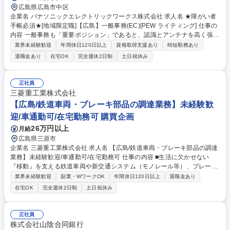
広島県広島市中区
企業名 パナソニックエレクトリックワークス株式会社 求人名 ★障がい者
手帳必須★[地域限定職]【広島】一般事務(EC)[PEW ライティング] 仕事の
内容 一般事務も「重要ポジション」であると、認識とアンテナを高く張
り、社内外の関係者とのコミュニケーションを密に取って各種業務推進い
業界未経験歓迎
年間休日120日以上
資格取得支援あり
時短勤務あり
ただきます。 【具体的な仕事内容】エンジニアリングセンターにてアシス
退職金あり
在宅OK
完全週休2日制
土日祝休み
タント業務および一般事務、庶務全般をお任せします。電気・照明、建築
の知識を用いて、技術営業のサポート業務：照明設計補助や照明プラン作
成をご担当いただきます。その他、各種資料作成、会議（WEB含む）の実
正社員
施調整と当日設営および運営、備品発注、伝票処理、自部門の予算管理、
三菱重工業株式会社
電話応対等、幅広い業務をご担当いただきます。 募集職種 ★障がい者手
【広島/鉄道車両・ブレーキ部品の調達業務】未経験歓
帳必須★[地域限定職]【広島】一般事務(EC)[PEW ライティング]
迎/車通勤可/在宅勤務可 購買企画
26万円以上
月給
広島県三原市
企業名 三菱重工業株式会社 求人名 【広島/鉄道車両・ブレーキ部品の調達
業務】未経験歓迎/車通勤可/在宅勤務可 仕事の内容 ■生活に欠かせない
『移動』を支える鉄道車両や新交通システム（モノレール等）、ブレーキ
装置に使用する部品の調達業務をお任せします。広島はもちろん、世界各
業界未経験歓迎
副業・WワークOK
年間休日120日以上
退職金あり
国で利用されている車両に関わる業務です。 ■営業が受注した車両やブレ
在宅OK
完全週休2日制
土日祝休み
ーキ装置の製造の必要な材料や部品をあらゆる資材・部品メーカーとやり
取りをしながら調達します。 【業務内容】■部品発注業務 ■サプライヤー
との連絡調整 ■既存サプライヤーへの発注量管理と新規サプライヤーの能
正社員
力調査・評価 ■試作品・初品発注取りまとめ ■転注対応 ■納期フォロー ■
株式会社山陰合同銀行