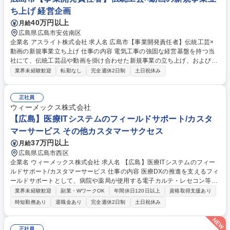
ち上げ 経営企画
40万円以上
月給
広島県広島市安佐南区
企業名 アスライト株式会社 求人名 広島市【事業開発責任者】伝統工芸×
動画の新規事業立ち上げ 仕事の内容 電気工事の強固な経営基盤を持つ当
社にて、伝統工芸品や動画を掛け合わせた新規事業の立ち上げ、および売
上創出に繋げる独自のビジネススキーム構築から実際の実行までをお任せ
業界未経験歓迎
転勤なし
完全週休2日制
土日祝休み
いたします。 ■伝統工芸品（和傘や切子など）や動画クリエイターを活用
した、新規事業における独自のビジネスモデル構築および売上創出スキー
ムの企画立案・実行■効率的なマーケティング・プロモーションの戦略立
正社員
案と多角的な市場展開■事業全体の進捗や売上の徹底した管理統括 ■将来
ウィーメックス株式会社
的には事業拡大に伴う組織作りやメンバーの採用、育成、マネジメント業
【広島】医療ITシステムのフィールドサポート/カスタ
務全般への関与 募集職種 広島市【事業開発責任者】伝統工芸×動画の新規
マーサービス その他カスタマーサクセス
事業立ち上げ
37万円以上
月給
広島県広島市西区
企業名 ウィーメックス株式会社 求人名 【広島】医療ITシステムのフィー
ルドサポート/カスタマーサービス 仕事の内容 医療DXの推進を支えるフィ
ールドサポートとして、病院や薬局が使用する電子カルテ・レセコン等の
障害対応、導入時のネットワーク構築支援、顧客や代理店との折衝などを
業界未経験歓迎
副業・WワークOK
年間休日120日以上
資格取得支援あり
お任せします。 (1)現地・リモートでの障害切り分けと解決策の提示 (2)導
時短勤務あり
退職金あり
完全週休2日制
土日祝休み
入時のネットワーク構築支援と環境調査 (3)営業からの困難案件の引き継
ぎ、顧客・代理店とのクロージング交渉 (4)カスタマーボイスの収集と製
品改善へのフィードバック (5)セキュリティやネットワーク構成の改善提
正社員