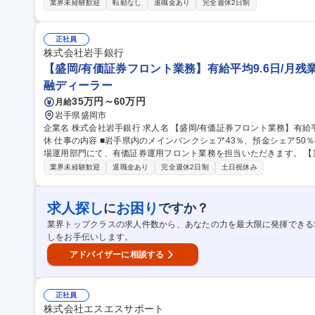
細】・請求書の支払い処理、現預金管理、売上計上・入金管理 ・日次
業界未経験歓迎
転勤なし
退職金あり
完全週休2日制
ーのマネジメントおよび業務フォロー 【魅力】東北有数の大型オー
のあるポジションです。経験や適性に応じて段階的に業務範囲を広げ
てマネジメントスキルを磨いていただけます。 募集職種 安比高原【経理マネージャー】東北最大級のリゾート運
正社員
営会社/転勤無
株式会社岩手銀行
【盛岡/有価証券フロント業務】有給平均9.6日/月残業7
融ディーラー
35万円～60万円
月給
岩手県盛岡市
企業名 株式会社岩手銀行 求人名 【盛岡/有価証券フロント業務】有給平均9.6日/月残業7.6H程/年休120日/土日祝
休 仕事の内容 ■岩手県内のメインバンクシェア43％、預金シェア50％の岩手県のリーディングバンクの当行の市
場運用部門にて、有価証券運用フロント業務を担当いただきます。 【業務】銀行の資産を増やすために、投資先
の銘柄やそのポートフォリオについて決定する等の市場運用業務をお任
業界未経験歓迎
退職金あり
完全週休2日制
土日祝休み
券・株式・投資信託等) ■市場分析、投資方針策定、取引執行、ポジ
成、関連部署連携等の業務を担っていただきます【魅力】専門的知識
ることができます。 募集職種 【盛岡/有価証券フロント業務】有給
求人探し
お困り
に
ですか？
業界トップクラスの求人件数から、あなたの力を最大限に発揮できる
しをお手伝いします。
アドバイザーに相談する
正社員
株式会社エスエスサポート