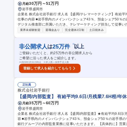
30万円～51万円
月給
岩手県盛岡市
企業名 株式会社岩手銀行 求人名 【盛岡/テレマーケティング】有給平均9.6日/月残業7.6H程/年休120日/土日祝休
仕事の内容 ■岩手県内のメインバンクシェア43％、預金シェア50％
デジタル推進部に所属いただき、テレマーケティング担当して従事いただきます。 【業務】電
の営業・提案・受付対応(テレマーケティング／インサイドセールス／
業界未経験歓迎
退職金あり
完全週休2日制
土日祝休み
する商品やサービスに関する問い合わせ対応 ・新規・既存顧客への案
【魅力】・非対面取引といった顧客接点の重点分野に携われる。 ・指
能。・成果が数字で見えやすく、成長実感と達成感を得やすい環境。 募集職種 【盛岡/テレマーケティング】有給
※
非公開求人
25
万件
は
以上
平均9.6日/月残業7.6H程/年休120日/土日祝休
ご登録いただくと、約
25
万件の非公開求人から
ご希望に沿った求人をご紹介します。
※
2026年3月31日時点 ※求人数＝採用予定人数
登録して求人を紹介してもらう
正社員
株式会社岩手銀行
【盛岡/内部監査】 有給平均9.6日/月残業7.6H程/年
35万円～60万円
月給
岩手県盛岡市
企業名 株式会社岩手銀行 求人名 【盛岡/内部監査】★有給平均9.6日/月残業7.6H程/年休120日/土日祝休 仕事の内
容 ■岩手県内のメインバンクシェア43％、預金シェア50％の岩手県
銀行グループの内部監査業務に従事いただきます。 【具体的に】営業店、本部、グループ会社等の内部監査業務