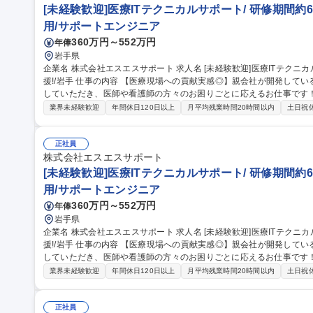
[未経験歓迎]医療ITテクニカルサポート/ 研修期間約6
用/サポートエンジニア
360万円～552万円
年俸
岩手県
企業名 株式会社エスエスサポート 求人名 [未経験歓迎]医療ITテクニカルサポート/◎研修期間約6か月間で活躍支
援!/岩手 仕事の内容 【医療現場への貢献実感◎】親会社が開発している電子カルテサービスの導入先病院に常駐
していただき、医師や看護師の方々のお困りごとに応えるお仕事です！
能！ 【具体的には】システムの操作説明、PCトラブルシューティング、データバックアップ確認等のテクニカル
業界未経験歓迎
年間休日120日以上
月平均残業時間20時間以内
土日祝
サポート、各部門からの問い合わせ対応、医療情報システムの運用、
くゆくは、サーバやネットワークの保守業務や現状のシステム・運用
も勉強いただきながら徐々にお任せいたします。 募集職種 [未経験歓迎]医療ITテクニカルサポート/◎研修期間約6
正社員
か月間で活躍支援!/岩手
株式会社エスエスサポート
[未経験歓迎]医療ITテクニカルサポート/ 研修期間約6
用/サポートエンジニア
360万円～552万円
年俸
岩手県
企業名 株式会社エスエスサポート 求人名 [未経験歓迎]医療ITテクニカルサポート/◎研修期間約6か月間で活躍支
援!/岩手 仕事の内容 【医療現場への貢献実感◎】親会社が開発している電子カルテサービスの導入先病院に常駐
していただき、医師や看護師の方々のお困りごとに応えるお仕事です！
能！ 【具体的には】システムの操作説明、PCトラブルシューティング、データバックアップ確認等のテクニカル
業界未経験歓迎
年間休日120日以上
月平均残業時間20時間以内
土日祝
サポート、各部門からの問い合わせ対応、医療情報システムの運用、
くゆくは、サーバやネットワークの保守業務や現状のシステム・運用
も勉強いただきながら徐々にお任せいたします。 募集職種 [未経験歓迎]医療ITテクニカルサポート/◎研修期間約6
正社員