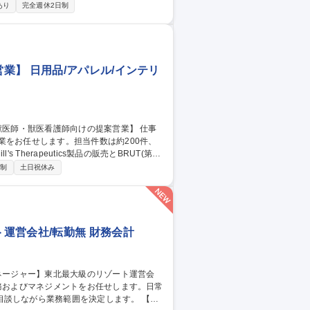
あり
完全週休2日制
どの手続き■施工業者選定■工事監理、工程会
て替え需要が高まっていることに加え、農業
据えた建設計画が必要になっているため。
で/年休124日以上
】 日用品/アパレル/インテリ
業をお任せします。担当件数は約200件、
商品の栄養学的な優位性について、獣医師・
日制
土日祝休み
信頼関係構築■会社全体の事業戦略を理解
販売計画やプログラムにそって優先事項を
運営会社/転勤無 財務会計
しながら業務範囲を決定します。 【詳