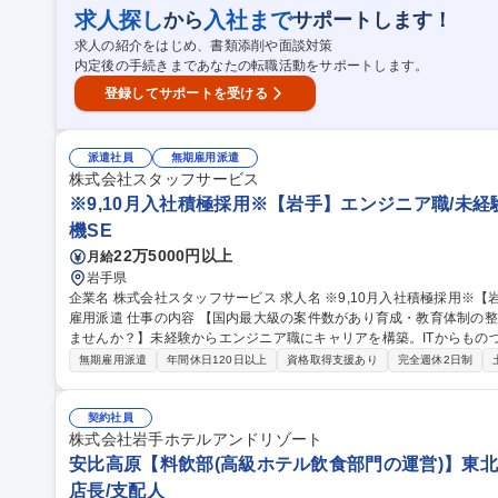
一風堂／SV候補】東証プライム上場G！/海外赴任等の可能性もあり
求人探し
入社まで
から
サポートします！
求人の紹介をはじめ、書類添削や面談対策
内定後の手続きまであなたの転職活動をサポートします。
登録してサポートを受ける
派遣社員
無期雇用派遣
株式会社スタッフサービス
※9,10月入社積極採用※【岩手】エンジニア職/未経験
機SE
22万5000円以上
月給
岩手県
企業名 株式会社スタッフサービス 求人名 ※9,10月入社積極採用※【岩手】エンジニア職/未経験歓迎/研修◎/無期
雇用派遣 仕事の内容 【国内最大級の案件数があり育成・教育体制の整っている会社で、新たなキャリアを構築し
ませんか？】未経験からエンジニア職にキャリアを構築。ITからもの
です 【未経験からでも活躍できる充実の研修制度と教育支援制度】目的に応じて、通信教育講座(約300講座)やイ
無期雇用派遣
年間休日120日以上
資格取得支援あり
完全週休2日制
ーラーニング(約600講座)が利用できます。また資格取得者には奨励
を図る事が可能です【業界トップクラスの案件数】大手メーカー中心
経験からでも活躍できるチャンスがあります※詳細の案件例はフリーコメント記載 募集職種 ※9
契約社員
用※【岩手】エンジニア職/未経験歓迎/研修◎/無期雇用派遣
株式会社岩手ホテルアンドリゾート
安比高原【料飲部(高級ホテル飲食部門の運営)】東
店長/支配人