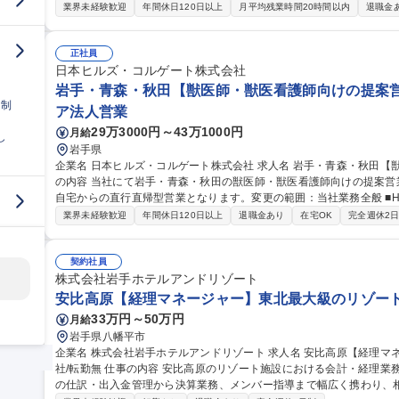
せいたします。 ■JAからの施設建設に関する相談対応■要望整理、計画案作成、概算工事費算出■基本設計/実施設
業界未経験歓迎
年間休日120日以上
月平均残業時間20時間以内
退職金
計/意匠/構造/設備を含めた設計業務■行政との協議、建築確認申請な
議参加、進捗確認■竣工検査、引渡し対応 【募集背景】JA施設の建
を取り巻く環境変化に伴い、施設の集約・再編や地域農業の将来を見
正社員
募集職種 岩手【JA全農:一級建築士】JA施設の設計監理/計画～引渡しま
日本ヒルズ・コルゲート株式会社
岩手・青森・秋田【獣医師・獣医看護師向けの提案営業
日制
ア法人営業
29万3000円～43万1000円
月給
し
岩手県
企業名 日本ヒルズ・コルゲート株式会社 求人名 岩手・青森・秋田【獣医師・獣医看護師向けの提案営業】 仕事
の内容 当社にて岩手・青森・秋田の獣医師・獣医看護師向けの提案営
自宅からの直行直帰型営業となります。変更の範囲：当社業務全般 ■Hill's Therapeutics製品の販売とBRUT(第一
推奨ブランド)推進活動においてKPIを達成■獣医学術チームと協業し
業界未経験歓迎
年間休日120日以上
退職金あり
在宅OK
完全週休2
獣医看護師に向けた啓蒙■コンサルティング営業を通じ各クリニックと
し獣医チャネル営業本部のリーダーシップチームの指示に従い必要な
実行。問題が発生した場合にリカバリーを実施。 募集職種 岩手・青森・秋田【獣医師・獣医看護師向けの提案営
契約社員
業】
株式会社岩手ホテルアンドリゾート
安比高原【経理マネージャー】東北最大級のリゾート
33万円～50万円
月給
岩手県八幡平市
企業名 株式会社岩手ホテルアンドリゾート 求人名 安比高原【経理マネージャー】東北最大級のリゾート運営会
社/転勤無 仕事の内容 安比高原のリゾート施設における会計・経理業務およびマネジメントをお任せします。日常
の仕訳・出入金管理から決算業務、メンバー指導まで幅広く携わり、相談