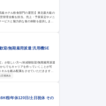
サービスと魅力的な食の体験を提供しま
・安全管理 【魅力】国内外から多くのゲスト
あります。ホテルだけでなくブライダルや
 募集職種 安比高原【料
歓迎/無期雇用派遣 汎用機SE
験からでもキャリアを作っていくことが可
スキルを鑑み配属をさせていただきます。
て、通信教育講座(約300講座)やe-ラー
土日祝休み
があるため、働きながらスキルアップを図る
間7万件以上のプロジェクトがあり、未経験
ルプデスク/
6H程/年休120日/土日祝休 その