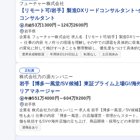
か月間で活躍支援!/岩手
フューチャー株式会社
【リモート可/岩手】製造DXリードコンサルタント~
コンサルタント
53万1300円～126万2600円
月給
岩手県
企業名 フューチャー株式会社 求人名 【リモート可/岩手】製造DXリードコンサルタント～全国各地より勤務可能
～ 仕事の内容 モノ作りの現場を理解しその中での課題を具体的に収集し改善活動と、会社の経営方針や外部環境
の変化に対して検討すべきことを整理整頓し、優先度をつけて具体的
そしてプランに従い具体的なプロジェクトを立ち上げ、パートナーの
業界未経験歓迎
年間休日120日以上
転勤なし
土日祝休み
っていただきます。 ■課題抽出と解決のアクションプラン検討■自ら
デザインから、システムを設計・開発■クラウドを活用した全体アーキ
身や技術を理解し、お客さまと伴走して、プロジェクトを推進 募集職種 【リモート可/岩手】製造DXリードコン
正社員
サルタント～全国各地より勤務可能～
株式会社力の源カンパニー
岩手【博多一風堂/SV候補】東証プライム上場G!/海
リアマネージャー
551万4000円～604万9200円
年俸
岩手県
企業名 株式会社力の源カンパニー 求人名 岩手【博多一風堂／SV候補】東証プライム上場G！/海外赴任等の可能
性もあり 仕事の内容 「博多一風堂」の店舗運営・管理からスタート。店長として店舗経営を習得した後、複数店
舗を統括するSVや海外店舗の立ち上げ、商品開発・採用などの本部
可能です。 【主要業務一覧】 ■調理業務、仕込み、ホールでの接客・サービス業務 ■売上金・食材の管理および店
退職金あり
舗の衛生管理 ■アルバイト・社員スタッフの採用、育成、シフト作成
に向けた各種企画実施 ■将来的な複数店舗のマネジメント（SV業務）や海外事業・本部