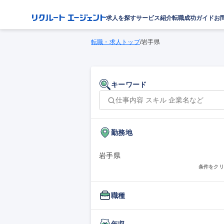
求人を探す
サービス紹介
転職成功ガイド
お
転職・求人トップ
/
岩手県
キーワード
勤務地
岩手県
条件をクリ
職種
年収