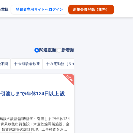
企業様
登録者専用サイトへログイン
新規会員登録（無料）
関連度順
新着順
歴不問
未経験者歓迎
在宅勤務（リモートワーク）OK
家賃補助・
引渡しまで/年休124日以上 設
・賃貸施設等の設計監理、工事検査をお任