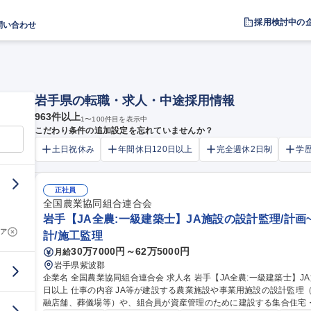
採用検討中の
問い合わせ
岩手県の転職・求人・中途採用情報
963
件以上
1
〜
100
件目を表示中
こだわり条件の追加設定を忘れていませんか？
土日祝休み
年間休日120日以上
完全週休2日制
学
正社員
全国農業協同組合連合会
岩手【JA全農:一級建築士】JA施設の設計監理/計画~
ア
計/施工監理
30万7000円～62万5000円
月給
岩手県紫波郡
企業名 全国農業協同組合連合会 求人名 岩手【JA全農:一級建築士】JA施設の設計監理/計画～引渡しまで/年休124
日以上 仕事の内容 JA等が建設する農業施設や事業用施設の設計監理（青果物集出荷施設・米麦乾燥調製施設、金
融店舗、葬儀場等）や、組合員が資産管理のために建設する集合住宅