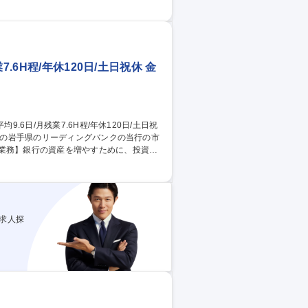
～月次・年次決算業務の遂行 ・経理メンバ
ルシーズンリゾートを裏から支えるやりがい
られるため、これまでの経理経験を活かし
.6H程/年休120日/土日祝休 金
せします【具体的に】■有価証券運用(債
ション／リスク管理、稟議・委員会資料作
と経験を活かし、当行の利益成長に貢献す
平均9.6日/月残業7.6H程/年休120日/土日祝休
求人探