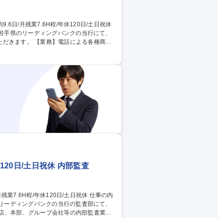
の岩手県のリーディングバンクの当行にて、
話による各種商品
コールセンター)【具体的に】・当行が提供
内や提案 ・システム活用とデータ連携、等
導体制があり、実践的にスキルアップ可
休120日/土日祝休 内部監査
のリーディングバンクの当行の監査部にて、