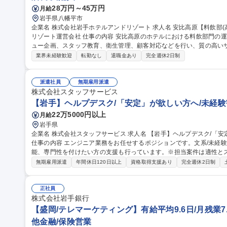
28万円～45万円
月給
岩手県八幡平市
企業名 株式会社岩手ホテルアンドリゾート 求人名 安比高原【料飲部(高級ホテル飲食部門の運営)】東北最大級の
リゾート運営会社 仕事の内容 安比高原のホテルにおける料飲部門の運営管理全般を担当。売上・予算策定やメニ
ュー企画、スタッフ教育、衛生管理、顧客対応などを行い、質の高い
す。 【詳細】・飲食部門の運営管理・収支管理、売上・予算策定 ・メニューの企画・立案 ・スタッフの教育・指
業界未経験歓迎
転勤なし
退職金あり
完全週休2日制
導・シフト管理 ・顧客対応、問い合わせ・クレーム対応 ・衛生管理
が訪れるリゾート地で、質の高いおもてなしを提供できるやりがいが
レジャー等、多角的な事業を展開する企業だからこそ、幅広いキャリア形成が可能です。
派遣社員
無期雇用派遣
飲部(高級ホテル飲食部門の運営)】東北最大級のリゾート運営会社
株式会社スタッフサービス
【岩手】ヘルプデスク/「安定」が欲しい方へ/未経験
22万5000円以上
月給
岩手県
企業名 株式会社スタッフサービス 求人名 【岩手】ヘルプデスク/「安定」が欲しい方へ/未経験歓迎/無期雇用派遣
仕事の内容 エンジニア業務をお任せするポジションです。文系/未経
能、専門性を付けたい方の支援も行っています。※担当案件は適性と
【未経験からでも活躍できる充実の研修制度と教育支援制度】目的に応じ
無期雇用派遣
年間休日120日以上
資格取得支援あり
完全週休2日制
ニング(約500講座)が利用できます。また資格取得者には奨励金制度
事が可能です。【業界トップクラスの案件数】大手メーカー中心に年
からでも活躍できるチャンスがあります※詳細の案件例はフリーコメント記載 募集職種 【岩手】ヘ
正社員
「安定」が欲しい方へ/未経験歓迎/無期雇用派遣
株式会社岩手銀行
【盛岡/テレマーケティング】有給平均9.6日/月残業7.
他金融/保険営業