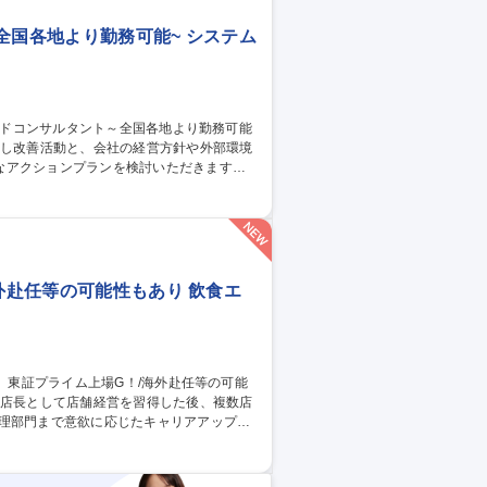
全国各地より勤務可能~ システム
なアクションプランを検討いただきます。
選定や自らが手を動かして案件の推進を行
も手を動かし、ビジネスやアーキテクチャの
テクチャのデザインおよび構築■業務の中
外赴任等の可能性もあり 飲食エ
管理部門まで意欲に応じたキャリアアップが
・管理 ■店舗の経営戦略立案および売上向上
業務 募集職種 岩手【博多