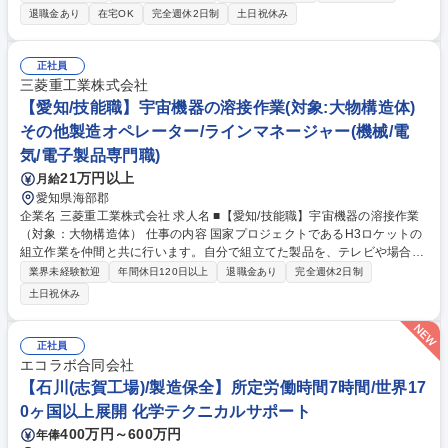
理活動の推進、当社グループの各種安全施策の展開、運用/業所の環境マネ
退職金あり
在宅OK
完全週休2日制
土日祝休み
ジメントシステム（ISO14001）の維持・運用、環境にかかわる当社グル
ープ施策の遂行、事業所内の環境管理・維持にかかわる業務 ※将来的には
担当課長あるいは課長として環境安全課のマネジメントを担っていただく
正社員
予定です。 募集職種 【103414(神奈川)】環境安全管理担当（安全・環境
三菱重工業株式会社
施策の企画・運用）
【愛知/技能職】宇宙機器の溶接作業(対象:大物構造体)
その他製造オペレーター/ラインマネージャー(機械/電
気/電子製品専門職)
21万円以上
月給
愛知県海部郡
企業名 三菱重工業株式会社 求人名 ■【愛知/技能職】宇宙機器の溶接作業
（対象：大物構造体） 仕事の内容 国家プロジェクトであるH3ロケットの
組立作業を仲間と共に行います。自分で組立てた製品を、テレビや場合に
よっては現地で打上げの瞬間を見ることができるので、達成感や充実感を
業界未経験歓迎
年間休日120日以上
退職金あり
完全週休2日制
味わうことができる業務です。 【機種】・H3ロケット ・HTV-X（こうの
土日祝休み
とり後継機） 【作業内容（具体例）】・H3ロケットタンクへのFSW溶接
（シリンダー部品同士の接合、シリンダーとドーム蓋の接合） ・HTV-X与
圧部キャリアへのTIG溶接 ・クレーン等を用いた大物ハンドリング ※中長
正社員
期的には、上記作業他、適性を見ながら現場管理や生産管理業務も担当頂
エコラボ合同会社
く可能性もあります。 募集職種 ■【愛知/技能職】宇宙機器の溶接作業
【石川(志賀工場)/製造保全】所定労働時間7時間/世界17
（対象：大物構造体）
0ヶ国以上展開 化学テクニカルサポート
400万円～600万円
年俸