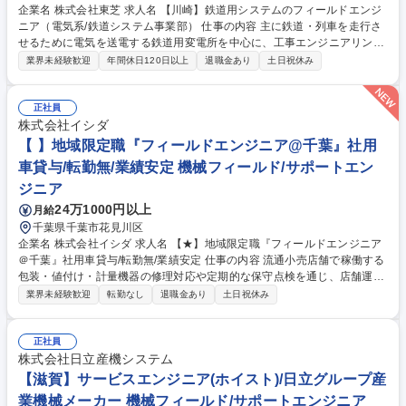
企業名 株式会社東芝 求人名 【川崎】鉄道用システムのフィールドエンジ
ニア（電気系/鉄道システム事業部） 仕事の内容 主に鉄道・列車を走行さ
せるために電気を送電する鉄道用変電所を中心に、工事エンジニアリン
グ、施工管理を担うフィールドエンジニア業務をお任せいたします。（建
業界未経験歓迎
年間休日120日以上
退職金あり
土日祝休み
物の改変を伴う業務は含まない） 【業務例】鉄道事業者（JRや私鉄な
ど）の現場での設置場所確認、他社（建築・空調・他設備）との調整業務/
機器の搬入ルートや耐震強度計算といった施工計画や、配置図面などの作
正社員
成/現場での施工管理業務/試運転・顧客への引き渡しなど。チームとして
株式会社イシダ
一つのプロジェクトを完遂させることに取り組み、設備が出来ていく過程
【 】地域限定職『フィールドエンジニア@千葉』社用
が見え「鉄道運行を支えている」ことが実感できる業務です。※建物の改
車貸与/転勤無/業績安定 機械フィールド/サポートエン
変を伴う業務は含まない 募集職種 【川崎】鉄道用システムのフィールド
ジニア
エンジニア（電気系/鉄道システム事業部）
24万1000円以上
月給
千葉県千葉市花見川区
企業名 株式会社イシダ 求人名 【★】地域限定職『フィールドエンジニア
＠千葉』社用車貸与/転勤無/業績安定 仕事の内容 流通小売店舗で稼働する
包装・値付け・計量機器の修理対応や定期的な保守点検を通じ、店舗運営
と商品の安定供給という重要な社会インフラを裏側から支える現場密着型
業界未経験歓迎
転勤なし
退職金あり
土日祝休み
の技術職としての役割を担っていただきます。 【業務内容】・機器の修理
対応：店舗からの連絡を受け、現地で原因調査と故障箇所の特定を行い、
部品交換等を通じて迅速な復旧を図ります。 ・新規機器の納品設置：店舗
正社員
の改装や新店オープンに伴い、機器の設置や初期設定を行い、現場スタッ
株式会社日立産機システム
フへ使用方法を丁寧に指導します。 ・定期保守と点検：トラブルを未然に
【滋賀】サービスエンジニア(ホイスト)/日立グループ産
防ぐため、定期的な動作確認を実施し、円滑な店舗運営と商品の安定供給
業機械メーカー 機械フィールド/サポートエンジニア