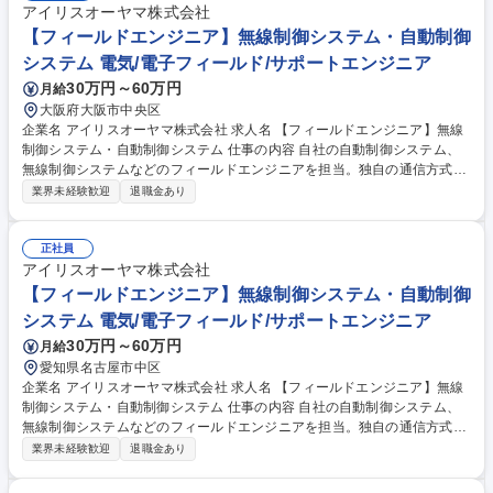
アイリスオーヤマ株式会社
【フィールドエンジニア】無線制御システム・自動制御
システム 電気/電子フィールド/サポートエンジニア
30万円～60万円
月給
大阪府大阪市中央区
企業名 アイリスオーヤマ株式会社 求人名 【フィールドエンジニア】無線
制御システム・自動制御システム 仕事の内容 自社の自動制御システム、
無線制御システムなどのフィールドエンジニアを担当。独自の通信方式
『メッシュリンク』を採用し高速＆安定した通信を実現する無線制御シス
業界未経験歓迎
退職金あり
テム「LiCONEX」等の商品を担当します。 【業務内容】 ■定期点検（正
常動作の有無チェック）/点検結果の報告書作成 ■営業への同行/不具合機
器の修繕、取替手続き ■長期修繕計画又は省エネ計画の作成、客先（発注
正社員
者）への提案/保守契約（年間）継続更新の提案 ■システムトラブル対応
アイリスオーヤマ株式会社
など 募集職種 【フィールドエンジニア】無線制御システム・自動制御シ
【フィールドエンジニア】無線制御システム・自動制御
ステム
システム 電気/電子フィールド/サポートエンジニア
30万円～60万円
月給
愛知県名古屋市中区
企業名 アイリスオーヤマ株式会社 求人名 【フィールドエンジニア】無線
制御システム・自動制御システム 仕事の内容 自社の自動制御システム、
無線制御システムなどのフィールドエンジニアを担当。独自の通信方式
『メッシュリンク』を採用し高速＆安定した通信を実現する無線制御シス
業界未経験歓迎
退職金あり
テム「LiCONEX」等の商品を担当します。 【業務内容】 ■定期点検（正
常動作の有無チェック）/点検結果の報告書作成 ■営業への同行/不具合機