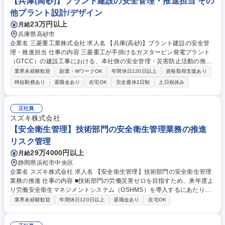
【兵庫(高砂)】プラント建設の安全管理・推進担当 その
他プラント設計/デザイン
23万円以上
月給
兵庫県高砂市
企業名 三菱重工業株式会社 求人名 【兵庫(高砂)】プラント建設の安全管
理・推進担当 仕事の内容 三菱重工が手掛けるガスタービン発電プラント
（GTCC）の建設工事における、本社側の安全管理・災害防止活動の推進
をお任せします。デスクワーク中心で、現場への出張は比較的少ないポジ
業界未経験歓迎
副業・WワークOK
年間休日120日以上
資格取得支援あり
ションです。 工事現場と連携し、無事故・無災害に向けた各種施策の展開
時短勤務あり
退職金あり
在宅OK
完全週休2日制
土日祝休み
やサポートを行います。 (1)災害防止活動の展開、業務標準の維持管理 (2)
災害情報の共有、原因・対策の協議と展開 (3)安全統計の取りまとめ（海
外グループ含む） (4)安全マネジメントシステムに基づく内部監査やISO4
正社員
5001の認証取りまとめ ※入社後はチームでサポートし、徐々に主担当を
スズキ株式会社
お任せします。 募集職種 【兵庫(高砂)】プラント建設の安全管理・推進担
【安全衛生管理】技術部門の安全衛生管理業務の推進
当
リスク管理
29万4000円以上
月給
静岡県浜松市中央区
企業名 スズキ株式会社 求人名 【安全衛生管理】技術部門の安全衛生管理
業務の推進 仕事の内容 ■技術部門の労働災害ゼロを目指すため、来年度よ
り労働安全衛生マネジメントシステム（OSHMS）を導入するにあたり、
労働災害発生時の対応(原因調査と対策確認)及び横展開等に関わる業務に
業界未経験歓迎
年間休日120日以上
退職金あり
在宅OK
携わっていただきます。 【詳細】■来年度より労働安全衛生マネジメント
システム（OSHMS）を導入します。新規導入にあたり、PDCAを実行で