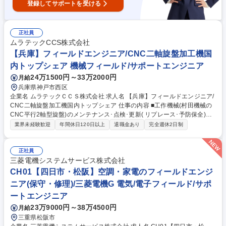
登録してサポートを受ける
正社員
ムラテックCCS株式会社
【兵庫】フィールドエンジニア/CNC二軸旋盤加工機国
内トップシェア 機械フィールド/サポートエンジニア
24万1500円～33万2000円
月給
兵庫県神戸市西区
企業名 ムラテックＣＣＳ株式会社 求人名 【兵庫】フィールドエンジニア/
CNC二軸旋盤加工機国内トップシェア 仕事の内容 ■工作機械(村田機械の
CNC平行2軸型旋盤)のメンテナンス･点検･更新( リプレース･予防保全)提
案業務をご担当頂きます。 【具体的には】故障原因の究明及び再発予防対
業界未経験歓迎
年間休日120日以上
退職金あり
完全週休2日制
策の立案/定期点検/パーツ 交換スケジュールの立案/予防保全の為の提案業
務等 【入社後】本拠地(愛知県犬山市)にてOJT教育を実施します。 【勤務
体制】基本直行直帰になります。 【社風】年4回の上司との直接面談及び
正社員
年2回の全体会議があり、先輩、同 僚とのコミュニケーションが多いのが
三菱電機システムサービス株式会社
特徴です。人と人とのつながりを大 切にする社風です。 募集職種 【兵
CH01【四日市・松阪】空調・家電のフィールドエンジ
庫】フィールドエンジニア/CNC二軸旋盤加工機国内トップシェア
ニア(保守・修理)/三菱電機G 電気/電子フィールド/サポ
ートエンジニア
23万9000円～38万4500円
月給
三重県松阪市