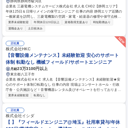
静岡県静岡市駿河区
企業名 三菱電機システムサービス株式会社 求人名 CH02【静岡エリア】
年休125日＆日帰りメインの保守エンジニア 仕事の内容 静岡エリア近隣の
一般家庭を訪問し、三菱電機製の空調・家電・給湯器の修理や保守点検を
実施。フレックスタイム制により、柔軟な働き方が可能。現場で得た製品
業界未経験歓迎
年間休日120日以上
資格取得支援あり
時短勤務あり
情報を工場へFBし次世代の製品開発にも貢献します。 【詳細】一般家庭
退職金あり
土日祝休み
を中心に、三菱電機製の空調機器(ルーム・業務用エアコン)、給湯機(エコ
キュート等)、換気設備や家電製品の故障診断や部品交換、更新提案を担
当。現場への直行直帰も可能で、個人の裁量でスケジュールを管理しやす
正社員
い環境です。 【担当エリア】片道1時間圏内で1日5～6件を訪問。出張は
株式会社HKC
原則日帰りで、宿泊を伴う長期出張はほとんどありません。地域密着型の
【音響設備メンテナンス】未経験歓迎 安心のサポート
安定した働き方が可能です。 募集職種 CH02【静岡エリア】年休125日＆
体制 転勤なし 機械フィールド/サポートエンジニア
日帰りメインの保守エンジニア
23万3100円以上
月給
東京都八王子市
企業名 株式会社ＨＫＣ 求人名 【音響設備メンテナンス】未経験歓迎★安
心のサポート体制◎転勤なし 仕事の内容 現場はコンサートホール・行政
庁舎・公共施設など！音響機器レンタル及びオペレートを行っておりま
す。修理を終え再び音が響いた瞬間の達成感はこの仕事ならではの特権で
業界未経験歓迎
転勤なし
す！ ■点検・保守： 定期的な機器の動作確認、ソフトウェアアップデート
■修理対応： 不具合箇所の特定、パーツ交換等、現地調整などをお任せ ※
建物の改変を伴う業務は含みません 【入社後の流れ】入社～約1年間は先
正社員
輩と機材の使い方等を覚えていただきます。2年目以降は測定器の経験を
株式会社イシダ
積んで技術力向上を目指します。現地ではヤマハの社員の方もサポートい
【 】『フィールドエンジニア@埼玉』社用車貸与/年休
ただけるという贅沢な教育環境★ 募集職種 【音響設備メンテナンス】未