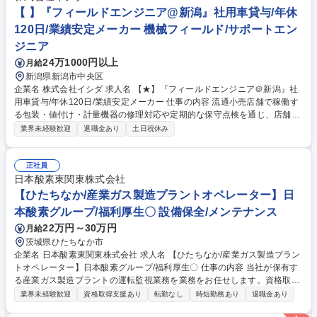
【 】『フィールドエンジニア@新潟』社用車貸与/年休
120日/業績安定メーカー 機械フィールド/サポートエン
ジニア
24万1000円以上
月給
新潟県新潟市中央区
企業名 株式会社イシダ 求人名 【★】『フィールドエンジニア＠新潟』社
用車貸与/年休120日/業績安定メーカー 仕事の内容 流通小売店舗で稼働す
る包装・値付け・計量機器の修理対応や定期的な保守点検を通じ、店舗運
営と商品の安定供給という重要な社会インフラを裏側から支える現場密着
業界未経験歓迎
退職金あり
土日祝休み
型の技術職としての役割を担っていただきます。 【業務内容】・機器の修
理対応：店舗からの連絡を受け、現地で原因調査と故障箇所の特定を行
い、部品交換等を通じて迅速な復旧を図ります。 ・新規機器の納品設置：
正社員
店舗の改装や新店オープンに伴い、機器の設置や初期設定を行い、現場ス
日本酸素東関東株式会社
タッフへ使用方法を丁寧に指導します。 ・定期保守と点検：トラブルを未
【ひたちなか/産業ガス製造プラントオペレーター】日
然に防ぐため、定期的な動作確認を実施し、円滑な店舗運営と商品の安定
本酸素グループ/福利厚生〇 設備保全/メンテナンス
供給を裏側から支援します。 募集職種 【★】『フィールドエンジニア＠
22万円～30万円
月給
新潟』社用車貸与/年休120日/業績安定メーカー
茨城県ひたちなか市
企業名 日本酸素東関東株式会社 求人名 【ひたちなか/産業ガス製造プラン
トオペレーター】日本酸素グループ/福利厚生〇 仕事の内容 当社が保有す
る産業ガス製造プラントの運転監視業務を業務をお任せします。資格取得
支援制度があり、専門スキルを高めるサポートも充実しています。 モニタ
業界未経験歓迎
資格取得支援あり
転勤なし
時短勤務あり
退職金あり
ーによるプラントの状態監視を行い、各装置の保全計画を立案します。ま