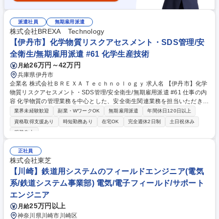
派遣社員
無期雇用派遣
株式会社BREXA Technology
【伊丹市】化学物質リスクアセスメント・SDS管理/安
全衛生/無期雇用派遣 #61 化学生産技術
26万円～42万円
月給
兵庫県伊丹市
企業名 株式会社ＢＲＥＸＡ Ｔｅｃｈｎｏｌｏｇｙ 求人名 【伊丹市】化学
物質リスクアセスメント・SDS管理/安全衛生/無期雇用派遣 #61 仕事の内
容 化学物質の管理業務を中心とした、安全衛生関連業務を担当いただきま
す。 製造部門との連携も発生する、部署内でも重要性の高いポジションで
業界未経験歓迎
副業・WワークOK
無期雇用派遣
年間休日120日以上
す。 【業務内容】 1. 化学物質リストの作成 2. ラベル表示・SDS(安全デ
資格取得支援あり
時短勤務あり
在宅OK
完全週休2日制
土日祝休み
ータシート)の整備・交付管理 3. リスクアセスメントの実施 4. 化学物質の
服装自由
安全取扱いに関する教育 5. 法令に基づく届け出のサポート 募集職種 【伊
丹市】化学物質リスクアセスメント・SDS管理/安全衛生/無期雇用派遣 #6
正社員
1
株式会社東芝
【川崎】鉄道用システムのフィールドエンジニア(電気
系/鉄道システム事業部) 電気/電子フィールド/サポート
エンジニア
25万円以上
月給
神奈川県川崎市川崎区