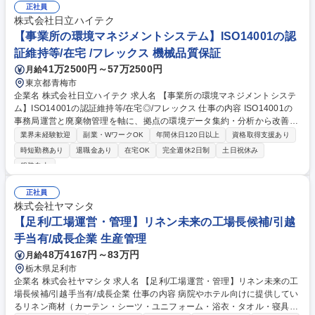
種との協力体制の構築・調整 ■工場内の安全・快適な就業環境の維持・向
正社員
上 【仕事の魅力】 目立たないながらも事業所全体を根底から支え、働く
株式会社日立ハイテク
全員の安全を守る非常にやりがいのあるお仕事です。 募集職種 【町田:工
【事業所の環境マネジメントシステム】ISO14001の認
場総務】主任～係長候補/取適法・労働安全衛生法令対応◆東証プライム
証維持等/在宅 /フレックス 機械品質保証
41万2500円～57万2500円
月給
東京都青梅市
企業名 株式会社日立ハイテク 求人名 【事業所の環境マネジメントシステ
ム】ISO14001の認証維持等/在宅◎/フレックス 仕事の内容 ISO14001の
事務局運営と廃棄物管理を軸に、拠点の環境データ集約・分析から改善、
施策の立案・実行までを担うポジションです。多くの関係者と連携してIS
業界未経験歓迎
副業・WワークOK
年間休日120日以上
資格取得支援あり
O14001の認証維持など環境活動を推進します。 【具体的な業務内】 ■IS
時短勤務あり
退職金あり
在宅OK
完全週休2日制
土日祝休み
O14001事務局：年度環境目標・計画の策定、各部門への展開、進捗管理/
服装自由
内部監査実施/外部審査対応 ■廃棄物対応：廃棄物の分別ルール運用、処理
業者の手配・調整/リサイクル・削減施策の立案および運用管理 ■付随業
正社員
務：環境活動/化学物質管理/環境測定・管理/行政対応/環境データの収集・
株式会社ヤマシタ
管理/安全衛生業務のサポート 募集職種 【事業所の環境マネジメントシス
【足利/工場運営・管理】リネン未来の工場長候補/引越
テム】ISO14001の認証維持等/在宅◎/フレックス
手当有/成長企業 生産管理
48万4167円～83万円
月給
栃木県足利市
企業名 株式会社ヤマシタ 求人名 【足利/工場運営・管理】リネン未来の工
場長候補/引越手当有/成長企業 仕事の内容 病院やホテル向けに提供してい
るリネン商材（カーテン・シーツ・ユニフォーム・浴衣・タオル・寝具