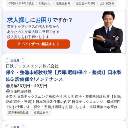
企画・改善、監査対応、グローバル対応窓口など、労働安全衛生に関する
年間休日120日以上
転勤なし
退職金あり
完全週休2日制
土日祝休み
業務全般をお任せします。 ■ISO14001/45001等の規格や法令に基づくEH
Sプログラムの企画・改善、監査対応■化学物質管理、請負業者安全対策な
ど部門横断プロジェクトの推進■リスクアセスメントや事故データ分析を
求人探し
お困り
に
ですか？
通じたリスク低減■環境データの管理、行政報告■緊急時対応計画及びEHS
業界トップクラスの求人件数から
関連文書の策定・管理■社内委員会の運営、社内教育の実施■グローバル対
あなたの力を最大限に発揮できる
応窓口■医務室連携、健診サポート 募集職種 【EHS(環境・労働安全衛生)
求人探しをお手伝いします。
担当】年休126日/日立製作所より独立/安定基盤◎
アドバイザーに相談する
正社員
日鉄テックスエンジ株式会社
保全・整備未経験歓迎【兵庫/尼崎/保全・整備)】日本製
鉄G 設備保全/メンテナンス
23万円～40万円
月給
兵庫県尼崎市
企業名 日鉄テックスエンジ株式会社 求人名 保全・整備未経験歓迎【兵庫/
尼崎/保全・整備)】日本製鉄G 仕事の内容 日鉄テックスエンジ、機械部門
でのお仕事です。保全・整備技術職をお願いします。※建築物の改変は伴
わない業務となります。 機械が故障しないように検査し、必要に応じた整
業界未経験歓迎
退職金あり
備や修理の対応、そのための人員確保などの業務を担当します。さまざま
なスキルが身につくお仕事です。 ※建物の改変を伴う業務は含みません。
募集職種 保全・整備未経験歓迎【兵庫/尼崎/保全・整備)】日本製鉄G
正社員