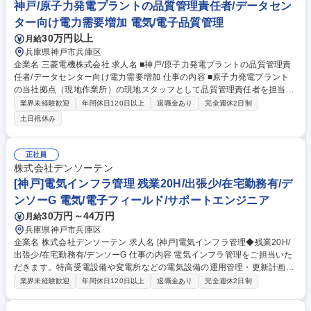
神戸/原子力発電プラントの品質管理責任者/データセン
製品の研究開発サポート(作図)】★奨学金補助有
ター向け電力需要増加 電気/電子品質管理
30万円以上
月給
兵庫県神戸市兵庫区
企業名 三菱電機株式会社 求人名 ■神戸/原子力発電プラントの品質管理責
任者/データセンター向け電力需要増加 仕事の内容 ■原子力発電プラント
の当社拠点（現地作業所）の現地スタッフとして品質管理責任者を担当い
ただきます。入社直後は、現地作業所にて、原子力発電所でのスタッフ業
業界未経験歓迎
年間休日120日以上
退職金あり
完全週休2日制
務を習得頂き、その後、責任者として担当頂く予定 です。具体的には、現
土日祝休み
地工事・点検に関する品質管理職務の遂行（QA/QC計画、実施及び確認
等）を頂きます。また、各職務の顧客窓口対応、トラブルの初期対応等も
担当いただきます。※これまでの経験に応じて、工事管理や放射線管理を
正社員
メインに担当頂く可能性もございます。 募集職種 ■神戸/原子力発電プラ
株式会社デンソーテン
ントの品質管理責任者/データセンター向け電力需要増加
[神戸]電気インフラ管理 残業20H/出張少/在宅勤務有/デ
ンソーG 電気/電子フィールド/サポートエンジニア
30万円～44万円
月給
兵庫県神戸市兵庫区
企業名 株式会社デンソーテン 求人名 [神戸]電気インフラ管理◆残業20H/
出張少/在宅勤務有/デンソーG 仕事の内容 電気インフラ管理をご担当いた
だきます。特高受電設備や変電所などの電気設備の運用管理・更新計画の
立案から、外注工事の監理まで一貫して携わり、事業の安定稼働を支える
業界未経験歓迎
年間休日120日以上
退職金あり
完全週休2日制
重要な役割を担っていただきます。 デンソーテン神戸本社の施設管理電気
担当として、施設管理企画から工事監理まで一貫して携わります。 ●電気