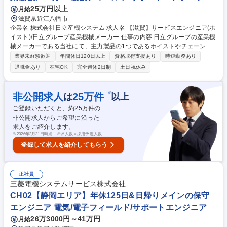
を裏側から支援します。 募集職種 【★】地域限定職『フィールドエンジ
25万円以上
月給
ニア＠千葉』社用車貸与/転勤無/業績安定
滋賀県近江八幡市
企業名 株式会社日立産機システム 求人名 【滋賀】サービスエンジニア(ホ
イスト)/日立グループ産業機械メーカー 仕事の内容 日立グループの産業機
械メーカーである当社にて、主力製品の1つであるホイストやチェーンブ
ロック（工場や倉庫で利用される、思い荷物を持ち上げたり吊るすための
業界未経験歓迎
年間休日120日以上
資格取得支援あり
時短勤務あり
装置)のフィールドエンジニアをお任せします。 【具体的には】顧客先に
退職金あり
在宅OK
完全週休2日制
土日祝休み
設置されている装置のアフターメンテナンス対応(保守メンテナンス対
応、修理・更新計画の提案等)。※今回の業務において建物への建設改変
等の実作業は発生致しません。 【働き方】原則土日祝休みで昼時間帯のフ
※
非公開求人
25
万件
は
以上
レックス勤務になりますが、お客様からの要望でまれに土日出勤や夜間対
ご登録いただくと、約
25
万件の
応がございます。ただし、その場合でも勤務時間調整等、勤怠管理を徹底
非公開求人からご希望に沿った
しております。 募集職種 【滋賀】サービスエンジニア(ホイスト)/日立グ
求人をご紹介します。
ループ産業機械メーカー
※
2026年3月31日時点 ※求人数＝採用予定人数
登録して求人を紹介してもらう
正社員
三菱電機システムサービス株式会社
CH02【静岡エリア】年休125日&日帰りメインの保守
エンジニア 電気/電子フィールド/サポートエンジニア
26万3000円～41万円
月給