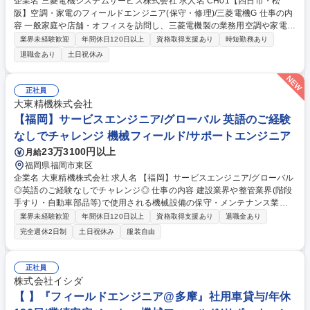
企業名 三菱電機システムサービス株式会社 求人名 CH01【四日市・松
阪】空調・家電のフィールドエンジニア(保守・修理)/三菱電機G 仕事の内
容 一般家庭や店舗・オフィスを訪問し、三菱電機製の業務用空調や家電製
品の修理・保守点検・コンサルティングをお任せします。お客様の生活環
業界未経験歓迎
年間休日120日以上
資格取得支援あり
時短勤務あり
境をより快適にするための機器入れ替え等の提案も行う重要な役割です。
退職金あり
土日祝休み
【詳細】現場での修理(機器内に限定し建屋側の工事は含まず)、フロン等
の法定点検、クリーニング等。現場の品質情報を開発部門へフィードバッ
クし製品開発にも貢献します。 【働き方】担当は1日5～6件、片道1～1.5
正社員
時間圏内。現場では社用タブレットで技術情報を確認でき、技術支援部署
大東精機株式会社
のサポート体制も万全です。独り立ちまで先輩がOJTで伴走します。 募集
【福岡】サービスエンジニア/グローバル 英語のご経験
職種 CH01【四日市・松阪】空調・家電のフィールドエンジニア(保守・修
なしでチャレンジ 機械フィールド/サポートエンジニア
理)/三菱電機G
23万3100円以上
月給
福岡県福岡市東区
企業名 大東精機株式会社 求人名 【福岡】サービスエンジニア/グローバル
◎英語のご経験なしでチャレンジ◎ 仕事の内容 建設業界や整管業界(階段
手すり・自動車部品等)で使用される機械設備の保守・メンテナンス業務
です。未経験からでも技術を身につけ、ものづくりの現場を支えるやりが
業界未経験歓迎
年間休日120日以上
資格取得支援あり
退職金あり
いのある仕事です。 【入社後】文系の方でもゼロから機械や業界について
完全週休2日制
土日祝休み
服装自由
学べる入社後研修の他、個人に合わせたOJT含めフォローアップを実施し
ます。ベテラン社員の教育意識が高く、周囲からフィードバックを受けな
がら成長できます。 【採用背景】海外事業の拡大、そのための組織体制構
正社員
築のための増員採用です。自身次第でアフターフォロー業務の枠を超えた
株式会社イシダ
業務に挑戦する機会もあります。海外事業に携わりたい本気度高い方の応
【 】『フィールドエンジニア@多摩』社用車貸与/年休
募を期待します。 募集職種 【福岡】サービスエンジニア/グローバル◎英