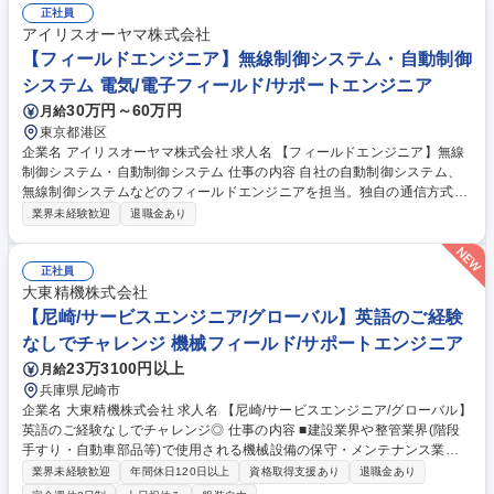
器の修繕、取替手続き ■長期修繕計画又は省エネ計画の作成、客先（発注
正社員
者）への提案/保守契約（年間）継続更新の提案 ■システムトラブル対応
アイリスオーヤマ株式会社
など 募集職種 【フィールドエンジニア】無線制御システム・自動制御シ
【フィールドエンジニア】無線制御システム・自動制御
ステム
システム 電気/電子フィールド/サポートエンジニア
30万円～60万円
月給
東京都港区
企業名 アイリスオーヤマ株式会社 求人名 【フィールドエンジニア】無線
制御システム・自動制御システム 仕事の内容 自社の自動制御システム、
無線制御システムなどのフィールドエンジニアを担当。独自の通信方式
『メッシュリンク』を採用し高速＆安定した通信を実現する無線制御シス
業界未経験歓迎
退職金あり
テム「LiCONEX」等の商品を担当します。 【業務内容】 ■定期点検（正
常動作の有無チェック）/点検結果の報告書作成 ■営業への同行/不具合機
器の修繕、取替手続き ■長期修繕計画又は省エネ計画の作成、客先（発注
正社員
者）への提案/保守契約（年間）継続更新の提案 ■システムトラブル対応
大東精機株式会社
など 募集職種 【フィールドエンジニア】無線制御システム・自動制御シ
【尼崎/サービスエンジニア/グローバル】英語のご経験
ステム
なしでチャレンジ 機械フィールド/サポートエンジニア
23万3100円以上
月給
兵庫県尼崎市
企業名 大東精機株式会社 求人名 【尼崎/サービスエンジニア/グローバル】
英語のご経験なしでチャレンジ◎ 仕事の内容 ■建設業界や整管業界(階段
手すり・自動車部品等)で使用される機械設備の保守・メンテナンス業務
です。未経験からでも技術を身につけ、ものづくりの現場を支えるやりが
業界未経験歓迎
年間休日120日以上
資格取得支援あり
退職金あり
いのある仕事です。 【入社後】文系の方でもゼロから機械や業界について