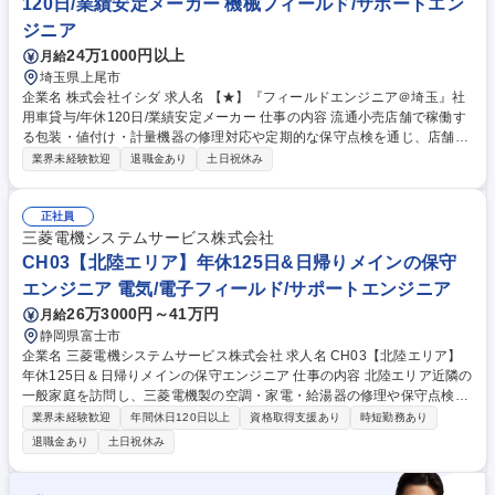
120日/業績安定メーカー 機械フィールド/サポートエン
経験歓迎★安心のサポート体制◎転勤なし
ジニア
24万1000円以上
月給
埼玉県上尾市
企業名 株式会社イシダ 求人名 【★】『フィールドエンジニア＠埼玉』社
用車貸与/年休120日/業績安定メーカー 仕事の内容 流通小売店舗で稼働す
る包装・値付け・計量機器の修理対応や定期的な保守点検を通じ、店舗運
営と商品の安定供給という重要な社会インフラを裏側から支える現場密着
業界未経験歓迎
退職金あり
土日祝休み
型の技術職としての役割を担っていただきます。 【業務内容】・機器の修
理対応：店舗からの連絡を受け、現地で原因調査と故障箇所の特定を行
い、部品交換等を通じて迅速な復旧を図ります。 ・新規機器の納品設置：
正社員
店舗の改装や新店オープンに伴い、機器の設置や初期設定を行い、現場ス
三菱電機システムサービス株式会社
タッフへ使用方法を丁寧に指導します。 ・定期保守と点検：トラブルを未
CH03【北陸エリア】年休125日&日帰りメインの保守
然に防ぐため、定期的な動作確認を実施し、円滑な店舗運営と商品の安定
エンジニア 電気/電子フィールド/サポートエンジニア
供給を裏側から支援します。 募集職種 【★】『フィールドエンジニア＠
26万3000円～41万円
月給
埼玉』社用車貸与/年休120日/業績安定メーカー
静岡県富士市
企業名 三菱電機システムサービス株式会社 求人名 CH03【北陸エリア】
年休125日＆日帰りメインの保守エンジニア 仕事の内容 北陸エリア近隣の
一般家庭を訪問し、三菱電機製の空調・家電・給湯器の修理や保守点検を
実施。フレックスタイム制により、柔軟な働き方が可能。現場で得た製品
業界未経験歓迎
年間休日120日以上
資格取得支援あり
時短勤務あり
情報を工場へFBし次世代の製品開発にも貢献します。 【詳細】一般家庭
退職金あり
土日祝休み
を中心に、三菱電機製の空調機器(ルーム・業務用エアコン)、給湯機(エコ
キュート等)、換気設備や家電製品の故障診断や部品交換、更新提案を担