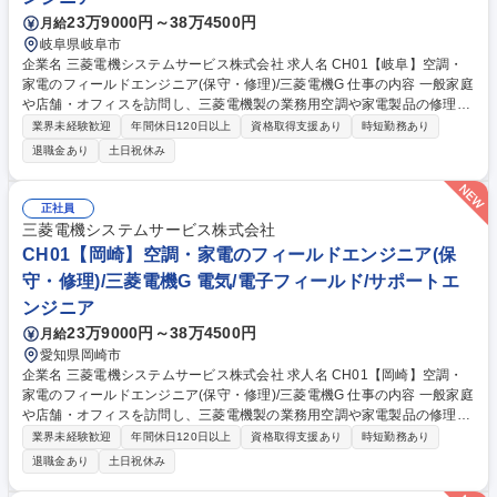
23万9000円～38万4500円
月給
岐阜県岐阜市
企業名 三菱電機システムサービス株式会社 求人名 CH01【岐阜】空調・
家電のフィールドエンジニア(保守・修理)/三菱電機G 仕事の内容 一般家庭
や店舗・オフィスを訪問し、三菱電機製の業務用空調や家電製品の修理・
保守点検・コンサルティングをお任せします。お客様の生活環境をより快
業界未経験歓迎
年間休日120日以上
資格取得支援あり
時短勤務あり
適にするための機器入れ替え等の提案も行う重要な役割です。 【詳細】現
退職金あり
土日祝休み
場での修理(機器内に限定し建屋側の工事は含まず)、フロン等の法定点
検、クリーニング等。現場の品質情報を開発部門へフィードバックし製品
開発にも貢献します。 【働き方】担当は1日5～6件、片道1～1.5時間圏
正社員
内。現場では社用タブレットで技術情報を確認でき、技術支援部署のサポ
三菱電機システムサービス株式会社
ート体制も万全です。独り立ちまで先輩がOJTで伴走します。 募集職種 C
CH01【岡崎】空調・家電のフィールドエンジニア(保
H01【岐阜】空調・家電のフィールドエンジニア(保守・修理)/三菱電機G
守・修理)/三菱電機G 電気/電子フィールド/サポートエ
ンジニア
23万9000円～38万4500円
月給
愛知県岡崎市
企業名 三菱電機システムサービス株式会社 求人名 CH01【岡崎】空調・
家電のフィールドエンジニア(保守・修理)/三菱電機G 仕事の内容 一般家庭
や店舗・オフィスを訪問し、三菱電機製の業務用空調や家電製品の修理・
保守点検・コンサルティングをお任せします。お客様の生活環境をより快
業界未経験歓迎
年間休日120日以上
資格取得支援あり
時短勤務あり
適にするための機器入れ替え等の提案も行う重要な役割です。 【詳細】現
退職金あり
土日祝休み
場での修理(機器内に限定し建屋側の工事は含まず)、フロン等の法定点
検、クリーニング等。現場の品質情報を開発部門へフィードバックし製品