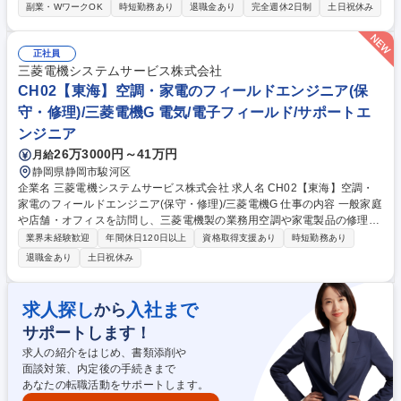
等）の生産・在庫管理現場のマネジメントをご担当いただきます。単身赴
副業・WワークOK
時短勤務あり
退職金あり
完全週休2日制
土日祝休み
任手当・引越し代支給有！（単身の場合） 【詳細】■工場の円滑運営・環
境作り：リネンを「回収・洗浄・仕上げ・お届け」するラインを円滑に回
る環境を整えます。作業手順の整備や、AI・システム(DX)を導入しスタッ
正社員
フの負担を減らす等効率よく、気持ちよく働く現場を作ります。■メンバ
三菱電機システムサービス株式会社
ーのサポートと目標管理：他部署とも協力し「どれくらいのリネンを仕上
CH02【東海】空調・家電のフィールドエンジニア(保
げるか」目標を設定・管理。メンバーの様子に気配り・声かけをし、目標
守・修理)/三菱電機G 電気/電子フィールド/サポートエ
を達成できるチームづくりを行います。 募集職種 【足利/工場運営・管
ンジニア
理】リネン未来の工場長候補/引越手当有/成長企業
26万3000円～41万円
月給
静岡県静岡市駿河区
企業名 三菱電機システムサービス株式会社 求人名 CH02【東海】空調・
家電のフィールドエンジニア(保守・修理)/三菱電機G 仕事の内容 一般家庭
や店舗・オフィスを訪問し、三菱電機製の業務用空調や家電製品の修理・
保守点検・コンサルティングをお任せします。お客様の生活環境をより快
業界未経験歓迎
年間休日120日以上
資格取得支援あり
時短勤務あり
適にするための機器入れ替え等の提案も行う重要な役割です。 【詳細】現
退職金あり
土日祝休み
場での修理(機器内に限定し建屋側の工事は含まず)、フロン等の法定点
検、クリーニング等。現場の品質情報を開発部門へフィードバックし製品
開発にも貢献します。 【働き方】担当は1日5～6件、片道1～1.5時間圏
求人探し
入社まで
から
内。現場では社用タブレットで技術情報を確認でき、技術支援部署のサポ
サポートします！
ート体制も万全です。独り立ちまで先輩がOJTで伴走します。 募集職種 C
H02【東海】空調・家電のフィールドエンジニア(保守・修理)/三菱電機G
求人の紹介をはじめ、書類添削や
面談対策、内定後の手続きまで
あなたの転職活動をサポートします。