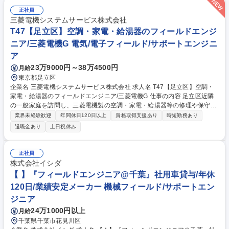
開発にも貢献します。 【働き方】担当は1日5～6件、片道1～1.5時間圏
正社員
内。現場では社用タブレットで技術情報を確認でき、技術支援部署のサポ
三菱電機システムサービス株式会社
ート体制も万全です。独り立ちまで先輩がOJTで伴走します。 募集職種 C
T47【足立区】空調・家電・給湯器のフィールドエンジ
H01【岡崎】空調・家電のフィールドエンジニア(保守・修理)/三菱電機G
ニア/三菱電機G 電気/電子フィールド/サポートエンジニ
ア
23万9000円～38万4500円
月給
東京都足立区
企業名 三菱電機システムサービス株式会社 求人名 T47【足立区】空調・
家電・給湯器のフィールドエンジニア/三菱電機G 仕事の内容 足立区近隣
の一般家庭を訪問し、三菱電機製の空調・家電・給湯器等の修理や保守点
検を行います。故障解決だけでなく、現場で得た製品品質情報を工場へフ
業界未経験歓迎
年間休日120日以上
資格取得支援あり
時短勤務あり
ィードバックし、次世代の製品開発に貢献する役割です。 【詳細】一般家
退職金あり
土日祝休み
庭を中心に、空調機器(エアコン等)、給湯機、換気設備や家電製品の修
理・保守・定期点検を担当します。故障診断や部品交換、更新提案を通じ
快適な生活環境を支援します。 【働き方】担当エリア(片道1時間圏内)で1
正社員
日5～6件を訪問。出張は原則日帰りで、宿泊を伴う長期出張はほとんどあ
株式会社イシダ
りません。地域密着型の安定した働き方が可能です。 募集職種 T47【足立
【 】『フィールドエンジニア@千葉』社用車貸与/年休
区】空調・家電・給湯器のフィールドエンジニア/三菱電機G
120日/業績安定メーカー 機械フィールド/サポートエン
ジニア
24万1000円以上
月給
千葉県千葉市花見川区