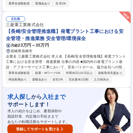
センターでの運転・設備保全を担当します。自社設備のため、得られるス
業界未経験歓迎
退職金あり
在宅OK
キルも幅広く、スキルに応じたキャリアステップも可能です。 ■熱源設備
である大型ボイラや吸収式冷凍機、ターボ冷凍機などを、お客さまの熱負
荷にあわせて24時間体制(交替勤務)で運転 ■電気を発電し、その排熱を地
正社員
域冷暖房で活用するためのガスエンジンやガスタービン・コージェネレー
三菱重工業株式会社
ションシステムの起動・停止業務 ■日勤者は、定期修理工事や設備更新工
【長崎/安全管理推進職】発電プラント工事における安
事の計画を立案し、工事立ち会い。また、機器トラブルに際しては、メー
全管理・推進業務 安全管理/環境保全
カーや協力会社に指示を出し、突発修理を行います。 募集職種 【幕張/プ
23万円～35万円
月給
ラントオペレーション(地域冷暖房センター)】自社設備/上流に携われる
長崎県長崎市
企業名 三菱重工業株式会社 求人名 【長崎/安全管理推進職】発電プラント
工事における安全管理・推進業務 仕事の内容 ■国内外の発電プラント新
設・アフターサービス工事において、安全パトロール、協力会社への指
導、リスクアセスメント推進、ITツールを活用した安全管理や安全文化醸
業界未経験歓迎
副業・WワークOK
年間休日120日以上
資格取得支援あり
成の企画・推進等を担当します。 【詳細】■現地工事の安全パトロール、
時短勤務あり
退職金あり
在宅OK
完全週休2日制
土日祝休み
是正指導、協力会社との調整 ■危険予知活動等のリスクアセスメント推進
■災害・ヒヤリハット事例分析と再発防止策展開 ■ITツールを活用した安全
管理データのデジタル化推進 ■労働安全衛生法等の遵守確認、安全大会・
求人探し
入社まで
から
教育の企画運営 【魅力】★「現場で働く人の命と当たり前の日常を守る」
サポートします！
責任と誇り。無事故で工事を完遂できた際の達成感と大きな成長を実感で
きます。 募集職種 【長崎/安全管理推進職】発電プラント工事における安
求人の紹介をはじめ、書類添削や
全管理・推進業務
面談対策、内定後の手続きまで
あなたの転職活動をサポートします。
登録してサポートを受ける