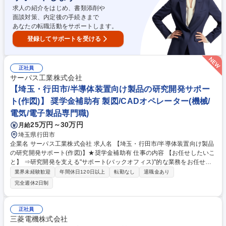
求人の紹介をはじめ、書類添削や
面談対策、内定後の手続きまで
あなたの転職活動をサポートします。
登録してサポートを受ける
正社員
サーパス工業株式会社
【埼玉・行田市/半導体装置向け製品の研究開発サポー
ト(作図)】 奨学金補助有 製図/CADオペレーター(機械/
電気/電子製品専門職)
25万円～30万円
月給
埼玉県行田市
企業名 サーパス工業株式会社 求人名 【埼玉・行田市/半導体装置向け製品
の研究開発サポート(作図)】★奨学金補助有 仕事の内容 【お任せしたいこ
と】 ⇒研究開発を支える"サポート(バックオフィス)"的な業務をお任せ。
【どんな企業が取引先…?】半導体装置メーカー等。薬液コントロール技
業界未経験歓迎
年間休日120日以上
転勤なし
退職金あり
術で貢献し、主力製品で市場を席巻。 【具体的には…】⇒メインは作図の
完全週休2日制
サポートと作業に伴う事務業務になります！（主体的な作図というよりか
は、サポートに近いです） ■業務依頼書による類似製品の作図 ■量産製品
の図面修正/変更（対象図面：組立図、外観図、内部構造図、加工図） ■加
正社員
工図作成（類似製品） ■3Dモデル作成 ■部内サポート業務全般（備品管理/
三菱電機株式会社
発注、請求書処理/電話対応等） 募集職種 【埼玉・行田市/半導体装置向け