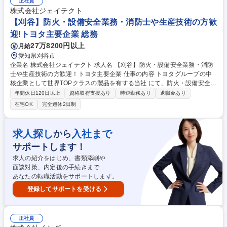
きる体制を整えていきます。 ■安全衛生年間活動計画の策定、安全衛生委
正社員
員会の運営、安全パトロールの実施及び受け入れ対応 ■労働災害発生時の
株式会社ジェイテクト
対応(原因調査と対策確認)及び横展開 業務内容の変更範囲⇒会社の定める
【刈谷】防火・設備安全業務・消防士や生産技術の方歓
業務 ※部署変更の可能性あり 募集職種 【安全衛生管理】技術部門の安全
迎!トヨタ主要企業 総務
衛生管理業務の推進
27万8200円以上
月給
愛知県刈谷市
企業名 株式会社ジェイテクト 求人名 【刈谷】防火・設備安全業務・消防
士や生産技術の方歓迎！トヨタ主要企業 仕事の内容 トヨタグループの中
核企業として世界TOPクラスの製品を有する当社 にて、防火・設備安全業
務をお任せします。 防火関係業務：消防法対応等 設備安全業務：社内設
年間休日120日以上
資格取得支援あり
時短勤務あり
退職金あり
備安全規程整備等 募集職種 【刈谷】防火・設備安全業務・消防士や生産
在宅OK
完全週休2日制
技術の方歓迎！トヨタ主要企業
求人探し
入社まで
から
サポートします！
求人の紹介をはじめ、書類添削や
面談対策、内定後の手続きまで
あなたの転職活動をサポートします。
登録してサポートを受ける
正社員