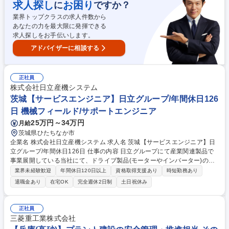
当。現場への直行直帰も可能で、個人の裁量でスケジュールを管理しやす
求人探し
お困り
に
ですか？
い環境です。 【担当エリア】片道1時間圏内で1日5～6件を訪問。出張は
業界トップクラスの求人件数から
原則日帰りで、宿泊を伴う長期出張はほとんどありません。地域密着型の
あなたの力を最大限に発揮できる
安定した働き方が可能です。 募集職種 CH03【北陸エリア】年休125日＆
求人探しをお手伝いします。
日帰りメインの保守エンジニア
アドバイザーに相談する
正社員
株式会社日立産機システム
茨城【サービスエンジニア】日立グループ/年間休日126
日 機械フィールド/サポートエンジニア
25万円～34万円
月給
茨城県ひたちなか市
企業名 株式会社日立産機システム 求人名 茨城【サービスエンジニア】日
立グループ/年間休日126日 仕事の内容 日立グループにて産業関連製品で
事業展開している当社にて、ドライブ製品(モーターやインバーター)のサ
ービスエンジニア業務をお任せいたします。 【職務詳細】 顧客先に設置
業界未経験歓迎
年間休日120日以上
資格取得支援あり
時短勤務あり
されているドライブ製品について、設置後のアフターメンテナンス対応
退職金あり
在宅OK
完全週休2日制
土日祝休み
(保守メンテナンス対応、修理・更新計画の提案等) 【魅力】 機械や装置に
触れ、顧客の喜ぶ顔や生の声に直接触れることができます。 募集職種 茨
城【サービスエンジニア】日立グループ/年間休日126日
正社員
三菱重工業株式会社