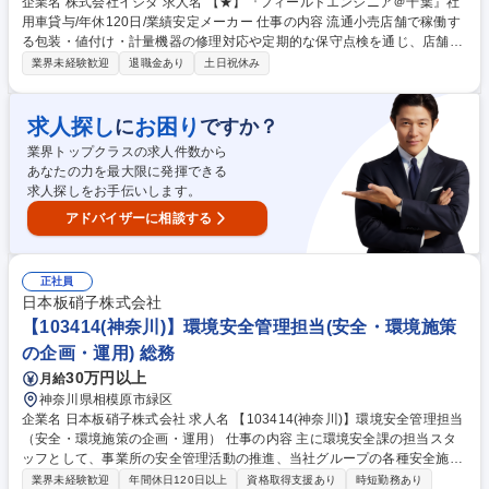
企業名 株式会社イシダ 求人名 【★】『フィールドエンジニア＠千葉』社
用車貸与/年休120日/業績安定メーカー 仕事の内容 流通小売店舗で稼働す
る包装・値付け・計量機器の修理対応や定期的な保守点検を通じ、店舗運
営と商品の安定供給という重要な社会インフラを裏側から支える現場密着
業界未経験歓迎
退職金あり
土日祝休み
型の技術職としての役割を担っていただきます。 【業務内容】・機器の修
理対応：店舗からの連絡を受け、現地で原因調査と故障箇所の特定を行
い、部品交換等を通じて迅速な復旧を図ります。 ・新規機器の納品設置：
求人探し
お困り
に
ですか？
店舗の改装や新店オープンに伴い、機器の設置や初期設定を行い、現場ス
業界トップクラスの求人件数から
タッフへ使用方法を丁寧に指導します。 ・定期保守と点検：トラブルを未
あなたの力を最大限に発揮できる
然に防ぐため、定期的な動作確認を実施し、円滑な店舗運営と商品の安定
求人探しをお手伝いします。
供給を裏側から支援します。 募集職種 【★】『フィールドエンジニア＠
千葉』社用車貸与/年休120日/業績安定メーカー
アドバイザーに相談する
正社員
日本板硝子株式会社
【103414(神奈川)】環境安全管理担当(安全・環境施策
の企画・運用) 総務
30万円以上
月給
神奈川県相模原市緑区
企業名 日本板硝子株式会社 求人名 【103414(神奈川)】環境安全管理担当
（安全・環境施策の企画・運用） 仕事の内容 主に環境安全課の担当スタ
ッフとして、事業所の安全管理活動の推進、当社グループの各種安全施策
の展開、運用などの業務をお任せいたします。 【業務例】事業所の安全管
業界未経験歓迎
年間休日120日以上
資格取得支援あり
時短勤務あり