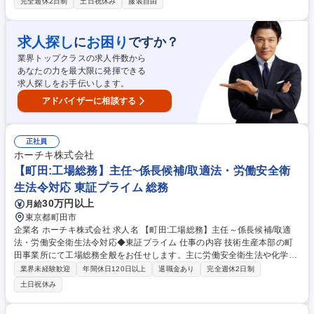
完全週休2日制
土日祝休み
服装自由
学べる入社後研修の他、個人に合わせたOJT含めフォローアップを実施し
ます。ベテラン社員の教育意識が高く、周囲からフィードバックを受けな
がら成長できます。 【採用背景】海外事業の拡大、そのための組織体制構
求人探し
お困り
に
ですか？
築のための増員採用です。自身次第でアフターフォロー業務の枠を超えた
業界トップクラスの求人件数から
業務に挑戦する機会もあります。海外事業に携わりたい本気度高い方の応
あなたの力を最大限に発揮できる
募を期待します。 募集職種 【尼崎/サービスエンジニア/グローバル】英語
求人探しをお手伝いします。
のご経験なしでチャレンジ◎
アドバイザーに相談する
正社員
ホーチキ株式会社
【町田:工場総務】主任~係長候補/取適法・労働安全衛
生法令対応 東証プライム 総務
30万円以上
月給
東京都町田市
企業名 ホーチキ株式会社 求人名 【町田:工場総務】主任～係長候補/取適
法・労働安全衛生法令対応◆東証プライム 仕事の内容 技術生産本部の町
田事業所にて工場総務全般をお任せします。主に労働安全衛生法や化学物
質管理、環境関連法など、工場が遵守すべき法令への対応を現場の他部門
業界未経験歓迎
年間休日120日以上
退職金あり
完全週休2日制
と協力しながら実務に即して推進する役割です。 【詳細】■実務に即した
土日祝休み
法令遵守対応（取適法、労働安全衛生法、化学物質管理、環境関連法な
ど） ■情報の収集と社内個別対応の策定・現場への展開 ■幅広い組織や職