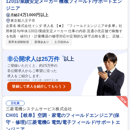
120日/業績安定メーカー 機械フィールド/サポートエン
語のご経験なしでチャレンジ◎
ジニア
24万1000円以上
月給
東京都八王子市
企業名 株式会社イシダ 求人名 【★】『フィールドエンジニア＠多摩』社
用車貸与/年休120日/業績安定メーカー 仕事の内容 流通小売店舗で稼働す
る包装・値付け・計量機器の修理対応や定期的な保守点検を通じ、店舗運
営と商品の安定供給という重要な社会インフラを裏側から支える現場密着
業界未経験歓迎
退職金あり
土日祝休み
型の技術職としての役割を担っていただきます。 【業務内容】・機器の修
理対応：店舗からの連絡を受け、現地で原因調査と故障箇所の特定を行
い、部品交換等を通じて迅速な復旧を図ります。 ・新規機器の納品設置：
※
非公開求人
25
万件
は
以上
店舗の改装や新店オープンに伴い、機器の設置や初期設定を行い、現場ス
ご登録いただくと、約
25
万件の
タッフへ使用方法を丁寧に指導します。 ・定期保守と点検：トラブルを未
非公開求人からご希望に沿った
然に防ぐため、定期的な動作確認を実施し、円滑な店舗運営と商品の安定
求人をご紹介します。
供給を裏側から支援します。 募集職種 【★】『フィールドエンジニア＠
※
2026年3月31日時点 ※求人数＝採用予定人数
多摩』社用車貸与/年休120日/業績安定メーカー
登録して求人を紹介してもらう
正社員
三菱電機システムサービス株式会社
CH01【岐阜】空調・家電のフィールドエンジニア(保
守・修理)/三菱電機G 電気/電子フィールド/サポートエ
ンジニア