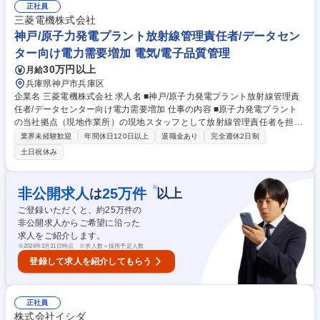
インフラ中期企画（新築・増築・レイアウト等の電気インフラ計画立案、
正社員
電気主任技術者としての運用管理） ●電気インフラ更新管理（本社の特高
三菱電機株式会社
受電設備、変電所、EV等の更新管理と、グループ会社の施設管理統制） ●
神戸/原子力発電プラント放射線管理責任者/データセン
電気外注工事監理 （依頼部門調整、提案仕様設計、図面作成、業者選定、
ター向け電力需要増加 電気/電子品質管理
発注業務、工事監理） 募集職種 [神戸]電気インフラ管理◆残業20H/出張
30万円以上
月給
少/在宅勤務有/デンソーG
兵庫県神戸市兵庫区
企業名 三菱電機株式会社 求人名 ■神戸/原子力発電プラント放射線管理責
任者/データセンター向け電力需要増加 仕事の内容 ■原子力発電プラント
の当社拠点（現地作業所）の現地スタッフとして放射線管理責任者を担当
いただきます。入社直後は、現地作業所にて、原子力発電所でのスタッフ
業界未経験歓迎
年間休日120日以上
退職金あり
完全週休2日制
業務を習得頂き、その後、責任者として担当頂く予 定です。具体的には、
土日祝休み
現地工事・点検に関する放射線障害の防止及び放射線管理職務の遂行を頂
きます。また、各職務の顧客窓口対応、トラブルの初期対応等も担当いた
だきます。※これまでの経験に応じて、工事管理や品質管理をメインに担
※
非公開求人
25
万件
は
以上
当頂く可能性もございます。 募集職種 ■神戸/原子力発電プラント放射線
ご登録いただくと、約
25
万件の
管理責任者/データセンター向け電力需要増加
非公開求人からご希望に沿った
求人をご紹介します。
※
2026年3月31日時点 ※求人数＝採用予定人数
登録して求人を紹介してもらう
正社員
株式会社イシダ