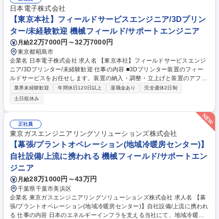
日本電子株式会社
【東京本社】フィールドサービスエンジニア/3Dプリン
ター/未経験歓迎 機械フィールド/サポートエンジニア
22万7000円～32万7000円
月給
東京都昭島市
企業名 日本電子株式会社 求人名 【東京本社】フィールドサービスエンジ
ニア/3Dプリンター/未経験歓迎 仕事の内容 ■3Dプリンター装置のフィー
ルドサービスをお任せします。装置の納入・調整・立上げと装置のアフタ
ーメンテナンス、定期メンテナンスは基本2～3名で行っていただきます。
業界未経験歓迎
年間休日120日以上
退職金あり
完全週休2日制
入社直後は先輩社員から教えてもらえる 体制(OJT)を取っているため、フ
土日祝休み
ィールドサービスエンジニアの経験がない方もご安心ください。【詳細】
■装置の納入・調整・立上げ(約2週間程度)■装置のアフターメンテナン
ス、定期メンテナンス(年2回程度/1週間程度)■装置消耗部品の管理、販売
正社員
体制の構築(販売システムの登録・カタログ作成など)■装置データの解析
東京ガスエンジニアリングソリューションズ株式会社
(装置稼働率、故障解析など）■作業環境の整備(作業指示書、工具の整備・
【幕張/プラントオペレーション(地域冷暖房センター)】
管理） 募集職種 【東京本社】フィールドサービスエンジニア/3Dプリンタ
自社設備/上流に携われる 機械フィールド/サポートエン
ー/未経験歓迎
ジニア
28万1000円～43万円
月給
千葉県千葉市美浜区
企業名 東京ガスエンジニアリングソリューションズ株式会社 求人名 【幕
張/プラントオペレーション(地域冷暖房センター)】自社設備/上流に携われ
る 仕事の内容 日本のエネルギーインフラを支える当社にて、地域冷暖房