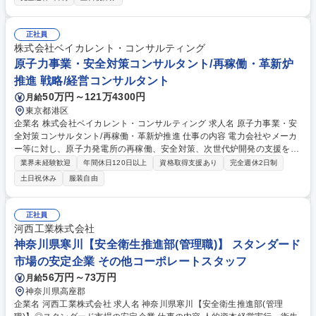
R、電気泳動、免疫染色を用いた実験・解析業務 ■蛍光観察・光学分析に
よるデータ取得および評価 ■バイオ系試薬キットの開発および品質管理 ■
製造補助およびユーザーサポート対応 ■実験データの整理、報告書作成 募
正社員
集職種 【埼玉県/和光市】理化学研究所でのバイオ実験スタッフ/無期雇用
株式会社ベイカレント・コンサルティング
派遣
原子力事業・安全対策コンサルタント/再稼働・革新炉
推進 戦略/経営コンサルタント
50万円～121万4300円
月給
東京都港区
企業名 株式会社ベイカレント・コンサルティング 求人名 原子力事業・安
全対策コンサルタント/再稼働・革新炉推進 仕事の内容 電力会社やメーカ
ー等に対し、原子力発電所の再稼働、安全対策、次世代炉開発の支援を行
います。 厳格な規制対応と、最新のデジタル技術を融合させた、高度なプ
業界未経験歓迎
年間休日120日以上
資格取得支援あり
完全週休2日制
ロジェクトマネジメントを牽引します。 ■原子力規制審査対応、認可申請
土日祝休み
服装自由
プロセスのPMO推進 ■新規制基準に基づく安全対策工事の工程・リスク管
理 ■原子力部門の業務プロセス刷新、デジタル技術でのDX ■廃炉、放射性
廃棄物処理等の長期事業計画の策定 ■SMRや次世代革新炉導入に向けた事
正社員
業性・市場性評価 ■海外の原子力政策、安全基準動向の調査と国内適用検
河西工業株式会社
証 募集職種 原子力事業・安全対策コンサルタント/再稼働・革新炉推進
神奈川県寒川【安全衛生推進部(管理職)】 スタンダード
市場の安定企業 その他コーポレートスタッフ
56万円～73万円
月給
神奈川県高座郡
企業名 河西工業株式会社 求人名 神奈川県寒川【安全衛生推進部(管理