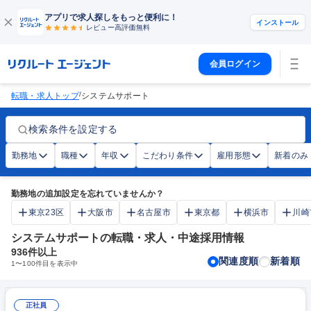
アプリで求人探しをもっと便利に！
インストール
レビュー高評価
無料
会員ログイン
/
転職・求人トップ
システムサポート
検索条件を設定する
勤務地
職種
年収
こだわり条件
雇用形態
新着のみ
勤務地の追加設定を忘れていませんか？
東京23区
大阪市
名古屋市
東京都
横浜市
川崎
システムサポートの転職・求人・中途採用情報
936
件以上
関連度順
新着順
1
〜
100
件目を表示中
正社員