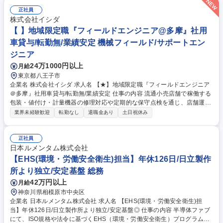
た、予備品の管理や構内施設の維持管理も担当します。 3交代制で勤務
し、最初の6ヶ月から1年間は日勤で技術と知識を習得していただきます。
正社員
安定した環境で専門性を高めるチャンスがあります。 （※変更の範囲：会
株式会社イシダ
社が定める業務） 募集職種 【ひたちなか/産業ガス製造プラントオペレー
【 】地域限定職『フィールドエンジニア@多摩』社用
ター】日本酸素グループ/福利厚生〇
車貸与/転勤無/業績安定 機械フィールド/サポートエン
ジニア
24万1000円以上
月給
東京都八王子市
企業名 株式会社イシダ 求人名 【★】地域限定職『フィールドエンジニア
＠多摩』社用車貸与/転勤無/業績安定 仕事の内容 流通小売店舗で稼働する
包装・値付け・計量機器の修理対応や定期的な保守点検を通じ、店舗運営
と商品の安定供給という重要な社会インフラを裏側から支える現場密着型
業界未経験歓迎
転勤なし
退職金あり
土日祝休み
の技術職としての役割を担っていただきます。 【業務内容】・機器の修理
対応：店舗からの連絡を受け、現地で原因調査と故障箇所の特定を行い、
部品交換等を通じて迅速な復旧を図ります。 ・新規機器の納品設置：店舗
正社員
の改装や新店オープンに伴い、機器の設置や初期設定を行い、現場スタッ
日本ルメンタム株式会社
フへ使用方法を丁寧に指導します。 ・定期保守と点検：トラブルを未然に
【EHS(環境・労働安全衛生)担当】年休126日/日立製作
防ぐため、定期的な動作確認を実施し、円滑な店舗運営と商品の安定供給
所より独立/安定基盤 総務
を裏側から支援します。 募集職種 【★】地域限定職『フィールドエンジ
42万円以上
月給
ニア＠多摩』社用車貸与/転勤無/業績安定
神奈川県相模原市中央区
企業名 日本ルメンタム株式会社 求人名 【EHS(環境・労働安全衛生)担
当】年休126日/日立製作所より独立/安定基盤◎ 仕事の内容 半導体ファブ
にて、ISO規格や法令に基づくEHS（環境・労働安全衛生）プログラムの