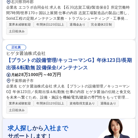
石川県羽咋郡
企業名 エコラボ合同会社 求人名 【石川(志賀工場)/製造保全】所定労働時
間7時間/世界170ヶ国以上展開 仕事の内容 志賀工場製造品の製品に際し、
Solid工程の定期メンテナンス業務・トラブルシューティング・工事発注
やメンテナンスのSOP作成・マニュアル作成などの現場教育をご担当いた
業界未経験歓迎
年間休日120日以上
退職金あり
完全週休2日制
だきます。 【具体的には】 ■保全業務・法的点検への対応業務 ■メンテナ
土日祝休み
ンス技能教育・SOP/OPL作成・作成指導 ■機構・手順の改善・製造員への
教育 ■トラブルシューティングの実施・マニュアル作成/教育 ■部品の見積
もり採取・発注業務などの外部業者へのコンタクト 募集職種 【石川(志賀
正社員
工場)/製造保全】所定労働時間7時間/世界170ヶ国以上展開
ヒゲタ醤油株式会社
【プラントの設備管理/キッコーマンG】年休123日/長期
出張&転勤無 設備保全/メンテナンス
28万1000円～40万円
月給
千葉県銚子市
企業名 ヒゲタ醤油株式会社 求人名 【プラントの設備管理／キッコーマン
G】年休123日／長期出張＆転勤無 仕事の内容 ヒゲタ醤油の伝統と食文化
を未来へ繋ぐため、設備・施設を機械/電気/建築の専門性をもって管理
し、生産性向上に貢献しています。安全・安心な製品を生み出す設備構築
業界未経験歓迎
年間休日120日以上
資格取得支援あり
退職金あり
を通じて、当社の持続的成長を支えていきます。 ■生産設備及び施設に関
土日祝休み
する将来計画の立案及び改善業務 ■生産設備の設計、施工管理、新技術の
導入及び保全業務 ■社内各部署より委託された設備更新、修繕に関する助
言 ■固定資産の稼働・移動及び廃棄に関する業務 ■設備に関する行政、法
求人探し
入社まで
から
令への諸対応業務 【業務変更の範囲：当社業務全般】 募集職種 【プラン
サポートします！
トの設備管理／キッコーマンG】年休123日／長期出張＆転勤無