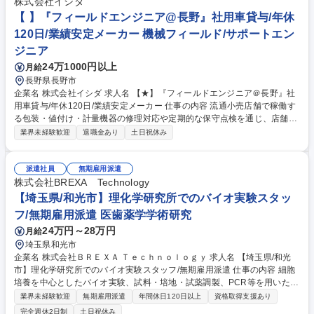
株式会社イシダ
【 】『フィールドエンジニア@長野』社用車貸与/年休
120日/業績安定メーカー 機械フィールド/サポートエン
ジニア
24万1000円以上
月給
長野県長野市
企業名 株式会社イシダ 求人名 【★】『フィールドエンジニア＠長野』社
用車貸与/年休120日/業績安定メーカー 仕事の内容 流通小売店舗で稼働す
る包装・値付け・計量機器の修理対応や定期的な保守点検を通じ、店舗運
営と商品の安定供給という重要な社会インフラを裏側から支える現場密着
業界未経験歓迎
退職金あり
土日祝休み
型の技術職としての役割を担っていただきます。 【業務内容】・機器の修
理対応：店舗からの連絡を受け、現地で原因調査と故障箇所の特定を行
い、部品交換等を通じて迅速な復旧を図ります。 ・新規機器の納品設置：
派遣社員
無期雇用派遣
店舗の改装や新店オープンに伴い、機器の設置や初期設定を行い、現場ス
株式会社BREXA Technology
タッフへ使用方法を丁寧に指導します。 ・定期保守と点検：トラブルを未
【埼玉県/和光市】理化学研究所でのバイオ実験スタッ
然に防ぐため、定期的な動作確認を実施し、円滑な店舗運営と商品の安定
フ/無期雇用派遣 医歯薬学学術研究
供給を裏側から支援します。 募集職種 【★】『フィールドエンジニア＠
24万円～28万円
月給
長野』社用車貸与/年休120日/業績安定メーカー
埼玉県和光市
企業名 株式会社ＢＲＥＸＡ Ｔｅｃｈｎｏｌｏｇｙ 求人名 【埼玉県/和光
市】理化学研究所でのバイオ実験スタッフ/無期雇用派遣 仕事の内容 細胞
培養を中心としたバイオ実験、試料・培地・試薬調製、PCR等を用いた解
析および試薬開発・品質管理業務を担当していただきます。 ■細胞培養業
業界未経験歓迎
無期雇用派遣
年間休日120日以上
資格取得支援あり
務（維持・継代・品質管理） ■培地・試料・試薬の調製および管理 ■PC
完全週休2日制
土日祝休み