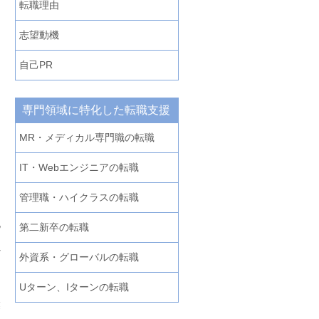
転職理由
志望動機
自己PR
。
専門領域に特化した転職支援
に
MR・メディカル専門職の転職
た
。
IT・Webエンジニアの転職
管理職・ハイクラスの転職
記
第二新卒の転職
。
ど
外資系・グローバルの転職
Uターン、Iターンの転職
業