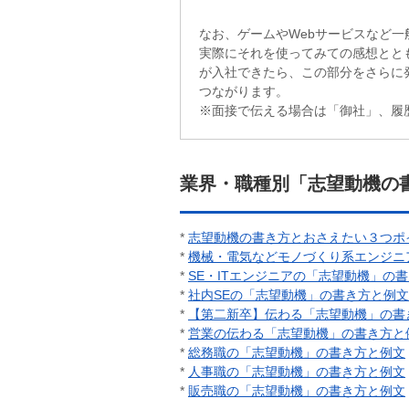
なお、ゲームやWebサービスなど
実際にそれを使ってみての感想とと
が入社できたら、この部分をさらに
つながります。
※面接で伝える場合は「御社」、履
業界・職種別「志望動機の
*
志望動機の書き方とおさえたい３つポ
*
機械・電気などモノづくり系エンジニ
*
SE・ITエンジニアの「志望動機」の
*
社内SEの「志望動機」の書き方と例文
*
【第二新卒】伝わる「志望動機」の書
*
営業の伝わる「志望動機」の書き方と
*
総務職の「志望動機」の書き方と例文
*
人事職の「志望動機」の書き方と例文
*
販売職の「志望動機」の書き方と例文