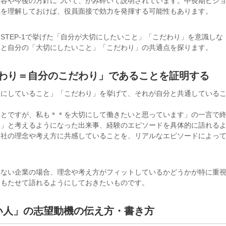
内容や今後の方針について、かみ砕いて説明されています。中長期ビジ
性を理解しておけば、役員面接で効力を発揮する可能性もあります。
STEP-1で挙げた「自分が大切にしたいこと」「こだわり」を意識しな
業と自分の「大切にしたいこと」「こだわり」の共通点を探ります。
こだわり＝自分のこだわり」であることを証明する
切にしていること」「こだわり」を挙げて、それが自分と共通している
ことですが、私も＊＊を大切にして働きたいと思っています」の一言で
い」と考えるようになった出来事、経験のエピソードを具体的に語れる
会社の理念や考え方に共感していることを、リアルなエピソードによっ
もない企業の場合、理念や考え方がフィットしているかどうかが特に重
をもたせて語れるようにしておきたいものです。
い人」の志望動機の伝え方・書き方