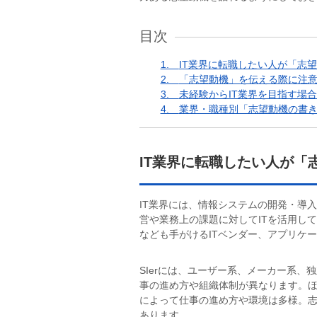
目次
1.
IT業界に転職したい人が「志望
2.
「志望動機」を伝える際に注
3.
未経験からIT業界を目指す場
4.
業界・職種別「志望動機の書
IT業界に転職したい人が「
IT業界には、情報システムの開発・導入
営や業務上の課題に対してITを活用し
なども手がけるITベンダー、アプリケ
SIerには、ユーザー系、メーカー系
事の進め方や組織体制が異なります。ほ
によって仕事の進め方や環境は多様。
あります。