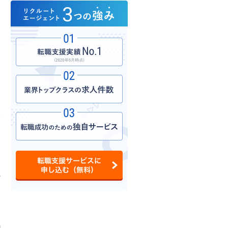
ョ
こ
終
よ
て
視