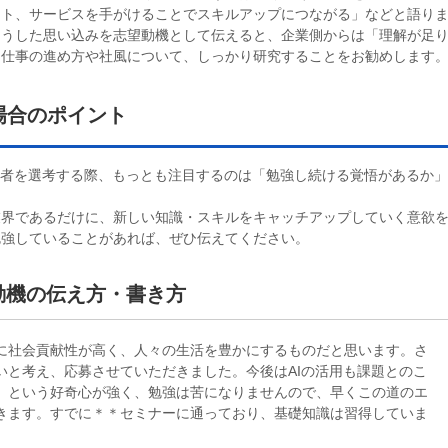
クト、サービスを手がけることでスキルアップにつながる」などと語り
こうした思い込みを志望動機として伝えると、企業側からは「理解が足
。仕事の進め方や社風について、しっかり研究することをお勧めします
場合のポイント
募者を選考する際、もっとも注目するのは「勉強し続ける覚悟があるか」
業界であるだけに、新しい知識・スキルをキャッチアップしていく意欲
勉強していることがあれば、ぜひ伝えてください。
動機の伝え方・書き方
に社会貢献性が高く、人々の生活を豊かにするものだと思います。さ
いと考え、応募させていただきました。今後はAIの活用も課題とのこ
』という好奇心が強く、勉強は苦になりませんので、早くこの道のエ
きます。すでに＊＊セミナーに通っており、基礎知識は習得していま