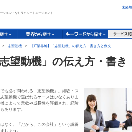
未経
ージェントならリクルートエージェント
>
志望動機
>
【IT業界編】「志望動機」の伝え方・書き方と例文
「志望動機」の伝え方・書き
答でも必ず問われる「志望動機」。経験・ス
、志望動機で選ばれるケースは少なくありま
動機によって意欲や成長性を評価され、経験
スもあります。
ではなく、「だから、この会社」という説得
きましょう。