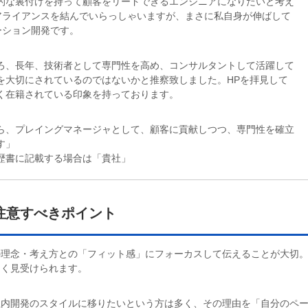
的な裏付けを持って顧客をリードできるエンジニアになりたいと考え
アライアンスを結んでいらっしゃいますが、まさに私自身が伸ばして
ーション開発です。
ろ、長年、技術者として専門性を高め、コンサルタントして活躍して
を大切にされているのではないかと推察致しました。HPを拝見して
く在籍されている印象を持っております。
ら、プレイングマネージャとして、顧客に貢献しつつ、専門性を確立
す」
歴書に記載する場合は「貴社」
注意すべきポイント
の理念・考え方との「フィット感」にフォーカスして伝えることが大切
多く見受けられます。
社内開発のスタイルに移りたいという方は多く、その理由を「自分のペ