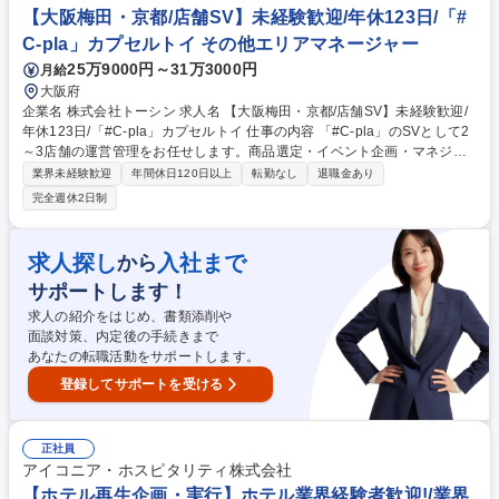
成/プロジェクトの推進・折衝など 募集職種 未経験歓迎【事業再生企画・
【大阪梅田・京都/店舗SV】未経験歓迎/年休123日/「#
実行(ホテル)】業界トップクラスの客室数を展開
C-pla」カプセルトイ その他エリアマネージャー
25万9000円～31万3000円
月給
大阪府
企業名 株式会社トーシン 求人名 【大阪梅田・京都/店舗SV】未経験歓迎/
年休123日/「#C-pla」カプセルトイ 仕事の内容 「#C-pla」のSVとして2
～3店舗の運営管理をお任せします。商品選定・イベント企画・マネジメ
ント等、業務は多岐にわたりますので裁量権を持ちながらキャリアを積む
業界未経験歓迎
年間休日120日以上
転勤なし
退職金あり
ことが叶います。変更の範囲:当社業務全般 【業務詳細】・カプセルトイ
完全週休2日制
の商品選定（仕入れた商品の中から、自店舗の客層や売上を踏まえて、追
加発注を行います） ・イベント企画（季節、周年など）・商品の在庫管
理・金銭管理（両替機の釣銭準備）・収益管理・人員管理（アルバイト社
求人探し
入社まで
から
員の勤怠管理・育成、採用面接）・商品配置の検討（自店舗の客層や商品
サポートします！
の売れ行きを踏まえて、適切な商品配置を行います）など 募集職種 【大
阪梅田・京都/店舗SV】未経験歓迎/年休123日/「#C-pla」カプセルトイ
求人の紹介をはじめ、書類添削や
面談対策、内定後の手続きまで
あなたの転職活動をサポートします。
登録してサポートを受ける
正社員
アイコニア・ホスピタリティ株式会社
【ホテル再生企画・実行】ホテル業界経験者歓迎!/業界