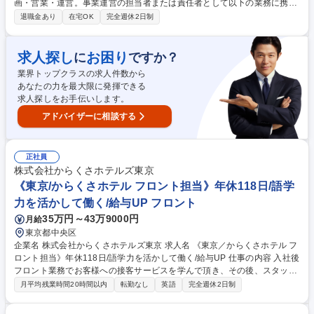
画・営業・運営。事業運営の担当者または責任者として以下の業務に携わ
っていただきます。 【具体的な業務】 ■美術展の企画、開催スキームの検
退職金あり
在宅OK
完全週休2日制
討、収支管理■協賛営業 ■広報■社内外のステークホルダー（美術館、共催
社、デザイナー、協賛企業、輸送・施工会社、PR会社ほか）との調整 な
ど ◎文化事業ユニットでは約60年にわたり日本画や名刹の仏像など日本
求人探し
お困り
に
ですか？
美術のほか、オルセー美術館、メトロポリタン美術館など海外美術館の大
業界トップクラスの求人件数から
規模美術展を例年開催してきました。 募集職種 美術展覧会のプロデュー
あなたの力を最大限に発揮できる
ス（ライフ＆キャリアビジネス部門 文化事業ユニット）
求人探しをお手伝いします。
アドバイザーに相談する
正社員
株式会社からくさホテルズ東京
《東京/からくさホテル フロント担当》年休118日/語学
力を活かして働く/給与UP フロント
35万円～43万9000円
月給
東京都中央区
企業名 株式会社からくさホテルズ東京 求人名 《東京／からくさホテル フ
ロント担当》年休118日/語学力を活かして働く/給与UP 仕事の内容 入社後
フロント業務でお客様への接客サービスを学んで頂き、その後、スタッフ
の教育や収支管理等、ホテルの運営にも携わっていただきます。 【具体的
月平均残業時間20時間以内
転勤なし
英語
完全週休2日制
には】 ・フロントスタッフとして受付・案内等の接客業務 ・口コミ対
応、問い合わせ対応、備品管理などのバックオフィス全般 ・業務改善、イ