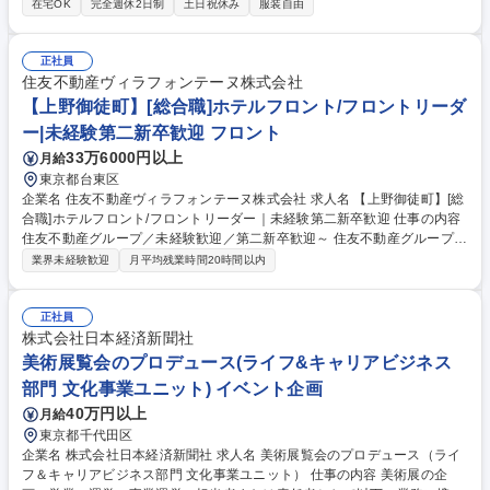
在宅OK
完全週休2日制
土日祝休み
服装自由
「Online Merges with Offline（オンライン マージズ ウィズ オフライ
ン）」など、WEBを活用した新たなマーケティング手法の立案と実行 ・
市場分析、顧客満足度調査や実証データ収集など調査の企画設計～報告書
正社員
作成 ・プレミアムバンダイ向け商品の企画、仕入れ、プロモーションの立
住友不動産ヴィラフォンテーヌ株式会社
案・企画 募集職種 【ECビジネス担当】◎研修･制度充実/アイディアを商
【上野御徒町】[総合職]ホテルフロント/フロントリーダ
品に!
ー|未経験第二新卒歓迎 フロント
33万6000円以上
月給
東京都台東区
企業名 住友不動産ヴィラフォンテーヌ株式会社 求人名 【上野御徒町】[総
合職]ホテルフロント/フロントリーダー｜未経験第二新卒歓迎 仕事の内容
住友不動産グループ／未経験歓迎／第二新卒歓迎～ 住友不動産グループの
当社でホテルフロント業務をお任せします。適性に応じてフロント一般職
業界未経験歓迎
月平均残業時間20時間以内
またはフロントリーダーをお任せいたします。 フロント接客・予約・問い
合わせ対応および付帯業務/観光案内/安全管理等ホテル運営業務全般をお
任せします。 ・チェックイン・チェックアウト対応業務 ・予約受付、問
正社員
い合わせ、お客様要望への対応業務 ・請求書等の事務処理業務 ・稼動・
株式会社日本経済新聞社
売上管理、客室対応、安全管理等の業務 募集職種 【上野御徒町】[総合職]
美術展覧会のプロデュース(ライフ&キャリアビジネス
ホテルフロント/フロントリーダー｜未経験第二新卒歓迎
部門 文化事業ユニット) イベント企画
40万円以上
月給
東京都千代田区
企業名 株式会社日本経済新聞社 求人名 美術展覧会のプロデュース（ライ
フ＆キャリアビジネス部門 文化事業ユニット） 仕事の内容 美術展の企