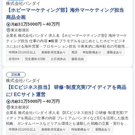
株式会社バンダイ
【ホビーマーケティング部】海外マーケティング担当
商品企画
31万5000円～40万円
月給
東京都港区
企業名 株式会社バンダイ 求人名 【ホビーマーケティング部】海外マーケ
ティング担当 仕事の内容 ■概要 プラモデルをはじめとしたホビービジネ
スにおける海外営業・プロモーション担当 ※将来的に海外駐在の可能性が
ございます ※ご経験に応じ、国内営業から担当いただく場合がございます
年間休日120日以上
資格取得支援あり
英語
時短勤務あり
退職金あり
（選考内でご相談） 【具体的には】 ・ガンプラやポケプラをはじめとす
在宅OK
完全週休2日制
土日祝休み
服装自由
るプラモデル商品の海外拡販や新商品導入に向けたマーケティング戦略立
案と実行 ・海外の販売代理店や法人との商談、商品/サービスの案内、受
注、出荷指示、入金確認等 ・現地イベント、店頭施策、WEBプロモーシ
正社員
ョン等の販促活動の実行と管理 募集職種 【ホビーマーケティング部】海
株式会社バンダイ
外マーケティング担当
【ECビジネス担当】 研修･制度充実/アイディアを商品
に! ECサイト運営
31万5000円～40万円
月給
東京都港区
企業名 株式会社バンダイ 求人名 【ECビジネス担当】◎研修･制度充実/ア
イディアを商品に! 仕事の内容 プレミアムバンダイなどECを活用した販売
戦略、ガンダムベースなどリアル環境とも連動した戦略の立案・実行をお
任せします。 【具体的な仕事内容】 ・プレミアムバンダイ「ホビーオン
年間休日120日以上
資格取得支援あり
時短勤務あり
退職金あり
ラインショップ」「ガンダムベースオンラインショップ」の運営 ・OMO