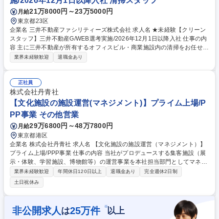
施/2026年12月1日以降入社 清掃スタッフ
21万8000円～23万5000円
月給
東京都23区
企業名 三井不動産ファシリティーズ株式会社 求人名 ★未経験【クリーン
スタッフ】三井不動産G/WEB選考実施/2026年12月1日以降入社 仕事の内
容 主に三井不動産が所有するオフィスビル・商業施設内の清掃をお任せ。
場合により、商業施設や大型ビルの外観を回り簡単な枯葉等の清掃をし つ
業界未経験歓迎
退職金あり
つメインはお客様へのご挨拶・ご案内の職務を担当する可能性あり 快適な
オフィス・居住環境を作り、建物の資産価値の向上にもつながる 大切な役
割です。将来的にはリーダーとしてのご活躍を期待致します。 ★担当施設
正社員
が勤務先になります。正社員～嘱託社員まで幅広く活躍中。 同期もいるの
株式会社丹青社
で励みになる職場です。 是非弊社採用HPをご覧ください：https://www.re
【文化施設の施設運営(マネジメント)】プライム上場/P
cruit.mitsui-fc.co.jp/ 募集職種 ★未経験【クリーンスタッフ】三井不動産
PP事業 その他営業
G/WEB選考実施/2026年12月1日以降入社
29万6800円～48万7800円
月給
東京都港区
企業名 株式会社丹青社 求人名 【文化施設の施設運営（マネジメント）】
プライム上場/PPP事業 仕事の内容 当社がプロデュースする集客施設（展
示・体験、学習施設、博物館等）の運営事業を本社担当部門としてマネジ
メントいただきます。 【詳細】■複数施設(3件程度)のスーパーバイザー業
業界未経験歓迎
年間休日120日以上
退職金あり
完全週休2日制
務 ■運営施設の事業・ イベント等の計画立案 ■通年の事業推進の管理・フ
土日祝休み
ォロー ■運営スタッフの採用～労務管理 ■売上改善や原価管理など、経営
視点での損益管理 ■新規案件のアプローチ、企画書の作成 など ※全国へ
の出張を伴う業務を含む 【主な運営施設】埼玉県防災学習センター、横浜
※
非公開求人
25
万件
は
以上
人形の家、敦賀赤レンガ倉庫、山梨県立リニア見学センター、名古屋市港