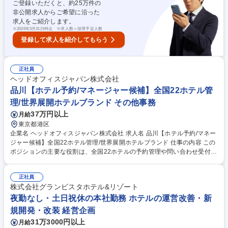
ご登録いただくと、約
25
万件の
防災センター、堺市立ビッグバン、神戸市立青少年科学館、鳥取県立美術
非公開求人からご希望に沿った
館、ほか 募集職種 【文化施設の施設運営（マネジメント）】プライム上
求人をご紹介します。
場/PPP事業
※
2026年3月31日時点 ※求人数＝採用予定人数
登録して求人を紹介してもらう
正社員
ヘッドオフィスジャパン株式会社
品川【ホテル予約/マネージャー候補】全国22ホテル管
理/世界展開ホテルブランド その他事務
37万円以上
月給
東京都港区
企業名 ヘッドオフィスジャパン株式会社 求人名 品川【ホテル予約/マネー
ジャー候補】全国22ホテル管理/世界展開ホテルブランド 仕事の内容 この
ポジションの主要な役割は、全国22ホテルの予約管理や問い合わせ受付等
を行っていただきます。メンバーのマネジメントも担っていただきます。
【具体的には】 ■全国22ヵ所のホテルに届く予約の登録・サービス連絡な
正社員
どのPC打ち込み ■専用システムでの予約等の入力作業 ■各ホテルへ予約の
株式会社グランビスタホテル&リゾート
共有、サービス確認 ■旅行会社からのお問合せ受付など 募集職種 品川
【ホテル予約/マネージャー候補】全国22ホテル管理/世界展開ホテルブラ
夜勤なし・土日祝休の本社勤務 ホテルの運営改善・新
ンド
規開発・改装 経営企画
31万3000円以上
月給