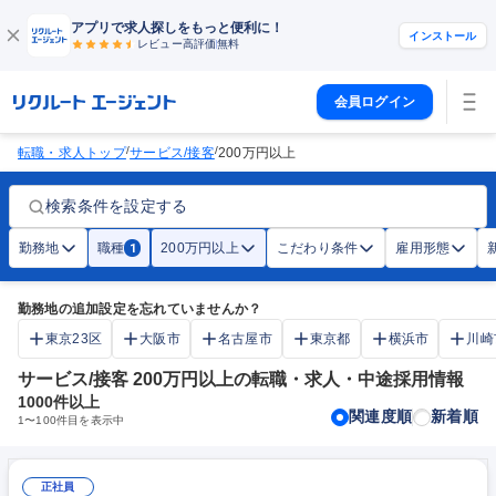
アプリで求人探しをもっと便利に！
インストール
レビュー高評価
無料
会員ログイン
/
/
転職・求人トップ
サービス/接客
200万円以上
検索条件を設定する
勤務地
職種
200万円以上
こだわり条件
雇用形態
1
勤務地の追加設定を忘れていませんか？
東京23区
大阪市
名古屋市
東京都
横浜市
川崎
サービス/接客 200万円以上の転職・求人・中途採用情報
1000
件以上
関連度順
新着順
1
〜
100
件目を表示中
正社員