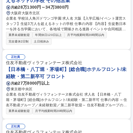
えるネットの学校 その他営業
28万1300円～34万3800円
月給
大阪府大阪市北区
企業名 学校法人角川ドワンゴ学園 求人名 大阪【入学広報/イベント運営ス
タッフ】生徒3万人を超えるネットの学校 仕事の内容 【内容】生徒数日本
一を誇る当学園において、各地域で開催される進路イベントや合同相談会
イベントの運営など、これから入学を検討されている方を対象にイベント
業界未経験歓迎
年間休日120日以上
月平均残業時間20時間以内
設計や運営等の業務をご担当いただきます。 【詳細】各地域で開催される
完全週休2日制
土日祝休み
進路イベントや合同相談会イベントの運営 ・現地スタッフのディレクショ
ン ・接客・面談マニュアルの設計、研修 ・空間の演出・デザイン 募集職
種 大阪【入学広報/イベント運営スタッフ】生徒3万人を超えるネットの学
正社員
校
住友不動産ヴィラフォンテーヌ株式会社
【日本橋・八丁堀・茅場町】[総合職]ホテルフロント/未
経験・第二新卒可 フロント
27万8000円以上
月給
東京都中央区
企業名 住友不動産ヴィラフォンテーヌ株式会社 求人名 【日本橋・八丁
堀・茅場町】[総合職]ホテルフロント/未経験・第二新卒可 仕事の内容 ～住
友不動産グループ／未経験歓迎／第二新卒歓迎～ 住友不動産グループの当
社でホテルフロント業務をお任せします。総合職採用のため、住友不動産
業界未経験歓迎
月平均残業時間20時間以内
グループの安定基盤の下、多彩なキャリアを構築可能です。 フロント接
客・予約・問い合わせ対応および付帯業務/観光案内/安全管理等ホテル運
営業務全般をお任せします。 ・チェックイン・チェックアウト対応業務
正社員
・予約受付、問い合わせ、お客様要望への対応業務 ・請求書等の事務処理
住友不動産ヴィラフォンテーヌ株式会社