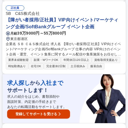
メント（スタッフ・整備・物販・イベント） ・アルバイトの手配、現場で
の指示だし ・アルバイトスタッフでの対応が難しい案件の2次対応 ★面倒
正社員
見の良い先輩と一緒に仕事をしますので、未経験の方も安心です！ 募集職
SB C&S株式会社
種 【業務運営管理】プロ野球を中心としたスポーツイベント/未経験・第
【障がい者採用/正社員】VIP向けイベント/マーケティ
二新卒歓迎
ング企画/SoftBankグループ イベント企画
39万9000円～55万8000円
月給
東京都港区
企業名 ＳＢ Ｃ＆Ｓ株式会社 求人名 【障がい者採用/正社員】VIP向けイベ
ント/マーケティング企画/SoftBankグループ 仕事の内容 VIP向けのイベン
ト企画・運営、イベント集客に関するメール配信や集客施策をお任せしま
す。ツール・顧客の関心データ・コンテンツを活用しながら、法人流通事
業界未経験歓迎
副業・WワークOK
年間休日120日以上
資格取得支援あり
業全体のデジタルマーケティングを支援する組織です。 ■社内外の各種イ
時短勤務あり
在宅OK
完全週休2日制
土日祝休み
服装自由
ベントの企画・運営サポート ■VIPイベントの進行管理 ■イベント当日の運
営・調整※要相談 リスト作成・受付整理 ■関係各所とのコミュニケーショ
ン ※イベント事例：多くの経営層をお招きする大型カンファレンス（年数
求人探し
入社まで
から
回実施）など ※デジタルマーケティングの業務経験もしくは知識ある方
サポートします！
は、デジタルツールをを利用しながら、サイト作成やメール配信、キャン
ペーンの案内など 募集職種 【障がい者採用/正社員】VIP向けイベント/マ
求人の紹介をはじめ、書類添削や
ーケティング企画/SoftBankグループ
面談対策、内定後の手続きまで
あなたの転職活動をサポートします。
登録してサポートを受ける