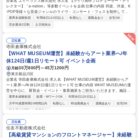
企業名 エイベックス株式会社 求人名 【ライヴ制作プロデューサー・ディ
レクター】「a-nation」等多数イベントを企画 仕事の内容 邦楽、洋楽、K
-POP等様々な音楽ジャンルのライヴ・コンサート・フェスを制作してい
る部署にて、ライヴ制作プロデューサー又はディレクターとして企画・制
業界未経験歓迎
年間休日120日以上
転勤なし
退職金あり
在宅OK
作業務をご担当。下記業務を経験に応じてお任せします。 【詳細】■ライ
完全週休2日制
土日祝休み
ヴ・コンサート・フェス等のプロデュース・制作進行業務全般 ■興行内容
の企画提案 ■予算管理 ・進行管理 ■スタッフ管理■アーティスト対応 ■終
演後の精算 ■社内事務業務 等 【魅力】グループとしてレーベル機能を併
正社員
せ持っており、アーティスト発掘をレーベルと一緒に手掛けることが可
寺田倉庫株式会社
能。協賛営業、チケット販売、FCなどの機能が社内にあり、同じ目線で
【WHAT MUSEUM運営】未経験からアート業界へ/年
進めていけます。 募集職種 【ライヴ制作プロデューサー・ディレクタ
休124日/週1日リモート可 イベント企画
ー】「a-nation」等多数イベントを企画
30万800円～45万1200円
月給
東京都品川区
企業名 寺田倉庫株式会社 求人名 【WHAT MUSEUM運営】未経験からア
ート業界へ/年休124日/週1日リモート可 仕事の内容 WHAT MUSEUMの運
営を中心に、展覧会・イベント・集客施策をご担当いただきます。施設運
営やアルバイト管理、地域連携まで幅広い業務をお任せします。アートを
業界未経験歓迎
副業・WワークOK
年間休日120日以上
より多くの人へ届けるミュージアム作りに携われます。 ■展覧会運営、受
月平均残業時間20時間以内
転勤なし
時短勤務あり
退職金あり
在宅OK
付・動線などのオペレーション設計 ■チケットシステム運用、アルバイト
完全週休2日制
服装自由
スタッフの管理・育成 ■施設・設備管理、他部署との調整・連携対応 ■展
覧会集客に向けたマーケティング施策の企画・実行 ■アートイベントの企
正社員
画・運営サポート、協賛営業 ■地域連携施策の推進や天王洲エリアの文化
住友不動産株式会社
発信 等 募集職種 【WHAT MUSEUM運営】未経験からアート業界へ/年休1
【高級賃貸マンションのフロントマネージャー】未経験
24日/週1日リモート可