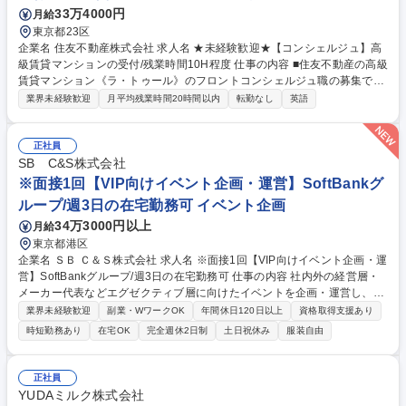
33万4000円
月給
東京都23区
企業名 住友不動産株式会社 求人名 ★未経験歓迎★【コンシェルジュ】高
級賃貸マンションの受付/残業時間10H程度 仕事の内容 ■住友不動産の高級
賃貸マンション《ラ・トゥール》のフロントコンシェルジュ職の募集で
す。入居者様（経営者や著名人も複数）に快適な生活を送って頂く為、一
業界未経験歓迎
月平均残業時間20時間以内
転勤なし
英語
流のきめ細やかなサービス・対応をお任せします。 【具体的には】各種サ
ービスのご案内、来客対応、パブリック施設の予約/管理/受付、クリーニ
ング/宅配の取次、タクシー手配、新規入居者様を迎える為の準備など。外
正社員
国人の入居者様も多いため、英語力を活かしていただけます。(マナー研
SB C&S株式会社
修や英語研修なども充実) 【働き方】所定労働時間は7時間で平均残業10
※面接1回【VIP向けイベント企画・運営】SoftBankグ
時間/月程度なので、WLB◎！自分時間やご家族との時間を作りながら活
ループ/週3日の在宅勤務可 イベント企画
躍してる社員多数！ 【変更の範囲】当社業務全般 募集職種 ★未経験歓迎
34万3000円以上
月給
★【コンシェルジュ】高級賃貸マンションの受付/残業時間10H程度
東京都港区
企業名 ＳＢ Ｃ＆Ｓ株式会社 求人名 ※面接1回【VIP向けイベント企画・運
営】SoftBankグループ/週3日の在宅勤務可 仕事の内容 社内外の経営層・
メーカー代表などエグゼクティブ層に向けたイベントを企画・運営し、成
功に導く役割を担っていただきます。 2年前に立ち上がった、VIP向けイ
業界未経験歓迎
副業・WワークOK
年間休日120日以上
資格取得支援あり
ベントを専門に行う部隊でのポジションです。イベント開催回数も年々増
時短勤務あり
在宅OK
完全週休2日制
土日祝休み
服装自由
加傾向にあり、より多くの方々に感動と体験を届けるため、組織体制の強
化に向けた採用となります。 【詳細】社内外の各種イベントの企画・運営
サポート、VIPイベントの進行管理、イベント当日の運営・調整、関係各
正社員
所とのコミュニケーション等 募集職種 ※面接1回【VIP向けイベント企
YUDAミルク株式会社