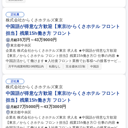
プの仕事だけをしているのでは？」というイメージをよく持たれますが、
実は違います。クライアントや実施する施策に制限を持たない「総合広告
会社」です。JR東海グループ以外の企業や、地方自治体のコミュニケーシ
正社員
ョンなども手掛けています。下記URLより事例紹介をご覧ください！ http
株式会社からくさホテルズ東京
s://www.jrta.co.jp/case2/?tab=0 募集職種 【イベントプロモーション】JR
中国語が得意な方歓迎【東京/からくさホテル フロント
東海グループの総合広告会社/7h勤務
担当】残業15h働き方 フロント
35万円～43万9000円
月給
東京都中央区
企業名 株式会社からくさホテルズ東京 求人名 ★中国語が得意な方歓迎
【東京／からくさホテル フロント担当】残業15h働き方◎ 仕事の内容 ★
中国語活かして働けます★入社後フロント業務でお客様への接客サービス
をお任せし、その後スタッフの教育や収支管理等、ホテルの運営にも携わ
月平均残業時間20時間以内
転勤なし
完全週休2日制
中国語
っていただきます。 【具体的には】 ・フロントスタッフとして受付・案
内等の接客業務 ・口コミ対応、問い合わせ対応、備品管理などのバックオ
フィス全般 ・業務改善、イベント企画などの各種提案業務 ★現場の声を
正社員
重視する社風で、サービスやイベント、内装など様々な分野においてご自
株式会社からくさホテルズ東京
身の考えなどを提案出来る環境です。 募集職種 ★中国語が得意な方歓迎
中国語が得意な方歓迎【東京/からくさホテル フロント
【東京／からくさホテル フロント担当】残業15h働き方◎
担当】残業15h働き方 フロント
27万5000円～43万3000円
月給
東京都中央区
企業名 株式会社からくさホテルズ東京 求人名 ★中国語が得意な方歓迎
【東京／からくさホテル フロント担当】残業15h働き方◎ 仕事の内容 ★
中国語活かして働けます★入社後フロント業務でお客様への接客サービス