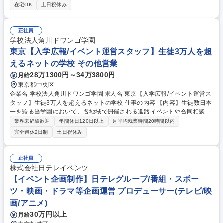
作成/清掃員の指導/清掃業者管理 等 【研修制度】入社後は基本的にはOJT
在宅OK
土日祝休み
を実施。その他にも外部研修など社員能力向上の為の機会をご用意してお
ります。【当社について】鈴与グループにおいて、強いバックボーンとグ
ループのシナジーを強みに、建設・ビルメンテナンス事業の中核を担って
正社員
います。管理物件数は年々増加しており、企画提案から営業・設計・施
学校法人角川ドワンゴ学園
工・テナント斡旋・ビル管理まで一貫して行う総合力を活かし、当社単体
東京【入学広報/イベント運営スタッフ】生徒3万人を超
でも順調な成長を遂げています。 募集職種 【清掃現場管理】鈴与グルー
えるネットの学校 その他営業
プ/「長期的」に「安心」して働ける環境をご用意◎
28万1300円～34万3800円
月給
東京都中央区
企業名 学校法人角川ドワンゴ学園 求人名 東京【入学広報/イベント運営ス
タッフ】生徒3万人を超えるネットの学校 仕事の内容 【内容】生徒数日本
一を誇る当学園において、各地域で開催される進路イベントや合同相談会
イベントの運営など、これから入学を検討されている方を対象にイベント
業界未経験歓迎
年間休日120日以上
月平均残業時間20時間以内
設計や運営等の業務をご担当いただきます。 【詳細】各地域で開催される
完全週休2日制
土日祝休み
進路イベントや合同相談会イベントの運営 ・現地スタッフのディレクショ
ン ・接客・面談マニュアルの設計、研修 ・空間の演出・デザイン 募集職
種 東京【入学広報/イベント運営スタッフ】生徒3万人を超えるネットの学
正社員
校
株式会社日テレイベンツ
【イベント企画制作】日テレグループ/番組・スポー
ツ・映画・ドラマ等企画運営 プロデューサー(テレビ/映
画/アニメ)
30万円以上
月給