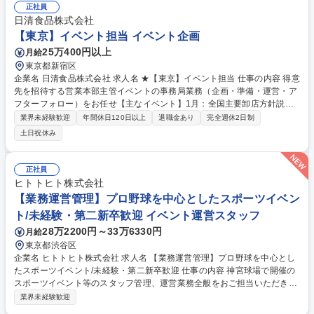
ベント企画などの各種提案業務 ★現場の声を重視する社風で、サービスや
正社員
イベント、内装など様々な分野においてご自身の考えなどを提案出来る環
日清食品株式会社
境です。 募集職種 《東京／からくさホテル フロント担当》年休118日/語
【東京】イベント担当 イベント企画
学力を活かして働く/給与UP
25万400円以上
月給
東京都新宿区
企業名 日清食品株式会社 求人名 ★【東京】イベント担当 仕事の内容 得意
先を招待する営業本部主管イベントの事務局業務（企画・準備・運営・ア
フターフォロー）をお任せ【主なイベント】1月：全国主要卸店方針説明
会/2月：CUP NOODLE OPEN（ハワイでのゴルフコンペ） 3月：経営方
業界未経験歓迎
年間休日120日以上
退職金あり
完全週休2日制
針説明会・プロアマゴルフ大会/10月：全国主要卸店懇親ゴルフ【業務詳
土日祝休み
細】※旅行会社や各関係先と協業 イベント内容企画立案、オリジナルグッ
ズ製作/ゲスト関連書類作成（招待状・申込書・お礼状等）/観光プラン作
成、席次作成、パーティー料理選定/景品、賞品選定および手配、ゲストト
正社員
ピックス作成、ゴルフ組み合わせ作成/参加ホスト向けオリエンテーション
ヒトトヒト株式会社
実施、配布パンフレット作成/提供サンプル手配 等 募集職種 ★【東京】イ
【業務運営管理】プロ野球を中心としたスポーツイベン
ベント担当
ト/未経験・第二新卒歓迎 イベント運営スタッフ
28万2200円～33万6330円
月給
東京都渋谷区
企業名 ヒトトヒト株式会社 求人名 【業務運営管理】プロ野球を中心とし
たスポーツイベント/未経験・第二新卒歓迎 仕事の内容 神宮球場で開催の
スポーツイベント等のスタッフ管理、運営業務全般をおご担当いただきま
す。シーズン中はプロ野球をメインとし、高校野球や大学野球、各種イベ
業界未経験歓迎
ントの運営管理を行います。 【具体的な業務】 ・各担当エリアのマネジ