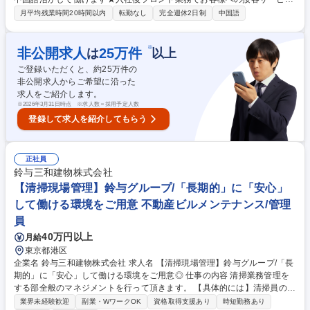
をお任せし、その後スタッフの教育や収支管理等、ホテルの運営にも携わ
月平均残業時間20時間以内
転勤なし
完全週休2日制
中国語
って頂きます。 【具体的には】 ・フロントスタッフとして受付・案内等
の接客業務 ・口コミ対応、問い合わせ対応、備品管理などのバックオフィ
ス全般 ・業務改善、イベント企画などの各種提案業務 ★現場の声を重視
※
非公開求人
25
万件
は
以上
する社風で、サービスやイベント、内装など様々な分野においてご自身の
ご登録いただくと、約
25
万件の
考えなどを提案出来る環境です。 募集職種 ★中国語が得意な方歓迎【東
非公開求人からご希望に沿った
京／からくさホテル フロント担当】残業15h働き方◎
求人をご紹介します。
※
2026年3月31日時点 ※求人数＝採用予定人数
登録して求人を紹介してもらう
正社員
鈴与三和建物株式会社
【清掃現場管理】鈴与グループ/「長期的」に「安心」
して働ける環境をご用意 不動産ビルメンテナンス/管理
員
40万円以上
月給
東京都港区
企業名 鈴与三和建物株式会社 求人名 【清掃現場管理】鈴与グループ/「長
期的」に「安心」して働ける環境をご用意◎ 仕事の内容 清掃業務管理を
する部全般のマネジメントを行って頂きます。 【具体的には】清掃員のス
ケジュール管理/予算・実績管理/日常清掃・定期清掃・ガラス清掃の見積
業界未経験歓迎
副業・WワークOK
資格取得支援あり
時短勤務あり