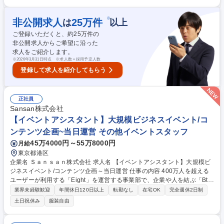
向上に向けた施策の企画立案 ■ライブ、イベント、配信等と連動したファ
ンクラブ施策の企画・推進 ■社内外関係者との調整・進行管理 ■売上・予
算管理、数値分析 ■メンバー育成およびチームマネジメント 募集職種
※
非公開求人
25
万件
は
以上
【ファンクラブ運営】アーティストの魅力を届ける！企画・運営スタッフ
ご登録いただくと、約
25
万件の
非公開求人からご希望に沿った
求人をご紹介します。
※
2026年3月31日時点 ※求人数＝採用予定人数
登録して求人を紹介してもらう
正社員
Sansan株式会社
【イベントアシスタント】大規模ビジネスイベント/コ
ンテンツ企画~当日運営 その他イベントスタッフ
45万4000円～55万8000円
月給
東京都港区
企業名 Ｓａｎｓａｎ株式会社 求人名 【イベントアシスタント】大規模ビ
ジネスイベント/コンテンツ企画～当日運営 仕事の内容 400万人を超える
ユーザーが利用する「Eight」を運営する事業部で、企業や人を結ぶ「Bto
B領域のイベント事業」を担当します。各種大型イベントや、今後立ち上
業界未経験歓迎
年間休日120日以上
転勤なし
在宅OK
完全週休2日制
がる新規イベントにおいて、以下の業務を推進します。 ■コンテンツ企画
土日祝休み
服装自由
の立案：イベントコンセプトに基づいたテーマ設計、セッション構成の企
画■登壇者のリサーチ・選定：テーマに合致する国内外の企業CXO、起業