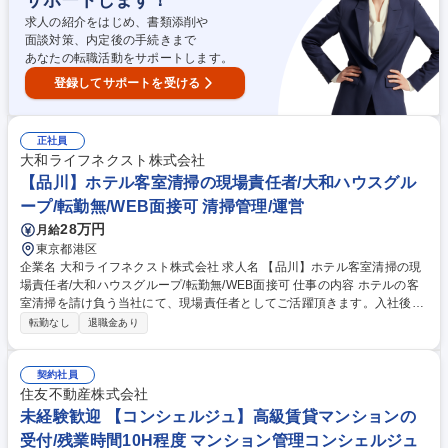
サポートします！
■上記業務の施設横断的な仕組み作りやオペレーション改善 ■施設オーナ
ーへの運営報告や提案 ■清掃会社・アメニティ会社など外部業者との調整
求人の紹介をはじめ、書類添削や
等 募集職種 東京【宿泊施設管理・運営】やりたいを今日形に！大手では
面談対策、内定後の手続きまで
ないスピード感★
あなたの転職活動をサポートします。
登録してサポートを受ける
正社員
大和ライフネクスト株式会社
【品川】ホテル客室清掃の現場責任者/大和ハウスグル
ープ/転勤無/WEB面接可 清掃管理/運営
28万円
月給
東京都港区
企業名 大和ライフネクスト株式会社 求人名 【品川】ホテル客室清掃の現
場責任者/大和ハウスグループ/転勤無/WEB面接可 仕事の内容 ホテルの客
室清掃を請け負う当社にて、現場責任者としてご活躍頂きます。入社後は
先輩もしくはホテル担当者とイチから業務を学び、4ヵ月～半年程度かけ
転勤なし
退職金あり
て独り立ちを目指していただきます。基礎からスタートしま すので、未経
験でも安心して取り組めます。 ■客室清掃スタッフへの指示出し ■時間コ
ントロール＆人員配置 ■ホテルへの完了報告 ■収支確認 ■スタッフの育成
契約社員
※1日あたりのスタッフ数は14名ほどです。 ※1つのホテルにつき、現場
住友不動産株式会社
責任者は1名が基本。大きいホテルの場合は、副責任者と2名で管理するこ
未経験歓迎 【コンシェルジュ】高級賃貸マンションの
ともあります。 募集職種 【品川】ホテル客室清掃の現場責任者/大和ハウ
受付/残業時間10H程度 マンション管理コンシェルジュ
スグループ/転勤無/WEB面接可