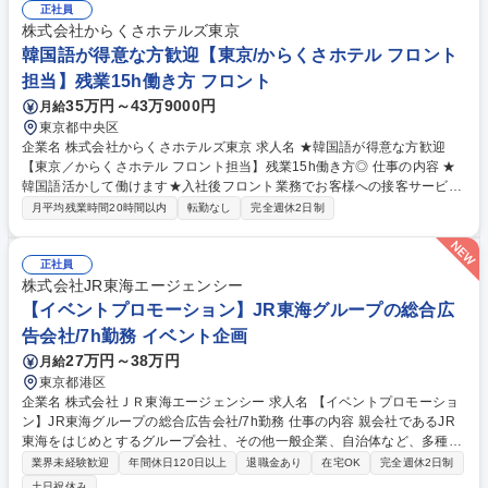
正社員
株式会社からくさホテルズ東京
韓国語が得意な方歓迎【東京/からくさホテル フロント
担当】残業15h働き方 フロント
35万円～43万9000円
月給
東京都中央区
企業名 株式会社からくさホテルズ東京 求人名 ★韓国語が得意な方歓迎
【東京／からくさホテル フロント担当】残業15h働き方◎ 仕事の内容 ★
韓国語活かして働けます★入社後フロント業務でお客様への接客サービス
をお任せし、その後スタッフの教育や収支管理等、ホテルの運営にも携わ
月平均残業時間20時間以内
転勤なし
完全週休2日制
っていただきます。 【具体的には】 ・フロントスタッフとして受付・案
内等の接客業務 ・口コミ対応、問い合わせ対応、備品管理などのバックオ
フィス全般 ・業務改善、イベント企画などの各種提案業務 ★現場の声を
正社員
重視する社風で、サービスやイベント、内装など様々な分野においてご自
株式会社JR東海エージェンシー
身の考えなどを提案出来る環境です。 募集職種 ★韓国語が得意な方歓迎
【イベントプロモーション】JR東海グループの総合広
【東京／からくさホテル フロント担当】残業15h働き方◎
告会社/7h勤務 イベント企画
27万円～38万円
月給
東京都港区
企業名 株式会社ＪＲ東海エージェンシー 求人名 【イベントプロモーショ
ン】JR東海グループの総合広告会社/7h勤務 仕事の内容 親会社であるJR
東海をはじめとするグループ会社、その他一般企業、自治体など、多種多
様なクライアントと関わり、イベントプロモーションの企画・制作・実施
業界未経験歓迎
年間休日120日以上
退職金あり
在宅OK
完全週休2日制
までをリードしていただきます。 【事例紹介】当社は、「JR東海グルー
土日祝休み