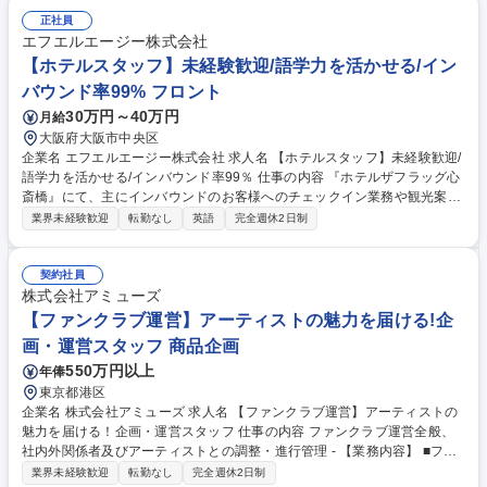
銭管理（両替機の釣銭準備）・収益管理・人員管理（アルバイト社員の勤
正社員
怠管理・育成、採用面接）・商品配置の検討（自店舗の客層や商品の売れ
エフエルエージー株式会社
行きを踏まえて、適切な商品配置を行います）など 募集職種 【大阪・奈
【ホテルスタッフ】未経験歓迎/語学力を活かせる/イン
良/店舗SV】未経験歓迎/年休123日/「#C-pla」カプセルトイ
バウンド率99% フロント
30万円～40万円
月給
大阪府大阪市中央区
企業名 エフエルエージー株式会社 求人名 【ホテルスタッフ】未経験歓迎/
語学力を活かせる/インバウンド率99％ 仕事の内容 『ホテルザフラッグ心
斎橋』にて、主にインバウンドのお客様へのチェックイン業務や観光案
内、予約変更の相談など、多岐にわたる業務をお任せします。情報共有レ
業界未経験歓迎
転勤なし
英語
完全週休2日制
ベルが高く、意見交換のしやすい環境です！ ■英語でのチェックイン、ア
ウトや道案内・観光案内などのサービス ■ゲストの意見を反映したサービ
ス改善、マーケティング提案 ■電話やメールでの新規予約、変更 ■他部署
契約社員
を巻き込んだゲストへのサービス提供 など 1日の宿泊人数の上限を設け、
株式会社アミューズ
深く丁寧にゲストと向き合うインバウンド率99%のホテルです。スタッフ
【ファンクラブ運営】アーティストの魅力を届ける!企
全員が英語対応可能、フランス語・中国語・ドイツ語・広東語の多言語対
画・運営スタッフ 商品企画
応をしています。 募集職種 【ホテルスタッフ】未経験歓迎/語学力を活か
550万円以上
年俸
せる/インバウンド率99％
東京都港区
企業名 株式会社アミューズ 求人名 【ファンクラブ運営】アーティストの
魅力を届ける！企画・運営スタッフ 仕事の内容 ファンクラブ運営全般、
社内外関係者及びアーティストとの調整・進行管理 - 【業務内容】 ■ファ
ンクラブサイトや会員向けコンテンツの企画・運営 ■会員数拡大や継続率
業界未経験歓迎
転勤なし
完全週休2日制