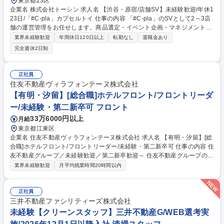
東京都23区
企業名 株式会社トーシン 求人名 【渋谷・原宿/店舗SV】未経験歓迎/年休1
23日/「#C-pla」カプセルトイ 仕事の内容 「#C-pla」のSVとして2～3店
舗の運営管理をお任せします。商品選定・イベント企画・マネジメント
等、業務は多岐にわたりますので裁量権を持ちながらキャリアを積むこと
業界未経験歓迎
年間休日120日以上
転勤なし
退職金あり
が叶います。変更の範囲:当社業務全般 【業務詳細】・カプセルトイの商
完全週休2日制
品選定（仕入れた商品の中から、自店舗の客層や売上を踏まえて、追加発
注を行います） ・イベント企画（季節、周年など）・商品の在庫管理・金
銭管理（両替機の釣銭準備）・収益管理・人員管理（アルバイト社員の勤
正社員
怠管理・育成、採用面接）・商品配置の検討（自店舗の客層や商品の売れ
住友不動産ヴィラフォンテーヌ株式会社
行きを踏まえて、適切な商品配置を行います）など 募集職種 【渋谷・原
【有明・汐留】[総合職]ホテルフロント/フロントリーダ
宿/店舗SV】未経験歓迎/年休123日/「#C-pla」カプセルトイ
ー/未経験・第二新卒可 フロント
33万6000円以上
月給
東京都江東区
企業名 住友不動産ヴィラフォンテーヌ株式会社 求人名 【有明・汐留】[総
合職]ホテルフロント/フロントリーダー/未経験・第二新卒可 仕事の内容 住
友不動産グループ／未経験歓迎／第二新卒歓迎～ 住友不動産グループの当
社でホテルフロント業務をお任せします。適性に応じてフロント一般職ま
業界未経験歓迎
月平均残業時間20時間以内
たはフロントリーダーをお任せいたします。 フロント接客・予約・問い合
わせ対応および付帯業務/観光案内/安全管理等ホテル運営業務全般をお任
せします。 ・チェックイン・チェックアウト対応業務 ・予約受付、問い
正社員
合わせ、お客様要望への対応業務 ・請求書等の事務処理業務 ・稼動・売
三井不動産ファシリティーズ株式会社
上管理、客室対応、安全管理等の業務 募集職種 【有明・汐留】[総合職]ホ
未経験【クリーンスタッフ】三井不動産G/WEB選考実
テルフロント/フロントリーダー/未経験・第二新卒可