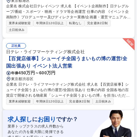
東京都港区
企業名 株式会社日テレイベンツ 求人名 【イベント企画制作】日テレグル
ープ/番組・スポーツ・映画・ドラマ等企画運営 仕事の内容 《イベント企
画制作》プロデューサー及びディレクター業務/企画書・運営マニュアル・
進行台本等の作成業務、会場手配、スケジュール進行管理、クライアン
業界未経験歓迎
年間休日120日以上
転勤なし
完全週休2日制
ト・協力会社との折衝、本番運営、予算収支管理、 新規事業開発等イベン
土日祝休み
トに係るあらゆる業務。 【魅力】展覧会、スポーツイベント、PRイベン
ト、エコイベント、展示会、各種式典など、幅広い分野のイベントに携わ
れます！様々な現場を経験し、スキル次第ではすぐに担当をお任せするこ
正社員
ともあります。 募集職種 【イベント企画制作】日テレグループ/番組・ス
日テレ・ライフマーケティング株式会社
ポーツ・映画・ドラマ等企画運営
【百貨店催事】シューイチ全国うまいもの博の運営/全
国出張あり イベント法人営業
450万円～600万円
年俸
東京都渋谷区
企業名 日テレ・ライフマーケティング株式会社 求人名 【百貨店催事】シ
ューイチ全国うまいもの博の運営/全国出張あり 仕事の内容 全国各地の百
貨店で開催される物産展「シューイチ全国うまいもの博」を担当いただき
ます。イベント開催数の増加に伴い新しい仲間を募集いたします。イベン
業界未経験歓迎
年間休日120日以上
完全週休2日制
土日祝休み
トの運営に留まらず事業推進業務にも携わっていただきます ■「シューイ
チ全国うまいもの博」の運営 ※メイン業務 1.イベントへの出店社誘致お
よび管理業務 2.イベントスペースの運営会社等に対する実務交渉及びイベ
求人探し
お困り
に
ですか？
ント実施の機会を獲得するための業務 3.イベント実施場所での運営サポー
業界トップクラスの求人件数から
ト業務 ※宿泊を伴う国内出張があります。 ■出店運営事務 募集職種 【百
あなたの力を最大限に発揮できる
貨店催事】シューイチ全国うまいもの博の運営/全国出張あり