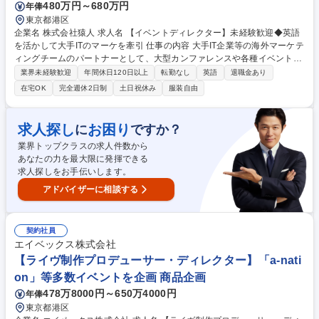
480万円～680万円
年俸
東京都港区
企業名 株式会社猿人 求人名 【イベントディレクター】未経験歓迎◆英語
を活かして大手ITのマーケを牽引 仕事の内容 大手IT企業等の海外マーケテ
ィングチームのパートナーとして、大型カンファレンスや各種イベント、
Web広告など幅広い施策の企画・進行を担います。 【具体的には】 ■イベ
業界未経験歓迎
年間休日120日以上
転勤なし
英語
退職金あり
ントを中心としたマーケティング施策の企画・プレゼン ■海外マーケチー
在宅OK
完全週休2日制
土日祝休み
服装自由
ムとの英語を用いた折衝・要件定義 ■協力会社（制作・施工等）の選定お
よびスケジュール・品質管理 ■納品物、コスト管理および開催後の振り返
り 【手がけるイベント例】大型カンファレンス、展示会ブース、スポーツ
求人探し
お困り
に
ですか？
のホスピタリティイベント等。 募集職種 【イベントディレクター】未経
業界トップクラスの求人件数から
験歓迎◆英語を活かして大手ITのマーケを牽引
あなたの力を最大限に発揮できる
求人探しをお手伝いします。
アドバイザーに相談する
契約社員
エイベックス株式会社
【ライヴ制作プロデューサー・ディレクター】「a-nati
on」等多数イベントを企画 商品企画
478万8000円～650万4000円
年俸
東京都港区