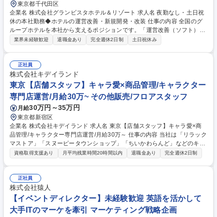
東京都千代田区
企業名 株式会社グランビスタホテル＆リゾート 求人名 夜勤なし・土日祝
休の本社勤務◆ホテルの運営改善・新規開発・改装 仕事の内容 全国のグ
ループホテルを本社から支えるポジションです。「運営改善（ソフト）」
から「改装・新規開発（ハード）」まで、ホテルビジネスの全工程に携わ
業界未経験歓迎
退職金あり
完全週休2日制
土日祝休み
れます。 1.運営改善：売上・稼働率・口コミを分析し、支配人の相談役と
してサービス向上やオペレーション効率化のアドバイスを実施。 2.改装企
画：客室や共有スペースの改修計画の立案、ターゲット層に合わせた内装
正社員
デザイン・コンセプト設計の支援。 3.新規開発：出店エリアの特性に応じ
株式会社キデイランド
たホテルのコンセプト立案、開業に向けた体制構築、備品選定や研修のサ
東京【店舗スタッフ】キャラ愛×商品管理/キャラクター
ポート。 募集職種 夜勤なし・土日祝休の本社勤務◆ホテルの運営改善・
専門店運営/月給30万~ その他販売/フロアスタッフ
新規開発・改装
30万円～35万円
月給
東京都新宿区
企業名 株式会社キデイランド 求人名 東京【店舗スタッフ】キャラ愛×商
品管理/キャラクター専門店運営/月給30万～ 仕事の内容 当社は「リラック
マストア」「スヌーピータウンショップ」「ちいかわらんど」などのキャ
ラクターを中心とした専門店と、ユニークな商品を発掘して提案する「キ
資格取得支援あり
月平均残業時間20時間以内
退職金あり
完全週休2日制
デイランド」を展開しています。 ■キャラクターグッズ、玩具等の接客販
売・レジ対応 ■担当キャラクターの売場作り、仕入れ、在庫管理 ■約200
社の問屋との直接取引による多種多様な商品管理 ■お客様のニーズを汲み
正社員
取った能動的な商品提案 ■全国転勤を前提とした、将来の店舗マネジメン
株式会社猿人
ト業務 ※単なる販売に留まらない、マルチタスクな運営能力が求められま
【イベントディレクター】未経験歓迎 英語を活かして
す。 募集職種 東京【店舗スタッフ】キャラ愛×商品管理/キャラクター専
大手ITのマーケを牽引 マーケティング戦略企画
門店運営/月給30万～