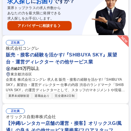
求人探し
お困り
に
ですか？
ー ■施設運営改善：動線改善や働きやすい環境づくり、接客品質向上 ※他
業界トップクラスの求人件数から
の統括2名と協力しながら、一つひとつの企画展を成功へ導きます。 募集
あなたの力を最大限に発揮できる
職種 【施設運営】麻布台ヒルズギャラリー/マネージャー候補/アート届け
求人探しをお手伝いします。
る空間づくり
アドバイザーに相談する
正社員
株式会社コングレ
販売・接客の経験を活かす/『SHIBUYA SKY』展望
台・運営ディレクター その他サービス業
25万円以上
月給
東京都渋谷区
企業名 株式会社コングレ 求人名 販売・接客の経験を活かす/『SHIBUYA
SKY』展望台・運営ディレクター 仕事の内容 渋谷のランドマーク「SHIB
UYA SKY」の運営ディレクターとして、スタッフのマネジメントや現場の
オペレーション管理をお任せします。接客経験を活かし、チームを動かす
業界未経験歓迎
退職金あり
完全週休2日制
プロを目指せる環境です。 施設常駐者として、運営管理またはルーフトッ
プバーの運営を担当。 ■現場マネジメント、スタッフへの指示出し・フォ
ロー ■シフト作成・勤怠管理、アルバイトや契約社員の育成 ■展望台の状
正社員
況確認、天候不良時のイレギュラー対応 ■日報や各種データ作成、接客マ
オリックス自動車株式会社
ニュアルの改善検討 ■クライアントとの定例会議や運営オペレーションの
【沖縄/レンタカー店舗の運営・接客】オリックスG/風
提案 募集職種 販売・接客の経験を活かす/『SHIBUYA SKY』展望台・運
通しの良さ その他サービス業接客/フロアスタッフ