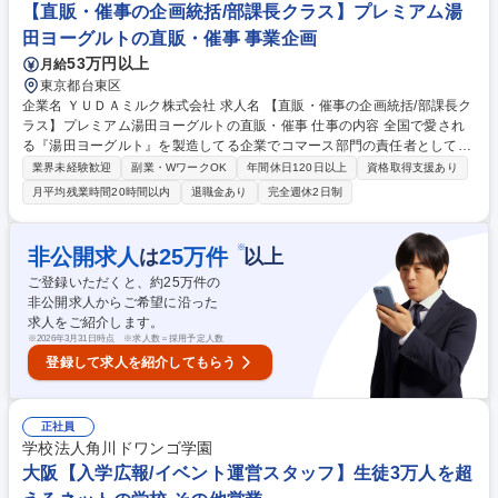
画・運営】SoftBankグループ/週3日の在宅勤務可
【直販・催事の企画統括/部課長クラス】プレミアム湯
田ヨーグルトの直販・催事 事業企画
53万円以上
月給
東京都台東区
企業名 ＹＵＤＡミルク株式会社 求人名 【直販・催事の企画統括/部課長ク
ラス】プレミアム湯田ヨーグルトの直販・催事 仕事の内容 全国で愛され
る『湯田ヨーグルト』を製造してる企業でコマース部門の責任者として、
イベント・ポップアップショップ・直販事業を統括。事業戦略立案から実
業界未経験歓迎
副業・WワークOK
年間休日120日以上
資格取得支援あり
行、組織マネジメントまでをお任せします。 イベント・ポップアップショ
月平均残業時間20時間以内
退職金あり
完全週休2日制
ップ・直販事業を通じたブランド価値向上をお任せします。【具体的に
は】・コマース事業の戦略立案および事業推進 ・催事やポップアップ等の
企画統括、売上・収益管理・関係取引先との折衝、アライアンス推進・新
※
非公開求人
25
万件
は
以上
規チャネルの企画開発・部門メンバーの育成・組織マネジメント※リアル
ご登録いただくと、約
25
万件の
な顧客接点の創出・販促を重視したポジションです。全国出張が発生しま
非公開求人からご希望に沿った
す。 募集職種 【直販・催事の企画統括/部課長クラス】プレミアム湯田ヨ
求人をご紹介します。
ーグルトの直販・催事
※
2026年3月31日時点 ※求人数＝採用予定人数
登録して求人を紹介してもらう
正社員
学校法人角川ドワンゴ学園
大阪【入学広報/イベント運営スタッフ】生徒3万人を超