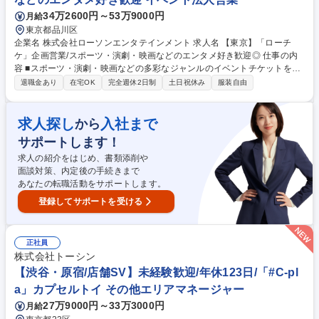
理】土日祝休/フレックス/福利厚生充実 ★給与改定★
34万2600円～53万9000円
月給
東京都品川区
企業名 株式会社ローソンエンタテインメント 求人名 【東京】「ローチ
ケ」企画営業/スポーツ・演劇・映画などのエンタメ好き歓迎◎ 仕事の内
容 ■スポーツ・演劇・映画などの多彩なジャンルのイベントチケットを扱
い、販売だけではなくツアー企画やファンクラブの運営、イベント企画も
退職金あり
在宅OK
完全週休2日制
土日祝休み
服装自由
行います。主な営業活動は社内での企画・進行。取引先からの依頼に対し
販売開始からイベント終了まで責任を持って進めていきます。メインは既
存顧客との取引ですが、競合や未取引先へのアプローチも重要。1件でも
求人探し
入社まで
から
多くのイベントや顧客を獲得する姿勢も求められます。数字への意識を持
サポートします！
ち、成果にこだわれる方を歓迎します。【具体的には】仕入れ営業/販促企
画立案/受注後運営/新規ビジネスの提案/プロモーション効果や販売状況の
求人の紹介をはじめ、書類添削や
取りまとめ・報告/社内の各部署へ業務依頼/調整業務/現場立会い 等 募集職
面談対策、内定後の手続きまで
種 【東京】「ローチケ」企画営業/スポーツ・演劇・映画などのエンタメ
あなたの転職活動をサポートします。
好き歓迎◎
登録してサポートを受ける
正社員
株式会社トーシン
【渋谷・原宿/店舗SV】未経験歓迎/年休123日/「#C-pl
a」カプセルトイ その他エリアマネージャー
27万9000円～33万3000円
月給