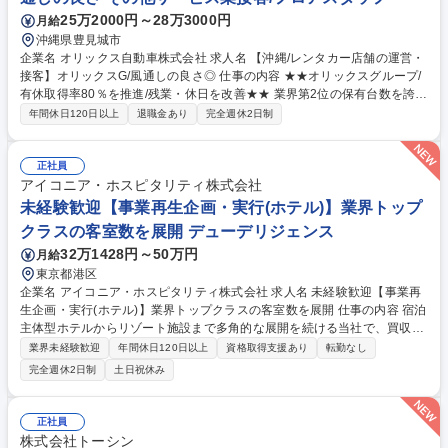
営ディレクター
25万2000円～28万3000円
月給
沖縄県豊見城市
企業名 オリックス自動車株式会社 求人名 【沖縄/レンタカー店舗の運営・
接客】オリックスG/風通しの良さ◎ 仕事の内容 ★★オリックスグループ/
有休取得率80％を推進/残業・休日を改善★★ 業界第2位の保有台数を誇る
当社の中核事業「オリックスレンタカー」の 沖縄県内の直営レンタカー店
年間休日120日以上
退職金あり
完全週休2日制
舗運営を統括する店長候補を募集します。 【店舗運営】◆保有車両の稼働
管理 /他店舗との連携 ◆店舗で勤務するスタッフのマネジメント ◆キャン
ペーン施策の企画・設計 ◆売上管理 【法人営業】◆既存顧客、損害保険
正社員
会社、旅行代理店、自動車ディーラーへのご提案 ◆リース営業部門との情
アイコニア・ホスピタリティ株式会社
報交換、営業同行 ◆カーシェアリングをはじめとしたサービス提案による
未経験歓迎【事業再生企画・実行(ホテル)】業界トップ
差別化 募集職種 【沖縄/レンタカー店舗の運営・接客】オリックスG/風通
クラスの客室数を展開 デューデリジェンス
しの良さ◎
32万1428円～50万円
月給
東京都港区
企業名 アイコニア・ホスピタリティ株式会社 求人名 未経験歓迎【事業再
生企画・実行(ホテル)】業界トップクラスの客室数を展開 仕事の内容 宿泊
主体型ホテルからリゾート施設まで多角的な展開を続ける当社で、買収し
たホテルや旅館をフルリニューアルし、地域の新たな「アイコン」へと生
業界未経験歓迎
年間休日120日以上
資格取得支援あり
転勤なし
まれ変わらせる業務をお任せします。 【詳細】■ターゲット地域のインバ
完全週休2日制
土日祝休み
ウンド需要の推移、地域経済の動向、競合状況のデータ分析/過去の客室稼
働率や収益データの検証による改善余地の算出/現地調査（フィールドワー
ク）と課題抽出：実際の施設に赴き、サービス水準、料飲（レストラ
正社員
ン）、景観、地域特有の資源を調査/再生プランの企画・事業計画書の作
株式会社トーシン