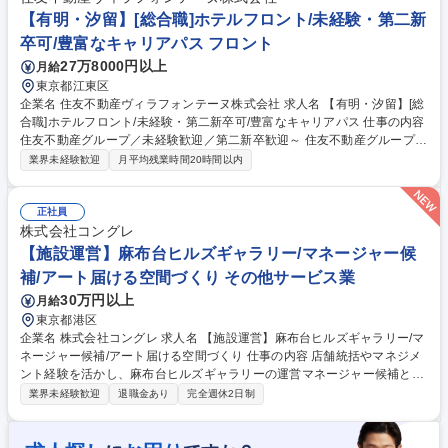
業務 ・稼動・売上管理、客室対応、安全管理等の業務 募集職種 【日本
【有明・汐留】[総合職]ホテルフロント/未経験・第二新
橋・八丁堀・茅場町】[総合職]ホテルフロント/未経験・第二新卒可
卒可/豊富なキャリアパス フロント
27万8000円以上
月給
東京都江東区
企業名 住友不動産ヴィラフォンテーヌ株式会社 求人名 【有明・汐留】[総
合職]ホテルフロント/未経験・第二新卒可/豊富なキャリアパス 仕事の内容
住友不動産グループ／未経験歓迎／第二新卒歓迎～ 住友不動産グループの
当社でホテルフロント業務をお任せします。総合職採用のため、住友不動
業界未経験歓迎
月平均残業時間20時間以内
産グループの安定基盤の下、多彩なキャリアを構築可能です。 フロント接
客・予約・問い合わせ対応および付帯業務/観光案内/安全管理等ホテル運
営業務全般をお任せします。 ・チェックイン・チェックアウト対応業務
正社員
・予約受付、問い合わせ、お客様要望への対応業務 ・請求書等の事務処理
株式会社コングレ
業務 ・稼動・売上管理、客室対応、安全管理等の業務 募集職種 【有明・
【施設運営】麻布台ヒルズギャラリー/マネージャー候
汐留】[総合職]ホテルフロント/未経験・第二新卒可/豊富なキャリアパス
補/アート届ける空間づくり その他サービス業
30万円以上
月給
東京都港区
企業名 株式会社コングレ 求人名 【施設運営】麻布台ヒルズギャラリー/マ
ネージャー候補/アート届ける空間づくり 仕事の内容 店舗統括やマネジメ
ント経験を活かし、麻布台ヒルズギャラリーの運営マネージャー候補とし
て企画展の運用計画構築、約70名のチームマネジメント、サービス品質向
業界未経験歓迎
退職金あり
完全週休2日制
上業務全般をご担当いただきます。 ■企画展運営：クライアント・協力会
社との折衝、運営計画・オペレーション構築、予算管理 ■チームマネジメ
ント：約70名のスタッフ採用・育成、研修計画、シフト作成、現場フォロ