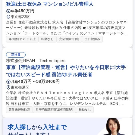
歓迎/土日祝休み マンション/ビル管理人
450万円
年俸
東京都23区
企業名 住友不動産株式会社 求人名 【高級賃貸マンションのフロントマネ
ージャー】未経験歓迎/土日祝休み 仕事の内容 ■住友不動産の高級賃貸マ
ンション「ラ・トゥール」または「ハイツ」のフロントマネージャーをお
任せします。マンション1棟の管理責任者として各スタッフのマネジメン
年間休日120日以上
転勤なし
完全週休2日制
土日祝休み
ト業務をメインにお任せします。 【具体的には】 ・フロントスタッフ、
設備メンテナンススタッフのマネジメント ・担当物件のリノベーションの
提案、メンテナンス業務の管理 ・入居者の再契約等の契約手続き ・入居
正社員
者がより快適に過ごしてもらえるようなサービスの提供 募集職種 【高級
株式会社REAH Technologies
賃貸マンションのフロントマネージャー】未経験歓迎/土日祝休み
東京【宿泊施設管理・運営】やりたいを今日形に!大手
ではないスピード感 宿泊/ホテル責任者
40万円～58万3400円
月給
東京都港区
企業名 株式会社ＲＥＡＨ Ｔｅｃｈｎｏｌｏｇｉｅｓ 求人名 東京【宿泊施
設管理・運営】やりたいを今日形に！大手ではないスピード感★ 仕事の内
容 当社は東京・大阪・京都を中心に、レジデンシャルホテル「BON」を
はじめ、ホテル・ホステル・民泊など多様な宿泊施設の企画・運営を行っ
業界未経験歓迎
月平均残業時間20時間以内
転勤なし
ています。訪日観光の回復とともに宿泊需要は拡大しており、当社でも 新
規施設の開業や既存施設の拡大を進めています。 【具体的な業務】 ■宿泊
施設の運営管理 ■現地スタッフのマネジメント ■顧客満足度向上のための
求人探し
入社まで
から
サービス改善 ■接客・清掃・設備などの品質管理 ■コスト管理および改善