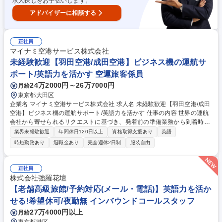
求人探しをお手伝いします。
アドバイザーに相談する
正社員
マイナミ空港サービス株式会社
未経験歓迎【羽田空港/成田空港】ビジネス機の運航サ
ポート/英語力を活かす 空運旅客係員
24万2000円～26万7000円
月給
東京都大田区
企業名 マイナミ空港サービス株式会社 求人名 未経験歓迎【羽田空港/成田
空港】ビジネス機の運航サポート/英語力を活かす 仕事の内容 世界の運航
会社から寄せられるリクエストに基づき、発着前の準備業務から到着時の
乗客・乗員のアテンド業務まで一連のサポートを行います。 また、国外を
業界未経験歓迎
年間休日120日以上
資格取得支援あり
英語
拠点とする顧客に直接訪問する業務もございます。 【詳細】空港発着枠の
時短勤務あり
退職金あり
完全週休2日制
服装自由
調整、税関・入管・検疫へのスケジュール連絡、ケータリング・ホテル・
車両等の手配、乗客や乗員の空港内でのエスコート他事前準備、海外出張
業務(得意先への訪問や新規サービスの提案、コンベンションへの参加な
正社員
ど) 【キャリアパス】各空港事業所の責任者を経て、最終的には部門責任
株式会社強羅花壇
者を目指していただくことも可能です。 募集職種 未経験歓迎【羽田空港/
【老舗高級旅館/予約対応(メール・電話)】英語力を活か
成田空港】ビジネス機の運航サポート/英語力を活かす
せる!希望休可/夜勤無 インバウンドコールスタッフ
27万4000円以上
月給