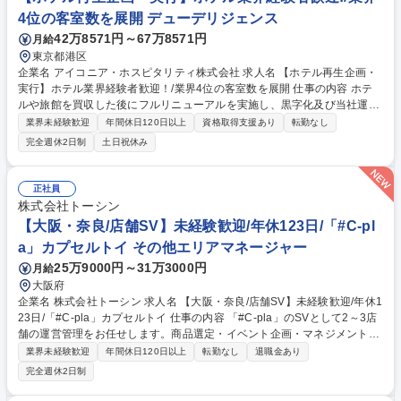
4位の客室数を展開 デューデリジェンス
42万8571円～67万8571円
月給
東京都港区
企業名 アイコニア・ホスピタリティ株式会社 求人名 【ホテル再生企画・
実行】ホテル業界経験者歓迎！/業界4位の客室数を展開 仕事の内容 ホテ
ルや旅館を買収した後にフルリニューアルを実施し、黒字化及び当社運営
するホテル再生事業における、全国の旅館・ホテルの再生企画と実行業務
業界未経験歓迎
年間休日120日以上
資格取得支援あり
転勤なし
をお任せします。 【詳細】■全国の旅館やホテルの現地調査を実施：ホテ
完全週休2日制
土日祝休み
ルのサービス、レストラン、景観、地域とのつながりを調査し、そのホテ
ルがリニューアルすることで再生の余地があるかを検討/ネット上での各種
調査(インバウンド需要の伸びや各地域ごとでの日本経済の動き等)/調査し
正社員
た内容を提案書へまとめ、独自のホテル再生プランを企画・作成。社内稟
株式会社トーシン
議を実施して、成立した場合は、管理運営側との折衝等。 募集職種 【ホ
【大阪・奈良/店舗SV】未経験歓迎/年休123日/「#C-pl
テル再生企画・実行】ホテル業界経験者歓迎！/業界4位の客室数を展開
a」カプセルトイ その他エリアマネージャー
25万9000円～31万3000円
月給
大阪府
企業名 株式会社トーシン 求人名 【大阪・奈良/店舗SV】未経験歓迎/年休1
23日/「#C-pla」カプセルトイ 仕事の内容 「#C-pla」のSVとして2～3店
舗の運営管理をお任せします。商品選定・イベント企画・マネジメント
等、業務は多岐にわたりますので裁量権を持ちながらキャリアを積むこと
業界未経験歓迎
年間休日120日以上
転勤なし
退職金あり
が叶います。変更の範囲:当社業務全般 【業務詳細】・カプセルトイの商
完全週休2日制
品選定（仕入れた商品の中から、自店舗の客層や売上を踏まえて、追加発
注を行います） ・イベント企画（季節、周年など）・商品の在庫管理・金