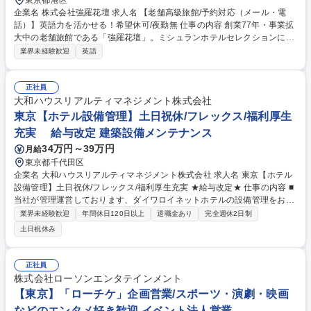
東京都港区
企業名 株式会社強羅花壇 求人名 【老舗高級旅館/予約対応（メール・電
話）】英語力を活かせる！希望休可/夜勤無 仕事の内容 創業77年・事業拡
大中の老舗旅館である「強羅花壇」。ミシュランホテルセレクションに
て、最も高い評価「最上級の滞在」にも選ばれました。 当社のリザベーシ
業界未経験歓迎
英語
ョンセンターにて予約管理対応をお任せいたします。 単なる予約受付では
なく、お客様にとっての「ファーストインプレッション」を左右し、宿泊
体験の質にも影響を与える やりがいのあるポジションです。 【業務内
正社員
容】・旅行会社やお客さまからの宿泊予約受付（電話、メール） ※メール
大和ハウスリアルティマネジメント株式会社
は英語7：日本語3／電話は英語4：日本語6 ・ホテル基幹システムへの入
東京【ホテル設備管理】土日祝休/フレックス/福利厚生
力業務 ・帳票や書類の作成・管理・その他附帯業務等 募集職種 【老舗高
充実 給与改定 建築設備メンテナンス
級旅館/予約対応（メール・電話）】英語力を活かせる！希望休可/夜勤無
34万円～39万円
月給
東京都千代田区
企業名 大和ハウスリアルティマネジメント株式会社 求人名 東京【ホテル
設備管理】土日祝休/フレックス/福利厚生充実 ★給与改定★ 仕事の内容 ■
当社が管理運営しております、ダイワロイネットホテルの設備管理をお任
せします。 ・委託しているビルメンテナンス業者・ホテルメンバーとの定
業界未経験歓迎
年間休日120日以上
退職金あり
完全週休2日制
例会議の出席、法定点検手配、点検報告書の確認 及び指摘事項の改善業
土日祝休み
務、発注者側として協力会社の手配から完了まで対応いただきます。 ・一
人当たりホテルを6件ほど担当し、月1～2回担当ホテルに出張し定例会議
を実施しております。 【求める人物象】 ・周囲と積極的にコミュニケー
正社員
ションを取り、関係者と協力して仕事を進められる方 ・誠実、温厚で責任
株式会社ローソンエンタテインメント
感が強く、突発的事項に際し迅速に行動、対応ができる ・新しい環境や課
【東京】「ローチケ」企画営業/スポーツ・演劇・映画
題に対し、前向きかつ柔軟に対応できる 募集職種 東京【ホテル設備管
などのエンタメ好き歓迎 イベント法人営業