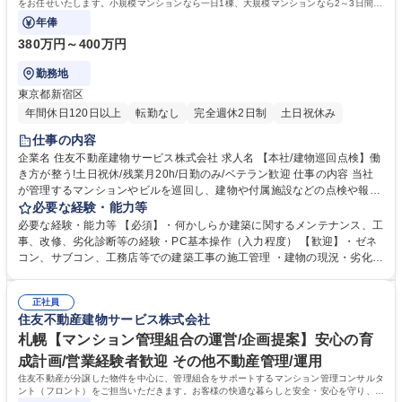
をお任せいたします。小規模マンションなら一日1棟、大規模マンションなら2～3日間で
点検をしていただきます。
年俸
380万円～400万円
勤務地
東京都新宿区
年間休日120日以上
転勤なし
完全週休2日制
土日祝休み
仕事の内容
企業名 住友不動産建物サービス株式会社 求人名 【本社/建物巡回点検】働
き方が整う!土日祝休/残業月20h/日勤のみ/ベテラン歓迎 仕事の内容 当社
が管理するマンションやビルを巡回し、建物や付属施設などの点検や報告
書作成などをお任せいたします。小規模マンションなら一日1棟、大規模
必要な経験・能力等
マンションなら2～3日間で点検をしていただきます。 ・建物の劣化状況
必要な経験・能力等 【必須】・何かしらか建築に関するメンテナンス、工
(発錆、ヒビ割れ、膨れ、破断、はがれや欠け等)を点検 ・点検報告書作成
事、改修、劣化診断等の経験・PC基本操作（入力程度） 【歓迎】・ゼネ
（定型フォームへの入力） ・補修担当者への点検結果の連絡・説明 ※管
コン、サブコン、工務店等での建築工事の施工管理 ・建物の現況・劣化診
理組合の理事会や総会等に出席することは原則ありません ※施工管理の立
断・建築物の改修工事提案 【お仕事の意義】建物の外壁や屋根など、基本
会いはありません ※建設業務には該当しません。 募集職種 【本社/建物巡
的な構造に問題がないかを定期的にチェックすることで、事故や災害を防
回点検】働き方が整う!土日祝休/残業月20h/日勤のみ/ベテラン歓迎
正社員
ぐことができます。 安全がしっかり守られていると、住んでいる方たちも
住友不動産建物サービス株式会社
安心して暮らせます。定期的な点検と必要な修理を行うことで、マンショ
ンの傷みを防ぎ、長く価値を保つことができます。 学歴・資格 学歴：大
札幌【マンション管理組合の運営/企画提案】安心の育
学院 大学 高専 短大 専修学校 高校 語学力： 資格：第一種運転免許普通自
成計画/営業経験者歓迎 その他不動産管理/運用
動車
住友不動産が分譲した物件を中心に、管理組合をサポートするマンション管理コンサルタ
ント（フロント）をご担当いただきます。お客様の快適な暮らしと安全・安心を守り、顧