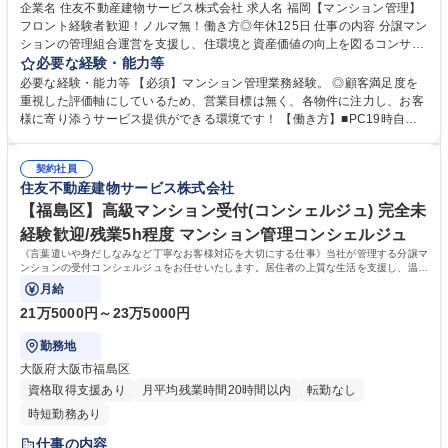
企業名 住友不動産建物サービス株式会社 求人名 福岡【マンション管理】
フロント経験者歓迎！ノルマ無！働き方◎年休125日 仕事の内容 分譲マン
ションの管理組合運営を支援し、住環境と資産価値の向上を図るコンサル
ティング業務を担当します。お客様の快適な暮らしと安全・安心を守り、
必要な経験・能力等
顧客満足度を高めることが唯一最大のミッションです。 ・座学など）を経
必要な経験・能力等 【必須】マンション管理業務経験。 ◎顧客満足度を
て、徐々に担当物件数を増やします。【業務詳細】■管理組合の定期的な
重視した評価軸にしているため、営業目標は無く、各物件に注力し、お客
集会（総会・理事会）進行サポート、資料作成、資金管理等■共有施設の
様に寄り添うサービス提供ができる環境です！ 【働き方】■PC19時自動
管理方法、駐車場運営、防犯対策、漏水対応等■現場勤務スタッフサポー
シャットダウン(残業の際は上司に申請)を導入。■お客様センターと設備管
ト、指導■清掃、植栽等の美観状況チェック■イベント企画等。【ミッショ
理センターの2つのコールセンターで、夜間や休日の対応しており、平均
ン】お客様の快適な暮らしと安全・安心を守り、顧客満足度を高めること
契約社員
残業時間は約30時間です。■時差出勤制度・半休制度あり。 【キャリアイ
住友不動産建物サービス株式会社
です。 募集職種 福岡【マンション管理】フロント経験者歓迎！ノルマ
メージ】フロント(メンバークラス)→主任フロント(係長クラス)→所長代
無！働き方◎年休125日
理(課長クラス)→事業所長(部長クラス) 学歴・資格 学歴：大学院 大学 高
【福島区】高級マンション受付(コンシェルジュ) 完全未
専 短大 専修学校 高校 語学力： 資格：第一種運転免許普通自動車 管理業
経験歓迎/残業5h程度 マンション管理コンシェルジュ
務主任者
《言葉遣いや身だしなみなど丁寧なお客様対応を大切にする仕事》当社が管理する分譲マ
ンションの受付コンシェルジュをお任せいたします。居住者の上質な生活を支援し、温か
いサービス提供を担当頂きます。
月給
21万5000円～23万5000円
勤務地
大阪府大阪市福島区
資格取得支援あり
月平均残業時間20時間以内
転勤なし
時短勤務あり
仕事の内容