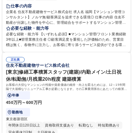
仕事の内容
企業名 住友不動産建物サービス株式会社 求人名 福岡【マンション管理コ
ンサルタント】ノルマ無/顧客満足を追求できる環境◎ 仕事の内容 住友不
動産が分譲した物件を中心に、管理組合をサポートするマンション管理コ
ンサルタントを担当します。メンバークラスは8棟程度を担当。主任クラ
必要な経験・能力等
スは大型物件2～3棟程度を担当※業界最少水準の管理棟数です。 【業務
必要な経験・能力等 【いずれも必須】■マンション管理/フロント業務経験
詳細】■管理組合の定期的な集会（総会・理事会）進行サポート、資料作
3年以上■管理業務主任者 ◎顧客満足度を重視した評価軸のため、営業目
成、資金管理等■共有施設の管理方法、駐車場運営、防犯対策、漏水対応
標は無く、各物件に注力し、お客様に寄り添うサービス提供ができる環境
等■現場勤務スタッフサポート、指導■清掃、植栽等の美観状況チェック■
です！ 【働き方】■PC19時自動シャットダウン(残業の際は上司に申請)を
イベント企画等。【ミッション】お客様の快適な暮らしと安全・安心を守
導入。■お客様センターと設備管理センターの2つのコールセンターで、夜
り、顧客満足度を高めることです。 募集職種 福岡【マンション管理コン
正社員
間や休日の対応しており、平均残業時間は約30時間です。■時差出勤制
住友不動産建物サービス株式会社
サルタント】ノルマ無/顧客満足を追求できる環境◎
度・半休制度あり。【キャリアイメージ】フロント(メンバークラス)→主
任フロント(係長クラス)→所長代理(課長クラス)→事業所長(部長クラス)
[東京]修繕工事積算スタッフ(建築)/内勤メイン/土日祝
学歴・資格 学歴：大学院 大学 高専 短大 専修学校 高校 語学力： 資格：管
休/転勤無/月残業20h程度 建築積算
理業務主任者 マンション管理士 第一種運転免許普通自動車
お客様の大切なマンションの性能や資産価値の維持・向上を図るためには、12～15年間
隔で大規模なリニューアル工事が必要になります。その工事費用算出にあたっての積算が
今回のお仕事です。
年俸
450万円～600万円
勤務地
東京都新宿区
年間休日120日以上
資格取得支援あり
転勤なし
時短勤務あり
完全週休2日制
土日祝休み