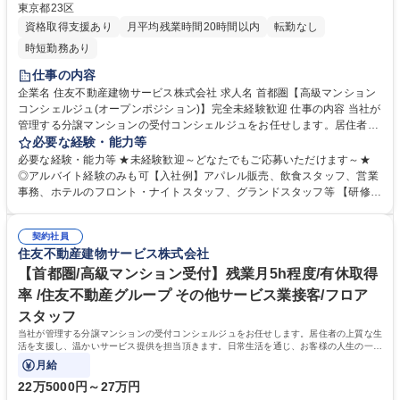
東京都23区
資格取得支援あり
月平均残業時間20時間以内
転勤なし
時短勤務あり
仕事の内容
企業名 住友不動産建物サービス株式会社 求人名 首都圏【高級マンション
コンシェルジュ(オープンポジション)】完全未経験歓迎 仕事の内容 当社が
管理する分譲マンションの受付コンシェルジュをお任せします。居住者の
上質な生活を支援し、温かいサービス提供を担当頂きます。日常生活を通
必要な経験・能力等
じ、お客様の人生の一部に携わる特別なお仕事です。 【受付業務】(1)取
必要な経験・能力等 ★未経験歓迎～どなたでもご応募いただけます～★
次サービス：クリーニング、宅配便(2)セクレタリーサービス：共用施設予
◎アルバイト経験のみも可【入社例】アパレル販売、飲食スタッフ、営業
約、タクシー手配、物品販売、クローク等(3)業者紹介サービス：リフォー
事務、ホテルのフロント・ナイトスタッフ、グランドスタッフ等 【研修制
ム、売買・仲介、ハウスクリーニング等 【事務業務】：(1)契約書類のチ
度】■入社時研修（数日間）■現場研修（OJT）■マナー＆フォローアップ
ェック：駐車場・駐輪場等のご利用前の内容確認(2)台帳の管理：レンタル
研修など育成・研修制度が充実しており未経験でも安心して業務に取り組
備品の貸出状況の管理(3)データ入力 ：お客様の問い合わせ内容の入力 ★
契約社員
んでいただけます。 【働く環境】■配属マンション駅近率91%■残業時間1
住友不動産建物サービス株式会社
制服あり 募集職種 首都圏【高級マンションコンシェルジュ(オープンポジ
分単位100%支給■残業平均時間4.8時間/月【育休産休】産前産後休暇・育
ション)】完全未経験歓迎
児休暇取得率100%！現在3名の方が育休産休中。復帰後は内勤系業務も応
【首都圏/高級マンション受付】残業月5h程度/有休取得
相談です。 学歴・資格 学歴：大学院 大学 高専 短大 専修学校 高校 語学
率 /住友不動産グループ その他サービス業接客/フロア
力： 資格：
スタッフ
当社が管理する分譲マンションの受付コンシェルジュをお任せします。居住者の上質な生
活を支援し、温かいサービス提供を担当頂きます。日常生活を通じ、お客様の人生の一部
に携わる特別なお仕事です。
月給
22万5000円～27万円