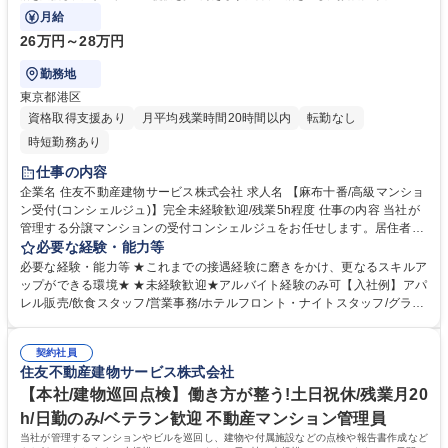
に携わる特別なお仕事です。
月給
26万円～28万円
勤務地
東京都港区
資格取得支援あり
月平均残業時間20時間以内
転勤なし
時短勤務あり
仕事の内容
企業名 住友不動産建物サービス株式会社 求人名 【麻布十番/高級マンショ
ン受付(コンシェルジュ)】完全未経験歓迎/残業5h程度 仕事の内容 当社が
管理する分譲マンションの受付コンシェルジュをお任せします。居住者の
上質な生活を支援し、温かいサービス提供を担当頂きます。日常生活を通
必要な経験・能力等
じ、お客様の人生の一部に携わる特別なお仕事です。 【受付業務】(1)取
必要な経験・能力等 ★これまでの接遇経験に磨きをかけ、更なるスキルア
次サービス：クリーニング、宅配便(2)セクレタリー サービス：共用施設
ップができる環境★ ★未経験歓迎★アルバイト経験のみ可【入社例】アパ
予約、タクシー手配、物品販売、クローク等(3)業者紹介サービス：リフォ
レル販売/飲食スタッフ/営業事務/ホテルフロント・ナイトスタッフ/グラン
ーム、売買・仲介、ハウスクリーニング等 【事務業務】：(1)契約書類の
ドスタッフ 【研修制度】■入社時研修（数日間）■現場研修（OJT）■マナ
チェック：駐車場・駐輪場等のご利用前の内容確認(2)台帳の管理：レンタ
ー＆フォローアップ研修など育成・研修制度が充実しており未経験でも安
ル備品の貸出状況の管理(3)データ入力 ：お客様の問い合わせ内容の入力
契約社員
心して業務に取り組んでいただけます。 【働く環境】■配属マンション駅
住友不動産建物サービス株式会社
★制服あり 募集職種 【麻布十番/高級マンション受付(コンシェルジュ)】
近率91%■残業時間1分単位100%支給■残業平均時間4.8時間/月【育休産
完全未経験歓迎/残業5h程度
休】産前産後休暇・育児休暇取得率100%！現在3名の方が育休産休中。復
【本社/建物巡回点検】働き方が整う!土日祝休/残業月20
帰後は内勤系業務も応相談です。 学歴・資格 学歴：大学院 大学 高専 短大
h/日勤のみ/ベテラン歓迎 不動産マンション管理員
専修学校 高校 語学力： 資格：
当社が管理するマンションやビルを巡回し、建物や付属施設などの点検や報告書作成など