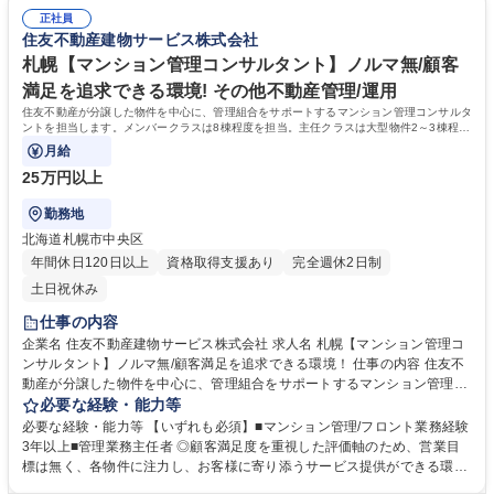
正社員
住友不動産建物サービス株式会社
札幌【マンション管理コンサルタント】ノルマ無/顧客
満足を追求できる環境! その他不動産管理/運用
住友不動産が分譲した物件を中心に、管理組合をサポートするマンション管理コンサルタ
ントを担当します。メンバークラスは8棟程度を担当。主任クラスは大型物件2～3棟程度
を担当※業界最少水準の管理棟数です。
月給
25万円以上
勤務地
北海道札幌市中央区
年間休日120日以上
資格取得支援あり
完全週休2日制
土日祝休み
仕事の内容
企業名 住友不動産建物サービス株式会社 求人名 札幌【マンション管理コ
ンサルタント】ノルマ無/顧客満足を追求できる環境！ 仕事の内容 住友不
動産が分譲した物件を中心に、管理組合をサポートするマンション管理コ
ンサルタントを担当します。メンバークラスは8棟程度を担当。主任クラ
必要な経験・能力等
スは大型物件2～3棟程度を担当※業界最少水準の管理棟数です。 【業務
必要な経験・能力等 【いずれも必須】■マンション管理/フロント業務経験
詳細】■管理組合の定期的な集会（総会・理事会）進行サポート、資料作
3年以上■管理業務主任者 ◎顧客満足度を重視した評価軸のため、営業目
成、資金管理等■共有施設の管理方法、駐車場運営、防犯対策、漏水対応
標は無く、各物件に注力し、お客様に寄り添うサービス提供ができる環境
等■現場勤務スタッフサポート、指導■清掃、植栽等の美観状況チェック■
です！ 【働き方】■PC19時自動シャットダウン(残業の際は上司に申請)を