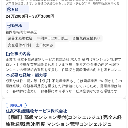
グ業務を担当します。お客様の快適な暮らしと安全・安心を守り、顧客満足度を高めるこ
とが唯一最大のミッションです。
月給
24万2000円～38万3000円
勤務地
福岡県福岡市中央区
業界未経験歓迎
年間休日120日以上
資格取得支援あり
完全週休2日制
土日祝休み
仕事の内容
企業名 住友不動産建物サービス株式会社 求人名 福岡【マンション管理/フ
ロント】不動産業界経験者歓迎！ノルマ無！働き方◎ 仕事の内容 分譲マ
ンションの管理組合運営を支援し、住環境と資産価値の向上を図るコンサ
ルティング業務を担当します。お客様の快適な暮らしと安全・安心を守
必要な経験・能力等
り、顧客満足度を高めることが唯一最大のミッションです。 ・座学など）
必要な経験・能力等 【必須】不動産業界もしくは建築業界での何かしらの
を経て、徐々に担当物件数を増やします。【業務詳細】■管理組合の定期
業務経験。◎顧客満足度を重視した評価軸にしているため、営業目標は無
的な集会（総会・理事会）進行サポート、資料作成、資金管理等■共有施
く、各物件に注力し、お客様に寄り添うサービス提供ができる環境です！
設の管理方法、駐車場運営、防犯対策、漏水対応等■現場勤務スタッフサ
【働き方】■PC19時自動シャットダウン(残業の際は上司に申請)を導入。
ポート、指導■清掃、植栽等の美観状況チェック■イベント企画等。【ミッ
■お客様センターと設備管理センターの2つのコールセンターで、夜間や休
ション】お客様の快適な暮らしと安全・安心を守り、顧客満足度を高める
契約社員
日の対応しており、平均残業時間は約30時間です。■時差出勤制度・半休
住友不動産建物サービス株式会社
ことです。 募集職種 福岡【マンション管理/フロント】不動産業界経験者
制度あり。 【キャリアイメージ】フロント(メンバークラス)→主任フロン
歓迎！ノルマ無！働き方◎
ト(係長クラス)→所長代理(課長クラス)→事業所長(部長クラス) 学歴・資
【扇町】高級マンション受付(コンシェルジュ) 完全未経
格 学歴：大学院 大学 高専 短大 専修学校 高校 語学力： 資格：第一種運転
験歓迎/残業3h程度 マンション管理コンシェルジュ
免許普通自動車