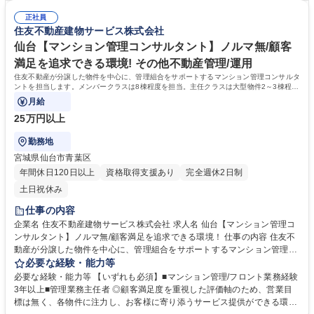
イベント企画等。【ミッション】お客様の快適な暮らしと安全・安心を守
導入。■お客様センターと設備管理センターの2つのコールセンターで、夜
り、顧客満足度を高めることです。 募集職種 札幌【マンション管理コン
正社員
間や休日の対応しており、平均残業時間は約30時間です。■時差出勤制
住友不動産建物サービス株式会社
サルタント】ノルマ無/顧客満足を追求できる環境！
度・半休制度あり。【キャリアイメージ】フロント(メンバークラス)→主
任フロント(係長クラス)→所長代理(課長クラス)→事業所長(部長クラス)
仙台【マンション管理コンサルタント】ノルマ無/顧客
学歴・資格 学歴：大学院 大学 高専 短大 専修学校 高校 語学力： 資格：管
満足を追求できる環境! その他不動産管理/運用
理業務主任者 マンション管理士 第一種運転免許普通自動車
住友不動産が分譲した物件を中心に、管理組合をサポートするマンション管理コンサルタ
ントを担当します。メンバークラスは8棟程度を担当。主任クラスは大型物件2～3棟程度
を担当※業界最少水準の管理棟数です。
月給
25万円以上
勤務地
宮城県仙台市青葉区
年間休日120日以上
資格取得支援あり
完全週休2日制
土日祝休み
仕事の内容
企業名 住友不動産建物サービス株式会社 求人名 仙台【マンション管理コ
ンサルタント】ノルマ無/顧客満足を追求できる環境！ 仕事の内容 住友不
動産が分譲した物件を中心に、管理組合をサポートするマンション管理コ
ンサルタントを担当します。メンバークラスは8棟程度を担当。主任クラ
必要な経験・能力等
スは大型物件2～3棟程度を担当※業界最少水準の管理棟数です。 【業務
必要な経験・能力等 【いずれも必須】■マンション管理/フロント業務経験
詳細】■管理組合の定期的な集会（総会・理事会）進行サポート、資料作
3年以上■管理業務主任者 ◎顧客満足度を重視した評価軸のため、営業目
成、資金管理等■共有施設の管理方法、駐車場運営、防犯対策、漏水対応
標は無く、各物件に注力し、お客様に寄り添うサービス提供ができる環境
等■現場勤務スタッフサポート、指導■清掃、植栽等の美観状況チェック■