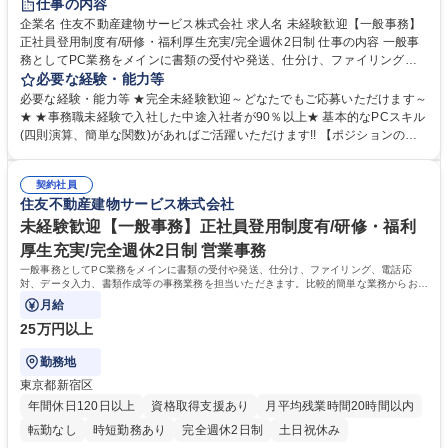
仕事の内容
企業名 住友不動産建物サービス株式会社 求人名 未経験歓迎【一般事務】
正社員登用制度有/研修・福利厚生充実/完全週休2日制 仕事の内容 一般事
務としてPC業務をメインに書類の受付や発送、仕分け、ファイリング、
電話応対、データ入力、書類作成等の事務業務を担当いただきます。比較
必要な経験・能力等
的簡単な業務からお任せし、徐々に業務の幅を広げていきます。 【具体的
必要な経験・能力等 ★完全未経験歓迎～どなたでもご応募いただけます～
に】■データ入力、集計作業、書類作成 ■書類の受付、発送、仕分け、分
★ ★事務職未経験で入社した中途入社者が90％以上★ 基本的なPCスキル
類、ファイリング ■電話応対■その他サポート業務等 【入社後について】
(四則演算、簡単な関数)があればご活躍いただけます!! 【ポジションの魅
仕事については基本から先輩スタッフが丁寧に教えますのでご安心くださ
力】■業界の経験がなくても、仕事をする中で知識やコミュニケーション
い。まずは比較的簡単なお仕事からスタートし、正確さとスピードを身に
スキルを向上させることが可能な体制です。 ■ITのスキルアップをサポー
つけてください。 募集職種 未経験歓迎【一般事務】正社員登用制度有/研
契約社員
ト：Excelのeラーニングを導入。よく使う操作や知っておくと便利な機
住友不動産建物サービス株式会社
修・福利厚生充実/完全週休2日制
能、複雑な分析も容易にできる操作といった内容の動画を配信中。段階的
に難易度が上がるため、ご自身のレベルにあわせてご利用いただけます。
未経験歓迎【一般事務】正社員登用制度有/研修・福利
学歴・資格 学歴：大学院 大学 高専 短大 専修学校 語学力： 資格：
厚生充実/完全週休2日制 営業事務
一般事務としてPC業務をメインに書類の受付や発送、仕分け、ファイリング、電話応
対、データ入力、書類作成等の事務業務を担当いただきます。比較的簡単な業務からお任
せし、徐々に業務の幅を広げていきます。
月給
25万円以上
勤務地
東京都新宿区
年間休日120日以上
資格取得支援あり
月平均残業時間20時間以内
転勤なし
時短勤務あり
完全週休2日制
土日祝休み