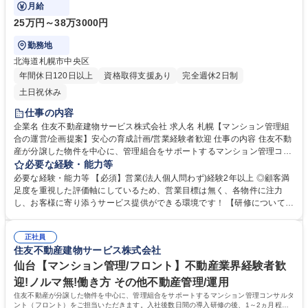
客満足度を高めることがミッションです。
月給
25万円～38万3000円
勤務地
北海道札幌市中央区
年間休日120日以上
資格取得支援あり
完全週休2日制
土日祝休み
仕事の内容
企業名 住友不動産建物サービス株式会社 求人名 札幌【マンション管理組
合の運営/企画提案】安心の育成計画/営業経験者歓迎 仕事の内容 住友不動
産が分譲した物件を中心に、管理組合をサポートするマンション管理コン
サルタント（フロント）をご担当いただきます。お客様の快適な暮らしと
必要な経験・能力等
安全・安心を守り、顧客満足度を高めることがミッションです。 【具体的
必要な経験・能力等 【必須】営業(法人個人問わず)経験2年以上 ◎顧客満
には】■管理組合の定期的な集会（総会・理事会）進行サポート、資料作
足度を重視した評価軸にしているため、営業目標は無く、各物件に注力
成、資金管理等■共有施設の管理方法、駐車場運営、防犯対策、漏水対応
し、お客様に寄り添うサービス提供ができる環境です！ 【研修について:
等■現場勤務スタッフサポート、指導■清掃、植栽等の美観状況チェック■
ご経験に合わせた研修プラン!】■異業界・異業種からのご入社の方は、1
イベント企画等 【働き方】■PC19時自動シャットダウン(残業の際は上司
週間ほど会社概要・マンション管理の基礎知識・社内専用システムの使い
に申請)を導入。 ■時差出勤制度・半休制度の利用が可能。 募集職種 札幌
正社員
方等、座学研修がございます。導入研修後、ご経験を鑑み、それぞれの育
住友不動産建物サービス株式会社
【マンション管理組合の運営/企画提案】安心の育成計画/営業経験者歓迎
成プランを上長が作成いたします。各部門での先輩社員、上司からのOJT
教育を通じて、丁寧に研修いたします。未経験方も安心して働くことがで
仙台【マンション管理/フロント】不動産業界経験者歓
きる環境が整備されています！ 学歴・資格 学歴：大学院 大学 語学力： 資
迎!ノルマ無!働き方 その他不動産管理/運用
格：
住友不動産が分譲した物件を中心に、管理組合をサポートするマンション管理コンサルタ
ント（フロント）をご担当いただきます。入社後数日間の導入研修の後、1～2ヵ月程度