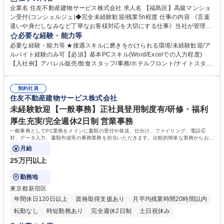
企業名 住友不動産建物サービス株式会社 求人名 【福島区】高級マンショ
ン受付(コンシェルジュ)◆完全未経験歓迎/残業5h程度 仕事の内容 《言葉
遣いや身だしなみなど丁寧なお客様対応を大切にする仕事》当社が管理す
る分譲マンションの受付コンシェルジュをお任せいたします。居住者の上
必要な経験・能力等
質な生活を支援し、温かいサービス提供を担当頂きます。 【受付業務】
必要な経験・能力等 ★接遇スキルに磨きをかけられる環境/未経験歓迎/ア
(1)取次サービス:クリーニング/宅配便(2)セクレタリーサービス:共用施設
ルバイト経験のみ可【必須】基本PCスキル(Word/Excelでの入力程度)
予約/タクシー手配/物品販売/クローク等(3)業者紹介サービス:リフォーム/
【入社例】アパレル販売/飲食スタッフ/事務/ホテルフロント/ナイトスタッ
売買・仲介/ハウスクリーニング等【事務業務】(1)契約書類のチェック：
フ/グランドスタッフ 【研修制度】■入社時研修（数日間）■現場研修（OJ
駐車場・駐輪場等のご利用前の内容確認(2)台帳の管理:レンタル備品の貸
T）■マナー＆フォローアップ研修など育成・研修制度が充実しており未経
出状況の管理(3)データ入力:お客様の問い合わせ内容の入力★制服あり※
契約社員
験でも安心して業務に取り組んでいただけます。 【働く環境】■配属マン
住友不動産建物サービス株式会社
年間休日114日(2025年度/当勤務地の場合) 募集職種 【福島区】高級マン
ション駅近率91%■残業時間1分単位100%支給■残業平均時間3時間/月
ション受付(コンシェルジュ)◆完全未経験歓迎/残業5h程度
【育休産休】産前産後休暇・育児休暇取得率100%！現在3名の方が育休産
未経験歓迎【一般事務】正社員登用制度有/研修・福利
休中。復帰後は内勤系業務も応相談です。 学歴・資格 学歴：大学院 大学
厚生充実/完全週休2日制 営業事務
高専 短大 専修学校 高校 語学力： 資格：
一般事務としてPC業務をメインに書類の受付や発送、仕分け、ファイリング、電話応
対、データ入力、書類作成等の事務業務を担当いただきます。比較的簡単な業務からお任
せし、徐々に業務の幅を広げていきます。
月給
25万円以上
勤務地
東京都新宿区
年間休日120日以上
資格取得支援あり
月平均残業時間20時間以内
転勤なし
時短勤務あり
完全週休2日制
土日祝休み