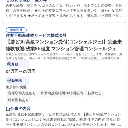
活を通じ、お客様の人生の一部に携わる特別なお仕事です。 【受付業務】
必要な経験・能力等 ＼以下のような「想い」や「おもてなしの姿勢」をお
(1)取次サービス：クリーニング、宅配便(2)セクレタリーサービス：共用
持ちの方を歓迎／ ★相手の立場に立った丁寧な言葉遣いや、細やかな気配
施設予約、タクシー手配、物品販売、クローク等(3)業者紹介サービス：リ
りができる方 ★培ってきた接客・接遇のスキルを、落ち着いた環境で長く
フォーム、売買・仲介、ハウスクリーニング等 【事務業務】：(1)契約書
活かしたい方 【研修制度】■入社時研修（数日間）■現場研修（OJT）■マ
類のチェック：駐車場・駐輪場等のご利用前の内容確認(2)台帳の管理：レ
ナー＆フォローアップ研修など育成・研修制度が充実しており未経験でも
ンタル備品の貸出状況の管理(3)データ入力 ：お客様の問い合わせ内容の
契約社員
安心して業務に取り組んでいただけます。 【働く環境】■配属マンション
住友不動産建物サービス株式会社
入力 ★制服あり 募集職種 【大崎/コンシェルジュ】「おもてなしの心」が
駅近率91%■残業時間1分単位100%支給■残業平均時間4.8時間/月【育休産
高く評価される環境/残業月3時間
休】産前産後休暇・育児休暇取得率100%！現在3名の方が育休産休中。復
【勝どき/高級マンション受付(コンシェルジュ)】完全未
帰後は内勤系業務も応相談です。 学歴・資格 学歴：大学院 大学 高専 短大
経験歓迎/残業5h程度 マンション管理コンシェルジュ
専修学校 高校 語学力： 資格：
当社が管理する分譲マンションの受付コンシェルジュをお任せいたします。居住者の上質
な生活を支援し、温かいサービス提供を担当頂きます。日常生活を通じ、お客様の人生の
一部に携わる特別なお仕事です。
月給
27万円～29万円
勤務地
東京都中央区
資格取得支援あり
月平均残業時間20時間以内
転勤なし
時短勤務あり
仕事の内容
企業名 住友不動産建物サービス株式会社 求人名 【勝どき/高級マンション
受付(コンシェルジュ)】完全未経験歓迎/残業5h程度 仕事の内容 当社が管
理する分譲マンションの受付コンシェルジュをお任せいたします。居住者