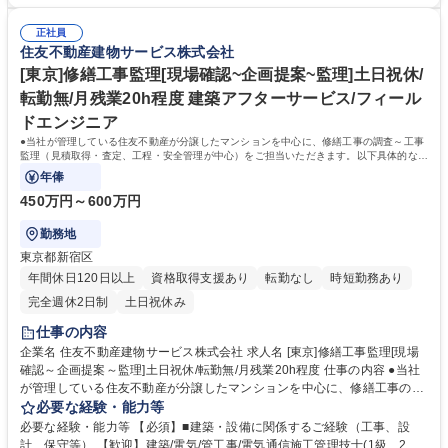
です！ 【働き方】■PC19時自動シャットダウン(残業の際は上司に申請)を
イベント企画等。【ミッション】お客様の快適な暮らしと安全・安心を守
導入。■お客様センターと設備管理センターの2つのコールセンターで、夜
り、顧客満足度を高めることです。 募集職種 仙台【マンション管理コン
正社員
間や休日の対応しており、平均残業時間は約30時間です。■時差出勤制
住友不動産建物サービス株式会社
サルタント】ノルマ無/顧客満足を追求できる環境！
度・半休制度あり。【キャリアイメージ】フロント(メンバークラス)→主
任フロント(係長クラス)→所長代理(課長クラス)→事業所長(部長クラス)
[東京]修繕工事監理[現場確認~企画提案~監理]土日祝休/
学歴・資格 学歴：大学院 大学 高専 短大 専修学校 高校 語学力： 資格：管
転勤無/月残業20h程度 建築アフターサービス/フィール
理業務主任者 マンション管理士 第一種運転免許普通自動車
ドエンジニア
●当社が管理している住友不動産が分譲したマンションを中心に、修繕工事の調査～工事
監理（見積取得・査定、工程・安全管理が中心）をご担当いただきます。以下具体的な業
務内容になります。
年俸
450万円～600万円
勤務地
東京都新宿区
年間休日120日以上
資格取得支援あり
転勤なし
時短勤務あり
完全週休2日制
土日祝休み
仕事の内容
企業名 住友不動産建物サービス株式会社 求人名 [東京]修繕工事監理[現場
確認～企画提案～監理]土日祝休/転勤無/月残業20h程度 仕事の内容 ●当社
が管理している住友不動産が分譲したマンションを中心に、修繕工事の調
査～工事監理（見積取得・査定、工程・安全管理が中心）をご担当いただ
必要な経験・能力等
きます。以下具体的な業務内容になります。 ●不具合箇所の確認・調査●
必要な経験・能力等 【必須】■建築・設備に関係するご経験（工事、設
マンション毎の所定の補修協力会社への手配・見積査定●工事立ち会い●管
計、保守等） 【歓迎】建築/電気/管工事/電気通信施工管理技士(1級、2