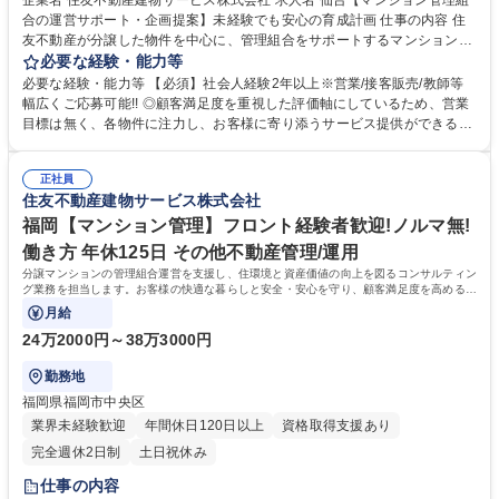
企業名 住友不動産建物サービス株式会社 求人名 仙台【マンション管理組
合の運営サポート・企画提案】未経験でも安心の育成計画 仕事の内容 住
友不動産が分譲した物件を中心に、管理組合をサポートするマンション管
理コンサルタント（フロント）をご担当いただきます。お客様の快適な暮
必要な経験・能力等
らしと安全・安心を守り、顧客満足度を高めることがミッションです。
必要な経験・能力等 【必須】社会人経験2年以上※営業/接客販売/教師等
【具体的には】■管理組合の定期的な集会（総会・理事会）進行サポー
幅広くご応募可能!! ◎顧客満足度を重視した評価軸にしているため、営業
ト、資料作成、資金管理等■共有施設の管理方法、駐車場運営、防犯対
目標は無く、各物件に注力し、お客様に寄り添うサービス提供ができる環
策、漏水対応等■現場勤務スタッフサポート、指導■清掃、植栽等の美観状
境です！ 【研修について:ご経験に合わせた研修プラン!】■異業界・異業
況チェック■イベント企画等 【働き方】■PC19時自動シャットダウン(残
種からのご入社の方は、1週間ほど会社概要・マンション管理の基礎知
業の際は上司に申請)を導入。 ■時差出勤制度・半休制度の利用が可能。
正社員
識・社内専用システムの使い方等、座学研修がございます。導入研修後、
住友不動産建物サービス株式会社
募集職種 仙台【マンション管理組合の運営サポート・企画提案】未経験で
ご経験を鑑み、それぞれの育成プランを上長が作成いたします。各部門で
も安心の育成計画
の先輩社員、上司からのOJT教育を通じて、丁寧に研修いたします。未経
福岡【マンション管理】フロント経験者歓迎!ノルマ無!
験方も安心して働くことができる環境が整備されています！ 学歴・資格
働き方 年休125日 その他不動産管理/運用
学歴：大学院 大学 高専 短大 専修学校 高校 語学力： 資格：
分譲マンションの管理組合運営を支援し、住環境と資産価値の向上を図るコンサルティン
グ業務を担当します。お客様の快適な暮らしと安全・安心を守り、顧客満足度を高めるこ
とが唯一最大のミッションです。
月給
24万2000円～38万3000円
勤務地
福岡県福岡市中央区
業界未経験歓迎
年間休日120日以上
資格取得支援あり
完全週休2日制
土日祝休み
仕事の内容