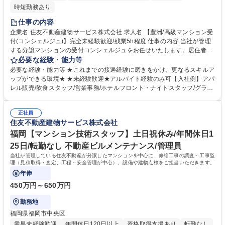
時短勤務あり
仕事の内容
企業名 住友不動産建物サービス株式会社 求人名 【豊洲/高級マンション受
付(コンシェルジュ)】完全未経験歓迎/残業5h程度 仕事の内容 当社が管理
する分譲マンションの受付コンシェルジュをお任せいたします。居住者の
上質な生活を支援し、温かいサービス提供を担当頂きます。日常生活を通
必要な経験・能力等
じ、お客様の人生の一部に携わる特別なお仕事です。 【受付業務】(1)取
必要な経験・能力等 ★これまでの接遇経験に磨きをかけ、更なるスキルア
次サービス：クリーニング、宅配便(2)セクレタリーサービス：共用施設予
ップができる環境★ ★未経験歓迎★アルバイト経験のみ可【入社例】アパ
約、タクシー手配、物品販売、クローク等(3)業者紹介サービス：リフォー
レル販売/飲食スタッフ/営業事務/ホテルフロント・ナイトスタッフ/グラン
ム、売買・仲介、ハウスクリーニング等 【事務業務】：(1)契約書類のチ
ドスタッフ 【研修制度】■入社時研修（数日間）■現場研修（OJT）■マナ
ェック：駐車場・駐輪場等のご利用前の内容確認(2)台帳の管理：レンタル
ー＆フォローアップ研修など育成・研修制度が充実しており未経験でも安
備品の貸出状況の管理(3)データ入力 ：お客様の問い合わせ内容の入力 ★
正社員
心して業務に取り組んでいただけます。 【働く環境】■配属マンション駅
住友不動産建物サービス株式会社
制服あり 募集職種 【豊洲/高級マンション受付(コンシェルジュ)】完全未
近率91%■残業時間1分単位100%支給■残業平均時間4.8時間/月【育休産
経験歓迎/残業5h程度
休】産前産後休暇・育児休暇取得率100%！現在3名の方が育休産休中。復
福岡【マンション技術スタッフ】土日祝休み/年間休日1
帰後は内勤系業務も応相談です。 学歴・資格 学歴：大学院 大学 高専 短大
25日/転勤なし 不動産ビルメンテナンス/管理員
専修学校 高校 語学力： 資格：
当社が管理している住友不動産が分譲したマンションを中心に、修繕工事の調査～工事監
理（見積取得・査定、工程・安全管理が中心）、設備や建物点検をご担当いただきます。
年俸
450万円～650万円
勤務地
福岡県福岡市中央区
業界未経験歓迎
年間休日120日以上
資格取得支援あり
転勤なし