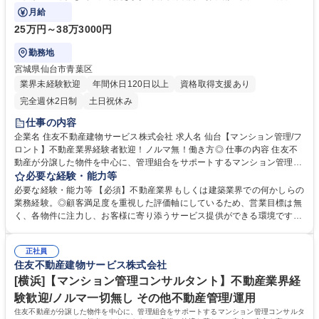
のOJT期間（先輩社員が担当する商談に同行
月給
25万円～38万3000円
勤務地
宮城県仙台市青葉区
業界未経験歓迎
年間休日120日以上
資格取得支援あり
完全週休2日制
土日祝休み
仕事の内容
企業名 住友不動産建物サービス株式会社 求人名 仙台【マンション管理/フ
ロント】不動産業界経験者歓迎！ノルマ無！働き方◎ 仕事の内容 住友不
動産が分譲した物件を中心に、管理組合をサポートするマンション管理コ
ンサルタント（フロント）をご担当いただきます。入社後数日間の導入研
必要な経験・能力等
修の後、1～2ヵ月程度のOJT期間（先輩社員が担当する商談に同行 ・座学
必要な経験・能力等 【必須】不動産業界もしくは建築業界での何かしらの
など）を経て、徐々に担当物件数を増やします。【業務詳細】■管理組合
業務経験。◎顧客満足度を重視した評価軸にしているため、営業目標は無
の定期的な集会（総会・理事会）進行サポート、資料作成、資金管理等■
く、各物件に注力し、お客様に寄り添うサービス提供ができる環境です！
共有施設の管理方法、駐車場運営、防犯対策、漏水対応等■現場勤務スタ
【働き方】■PC19時自動シャットダウン(残業の際は上司に申請)を導入。
ッフサポート、指導■清掃、植栽等の美観状況チェック■イベント企画等。
■お客様センターと設備管理センターの2つのコールセンターで、夜間や休
【ミッション】お客様の快適な暮らしと安全・安心を守り、顧客満足度を
正社員
日の対応しており、平均残業時間は約30時間です。■時差出勤制度・半休
住友不動産建物サービス株式会社
高めることです。 募集職種 仙台【マンション管理/フロント】不動産業界
制度あり。【キャリアイメージ】フロント(メンバークラス)→主任フロン
経験者歓迎！ノルマ無！働き方◎
ト(係長クラス)→所長代理(課長クラス)→事業所長(部長クラス) 学歴・資
[横浜]【マンション管理コンサルタント】不動産業界経
格 学歴：大学院 大学 高専 短大 専修学校 高校 語学力： 資格：第一種運転
験歓迎/ノルマ一切無し その他不動産管理/運用
免許普通自動車
住友不動産が分譲した物件を中心に、管理組合をサポートするマンション管理コンサルタ