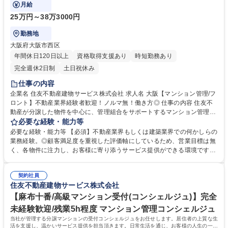
のOJT期間（先輩社員が担当する商談に同行
月給
25万円～38万3000円
勤務地
大阪府大阪市西区
年間休日120日以上
資格取得支援あり
時短勤務あり
完全週休2日制
土日祝休み
仕事の内容
企業名 住友不動産建物サービス株式会社 求人名 大阪【マンション管理/フ
ロント】不動産業界経験者歓迎！ノルマ無！働き方◎ 仕事の内容 住友不
動産が分譲した物件を中心に、管理組合をサポートするマンション管理コ
ンサルタント（フロント）をご担当いただきます。入社後数日間の導入研
必要な経験・能力等
修の後、1～2ヵ月程度のOJT期間（先輩社員が担当する商談に同行 ・座学
必要な経験・能力等 【必須】不動産業界もしくは建築業界での何かしらの
など）を経て、徐々に担当物件数を増やします。【業務詳細】■管理組合
業務経験。◎顧客満足度を重視した評価軸にしているため、営業目標は無
の定期的な集会（総会・理事会）進行サポート、資料作成、資金管理等■
く、各物件に注力し、お客様に寄り添うサービス提供ができる環境です！
共有施設の管理方法、駐車場運営、防犯対策、漏水対応等■現場勤務スタ
【働き方】■PC19時自動シャットダウン(残業の際は上司に申請)を導入。
ッフサポート、指導■清掃、植栽等の美観状況チェック■イベント企画等。
■お客様センターと設備管理センターの2つのコールセンターで、夜間や休
【ミッション】お客様の快適な暮らしと安全・安心を守り、顧客満足度を
契約社員
日の対応しており、平均残業時間は約30時間です。■時差出勤制度・半休
住友不動産建物サービス株式会社
高めることです。 募集職種 大阪【マンション管理/フロント】不動産業界
制度とサテライトオフィスの併用が可能。【キャリアイメージ】フロント
経験者歓迎！ノルマ無！働き方◎
(メンバークラス)→主任フロント(係長クラス)→所長代理(課長クラス)→事
【麻布十番/高級マンション受付(コンシェルジュ)】完全
業所長(部長クラス) 学歴・資格 学歴：大学院 大学 高専 短大 専修学校 高
未経験歓迎/残業5h程度 マンション管理コンシェルジュ
校 語学力： 資格：第一種運転免許普通自動車
当社が管理する分譲マンションの受付コンシェルジュをお任せします。居住者の上質な生
活を支援し、温かいサービス提供を担当頂きます。日常生活を通じ、お客様の人生の一部