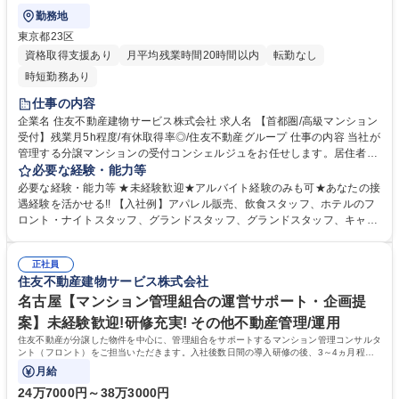
勤務地
東京都23区
資格取得支援あり
月平均残業時間20時間以内
転勤なし
時短勤務あり
仕事の内容
企業名 住友不動産建物サービス株式会社 求人名 【首都圏/高級マンション
受付】残業月5h程度/有休取得率◎/住友不動産グループ 仕事の内容 当社が
管理する分譲マンションの受付コンシェルジュをお任せします。居住者の
上質な生活を支援し、温かいサービス提供を担当頂きます。日常生活を通
必要な経験・能力等
じ、お客様の人生の一部に携わる特別なお仕事です。 【受付業務】(1)取
必要な経験・能力等 ★未経験歓迎★アルバイト経験のみも可★あなたの接
次サービス：クリーニング、宅配便(2)セクレタリーサービス：共用施設予
遇経験を活かせる!! 【入社例】アパレル販売、飲食スタッフ、ホテルのフ
約、タクシー手配、物品販売、クローク等(3)業者紹介サービス：リフォー
ロント・ナイトスタッフ、グランドスタッフ、グランドスタッフ、キャビ
ム、売買・仲介、ハウスクリーニング等 【事務業務】：(1)契約書類のチ
ンアテンダント等 【研修制度】■入社時研修（数日間）■現場研修（OJT）
ェック：駐車場・駐輪場等のご利用前の内容確認(2)台帳の管理：レンタル
■マナー＆フォローアップ研修など育成・研修制度が充実しており未経験
備品の貸出状況の管理(3)データ入力 ：お客様の問い合わせ内容の入力 ★
正社員
でも安心して業務に取り組んでいただけます。 【働く環境】■配属マンシ
住友不動産建物サービス株式会社
制服あり 募集職種 【首都圏/高級マンション受付】残業月5h程度/有休取得
ョン駅近率91%■残業時間1分単位100%支給■残業平均時間4.8時間/月【育
率◎/住友不動産グループ
休産休】産前産後休暇・育児休暇取得率100%！現在3名の方が育休産休
名古屋【マンション管理組合の運営サポート・企画提
中。復帰後は内勤系業務も応相談です。 学歴・資格 学歴：大学院 大学 高
案】未経験歓迎!研修充実! その他不動産管理/運用
専 短大 専修学校 高校 語学力： 資格：
住友不動産が分譲した物件を中心に、管理組合をサポートするマンション管理コンサルタ
ント（フロント）をご担当いただきます。入社後数日間の導入研修の後、3～4ヵ月程度
のOJT期間（先輩社員が担当する商談に同行
月給
24万7000円～38万3000円