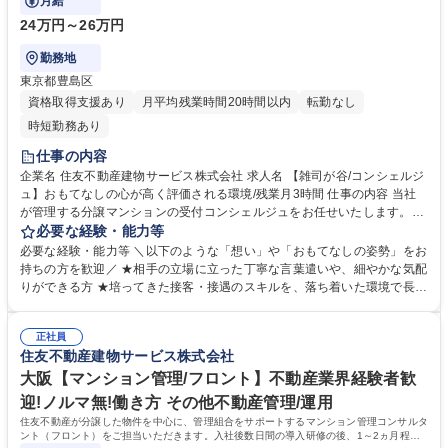
月給
24万円～26万円
勤務地
東京都豊島区
資格取得支援あり
月平均残業時間20時間以内
転勤なし
時短勤務あり
仕事の内容
企業名 住友不動産建物サービス株式会社 求人名 【雑司が谷/コンシェルジ
ュ】おもてなしの心が高く評価される環境/残業月3時間 仕事の内容 当社
が管理する分譲マンションの受付コンシェルジュをお任せいたします。居
住者の上質な生活を支援し、温かいサービス提供を担当頂きます。日常生
必要な経験・能力等
活を通じ、お客様の人生の一部に携わる特別なお仕事です。 【受付業務】
必要な経験・能力等 ＼以下のような「想い」や「おもてなしの姿勢」をお
(1)取次サービス：クリーニング、宅配便(2)セクレタリーサービス：共用
持ちの方を歓迎／ ★相手の立場に立った丁寧な言葉遣いや、細やかな気配
施設予約、タクシー手配、物品販売、クローク等(3)業者紹介サービス：リ
りができる方 ★培ってきた接客・接遇のスキルを、落ち着いた環境で長く
フォーム、売買・仲介、ハウスクリーニング等 【事務業務】：(1)契約書
活かしたい方 【研修制度】■入社時研修（数日間）■現場研修（OJT）■マ
類のチェック：駐車場・駐輪場等のご利用前の内容確認(2)台帳の管理：レ
ナー＆フォローアップ研修など育成・研修制度が充実しており未経験でも
ンタル備品の貸出状況の管理(3)データ入力 ：お客様の問い合わせ内容の
正社員
安心して業務に取り組んでいただけます。 【働く環境】■配属マンション
住友不動産建物サービス株式会社
入力 ★制服あり 募集職種 【雑司が谷/コンシェルジュ】おもてなしの心が
駅近率91%■残業時間1分単位100%支給■残業平均時間4.8時間/月【育休産
高く評価される環境/残業月3時間
休】産前産後休暇・育児休暇取得率100%！現在3名の方が育休産休中。復
大阪【マンション管理/フロント】不動産業界経験者歓
帰後は内勤系業務も応相談です。 学歴・資格 学歴：大学院 大学 高専 短大
迎!ノルマ無!働き方 その他不動産管理/運用
専修学校 高校 語学力： 資格：
住友不動産が分譲した物件を中心に、管理組合をサポートするマンション管理コンサルタ
ント（フロント）をご担当いただきます。入社後数日間の導入研修の後、1～2ヵ月程度