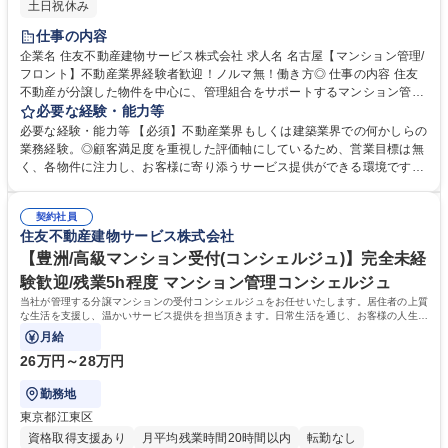
土日祝休み
仕事の内容
企業名 住友不動産建物サービス株式会社 求人名 名古屋【マンション管理/
フロント】不動産業界経験者歓迎！ノルマ無！働き方◎ 仕事の内容 住友
不動産が分譲した物件を中心に、管理組合をサポートするマンション管理
コンサルタント（フロント）をご担当いただきます。入社後数日間の導入
必要な経験・能力等
研修の後、1～2ヵ月程度のOJT期間（先輩社員が担当する商談に同行 ・座
必要な経験・能力等 【必須】不動産業界もしくは建築業界での何かしらの
学など）を経て、徐々に担当物件数を増やします。【業務詳細】■管理組
業務経験。◎顧客満足度を重視した評価軸にしているため、営業目標は無
合の定期的な集会（総会・理事会）進行サポート、資料作成、資金管理等
く、各物件に注力し、お客様に寄り添うサービス提供ができる環境です！
■共有施設の管理方法、駐車場運営、防犯対策、漏水対応等■現場勤務スタ
【働き方】■PC19時自動シャットダウン(残業の際は上司に申請)を導入。
ッフサポート、指導■清掃、植栽等の美観状況チェック■イベント企画等。
■お客様センターと設備管理センターの2つのコールセンターで、夜間や休
【ミッション】お客様の快適な暮らしと安全・安心を守り、顧客満足度を
契約社員
日の対応しており、平均残業時間は約30時間です。■時差出勤制度・半休
住友不動産建物サービス株式会社
高めることです。 募集職種 名古屋【マンション管理/フロント】不動産業
制度あり。【キャリアイメージ】フロント(メンバークラス)→主任フロン
界経験者歓迎！ノルマ無！働き方◎
ト(係長クラス)→所長代理(課長クラス)→事業所長(部長クラス) 学歴・資
【豊洲/高級マンション受付(コンシェルジュ)】完全未経
格 学歴：大学院 大学 高専 短大 専修学校 高校 語学力： 資格：
験歓迎/残業5h程度 マンション管理コンシェルジュ
当社が管理する分譲マンションの受付コンシェルジュをお任せいたします。居住者の上質
な生活を支援し、温かいサービス提供を担当頂きます。日常生活を通じ、お客様の人生の
一部に携わる特別なお仕事です。
月給
26万円～28万円
勤務地
東京都江東区
資格取得支援あり
月平均残業時間20時間以内
転勤なし