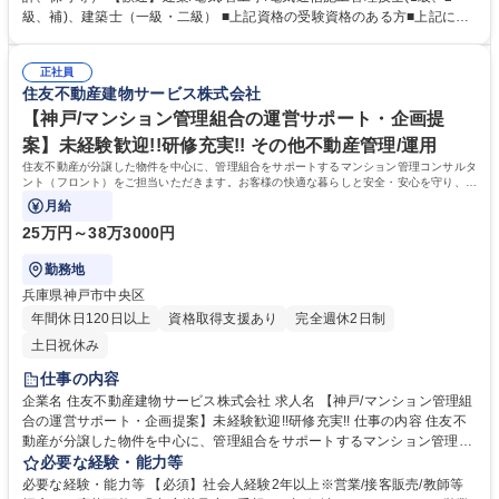
理組合様への提案(提案は原則、フロント職が行います)、報告書作成など
級、補)、建築士（一級・二級） ■上記資格の受験資格のある方■上記に準
※原則、現場常駐はありません。 【ポジションの魅力】・残業は月平均2
ずる建築・設備に関する資格等 【ポジションの魅力】・工事営業ノルマや
0時間程度、土日祝休み、年間休日125日など、ワークライフバランス重
目標額など一切ありませんので、本来の「管理」業務に特化てきる環境で
視の方にも適した環境です。・業績安定した会社で転勤もないので、じっ
正社員
す。・超高層マンションや数百戸クラスの大規模物件、街のフラッグシッ
住友不動産建物サービス株式会社
くりとお仕事のできる環境です。 募集職種 [東京]修繕工事監理[現場確認～
プ的な物件にも携わることができます。・発注者（管理組合の代行者）側
企画提案～監理]土日祝休/転勤無/月残業20h程度
の立場なので改善提案というアイディアを形にできる魅力もあります 学
【神戸/マンション管理組合の運営サポート・企画提
歴・資格 学歴：大学院 大学 高専 短大 専修学校 高校 語学力： 資格：
案】未経験歓迎!!研修充実!! その他不動産管理/運用
住友不動産が分譲した物件を中心に、管理組合をサポートするマンション管理コンサルタ
ント（フロント）をご担当いただきます。お客様の快適な暮らしと安全・安心を守り、顧
客満足度を高めることがミッションです。
月給
25万円～38万3000円
勤務地
兵庫県神戸市中央区
年間休日120日以上
資格取得支援あり
完全週休2日制
土日祝休み
仕事の内容
企業名 住友不動産建物サービス株式会社 求人名 【神戸/マンション管理組
合の運営サポート・企画提案】未経験歓迎!!研修充実!! 仕事の内容 住友不
動産が分譲した物件を中心に、管理組合をサポートするマンション管理コ
ンサルタント（フロント）をご担当いただきます。お客様の快適な暮らし
必要な経験・能力等
と安全・安心を守り、顧客満足度を高めることがミッションです。 【具体
必要な経験・能力等 【必須】社会人経験2年以上※営業/接客販売/教師等