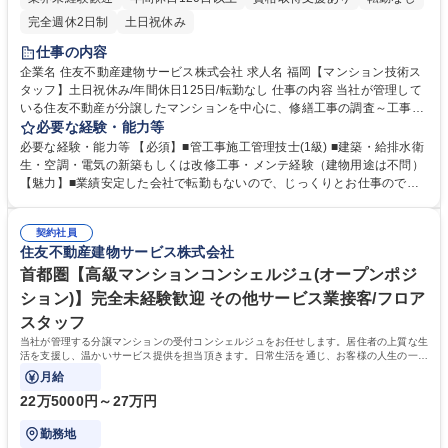
完全週休2日制
土日祝休み
仕事の内容
企業名 住友不動産建物サービス株式会社 求人名 福岡【マンション技術ス
タッフ】土日祝休み/年間休日125日/転勤なし 仕事の内容 当社が管理して
いる住友不動産が分譲したマンションを中心に、修繕工事の調査～工事監
理（見積取得・査定、工程・安全管理が中心）、設備や建物点検をご担当
必要な経験・能力等
いただきます。 【具体的には】 ■不具合箇所の確認・調査 ■マンション毎
必要な経験・能力等 【必須】■管工事施工管理技士(1級) ■建築・給排水衛
の所定の補修協力会社への手配・見積査定 ■工事立ち会い ■管理組合様へ
生・空調・電気の新築もしくは改修工事・メンテ経験（建物用途は不問）
の提案（提案は原則、フロント職が行います）、報告書作成 ■設備や建物
【魅力】■業績安定した会社で転勤もないので、じっくりとお仕事のでき
の点検（巡回）など ※原則、現場常駐はありません。 ※建物の改変を伴
る環境です。■工事営業ノルマや目標額など一切ありませんので、本来の
う業務は含みません。 募集職種 福岡【マンション技術スタッフ】土日祝
「管理」業務に特化てきる環境です。■超高層マンションや数百戸クラス
休み/年間休日125日/転勤なし
契約社員
の大規模物件、街のフラッグシップ的な物件にも携わることができます。
住友不動産建物サービス株式会社
■発注者（管理組合の代行者）側の立場なので改善提案というアイディア
を形にできる魅力もあります。 学歴・資格 学歴：大学院 大学 高専 短大
首都圏【高級マンションコンシェルジュ(オープンポジ
専修学校 高校 語学力： 資格：
ション)】完全未経験歓迎 その他サービス業接客/フロア
スタッフ
当社が管理する分譲マンションの受付コンシェルジュをお任せします。居住者の上質な生
活を支援し、温かいサービス提供を担当頂きます。日常生活を通じ、お客様の人生の一部
に携わる特別なお仕事です。
月給
22万5000円～27万円
勤務地