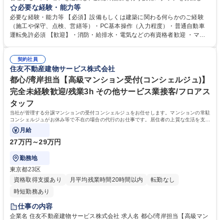
す。設備不具合を未然に把握し、重大な不具合へと発展する前に報告して
必要な経験・能力等
いただくお仕事です。 ・給排水・消防・照明等の設備を外観や動作で、異
必要な経験・能力等 【必須】設備もしくは建築に関わる何らかのご経験
音、異臭、油・水モレ等をチェック・点検結果の報告書作成（PC規定フ
（施工や保守、点検、営繕等）・PC基本操作（入力程度）・普通自動車
ォームへの入力） ※当社チェックシートを基にチェックいただきます ※
運転免許必須 【歓迎】・消防・給排水・電気などの有資格者歓迎 ・マン
社用車を使って巡回することもあります ※管理組合の理事会や総会等に出
ションやビル等の設備管理経験者・施工管理技士（建築・管・電気等）・
席することは原則ありません ※施工管理の立会いはありません※取扱禁止
電験3種（第三種電気主任技術者）・電気工事士・ボイラー技士・消防設
求人（建設業務）には該当しません。 募集職種 【本社/設備巡回点検】転
契約社員
備士・危険物取扱者 【当社について】売上1兆円超（2026.3期）の住友不
住友不動産建物サービス株式会社
勤なし/土日祝休み/残業月20h/日勤のみ/ベテラン歓迎
動産（株）グループの建物管理会社なので、安定した経営基盤がありま
す。色々なマンションに訪れるので、毎日変化に富んだ環境でお仕事がで
都心/湾岸担当【高級マンション受付(コンシェルジュ)】
き、新鮮な気持ちで働けます。 学歴・資格 学歴：大学院 大学 高専 短大
完全未経験歓迎/残業3h その他サービス業接客/フロアス
専修学校 高校 語学力： 資格：第一種運転免許普通自動車
タッフ
当社が管理する分譲マンションの受付コンシェルジュをお任せします。マンションの常駐
コンシェルジュがお休み等で不在の場合の代行のお仕事です。居住者の上質な生活を支援
し、温かいサービス提供を担当頂きます。
月給
27万円～29万円
勤務地
東京都23区
資格取得支援あり
月平均残業時間20時間以内
転勤なし
時短勤務あり
仕事の内容
企業名 住友不動産建物サービス株式会社 求人名 都心/湾岸担当【高級マン