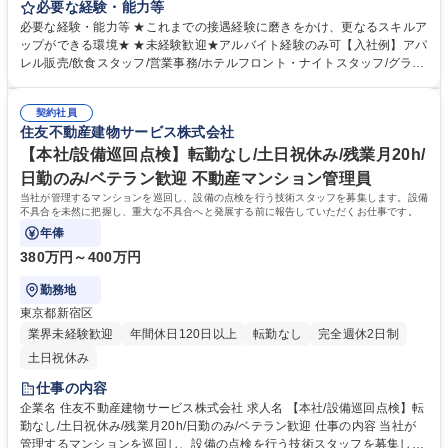
の上質な生活を支援し、温かいサービス提供を担当頂きます。日常生活を
必要な経験・能力等
通じ、お客様の人生の一部に携わる特別なお仕事です。 【受付業務】(1)
必要な経験・能力等 ★これまでの接遇経験に磨きをかけ、更なるスキルア
取次サービス：クリーニング、宅配便(2)セクレタリーサービス：共用施設
ップができる環境★ ★未経験歓迎★アルバイト経験のみ可【入社例】アパ
予約、タクシー手配、物品販売、クローク等(3)業者紹介サービス：リフォ
レル販売/飲食スタッフ/営業事務/ホテルフロント・ナイトスタッフ/グラン
ーム、売買・仲介、ハウスクリーニング等 【事務業務】：(1)契約書類の
ドスタッフ 【研修制度】■入社時研修（数日間）■現場研修（OJT）■マナ
チェック：駐車場・駐輪場等のご利用前の内容確認(2)台帳の管理：レンタ
ー＆フォローアップ研修など育成・研修制度が充実しており未経験でも安
ル備品の貸出状況の管理(3)データ入力 ：お客様の問い合わせ内容の入力
契約社員
心して業務に取り組んでいただけます。 【働く環境】■配属マンション駅
住友不動産建物サービス株式会社
★制服あり 募集職種 【勝どき/高級マンション受付(コンシェルジュ)】完
近率91%■残業時間1分単位100%支給■残業平均時間4.8時間/月【育休産
全未経験歓迎/残業5h程度
休】産前産後休暇・育児休暇取得率100%！現在3名の方が育休産休中。復
【本社/設備巡回点検】転勤なし/土日祝休み/残業月20h/
帰後は内勤系業務も応相談です。 学歴・資格 学歴：大学院 大学 高専 短大
日勤のみ/ベテラン歓迎 不動産マンション管理員
専修学校 高校 語学力： 資格：
当社が管理するマンションを巡回し、設備の点検を行う技術スタッフを募集します。設備
不具合を未然に把握し、重大な不具合へと発展する前に報告していただくお仕事です。
年俸
380万円～400万円
勤務地
東京都新宿区
業界未経験歓迎
年間休日120日以上
転勤なし
完全週休2日制
土日祝休み
仕事の内容
企業名 住友不動産建物サービス株式会社 求人名 【本社/設備巡回点検】転
勤なし/土日祝休み/残業月20h/日勤のみ/ベテラン歓迎 仕事の内容 当社が
管理するマンションを巡回し、設備の点検を行う技術スタッフを募集しま