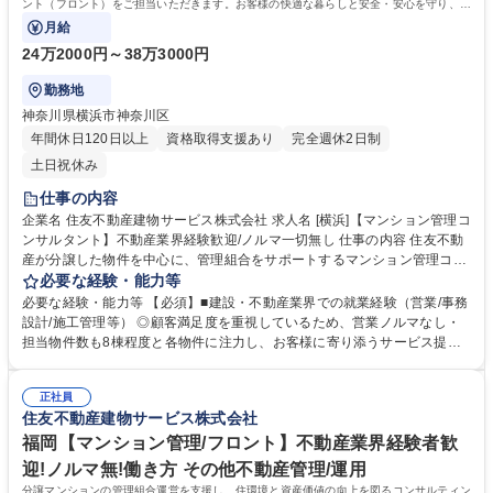
ント（フロント）をご担当いただきます。お客様の快適な暮らしと安全・安心を守り、顧
客満足度を高めることがミッションです。
月給
24万2000円～38万3000円
勤務地
神奈川県横浜市神奈川区
年間休日120日以上
資格取得支援あり
完全週休2日制
土日祝休み
仕事の内容
企業名 住友不動産建物サービス株式会社 求人名 [横浜]【マンション管理コ
ンサルタント】不動産業界経験歓迎/ノルマ一切無し 仕事の内容 住友不動
産が分譲した物件を中心に、管理組合をサポートするマンション管理コン
サルタント（フロント）をご担当いただきます。お客様の快適な暮らしと
必要な経験・能力等
安全・安心を守り、顧客満足度を高めることがミッションです。 【具体的
必要な経験・能力等 【必須】■建設・不動産業界での就業経験（営業/事務
には】■管理組合の定期的な集会（総会・理事会）進行サポート、資料作
設計/施工管理等） ◎顧客満足度を重視しているため、営業ノルマなし・
成、資金管理等■共有施設の管理方法、駐車場運営、防犯対策、漏水対応
担当物件数も8棟程度と各物件に注力し、お客様に寄り添うサービス提供
等■現場勤務スタッフサポート、指導■清掃、植栽等の美観状況チェック■
ができる環境です 【ポジションの魅力】毎年多くの新規物件が供給される
イベント企画等 【キャリアイメージ】フロント(メンバークラス)→主任フ
ことから、新築マンションの管理を立ち上げ期から経験できるチャンスも
ロント(係長クラス)→所長代理(課長クラス)→事業所長(部長クラス) 募集
正社員
多くあります。リプレイス・工事営業のノルマはなく、担当物件の少なさ
住友不動産建物サービス株式会社
職種 [横浜]【マンション管理コンサルタント】不動産業界経験歓迎/ノルマ
は業界トップクラス。品質重視の考えで業務を実施いただきます。入社後
一切無し
数年でも頑張り次第ではチャンス有り、ご経験によっては主任フロントと
福岡【マンション管理/フロント】不動産業界経験者歓
して採用いたします。 学歴・資格 学歴：大学院 大学 高専 短大 専修学校
迎!ノルマ無!働き方 その他不動産管理/運用
高校 語学力： 資格：宅地建物取引士 管理業務主任者 マンション管理士
分譲マンションの管理組合運営を支援し、住環境と資産価値の向上を図るコンサルティン