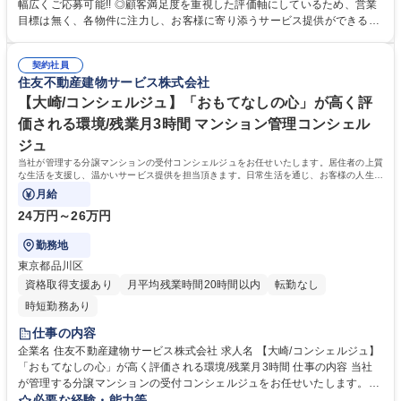
的には】■管理組合の定期的な集会（総会・理事会）進行サポート、資料
幅広くご応募可能!! ◎顧客満足度を重視した評価軸にしているため、営業
作成、資金管理等■共有施設の管理方法、駐車場運営、防犯対策、漏水対
目標は無く、各物件に注力し、お客様に寄り添うサービス提供ができる環
応等■現場勤務スタッフサポート、指導■清掃、植栽等の美観状況チェック
境です！ 【研修について】■異業界・異業種からのご入社の方は、約3カ
■イベント企画等 【キャリアイメージ】フロント(メンバークラス)→主任
月～4ヶ月ほど、入社時導入研修、各部門での先輩社員、上司からのOJT
フロント(係長クラス)→所長代理(課長クラス)→事業所長(部長クラス) 募
契約社員
教育、人事・コンプライアンス研修等を通じて、丁寧に研修いたします。
住友不動産建物サービス株式会社
集職種 【神戸/マンション管理組合の運営サポート・企画提案】未経験歓
未経験方も安心して働くことができる環境が整っております。 【働き方】
迎!!研修充実!!
■PC19時自動シャットダウン(残業の際は上司に申請)を導入。 ■時差出勤
【大崎/コンシェルジュ】「おもてなしの心」が高く評
制度・半休制度の利用が可能。 学歴・資格 学歴：大学院 大学 高専 短大
価される環境/残業月3時間 マンション管理コンシェル
専修学校 高校 語学力： 資格：
ジュ
当社が管理する分譲マンションの受付コンシェルジュをお任せいたします。居住者の上質
な生活を支援し、温かいサービス提供を担当頂きます。日常生活を通じ、お客様の人生の
一部に携わる特別なお仕事です。
月給
24万円～26万円
勤務地
東京都品川区
資格取得支援あり
月平均残業時間20時間以内
転勤なし
時短勤務あり
仕事の内容
企業名 住友不動産建物サービス株式会社 求人名 【大崎/コンシェルジュ】
「おもてなしの心」が高く評価される環境/残業月3時間 仕事の内容 当社
が管理する分譲マンションの受付コンシェルジュをお任せいたします。居
住者の上質な生活を支援し、温かいサービス提供を担当頂きます。日常生
必要な経験・能力等