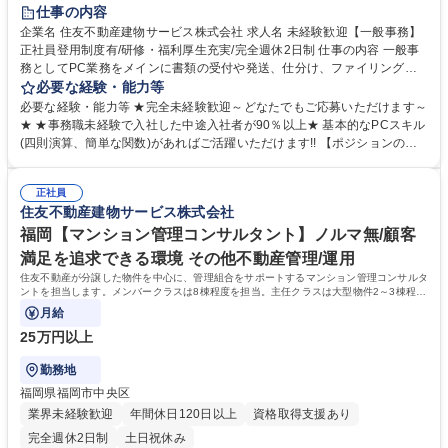
仕事の内容
企業名 住友不動産建物サービス株式会社 求人名 未経験歓迎【一般事務】
正社員登用制度有/研修・福利厚生充実/完全週休2日制 仕事の内容 一般事
務としてPC業務をメインに書類の受付や発送、仕分け、ファイリング、
電話応対、データ入力、書類作成等の事務業務を担当いただきます。比較
必要な経験・能力等
的簡単な業務からお任せし、徐々に業務の幅を広げていきます。 【具体的
必要な経験・能力等 ★完全未経験歓迎～どなたでもご応募いただけます～
に】■データ入力、集計作業、書類作成 ■書類の受付、発送、仕分け、分
★ ★事務職未経験で入社した中途入社者が90％以上★ 基本的なPCスキル
類、ファイリング ■電話応対■その他サポート業務等 【入社後について】
(四則演算、簡単な関数)があればご活躍いただけます!! 【ポジションの魅
仕事については基本から先輩スタッフが丁寧に教えますのでご安心くださ
力】■業界の経験がなくても、仕事をする中で知識やコミュニケーション
い。まずは比較的簡単なお仕事からスタートし、正確さとスピードを身に
スキルを向上させることが可能な体制です。 ■ITのスキルアップをサポー
つけてください。 募集職種 未経験歓迎【一般事務】正社員登用制度有/研
正社員
ト：Excelのeラーニングを導入。よく使う操作や知っておくと便利な機
住友不動産建物サービス株式会社
修・福利厚生充実/完全週休2日制
能、複雑な分析も容易にできる操作といった内容の動画を配信中。段階的
に難易度が上がるため、ご自身のレベルにあわせてご利用いただけます。
福岡【マンション管理コンサルタント】ノルマ無/顧客
学歴・資格 学歴：大学院 大学 高専 短大 専修学校 語学力： 資格：
満足を追求できる環境 その他不動産管理/運用
住友不動産が分譲した物件を中心に、管理組合をサポートするマンション管理コンサルタ
ントを担当します。メンバークラスは8棟程度を担当。主任クラスは大型物件2～3棟程度
を担当※業界最少水準の管理棟数です。
月給
25万円以上
勤務地
福岡県福岡市中央区
業界未経験歓迎
年間休日120日以上
資格取得支援あり
完全週休2日制
土日祝休み