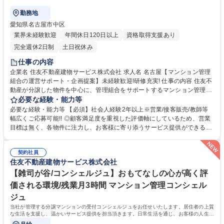
勤務地
愛知県名古屋市中区
業界未経験歓迎
年間休日120日以上
資格取得支援あり
完全週休2日制
土日祝休み
仕事の内容
企業名 住友不動産建物サービス株式会社 求人名 名古屋【マンション管理
組合の運営サポート・企画提案】未経験歓迎!研修充実! 仕事の内容 住友不
動産が分譲した物件を中心に、管理組合をサポートするマンション管理コ
ンサルタント（フロント）をご担当いただきます。入社後数日間の導入研
必要な経験・能力等
修の後、3～4ヵ月程度のOJT期間（先輩社員が担当する商談に同行 ・座学
必要な経験・能力等 【必須】社会人経験2年以上※営業/接客販売/教師等
など）を経て、徐々に担当物件数を増やします。【業務詳細】■管理組合
幅広くご応募可能!! ◎顧客満足度を重視した評価軸にしているため、営業
の定期的な集会（総会・理事会）進行サポート、資料作成、資金管理等■
目標は無く、各物件に注力し、お客様に寄り添うサービス提供ができる環
共有施設の管理方法、駐車場運営、防犯対策、漏水対応等■現場勤務スタ
境です！ 【働き方】■PC19時自動シャットダウン(残業の際は上司に申請)
ッフサポート、指導■清掃、植栽等の美観状況チェック■イベント企画等。
を導入。■お客様センターと設備管理センターの2つのコールセンターで、
【ミッション】お客様の快適な暮らしと安全・安心を守り、顧客満足度を
契約社員
夜間や休日の対応しており、平均残業時間は約30時間です。■時差出勤制
住友不動産建物サービス株式会社
高めることです。 募集職種 名古屋【マンション管理組合の運営サポー
度・半休制度あり。【キャリアイメージ】フロント(メンバークラス)→主
ト・企画提案】未経験歓迎!研修充実!
任フロント(係長クラス)→所長代理(課長クラス)→事業所長(部長クラス)
【雑司が谷/コンシェルジュ】おもてなしの心が高く評
学歴・資格 学歴：大学院 大学 高専 短大 専修学校 高校 語学力： 資格：
価される環境/残業月3時間 マンション管理コンシェル
ジュ
当社が管理する分譲マンションの受付コンシェルジュをお任せいたします。居住者の上質
な生活を支援し、温かいサービス提供を担当頂きます。日常生活を通じ、お客様の人生の
一部に携わる特別なお仕事です。