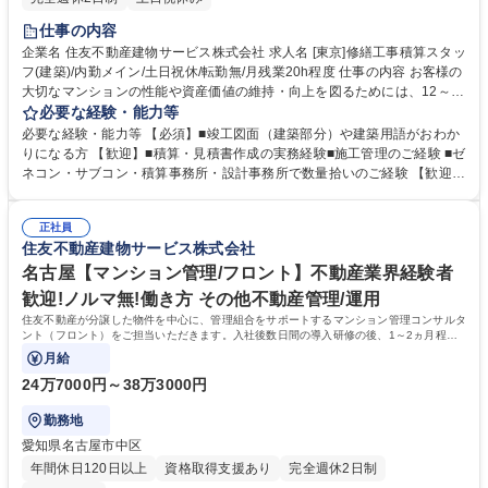
仕事の内容
企業名 住友不動産建物サービス株式会社 求人名 [東京]修繕工事積算スタッ
フ(建築)/内勤メイン/土日祝休/転勤無/月残業20h程度 仕事の内容 お客様の
大切なマンションの性能や資産価値の維持・向上を図るためには、12～1
5年間隔で大規模なリニューアル工事が必要になります。その工事費用算
必要な経験・能力等
出にあたっての積算が今回のお仕事です。 【具体的に】■設計・竣工図書
必要な経験・能力等 【必須】■竣工図面（建築部分）や建築用語がおわか
(製本)からの数量の拾い(外壁・屋根・バルコニー・手すり等)※設備は対
りになる方 【歓迎】■積算・見積書作成の実務経験■施工管理のご経験 ■ゼ
象外です ■必要に応じて、マンションに訪問して状況確認いただくことも
ネコン・サブコン・積算事務所・設計事務所で数量拾いのご経験 【歓迎資
あります ■向こう30年間の小～大規模修繕工事計画を策定した「長期修繕
格】■建築施工管理技士(1級、2級)■建築士（一級・二級） ■建築積算士■
計画書」も参考にして、積算していただきます※工事金額の算出は不要で
建築コスト管理士 【当ポジションについて】■建築関連の中でもあまり目
す。※月に1～2物件程度の作成で負担も少なめです。 募集職種 [東京]修繕
正社員
立たないお仕事ですが、縁の下の力持ちとして、「お客様」と「修繕工
住友不動産建物サービス株式会社
工事積算スタッフ(建築)/内勤メイン/土日祝休/転勤無/月残業20h程度
事」とを結ぶ重要な役割でもあります。 学歴・資格 学歴：大学院 大学 高
専 短大 専修学校 高校 語学力： 資格：
名古屋【マンション管理/フロント】不動産業界経験者
歓迎!ノルマ無!働き方 その他不動産管理/運用
住友不動産が分譲した物件を中心に、管理組合をサポートするマンション管理コンサルタ
ント（フロント）をご担当いただきます。入社後数日間の導入研修の後、1～2ヵ月程度
のOJT期間（先輩社員が担当する商談に同行
月給
24万7000円～38万3000円
勤務地
愛知県名古屋市中区
年間休日120日以上
資格取得支援あり
完全週休2日制