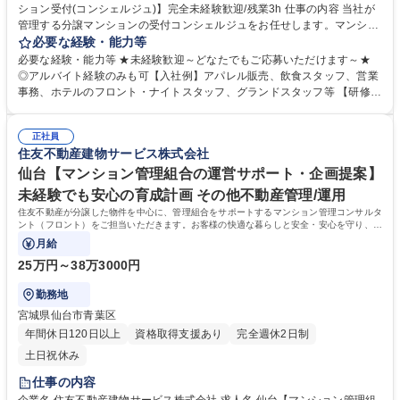
ション受付(コンシェルジュ)】完全未経験歓迎/残業3h 仕事の内容 当社が
管理する分譲マンションの受付コンシェルジュをお任せします。マンショ
ンの常駐コンシェルジュがお休み等で不在の場合の代行のお仕事です。居
必要な経験・能力等
住者の上質な生活を支援し、温かいサービス提供を担当頂きます。 【受付
必要な経験・能力等 ★未経験歓迎～どなたでもご応募いただけます～★
業務】(1)取次サービス：クリーニング、宅配便(2)セクレタリーサービ
◎アルバイト経験のみも可【入社例】アパレル販売、飲食スタッフ、営業
ス：共用施設予約、タクシー手配、物品販売、クローク等(3)業者紹介サー
事務、ホテルのフロント・ナイトスタッフ、グランドスタッフ等 【研修制
ビス：リフォーム、売買・仲介、ハウスクリーニング等 【事務業務】：
度】■入社時研修（数日間）■現場研修（OJT）■マナー＆フォローアップ
(1)契約書類のチェック：駐車場・駐輪場等のご利用前の内容確認(2)台帳
研修など育成・研修制度が充実しており未経験でも安心して業務に取り組
の管理：レンタル備品の貸出状況の管理(3)データ入力 ：お客様の問い合
正社員
んでいただけます。 【働く環境】■配属マンション駅近率91%■残業時間1
住友不動産建物サービス株式会社
わせ内容の入力 ★制服あり 募集職種 都心/湾岸担当【高級マンション受付
分単位100%支給■残業平均3時間程度/月【育休産休】産前産後休暇・育児
(コンシェルジュ)】完全未経験歓迎/残業3h
休暇取得率100%！現在3名の方が育休産休中。復帰後は内勤系業務も応相
仙台【マンション管理組合の運営サポート・企画提案】
談です。 学歴・資格 学歴：大学院 大学 高専 短大 専修学校 高校 語学力：
未経験でも安心の育成計画 その他不動産管理/運用
資格：
住友不動産が分譲した物件を中心に、管理組合をサポートするマンション管理コンサルタ
ント（フロント）をご担当いただきます。お客様の快適な暮らしと安全・安心を守り、顧
客満足度を高めることがミッションです。
月給
25万円～38万3000円
勤務地
宮城県仙台市青葉区
年間休日120日以上
資格取得支援あり
完全週休2日制
土日祝休み
仕事の内容