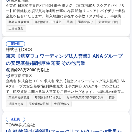
東京都港区
企業名 日本船主責任相互保険組合 求人名 【東京/船舶リスクアドバイザリ
ー】船長経験必須◎賞与年4回 仕事の内容 船舶リスクアドバイザリー業務
全般を任せいたします。加入船舶に存在する事故リスク特定し、事故防止
のアドバイスを行っていただきます。 ★船舶の運航の安全確保に貢献でき
業界未経験歓迎
年間休日120日以上
英語
退職金あり
完全週休2日制
るやりがいのある仕事です。 【詳細】船舶の事故が起こらないように、セ
土日祝休み
ミナーや啓もうを行うチームです。船舶に関するディスカッションや、本
船の運航状況や、労働環境に起因する事故リスクを特定し、レポート作成
し、報告いただきます。スキーム作りからお任せいたします。 出張：検船
正社員
のため国内外の出張あり。検船は半日程度。 募集職種 【東京/船舶リスク
株式会社OCS
アドバイザリー】船長経験必須◎賞与年4回
東京【航空フォワーディング法人営業】ANAグループ
の安定基盤/福利厚生充実 その他営業
28万2000円以上
月給
東京都江東区
企業名 株式会社ＯＣＳ 求人名 東京【航空フォワーディング法人営業】AN
Aグループの安定基盤/福利厚生充実 仕事の内容 ANAグループの当社に
て、航空貨物に関わる法人営業をご担当いただきます。 ≪詳細≫■既存・
新規の法人への航空貨物フォワーディングの提案 ■営業活動および各種顧
業界未経験歓迎
年間休日120日以上
月平均残業時間20時間以内
英語
客対応 ■海外拠点や社内関係部門との連携・調整 ★ANAグループの充実し
退職金あり
完全週休2日制
土日祝休み
た福利厚生を利用可能。また、残業時間も少なくワークライフバランスの
取りやすい職場環境となっています。 募集職種 東京【航空フォワーディ
ング法人営業】ANAグループの安定基盤/福利厚生充実
正社員
TOWA株式会社
[京都]物流/出荷管理(フォークリフト/クレーン)|世界シ