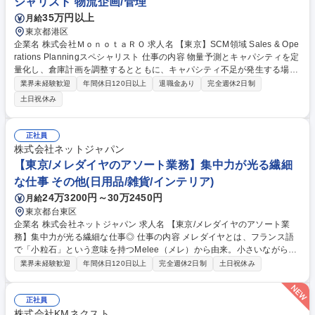
シャリスト 物流企画/管理
35万円以上
月給
東京都港区
企業名 株式会社ＭｏｎｏｔａＲＯ 求人名 【東京】SCM領域 Sales & Ope
rations Planningスペシャリスト 仕事の内容 物量予測とキャパシティを定
量化し、倉庫計画を調整するとともに、キャパシティ不足が発生する場合
には機動的にその対処方法を立案することで、SCM部門のミッション実現
業界未経験歓迎
年間休日120日以上
退職金あり
完全週休2日制
に向けて推進いただきます。 ■関係部門と連携し、S&OPに関わる会議
土日祝休み
体・調整プロセスの推進■物量予測、出荷波動、在庫・入荷計画、配送制
約などを踏まえ、向こう数週間～数カ月の倉庫・物流キャパシティ計画を
関係者と調整■キャパシティ不足や需給ギャップが見込まれる場合に、課
正社員
題を整理し、優先順位付けや代替案の検討リード■部門間で異なる前提・
株式会社ネットジャパン
制約・意思決定事項を可視化し、合意形成を促進することで、計画の実行
【東京/メレダイヤのアソート業務】集中力が光る繊細
可能性を高める 募集職種 【東京】SCM領域 Sales & Operations Plannin
な仕事 その他(日用品/雑貨/インテリア)
gスペシャリスト
24万3200円～30万2450円
月給
東京都台東区
企業名 株式会社ネットジャパン 求人名 【東京/メレダイヤのアソート業
務】集中力が光る繊細な仕事◎ 仕事の内容 メレダイヤとは、フランス語
で「小粒石」という意味を持つMelee（メレ）から由来。小さいながらも
たくさんの光を集めて反射し、指輪のセンターダイヤを引き立てるように
業界未経験歓迎
年間休日120日以上
完全週休2日制
土日祝休み
使用されています。 ネットジャパンで仕入れたメレダイヤモンドは、サイ
ズ・品質ごとに200種類以上に分類して管理しています。 【入社後は】ま
ずは器具（ピンセットやルーペなど）の使い方やダイヤモンドと他の宝石
正社員
（ルビー/サファイア/エメラルド等）、ダイヤモンド類似石（キュービッ
株式会社KMネクスト