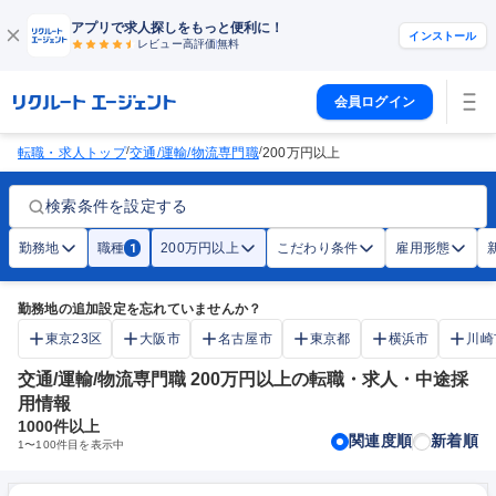
アプリで求人探しをもっと便利に！
インストール
レビュー高評価
無料
会員ログイン
/
/
転職・求人トップ
交通/運輸/物流専門職
200万円以上
検索条件を設定する
勤務地
職種
200万円以上
こだわり条件
雇用形態
1
勤務地の追加設定を忘れていませんか？
東京23区
大阪市
名古屋市
東京都
横浜市
川崎
交通/運輸/物流専門職 200万円以上の転職・求人・中途採
用情報
1000
件以上
関連度順
新着順
1
〜
100
件目を表示中