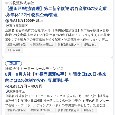
岩谷物流株式会社
【墨田区/物流管理】第二新卒歓迎 岩谷産業Gの安定環
境/年休122日 物流企画/管理
26万1000円以上
月給
東京都墨田区
企業名 岩谷物流株式会社 求人名 【墨田区/物流管理】第二新卒歓迎★岩谷
産業Gの安定環境/年休122日◎ 仕事の内容 日本のインフラを支える岩谷産
業Gにて各種ガスの安定供給を担う配車・物流管理をお任せします。デス
クワーク中心で、関係各所との連携がカギとなる重要ポジションです。将
業界未経験歓迎
年間休日120日以上
資格取得支援あり
退職金あり
来的なキャリア展開の道もございます。 【業務内容】専用システムでの配
土日祝休み
車手配、電話対応、協力会社への安全監査等をお任せします。運転業務は
基本的にありません。【やりがい】内勤メインですが、関係各所との対人
折衝が多く、接客や営業経験等で培った調整力が活きる環境です。【キャ
正社員
リアパス】実績やご志向に応じて、将来的にグループリーダーや拠点長、
株式会社トーヨーホールディングス
営業部長等へステップアップする道も開かれています（※将来的に転勤と
8月・9月入社【社長専属運転手】年間休日126日-将来
なる可能性があります）。 募集職種 【墨田区/物流管理】第二新卒歓迎★
的には2名体制で安心- 専属運転手
岩谷産業Gの安定環境/年休122日◎
31万円～40万円
月給
東京都港区
企業名 株式会社トーヨーホールディングス 求人名 8月・9月入社【社長専
属運転手】年間休日126日-将来的には２名体制で安心- 仕事の内容 グルー
プ会社トップ（ホールディングス代表）の専属運転手として、安全な送迎
業務をメインにお任せします。先輩ドライバーの育休期間中（約1ヶ月）
業界未経験歓迎
年間休日120日以上
資格取得支援あり
転勤なし
は、専任秘書と2人三脚で代表をサポートしていただきます。 【ドライバ