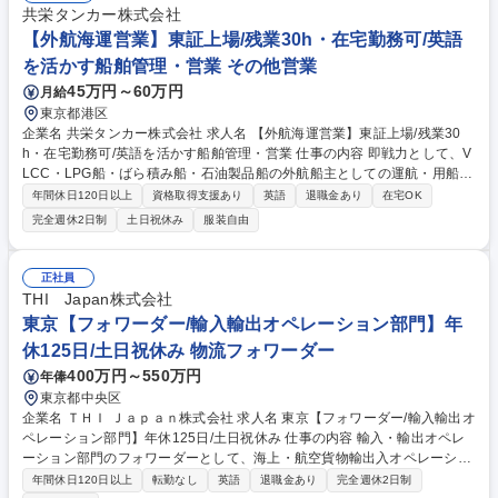
部署とのスムーズ連携 ・心のこもった丁寧なゲスト対応 募集職種 【送迎
共栄タンカー株式会社
ドライバー】ザ・リッツ・カールトン日光◆5つ星ホテル
【外航海運営業】東証上場/残業30h・在宅勤務可/英語
を活かす船舶管理・営業 その他営業
45万円～60万円
月給
東京都港区
企業名 共栄タンカー株式会社 求人名 【外航海運営業】東証上場/残業30
h・在宅勤務可/英語を活かす船舶管理・営業 仕事の内容 即戦力として、V
LCC・LPG船・ばら積み船・石油製品船の外航船主としての運航・用船・
プロジェクト・保険業務全般をお任せします。 ・運航：顧客対応、 動静
年間休日120日以上
資格取得支援あり
英語
退職金あり
在宅OK
及び運航コスト管理、船舶管理部門（社内外・国内外）との連携等 ・用
完全週休2日制
土日祝休み
服装自由
船：用船契約管理（新規・更改・修正等）及び顧客との交渉、用船マーケ
ット調査・分析等 ・プロジェクト：新造船建造、中古船売買、関連するマ
ーケット調査・分析等 ・保険：各種船舶保険（P&I含む）に関する実務対
正社員
応、契約管理、保険会社との交渉等 募集職種 【外航海運営業】東証上場/
THI Japan株式会社
残業30h・在宅勤務可/英語を活かす船舶管理・営業
東京【フォワーダー/輸入輸出オペレーション部門】年
休125日/土日祝休み 物流フォワーダー
400万円～550万円
年俸
東京都中央区
企業名 ＴＨＩ Ｊａｐａｎ株式会社 求人名 東京【フォワーダー/輸入輸出オ
ペレーション部門】年休125日/土日祝休み 仕事の内容 輸入・輸出オペレ
ーション部門のフォワーダーとして、海上・航空貨物輸出入オペレーショ
ン・カスタマーサービス業務を行っていただきます。 【具体的な業務内
年間休日120日以上
転勤なし
英語
退職金あり
完全週休2日制