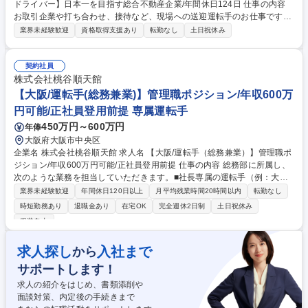
ドライバー】日本一を目指す総合不動産企業/年間休日124日 仕事の内容
お取引企業や打ち合わせ、接待など、現場への送迎運転手のお仕事です。
※月に数回、代表のゴルフなどで休日に出勤がある場合有。その場合は新
業界未経験歓迎
資格取得支援あり
転勤なし
土日祝休み
幹線発着駅までの送迎をお願いいたします。頻度は月1回程度です。 基本
的には場所や時間を事前にお伝えしますので、余裕を持った送迎が可能で
す。・営業担当が利用している社用車の車両管理（掃除等）・秘書が担当
契約社員
している庶務をお任せする可能性はございます。 ・実運転時間：1日あた
株式会社桃谷順天館
り、長くても3時間から4時間程度の運転時間。日によりますが、走行距離
【大阪/運転手(総務兼業)】管理職ポジション/年収600万
は50キロ前後の想定です。※基本は都内の送迎となりますが、月に数回、
円可能/正社員登用前提 専属運転手
千葉・茨城・栃木などへの長距離運転が発生する場合があり。 募集職種
450万円～600万円
年俸
東京-銀座【代表専属ドライバー】日本一を目指す総合不動産企業/年間休
日124日
大阪府大阪市中央区
企業名 株式会社桃谷順天館 求人名 【大阪/運転手（総務兼業）】管理職ポ
ジション/年収600万円可能/正社員登用前提 仕事の内容 総務部に所属し、
次のような業務を担当していただきます。■社長専属の運転手（例：大阪
⇔岡山の運転）※朝早い日もありますが、フレックス勤務ですので調整可
業界未経験歓迎
年間休日120日以上
月平均残業時間20時間以内
転勤なし
能です。 ■空いた時間は総務業務を担っていただきます ・電話応対や郵便
時短勤務あり
退職金あり
在宅OK
完全週休2日制
土日祝休み
対応 ・物品などの備品管理 ・取引先企業様の対応 ・伝票や資料作成等 ※
服装自由
ご経験や能力を見ながら総務業務をお任せしていきます 募集職種 【大阪/
運転手（総務兼業）】管理職ポジション/年収600万円可能/正社員登用前提
求人探し
入社まで
から
サポートします！
求人の紹介をはじめ、書類添削や
面談対策、内定後の手続きまで