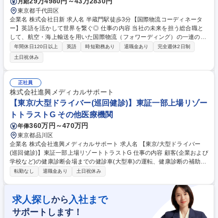
29万4980円～43万2830円
月給
東京都千代田区
企業名 株式会社日新 求人名 半蔵門駅徒歩3分【国際物流コーディネータ
ー】英語を活かして世界を繋ぐ◎ 仕事の内容 当社の未来を担う総合職と
して、航空・海上輸送を用いた国際物流（フォワーディング）の一連のコ
ーディネート業務を担い、グローバルな舞台でご活躍いただきます。 ■輸
年間休日120日以上
英語
時短勤務あり
退職金あり
完全週休2日制
出入オペレーション（カスタマーサービス・書類作成） ■既存顧客へのル
土日祝休み
ート最適化や物流提案営業 ■海外拠点や国内外パートナーとの英語メール
等を用いた連携業務 ※ご経験やスキルに応じて、即戦力として各種業務を
お任せします。 ＊変更範囲：会社の定める業務 募集職種 半蔵門駅徒歩3
正社員
分【国際物流コーディネーター】英語を活かして世界を繋ぐ◎
株式会社進興メディカルサポート
【東京/大型ドライバー(巡回健診)】東証一部上場リゾー
トトラストG その他医療機関
360万円～470万円
年俸
東京都品川区
企業名 株式会社進興メディカルサポート 求人名 【東京/大型ドライバー
(巡回健診)】東証一部上場リゾートトラストG 仕事の内容 顧客(企業および
学校など)の健康診断会場までの健診車(大型車)の運転、健康診断の補助、
巡回先での健康診断現場の設営準備、その他業務に付随する事務処理をお
転勤なし
退職金あり
土日祝休み
任せいたします。 【詳細】■健康診断の補助：受診者の受付、誘導、身
長・体重の測定、用紙確認など ■巡回先での設営準備：会場設営、資材・
荷物の運搬など ★医療機関未経験で1から業務経験を積んだ方ばかりで未
求人探し
入社まで
から
経験でも安心！ ★宿泊を伴う出張検診もあります。例：2泊3日の出張が
サポートします！
月1～2回程度。※繁忙期、閑散期により変動あり。 募集職種 【東京/大型