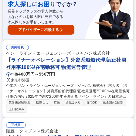
用した構内物流業務 ■発注業務および納期・数量の管理 ■Excel・Wordを
求人探し
お困り
に
ですか？
使用した資料作成、データ入力、集計業務 ■産業廃棄物の処理業者との連
業界トップクラスの求人件数から
絡・調整及び排出作業並びに産業廃棄物に関する書類作成（マニフェスト
あなたの力を最大限に発揮できる
など） ■電話・メールによる社内外との連絡・調整業務 募集職種 【会津/
求人探しをお手伝いします。
荷役作業,受発注,在庫管理等】★フォークリフト資格必須★転勤無/残業少
アドバイザーに相談する
契約社員
ベン・ライン・エージェンシーズ・ジャパン株式会社
【ライナーオペレーション】外資系船舶代理店/正社員
登用率100%/在宅勤務可 物流運営管理
400万円～550万円
年俸
東京都港区
企業名 ベン・ライン・エージェンシーズ・ジャパン株式会社 求人名 【ラ
イナーオペレーション】外資系船舶代理店/正社員登用率100％/在宅勤務可
仕事の内容 2025年で創立200周年を迎える「ベン・ライン」の日本法人
として設立された当社にて、オペレーション担当をお任せいたします。
業界未経験歓迎
転勤なし
英語
退職金あり
在宅OK
完全週休2日制
【具体的には】定航部のオペレーションチームにて、毎週日本に寄港する
土日祝休み
本船の運航管理、本船に関する事案への対応（含む請求書のチェック）、
コンテナの在庫管理、M&R、クレーム対応 募集職種 【ライナーオペレー
ション】外資系船舶代理店/正社員登用率100％/在宅勤務可
正社員
順豊エクスプレス株式会社