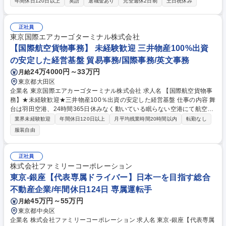
調整業務をご担当いただきます。関係法令や国際条約に基づき、制度的側
年間休日120日以上
英語
退職金あり
完全週休2日制
土日祝休み
面から船舶の安全運航を支援する、専門性の高いポジションです。 ◆船員
の免状・資格取得に関する申請・手続き業務 ◆官公庁・業界団体・労働組
合との折衝・調整業務 ◆海事法に基づく各種届出、調整業務（官庁対応を
正社員
含む） ◆労働協約に基づいた人事・労務関連の事務処理 ◆顧客（海外船
東京国際エアカーゴターミナル株式会社
舶管理会社、マンニング会社等）との対応・サポート ◆業務フローの改
【国際航空貨物事務】 未経験歓迎 三井物産100%出資
善・効率化に関する提案・実行（DX推進含む） 募集職種 【事務系総合
の安定した経営基盤 貿易事務/国際事務/英文事務
職】商船三井100％子会社／年間休日130日／官庁・組合との折衝あり
24万4000円～33万円
月給
東京都大田区
企業名 東京国際エアカーゴターミナル株式会社 求人名 【国際航空貨物事
務】★未経験歓迎★三井物産100％出資の安定した経営基盤 仕事の内容 舞
台は羽田空港、24時間365日休みなく動いている眠らない空港にて航空会
社に代わり、輸出入貨物を飛行機やトラックに載せる為の事務作業をご担
業界未経験歓迎
年間休日120日以上
月平均残業時間20時間以内
転勤なし
当頂きます。世界から羽田へそして羽田から世界へ必要なモノを 必要な場
服装自由
所へ届けるやりがいのあるダイナミックな仕事です。 【具体的には】■航
空会社事務業務：航空会社に代わり、輸出入貨物を飛行機やトラックに載
せるための事務作業・輸出入貨物に付随する書類のチェック・貨物のチェ
正社員
ック（内容確認、安全確認など）・積荷目録作成のためのデータ入力・パ
株式会社ファミリーコーポレーション
イロットへの書類配達 ほか ■輸出入上屋管理業務・荷役作業の進捗管理
東京-銀座【代表専属ドライバー】日本一を目指す総合
ほか 募集職種 【国際航空貨物事務】★未経験歓迎★三井物産100％出資の
不動産企業/年間休日124日 専属運転手
安定した経営基盤
45万円～55万円
月給
東京都中央区
企業名 株式会社ファミリーコーポレーション 求人名 東京-銀座【代表専属