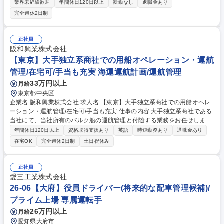
の送迎、出張時の空港送迎、会食やゴルフ等のイベント時の送迎など、役
業界未経験歓迎
年間休日120日以上
転勤なし
退職金あり
員のスケジュールに合わせた安全な移動を支えて頂きます 【詳細】以下の
完全週休2日制
業務を中心にお任せします。 ■役員専用車の運転による目的地への確実な
送迎■車両の清掃、洗車、車検、メンテナンス等の管理業務■都内中心のオ
フィス間移動や空港への送迎対応■会食、地鎮祭、ゴルフ接待等のイベン
正社員
ト時の送迎■目的地までの最適なルート選定と安全確認■待機時間中の車両
阪和興業株式会社
内外の美化維持 変更の範囲：当社業務全般 募集職種 【役員の送迎運転
【東京】大手独立系商社での用船オペレーション・運航
手】不動産マンションデベロッパー/年休125日/シフト勤務
管理/在宅可/手当も充実 海運運航計画/運航管理
33万円以上
月給
東京都中央区
企業名 阪和興業株式会社 求人名 【東京】大手独立系商社での用船オペレ
ーション・運航管理/在宅可/手当も充実 仕事の内容 大手独立系商社である
当社にて、当社所有のバルク船の運航管理と付随する業務をお任せしま
す。脱炭素社会に向けた世界的なニーズの高まりを受け、取扱い量が年々
年間休日120日以上
資格取得支援あり
英語
時短勤務あり
退職金あり
上昇する将来性のある部門です。 【詳細】■長期用船契約船(2隻)の運航業
在宅OK
完全週休2日制
土日祝休み
務(航海指示、燃料手配、動静確認、LOI関連、船主との折衝、トラブル対
応、航海採算、その他関連業務(P&I等) ■航海用船契約各船本船オペレーシ
ョン業務(ノミネーション確認、動静連絡、B/L内容確認、運賃請求書確
正社員
認、LOI関連、航海完了後のL/S作成、各船で発生したトラブル等への対
愛三工業株式会社
応、各船一覧管理、シッパーへの動静連絡、積港での滞船管理等) ■定期・
26-06【大府】役員ドライバー(将来的な配車管理候補)/
航海用船契約業務等 募集職種 【東京】大手独立系商社での用船オペレー
プライム上場 専属運転手
ション・運航管理/在宅可/手当も充実
26万円以上
月給
愛知県大府市