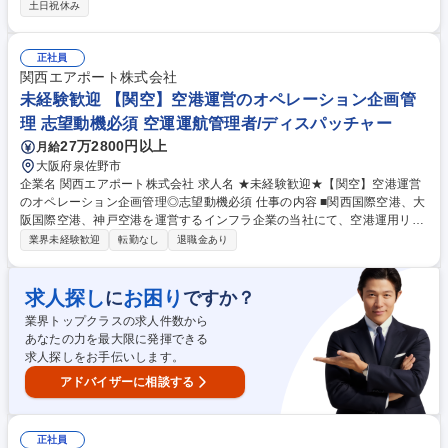
容】■海上・航空貨物輸出入の手配 ■海外拠点(T3EX/海外代理店)とのメー
土日祝休み
ル/電話等でのやりとり ■輸出入手続書類の作成 ■顧客対応(メール/電話等)
【特徴】分業制ではなく一気通貫で顧客担当/輸出入のうち、輸入が約8割/
海上運送の割合が高い/英語はメールの読み書き中心で会話機会少なめ 当
正社員
社では航空輸送、海上輸送を扱っています。それらの詳細な業務内容は備
関西エアポート株式会社
考欄を参照。 募集職種 東京【フォワーダー/輸入輸出オペレーション部
未経験歓迎 【関空】空港運営のオペレーション企画管
門】年休125日/土日祝休み
理 志望動機必須 空運運航管理者/ディスパッチャー
27万2800円以上
月給
大阪府泉佐野市
企業名 関西エアポート株式会社 求人名 ★未経験歓迎★【関空】空港運営
のオペレーション企画管理◎志望動機必須 仕事の内容 ■関西国際空港、大
阪国際空港、神戸空港を運営するインフラ企業の当社にて、空港運用リソ
ースのマネジメント業務(各種調整業務)をメインに、現場のディレクショ
業界未経験歓迎
転勤なし
退職金あり
ンをお任せします。 ■駐機場(飛行機)の割当て・調整 ■到着手荷物受取場
の割当て・調整 ■チェックインカウンターの割当て・調整 ■運航に関わる
情報のリアルタイムでの数値/データ管理 等 ＜キャリアパス＞入社3年目
求人探し
お困り
に
ですか？
以降は社内公募制度を利用し、同部署（運用本部）の別のチームに異動し
業界トップクラスの求人件数から
空港運営の専門性をより高めていただくことや、他部門を含めた様々なキ
あなたの力を最大限に発揮できる
ャリアに自身でチャレンジすることも可能です。 募集職種 ★未経験歓迎
求人探しをお手伝いします。
★【関空】空港運営のオペレーション企画管理◎志望動機必須
アドバイザーに相談する
正社員