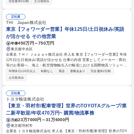
完全週休2日制
土日祝休み
ー業務（メイン）】■代表の移動時における専用車両の運転→都内中心、
月数回の一都三県への移動や、年数回のグループ会社への長距離送迎あり
■運行ルートの確認、渋滞予測、安全運転の徹底■専用車両の管理（洗車、
正社員
ガソリン給油、車検・修理対応、タイヤ・オイル交換のスケジュール管理
THI Japan株式会社
等）【秘書・総務サポート（空き時間など）】■代表の経費精算、手土産
東京【フォワーダー営業】年休125日/土日祝休み/英語
の選定・購入■所属する総務グループの簡易的な業務の補助 募集職種 8
が活かせる その他営業
月・9月入社【社長専属運転手】年間休日126日-将来的には２名体制で安
心-
450万円～750万円
年俸
東京都中央区
企業名 ＴＨＩ Ｊａｐａｎ株式会社 求人名 東京【フォワーダー営業】年休
125日/土日祝休み/英語が活かせる 仕事の内容 営業としてメーカー・商社
等のお客様へ、海上・航空貨物輸出入の輸送における国際物流ソリューシ
ョンを行います。現在輸出入されている商品のトレンド等をリサーチし、
年間休日120日以上
転勤なし
英語
退職金あり
完全週休2日制
周辺企業へアプローチ、新規開拓を行います。 【詳細】■新規顧客開拓、
土日祝休み
顧客紹介を通じた営業、既存顧客メンテナンス、見積書作成 ■新規顧客・
新規ビジネス、社内アフターフォロー部門への引継ぎ ■各部門との連携・
トラブル対応 ■顧客の事業計画や国際輸送課題のヒアリング ■課題解決に
正社員
向けた輸送方法の組み立て、提案 【特徴】分業制ではなく一気通貫で顧客
トヨタ輸送株式会社
担当/輸出入のうち、輸入が約8割/海上運送の割合が高い/英語はメールの
【東京・羽村市/配車管理】世界のTOYOTAグループ/第
読み書き中心で会話機会少なめ 募集職種 東京【フォワーダー営業】年休1
二新卒歓迎/年収470万円~ 購買/物流事務
25日/土日祝休み/英語が活かせる
23万7000円～31万4000円
月給
東京都羽村市
企業名 トヨタ輸送株式会社 求人名 【東京・羽村市/配車管理】世界のTOY