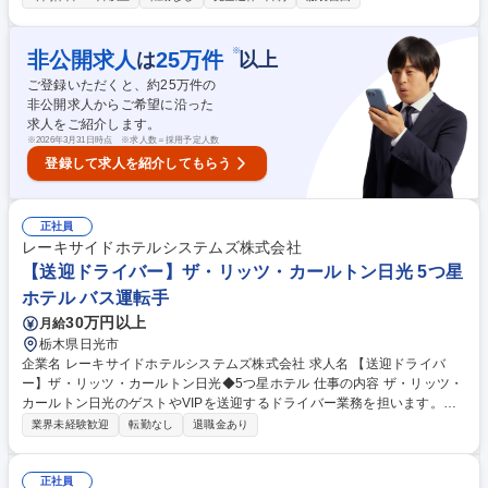
ン維持や簡単な庶務業務も担当。 【具体的な業務内容】 ・役員の出勤／
退勤時の送迎 ・車両の運行管理 ・車両の準備／点検／清掃 ・その他、簡
単な庶務業務 ※運転以外の時間は、自由に休憩を取得いただけます 募集
※
非公開求人
25
万件
は
以上
職種 【役員専属ドライバー】運転いただく車両はレクサスLM/月給34万円
ご登録いただくと、約
25
万件の
～
非公開求人からご希望に沿った
求人をご紹介します。
※
2026年3月31日時点 ※求人数＝採用予定人数
登録して求人を紹介してもらう
正社員
レーキサイドホテルシステムズ株式会社
【送迎ドライバー】ザ・リッツ・カールトン日光 5つ星
ホテル バス運転手
30万円以上
月給
栃木県日光市
企業名 レーキサイドホテルシステムズ株式会社 求人名 【送迎ドライバ
ー】ザ・リッツ・カールトン日光◆5つ星ホテル 仕事の内容 ザ・リッツ・
カールトン日光のゲストやVIPを送迎するドライバー業務を担います。シ
ャトルバスや社用車を運転し駅や周辺施設への安全な送迎のほか、乗降時
業界未経験歓迎
転勤なし
退職金あり
のサポートや車両の簡単な清掃などをお任せする仕事です。 ・ホテル送迎
バスや車両の運転業務 ・駅や観光施設へのゲストの送迎 ・乗降時のサポ
ートやお荷物の運搬 ・車両の日常点検や清掃および管理 ・フロント等他
正社員