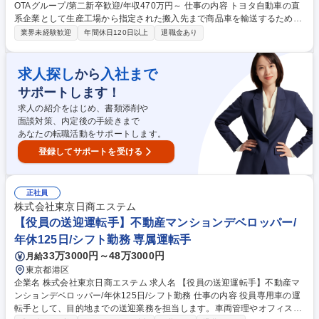
OTAグループ/第二新卒歓迎/年収470万円～ 仕事の内容 トヨタ自動車の直
系企業として生産工場から指定された搬入先まで商品車を輸送するための
オペレーションをお任せ。効率よく配送するために積む車種の組み合わせ
業界未経験歓迎
年間休日120日以上
退職金あり
などを考え、指示を出すお仕事です。 【具体的には】乗務員に対しての配
送指示、交通・運行状況の確認や納期管理、他拠点や他社の配車係との連
携などが主な業務内容になります。 【やりがい】配送の際、キャリアカー
求人探し
入社まで
から
の高さや積載総重量などが法律の規定内に収まるよう、車種の組み合わせ
サポートします！
や積荷の高さ重さなど指示を出す必要があります。これは当社事業におい
て必要不可欠であり、極めて重要なポジションなので、とてもやりがいを
求人の紹介をはじめ、書類添削や
感じられる仕事です！ 募集職種 【東京・羽村市/配車管理】世界のTOYOT
面談対策、内定後の手続きまで
Aグループ/第二新卒歓迎/年収470万円～
あなたの転職活動をサポートします。
登録してサポートを受ける
正社員
株式会社東京日商エステム
【役員の送迎運転手】不動産マンションデベロッパー/
年休125日/シフト勤務 専属運転手
33万3000円～48万3000円
月給
東京都港区
企業名 株式会社東京日商エステム 求人名 【役員の送迎運転手】不動産マ
ンションデベロッパー/年休125日/シフト勤務 仕事の内容 役員専用車の運
転手として、目的地までの送迎業務を担当します。車両管理やオフィス間