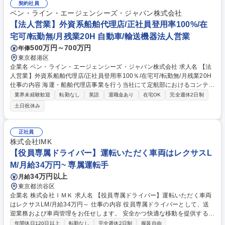
セダン（国産）ほか ・送迎のスケジュール調整、役員秘書との打ち合わ
契約社員
せ、経路確認 ・その他庶務、総務業務、特命事項等 募集職種 【役員運転
ベン・ライン・エージェンシーズ・ジャパン株式会社
手/（総務部所属）】プライム市場上場／離職率5%以下/
【法人営業】外資系船舶代理店/正社員登用率100%/在
宅可/転勤無/月残業20H 自動車/輸送機器法人営業
500万円～700万円
年俸
東京都港区
企業名 ベン・ライン・エージェンシーズ・ジャパン株式会社 求人名 【法
人営業】外資系船舶代理店/正社員登用率100％/在宅可/転勤無/月残業20H
仕事の内容 海運・船舶代理店事業を行う当社にて定航部におけるコンテナ
船社の代理店営業をお任せします。既存顧客への提案や見積対応、新規開
業界未経験歓迎
転勤なし
英語
退職金あり
在宅OK
完全週休2日制
拓を通じて最適なソリューションを提供し関係構築を図る重要ポジション
土日祝休み
です。 ■既存顧客への営業活動、見積り・料金依頼への対応、および新規
顧客開拓■顧客の課題に対する最適なソリューション提案と良好な関係性
の維持 ■顧客からの問合せ・トラブル対応および解決策の提案■社内関連
正社員
部署（CS・オペレーション等）との円滑な連携による高品質サービスの
株式会社IMK
提供 ■社内公用語である英語を用いた会議への参加やメール対応 募集職種
【役員専属ドライバー】運転いただく車両はレクサスL
【法人営業】外資系船舶代理店/正社員登用率100％/在宅可/転勤無/月残業
M/月給34万円~ 専属運転手
20H
34万円以上
月給
東京都渋谷区
企業名 株式会社ＩＭＫ 求人名 【役員専属ドライバー】運転いただく車両
はレクサスLM/月給34万円～ 仕事の内容 役員専属ドライバーとして、送
迎業務および車両管理をお任せします。 安全かつ快適な移動を提供する、
重要なポジションです。また、運転業務だけでなく、車両のコンディショ
年間休日120日以上
転勤なし
完全週休2日制
服装自由