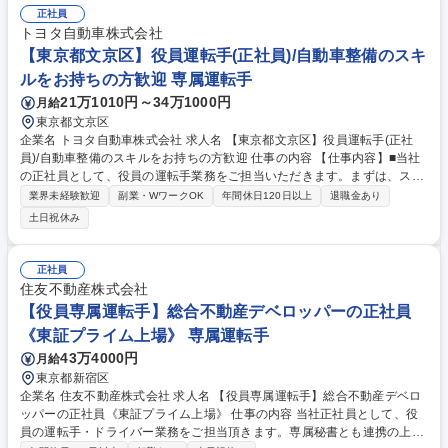
正社員
トヨタ自動車株式会社
【東京都文京区】役員運転手(正社員)/自動車整備のスキ
ルをお持ちの方歓迎 専属運転手
21万1010円～34万1000円
月給
東京都文京区
企業名 トヨタ自動車株式会社 求人名 【東京都文京区】役員運転手(正社
員)/自動車整備のスキルをお持ちの方歓迎 仕事の内容 【仕事内容】■当社
の正社員として、役員の運転手業務をご担当いただきます。まずは、スポ
ットでの業務を経験していただき、能力や適性に応じてトップクラスの役
業界未経験歓迎
副業・WワークOK
年間休日120日以上
退職金あり
員の専属運転手をお任せします。 【具体的には】■役員や来客の送迎業務
土日祝休み
を担っていただきます。まずは、東京都内を中心に専属担当を持たずにス
ポットでお取引先や役職者の送迎を担っていただきます。■事業所では自
動車のメンテナンス（掃除、整備）を実施いただきます。管理帳票の作成
正社員
もございます。（PC操作有）■状況に応じて、早朝や夜遅くの業務、休日
住友不動産株式会社
出勤（複数名で対応し負荷を調整、振替休日を取得していただく場合があ
【役員専属運転手】総合不動産デベロッパーの正社員
ります。）が発生します。 募集職種 【東京都文京区】役員運転手(正社
《東証プライム上場》 専属運転手
員)/自動車整備のスキルをお持ちの方歓迎
43万4000円
月給
東京都新宿区
企業名 住友不動産株式会社 求人名 【役員専属運転手】総合不動産デベロ
ッパーの正社員《東証プライム上場》 仕事の内容 当社正社員として、役
員の運転手・ドライバー業務をご担当頂きます。専属秘書とも連携の上で