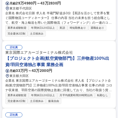
29万4980円～43万2830円
月給
東京都千代田区
企業名 株式会社日新 求人名 半蔵門駅徒歩3分【英語を活かして世界を繋
ぐ国際物流コーディネーター】 仕事の内容 当社の未来を担う総合職とし
て、航空・海上輸送を用いた国際物流（フォワーディング）の一連のコー
ディネート業務を担い、グローバルな舞台でご活躍いただきます。 ■輸出
業界未経験歓迎
年間休日120日以上
英語
時短勤務あり
退職金あり
入オペレーション（カスタマーサービス・書類作成） ■既存顧客へのルー
完全週休2日制
土日祝休み
ト最適化や物流提案営業 ■海外拠点や国内外パートナーとの英語メール等
を用いた連携業務 ※ご経験やスキルに応じて、即戦力として各種業務をお
任せします。 ＊変更範囲：会社の定める業務 募集職種 半蔵門駅徒歩3分
正社員
【英語を活かして世界を繋ぐ国際物流コーディネーター】
東京国際エアカーゴターミナル株式会社
【プロジェクト企画(航空貨物部門)】三井物産100%出
資/羽田空港独占事業 業務企画
33万円～43万2000円
月給
東京都大田区
企業名 東京国際エアカーゴターミナル株式会社 求人名 【プロジェクト企
画(航空貨物部門)】三井物産100%出資/羽田空港独占事業 仕事の内容 コロ
ナ収束後、羽田空港の国際貨物は急速に回復しており、当社の取扱う貨物
量も想定を大きく超えています。これに伴い業務多忙となっているため、
業界未経験歓迎
年間休日120日以上
月平均残業時間20時間以内
転勤なし
組織体制強化の為の増員募集をしております。 【業務内容の詳細】 当社
完全週休2日制
土日祝休み
服装自由
は航空貨物事務の取扱いを事業の一つとしていますが、輸出入の貨物事務
を担う運営本部の要として、各プロジェクトの企画、立案、推進、進捗管
理等の一連の業務や、予実管理、新規案件の調整業務、監査対応等、中心
正社員