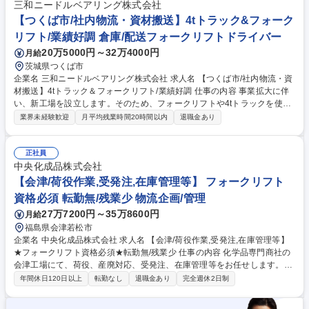
部署を支える業務をお任せします。 【業務内容の変更の範囲】当社業務全
三和ニードルベアリング株式会社
般 募集職種 【プロジェクト企画(航空貨物部門)】三井物産100%出資/羽田
【つくば市/社内物流・資材搬送】4tトラック&フォーク
空港独占事業
リフト/業績好調 倉庫/配送フォークリフトドライバー
20万5000円～32万4000円
月給
茨城県つくば市
企業名 三和ニードルベアリング株式会社 求人名 【つくば市/社内物流・資
材搬送】4tトラック＆フォークリフト/業績好調 仕事の内容 事業拡大に伴
い、新工場を設立します。そのため、フォークリフトや4tトラックを使用
し、工場で完成した製品・部品の購買への搬送や、購買に届いた資材の工
業界未経験歓迎
月平均残業時間20時間以内
退職金あり
場への運搬を行うポジションを募集いたします。 社内各部署とのスムーズ
な物流を支える、現場の要となるポジションです。長距離走行や夜勤・再
配達はなく、無理なく安定して働ける環境が整っています。 出荷業務・梱
正社員
包作業、役場関係手続き、産業廃棄物マニフェスト管理、工場修繕計画立
中央化成品株式会社
案、資材発注業務、在庫管理・棚卸し業務など、総務的な業務をお任せす
【会津/荷役作業,受発注,在庫管理等】 フォークリフト
る可能性もございます。 【業務内容の変更範囲】当社の指定する業務 募
資格必須 転勤無/残業少 物流企画/管理
集職種 【つくば市/社内物流・資材搬送】4tトラック＆フォークリフト/業
27万7200円～35万8600円
月給
績好調
福島県会津若松市
企業名 中央化成品株式会社 求人名 【会津/荷役作業,受発注,在庫管理等】
★フォークリフト資格必須★転勤無/残業少 仕事の内容 化学品専門商社の
会津工場にて、荷役、産廃対応、受発注、在庫管理等をお任せします。フ
ォークリフト操縦や力仕事など、体力を活かせます。将来的には管理職を
年間休日120日以上
転勤なし
退職金あり
完全週休2日制
担えるポジションです。 ■原材料等及び製品の荷役作業および在庫管理 ■
原材料等及び製品の入出庫作業及び入出荷作業等でのフォークリフトを使