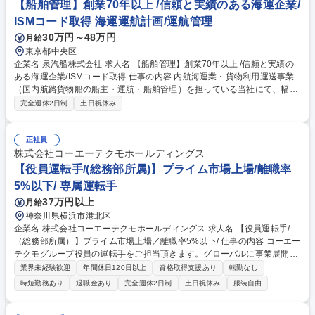
【船舶管理】創業70年以上 /信頼と実績のある海運企業/
ISMコード取得 海運運航計画/運航管理
30万円～48万円
月給
東京都中央区
企業名 泉汽船株式会社 求人名 【船舶管理】創業70年以上 /信頼と実績の
ある海運企業/ISMコード取得 仕事の内容 内航海運業・貨物利用運送事業
（国内航路貨物船の船主・運航・船舶管理）を担っている当社にて、幅広
い船舶管理業務をお任せします。 ■当社の管理船舶の用船先企業の窓口業
完全週休2日制
土日祝休み
務 ■雇用船員の労務管理、安全管理業務 ■船舶管理や予算管理（基礎的な
計算で対応できる業務範囲のため、経理経験なくても可能）船舶の運航管
理 ■社内ローテーションにより、様々な業務を経験していただきます。 募
正社員
集職種 【船舶管理】創業70年以上 /信頼と実績のある海運企業/ISMコード
株式会社コーエーテクモホールディングス
取得
【役員運転手/(総務部所属)】プライム市場上場/離職率
5%以下/ 専属運転手
37万円以上
月給
神奈川県横浜市港北区
企業名 株式会社コーエーテクモホールディングス 求人名 【役員運転手/
（総務部所属）】プライム市場上場／離職率5%以下/ 仕事の内容 コーエー
テクモグループ役員の運転手をご担当頂きます。グローバルに事業展開す
る当社グループにおいて、多くの移動を日々伴う役員の安全･安心を担う
業界未経験歓迎
年間休日120日以上
資格取得支援あり
転勤なし
ポジションです。（レクサスLSクラス、センチュリーを想定） 【詳
時短勤務あり
退職金あり
完全週休2日制
土日祝休み
服装自由
細】・会社⇔外出先⇔自宅他を社用車で送迎・基本的には同じ役員 ・車両
を担当 ・車両管理（点検、洗車、清掃、メンテナンス） ・社用車は大型