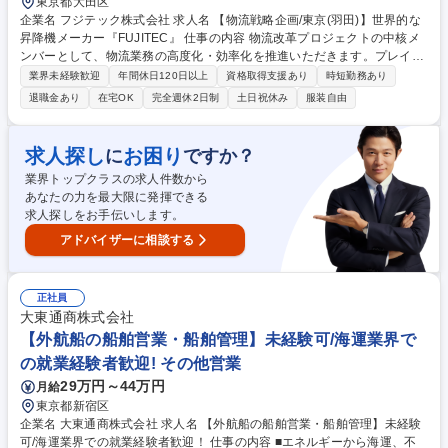
東京都大田区
企業名 フジテック株式会社 求人名 【物流戦略企画/東京(羽田)】世界的な
昇降機メーカー『FUJITEC』 仕事の内容 物流改革プロジェクトの中核メ
ンバーとして、物流業務の高度化・効率化を推進いただきます。プレイン
グマネージャーまたは近い将来の幹部候補として物流戦略の立案や組織マ
業界未経験歓迎
年間休日120日以上
資格取得支援あり
時短勤務あり
ネジメントにも携わっていただきます。 ＜具体的な業務例＞◆物流業務の
退職金あり
在宅OK
完全週休2日制
土日祝休み
服装自由
現状分析および課題抽出（輸送・保管・荷役など）◆載率向上、リードタ
イム短縮、コスト削減施策の企画・実行 ◆物流KPI（積載率、荷待ち時間
等）の設計・運用・改善 ◆物流システム導入・改善（WMS/TMS等）の企
求人探し
お困り
に
ですか？
画推進 ◆社内関連部門（製造・調達等）および外部物流会社との調整・交
業界トップクラスの求人件数から
渉 募集職種 【物流戦略企画/東京(羽田)】世界的な昇降機メーカー『FUJIT
あなたの力を最大限に発揮できる
EC』
求人探しをお手伝いします。
アドバイザーに相談する
正社員
大東通商株式会社
【外航船の船舶営業・船舶管理】未経験可/海運業界で
の就業経験者歓迎! その他営業
29万円～44万円
月給
東京都新宿区
企業名 大東通商株式会社 求人名 【外航船の船舶営業・船舶管理】未経験
可/海運業界での就業経験者歓迎！ 仕事の内容 ■エネルギーから海運、不