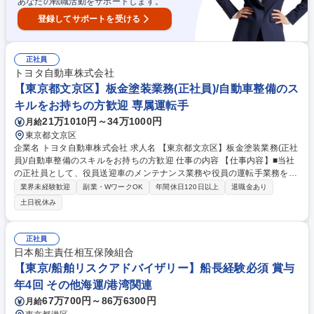
あなたの転職活動をサポートします。
登録してサポートを受ける
正社員
トヨタ自動車株式会社
【東京都文京区】板金塗装業務(正社員)/自動車整備のス
キルをお持ちの方歓迎 専属運転手
21万1010円～34万1000円
月給
東京都文京区
企業名 トヨタ自動車株式会社 求人名 【東京都文京区】板金塗装業務(正社
員)/自動車整備のスキルをお持ちの方歓迎 仕事の内容 【仕事内容】■当社
の正社員として、役員送迎車のメンテナンス業務や役員の運転手業務をご
担当いただきます。当社では送迎車の修理や板金塗装も内製しており、修
業界未経験歓迎
副業・WワークOK
年間休日120日以上
退職金あり
理業務をリードできる人材を募集しております。 【具体的には】■役員や
土日祝休み
来客の送迎業務をお任せします。まずは、東京都内を中心にスポットでお
取引先や役職者の送迎をお任せします。■事業所では自動車のメンテナン
スを実施いただきます。管理帳票の作成もございます。■ルート管理やナ
正社員
レッジ共有などスキルを高めるための自己研鑽の業務もあり成長し続けら
日本船主責任相互保険組合
れる環境です。 【運転する車について】■アルファード、センチュリー、
【東京/船舶リスクアドバイザリー】船長経験必須 賞与
レクサスなどを運転いただくことが多いです。 募集職種 【東京都文京
年4回 その他海運/港湾関連
区】板金塗装業務(正社員)/自動車整備のスキルをお持ちの方歓迎
67万700円～86万6300円
月給