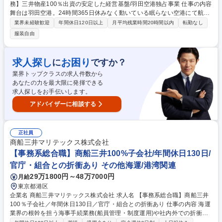
務】三井物産100％出資の安定した経営基盤/羽田空港独占事業 仕事の内容
舞台は羽田空港。24時間365日休みなく動いている眠らない空港にて航空
会社に代わり、輸出入貨物を飛行機やトラックに載せる為の事務作業をご
業界未経験歓迎
年間休日120日以上
月平均残業時間20時間以内
転勤なし
担当頂きます。世界から羽田へそして羽田から世界へ必要なモノを必要な
服装自由
場所へ届けるやりがいのあるダイナミックな仕事です。 【具体的には】■
航空会社事務業務：航空会社に代わり、輸出入貨物を飛行機やトラックに
載せるための事務作業・輸出入貨物に付随する書類のチェック・貨物のチ
求人探し
お困り
に
ですか？
ェック（内容確認、安全確認など）・積荷目録作成のためのデータ入力・
業界トップクラスの求人件数から
パイロットへの書類配達 ほか ■輸出入上屋管理業務・荷役作業の進捗管理
あなたの力を最大限に発揮できる
ほか 募集職種 【国際航空貨物事務】三井物産100％出資の安定した経営基
求人探しをお手伝いします。
盤/羽田空港独占事業
アドバイザーに相談する
正社員
商船三井マリテックス株式会社
【事務系総合職】商船三井100%子会社/年間休日130日/
官庁・組合との折衝あり その他海運/港湾関連
29万1800円～48万7000円
月給
東京都港区
企業名 商船三井マリテックス株式会社 求人名 【事務系総合職】商船三井
100％子会社／年間休日130日／官庁・組合との折衝あり 仕事の内容 海運
業界の根幹を担う海事手続業務(船員管理・制度運用)や社内外での折衝・