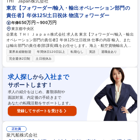
で、フォークリフトやカーゴ台車を活用します。 【特徴】納品時間は午前
THI Japan株式会社
中など幅を持った指定が多く、予約制導入により無理な運行や過剰な荷待
東京【フォワーダー/輸入・輸出オペレーション部門の
ちはありません。全車両にドラレコ・バックモニター・デジタコを完備。
責任者】年休125/土日祝休 物流フォワーダー
※変更の範囲：会社の定める業務 募集職種 【島田市/普通免許で応募可ド
650万円～900万円
年俸
ライバー】食品等の中長距離/月給33万～
東京都中央区
企業名 ＴＨＩ Ｊａｐａｎ株式会社 求人名 東京【フォワーダー/輸入・輸出
オペレーション部門の責任者】年休125/土日祝休 仕事の内容 輸入、また
は輸出部門の責任者(部課長)職をお任せします。海上・航空貨物輸出入オ
ペレーション・カスタマーサービス業務を行いつつチームマネジメントや
業界未経験歓迎
年間休日120日以上
転勤なし
英語
退職金あり
利益管理等会社全体・部門の成長施策を実行いただきます。 【詳細】■海
完全週休2日制
土日祝休み
上・航空貨物輸出入の手配 ■海外拠点(T3EX/海外代理店)とのメール/電話
等でのやりとり ■輸出入手続書類の作成 ■顧客対応(メール/電話等) 【特
徴】分業制ではなく一気通貫で顧客担当/輸出入のうち、輸入が約8割/海上
求人探し
入社まで
から
運送の割合が高い/英語はメールの読み書き中心で会話機会少なめ 当社で
サポートします！
は航空輸送、海上輸送を扱っています。それらの詳細な業務内容は備考欄
を参照。 募集職種 東京【フォワーダー/輸入・輸出オペレーション部門の
求人の紹介をはじめ、書類添削や
責任者】年休125/土日祝休
面談対策、内定後の手続きまで
あなたの転職活動をサポートします。
登録してサポートを受ける
正社員
泉汽船株式会社