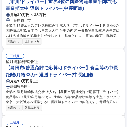
【市川/ドライバー】世界4位の国際物流事業/日本でも
事業拡大中 運送ドライバー(中長距離)
30万円～38万円
月給
千葉県市川市
企業名 順豊エクスプレス株式会社 求人名 【市川/ドライバー】世界4位の
国際物流事業/日本でも事業拡大中 仕事の内容 一般貨物自動車運送事業に
おける貨物輸送業務をお任せします。具体的には、貨物の集荷、配送業
務、幹線輸送業務を担当していただきます。 【使用車両】4tトラック／10
転勤なし
土日祝休み
tトラック／13tトラック（保有資格・経験に応じて配車） 【配送エリア】
東京都および近郊エリア 【業務上の要求事項】■交通法規を遵守し、安全
運転を徹底できる方■貨物の適切な積み込みおよび荷崩れ・破損防止対策
正社員
を行える方■お客様および社内スタッフと円滑なコミュニケーションが取
望月運輸株式会社
れる方■上司の指示に従い、その他関連業務にも柔軟に対応できる方 募集
【島田市/普通免許で応募可ドライバー】食品等の中長
職種 【市川/ドライバー】世界4位の国際物流事業/日本でも事業拡大中
距離/月給33万~ 運送ドライバー(中長距離)
33万円以上
月給
静岡県島田市
企業名 望月運輸株式会社 求人名 【島田市/普通免許で応募可ドライバー】
食品等の中長距離/月給33万～ 仕事の内容 食品や飲料等を大型トラックで
東京・大阪近郊へ運搬する中長距離ドライバーの募集です。普通免許のみ
でも応募可能で、未経験から月給33万円以上を目指せます。パレット積み
転勤なし
退職金あり
が中心で体への負担が少ない環境です。 【具体業務】食品の原料・製品、
飲料、工業製品、家庭用品などの荷物を大型トラックで東京近郊や大阪近
郊へ運搬します。 【業務範囲】荷積み・荷降ろしはパレット積みが基本
正社員