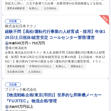
売拡大に伴い、八王子倉庫で入出庫・在庫管理や出荷前検査などを担当。
物流体制の構築・改善にも携わり、事業成長を支えるポジションです。
業界未経験歓迎
転勤なし
土日祝休み
【詳細】 ■倉庫立ち上げや物流フロー改善経験 ■製造業・機械・精密機器
の物流経験 ■検品・品質管理・出荷前検査経験 ■S/N・ロット・個体管理
経験 ■輸出出荷・インボイス・パッキングリスト作成経験 募集職種 【八
正社員
王子/ドローン倉庫管理】社会インフラを支える/東証グロース上場
株式会社日本テクノ
経験不問【高松/運転代行事業の人材育成・採用】年休1
26日/土日祝休/経営安定 コールセンター管理/運営
500万円～750万円
年俸
香川県高松市
企業名 株式会社日本テクノ 求人名 経験不問【高松/運転代行事業の人材育
成・採用】年休126日/土日祝休/経営安定 仕事の内容 【土日祝休・年休12
6日！】香川県内で40年の歴史を持つ運転代行事業の運営管理。ドライバ
ーとオペレーターの配置/育成/マネジメントを通じ、現場の課題解決やサ
業界未経験歓迎
年間休日120日以上
転勤なし
退職金あり
ービス向上を牽引していただきます。 【詳細】■アルバイトドライバー
完全週休2日制
土日祝休み
（約300名）や受付スタッフのマネジメント ■新人採用（面接）、既存ド
ライバーの育成、2種免許の取得支援 ■現場の声を活かした課題解決と組
織方針の策定 配車システムを自社開発する技術力で業務の仕組み化と効率
正社員
化を実現。この安定収益と体制により、働きやすい労働環境を提供できる
フジテック株式会社
点が最大の魅力であり、同業他社にはない強みです。 募集職種 経験不問
【物流戦略企画/東京(羽田)】世界的な昇降機メーカー
【高松/運転代行事業の人材育成・採用】年休126日/土日祝休/経営安定
『FUJITEC』 物流企画/管理
40万円以上
月給