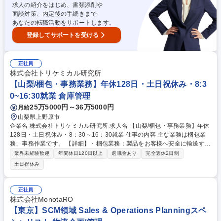
ドライバー(巡回健診)】東証一部上場リゾートトラストG
求人の紹介をはじめ、書類添削や
面談対策、内定後の手続きまで
あなたの転職活動をサポートします。
登録してサポートを受ける
正社員
株式会社トリケミカル研究所
【山梨/梱包・事務業務】年休128日・土日祝休み・8:3
0~16:30就業 倉庫管理
25万5000円～36万5000円
月給
山梨県上野原市
企業名 株式会社トリケミカル研究所 求人名 【山梨/梱包・事務業務】年休
128日・土日祝休み・8：30～16：30就業 仕事の内容 主な業務は梱包業
務、事務作業です。 【詳細】・梱包業務：製品をお客様へ安全に輸送する
ための梱包業務です。 梱包の種類は幅広く容器の形状に合わせて梱包を行
業界未経験歓迎
年間休日120日以上
退職金あり
完全週休2日制
います。 梱包重量は軽い物から重い物まで様々で時には50kg以上のもの
土日祝休み
を機械を使用し梱包します。 ・事務業務：入力、スキャン、資料作成等事
務全般を行っていただきます。 募集職種 【山梨/梱包・事務業務】年休12
8日・土日祝休み・8：30～16：30就業
正社員
株式会社MonotaRO
【東京】SCM領域 Sales & Operations Planningスペ