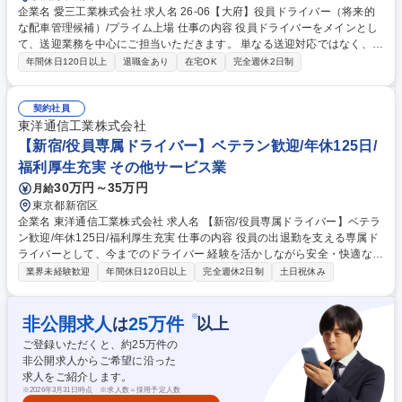
企業名 愛三工業株式会社 求人名 26-06【大府】役員ドライバー（将来的
な配車管理候補）/プライム上場 仕事の内容 役員ドライバーをメインとし
て、送迎業務を中心にご担当いただきます。 単なる送迎対応ではなく、役
員のスケジュールや状況変化に応じた柔軟な対応・先回りした行動が求め
年間休日120日以上
退職金あり
在宅OK
完全週休2日制
られるポジションです。 【具体的には】・役員送迎業務・訪問先／会食先
／出張時の送迎対応 ・運行スケジュール調整・最適ルートの確認、渋滞予
測 ・車両管理（点検／洗車／清掃等）・突発的な予定変更への対応 ・他
契約社員
ドライバーとの連携・将来的な配車管理／運行管理業務 役員の社外活動が
東洋通信工業株式会社
増加しており、送迎品質向上および運行管理体制強化を目的とした増員採
【新宿/役員専属ドライバー】ベテラン歓迎/年休125日/
用です。 募集職種 26-06【大府】役員ドライバー（将来的な配車管理候
福利厚生充実 その他サービス業
補）/プライム上場
30万円～35万円
月給
東京都新宿区
企業名 東洋通信工業株式会社 求人名 【新宿/役員専属ドライバー】ベテラ
ン歓迎/年休125日/福利厚生充実 仕事の内容 役員の出退勤を支える専属ド
ライバーとして、今までのドライバー 経験を活かしながら安全・快適な移
動を提供いただきます。 【具体的には】 ■社有車（クラウン）での役員送
業界未経験歓迎
年間休日120日以上
完全週休2日制
土日祝休み
迎 ■送迎先（自宅～会社、取引先、会食、空港、ゴルフ場など） ■車両の
安全点検、清掃、維持管理 ■その他庶務業務サポート ※送迎先はほぼ都内
になります。早朝および夜の送迎も含みます。 募集職種 【新宿/役員専属
※
非公開求人
25
万件
は
以上
ドライバー】ベテラン歓迎/年休125日/福利厚生充実
ご登録いただくと、約
25
万件の
非公開求人からご希望に沿った
求人をご紹介します。
※
2026年3月31日時点 ※求人数＝採用予定人数