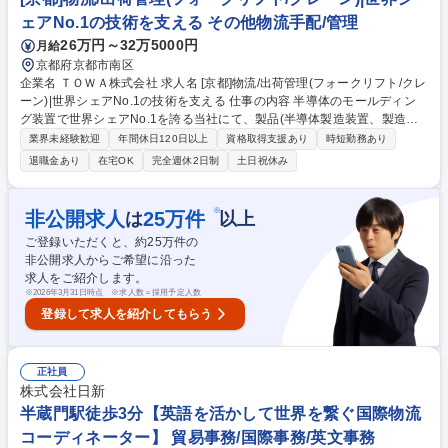
ェアNo.1の技術を支える その他物流手配/管理
26万円～32万5000円
月給
京都府京都市南区
企業名 ＴＯＷＡ株式会社 求人名 [京都]物流/出荷管理(フォークリフト/クレ
ーン)|世界シェアNo.1の技術を支える 仕事の内容 半導体のモールディン
グ装置で世界シェアNo.1を誇る当社にて、製品(半導体製造装置、製造に
用いる精密金型)や社内便の物流、工場内構内での作業をお任せします。 ●
業界未経験歓迎
年間休日120日以上
資格取得支援あり
時短勤務あり
フォークリフト・大型クレーンを使っての製品の運搬・検品 (完成品の客
退職金あり
在宅OK
完全週休2日制
土日祝休み
様への輸送のためや、別工場で組み立てた製品を工場で出荷前調整を行う
ための受け入れ) ●製品や社内便等、荷物全般の出入荷業務(トラック手
配、梱包、開梱等) ●簡単な資料作成やシステムへの入力業務 ＊3年後を目
※
非公開求人
25
万件
は
以上
途に京都東事業所(宇治田原町、JR宇治駅より車30分程度)への異動可能性
ご登録いただくと、約
25
万件の
がございます。 募集職種 [京都]物流/出荷管理(フォークリフト/クレーン)|
非公開求人からご希望に沿った
世界シェアNo.1の技術を支える
求人をご紹介します。
※
2026年3月31日時点 ※求人数＝採用予定人数
登録して求人を紹介してもらう
正社員
株式会社日新
半蔵門駅徒歩3分【英語を活かして世界を繋ぐ国際物流
コーディネーター】 貿易事務/国際事務/英文事務