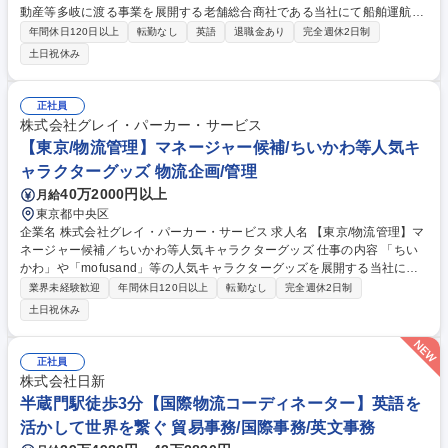
動産等多岐に渡る事業を展開する老舗総合商社である当社にて船舶運航業
務、船舶管理業務を募集します。※ご応募いただいた方のご経験に合わせ
年間休日120日以上
転勤なし
英語
退職金あり
完全週休2日制
て下記、お仕事をお任せします。 【具体的な業務】船舶営業、船舶運航、
土日祝休み
船舶管理 ■船舶営業業務：荷主との運賃価格交渉等 ■船舶運航業務：運航
収支の管理、船に係る入出金管理 ■船舶管理業務：船舶の保守管理業務
（※変更範囲：当社業務全般） 募集職種 【外航船の船舶営業・船舶管
正社員
理】未経験可/海運業界での就業経験者歓迎！
株式会社グレイ・パーカー・サービス
【東京/物流管理】マネージャー候補/ちいかわ等人気キ
ャラクターグッズ 物流企画/管理
40万2000円以上
月給
東京都中央区
企業名 株式会社グレイ・パーカー・サービス 求人名 【東京/物流管理】マ
ネージャー候補／ちいかわ等人気キャラクターグッズ 仕事の内容 「ちい
かわ」や「mofusand」等の人気キャラクターグッズを展開する当社に
て、物流管理業務をお任せします。倉庫会社・物流会社との連携をはじ
業界未経験歓迎
年間休日120日以上
転勤なし
完全週休2日制
め、物流コスト改善、海外輸入商品の物流最適化、オペレーション改善な
土日祝休み
ど、物流全体を横断的に管理・推進いただくポジションです。 【業務詳
細】■倉庫会社・物流会社との連携および管理・折衝業務 ■物流オペレー
ション全体の改善および最適化 ■物流コストの管理・分析および改善提案
正社員
■海外輸入商品の物流コスト削減施策の企画・推進 ■メンバーマネジメン
株式会社日新
ト・教育 ■社内関連部署との各種調整業務 募集職種 【東京/物流管理】マ
半蔵門駅徒歩3分【国際物流コーディネーター】英語を
ネージャー候補／ちいかわ等人気キャラクターグッズ
活かして世界を繋ぐ 貿易事務/国際事務/英文事務