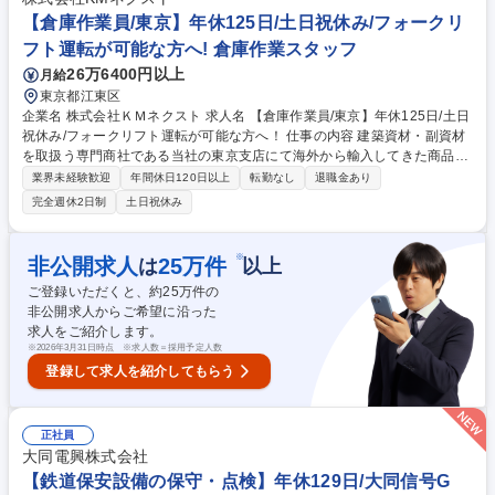
クジルコニア等）の判別ができるようそれぞれの特徴を習得して頂き、慣
【倉庫作業員/東京】年休125日/土日祝休み/フォークリ
れてきたらアソート業務の習得に移ります。 募集職種 【東京/メレダイヤ
フト運転が可能な方へ! 倉庫作業スタッフ
のアソート業務】集中力が光る繊細な仕事◎
26万6400円以上
月給
東京都江東区
企業名 株式会社ＫＭネクスト 求人名 【倉庫作業員/東京】年休125日/土日
祝休み/フォークリフト運転が可能な方へ！ 仕事の内容 建築資材・副資材
を取扱う専門商社である当社の東京支店にて海外から輸入してきた商品の
収納や、出荷のサポート 等をお任せいたします。業務の詳細については下
業界未経験歓迎
年間休日120日以上
転勤なし
退職金あり
記の通りとなります。 【業務詳細】・商品の荷下ろし、倉庫への収納 ・
完全週休2日制
土日祝休み
トラックへ積み込みのお手伝い ・荷物を取りに来るお客様の対応 ・出荷
のための簡単な荷造り 等 【業務について】一部重量物（10Kg以上）の運
搬をいただくことがございます。 【取扱商品】 断熱材、スチロール、内
※
非公開求人
25
万件
は
以上
装関連資材・砥石、住宅資材、止水資材、土木資材、養生資材、塗装資
ご登録いただくと、約
25
万件の
材、保安資材、袋関係、現場必需品、清掃用品、塩ビパイプ 等 募集職種
非公開求人からご希望に沿った
【倉庫作業員/東京】年休125日/土日祝休み/フォークリフト運転が可能な
求人をご紹介します。
方へ！
※
2026年3月31日時点 ※求人数＝採用予定人数
登録して求人を紹介してもらう
正社員
大同電興株式会社
【鉄道保安設備の保守・点検】年休129日/大同信号G