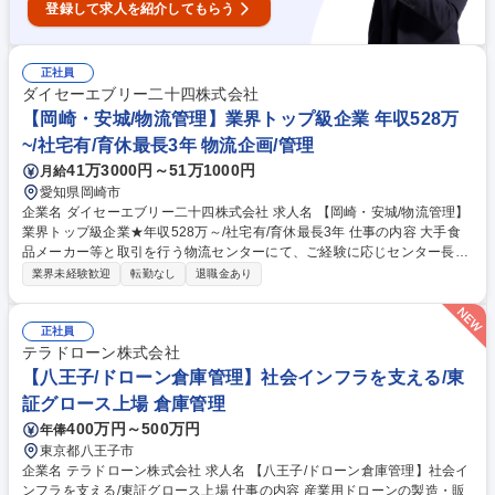
登録して求人を紹介してもらう
正社員
ダイセーエブリー二十四株式会社
【岡崎・安城/物流管理】業界トップ級企業 年収528万
~/社宅有/育休最長3年 物流企画/管理
41万3000円～51万1000円
月給
愛知県岡崎市
企業名 ダイセーエブリー二十四株式会社 求人名 【岡崎・安城/物流管理】
業界トップ級企業★年収528万～/社宅有/育休最長3年 仕事の内容 大手食
品メーカー等と取引を行う物流センターにて、ご経験に応じセンター長、
物流企画、倉庫管理、運送管理等をお任せします。将来の上場を見据え、
業界未経験歓迎
転勤なし
退職金あり
物流体制を支える中核人材としてご活躍いただきます。 【具体的な業務】
季節ごとに変動する商品特性を踏まえた保管・配置計画、レイアウト設
計、動線改善や、リソースの最適配分をご担当いただきます。近年はAI等
正社員
を活用した業務改善も積極的に進めています。 募集職種 【岡崎・安城/物
テラドローン株式会社
流管理】業界トップ級企業★年収528万～/社宅有/育休最長3年
【八王子/ドローン倉庫管理】社会インフラを支える/東
証グロース上場 倉庫管理
400万円～500万円
年俸
東京都八王子市
企業名 テラドローン株式会社 求人名 【八王子/ドローン倉庫管理】社会イ
ンフラを支える/東証グロース上場 仕事の内容 産業用ドローンの製造・販