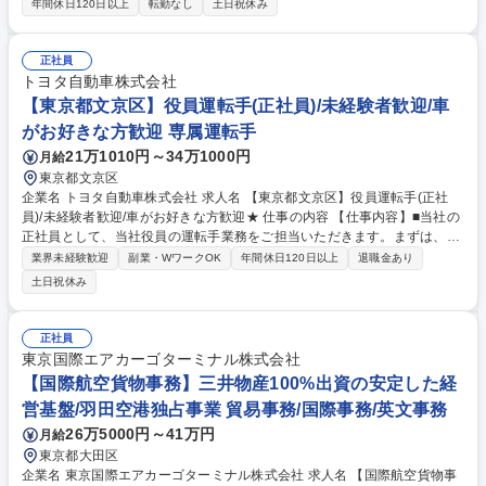
担当役員の送迎業務および、自動車のメンテナンス（点検/洗車/清掃/管
年間休日120日以上
転勤なし
土日祝休み
理）業務をお任せします。 【業務詳細】 ■担当役員のスケジュールに合わ
せて運転手を務めて頂きます。 ※役員の予定に応じて、早朝や夜遅くの業
務、休日出勤の発生可能性あり※基本的には役員1名のメイン担当となり
正社員
ますが、もう1名の役員もサブ担当としてご対応いただく可能性がありま
トヨタ自動車株式会社
す。 （変更の範囲：当社業務全般） 募集職種 【役員専属運転手】総合不
【東京都文京区】役員運転手(正社員)/未経験者歓迎/車
動産デベロッパーの正社員《東証プライム上場》
がお好きな方歓迎 専属運転手
21万1010円～34万1000円
月給
東京都文京区
企業名 トヨタ自動車株式会社 求人名 【東京都文京区】役員運転手(正社
員)/未経験者歓迎/車がお好きな方歓迎★ 仕事の内容 【仕事内容】■当社の
正社員として、当社役員の運転手業務をご担当いただきます。まずは、ス
ポットでの業務を経験していただき、能力や適性に応じてトップクラスの
業界未経験歓迎
副業・WワークOK
年間休日120日以上
退職金あり
役員の専属運転手をお任せします。 【具体的には】■役員や来客の送迎業
土日祝休み
務をお任せします。まずは、東京都内を中心にスポットでお取引先や役職
者の送迎をお任せします。■事業所では自動車のメンテナンスを実施いた
だきます。管理帳票の作成もございます。■ルート管理やナレッジ共有な
正社員
どスキルを高めるための自己研鑽の業務もあり成長し続けられる環境で
東京国際エアカーゴターミナル株式会社
す。 【運転する車について】■アルファード、センチュリー、レクサスな
【国際航空貨物事務】三井物産100%出資の安定した経
どを運転いただくことが多いです。 募集職種 【東京都文京区】役員運転
営基盤/羽田空港独占事業 貿易事務/国際事務/英文事務
手(正社員)/未経験者歓迎/車がお好きな方歓迎★
26万5000円～41万円
月給
東京都大田区
企業名 東京国際エアカーゴターミナル株式会社 求人名 【国際航空貨物事