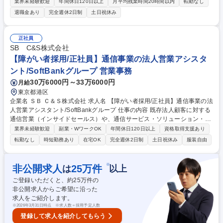
の引受、保全、保険料収納等の事務サービス ■事務処理規定・業務マニュ
業界未経験歓迎
年間休日120日以上
月平均残業時間20時間以内
転勤なし
アル類の作成 ■事務システム構築、改善、DX化推進 ※将来的には下記職
退職金あり
完全週休2日制
土日祝休み
種へのジョブローテーション可能性有 ■企画部→経営企画、商品開発、代
理店管理、営業推進 ■損害サービス部→事故対応、損害査定、保険金支払
■総務部→総務、人事、経理、コンプライアンス、管理部門全般 募集職種
正社員
【総合職/東京勤務/保険事務サービス】年休129日/積水ハウスグループ
SB C&S株式会社
【障がい者採用/正社員】通信事業の法人営業アシスタ
ント/SoftBankグループ 営業事務
30万6000円～33万6000円
月給
東京都港区
企業名 ＳＢ Ｃ＆Ｓ株式会社 求人名 【障がい者採用/正社員】通信事業の法
人営業アシスタント/SoftBankグループ 仕事の内容 既存法人顧客に対する
通信営業（インサイドセールス）や、通信サービス・ソリューション・ク
ラウドサービスの提供支援をお任せいたします、 既存顧客数拡大に伴い、
業界未経験歓迎
副業・WワークOK
年間休日120日以上
資格取得支援あり
インサイドセールスの活動量・対応数の最大化に向けた取り組みを目的と
転勤なし
時短勤務あり
在宅OK
完全週休2日制
土日祝休み
服装自由
しています。 ■書類作成/チェック（見積書・申込書作成/確認）、システ
ム登録、メール対応 （代理店・エンドユーザー）、発注手配や特価申請、
営業担当者からの依頼業務 ※納品連絡、問い合わせ対応、後続処理、デー
※
非公開求人
25
万件
は
以上
タ抽出等 募集職種 【障がい者採用/正社員】通信事業の法人営業アシスタ
ご登録いただくと、約
25
万件の
ント/SoftBankグループ
非公開求人からご希望に沿った
求人をご紹介します。
※
2026年3月31日時点 ※求人数＝採用予定人数
登録して求人を紹介してもらう