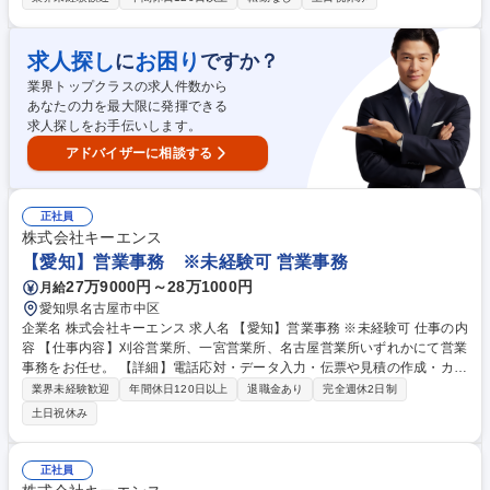
でご安心ください。就業開始・終了時にはチャット での連絡と終了時には
本日の行ったことの共有を行います。 ■具体的な業務内容 ・データ入力
・チェック業務 ・書類整理 ・業務サポート など ※スキルやご経験、ご障
求人探し
お困り
に
ですか？
害への配慮を考慮して、人事、総務、経理、法務、営業事務などの分野か
業界トップクラスの求人件数から
ら特定し業務をお任せ致します。 ≪変更の範囲：会社の定める業務≫ 募
あなたの力を最大限に発揮できる
集職種 【事務担当】障害者手帳をお持ちの方/完全在宅勤務/年間休日130
求人探しをお手伝いします。
日
アドバイザーに相談する
正社員
株式会社キーエンス
【愛知】営業事務 ※未経験可 営業事務
27万9000円～28万1000円
月給
愛知県名古屋市中区
企業名 株式会社キーエンス 求人名 【愛知】営業事務 ※未経験可 仕事の内
容 【仕事内容】刈谷営業所、一宮営業所、名古屋営業所いずれかにて営業
事務をお任せ。 【詳細】電話応対・データ入力・伝票や見積の作成・カタ
ログ送付・来客対応・営業所内で発生する事務業務や業務改善をお任せ。
業界未経験歓迎
年間休日120日以上
退職金あり
完全週休2日制
【教育制度】ご入社後、育成担当とペアになりながらOJTにて業務を覚え
土日祝休み
ていただくことが可能です。業務システムがきちんと構築されているた
め、スムーズに仕事に慣れることができる環境です。また、「チームで成
果を出す文化」があり、良いやり方を積極的に共有しながら常に改善を目
正社員
指す風土のため、安心して業務に取り組んでいただけます。 募集職種