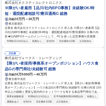
株式会社ネクスティエレクトロニクス
※障がい者雇用【品川/社内BPO事務】未経験OK/時
短・通院配慮相談可/豊田通商G 総務
20万円～30万円
月給
東京都港区
企業名 株式会社ネクスティエレクトロニクス 求人名 ※障がい者雇用【品
川/社内BPO事務】未経験OK/時短・通院配慮相談可/豊田通商G 仕事の内
容 ■社内BPOチームのメンバーとして、PCを使った定型事務や庶務業務
をお任せします。マニュアルがあり、できる業務から少しずつ担当範囲を
年間休日120日以上
転勤なし
在宅OK
完全週休2日制
土日祝休み
広げられます。 【具体例】 ■PCを使った定型事務：データ入力、経費精
算・請求書処理、備品発注、各種社内申請の確認 ■オフィス環境整備：コ
ピー用紙や備品補充、会議室の簡易清掃、カフェコーナーの維持 ■社内外
正社員
対応：郵便物・宅配便の受け取り、各部署への仕分け、業者様のご案内 ■
株式会社ヴォークス・トレーディング
その他庶務：忘れ物管理、社用レンタカーカードの貸出・回収など 募集職
【障がい者採用/事務系オープンポジション】ハウス食
種 ※障がい者雇用【品川/社内BPO事務】未経験OK/時短・通院配慮相談
品Gの専門商社/未経験可 総務
可/豊田通商G
26万5000円～40万円
月給
東京都中央区
企業名 株式会社ヴォークス・トレーディング 求人名 【障がい者採用/事務
系オープンポジション】ハウス食品Gの専門商社/未経験可 仕事の内容 100
年以上の経験と豊富な国内外のネットワークを有する食品専門商社である
当社にて、事務系社員を募集します。オープンポジション採用ですので、
業界未経験歓迎
年間休日120日以上
月平均残業時間20時間以内
転勤なし
求職者様のご経験、適性に合わせたポジションを打診いたします。 ※就業
退職金あり
在宅OK
完全週休2日制
土日祝休み
上配慮が必要なことは遠慮なくお伝えくださいませ。 【業務内容詳細】