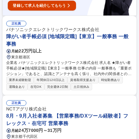
登録して求人を紹介してもらう
正社員
パナソニックエレクトリックワークス株式会社
障がい者手帳必須 [地域限定職]【東京】一般事務 一般
事務
22万円以上
月給
東京都港区
企業名 パナソニックエレクトリックワークス株式会社 求人名 ★障がい者
手帳必須★[地域限定職]【東京】一般事務 仕事の内容 一般事務も「重要ポ
ジション」であると、認識とアンテナを高く張り、社内外の関係者とのコ
ミュニケーションを密に取って各種業務推進いただきます。 【具体的な仕
業界未経験歓迎
年間休日120日以上
資格取得支援あり
時短勤務あり
事内容】 一般事務(庶務含む)全般をお任せします。 各種資料作成、各種会
退職金あり
在宅OK
完全週休2日制
土日祝休み
議(WEB含む)の実施調整と当日設営および運営、備品発注、伝票処理、自
部門の予算管理、電話応対等、幅広い業務をご担当いただきます。 募集職
種 ★障がい者手帳必須★[地域限定職]【東京】一般事務
正社員
NCTアグリ株式会社
8月・9月入社者募集 【営業事務/DXツール経験者】フ
レックス・在宅可 営業事務
24万7000円～31万円
月給
東京都千代田区