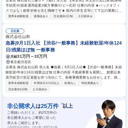
企業名 株式会社三菱ＵＦＪ銀行 求人名 【埼玉県】本支店の窓口業務(事務
手続受付/資産運用提案)/後方事務/ロビー応対 仕事の内容 ★バックオフィ
スではなく顧客折衝を含む職種です★ 国内の本支店等にて下記の業務に従
事していただきます。 ■窓口/後方/ロビーにて事務手続等の受付・オペレ
業界未経験歓迎
退職金あり
完全週休2日制
土日祝休み
ーション、お客様対応 ■窓口にて、ご来店された個人のお客様に対して金
融商品のご提案 ■効率的な事務運用の検討・構築等 ≪業務紹介：ご応募前
に必ずご覧ください≫ ※記事 https://www.mysite.bk.mufg.jp/career/circle/
正社員
article17/ ※動画 https://youtu.be/H-S7HaJqqbg 募集職種 【埼玉県】本支
株式会社山和
店の窓口業務(事務手続受付/資産運用提案)/後方事務/ロビー応対
急募|9月1日入社 【渋谷/一般事務】未経験歓迎/年休124
日/残業ほぼ無 一般事務
31万円～33万円
月給
東京都渋谷区
企業名 株式会社山和 求人名 ◆急募｜9月1日入社◆【渋谷/一般事務】未経
験歓迎/年休124日/残業ほぼ無 仕事の内容 不動産事業を展開し、創業以来
黒字経営の安定基盤を持つ当社にて、各種事務業務をお任せします。残業
がほぼ発生せず、連続した日程の有給取得が可能なため、WLBを整えたい
業界未経験歓迎
年間休日120日以上
転勤なし
時短勤務あり
方にお勧めの環境です！ 入社後はOJTを通じて丁寧に研修を行いますの
完全週休2日制
土日祝休み
で、事務未経験の方でも安心して臨むことができます。 【業務詳細】■電
話・来客対応 ■物件の鍵や社内の備品管理 ■データ入力や書類作成 ■契約
書などのファイリング ■郵送物の仕訳・発送 など 募集職種 ◆急募｜9月1
※
非公開求人
25
万件
は
以上
日入社◆【渋谷/一般事務】未経験歓迎/年休124日/残業ほぼ無
ご登録いただくと、約
25
万件の
非公開求人からご希望に沿った
求人をご紹介します。
※
2026年3月31日時点 ※求人数＝採用予定人数