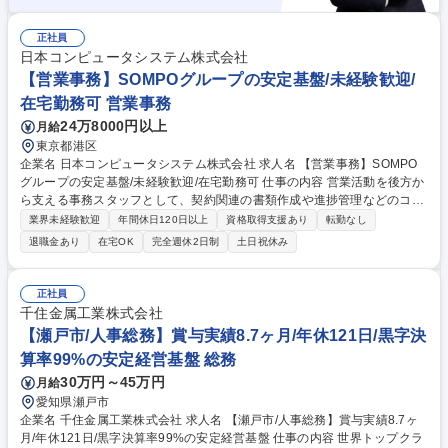
正社員
日本コンピュータシステム株式会社
【営業事務】SOMPOグループの安定基盤/未経験歓迎/
在宅勤務可 営業事務
24万8000円以上
月給
東京都港区
企業名 日本コンピュータシステム株式会社 求人名 【営業事務】SOMPO
グループの安定基盤/未経験歓迎/在宅勤務可 仕事の内容 営業活動を後方か
ら支える事務スタッフとして、契約関連の書類作成や進捗管理などのコア
業務をお任せします。正確かつスピーディーな対応で営業メンバーや顧客
業界未経験歓迎
年間休日120日以上
資格取得支援あり
転勤なし
をサポートし、組織の円滑な運営に貢献します。 【詳細】・見積、注文書
退職金あり
在宅OK
完全週休2日制
土日祝休み
類、請求書等の契約関連書類作成・契約関連書類の押印対応(電子印メイ
ン)や提出・契約内容のシステム登録、進捗管理、支払依頼対応【その
他】・電話対応(1日0~5件程度)、来客対応、イベント対応等【入社後】ま
正社員
ずは書類作成やシステム入力などの日次業務からスタート。先輩が隣で丁
千住金属工業株式会社
寧にサポートするため、安心して業務に慣れていける環境です。 募集職種
【瀬戸市/人事総務】賞与実績8.7ヶ月/年休121日/黒字決
【営業事務】SOMPOグループの安定基盤/未経験歓迎/在宅勤務可
算率99%の安定経営基盤 総務
30万円～45万円
月給
愛知県瀬戸市
企業名 千住金属工業株式会社 求人名 【瀬戸市/人事総務】賞与実績8.7ヶ
月/年休121日/黒字決算率99%の安定経営基盤 仕事の内容 世界トップクラ