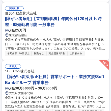
人事総務（労務管理、採用支援、備品管理、庶務等）、財務（出納、支払
処理、仕訳入力等）、法務（契約書チェック、管理等）における、ＰＣを
契約社員
使用した各種事務手続きやデータ入力、社内サポート業務全般を担当しま
住友不動産株式会社
す。周囲のサポートのもと、できる業務から着実に進めていただけます。
[障がい者雇用]【首都圏/事務】年間休日120日以上/時
募集職種 【障がい者採用/事務系オープンポジション】ハウス食品Gの専門
差・時短勤務可能 一般事務
商社/未経験可
25万円
月給
東京都新宿区
企業名 住友不動産株式会社 求人名 [障がい者雇用]【首都圏/事務】年間休
日120日以上/時差・時短勤務可能 仕事の内容 通勤可能な各事業所におい
て事務・庶務業務をお任せします。これまでのご経験、スキル、志向性な
どを考慮して配属先を決定していきます。業界や事務職未経験の方も歓迎
年間休日120日以上
転勤なし
完全週休2日制
土日祝休み
ですので、積極的なご応募お待ちしています。 《具体的な業務》・電話対
応や簡単な資料作成（※電話応対は応相談可） ・各種資料のデータ入力、
コピー、ファイリング ・請求書作成、伝票起票 ・契約書内容の確認や作
正社員
成作業 ・交通費精算、出張手配、社用車管理 ・郵送物の仕分け、配送 等
SB C&S株式会社
募集職種 [障がい者雇用]【首都圏/事務】年間休日120日以上/時差・時短勤
【障がい者採用/正社員】営業サポート・業務支援/Soft
務可能
Bankグループ 営業事務
30万6000円～36万9000円
月給
大阪府大阪市北区
企業名 ＳＢ Ｃ＆Ｓ株式会社 求人名 【障がい者採用/正社員】営業サポー
ト・業務支援/SoftBankグループ 仕事の内容 関西・中国・九州エリアの営
業活動を支える業務支援全般（納期管理、書類作成、社内申請等）および