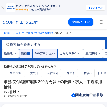
アプリで求人探しをもっと便利に！
インストール
レビュー高評価
無料
会員ログイン
/
/
転職・求人トップ
事務/受付/秘書/翻訳
200万円以上
検索条件を設定する
勤務地
職種
200万円以上
こだわり条件
雇用形態
1
勤務地の追加設定を忘れていませんか？
東京23区
大阪市
名古屋市
東京都
横浜市
川崎
事務/受付/秘書/翻訳 200万円以上の転職・求人・中途採用
情報
972
件以上
関連度順
新着順
1
〜
100
件目を表示中