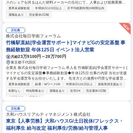
スのシェアを誇るはんだ材料メーカーの当社にて、人事および総務業務全
般をご担当いただきます。労務管理から採用、社員教育まで幅広く携わ
業界未経験歓迎
年間休日120日以上
月平均残業時間20時間以内
り、現場の働きやすさを支える業務をお任せします。 【具体的には】 ■労
退職金あり
完全週休2日制
務・勤怠管理■採用業務■法令順守管理■文書管理■社員教育管理 経験や適
性を考慮し、お任せする業務を決定いたします。 【仕事の魅力】世界シェ
アトップクラスの安定した経営基盤のもと、腰を据えてキャリアを築けま
正社員
す。管理部門の役割が広がる中で、自身のアイデアを活かした組織づくり
株式会社毎日学術フォーラム
に挑戦できる環境です。 募集職種 【瀬戸市/人事総務】賞与実績8.7ヶ月/
竹橋駅直結[学会運営サポート]マイナビGの安定基盤 事
年休121日/黒字決算率99%の安定経営基盤
務経験歓迎 年休125日 イベント法人営業
23万9100円～28万700円
月給
東京都千代田区
企業名 株式会社毎日学術フォーラム 求人名 竹橋駅直結[学会運営サポート]
マイナビＧの安定基盤◆事務経験歓迎◆年休125日 仕事の内容 当社が支援
する学会運営等をお任せいたします。 先生方との連携や円滑な学会運営開
催のための会場手配や日程調整等学会様の日常的なサポートもお願いいた
業界未経験歓迎
副業・WワークOK
年間休日120日以上
資格取得支援あり
します。 【仕事内容】学会開催予定の会場・日程の手配/出欠確認/会費の
転勤なし
時短勤務あり
退職金あり
在宅OK
完全週休2日制
入金確認/論文管理学会予算決算関連業務/理事会での議事録 等 ※会議運営
土日祝休み
服装自由
等で遠方への出張も発生いたします。 【入社後支援】入社後1週間は座学
を中心に行い、その後は先輩がOJTでつきながら指導いたします。 【モデ
正社員
ル年収】■3年目社員：460万■管理職給与：600万 募集職種 竹橋駅直結[学
大和ハウスリアルティマネジメント株式会社
会運営サポート]マイナビＧの安定基盤◆事務経験歓迎◆年休125日
東京【人事労務】大和ハウスG/土日祝休/フレックス・
福利厚生 給与改定 福利厚生/労務/給与管理人事