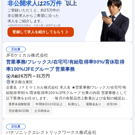
をご担当いただきます。 募集職種 ★障がい者手帳必須★[地域限定職]【東
※
非公開求人
25
万件
は
以上
京】一般事務[PEW ライティング]
ご登録いただくと、約
25
万件の
非公開求人からご希望に沿った
求人をご紹介します。
※
2026年3月31日時点 ※求人数＝採用予定人数
登録して求人を紹介してもらう
正社員
JFEケミカル株式会社
営業事務/フレックス/在宅可/有給取得率90%/育休取得
率100%/JFEグループ 営業事務
26万円～31万円
月給
東京都台東区
企業名 ＪＦＥケミカル株式会社 求人名 ★営業事務/フレックス/在宅可/有
給取得率90％/育休取得率100％/JFEグループ 仕事の内容 営業事務として
以下業務をお任せします。 ・毎月の各製品売上数量および金額の確認およ
び集計業務 （営業システムへの各種登録、入力、内容確認） ・経費申請
業界未経験歓迎
年間休日120日以上
転勤なし
退職金あり
在宅OK
および確認・集計 ・顧客・取引先とのコミュニケーション：電話、メール
完全週休2日制
土日祝休み
等での定型サービスに関わる問い合せ対応（例；請求書等） ・受発注業務
／請求書発行業務、支払確認等 ・（場合により）製品在庫管理、生産バラ
ンスの確認 ・総務業務（備品管理、オフィスや施設管理、通信文書管理な
正社員
ど） 募集職種 ★営業事務/フレックス/在宅可/有給取得率90％/育休取得率
パナソニックエレクトリックワークス株式会社