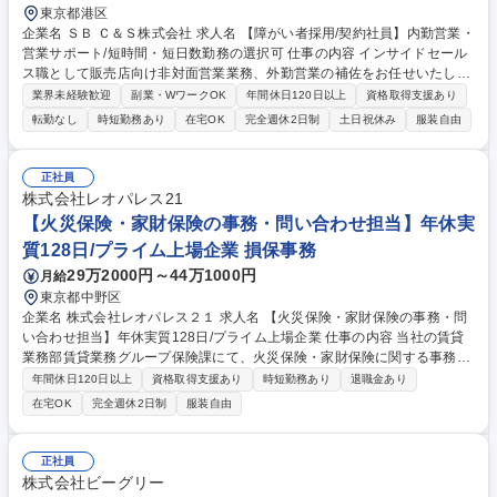
東京都港区
企業名 ＳＢ Ｃ＆Ｓ株式会社 求人名 【障がい者採用/契約社員】内勤営業・
営業サポート/短時間・短日数勤務の選択可 仕事の内容 インサイドセール
ス職として販売店向け非対面営業業務、外勤営業の補佐をお任せいたしま
す。ご希望に応じて短時間フレックス、短日数勤務（週3日～）も選択が
業界未経験歓迎
副業・WワークOK
年間休日120日以上
資格取得支援あり
可能な求人です。 当社取扱の商材全般について案件獲得以降の後工程を担
転勤なし
時短勤務あり
在宅OK
完全週休2日制
土日祝休み
服装自由
当頂きます。 ・受発注データ入力（専用システム・Excel） ・見積書・請
求書作成 ・社内申請処理、データチェック ・電話、メール対応（社内
外）※電話対応は配慮の上、業務内容を調整します ・営業担当者の事務サ
正社員
ポート業務 募集職種 【障がい者採用/契約社員】内勤営業・営業サポート/
株式会社レオパレス21
短時間・短日数勤務の選択可
【火災保険・家財保険の事務・問い合わせ担当】年休実
質128日/プライム上場企業 損保事務
29万2000円～44万1000円
月給
東京都中野区
企業名 株式会社レオパレス２１ 求人名 【火災保険・家財保険の事務・問
い合わせ担当】年休実質128日/プライム上場企業 仕事の内容 当社の賃貸
業務部賃貸業務グループ保険課にて、火災保険・家財保険に関する事務業
務を担当していただきます。■変更の範囲：会社の定める業務 【詳細】■
年間休日120日以上
資格取得支援あり
時短勤務あり
退職金あり
弊社基幹システムおよび保険会社システムを使用した保険契約の申込・変
在宅OK
完全週休2日制
服装自由
更・解約等の事務処理■保険契約の進捗管理に関する各種帳票・管理資料
の作成およびデータ入力・集計業務■保険募集人資格の登録・更新管理、
受講状況の確認および関連事務手続き■契約者様、保険会社、社内営業担
正社員
当者からの問い合わせ対応（電話・メールなど）■保険契約書類の内容確
株式会社ビーグリー