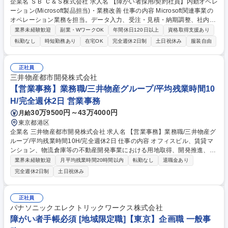
企業名 ＳＢ Ｃ＆Ｓ株式会社 求人名 【障がい者採用/契約社員】内勤オペレ
ーション(Microsoft製品担当)・業務改善 仕事の内容 Microsoft関連事業の
オペレーション業務を担当。データ入力、受注・見積・納期調整、社内問
い合わせ対応、資料作成に加え、AIツールを活用した業務改善にも携わり
業界未経験歓迎
副業・WワークOK
年間休日120日以上
資格取得支援あり
ます。 【詳細】データ入力・更新/受注・見積作成・納期調整/社内営業か
転勤なし
時短勤務あり
在宅OK
完全週休2日制
土日祝休み
服装自由
らの問い合わせ対応/マニュアル作成や売上データ等の資料作成/AIツール
(Microsoft Copilot、ChatGPT等)を活用したAIエージェント作成や問い合
わせ対応の業務改善 【働き方】TeamsやGmailを活用しています。障がい
正社員
配慮に関する面談や在宅勤務など、無理なく柔軟に働ける環境を整えてい
三井物産都市開発株式会社
ます。 募集職種 【障がい者採用/契約社員】内勤オペレーション(Microsoft
【営業事務】業務職/三井物産グループ/平均残業時間10
製品担当)・業務改善
H/完全週休2日 営業事務
30万9500円～43万4000円
月給
東京都港区
企業名 三井物産都市開発株式会社 求人名 【営業事務】業務職/三井物産グ
ループ/平均残業時間10H/完全週休2日 仕事の内容 オフィスビル、賃貸マ
ンション、物流倉庫等の不動産開発事業における用地取得、開発推進、賃
貸運営、売却、仲介・活用提案等を行う営業部門において事務業務を担当
業界未経験歓迎
月平均残業時間20時間以内
転勤なし
退職金あり
いただきます。 【詳細】・契約書管理、契約書製本、捺印対応、ファイリ
完全週休2日制
土日祝休み
ング、登記簿取得、調書取得・支払業務（各種費用支払、支払管理、請
求・支払データ登録、取引先マスター申請対応）・予算作成及び予実管
理・各種稟議書、報告書作成業務・各種台帳管理、交際費・会議費支払報
正社員
告書作成及び月次管理・部内総務庶務全般 など※※配属先によっては上記
パナソニックエレクトリックワークス株式会社
の他に担当頂く業務が発生する場合があります。 募集職種 【営業事務】
障がい者手帳必須 [地域限定職]【東京】企画職 一般事
業務職/三井物産グループ/平均残業時間10H/完全週休2日