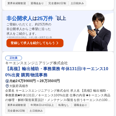
事していただきます。 ■窓口/後方/ロビーにて事務手続等の受付・オペレ
業界未経験歓迎
退職金あり
完全週休2日制
土日祝休み
ーション、お客様対応 ■窓口にて、ご来店された個人のお客様に対して金
融商品のご提案 ■効率的な事務運用の検討・構築等 ≪業務紹介：ご応募前
に必ずご覧ください≫ ※記事 https://www.mysite.bk.mufg.jp/career/circle/
※
非公開求人
25
万件
は
以上
article17/ ※動画 https://youtu.be/H-S7HaJqqbg 募集職種 【東京都】本支
ご登録いただくと、約
25
万件の
店の窓口業務(事務手続受付/資産運用提案)/後方事務/ロビー応対
非公開求人からご希望に沿った
求人をご紹介します。
※
2026年3月31日時点 ※求人数＝採用予定人数
登録して求人を紹介してもらう
正社員
キーエンスエンジニアリング株式会社
【高槻】輸出補助・事務業務 年休131日/キーエンス10
0%出資 購買/物流事務
24万9900円～28万3500円
月給
大阪府高槻市
企業名 キーエンスエンジニアリング株式会社 求人名 【高槻】輸出補助・
事務業務■年休131日／キーエンス100%出資 仕事の内容 ■キーエンス商品
の修理・解析/製造装置設計・メンテナンス/製造を担うキーエンスの100％
出資子会社である当社にて、輸出補助・事務業務をお任せします。 【具体
業界未経験歓迎
年間休日120日以上
転勤なし
退職金あり
的な業務】 ■生産設備輸出業務（書類・資料（写真撮影）作成、梱包、関
完全週休2日制
土日祝休み
連部署・取引先とのやり取り） ■部品輸出業務（バーコードリーダーを用