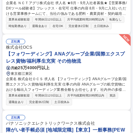
企業名 ＮＣＴアグリ株式会社 求人名 ★8月・9月入社者募集★【営業事務/
DXツール経験者】フレックス・在宅可 仕事の内容 8月・9月に入社いただ
ける営業事務チームにて、当社の強みである肥料・農業資材・契約栽培に
よる農産物の販売やその他の受発注、売上・仕入計上、請求書発行、入金
業界未経験歓迎
年間休日120日以上
月平均残業時間20時間以内
転勤なし
支払処理等の営業事務を主に担当いただきます。 【魅力】■ノーコードツ
時短勤務あり
退職金あり
在宅OK
完全週休2日制
土日祝休み
ール、JAST.DBなどのを活用してDX化を進めていただきます■農業肥料卸
売業界で数少ない業績好調企業で、2030年に向けた中期経営計画で事業
拡大中■量販店や流通業者との連携、農家との直接取引や契約栽培など独
正社員
自の事業展開による安定した収益基盤■親会社の新ケミカル商事と同じ就
株式会社OCS
業規則・福利厚生で安定しています。■在宅勤務の導入など働きや水環境
【フォワーディング】ANAグループ企業/国際エクスプ
が整っております 募集職種 ★8月・9月入社者募集★【営業事務/DXツー
レス貨物/福利厚生充実 その他物流
ル経験者】フレックス・在宅可
25万4000円以上
月給
東京都江東区
企業名 株式会社ＯＣＳ 求人名 【フォワーディング】ANAグループ企業/国
際エクスプレス貨物/福利厚生充実 仕事の内容 ANAグループの航空貨物に
おける輸出入フォワーディング業務全般をお任せします。社内外の多様な
ステークホルダーと連携し、収益性を考慮した最適な混載仕立業務等を通
業界未経験歓迎
年間休日120日以上
月平均残業時間20時間以内
英語
じて事業拡大を牽引するポジションです。 ■航空貨物の輸出入フォワーデ
退職金あり
完全週休2日制
土日祝休み
ィング業務全般 ■国内外のグループ会社や契約代理店、航空会社等との調
整・折衝 ■収益を勘案した最適な混載仕立の企画・実行 【ミッション・魅
力】現在フォワーディング事業をはじめ多角的に事業を拡大中。裁量が大
正社員
きく、ご自身の経験を活かして即戦力として活躍いただけます。ジョブロ
パナソニックエレクトリックワークス株式会社
ーテーション等を通じ幅広い経験を積むことが可能です。 募集職種 【フ
障がい者手帳必須 [地域限定職]【東京】一般事務[PEW
ォワーディング】ANAグループ企業/国際エクスプレス貨物/福利厚生充実