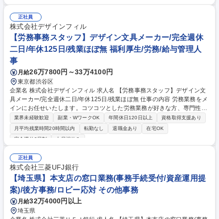
融商品のご提案 ■効率的な事務運用の検討・構築等 ≪業務紹介：ご応募前
に必ずご覧ください≫ ※記事 https://www.mysite.bk.mufg.jp/career/circle/
正社員
article17/ ※動画 https://youtu.be/H-S7HaJqqbg 募集職種 【千葉県】本支
株式会社デザインフィル
店の窓口業務(事務手続受付/資産運用提案)/後方事務/ロビー応対
【労務事務スタッフ】デザイン文具メーカー/完全週休
二日/年休125日/残業ほぼ無 福利厚生/労務/給与管理人
事
26万7800円～33万4100円
月給
東京都渋谷区
企業名 株式会社デザインフィル 求人名 【労務事務スタッフ】デザイン文
具メーカー/完全週休二日/年休125日/残業ほぼ無 仕事の内容 労務業務をメ
インにお任せいたします。コツコツとした労務業務が好きな方、専門性を
高めたい方お勧めです。外部に委託せず全て社内で完結する体制を整えて
業界未経験歓迎
副業・WワークOK
年間休日120日以上
資格取得支援あり
いますので、実務を通じ幅広い経験を積むことが可能です。 【業務内容詳
月平均残業時間20時間以内
転勤なし
退職金あり
在宅OK
細】・勤怠管理データの集計/チェック ・人事/給与システムの入力 ・給与
完全週休2日制
土日祝休み
計算業務 ・社会保険手続き ・入退社手続き、雇用契約書の作成 ・年末調
整 ・規程改定、その他労務に関する諸業務 ※総務グループの所属のた
正社員
め、代表電話・来客対応、郵便物、荷受け等 の総務業務のお手伝いも行っ
株式会社三菱UFJ銀行
ていただきます。 募集職種 【労務事務スタッフ】デザイン文具メーカー/
【埼玉県】本支店の窓口業務(事務手続受付/資産運用提
完全週休二日/年休125日/残業ほぼ無
案)/後方事務/ロビー応対 その他事務
32万4000円以上
月給
埼玉県