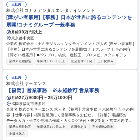
正社員
株式会社コナミデジタルエンタテインメント
[障がい者雇用]【事務】日本が世界に誇るコンテンツを
展開/コナミグループ 一般事務
30万円以上
月給
東京都中央区
企業名 株式会社コナミデジタルエンタテインメント 求人名 [障がい者雇用]
【事務】日本が世界に誇るコンテンツを展開/コナミグループ 仕事の内容
【障がい者雇用】■パワプロ、桃鉄、遊戯王、プロスピ、メタルギアソリ
ッド等の日本が誇るゲームコンテンツを展開する当社にて、事務業務をお
業界未経験歓迎
年間休日120日以上
完全週休2日制
土日祝休み
任せします。 【詳細】■各種データ作成、管理 ■決裁書、申請書の作成 ■
社内備品管理 ■メール対応 ★始めは事務職からスタート。ご本人の志向・
アウトプット・評価に応じて業務の幅を広げていくことも可能です。 （事
正社員
例：入社3年目） 事務→役員アシスタント→人事担当 募集職種 [障がい者
株式会社キーエンス
雇用]【事務】日本が世界に誇るコンテンツを展開/コナミグループ
【福岡】営業事務 ※未経験可 営業事務
27万9000円～28万1000円
月給
福岡県福岡市博多区
企業名 株式会社キーエンス 求人名 【福岡】営業事務 ※未経験可 仕事の内
容 【仕事内容】福岡営業所にて営業事務をお任せ。 【詳細】電話応対・
データ入力・伝票や見積の作成・カタログ送付・来客対応・営業所内で発
生する事務業務や業務改善等の支店運営への関与をお任せします。 【教育
業界未経験歓迎
年間休日120日以上
退職金あり
完全週休2日制
制度】ご入社後、育成担当とペアになりながらOJTにて業務を覚えていた
土日祝休み
だくことが可能です。業務システムがきちんと構築されているため、スム