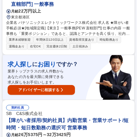
直轄部門] 一般事務
22万円以上
月給
東京都港区
企業名 パナソニックエレクトリックワークス株式会社 求人名 ★障がい者
手帳必須★[地域限定職]【東京】一般事務[PEW 直轄部門] 仕事の内容 一般
事務も「重要ポジション」であると、認識とアンテナを高く張り、社内外
の関係者とのコミュニケーションを密に取って各種業務推進いただきま
業界未経験歓迎
年間休日120日以上
資格取得支援あり
時短勤務あり
す。 【具体的な仕事内容】 直轄部門事務として専門性を活かした一般事
退職金あり
在宅OK
完全週休2日制
土日祝休み
務(庶務含む)全般をお任せします。各種資料作成、各種会議(WEB含む)の
実施調整と当日設営および運営、備品発注、伝票処理、自部門の予算管
理、電話応対等、幅広い業務をご担当いただきます。 募集職種 ★障がい
求人探し
お困り
に
ですか？
者手帳必須★[地域限定職]【東京】一般事務[PEW 直轄部門]
業界トップクラスの求人件数から
あなたの力を最大限に発揮できる
求人探しをお手伝いします。
アドバイザーに相談する
契約社員
SB C&S株式会社
【障がい者採用/契約社員】内勤営業・営業サポート/短
時間・短日数勤務の選択可 営業事務
26万5375円～32万3425円
月給