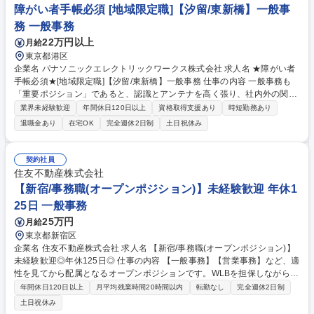
100％/JFEグループ
障がい者手帳必須 [地域限定職]【汐留/東新橋】一般事
務 一般事務
22万円以上
月給
東京都港区
企業名 パナソニックエレクトリックワークス株式会社 求人名 ★障がい者
手帳必須★[地域限定職]【汐留/東新橋】一般事務 仕事の内容 一般事務も
「重要ポジション」であると、認識とアンテナを高く張り、社内外の関係
者とのコミュニケーションを密に取って各種業務推進いただきます。 【具
業界未経験歓迎
年間休日120日以上
資格取得支援あり
時短勤務あり
体的な仕事内容】 直轄部門事務として専門性を活かした一般事務(庶務含
退職金あり
在宅OK
完全週休2日制
土日祝休み
む)全般をお任せします。各種資料作成、各種会議(WEB含む)の実施調整と
当日設営および運営、備品発注、伝票処理、自部門の予算管理、電話応対
等、幅広い業務をご担当いただきます。 募集職種 ★障がい者手帳必須★
契約社員
[地域限定職]【汐留/東新橋】一般事務
住友不動産株式会社
【新宿/事務職(オープンポジション)】未経験歓迎 年休1
25日 一般事務
25万円
月給
東京都新宿区
企業名 住友不動産株式会社 求人名 【新宿/事務職(オープンポジション)】
未経験歓迎◎年休125日◎ 仕事の内容 【一般事務】【営業事務】など、適
性を見てから配属となるオープンポジションです。WLBを担保しながら大
手企業での事務スキルを磨くことができる求人です。月平均残業時間は約
年間休日120日以上
月平均残業時間20時間以内
転勤なし
完全週休2日制
15時間です！ 【一般事務】経理伝票処理/データ入力/確認、電話対応、書
土日祝休み
類整理 等 【営業事務】電話対応/データ入力/資料作成/営業推進ツール作成