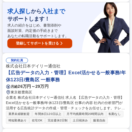
Access・Kintoneでのデータ入力・修正・保存)→対応については上長のダ
ブルチェックが入るため安心◎■加盟店様・カード会社様への電話・メー
求人探し
入社まで
から
ル対応(主に法人対応)■新規加盟店からのお申込み受付・登録業務・東京本
サポートします！
社や営業担当との連携・調整■マクロ、RPA、システム化による業務改
善・BPR提案(一部電話対応のない業務もあり) 募集職種 ※9月入社限定
求人の紹介をはじめ、書類添削や
【福岡/事務職】フルフレックス/週1在宅可/年休122日
面談対策、内定後の手続きまで
あなたの転職活動をサポートします。
登録してサポートを受ける
契約社員
株式会社日本デイリー通信社
【広告データの入力・管理】Excel活かせる一般事務/年
休123日/豊島区 一般事務
26万円～29万円
月給
東京都豊島区
企業名 株式会社日本デイリー通信社 求人名 【広告データの入力・管理】
Excel活かせる一般事務/年休123日/豊島区 仕事の内容 社内の分析部門が
活用する広告統計データの作成・管理・チェックをお任せします。テレ
ビ、Web、新聞などの広告情報が、マニュアルに沿って正しく入力・紐づ
業界未経験歓迎
年間休日120日以上
月平均残業時間20時間以内
転勤なし
けされているかをコツコツ精査する一般事務です。 【主な業務】新聞・雑
時短勤務あり
在宅OK
完全週休2日制
土日祝休み
服装自由
誌のデータ入力、テレビ・Web・交通広告データの統合・紐づけ、テレビ
CM自動検出データの精査など。 入社後は丁寧なマニュアルに沿って、ル