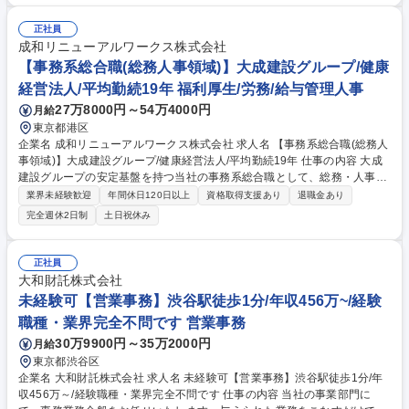
いた輸出資料作成） ■製品輸入業務（関連部署・物流会社・取引先とのや
り取り） ■その他輸出入に関連する業務 募集職種 【高槻】輸出補助・事
正社員
務業務■年休131日／キーエンス100%出資
成和リニューアルワークス株式会社
【事務系総合職(総務人事領域)】大成建設グループ/健康
経営法人/平均勤続19年 福利厚生/労務/給与管理人事
27万8000円～54万4000円
月給
東京都港区
企業名 成和リニューアルワークス株式会社 求人名 【事務系総合職(総務人
事領域)】大成建設グループ/健康経営法人/平均勤続19年 仕事の内容 大成
建設グループの安定基盤を持つ当社の事務系総合職として、総務・人事・
労務領域の業務を幅広くお任せします。 【総務】■施設管理、備品管理■
業界未経験歓迎
年間休日120日以上
資格取得支援あり
退職金あり
社内外の行事やイベントの企画・運営■契約書の作成・管理■各種文書管理
完全週休2日制
土日祝休み
■大成グループ連携会議や取締役会の準備・運営 など 【人事】■人材採用■
人員配置■人材育成■評価制度の企画、運用、改善 労働環境整備など 【労
務】■就業規則の策定・見直し■勤怠管理、給与計算■入社・退社手続き■
正社員
社会保険の手続き■福利厚生の制度企画・運用■安全・衛生管理 など 募集
大和財託株式会社
職種 【事務系総合職(総務人事領域)】大成建設グループ/健康経営法人/平
未経験可【営業事務】渋谷駅徒歩1分/年収456万~/経験
均勤続19年
職種・業界完全不問です 営業事務
30万9900円～35万2000円
月給
東京都渋谷区
企業名 大和財託株式会社 求人名 未経験可【営業事務】渋谷駅徒歩1分/年
収456万～/経験職種・業界完全不問です 仕事の内容 当社の事業部門に