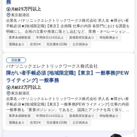
務
25万円以上
月給
東京都港区
企業名 パナソニックエレクトリックワークス株式会社 求人名 ★障がい者
手帳必須★[地域限定職]【東京】企画職 仕事の内容 各部門における課題を
明確にし、企画の立案や推進に落とし込むなど、実務・オペレーションを
先導する立場としてご活躍いただきます。 【具体的な仕事内容】各種企
業界未経験歓迎
年間休日120日以上
資格取得支援あり
時短勤務あり
画・推進、各種資料作成などを中心としながら、担当領域における課題解
退職金あり
在宅OK
完全週休2日制
土日祝休み
決を先導いただきます。 【キャリアパス】将来的には主務（主任）クラス
として部門のリーダーとしてご活躍いただくことを期待しております。入
社後、まずは企画職評価ランクの頂点を目指し、キャリアアップに挑戦い
正社員
ただけるよう、日々の指導だけではなく各種研修もご用意しています。 募
パナソニックエレクトリックワークス株式会社
集職種 ★障がい者手帳必須★[地域限定職]【東京】企画職
障がい者手帳必須 [地域限定職]【東京】一般事務[PEW
ライティング] 一般事務
22万円以上
月給
東京都港区
企業名 パナソニックエレクトリックワークス株式会社 求人名 ★障がい者
手帳必須★[地域限定職]【東京】一般事務[PEW ライティング] 仕事の内容
一般事務も「重要ポジション」であると、認識とアンテナを高く張り、社
内外の関係者とのコミュニケーションを密に取って各種業務推進いただき
業界未経験歓迎
年間休日120日以上
資格取得支援あり
時短勤務あり
ます。 【具体的な仕事内容】 一般事務（庶務含む）全般をお任せしま
退職金あり
在宅OK
完全週休2日制
土日祝休み
す。 各種資料作成、各種会議（WEB含む）の実施調整と当日設営および
運営、備品発注、伝票処理、自部門の予算管理、電話応対等、幅広い業務