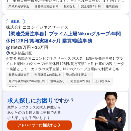
て、事務業務全般をお任せいたします。与えられた業務をこなすだけでな
く、仕事に自主的・主体的に取り組み、正確さとスピードを両立し営業と
業界未経験歓迎
資格取得支援あり
転勤なし
完全週休2日制
服装自由
二人三脚で案件を進めて頂きます。 コンサルティング営業部や、建築部な
ど、ご経験やご希望に応じて配属先を決定します。ぜひ希望がありました
ら面接でお聞かせください。 【業務例】 ・資料、契約書作成・電話、メ
正社員
ール、来客の対応 など 完全に未経験からでも挑戦することが可能なポジ
株式会社ニコンビジネスサービス
ションです。不動産や建築業界の専門知識を身に着け、事務職としてキャ
【調達受発注事務】プライム上場Nikonグループ/年間
リアップが可能です。 募集職種 未経験可【営業事務】渋谷駅徒歩1分/年
休日128日/賞与実績4ヶ月 購買/物流事務
収456万～/経験職種・業界完全不問です
28万円～35万円
月給
東京都品川区
企業名 株式会社ニコンビジネスサービス 求人名 【調達受発注事務】プラ
イム上場Nikonグループ/年間休日128日/賞与実績4ヶ月 仕事の内容 リーダ
ー候補として、カメラの大手企業、Nikonグループ企業内で利用する各種
商材の受発注業務全般をお任せいたします。【具体的な業務内容】■依頼
業界未経験歓迎
年間休日120日以上
資格取得支援あり
を受ける・見積書作成 ■発注・納品・請求 ■代金回収 など ◎発注受注に関
月平均残業時間20時間以内
退職金あり
完全週休2日制
土日祝休み
する一連の業務をお任せします。一連の流れを1人で担当するため、調達
服装自由
のプロになれますよ！基本的にデスクワークですが検品、梱包、発送作業
など軽作業もあり、メリハリをつけて働くことができます。◎ゆくゆくは
求人探し
お困り
に
ですか？
リーダー候補として以下業務もお任せ予定。 ■チームメンバーの業務支援
■新人育成・指導などマネジメント業務 ■予算計画・管理 募集職種 【調達
業界トップクラスの求人件数から
受発注事務】プライム上場Nikonグループ/年間休日128日/賞与実績4ヶ月
あなたの力を最大限に発揮できる
求人探しをお手伝いします。
アドバイザーに相談する