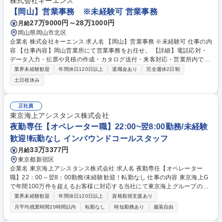
株式会社キーエンス
【愛知】営業事務 ※未経験可
【岡山】営業事務 ※未経験可 営業事務
27万9000円～28万1000円
月給
岡山県岡山市北区
企業名 株式会社キーエンス 求人名 【岡山】営業事務 ※未経験可 仕事の内
容 【仕事内容】岡山営業所にて営業事務をお任せ。 【詳細】電話応対・
データ入力・伝票や見積の作成・カタログ送付・来客対応・営業所内で発
生する事務業務や業務改善等の支店運営への関与をお任せします。 【教育
業界未経験歓迎
年間休日120日以上
退職金あり
完全週休2日制
制度】ご入社後、育成担当とペアになりながらOJTにて業務を覚えていた
土日祝休み
だくことが可能です。業務システムがきちんと構築されているため、スム
ーズに仕事に慣れることができる環境です。また、「チームで成果を出す
文化」があり、良いやり方を積極的に共有しながら常に改善を目指す風土
正社員
のため、安心して業務に取り組んでいただけます。 募集職種 【岡山】営
東京海上アシスタンス株式会社
業事務 ※未経験可
夜勤専任【オペレーター職】22:00~翌8:00勤務/未経験
歓迎!転勤なし インバウンドコールスタッフ
33万3377円
月給
東京都新宿区
企業名 東京海上アシスタンス株式会社 求人名 夜勤専任【オペレーター
職】22：00～翌8：00勤務/未経験歓迎！転勤なし 仕事の内容 東京海上G
で年間100万件を超えるお客様に対応する当社にて東京海上グループの自
動車保険加入者からの車に関するトラブル（自動車事故や故障等）のお電
業界未経験歓迎
年間休日120日以上
資格取得支援あり
話に対応していただきます。 【詳細】自動車の故障や事故に遭われたお客
月平均残業時間20時間以内
転勤なし
時短勤務あり
服装自由
様からお電話を受け、サービスの手配に必要な情報の収集を行います。ト