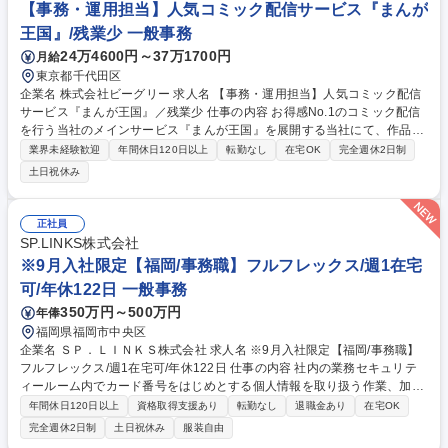
認、不備チェックおよび関係部署との調整業務 等 募集職種 【火災保険・
【事務・運用担当】人気コミック配信サービス『まんが
家財保険の事務・問い合わせ担当】年休実質128日/プライム上場企業
王国』/残業少 一般事務
24万4600円～37万1700円
月給
東京都千代田区
企業名 株式会社ビーグリー 求人名 【事務・運用担当】人気コミック配信
サービス『まんが王国』／残業少 仕事の内容 お得感No.1のコミック配信
を行う当社のメインサービス『まんが王国』を展開する当社にて、作品の
運用に関わる業務全般、サービスの編成・キャンペーンの企画運営などを
業界未経験歓迎
年間休日120日以上
転勤なし
在宅OK
完全週休2日制
担当いただきます。 【具体的には】■売上編成、データ入力・管理、資料
土日祝休み
作成 ■レポート作成、Excel・Googleスプレッドシート等を用いたデータ
集計 ■ユーザー問い合わせ対応 ■キャンペーンの企画・実施 【仕事の魅
力】自身の関わった企画や編成がダイレクトにユーザーの反響として数値
正社員
に表れるため、大きなやりがいと確かな成長を実感できます。 募集職種
SP.LINKS株式会社
【事務・運用担当】人気コミック配信サービス『まんが王国』／残業少
※9月入社限定【福岡/事務職】フルフレックス/週1在宅
可/年休122日 一般事務
350万円～500万円
年俸
福岡県福岡市中央区
企業名 ＳＰ．ＬＩＮＫＳ株式会社 求人名 ※9月入社限定【福岡/事務職】
フルフレックス/週1在宅可/年休122日 仕事の内容 社内の業務セキュリテ
ィールーム内でカード番号をはじめとする個人情報を取り扱う作業、加盟
店からのお申込み受付・カード会社申請・登録。 ★電話対応1割,事務作業
年間休日120日以上
資格取得支援あり
転勤なし
退職金あり
在宅OK
9割/電話は加盟店様,カード会社対応がメイン。 ■クレジットカード決済の
完全週休2日制
土日祝休み
服装自由
不正取引に関する照会・問い合わせ対応 (専用システムでの検索、Excel・