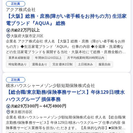
ールを理解することからスタート。慣れてきたら、アルバイトスタッフの
正社員
成果物のチェックや簡単な指示出しなどもお願いします。周囲とコミュニ
アクア株式会社
ケーションを取りながら、正確に進める面白さがあります。業務内容の変
【大阪】総務・庶務(障がい者手帳をお持ちの方) 生活家
更の範囲:会社の定める業務 募集職種 【広告データの入力・管理】Excel
電ブランド『AQUA』 総務
活かせる一般事務/年休123日/豊島区
22万円以上
月給
大阪府大阪市淀川区
企業名 アクア株式会社 求人名 【大阪】総務・庶務（障がい者手帳をお持
ちの方）◆生活家電ブランド『AQUA』 仕事の内容 ◆冷蔵庫・洗濯機な
どの生活家電ブランドを展開する当社・大阪本社にて総務・庶務全般の業
務をご担当いただきます。※ご採用者のご経験に合わせ、業務内容につい
業界未経験歓迎
年間休日120日以上
月平均残業時間20時間以内
ては決定します。 【業務内容例】◆大阪本社総務・庶務全般 ・拠点総務
時短勤務あり
退職金あり
完全週休2日制
土日祝休み
服装自由
業務主幹・受付窓口業務（来客応対含む） ・配送物、郵便対応全般・備品
管理および手配 ◆大阪本社内社員からの依頼対応 ・押印申請対応・配送
物対応 ◆その他：全社総務業務、人事業務 募集職種 【大阪】総務・庶務
正社員
（障がい者手帳をお持ちの方）◆生活家電ブランド『AQUA』
積水ハウスシャーメゾン少額短期保険株式会社
【総合職/東京勤務/保険事務サービス】年休129日/積水
ハウスグループ 損保事務
29万300円～44万4900円
月給
東京都渋谷区
企業名 積水ハウスシャーメゾン少額短期保険株式会社 求人名 【総合職/東
京勤務/保険事務サービス】年休129日/積水ハウスグループ 仕事の内容 保
険事務サービス業務等を担当いただきます。 【具体的な内容】■保険契約