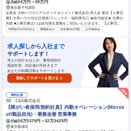
34万円～39万円
月給
東京都千代田区
企業名 大和ハウスリアルティマネジメント株式会社 求人名 東京【人事労
務】大和ハウスG/土日祝休/フレックス・福利厚生◎ ★給与改定★ 仕事の
内容 ■人事労務または給与厚生業務をご担当いただきます。 【人事労
務】・社会保険の手続き・入社関連業務・健康診断の運営・安全衛生関
年間休日120日以上
退職金あり
完全週休2日制
土日祝休み
連・変形労働を含めた勤怠確認・雇用管理・派遣社員契約管理・評価・人
財育成・賞与計算、支給業務・各種行政届出 【給与厚生】・給与計算、年
末調整業務、住民税関連業務・福利厚生業務の運営・各種手当審査・慶弔
求人探し
入社まで
から
関連・入退職業務・DBDC加入・喪失・変形労働を含めた勤怠確認等 募集
サポートします！
職種 東京【人事労務】大和ハウスG/土日祝休/フレックス・福利厚生◎ ★
給与改定★
求人の紹介をはじめ、書類添削や
面談対策、内定後の手続きまで
あなたの転職活動をサポートします。
登録してサポートを受ける
契約社員
SB C&S株式会社
【障がい者採用/契約社員】内勤オペレーション(Micros
oft製品担当)・業務改善 営業事務
26万5375円～32万3425円
月給
東京都港区