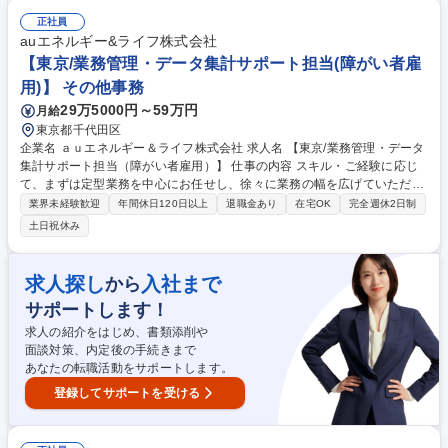
ークマニュアルに沿って状況を詳細にヒアリングを行っていただきます。
情報が揃い次第、ヒアリング内容を専用のシステムに入力し専門部署が修
正社員
理サービス・レッカー・レンタカーなどを手配します。★突然のトラブル
auエネルギー&ライフ株式会社
で不安に思われているお客様に対し、丁寧な対応と安心をお届けします！
【東京/業務管理・データ集計サポート担当(障がい者雇
募集職種 夜勤専任【オペレーター職】22：00～翌8：00勤務/未経験歓
用)】 その他事務
迎！転勤なし
29万5000円～59万円
月給
東京都千代田区
企業名 ａｕエネルギー＆ライフ株式会社 求人名 【東京/業務管理・データ
集計サポート担当（障がい者雇用）】 仕事の内容 スキル・ご経験に応じ
て、まずは定型業務を中心にお任せし、徐々に業務の幅を広げていただき
ます。 【定型業務】■KPI実績データの集計／ダッシュボード更新／定例
業界未経験歓迎
年間休日120日以上
退職金あり
在宅OK
完全週休2日制
レポート作成■案件／施策の進捗管理■委託費含む経費管理■各種権限申請
土日祝休み
／管理／棚卸し■コミッション支払い処理■エスカレーション内容の整理・
転記■スケジュール調整 【非定型業務】（スキルに応じて） ■KPI設計／分
析／ボトルネック分析の補助■業務改善施策の立案補助 ■FAQ／ナレッジ
求人探し
入社まで
から
作成 募集職種 【東京/業務管理・データ集計サポート担当（障がい者雇
サポートします！
用）】
求人の紹介をはじめ、書類添削や
面談対策、内定後の手続きまで
あなたの転職活動をサポートします。
登録してサポートを受ける