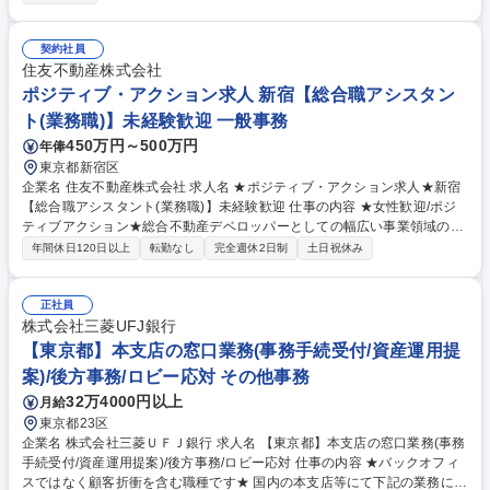
改善 ■社内コミュニケーション施策の企画・推進 ■業務の効率化・DX推進
※将来的には、人事総務グループ全体の以下の業務にも携わっていただき
ます。 ■労務業務全般（給与計算、社会保険手続き、福利厚生、勤怠管理
契約社員
等） ■総務業務全般（社有車管理、社宅管理、施設管理 等） 募集職種
住友不動産株式会社
【東京/人事・総務】伊藤忠グループ/未経験者歓迎/在宅勤務制度あり/年休
ポジティブ・アクション求人 新宿【総合職アシスタン
124日
ト(業務職)】未経験歓迎 一般事務
450万円～500万円
年俸
東京都新宿区
企業名 住友不動産株式会社 求人名 ★ポジティブ・アクション求人★新宿
【総合職アシスタント(業務職)】未経験歓迎 仕事の内容 ★女性歓迎/ポジ
ティブアクション★総合不動産デベロッパーとしての幅広い事業領域の更
なる発展に向け、総合職や事務職と連携を取りながら、事業推進を行って
年間休日120日以上
転勤なし
完全週休2日制
土日祝休み
頂く業務職の採用を行います。 【配属部門・業務イメージ】 ■オフィスビ
ル開発：地権者様対応/予算作成やスケジュール管理/市場調査・分析/協力
会社との調整など ■分譲用地開発：市場調査/用地調査資料作成/折衝同行/
正社員
地権者様対応 等 ～地図に残る建物づくりを通して、街の開発にも大きく
株式会社三菱UFJ銀行
貢献する仕事となりますので、スケールの大きな仕事に携われるのが魅力
【東京都】本支店の窓口業務(事務手続受付/資産運用提
です。 募集職種 ★ポジティブ・アクション求人★新宿【総合職アシスタ
案)/後方事務/ロビー応対 その他事務
ント(業務職)】未経験歓迎
32万4000円以上
月給
東京都23区
企業名 株式会社三菱ＵＦＪ銀行 求人名 【東京都】本支店の窓口業務(事務
手続受付/資産運用提案)/後方事務/ロビー応対 仕事の内容 ★バックオフィ
スではなく顧客折衝を含む職種です★ 国内の本支店等にて下記の業務に従