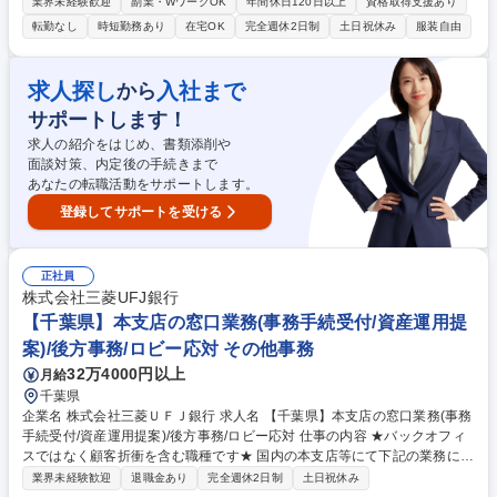
AIツールを活用した業務効率化・プロセス改善、マニュアル整備等をお任
業界未経験歓迎
副業・WワークOK
年間休日120日以上
資格取得支援あり
せします。 【詳細】営業支援業務（シリアル取得、納期調整、メーカー出
転勤なし
時短勤務あり
在宅OK
完全週休2日制
土日祝休み
服装自由
荷報告）/納期回答・納期管理/納品書・請求書等の書類作成・発行/押印申
請等の社内申請業務/各種事務・庶務業務/AIツールを活用した業務効率
化・業務改善/業務の標準化・マニュアル整備 【働き方】TeamsやGoogle
求人探し
入社まで
から
Chatを中心にコミュニケーションを実施しており、業務に慣れた後は週1
サポートします！
～2日程度の在宅勤務も可能です。 募集職種 【障がい者採用/正社員】営
業サポート・業務支援/SoftBankグループ
求人の紹介をはじめ、書類添削や
面談対策、内定後の手続きまで
あなたの転職活動をサポートします。
登録してサポートを受ける
正社員
株式会社三菱UFJ銀行
【千葉県】本支店の窓口業務(事務手続受付/資産運用提
案)/後方事務/ロビー応対 その他事務
32万4000円以上
月給
千葉県
企業名 株式会社三菱ＵＦＪ銀行 求人名 【千葉県】本支店の窓口業務(事務
手続受付/資産運用提案)/後方事務/ロビー応対 仕事の内容 ★バックオフィ
スではなく顧客折衝を含む職種です★ 国内の本支店等にて下記の業務に従
事していただきます。 ■窓口/後方/ロビーにて事務手続等の受付・オペレ
業界未経験歓迎
退職金あり
完全週休2日制
土日祝休み
ーション、お客様対応 ■窓口にて、ご来店された個人のお客様に対して金