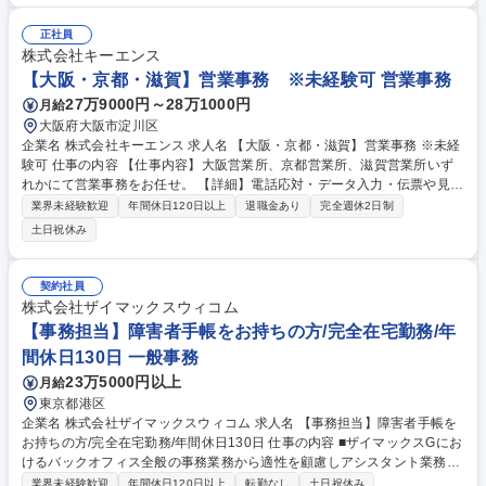
ーズに仕事に慣れることができる環境です。また、「チームで成果を出す
文化」があり、良いやり方を積極的に共有しながら常に改善を目指す風土
正社員
のため、安心して業務に取り組んでいただけます。 募集職種 【福岡】営
株式会社キーエンス
業事務 ※未経験可
【大阪・京都・滋賀】営業事務 ※未経験可 営業事務
27万9000円～28万1000円
月給
大阪府大阪市淀川区
企業名 株式会社キーエンス 求人名 【大阪・京都・滋賀】営業事務 ※未経
験可 仕事の内容 【仕事内容】大阪営業所、京都営業所、滋賀営業所いず
れかにて営業事務をお任せ。 【詳細】電話応対・データ入力・伝票や見積
の作成・カタログ送付・来客対応・営業所内で発生する事務業務や業務改
業界未経験歓迎
年間休日120日以上
退職金あり
完全週休2日制
善をお任せ。 【教育制度】ご入社後、育成担当とペアになりながらOJTに
土日祝休み
て業務を覚えていただくことが可能です。業務システムがきちんと構築さ
れているため、スムーズに仕事に慣れることができる環境です。また、
「チームで成果を出す文化」があり、良いやり方を積極的に共有しながら
契約社員
常に改善を目指す風土のため、安心して業務に取り組んでいただけます。
株式会社ザイマックスウィコム
募集職種 【大阪・京都・滋賀】営業事務 ※未経験可
【事務担当】障害者手帳をお持ちの方/完全在宅勤務/年
間休日130日 一般事務
23万5000円以上
月給
東京都港区
企業名 株式会社ザイマックスウィコム 求人名 【事務担当】障害者手帳を
お持ちの方/完全在宅勤務/年間休日130日 仕事の内容 ■ザイマックスGにお
けるバックオフィス全般の事務業務から適性を顧慮しアシスタント業務お
任せします。入社後はオンラインの環境下ですが丁寧に業務を教えますの
業界未経験歓迎
年間休日120日以上
転勤なし
土日祝休み