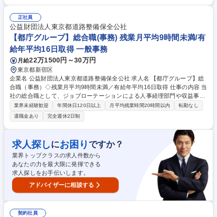
等 【その他】会議議事録作成/備品発注・管理/スケジュール管理 等 【やり
がい】街づくりに関わること、地図に残るようなインパクトのある お仕事
正社員
ができることが大きな魅力の一つです。日々の暮らしのなかに、住友不動
公益財団法人東京都道路整備保全公社
産社で創られた建物はたくさんあります。 募集職種 【新宿/事務職(オープ
【都庁グループ】総合職(事務) 残業月平均9時間未満/有
ンポジション)】未経験歓迎◎年休125日◎
給年平均16日取得 一般事務
22万1500円～30万円
月給
東京都新宿区
企業名 公益財団法人東京都道路整備保全公社 求人名 【都庁グループ】総
合職（事務）◇残業月平均9時間未満／有給年平均16日取得 仕事の内容 当
社の総合職として、ジョブローテーションによる人事経理部門や収益事業
等のフロント部門の部署等幅広い部署での業務をお任せいたします。研修
業界未経験歓迎
年間休日120日以上
月平均残業時間20時間以内
転勤なし
制度やキャリア支援が充実しております！ ※下記業務詳細 【業務詳細】■
退職金あり
完全週休2日制
管理部門：広報、人事、経理など当公社の運営に係る管理業務 ■収益部
門：駐車場の新規開拓、管理運営、新宿駅西口広場の「イベントコーナ
ー」などの管理運営 ■道路部門：整備の急がれる骨格幹線道路や木造住宅
求人探し
お困り
に
ですか？
密集地域の特定整備路線の用地取得、道路に関する普及啓発事業、都内の
業界トップクラスの求人件数から
道路施設や道路工事現場の見学ツアー事業 ※入社後は上記いずれかの部門
あなたの力を最大限に発揮できる
へ配属。※業務内容変更の範囲：会社の定める業務 募集職種 【都庁グル
求人探しをお手伝いします。
ープ】総合職（事務）◇残業月平均9時間未満／有給年平均16日取得
アドバイザーに相談する
契約社員