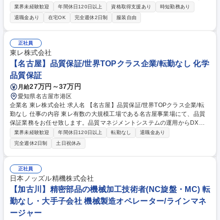
の技術行政をハンドリングし、安全で確実な研究開発の推進と改善を実施
業界未経験歓迎
年間休日120日以上
資格取得支援あり
時短勤務あり
する技術管理課の業務です。 新規化学物質や試作評価設備を扱い不定形作
退職金あり
在宅OK
完全週休2日制
服装自由
業が中心となる環境において、変化の多い法規制や技術コンプラへの対
応、開発進捗の管理など技術行政の管理機能強化を担います。具体的には
各BUの設計開発部門や上位組織であるPID技術本部と連携しながら、技術
正社員
行政組織の事務局として、技術法規や製品安全、化学物質管理などの各委
東レ株式会社
員会の運営および不適合の改善などに、技術者とともに対応し改善を実施
【名古屋】品質保証/世界TOPクラス企業/転勤なし 化学
します。 募集職種 【大阪/門真】研究開発における技術管理
品質保証
27万円～37万円
月給
愛知県名古屋市港区
企業名 東レ株式会社 求人名 【名古屋】品質保証/世界TOPクラス企業/転
勤なし 仕事の内容 東レ有数の大規模工場である名古屋事業場にて、品質
保証業務をお任せ致します。品質マネジメントシステムの運用からDX関
連業務まで、品質保証に関する幅広い経験が積める点が魅力です。 ※一般
業界未経験歓迎
年間休日120日以上
転勤なし
退職金あり
職での採用です。 【詳細】顧客対応/ISO9001 等の品質マネジメントシス
完全週休2日制
土日祝休み
テム対応/他部署・関係会社との連携対応/測定・分析業務/DX関連業務(品
証業務全般を担う) ※属人的な業務のデジタル化/効率化も進めており、や
る気次第で社外講習の機会も得ることが可能。 ※記載以外の品質保証業務
正社員
に関連する様々な業務も担当する可能性あり 【採用背景】品質が経営の優
日本ノッズル精機株式会社
先課題とされ、品質を重視する体制に変化していることに伴う増員募集で
【加古川】精密部品の機械加工技術者(NC旋盤・MC) 転
す。 募集職種 【名古屋】品質保証/世界TOPクラス企業/転勤なし
勤なし・大手子会社 機械製造オペレーター/ラインマネ
ージャー