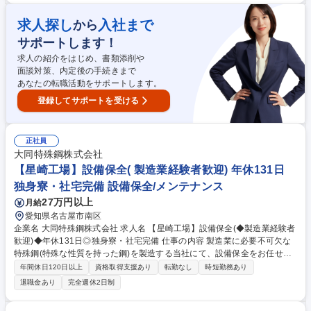
います。作業は決められた手順に沿って進めるため、未経験の方でも安心
して始められます。 入社後は先輩社員によるOJTで丁寧に指導します。ま
求人探し
入社まで
から
た、社内勉強会や資格取得支援制度も充実しており、ものづくりに関する
サポートします！
知識や技術を身につけることができます。 募集職種 【製造技術】年間休
日128日/日勤のみ・夜勤無/入社後教育充実/めっき知識不問
求人の紹介をはじめ、書類添削や
面談対策、内定後の手続きまで
あなたの転職活動をサポートします。
登録してサポートを受ける
正社員
大同特殊鋼株式会社
【星崎工場】設備保全( 製造業経験者歓迎) 年休131日
独身寮・社宅完備 設備保全/メンテナンス
27万円以上
月給
愛知県名古屋市南区
企業名 大同特殊鋼株式会社 求人名 【星崎工場】設備保全(◆製造業経験者
歓迎)◆年休131日◎独身寮・社宅完備 仕事の内容 製造業に必要不可欠な
特殊鋼(特殊な性質を持った鋼)を製造する当社にて、設備保全をお任せし
ます。★未経験から大手メーカーの設備保全に挑戦できます！手に職をつ
年間休日120日以上
資格取得支援あり
転勤なし
時短勤務あり
けたい方、市場価値を高めたい方ご応募ください！ 【主業務】■特殊鋼の
退職金あり
完全週休2日制
製造設備(工業炉など)のメンテナンス、定期点検をメインにお任せしま
す。 【手に職をつけられます！】近年、労働人口が減少する中でより製造