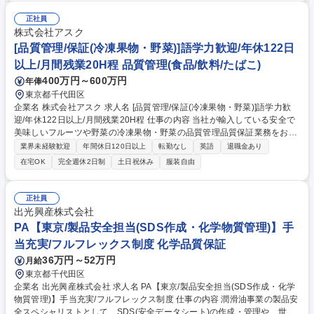
理 ・製品開発 ・現場業務 募集職種 【製造スタッフ（ファクトリー）】日
本発コーラ専門メーカー
正社員
株式会社アスク
[品質管理/保証(冷凍果物・野菜)]語学力歓迎/年休122日
以上/月間残業20H程 品質管理(食品/飲料/たばこ)
400万円～600万円
年俸
東京都千代田区
企業名 株式会社アスク 求人名 [品質管理/保証(冷凍果物・野菜)]語学力歓
迎/年休122日以上/月間残業20H程 仕事の内容 当社が輸入している安全で
美味しいフルーツや野菜の冷凍果物・野菜の品質管理品質保証業務をお任
せいたします。 1.食品事故防止のための安全性の検証及びその対応 2.顧客
業界未経験歓迎
年間休日120日以上
転勤なし
英語
退職金あり
からのクレーム対応、原因の究明・再発防止策 の策定、今後の商品企画・
在宅OK
完全週休2日制
土日祝休み
服装自由
品質管理への反映 3.製品の品質規格の設定や自社・取引先の仕様書作成 4.
国内外の仕入れ先とのやりとり、視察、製造立ち合い、監査等 5.品質管
理、基準管理、品質改善活動 6.新商品の表示作成・確認作業 7.製品の品質
正社員
検証、確認作業 8.検査機関、保健所・税関などの行政機関とのやりとり、
出光興産株式会社
確認業務 募集職種 [品質管理/保証(冷凍果物・野菜)]語学力歓迎/年休122日
PA【東京/製品安全担当(SDS作成・化学物質管理)】手
以上/月間残業20H程
当充実/フルフレックス制度 化学品質保証
36万円～52万円
月給
東京都千代田区
企業名 出光興産株式会社 求人名 PA【東京/製品安全担当(SDS作成・化学
物質管理)】手当充実/フルフレックス制度 仕事の内容 潤滑油事業の製品安
全スペシャリストとして、SDS(安全データシート)の作成・管理や、世界