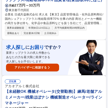
27万円～33万円
月給
東京都千代田区
企業名 日成共益株式会社 求人名 【東京】品質管理/食品・化学品原料商社/
国内シェアトップクラス/有給取得率70% 仕事の内容 商社とメーカー機能
の両方を併せ持ち、化学品や食品原料などを扱う当社にて、品質管理職を
募集します。品質保証に近い業務内容で輸入時の手続きや表示確認、社内
業界未経験歓迎
年間休日120日以上
月平均残業時間20時間以内
教育など幅広く担当いただきます。 ■具体的には、規格書・カタログ・製
退職金あり
完全週休2日制
土日祝休み
造工程図の作成補助や、法規確認、クレーム対応（異物同定・原因究
明）、や原料サンプルの小分け補助、社内打ち合わせ参加や経費精算・消
耗品管理などの事務業務も担当いただきます。加えて、輸入食品原料・添
求人探し
お困り
に
ですか？
加物の物性評価試験（pH、粘度、粒度分布など）を実施いただきます。
業界トップクラスの求人件数から
使用機器はレオメーター、顕微鏡、粘度計など多岐にわたります。 募集職
あなたの力を最大限に発揮できる
種 【東京】品質管理/食品・化学品原料商社/国内シェアトップクラス/有給
求人探しをお手伝いします。
取得率70%
アドバイザーに相談する
正社員
アカオアルミ株式会社
【未経験OK 機械オペレータ(交替勤務)】練馬/老舗アル
ミメーカー/残業ほぼナシ 機械製造オペレーター/ライン
マネージャー