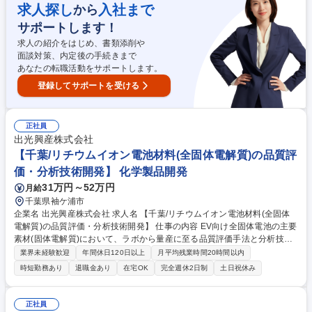
につけることができます。 ※受け入れ体制：先輩社員の元で少しずつキャ
求人探し
入社まで
から
ッチアップができます ※変更の範囲：当社業務全般 募集職種 【大田区城
サポートします！
南島/品質管理（係長以上）】生コンクリート業界/年間休日125日以上
求人の紹介をはじめ、書類添削や
面談対策、内定後の手続きまで
あなたの転職活動をサポートします。
登録してサポートを受ける
正社員
出光興産株式会社
【千葉/リチウムイオン電池材料(全固体電解質)の品質評
価・分析技術開発】 化学製品開発
31万円～52万円
月給
千葉県袖ケ浦市
企業名 出光興産株式会社 求人名 【千葉/リチウムイオン電池材料(全固体
電解質)の品質評価・分析技術開発】 仕事の内容 EV向け全固体電池の主要
素材(固体電解質)において、ラボから量産に至る品質評価手法と分析技術
の確立を担います。新素材のため決まった手法がなく、自ら解析・検証を
業界未経験歓迎
年間休日120日以上
月平均残業時間20時間以内
行い、品質管理の仕組みを構築する仕事です。 【業務詳細】(1)固体電解
時短勤務あり
退職金あり
在宅OK
完全週休2日制
土日祝休み
質および原料の仕様検討、品質評価(2)分析技術の開発、バリデーション
(妥当性検証)、量産拠点への技術移転(3)品質管理体制の構築、変動要因の
解析、監査対応 【やりがい】世界初の実用化を目指すトヨタとのオンサイ
正社員