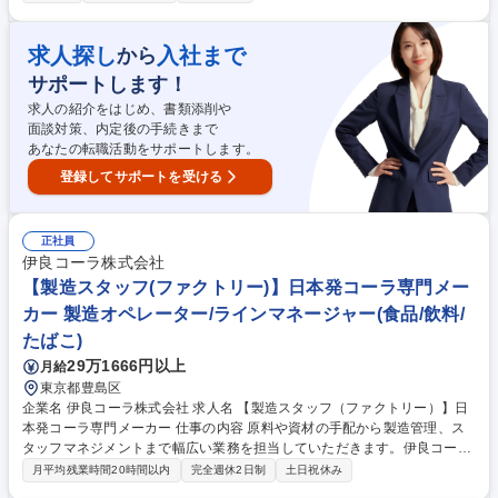
業務引継ぎを実施。約50名の工場や営業の管理を通じ事業成長を牽引しま
す。■工場管理および営業拠点の業務管理 ■現地スタッフのマネジメント ■
日本本社の方針に基づく現地経営の推進 ■品質向上や製造効率の改善施策
求人探し
入社まで
から
の実行 ■現トップからの業務引継ぎ 【仕事の魅力】右肩上がりの成長を続
サポートします！
ける海外拠点の経営を担う、裁量の大きなポジションです。経験を活かし
て拠点長として手腕を発揮できます。 募集職種 【海外製造拠点責任者候
求人の紹介をはじめ、書類添削や
補(タイ)】スタンダード上場/創業70年化学メーカー
面談対策、内定後の手続きまで
あなたの転職活動をサポートします。
登録してサポートを受ける
正社員
伊良コーラ株式会社
【製造スタッフ(ファクトリー)】日本発コーラ専門メー
カー 製造オペレーター/ラインマネージャー(食品/飲料/
たばこ)
29万1666円以上
月給
東京都豊島区
企業名 伊良コーラ株式会社 求人名 【製造スタッフ（ファクトリー）】日
本発コーラ専門メーカー 仕事の内容 原料や資材の手配から製造管理、ス
タッフマネジメントまで幅広い業務を担当していただきます。伊良コーラ
の事業の根幹であるシロップづくりに携わっていただくポジションです。
月平均残業時間20時間以内
完全週休2日制
土日祝休み
ゆくゆくは製品開発に関わるチャンスもあります。 ・原料手配 ・製造管