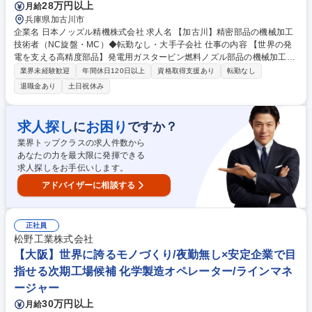
28万円以上
月給
兵庫県加古川市
企業名 日本ノッズル精機株式会社 求人名 【加古川】精密部品の機械加工
技術者（NC旋盤・MC）◆転勤なし・大手子会社 仕事の内容 【世界の発
電を支える高精度部品】発電用ガスタービン燃料ノズル部品の機械加工を
担当。NC旋盤・マシニングセンタを用いた段取りや加工条件の調整を行
業界未経験歓迎
年間休日120日以上
資格取得支援あり
転勤なし
います。 【具体的には】火力発電用大型ガスタービン・自家発電用小型ガ
退職金あり
土日祝休み
スタービンに使われる『燃料ノズル関連部品』の機械加工。NC旋盤・マ
シニングセンタを使用した段取り、刃具交換、プログラム修正、加工条件
の調整、品質確認などをお任せします◆発電設備に使用されるガスタービ
求人探し
お困り
に
ですか？
ン燃料ノズル関連部品の製造を通じて、社会インフラを支えるものづくり
業界トップクラスの求人件数から
に携われます。転勤実績はなく、加古川で長期的にキャリアを築くことが
あなたの力を最大限に発揮できる
できます。 募集職種 【加古川】精密部品の機械加工技術者（NC旋盤・M
求人探しをお手伝いします。
C）◆転勤なし・大手子会社
アドバイザーに相談する
正社員
松野工業株式会社
【大阪】世界に誇るモノづくり/夜勤無し×安定企業で目
指せる次期工場候補 化学製造オペレーター/ラインマネ
ージャー
30万円以上
月給