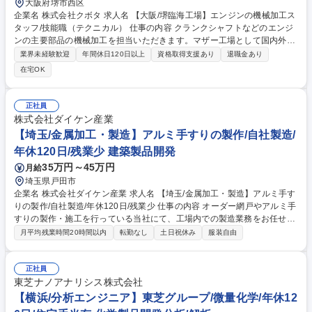
大阪府堺市西区
企業名 株式会社クボタ 求人名 【大阪/堺臨海工場】エンジンの機械加工ス
タッフ/技能職（テクニカル） 仕事の内容 クランクシャフトなどのエンジ
ンの主要部品の機械加工を担当いただきます。マザー工場として国内外の
各製造拠点からの技術的支援要請に応える役割も御座います。 【具体的な
業界未経験歓迎
年間休日120日以上
資格取得支援あり
退職金あり
業務内容】■NC工作機械のオペレーション業務■エンジン部品の測定業務■
在宅OK
NC工作機械のプログラム作成、改善業務 【仕事の進め方】■4勤2休の昼
夜勤務となっており、各シフト約4名単位で部品を量産加工します。■NC
工作機械がライン化されており、段取替え、刃具・といし交換、異常処置
正社員
等のオペレーションを行います。■完成した製品は測定具や3次元測定器、
株式会社ダイケン産業
真円度測定器等を用いて測定を行います。 募集職種 【大阪/堺臨海工場】
【埼玉/金属加工・製造】アルミ手すりの製作/自社製造/
エンジンの機械加工スタッフ/技能職（テクニカル）
年休120日/残業少 建築製品開発
35万円～45万円
月給
埼玉県戸田市
企業名 株式会社ダイケン産業 求人名 【埼玉/金属加工・製造】アルミ手す
りの製作/自社製造/年休120日/残業少 仕事の内容 オーダー網戸やアルミ手
すりの製作・施工を行っている当社にて、工場内での製造業務をお任せい
たします。図面をもとに、アルミ形材の切断・加工・組立作業を中心に担
月平均残業時間20時間以内
転勤なし
土日祝休み
服装自由
当いただきます。 当社工場内にて、アルミ手すり・門扉・隔て板等の製作
を行います。 ■アルミ形材の搬入・搬出（フォークリフト使用）切断、加
工、組立 ■図面からの拾い出し、在庫管理 ■材料発注、コスト管理、その
正社員
他付随業務 将来的には製作に留まらず、管理業務へのキャリアアップも目
東芝ナノアナリシス株式会社
指せる環境です。【業務内容の変更範囲】当社の指定する業務 募集職種
【横浜/分析エンジニア】東芝グループ/微量化学/年休12
【埼玉/金属加工・製造】アルミ手すりの製作/自社製造/年休120日/残業少