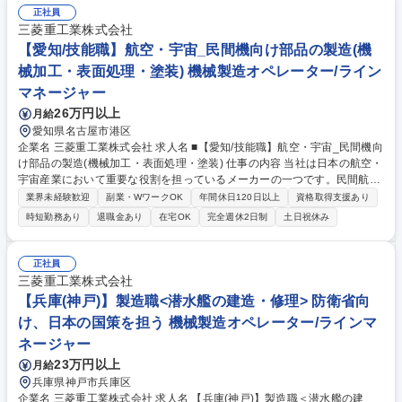
正社員
三菱重工業株式会社
【愛知/技能職】航空・宇宙_民間機向け部品の製造(機
械加工・表面処理・塗装) 機械製造オペレーター/ライン
マネージャー
26万円以上
月給
愛知県名古屋市港区
企業名 三菱重工業株式会社 求人名 ■【愛知/技能職】航空・宇宙_民間機向
け部品の製造(機械加工・表面処理・塗装) 仕事の内容 当社は日本の航空・
宇宙産業において重要な役割を担っているメーカーの一つです。民間航空
機市場の需要は拡大しており、増産体制の構築と生産性改善を推進するた
業界未経験歓迎
副業・WワークOK
年間休日120日以上
資格取得支援あり
め、製造部門の核となるメンバーを募集します。 ※下記いずれかの専門工
時短勤務あり
退職金あり
在宅OK
完全週休2日制
土日祝休み
程をお任せ致します。 ■機械加工：超大型NC工作機械を用い、航空宇宙
特有の「難削材」をミクロン単位で精密加工します。■表面加工：航空機
専用の特殊な化学薬品を用い、機体を過酷な環境から守るコーティングを
正社員
施します。■塗装：航空機専用の塗料やスプレーガンなど用い、機体の塗
三菱重工業株式会社
装を行います。■塑性加工・熱処理：大型プレス機での精密な曲げ加工
【兵庫(神戸)】製造職<潜水艦の建造・修理> 防衛省向
や、大型炉での熱処理を担当します。 募集職種 ■【愛知/技能職】航空・
け、日本の国策を担う 機械製造オペレーター/ラインマ
宇宙_民間機向け部品の製造(機械加工・表面処理・塗装)
ネージャー
23万円以上
月給
兵庫県神戸市兵庫区
企業名 三菱重工業株式会社 求人名 【兵庫(神戸)】製造職＜潜水艦の建