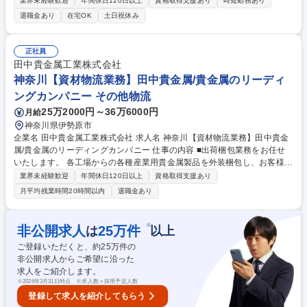
業界未経験歓迎
年間休日120日以上
資格取得支援あり
時短勤務あり
をお任せいたします。 【業務詳細】製品品質と試験・検査技術の調査、改
退職金あり
在宅OK
土日祝休み
善、規格認証に関わる適合性評価ならびに試験機器の保全技術改善に関す
る業務。将来的には品質マネジメントシステムの維持・改善、社内標準化
および品質管理に関する計画の立案・推進を通じてJFE製品のブランド価
正社員
値向上に貢献していただきます【配属部署について】鉄鋼製品（原材料・
田中貴金属工業株式会社
半製品を含む）の分析、試験、検査を統括する品質保証室・材料試験セン
神奈川【資材物流業務】田中貴金属/貴金属のリーディ
ターになります。 募集職種 【千葉】品質保証（鉄鋼製品）★ポジティブ
ングカンパニー その他物流
アクション求人(女性歓迎)
25万2000円～36万6000円
月給
神奈川県伊勢原市
企業名 田中貴金属工業株式会社 求人名 神奈川【資材物流業務】田中貴金
属/貴金属のリーディングカンパニー 仕事の内容 ■出荷梱包業務をお任せ
いたします。 各工場からの各種産業用貴金属製品を外装梱包し、お客様へ
発送します。 募集職種 神奈川【資材物流業務】田中貴金属/貴金属のリー
業界未経験歓迎
年間休日120日以上
資格取得支援あり
ディングカンパニー
月平均残業時間20時間以内
退職金あり
※
非公開求人
25
万件
は
以上
ご登録いただくと、約
25
万件の
非公開求人からご希望に沿った
求人をご紹介します。
※
2026年3月31日時点 ※求人数＝採用予定人数
登録して求人を紹介してもらう