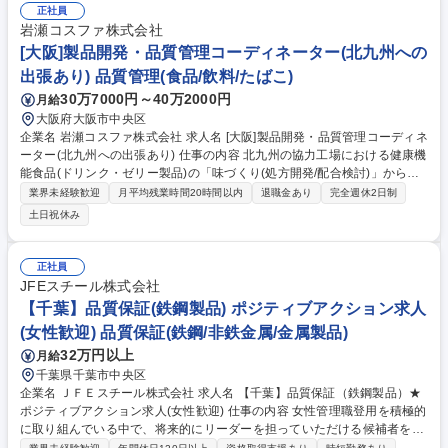
の自動化が注目されている中、機械のメンテナンスができる方の市場価値
正社員
が非常に高まっております。ぜひ大手メーカーの設備保全へ挑戦を！ 【育
岩瀬コスファ株式会社
成】入社後は専属の育成担当制や、自己啓発の費用負担、社内の教育プロ
[大阪]製品開発・品質管理コーディネーター(北九州への
グラムなど様々な育成を用意しております！ 募集職種 【星崎工場】設備
出張あり) 品質管理(食品/飲料/たばこ)
保全(◆製造業経験者歓迎)◆年休131日◎独身寮・社宅完備
30万7000円～40万2000円
月給
大阪府大阪市中央区
企業名 岩瀬コスファ株式会社 求人名 [大阪]製品開発・品質管理コーディネ
ーター(北九州への出張あり) 仕事の内容 北九州の協力工場における健康機
能食品(ドリンク・ゼリー製品)の「味づくり(処方開発/配合検討)」から
「量産対応(品質管理)」までモノづくりの上流工程/製造の現場に幅広く携
業界未経験歓迎
月平均残業時間20時間以内
退職金あり
完全週休2日制
わって頂くポジションです。 ■工場での技術指導・品質管理：北九州工場
土日祝休み
への出張(月の大半)を通じた現場教育・品質管理。 ■処方開発(配合検討)・
見積作成：ドリンク・ゼリー製品の処方開発(配合検討)・原価計算～見積
作成 【採用背景】様々な原料を知り尽くす商社として、原料提案～OEM
正社員
製造までできる体制を作ることで新たなビジネスを獲得・強化したい。 募
JFEスチール株式会社
集職種 [大阪]製品開発・品質管理コーディネーター(北九州への出張あり)
【千葉】品質保証(鉄鋼製品) ポジティブアクション求人
(女性歓迎) 品質保証(鉄鋼/非鉄金属/金属製品)
32万円以上
月給
千葉県千葉市中央区
企業名 ＪＦＥスチール株式会社 求人名 【千葉】品質保証（鉄鋼製品）★
ポジティブアクション求人(女性歓迎) 仕事の内容 女性管理職登用を積極的
に取り組んでいる中で、将来的にリーダーを担っていただける候補者を募
集します。入社後は主に鉄鋼製品(原材料・半製品を含む)の品質保証業務