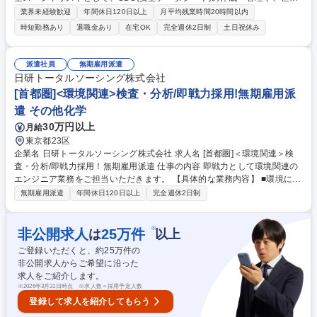
各国の化学物質法規制への対応を推進。世界中の法規制を守りながら製品
業界未経験歓迎
年間休日120日以上
月平均残業時間20時間以内
を安全に届けるための管理をお任せいたします。 【業務詳細】(1)製品SD
時短勤務あり
退職金あり
在宅OK
完全週休2日制
土日祝休み
Sの作成、維持管理(2)原材料SDSの管理とデータベースへの反映(3)製品
安全システム、データベースの維持管理(4)各国の化学物質管理法規制への
対応 ※潤滑油事業は研究から製造、販売までを一貫して部門内に有してお
派遣社員
無期雇用派遣
り、成長に伴い様々な職務に挑戦可能です。将来的に海外拠点の専門職や
日研トータルソーシング株式会社
マネージャー、コーポレート部門へのキャリアパスも描ける環境です。 募
[首都圏]<環境関連>検査・分析/即戦力採用!無期雇用派
集職種 PA【東京/製品安全担当(SDS作成・化学物質管理)】手当充実/フル
遣 その他化学
フレックス制度
30万円以上
月給
東京都23区
企業名 日研トータルソーシング株式会社 求人名 [首都圏]＜環境関連＞検
査・分析/即戦力採用！無期雇用派遣 仕事の内容 即戦力として環境関連の
エンジニア業務をご担当いただきます。 【具体的な業務内容】 ■環境に関
する検査･分析測定（水質検査、大気成分） 募集職種 [首都圏]＜環境関連
無期雇用派遣
年間休日120日以上
完全週休2日制
＞検査・分析/即戦力採用！無期雇用派遣
※
非公開求人
25
万件
は
以上
ご登録いただくと、約
25
万件の
非公開求人からご希望に沿った
求人をご紹介します。
※
2026年3月31日時点 ※求人数＝採用予定人数
登録して求人を紹介してもらう