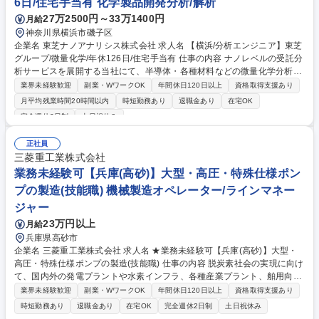
6日/住宅手当有 化学製品開発分析/解析
27万2500円～33万1400円
月給
神奈川県横浜市磯子区
企業名 東芝ナノアナリシス株式会社 求人名 【横浜/分析エンジニア】東芝
グループ/微量化学/年休126日/住宅手当有 仕事の内容 ナノレベルの受託分
析サービスを展開する当社にて、半導体・各種材料などの微量化学分析を
担当いただきます。顧客の研究開発や品質保証を支援する重要なポジショ
業界未経験歓迎
副業・WワークOK
年間休日120日以上
資格取得支援あり
ンです。 【具体的には】■半導体・各種材料などの微量化学分析 ■半導体
月平均残業時間20時間以内
時短勤務あり
退職金あり
在宅OK
材料の微量金属分析および評価 ■クリーンルーム内での酸処理 ■分析機器
完全週休2日制
土日祝休み
（ICP-MS、イオンクロマトグラフィーなど）の操作とメンテナンス ■分
析手法の開発と最適化 ■分析結果のデータ処理と報告書作成 【仕事の魅
正社員
力】世界トップクラスの分析会社として、最先端の技術開発に不可欠な高
三菱重工業株式会社
難度の分析に携われます。 募集職種 【横浜/分析エンジニア】東芝グルー
業務未経験可【兵庫(高砂)】大型・高圧・特殊仕様ポン
プ/微量化学/年休126日/住宅手当有
プの製造(技能職) 機械製造オペレーター/ラインマネー
ジャー
23万円以上
月給
兵庫県高砂市
企業名 三菱重工業株式会社 求人名 ★業務未経験可【兵庫(高砂)】大型・
高圧・特殊仕様ポンプの製造(技能職) 仕事の内容 脱炭素社会の実現に向け
て、国内外の発電プラントや水素インフラ、各種産業プラント、舶用向け
など多様な社会基盤を支える大型・高圧・特殊仕様ポンプにおける製造業
業界未経験歓迎
副業・WワークOK
年間休日120日以上
資格取得支援あり
務をお任せします。 【詳細】これまでの経験や適性に応じて、以下2職種
時短勤務あり
退職金あり
在宅OK
完全週休2日制
土日祝休み
のいずれかの業務をお任せします。■機械職：NC工作機械を用いたポンプ