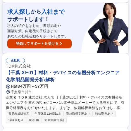
部品の精密機械加工をお任せします。高い技術力が求められる工程で、製
品の品質を左右する重要な役割を担って頂きます。■仕上組立職：完成品
求人探し
入社まで
から
ポンプの調整・組立、試運転を行い、現地での据付指導や分解組立指導も
サポートします！
行います。現場での実務経験を通じて幅広いスキルを身につけていただけ
る環境です。 募集職種 ★業務未経験可【兵庫(高砂)】大型・高圧・特殊仕
求人の紹介をはじめ、書類添削や
様ポンプの製造(技能職)
面談対策、内定後の手続きまで
あなたの転職活動をサポートします。
登録してサポートを受ける
正社員
TDK株式会社
【千葉:XE01】材料・デバイスの有機分析エンジニア
化学製品開発分析/解析
34万円～57万円
月給
千葉県市川市
企業名 ＴＤＫ株式会社 求人名 【千葉:XE01】材料・デバイスの有機分析
エンジニア 仕事の内容 ■グローバル電子部品メーカーである当社にて、有
機分析業務をお任せいたします。まずは、依頼解析業務をお任せし、将来
的には課題解決のプロジェクトの推進やマネジメント業務をお任せしま
業界未経験歓迎
年間休日120日以上
資格取得支援あり
時短勤務あり
す。 【業務内容】■分光分析技術（FT-IR、Raman等）を用いたTDK全社
退職金あり
在宅OK
完全週休2日制
の材料・デバイスの評価・解析業務 ■有機構造解析技術（GC、GC/MS、L
C、LC/MS、NMR、ToF-SIMS等）を用いたTDK全社の材料・デバイスの