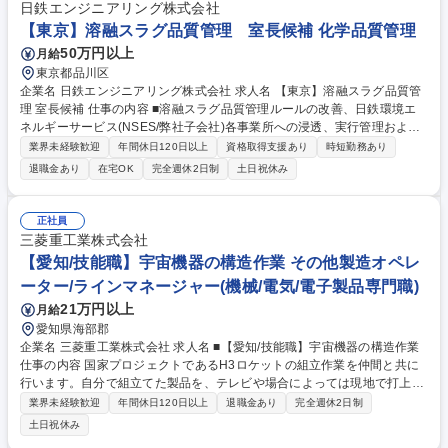
トチームに参画。まだ世にない評価基準を自らの手で確立する、素材メー
日鉄エンジニアリング株式会社
カーの枠を超えたダイナミックな開発を経験できます。 募集職種 【千葉/
【東京】溶融スラグ品質管理 室長候補 化学品質管理
リチウムイオン電池材料(全固体電解質)の品質評価・分析技術開発】
50万円以上
月給
東京都品川区
企業名 日鉄エンジニアリング株式会社 求人名 【東京】溶融スラグ品質管
理 室長候補 仕事の内容 ■溶融スラグ品質管理ルールの改善、日鉄環境エ
ネルギーサービス(NSES/弊社子会社)各事業所への浸透、実行管理および
室運営管理等のマネジメント業務 １．ICT部門と連携し、溶融スラグ品質
業界未経験歓迎
年間休日120日以上
資格取得支援あり
時短勤務あり
管理のためのデータ取り及びシステム構築 ２．NSES本社・各事業所と連
退職金あり
在宅OK
完全週休2日制
土日祝休み
携し、弊社が進めるスラグ品質管理業務の落とし込み ３．スラグ品質トラ
ブルが発生した際に、再発防止策の策定及びNSES各事業所へ再発防止策
の浸透 ※当面は先任とマンツーマンで業務に取り組んでもらい、OJTによ
正社員
る育成を基本とします。各種マネジメントに関わる社内講座、研修受講あ
三菱重工業株式会社
り。 募集職種 【東京】溶融スラグ品質管理 室長候補
【愛知/技能職】宇宙機器の構造作業 その他製造オペレ
ーター/ラインマネージャー(機械/電気/電子製品専門職)
21万円以上
月給
愛知県海部郡
企業名 三菱重工業株式会社 求人名 ■【愛知/技能職】宇宙機器の構造作業
仕事の内容 国家プロジェクトであるH3ロケットの組立作業を仲間と共に
行います。自分で組立てた製品を、テレビや場合によっては現地で打上げ
の瞬間を見ることができるので、達成感や充実感を味わうことができる業
業界未経験歓迎
年間休日120日以上
退職金あり
完全週休2日制
務です。 下記の構造組立作業に従事いただきます。 【機種】・H3ロケッ
土日祝休み
ト ・HTV-X（こうのとり後継機） ・他、宇宙機器 【作業内容（具体