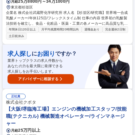
25万8800円～34万1000円
月給
東京都杉並区
企業名 株式会社武蔵野化学研究所 求人名 【杉並区/研究職】世界唯一合成
乳酸メーカー/年休125日/フレックスタイム制 仕事の内容 世界初の乳酸製
法技術を確立し、食品・化粧品・医薬・工業の各メーカーに高品質な乳酸
群や関連化学品を供給する当社で微生物を用いた有機酸またはアミノ酸製
年間休日120日以上
月平均残業時間20時間以内
退職金あり
完全週休2日制
造プロセスの開発をお任せします。 【業務詳細】■微生物・発酵プロセス
土日祝休み
の基礎検討■生産性・品質向上のための改良検討■精製・後工程プロセスの
検討■スケールアップ・製造移管対応■データ整理・技術文書作成 【当社
の強み】当社は、世界で初めて合成法による乳酸の量産に成功した“合成
求人探し
お困り
に
ですか？
乳酸の世界的なパイオニア”で、現在も世界で唯一の合成乳酸のメーカー
業界トップクラスの求人件数から
です。 募集職種 【杉並区/研究職】世界唯一合成乳酸メーカー/年休125日/
あなたの力を最大限に発揮できる
フレックスタイム制
求人探しをお手伝いします。
アドバイザーに相談する
正社員
株式会社クボタ
【大阪/堺臨海工場】エンジンの機械加工スタッフ/技能
職(テクニカル) 機械製造オペレーター/ラインマネージ
ャー
25万円以上
月給