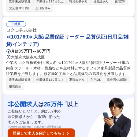
認、外部コンサル窓口、化学物質管理システムの運用保守等を担当。グロ
業界未経験歓迎
年間休日120日以上
時短勤務あり
退職金あり
在宅OK
ーバル供給を支える重要ポジションです。 【業務詳細】■各国REACH(E
完全週休2日制
土日祝休み
U, UK, トルコ, 中国, 韓国, 台湾)への化学物質登録等の対■各国輸入実績数
量の集計および法適合状況の確認■外部コンサルタントとの連絡窓口業務■
化学物質管理システムの維持管理 【魅力・キャリア】部門内に研究・製
正社員
造・販売・サプライチェーンを擁し、将来的には専門職の極みだけでなく
コクヨ株式会社
海外拠点や他部門のマネジャーなど柔軟なキャリア形成が可能です。 募集
≪101769≫大阪/品質保証リーダー 品質保証(日用品/雑
職種 PA【東京/製品安全担当(海外化学物質規制対応)】手当充実/フレック
貨/インテリア)
ス
39万円～60万円
月給
大阪府大阪市東成区
企業名 コクヨ株式会社 求人名 ≪101769≫大阪/品質保証リーダー 仕事の
内容 スチール・木材・樹脂などを主材料とするオフィス家具製品の品質保
証業務を担当します。顧客満足度向上と品質体制の高度化を推進します。
既存製品から新分野製品、グローバル領域まで幅広く関わる重要なポジシ
業界未経験歓迎
年間休日120日以上
退職金あり
在宅OK
完全週休2日制
ョン です。国内外の生産工場（約20拠点）に対する品質監査・改善指
服装自由
導、顧客クレーム対応、不具合事象の原因分析と対策立案、新製品開発時
の評価・リスクチェック、品質規格の整備・見直し・運用、海外拠点の品
質基準整備や製造品質の改善などを担当。将来的には品質保証チームのグ
※
非公開求人
25
万件
は
以上
ループリーダーとして活躍いただきます。 募集職種 ≪101769≫大阪/品
ご登録いただくと、約
25
万件の
質保証リーダー
非公開求人からご希望に沿った
求人をご紹介します。
※
2026年3月31日時点 ※求人数＝採用予定人数
登録して求人を紹介してもらう