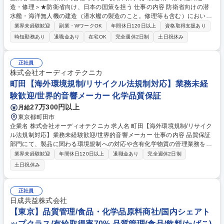
造・修理＞★防衛省向け、日本の国策を担う 仕事の内容 防衛省向けの潜
水艦・海洋無人機の建造（潜水艦の製造のこと。修理等も含む）におい
て、機械加工・仕上げ・鉄工・溶接・塗装・電気/電子機器組立作業などか
業界未経験歓迎
副業・WワークOK
年間休日120日以上
資格取得支援あり
ら、ご経験に合わせた業務をお任せします。 【詳細】三菱重工は世界的に
時短勤務あり
退職金あり
在宅OK
完全週休2日制
土日祝休み
もトップクラスと言われる日本の潜水艦を一手に担っています。海に囲ま
れた日本という立地において潜水艦は、自衛隊装備品の中でも重要度の高
い国防最前線の分野であり、また今後伸長が予想される海洋無人機（機雷
正社員
及び機雷の探知を行う水中自動制御機器）はこれから開発段階、という事
株式会社オーディオテクニカ
業のため、事業初期から関わることができる非常にやりがいのあるフェー
町田【海外環境規制/リサイクル法規制対応】業務未経
ズになっています。 募集職種 【兵庫(神戸)】製造職＜潜水艦の建造・修理
験歓迎/世界的音響メーカー 化学品質保証
＞★防衛省向け、日本の国策を担う
27万300円以上
月給
東京都町田市
企業名 株式会社オーディオテクニカ 求人名 町田【海外環境規制/リサイク
ル法規制対応】業務未経験歓迎/世界的音響メーカー 仕事の内容 品質保証
部門にて、製品に関わる環境規制への対応や含有化学物質の管理業務をお
任せいたします。 【具体的に】■chemSHERPA等を用いた取引先からの
業界未経験歓迎
年間休日120日以上
退職金あり
完全週休2日制
化学物質情報の収集・確認 ■各国環境関連法規制（化学物質・リサイク
土日祝休み
ル・包装材等）の調査と社内展開 ■グリーン調達基準の運用、取引先への
調査依頼・是正対応 ■製品が各国の環境規制に適合していることの確認、
関連文書の整備 ■規制動向のモニタリングと社内共有など 募集職種 町田
正社員
【海外環境規制/リサイクル法規制対応】業務未経験歓迎/世界的音響メー
日成共益株式会社
カー
【東京】品質管理/食品・化学品原料商社/国内シェアト
ップクラス/有給取得率70% 品質管理(食品/飲料/たばこ)