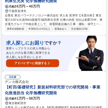
利厚生充実 化学無機研究開発
26万円～40万円
月給
千葉県富津市
企業名 東京パワーテクノロジー株式会社 求人名 富津市【水質分析】東京
電力100％出資/Web面接可/福利厚生充実 仕事の内容 当社は創業70年、東
京電力グループ中核企業として、発電関連設備の工事・運転・保守と一貫
したエンジニアリングサービスを提供。そんな当社にて火力発電所発電設
業界未経験歓迎
年間休日120日以上
退職金あり
完全週休2日制
備に関連する水質分析業務をお任せいたします。 火力発電所発電設備に関
連する水質分析（サンプリング・分析・レポーティング）を担当頂きま
す。 当面は分析業務がメインとなりますが、将来的には分析結果に基づい
求人探し
お困り
に
ですか？
た運転・制御条件の調整等もご担当いただく想定です。 ・主な分析機器：
業界トップクラスの求人件数から
イオンクロマトグラフィー・吸光光度計 ・分析項目：濁度、ｐH、電導
あなたの力を最大限に発揮できる
度、溶存酸素、塩素、亜硝酸、リン酸、シリカ 募集職種 富津市【水質分
求人探しをお手伝いします。
析】東京電力100％出資/Web面接可/福利厚生充実
アドバイザーに相談する
正社員
デンカ株式会社
【町田/基礎研究】新規材料研究部での研究開発・事業
化推進担当 化学無機研究開発
41万円～58万円
月給
東京都町田市
企業名 デンカ株式会社 求人名 【町田/基礎研究】新規材料研究部での研究