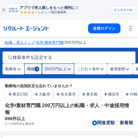
アプリで求人探しをもっと便利に！
インストール
レビュー高評価
無料
会員ログイン
/
/
転職・求人トップ
化学/素材専門職
200万円以上
検索条件を設定する
勤務地
職種
200万円以上
こだわり条件
雇用形態
1
勤務地の追加設定を忘れていませんか？
東京23区
大阪市
名古屋市
東京都
横浜市
川崎
化学/素材専門職 200万円以上の転職・求人・中途採用情
報
898
件以上
関連度順
新着順
1
〜
100
件目を表示中