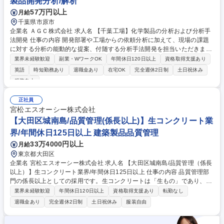
製品開発分析/解析
57万円以上
月給
千葉県市原市
企業名 ＡＧＣ株式会社 求人名 【千葉工場】化学製品の分析および分析手
法開発 仕事の内容 開発部署や工場からの依頼分析に加えて、現場の課題
に対する分析の能動的な提案、付随する分析手法開発を担当いただきま
す。基本的には、案件に応じてチームを組んで対応いただきます。また、
業界未経験歓迎
副業・WワークOK
年間休日120日以上
資格取得支援あり
比較的経験の浅い メンバーが多いため、ご経験によっては技術指導や将来
英語
時短勤務あり
退職金あり
在宅OK
完全週休2日制
土日祝休み
的にはマネジメント業務も期待します。■分析対象：フッ素を原料とす
服装自由
る、低分子量から高分子量の樹脂製品及びそれを用いた成型品（フィルム
／膜／ゴム等）、クロール・アルカリの基礎化学製品、環境分析（大気・
正社員
水質等）等幅広くお任せ。■主に使用する分析装置例：GC、LCMS、FT-I
宮松エスオーシー株式会社
R、NMR、GPC、XRD等 ※現状、液体・気体分析（有機系）の割合が多
【大田区城南島/品質管理(係長以上)】生コンクリート業
いです。 募集職種 【千葉工場】化学製品の分析および分析手法開発
界/年間休日125日以上 建築製品品質管理
33万4000円以上
月給
東京都大田区
企業名 宮松エスオーシー株式会社 求人名 【大田区城南島/品質管理（係長
以上）】生コンクリート業界/年間休日125日以上 仕事の内容 品質管理部
門の係長以上としての採用です。生コンクリートは「生もの」であり、
日々の温度や湿度によって出来栄えが変わる特性があります。そのため、
業界未経験歓迎
年間休日120日以上
資格取得支援あり
転勤なし
品質管理担当者は日常的に各種検査を行い、 製品の品質を一定に保つ重要
退職金あり
完全週休2日制
土日祝休み
服装自由
な役割を担います。 専門性が高い業務ですが、社内で約1年かけて一人前
になれる環境を整えており、経験を積むことで「職人気質」な専門性を身