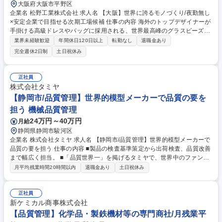
大阪府大阪市平野区
企業名 松野工業株式会社 求人名 【大阪】世界に誇るモノづくり/夜勤無し
×安定企業で目指せる次期工場候補 仕事の内容 海外のトップデザイナーが
手掛ける高級ドレスやバッグに採用される、世界最高峰のグラスビーズ製
造を担当します。まずは現場での一連の工程を習得したのち、将来的に次
業界未経験歓迎
年間休日120日以上
転勤なし
退職金あり
期工場長候補として組織強化をお任せします。 計画的な受注生産体制で夜
完全週休2日制
土日祝休み
勤はございません、完成品は海外へ輸出され、高級ドレスやバッグの副資
材になります。単なる一担当ではなく「将来のリーダー」としてお迎えす
るため、生産効率の向上に向けた改善提案、メンバーのマネジメントな
正社員
ど、自らのアイデアを現場に反映させるやりがいと成長を存分に実感でき
株式会社タミヤ
ます。これまでの経験を活かして製造部門をリードする中核として一緒に
【静岡市/品質管理】世界的模型メーカーで品質の要を
働いてみませんか？ 募集職種 【大阪】世界に誇るモノづくり/夜勤無し×
担う 機械品質管理
安定企業で目指せる次期工場候補
24万円～40万円
月給
静岡県静岡市駿河区
企業名 株式会社タミヤ 求人名 【静岡市/品質管理】世界的模型メーカーで
品質の要を担う 仕事の内容 ■製品の検査基準策定から出荷検査、品質改善
まで幅広く担当。 ■「品質世界一」を掲げるタミヤで、世界中のファンに
最高の品質を届ける仕事です。 【具体例】 ■検査業務：受入れ部品や完成
月平均残業時間20時間以内
退職金あり
土日祝休み
品の出荷検査、検査結果の分析とフィードバック ■基準策定：設計図を基
に検査・品質基準の作成、更新業務 ■改善活動：市場からの品質情報分析
と社内共有、製品品質向上に向けた改善提案 ■信頼性試験：開発段階から
正社員
の試験による品質担保 募集職種 【静岡市/品質管理】世界的模型メーカー
新ケミカル商事株式会社
で品質の要を担う
【品質管理】化学品・製鉄機材等の専門商社/月残業平