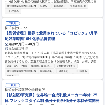
ホン酸を用いた独自の硫酸化技術による製品開発。研究室内の実験に留ま
らず、量産化の工程まで一貫して携わり、多品種少量生産を支える中核メ
月平均残業時間20時間以内
転勤なし
退職金あり
完全週休2日制
ンバーとして、開発の手応えをダイレクトに実感できます。 ■業務詳細：
土日祝休み
界面活性剤の実験・データ取得、特性評価。顧客ニーズに基づく代替原料
の探索や試作、製造工程の改善・トラブルシューティング等。 ■開発の面
白み：研究～量産立ち上げまで一貫して関わるため、試行錯誤の結果が製
正社員
品として形になる喜びがあります。営業や製造現場と物理的にも近く、顧
株式会社G-Too
客への貢献や現場の課題解決を自分の技術で実現している実感を強く得ら
【品質管理】世界で愛用されている「コピック」/月平
れます。 募集職種 【大阪/研究開発】希少な硫酸化技術/量産まで手掛け
均残業時間10H 化学品質管理
「大きな実験室」から世界へ
32万円～40万円
月給
東京都江戸川区
企業名 株式会社Ｇ－Ｔｏｏ 求人名 【品質管理】世界で愛用されている
「コピック」/月平均残業時間10H 仕事の内容 お客様に満足いただける品
質を維持するため、製造工程全体における情報収集、検査、分析、調整、
改善を行う役割を担っていただきます。 【業務詳細】 ■部品受入検査 ■完
副業・WワークOK
年間休日120日以上
資格取得支援あり
成品受入検査 ■工場や分析部門との折衝（関東圏内の協力会社訪問、メー
月平均残業時間20時間以内
時短勤務あり
退職金あり
土日祝休み
ル、電話でのやり取りなど） ■品質検査方法や改善策の提案 ■社内の他部
服装自由
署との連携 （変更の範囲：当社業務全般） 募集職種 【品質管理】世界で
愛用されている「コピック」/月平均残業時間10H
正社員
株式会社武蔵野化学研究所
【杉並区/研究職】世界唯一合成乳酸メーカー/年休125
日/フレックスタイム制 低分子化学/低分子素材研究開発