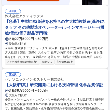
正社員
株式会社アクティックス
【急募】中型自動免許をお持ちの方大歓迎!製造(洗浄)ス
タッフ その他製造オペレーター/ラインマネージャー(機
械/電気/電子製品専門職)
27万5000円～50万円
月給
愛知県刈谷市
企業名 株式会社アクティックス 求人名 【急募】中型自動免許をお持ちの
方大歓迎！製造（洗浄）スタッフ 仕事の内容 治具の塗装を洗浄するお仕
事をお任せします。 ★治具の引き取りや、納品に中型自動車免許ふが必須
となります★ 主要取引先はトヨタ自動車株式会社です。 (1)洗浄後塗装治
月平均残業時間20時間以内
転勤なし
完全週休2日制
具の納品と洗浄前塗装治具の引取(2)工場内で引取塗装治具の形状と材質を
確認(3)塗装治具を洗浄槽に漬けこむ(4)塗装治具を自然乾燥又はエアーで
乾燥させる(5)ショットブラストで細やかな塗装残りの除去や表面研磨及び
正社員
仕上げ(6)エアー払い(7)検品と数量確認 募集職種 【急募】中型自動免許を
パナソニックインダストリー株式会社
お持ちの方大歓迎！製造（洗浄）スタッフ
【大阪/門真】研究開発における技術管理 化学品質保証
38万5000円～65万円
月給
大阪府門真市
企業名 パナソニックインダストリー株式会社 求人名 【大阪/門真】研究開
発における技術管理 仕事の内容 新規技術開発を担う技術開発センターに
て、技術法規・製品安全・化学物質管理の各委員会運営や不適合改善など