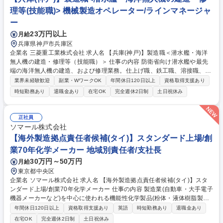
活かして拠点長として手腕を発揮できます。 募集職種 【海外製造拠点責
理等(技能職)> 機械製造オペレーター/ラインマネージャ
任者候補(中国/珠海)】スタンダード上場/創業70年化学メーカー
ー
23万円以上
月給
兵庫県神戸市兵庫区
企業名 三菱重工業株式会社 求人名 【兵庫(神戸)】製造職＜潜水艦・海洋
無人機の建造・修理等（技能職）＞ 仕事の内容 防衛省向け潜水艦や最先
端の海洋無人機の建造、および修理業務。仕上げ職、鉄工職、溶接職、塗
装職、電気/電子機器組立、クレーン運転、設備保全など、ご自身の適性や
業界未経験歓迎
副業・WワークOK
年間休日120日以上
資格取得支援あり
希望に応じた現場技能職に従事します。 日本のトップクラスの性能を誇る
時短勤務あり
退職金あり
在宅OK
完全週休2日制
土日祝休み
潜水艦の建造から試運転、修理まで一貫して携わります。 (1)仕上げ・鉄
工・溶接・塗装:部品の最終調整や溶接、外板塗装 (2)電気/電子機器組立:
艦内の電気系統の配線や機器設置 (3)設備保全・クレーン運転:工場の製造
正社員
ラインメンテナンス等 (4)足場職：足場の組立・解体・変更等 募集職種
ソマール株式会社
【兵庫(神戸)】製造職＜潜水艦・海洋無人機の建造・修理等（技能職）＞
【海外製造拠点責任者候補(タイ)】スタンダード上場/創
業70年化学メーカー 地域別責任者/支社長
30万円～50万円
月給
東京都中央区
企業名 ソマール株式会社 求人名 【海外製造拠点責任者候補(タイ)】スタ
ンダード上場/創業70年化学メーカー 仕事の内容 製造業(自動車・大手電子
機器メーカーなど)を中心に使われる機能性化学製品(粉体・液体樹脂製品
など)の製造販売および商社機能も持つ弊社にて、タイ拠点の責任者候補
年間休日120日以上
資格取得支援あり
英語
時短勤務あり
退職金あり
を募集。国内で知識習得後、現地赴任頂きます。 現地で現在の拠点長から
在宅OK
完全週休2日制
土日祝休み