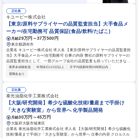
正社員
キユーピー株式会社
【東京/原料サプライヤーの品質監査担当】大手食品メ
ーカー/在宅勤務可 品質保証(食品/飲料/たばこ)
29万円～37万500円
月給
東京都調布市
企業名 キユーピー株式会社 求人名 【東京/原料サプライヤーの品質監査担
当】大手食品メーカー/在宅勤務可 仕事の内容 弊社の原料サプライヤーの
品質監査担当として、一部グループ会社の品質監査も担っていただきなが
ら、キユーピーグループ全体の品質維持に向けて、以下業務をお任せいた
業界未経験歓迎
年間休日120日以上
月平均残業時間20時間以内
します。 ■原材料の品質基準策定 ■原料サプライヤーに対する監査実務 ■
退職金あり
原料不良の有効性確認および改善の対応や原料の危害分析 ■グループ原料
管理 等 監査業務の経験を積んでいただき、他の品質保証の経験を積んで
いただきます。将来的にはリーダークラスで業務を担っていただける方を
正社員
希望いたします。 募集職種 【東京/原料サプライヤーの品質監査担当】大
泰光油脂化学工業株式会社
手食品メーカー/在宅勤務可
【大阪/研究開発】希少な硫酸化技術/量産まで手掛け
「大きな実験室」から世界へ 化学製品開発
30万円～45万円
月給
大阪府大阪市城東区
企業名 泰光油脂化学工業株式会社 求人名 【大阪/研究開発】希少な硫酸化
技術/量産まで手掛け「大きな実験室」から世界へ 仕事の内容 クロルスル