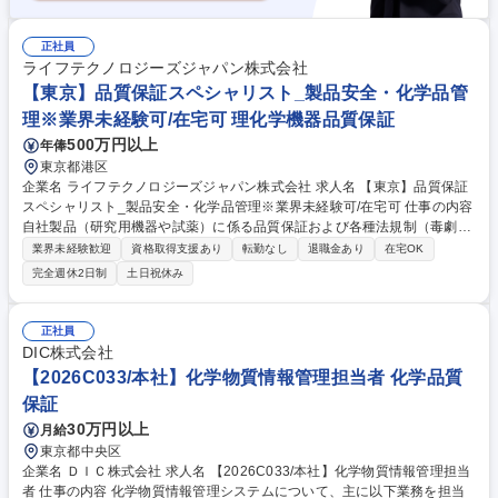
正社員
ライフテクノロジーズジャパン株式会社
【東京】品質保証スペシャリスト_製品安全・化学品管
理※業界未経験可/在宅可 理化学機器品質保証
500万円以上
年俸
東京都港区
企業名 ライフテクノロジーズジャパン株式会社 求人名 【東京】品質保証
スペシャリスト_製品安全・化学品管理※業界未経験可/在宅可 仕事の内容
自社製品（研究用機器や試薬）に係る品質保証および各種法規制（毒劇
法、労働安全衛生法、電安法等）への適合性調査、行政対応、法定ラベ
業界未経験歓迎
資格取得支援あり
転勤なし
退職金あり
在宅OK
ル・SDS作成、顧客からの問い合わせ対応業務などをお任せします ■国内
完全週休2日制
土日祝休み
製品規制の調査、データベース管理・GHSラベル、SDSの作成及び改定■
顧客問い合わせ対応、証明書発行・プロセス改善、法規制適合のための事
業支援■毒物劇物取扱責任者としての製品管理、業許可の維持 ■教育訓練
正社員
資料の作成および社内教育の実施 ※機器・試薬とラインナップが幅広いた
DIC株式会社
め、意思決定が早くスピード感を持って業務を推進できる環境です。 募集
【2026C033/本社】化学物質情報管理担当者 化学品質
職種 【東京】品質保証スペシャリスト_製品安全・化学品管理※業界未経
保証
験可/在宅可
30万円以上
月給
東京都中央区
企業名 ＤＩＣ株式会社 求人名 【2026C033/本社】化学物質情報管理担当
者 仕事の内容 化学物質情報管理システムについて、主に以下業務を担当