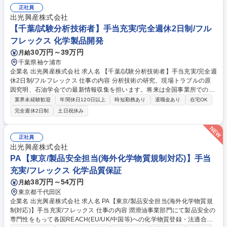
評価・解析業務 【組織ミッション】■評価解析技術を用いて顧客をサポー
正社員
トする。 ■評価解析のベンチマーク/ロードマップを整備し、顧客に貢献で
出光興産株式会社
きる「見えないものを見えるようにする」先端技術を開発する。 募集職種
【千葉/試験分析技術者】手当充実/完全週休2日制/フル
【千葉:XE01】材料・デバイスの有機分析エンジニア
フレックス 化学製品開発
30万円～39万円
月給
千葉県袖ケ浦市
企業名 出光興産株式会社 求人名 【千葉/試験分析技術者】手当充実/完全週
休2日制/フルフレックス 仕事の内容 分析技術の研究、現場トラブルの原
因究明、石油学会での最新情報収集を担います。将来は全国事業所でのロ
ーテーションを通じ、全社視点での技術マネジメントを経験できます。
業界未経験歓迎
年間休日120日以上
時短勤務あり
退職金あり
在宅OK
【業務詳細】(1)現場の試験技術向上と品質向上の施策立案(2)製品異常発
完全週休2日制
土日祝休み
生時の原因究明と是正処置、現場への技術指導(3)最新の分析機器（GC/M
S等）を用いた分析法および物性試験法の研究(4)石油連盟等を通じた業界
の最新規制・技術情報の把握 ※将来的には全国の製油所・事業所へのロー
正社員
テーションがあり、技術の専門性を磨きながら、巨大なプラントの運営を
出光興産株式会社
支える幅広いキャリアを築くことが可能です。 募集職種 【千葉/試験分析
PA【東京/製品安全担当(海外化学物質規制対応)】手当
技術者】手当充実/完全週休2日制/フルフレックス
充実/フレックス 化学品質保証
38万円～54万円
月給
東京都千代田区
企業名 出光興産株式会社 求人名 PA【東京/製品安全担当(海外化学物質規
制対応)】手当充実/フレックス 仕事の内容 潤滑油事業部門にて製品安全の
専門性をもって各国REACH(EU/UK/中国等)への化学物質登録・法適合確