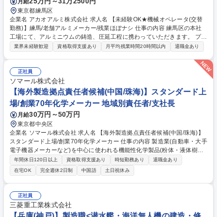
25万円～31万2500円
月給
東京都練馬区
企業名 アカオアルミ株式会社 求人名 【未経験OK★機械オペレータ(交替
勤務)】練馬/老舗アルミメーカー/残業ほぼナシ 仕事の内容 練馬区の本社
工場にて、アルミニウムの鋳造、圧延工程に携わっていただきます。 プレ
ス・スリッター等の機械オペレータ業務、その他付随業務をお任せしま
業界未経験歓迎
資格取得支援あり
月平均残業時間20時間以内
退職金あり
す。※夜勤を含む交替勤務です。 【未経験でも安心】機械の安全操作を学
ぶところからスタートし、機械操作と品質の関係の知識を深めながら作業
を覚えていきます。 業界･職種未経験の方も活躍されており、業務は今ま
正社員
でのご経験やスキル・適性を考慮し、できることからお任せしていきます
ソマール株式会社
のでご安心ください。 募集職種 【未経験OK★機械オペレータ(交替勤
【海外製造拠点責任者候補(中国/珠海)】スタンダード上
務)】練馬/老舗アルミメーカー/残業ほぼナシ
場/創業70年化学メーカー 地域別責任者/支社長
30万円～50万円
月給
東京都中央区
企業名 ソマール株式会社 求人名 【海外製造拠点責任者候補(中国/珠海)】
スタンダード上場/創業70年化学メーカー 仕事の内容 製造業(自動車・大手
電子機器メーカーなど)を中心に使われる機能性化学製品(粉体・液体樹脂
製品など)の製造販売および商社機能も持つ弊社にて、中国拠点の責任者
年間休日120日以上
資格取得支援あり
時短勤務あり
退職金あり
候補を募集。国内で知識習得後、現地赴任頂きます。 現地で現在の拠点長
在宅OK
完全週休2日制
中国語
土日祝休み
から業務引継ぎを実施。約50名の工場や営業の管理を通じ事業成長を牽引
します。■工場管理および営業拠点の業務管理 ■現地スタッフのマネジメ
ント ■日本本社の方針に基づく現地経営の推進 ■品質向上や製造効率の改
正社員
善施策の実行 ■現トップからの業務引継ぎ 【仕事の魅力】右肩上がりの成
三菱重工業株式会社
長を続ける海外拠点の経営を担う、裁量の大きなポジションです。経験を
【兵庫(神戸)】製造職<潜水艦・海洋無人機の建造・修