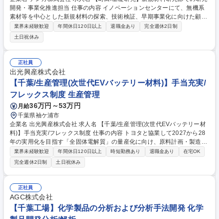
開発・事業化推進担当 仕事の内容 イノベーションセンターにて、無機系
素材等を中心とした新規材料の探索、技術検証、早期事業化に向けた顧客
対応および工場への研究移管を担当。基礎研究から事業化まで一気通貫で
業界未経験歓迎
年間休日120日以上
退職金あり
完全週休2日制
携わるポジションです。 【業務詳細】入社直後は既存テーマの早期事業化
土日祝休み
に向けた顧客対応や事業所への移管対応を担当します。その後は新規テー
マの探索・創出、共同研究やコンソーシアム等アカデミアとの連携を推進
します。基本1テーマ1人体制で裁量が大きく、PoC業務から継続的な開発
正社員
テーマまで幅広く関わります。将来的には管理職や研究スペシャリストと
出光興産株式会社
してのキャリアパスが描け、事業化を牽引する中核メンバーとしてご活躍
【千葉/生産管理(次世代EVバッテリー材料)】手当充実/
いただきます。 募集職種 【町田/基礎研究】新規材料研究部での研究開
フレックス制度 生産管理
発・事業化推進担当
36万円～53万円
月給
千葉県袖ケ浦市
企業名 出光興産株式会社 求人名 【千葉/生産管理(次世代EVバッテリー材
料)】手当充実/フレックス制度 仕事の内容 トヨタと協業して2027から28
年の実用化を目指す「全固体電解質」の量産化に向け、原料計画・製造計
画・在庫管理・工程管理といった、生産管理に関する業務をご担当頂きま
業界未経験歓迎
年間休日120日以上
時短勤務あり
退職金あり
在宅OK
す。 【業務詳細】原料・製造計画の立案、在庫・工程管理等の生産管理実
完全週休2日制
土日祝休み
務全般。実証設備から商業生産への移行フェーズのため、既存フローの運
用だけでなく、効率的な生産体制の「仕組みづくり」にも深く関与いただ
けます。NEDO推進プロジェクトの一環として、オールジャパンでのEV競
正社員
争力向上に貢献する社会的意義の大きなミッション。開発・製造技術・プ
AGC株式会社
ロセス開発部門と密に連携し、事業化を加速させます。 募集職種 【千葉/
【千葉工場】化学製品の分析および分析手法開発 化学
生産管理(次世代EVバッテリー材料)】手当充実/フレックス制度