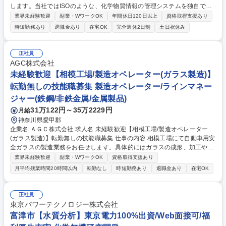
します。当社ではISOのような、化学物質情報の管理システムを独自で作
り運用しています。化学物質管理に対する意識の高い環境でスキルを磨け
業界未経験歓迎
副業・WワークOK
年間休日120日以上
資格取得支援あり
る点が魅力！ 【詳細】■化学物質関連法規制（各国法規・GHS等）に関す
時短勤務あり
退職金あり
在宅OK
完全週休2日制
土日祝休み
る情報の正確性・妥当性確認業務■化学物質情報管理システム内の各種デ
ータに対する監査および管理基準に基づく確認業務■化学物質情報管理シ
ステムの運営管理全般 ※当社ではISOのような「品質マネジメントシステ
正社員
ム(QMS)」や「環境マネジメントシステム(EMS)」の化学物質情報版の化
AGC株式会社
学物質情報管理システムをDIC独自で作り運用しています。 募集職種 【2
未経験歓迎【相模工場/製造オペレーター(ガラス製造)】
026C033/本社】化学物質情報管理担当者
転勤無しの技能職募集 製造オペレーター/ラインマネー
ジャー(鉄鋼/非鉄金属/金属製品)
31万122円～35万2229円
月給
神奈川県愛甲郡
企業名 ＡＧＣ株式会社 求人名 未経験歓迎【相模工場/製造オペレーター
(ガラス製造)】転勤無しの技能職募集 仕事の内容 相模工場にて自動車用安
全ガラスの製造業務をお任せします。具体的にはガラスの成形、加工や検
査、出荷等をお任せする予定です。5～7人のチーム編成で半年～1年で独
業界未経験歓迎
副業・WワークOK
資格取得支援あり
り立ちできるよう教育体制が整っています◎ 【相模工場】関東地方の自動
月平均残業時間20時間以内
転勤なし
時短勤務あり
退職金あり
在宅OK
車メーカーに供給する、自動車用安全ガラスの総合生産工場として1972
年に操業を開始しました。工場敷地の中に技術開発部門があり、生産部門
と連携して活動していることが特徴です。マイカー通勤が可能で、併せて
正社員
最寄り駅から送迎バスの運行もしています。 ※変更の範囲：適性により当
東京パワーテクノロジー株式会社
社業務全般に変更可能性あり 募集職種 未経験歓迎【相模工場/製造オペレ
富津市【水質分析】東京電力100%出資/Web面接可/福
ーター(ガラス製造)】転勤無しの技能職募集