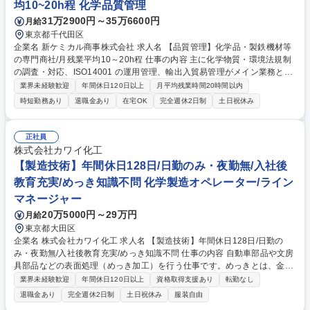
均10~20h程 化学品質管理
31万2900円～35万6600円
月給
東京都千代田区
企業名 新ケミカル商事株式会社 求人名 【品質管理】化学品・製鉄機材等
の専門商社/月残業平均10～20h程 仕事の内容 主に化学物質・環境法規制
の調査・対応、ISO14001 の運用管理、輸出入貿易管理がメイン業務とな
ります。 【業務詳細】■各種法規制（環境・化学物質など）に関する調
業界未経験歓迎
年間休日120日以上
月平均残業時間20時間以内
査、対応、社内向け講習開催の支援■ISO14001（環境マネジメントシステ
時短勤務あり
退職金あり
在宅OK
完全週休2日制
土日祝休み
ム）の事務局として運用管理業務全般■輸出入貿易管理■その他、仕様書・
SDS（安全データシート）確認、品質クレーム対応などの品質管理業務
【業務内容の変更範囲】当社の指定する業務 募集職種 【品質管理】化学
正社員
品・製鉄機材等の専門商社/月残業平均10～20h程
株式会社カワイ化工
【製造技術】年間休日128日/日勤のみ・夜勤無/入社後
教育充実/めっき知識不問 化学製造オペレーター/ライン
マネージャー
20万5000円～29万円
月給
東京都大田区
企業名 株式会社カワイ化工 求人名 【製造技術】年間休日128日/日勤の
み・夜勤無/入社後教育充実/めっき知識不問 仕事の内容 自動車部品や文房
具部品などの表面処理（めっき加工）を行う仕事です。めっきとは、金属
の表面に薄い金属の膜をつけることで、サビを防いだり、耐久性や見た目
業界未経験歓迎
年間休日120日以上
資格取得支援あり
転勤なし
を向上させたりする技術です。 具体的には、専用の治具（金属製の掛け
退職金あり
完全週休2日制
土日祝休み
服装自由
具）に取り付けられた製品を洗浄し、薬品や電気を使用して表面処理を行