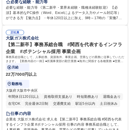
テム入力、電話・FAX対応をお任せします。将来的には、各種委員会の運
必要な経験・能力等
営事務局業務などにも幅広く携わっていただきます。 【会員管理・データ
必要な経験・能力等 《第二新卒・業界未経験・職種未経験歓迎》 【必
入力業務】 ・医師（会員）の住所変更、個人情報のシステム登録・更新
須】基本的なPC操作（Word、Excelによるデータ入力やメール対応等）
・年会費の徴収管理や入金データの照合確認 【問い合わせ対応】 ・会員
ができる方 【魅力点】 ・年休120日以上に加え、9時～17時の「実働7時
（医師）からの電話、FAX、ネット申請に伴う相談受付 ・複雑な案件のへ
間勤務」で残業も少なくワークライフバランスは抜群です。 【将来的な業
のエスカレーション・連携対応 募集職種 第二新卒歓迎！【正社員事務】
務（各種委員会運営）】 ・学会内における各種委員会のスケジュール調
年休120日/デスクワーク中心で残業少なめ
正社員
整、資料作成、当日の運営サポート 学歴・資格 学歴：大学院 大学 語学
大阪ガス株式会社
力： 資格：
【第二新卒】事務系総合職 #関西を代表するインフラ
企業 #ポテンシャル採用 事業企画
事務系総合職として、人事総務、資源海外、事業企画、営業などの業務に従事していただ
きます。 【業務内容の一例】■所属事業部の勤労業務 ■海外に関係する各種業務 ■営業部
門の企画スタッフ、ルート営業
月給
22万7000円以上
勤務地
大阪府大阪市中央区
年間休日120日以上
資格取得支援あり
時短勤務あり
退職金あり
在宅OK
完全週休2日制
交通費支給
駅近5分以内
土日祝休み
服装自由
第二新卒歓迎
寮・社宅あり
食事補助あり
仕事の内容
企業名 大阪ガス株式会社 求人名 【第二新卒】事務系総合職 #関西を代表
するインフラ企業 #ポテンシャル採用 仕事の内容 事務系総合職として、
人事総務、資源海外、事業企画、営業などの業務に従事していただきま