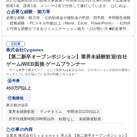
区】公益財団法人の総務人事業務／年間休日125日 仕事の内容 下記業務を
部長1名、課長1名、メンバー2名で分担して遂行しています。 はじめは担
当者として業務を覚えていただき、ゆくゆくはリーダーやマネージャーポ
必要な経験・能力等
ジションとして活躍いただくことを期待しています。 【総務・人事グルー
必要な経験・能力等 ・公的助成金や補助金の申請・四半期、年間報告経験
プの業務内容】 ・人事制度関連 ・採用活動 ・教育研修の企画、実行 ・勤
・総務経験 ・PCスキル中級以上（Word、Excel、PowerPoint） ・社内外
怠管理 ・官公庁への各種提出 ・法定の会議運営（評議員会、理事会） ・
と円滑な調整ができるコミュニケーション能力 ・口が堅い方 ■歓迎要件
コンプライアンス ・内部規程やルールの管理、整備、文書管理 ・契約関
・採用業務経験 ・英語に抵抗がない方 ・営業経験 学歴・資格 学歴：大学
連 ・衛生管理 ・防災関連・公的助成金の管理・オフィス、ファシリティ
院 大学 高専 短大 専修学校 高校 語学力： 資格：
管理 ・福利厚生関連 ・職員からの問合せ、相談対応 ・その他日常の総務
正社員
株式会社Cygames
業務全般 募集職種 【東京／文京区】公益財団法人の総務人事業務／年間
休日125日
【第二新卒オープンポジション】業界未経験歓迎/自社
ゲーム/WEB面接 ゲームプランナー
「ゲーム業界で働きたい！」という気持ちはあるものの、どのポジションが自分の適性に
マッチしているか悩んでいる方が対象となります！
年俸
450万円以上
勤務地
東京都渋谷区
業界未経験歓迎
ランチタイム
年間休日120日以上
月平均残業時間20時間以内
転勤なし
未経験者歓迎
住宅手当あり
経験者歓迎
完全週休2日制
インセンティブあり
仕事の内容
交通費支給
土日祝休み
服装自由
昼食補助あり
第二新卒歓迎
企業名 株式会社Ｃｙｇａｍｅｓ 求人名 【第二新卒オープンポジション】