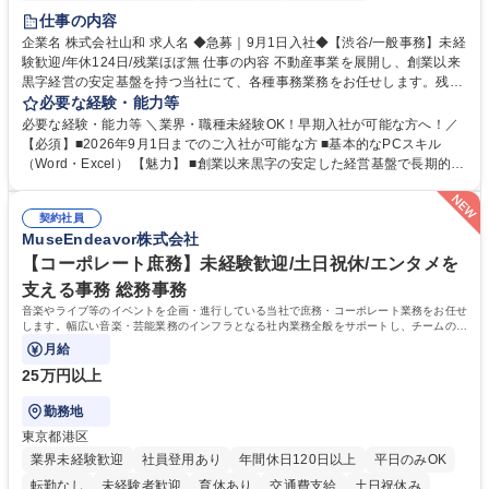
育休あり
完全週休2日制
交通費支給
土日祝休み
仕事の内容
企業名 株式会社山和 求人名 ◆急募｜9月1日入社◆【渋谷/一般事務】未経
験歓迎/年休124日/残業ほぼ無 仕事の内容 不動産事業を展開し、創業以来
黒字経営の安定基盤を持つ当社にて、各種事務業務をお任せします。残業
がほぼ発生せず、連続した日程の有給取得が可能なため、WLBを整えたい
必要な経験・能力等
方にお勧めの環境です！ 入社後はOJTを通じて丁寧に研修を行いますの
必要な経験・能力等 ＼業界・職種未経験OK！早期入社が可能な方へ！／
で、事務未経験の方でも安心して臨むことができます。 【業務詳細】■電
【必須】■2026年9月1日までのご入社が可能な方 ■基本的なPCスキル
話・来客対応 ■物件の鍵や社内の備品管理 ■データ入力や書類作成 ■契約
（Word・Excel） 【魅力】 ■創業以来黒字の安定した経営基盤で長期的に
書などのファイリング ■郵送物の仕訳・発送 など 募集職種 ◆急募｜9月1
安心して働ける環境 ■残業ほぼなしで働きやすさ抜群、プライベートとの
日入社◆【渋谷/一般事務】未経験歓迎/年休124日/残業ほぼ無
両立が可能 ■有給取得を積極的に推奨、年間10日程度の取得実績 ■1ヶ月
契約社員
のOJTで業務を習得可能、未経験でもしっかりサポート 学歴・資格 学
MuseEndeavor株式会社
歴：大学院 大学 高専 短大 語学力： 資格：
【コーポレート庶務】未経験歓迎/土日祝休/エンタメを
支える事務 総務事務
音楽やライブ等のイベントを企画・進行している当社で庶務・コーポレート業務をお任せ
します。幅広い音楽・芸能業務のインフラとなる社内業務全般をサポートし、チームの円
滑な運営を支えていただきます。
月給
25万円以上
勤務地
東京都港区
業界未経験歓迎
社員登用あり
年間休日120日以上
平日のみOK
転勤なし
未経験者歓迎
育休あり
交通費支給
土日祝休み