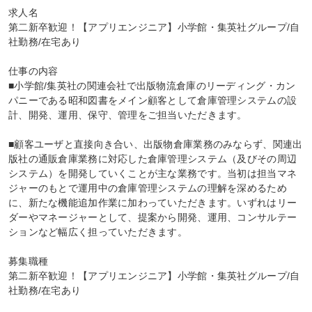
求人名

第二新卒歓迎！【アプリエンジニア】小学館・集英社グループ/自
社勤務/在宅あり

仕事の内容

■小学館/集英社の関連会社で出版物流倉庫のリーディング・カン
パニーである昭和図書をメイン顧客として倉庫管理システムの設
計、開発、運用、保守、管理をご担当いただきます。

■顧客ユーザと直接向き合い、出版物倉庫業務のみならず、関連出
版社の通販倉庫業務に対応した倉庫管理システム（及びその周辺
システム）を開発していくことが主な業務です。当初は担当マネ
ジャーのもとで運用中の倉庫管理システムの理解を深めるため
に、新たな機能追加作業に加わっていただきます。いずれはリー
ダーやマネージャーとして、提案から開発、運用、コンサルテー
ションなど幅広く担っていただきます。

募集職種

第二新卒歓迎！【アプリエンジニア】小学館・集英社グループ/自
社勤務/在宅あり