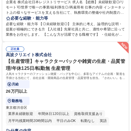
完全週休2日制
交通費支給
駅近5分以内
土日祝休み
服装自由
企業名 株式会社日本レジストリサービス 求人名 【総務】未経験歓迎◎/リ
モート可/世界で唯一の事業/福利厚生◎/再雇用有 仕事の内容 インターネッ
ト上の様々なサービスを支える当社にて、執務環境の整備や社内制度の検
討、イベント運営などの幅広い業務を担当し、間接的に会社の生産性向上
必要な経験・能力等
や成長に貢献している部署です。 会社の全メンバーが安心して長く成果を
必要な経験・能力等 【◎未経験歓迎◎】 主体的に考え、論理的な説明・
発揮できる環境を整えるために、毎日のメンテナンスや維持管理に加え、
提案が積極的にできる方 【入社後】先輩社員と共に、適性や希望に沿って
新たな施策検討を積極的に行っていただき、会社全体を巻き込み課題解決
業務をお任せします。 【こんな方が活躍できる職種です】 ・仕組化が好
を推進。 ・オフィス運営：執務環境の整備・物品管理・社内規定整備/改
き/得意・協働の姿勢を持っている・優先順位付け、マルチタスクが得意・
善・イベント企画/運営・非常時の対応 など、本人の希望や適性によって
様々な立場で物事を考えられる・定型業務だけでなく突発的な出来事にも
幅広い業務の体得が可能で、多様なキャリアパスを描くことも可能です。
正社員
対処できる・新しいことに興味関心がある 【魅力】■自己啓発支援：資格
高波クリエイト株式会社
募集職種 【総務】未経験歓迎◎/リモート可/世界で唯一の事業/福利厚生◎/
取得や通信教育など費用の80%（年間25万円まで）を補助 ■住宅手当：家
再雇用有
賃の50%（月額7万円まで）を補助 学歴・資格 学歴：大学院 大学 語学
【生産管理】キャラクターバックや雑貨の生産・品質管
力： 資格：
理/年休125日/転勤無 生産管理
人気キャラクターのファッション雑貨・バッグを中心に、多彩なアイテムの企画・製造を
手掛ける当社にて、自社企画・開発商品の生産管理・品質管理を担当。『かわいい』を届
けるやりがいのあるポジションです。
月給
26万円以上
勤務地
東京都渋谷区
業界未経験歓迎
年間休日120日以上
資格取得支援あり
月平均残業時間20時間以内
平日のみOK
転勤なし
英語
住宅手当あり
研修あり
退職金あり
在宅OK
賞与あり
仕事の内容