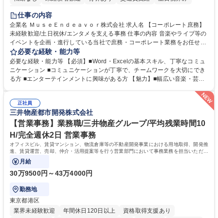
服装自由
仕事の内容
企業名 ＭｕｓｅＥｎｄｅａｖｏｒ株式会社 求人名 【コーポレート庶務】
未経験歓迎/土日祝休/エンタメを支える事務 仕事の内容 音楽やライブ等の
イベントを企画・進行している当社で庶務・コーポレート業務をお任せし
ます。幅広い音楽・芸能業務のインフラとなる社内業務全般をサポート
必要な経験・能力等
し、チームの円滑な運営を支えていただきます。 ■社内の庶務・一般事務
必要な経験・能力等 【必須】■Word・Excelの基本スキル、丁寧なコミュ
全般、書類整理、備品管理・発注 ■郵便物の仕分け、来客・電話対応、社
ニケーション ■コミュニケーションが丁寧で、チームワークを大切にでき
内環境の維持サポート ■経理や人事/採用の外注事業者とのやりとり・プロ
る方 ■エンターテインメントに興味がある方 【魅力】■幅広い音楽・芸能
セスの推進 ★外注連携など幅広い業務に携わるため、事務スキルだけでな
ビジネスを展開する企業のインフラを支えるため、エンタメ業界の裏側を
く 進行管理能力や調整力など、市場価値の高いキャリアアップが可能で
体感しながら、社会貢献性の高い業務に携わることができます。■単なる
す。 ※業務の変更範囲：会社の定める業務※ 募集職種 【コーポレート庶
正社員
ルーティンワークに留まらず、外注事業者との連携や業務プロセスの推進
三井物産都市開発株式会社
務】未経験歓迎/土日祝休/エンタメを支える事務
など、自らの裁量で組織の仕組みづくりに関われるやりがいがあります。
■土日祝休みで、プライベートと両立しながら専門スキルを磨ける環境で
【営業事務】業務職/三井物産グループ/平均残業時間10
す。 学歴・資格 学歴：大学院 大学 高専 短大 専修学校 高校 語学力： 資
H/完全週休2日 営業事務
格：
オフィスビル、賃貸マンション、物流倉庫等の不動産開発事業における用地取得、開発推
進、賃貸運営、売却、仲介・活用提案等を行う営業部門において事務業務を担当いただき
ます。
月給
30万9500円～43万4000円
勤務地
東京都港区
業界未経験歓迎
年間休日120日以上
資格取得支援あり