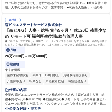
採用や教育等の業務内容により、関西圏以外への日帰り・宿泊を伴う国内
のご経験が無い方でも、意欲のある方であれば未経験OK～ ■歓迎条件：総
出張もございます。 ※担当業務を持ちつつ、お互いに助け合いながら、総
務、人事のご経験をお持ちの方（業界不問） ■求める人物像：・社内外の
務部という組織として協力しながら進める体制です。 募集職種 【大阪】
関係各部門との調整を率先して行い、業務を円滑に遂行できる協調性やコ
総務人事＜未経験歓迎＞◇三菱電機G・社会インフラを支える/年休127日
ミュニケーション能力を持っている方 ・人事総務領域に興味がありゼネラ
正社員
リスト志向をお持ちの方 学歴・資格 学歴：大学院 大学 語学力： 資格：
森ビルエステートサービス株式会社
【森ビルG】人事・総務 賞与5ヶ月 年休120日 残業少な
め リモート可 福利厚生/労務/給与管理人事
森ビルグループの安定した環境で、バックオフィスから会社を支える人事・総務をお任せ
します。 労務と総務の業務をバランスよく担当し、ゆくゆくは制度改定などのコア業務
にも挑戦できる、やりがいある環境です。
月給
26万2000円～36万4000円
勤務地
東京都港区
業界未経験歓迎
年間休日120日以上
資格取得支援あり
介護休暇あり
転勤なし
未経験者歓迎
時短勤務あり
経験者歓迎
退職金あり
在宅OK
賞与あり
育休あり
仕事の内容
完全週休2日制
交通費支給
長期歓迎
駅近5分以内
土日祝休み
企業名 森ビルエステートサービス株式会社 求人名 【森ビルG】人事・総
務◆賞与5ヶ月◆年休120日◆残業少なめ◆リモート可 仕事の内容 森ビル
グループの安定した環境で、バックオフィスから会社を支える人事・総務
をお任せします。 労務と総務の業務をバランスよく担当し、ゆくゆくは制
必要な経験・能力等