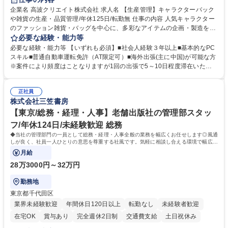
完全週休2日制
交通費支給
駅近5分以内
中国語
土日祝休み
企業名 高波クリエイト株式会社 求人名 【生産管理】キャラクターバック
や雑貨の生産・品質管理/年休125日/転勤無 仕事の内容 人気キャラクター
のファッション雑貨・バッグを中心に、多彩なアイテムの企画・製造を手
掛ける当社にて、自社企画・開発商品の生産管理・品質管理を担当。『か
必要な経験・能力等
わいい』を届けるやりがいのあるポジションです。 有名ブランドやキャラ
必要な経験・能力等 【いずれも必須】■社会人経験３年以上■基本的なPC
クターライセンスを活用した商品の企画・開発・販売を行っています。企
スキル■普通自動車運転免許（AT限定可）■海外出張(主に中国)が可能な方
画段階から納品まで、商品の製造に関わる全てのプロセスにおいて、生産
※案件により頻度はことなりますが1回の出張で5～10日程度滞在いただ
管理及び品質管理を担当。仕様書の作成、生産スケジュールの組立て、工
く予定です。 【歓迎】■英語もしくは中国語に抵抗のない方■雑貨品など
場へ見積依頼・価格交渉、サンプルの品質確認や検査の手配、ライセンス
の生産管理業務の経験 ≪求める人物像≫ ・製品の検品業務などあるた
元様とのやり取り、輸入関連の書類の管理、国内倉庫での品質チェック、
正社員
め、『コツコツと実直に取り組める方』 ・工場やライセンス元を含む社内
株式会社三笠書房
工場開拓などがございます。 募集職種 【生産管理】キャラクターバック
外関係者と友好なコミュニケーションが取れる方 ※折衝は営業担当がメイ
や雑貨の生産・品質管理/年休125日/転勤無
ンで行います。 学歴・資格 学歴：大学院 大学 高専 短大 専修学校 高校 語
【東京/総務・経理・人事】老舗出版社の管理部スタッ
学力： 資格：
フ/年休124日/未経験歓迎 総務
◆当社の管理部門の一員として総務・経理・人事全般の業務を幅広くお任せします◎風通
しが良く、社員一人ひとりの意思を尊重する社風です。気軽に相談し合える環境で幅広い
バックオフィス業務を習得いただきます。
月給
28万3000円～32万円
勤務地
東京都千代田区
業界未経験歓迎
年間休日120日以上
転勤なし
未経験者歓迎
在宅OK
賞与あり
完全週休2日制
交通費支給
土日祝休み