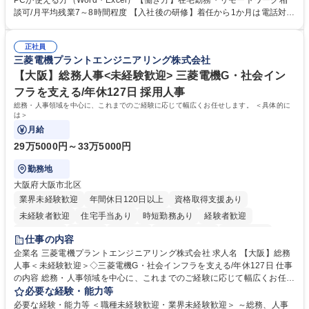
PCが使える方（Word・Excel）【働き方】在宅勤務・リモートワーク相
って対応、情報提供するとともにグループ内活動に反映しています。 【具
談可/月平均残業7～8時間程度 【入社後の研修】着任から1か月は電話対応
体的には】電話応対、メール、お手紙対応、ご指摘品調査報告書作成、有
のOJTを中心に実施し、電話対応に慣れた段階でメール・手紙のOJTを実
人チャットボット対応など。 【1日の対応件数】■電話：月間一人当たり
施する予定です。独り立ち以降もしっかりフォローする体制を整えていま
平均100件前後■メール・手紙：同上40件前後 募集職種 中野本社【お客様
正社員
すのでご安心ください。 【当社について】キリングループの広報機能を担
三菱電機プラントエンジニアリング株式会社
相談室】お客様のお声をもとにより良い商品づくりへ貢献
う会社として、お客様との出会いを大切にし、磨き上げたホスピタリティ
を込めてコミュニケーションをとりながら広報関連業務を行っておりま
【大阪】総務人事<未経験歓迎> 三菱電機G・社会イン
す。 学歴・資格 学歴：大学院 大学 高専 短大 専修学校 高校 語学力： 資
フラを支える/年休127日 採用人事
格：
総務・人事領域を中心に、これまでのご経験に応じて幅広くお任せします。 ＜具体的に
は＞
月給
29万5000円～33万5000円
勤務地
大阪府大阪市北区
業界未経験歓迎
年間休日120日以上
資格取得支援あり
未経験者歓迎
住宅手当あり
時短勤務あり
経験者歓迎
退職金あり
在宅OK
賞与あり
完全週休2日制
交通費支給
仕事の内容
駅近5分以内
土日祝休み
服装自由
寮・社宅あり
食事補助あり
企業名 三菱電機プラントエンジニアリング株式会社 求人名 【大阪】総務
人事＜未経験歓迎＞◇三菱電機G・社会インフラを支える/年休127日 仕事
の内容 総務・人事領域を中心に、これまでのご経験に応じて幅広くお任せ
します。 ＜具体的には＞ ・総務/人事労務（給与・社保・勤怠管理など）
必要な経験・能力等
・採用・教育研修 ・福利厚生運用 など ※基本的には事務所勤務ですが、
必要な経験・能力等 ＜職種未経験歓迎・業界未経験歓迎＞ ～総務、人事