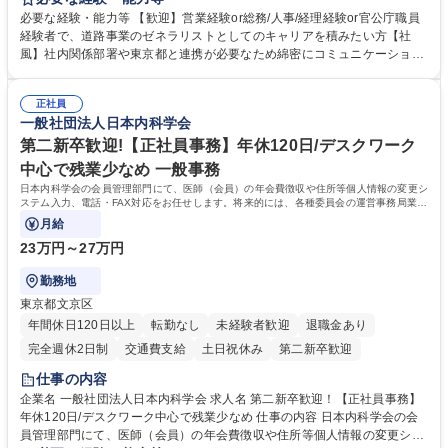
制度やキャリア支援が充実しております！ ※下記業務詳細 【業務詳細】■
必要な経験・能力等 【歓迎】営業経験or総務/人事/経理経験or官公庁職員
管理部門：広報、人事、経理など当公社の運営に係る管理業務 ■収益部
経験者で、道路事業のゼネラリストとしてのキャリアを積みたい方【社
門：駐車場の新規開拓、管理運営、新宿駅西口広場の「イベントコーナ
風】社内関係部署や東京都と連携が必要なため綿密にコミュニケーション
ー」などの管理運営 ■道路部門：整備の急がれる骨格幹線道路や木造住宅
を図っています。 【業務の魅力】■幅広く携われる：総合職（事務）で
密集地域の特定整備路線の用地取得、道路に関する普及啓発事業、都内の
は、駐車場の管理運営や道路用地の取得、公益財団法人の中枢を担う管理
道路施設や道路工事現場の見学ツアー事業 ※入社後は上記いずれかの部門
正社員
部門など多岐に渡る業務を経験できます。 ■様々なプロジェクト：駐車場
一般社団法人日本内科学会
へ配属。※業務内容変更の範囲：会社の定める業務 募集職種 【都庁グル
事業の他、新宿駅西口広場内に設置された照明を兼ねた広告「ブライトサ
ープ】総合職（事務）◇残業月平均9時間未満／有給年平均16日取得
イン」の管理運営を行うなど、事業収益を生み出す活動を積極的に行って
第二新卒歓迎!【正社員事務】年休120日/デスクワーク
います。 学歴・資格 学歴：大学院 大学 高専 短大 専修学校 高校 語学力：
中心で残業少なめ 一般事務
資格：
日本内科学会の会員管理部門にて、医師（会員）の年会費徴収や住所等個人情報の変更シ
ステム入力、電話・FAX対応をお任せします。将来的には、各種委員会の運営事務局業務
などにも幅広く携わっていただきます。
月給
23万円～27万円
勤務地
東京都文京区
年間休日120日以上
転勤なし
未経験者歓迎
退職金あり
完全週休2日制
交通費支給
土日祝休み
第二新卒歓迎
仕事の内容
企業名 一般社団法人日本内科学会 求人名 第二新卒歓迎！【正社員事務】
年休120日/デスクワーク中心で残業少なめ 仕事の内容 日本内科学会の会
員管理部門にて、医師（会員）の年会費徴収や住所等個人情報の変更シス