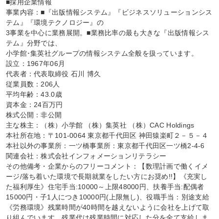
■採用企業情報

事業内容：■『出版情報システム』『ビジネスソリューションシス
テム』『環境テクノロジー』の

3事業を中心に業務展開。■業務比率の最も大きな『出版情報シス
テム』分野では、

小学館･集英社グループの情報システム全般を扱っています。

設立：1967年06月

代表者：代表取締役 石川 博久

従業員数：206人

平均年齢：43.0歳

資本金：24百万円

株式公開：非公開

主な株主：（株）小学館 （株）集英社 （株）CAC Holdings

本社所在地：〒101-0064 東京都千代田区 神田猿楽町２－５－４

本社以外の事業所：一ツ橋事業所：東京都千代田区一ツ橋2-4-6

関連会社：株式会社インフォメーションリテラシー

その他備考・企業からのフリーコメント：【数理計画で働くイメ
ージ/落ち着いた環境で長期就業をしたい方にお奨め!!】《充実し
た福利厚生》住宅手当:10000～上限48000円、扶養手当:配偶者
15000円・子1人につき10000円(上限無し)、役職手当：別途支給
《労務環境》残業時間が40時間を越えないように会社を上げて取
り組んでいます。残業代は残業時間に対応した分を全て支給しま