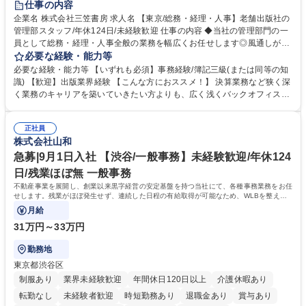
仕事の内容
企業名 株式会社三笠書房 求人名 【東京/総務・経理・人事】老舗出版社の
管理部スタッフ/年休124日/未経験歓迎 仕事の内容 ◆当社の管理部門の一
員として総務・経理・人事全般の業務を幅広くお任せします◎風通しが良
く、社員一人ひとりの意思を尊重する社風です。気軽に相談し合える環境
必要な経験・能力等
で幅広いバックオフィス業務を習得いただきます。 具体的には■総務：備
必要な経験・能力等 【いずれも必須】事務経験/簿記三級(または同等の知
品補充、採用に関するスケジュール調整など■経理；経費精算、入出金管
識) 【歓迎】出版業界経験 【こんな方におススメ！】 決算業務など狭く深
理、提示支払業務、問い合わせ対応など。 社員とのコミュニケーションを
く業務のキャリアを築いていきたい方よりも、広く浅くバックオフィスの
中心に着実にスキルアップをしていただけます。 得意な分野からゆくゆく
全体を把握し、どんな場面でも活躍できるキャリアを築いていきたい方。
は幅広い業務に携わり、意見やアイデアなど積極的に発信しやすい環境で
学歴・資格 学歴：大学院 大学 語学力： 資格：
す。 募集職種 【東京/総務・経理・人事】老舗出版社の管理部スタッフ/年
正社員
株式会社山和
休124日/未経験歓迎
急募|9月1日入社 【渋谷/一般事務】未経験歓迎/年休124
日/残業ほぼ無 一般事務
不動産事業を展開し、創業以来黒字経営の安定基盤を持つ当社にて、各種事務業務をお任
せします。残業がほぼ発生せず、連続した日程の有給取得が可能なため、WLBを整えた
い方にお勧めの環境です！
月給
31万円～33万円
勤務地
東京都渋谷区
制服あり
業界未経験歓迎
年間休日120日以上
介護休暇あり
転勤なし
未経験者歓迎
時短勤務あり
退職金あり
賞与あり