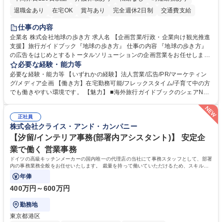
退職金あり
在宅OK
賞与あり
完全週休2日制
交通費支給
駅近5分以内
土日祝休み
仕事の内容
企業名 株式会社地球の歩き方 求人名 【企画営業/行政・企業向け観光推進
支援】旅行ガイドブック『地球の歩き方』 仕事の内容 『地球の歩き方』
の広告をはじめとするトータルソリューションの企画営業をお任せしま
す。クライアントは、観光（海外旅行、国内旅行、インバウンド）で地域
必要な経験・能力等
や事業を推進したい国内外の行政や企業です。 【業務詳細】■『地球の歩
必要な経験・能力等 【いずれかの経験】法人営業/広告/PR/マーケティン
き方』は海外旅行ガイドブックのNo.1ブランドであり、国内旅行において
グ/メディア企画 【働き方】在宅勤務可能/フレックスタイム/子育て中の方
も牽引しております。観光推進支援においても、業界を牽引する意欲的な
でも働きやすい環境です。 【魅力】 ■海外旅行ガイドブックのシェアNo.1
取り組みが期待されています■インバウンドは、日本の地域の未来を担う
メディアとして、個人旅行文化の拡大と定着を担ってきたブランドに携わ
国策事業です。「GOOD LUCK TRIP」は、海外旅行ガイドブックと同様
ることが可能です。 ■国内旅行ガイドブックは立ち上げ間もない新規事業
に、インバウンドのトップブランドに成長しております■旅が業務であ
正社員
であり、「地球の歩き方」としてどう取り組むか、共に形を作るコアメン
株式会社クライス・アンド・カンパニー
り、日常です。旅好きにはこれ以上ない環境です 募集職種 【企画営業/行
バーとして活躍いただきます。 学歴・資格 学歴：大学院 大学 語学力： 資
政・企業向け観光推進支援】旅行ガイドブック『地球の歩き方』
格：
【汐留/インテリア事務(部署内アシスタント)】 安定企
業で働く 営業事務
ドイツの高級キッチンメーカーの国内唯一の代理店の当社にて事務スタッフとして、部署
内の事務業務全般をお任せいたします。 裁量を持って働いていただけるため、スキルア
ップも可能です。
年俸
400万円～600万円
勤務地
東京都港区