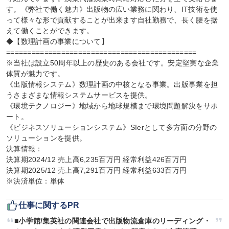
す。《弊社で働く魅力》出版物の広い業務に関わり、IT技術を使
って様々な形で貢献することが出来ます自社勤務で、長く腰を据
えて働くことができます。

◆【数理計画の事業について】
=============================================

※当社は設立50周年以上の歴史のある会社です。安定堅実な企業
体質が魅力です。

《出版情報システム》数理計画の中核となる事業。出版事業を担
うさまざまな情報システムサービスを提供。

《環境テクノロジー》地域から地球規模まで環境問題解決をサポ
ート。

《ビジネスソリューションシステム》SIerとして多方面の分野の
ソリューションを提供。

決算情報：

決算期2024/12 売上高6,235百万円 経常利益426百万円

決算期2025/12 売上高7,291百万円 経常利益633百万円

※決済単位：単体
仕事に関するPR
■小学館/集英社の関連会社で出版物流倉庫のリーディング・