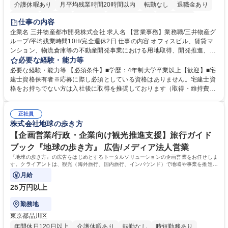
介護休暇あり
月平均残業時間20時間以内
転勤なし
退職金あり
在宅OK
賞与あり
育休あり
完全週休2日制
交通費支給
仕事の内容
駅近5分以内
土日祝休み
寮・社宅あり
企業名 三井物産都市開発株式会社 求人名 【営業事務】業務職/三井物産グ
ループ/平均残業時間10H/完全週休2日 仕事の内容 オフィスビル、賃貸マ
ンション、物流倉庫等の不動産開発事業における用地取得、開発推進、賃
貸運営、売却、仲介・活用提案等を行う営業部門において事務業務を担当
必要な経験・能力等
いただきます。 【詳細】・契約書管理、契約書製本、捺印対応、ファイリ
必要な経験・能力等 【必須条件】■学歴：4年制大学卒業以上【歓迎】■宅
ング、登記簿取得、調書取得・支払業務（各種費用支払、支払管理、請
建士資格保有者※応募に際し必須としている資格はありません。宅建士資
求・支払データ登録、取引先マスター申請対応）・予算作成及び予実管
格をお持ちでない方は入社後に取得を推奨しております（取得・維持費用
理・各種稟議書、報告書作成業務・各種台帳管理、交際費・会議費支払報
の一部補助あり） 【求める人物像】 ・向学心豊かで、主体的に行動でき
告書作成及び月次管理・部内総務庶務全般 など※※配属先によっては上記
る方。 ・社内外の多様な関係者と協調して業務を進められるコミュニケー
の他に担当頂く業務が発生する場合があります。 募集職種 【営業事務】
正社員
ション力がある方。 ・チャレンジを厭わず、粘り強く業務に取り組める
株式会社地球の歩き方
業務職/三井物産グループ/平均残業時間10H/完全週休2日
方。多様な関係者と謙虚に信頼関係を構築でき、期限を意識したスケジュ
ール管理が出来る方。※将来的に他部署（営業部門、コーポレート部門）
【企画営業/行政・企業向け観光推進支援】旅行ガイド
へのジョブローテーションの可能性があります。 学歴・資格 学歴：大学
ブック『地球の歩き方』 広告/メディア法人営業
院 大学 語学力： 資格：宅地建物取引士
『地球の歩き方』の広告をはじめとするトータルソリューションの企画営業をお任せしま
す。クライアントは、観光（海外旅行、国内旅行、インバウンド）で地域や事業を推進し
たい国内外の行政や企業です。
月給
25万円以上
勤務地
東京都品川区
年間休日120日以上
介護休暇あり
転勤なし
時短勤務あり