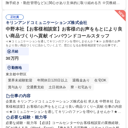
します。ご経験に応じて、休職者管理など、幅広く経験を積んでいただき
険手続き・勤怠管理など)に関心があり主体的に取り組める方 ※労務経験
ます。 ・将来的な広がり：総務・採用・教育・税務対応・経営企画等。
者は早期にご活躍いただけます。 ■チームで仕事を推進できる方■将来は
★メンバーがマンツーマンで丁寧に教えるため、ご経験が浅くても安心！
マネジメント職として活躍したい 【尚可】■人事、労務、採用、教育業務
幅広く経験を積みたい意欲がある方に最適な環境です。 募集職種 【総
正社員
のご経験 ■労務管理（給与計算・社会保険手続き・勤怠管理など）の経験
キリンアンドコミュニケーションズ株式会社
務・人事】未経験歓迎/日立グループ/組織運営を支えるゼネラリストを目
■衛生管理者の資格をお持ちの方 学歴・資格 学歴：大学院 大学 高専 短大
指す
専修学校 高校 語学力： 資格：
中野本社【お客様相談室】お客様のお声をもとにより良
い商品づくりへ貢献 インバウンドコールスタッフ
≪★コミュニケーションを通してキリンのファンを増やしませんか？★≫ お客様のお声
をより良い商品づくりに活かしていく上で、窓口となるお客様相談室でのお仕事です。
月給
30万円
勤務地
東京都中野区
業界未経験歓迎
年間休日120日以上
退職金あり
在宅OK
賞与あり
交通費支給
土日祝休み
寮・社宅あり
仕事の内容
企業名 キリンアンドコミュニケーションズ株式会社 求人名 中野本社【お
客様相談室】お客様のお声をもとにより良い商品づくりへ貢献 仕事の内容
≪★コミュニケーションを通してキリンのファンを増やしませんか？★≫
お客様のお声をより良い商品づくりに活かしていく上で、窓口となるお客
必要な経験・能力等
様相談室でのお仕事です。 日々お客様からいただくキリングループへのご
必要な経験・能力等 【必須】コールセンターやお客様相談室の業務経験、
意見を、企業活動に活かしています。お客様からの声に迅速かつ誠意をも