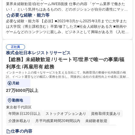
業界未経験歓迎/自社ゲーム/WEB面接 仕事の内容 「ゲーム業界で働きた
食事補助あり
い！」という気持ちはあるものの、どのポジションが自分の適性にマッチ
しているか悩んでいる方が対象となります！ 総合職（プランナー/データ
必要な経験・能力等
アナリストなど）、技術職（開発エンジニ ア/インフラエンジニアな
必要な経験・能力等 【必須】■2023年3月から2025年3月までに大学また
ど）、デザイン職（デザイナー/イラストレ ーターなど）等から、面接で
は大学院（博士課程含む）卒業/修了した方■社会人経験がある方 ■映画や
ご希望と適正にマッチしたポジションをご案内いたします。ゲームやエン
ゲームなどのコンテンツに親しみ、ビジネスとして興味がある方 《入社実
タメコンテンツが大好きで、「ゲーム業界の未来を自らの手で作りたい」
績 例》 ・メーカー → プロジェクトマネージャー ・ソーシャルゲーム →
「最高のコンテンツを作るためには、何でもやる」という情熱に溢れた方
ゲームプランナー ・通信 → ゲームエンジニア ・独立行政法人 → データ
のご応募をお待ちしております。 募集職種 【第二新卒オープンポジショ
正社員
サイエンティスト 学歴・資格 学歴：大学院 大学 語学力： 資格：
株式会社日本レジストリサービス
ン】業界未経験歓迎/自社ゲーム/WEB面接
【総務】未経験歓迎 /リモート可/世界で唯一の事業/福
利厚生 /再雇用有 総務
インターネット上の様々なサービスを支える当社にて、執務環境の整備や社内制度の検
討、イベント運営などの幅広い業務を担当し、間接的に会社の生産性向上や成長に貢献し
ている部署です。
月給
27万6000円以上
勤務地
東京都千代田区
年間休日120日以上
ストックオプションあり
資格取得支援あり
介護休暇あり
月平均残業時間20時間以内
未経験者歓迎
住宅手当あり
時短勤務あり
研修あり
在宅OK
賞与あり
仕事の内容