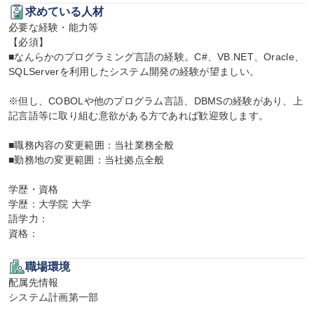
求めている人材
必要な経験・能力等

【必須】

■なんらかのプログラミング言語の経験。C#、VB.NET、Oracle、
SQLServerを利用したシステム開発の経験が望ましい。

※但し、COBOLや他のプログラム言語、DBMSの経験があり、上
記言語等に取り組む意欲がある方であれば歓迎致します。

■職務内容の変更範囲：当社業務全般

■勤務地の変更範囲：当社拠点全般

学歴・資格

学歴：大学院 大学

語学力：

資格：
職場環境
配属先情報

システム計画第一部