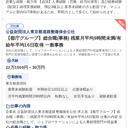
度改定などのコア業務にも挑戦できる、やりがいある環境です。 ■勤怠管
必要な経験・能力等 【必須】人事経験（労務・給与社保等）及び総務経験
理、給与計算、社会保険手続き、年末調整等の労務管理全般 ■入退社手続
【歓迎】経理実務経験、簿記3級以上 業界未経験の方も歓迎です。マニュ
き、社内規定の改定や人事制度改定などのコア業務 ■社内イベントの企画
アルと部内OJT体制があるため、即戦力として安心して始められます。
運営やその他総務業務全般 ※労務と総務を1：1の割合でお任せ。 入社後
【魅力・やりがい】森ビルGの安定基盤で労務から総務まで幅広く携われ
は部内のOJTを中心に、あなたの経験に合わせて不足している部分はいつ
ます。定型業務に留まらず、社内規定や人事制度の改定など会社のコア業
でも質問・相談できる環境が整っているため、安心して成長できます。 募
正社員
務に挑戦できるため、自身の成長と組織への貢献度をダイレクトに実感で
公益財団法人東京都道路整備保全公社
集職種 【森ビルG】人事・総務◆賞与5ヶ月◆年休120日◆残業少なめ◆
きます。 残業少なめ、週1日リモート可など、ワークライフバランスを保
リモート可
ち長期活躍できる環境です。 「これまでの幅広い経験を活かし、長期的な
【都庁グループ】総合職(事務) 残業月平均9時間未満/有
キャリアを築きたい」という前向きな意欲と挑戦を全力で応援します。 学
給年平均16日取得 一般事務
歴・資格 学歴：大学院 大学 高専 短大 専修学校 高校 語学力： 資格：日商
当社の総合職として、ジョブローテーションによる人事経理部門や収益事業等のフロント
簿記検定1級 日商簿記検定2級 日商簿記検定3級
部門の部署等幅広い部署での業務をお任せいたします。研修制度やキャリア支援が充実し
ております！ ※下記業務詳細
月給
22万1500円～30万円
勤務地
東京都新宿区
業界未経験歓迎
年間休日120日以上
介護休暇あり
月平均残業時間20時間以内
転勤なし
住宅手当あり
経験者歓迎
研修あり
退職金あり
賞与あり
完全週休2日制
交通費支給
仕事の内容
駅近5分以内
資格取得手当あり
食事補助あり
企業名 公益財団法人東京都道路整備保全公社 求人名 【都庁グループ】総
合職（事務）◇残業月平均9時間未満／有給年平均16日取得 仕事の内容 当
社の総合職として、ジョブローテーションによる人事経理部門や収益事業
等のフロント部門の部署等幅広い部署での業務をお任せいたします。研修
必要な経験・能力等