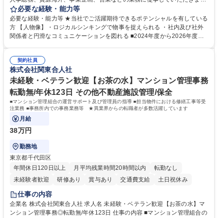
す。 【業務内容の一例】■所属事業部の勤労業務 ■海外に関係する各種業
必要な経験・能力等
務 ■営業部門の企画スタッフ、ルート営業 【キャリアパス】入社後の配属
必要な経験・能力等 ★当社でご活躍期待できるポテンシャルを有している
ポジションで一定期間ご活躍頂いた後、本人の適性及び将来のキャリアを
方 【人物像】・ロジカルシンキングで物事を捉えられる ・社内及び社外
鑑みてジョブローテーションを行います。 【育成】OJTでの現場育成や研
関係者と円滑なコミュニケーションを図れる ■2024年度から2026年度ま
修カリキュラムを通じて、Daigasグループの業務で必要となる知識につい
での3ヵ年を対象とする「Daigasグループ中期経営計画2026」を策定しま
て学んでいただきます。 募集職種 【第二新卒】事務系総合職 #関西を代
した。https://www.osakagas.co.jp/company/press/pr2024/1777576_564
表するインフラ企業 #ポテンシャル採用
契約社員
72.html ■エネルギーセキュリティの不安定化や気候変動による自然災害の
株式会社関東合人社
甚大化など、これまで以上に社会課題解決の重要性が高まっています。
「未来の日常」の創造に向けて持続可能な社会の実現に貢献してまいりま
未経験・ベテラン歓迎【お茶の水】マンション管理事務
す。 学歴・資格 学歴：大学院 大学 語学力： 資格：
転勤無/年休123日 その他不動産施設管理/保全
■マンション管理組合の運営サポート及び管理員の指導 ■担当物件における修繕工事等受
注業務 ■事務所内での事務業務等 ★異業界からの転職者が多数活躍しています
月給
38万円
勤務地
東京都千代田区
年間休日120日以上
月平均残業時間20時間以内
転勤なし
未経験者歓迎
研修あり
賞与あり
交通費支給
土日祝休み
仕事の内容
企業名 株式会社関東合人社 求人名 未経験・ベテラン歓迎【お茶の水】マ
ンション管理事務◎転勤無/年休123日 仕事の内容 ■マンション管理組合の