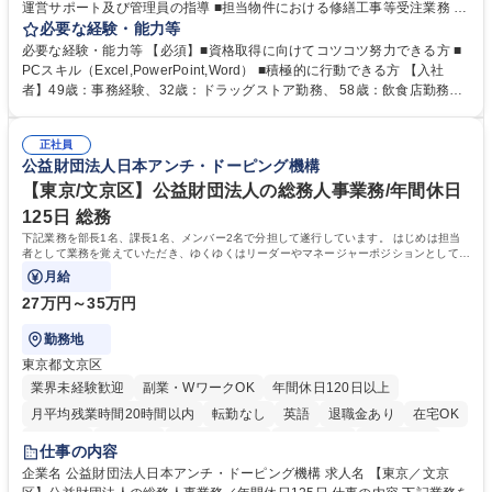
運営サポート及び管理員の指導 ■担当物件における修繕工事等受注業務 ■
事務所内での事務業務等 ★異業界からの転職者が多数活躍しています
必要な経験・能力等
【年収補足】532万円 ＋別途インセンティヴで平均約100万円/年（昨年度
必要な経験・能力等 【必須】■資格取得に向けてコツコツ努力できる方 ■
実績） ＋管理業務主任者資格手当50,000円/月 ★親会社である株式会社合
PCスキル（Excel,PowerPoint,Word） ■積極的に行動できる方 【入社
人社計画研究所社のグループ会社として、質の高いサービスと適性価格を
者】49歳：事務経験、32歳：ドラッグストア勤務、 58歳：飲食店勤務
武器に約20年受託戸数増加中です。https://www.gojin.co.jp/abt/abt_3.html
等：中途採用の9割が未経験者！ 【資格取得支援】■メンター制度■社内模
募集職種 未経験・ベテラン歓迎【お茶の水】マンション管理事務◎転勤
試や研修制度など充実！ ＊未資格者の8割以上が入社2年以内に資格を取
無/年休123日
正社員
得出来ております！ 【魅力】■フレックス制度、未経験からでも下限年収
公益財団法人日本アンチ・ドーピング機構
を一律支給！ ■管理業務主任者資格取得後には50,000円/月の手当あり！
学歴・資格 学歴：大学院 大学 高専 短大 専修学校 高校 語学力： 資格：第
【東京/文京区】公益財団法人の総務人事業務/年間休日
一種運転免許普通自動車
125日 総務
下記業務を部長1名、課長1名、メンバー2名で分担して遂行しています。 はじめは担当
者として業務を覚えていただき、ゆくゆくはリーダーやマネージャーポジションとして活
躍いただくことを期待しています。
月給
27万円～35万円
勤務地
東京都文京区
業界未経験歓迎
副業・WワークOK
年間休日120日以上
月平均残業時間20時間以内
転勤なし
英語
退職金あり
在宅OK
賞与あり
育休あり
完全週休2日制
交通費支給
土日祝休み
仕事の内容
食事補助あり
企業名 公益財団法人日本アンチ・ドーピング機構 求人名 【東京／文京