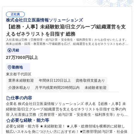
正社員
株式会社日立医薬情報ソリューションズ
【総務・人事】未経験歓迎/日立グループ/組織運営を支
えるゼネラリストを目指す 総務
入社直後は労務（労務管理・給与計算・安全衛生・福利厚生等）からお任せいたします。
将来は総務・採用・教育業務へ守備範囲を広げ、組織運営を支えるゼネラリストをめざせ
ます。
月給
27万7000円以上
勤務地
東京都千代田区
業界未経験歓迎
年間休日120日以上
資格取得支援あり
介護休暇あり
月平均残業時間20時間以内
未経験者歓迎
住宅手当あり
時短勤務あり
退職金あり
在宅OK
賞与あり
仕事の内容
育休あり
完全週休2日制
交通費支給
土日祝休み
寮・社宅あり
企業名 株式会社日立医薬情報ソリューションズ 求人名 【総務・人事】未
経験歓迎/日立グループ/組織運営を支えるゼネラリストを目指す 仕事の内
容 入社直後は労務（労務管理・給与計算・安全衛生・福利厚生等）からお
任せいたします。将来は総務・採用・教育業務へ守備範囲を広げ、組織運
必要な経験・能力等
営を支えるゼネラリストをめざせます。 ・初期業務：労働時間管理、給与
必要な経験・能力等 ★未経験歓迎！ ★人事・総務領域を横断的に経験し
計算、社会保険対応、福利厚生管理、安全衛生、健康経営推進等をお任せ
幅広いスキルを身につけたい方におすすめ！ ■労務管理(給与計算・社会保