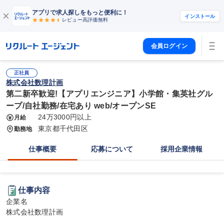
アプリで求人探しをもっと便利に！
インストール
レビュー高評価
無料
会員ログイン
正社員
株式会社数理計画
第二新卒歓迎!【アプリエンジニア】小学館・集英社グル
ープ/自社勤務/在宅あり web/オープンSE
24万3000円以上
月給
東京都千代田区
勤務地
仕事概要
応募について
採用企業情報
仕事内容
企業名

株式会社数理計画
