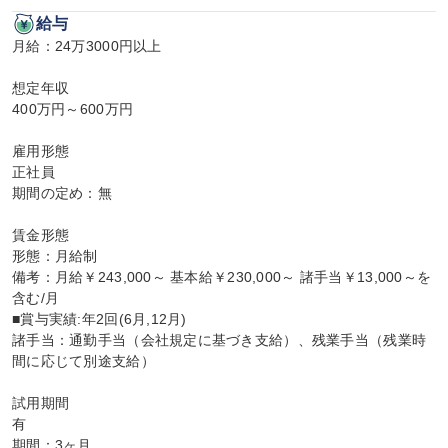
給与
月給：24万3000円以上

想定年収

400万円～600万円

雇用形態

正社員

期間の定め：無

賃金形態

形態：月給制

備考：月給￥243,000～ 基本給￥230,000～ 諸手当￥13,000～を
含む/月

■賞与実績:年2回(6月,12月)

諸手当：通勤手当（会社規定に基づき支給）、残業手当（残業時
間に応じて別途支給）

試用期間

有

期間：3ヶ月
