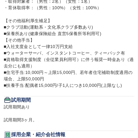
・取得対象者：（男性：2名）（女性：1名）

・育休取得率：（男性：100%）（女性：100%）

【その他福利厚生補足】

■クラブ活動(運動系・文化系クラブ多数あり)

■保養所あり(健康保険組合 直営5保養所等利用可)

【その他手当】

■入社支度金として一律10万円支給

■ウォーターサーバ、インスタントコーヒー、ティーパック有

■資格取得支援制度（全従業員利用可）に伴う報奨一時金あり（過
去分にも適用）

■住宅手当:10,000円～上限15,000円、若年者住宅補助制度適用の
場合、上限50,000円

■扶養手当:配偶者15,000円/子1人につき10,000円(上限なし)
試用期間
試用期間あり

試用期間3ヶ月。
採用企業・紹介会社情報