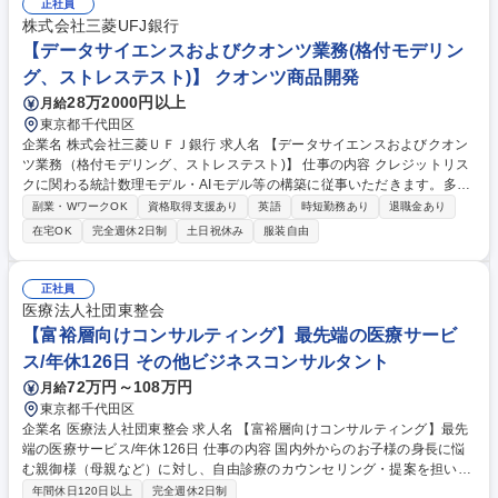
ント体制の構築■契約書管理システムの整備 ■債権回収・小規模な訴訟対
正社員
応（規模次第ではグループの顧問弁護士の協力を得て対応） ■コンプライ
株式会社三菱UFJ銀行
アンス研修（劇場などで起きる事案の相談受け付け） 募集職種 TOHOシ
【データサイエンスおよびクオンツ業務(格付モデリン
ネマズ【東京/法務】業界最大手/テレワーク可/土日祝休/中途入社多数
グ、ストレステスト)】 クオンツ商品開発
28万2000円以上
月給
東京都千代田区
企業名 株式会社三菱ＵＦＪ銀行 求人名 【データサイエンスおよびクオン
ツ業務（格付モデリング、ストレステスト)】 仕事の内容 クレジットリス
クに関わる統計数理モデル・AIモデル等の構築に従事いただきます。多種
多様なビックデータ・機械学習モデル等を金融業務全般に活用していくプ
副業・WワークOK
資格取得支援あり
英語
時短勤務あり
退職金あり
ロジェクトへの取り組みです。 募集職種 【データサイエンスおよびクオ
在宅OK
完全週休2日制
土日祝休み
服装自由
ンツ業務（格付モデリング、ストレステスト)】
正社員
医療法人社団東整会
【富裕層向けコンサルティング】最先端の医療サービ
ス/年休126日 その他ビジネスコンサルタント
72万円～108万円
月給
東京都千代田区
企業名 医療法人社団東整会 求人名 【富裕層向けコンサルティング】最先
端の医療サービス/年休126日 仕事の内容 国内外からのお子様の身長に悩
む親御様（母親など）に対し、自由診療のカウンセリング・提案を担いま
す。丁寧なヒアリングを通じて不安を解消し、最適な治療プランを提案す
年間休日120日以上
完全週休2日制