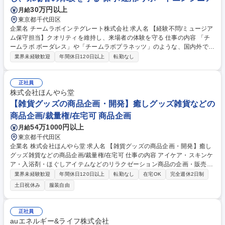
30万円以上
月給
東京都千代田区
企業名 チームラボインテグレート株式会社 求人名 【経験不問/ミュージア
ム保守担当】クオリティを維持し、来場者の体験を守る 仕事の内容 「チ
ームラボ ボーダレス」や「チームラボプラネッツ」のような、国内外で開
催される常設展示作品の保全・保守・メンテナンスチームでの業務をお任
業界未経験歓迎
年間休日120日以上
転勤なし
せします。 【主な仕事内容】■トラブル発生時の原因究明、切り分け ■オ
ンラインでのソフトウェア対応 ■現地スタッフに指示してのハードウェア
対応 ■社内エンジニアへのトラブル共有、ならびに対応・対策の進捗確認
正社員
■新規展示の立ち上げにおけるメンテナンス面での準備の進行管理 ■現地
株式会社ほんやら堂
スタッフへの各種レクチャー ■メンテナンス計画の策定 ■現地＆オンライ
【雑貨グッズの商品企画・開発】癒しグッズ雑貨などの
ンでの定期チェックとメンテナンス 募集職種 【経験不問/ミュージアム保
商品企画/裁量権/在宅可 商品企画
守担当】クオリティを維持し、来場者の体験を守る
54万1000円以上
月給
東京都千代田区
企業名 株式会社ほんやら堂 求人名 【雑貨グッズの商品企画・開発】癒し
グッズ雑貨などの商品企画/裁量権/在宅可 仕事の内容 アイケア・スキンケ
ア・入浴剤・ほぐしアイテムなどのリラクゼーション商品の企画・販売・
卸売りを行う当社にて商品企画業務をお任せします。 1シーズン100～15
業界未経験歓迎
年間休日120日以上
転勤なし
在宅OK
完全週休2日制
0程度の商品をリリース。現在、4名の小規模組織のため、細かい分業はな
土日祝休み
服装自由
く、商品企画に関する全ての工程を担当。そのため、実際に商品が好評だ
った時の喜びは人一倍です！【業務例】■市場調査に基づくマーケティン
グ戦略の策定■商品コンセプトの定義■外部デザイナーへの具体的なディレ
正社員
クション■製品プレゼンテーションを通じた内外の関係者へのコミュニケ
auエネルギー&ライフ株式会社