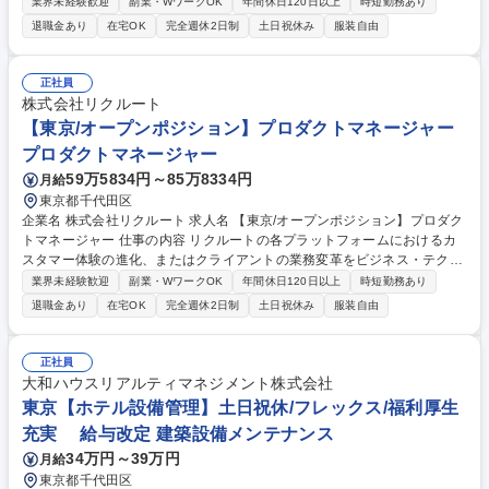
テクノロジーの両面からリードいただきます。具体的な業務内容は下記。
業界未経験歓迎
副業・WワークOK
年間休日120日以上
時短勤務あり
■事業戦略に基づいたプロダクトロードマップの策定と、中長期的なプロ
退職金あり
在宅OK
完全週休2日制
土日祝休み
服装自由
ダクトビジョンの定義 ■「固定課金から従量課金への移行」など、ビジネ
スモデルの根幹にかかわるだ規模プロジェクトの設計・推進 ■AIやデータ
サイエンスを駆使した、全く新しいユーザー体験(受動的なレコメンド体
正社員
験等)の創出 【仕事の変更範囲】：当社業務全般 募集職種 【東京/オープ
株式会社リクルート
ンポジション】シニアプロダクトマネージャー
【東京/オープンポジション】プロダクトマネージャー
プロダクトマネージャー
59万5834円～85万8334円
月給
東京都千代田区
企業名 株式会社リクルート 求人名 【東京/オープンポジション】プロダク
トマネージャー 仕事の内容 リクルートの各プラットフォームにおけるカ
スタマー体験の進化、またはクライアントの業務変革をビジネス・テクノ
ロジーの両面からリードします。具体的な業務内容は下記。 ■担当テーマ
業界未経験歓迎
副業・WワークOK
年間休日120日以上
時短勤務あり
（例：アプリ予約比率の向上、特定セグメントの送客最大化等）における
退職金あり
在宅OK
完全週休2日制
土日祝休み
服装自由
KPIマネジメントと施策の実行 ■ビジネス要求を整理し、開発チームへの
的確なインプットとリリースまでのディレクション ■ユーザー調査やデー
タ分析に基づいた、高い精度での「仕立て（UX）」の追求 【仕事の変更
正社員
範囲】：当社業務全般 募集職種 【東京/オープンポジション】プロダクト
大和ハウスリアルティマネジメント株式会社
マネージャー
東京【ホテル設備管理】土日祝休/フレックス/福利厚生
充実 給与改定 建築設備メンテナンス
34万円～39万円
月給
東京都千代田区