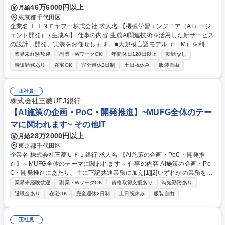
46万6000円以上
月給
東京都千代田区
企業名 ＬＩＮＥヤフー株式会社 求人名 【機械学習エンジニア（AIエージ
ェント開発） / 生成AI】 仕事の内容 生成AI関連技術を活用した新サービス
の設計、開発、実装をお任せします。■大規模言語モデル（LLM）を利用
した各種新システムの開発・LLMを利用してさまざまな新システムの開発
業界未経験歓迎
副業・WワークOK
年間休日120日以上
転勤なし
が可能か検証し、 プロトタイプを作成・LLMエージェントを用いた新機能
時短勤務あり
在宅OK
完全週休2日制
土日祝休み
服装自由
提案や機能改善提案を実施・AIエージェント開発、Model Context Protoc
ol（MCP）などのLLMツール開発、モデルのファインチューニング、プロ
ンプト開発とその評価などが含まれます■LLMを活用した社内システムの
正社員
効率化・LINEヤフーが提供するサービスの内部システムにLLMを活用し、
株式会社三菱UFJ銀行
業務効率化を図るシステムを構築■生成AIモデルの設計、トレーニング、
【AI施策の企画・PoC・開発推進】~MUFG全体のテー
最適化 等 募集職種 【機械学習エンジニア（AIエージェント開発） / 生成A
マに関われます~ その他IT
I】
28万2000円以上
月給
東京都千代田区
企業名 株式会社三菱ＵＦＪ銀行 求人名 【AI施策の企画・PoC・開発推
進】～MUFG全体のテーマに関われます～ 仕事の内容 AI施策の企画・Po
C・開発推進にあたり、主に下記共通業務に加え[1][2]いずれかの業務をお
任せいたします。※[1][2]は求人下部に記載 ［共通］ ・金融業務における
業界未経験歓迎
副業・WワークOK
資格取得支援あり
時短勤務あり
部門・業務を横断した立場でのAI利活用した顧客向けサービス、または業
退職金あり
在宅OK
完全週休2日制
土日祝休み
服装自由
務効率化ツールの企画立案、PoC推進、開発推進 ・施策推進に当たって、
社内の関係各部との折衝や合意形成 ・パートナー企業やベンダとのステー
クスホルダーとの折衝、合意形成 募集職種 【AI施策の企画・PoC・開発
正社員