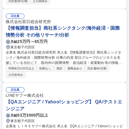
完全週休2日制
土日祝休み
約1,800万円 ・30代半ば：1,800万円 ・30代前半：1,500万円 募集職種
【2Dアートデザイナー/ジュニアクラス】ポケモンゲーム開発企業！
正社員
株式会社双日総合研究所
【情報調査担当】商社系シンクタンク/海外経済・国際
情勢分析 その他リサーチ/分析
25万円～65万円
月給
東京都千代田区
企業名 株式会社双日総合研究所 求人名 【情報調査担当】商社系シンクタ
ンク／海外経済・国際情勢分析 仕事の内容 双日グループのビジネスを支
援している当社にて、国内外の国際情勢・政治経済・産業動向等の情報収
集や分析、レポート作成をお任せいたします。先読みのインテリジェンス
年間休日120日以上
転勤なし
英語
退職金あり
完全週休2日制
機能を通じて価値創造に貢献する役割です ■双日グループのシンクタンク
土日祝休み
として、講演や寄稿等を通じた双日グループ向け・外部向けの情報発信 ■
双日グループの中期経営計画に基づく、双日株式会社経営陣へ報告を行い
四半期及び月次の経済、景気動向報告を行う業務 【業務内容の変更範囲】
正社員
当社の指定する業務 募集職種 【情報調査担当】商社系シンクタンク／海
LINEヤフー株式会社
外経済・国際情勢分析
【QAエンジニア / Yahoo!ショッピング】 QA/テストエ
ンジニア
53万3000円以上
月給
東京都千代田区
企業名 ＬＩＮＥヤフー株式会社 求人名 【QAエンジニア / Yahoo!ショッピ