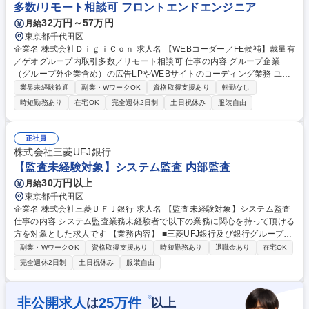
多数/リモート相談可 フロントエンドエンジニア
32万円～57万円
月給
東京都千代田区
企業名 株式会社ＤｉｇｉＣｏｎ 求人名 【WEBコーダー／FE候補】裁量有
／ゲオグループ内取引多数／リモート相談可 仕事の内容 グループ企業
（グループ外企業含め）の広告LPやWEBサイトのコーディング業務 ユー
ザー体験（UI/UX）を追求し、高品質なページ構築にコミットしていただ
業界未経験歓迎
副業・WワークOK
資格取得支援あり
転勤なし
きます。 ・Webサイトのデザインデータ（Figma, Photoshop等）からの
時短勤務あり
在宅OK
完全週休2日制
土日祝休み
服装自由
HTML5/CSS3コーディング ・JavaScript（jQuery, TypeScript等）を用い
た動的コンテンツの実装 ・CMS（主にWordPress）のテーマ開発・カス
タマイズ ・Webサイトの運用・更新、改善提案 ・UI/UXを考慮したマー
正社員
クアップ、アクセシビリティ対応 募集職種 【WEBコーダー／FE候補】裁
株式会社三菱UFJ銀行
量有／ゲオグループ内取引多数／リモート相談可
【監査未経験対象】システム監査 内部監査
30万円以上
月給
東京都千代田区
企業名 株式会社三菱ＵＦＪ銀行 求人名 【監査未経験対象】システム監査
仕事の内容 システム監査業務未経験者で以下の業務に関心を持って頂ける
方を対象とした求人です 【業務内容】 ■三菱UFJ銀行及び銀行グループ各
社（子会社・関連会社等）を対象とするシステム監査業務 ■国内及びグロ
副業・WワークOK
資格取得支援あり
時短勤務あり
退職金あり
在宅OK
ーバルのシステム監査(海外IT監査人との協働監査を含む) 【魅力】 システ
完全週休2日制
土日祝休み
服装自由
ム監査未経験者でもオンボーディング頂けるような研修体制を設けており
安心してチャレンジいただける環境です。 募集職種 【監査未経験対象】
システム監査
※
非公開求人
25
万件
は
以上