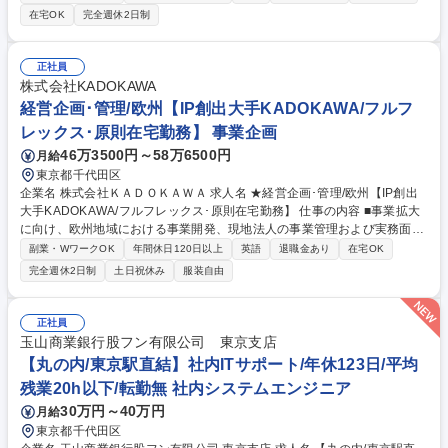
上で権利取得）/ 事業の障害となる他社特許に対し、適切な対応を実施/他
在宅OK
完全週休2日制
社の特許情報を解析し、経営・開発へ戦略提言■コーポレート目線でビジ
ネススキームを構築（技術提携の企画、アライアンス戦略立案/推進・技術
契約締結、特許ライセンス契約締結・ブランド戦略/管理/商標権取得）■知
正社員
財訴訟/紛争対応・全世界の知財に関係する訴訟/紛争の戦略的対応■グロー
株式会社KADOKAWA
バルトヨタの知財戦略/方針を統括（知財企画/管理・知的資産活用など）
経営企画･管理/欧州【IP創出大手KADOKAWA/フルフ
募集職種 [QU]【東京/愛知】知的財産業務全般/第二新卒歓迎/年休122日/販
レックス･原則在宅勤務】 事業企画
売台数世界1位★
46万3500円～58万6500円
月給
東京都千代田区
企業名 株式会社ＫＡＤＯＫＡＷＡ 求人名 ★経営企画･管理/欧州【IP創出
大手KADOKAWA/フルフレックス･原則在宅勤務】 仕事の内容 ■事業拡大
に向け、欧州地域における事業開発、現地法人の事業管理および実務面の
サポートをお任せします。 ★拡大中の欧州事業/フルフレックス･リモート
副業・WワークOK
年間休日120日以上
英語
退職金あり
在宅OK
ワーク制度で働き易さ◎★ Europe HQは、KADOKAWAグループの日本拠
完全週休2日制
土日祝休み
服装自由
点、海外拠点、現地法人の担当者との連携を通じ欧州事業を拡大中。KAD
OKAWA東京拠点にあるEurope Headquartersにおいて以下を担当頂きま
す。 【具体的には】◎欧州現地法人の予算・中期計画・評価指標の作成と
正社員
業績管理における指導と監督、◎欧州現地法人の新規事業開発を中心とし
玉山商業銀行股フン有限公司 東京支店
た業務支援、◎新規M&A案件の推進支援および買収後のPMI対応 募集職種
【丸の内/東京駅直結】社内ITサポート/年休123日/平均
★経営企画･管理/欧州【IP創出大手KADOKAWA/フルフレックス･原則在宅
残業20h以下/転勤無 社内システムエンジニア
勤務】
30万円～40万円
月給
東京都千代田区