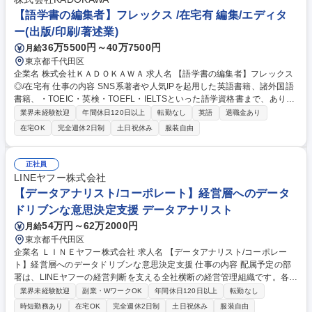
と人権の企画・実践■社内研修等 募集職種 【リーガル業務】法務相談対応
【語学書の編集者】フレックス /在宅有 編集/エディタ
やレビュー等【在宅勤務可/転勤有無選択可】
ー(出版/印刷/著述業)
36万5500円～40万7500円
月給
東京都千代田区
企業名 株式会社ＫＡＤＯＫＡＷＡ 求人名 【語学書の編集者】フレックス
◎/在宅有 仕事の内容 SNS系著者や人気IPを起用した英語書籍、諸外国語
書籍、・TOEIC・英検・TOEFL・IELTSといった語学資格書まで、ありと
あらゆるジャンルの語学書を制作する部署での業務をお任せ。企画立案・
業界未経験歓迎
年間休日120日以上
転勤なし
英語
退職金あり
制作・PR施策作成まで 「作る」「売る」のどちらも担当。 【仕事の魅
在宅OK
完全週休2日制
土日祝休み
服装自由
力・部署の雰囲気】語学書課では既存の枠組みにとらわれない新しい語学
書制作に、常に取り組み続けています。書籍という枠組みですら越えてサ
ービスを提供する企画なども大歓迎です。組織のメンバーはそれぞれ語学
正社員
にこだわりを持ち、新しいチャレンジにも意欲的な方ばかりです。些細な
LINEヤフー株式会社
ことでも質問しやすい環境です。 募集職種 【語学書の編集者】フレック
【データアナリスト/コーポレート】経営層へのデータ
ス◎/在宅有
ドリブンな意思決定支援 データアナリスト
54万円～62万2000円
月給
東京都千代田区
企業名 ＬＩＮＥヤフー株式会社 求人名 【データアナリスト/コーポレー
ト】経営層へのデータドリブンな意思決定支援 仕事の内容 配属予定の部
署は、LINEヤフーの経営判断を支える全社横断の経営管理組織です。各事
業に蓄積されたデータを活用し、KPIマネジメントや事業分析の高度化を
業界未経験歓迎
副業・WワークOK
年間休日120日以上
転勤なし
担っていただきます。■LINEヤフーの各事業に蓄積される ログデータや行
時短勤務あり
在宅OK
完全週休2日制
土日祝休み
服装自由