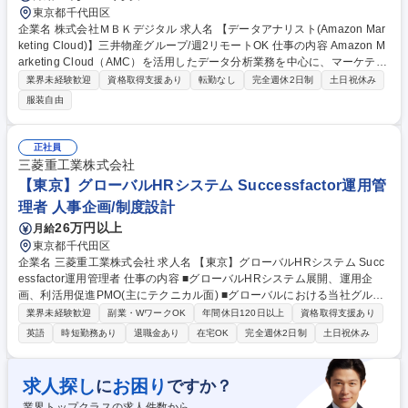
東京都千代田区
企業名 株式会社ＭＢＫデジタル 求人名 【データアナリスト(Amazon Mar
keting Cloud)】三井物産グループ/週2リモートOK 仕事の内容 Amazon M
arketing Cloud（AMC）を活用したデータ分析業務を中心に、マーケティ
ング課題の可視化から改善提案まで一貫して担当いただきます。広告運用
業界未経験歓迎
資格取得支援あり
転勤なし
完全週休2日制
土日祝休み
チームや営業担当と連携しながら、分析だけではなく、 クライアントの意
服装自由
思決定を支援するポジションです。 ＜具体的な業務内容＞ ■データ分析：
Amazon Marketing Cloud（AMC）を活用したデータ抽出・分析■データ
整備：SQLを活用したデータ抽出・加工■ダッシュボード構築：BIツール
正社員
を活用したダッシュボード設計・構築■クライアント支援：営業・広告運
三菱重工業株式会社
用担当との社内定例参加 募集職種 【データアナリスト(Amazon Marketin
【東京】グローバルHRシステム Successfactor運用管
g Cloud)】三井物産グループ/週2リモートOK
理者 人事企画/制度設計
26万円以上
月給
東京都千代田区
企業名 三菱重工業株式会社 求人名 【東京】グローバルHRシステム Succ
essfactor運用管理者 仕事の内容 ■グローバルHRシステム展開、運用企
画、利活用促進PMO(主にテクニカル面) ■グローバルにおける当社グルー
プ事業、地域課題に対するHRシステムを活用したソリューション提供 一
業界未経験歓迎
副業・WワークOK
年間休日120日以上
資格取得支援あり
定期間経過後でのグローバルHRシステムの運用拠点への出向(海外勤務)
英語
時短勤務あり
退職金あり
在宅OK
完全週休2日制
土日祝休み
や、中長期的に適性を考慮してグローバルも含めたHR領域での制度企
画・立案や、データ利活用等をはじめとしたDX等のご担当も想定してい
ます。現状ではSuccessfactorsのグローバルHRシステムとしての展開が
求人探し
お困り
に
ですか？
完了しており、現在各グループ会社のニーズに応じて利活用を推進中で
業界トップクラスの求人件数から