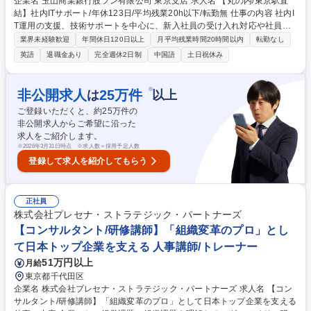
企業名 玉山商業銀行股フン有限公司 東京支店 求人名 【丸の内/東京駅直
結】社内ITサポート/年休123日/平均残業20h以下/転勤無 仕事の内容 社内I
T運用の支援、技術サポートを中心に、新入社員の受け入れ対応や社員が
円滑にシステムを利用できる環境整備を担当いただきます。幅広いIT業務
業界未経験歓迎
年間休日120日以上
月平均残業時間20時間以内
転勤なし
に携わりながら専門性を高められるポジションです。 【具体的には】■IT
英語
退職金あり
完全週休2日制
中国語
土日祝休み
資産管理：資産台帳の更新、ハードウェア・ソフトウェアの正確性と可用
性の維持 ■入社対応：IT機器・ソフトウェア・アカウント設定、アクセス
権限の管理■ベンダー対応：定期メンテナンスの立会い、故障時の修理手
※
非公開求人
25
万件
は
以上
配 ■ITサポート：機器・ソフトウェアの一次対応、インストール・設定、
ご登録いただくと、約
25
万件の
機器メンテナンス（PC、プリンター、ネットワーク、Web会議等） ※そ
非公開求人からご希望に沿った
の他業務内容は備考欄に記載しております。 募集職種 【丸の内/東京駅直
求人をご紹介します。
結】社内ITサポート/年休123日/平均残業20h以下/転勤無
※
2026年3月31日時点 ※求人数＝採用予定人数
登録して求人を紹介してもらう
正社員
株式会社プレセナ・ストラテジック・パートナーズ
【コンサルタント/研修講師】「組織変革のプロ」とし
て日本トップ企業を支える 人事講師/トレーナー
51万円以上
月給
東京都千代田区
企業名 株式会社プレセナ・ストラテジック・パートナーズ 求人名 【コン
サルタント/研修講師】「組織変革のプロ」として日本トップ企業を支える