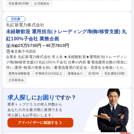
立案、人材育成の伴走支援まで幅広く担います。 【具体的に】Tableauや
完全週休2日制
土日祝休み
Power BIを活用した可視化、SQL・Pythonによる分析業務を行います。
業務課題に合わせたKPI設計や情報発信基盤の構築など、未経験からデー
タ活用の最上流工程に携われます。 【入社後】経験に応じTableauなどBI
正社員
製品についての勉強から始め、3か月を目安に資格取得を目指します。そ
丸紅新電力株式会社
の後先輩社員のアシスタント業務を通じてデータビジネスへの理解を深め
未経験歓迎 運用担当(トレーディング/制御/移管支援) 丸
ていただいた後、担当顧客をお渡しする予定です。 募集職種 【データサ
紅100%子会社 業務企画
イエンティスト】実務未経験歓迎/SQL・Pythonでの分析/リモート可
25万5730円～40万7810円
月給
東京都千代田区
企業名 丸紅新電力株式会社 求人名 ★未経験歓迎★運用担当(トレーディン
グ/制御/移管支援)◎丸紅100％子会社 仕事の内容 蓄電池運用台数の増加に
伴い,運用~精算の実務を担い,蓄電池運用の安定化・高度化を推進いただく
方を募集します！ 将来的には,他部署への運用業務移管も見据え,体制整備
業界未経験歓迎
年間休日120日以上
退職金あり
在宅OK
完全週休2日制
や引継ぎ支援を担っていただきます。 ■電力市場(需給調整市場/SPOT市場
土日祝休み
等)への入札判断および執行 ■充放電最適化・蓄電池のリアルタイム制御指
令・監視 ■送配電事業者との精算処理・運用実績の分析・報告 ■運用改善
の検討・実行 ■将来的な他部署への運用業務移管の計画整備・引継ぎ支援
求人探し
お困り
に
ですか？
募集職種 ★未経験歓迎★運用担当(トレーディング/制御/移管支援)◎丸紅1
業界トップクラスの求人件数から
00％子会社
あなたの力を最大限に発揮できる
求人探しをお手伝いします。
アドバイザーに相談する