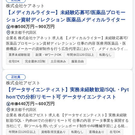
接続設計 ■他部門が所管する基盤(車両データ収集、OTA配信等)に対する
株式会社ケアネット
要件定義と、インターフェース・SLAの合意形成 募集職種 [QU]【ITアー
【メディカルライター】未経験応募可/医薬品プロモー
キテクト】車載AIアシスタント MLOps基盤アーキテクト
ション資材ディレクション 医薬品メディカルライター
500万円～900万円
年俸
東京都千代田区
企業名 株式会社ケアネット 求人名 【メディカルライター】未経験応募可/
医薬品プロモーション資材ディレクション 仕事の内容 医療用医薬品・医
療機器メーカーの資材制作を行う広告代理店において、メディカルライタ
ーの責任者と3名いるメディカルライターや外部のメディカルライターの
業界未経験歓迎
副業・WワークOK
年間休日120日以上
転勤なし
間に入り、ディレクションいただく方を募集します。 【具体的な業務内
在宅OK
完全週休2日制
土日祝休み
服装自由
容】 医療用医薬品・医療機器メーカーの製品情報概要、インタビューフォ
ーム、プロモーション資料、研修資料、患者指導箋、メディカル部門の資
料など、医薬品プロモーションに関わる紙資材・web・動画の企画、原稿
正社員
作成、編集 募集職種 【メディカルライター】未経験応募可/医薬品プロモ
株式会社アゼスト
ーション資材ディレクション
【データサイエンティスト】実務未経験歓迎/SQL・Pyt
honでの分析/リモート可 データサイエンティスト
440万円～600万円
年俸
東京都千代田区
企業名 株式会社アゼスト 求人名 【データサイエンティスト】実務未経験
歓迎/SQL・Pythonでの分析/リモート可 仕事の内容 データ事業を展開する
当社にて、BIツールを用いたダッシュボード制作やAI/機械学習による統計
解析をお任せします。クライアントの課題に合わせ、データ加工から施策
年間休日120日以上
資格取得支援あり
転勤なし
退職金あり
在宅OK