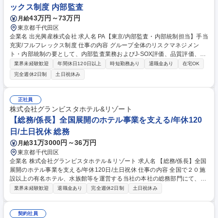
ックス制度 内部監査
43万円～73万円
月給
東京都千代田区
企業名 出光興産株式会社 求人名 PA【東京/内部監査・内部統制担当】手当
充実/フルフレックス制度 仕事の内容 グループ全体のリスクマネジメン
ト・内部統制の要として、内部監査業務およびJ-SOX評価、品質評価、各
種規程の管理などを担当頂きます。 【詳細】■内部監査業務の計画・実施
業界未経験歓迎
年間休日120日以上
時短勤務あり
退職金あり
在宅OK
■内部監査の品質評価■内部監査規程および関連規程類の管理■J-SOX業務
完全週休2日制
土日祝休み
連携などを行っていただきます。 【キャリアパス】当室での知見・経験を
活かし、事業部門の管理業務、コーポレート部門、国内外関係会社のマネ
ジメントや監査エキスパートなど、グループ内のガバナンスを担う人材と
正社員
して多角的に活躍できる環境です。 募集職種 PA【東京/内部監査・内部統
株式会社グランビスタホテル&リゾート
制担当】手当充実/フルフレックス制度
【総務/係長】全国展開のホテル事業を支える/年休120
日/土日祝休 総務
31万3000円～36万円
月給
東京都千代田区
企業名 株式会社グランビスタホテル＆リゾート 求人名 【総務/係長】全国
展開のホテル事業を支える/年休120日/土日祝休 仕事の内容 全国で２０施
設以上の有名ホテル、水族館等を運営する当社の本社の総務部門にて、下
記業務の中からご経験、適性に応じてお任せします。 ■機関運営・法務：
業界未経験歓迎
退職金あり
完全週休2日制
土日祝休み
株主総会・取締役会の運営、契約・規程管理、法務コンプラ支援■組織活
性化：理念浸透、社内報・表彰制度等のインナーコミュニケーション推進
■環境・防災：本社施設・備品の管理、外部折衝、安全衛生、BCP・防災
契約社員