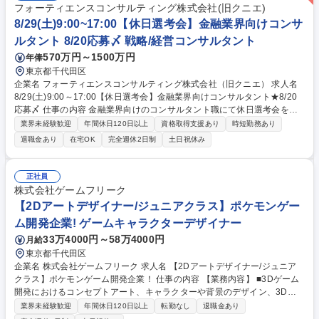
フォーティエンスコンサルティング株式会社(旧クニエ)
8/29(土)9:00~17:00【休日選考会】金融業界向けコンサ
ルタント 8/20応募〆 戦略/経営コンサルタント
570万円～1500万円
年俸
東京都千代田区
企業名 フォーティエンスコンサルティング株式会社（旧クニエ） 求人名
8/29(土)9:00～17:00【休日選考会】金融業界向けコンサルタント★8/20
応募〆 仕事の内容 金融業界向けのコンサルタント職にて休日選考会を実
施します ■日時：2026年8月29日（土）9:00-17:00 ■場所：当社 東京オフ
業界未経験歓迎
年間休日120日以上
資格取得支援あり
時短勤務あり
ィス 大手町プレイスイーストタワー11階 【当日の流れ】※事前にWEBテ
退職金あり
在宅OK
完全週休2日制
土日祝休み
ストの受検をいただきます ・対面形式で面接を3回予定(不合格の場合、そ
の時点でお帰り頂きます） ・最終面接は別途実施いたします。当日中は内
定のご提示まで至りません。（最終面接官は、役員となります） ・持参い
正社員
ただきたいもの：PC・お食事 ・空き時間にはオフィスツアーも実施予定
株式会社ゲームフリーク
です。 募集職種 8/29(土)9:00～17:00【休日選考会】金融業界向けコンサ
【2Dアートデザイナー/ジュニアクラス】ポケモンゲー
ルタント★8/20応募〆
ム開発企業! ゲームキャラクターデザイナー
33万4000円～58万4000円
月給
東京都千代田区
企業名 株式会社ゲームフリーク 求人名 【2Dアートデザイナー/ジュニア
クラス】ポケモンゲーム開発企業！ 仕事の内容 【業務内容】 ■3Dゲーム
開発におけるコンセプトアート、キャラクターや背景のデザイン、3Dモ
デルを制作するための設定画の制作等。 【支給実績に基づく開発部モデル
業界未経験歓迎
年間休日120日以上
転勤なし
退職金あり
年収】 ＜ディレクター＞ ～約2,300万円 ＜セクションディレクター＞ ～