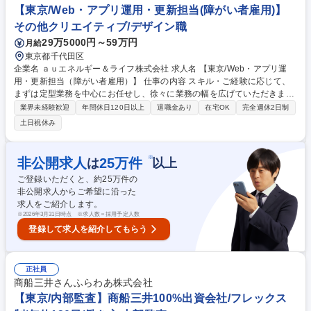
ーション■メーカーとの交渉■原価計算 募集職種 【雑貨グッズの商品企
【東京/Web・アプリ運用・更新担当(障がい者雇用)】
画・開発】癒しグッズ雑貨などの商品企画/裁量権/在宅可
その他クリエイティブ/デザイン職
29万5000円～59万円
月給
東京都千代田区
企業名 ａｕエネルギー＆ライフ株式会社 求人名 【東京/Web・アプリ運
用・更新担当（障がい者雇用）】 仕事の内容 スキル・ご経験に応じて、
まずは定型業務を中心にお任せし、徐々に業務の幅を広げていただきま
す。 【定型業務】■WEBサイト更新（文言・画像差替）■指示書作成■方
業界未経験歓迎
年間休日120日以上
退職金あり
在宅OK
完全週休2日制
針・ルールに基づくコンテンツチェック■バナー等のデザイン資産管理
土日祝休み
【非定型業務】（スキルに応じて） ■新規LP制作／UI設計■ABテスト設
計・分析 ■UX改善施策立案■クリエイティブルール制作 ■アプリ新機能企
画 募集職種 【東京/Web・アプリ運用・更新担当（障がい者雇用）】
※
非公開求人
25
万件
は
以上
ご登録いただくと、約
25
万件の
非公開求人からご希望に沿った
求人をご紹介します。
※
2026年3月31日時点 ※求人数＝採用予定人数
登録して求人を紹介してもらう
正社員
商船三井さんふらわあ株式会社
【東京/内部監査】商船三井100%出資会社/フレックス