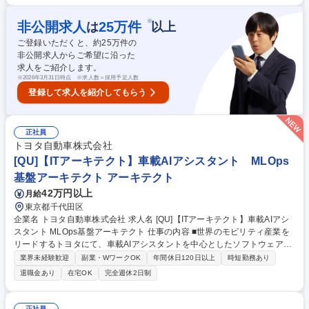
ナンス方針の策定、ISMSを含む情報セキュリティ施策の企画、運用、改
善 、法令改正、社内外ルール変更を踏まえた規程・ルールの整備、改定■
※
非公開求人
25
万件
は
以上
リスク管理・モニタリング：情報資産の管理手法確立、リスクアセスメン
ご登録いただくと、約
25
万件の
ト、リスク低減策の立案・推進、情報セキュリティ監査・点検の実施と対
非公開求人からご希望に沿った
策立案と推進、■教育・啓発・インシデント対応■グループ横断推進 募集
求人をご紹介します。
職種 【セキュリティガバナンス推進】2025年度連結売上高4,000億円超の
※
2026年3月31日時点 ※求人数＝採用予定人数
規模
登録して求人を紹介してもらう
正社員
トヨタ自動車株式会社
[QU]【ITアーキテクト】車載AIアシスタント MLOps
基盤アーキテクト アーキテクト
42万円以上
月給
東京都千代田区
企業名 トヨタ自動車株式会社 求人名 [QU]【ITアーキテクト】車載AIアシ
スタント MLOps基盤アーキテクト 仕事の内容 ■世界のモビリティ産業を
リードするトヨタにて、車載AIアシスタントを中心としたソフトウェアサ
ービスの改善サイクル全体（クラウド側のLLM運用から、車両側のテレメ
業界未経験歓迎
副業・WワークOK
年間休日120日以上
時短勤務あり
トリ収集・モデル配信まで）の アーキテクチャオーナーをお任せします。
退職金あり
在宅OK
完全週休2日制
【詳細】■クラウドLLM運用基盤の全体アーキテクチャ設計 ■LLM以外の
機械学習モデル(予測・パーソナライゼーション・知覚系)を含む、モデル
ポートフォリオ全体のライフサイクル管理方針の策定 ■車両側ループとの
正社員