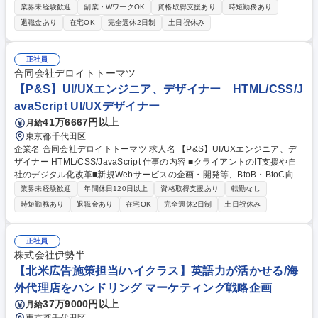
試験・計測関連業務の取りまとめを通じて、部内全体のデータドリブンな
業界未経験歓迎
副業・WワークOK
資格取得支援あり
時短勤務あり
意思決定と業務効率化を支援いただきます。 各メディアのKPI管理・デー
退職金あり
在宅OK
完全週休2日制
土日祝休み
タ分析・計測設計を担当し、BigQuery／Snowflake等を活用したデータ抽
出・分析、BIダッシュボードの改善・運用、GA4／GTM等による計測定義
の整理を行っていただきます。 また、メディア担当や企画・開発担当と連
正社員
携し、分析依頼への対応、施策効果の可視化、月次報告・部内報告に向け
合同会社デロイトトーマツ
た数値整理、分析・集計業務の標準化やAI活用による効率化にも取り組ん
【P&S】UI/UXエンジニア、デザイナー HTML/CSS/J
でいただきます。 募集職種 MMB006【メディア基盤・メディア分析担
avaScript UI/UXデザイナー
当】KPI管理・データ分析/リモート可
41万6667円以上
月給
東京都千代田区
企業名 合同会社デロイトトーマツ 求人名 【P&S】UI/UXエンジニア、デ
ザイナー HTML/CSS/JavaScript 仕事の内容 ■クライアントのIT支援や自
社のデジタル化改革■新規Webサービスの企画・開発等、BtoB・BtoC向け
のシステム、アプリケーション、Webサイトの構築を担当します。 特に
業界未経験歓迎
年間休日120日以上
資格取得支援あり
転勤なし
近年ではWebサービスに直感的かつ利便性の高いデザインが求められてお
時短勤務あり
退職金あり
在宅OK
完全週休2日制
土日祝休み
り、UI/UXを意識した開発を行っております。 【職務内容】■当社が提供
するWebページ、およびWebアプリケーションに係るUI/UXデザイン■ロ
ゴ、インフォグラフィックスの作成■UI/UXデザインに係る一連のドキュメ
正社員
ントの作成（共感マップ、カスタマージャーニー、ストーリーボード な
株式会社伊勢半
ど）■HTML/CSSやJavaScriptを用いたフロントエンド開発 募集職種 【P
【北米広告施策担当/ハイクラス】英語力が活かせる/海
&S】UI/UXエンジニア、デザイナー HTML/CSS/JavaScript
外代理店をハンドリング マーケティング戦略企画
37万9000円以上
月給