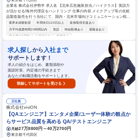
東京都千代田区
企業名 株式会社伊勢半 求人名 【北米広告施策担当／ハイクラス】英語力
が活かせる/海外代理店をハンドリング 仕事の内容 メイクアップ等の化粧
品製造販売を行う当社にて、国内・北米市場向けコミュニケーション戦略
の立案・実行をお任せします。北米代理店との商談や、SNS、広告制作を
業界未経験歓迎
年間休日120日以上
資格取得支援あり
通じブランドの魅力を世界へ発信します。 【詳細】■商品開発・営業部門
月平均残業時間20時間以内
英語
時短勤務あり
退職金あり
との調整に基づく年間コミュニケーションの立案・進行 ■代理店と協業し
完全週休2日制
土日祝休み
服装自由
た広告動画・ビジュアル制作進行 ■SNS自社コンテンツ制作、インフルエ
ンサー・メディアタイアップの実施 ■北米代理店との英語での商談 ヒロイ
求人探し
入社まで
から
ンメイク等のヒットブランドを成長させる重要ポスト/トレンドを追いなが
らフレックス制で柔軟に働く環境 【変更の範囲】会社の定める業務に従事
サポートします！
いただきます。 募集職種 【北米広告施策担当／ハイクラス】英語力が活
求人の紹介をはじめ、書類添削や
かせる/海外代理店をハンドリング
面談対策、内定後の手続きまで
あなたの転職活動をサポートします。
登録してサポートを受ける
正社員
株式会社viviON
【QAエンジニア】エンタメ企業/ユーザー体験の観点か
らサービス品質を高める QA/テストエンジニア
27万8800円～40万2700円
月給
東京都千代田区