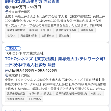
制/年休130日/働き方 内部監査
32万円～58万円
月給
東京都千代田区
企業名 商船三井さんふらわあ株式会社 求人名 【東京/内部監査】商船三井
100%出資会社/フレックス制/年休130日/働き方◎ 仕事の内容 本社各部
署・支店・グループ会社の内部監査業務を担当いただきます。内部統制の
状況確認やコンプライアンス調査も実施。船舶監査という特色ある業務も
業界未経験歓迎
年間休日120日以上
資格取得支援あり
退職金あり
経験できます。 【詳細】内部監査では、監査計画の立案から実施、報告書
在宅OK
完全週休2日制
土日祝休み
服装自由
作成までを一貫して担います。対象は本社・支店・グループ会社など約20
拠点で、3名体制にて年間5～6拠点を同時並行で監査します。1拠点につ
き2～3ヶ月を要し、2～3ヶ月に1回程度、2～3日間の出張が発生します。
正社員
また、コンプライアンス調査では、ハラスメント等の事案に対し2人1組で
TOHOシネマズ株式会社
事実確認を行い、必要に応じて外部委託先と連携して報告書を作成しま
TOHOシネマズ【東京/法務】業界最大手/テレワーク可/
す。 募集職種 【東京/内部監査】商船三井100%出資会社/フレックス制/年
土日祝休/中途入社多数 法務
休130日/働き方◎
46万4000円～56万4000円
月給
東京都千代田区
企業名 ＴＯＨＯシネマズ株式会社 求人名 TOHOシネマズ【東京/法務】業
界最大手/テレワーク可/土日祝休/中途入社多数 仕事の内容 最高の映画体験
を追求するために、最新の映像・音響技術と快適な空間づくりにこだわる
映画館「ＴＯＨＯシネマズ」を運営する当社にて、法務担当として法務関
業界未経験歓迎
年間休日120日以上
月平均残業時間20時間以内
転勤なし
連業務をお任せいたします。 【詳細】■契約書関係（審査、作成、作成支
完全週休2日制
土日祝休み
援） ■社内規程、規約等の作成、アップデート、法令（改正）対応 ■劇場
などで起きるトラブル事案の相談受付、問い合わせ対応 ■リスクマネジメ