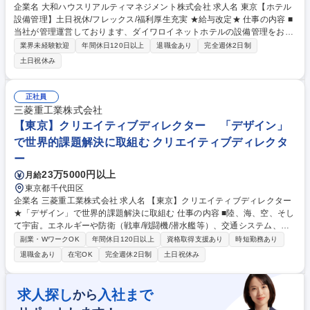
企業名 大和ハウスリアルティマネジメント株式会社 求人名 東京【ホテル
設備管理】土日祝休/フレックス/福利厚生充実 ★給与改定★ 仕事の内容 ■
当社が管理運営しております、ダイワロイネットホテルの設備管理をお任
せします。 ・委託しているビルメンテナンス業者・ホテルメンバーとの定
業界未経験歓迎
年間休日120日以上
退職金あり
完全週休2日制
例会議の出席、法定点検手配、点検報告書の確認 及び指摘事項の改善業
土日祝休み
務、発注者側として協力会社の手配から完了まで対応いただきます。 ・一
人当たりホテルを6件ほど担当し、月1～2回担当ホテルに出張し定例会議
を実施しております。 【求める人物象】 ・周囲と積極的にコミュニケー
正社員
ションを取り、関係者と協力して仕事を進められる方 ・誠実、温厚で責任
三菱重工業株式会社
感が強く、突発的事項に際し迅速に行動、対応ができる ・新しい環境や課
【東京】クリエイティブディレクター 「デザイン」
題に対し、前向きかつ柔軟に対応できる 募集職種 東京【ホテル設備管
で世界的課題解決に取組む クリエイティブディレクタ
理】土日祝休/フレックス/福利厚生充実 ★給与改定★
ー
23万5000円以上
月給
東京都千代田区
企業名 三菱重工業株式会社 求人名 【東京】クリエイティブディレクター
★「デザイン」で世界的課題解決に取組む 仕事の内容 ■陸、海、空、そし
て宇宙。エネルギーや防衛（戦車/戦闘機/潜水艦等）、交通システム、航
空機、宇宙開発等、当社全領域におけるコミュニケーションクリエイティ
副業・WワークOK
年間休日120日以上
資格取得支援あり
時短勤務あり
ブ、デザイン研究/開発をご担当頂きます。 ◎グローバルなコミュニケー
退職金あり
在宅OK
完全週休2日制
土日祝休み
ション戦略や、ブランドメッセージや展示場・展示物制作などのクリエイ
ティブディレクション ◎調査、分析に基づくストラテジックプランニン
グ・デザイン ■将来のビジョン、製品の未来予想図について、ビジネス
求人探し
入社まで
から
面・技術面の要求に沿いながら社内外に「メッセージ」として伝達、共感