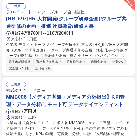
正社員
デロイト トーマツ グループ合同会社
[HR_697]HR 人材開発(グループ研修企画)/グループ共
通研修の企画・推進 社員教育/研修人事
74万8700円～118万2000円
月給
東京都千代田区
企業名 デロイト トーマツ グループ合同会社 求人名 [HR_697]HR 人材開
発（グループ研修企画）／グループ共通研修の企画・推進 仕事の内容 グ
ループ戦略に基づく共通研修の企画・導入をリードいただくポジションで
す。各法人や関係部門との合意形成を行いながら、研修ラインナップの見
業界未経験歓迎
資格取得支援あり
時短勤務あり
退職金あり
在宅OK
直し、実行推進、品質向上とコスト最適化を担います。 ■70％：グループ
完全週休2日制
土日祝休み
戦略を踏まえた研修企画およびラインナップの見直し、実行推進のための
関係内外部門との調整、実行推進リード ■20％：上記方針に対するグルー
プCxO、グループ内各法人CHROクラスらとの合意形成(各種提案資料作
正社員
成と調整含む）、各法人への連携リード ■10％：DTG/HR/人材開発として
株式会社NTTドコモ
の組織マネジメント活動と人材育成、他組織活動 ※仕事内容の変更範囲：
MMB006【メディア基盤・メディア分析担当】KPI管
会社の定める職務 募集職種 [HR_697]HR 人材開発（グループ研修企画）
理・データ分析/リモート可 データサイエンティスト
／グループ共通研修の企画・推進
37万円以上
月給
東京都千代田区
企業名 株式会社ＮＴＴドコモ 求人名 MMB006【メディア基盤・メディア
分析担当】KPI管理・データ分析/リモート可 仕事の内容 各メディアの価
値最大化に向け、KPIの測定・可視化・分析、集計・分析業務の標準化、