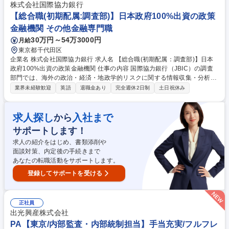
推進】～MUFG全体のテーマに関われます～
株式会社国際協力銀行
【総合職(初期配属:調査部)】日本政府100%出資の政策
金融機関 その他金融専門職
30万円～54万3000円
月給
東京都千代田区
企業名 株式会社国際協力銀行 求人名 【総合職(初期配属：調査部)】日本
政府100%出資の政策金融機関 仕事の内容 国際協力銀行（JBIC）の調査
部門では、海外の政治・経済・地政学的リスクに関する情報収集・分析・
発信を担う調査職を募集しています。調査部第2ユニットに配属され、各
業界未経験歓迎
英語
退職金あり
完全週休2日制
土日祝休み
国の情勢に関するファクト情報の収集、 専門家との意見交換、役員向けブ
リーフィング資料の作成などを担当。正確かつ中立的な分析を行い、経営
判断を支える重要な役割を果たします。役員との距離が近く、国際的な専
求人探し
入社まで
から
門家とのネットワーク構築も可能。将来的には海外拠点（ニューヨーク、
サポートします！
パリ、マニラなど）への赴任のチャンスもあり、グローバルな視点でキャ
リアを築けるポジションです。 募集職種 【総合職(初期配属：調査部)】日
求人の紹介をはじめ、書類添削や
本政府100%出資の政策金融機関
面談対策、内定後の手続きまで
あなたの転職活動をサポートします。
登録してサポートを受ける
正社員
出光興産株式会社
PA【東京/内部監査・内部統制担当】手当充実/フルフレ