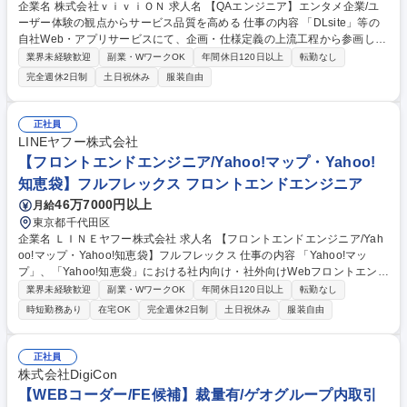
企業名 株式会社ｖｉｖｉＯＮ 求人名 【QAエンジニア】エンタメ企業/ユ
ーザー体験の観点からサービス品質を高める 仕事の内容 「DLsite」等の
自社Web・アプリサービスにて、企画・仕様定義の上流工程から参画し、
テスト計画策定・設計・実行・不具合分析・AIや自動化推進までQA業務
業界未経験歓迎
副業・WワークOK
年間休日120日以上
転勤なし
全般をリードしていただきます。 ■企画・要件定義段階からのプロジェク
完全週休2日制
土日祝休み
服装自由
ト参画および仕様レビュー・リスク早期指摘 ■プロジェクト全体のテスト
計画・戦略策定、QCDを踏まえたテスト設計・実行・分析 ■プロダクトチ
ーム制での各職種との連携およびチーム全体の品質文化醸成 ■テスト自動
正社員
化（E2E／回帰）の設計・運用、CI/CD・AI・ツール活用による効率化 ■
LINEヤフー株式会社
不具合分析に基づく再発防止策の立案と実施 募集職種 【QAエンジニア】
【フロントエンドエンジニア/Yahoo!マップ・Yahoo!
エンタメ企業/ユーザー体験の観点からサービス品質を高める
知恵袋】フルフレックス フロントエンドエンジニア
46万7000円以上
月給
東京都千代田区
企業名 ＬＩＮＥヤフー株式会社 求人名 【フロントエンドエンジニア/Yah
oo!マップ・Yahoo!知恵袋】フルフレックス 仕事の内容 「Yahoo!マッ
プ」、「Yahoo!知恵袋」における社内向け・社外向けWebフロントエンド
システムを任せいたします。各サービスにおいて主に以下の業務をお任せ
業界未経験歓迎
副業・WワークOK
年間休日120日以上
転勤なし
いたします。■サービスのフロントエンドシステムの設計 ■プロジェクト
時短勤務あり
在宅OK
完全週休2日制
土日祝休み
服装自由
チームメンバーとの要件定義業務■開発、テスト、保守運用までの一連業
務■安全でスケーラブルなフロントエンドシステムの開発 ■リファクタリ
ングや自動化を含む継続的な改善プロセスの実施 募集職種 【フロントエ
正社員
ンドエンジニア/Yahoo!マップ・Yahoo!知恵袋】フルフレックス
株式会社DigiCon
【WEBコーダー/FE候補】裁量有/ゲオグループ内取引