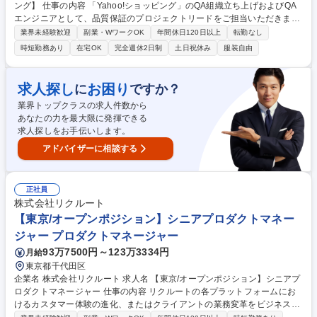
ング】 仕事の内容 「Yahoo!ショッピング」のQA組織立ち上げおよびQA
エンジニアとして、品質保証のプロジェクトリードをご担当いただきま
す。これまで「Yahoo!ショッピング」のQA業務は、エンジニアとプロダ
業界未経験歓迎
副業・WワークOK
年間休日120日以上
転勤なし
クトマネージャーが 担ってきましたが、サービスの成長・品質課題の高ま
時短勤務あり
在宅OK
完全週休2日制
土日祝休み
服装自由
りからQA活動をより促進するために、QA組織の拡大を進めています。■
サービスの特性を考慮した品質目標設定と戦略の策定■品質戦略に基づい
たテスト計画の作成とシステムテスト、受け入れテストの遂行■担当サー
求人探し
お困り
に
ですか？
ビスにおけるテストプロセスの設計・運用・実行、および開発チーム内で
業界トップクラスの求人件数から
の推進■サービス品質向上を意識したサービス企画・技術設計へのQAレビ
あなたの力を最大限に発揮できる
ュー 等 募集職種 【QAエンジニア / Yahoo!ショッピング】
求人探しをお手伝いします。
アドバイザーに相談する
正社員
株式会社リクルート
【東京/オープンポジション】シニアプロダクトマネー
ジャー プロダクトマネージャー
93万7500円～123万3334円
月給
東京都千代田区
企業名 株式会社リクルート 求人名 【東京/オープンポジション】シニアプ
ロダクトマネージャー 仕事の内容 リクルートの各プラットフォームにお
けるカスタマー体験の進化、またはクライアントの業務変革をビジネス・