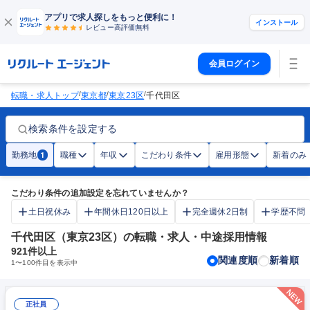
アプリで求人探しをもっと便利に！
インストール
レビュー高評価
無料
会員ログイン
/
/
/
転職・求人トップ
東京都
東京23区
千代田区
検索条件を設定する
勤務地
職種
年収
こだわり条件
雇用形態
新着のみ
1
こだわり条件の追加設定を忘れていませんか？
土日祝休み
年間休日120日以上
完全週休2日制
学歴不問
千代田区（東京23区）の転職・求人・中途採用情報
921
件以上
関連度順
新着順
1
〜
100
件目を表示中
正社員