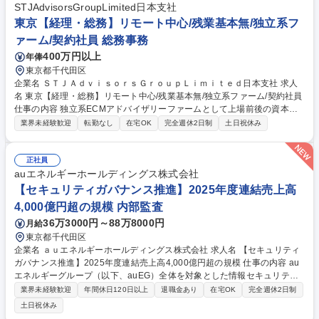
訓練企画■庶務全般：来客対応、役員スケジュール補助、経費精算等の日
STJAdvisorsGroupLimited日本支社
常業務 等 募集職種 【総務/係長】全国展開のホテル事業を支える/年休120
東京【経理・総務】リモート中心/残業基本無/独立系フ
日/土日祝休
ァーム/契約社員 総務事務
400万円以上
年俸
東京都千代田区
企業名 ＳＴＪＡｄｖｉｓｏｒｓＧｒｏｕｐＬｉｍｉｔｅｄ日本支社 求人
名 東京【経理・総務】リモート中心/残業基本無/独立系ファーム/契約社員
仕事の内容 独立系ECMアドバイザリーファームとして上場前後の資本市
場戦略を設計する当社にて経理・総務をお任せします。基礎的なバックオ
業界未経験歓迎
転勤なし
在宅OK
完全週休2日制
土日祝休み
フィス業務からスタートし組織を支える専任担当として広く活躍できる環
境です。 ■日常経理、月次および年次決算サポート業務 ■本国（グローバ
ル）との英文メール対応（AI翻訳ツール等を使用しての対応で問題ござい
正社員
ません） ■オフィス環境整備、郵便物の発送・受取等の総務業務全般 ■そ
auエネルギーホールディングス株式会社
の他バックオフィス関連サポート ※ご経験に合わせて無理なく業務をお任
【セキュリティガバナンス推進】2025年度連結売上高
せします。残業も基本的には発生せず、ご自身のペースで業務を進めやす
4,000億円超の規模 内部監査
く定着率の高い環境です。 募集職種 東京【経理・総務】リモート中心/残
36万3000円～88万8000円
月給
業基本無/独立系ファーム/契約社員
東京都千代田区
企業名 ａｕエネルギーホールディングス株式会社 求人名 【セキュリティ
ガバナンス推進】2025年度連結売上高4,000億円超の規模 仕事の内容 au
エネルギーグループ（以下、auEG）全体を対象とした情報セキュリティ
ガバナンスに関わる企画・推進業務をお任せします。情報セキュリティの
業界未経験歓迎
年間休日120日以上
退職金あり
在宅OK
完全週休2日制
方針・ルール・体制をつくりガバナンス構築の企画推進担当を募集します
土日祝休み
■情報セキュリティガバナンスの企画・制度設計：情報セキュリティガバ