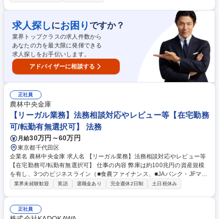
る役割です。 ・来院された親御様（母親等）への身長治療に関するコンサ
ルティング ・親御様が抱える不安や治療期間・予算等に関するヒアリング
の実施 ・身長データ解析・専門資料を用いた具体的な治療プランの提案・
求人探し
お困り
に
ですか？
成約 ・カウンセリングに付随する提案資料の作成、および数値データの管
業界トップクラスの求人件数から
理 ・公式ＬIＮE等を活用した、患者様（親御様）からの問い合わせ返信
あなたの力を最大限に発揮できる
・将来的なメンバーの育成サポート、カウンセリングプロセスの改善 募集
求人探しをお手伝いします。
職種 【富裕層向けコンサルティング】最先端の医療サービス/年休126日
アドバイザーに相談する
正社員
農林中央金庫
【リーガル業務】法務相談対応やレビュー等【在宅勤務
可/転勤有無選択可】 法務
30万円～60万円
月給
東京都千代田区
企業名 農林中央金庫 求人名 【リーガル業務】法務相談対応やレビュー等
【在宅勤務可/転勤有無選択可】 仕事の内容 弊庫は約100兆円の資産規模
を有し、3つのビジネスライン（■食農ファイナンス、■JAバンク・JFマリ
ンバンクの全国機関、■グローバル投資）を構成しています。これらビジ
業界未経験歓迎
英語
退職金あり
完全週休2日制
土日祝休み
ネスのリーガル面での伸張をお任せします。 【具体的な仕事内容】 ■国内
の法務相談対応■国内外の投融資・資金調達・業務提携等に関連する契約
レビュー・交渉■国内外の法規制調査■国内外の訴訟■国内の金融商品の組
正社員
成やストラクチャリング■国内外の法令遵守態勢のマネジメント■ビジネス
株式会社KADOKAWA