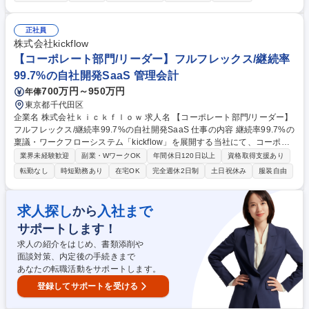
動データの分析を通じた、事業課題の把握と成長機会の特定■経営課題や
事業上の論点を踏まえた、分析目的・仮説・指標の設計と意思決定に資す
る分析テーマへの落とし込み■SQLを用いたスピーディなデータ抽出・集
正社員
計と、Python、BIツール、Excelなどを活用した多面的なデータ分析■分析
株式会社kickflow
用テーブルの整備や集計ロジックの管理など、分析の再現性と生産性を高
【コーポレート部門/リーダー】フルフレックス/継続率
めるためのデータエンジニアリング 等 募集職種 【データアナリスト/コー
99.7%の自社開発SaaS 管理会計
ポレート】経営層へのデータドリブンな意思決定支援
700万円～950万円
年俸
東京都千代田区
企業名 株式会社ｋｉｃｋｆｌｏｗ 求人名 【コーポレート部門/リーダー】
フルフレックス/継続率99.7%の自社開発SaaS 仕事の内容 継続率99.7%の
稟議・ワークフローシステム「kickflow」を展開する当社にて、コーポレ
ート部門のリーダーをお任せします。 【ミッション】実務現場に入り情報
業界未経験歓迎
副業・WワークOK
年間休日120日以上
資格取得支援あり
の流れと判断基準を把握した上で、個人依存に陥らない「会社の仕組み」
転勤なし
時短勤務あり
在宅OK
完全週休2日制
土日祝休み
服装自由
へと再設計いただきます。将来的には経理・労務総務チームのマネジメン
トや、採算性を可視化する計数管理、法務・労務リスクに対する規律の構
築などを担当いただきます。 【業務例】■経理、労務・総務チームの業務
求人探し
入社まで
から
フロー理解と実務への参画■コーポレート本部長との連携による、全社視
サポートします！
点での課題把握 等 募集職種 【コーポレート部門/リーダー】フルフレック
ス/継続率99.7%の自社開発SaaS
求人の紹介をはじめ、書類添削や
面談対策、内定後の手続きまで
あなたの転職活動をサポートします。
登録してサポートを受ける