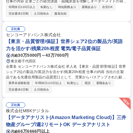
仕事の内容 企業ごとの経営課題・組織課題を理解しオーダーメイドの研修
プログラムを企画・提案・実施するコンサルタントをお任せします。人材
年間休日120日以上
転勤なし
時短勤務あり
退職金あり
在宅OK
育成を通じて企業変革を支援し、組織の成長に長期的に伴走することが出
完全週休2日制
土日祝休み
服装自由
来ます。 【詳細】課題ヒアリングから研修プログラムの企画・提案、研修
実施、効果検証まで一貫して担当します。企業ごとの課題に応じて内容を
設計するオーダーメイド型が特徴です。顧客の経営課題に深く入り込むた
正社員
め、講師としてのスキルに留まらず組織コンサルティングの高度な知見を
センコーアドバンス株式会社
獲得しプロフェッショナルとしてキャリアを築くことができます。★入社
【東京・品質管理/保証】世界シェア2位の製品力/英語
後講師トレーニングを行うため、研修講師未経験でも活躍できる環境で
力を活かす/残業20h程度 電気/電子品質保証
す。 募集職種 【コンサルタント/研修講師】「組織変革のプロ」として日
本トップ企業を支える
30万5000円～43万7000円
月給
東京都千代田区
企業名 センコーアドバンス株式会社 求人名 【東京・品質管理/保証】世界
シェア2位の製品力/英語力を活かす/残業20h程度 仕事の内容 当社の主製
品である光通信用製品の品質窓口として、営業からパスアップされた顧客
からの問い合わせへの資料作成や説明をお任せします。品質向上のため、
業界未経験歓迎
年間休日120日以上
転勤なし
英語
退職金あり
連携している海外工場への改善指示も行っていただきます。 【具体的に
完全週休2日制
土日祝休み
は】■国内に入荷した製品の受入検査■顧客クレーム対応（顧客への説明対
応、海外オフィスの担当及び仕入先と議論し原因調査、報告書翻訳・作成
など）■ISO9001＆14001監査＆関連書類作成対応■環境関連業務（製品の
正社員
成分分析データ収集・資料作成、関連する法令の確認など）■国内外仕入
株式会社MBKデジタル
先に対する品質指導・予防処置（訪問して品質改善・向上のための協議な
【データアナリスト(Amazon Marketing Cloud)】三井
ど） 募集職種 【東京・品質管理/保証】世界シェア2位の製品力/英語力を
物産グループ/週2リモートOK データアナリスト
活かす/残業20h程度
66万6666円以上
月給