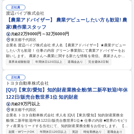
正社員
渡辺パイプ株式会社
【農業アドバイザー】 農業デビューしたい方も歓迎! 農
家/農作業スタッフ
22万9000円～32万6000円
月給
東京都千代田区
企業名 渡辺パイプ株式会社 求人名 【農業アドバイザー】★農業デビュー
したい方も歓迎！ 仕事の内容 グリーン事業部にて農業アドバイザーをお
願いします。 農家さんへ農業に関する新たな情報を発信。 農家さんから
のお困り事に対応。営農指導など。 《入社後の流れ》 まずはアドバイザ
業界未経験歓迎
年間休日120日以上
退職金あり
完全週休2日制
ーになる為、農場で実務を通し栽培及び発送を学んでいただきます。（1
～2年程度） ■植物の栽培管理や販売に関わる業務全般 ■いちごに関する栽
培業務全般（他トマト・ブルーベリーなど） ■ネット通販受注及び発送業
正社員
務 ■マルシェなどへの出張販売/キッチンカーによる販売/SNSの更新等 募
トヨタ自動車株式会社
集職種 【農業アドバイザー】★農業デビューしたい方も歓迎！
[QU]【東京/愛知】知的財産業務全般/第二新卒歓迎/年休
122日/販売台数世界1位 知的財産
29万円以上
月給
東京都千代田区
企業名 トヨタ自動車株式会社 求人名 [QU]【東京/愛知】知的財産業務全
般/第二新卒歓迎/年休122日/販売台数世界1位★ 仕事の内容 ■世界のモビリ
ティ産業をリードする当社にて、知的財産業務全般をお任せします。 【詳
細】■開発現場から発明を発掘し、価値の高い特許を取得（世界30か国以
副業・WワークOK
年間休日120日以上
英語
時短勤務あり
退職金あり