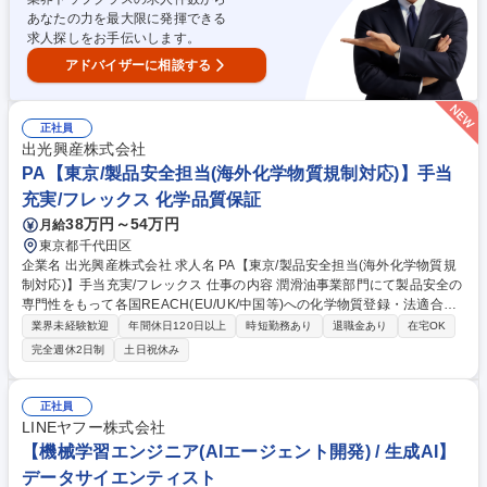
す。 募集職種 【東京】グローバルHRシステム Successfactor運用管理者
あなたの力を最大限に発揮できる
求人探しをお手伝いします。
アドバイザーに相談する
正社員
出光興産株式会社
PA【東京/製品安全担当(海外化学物質規制対応)】手当
充実/フレックス 化学品質保証
38万円～54万円
月給
東京都千代田区
企業名 出光興産株式会社 求人名 PA【東京/製品安全担当(海外化学物質規
制対応)】手当充実/フレックス 仕事の内容 潤滑油事業部門にて製品安全の
専門性をもって各国REACH(EU/UK/中国等)への化学物質登録・法適合確
認、外部コンサル窓口、化学物質管理システムの運用保守等を担当。グロ
業界未経験歓迎
年間休日120日以上
時短勤務あり
退職金あり
在宅OK
ーバル供給を支える重要ポジションです。 【業務詳細】■各国REACH(E
完全週休2日制
土日祝休み
U, UK, トルコ, 中国, 韓国, 台湾)への化学物質登録等の対■各国輸入実績数
量の集計および法適合状況の確認■外部コンサルタントとの連絡窓口業務■
化学物質管理システムの維持管理 【魅力・キャリア】部門内に研究・製
正社員
造・販売・サプライチェーンを擁し、将来的には専門職の極みだけでなく
LINEヤフー株式会社
海外拠点や他部門のマネジャーなど柔軟なキャリア形成が可能です。 募集
【機械学習エンジニア(AIエージェント開発) / 生成AI】
職種 PA【東京/製品安全担当(海外化学物質規制対応)】手当充実/フレック
データサイエンティスト
ス