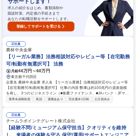
サポートします！
を集めることでビジネス戦略、プロジェクトのリードを目指して頂きま
す。 募集職種 【東京】クリエイティブディレクター ★「デザイン」で世
求人の紹介をはじめ、書類添削や
界的課題解決に取組む
面談対策、内定後の手続きまで
あなたの転職活動をサポートします。
登録してサポートを受ける
正社員
農林中央金庫
【リーガル業務】法務相談対応やレビュー等【在宅勤務
可/転勤有無選択可】 法務
46万円～60万円
月給
東京都千代田区
企業名 農林中央金庫 求人名 【リーガル業務】法務相談対応やレビュー等
【在宅勤務可/転勤有無選択可】 仕事の内容 弊庫は約100兆円の資産規模
を有し、3つのビジネスライン（■食農ファイナンス、■JAバンク・JFマリ
ンバンクの全国機関、■グローバル投資）を構成しています。これらビジ
業界未経験歓迎
英語
退職金あり
完全週休2日制
土日祝休み
ネスのリーガル面での伸張をお任せします。 【具体的な仕事内容】 ■国内
の法務相談対応■国内外の投融資・資金調達・業務提携等に関連する契約
レビュー・交渉■国内外の法規制調査■国内外の訴訟■国内の金融商品の組
正社員
成やストラクチャリング■国内外の法令遵守態勢のマネジメント■ビジネス
チームラボインテグレート株式会社
と人権の企画・実践■社内研修等 募集職種 【リーガル業務】法務相談対応
【経験不問/ミュージアム保守担当】クオリティを維持
やレビュー等【在宅勤務可/転勤有無選択可】
し、来場者の体験を守る 保守/運用/サポートエンジニア