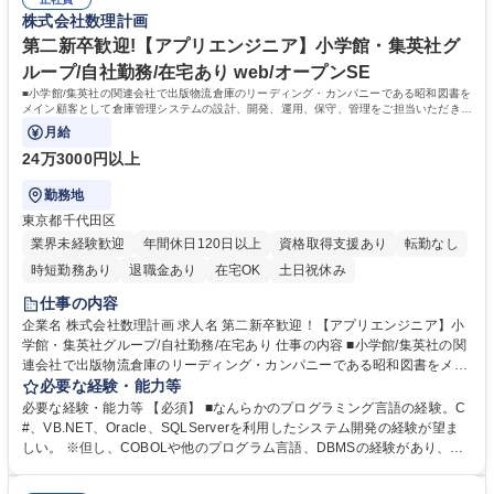
院 大学 語学力： 資格：
株式会社数理計画
第二新卒歓迎!【アプリエンジニア】小学館・集英社グ
ループ/自社勤務/在宅あり web/オープンSE
■小学館/集英社の関連会社で出版物流倉庫のリーディング・カンパニーである昭和図書を
メイン顧客として倉庫管理システムの設計、開発、運用、保守、管理をご担当いただきま
す。
月給
24万3000円以上
勤務地
東京都千代田区
業界未経験歓迎
年間休日120日以上
資格取得支援あり
転勤なし
時短勤務あり
退職金あり
在宅OK
土日祝休み
仕事の内容
企業名 株式会社数理計画 求人名 第二新卒歓迎！【アプリエンジニア】小
学館・集英社グループ/自社勤務/在宅あり 仕事の内容 ■小学館/集英社の関
連会社で出版物流倉庫のリーディング・カンパニーである昭和図書をメイ
ン顧客として倉庫管理システムの設計、開発、運用、保守、管理をご担当
必要な経験・能力等
いただきます。 ■顧客ユーザと直接向き合い、出版物倉庫業務のみなら
必要な経験・能力等 【必須】 ■なんらかのプログラミング言語の経験。C
ず、関連出版社の通販倉庫業務に対応した倉庫管理システム（及びその周
#、VB.NET、Oracle、SQLServerを利用したシステム開発の経験が望ま
辺システム）を開発していくことが主な業務です。当初は担当マネジャー
しい。 ※但し、COBOLや他のプログラム言語、DBMSの経験があり、上
のもとで運用中の倉庫管理システムの理解を深めるために、新たな機能追
記言語等に取り組む意欲がある方であれば歓迎致します。 ■職務内容の変
加作業に加わっていただきます。いずれはリーダーやマネージャーとし
更範囲：当社業務全般 ■勤務地の変更範囲：当社拠点全般 学歴・資格 学