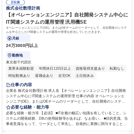
て、提案から開発、運用、コンサルテーションなど幅広く担っていただき
正社員
歴：大学院 大学 語学力： 資格：
株式会社数理計画
ます。 募集職種 第二新卒歓迎！【アプリエンジニア】小学館・集英社グ
ループ/自社勤務/在宅あり
【オペレーションエンジニア】自社開発システム中心に
IT関連システムの運用管理 汎用機SE
オペレーションエンジニア(OE)、またはOEチームのリーダーとして、自社開発のシステ
ムを中心としたIT関連システムの運用や管理を担当していただきます。
月給
24万3000円以上
勤務地
東京都千代田区
業界未経験歓迎
年間休日120日以上
資格取得支援あり
転勤なし
時短勤務あり
退職金あり
在宅OK
土日祝休み
仕事の内容
企業名 株式会社数理計画 求人名 【オペレーションエンジニア】自社開発
システム中心にIT関連システムの運用管理 仕事の内容 オペレーションエ
ンジニア(OE)、またはOEチームのリーダーとして、自社開発のシステム
を中心としたIT関連システムの運用や管理を担当していただきます。 ・小
必要な経験・能力等
学館／集英社に代表される一ツ橋グループ各社に対し、出版事業の業務に
必要な経験・能力等 【必須】 ■IT全般の幅広い知識を有していること。シ
関するデータ作成や帳票出力、開発チームや顧客との業務調整・管理、そ
ステムの開発経験、DBの使用経験等があれば、なお良い。 ■目的意識、当
して業務運用の改善などが主な仕事となります。 募集職種 【オペレーシ
事者意識をもって、リーダとして率先し、自発的に業務に関与することが
ョンエンジニア】自社開発システム中心にIT関連システムの運用管理
できること。 ■チームの統率力と、関係する開発チームや顧客との対話