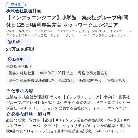
力、交渉力があること。 ■仕事の改善を考えていくことができること。 学
正社員
歴・資格 学歴：大学院 大学 語学力： 資格：
株式会社数理計画
【インフラエンジニア】小学館・集英社グループ/年間
休日125日/福利厚生充実 ネットワークエンジニア
小学館・集英社グループ会社へのITソリューションを提供する当社にて、インフラエンジ
ニアをとしてITインフラ全般（ネットワーク、サーバ、PC、クラウド、セキュリティ）
の提案から運用保守をご担当いただきます。
月給
24万5000円以上
勤務地
東京都千代田区
業界未経験歓迎
年間休日120日以上
資格取得支援あり
月平均残業時間20時間以内
転勤なし
時短勤務あり
退職金あり
在宅OK
土日祝休み
仕事の内容
企業名 株式会社数理計画 求人名 【インフラエンジニア】小学館・集英社
グループ/年間休日125日/福利厚生充実 仕事の内容 小学館・集英社グルー
プ会社へのITソリューションを提供する当社にて、インフラエンジニアを
としてITインフラ全般（ネットワーク、サーバ、PC、クラウド、セキュリ
必要な経験・能力等
ティ）の提案から運用保守をご担当いただきます。 【具体的には】 ■顧客
必要な経験・能力等 【必須】■ITインフラ業務の実務経験（2年以上）■ネ
（関連会社）からの要望ヒアリング・課題整理■ITインフラの提案・設
ットワーク、サーバ、クラウド、セキュリティのいずれかの構築・運用経
計・構築・運用（ネットワーク、サーバ、デバイス、クラウド、セキュリ
験■基本的なITインフラ知識（基本情報技術者試験、LPICレベル2、CCNA
ティ）■ 協力ベンダとの調整・進捗管理■社内関係者との調整・合意形成■
相当程度） ★顧客折衝、社内調整を大事に活躍いただくポジションです