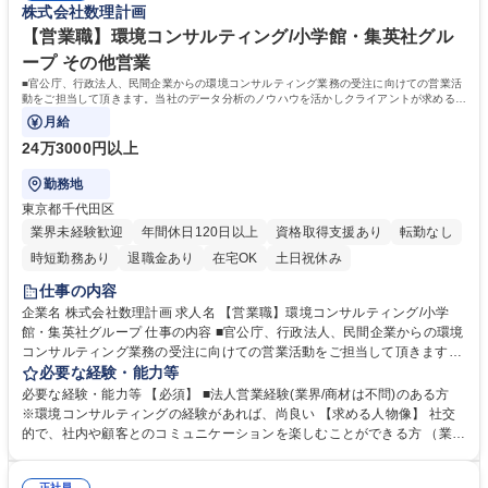
株式会社数理計画
【営業職】環境コンサルティング/小学館・集英社グル
ープ その他営業
■官公庁、行政法人、民間企業からの環境コンサルティング業務の受注に向けての営業活
動をご担当して頂きます。当社のデータ分析のノウハウを活かしクライアントが求めるデ
ータをカスタマイズしてご提案頂きます。
月給
24万3000円以上
勤務地
東京都千代田区
業界未経験歓迎
年間休日120日以上
資格取得支援あり
転勤なし
時短勤務あり
退職金あり
在宅OK
土日祝休み
仕事の内容
企業名 株式会社数理計画 求人名 【営業職】環境コンサルティング/小学
館・集英社グループ 仕事の内容 ■官公庁、行政法人、民間企業からの環境
コンサルティング業務の受注に向けての営業活動をご担当して頂きます。
当社のデータ分析のノウハウを活かしクライアントが求めるデータをカス
必要な経験・能力等
タマイズしてご提案頂きます。 営業スタイルとしては、これまでは、既存
必要な経験・能力等 【必須】 ■法人営業経験(業界/商材は不問)のある方
のお客様へのルート営業が主流でしたが、昨今、AIなどの取り組みを行っ
※環境コンサルティングの経験があれば、尚良い 【求める人物像】 社交
ていることから、新規営業にも取り組んでいただく必要がありますが、一
的で、社内や顧客とのコミュニケーションを楽しむことができる方 （業務
般的な営業をイメージする数理目標はありますが、ノルマなどはありませ
内容の変更の範囲）会社の定める範囲で変更の可能性あり （就業場所の変
ん。 募集職種 【営業職】環境コンサルティング/小学館・集英社グループ
更の範囲）会社の定める範囲で変更の可能性あり 学歴・資格 学歴：大学
正社員